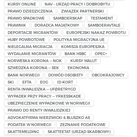
KURSY ONLINE
NAV – URZĄD PRACY I DOBROBYTU
PRAWO DZIEDZICZENIA
ZWIĄZEK PARTNERSKI
PRAWO SPADKOWE
SAMBOERSKAP
TESTAMENT
PRAWNIK
DORADCA MAJĄTKOWY
SAMBOERAVTALE
DEPORTACJE MIGRANTÓW
EUROPEJSKI NAKAZ POWROTU
HUBY POWROTOWE
POLITYKA MIGRACYJNA UE
NIELEGALNA MIGRACJA
KOMISJA EUROPESJKA
WYDALANIE MIGRANTÓW
BANK HSBC
OPEC+
NORWESKA KORONA — NOK
KURSY WALUT
SZWEDZKA KORONA — SEK
EKONOMIA
BANK NORWEGII
DOWÓD OSOBISTY
OBCOKRAJOWCY
SKI
EFTA
EOG
ID-KORT
RENTA INWALIDZKA — UFØRETRYGD
WYPADEK PRZY PRACY — YRKESSKADE
UBEZPIECZENIE WYPADKOWE W NORWEGII
PRAWO DO RENTY INWALIDZKIEJ
ADVOKATFIRMA NIERZWICKI & BLUSZKO AS
PODATEK W NORWEGII
ZEZNANIE PODATKOWE
SKATTEMELDING
SKATTEETAT (URZĄD SKARBOWY)