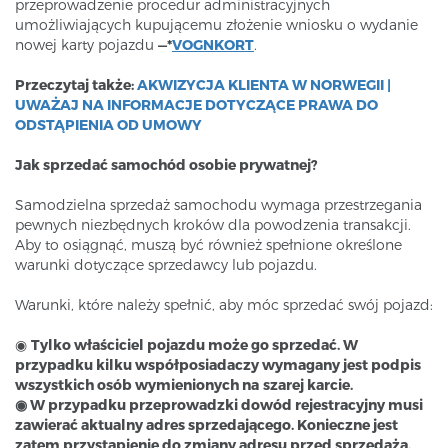
przeprowadzenie procedur administracyjnych
umożliwiających kupującemu złożenie wniosku o wydanie
nowej karty pojazdu
—*
VOGNKORT
.
Przeczytaj także:
AKWIZYCJA KLIENTA W NORWEGII |
UWAŻAJ NA INFORMACJE DOTYCZĄCE PRAWA DO
ODSTĄPIENIA OD UMOWY
Jak sprzedać samochód osobie prywatnej?
Samodzielna sprzedaż samochodu wymaga przestrzegania
pewnych niezbędnych kroków dla powodzenia transakcji.
Aby to osiągnąć, muszą być również spełnione określone
warunki dotyczące sprzedawcy lub pojazdu.
Warunki, które należy spełnić, aby móc sprzedać swój pojazd:
◉
Tylko właściciel pojazdu może go sprzedać. W
przypadku kilku współposiadaczy wymagany jest podpis
wszystkich osób wymienionych na
szarej karcie.
◉ W przypadku przeprowadzki dowód rejestracyjny musi
zawierać aktualny adres sprzedającego. Konieczne jest
zatem przystąpienie do zmiany adresu przed sprzedażą.