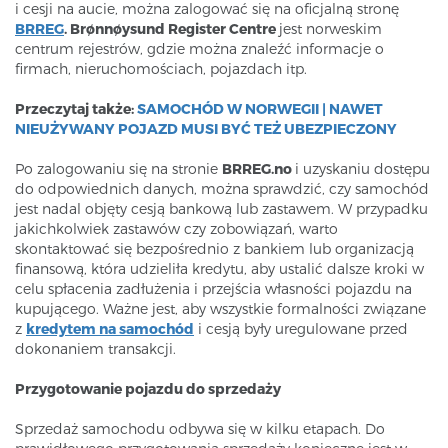
i cesji na aucie, można zalogować się na oficjalną stronę
BRREG
.
Brønnøysund Register Centre
jest norweskim
centrum rejestrów, gdzie można znaleźć informacje o
firmach, nieruchomościach, pojazdach itp.
Przeczytaj także:
SAMOCHÓD W NORWEGII | NAWET
NIEUŻYWANY POJAZD MUSI BYĆ TEŻ UBEZPIECZONY
Po zalogowaniu się na stronie
BRREG.no
i uzyskaniu dostępu
do odpowiednich danych, można sprawdzić, czy samochód
jest nadal objęty cesją bankową lub zastawem. W przypadku
jakichkolwiek zastawów czy zobowiązań, warto
skontaktować się bezpośrednio z bankiem lub organizacją
finansową, która udzieliła kredytu, aby ustalić dalsze kroki w
celu spłacenia zadłużenia i przejścia własności pojazdu na
kupującego. Ważne jest, aby wszystkie formalności związane
z
kredytem na samochód
i cesją były uregulowane przed
dokonaniem transakcji.
Przygotowanie pojazdu do sprzedaży
Sprzedaż samochodu odbywa się w kilku etapach. Do