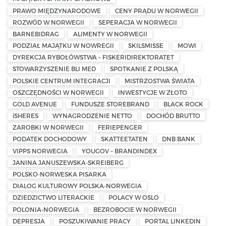
PRAWO MIĘDZYNARODOWE
CENY PRĄDU W NORWEGII
ROZWÓD W NORWEGII
SEPERACJA W NORWEGII
BARNEBIDRAG
ALIMENTY W NORWEGII
PODZIAŁ MAJĄTKU W NOWREGII
SKILSMISSE
MOWI
DYREKCJA RYBOŁÓWSTWA – FISKERIDIREKTORATET
STOWARZYSZENIE BLI MED
SPOTKANIE Z POLSKĄ
POLSKIE CENTRUM INTEGRACJI
MISTRZOSTWA ŚWIATA
OSZCZĘDNOŚCI W NORWEGII
INWESTYCJE W ZŁOTO
GOLD AVENUE
FUNDUSZE STOREBRAND
BLACK ROCK
iSHERES
WYNAGRODZENIE NETTO
DOCHÓD BRUTTO
ZAROBKI W NORWEGII
FERIEPENGER
PODATEK DOCHODOWY
SKATTEETATEN
DNB BANK
VIPPS NORWEGIA
YOUGOV – BRANDINDEX
JANINA JANUSZEWSKA-SKREIBERG
POLSKO-NORWESKA PISARKA
DIALOG KULTUROWY POLSKA-NORWEGIA
DZIEDZICTWO LITERACKIE
POLACY W OSLO
POLONIA-NORWEGIA
BEZROBOCIE W NORWEGII
DEPRESJA
POSZUKIWANIE PRACY
PORTAL LINKEDIN