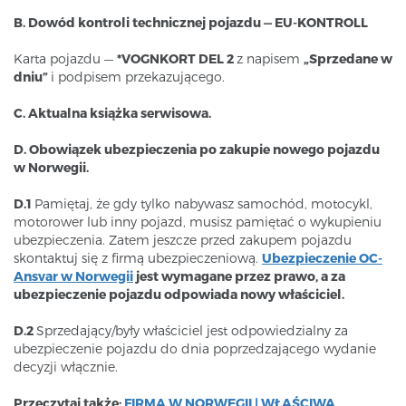
B. Dowód kontroli technicznej pojazdu — EU-KONTROLL
Karta pojazdu —
*VOGNKORT DEL 2
z napisem
„Sprzedane w
dniu”
i podpisem przekazującego.
C. Aktualna książka serwisowa.
D. Obowiązek ubezpieczenia po zakupie nowego pojazdu
w Norwegii.
D.1
Pamiętaj, że gdy tylko nabywasz samochód, motocykl,
motorower lub inny pojazd, musisz pamiętać o wykupieniu
ubezpieczenia. Zatem jeszcze przed zakupem pojazdu
skontaktuj się z firmą ubezpieczeniową.
Ubezpieczenie OC-
Ansvar w Norwegii
jest wymagane przez prawo, a za
ubezpieczenie pojazdu odpowiada nowy właściciel.
D.2
Sprzedający/były właściciel jest odpowiedzialny za
ubezpieczenie pojazdu do dnia poprzedzającego wydanie
decyzji włącznie.
Przeczytaj także:
FIRMA W NORWEGII | WŁAŚCIWA