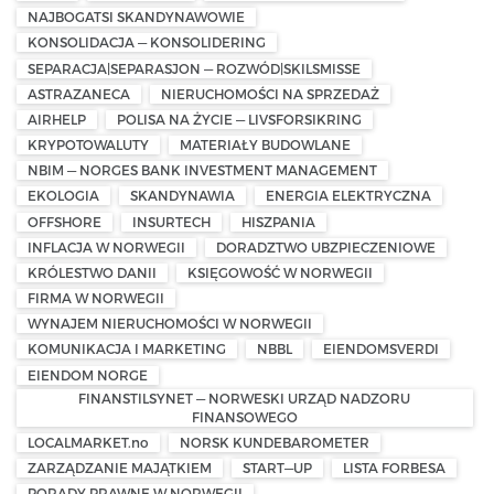
NAJBOGATSI SKANDYNAWOWIE
KONSOLIDACJA — KONSOLIDERING
SEPARACJA|SEPARASJON — ROZWÓD|SKILSMISSE
ASTRAZANECA
NIERUCHOMOŚCI NA SPRZEDAŻ
AIRHELP
POLISA NA ŻYCIE — LIVSFORSIKRING
KRYPOTOWALUTY
MATERIAŁY BUDOWLANE
NBIM — NORGES BANK INVESTMENT MANAGEMENT
EKOLOGIA
SKANDYNAWIA
ENERGIA ELEKTRYCZNA
OFFSHORE
INSURTECH
HISZPANIA
INFLACJA W NORWEGII
DORADZTWO UBZPIECZENIOWE
KRÓLESTWO DANII
KSIĘGOWOŚĆ W NORWEGII
FIRMA W NORWEGII
WYNAJEM NIERUCHOMOŚCI W NORWEGII
KOMUNIKACJA I MARKETING
NBBL
EIENDOMSVERDI
EIENDOM NORGE
FINANSTILSYNET — NORWESKI URZĄD NADZORU
FINANSOWEGO
LOCALMARKET.no
NORSK KUNDEBAROMETER
ZARZĄDZANIE MAJĄTKIEM
START—UP
LISTA FORBESA
PORADY PRAWNE W NORWEGII