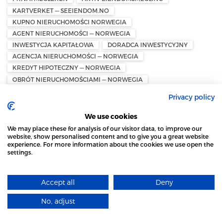
KARTVERKET — SEEIENDOM.NO
KUPNO NIERUCHOMOŚCI NORWEGIA
AGENT NIERUCHOMOŚCI — NORWEGIA
INWESTYCJA KAPITAŁOWA
DORADCA INWESTYCYJNY
AGENCJA NIERUCHOMOŚCI — NORWEGIA
KREDYT HIPOTECZNY — NORWEGIA
OBRÓT NIERUCHOMOŚCIAMI — NORWEGIA
FINANSOWANIE NIERUCHOMOŚCI
OSLO MYNTGALLERI
Privacy policy
GRAND HOTEL OSLO
NUMIZMATYKA
100 DUKATÓW
ZŁOTA MONETA
We use cookies
MIĘDZYNARODOWE STOWARZYSZENIE NUMIZMATYKÓW
We may place these for analysis of our visitor data, to improve our
ZAWODOWYCH
website, show personalised content and to give you a great website
VENTURE CAPITAL
EURACTIV
CONTEXTE
experience. For more information about the cookies we use open the
settings.
TWORZENIE SPÓŁEK
PLAN DLA START-UPÓW
STRONA LOCAL MARKET WYKORZYSTUJE PLIKI
REKLAMACJA ZAKUPU
ZAKUP SAMOCHODU W NORWEGII
COOKIES
BERTEL O. STEEN
MØLLER BIL
BILIA
Accept all
Deny
DOWIEDZ SIĘ WIĘCEJ
PRAWA KONSUMENTA
WADA UKRYTA
No, adjust
NAF — NORGES AUTOMOBIL-FORBUND
VIKING KONTROLL
ROZUMIEM
RADA KONSUMENTÓW — FORBRUKERRÅDET