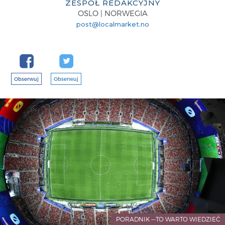
ZESPÓŁ REDAKCYJNY
OSLO | NORWEGIA
post@localmarket.no
Obserwuj
Obserwuj
PORADNIK —TO WARTO WIEDZIEĆ