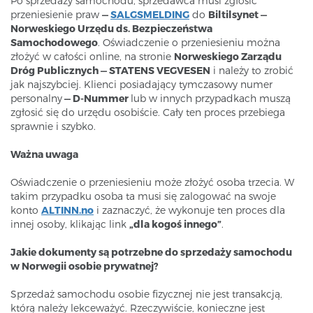
Po sprzedaży samochodu, sprzedawca musi zgłosić
przeniesienie praw
—
SALGSMELDING
do
Biltilsynet —
Norweskiego Urzędu ds. Bezpieczeństwa
Samochodowego
. Oświadczenie o przeniesieniu można
złożyć w całości online, na stronie
Norweskiego Zarządu
Dróg Publicznych
— STATENS VEGVESEN
i należy to zrobić
jak najszybciej. Klienci posiadający tymczasowy numer
personalny
— D-Nummer
lub w innych przypadkach muszą
zgłosić się do urzędu osobiście. Cały ten proces przebiega
sprawnie i szybko.
Ważna uwaga
Oświadczenie o przeniesieniu może złożyć osoba trzecia. W
takim przypadku osoba ta musi się zalogować na swoje
konto
ALTINN.no
i zaznaczyć, że wykonuje ten proces dla
innej osoby, klikając link
„dla kogoś innego”
.
Jakie dokumenty są potrzebne do sprzedaży samochodu
w Norwegii osobie prywatnej?
Sprzedaż samochodu osobie fizycznej nie jest transakcją,
którą należy lekceważyć. Rzeczywiście, konieczne jest