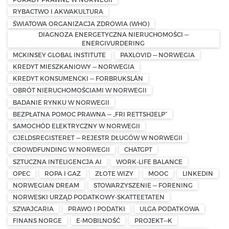
RYBACTWO I AKWAKULTURA
ŚWIATOWA ORGANIZACJA ZDROWIA (WHO)
DIAGNOZA ENERGETYCZNA NIERUCHOMOŚCI —
ENERGIVURDERING
MCKINSEY GLOBAL INSTITUTE
PAXLOVID — NORWEGIA
KREDYT MIESZKANIOWY — NORWEGIA
KREDYT KONSUMENCKI — FORBRUKSLÅN
OBRÓT NIERUCHOMOŚCIAMI W NORWEGII
BADANIE RYNKU W NORWEGII
BEZPŁATNA POMOC PRAWNA — „FRI RETTSHJELP”
SAMOCHÓD ELEKTRYCZNY W NORWEGII
GJELDSREGISTERET — REJESTR DŁUGÓW W NORWEGII
CROWDFUNDING W NORWEGII
CHATGPT
SZTUCZNA INTELIGENCJA AI
WORK-LIFE BALANCE
OPEC
ROPA I GAZ
ZŁOTE WIZY
MOOC
LINKEDIN
NORWEGIAN DREAM
STOWARZYSZENIE — FORENING
NORWESKI URZĄD PODATKOWY-SKATTEETATEN
SZWAJCARIA
PRAWO I PODATKI
ULGA PODATKOWA
FINANS NORGE
E-MOBILNOŚĆ
PROJEKT—K