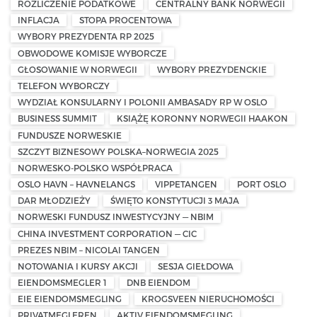
ROZLICZENIE PODATKOWE
CENTRALNY BANK NORWEGII
INFLACJA
STOPA PROCENTOWA
WYBORY PREZYDENTA RP 2025
OBWODOWE KOMISJE WYBORCZE
GŁOSOWANIE W NORWEGII
WYBORY PREZYDENCKIE
TELEFON WYBORCZY
WYDZIAŁ KONSULARNY I POLONII AMBASADY RP W OSLO
BUSINESS SUMMIT
KSIĄŻĘ KORONNY NORWEGII HAAKON
FUNDUSZE NORWESKIE
SZCZYT BIZNESOWY POLSKA–NORWEGIA 2025
NORWESKO-POLSKO WSPÓŁPRACA
OSLO HAVN – HAVNELANGS
VIPPETANGEN
PORT OSLO
DAR MŁODZIEŻY
ŚWIĘTO KONSTYTUCJI 3 MAJA
NORWESKI FUNDUSZ INWESTYCYJNY — NBIM
CHINA INVESTMENT CORPORATION — CIC
PREZES NBIM – NICOLAI TANGEN
NOTOWANIA I KURSY AKCJI
SESJA GIEŁDOWA
EIENDOMSMEGLER 1
DNB EIENDOM
EIE EIENDOMSMEGLING
KROGSVEEN NIERUCHOMOŚCI
PRIVATMEGLEREN
AKTIV EIENDOMSMEGLING