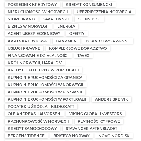
POŚREDNIK KREDYTOWY
KREDYT KONSUMENCKI
NIERUCHOMOŚCI W NORWEGII
UBEZPIECZENIA NORWEGIA
STOREBRAND
SPAREBANK1
GJENSIDIGE
BIZNES W NORWEGII
ENERGIA
AGENT UBEZPIECZENIOWY
OFERTY
KARTA KREDYTOWA
DRAMMEN
DORADZTWO PRAWNE
USŁUGI PRAWNE
KOMPLEKSOWE DORADZTWO
FINANSOWANIE DZIAŁALNOŚCI
TAVEX
KRÓL NORWEGII, HARALD V
KREDYT HIPOTECZNY W PORTUGALII
KUPNO NIERUCHOMOŚCI ZA GRANICĄ
KUPNO NIERUCHOMOŚCI W NORWEGII
KUPNO NIERUCHOMOŚCI W HISZPANII
KUPNO NIERUCHOMOŚCI W PORTUGALII
ANDERS BREIVIK
PODATEK U ŹRÓDŁA – KILDESKATT
OLE ANDREAS HALVORSEN
VIKING GLOBAL INVESTORS
RACHUNKOWOŚĆ W NORWEGII
PŁATNOŚCI CYFROWE
KREDYT SAMOCHODOWY
STAVANGER AFTENBLADET
BERGENS TIDENDE
BRISTOW NORWAY
NOVO NORDISK