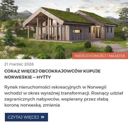
NIERUCHOMOŚCI I MAJĄTEK
21 marzec 2026
CORAZ WIĘCEJ OBCOKRAJOWCÓW KUPUJE
NORWESKIE — HYTTY
Rynek nieruchomości rekreacyjnych w Norwegii
wchodzi w okres wyraźnej transformacji. Rosnący udział
zagranicznych nabywców, wspierany przez słabą
koronę norweską, zmienia
CZYTAJ WIĘCEJ