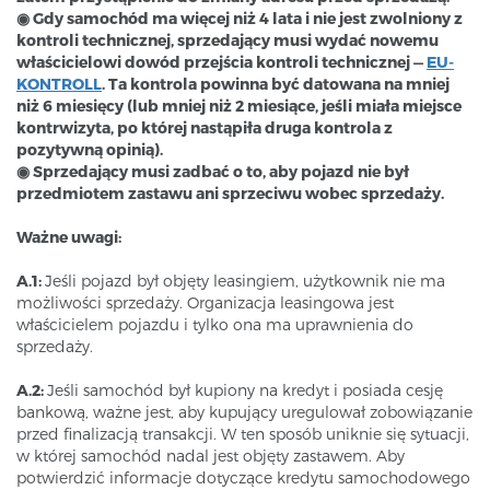
◉ Gdy samochód ma więcej niż 4 lata i nie jest zwolniony z
kontroli technicznej, sprzedający musi wydać nowemu
właścicielowi dowód przejścia kontroli technicznej
—
EU-
KONTROLL
. Ta kontrola powinna być datowana na mniej
niż 6 miesięcy (lub mniej niż 2 miesiące, jeśli miała miejsce
kontrwizyta, po której nastąpiła druga kontrola z
pozytywną opinią).
◉ Sprzedający musi zadbać o to, aby pojazd nie był
przedmiotem zastawu ani sprzeciwu wobec sprzedaży.
Ważne uwagi:
A.1:
Jeśli pojazd był objęty leasingiem, użytkownik nie ma
możliwości sprzedaży. Organizacja leasingowa jest
właścicielem pojazdu i tylko ona ma uprawnienia do
sprzedaży.
A.2:
Jeśli samochód był kupiony na kredyt i posiada cesję
bankową, ważne jest, aby kupujący uregulował zobowiązanie
przed finalizacją transakcji. W ten sposób uniknie się sytuacji,
w której samochód nadal jest objęty zastawem. Aby
potwierdzić informacje dotyczące kredytu samochodowego