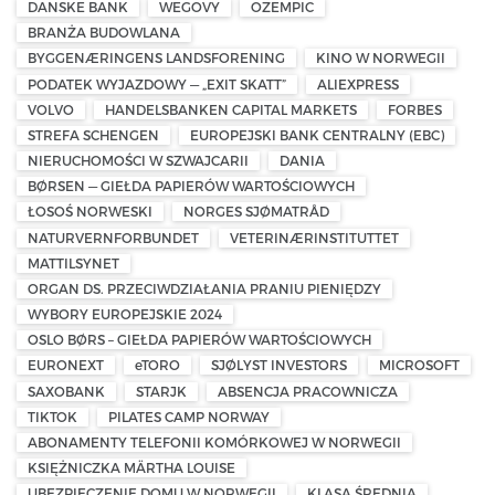
DANSKE BANK
WEGOVY
OZEMPIC
BRANŻA BUDOWLANA
BYGGENÆRINGENS LANDSFORENING
KINO W NORWEGII
PODATEK WYJAZDOWY — „EXIT SKATT”
ALIEXPRESS
VOLVO
HANDELSBANKEN CAPITAL MARKETS
FORBES
STREFA SCHENGEN
EUROPEJSKI BANK CENTRALNY (EBC)
NIERUCHOMOŚCI W SZWAJCARII
DANIA
BØRSEN — GIEŁDA PAPIERÓW WARTOŚCIOWYCH
ŁOSOŚ NORWESKI
NORGES SJØMATRÅD
NATURVERNFORBUNDET
VETERINÆRINSTITUTTET
MATTILSYNET
ORGAN DS. PRZECIWDZIAŁANIA PRANIU PIENIĘDZY
WYBORY EUROPEJSKIE 2024
OSLO BØRS – GIEŁDA PAPIERÓW WARTOŚCIOWYCH
EURONEXT
eTORO
SJØLYST INVESTORS
MICROSOFT
SAXOBANK
STARJK
ABSENCJA PRACOWNICZA
TIKTOK
PILATES CAMP NORWAY
ABONAMENTY TELEFONII KOMÓRKOWEJ W NORWEGII
KSIĘŻNICZKA MÄRTHA LOUISE
UBEZPIECZENIE DOMU W NORWEGII
KLASA ŚREDNIA