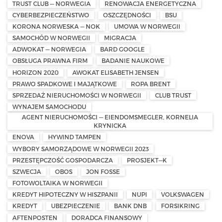
TRUST CLUB — NORWEGIA
RENOWACJA ENERGETYCZNA
CYBERBEZPIECZEŃSTWO
OSZCZĘDNOŚCI
BSU
KORONA NORWESKA — NOK
UMOWA W NORWEGII
SAMOCHÓD W NORWEGII
MIGRACJA
ADWOKAT — NORWEGIA
BARD GOOGLE
OBSŁUGA PRAWNA FIRM
BADANIE NAUKOWE
HORIZON 2020
AWOKAT ELISABETH JENSEN
PRAWO SPADKOWE I MAJĄTKOWE
ROPA BRENT
SPRZEDAŻ NIERUCHOMOŚCI W NORWEGII
CLUB TRUST
WYNAJEM SAMOCHODU
AGENT NIERUCHOMOŚCI — EIENDOMSMEGLER, KORNELIA
KRYNICKA
ENOVA
HYWIND TAMPEN
WYBORY SAMORZĄDOWE W NORWEGII 2023
PRZESTĘPCZOŚĆ GOSPODARCZA
PROSJEKT—K
SZWECJA
OBOS
JON FOSSE
FOTOWOLTAIKA W NORWEGII
KREDYT HIPOTECZNY W HISZPANII
NUPI
VOLKSWAGEN
KREDYT
UBEZPIECZENIE
BANK DNB
FORSIKRING
AFTENPOSTEN
DORADCA FINANSOWY