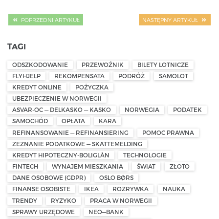
POPRZEDNI ARTYKUŁ
NASTĘPNY ARTYKUŁ
TAGI
ODSZKODOWANIE
PRZEWOŹNIK
BILETY LOTNICZE
FLYHJELP
REKOMPENSATA
PODRÓŻ
SAMOLOT
KREDYT ONLINE
POŻYCZKA
UBEZPIECZENIE W NORWEGII
ASVAR-OC — DELKASKO — KASKO
NORWEGIA
PODATEK
SAMOCHÓD
OPŁATA
KARA
REFINANSOWANIE — REFINANSIERING
POMOC PRAWNA
ZEZNANIE PODATKOWE — SKATTEMELDING
KREDYT HIPOTECZNY-BOLIGLÅN
TECHNOLOGIE
FINTECH
WYNAJEM MIESZKANIA
ŚWIAT
ZŁOTO
DANE OSOBOWE (GDPR)
OSLO BØRS
FINANSE OSOBISTE
IKEA
ROZRYWKA
NAUKA
TRENDY
RYZYKO
PRACA W NORWEGII
SPRAWY URZĘDOWE
NEO—BANK