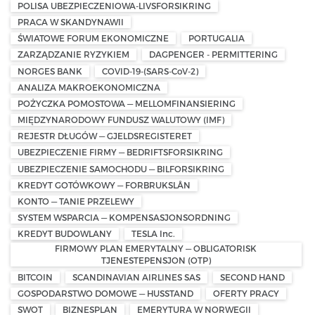
POLISA UBEZPIECZENIOWA-LIVSFORSIKRING
PRACA W SKANDYNAWII
ŚWIATOWE FORUM EKONOMICZNE
PORTUGALIA
ZARZĄDZANIE RYZYKIEM
DAGPENGER - PERMITTERING
NORGES BANK
COVID-19-(SARS-CoV-2)
ANALIZA MAKROEKONOMICZNA
POŻYCZKA POMOSTOWA — MELLOMFINANSIERING
MIĘDZYNARODOWY FUNDUSZ WALUTOWY (IMF)
REJESTR DŁUGÓW — GJELDSREGISTERET
UBEZPIECZENIE FIRMY — BEDRIFTSFORSIKRING
UBEZPIECZENIE SAMOCHODU — BILFORSIKRING
KREDYT GOTÓWKOWY — FORBRUKSLÅN
KONTO — TANIE PRZELEWY
SYSTEM WSPARCIA — KOMPENSASJONSORDNING
KREDYT BUDOWLANY
TESLA Inc.
FIRMOWY PLAN EMERYTALNY — OBLIGATORISK
TJENESTEPENSJON (OTP)
BITCOIN
SCANDINAVIAN AIRLINES SAS
SECOND HAND
GOSPODARSTWO DOMOWE — HUSSTAND
OFERTY PRACY
SWOT
BIZNESPLAN
EMERYTURA W NORWEGII