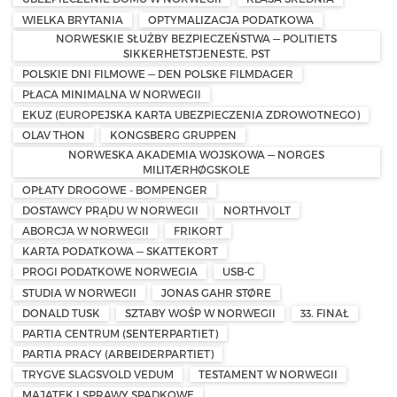
WIELKA BRYTANIA
OPTYMALIZACJA PODATKOWA
NORWESKIE SŁUŻBY BEZPIECZEŃSTWA — POLITIETS
SIKKERHETSTJENESTE, PST
POLSKIE DNI FILMOWE — DEN POLSKE FILMDAGER
PŁACA MINIMALNA W NORWEGII
EKUZ (EUROPEJSKA KARTA UBEZPIECZENIA ZDROWOTNEGO)
OLAV THON
KONGSBERG GRUPPEN
NORWESKA AKADEMIA WOJSKOWA — NORGES
MILITÆRHØGSKOLE
OPŁATY DROGOWE - BOMPENGER
DOSTAWCY PRĄDU W NORWEGII
NORTHVOLT
ABORCJA W NORWEGII
FRIKORT
KARTA PODATKOWA — SKATTEKORT
PROGI PODATKOWE NORWEGIA
USB-C
STUDIA W NORWEGII
JONAS GAHR STØRE
DONALD TUSK
SZTABY WOŚP W NORWEGII
33. FINAŁ
PARTIA CENTRUM (SENTERPARTIET)
PARTIA PRACY (ARBEIDERPARTIET)
TRYGVE SLAGSVOLD VEDUM
TESTAMENT W NORWEGII
MAJĄTEK I SPRAWY SPADKOWE