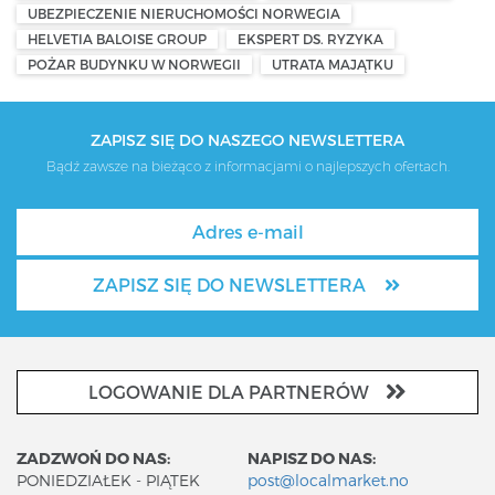
UBEZPIECZENIE NIERUCHOMOŚCI NORWEGIA
HELVETIA BALOISE GROUP
EKSPERT DS. RYZYKA
POŻAR BUDYNKU W NORWEGII
UTRATA MAJĄTKU
ZAPISZ SIĘ DO NASZEGO NEWSLETTERA
Bądź zawsze na bieżąco z informacjami o najlepszych ofertach.
ZAPISZ SIĘ DO NEWSLETTERA
LOGOWANIE DLA PARTNERÓW
ZADZWOŃ DO NAS:
NAPISZ DO NAS:
PONIEDZIAŁEK - PIĄTEK
post@localmarket.no