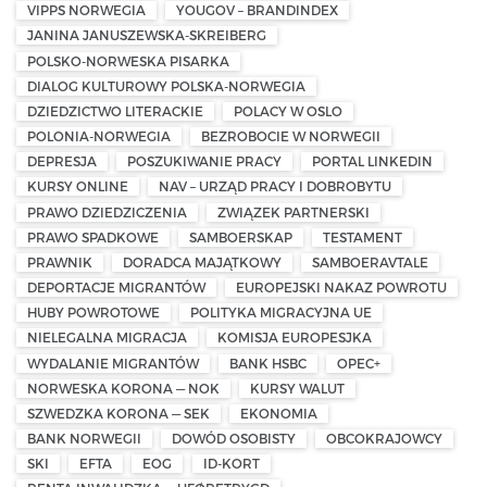
VIPPS NORWEGIA
YOUGOV – BRANDINDEX
JANINA JANUSZEWSKA-SKREIBERG
POLSKO-NORWESKA PISARKA
DIALOG KULTUROWY POLSKA-NORWEGIA
DZIEDZICTWO LITERACKIE
POLACY W OSLO
POLONIA-NORWEGIA
BEZROBOCIE W NORWEGII
DEPRESJA
POSZUKIWANIE PRACY
PORTAL LINKEDIN
KURSY ONLINE
NAV – URZĄD PRACY I DOBROBYTU
PRAWO DZIEDZICZENIA
ZWIĄZEK PARTNERSKI
PRAWO SPADKOWE
SAMBOERSKAP
TESTAMENT
PRAWNIK
DORADCA MAJĄTKOWY
SAMBOERAVTALE
DEPORTACJE MIGRANTÓW
EUROPEJSKI NAKAZ POWROTU
HUBY POWROTOWE
POLITYKA MIGRACYJNA UE
NIELEGALNA MIGRACJA
KOMISJA EUROPESJKA
WYDALANIE MIGRANTÓW
BANK HSBC
OPEC+
NORWESKA KORONA — NOK
KURSY WALUT
SZWEDZKA KORONA — SEK
EKONOMIA
BANK NORWEGII
DOWÓD OSOBISTY
OBCOKRAJOWCY
SKI
EFTA
EOG
ID-KORT