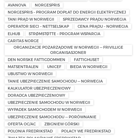
AVANOVA
NORGESPRIS
NORGESPRIS – PROGRAM DOPŁAT DO ENERGII ELEKTRYCZNEJ
TANI PRĄD W NORWEGII
SPRZEDAWCY PRĄDU NORWEGIA
OPERATOR SIECI – NETTSELSKAP
CENA PRĄDU – NORWEGIA
ELHUB
STRØMSTØTTE – PROGRAM WSPARCIA
CARITAS NORGE
ORGANIZACJE POZARZĄDOWE W NORWEGII — FRIVILLIGE
ORGANISASJONER
DEN NORSKE FATTIGDOMMEN
FATTIGHUSET
MATSENTRALEN
UNICEF
BIEDA W NORWEGII
UBUSTWO W NORWEGII
TANIE UBEZPIECZENIE SAMOCHODU — NORWEGIA
KALKULATOR UBEZPIECZENIOWY
DORADCA UBEZPIECZENIOWY
UBEZPIECZENIE SAMOCHODU W NORWEGII
WYPADEK SAMOCHODEM W NORWEGII
UBEZPIECZENIE SAMOCHODU — PORÓWNANIE
OFERTA OC/AC
ZBIGNIEW GÓRSKI
POLONIA FREDRIKSTAD
POLACY WE FREDRIKSTAD