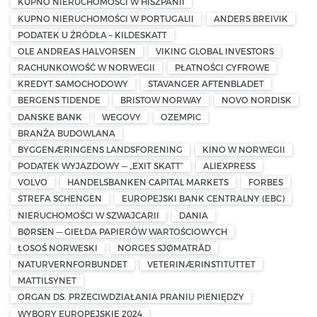
KUPNO NIERUCHOMOŚCI W HISZPANII
KUPNO NIERUCHOMOŚCI W PORTUGALII
ANDERS BREIVIK
PODATEK U ŹRÓDŁA – KILDESKATT
OLE ANDREAS HALVORSEN
VIKING GLOBAL INVESTORS
RACHUNKOWOŚĆ W NORWEGII
PŁATNOŚCI CYFROWE
KREDYT SAMOCHODOWY
STAVANGER AFTENBLADET
BERGENS TIDENDE
BRISTOW NORWAY
NOVO NORDISK
DANSKE BANK
WEGOVY
OZEMPIC
BRANŻA BUDOWLANA
BYGGENÆRINGENS LANDSFORENING
KINO W NORWEGII
PODATEK WYJAZDOWY — „EXIT SKATT”
ALIEXPRESS
VOLVO
HANDELSBANKEN CAPITAL MARKETS
FORBES
STREFA SCHENGEN
EUROPEJSKI BANK CENTRALNY (EBC)
NIERUCHOMOŚCI W SZWAJCARII
DANIA
BØRSEN — GIEŁDA PAPIERÓW WARTOŚCIOWYCH
ŁOSOŚ NORWESKI
NORGES SJØMATRÅD
NATURVERNFORBUNDET
VETERINÆRINSTITUTTET
MATTILSYNET
ORGAN DS. PRZECIWDZIAŁANIA PRANIU PIENIĘDZY
WYBORY EUROPEJSKIE 2024