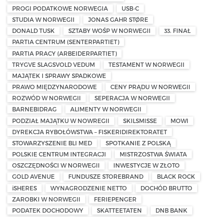
PROGI PODATKOWE NORWEGIA
USB-C
STUDIA W NORWEGII
JONAS GAHR STØRE
DONALD TUSK
SZTABY WOŚP W NORWEGII
33. FINAŁ
PARTIA CENTRUM (SENTERPARTIET)
PARTIA PRACY (ARBEIDERPARTIET)
TRYGVE SLAGSVOLD VEDUM
TESTAMENT W NORWEGII
MAJĄTEK I SPRAWY SPADKOWE
PRAWO MIĘDZYNARODOWE
CENY PRĄDU W NORWEGII
ROZWÓD W NORWEGII
SEPERACJA W NORWEGII
BARNEBIDRAG
ALIMENTY W NORWEGII
PODZIAŁ MAJĄTKU W NOWREGII
SKILSMISSE
MOWI
DYREKCJA RYBOŁÓWSTWA – FISKERIDIREKTORATET
STOWARZYSZENIE BLI MED
SPOTKANIE Z POLSKĄ
POLSKIE CENTRUM INTEGRACJI
MISTRZOSTWA ŚWIATA
OSZCZĘDNOŚCI W NORWEGII
INWESTYCJE W ZŁOTO
GOLD AVENUE
FUNDUSZE STOREBRAND
BLACK ROCK
iSHERES
WYNAGRODZENIE NETTO
DOCHÓD BRUTTO
ZAROBKI W NORWEGII
FERIEPENGER
PODATEK DOCHODOWY
SKATTEETATEN
DNB BANK