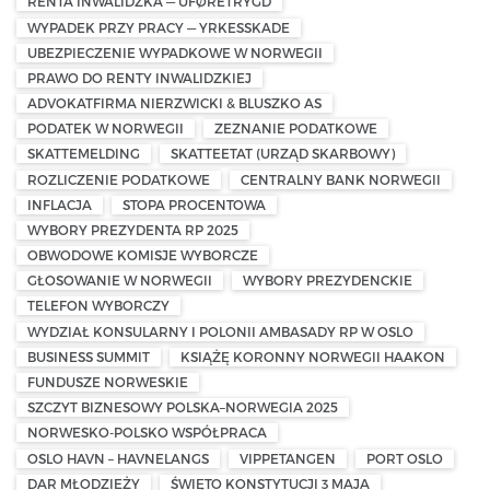
RENTA INWALIDZKA — UFØRETRYGD
WYPADEK PRZY PRACY — YRKESSKADE
UBEZPIECZENIE WYPADKOWE W NORWEGII
PRAWO DO RENTY INWALIDZKIEJ
ADVOKATFIRMA NIERZWICKI & BLUSZKO AS
PODATEK W NORWEGII
ZEZNANIE PODATKOWE
SKATTEMELDING
SKATTEETAT (URZĄD SKARBOWY)
ROZLICZENIE PODATKOWE
CENTRALNY BANK NORWEGII
INFLACJA
STOPA PROCENTOWA
WYBORY PREZYDENTA RP 2025
OBWODOWE KOMISJE WYBORCZE
GŁOSOWANIE W NORWEGII
WYBORY PREZYDENCKIE
TELEFON WYBORCZY
WYDZIAŁ KONSULARNY I POLONII AMBASADY RP W OSLO
BUSINESS SUMMIT
KSIĄŻĘ KORONNY NORWEGII HAAKON
FUNDUSZE NORWESKIE
SZCZYT BIZNESOWY POLSKA–NORWEGIA 2025
NORWESKO-POLSKO WSPÓŁPRACA
OSLO HAVN – HAVNELANGS
VIPPETANGEN
PORT OSLO
DAR MŁODZIEŻY
ŚWIĘTO KONSTYTUCJI 3 MAJA