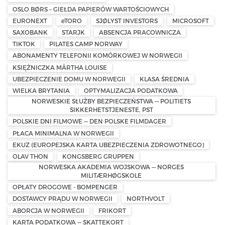
OSLO BØRS – GIEŁDA PAPIERÓW WARTOŚCIOWYCH
EURONEXT
eTORO
SJØLYST INVESTORS
MICROSOFT
SAXOBANK
STARJK
ABSENCJA PRACOWNICZA
TIKTOK
PILATES CAMP NORWAY
ABONAMENTY TELEFONII KOMÓRKOWEJ W NORWEGII
KSIĘŻNICZKA MÄRTHA LOUISE
UBEZPIECZENIE DOMU W NORWEGII
KLASA ŚREDNIA
WIELKA BRYTANIA
OPTYMALIZACJA PODATKOWA
NORWESKIE SŁUŻBY BEZPIECZEŃSTWA — POLITIETS
SIKKERHETSTJENESTE, PST
POLSKIE DNI FILMOWE — DEN POLSKE FILMDAGER
PŁACA MINIMALNA W NORWEGII
EKUZ (EUROPEJSKA KARTA UBEZPIECZENIA ZDROWOTNEGO)
OLAV THON
KONGSBERG GRUPPEN
NORWESKA AKADEMIA WOJSKOWA — NORGES
MILITÆRHØGSKOLE
OPŁATY DROGOWE - BOMPENGER
DOSTAWCY PRĄDU W NORWEGII
NORTHVOLT
ABORCJA W NORWEGII
FRIKORT
KARTA PODATKOWA — SKATTEKORT