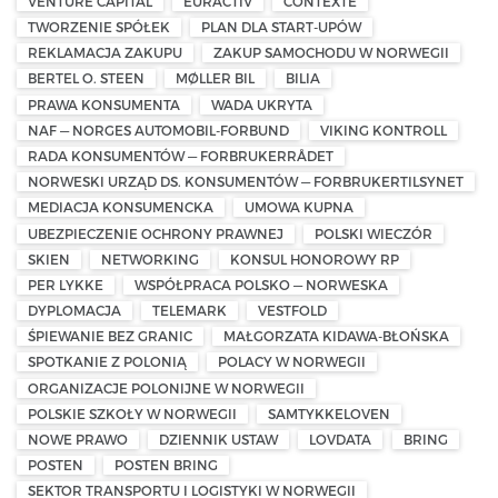
VENTURE CAPITAL
EURACTIV
CONTEXTE
TWORZENIE SPÓŁEK
PLAN DLA START-UPÓW
REKLAMACJA ZAKUPU
ZAKUP SAMOCHODU W NORWEGII
BERTEL O. STEEN
MØLLER BIL
BILIA
PRAWA KONSUMENTA
WADA UKRYTA
NAF — NORGES AUTOMOBIL-FORBUND
VIKING KONTROLL
RADA KONSUMENTÓW — FORBRUKERRÅDET
NORWESKI URZĄD DS. KONSUMENTÓW — FORBRUKERTILSYNET
MEDIACJA KONSUMENCKA
UMOWA KUPNA
UBEZPIECZENIE OCHRONY PRAWNEJ
POLSKI WIECZÓR
SKIEN
NETWORKING
KONSUL HONOROWY RP
PER LYKKE
WSPÓŁPRACA POLSKO — NORWESKA
DYPLOMACJA
TELEMARK
VESTFOLD
ŚPIEWANIE BEZ GRANIC
MAŁGORZATA KIDAWA-BŁOŃSKA
SPOTKANIE Z POLONIĄ
POLACY W NORWEGII
ORGANIZACJE POLONIJNE W NORWEGII
POLSKIE SZKOŁY W NORWEGII
SAMTYKKELOVEN
NOWE PRAWO
DZIENNIK USTAW
LOVDATA
BRING
POSTEN
POSTEN BRING
SEKTOR TRANSPORTU I LOGISTYKI W NORWEGII