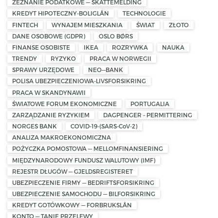
ZEZNANIE PODATKOWE — SKATTEMELDING
KREDYT HIPOTECZNY-BOLIGLÅN
TECHNOLOGIE
FINTECH
WYNAJEM MIESZKANIA
ŚWIAT
ZŁOTO
DANE OSOBOWE (GDPR)
OSLO BØRS
FINANSE OSOBISTE
IKEA
ROZRYWKA
NAUKA
TRENDY
RYZYKO
PRACA W NORWEGII
SPRAWY URZĘDOWE
NEO—BANK
POLISA UBEZPIECZENIOWA-LIVSFORSIKRING
PRACA W SKANDYNAWII
ŚWIATOWE FORUM EKONOMICZNE
PORTUGALIA
ZARZĄDZANIE RYZYKIEM
DAGPENGER - PERMITTERING
NORGES BANK
COVID-19-(SARS-CoV-2)
ANALIZA MAKROEKONOMICZNA
POŻYCZKA POMOSTOWA — MELLOMFINANSIERING
MIĘDZYNARODOWY FUNDUSZ WALUTOWY (IMF)
REJESTR DŁUGÓW — GJELDSREGISTERET
UBEZPIECZENIE FIRMY — BEDRIFTSFORSIKRING
UBEZPIECZENIE SAMOCHODU — BILFORSIKRING
KREDYT GOTÓWKOWY — FORBRUKSLÅN
KONTO — TANIE PRZELEWY