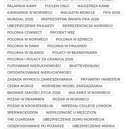
PALARNIA KAWY
FUGLEN OSLO
NAJLEPSZA KAWA
KAWIARNIE W NORWEGII
MAGAZYN MONCLE
FIFA 2026
MUNDIAL 2026
MISTRZOSTWA ŚWIATA FIFA 2026
UBEZPIECZENIE PIŁKARZY
REPREZENTACJA NORWEGII
POLONIA CONNECT
PROJEKT MSZ
POLONIA W NORWEGII
POLONIA W SZWECJI
POLONIA W DANII
POLONIA W FINLANDII
POLONIA W ISLANDII
POLACY W SKANDYNAWII
POLONIA I POLACY ZA GRANICĄ 2026
FLIPOWANIE NIERUCHOMOŚCI
SKATTEVEKSLING
OPODATKOWANIE NIERUCHOMOŚCI
ZASADA WYMOGU ZAMIESZKIWANIA
PRYWATNY INWESTOR
CEDRA NORGE
NORWESKI MODEL ZARZĄDZANIA
BADANIE JAKOŚCI ŻYCIA 2026
SAS AMEX W NORWEGII
POŻAR W DRAMMEN
POŻAR W NORWEGII
POŻAR W KROKSTADELVA
IMPERIAL COLLEGE LONDON
SPERMAGEDDON
NIEPŁODNOŚĆ U MĘŻCZYZN
THE GUARDIAN
UBEZPIECZENIE DOMU NORWEGIA
ODSZKODOWANIE PO POŻARZE
UBEZPIECZENIE MIENIA