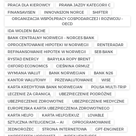
PRACA DLA KIEROWCY
PRAWA JAZDY KATEGORII C
FINANSAVISEN
INNOVASJON NORGE
SHIFTER
ORGANIZACJA WSPÓŁPRACY GOSPODARCZEJ I ROZWOJU –
OECD
IDA WOLDEN BACHE
BANK CENTRALNY NORWEGII – NORGES BANK
OPROCENTOWANIE HIPOTEKI W NORWEGII
RENTERADAR
REFINANSOWANIE HIPOTEK W NORWEGII
SEB BANK
RYSTAD ENERGY
BARYŁKA ROPY BRENT
OXFORD ECONOMICS
CIEŚNINA ORMUZ
WYMIANA WALUT
BANK NORWEGIAN
BANK N26
KANTOR WALUTOWY
PRZEWALUTOWANIE
WISE
KARTA KREDYTOWA BANK NORWEGIAN
POLISA MULTI-TRIP
LECZENIE ZA GRANICĄ
UBEZPIECZENIE PODRÓŻNE
UBEZPIECZENIE ZDROWOTNE
UBEZPIECZENIE MEDYCZNE
EUROPEJSKA KARTA UBEZPIECZENIA ZDROWOTNEGO
KARTA HELFO
KARTA HELFO/EKUZ
LOVABLE
SZTUCZNA INTELIGENCJA — AI
OPROGRAMOWANIE
JEDNOROŻEC
STRONA INTERNETOWA
GPT-ENGINEER