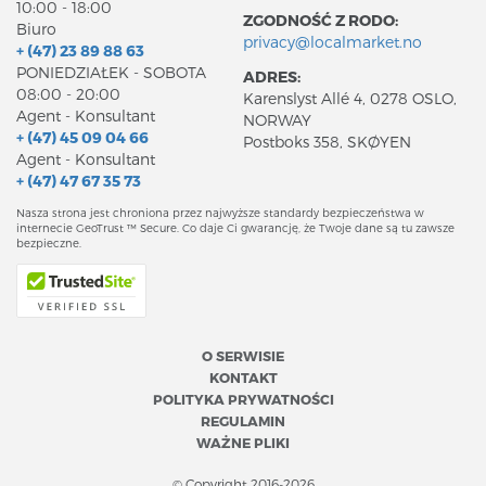
10:00 - 18:00
ZGODNOŚĆ Z RODO:
Biuro
privacy@localmarket.no
+ (47) 23 89 88 63
PONIEDZIAŁEK - SOBOTA
ADRES:
08:00 - 20:00
Karenslyst Allé 4, 0278 OSLO,
Agent - Konsultant
NORWAY
+ (47) 45 09 04 66
Postboks 358, SKØYEN
Agent - Konsultant
+ (47) 47 67 35 73
Nasza strona jest chroniona przez najwyższe standardy bezpieczeństwa w
internecie GeoTrust ™ Secure. Co daje Ci gwarancję, że Twoje dane są tu zawsze
bezpieczne.
O SERWISIE
KONTAKT
POLITYKA PRYWATNOŚCI
REGULAMIN
WAŻNE PLIKI
© Copyright 2016-2026