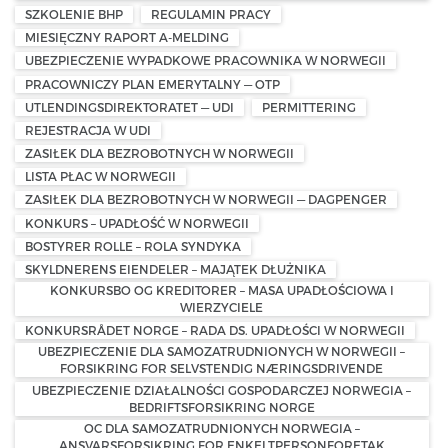
SZKOLENIE BHP
REGULAMIN PRACY
MIESIĘCZNY RAPORT A-MELDING
UBEZPIECZENIE WYPADKOWE PRACOWNIKA W NORWEGII
PRACOWNICZY PLAN EMERYTALNY — OTP
UTLENDINGSDIREKTORATET — UDI
PERMITTERING
REJESTRACJA W UDI
ZASIŁEK DLA BEZROBOTNYCH W NORWEGII
LISTA PŁAC W NORWEGII
ZASIŁEK DLA BEZROBOTNYCH W NORWEGII — DAGPENGER
KONKURS – UPADŁOŚĆ W NORWEGII
BOSTYRER ROLLE – ROLA SYNDYKA
SKYLDNERENS EIENDELER – MAJĄTEK DŁUŻNIKA
KONKURSBO OG KREDITORER – MASA UPADŁOŚCIOWA I
WIERZYCIELE
KONKURSRÅDET NORGE – RADA DS. UPADŁOŚCI W NORWEGII
UBEZPIECZENIE DLA SAMOZATRUDNIONYCH W NORWEGII –
FORSIKRING FOR SELVSTENDIG NÆRINGSDRIVENDE
UBEZPIECZENIE DZIAŁALNOŚCI GOSPODARCZEJ NORWEGIA –
BEDRIFTSFORSIKRING NORGE
OC DLA SAMOZATRUDNIONYCH NORWEGIA –
ANSVARSFORSIKRING FOR ENKELTPERSONFORETAK