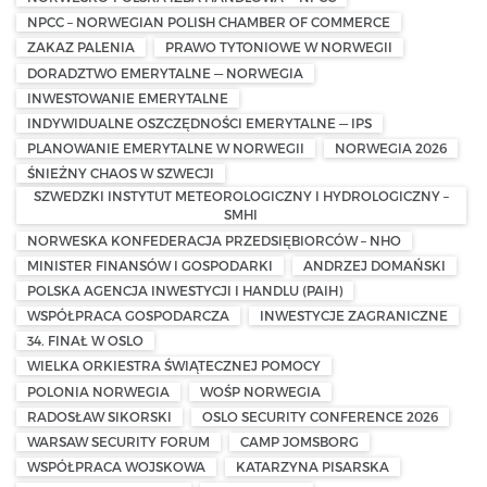
NPCC – NORWEGIAN POLISH CHAMBER OF COMMERCE
ZAKAZ PALENIA
PRAWO TYTONIOWE W NORWEGII
DORADZTWO EMERYTALNE — NORWEGIA
INWESTOWANIE EMERYTALNE
INDYWIDUALNE OSZCZĘDNOŚCI EMERYTALNE — IPS
PLANOWANIE EMERYTALNE W NORWEGII
NORWEGIA 2026
ŚNIEŻNY CHAOS W SZWECJI
SZWEDZKI INSTYTUT METEOROLOGICZNY I HYDROLOGICZNY –
SMHI
NORWESKA KONFEDERACJA PRZEDSIĘBIORCÓW – NHO
MINISTER FINANSÓW I GOSPODARKI
ANDRZEJ DOMAŃSKI
POLSKA AGENCJA INWESTYCJI I HANDLU (PAIH)
WSPÓŁPRACA GOSPODARCZA
INWESTYCJE ZAGRANICZNE
34. FINAŁ W OSLO
WIELKA ORKIESTRA ŚWIĄTECZNEJ POMOCY
POLONIA NORWEGIA
WOŚP NORWEGIA
RADOSŁAW SIKORSKI
OSLO SECURITY CONFERENCE 2026
WARSAW SECURITY FORUM
CAMP JOMSBORG
WSPÓŁPRACA WOJSKOWA
KATARZYNA PISARSKA