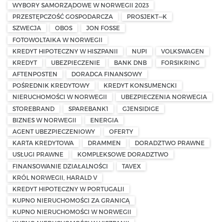
WYBORY SAMORZĄDOWE W NORWEGII 2023
PRZESTĘPCZOŚĆ GOSPODARCZA
PROSJEKT—K
SZWECJA
OBOS
JON FOSSE
FOTOWOLTAIKA W NORWEGII
KREDYT HIPOTECZNY W HISZPANII
NUPI
VOLKSWAGEN
KREDYT
UBEZPIECZENIE
BANK DNB
FORSIKRING
AFTENPOSTEN
DORADCA FINANSOWY
POŚREDNIK KREDYTOWY
KREDYT KONSUMENCKI
NIERUCHOMOŚCI W NORWEGII
UBEZPIECZENIA NORWEGIA
STOREBRAND
SPAREBANK1
GJENSIDIGE
BIZNES W NORWEGII
ENERGIA
AGENT UBEZPIECZENIOWY
OFERTY
KARTA KREDYTOWA
DRAMMEN
DORADZTWO PRAWNE
USŁUGI PRAWNE
KOMPLEKSOWE DORADZTWO
FINANSOWANIE DZIAŁALNOŚCI
TAVEX
KRÓL NORWEGII, HARALD V
KREDYT HIPOTECZNY W PORTUGALII
KUPNO NIERUCHOMOŚCI ZA GRANICĄ
KUPNO NIERUCHOMOŚCI W NORWEGII