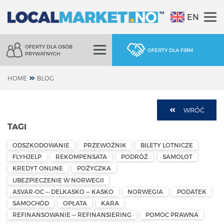
EN
OFERTY DLA OSÓB
OFERTY DLA FIRM
PRYWATNYCH
HOME
BLOG
WRÓĆ
TAGI
ODSZKODOWANIE
PRZEWOŹNIK
BILETY LOTNICZE
FLYHJELP
REKOMPENSATA
PODRÓŻ
SAMOLOT
KREDYT ONLINE
POŻYCZKA
UBEZPIECZENIE W NORWEGII
ASVAR-OC — DELKASKO — KASKO
NORWEGIA
PODATEK
SAMOCHÓD
OPŁATA
KARA
REFINANSOWANIE — REFINANSIERING
POMOC PRAWNA