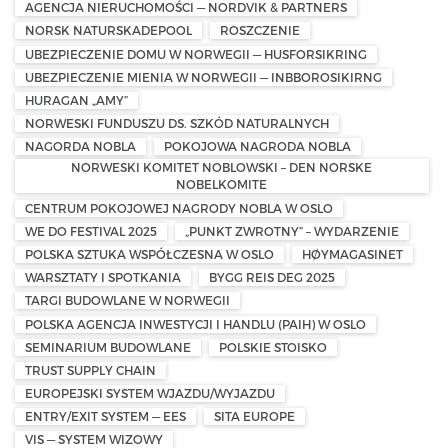
AGENCJA NIERUCHOMOŚCI — NORDVIK & PARTNERS
NORSK NATURSKADEPOOL
ROSZCZENIE
UBEZPIECZENIE DOMU W NORWEGII — HUSFORSIKRING
UBEZPIECZENIE MIENIA W NORWEGII — INBBOROSIKIRNG
HURAGAN „AMY”
NORWESKI FUNDUSZU DS. SZKÓD NATURALNYCH
NAGORDA NOBLA
POKOJOWA NAGRODA NOBLA
NORWESKI KOMITET NOBLOWSKI – DEN NORSKE
NOBELKOMITE
CENTRUM POKOJOWEJ NAGRODY NOBLA W OSLO
WE DO FESTIVAL 2025
„PUNKT ZWROTNY” – WYDARZENIE
POLSKA SZTUKA WSPÓŁCZESNA W OSLO
HØYMAGASINET
WARSZTATY I SPOTKANIA
BYGG REIS DEG 2025
TARGI BUDOWLANE W NORWEGII
POLSKA AGENCJA INWESTYCJI I HANDLU (PAIH) W OSLO
SEMINARIUM BUDOWLANE
POLSKIE STOISKO
TRUST SUPPLY CHAIN
EUROPEJSKI SYSTEM WJAZDU/WYJAZDU
ENTRY/EXIT SYSTEM — EES
SITA EUROPE
VIS — SYSTEM WIZOWY