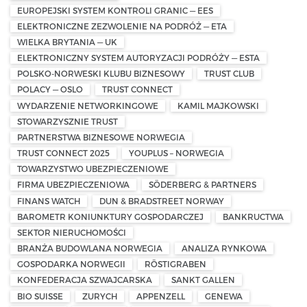
EUROPEJSKI SYSTEM KONTROLI GRANIC — EES
ELEKTRONICZNE ZEZWOLENIE NA PODRÓŻ — ETA
WIELKA BRYTANIA — UK
ELEKTRONICZNY SYSTEM AUTORYZACJI PODRÓŻY — ESTA
POLSKO-NORWESKI KLUBU BIZNESOWY
TRUST CLUB
POLACY — OSLO
TRUST CONNECT
WYDARZENIE NETWORKINGOWE
KAMIL MAJKOWSKI
STOWARZYSZNIE TRUST
PARTNERSTWA BIZNESOWE NORWEGIA
TRUST CONNECT 2025
YOUPLUS – NORWEGIA
TOWARZYSTWO UBEZPIECZENIOWE
FIRMA UBEZPIECZENIOWA
SÖDERBERG & PARTNERS
FINANS WATCH
DUN & BRADSTREET NORWAY
BAROMETR KONIUNKTURY GOSPODARCZEJ
BANKRUCTWA
SEKTOR NIERUCHOMOŚCI
BRANŻA BUDOWLANA NORWEGIA
ANALIZA RYNKOWA
GOSPODARKA NORWEGII
RÖSTIGRABEN
KONFEDERACJA SZWAJCARSKA
SANKT GALLEN
BIO SUISSE
ZURYCH
APPENZELL
GENEWA