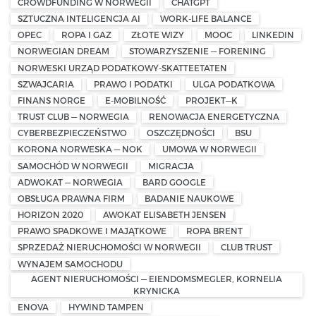
CROWDFUNDING W NORWEGII
CHATGPT
SZTUCZNA INTELIGENCJA AI
WORK-LIFE BALANCE
OPEC
ROPA I GAZ
ZŁOTE WIZY
MOOC
LINKEDIN
NORWEGIAN DREAM
STOWARZYSZENIE — FORENING
NORWESKI URZĄD PODATKOWY-SKATTEETATEN
SZWAJCARIA
PRAWO I PODATKI
ULGA PODATKOWA
FINANS NORGE
E-MOBILNOŚĆ
PROJEKT—K
TRUST CLUB — NORWEGIA
RENOWACJA ENERGETYCZNA
CYBERBEZPIECZEŃSTWO
OSZCZĘDNOŚCI
BSU
KORONA NORWESKA — NOK
UMOWA W NORWEGII
SAMOCHÓD W NORWEGII
MIGRACJA
ADWOKAT — NORWEGIA
BARD GOOGLE
OBSŁUGA PRAWNA FIRM
BADANIE NAUKOWE
HORIZON 2020
AWOKAT ELISABETH JENSEN
PRAWO SPADKOWE I MAJĄTKOWE
ROPA BRENT
SPRZEDAŻ NIERUCHOMOŚCI W NORWEGII
CLUB TRUST
WYNAJEM SAMOCHODU
AGENT NIERUCHOMOŚCI — EIENDOMSMEGLER, KORNELIA
KRYNICKA
ENOVA
HYWIND TAMPEN