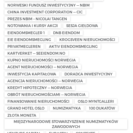
NORWESKI FUNDUSZ INWESTYCYJNY — NBIM
CHINA INVESTMENT CORPORATION — CIC
PREZES NBIM – NICOLAI TANGEN
NOTOWANIA I KURSY AKCJI
SESJA GIEŁDOWA
EIENDOMSMEGLER 1
DNB EIENDOM
EIE EIENDOMSMEGLING
KROGSVEEN NIERUCHOMOŚCI
PRIVATMEGLEREN
AKTIV EIENDOMSMEGLING
KARTVERKET — SEEIENDOM.NO
KUPNO NIERUCHOMOŚCI NORWEGIA
AGENT NIERUCHOMOŚCI — NORWEGIA
INWESTYCJA KAPITAŁOWA
DORADCA INWESTYCYJNY
AGENCJA NIERUCHOMOŚCI — NORWEGIA
KREDYT HIPOTECZNY — NORWEGIA
OBRÓT NIERUCHOMOŚCIAMI — NORWEGIA
FINANSOWANIE NIERUCHOMOŚCI
OSLO MYNTGALLERI
GRAND HOTEL OSLO
NUMIZMATYKA
100 DUKATÓW
ZŁOTA MONETA
MIĘDZYNARODOWE STOWARZYSZENIE NUMIZMATYKÓW
ZAWODOWYCH