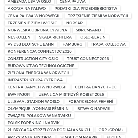
AMBSADA USA W OSLO
CENA PALIWA
AKCYZA NA PALIWO
PODATKI DLA PRZEDSIĘBIORSTW
CENA PALIWA W NORWEGII
TRZĘSIENIE ZIEMI W NORWEGII
TRZĘSIENIE ZIEMI W OSLO
NORSAR
NORWESKA OBRONA CYWILNA
SØRUMSAND
NESKOLLEN
SKALA RICHTERA
OSLO-BERLIN
VY DSB DEUTSCHE BAHN
HAMBURG
TRASA KOLEJOWA
KONFERENCJA CONNECTDC 2026
CONSTRUCTION CITY OSLO
TRUST CONNECT 2026
BUDOWNICTWO TECHNOLOGICZNE
ZIELONA ENERGIA W NORWEGII
INFRASTRUKTURA CYFROWA
CENTRA DANYCH W NORWEGII
CENTRA DANYCH – DC
EWA PAJOR
UEFA LIGA MISTRZYŃ KOBIET 2026
ULLEVAAL STADION W OSLO
FC BARCELONA FEMENÍ
OLYMPIQUE LYONNAIS FÉMININ
BITWA O NARWIK
ZWIĄZEK POLAKÓW W NARWIKU
POLSK FORENING I NARVIK
21. BRYGADA STRZELCÓW PODHALAŃSKICH
ORP «GROM»
PRZYSTANEK HISTORIA
SLAGET OM NARVIK
FUGLEN