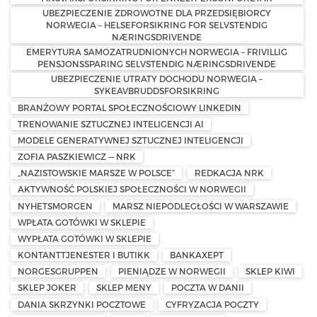
UBEZPIECZENIE ZDROWOTNE DLA PRZEDSIĘBIORCY
NORWEGIA – HELSEFORSIKRING FOR SELVSTENDIG
NÆRINGSDRIVENDE
EMERYTURA SAMOZATRUDNIONYCH NORWEGIA – FRIVILLIG
PENSJONSSPARING SELVSTENDIG NÆRINGSDRIVENDE
UBEZPIECZENIE UTRATY DOCHODU NORWEGIA –
SYKEAVBRUDDSFORSIKRING
BRANŻOWY PORTAL SPOŁECZNOŚCIOWY LINKEDIN
TRENOWANIE SZTUCZNEJ INTELIGENCJI AI
MODELE GENERATYWNEJ SZTUCZNEJ INTELIGENCJI
ZOFIA PASZKIEWICZ — NRK
„NAZISTOWSKIE MARSZE W POLSCE”
REDKACJA NRK
AKTYWNOŚĆ POLSKIEJ SPOŁECZNOŚCI W NORWEGII
NYHETSMORGEN
MARSZ NIEPODLEGŁOŚCI W WARSZAWIE
WPŁATA GOTÓWKI W SKLEPIE
WYPŁATA GOTÓWKI W SKLEPIE
KONTANTTJENESTER I BUTIKK
BANKAXEPT
NORGESGRUPPEN
PIENIĄDZE W NORWEGII
SKLEP KIWI
SKLEP JOKER
SKLEP MENY
POCZTA W DANII
DANIA SKRZYNKI POCZTOWE
CYFRYZACJA POCZTY