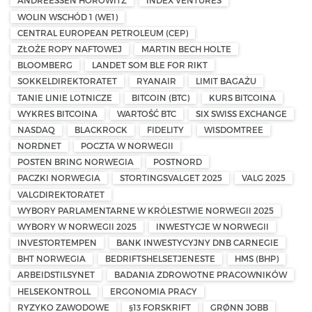
ANDREESSEN HOROWITZ
INDEX VENTURES
WOLIN WSCHÓD 1 (WE1)
CENTRAL EUROPEAN PETROLEUM (CEP)
ZŁOŻE ROPY NAFTOWEJ
MARTIN BECH HOLTE
BLOOMBERG
LANDET SOM BLE FOR RIKT
SOKKELDIREKTORATET
RYANAIR
LIMIT BAGAŻU
TANIE LINIE LOTNICZE
BITCOIN (BTC)
KURS BITCOINA
WYKRES BITCOINA
WARTOŚĆ BTC
SIX SWISS EXCHANGE
NASDAQ
BLACKROCK
FIDELITY
WISDOMTREE
NORDNET
POCZTA W NORWEGII
POSTEN BRING NORWEGIA
POSTNORD
PACZKI NORWEGIA
STORTINGSVALGET 2025
VALG 2025
VALGDIREKTORATET
WYBORY PARLAMENTARNE W KRÓLESTWIE NORWEGII 2025
WYBORY W NORWEGII 2025
INWESTYCJE W NORWEGII
INVESTORTEMPEN
BANK INWESTYCYJNY DNB CARNEGIE
BHT NORWEGIA
BEDRIFTSHELSETJENESTE
HMS (BHP)
ARBEIDSTILSYNET
BADANIA ZDROWOTNE PRACOWNIKÓW
HELSEKONTROLL
ERGONOMIA PRACY
RYZYKO ZAWODOWE
§13 FORSKRIFT
GRØNN JOBB