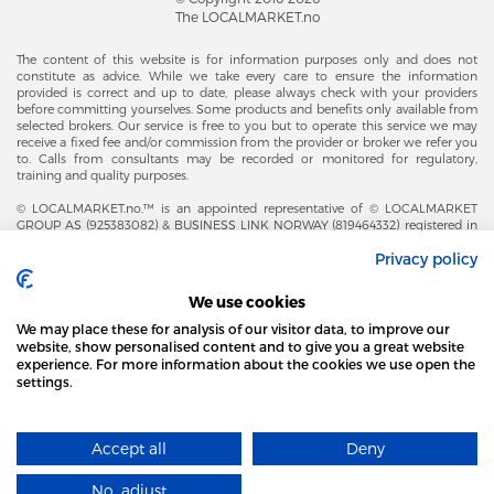
The LOCALMARKET.no
The content of this website is for information purposes only and does not
constitute as advice. While we take every care to ensure the information
provided is correct and up to date, please always check with your providers
before committing yourselves. Some products and benefits only available from
selected brokers. Our service is free to you but to operate this service we may
receive a fixed fee and/or commission from the provider or broker we refer you
to. Calls from consultants may be recorded or monitored for regulatory,
training and quality purposes.
© LOCALMARKET.no.™ is an appointed representative of © LOCALMARKET
GROUP AS (925383082) & BUSINESS LINK NORWAY (819464332) registered in
The Office of Business Enterprises in The Kingdom of Norway |
Privacy policy
Brønnøysundregistrene. Financial & Insurance Services and Markets Authority,
and subject to limited regulation by the Financial Conduct Authority. Head
Office Adresse: Karenslyst Alle 4, 0278 Oslo – Skøyen. Post Adresse: Postboks
We use cookies
358, 0213 Oslo, Norway. Email Contact: post@localmarket.no. Office Contact: +
47 23 89 88 63 © Copyright 2016-2026 The LOCALMARKET GROUP ™.
We may place these for analysis of our visitor data, to improve our
website, show personalised content and to give you a great website
experience. For more information about the cookies we use open the
settings.
DODATKOWO OD ZESPOŁU LOCALMARKET |
USŁUGI DLA BIZNESU
STRONA LOCAL MARKET WYKORZYSTUJE PLIKI
COOKIES
Accept all
Deny
DOWIEDZ SIĘ WIĘCEJ
Designed and Developed by
No, adjust