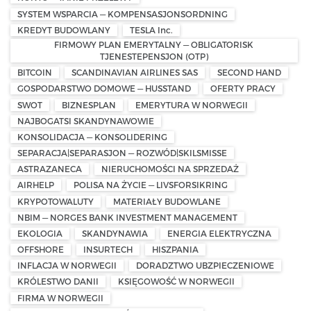
SYSTEM WSPARCIA — KOMPENSASJONSORDNING
KREDYT BUDOWLANY
TESLA Inc.
FIRMOWY PLAN EMERYTALNY — OBLIGATORISK
TJENESTEPENSJON (OTP)
BITCOIN
SCANDINAVIAN AIRLINES SAS
SECOND HAND
GOSPODARSTWO DOMOWE — HUSSTAND
OFERTY PRACY
SWOT
BIZNESPLAN
EMERYTURA W NORWEGII
NAJBOGATSI SKANDYNAWOWIE
KONSOLIDACJA — KONSOLIDERING
SEPARACJA|SEPARASJON — ROZWÓD|SKILSMISSE
ASTRAZANECA
NIERUCHOMOŚCI NA SPRZEDAŻ
AIRHELP
POLISA NA ŻYCIE — LIVSFORSIKRING
KRYPOTOWALUTY
MATERIAŁY BUDOWLANE
NBIM — NORGES BANK INVESTMENT MANAGEMENT
EKOLOGIA
SKANDYNAWIA
ENERGIA ELEKTRYCZNA
OFFSHORE
INSURTECH
HISZPANIA
INFLACJA W NORWEGII
DORADZTWO UBZPIECZENIOWE
KRÓLESTWO DANII
KSIĘGOWOŚĆ W NORWEGII
FIRMA W NORWEGII