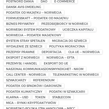
POSTNORD DANIA
DAO
E-COMMERCE
DANSK AVIS OMDELING
PODATEK OD MAJĄTKU — NORWEGIA
FORMUESSKATT — PODATEK OD MAJĄTKU
BIZNES PRYWATNY
PRZEDSIĘBIORCY W NORWEGII
NORWESKI SYSTEM PODATKOWY
UCIECZKA KAPITAŁU
NORWEGIA — PODATEK MAJĄTKOWY
ØYSTEIN STRAY SPETALEN
MIGRACJA DO SZWECJI
WYDALENIE ZE SZWECJI
POLITYKA MIGRACYJNA
PRZEPISY PRAWNE
DEPORTACJA
CŁA UE — NORWEGIA
EKSPORT Z NORWEGII
NORWEGIA — EFTA
PRZEMYSŁ I HANDEL
EKSPORT DO UE
NASJONAL KOMMUNIKASJONSMYNDIGHET – NKOM
CALL CENTER – NORWEGIA
TELEMARKETING W NORWEGII
SZWAJCARZY
REFERENDUM
PODATEK OD SPADKÓW I DAROWIZN
PODATEK KLIMATYCZNY
PODATKI W SZWAJCARII
KLARNA — USD
TOKEN
STABLECOIN
MiCA — RYNKI KRYPTOAKTYWÓW
NORWESKO-POLSKA IZBA HANDLOWA — NPCC