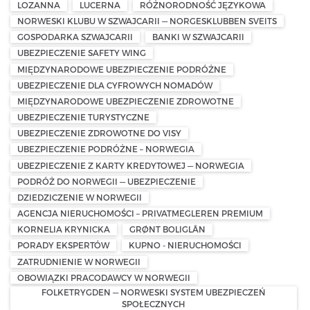
LOZANNA
LUCERNA
RÓŻNORODNOŚĆ JĘZYKOWA
NORWESKI KLUBU W SZWAJCARII — NORGESKLUBBEN SVEITS
GOSPODARKA SZWAJCARII
BANKI W SZWAJCARII
UBEZPIECZENIE SAFETY WING
MIĘDZYNARODOWE UBEZPIECZENIE PODRÓŻNE
UBEZPIECZENIE DLA CYFROWYCH NOMADÓW
MIĘDZYNARODOWE UBEZPIECZENIE ZDROWOTNE
UBEZPIECZENIE TURYSTYCZNE
UBEZPIECZENIE ZDROWOTNE DO VISY
UBEZPIECZENIE PODRÓŻNE – NORWEGIA
UBEZPIECZENIE Z KARTY KREDYTOWEJ — NORWEGIA
PODRÓŻ DO NORWEGII — UBEZPIECZENIE
DZIEDZICZENIE W NORWEGII
AGENCJA NIERUCHOMOŚCI – PRIVATMEGLEREN PREMIUM
KORNELIA KRYNICKA
GRØNT BOLIGLÅN
PORADY EKSPERTÓW
KUPNO - NIERUCHOMOŚCI
ZATRUDNIENIE W NORWEGII
OBOWIĄZKI PRACODAWCY W NORWEGII
FOLKETRYGDEN — NORWESKI SYSTEM UBEZPIECZEŃ
SPOŁECZNYCH