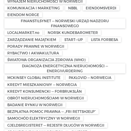
WYNAJEM NIERUCHOMOŚCI W NORWEGII
KOMUNIKACJA I MARKETING
NBBL
EIENDOMSVERDI
EIENDOM NORGE
FINANSTILSYNET — NORWESKI URZĄD NADZORU
FINANSOWEGO
LOCALMARKET.no
NORSK KUNDEBAROMETER
ZARZĄDZANIE MAJĄTKIEM
START—UP
LISTA FORBESA
PORADY PRAWNE W NORWEGII
RYBACTWO I AKWAKULTURA
ŚWIATOWA ORGANIZACJA ZDROWIA (WHO)
DIAGNOZA ENERGETYCZNA NIERUCHOMOŚCI —
ENERGIVURDERING
MCKINSEY GLOBAL INSTITUTE
PAXLOVID — NORWEGIA
KREDYT MIESZKANIOWY — NORWEGIA
KREDYT KONSUMENCKI — FORBRUKSLÅN
OBRÓT NIERUCHOMOŚCIAMI W NORWEGII
BADANIE RYNKU W NORWEGII
BEZPŁATNA POMOC PRAWNA — „FRI RETTSHJELP”
SAMOCHÓD ELEKTRYCZNY W NORWEGII
GJELDSREGISTERET — REJESTR DŁUGÓW W NORWEGII