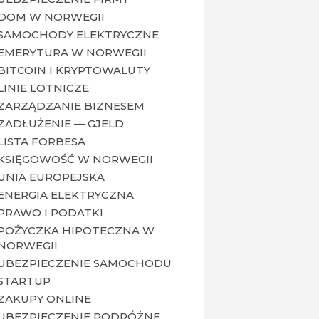
DOM W NORWEGII
SAMOCHODY ELEKTRYCZNE
EMERYTURA W NORWEGII
BITCOIN I KRYPTOWALUTY
LINIE LOTNICZE
ZARZĄDZANIE BIZNESEM
ZADŁUŻENIE — GJELD
LISTA FORBESA
KSIĘGOWOŚĆ W NORWEGII
UNIA EUROPEJSKA
ENERGIA ELEKTRYCZNA
PRAWO I PODATKI
POŻYCZKA HIPOTECZNA W
NORWEGII
UBEZPIECZENIE SAMOCHODU
STARTUP
ZAKUPY ONLINE
UBEZPIECZENIE PODRÓŻNE