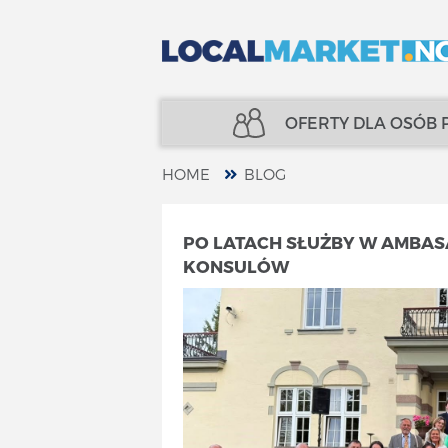
OFERTY DLA OSÓB
HOME
BLOG
NIERUCHOMOŚCI
UBEZPIECZENIA
PO LATACH SŁUŻBY W AMBA
KONSULÓW
KREDYTY
FINANSE
UBEZPIECZENIA
SPECJALIŚCI
FINANSE
TELECOM
SPECJALIŚCI
USŁUGI