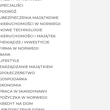
SPECJALIŚCI
PODRÓŻ
UBEZPIECZENIA MAJĄTKOWE
NIERUCHOMOŚCI W NORWEGII
NOWE TECHNOLOGIE
NIERUCHOMOŚCI I MAJĄTEK
PIENIĄDZE I INWESTYCJE
FIRMA W NORWEGII
BANK
LIFESTYLE
ZARZĄDZANIE MAJĄTKIEM
SPOŁECZEŃSTWO
GOSPODARKA
EKONOMIA
PRACA W SKANDYNAWII
POŻYCZKA W NORWEGII
KREDYT NA DOM
UEBZPIECZENIE FIRMY