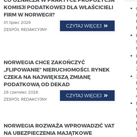
KOMISJI PODATKOWEJ DLA WŁAŚCICIELI
FIRM W NORWEGII?
01 lipiec 2026
CZYTAJ WIĘCEJ
ZESPÓŁ REDAKCYJNY
NORWEGIA CHCE ZAKOŃCZYĆ
„FLIPOWANIE” NIERUCHOMOŚCI. RYNEK
CZEKA NA NAJWIĘKSZĄ ZMIANĘ
PODATKOWĄ OD DEKAD
28 czerwiec 2026
CZYTAJ WIĘCEJ
ZESPÓŁ REDAKCYJNY
NORWEGIA ROZWAŻA WPROWADZIĆ VAT
NA UBEZPIECZENIA MAJĄTKOWE