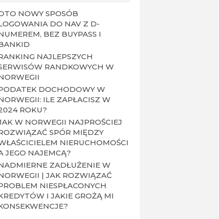
OTO NOWY SPOSÓB
LOGOWANIA DO NAV Z D-
NUMEREM, BEZ BUYPASS I
BANKID
RANKING NAJLEPSZYCH
SERWISÓW RANDKOWYCH W
NORWEGII
PODATEK DOCHODOWY W
NORWEGII: ILE ZAPŁACISZ W
2024 ROKU?
JAK W NORWEGII NAJPROŚCIEJ
ROZWIĄZAĆ SPÓR MIĘDZY
WŁAŚCICIELEM NIERUCHOMOŚCI
A JEGO NAJEMCĄ?
NADMIERNE ZADŁUŻENIE W
NORWEGII | JAK ROZWIĄZAĆ
PROBLEM NIESPŁACONYCH
KREDYTÓW I JAKIE GROŻĄ MI
KONSEKWENCJE?