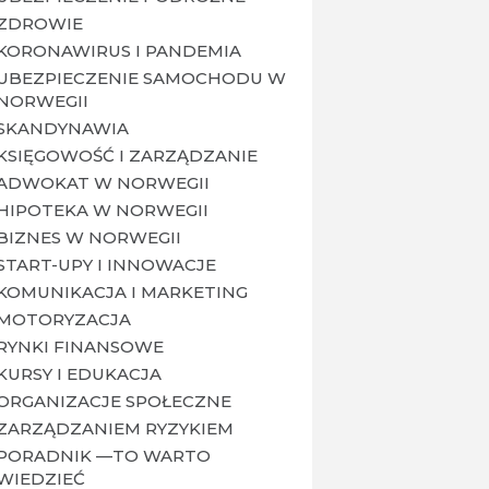
ZDROWIE
KORONAWIRUS I PANDEMIA
UBEZPIECZENIE SAMOCHODU W
NORWEGII
SKANDYNAWIA
KSIĘGOWOŚĆ I ZARZĄDZANIE
ADWOKAT W NORWEGII
HIPOTEKA W NORWEGII
BIZNES W NORWEGII
START-UPY I INNOWACJE
KOMUNIKACJA I MARKETING
MOTORYZACJA
RYNKI FINANSOWE
KURSY I EDUKACJA
ORGANIZACJE SPOŁECZNE
ZARZĄDZANIEM RYZYKIEM
PORADNIK —TO WARTO
WIEDZIEĆ