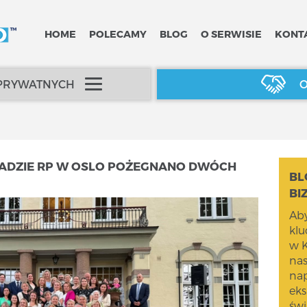
HOME
POLECAMY
BLOG
O SERWISIE
KONT
 PRYWATNYCH
O
SADZIE RP W OSLO POŻEGNANO DWÓCH
BL
BI
Aby
kl
w K
na
nap
eks
świ