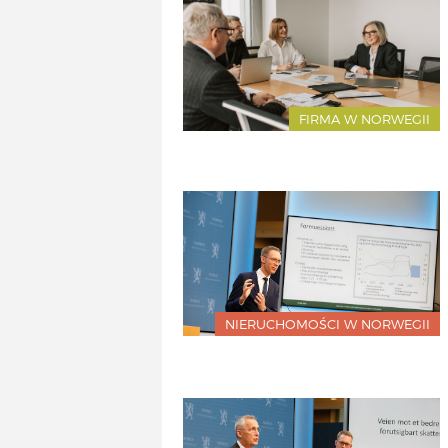
FIRMA W NORWEGII
NIERUCHOMOŚCI W NORWEGII