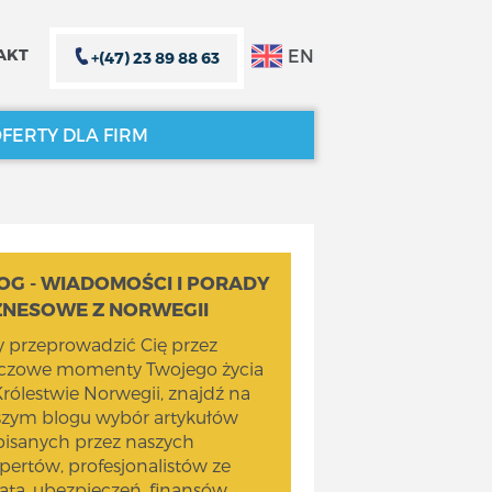
EN
AKT
+(47) 23 89 88 63
FERTY DLA FIRM
ZAMKNIJ X
ZAMKNIJ X
OG - WIADOMOŚCI I PORADY
ZNESOWE Z NORWEGII
 przeprowadzić Cię przez
uczowe momenty Twojego życia
rólestwie Norwegii, znajdź na
szym blogu wybór artykułów
isanych przez naszych
pertów, profesjonalistów ze
ata, ubezpieczeń, finansów,