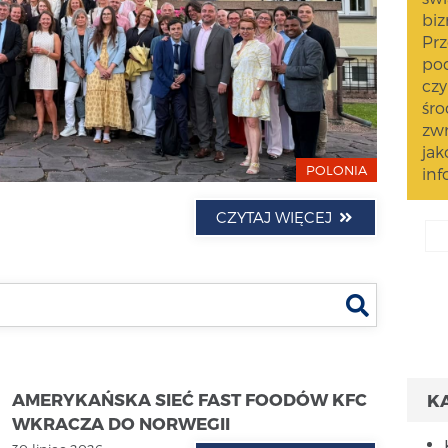
biz
Prz
pod
czy
śro
zwr
jak
POLONIA
inf
CZYTAJ WIĘCEJ
Szukaj
AMERYKAŃSKA SIEĆ FAST FOODÓW KFC
K
WKRACZA DO NORWEGII