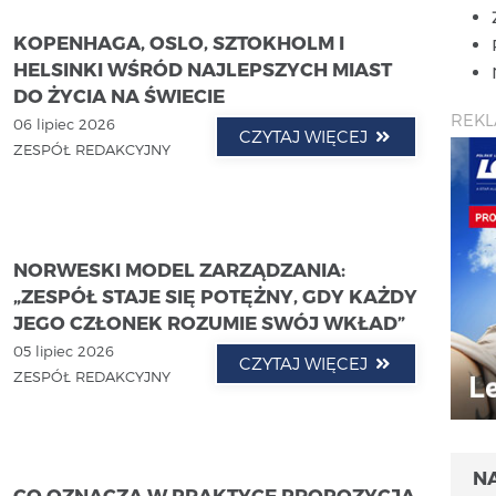
KOPENHAGA, OSLO, SZTOKHOLM I
HELSINKI WŚRÓD NAJLEPSZYCH MIAST
DO ŻYCIA NA ŚWIECIE
REK
06 lipiec 2026
CZYTAJ WIĘCEJ
ZESPÓŁ REDAKCYJNY
NORWESKI MODEL ZARZĄDZANIA:
„ZESPÓŁ STAJE SIĘ POTĘŻNY, GDY KAŻDY
JEGO CZŁONEK ROZUMIE SWÓJ WKŁAD”
05 lipiec 2026
CZYTAJ WIĘCEJ
ZESPÓŁ REDAKCYJNY
N
CO OZNACZA W PRAKTYCE PROPOZYCJA