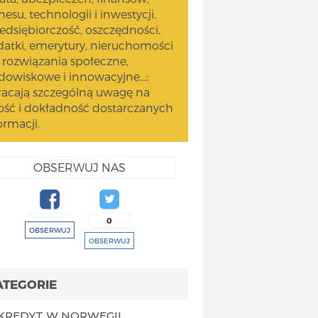
nesu, technologii i inwestycji.
edsiębiorczość, oszczędności,
atki, emerytury, nieruchomości
 rozwiązania społeczne,
dowiskowe i innowacyjne...:
acają szczególną uwagę na
ość i dokładność dostarczanych
ormacji.
OBSERWUJ NAS
0
OBSERWUJ
OBSERWUJ
ATEGORIE
KREDYT W NORWEGII