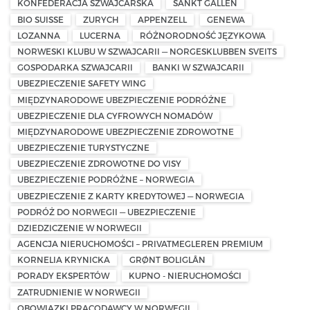
KONFEDERACJA SZWAJCARSKA
SANKT GALLEN
BIO SUISSE
ZURYCH
APPENZELL
GENEWA
LOZANNA
LUCERNA
RÓŻNORODNOŚĆ JĘZYKOWA
NORWESKI KLUBU W SZWAJCARII — NORGESKLUBBEN SVEITS
GOSPODARKA SZWAJCARII
BANKI W SZWAJCARII
UBEZPIECZENIE SAFETY WING
MIĘDZYNARODOWE UBEZPIECZENIE PODRÓŻNE
UBEZPIECZENIE DLA CYFROWYCH NOMADÓW
MIĘDZYNARODOWE UBEZPIECZENIE ZDROWOTNE
UBEZPIECZENIE TURYSTYCZNE
UBEZPIECZENIE ZDROWOTNE DO VISY
UBEZPIECZENIE PODRÓŻNE – NORWEGIA
UBEZPIECZENIE Z KARTY KREDYTOWEJ — NORWEGIA
PODRÓŻ DO NORWEGII — UBEZPIECZENIE
DZIEDZICZENIE W NORWEGII
AGENCJA NIERUCHOMOŚCI – PRIVATMEGLEREN PREMIUM
KORNELIA KRYNICKA
GRØNT BOLIGLÅN
PORADY EKSPERTÓW
KUPNO - NIERUCHOMOŚCI
ZATRUDNIENIE W NORWEGII
OBOWIĄZKI PRACODAWCY W NORWEGII