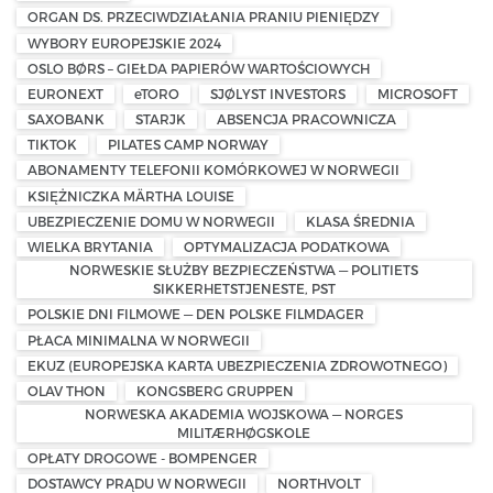
ORGAN DS. PRZECIWDZIAŁANIA PRANIU PIENIĘDZY
WYBORY EUROPEJSKIE 2024
OSLO BØRS – GIEŁDA PAPIERÓW WARTOŚCIOWYCH
EURONEXT
eTORO
SJØLYST INVESTORS
MICROSOFT
SAXOBANK
STARJK
ABSENCJA PRACOWNICZA
TIKTOK
PILATES CAMP NORWAY
ABONAMENTY TELEFONII KOMÓRKOWEJ W NORWEGII
KSIĘŻNICZKA MÄRTHA LOUISE
UBEZPIECZENIE DOMU W NORWEGII
KLASA ŚREDNIA
WIELKA BRYTANIA
OPTYMALIZACJA PODATKOWA
NORWESKIE SŁUŻBY BEZPIECZEŃSTWA — POLITIETS
SIKKERHETSTJENESTE, PST
POLSKIE DNI FILMOWE — DEN POLSKE FILMDAGER
PŁACA MINIMALNA W NORWEGII
EKUZ (EUROPEJSKA KARTA UBEZPIECZENIA ZDROWOTNEGO)
OLAV THON
KONGSBERG GRUPPEN
NORWESKA AKADEMIA WOJSKOWA — NORGES
MILITÆRHØGSKOLE
OPŁATY DROGOWE - BOMPENGER
DOSTAWCY PRĄDU W NORWEGII
NORTHVOLT