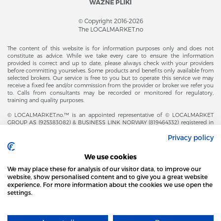
WAŻNE PLIKI
© Copyright 2016-2026
The LOCALMARKET.no
The content of this website is for information purposes only and does not
constitute as advice. While we take every care to ensure the information
provided is correct and up to date, please always check with your providers
before committing yourselves. Some products and benefits only available from
selected brokers. Our service is free to you but to operate this service we may
receive a fixed fee and/or commission from the provider or broker we refer you
to. Calls from consultants may be recorded or monitored for regulatory,
training and quality purposes.
© LOCALMARKET.no.™ is an appointed representative of © LOCALMARKET
GROUP AS (925383082) & BUSINESS LINK NORWAY (819464332) registered in
The Office of Business Enterprises in The Kingdom of Norway |
Privacy policy
Brønnøysundregistrene. Financial & Insurance Services and Markets Authority,
and subject to limited regulation by the Financial Conduct Authority. Head
Office Adresse: Karenslyst Alle 4, 0278 Oslo – Skøyen. Post Adresse: Postboks
We use cookies
358, 0213 Oslo, Norway. Email Contact: post@localmarket.no. Office Contact: +
47 23 89 88 63 © Copyright 2016-2026 The LOCALMARKET GROUP ™.
We may place these for analysis of our visitor data, to improve our
website, show personalised content and to give you a great website
experience. For more information about the cookies we use open the
settings.
DODATKOWO OD ZESPOŁU LOCALMARKET |
USŁUGI DLA BIZNESU
STRONA LOCAL MARKET WYKORZYSTUJE PLIKI
COOKIES