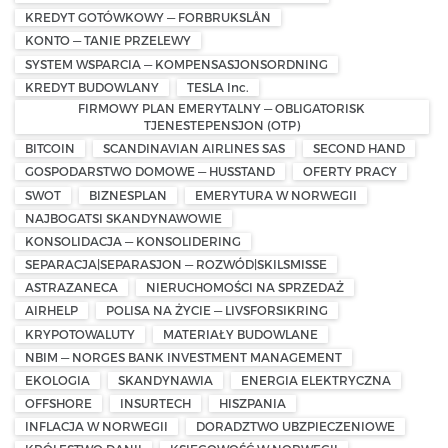
KREDYT GOTÓWKOWY — FORBRUKSLÅN
KONTO — TANIE PRZELEWY
SYSTEM WSPARCIA — KOMPENSASJONSORDNING
KREDYT BUDOWLANY
TESLA Inc.
FIRMOWY PLAN EMERYTALNY — OBLIGATORISK
TJENESTEPENSJON (OTP)
BITCOIN
SCANDINAVIAN AIRLINES SAS
SECOND HAND
GOSPODARSTWO DOMOWE — HUSSTAND
OFERTY PRACY
SWOT
BIZNESPLAN
EMERYTURA W NORWEGII
NAJBOGATSI SKANDYNAWOWIE
KONSOLIDACJA — KONSOLIDERING
SEPARACJA|SEPARASJON — ROZWÓD|SKILSMISSE
ASTRAZANECA
NIERUCHOMOŚCI NA SPRZEDAŻ
AIRHELP
POLISA NA ŻYCIE — LIVSFORSIKRING
KRYPOTOWALUTY
MATERIAŁY BUDOWLANE
NBIM — NORGES BANK INVESTMENT MANAGEMENT
EKOLOGIA
SKANDYNAWIA
ENERGIA ELEKTRYCZNA
OFFSHORE
INSURTECH
HISZPANIA
INFLACJA W NORWEGII
DORADZTWO UBZPIECZENIOWE