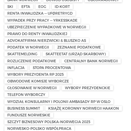
SKI
EFTA
EOG
ID-KORT
RENTA INWALIDZKA — UFØRETRYGD
WYPADEK PRZY PRACY — YRKESSKADE
UBEZPIECZENIE WYPADKOWE W NORWEGII
PRAWO DO RENTY INWALIDZKIEJ
ADVOKATFIRMA NIERZWICKI & BLUSZKO AS
PODATEK W NORWEGII
ZEZNANIE PODATKOWE
SKATTEMELDING
SKATTEETAT (URZĄD SKARBOWY)
ROZLICZENIE PODATKOWE
CENTRALNY BANK NORWEGII
INFLACJA
STOPA PROCENTOWA
WYBORY PREZYDENTA RP 2025
OBWODOWE KOMISJE WYBORCZE
GŁOSOWANIE W NORWEGII
WYBORY PREZYDENCKIE
TELEFON WYBORCZY
WYDZIAŁ KONSULARNY I POLONII AMBASADY RP W OSLO
BUSINESS SUMMIT
KSIĄŻĘ KORONNY NORWEGII HAAKON
FUNDUSZE NORWESKIE
SZCZYT BIZNESOWY POLSKA–NORWEGIA 2025
NORWESKO-POLSKO WSPÓŁPRACA