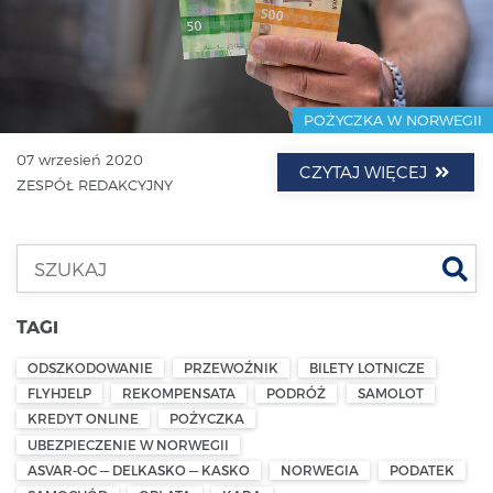
POŻYCZKA W NORWEGII
07 wrzesień 2020
CZYTAJ WIĘCEJ
ZESPÓŁ REDAKCYJNY
Szu
TAGI
ODSZKODOWANIE
PRZEWOŹNIK
BILETY LOTNICZE
FLYHJELP
REKOMPENSATA
PODRÓŻ
SAMOLOT
KREDYT ONLINE
POŻYCZKA
UBEZPIECZENIE W NORWEGII
ASVAR-OC — DELKASKO — KASKO
NORWEGIA
PODATEK