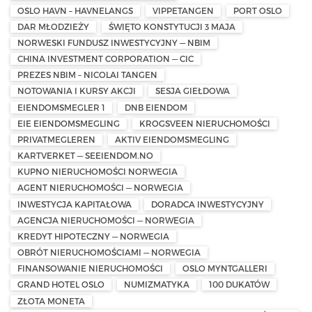
OSLO HAVN – HAVNELANGS
VIPPETANGEN
PORT OSLO
DAR MŁODZIEŻY
ŚWIĘTO KONSTYTUCJI 3 MAJA
NORWESKI FUNDUSZ INWESTYCYJNY — NBIM
CHINA INVESTMENT CORPORATION — CIC
PREZES NBIM – NICOLAI TANGEN
NOTOWANIA I KURSY AKCJI
SESJA GIEŁDOWA
EIENDOMSMEGLER 1
DNB EIENDOM
EIE EIENDOMSMEGLING
KROGSVEEN NIERUCHOMOŚCI
PRIVATMEGLEREN
AKTIV EIENDOMSMEGLING
KARTVERKET — SEEIENDOM.NO
KUPNO NIERUCHOMOŚCI NORWEGIA
AGENT NIERUCHOMOŚCI — NORWEGIA
INWESTYCJA KAPITAŁOWA
DORADCA INWESTYCYJNY
AGENCJA NIERUCHOMOŚCI — NORWEGIA
KREDYT HIPOTECZNY — NORWEGIA
OBRÓT NIERUCHOMOŚCIAMI — NORWEGIA
FINANSOWANIE NIERUCHOMOŚCI
OSLO MYNTGALLERI
GRAND HOTEL OSLO
NUMIZMATYKA
100 DUKATÓW
ZŁOTA MONETA