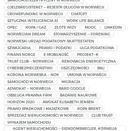
SAMOCHÓD ELEKTRYCZNY W NORWEGII
GJELDSREGISTERET — REJESTR DŁUGÓW W NORWEGII
CROWDFUNDING W NORWEGII
CHATGPT
SZTUCZNA INTELIGENCJA AI
WORK-LIFE BALANCE
OPEC
ROPA I GAZ
ZŁOTE WIZY
MOOC
LINKEDIN
NORWEGIAN DREAM
STOWARZYSZENIE — FORENING
NORWESKI URZĄD PODATKOWY-SKATTEETATEN
SZWAJCARIA
PRAWO I PODATKI
ULGA PODATKOWA
FINANS NORGE
E-MOBILNOŚĆ
PROJEKT—K
TRUST CLUB — NORWEGIA
RENOWACJA ENERGETYCZNA
CYBERBEZPIECZEŃSTWO
OSZCZĘDNOŚCI
BSU
KORONA NORWESKA — NOK
UMOWA W NORWEGII
SAMOCHÓD W NORWEGII
MIGRACJA
ADWOKAT — NORWEGIA
BARD GOOGLE
OBSŁUGA PRAWNA FIRM
BADANIE NAUKOWE
HORIZON 2020
AWOKAT ELISABETH JENSEN
PRAWO SPADKOWE I MAJĄTKOWE
ROPA BRENT
SPRZEDAŻ NIERUCHOMOŚCI W NORWEGII
CLUB TRUST
WYNAJEM SAMOCHODU
AGENT NIERUCHOMOŚCI — EIENDOMSMEGLER, KORNELIA