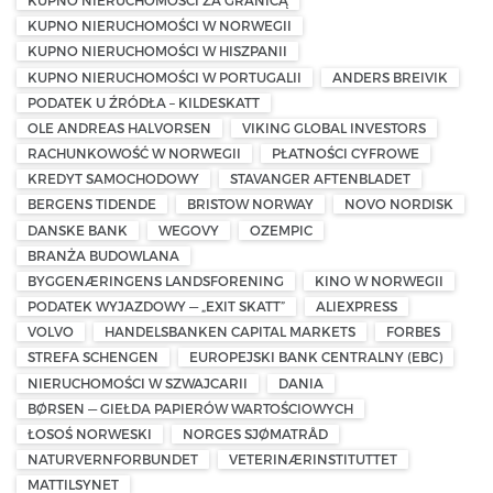
KUPNO NIERUCHOMOŚCI ZA GRANICĄ
KUPNO NIERUCHOMOŚCI W NORWEGII
KUPNO NIERUCHOMOŚCI W HISZPANII
KUPNO NIERUCHOMOŚCI W PORTUGALII
ANDERS BREIVIK
PODATEK U ŹRÓDŁA – KILDESKATT
OLE ANDREAS HALVORSEN
VIKING GLOBAL INVESTORS
RACHUNKOWOŚĆ W NORWEGII
PŁATNOŚCI CYFROWE
KREDYT SAMOCHODOWY
STAVANGER AFTENBLADET
BERGENS TIDENDE
BRISTOW NORWAY
NOVO NORDISK
DANSKE BANK
WEGOVY
OZEMPIC
BRANŻA BUDOWLANA
BYGGENÆRINGENS LANDSFORENING
KINO W NORWEGII
PODATEK WYJAZDOWY — „EXIT SKATT”
ALIEXPRESS
VOLVO
HANDELSBANKEN CAPITAL MARKETS
FORBES
STREFA SCHENGEN
EUROPEJSKI BANK CENTRALNY (EBC)
NIERUCHOMOŚCI W SZWAJCARII
DANIA
BØRSEN — GIEŁDA PAPIERÓW WARTOŚCIOWYCH
ŁOSOŚ NORWESKI
NORGES SJØMATRÅD
NATURVERNFORBUNDET
VETERINÆRINSTITUTTET
MATTILSYNET