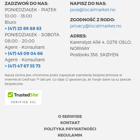
ZADZWOŃ DO NAS:
NAPISZ DO NAS:
PONIEDZIAŁEK - PIĄTEK
post@localmarket.no
10:00 - 18:00
ZGODNOŚĆ Z RODO:
Biuro
privacy@localmarket.no
+ (47) 23 89 88 63
PONIEDZIAŁEK - SOBOTA
ADRES:
08:00 - 20:00
Karenslyst Allé 4, 0278 OSLO,
Agent - Konsultant
NORWAY
+ (47) 45 09 04 66
Postboks 358, SKØYEN
Agent - Konsultant
+ (47) 47 67 35 73
Nasza strona jest chroniona przez najwyższe standardy bezpieczeństwa w
internecie GeoTrust ™ Secure. Co daje Ci gwarancję, że Twoje dane są tu zawsze
bezpieczne.
O SERWISIE
KONTAKT
POLITYKA PRYWATNOŚCI
REGULAMIN