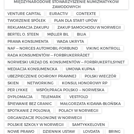
MIĘDZYNARODOWE STOWARZYSZENIE NUMIZMATYKÓW
ZAWODOWYCH
VENTURE CAPITAL
EURACTIV
CONTEXTE
TWORZENIE SPÓŁEK
PLAN DLA START-UPÓW
REKLAMACJA ZAKUPU
ZAKUP SAMOCHODU W NORWEGII
BERTEL O. STEEN
MØLLER BIL
BILIA
PRAWA KONSUMENTA
WADA UKRYTA
NAF — NORGES AUTOMOBIL-FORBUND
VIKING KONTROLL
RADA KONSUMENTÓW — FORBRUKERRÅDET
NORWESKI URZĄD DS. KONSUMENTÓW — FORBRUKERTILSYNET
MEDIACJA KONSUMENCKA
UMOWA KUPNA
UBEZPIECZENIE OCHRONY PRAWNEJ
POLSKI WIECZÓR
SKIEN
NETWORKING
KONSUL HONOROWY RP
PER LYKKE
WSPÓŁPRACA POLSKO — NORWESKA
DYPLOMACJA
TELEMARK
VESTFOLD
ŚPIEWANIE BEZ GRANIC
MAŁGORZATA KIDAWA-BŁOŃSKA
SPOTKANIE Z POLONIĄ
POLACY W NORWEGII
ORGANIZACJE POLONIJNE W NORWEGII
POLSKIE SZKOŁY W NORWEGII
SAMTYKKELOVEN
NOWE PRAWO
DZIENNIK USTAW
LOVDATA
BRING