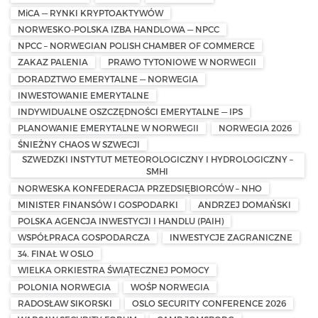
MiCA — RYNKI KRYPTOAKTYWÓW
NORWESKO-POLSKA IZBA HANDLOWA — NPCC
NPCC – NORWEGIAN POLISH CHAMBER OF COMMERCE
ZAKAZ PALENIA
PRAWO TYTONIOWE W NORWEGII
DORADZTWO EMERYTALNE — NORWEGIA
INWESTOWANIE EMERYTALNE
INDYWIDUALNE OSZCZĘDNOŚCI EMERYTALNE — IPS
PLANOWANIE EMERYTALNE W NORWEGII
NORWEGIA 2026
ŚNIEŻNY CHAOS W SZWECJI
SZWEDZKI INSTYTUT METEOROLOGICZNY I HYDROLOGICZNY –
SMHI
NORWESKA KONFEDERACJA PRZEDSIĘBIORCÓW – NHO
MINISTER FINANSÓW I GOSPODARKI
ANDRZEJ DOMAŃSKI
POLSKA AGENCJA INWESTYCJI I HANDLU (PAIH)
WSPÓŁPRACA GOSPODARCZA
INWESTYCJE ZAGRANICZNE
34. FINAŁ W OSLO
WIELKA ORKIESTRA ŚWIĄTECZNEJ POMOCY
POLONIA NORWEGIA
WOŚP NORWEGIA
RADOSŁAW SIKORSKI
OSLO SECURITY CONFERENCE 2026