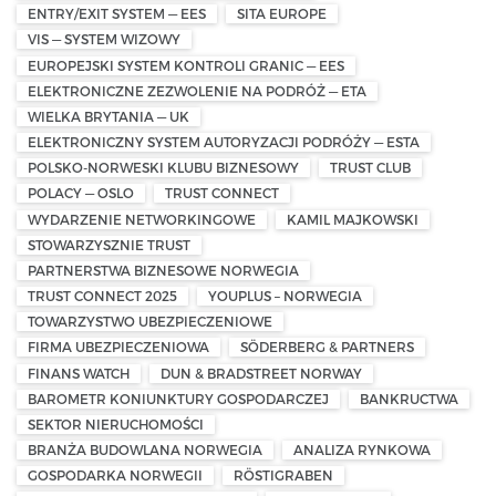
ENTRY/EXIT SYSTEM — EES
SITA EUROPE
VIS — SYSTEM WIZOWY
EUROPEJSKI SYSTEM KONTROLI GRANIC — EES
ELEKTRONICZNE ZEZWOLENIE NA PODRÓŻ — ETA
WIELKA BRYTANIA — UK
ELEKTRONICZNY SYSTEM AUTORYZACJI PODRÓŻY — ESTA
POLSKO-NORWESKI KLUBU BIZNESOWY
TRUST CLUB
POLACY — OSLO
TRUST CONNECT
WYDARZENIE NETWORKINGOWE
KAMIL MAJKOWSKI
STOWARZYSZNIE TRUST
PARTNERSTWA BIZNESOWE NORWEGIA
TRUST CONNECT 2025
YOUPLUS – NORWEGIA
TOWARZYSTWO UBEZPIECZENIOWE
FIRMA UBEZPIECZENIOWA
SÖDERBERG & PARTNERS
FINANS WATCH
DUN & BRADSTREET NORWAY
BAROMETR KONIUNKTURY GOSPODARCZEJ
BANKRUCTWA
SEKTOR NIERUCHOMOŚCI
BRANŻA BUDOWLANA NORWEGIA
ANALIZA RYNKOWA
GOSPODARKA NORWEGII
RÖSTIGRABEN