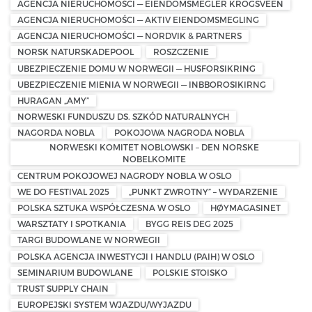
AGENCJA NIERUCHOMOŚCI — EIENDOMSMEGLER KROGSVEEN
AGENCJA NIERUCHOMOŚCI — AKTIV EIENDOMSMEGLING
AGENCJA NIERUCHOMOŚCI — NORDVIK & PARTNERS
NORSK NATURSKADEPOOL
ROSZCZENIE
UBEZPIECZENIE DOMU W NORWEGII — HUSFORSIKRING
UBEZPIECZENIE MIENIA W NORWEGII — INBBOROSIKIRNG
HURAGAN „AMY”
NORWESKI FUNDUSZU DS. SZKÓD NATURALNYCH
NAGORDA NOBLA
POKOJOWA NAGRODA NOBLA
NORWESKI KOMITET NOBLOWSKI – DEN NORSKE
NOBELKOMITE
CENTRUM POKOJOWEJ NAGRODY NOBLA W OSLO
WE DO FESTIVAL 2025
„PUNKT ZWROTNY” – WYDARZENIE
POLSKA SZTUKA WSPÓŁCZESNA W OSLO
HØYMAGASINET
WARSZTATY I SPOTKANIA
BYGG REIS DEG 2025
TARGI BUDOWLANE W NORWEGII
POLSKA AGENCJA INWESTYCJI I HANDLU (PAIH) W OSLO
SEMINARIUM BUDOWLANE
POLSKIE STOISKO
TRUST SUPPLY CHAIN
EUROPEJSKI SYSTEM WJAZDU/WYJAZDU