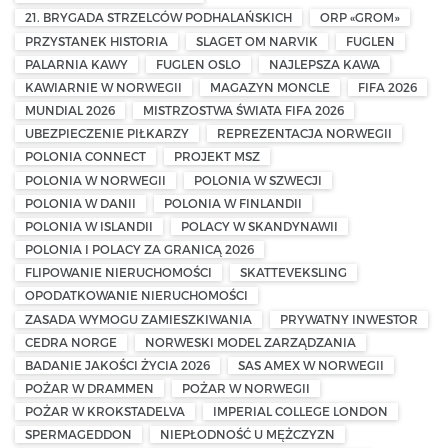
21. BRYGADA STRZELCÓW PODHALAŃSKICH
ORP «GROM»
PRZYSTANEK HISTORIA
SLAGET OM NARVIK
FUGLEN
PALARNIA KAWY
FUGLEN OSLO
NAJLEPSZA KAWA
KAWIARNIE W NORWEGII
MAGAZYN MONCLE
FIFA 2026
MUNDIAL 2026
MISTRZOSTWA ŚWIATA FIFA 2026
UBEZPIECZENIE PIŁKARZY
REPREZENTACJA NORWEGII
POLONIA CONNECT
PROJEKT MSZ
POLONIA W NORWEGII
POLONIA W SZWECJI
POLONIA W DANII
POLONIA W FINLANDII
POLONIA W ISLANDII
POLACY W SKANDYNAWII
POLONIA I POLACY ZA GRANICĄ 2026
FLIPOWANIE NIERUCHOMOŚCI
SKATTEVEKSLING
OPODATKOWANIE NIERUCHOMOŚCI
ZASADA WYMOGU ZAMIESZKIWANIA
PRYWATNY INWESTOR
CEDRA NORGE
NORWESKI MODEL ZARZĄDZANIA
BADANIE JAKOŚCI ŻYCIA 2026
SAS AMEX W NORWEGII
POŻAR W DRAMMEN
POŻAR W NORWEGII
POŻAR W KROKSTADELVA
IMPERIAL COLLEGE LONDON
SPERMAGEDDON
NIEPŁODNOŚĆ U MĘŻCZYZN