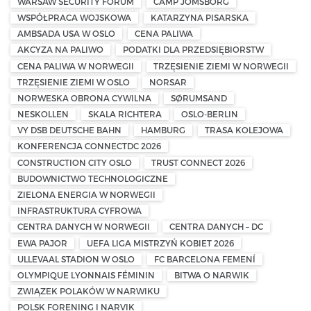
WARSAW SECURITY FORUM
CAMP JOMSBORG
WSPÓŁPRACA WOJSKOWA
KATARZYNA PISARSKA
AMBSADA USA W OSLO
CENA PALIWA
AKCYZA NA PALIWO
PODATKI DLA PRZEDSIĘBIORSTW
CENA PALIWA W NORWEGII
TRZĘSIENIE ZIEMI W NORWEGII
TRZĘSIENIE ZIEMI W OSLO
NORSAR
NORWESKA OBRONA CYWILNA
SØRUMSAND
NESKOLLEN
SKALA RICHTERA
OSLO-BERLIN
VY DSB DEUTSCHE BAHN
HAMBURG
TRASA KOLEJOWA
KONFERENCJA CONNECTDC 2026
CONSTRUCTION CITY OSLO
TRUST CONNECT 2026
BUDOWNICTWO TECHNOLOGICZNE
ZIELONA ENERGIA W NORWEGII
INFRASTRUKTURA CYFROWA
CENTRA DANYCH W NORWEGII
CENTRA DANYCH – DC
EWA PAJOR
UEFA LIGA MISTRZYŃ KOBIET 2026
ULLEVAAL STADION W OSLO
FC BARCELONA FEMENÍ
OLYMPIQUE LYONNAIS FÉMININ
BITWA O NARWIK
ZWIĄZEK POLAKÓW W NARWIKU
POLSK FORENING I NARVIK