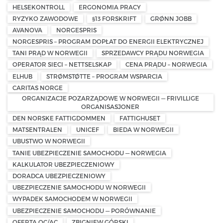
HELSEKONTROLL
ERGONOMIA PRACY
RYZYKO ZAWODOWE
§13 FORSKRIFT
GRØNN JOBB
AVANOVA
NORGESPRIS
NORGESPRIS – PROGRAM DOPŁAT DO ENERGII ELEKTRYCZNEJ
TANI PRĄD W NORWEGII
SPRZEDAWCY PRĄDU NORWEGIA
OPERATOR SIECI – NETTSELSKAP
CENA PRĄDU – NORWEGIA
ELHUB
STRØMSTØTTE – PROGRAM WSPARCIA
CARITAS NORGE
ORGANIZACJE POZARZĄDOWE W NORWEGII — FRIVILLIGE
ORGANISASJONER
DEN NORSKE FATTIGDOMMEN
FATTIGHUSET
MATSENTRALEN
UNICEF
BIEDA W NORWEGII
UBUSTWO W NORWEGII
TANIE UBEZPIECZENIE SAMOCHODU — NORWEGIA
KALKULATOR UBEZPIECZENIOWY
DORADCA UBEZPIECZENIOWY
UBEZPIECZENIE SAMOCHODU W NORWEGII
WYPADEK SAMOCHODEM W NORWEGII
UBEZPIECZENIE SAMOCHODU — PORÓWNANIE
OFERTA OC/AC
ZBIGNIEW GÓRSKI