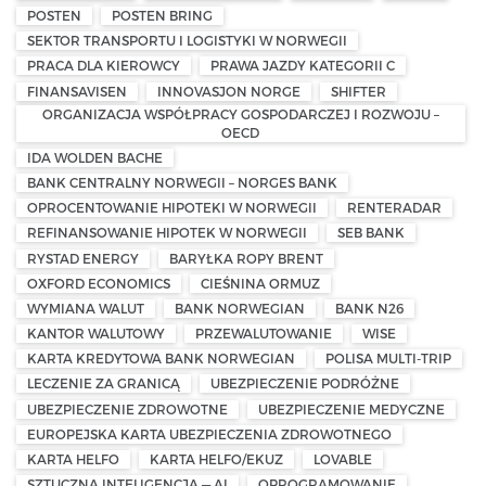
POSTEN
POSTEN BRING
SEKTOR TRANSPORTU I LOGISTYKI W NORWEGII
PRACA DLA KIEROWCY
PRAWA JAZDY KATEGORII C
FINANSAVISEN
INNOVASJON NORGE
SHIFTER
ORGANIZACJA WSPÓŁPRACY GOSPODARCZEJ I ROZWOJU –
OECD
IDA WOLDEN BACHE
BANK CENTRALNY NORWEGII – NORGES BANK
OPROCENTOWANIE HIPOTEKI W NORWEGII
RENTERADAR
REFINANSOWANIE HIPOTEK W NORWEGII
SEB BANK
RYSTAD ENERGY
BARYŁKA ROPY BRENT
OXFORD ECONOMICS
CIEŚNINA ORMUZ
WYMIANA WALUT
BANK NORWEGIAN
BANK N26
KANTOR WALUTOWY
PRZEWALUTOWANIE
WISE
KARTA KREDYTOWA BANK NORWEGIAN
POLISA MULTI-TRIP
LECZENIE ZA GRANICĄ
UBEZPIECZENIE PODRÓŻNE
UBEZPIECZENIE ZDROWOTNE
UBEZPIECZENIE MEDYCZNE
EUROPEJSKA KARTA UBEZPIECZENIA ZDROWOTNEGO
KARTA HELFO
KARTA HELFO/EKUZ
LOVABLE
SZTUCZNA INTELIGENCJA — AI
OPROGRAMOWANIE