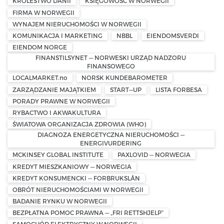
KRÓLESTWO DANII
KSIĘGOWOŚĆ W NORWEGII
FIRMA W NORWEGII
WYNAJEM NIERUCHOMOŚCI W NORWEGII
KOMUNIKACJA I MARKETING
NBBL
EIENDOMSVERDI
EIENDOM NORGE
FINANSTILSYNET — NORWESKI URZĄD NADZORU
FINANSOWEGO
LOCALMARKET.no
NORSK KUNDEBAROMETER
ZARZĄDZANIE MAJĄTKIEM
START—UP
LISTA FORBESA
PORADY PRAWNE W NORWEGII
RYBACTWO I AKWAKULTURA
ŚWIATOWA ORGANIZACJA ZDROWIA (WHO)
DIAGNOZA ENERGETYCZNA NIERUCHOMOŚCI —
ENERGIVURDERING
MCKINSEY GLOBAL INSTITUTE
PAXLOVID — NORWEGIA
KREDYT MIESZKANIOWY — NORWEGIA
KREDYT KONSUMENCKI — FORBRUKSLÅN
OBRÓT NIERUCHOMOŚCIAMI W NORWEGII
BADANIE RYNKU W NORWEGII
BEZPŁATNA POMOC PRAWNA — „FRI RETTSHJELP”