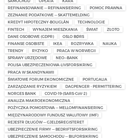
SAMOCHÓD
OPŁATA
KARA
REFINANSOWANIE — REFINANSIERING
POMOC PRAWNA
ZEZNANIE PODATKOWE — SKATTEMELDING
KREDYT HIPOTECZNY-BOLIGLÅN
TECHNOLOGIE
FINTECH
WYNAJEM MIESZKANIA
ŚWIAT
ZŁOTO
DANE OSOBOWE (GDPR)
OSLO BØRS
FINANSE OSOBISTE
IKEA
ROZRYWKA
NAUKA
TRENDY
RYZYKO
PRACA W NORWEGII
SPRAWY URZĘDOWE
NEO—BANK
POLISA UBEZPIECZENIOWA-LIVSFORSIKRING
PRACA W SKANDYNAWII
ŚWIATOWE FORUM EKONOMICZNE
PORTUGALIA
ZARZĄDZANIE RYZYKIEM
DAGPENGER - PERMITTERING
NORGES BANK
COVID-19-(SARS-CoV-2)
ANALIZA MAKROEKONOMICZNA
POŻYCZKA POMOSTOWA — MELLOMFINANSIERING
MIĘDZYNARODOWY FUNDUSZ WALUTOWY (IMF)
REJESTR DŁUGÓW — GJELDSREGISTERET
UBEZPIECZENIE FIRMY — BEDRIFTSFORSIKRING
UBEZPIECZENIE SAMOCHODU — BILFORSIKRING