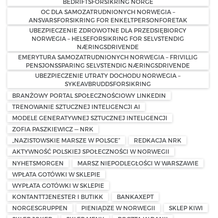
BEDRIFTSFORSIKRING NORGE
OC DLA SAMOZATRUDNIONYCH NORWEGIA –
ANSVARSFORSIKRING FOR ENKELTPERSONFORETAK
UBEZPIECZENIE ZDROWOTNE DLA PRZEDSIĘBIORCY
NORWEGIA – HELSEFORSIKRING FOR SELVSTENDIG
NÆRINGSDRIVENDE
EMERYTURA SAMOZATRUDNIONYCH NORWEGIA – FRIVILLIG
PENSJONSSPARING SELVSTENDIG NÆRINGSDRIVENDE
UBEZPIECZENIE UTRATY DOCHODU NORWEGIA –
SYKEAVBRUDDSFORSIKRING
BRANŻOWY PORTAL SPOŁECZNOŚCIOWY LINKEDIN
TRENOWANIE SZTUCZNEJ INTELIGENCJI AI
MODELE GENERATYWNEJ SZTUCZNEJ INTELIGENCJI
ZOFIA PASZKIEWICZ — NRK
„NAZISTOWSKIE MARSZE W POLSCE”
REDKACJA NRK
AKTYWNOŚĆ POLSKIEJ SPOŁECZNOŚCI W NORWEGII
NYHETSMORGEN
MARSZ NIEPODLEGŁOŚCI W WARSZAWIE
WPŁATA GOTÓWKI W SKLEPIE
WYPŁATA GOTÓWKI W SKLEPIE
KONTANTTJENESTER I BUTIKK
BANKAXEPT
NORGESGRUPPEN
PIENIĄDZE W NORWEGII
SKLEP KIWI