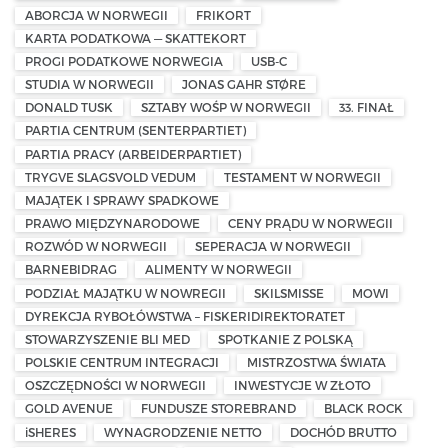
ABORCJA W NORWEGII
FRIKORT
KARTA PODATKOWA — SKATTEKORT
PROGI PODATKOWE NORWEGIA
USB-C
STUDIA W NORWEGII
JONAS GAHR STØRE
DONALD TUSK
SZTABY WOŚP W NORWEGII
33. FINAŁ
PARTIA CENTRUM (SENTERPARTIET)
PARTIA PRACY (ARBEIDERPARTIET)
TRYGVE SLAGSVOLD VEDUM
TESTAMENT W NORWEGII
MAJĄTEK I SPRAWY SPADKOWE
PRAWO MIĘDZYNARODOWE
CENY PRĄDU W NORWEGII
ROZWÓD W NORWEGII
SEPERACJA W NORWEGII
BARNEBIDRAG
ALIMENTY W NORWEGII
PODZIAŁ MAJĄTKU W NOWREGII
SKILSMISSE
MOWI
DYREKCJA RYBOŁÓWSTWA – FISKERIDIREKTORATET
STOWARZYSZENIE BLI MED
SPOTKANIE Z POLSKĄ
POLSKIE CENTRUM INTEGRACJI
MISTRZOSTWA ŚWIATA
OSZCZĘDNOŚCI W NORWEGII
INWESTYCJE W ZŁOTO
GOLD AVENUE
FUNDUSZE STOREBRAND
BLACK ROCK
iSHERES
WYNAGRODZENIE NETTO
DOCHÓD BRUTTO