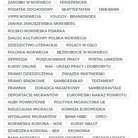
ZAROBKI W NORWEGII
FERIEPENGER
PODATEK DOCHODOWY
SKATTEETATEN
DNB BANK
VIPPS NORWEGIA
YOUGOV – BRANDINDEX
JANINA JANUSZEWSKA-SKREIBERG
POLSKO-NORWESKA PISARKA
DIALOG KULTUROWY POLSKA-NORWEGIA
DZIEDZICTWO LITERACKIE
POLACY W OSLO
POLONIA-NORWEGIA
BEZROBOCIE W NORWEGII
DEPRESJA
POSZUKIWANIE PRACY
PORTAL LINKEDIN
KURSY ONLINE
NAV – URZĄD PRACY I DOBROBYTU
PRAWO DZIEDZICZENIA
ZWIĄZEK PARTNERSKI
PRAWO SPADKOWE
SAMBOERSKAP
TESTAMENT
PRAWNIK
DORADCA MAJĄTKOWY
SAMBOERAVTALE
DEPORTACJE MIGRANTÓW
EUROPEJSKI NAKAZ POWROTU
HUBY POWROTOWE
POLITYKA MIGRACYJNA UE
NIELEGALNA MIGRACJA
KOMISJA EUROPESJKA
WYDALANIE MIGRANTÓW
BANK HSBC
OPEC+
NORWESKA KORONA — NOK
KURSY WALUT
SZWEDZKA KORONA — SEK
EKONOMIA
BANK NORWEGII
DOWÓD OSOBISTY
OBCOKRAJOWCY