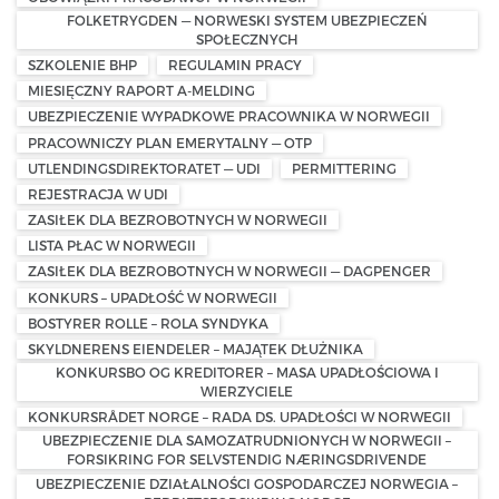
FOLKETRYGDEN — NORWESKI SYSTEM UBEZPIECZEŃ
SPOŁECZNYCH
SZKOLENIE BHP
REGULAMIN PRACY
MIESIĘCZNY RAPORT A-MELDING
UBEZPIECZENIE WYPADKOWE PRACOWNIKA W NORWEGII
PRACOWNICZY PLAN EMERYTALNY — OTP
UTLENDINGSDIREKTORATET — UDI
PERMITTERING
REJESTRACJA W UDI
ZASIŁEK DLA BEZROBOTNYCH W NORWEGII
LISTA PŁAC W NORWEGII
ZASIŁEK DLA BEZROBOTNYCH W NORWEGII — DAGPENGER
KONKURS – UPADŁOŚĆ W NORWEGII
BOSTYRER ROLLE – ROLA SYNDYKA
SKYLDNERENS EIENDELER – MAJĄTEK DŁUŻNIKA
KONKURSBO OG KREDITORER – MASA UPADŁOŚCIOWA I
WIERZYCIELE
KONKURSRÅDET NORGE – RADA DS. UPADŁOŚCI W NORWEGII
UBEZPIECZENIE DLA SAMOZATRUDNIONYCH W NORWEGII –
FORSIKRING FOR SELVSTENDIG NÆRINGSDRIVENDE
UBEZPIECZENIE DZIAŁALNOŚCI GOSPODARCZEJ NORWEGIA –