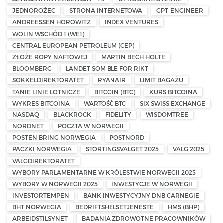
JEDNOROŻEC
STRONA INTERNETOWA
GPT-ENGINEER
ANDREESSEN HOROWITZ
INDEX VENTURES
WOLIN WSCHÓD 1 (WE1)
CENTRAL EUROPEAN PETROLEUM (CEP)
ZŁOŻE ROPY NAFTOWEJ
MARTIN BECH HOLTE
BLOOMBERG
LANDET SOM BLE FOR RIKT
SOKKELDIREKTORATET
RYANAIR
LIMIT BAGAŻU
TANIE LINIE LOTNICZE
BITCOIN (BTC)
KURS BITCOINA
WYKRES BITCOINA
WARTOŚĆ BTC
SIX SWISS EXCHANGE
NASDAQ
BLACKROCK
FIDELITY
WISDOMTREE
NORDNET
POCZTA W NORWEGII
POSTEN BRING NORWEGIA
POSTNORD
PACZKI NORWEGIA
STORTINGSVALGET 2025
VALG 2025
VALGDIREKTORATET
WYBORY PARLAMENTARNE W KRÓLESTWIE NORWEGII 2025
WYBORY W NORWEGII 2025
INWESTYCJE W NORWEGII
INVESTORTEMPEN
BANK INWESTYCYJNY DNB CARNEGIE
BHT NORWEGIA
BEDRIFTSHELSETJENESTE
HMS (BHP)
ARBEIDSTILSYNET
BADANIA ZDROWOTNE PRACOWNIKÓW