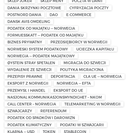
SKLEP JOKER
SKLEP MENY
POCZTA W DANII
DANIA SKRZYNKI POCZTOWE
CYFRYZACJA POCZTY
POSTNORD DANIA
DAO
E-COMMERCE
DANSK AVIS OMDELING
PODATEK OD MAJĄTKU — NORWEGIA
FORMUESSKATT — PODATEK OD MAJĄTKU
BIZNES PRYWATNY
PRZEDSIĘBIORCY W NORWEGII
NORWESKI SYSTEM PODATKOWY
UCIECZKA KAPITAŁU
NORWEGIA — PODATEK MAJĄTKOWY
ØYSTEIN STRAY SPETALEN
MIGRACJA DO SZWECJI
WYDALENIE ZE SZWECJI
POLITYKA MIGRACYJNA
PRZEPISY PRAWNE
DEPORTACJA
CŁA UE — NORWEGIA
EKSPORT Z NORWEGII
NORWEGIA — EFTA
PRZEMYSŁ I HANDEL
EKSPORT DO UE
NASJONAL KOMMUNIKASJONSMYNDIGHET – NKOM
CALL CENTER – NORWEGIA
TELEMARKETING W NORWEGII
SZWAJCARZY
REFERENDUM
PODATEK OD SPADKÓW I DAROWIZN
PODATEK KLIMATYCZNY
PODATKI W SZWAJCARII
KLARNA — USD
TOKEN
STABLECOIN