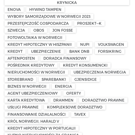
KRYNICKA
ENOVA
HYWIND TAMPEN
WYBORY SAMORZĄDOWE W NORWEGII 2023
PRZESTĘPCZOŚĆ GOSPODARCZA
PROSJEKT—K
SZWECJA
OBOS
JON FOSSE
FOTOWOLTAIKA W NORWEGII
KREDYT HIPOTECZNY W HISZPANII
NUPI
VOLKSWAGEN
KREDYT
UBEZPIECZENIE
BANK DNB
FORSIKRING
AFTENPOSTEN
DORADCA FINANSOWY
POŚREDNIK KREDYTOWY
KREDYT KONSUMENCKI
NIERUCHOMOŚCI W NORWEGII
UBEZPIECZENIA NORWEGIA
STOREBRAND
SPAREBANK1
GJENSIDIGE
BIZNES W NORWEGII
ENERGIA
AGENT UBEZPIECZENIOWY
OFERTY
KARTA KREDYTOWA
DRAMMEN
DORADZTWO PRAWNE
USŁUGI PRAWNE
KOMPLEKSOWE DORADZTWO
FINANSOWANIE DZIAŁALNOŚCI
TAVEX
KRÓL NORWEGII, HARALD V
KREDYT HIPOTECZNY W PORTUGALII