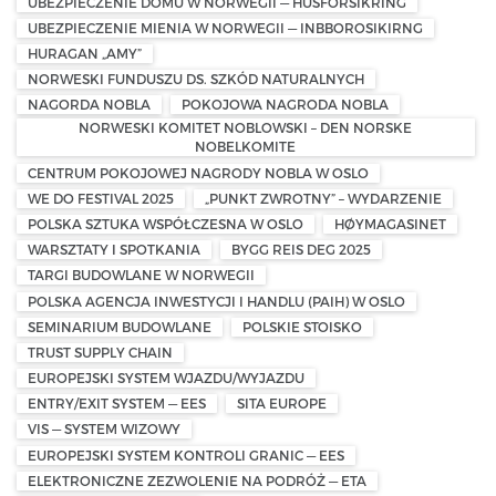
UBEZPIECZENIE DOMU W NORWEGII — HUSFORSIKRING
UBEZPIECZENIE MIENIA W NORWEGII — INBBOROSIKIRNG
HURAGAN „AMY”
NORWESKI FUNDUSZU DS. SZKÓD NATURALNYCH
NAGORDA NOBLA
POKOJOWA NAGRODA NOBLA
NORWESKI KOMITET NOBLOWSKI – DEN NORSKE
NOBELKOMITE
CENTRUM POKOJOWEJ NAGRODY NOBLA W OSLO
WE DO FESTIVAL 2025
„PUNKT ZWROTNY” – WYDARZENIE
POLSKA SZTUKA WSPÓŁCZESNA W OSLO
HØYMAGASINET
WARSZTATY I SPOTKANIA
BYGG REIS DEG 2025
TARGI BUDOWLANE W NORWEGII
POLSKA AGENCJA INWESTYCJI I HANDLU (PAIH) W OSLO
SEMINARIUM BUDOWLANE
POLSKIE STOISKO
TRUST SUPPLY CHAIN
EUROPEJSKI SYSTEM WJAZDU/WYJAZDU
ENTRY/EXIT SYSTEM — EES
SITA EUROPE
VIS — SYSTEM WIZOWY
EUROPEJSKI SYSTEM KONTROLI GRANIC — EES
ELEKTRONICZNE ZEZWOLENIE NA PODRÓŻ — ETA