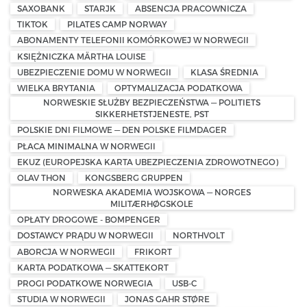
SAXOBANK
STARJK
ABSENCJA PRACOWNICZA
TIKTOK
PILATES CAMP NORWAY
ABONAMENTY TELEFONII KOMÓRKOWEJ W NORWEGII
KSIĘŻNICZKA MÄRTHA LOUISE
UBEZPIECZENIE DOMU W NORWEGII
KLASA ŚREDNIA
WIELKA BRYTANIA
OPTYMALIZACJA PODATKOWA
NORWESKIE SŁUŻBY BEZPIECZEŃSTWA — POLITIETS
SIKKERHETSTJENESTE, PST
POLSKIE DNI FILMOWE — DEN POLSKE FILMDAGER
PŁACA MINIMALNA W NORWEGII
EKUZ (EUROPEJSKA KARTA UBEZPIECZENIA ZDROWOTNEGO)
OLAV THON
KONGSBERG GRUPPEN
NORWESKA AKADEMIA WOJSKOWA — NORGES
MILITÆRHØGSKOLE
OPŁATY DROGOWE - BOMPENGER
DOSTAWCY PRĄDU W NORWEGII
NORTHVOLT
ABORCJA W NORWEGII
FRIKORT
KARTA PODATKOWA — SKATTEKORT
PROGI PODATKOWE NORWEGIA
USB-C
STUDIA W NORWEGII
JONAS GAHR STØRE