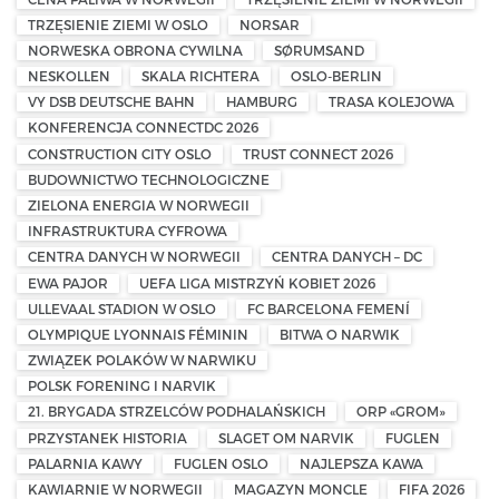
TRZĘSIENIE ZIEMI W OSLO
NORSAR
NORWESKA OBRONA CYWILNA
SØRUMSAND
NESKOLLEN
SKALA RICHTERA
OSLO-BERLIN
VY DSB DEUTSCHE BAHN
HAMBURG
TRASA KOLEJOWA
KONFERENCJA CONNECTDC 2026
CONSTRUCTION CITY OSLO
TRUST CONNECT 2026
BUDOWNICTWO TECHNOLOGICZNE
ZIELONA ENERGIA W NORWEGII
INFRASTRUKTURA CYFROWA
CENTRA DANYCH W NORWEGII
CENTRA DANYCH – DC
EWA PAJOR
UEFA LIGA MISTRZYŃ KOBIET 2026
ULLEVAAL STADION W OSLO
FC BARCELONA FEMENÍ
OLYMPIQUE LYONNAIS FÉMININ
BITWA O NARWIK
ZWIĄZEK POLAKÓW W NARWIKU
POLSK FORENING I NARVIK
21. BRYGADA STRZELCÓW PODHALAŃSKICH
ORP «GROM»
PRZYSTANEK HISTORIA
SLAGET OM NARVIK
FUGLEN
PALARNIA KAWY
FUGLEN OSLO
NAJLEPSZA KAWA
KAWIARNIE W NORWEGII
MAGAZYN MONCLE
FIFA 2026