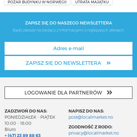
POŻAR BUDYNKU W NORWEGII
UTRATA MAJĄTKU
ZAPISZ SIĘ DO NASZEGO NEWSLETTERA
Bądź zawsze na bieżąco z informacjami o najlepszych ofertach.
ZAPISZ SIĘ DO NEWSLETTERA
LOGOWANIE DLA PARTNERÓW
ZADZWOŃ DO NAS:
NAPISZ DO NAS:
PONIEDZIAŁEK - PIĄTEK
post@localmarket.no
10:00 - 18:00
ZGODNOŚĆ Z RODO:
Biuro
privacy@localmarket.no
+ (47) 23 89 88 63