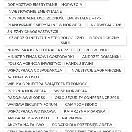
DORADZTWO EMERYTALNE — NORWEGIA
INWESTOWANIE EMERYTALNE
INDYWIDUALNE OSZCZĘDNOŚCI EMERYTALNE — IPS
PLANOWANIE EMERYTALNE W NORWEGII
NORWEGIA 2026
ŚNIEŻNY CHAOS W SZWECJI
SZWEDZKI INSTYTUT METEOROLOGICZNY I HYDROLOGICZNY –
SMHI
NORWESKA KONFEDERACJA PRZEDSIĘBIORCÓW – NHO
MINISTER FINANSÓW I GOSPODARKI
ANDRZEJ DOMAŃSKI
POLSKA AGENCJA INWESTYCJI I HANDLU (PAIH)
WSPÓŁPRACA GOSPODARCZA
INWESTYCJE ZAGRANICZNE
34. FINAŁ W OSLO
WIELKA ORKIESTRA ŚWIĄTECZNEJ POMOCY
POLONIA NORWEGIA
WOŚP NORWEGIA
RADOSŁAW SIKORSKI
OSLO SECURITY CONFERENCE 2026
WARSAW SECURITY FORUM
CAMP JOMSBORG
WSPÓŁPRACA WOJSKOWA
KATARZYNA PISARSKA
AMBSADA USA W OSLO
CENA PALIWA
AKCYZA NA PALIWO
PODATKI DLA PRZEDSIĘBIORSTW
CENA PALIWA W NORWEGII
TRZĘSIENIE ZIEMI W NORWEGII