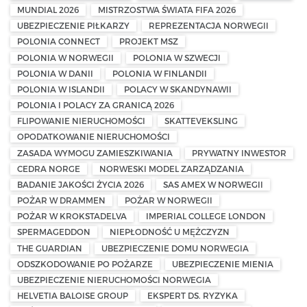
MUNDIAL 2026
MISTRZOSTWA ŚWIATA FIFA 2026
UBEZPIECZENIE PIŁKARZY
REPREZENTACJA NORWEGII
POLONIA CONNECT
PROJEKT MSZ
POLONIA W NORWEGII
POLONIA W SZWECJI
POLONIA W DANII
POLONIA W FINLANDII
POLONIA W ISLANDII
POLACY W SKANDYNAWII
POLONIA I POLACY ZA GRANICĄ 2026
FLIPOWANIE NIERUCHOMOŚCI
SKATTEVEKSLING
OPODATKOWANIE NIERUCHOMOŚCI
ZASADA WYMOGU ZAMIESZKIWANIA
PRYWATNY INWESTOR
CEDRA NORGE
NORWESKI MODEL ZARZĄDZANIA
BADANIE JAKOŚCI ŻYCIA 2026
SAS AMEX W NORWEGII
POŻAR W DRAMMEN
POŻAR W NORWEGII
POŻAR W KROKSTADELVA
IMPERIAL COLLEGE LONDON
SPERMAGEDDON
NIEPŁODNOŚĆ U MĘŻCZYZN
THE GUARDIAN
UBEZPIECZENIE DOMU NORWEGIA
ODSZKODOWANIE PO POŻARZE
UBEZPIECZENIE MIENIA
UBEZPIECZENIE NIERUCHOMOŚCI NORWEGIA
HELVETIA BALOISE GROUP
EKSPERT DS. RYZYKA