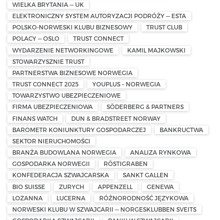
WIELKA BRYTANIA — UK
ELEKTRONICZNY SYSTEM AUTORYZACJI PODRÓŻY — ESTA
POLSKO-NORWESKI KLUBU BIZNESOWY
TRUST CLUB
POLACY — OSLO
TRUST CONNECT
WYDARZENIE NETWORKINGOWE
KAMIL MAJKOWSKI
STOWARZYSZNIE TRUST
PARTNERSTWA BIZNESOWE NORWEGIA
TRUST CONNECT 2025
YOUPLUS – NORWEGIA
TOWARZYSTWO UBEZPIECZENIOWE
FIRMA UBEZPIECZENIOWA
SÖDERBERG & PARTNERS
FINANS WATCH
DUN & BRADSTREET NORWAY
BAROMETR KONIUNKTURY GOSPODARCZEJ
BANKRUCTWA
SEKTOR NIERUCHOMOŚCI
BRANŻA BUDOWLANA NORWEGIA
ANALIZA RYNKOWA
GOSPODARKA NORWEGII
RÖSTIGRABEN
KONFEDERACJA SZWAJCARSKA
SANKT GALLEN
BIO SUISSE
ZURYCH
APPENZELL
GENEWA
LOZANNA
LUCERNA
RÓŻNORODNOŚĆ JĘZYKOWA
NORWESKI KLUBU W SZWAJCARII — NORGESKLUBBEN SVEITS