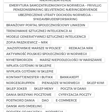
NÆRINGSDRIVENDE
EMERYTURA SAMOZATRUDNIONYCH NORWEGIA – FRIVILLIG
PENSJONSSPARING SELVSTENDIG NÆRINGSDRIVENDE
UBEZPIECZENIE UTRATY DOCHODU NORWEGIA –
SYKEAVBRUDDSFORSIKRING
BRANŻOWY PORTAL SPOŁECZNOŚCIOWY LINKEDIN
TRENOWANIE SZTUCZNEJ INTELIGENCJI AI
MODELE GENERATYWNEJ SZTUCZNEJ INTELIGENCJI
ZOFIA PASZKIEWICZ — NRK
„NAZISTOWSKIE MARSZE W POLSCE”
REDKACJA NRK
AKTYWNOŚĆ POLSKIEJ SPOŁECZNOŚCI W NORWEGII
NYHETSMORGEN
MARSZ NIEPODLEGŁOŚCI W WARSZAWIE
WPŁATA GOTÓWKI W SKLEPIE
WYPŁATA GOTÓWKI W SKLEPIE
KONTANTTJENESTER I BUTIKK
BANKAXEPT
NORGESGRUPPEN
PIENIĄDZE W NORWEGII
SKLEP KIWI
SKLEP JOKER
SKLEP MENY
POCZTA W DANII
DANIA SKRZYNKI POCZTOWE
CYFRYZACJA POCZTY
POSTNORD DANIA
DAO
E-COMMERCE
DANSK AVIS OMDELING
PODATEK OD MAJĄTKU — NORWEGIA