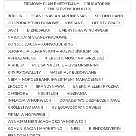
FIRMOWY PLAN EMERYTALNY — OBLIGATORISK
TJENESTEPENSJON (OTP)
BITCOIN
SCANDINAVIAN AIRLINES SAS
SECOND HAND
GOSPODARSTWO DOMOWE — HUSSTAND
OFERTY PRACY
SWOT
BIZNESPLAN
EMERYTURA W NORWEGII
NAJBOGATSI SKANDYNAWOWIE
KONSOLIDACJA — KONSOLIDERING
SEPARACJA|SEPARASJON — ROZWÓD|SKILSMISSE
ASTRAZANECA
NIERUCHOMOŚCI NA SPRZEDAŻ
AIRHELP
POLISA NA ŻYCIE — LIVSFORSIKRING
KRYPOTOWALUTY
MATERIAŁY BUDOWLANE
NBIM — NORGES BANK INVESTMENT MANAGEMENT
EKOLOGIA
SKANDYNAWIA
ENERGIA ELEKTRYCZNA
OFFSHORE
INSURTECH
HISZPANIA
INFLACJA W NORWEGII
DORADZTWO UBZPIECZENIOWE
KRÓLESTWO DANII
KSIĘGOWOŚĆ W NORWEGII
FIRMA W NORWEGII
WYNAJEM NIERUCHOMOŚCI W NORWEGII
KOMUNIKACJA I MARKETING
NBBL
EIENDOMSVERDI
EIENDOM NORGE