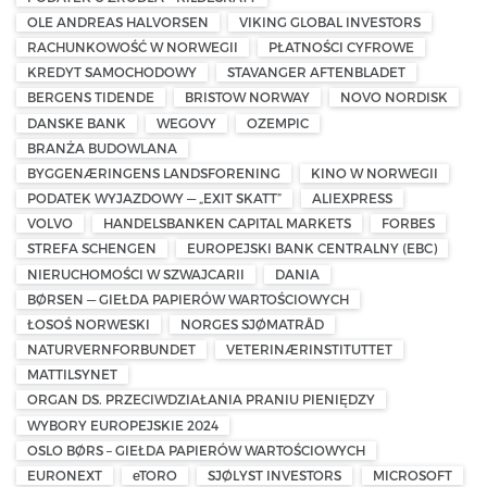
OLE ANDREAS HALVORSEN
VIKING GLOBAL INVESTORS
RACHUNKOWOŚĆ W NORWEGII
PŁATNOŚCI CYFROWE
KREDYT SAMOCHODOWY
STAVANGER AFTENBLADET
BERGENS TIDENDE
BRISTOW NORWAY
NOVO NORDISK
DANSKE BANK
WEGOVY
OZEMPIC
BRANŻA BUDOWLANA
BYGGENÆRINGENS LANDSFORENING
KINO W NORWEGII
PODATEK WYJAZDOWY — „EXIT SKATT”
ALIEXPRESS
VOLVO
HANDELSBANKEN CAPITAL MARKETS
FORBES
STREFA SCHENGEN
EUROPEJSKI BANK CENTRALNY (EBC)
NIERUCHOMOŚCI W SZWAJCARII
DANIA
BØRSEN — GIEŁDA PAPIERÓW WARTOŚCIOWYCH
ŁOSOŚ NORWESKI
NORGES SJØMATRÅD
NATURVERNFORBUNDET
VETERINÆRINSTITUTTET
MATTILSYNET
ORGAN DS. PRZECIWDZIAŁANIA PRANIU PIENIĘDZY
WYBORY EUROPEJSKIE 2024
OSLO BØRS – GIEŁDA PAPIERÓW WARTOŚCIOWYCH
EURONEXT
eTORO
SJØLYST INVESTORS
MICROSOFT