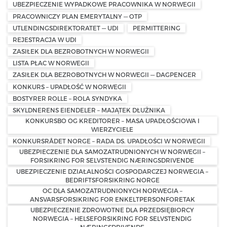
UBEZPIECZENIE WYPADKOWE PRACOWNIKA W NORWEGII
PRACOWNICZY PLAN EMERYTALNY — OTP
UTLENDINGSDIREKTORATET — UDI
PERMITTERING
REJESTRACJA W UDI
ZASIŁEK DLA BEZROBOTNYCH W NORWEGII
LISTA PŁAC W NORWEGII
ZASIŁEK DLA BEZROBOTNYCH W NORWEGII — DAGPENGER
KONKURS – UPADŁOŚĆ W NORWEGII
BOSTYRER ROLLE – ROLA SYNDYKA
SKYLDNERENS EIENDELER – MAJĄTEK DŁUŻNIKA
KONKURSBO OG KREDITORER – MASA UPADŁOŚCIOWA I
WIERZYCIELE
KONKURSRÅDET NORGE – RADA DS. UPADŁOŚCI W NORWEGII
UBEZPIECZENIE DLA SAMOZATRUDNIONYCH W NORWEGII –
FORSIKRING FOR SELVSTENDIG NÆRINGSDRIVENDE
UBEZPIECZENIE DZIAŁALNOŚCI GOSPODARCZEJ NORWEGIA –
BEDRIFTSFORSIKRING NORGE
OC DLA SAMOZATRUDNIONYCH NORWEGIA –
ANSVARSFORSIKRING FOR ENKELTPERSONFORETAK
UBEZPIECZENIE ZDROWOTNE DLA PRZEDSIĘBIORCY
NORWEGIA – HELSEFORSIKRING FOR SELVSTENDIG