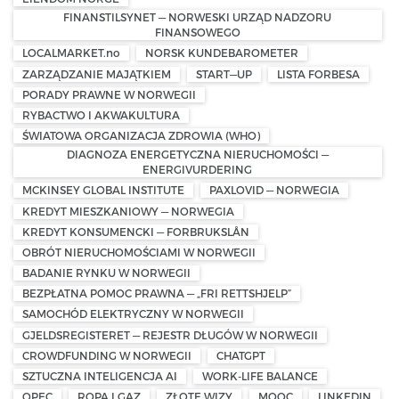
FINANSTILSYNET — NORWESKI URZĄD NADZORU
FINANSOWEGO
LOCALMARKET.no
NORSK KUNDEBAROMETER
ZARZĄDZANIE MAJĄTKIEM
START—UP
LISTA FORBESA
PORADY PRAWNE W NORWEGII
RYBACTWO I AKWAKULTURA
ŚWIATOWA ORGANIZACJA ZDROWIA (WHO)
DIAGNOZA ENERGETYCZNA NIERUCHOMOŚCI —
ENERGIVURDERING
MCKINSEY GLOBAL INSTITUTE
PAXLOVID — NORWEGIA
KREDYT MIESZKANIOWY — NORWEGIA
KREDYT KONSUMENCKI — FORBRUKSLÅN
OBRÓT NIERUCHOMOŚCIAMI W NORWEGII
BADANIE RYNKU W NORWEGII
BEZPŁATNA POMOC PRAWNA — „FRI RETTSHJELP”
SAMOCHÓD ELEKTRYCZNY W NORWEGII
GJELDSREGISTERET — REJESTR DŁUGÓW W NORWEGII
CROWDFUNDING W NORWEGII
CHATGPT
SZTUCZNA INTELIGENCJA AI
WORK-LIFE BALANCE
OPEC
ROPA I GAZ
ZŁOTE WIZY
MOOC
LINKEDIN