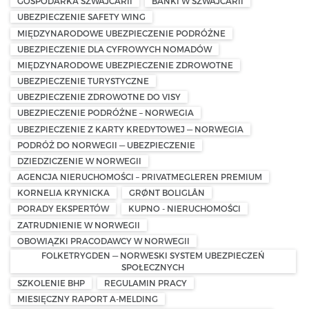
GOSPODARKA SZWAJCARII
BANKI W SZWAJCARII
UBEZPIECZENIE SAFETY WING
MIĘDZYNARODOWE UBEZPIECZENIE PODRÓŻNE
UBEZPIECZENIE DLA CYFROWYCH NOMADÓW
MIĘDZYNARODOWE UBEZPIECZENIE ZDROWOTNE
UBEZPIECZENIE TURYSTYCZNE
UBEZPIECZENIE ZDROWOTNE DO VISY
UBEZPIECZENIE PODRÓŻNE – NORWEGIA
UBEZPIECZENIE Z KARTY KREDYTOWEJ — NORWEGIA
PODRÓŻ DO NORWEGII — UBEZPIECZENIE
DZIEDZICZENIE W NORWEGII
AGENCJA NIERUCHOMOŚCI – PRIVATMEGLEREN PREMIUM
KORNELIA KRYNICKA
GRØNT BOLIGLÅN
PORADY EKSPERTÓW
KUPNO - NIERUCHOMOŚCI
ZATRUDNIENIE W NORWEGII
OBOWIĄZKI PRACODAWCY W NORWEGII
FOLKETRYGDEN — NORWESKI SYSTEM UBEZPIECZEŃ
SPOŁECZNYCH
SZKOLENIE BHP
REGULAMIN PRACY
MIESIĘCZNY RAPORT A-MELDING