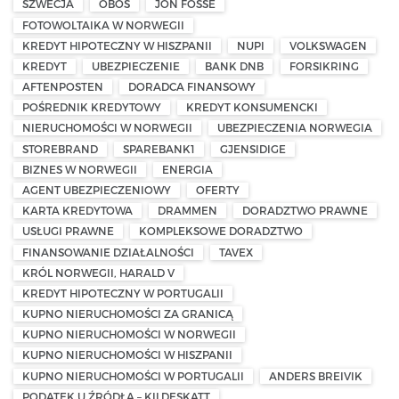
SZWECJA
OBOS
JON FOSSE
FOTOWOLTAIKA W NORWEGII
KREDYT HIPOTECZNY W HISZPANII
NUPI
VOLKSWAGEN
KREDYT
UBEZPIECZENIE
BANK DNB
FORSIKRING
AFTENPOSTEN
DORADCA FINANSOWY
POŚREDNIK KREDYTOWY
KREDYT KONSUMENCKI
NIERUCHOMOŚCI W NORWEGII
UBEZPIECZENIA NORWEGIA
STOREBRAND
SPAREBANK1
GJENSIDIGE
BIZNES W NORWEGII
ENERGIA
AGENT UBEZPIECZENIOWY
OFERTY
KARTA KREDYTOWA
DRAMMEN
DORADZTWO PRAWNE
USŁUGI PRAWNE
KOMPLEKSOWE DORADZTWO
FINANSOWANIE DZIAŁALNOŚCI
TAVEX
KRÓL NORWEGII, HARALD V
KREDYT HIPOTECZNY W PORTUGALII
KUPNO NIERUCHOMOŚCI ZA GRANICĄ
KUPNO NIERUCHOMOŚCI W NORWEGII
KUPNO NIERUCHOMOŚCI W HISZPANII
KUPNO NIERUCHOMOŚCI W PORTUGALII
ANDERS BREIVIK
PODATEK U ŹRÓDŁA – KILDESKATT