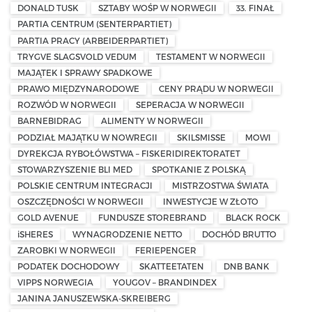
DONALD TUSK
SZTABY WOŚP W NORWEGII
33. FINAŁ
PARTIA CENTRUM (SENTERPARTIET)
PARTIA PRACY (ARBEIDERPARTIET)
TRYGVE SLAGSVOLD VEDUM
TESTAMENT W NORWEGII
MAJĄTEK I SPRAWY SPADKOWE
PRAWO MIĘDZYNARODOWE
CENY PRĄDU W NORWEGII
ROZWÓD W NORWEGII
SEPERACJA W NORWEGII
BARNEBIDRAG
ALIMENTY W NORWEGII
PODZIAŁ MAJĄTKU W NOWREGII
SKILSMISSE
MOWI
DYREKCJA RYBOŁÓWSTWA – FISKERIDIREKTORATET
STOWARZYSZENIE BLI MED
SPOTKANIE Z POLSKĄ
POLSKIE CENTRUM INTEGRACJI
MISTRZOSTWA ŚWIATA
OSZCZĘDNOŚCI W NORWEGII
INWESTYCJE W ZŁOTO
GOLD AVENUE
FUNDUSZE STOREBRAND
BLACK ROCK
iSHERES
WYNAGRODZENIE NETTO
DOCHÓD BRUTTO
ZAROBKI W NORWEGII
FERIEPENGER
PODATEK DOCHODOWY
SKATTEETATEN
DNB BANK
VIPPS NORWEGIA
YOUGOV – BRANDINDEX
JANINA JANUSZEWSKA-SKREIBERG