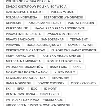
POLSKO-NORWESKA PISARKA
DIALOG KULTUROWY POLSKA-NORWEGIA
DZIEDZICTWO LITERACKIE
POLACY W OSLO
POLONIA-NORWEGIA
BEZROBOCIE W NORWEGII
DEPRESJA
POSZUKIWANIE PRACY
PORTAL LINKEDIN
KURSY ONLINE
NAV – URZĄD PRACY I DOBROBYTU
PRAWO DZIEDZICZENIA
ZWIĄZEK PARTNERSKI
PRAWO SPADKOWE
SAMBOERSKAP
TESTAMENT
PRAWNIK
DORADCA MAJĄTKOWY
SAMBOERAVTALE
DEPORTACJE MIGRANTÓW
EUROPEJSKI NAKAZ POWROTU
HUBY POWROTOWE
POLITYKA MIGRACYJNA UE
NIELEGALNA MIGRACJA
KOMISJA EUROPESJKA
WYDALANIE MIGRANTÓW
BANK HSBC
OPEC+
NORWESKA KORONA — NOK
KURSY WALUT
SZWEDZKA KORONA — SEK
EKONOMIA
BANK NORWEGII
DOWÓD OSOBISTY
OBCOKRAJOWCY
SKI
EFTA
EOG
ID-KORT
RENTA INWALIDZKA — UFØRETRYGD
WYPADEK PRZY PRACY — YRKESSKADE
UBEZPIECZENIE WYPADKOWE W NORWEGII