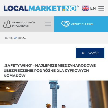
EN
OFERTY DLA OSÓB
OFERTY DLA FIRM
PRYWATNYCH
HOME
BLOG
WRÓĆ
„SAFETY WING” – NAJLEPSZE MIĘDZYNARODOWE
UBEZPIECZENIE PODRÓŻNE DLA CYFROWYCH
NOMADÓW