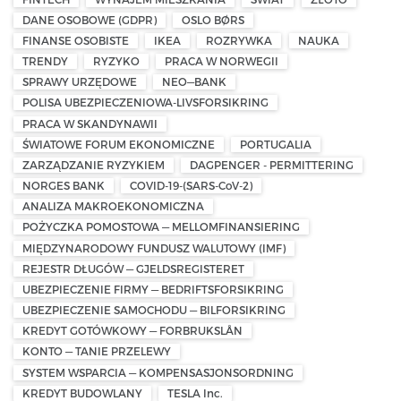
DANE OSOBOWE (GDPR)
OSLO BØRS
FINANSE OSOBISTE
IKEA
ROZRYWKA
NAUKA
TRENDY
RYZYKO
PRACA W NORWEGII
SPRAWY URZĘDOWE
NEO—BANK
POLISA UBEZPIECZENIOWA-LIVSFORSIKRING
PRACA W SKANDYNAWII
ŚWIATOWE FORUM EKONOMICZNE
PORTUGALIA
ZARZĄDZANIE RYZYKIEM
DAGPENGER - PERMITTERING
NORGES BANK
COVID-19-(SARS-CoV-2)
ANALIZA MAKROEKONOMICZNA
POŻYCZKA POMOSTOWA — MELLOMFINANSIERING
MIĘDZYNARODOWY FUNDUSZ WALUTOWY (IMF)
REJESTR DŁUGÓW — GJELDSREGISTERET
UBEZPIECZENIE FIRMY — BEDRIFTSFORSIKRING
UBEZPIECZENIE SAMOCHODU — BILFORSIKRING
KREDYT GOTÓWKOWY — FORBRUKSLÅN
KONTO — TANIE PRZELEWY
SYSTEM WSPARCIA — KOMPENSASJONSORDNING
KREDYT BUDOWLANY
TESLA Inc.