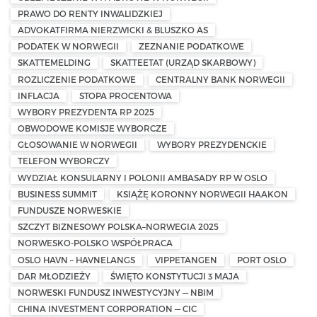
PRAWO DO RENTY INWALIDZKIEJ
ADVOKATFIRMA NIERZWICKI & BLUSZKO AS
PODATEK W NORWEGII
ZEZNANIE PODATKOWE
SKATTEMELDING
SKATTEETAT (URZĄD SKARBOWY)
ROZLICZENIE PODATKOWE
CENTRALNY BANK NORWEGII
INFLACJA
STOPA PROCENTOWA
WYBORY PREZYDENTA RP 2025
OBWODOWE KOMISJE WYBORCZE
GŁOSOWANIE W NORWEGII
WYBORY PREZYDENCKIE
TELEFON WYBORCZY
WYDZIAŁ KONSULARNY I POLONII AMBASADY RP W OSLO
BUSINESS SUMMIT
KSIĄŻĘ KORONNY NORWEGII HAAKON
FUNDUSZE NORWESKIE
SZCZYT BIZNESOWY POLSKA–NORWEGIA 2025
NORWESKO-POLSKO WSPÓŁPRACA
OSLO HAVN – HAVNELANGS
VIPPETANGEN
PORT OSLO
DAR MŁODZIEŻY
ŚWIĘTO KONSTYTUCJI 3 MAJA
NORWESKI FUNDUSZ INWESTYCYJNY — NBIM
CHINA INVESTMENT CORPORATION — CIC