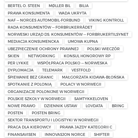
BERTEL O. STEEN
MØLLER BIL
BILIA
PRAWA KONSUMENTA
WADA UKRYTA
NAF — NORGES AUTOMOBIL-FORBUND
VIKING KONTROLL
RADA KONSUMENTÓW — FORBRUKERRÅDET
NORWESKI URZĄD DS. KONSUMENTÓW — FORBRUKERTILSYNET
MEDIACJA KONSUMENCKA
UMOWA KUPNA
UBEZPIECZENIE OCHRONY PRAWNEJ
POLSKI WIECZÓR
SKIEN
NETWORKING
KONSUL HONOROWY RP
PER LYKKE
WSPÓŁPRACA POLSKO — NORWESKA
DYPLOMACJA
TELEMARK
VESTFOLD
ŚPIEWANIE BEZ GRANIC
MAŁGORZATA KIDAWA-BŁOŃSKA
SPOTKANIE Z POLONIĄ
POLACY W NORWEGII
ORGANIZACJE POLONIJNE W NORWEGII
POLSKIE SZKOŁY W NORWEGII
SAMTYKKELOVEN
NOWE PRAWO
DZIENNIK USTAW
LOVDATA
BRING
POSTEN
POSTEN BRING
SEKTOR TRANSPORTU I LOGISTYKI W NORWEGII
PRACA DLA KIEROWCY
PRAWA JAZDY KATEGORII C
FINANSAVISEN
INNOVASJON NORGE
SHIFTER