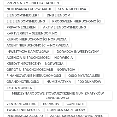
PREZES NBIM – NICOLAI TANGEN
NOTOWANIA I KURSY AKCJI
SESJA GIEŁDOWA
EIENDOMSMEGLER 1
DNB EIENDOM
EIE EIENDOMSMEGLING
KROGSVEEN NIERUCHOMOŚCI
PRIVATMEGLEREN
AKTIV EIENDOMSMEGLING
KARTVERKET — SEEIENDOM.NO
KUPNO NIERUCHOMOŚCI NORWEGIA
AGENT NIERUCHOMOŚCI — NORWEGIA
INWESTYCJA KAPITAŁOWA
DORADCA INWESTYCYJNY
AGENCJA NIERUCHOMOŚCI — NORWEGIA
KREDYT HIPOTECZNY — NORWEGIA
OBRÓT NIERUCHOMOŚCIAMI — NORWEGIA
FINANSOWANIE NIERUCHOMOŚCI
OSLO MYNTGALLERI
GRAND HOTEL OSLO
NUMIZMATYKA
100 DUKATÓW
ZŁOTA MONETA
MIĘDZYNARODOWE STOWARZYSZENIE NUMIZMATYKÓW
ZAWODOWYCH
VENTURE CAPITAL
EURACTIV
CONTEXTE
TWORZENIE SPÓŁEK
PLAN DLA START-UPÓW
REKLAMACJA ZAKUPU
ZAKUP SAMOCHODU W NORWEGII