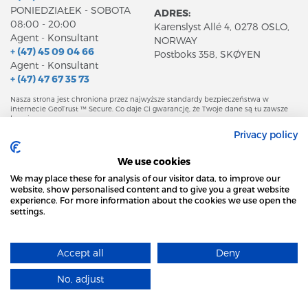
PONIEDZIAŁEK - SOBOTA
ADRES:
08:00 - 20:00
Karenslyst Allé 4, 0278 OSLO,
Agent - Konsultant
NORWAY
+ (47) 45 09 04 66
Postboks 358, SKØYEN
Agent - Konsultant
+ (47) 47 67 35 73
Nasza strona jest chroniona przez najwyższe standardy bezpieczeństwa w
internecie GeoTrust ™ Secure. Co daje Ci gwarancję, że Twoje dane są tu zawsze
bezpieczne.
Privacy policy
We use cookies
We may place these for analysis of our visitor data, to improve our
O SERWISIE
website, show personalised content and to give you a great website
experience. For more information about the cookies we use open the
KONTAKT
settings.
STRONA LOCAL MARKET WYKORZYSTUJE PLIKI
POLITYKA PRYWATNOŚCI
REGULAMIN
COOKIES
WAŻNE PLIKI
Accept all
Deny
DOWIEDZ SIĘ WIĘCEJ
© Copyright 2016-2026
No, adjust
The LOCALMARKET.no
ROZUMIEM