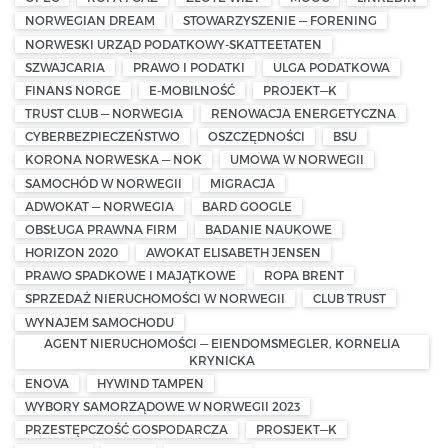
NORWEGIAN DREAM
STOWARZYSZENIE — FORENING
NORWESKI URZĄD PODATKOWY-SKATTEETATEN
SZWAJCARIA
PRAWO I PODATKI
ULGA PODATKOWA
FINANS NORGE
E-MOBILNOŚĆ
PROJEKT—K
TRUST CLUB — NORWEGIA
RENOWACJA ENERGETYCZNA
CYBERBEZPIECZEŃSTWO
OSZCZĘDNOŚCI
BSU
KORONA NORWESKA — NOK
UMOWA W NORWEGII
SAMOCHÓD W NORWEGII
MIGRACJA
ADWOKAT — NORWEGIA
BARD GOOGLE
OBSŁUGA PRAWNA FIRM
BADANIE NAUKOWE
HORIZON 2020
AWOKAT ELISABETH JENSEN
PRAWO SPADKOWE I MAJĄTKOWE
ROPA BRENT
SPRZEDAŻ NIERUCHOMOŚCI W NORWEGII
CLUB TRUST
WYNAJEM SAMOCHODU
AGENT NIERUCHOMOŚCI — EIENDOMSMEGLER, KORNELIA
KRYNICKA
ENOVA
HYWIND TAMPEN
WYBORY SAMORZĄDOWE W NORWEGII 2023
PRZESTĘPCZOŚĆ GOSPODARCZA
PROSJEKT—K