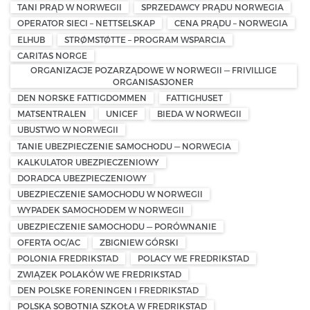
TANI PRĄD W NORWEGII
SPRZEDAWCY PRĄDU NORWEGIA
OPERATOR SIECI – NETTSELSKAP
CENA PRĄDU – NORWEGIA
ELHUB
STRØMSTØTTE – PROGRAM WSPARCIA
CARITAS NORGE
ORGANIZACJE POZARZĄDOWE W NORWEGII — FRIVILLIGE
ORGANISASJONER
DEN NORSKE FATTIGDOMMEN
FATTIGHUSET
MATSENTRALEN
UNICEF
BIEDA W NORWEGII
UBUSTWO W NORWEGII
TANIE UBEZPIECZENIE SAMOCHODU — NORWEGIA
KALKULATOR UBEZPIECZENIOWY
DORADCA UBEZPIECZENIOWY
UBEZPIECZENIE SAMOCHODU W NORWEGII
WYPADEK SAMOCHODEM W NORWEGII
UBEZPIECZENIE SAMOCHODU — PORÓWNANIE
OFERTA OC/AC
ZBIGNIEW GÓRSKI
POLONIA FREDRIKSTAD
POLACY WE FREDRIKSTAD
ZWIĄZEK POLAKÓW WE FREDRIKSTAD
DEN POLSKE FORENINGEN I FREDRIKSTAD
POLSKA SOBOTNIA SZKOŁA W FREDRIKSTAD