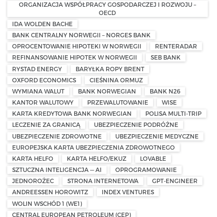
ORGANIZACJA WSPÓŁPRACY GOSPODARCZEJ I ROZWOJU –
OECD
IDA WOLDEN BACHE
BANK CENTRALNY NORWEGII – NORGES BANK
OPROCENTOWANIE HIPOTEKI W NORWEGII
RENTERADAR
REFINANSOWANIE HIPOTEK W NORWEGII
SEB BANK
RYSTAD ENERGY
BARYŁKA ROPY BRENT
OXFORD ECONOMICS
CIEŚNINA ORMUZ
WYMIANA WALUT
BANK NORWEGIAN
BANK N26
KANTOR WALUTOWY
PRZEWALUTOWANIE
WISE
KARTA KREDYTOWA BANK NORWEGIAN
POLISA MULTI-TRIP
LECZENIE ZA GRANICĄ
UBEZPIECZENIE PODRÓŻNE
UBEZPIECZENIE ZDROWOTNE
UBEZPIECZENIE MEDYCZNE
EUROPEJSKA KARTA UBEZPIECZENIA ZDROWOTNEGO
KARTA HELFO
KARTA HELFO/EKUZ
LOVABLE
SZTUCZNA INTELIGENCJA — AI
OPROGRAMOWANIE
JEDNOROŻEC
STRONA INTERNETOWA
GPT-ENGINEER
ANDREESSEN HOROWITZ
INDEX VENTURES
WOLIN WSCHÓD 1 (WE1)
CENTRAL EUROPEAN PETROLEUM (CEP)