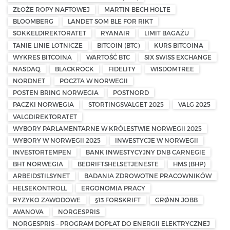
ZŁOŻE ROPY NAFTOWEJ
MARTIN BECH HOLTE
BLOOMBERG
LANDET SOM BLE FOR RIKT
SOKKELDIREKTORATET
RYANAIR
LIMIT BAGAŻU
TANIE LINIE LOTNICZE
BITCOIN (BTC)
KURS BITCOINA
WYKRES BITCOINA
WARTOŚĆ BTC
SIX SWISS EXCHANGE
NASDAQ
BLACKROCK
FIDELITY
WISDOMTREE
NORDNET
POCZTA W NORWEGII
POSTEN BRING NORWEGIA
POSTNORD
PACZKI NORWEGIA
STORTINGSVALGET 2025
VALG 2025
VALGDIREKTORATET
WYBORY PARLAMENTARNE W KRÓLESTWIE NORWEGII 2025
WYBORY W NORWEGII 2025
INWESTYCJE W NORWEGII
INVESTORTEMPEN
BANK INWESTYCYJNY DNB CARNEGIE
BHT NORWEGIA
BEDRIFTSHELSETJENESTE
HMS (BHP)
ARBEIDSTILSYNET
BADANIA ZDROWOTNE PRACOWNIKÓW
HELSEKONTROLL
ERGONOMIA PRACY
RYZYKO ZAWODOWE
§13 FORSKRIFT
GRØNN JOBB
AVANOVA
NORGESPRIS
NORGESPRIS – PROGRAM DOPŁAT DO ENERGII ELEKTRYCZNEJ