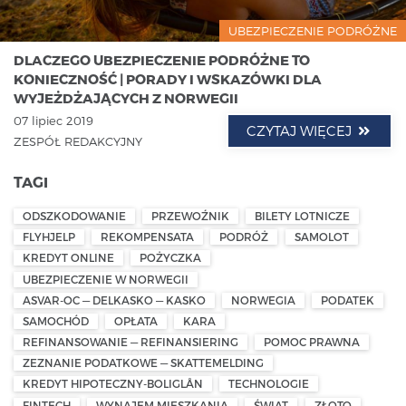
UBEZPIECZENIE PODRÓŻNE
DLACZEGO UBEZPIECZENIE PODRÓŻNE TO
KONIECZNOŚĆ | PORADY I WSKAZÓWKI DLA
WYJEŻDŻAJĄCYCH Z NORWEGII
07 lipiec 2019
CZYTAJ WIĘCEJ
ZESPÓŁ REDAKCYJNY
TAGI
ODSZKODOWANIE
PRZEWOŹNIK
BILETY LOTNICZE
FLYHJELP
REKOMPENSATA
PODRÓŻ
SAMOLOT
KREDYT ONLINE
POŻYCZKA
UBEZPIECZENIE W NORWEGII
ASVAR-OC — DELKASKO — KASKO
NORWEGIA
PODATEK
SAMOCHÓD
OPŁATA
KARA
REFINANSOWANIE — REFINANSIERING
POMOC PRAWNA
ZEZNANIE PODATKOWE — SKATTEMELDING
KREDYT HIPOTECZNY-BOLIGLÅN
TECHNOLOGIE
FINTECH
WYNAJEM MIESZKANIA
ŚWIAT
ZŁOTO