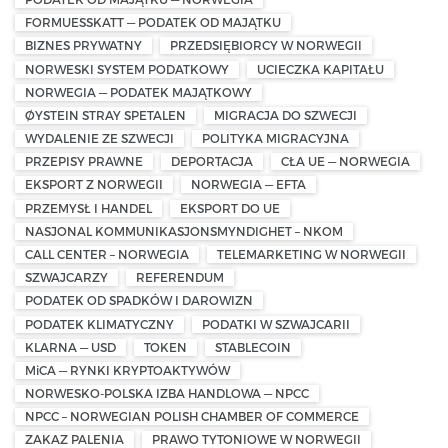
FORMUESSKATT — PODATEK OD MAJĄTKU
BIZNES PRYWATNY
PRZEDSIĘBIORCY W NORWEGII
NORWESKI SYSTEM PODATKOWY
UCIECZKA KAPITAŁU
NORWEGIA — PODATEK MAJĄTKOWY
ØYSTEIN STRAY SPETALEN
MIGRACJA DO SZWECJI
WYDALENIE ZE SZWECJI
POLITYKA MIGRACYJNA
PRZEPISY PRAWNE
DEPORTACJA
CŁA UE — NORWEGIA
EKSPORT Z NORWEGII
NORWEGIA — EFTA
PRZEMYSŁ I HANDEL
EKSPORT DO UE
NASJONAL KOMMUNIKASJONSMYNDIGHET – NKOM
CALL CENTER – NORWEGIA
TELEMARKETING W NORWEGII
SZWAJCARZY
REFERENDUM
PODATEK OD SPADKÓW I DAROWIZN
PODATEK KLIMATYCZNY
PODATKI W SZWAJCARII
KLARNA — USD
TOKEN
STABLECOIN
MiCA — RYNKI KRYPTOAKTYWÓW
NORWESKO-POLSKA IZBA HANDLOWA — NPCC
NPCC – NORWEGIAN POLISH CHAMBER OF COMMERCE
ZAKAZ PALENIA
PRAWO TYTONIOWE W NORWEGII