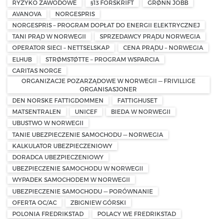
RYZYKO ZAWODOWE
§13 FORSKRIFT
GRØNN JOBB
AVANOVA
NORGESPRIS
NORGESPRIS – PROGRAM DOPŁAT DO ENERGII ELEKTRYCZNEJ
TANI PRĄD W NORWEGII
SPRZEDAWCY PRĄDU NORWEGIA
OPERATOR SIECI – NETTSELSKAP
CENA PRĄDU – NORWEGIA
ELHUB
STRØMSTØTTE – PROGRAM WSPARCIA
CARITAS NORGE
ORGANIZACJE POZARZĄDOWE W NORWEGII — FRIVILLIGE
ORGANISASJONER
DEN NORSKE FATTIGDOMMEN
FATTIGHUSET
MATSENTRALEN
UNICEF
BIEDA W NORWEGII
UBUSTWO W NORWEGII
TANIE UBEZPIECZENIE SAMOCHODU — NORWEGIA
KALKULATOR UBEZPIECZENIOWY
DORADCA UBEZPIECZENIOWY
UBEZPIECZENIE SAMOCHODU W NORWEGII
WYPADEK SAMOCHODEM W NORWEGII
UBEZPIECZENIE SAMOCHODU — PORÓWNANIE
OFERTA OC/AC
ZBIGNIEW GÓRSKI
POLONIA FREDRIKSTAD
POLACY WE FREDRIKSTAD