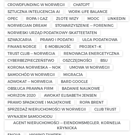
CROWDFUNDING W NORWEGII
CHATGPT
SZTUCZNA INTELIGENCJA AI
WORK-LIFE BALANCE
OPEC
ROPA I GAZ
ZŁOTE WIZY
MOOC
LINKEDIN
NORWEGIAN DREAM
STOWARZYSZENIE — FORENING
NORWESKI URZĄD PODATKOWY-SKATTEETATEN
SZWAJCARIA
PRAWO I PODATKI
ULGA PODATKOWA
FINANS NORGE
E-MOBILNOŚĆ
PROJEKT—K
TRUST CLUB — NORWEGIA
RENOWACJA ENERGETYCZNA
CYBERBEZPIECZEŃSTWO
OSZCZĘDNOŚCI
BSU
KORONA NORWESKA — NOK
UMOWA W NORWEGII
SAMOCHÓD W NORWEGII
MIGRACJA
ADWOKAT — NORWEGIA
BARD GOOGLE
OBSŁUGA PRAWNA FIRM
BADANIE NAUKOWE
HORIZON 2020
AWOKAT ELISABETH JENSEN
PRAWO SPADKOWE I MAJĄTKOWE
ROPA BRENT
SPRZEDAŻ NIERUCHOMOŚCI W NORWEGII
CLUB TRUST
WYNAJEM SAMOCHODU
AGENT NIERUCHOMOŚCI — EIENDOMSMEGLER, KORNELIA
KRYNICKA
ENOVA
HYWIND TAMPEN