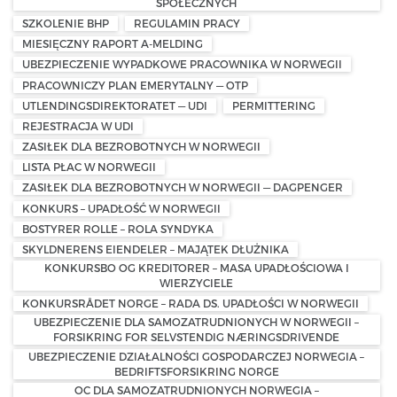
SPOŁECZNYCH
SZKOLENIE BHP
REGULAMIN PRACY
MIESIĘCZNY RAPORT A-MELDING
UBEZPIECZENIE WYPADKOWE PRACOWNIKA W NORWEGII
PRACOWNICZY PLAN EMERYTALNY — OTP
UTLENDINGSDIREKTORATET — UDI
PERMITTERING
REJESTRACJA W UDI
ZASIŁEK DLA BEZROBOTNYCH W NORWEGII
LISTA PŁAC W NORWEGII
ZASIŁEK DLA BEZROBOTNYCH W NORWEGII — DAGPENGER
KONKURS – UPADŁOŚĆ W NORWEGII
BOSTYRER ROLLE – ROLA SYNDYKA
SKYLDNERENS EIENDELER – MAJĄTEK DŁUŻNIKA
KONKURSBO OG KREDITORER – MASA UPADŁOŚCIOWA I
WIERZYCIELE
KONKURSRÅDET NORGE – RADA DS. UPADŁOŚCI W NORWEGII
UBEZPIECZENIE DLA SAMOZATRUDNIONYCH W NORWEGII –
FORSIKRING FOR SELVSTENDIG NÆRINGSDRIVENDE
UBEZPIECZENIE DZIAŁALNOŚCI GOSPODARCZEJ NORWEGIA –
BEDRIFTSFORSIKRING NORGE
OC DLA SAMOZATRUDNIONYCH NORWEGIA –