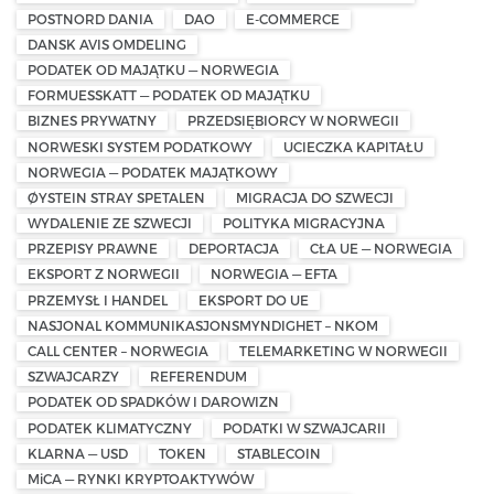
POSTNORD DANIA
DAO
E-COMMERCE
DANSK AVIS OMDELING
PODATEK OD MAJĄTKU — NORWEGIA
FORMUESSKATT — PODATEK OD MAJĄTKU
BIZNES PRYWATNY
PRZEDSIĘBIORCY W NORWEGII
NORWESKI SYSTEM PODATKOWY
UCIECZKA KAPITAŁU
NORWEGIA — PODATEK MAJĄTKOWY
ØYSTEIN STRAY SPETALEN
MIGRACJA DO SZWECJI
WYDALENIE ZE SZWECJI
POLITYKA MIGRACYJNA
PRZEPISY PRAWNE
DEPORTACJA
CŁA UE — NORWEGIA
EKSPORT Z NORWEGII
NORWEGIA — EFTA
PRZEMYSŁ I HANDEL
EKSPORT DO UE
NASJONAL KOMMUNIKASJONSMYNDIGHET – NKOM
CALL CENTER – NORWEGIA
TELEMARKETING W NORWEGII
SZWAJCARZY
REFERENDUM
PODATEK OD SPADKÓW I DAROWIZN
PODATEK KLIMATYCZNY
PODATKI W SZWAJCARII
KLARNA — USD
TOKEN
STABLECOIN
MiCA — RYNKI KRYPTOAKTYWÓW