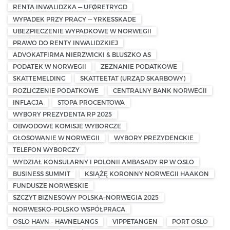
RENTA INWALIDZKA — UFØRETRYGD
WYPADEK PRZY PRACY — YRKESSKADE
UBEZPIECZENIE WYPADKOWE W NORWEGII
PRAWO DO RENTY INWALIDZKIEJ
ADVOKATFIRMA NIERZWICKI & BLUSZKO AS
PODATEK W NORWEGII
ZEZNANIE PODATKOWE
SKATTEMELDING
SKATTEETAT (URZĄD SKARBOWY)
ROZLICZENIE PODATKOWE
CENTRALNY BANK NORWEGII
INFLACJA
STOPA PROCENTOWA
WYBORY PREZYDENTA RP 2025
OBWODOWE KOMISJE WYBORCZE
GŁOSOWANIE W NORWEGII
WYBORY PREZYDENCKIE
TELEFON WYBORCZY
WYDZIAŁ KONSULARNY I POLONII AMBASADY RP W OSLO
BUSINESS SUMMIT
KSIĄŻĘ KORONNY NORWEGII HAAKON
FUNDUSZE NORWESKIE
SZCZYT BIZNESOWY POLSKA–NORWEGIA 2025
NORWESKO-POLSKO WSPÓŁPRACA
OSLO HAVN – HAVNELANGS
VIPPETANGEN
PORT OSLO