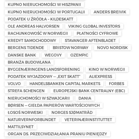
KUPNO NIERUCHOMOŚCI W HISZPANII
KUPNO NIERUCHOMOŚCI W PORTUGALII
ANDERS BREIVIK
PODATEK U ŹRÓDŁA – KILDESKATT
OLE ANDREAS HALVORSEN
VIKING GLOBAL INVESTORS
RACHUNKOWOŚĆ W NORWEGII
PŁATNOŚCI CYFROWE
KREDYT SAMOCHODOWY
STAVANGER AFTENBLADET
BERGENS TIDENDE
BRISTOW NORWAY
NOVO NORDISK
DANSKE BANK
WEGOVY
OZEMPIC
BRANŻA BUDOWLANA
BYGGENÆRINGENS LANDSFORENING
KINO W NORWEGII
PODATEK WYJAZDOWY — „EXIT SKATT”
ALIEXPRESS
VOLVO
HANDELSBANKEN CAPITAL MARKETS
FORBES
STREFA SCHENGEN
EUROPEJSKI BANK CENTRALNY (EBC)
NIERUCHOMOŚCI W SZWAJCARII
DANIA
BØRSEN — GIEŁDA PAPIERÓW WARTOŚCIOWYCH
ŁOSOŚ NORWESKI
NORGES SJØMATRÅD
NATURVERNFORBUNDET
VETERINÆRINSTITUTTET
MATTILSYNET
ORGAN DS. PRZECIWDZIAŁANIA PRANIU PIENIĘDZY