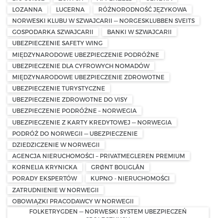
LOZANNA
LUCERNA
RÓŻNORODNOŚĆ JĘZYKOWA
NORWESKI KLUBU W SZWAJCARII — NORGESKLUBBEN SVEITS
GOSPODARKA SZWAJCARII
BANKI W SZWAJCARII
UBEZPIECZENIE SAFETY WING
MIĘDZYNARODOWE UBEZPIECZENIE PODRÓŻNE
UBEZPIECZENIE DLA CYFROWYCH NOMADÓW
MIĘDZYNARODOWE UBEZPIECZENIE ZDROWOTNE
UBEZPIECZENIE TURYSTYCZNE
UBEZPIECZENIE ZDROWOTNE DO VISY
UBEZPIECZENIE PODRÓŻNE – NORWEGIA
UBEZPIECZENIE Z KARTY KREDYTOWEJ — NORWEGIA
PODRÓŻ DO NORWEGII — UBEZPIECZENIE
DZIEDZICZENIE W NORWEGII
AGENCJA NIERUCHOMOŚCI – PRIVATMEGLEREN PREMIUM
KORNELIA KRYNICKA
GRØNT BOLIGLÅN
PORADY EKSPERTÓW
KUPNO - NIERUCHOMOŚCI
ZATRUDNIENIE W NORWEGII
OBOWIĄZKI PRACODAWCY W NORWEGII
FOLKETRYGDEN — NORWESKI SYSTEM UBEZPIECZEŃ