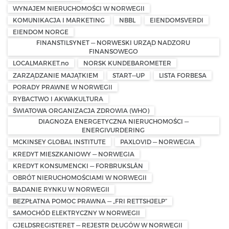
WYNAJEM NIERUCHOMOŚCI W NORWEGII
KOMUNIKACJA I MARKETING
NBBL
EIENDOMSVERDI
EIENDOM NORGE
FINANSTILSYNET — NORWESKI URZĄD NADZORU
FINANSOWEGO
LOCALMARKET.no
NORSK KUNDEBAROMETER
ZARZĄDZANIE MAJĄTKIEM
START—UP
LISTA FORBESA
PORADY PRAWNE W NORWEGII
RYBACTWO I AKWAKULTURA
ŚWIATOWA ORGANIZACJA ZDROWIA (WHO)
DIAGNOZA ENERGETYCZNA NIERUCHOMOŚCI —
ENERGIVURDERING
MCKINSEY GLOBAL INSTITUTE
PAXLOVID — NORWEGIA
KREDYT MIESZKANIOWY — NORWEGIA
KREDYT KONSUMENCKI — FORBRUKSLÅN
OBRÓT NIERUCHOMOŚCIAMI W NORWEGII
BADANIE RYNKU W NORWEGII
BEZPŁATNA POMOC PRAWNA — „FRI RETTSHJELP”
SAMOCHÓD ELEKTRYCZNY W NORWEGII
GJELDSREGISTERET — REJESTR DŁUGÓW W NORWEGII