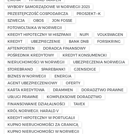
WYBORY SAMORZĄDOWE W NORWEGII 2023
PRZESTĘPCZOŚĆ GOSPODARCZA
PROSJEKT—K
SZWECJA
OBOS
JON FOSSE
FOTOWOLTAIKA W NORWEGII
KREDYT HIPOTECZNY W HISZPANII
NUPI
VOLKSWAGEN
KREDYT
UBEZPIECZENIE
BANK DNB
FORSIKRING
AFTENPOSTEN
DORADCA FINANSOWY
POŚREDNIK KREDYTOWY
KREDYT KONSUMENCKI
NIERUCHOMOŚCI W NORWEGII
UBEZPIECZENIA NORWEGIA
STOREBRAND
SPAREBANK1
GJENSIDIGE
BIZNES W NORWEGII
ENERGIA
AGENT UBEZPIECZENIOWY
OFERTY
KARTA KREDYTOWA
DRAMMEN
DORADZTWO PRAWNE
USŁUGI PRAWNE
KOMPLEKSOWE DORADZTWO
FINANSOWANIE DZIAŁALNOŚCI
TAVEX
KRÓL NORWEGII, HARALD V
KREDYT HIPOTECZNY W PORTUGALII
KUPNO NIERUCHOMOŚCI ZA GRANICĄ
KUPNO NIERUCHOMOŚCI W NORWEGII