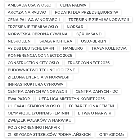
AMBSADA USA W OSLO
CENA PALIWA
AKCYZA NA PALIWO
PODATKI DLA PRZEDSIĘBIORSTW
CENA PALIWA W NORWEGII
TRZĘSIENIE ZIEMI W NORWEGII
TRZĘSIENIE ZIEMI W OSLO
NORSAR
NORWESKA OBRONA CYWILNA
SØRUMSAND
NESKOLLEN
SKALA RICHTERA
OSLO-BERLIN
VY DSB DEUTSCHE BAHN
HAMBURG
TRASA KOLEJOWA
KONFERENCJA CONNECTDC 2026
CONSTRUCTION CITY OSLO
TRUST CONNECT 2026
BUDOWNICTWO TECHNOLOGICZNE
ZIELONA ENERGIA W NORWEGII
INFRASTRUKTURA CYFROWA
CENTRA DANYCH W NORWEGII
CENTRA DANYCH – DC
EWA PAJOR
UEFA LIGA MISTRZYŃ KOBIET 2026
ULLEVAAL STADION W OSLO
FC BARCELONA FEMENÍ
OLYMPIQUE LYONNAIS FÉMININ
BITWA O NARWIK
ZWIĄZEK POLAKÓW W NARWIKU
POLSK FORENING I NARVIK
21. BRYGADA STRZELCÓW PODHALAŃSKICH
ORP «GROM»