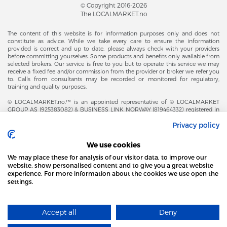
© Copyright 2016-2026
The LOCALMARKET.no
The content of this website is for information purposes only and does not
constitute as advice. While we take every care to ensure the information
provided is correct and up to date, please always check with your providers
before committing yourselves. Some products and benefits only available from
selected brokers. Our service is free to you but to operate this service we may
receive a fixed fee and/or commission from the provider or broker we refer you
to. Calls from consultants may be recorded or monitored for regulatory,
training and quality purposes.
© LOCALMARKET.no.™ is an appointed representative of © LOCALMARKET
GROUP AS (925383082) & BUSINESS LINK NORWAY (819464332) registered in
The Office of Business Enterprises in The Kingdom of Norway |
Privacy policy
Brønnøysundregistrene. Financial & Insurance Services and Markets Authority,
and subject to limited regulation by the Financial Conduct Authority. Head
Office Adresse: Karenslyst Alle 4, 0278 Oslo – Skøyen. Post Adresse: Postboks
We use cookies
358, 0213 Oslo, Norway. Email Contact: post@localmarket.no. Office Contact: +
47 23 89 88 63 © Copyright 2016-2026 The LOCALMARKET GROUP ™.
We may place these for analysis of our visitor data, to improve our
website, show personalised content and to give you a great website
experience. For more information about the cookies we use open the
settings.
DODATKOWO OD ZESPOŁU LOCALMARKET |
USŁUGI DLA BIZNESU
STRONA LOCAL MARKET WYKORZYSTUJE PLIKI
COOKIES
Accept all
Deny
DOWIEDZ SIĘ WIĘCEJ