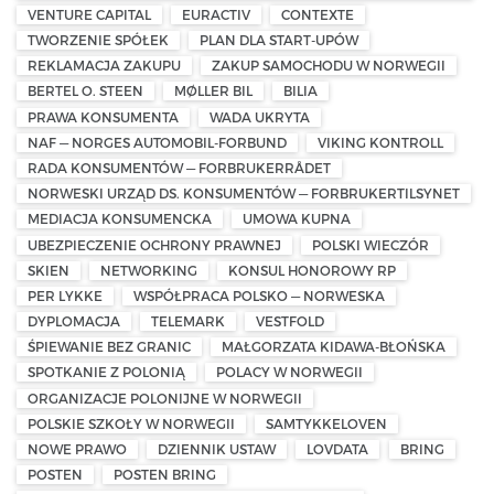
VENTURE CAPITAL
EURACTIV
CONTEXTE
TWORZENIE SPÓŁEK
PLAN DLA START-UPÓW
REKLAMACJA ZAKUPU
ZAKUP SAMOCHODU W NORWEGII
BERTEL O. STEEN
MØLLER BIL
BILIA
PRAWA KONSUMENTA
WADA UKRYTA
NAF — NORGES AUTOMOBIL-FORBUND
VIKING KONTROLL
RADA KONSUMENTÓW — FORBRUKERRÅDET
NORWESKI URZĄD DS. KONSUMENTÓW — FORBRUKERTILSYNET
MEDIACJA KONSUMENCKA
UMOWA KUPNA
UBEZPIECZENIE OCHRONY PRAWNEJ
POLSKI WIECZÓR
SKIEN
NETWORKING
KONSUL HONOROWY RP
PER LYKKE
WSPÓŁPRACA POLSKO — NORWESKA
DYPLOMACJA
TELEMARK
VESTFOLD
ŚPIEWANIE BEZ GRANIC
MAŁGORZATA KIDAWA-BŁOŃSKA
SPOTKANIE Z POLONIĄ
POLACY W NORWEGII
ORGANIZACJE POLONIJNE W NORWEGII
POLSKIE SZKOŁY W NORWEGII
SAMTYKKELOVEN
NOWE PRAWO
DZIENNIK USTAW
LOVDATA
BRING
POSTEN
POSTEN BRING