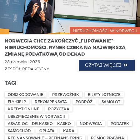
NIERUCHOMOŚCI W NORWEGII
NORWEGIA CHCE ZAKOŃCZYĆ „FLIPOWANIE”
NIERUCHOMOŚCI. RYNEK CZEKA NA NAJWIĘKSZĄ
ZMIANĘ PODATKOWĄ OD DEKAD
28 czerwiec 2026
CZYTAJ WIĘCEJ
ZESPÓŁ REDAKCYJNY
TAGI
ODSZKODOWANIE
PRZEWOŹNIK
BILETY LOTNICZE
FLYHJELP
REKOMPENSATA
PODRÓŻ
SAMOLOT
KREDYT ONLINE
POŻYCZKA
UBEZPIECZENIE W NORWEGII
ASVAR-OC — DELKASKO — KASKO
NORWEGIA
PODATEK
SAMOCHÓD
OPŁATA
KARA
REFINANSOWANIE — REFINANSIERING
POMOC PRAWNA