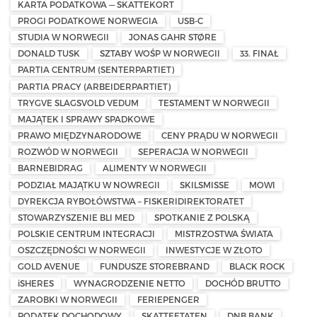
KARTA PODATKOWA — SKATTEKORT
PROGI PODATKOWE NORWEGIA
USB-C
STUDIA W NORWEGII
JONAS GAHR STØRE
DONALD TUSK
SZTABY WOŚP W NORWEGII
33. FINAŁ
PARTIA CENTRUM (SENTERPARTIET)
PARTIA PRACY (ARBEIDERPARTIET)
TRYGVE SLAGSVOLD VEDUM
TESTAMENT W NORWEGII
MAJĄTEK I SPRAWY SPADKOWE
PRAWO MIĘDZYNARODOWE
CENY PRĄDU W NORWEGII
ROZWÓD W NORWEGII
SEPERACJA W NORWEGII
BARNEBIDRAG
ALIMENTY W NORWEGII
PODZIAŁ MAJĄTKU W NOWREGII
SKILSMISSE
MOWI
DYREKCJA RYBOŁÓWSTWA – FISKERIDIREKTORATET
STOWARZYSZENIE BLI MED
SPOTKANIE Z POLSKĄ
POLSKIE CENTRUM INTEGRACJI
MISTRZOSTWA ŚWIATA
OSZCZĘDNOŚCI W NORWEGII
INWESTYCJE W ZŁOTO
GOLD AVENUE
FUNDUSZE STOREBRAND
BLACK ROCK
iSHERES
WYNAGRODZENIE NETTO
DOCHÓD BRUTTO
ZAROBKI W NORWEGII
FERIEPENGER
PODATEK DOCHODOWY
SKATTEETATEN
DNB BANK