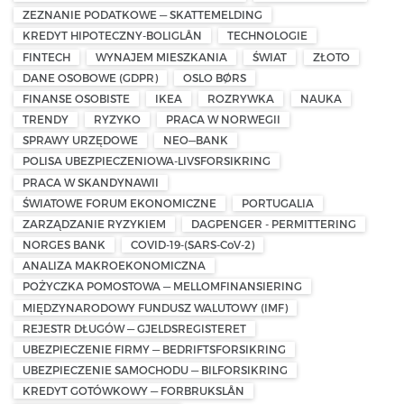
ZEZNANIE PODATKOWE — SKATTEMELDING
KREDYT HIPOTECZNY-BOLIGLÅN
TECHNOLOGIE
FINTECH
WYNAJEM MIESZKANIA
ŚWIAT
ZŁOTO
DANE OSOBOWE (GDPR)
OSLO BØRS
FINANSE OSOBISTE
IKEA
ROZRYWKA
NAUKA
TRENDY
RYZYKO
PRACA W NORWEGII
SPRAWY URZĘDOWE
NEO—BANK
POLISA UBEZPIECZENIOWA-LIVSFORSIKRING
PRACA W SKANDYNAWII
ŚWIATOWE FORUM EKONOMICZNE
PORTUGALIA
ZARZĄDZANIE RYZYKIEM
DAGPENGER - PERMITTERING
NORGES BANK
COVID-19-(SARS-CoV-2)
ANALIZA MAKROEKONOMICZNA
POŻYCZKA POMOSTOWA — MELLOMFINANSIERING
MIĘDZYNARODOWY FUNDUSZ WALUTOWY (IMF)
REJESTR DŁUGÓW — GJELDSREGISTERET
UBEZPIECZENIE FIRMY — BEDRIFTSFORSIKRING
UBEZPIECZENIE SAMOCHODU — BILFORSIKRING
KREDYT GOTÓWKOWY — FORBRUKSLÅN