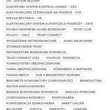
VIS — SYSTEM WIZOWY
EUROPEJSKI SYSTEM KONTROLI GRANIC — EES
ELEKTRONICZNE ZEZWOLENIE NA PODRÓŻ — ETA
WIELKA BRYTANIA — UK
ELEKTRONICZNY SYSTEM AUTORYZACJI PODRÓŻY — ESTA
POLSKO-NORWESKI KLUBU BIZNESOWY
TRUST CLUB
POLACY — OSLO
TRUST CONNECT
WYDARZENIE NETWORKINGOWE
KAMIL MAJKOWSKI
STOWARZYSZNIE TRUST
PARTNERSTWA BIZNESOWE NORWEGIA
TRUST CONNECT 2025
YOUPLUS – NORWEGIA
TOWARZYSTWO UBEZPIECZENIOWE
FIRMA UBEZPIECZENIOWA
SÖDERBERG & PARTNERS
FINANS WATCH
DUN & BRADSTREET NORWAY
BAROMETR KONIUNKTURY GOSPODARCZEJ
BANKRUCTWA
SEKTOR NIERUCHOMOŚCI
BRANŻA BUDOWLANA NORWEGIA
ANALIZA RYNKOWA
GOSPODARKA NORWEGII
RÖSTIGRABEN
KONFEDERACJA SZWAJCARSKA
SANKT GALLEN
BIO SUISSE
ZURYCH
APPENZELL
GENEWA