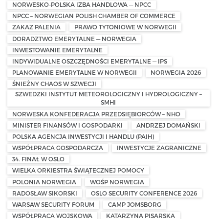
NORWESKO-POLSKA IZBA HANDLOWA — NPCC
NPCC – NORWEGIAN POLISH CHAMBER OF COMMERCE
ZAKAZ PALENIA
PRAWO TYTONIOWE W NORWEGII
DORADZTWO EMERYTALNE — NORWEGIA
INWESTOWANIE EMERYTALNE
INDYWIDUALNE OSZCZĘDNOŚCI EMERYTALNE — IPS
PLANOWANIE EMERYTALNE W NORWEGII
NORWEGIA 2026
ŚNIEŻNY CHAOS W SZWECJI
SZWEDZKI INSTYTUT METEOROLOGICZNY I HYDROLOGICZNY –
SMHI
NORWESKA KONFEDERACJA PRZEDSIĘBIORCÓW – NHO
MINISTER FINANSÓW I GOSPODARKI
ANDRZEJ DOMAŃSKI
POLSKA AGENCJA INWESTYCJI I HANDLU (PAIH)
WSPÓŁPRACA GOSPODARCZA
INWESTYCJE ZAGRANICZNE
34. FINAŁ W OSLO
WIELKA ORKIESTRA ŚWIĄTECZNEJ POMOCY
POLONIA NORWEGIA
WOŚP NORWEGIA
RADOSŁAW SIKORSKI
OSLO SECURITY CONFERENCE 2026
WARSAW SECURITY FORUM
CAMP JOMSBORG
WSPÓŁPRACA WOJSKOWA
KATARZYNA PISARSKA