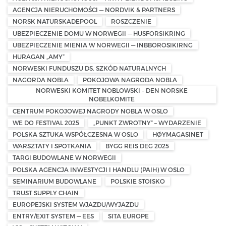
AGENCJA NIERUCHOMOŚCI — NORDVIK & PARTNERS
NORSK NATURSKADEPOOL
ROSZCZENIE
UBEZPIECZENIE DOMU W NORWEGII — HUSFORSIKRING
UBEZPIECZENIE MIENIA W NORWEGII — INBBOROSIKIRNG
HURAGAN „AMY”
NORWESKI FUNDUSZU DS. SZKÓD NATURALNYCH
NAGORDA NOBLA
POKOJOWA NAGRODA NOBLA
NORWESKI KOMITET NOBLOWSKI – DEN NORSKE
NOBELKOMITE
CENTRUM POKOJOWEJ NAGRODY NOBLA W OSLO
WE DO FESTIVAL 2025
„PUNKT ZWROTNY” – WYDARZENIE
POLSKA SZTUKA WSPÓŁCZESNA W OSLO
HØYMAGASINET
WARSZTATY I SPOTKANIA
BYGG REIS DEG 2025
TARGI BUDOWLANE W NORWEGII
POLSKA AGENCJA INWESTYCJI I HANDLU (PAIH) W OSLO
SEMINARIUM BUDOWLANE
POLSKIE STOISKO
TRUST SUPPLY CHAIN
EUROPEJSKI SYSTEM WJAZDU/WYJAZDU
ENTRY/EXIT SYSTEM — EES
SITA EUROPE