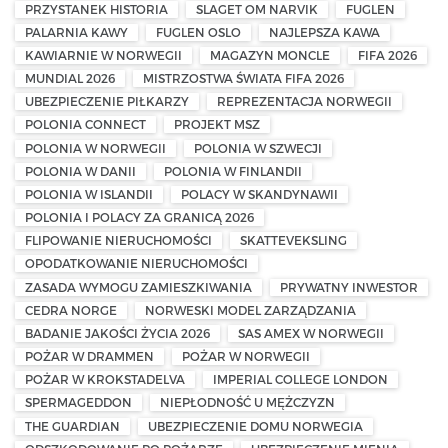
PRZYSTANEK HISTORIA
SLAGET OM NARVIK
FUGLEN
PALARNIA KAWY
FUGLEN OSLO
NAJLEPSZA KAWA
KAWIARNIE W NORWEGII
MAGAZYN MONCLE
FIFA 2026
MUNDIAL 2026
MISTRZOSTWA ŚWIATA FIFA 2026
UBEZPIECZENIE PIŁKARZY
REPREZENTACJA NORWEGII
POLONIA CONNECT
PROJEKT MSZ
POLONIA W NORWEGII
POLONIA W SZWECJI
POLONIA W DANII
POLONIA W FINLANDII
POLONIA W ISLANDII
POLACY W SKANDYNAWII
POLONIA I POLACY ZA GRANICĄ 2026
FLIPOWANIE NIERUCHOMOŚCI
SKATTEVEKSLING
OPODATKOWANIE NIERUCHOMOŚCI
ZASADA WYMOGU ZAMIESZKIWANIA
PRYWATNY INWESTOR
CEDRA NORGE
NORWESKI MODEL ZARZĄDZANIA
BADANIE JAKOŚCI ŻYCIA 2026
SAS AMEX W NORWEGII
POŻAR W DRAMMEN
POŻAR W NORWEGII
POŻAR W KROKSTADELVA
IMPERIAL COLLEGE LONDON
SPERMAGEDDON
NIEPŁODNOŚĆ U MĘŻCZYZN
THE GUARDIAN
UBEZPIECZENIE DOMU NORWEGIA