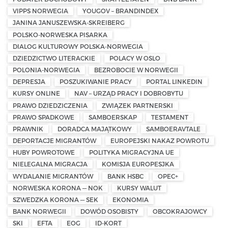
VIPPS NORWEGIA
YOUGOV – BRANDINDEX
JANINA JANUSZEWSKA-SKREIBERG
POLSKO-NORWESKA PISARKA
DIALOG KULTUROWY POLSKA-NORWEGIA
DZIEDZICTWO LITERACKIE
POLACY W OSLO
POLONIA-NORWEGIA
BEZROBOCIE W NORWEGII
DEPRESJA
POSZUKIWANIE PRACY
PORTAL LINKEDIN
KURSY ONLINE
NAV – URZĄD PRACY I DOBROBYTU
PRAWO DZIEDZICZENIA
ZWIĄZEK PARTNERSKI
PRAWO SPADKOWE
SAMBOERSKAP
TESTAMENT
PRAWNIK
DORADCA MAJĄTKOWY
SAMBOERAVTALE
DEPORTACJE MIGRANTÓW
EUROPEJSKI NAKAZ POWROTU
HUBY POWROTOWE
POLITYKA MIGRACYJNA UE
NIELEGALNA MIGRACJA
KOMISJA EUROPESJKA
WYDALANIE MIGRANTÓW
BANK HSBC
OPEC+
NORWESKA KORONA — NOK
KURSY WALUT
SZWEDZKA KORONA — SEK
EKONOMIA
BANK NORWEGII
DOWÓD OSOBISTY
OBCOKRAJOWCY
SKI
EFTA
EOG
ID-KORT