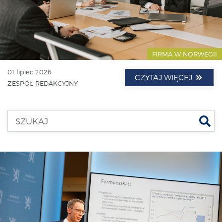
FIRMA W NORWEGII
01 lipiec 2026
CZYTAJ WIĘCEJ
ZESPÓŁ REDAKCYJNY
Szu