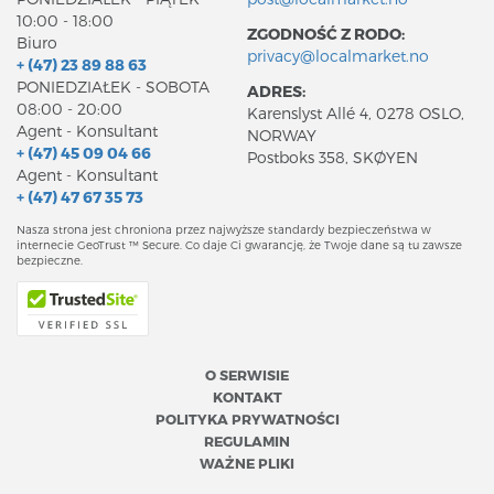
10:00 - 18:00
ZGODNOŚĆ Z RODO:
Biuro
privacy@localmarket.no
+ (47) 23 89 88 63
PONIEDZIAŁEK - SOBOTA
ADRES:
08:00 - 20:00
Karenslyst Allé 4, 0278 OSLO,
Agent - Konsultant
NORWAY
+ (47) 45 09 04 66
Postboks 358, SKØYEN
Agent - Konsultant
+ (47) 47 67 35 73
Nasza strona jest chroniona przez najwyższe standardy bezpieczeństwa w
internecie GeoTrust ™ Secure. Co daje Ci gwarancję, że Twoje dane są tu zawsze
bezpieczne.
O SERWISIE
KONTAKT
POLITYKA PRYWATNOŚCI
REGULAMIN
WAŻNE PLIKI