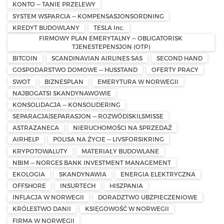
KONTO — TANIE PRZELEWY
SYSTEM WSPARCIA — KOMPENSASJONSORDNING
KREDYT BUDOWLANY
TESLA Inc.
FIRMOWY PLAN EMERYTALNY — OBLIGATORISK
TJENESTEPENSJON (OTP)
BITCOIN
SCANDINAVIAN AIRLINES SAS
SECOND HAND
GOSPODARSTWO DOMOWE — HUSSTAND
OFERTY PRACY
SWOT
BIZNESPLAN
EMERYTURA W NORWEGII
NAJBOGATSI SKANDYNAWOWIE
KONSOLIDACJA — KONSOLIDERING
SEPARACJA|SEPARASJON — ROZWÓD|SKILSMISSE
ASTRAZANECA
NIERUCHOMOŚCI NA SPRZEDAŻ
AIRHELP
POLISA NA ŻYCIE — LIVSFORSIKRING
KRYPOTOWALUTY
MATERIAŁY BUDOWLANE
NBIM — NORGES BANK INVESTMENT MANAGEMENT
EKOLOGIA
SKANDYNAWIA
ENERGIA ELEKTRYCZNA
OFFSHORE
INSURTECH
HISZPANIA
INFLACJA W NORWEGII
DORADZTWO UBZPIECZENIOWE
KRÓLESTWO DANII
KSIĘGOWOŚĆ W NORWEGII
FIRMA W NORWEGII