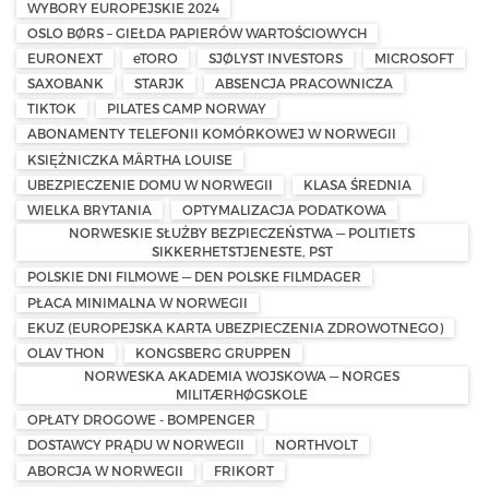
WYBORY EUROPEJSKIE 2024
OSLO BØRS – GIEŁDA PAPIERÓW WARTOŚCIOWYCH
EURONEXT
eTORO
SJØLYST INVESTORS
MICROSOFT
SAXOBANK
STARJK
ABSENCJA PRACOWNICZA
TIKTOK
PILATES CAMP NORWAY
ABONAMENTY TELEFONII KOMÓRKOWEJ W NORWEGII
KSIĘŻNICZKA MÄRTHA LOUISE
UBEZPIECZENIE DOMU W NORWEGII
KLASA ŚREDNIA
WIELKA BRYTANIA
OPTYMALIZACJA PODATKOWA
NORWESKIE SŁUŻBY BEZPIECZEŃSTWA — POLITIETS
SIKKERHETSTJENESTE, PST
POLSKIE DNI FILMOWE — DEN POLSKE FILMDAGER
PŁACA MINIMALNA W NORWEGII
EKUZ (EUROPEJSKA KARTA UBEZPIECZENIA ZDROWOTNEGO)
OLAV THON
KONGSBERG GRUPPEN
NORWESKA AKADEMIA WOJSKOWA — NORGES
MILITÆRHØGSKOLE
OPŁATY DROGOWE - BOMPENGER
DOSTAWCY PRĄDU W NORWEGII
NORTHVOLT
ABORCJA W NORWEGII
FRIKORT