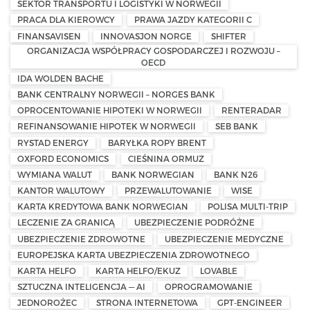
SEKTOR TRANSPORTU I LOGISTYKI W NORWEGII
PRACA DLA KIEROWCY
PRAWA JAZDY KATEGORII C
FINANSAVISEN
INNOVASJON NORGE
SHIFTER
ORGANIZACJA WSPÓŁPRACY GOSPODARCZEJ I ROZWOJU –
OECD
IDA WOLDEN BACHE
BANK CENTRALNY NORWEGII – NORGES BANK
OPROCENTOWANIE HIPOTEKI W NORWEGII
RENTERADAR
REFINANSOWANIE HIPOTEK W NORWEGII
SEB BANK
RYSTAD ENERGY
BARYŁKA ROPY BRENT
OXFORD ECONOMICS
CIEŚNINA ORMUZ
WYMIANA WALUT
BANK NORWEGIAN
BANK N26
KANTOR WALUTOWY
PRZEWALUTOWANIE
WISE
KARTA KREDYTOWA BANK NORWEGIAN
POLISA MULTI-TRIP
LECZENIE ZA GRANICĄ
UBEZPIECZENIE PODRÓŻNE
UBEZPIECZENIE ZDROWOTNE
UBEZPIECZENIE MEDYCZNE
EUROPEJSKA KARTA UBEZPIECZENIA ZDROWOTNEGO
KARTA HELFO
KARTA HELFO/EKUZ
LOVABLE
SZTUCZNA INTELIGENCJA — AI
OPROGRAMOWANIE
JEDNOROŻEC
STRONA INTERNETOWA
GPT-ENGINEER