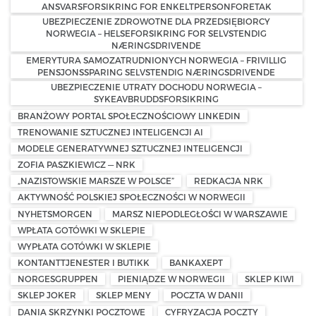
ANSVARSFORSIKRING FOR ENKELTPERSONFORETAK
UBEZPIECZENIE ZDROWOTNE DLA PRZEDSIĘBIORCY
NORWEGIA – HELSEFORSIKRING FOR SELVSTENDIG
NÆRINGSDRIVENDE
EMERYTURA SAMOZATRUDNIONYCH NORWEGIA – FRIVILLIG
PENSJONSSPARING SELVSTENDIG NÆRINGSDRIVENDE
UBEZPIECZENIE UTRATY DOCHODU NORWEGIA –
SYKEAVBRUDDSFORSIKRING
BRANŻOWY PORTAL SPOŁECZNOŚCIOWY LINKEDIN
TRENOWANIE SZTUCZNEJ INTELIGENCJI AI
MODELE GENERATYWNEJ SZTUCZNEJ INTELIGENCJI
ZOFIA PASZKIEWICZ — NRK
„NAZISTOWSKIE MARSZE W POLSCE”
REDKACJA NRK
AKTYWNOŚĆ POLSKIEJ SPOŁECZNOŚCI W NORWEGII
NYHETSMORGEN
MARSZ NIEPODLEGŁOŚCI W WARSZAWIE
WPŁATA GOTÓWKI W SKLEPIE
WYPŁATA GOTÓWKI W SKLEPIE
KONTANTTJENESTER I BUTIKK
BANKAXEPT
NORGESGRUPPEN
PIENIĄDZE W NORWEGII
SKLEP KIWI
SKLEP JOKER
SKLEP MENY
POCZTA W DANII
DANIA SKRZYNKI POCZTOWE
CYFRYZACJA POCZTY