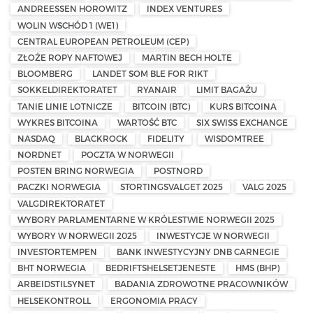
ANDREESSEN HOROWITZ
INDEX VENTURES
WOLIN WSCHÓD 1 (WE1)
CENTRAL EUROPEAN PETROLEUM (CEP)
ZŁOŻE ROPY NAFTOWEJ
MARTIN BECH HOLTE
BLOOMBERG
LANDET SOM BLE FOR RIKT
SOKKELDIREKTORATET
RYANAIR
LIMIT BAGAŻU
TANIE LINIE LOTNICZE
BITCOIN (BTC)
KURS BITCOINA
WYKRES BITCOINA
WARTOŚĆ BTC
SIX SWISS EXCHANGE
NASDAQ
BLACKROCK
FIDELITY
WISDOMTREE
NORDNET
POCZTA W NORWEGII
POSTEN BRING NORWEGIA
POSTNORD
PACZKI NORWEGIA
STORTINGSVALGET 2025
VALG 2025
VALGDIREKTORATET
WYBORY PARLAMENTARNE W KRÓLESTWIE NORWEGII 2025
WYBORY W NORWEGII 2025
INWESTYCJE W NORWEGII
INVESTORTEMPEN
BANK INWESTYCYJNY DNB CARNEGIE
BHT NORWEGIA
BEDRIFTSHELSETJENESTE
HMS (BHP)
ARBEIDSTILSYNET
BADANIA ZDROWOTNE PRACOWNIKÓW
HELSEKONTROLL
ERGONOMIA PRACY