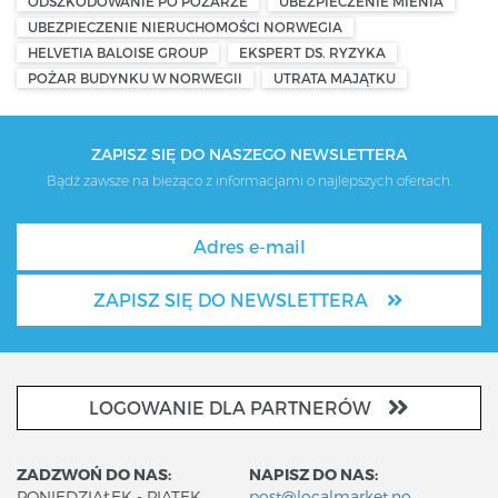
ODSZKODOWANIE PO POŻARZE
UBEZPIECZENIE MIENIA
UBEZPIECZENIE NIERUCHOMOŚCI NORWEGIA
HELVETIA BALOISE GROUP
EKSPERT DS. RYZYKA
POŻAR BUDYNKU W NORWEGII
UTRATA MAJĄTKU
ZAPISZ SIĘ DO NASZEGO NEWSLETTERA
Bądź zawsze na bieżąco z informacjami o najlepszych ofertach.
ZAPISZ SIĘ DO NEWSLETTERA
LOGOWANIE DLA PARTNERÓW
ZADZWOŃ DO NAS:
NAPISZ DO NAS:
PONIEDZIAŁEK - PIĄTEK
post@localmarket.no