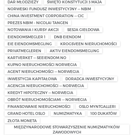
DAR MŁODZIEŻY
ŚWIĘTO KONSTYTUCJI 3 MAJA
NORWESKI FUNDUSZ INWESTYCYJNY — NBIM
CHINA INVESTMENT CORPORATION — CIC
PREZES NBIM – NICOLAI TANGEN
NOTOWANIA I KURSY AKCJI
SESJA GIEŁDOWA
EIENDOMSMEGLER 1
DNB EIENDOM
EIE EIENDOMSMEGLING
KROGSVEEN NIERUCHOMOŚCI
PRIVATMEGLEREN
AKTIV EIENDOMSMEGLING
KARTVERKET — SEEIENDOM.NO
KUPNO NIERUCHOMOŚCI NORWEGIA
AGENT NIERUCHOMOŚCI — NORWEGIA
INWESTYCJA KAPITAŁOWA
DORADCA INWESTYCYJNY
AGENCJA NIERUCHOMOŚCI — NORWEGIA
KREDYT HIPOTECZNY — NORWEGIA
OBRÓT NIERUCHOMOŚCIAMI — NORWEGIA
FINANSOWANIE NIERUCHOMOŚCI
OSLO MYNTGALLERI
GRAND HOTEL OSLO
NUMIZMATYKA
100 DUKATÓW
ZŁOTA MONETA
MIĘDZYNARODOWE STOWARZYSZENIE NUMIZMATYKÓW
ZAWODOWYCH