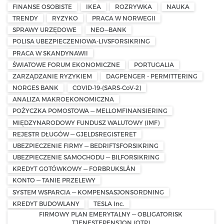
FINANSE OSOBISTE
IKEA
ROZRYWKA
NAUKA
TRENDY
RYZYKO
PRACA W NORWEGII
SPRAWY URZĘDOWE
NEO—BANK
POLISA UBEZPIECZENIOWA-LIVSFORSIKRING
PRACA W SKANDYNAWII
ŚWIATOWE FORUM EKONOMICZNE
PORTUGALIA
ZARZĄDZANIE RYZYKIEM
DAGPENGER - PERMITTERING
NORGES BANK
COVID-19-(SARS-CoV-2)
ANALIZA MAKROEKONOMICZNA
POŻYCZKA POMOSTOWA — MELLOMFINANSIERING
MIĘDZYNARODOWY FUNDUSZ WALUTOWY (IMF)
REJESTR DŁUGÓW — GJELDSREGISTERET
UBEZPIECZENIE FIRMY — BEDRIFTSFORSIKRING
UBEZPIECZENIE SAMOCHODU — BILFORSIKRING
KREDYT GOTÓWKOWY — FORBRUKSLÅN
KONTO — TANIE PRZELEWY
SYSTEM WSPARCIA — KOMPENSASJONSORDNING
KREDYT BUDOWLANY
TESLA Inc.
FIRMOWY PLAN EMERYTALNY — OBLIGATORISK
TJENESTEPENSJON (OTP)