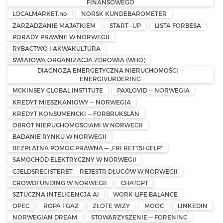
FINANSOWEGO
LOCALMARKET.no
NORSK KUNDEBAROMETER
ZARZĄDZANIE MAJĄTKIEM
START—UP
LISTA FORBESA
PORADY PRAWNE W NORWEGII
RYBACTWO I AKWAKULTURA
ŚWIATOWA ORGANIZACJA ZDROWIA (WHO)
DIAGNOZA ENERGETYCZNA NIERUCHOMOŚCI —
ENERGIVURDERING
MCKINSEY GLOBAL INSTITUTE
PAXLOVID — NORWEGIA
KREDYT MIESZKANIOWY — NORWEGIA
KREDYT KONSUMENCKI — FORBRUKSLÅN
OBRÓT NIERUCHOMOŚCIAMI W NORWEGII
BADANIE RYNKU W NORWEGII
BEZPŁATNA POMOC PRAWNA — „FRI RETTSHJELP”
SAMOCHÓD ELEKTRYCZNY W NORWEGII
GJELDSREGISTERET — REJESTR DŁUGÓW W NORWEGII
CROWDFUNDING W NORWEGII
CHATGPT
SZTUCZNA INTELIGENCJA AI
WORK-LIFE BALANCE
OPEC
ROPA I GAZ
ZŁOTE WIZY
MOOC
LINKEDIN
NORWEGIAN DREAM
STOWARZYSZENIE — FORENING