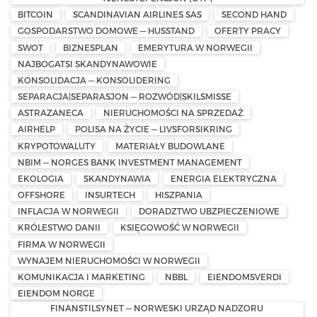
BITCOIN
SCANDINAVIAN AIRLINES SAS
SECOND HAND
GOSPODARSTWO DOMOWE — HUSSTAND
OFERTY PRACY
SWOT
BIZNESPLAN
EMERYTURA W NORWEGII
NAJBOGATSI SKANDYNAWOWIE
KONSOLIDACJA — KONSOLIDERING
SEPARACJA|SEPARASJON — ROZWÓD|SKILSMISSE
ASTRAZANECA
NIERUCHOMOŚCI NA SPRZEDAŻ
AIRHELP
POLISA NA ŻYCIE — LIVSFORSIKRING
KRYPOTOWALUTY
MATERIAŁY BUDOWLANE
NBIM — NORGES BANK INVESTMENT MANAGEMENT
EKOLOGIA
SKANDYNAWIA
ENERGIA ELEKTRYCZNA
OFFSHORE
INSURTECH
HISZPANIA
INFLACJA W NORWEGII
DORADZTWO UBZPIECZENIOWE
KRÓLESTWO DANII
KSIĘGOWOŚĆ W NORWEGII
FIRMA W NORWEGII
WYNAJEM NIERUCHOMOŚCI W NORWEGII
KOMUNIKACJA I MARKETING
NBBL
EIENDOMSVERDI
EIENDOM NORGE
FINANSTILSYNET — NORWESKI URZĄD NADZORU