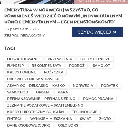
EMERYTURA W NORWEGII
EMERYTURA W NORWEGII | WSZYSTKO, CO
POWINIENEŚ WIEDZIEĆ O NOWYM „INDYWIDUALNYM
KONCIE EMERYTALNYM — EGEN PENSJONSKONTO”
26 październik 2020
CZYTAJ WIĘCEJ
ZESPÓŁ REDAKCYJNY
TAGI
ODSZKODOWANIE
PRZEWOŹNIK
BILETY LOTNICZE
FLYHJELP
REKOMPENSATA
PODRÓŻ
SAMOLOT
KREDYT ONLINE
POŻYCZKA
UBEZPIECZENIE W NORWEGII
ASVAR-OC — DELKASKO — KASKO
NORWEGIA
PODATEK
SAMOCHÓD
OPŁATA
KARA
REFINANSOWANIE — REFINANSIERING
POMOC PRAWNA
ZEZNANIE PODATKOWE — SKATTEMELDING
KREDYT HIPOTECZNY-BOLIGLÅN
TECHNOLOGIE
FINTECH
WYNAJEM MIESZKANIA
ŚWIAT
ZŁOTO
DANE OSOBOWE (GDPR)
OSLO BØRS