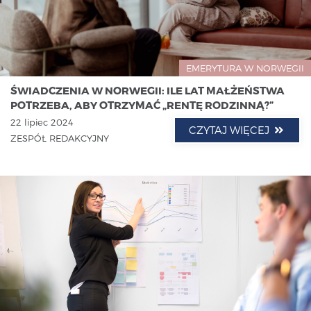
EMERYTURA W NORWEGII
ŚWIADCZENIA W NORWEGII: ILE LAT MAŁŻEŃSTWA
POTRZEBA, ABY OTRZYMAĆ „RENTĘ RODZINNĄ?”
22 lipiec 2024
CZYTAJ WIĘCEJ
ZESPÓŁ REDAKCYJNY