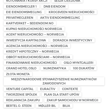
NOTOWANIA I KURSY AKCJI
SESJA GIEŁDOWA
EIENDOMSMEGLER 1
DNB EIENDOM
EIE EIENDOMSMEGLING
KROGSVEEN NIERUCHOMOŚCI
PRIVATMEGLEREN
AKTIV EIENDOMSMEGLING
KARTVERKET — SEEIENDOM.NO
KUPNO NIERUCHOMOŚCI NORWEGIA
AGENT NIERUCHOMOŚCI — NORWEGIA
INWESTYCJA KAPITAŁOWA
DORADCA INWESTYCYJNY
AGENCJA NIERUCHOMOŚCI — NORWEGIA
KREDYT HIPOTECZNY — NORWEGIA
OBRÓT NIERUCHOMOŚCIAMI — NORWEGIA
FINANSOWANIE NIERUCHOMOŚCI
OSLO MYNTGALLERI
GRAND HOTEL OSLO
NUMIZMATYKA
100 DUKATÓW
ZŁOTA MONETA
MIĘDZYNARODOWE STOWARZYSZENIE NUMIZMATYKÓW
ZAWODOWYCH
VENTURE CAPITAL
EURACTIV
CONTEXTE
TWORZENIE SPÓŁEK
PLAN DLA START-UPÓW
REKLAMACJA ZAKUPU
ZAKUP SAMOCHODU W NORWEGII
BERTEL O. STEEN
MØLLER BIL
BILIA