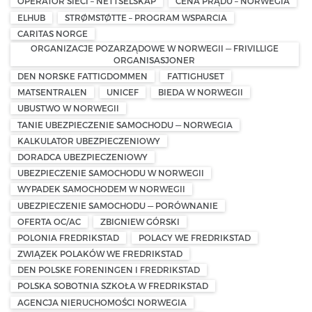
OPERATOR SIECI – NETTSELSKAP
CENA PRĄDU – NORWEGIA
ELHUB
STRØMSTØTTE – PROGRAM WSPARCIA
CARITAS NORGE
ORGANIZACJE POZARZĄDOWE W NORWEGII — FRIVILLIGE
ORGANISASJONER
DEN NORSKE FATTIGDOMMEN
FATTIGHUSET
MATSENTRALEN
UNICEF
BIEDA W NORWEGII
UBUSTWO W NORWEGII
TANIE UBEZPIECZENIE SAMOCHODU — NORWEGIA
KALKULATOR UBEZPIECZENIOWY
DORADCA UBEZPIECZENIOWY
UBEZPIECZENIE SAMOCHODU W NORWEGII
WYPADEK SAMOCHODEM W NORWEGII
UBEZPIECZENIE SAMOCHODU — PORÓWNANIE
OFERTA OC/AC
ZBIGNIEW GÓRSKI
POLONIA FREDRIKSTAD
POLACY WE FREDRIKSTAD
ZWIĄZEK POLAKÓW WE FREDRIKSTAD
DEN POLSKE FORENINGEN I FREDRIKSTAD
POLSKA SOBOTNIA SZKOŁA W FREDRIKSTAD
AGENCJA NIERUCHOMOŚCI NORWEGIA