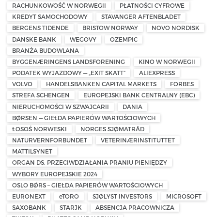
RACHUNKOWOŚĆ W NORWEGII
PŁATNOŚCI CYFROWE
KREDYT SAMOCHODOWY
STAVANGER AFTENBLADET
BERGENS TIDENDE
BRISTOW NORWAY
NOVO NORDISK
DANSKE BANK
WEGOVY
OZEMPIC
BRANŻA BUDOWLANA
BYGGENÆRINGENS LANDSFORENING
KINO W NORWEGII
PODATEK WYJAZDOWY — „EXIT SKATT”
ALIEXPRESS
VOLVO
HANDELSBANKEN CAPITAL MARKETS
FORBES
STREFA SCHENGEN
EUROPEJSKI BANK CENTRALNY (EBC)
NIERUCHOMOŚCI W SZWAJCARII
DANIA
BØRSEN — GIEŁDA PAPIERÓW WARTOŚCIOWYCH
ŁOSOŚ NORWESKI
NORGES SJØMATRÅD
NATURVERNFORBUNDET
VETERINÆRINSTITUTTET
MATTILSYNET
ORGAN DS. PRZECIWDZIAŁANIA PRANIU PIENIĘDZY
WYBORY EUROPEJSKIE 2024
OSLO BØRS – GIEŁDA PAPIERÓW WARTOŚCIOWYCH
EURONEXT
eTORO
SJØLYST INVESTORS
MICROSOFT
SAXOBANK
STARJK
ABSENCJA PRACOWNICZA