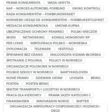
PRAWA KONSUMENTA
WADA UKRYTA
NAF — NORGES AUTOMOBIL-FORBUND
VIKING KONTROLL
RADA KONSUMENTÓW — FORBRUKERRÅDET
NORWESKI URZĄD DS. KONSUMENTÓW — FORBRUKERTILSYNET
MEDIACJA KONSUMENCKA
UMOWA KUPNA
UBEZPIECZENIE OCHRONY PRAWNEJ
POLSKI WIECZÓR
SKIEN
NETWORKING
KONSUL HONOROWY RP
PER LYKKE
WSPÓŁPRACA POLSKO — NORWESKA
DYPLOMACJA
TELEMARK
VESTFOLD
ŚPIEWANIE BEZ GRANIC
MAŁGORZATA KIDAWA-BŁOŃSKA
SPOTKANIE Z POLONIĄ
POLACY W NORWEGII
ORGANIZACJE POLONIJNE W NORWEGII
POLSKIE SZKOŁY W NORWEGII
SAMTYKKELOVEN
NOWE PRAWO
DZIENNIK USTAW
LOVDATA
BRING
POSTEN
POSTEN BRING
SEKTOR TRANSPORTU I LOGISTYKI W NORWEGII
PRACA DLA KIEROWCY
PRAWA JAZDY KATEGORII C
FINANSAVISEN
INNOVASJON NORGE
SHIFTER
ORGANIZACJA WSPÓŁPRACY GOSPODARCZEJ I ROZWOJU –
OECD