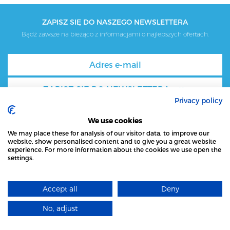
ZAPISZ SIĘ DO NASZEGO NEWSLETTERA
Bądź zawsze na bieżąco z informacjami o najlepszych ofertach.
ZAPISZ SIĘ DO NEWSLETTERA
Privacy policy
We use cookies
We may place these for analysis of our visitor data, to improve our
LOGOWANIE DLA PARTNERÓW
website, show personalised content and to give you a great website
experience. For more information about the cookies we use open the
settings.
STRONA LOCAL MARKET WYKORZYSTUJE PLIKI
ZADZWOŃ DO NAS:
NAPISZ DO NAS:
COOKIES
PONIEDZIAŁEK - PIĄTEK
post@localmarket.no
Accept all
Deny
10:00 - 18:00
DOWIEDZ SIĘ WIĘCEJ
ZGODNOŚĆ Z RODO:
Biuro
privacy@localmarket.no
No, adjust
+ (47) 23 89 88 63
ROZUMIEM
PONIEDZIAŁEK - SOBOTA
ADRES: