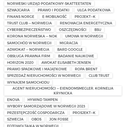
NORWESKI URZĄD PODATKOWY-SKATTEETATEN
SZWAJCARIA
PRAWO I PODATKI
ULGA PODATKOWA
FINANS NORGE
E-MOBILNOŚĆ
PROJEKT—K
TRUST CLUB — NORWEGIA
RENOWACJA ENERGETYCZNA
CYBERBEZPIECZEŃSTWO
OSZCZĘDNOŚCI
BSU
KORONA NORWESKA — NOK
UMOWA W NORWEGII
SAMOCHÓD W NORWEGII
MIGRACJA
ADWOKAT — NORWEGIA
BARD GOOGLE
OBSŁUGA PRAWNA FIRM
BADANIE NAUKOWE
HORIZON 2020
AWOKAT ELISABETH JENSEN
PRAWO SPADKOWE I MAJĄTKOWE
ROPA BRENT
SPRZEDAŻ NIERUCHOMOŚCI W NORWEGII
CLUB TRUST
WYNAJEM SAMOCHODU
AGENT NIERUCHOMOŚCI — EIENDOMSMEGLER, KORNELIA
KRYNICKA
ENOVA
HYWIND TAMPEN
WYBORY SAMORZĄDOWE W NORWEGII 2023
PRZESTĘPCZOŚĆ GOSPODARCZA
PROSJEKT—K
SZWECJA
OBOS
JON FOSSE
FOTOWOLTAIKA W NORWEGII