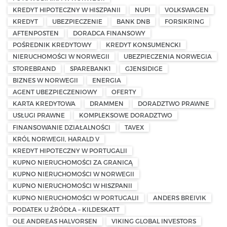
KREDYT HIPOTECZNY W HISZPANII
NUPI
VOLKSWAGEN
KREDYT
UBEZPIECZENIE
BANK DNB
FORSIKRING
AFTENPOSTEN
DORADCA FINANSOWY
POŚREDNIK KREDYTOWY
KREDYT KONSUMENCKI
NIERUCHOMOŚCI W NORWEGII
UBEZPIECZENIA NORWEGIA
STOREBRAND
SPAREBANK1
GJENSIDIGE
BIZNES W NORWEGII
ENERGIA
AGENT UBEZPIECZENIOWY
OFERTY
KARTA KREDYTOWA
DRAMMEN
DORADZTWO PRAWNE
USŁUGI PRAWNE
KOMPLEKSOWE DORADZTWO
FINANSOWANIE DZIAŁALNOŚCI
TAVEX
KRÓL NORWEGII, HARALD V
KREDYT HIPOTECZNY W PORTUGALII
KUPNO NIERUCHOMOŚCI ZA GRANICĄ
KUPNO NIERUCHOMOŚCI W NORWEGII
KUPNO NIERUCHOMOŚCI W HISZPANII
KUPNO NIERUCHOMOŚCI W PORTUGALII
ANDERS BREIVIK
PODATEK U ŹRÓDŁA – KILDESKATT
OLE ANDREAS HALVORSEN
VIKING GLOBAL INVESTORS