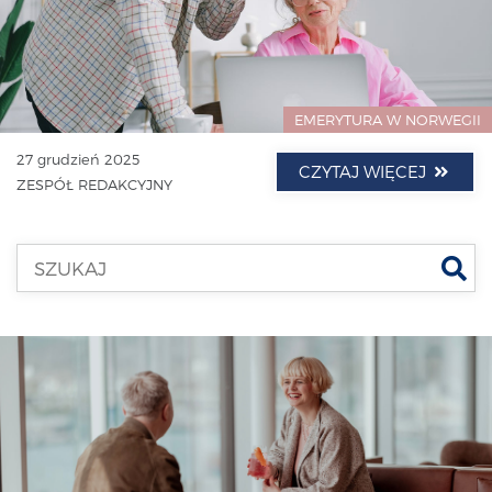
EMERYTURA W NORWEGII
27 grudzień 2025
CZYTAJ WIĘCEJ
ZESPÓŁ REDAKCYJNY
Szu