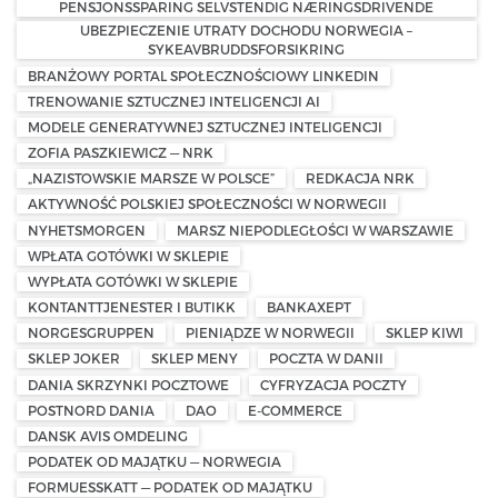
PENSJONSSPARING SELVSTENDIG NÆRINGSDRIVENDE
UBEZPIECZENIE UTRATY DOCHODU NORWEGIA –
SYKEAVBRUDDSFORSIKRING
BRANŻOWY PORTAL SPOŁECZNOŚCIOWY LINKEDIN
TRENOWANIE SZTUCZNEJ INTELIGENCJI AI
MODELE GENERATYWNEJ SZTUCZNEJ INTELIGENCJI
ZOFIA PASZKIEWICZ — NRK
„NAZISTOWSKIE MARSZE W POLSCE”
REDKACJA NRK
AKTYWNOŚĆ POLSKIEJ SPOŁECZNOŚCI W NORWEGII
NYHETSMORGEN
MARSZ NIEPODLEGŁOŚCI W WARSZAWIE
WPŁATA GOTÓWKI W SKLEPIE
WYPŁATA GOTÓWKI W SKLEPIE
KONTANTTJENESTER I BUTIKK
BANKAXEPT
NORGESGRUPPEN
PIENIĄDZE W NORWEGII
SKLEP KIWI
SKLEP JOKER
SKLEP MENY
POCZTA W DANII
DANIA SKRZYNKI POCZTOWE
CYFRYZACJA POCZTY
POSTNORD DANIA
DAO
E-COMMERCE
DANSK AVIS OMDELING
PODATEK OD MAJĄTKU — NORWEGIA
FORMUESSKATT — PODATEK OD MAJĄTKU