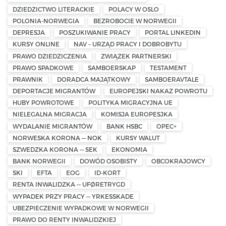
DZIEDZICTWO LITERACKIE
POLACY W OSLO
POLONIA-NORWEGIA
BEZROBOCIE W NORWEGII
DEPRESJA
POSZUKIWANIE PRACY
PORTAL LINKEDIN
KURSY ONLINE
NAV – URZĄD PRACY I DOBROBYTU
PRAWO DZIEDZICZENIA
ZWIĄZEK PARTNERSKI
PRAWO SPADKOWE
SAMBOERSKAP
TESTAMENT
PRAWNIK
DORADCA MAJĄTKOWY
SAMBOERAVTALE
DEPORTACJE MIGRANTÓW
EUROPEJSKI NAKAZ POWROTU
HUBY POWROTOWE
POLITYKA MIGRACYJNA UE
NIELEGALNA MIGRACJA
KOMISJA EUROPESJKA
WYDALANIE MIGRANTÓW
BANK HSBC
OPEC+
NORWESKA KORONA — NOK
KURSY WALUT
SZWEDZKA KORONA — SEK
EKONOMIA
BANK NORWEGII
DOWÓD OSOBISTY
OBCOKRAJOWCY
SKI
EFTA
EOG
ID-KORT
RENTA INWALIDZKA — UFØRETRYGD
WYPADEK PRZY PRACY — YRKESSKADE
UBEZPIECZENIE WYPADKOWE W NORWEGII
PRAWO DO RENTY INWALIDZKIEJ