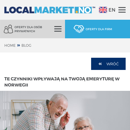
EN
OFERTY DLA OSÓB
OFERTY DLA FIRM
PRYWATNYCH
HOME
BLOG
WRÓĆ
TE CZYNNIKI WPŁYWAJĄ NA TWOJĄ EMERYTURĘ W
NORWEGII