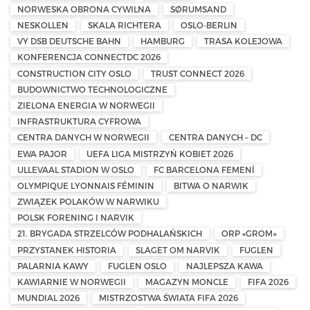
NORWESKA OBRONA CYWILNA
SØRUMSAND
NESKOLLEN
SKALA RICHTERA
OSLO-BERLIN
VY DSB DEUTSCHE BAHN
HAMBURG
TRASA KOLEJOWA
KONFERENCJA CONNECTDC 2026
CONSTRUCTION CITY OSLO
TRUST CONNECT 2026
BUDOWNICTWO TECHNOLOGICZNE
ZIELONA ENERGIA W NORWEGII
INFRASTRUKTURA CYFROWA
CENTRA DANYCH W NORWEGII
CENTRA DANYCH – DC
EWA PAJOR
UEFA LIGA MISTRZYŃ KOBIET 2026
ULLEVAAL STADION W OSLO
FC BARCELONA FEMENÍ
OLYMPIQUE LYONNAIS FÉMININ
BITWA O NARWIK
ZWIĄZEK POLAKÓW W NARWIKU
POLSK FORENING I NARVIK
21. BRYGADA STRZELCÓW PODHALAŃSKICH
ORP «GROM»
PRZYSTANEK HISTORIA
SLAGET OM NARVIK
FUGLEN
PALARNIA KAWY
FUGLEN OSLO
NAJLEPSZA KAWA
KAWIARNIE W NORWEGII
MAGAZYN MONCLE
FIFA 2026
MUNDIAL 2026
MISTRZOSTWA ŚWIATA FIFA 2026