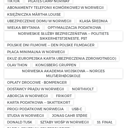
TIKTOK
PILATES CAMP NORWAY
ABONAMENTY TELEFONII KOMÓRKOWEJ W NORWEGII
KSIĘŻNICZKA MÄRTHA LOUISE
UBEZPIECZENIE DOMU W NORWEGII
KLASA ŚREDNIA
WIELKA BRYTANIA
OPTYMALIZACJA PODATKOWA
NORWESKIE SŁUŻBY BEZPIECZEŃSTWA — POLITIETS
SIKKERHETSTJENESTE, PST
POLSKIE DNI FILMOWE — DEN POLSKE FILMDAGER
PŁACA MINIMALNA W NORWEGII
EKUZ (EUROPEJSKA KARTA UBEZPIECZENIA ZDROWOTNEGO)
OLAV THON
KONGSBERG GRUPPEN
NORWESKA AKADEMIA WOJSKOWA — NORGES
MILITÆRHØGSKOLE
OPŁATY DROGOWE - BOMPENGER
DOSTAWCY PRĄDU W NORWEGII
NORTHVOLT
ABORCJA W NORWEGII
FRIKORT
KARTA PODATKOWA — SKATTEKORT
PROGI PODATKOWE NORWEGIA
USB-C
STUDIA W NORWEGII
JONAS GAHR STØRE
DONALD TUSK
SZTABY WOŚP W NORWEGII
33. FINAŁ