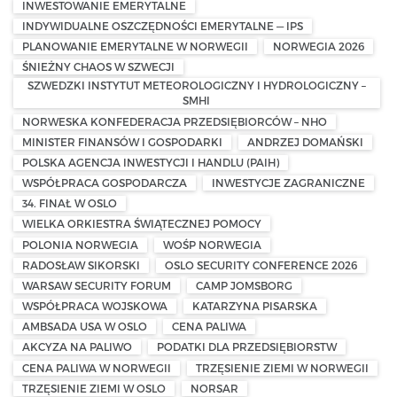
INWESTOWANIE EMERYTALNE
INDYWIDUALNE OSZCZĘDNOŚCI EMERYTALNE — IPS
PLANOWANIE EMERYTALNE W NORWEGII
NORWEGIA 2026
ŚNIEŻNY CHAOS W SZWECJI
SZWEDZKI INSTYTUT METEOROLOGICZNY I HYDROLOGICZNY –
SMHI
NORWESKA KONFEDERACJA PRZEDSIĘBIORCÓW – NHO
MINISTER FINANSÓW I GOSPODARKI
ANDRZEJ DOMAŃSKI
POLSKA AGENCJA INWESTYCJI I HANDLU (PAIH)
WSPÓŁPRACA GOSPODARCZA
INWESTYCJE ZAGRANICZNE
34. FINAŁ W OSLO
WIELKA ORKIESTRA ŚWIĄTECZNEJ POMOCY
POLONIA NORWEGIA
WOŚP NORWEGIA
RADOSŁAW SIKORSKI
OSLO SECURITY CONFERENCE 2026
WARSAW SECURITY FORUM
CAMP JOMSBORG
WSPÓŁPRACA WOJSKOWA
KATARZYNA PISARSKA
AMBSADA USA W OSLO
CENA PALIWA
AKCYZA NA PALIWO
PODATKI DLA PRZEDSIĘBIORSTW
CENA PALIWA W NORWEGII
TRZĘSIENIE ZIEMI W NORWEGII
TRZĘSIENIE ZIEMI W OSLO
NORSAR