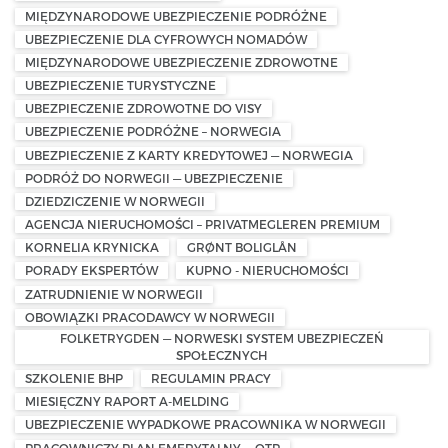
MIĘDZYNARODOWE UBEZPIECZENIE PODRÓŻNE
UBEZPIECZENIE DLA CYFROWYCH NOMADÓW
MIĘDZYNARODOWE UBEZPIECZENIE ZDROWOTNE
UBEZPIECZENIE TURYSTYCZNE
UBEZPIECZENIE ZDROWOTNE DO VISY
UBEZPIECZENIE PODRÓŻNE – NORWEGIA
UBEZPIECZENIE Z KARTY KREDYTOWEJ — NORWEGIA
PODRÓŻ DO NORWEGII — UBEZPIECZENIE
DZIEDZICZENIE W NORWEGII
AGENCJA NIERUCHOMOŚCI – PRIVATMEGLEREN PREMIUM
KORNELIA KRYNICKA
GRØNT BOLIGLÅN
PORADY EKSPERTÓW
KUPNO - NIERUCHOMOŚCI
ZATRUDNIENIE W NORWEGII
OBOWIĄZKI PRACODAWCY W NORWEGII
FOLKETRYGDEN — NORWESKI SYSTEM UBEZPIECZEŃ
SPOŁECZNYCH
SZKOLENIE BHP
REGULAMIN PRACY
MIESIĘCZNY RAPORT A-MELDING
UBEZPIECZENIE WYPADKOWE PRACOWNIKA W NORWEGII
PRACOWNICZY PLAN EMERYTALNY — OTP