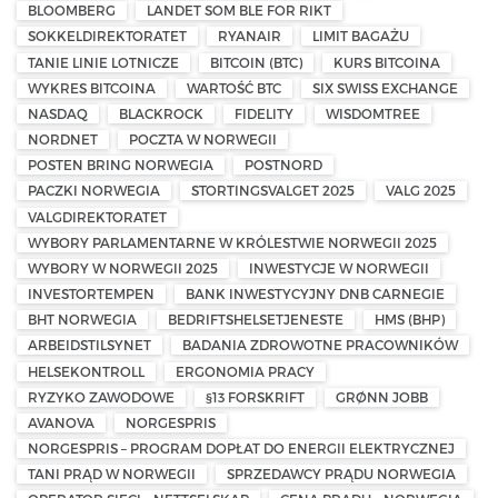
BLOOMBERG
LANDET SOM BLE FOR RIKT
SOKKELDIREKTORATET
RYANAIR
LIMIT BAGAŻU
TANIE LINIE LOTNICZE
BITCOIN (BTC)
KURS BITCOINA
WYKRES BITCOINA
WARTOŚĆ BTC
SIX SWISS EXCHANGE
NASDAQ
BLACKROCK
FIDELITY
WISDOMTREE
NORDNET
POCZTA W NORWEGII
POSTEN BRING NORWEGIA
POSTNORD
PACZKI NORWEGIA
STORTINGSVALGET 2025
VALG 2025
VALGDIREKTORATET
WYBORY PARLAMENTARNE W KRÓLESTWIE NORWEGII 2025
WYBORY W NORWEGII 2025
INWESTYCJE W NORWEGII
INVESTORTEMPEN
BANK INWESTYCYJNY DNB CARNEGIE
BHT NORWEGIA
BEDRIFTSHELSETJENESTE
HMS (BHP)
ARBEIDSTILSYNET
BADANIA ZDROWOTNE PRACOWNIKÓW
HELSEKONTROLL
ERGONOMIA PRACY
RYZYKO ZAWODOWE
§13 FORSKRIFT
GRØNN JOBB
AVANOVA
NORGESPRIS
NORGESPRIS – PROGRAM DOPŁAT DO ENERGII ELEKTRYCZNEJ
TANI PRĄD W NORWEGII
SPRZEDAWCY PRĄDU NORWEGIA