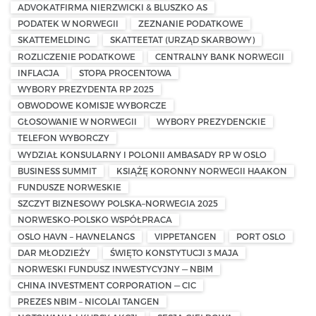
ADVOKATFIRMA NIERZWICKI & BLUSZKO AS
PODATEK W NORWEGII
ZEZNANIE PODATKOWE
SKATTEMELDING
SKATTEETAT (URZĄD SKARBOWY)
ROZLICZENIE PODATKOWE
CENTRALNY BANK NORWEGII
INFLACJA
STOPA PROCENTOWA
WYBORY PREZYDENTA RP 2025
OBWODOWE KOMISJE WYBORCZE
GŁOSOWANIE W NORWEGII
WYBORY PREZYDENCKIE
TELEFON WYBORCZY
WYDZIAŁ KONSULARNY I POLONII AMBASADY RP W OSLO
BUSINESS SUMMIT
KSIĄŻĘ KORONNY NORWEGII HAAKON
FUNDUSZE NORWESKIE
SZCZYT BIZNESOWY POLSKA–NORWEGIA 2025
NORWESKO-POLSKO WSPÓŁPRACA
OSLO HAVN – HAVNELANGS
VIPPETANGEN
PORT OSLO
DAR MŁODZIEŻY
ŚWIĘTO KONSTYTUCJI 3 MAJA
NORWESKI FUNDUSZ INWESTYCYJNY — NBIM
CHINA INVESTMENT CORPORATION — CIC
PREZES NBIM – NICOLAI TANGEN