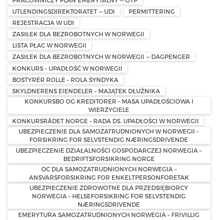
UTLENDINGSDIREKTORATET — UDI
PERMITTERING
REJESTRACJA W UDI
ZASIŁEK DLA BEZROBOTNYCH W NORWEGII
LISTA PŁAC W NORWEGII
ZASIŁEK DLA BEZROBOTNYCH W NORWEGII — DAGPENGER
KONKURS – UPADŁOŚĆ W NORWEGII
BOSTYRER ROLLE – ROLA SYNDYKA
SKYLDNERENS EIENDELER – MAJĄTEK DŁUŻNIKA
KONKURSBO OG KREDITORER – MASA UPADŁOŚCIOWA I
WIERZYCIELE
KONKURSRÅDET NORGE – RADA DS. UPADŁOŚCI W NORWEGII
UBEZPIECZENIE DLA SAMOZATRUDNIONYCH W NORWEGII –
FORSIKRING FOR SELVSTENDIG NÆRINGSDRIVENDE
UBEZPIECZENIE DZIAŁALNOŚCI GOSPODARCZEJ NORWEGIA –
BEDRIFTSFORSIKRING NORGE
OC DLA SAMOZATRUDNIONYCH NORWEGIA –
ANSVARSFORSIKRING FOR ENKELTPERSONFORETAK
UBEZPIECZENIE ZDROWOTNE DLA PRZEDSIĘBIORCY
NORWEGIA – HELSEFORSIKRING FOR SELVSTENDIG
NÆRINGSDRIVENDE
EMERYTURA SAMOZATRUDNIONYCH NORWEGIA – FRIVILLIG