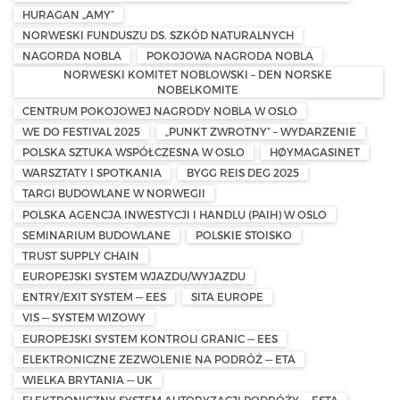
HURAGAN „AMY”
NORWESKI FUNDUSZU DS. SZKÓD NATURALNYCH
NAGORDA NOBLA
POKOJOWA NAGRODA NOBLA
NORWESKI KOMITET NOBLOWSKI – DEN NORSKE
NOBELKOMITE
CENTRUM POKOJOWEJ NAGRODY NOBLA W OSLO
WE DO FESTIVAL 2025
„PUNKT ZWROTNY” – WYDARZENIE
POLSKA SZTUKA WSPÓŁCZESNA W OSLO
HØYMAGASINET
WARSZTATY I SPOTKANIA
BYGG REIS DEG 2025
TARGI BUDOWLANE W NORWEGII
POLSKA AGENCJA INWESTYCJI I HANDLU (PAIH) W OSLO
SEMINARIUM BUDOWLANE
POLSKIE STOISKO
TRUST SUPPLY CHAIN
EUROPEJSKI SYSTEM WJAZDU/WYJAZDU
ENTRY/EXIT SYSTEM — EES
SITA EUROPE
VIS — SYSTEM WIZOWY
EUROPEJSKI SYSTEM KONTROLI GRANIC — EES
ELEKTRONICZNE ZEZWOLENIE NA PODRÓŻ — ETA
WIELKA BRYTANIA — UK