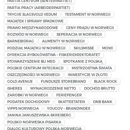
PARTIA CENTRUM (SENTERPARTIET)
PARTIA PRACY (ARBEIDERPARTIET)
TRYGVE SLAGSVOLD VEDUM
TESTAMENT W NORWEGII
MAJĄTEK I SPRAWY SPADKOWE
PRAWO MIĘDZYNARODOWE
CENY PRĄDU W NORWEGII
ROZWÓD W NORWEGII
SEPERACJA W NORWEGII
BARNEBIDRAG
ALIMENTY W NORWEGII
PODZIAŁ MAJĄTKU W NOWREGII
SKILSMISSE
MOWI
DYREKCJA RYBOŁÓWSTWA – FISKERIDIREKTORATET
STOWARZYSZENIE BLI MED
SPOTKANIE Z POLSKĄ
POLSKIE CENTRUM INTEGRACJI
MISTRZOSTWA ŚWIATA
OSZCZĘDNOŚCI W NORWEGII
INWESTYCJE W ZŁOTO
GOLD AVENUE
FUNDUSZE STOREBRAND
BLACK ROCK
iSHERES
WYNAGRODZENIE NETTO
DOCHÓD BRUTTO
ZAROBKI W NORWEGII
FERIEPENGER
PODATEK DOCHODOWY
SKATTEETATEN
DNB BANK
VIPPS NORWEGIA
YOUGOV – BRANDINDEX
JANINA JANUSZEWSKA-SKREIBERG
POLSKO-NORWESKA PISARKA
DIALOG KULTUROWY POLSKA-NORWEGIA