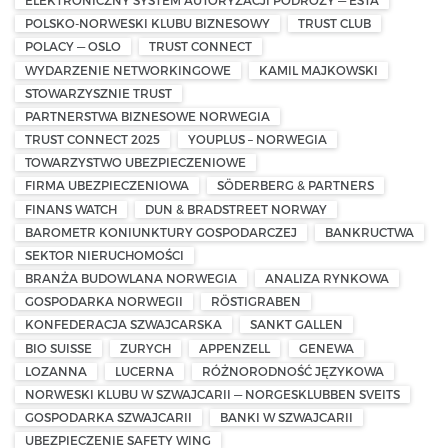
ELEKTRONICZNY SYSTEM AUTORYZACJI PODRÓŻY — ESTA
POLSKO-NORWESKI KLUBU BIZNESOWY
TRUST CLUB
POLACY — OSLO
TRUST CONNECT
WYDARZENIE NETWORKINGOWE
KAMIL MAJKOWSKI
STOWARZYSZNIE TRUST
PARTNERSTWA BIZNESOWE NORWEGIA
TRUST CONNECT 2025
YOUPLUS – NORWEGIA
TOWARZYSTWO UBEZPIECZENIOWE
FIRMA UBEZPIECZENIOWA
SÖDERBERG & PARTNERS
FINANS WATCH
DUN & BRADSTREET NORWAY
BAROMETR KONIUNKTURY GOSPODARCZEJ
BANKRUCTWA
SEKTOR NIERUCHOMOŚCI
BRANŻA BUDOWLANA NORWEGIA
ANALIZA RYNKOWA
GOSPODARKA NORWEGII
RÖSTIGRABEN
KONFEDERACJA SZWAJCARSKA
SANKT GALLEN
BIO SUISSE
ZURYCH
APPENZELL
GENEWA
LOZANNA
LUCERNA
RÓŻNORODNOŚĆ JĘZYKOWA
NORWESKI KLUBU W SZWAJCARII — NORGESKLUBBEN SVEITS
GOSPODARKA SZWAJCARII
BANKI W SZWAJCARII
UBEZPIECZENIE SAFETY WING