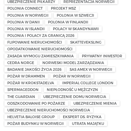
UBEZPIECZENIE PIŁKARZY
REPREZENTACJA NORWEGII
POLONIA CONNECT
PROJEKT MSZ
POLONIA W NORWEGII
POLONIA W SZWECJI
POLONIA W DANII
POLONIA W FINLANDII
POLONIA W ISLANDII
POLACY W SKANDYNAWII
POLONIA I POLACY ZA GRANICĄ 2026
FLIPOWANIE NIERUCHOMOŚCI
SKATTEVEKSLING
OPODATKOWANIE NIERUCHOMOŚCI
ZASADA WYMOGU ZAMIESZKIWANIA
PRYWATNY INWESTOR
CEDRA NORGE
NORWESKI MODEL ZARZĄDZANIA
BADANIE JAKOŚCI ŻYCIA 2026
SAS AMEX W NORWEGII
POŻAR W DRAMMEN
POŻAR W NORWEGII
POŻAR W KROKSTADELVA
IMPERIAL COLLEGE LONDON
SPERMAGEDDON
NIEPŁODNOŚĆ U MĘŻCZYZN
THE GUARDIAN
UBEZPIECZENIE DOMU NORWEGIA
ODSZKODOWANIE PO POŻARZE
UBEZPIECZENIE MIENIA
UBEZPIECZENIE NIERUCHOMOŚCI NORWEGIA
HELVETIA BALOISE GROUP
EKSPERT DS. RYZYKA
POŻAR BUDYNKU W NORWEGII
UTRATA MAJĄTKU