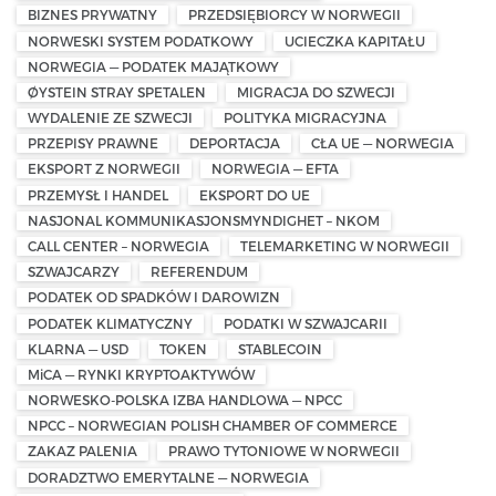
BIZNES PRYWATNY
PRZEDSIĘBIORCY W NORWEGII
NORWESKI SYSTEM PODATKOWY
UCIECZKA KAPITAŁU
NORWEGIA — PODATEK MAJĄTKOWY
ØYSTEIN STRAY SPETALEN
MIGRACJA DO SZWECJI
WYDALENIE ZE SZWECJI
POLITYKA MIGRACYJNA
PRZEPISY PRAWNE
DEPORTACJA
CŁA UE — NORWEGIA
EKSPORT Z NORWEGII
NORWEGIA — EFTA
PRZEMYSŁ I HANDEL
EKSPORT DO UE
NASJONAL KOMMUNIKASJONSMYNDIGHET – NKOM
CALL CENTER – NORWEGIA
TELEMARKETING W NORWEGII
SZWAJCARZY
REFERENDUM
PODATEK OD SPADKÓW I DAROWIZN
PODATEK KLIMATYCZNY
PODATKI W SZWAJCARII
KLARNA — USD
TOKEN
STABLECOIN
MiCA — RYNKI KRYPTOAKTYWÓW
NORWESKO-POLSKA IZBA HANDLOWA — NPCC
NPCC – NORWEGIAN POLISH CHAMBER OF COMMERCE
ZAKAZ PALENIA
PRAWO TYTONIOWE W NORWEGII
DORADZTWO EMERYTALNE — NORWEGIA