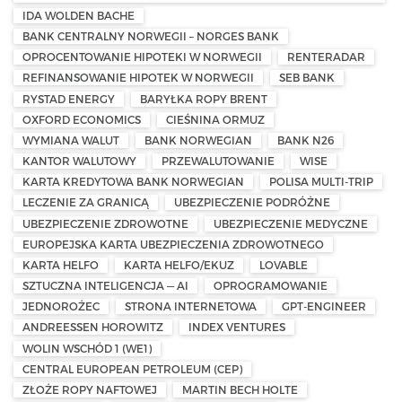
IDA WOLDEN BACHE
BANK CENTRALNY NORWEGII – NORGES BANK
OPROCENTOWANIE HIPOTEKI W NORWEGII
RENTERADAR
REFINANSOWANIE HIPOTEK W NORWEGII
SEB BANK
RYSTAD ENERGY
BARYŁKA ROPY BRENT
OXFORD ECONOMICS
CIEŚNINA ORMUZ
WYMIANA WALUT
BANK NORWEGIAN
BANK N26
KANTOR WALUTOWY
PRZEWALUTOWANIE
WISE
KARTA KREDYTOWA BANK NORWEGIAN
POLISA MULTI-TRIP
LECZENIE ZA GRANICĄ
UBEZPIECZENIE PODRÓŻNE
UBEZPIECZENIE ZDROWOTNE
UBEZPIECZENIE MEDYCZNE
EUROPEJSKA KARTA UBEZPIECZENIA ZDROWOTNEGO
KARTA HELFO
KARTA HELFO/EKUZ
LOVABLE
SZTUCZNA INTELIGENCJA — AI
OPROGRAMOWANIE
JEDNOROŻEC
STRONA INTERNETOWA
GPT-ENGINEER
ANDREESSEN HOROWITZ
INDEX VENTURES
WOLIN WSCHÓD 1 (WE1)
CENTRAL EUROPEAN PETROLEUM (CEP)
ZŁOŻE ROPY NAFTOWEJ
MARTIN BECH HOLTE