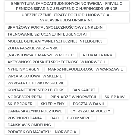
EMERYTURA SAMOZATRUDNIONYCH NORWEGIA – FRIVILLIG
PENSJONSSPARING SELVSTENDIG NÆRINGSDRIVENDE
UBEZPIECZENIE UTRATY DOCHODU NORWEGIA –
SYKEAVBRUDDSFORSIKRING
BRANŻOWY PORTAL SPOŁECZNOŚCIOWY LINKEDIN
TRENOWANIE SZTUCZNEJ INTELIGENCJI AI
MODELE GENERATYWNEJ SZTUCZNEJ INTELIGENCJI
ZOFIA PASZKIEWICZ — NRK
„NAZISTOWSKIE MARSZE W POLSCE”
REDKACJA NRK
AKTYWNOŚĆ POLSKIEJ SPOŁECZNOŚCI W NORWEGII
NYHETSMORGEN
MARSZ NIEPODLEGŁOŚCI W WARSZAWIE
WPŁATA GOTÓWKI W SKLEPIE
WYPŁATA GOTÓWKI W SKLEPIE
KONTANTTJENESTER I BUTIKK
BANKAXEPT
NORGESGRUPPEN
PIENIĄDZE W NORWEGII
SKLEP KIWI
SKLEP JOKER
SKLEP MENY
POCZTA W DANII
DANIA SKRZYNKI POCZTOWE
CYFRYZACJA POCZTY
POSTNORD DANIA
DAO
E-COMMERCE
DANSK AVIS OMDELING
PODATEK OD MAJĄTKU — NORWEGIA