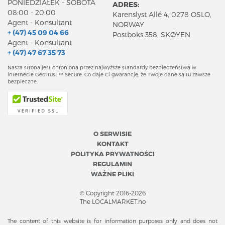
PONIEDZIAŁEK - SOBOTA
ADRES:
08:00 - 20:00
Karenslyst Allé 4, 0278 OSLO,
Agent - Konsultant
NORWAY
+ (47) 45 09 04 66
Postboks 358, SKØYEN
Agent - Konsultant
+ (47) 47 67 35 73
Nasza strona jest chroniona przez najwyższe standardy bezpieczeństwa w
internecie GeoTrust ™ Secure. Co daje Ci gwarancję, że Twoje dane są tu zawsze
bezpieczne.
O SERWISIE
KONTAKT
POLITYKA PRYWATNOŚCI
REGULAMIN
WAŻNE PLIKI
© Copyright 2016-2026
The LOCALMARKET.no
The content of this website is for information purposes only and does not