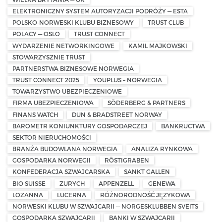
ELEKTRONICZNY SYSTEM AUTORYZACJI PODRÓŻY — ESTA
POLSKO-NORWESKI KLUBU BIZNESOWY
TRUST CLUB
POLACY — OSLO
TRUST CONNECT
WYDARZENIE NETWORKINGOWE
KAMIL MAJKOWSKI
STOWARZYSZNIE TRUST
PARTNERSTWA BIZNESOWE NORWEGIA
TRUST CONNECT 2025
YOUPLUS – NORWEGIA
TOWARZYSTWO UBEZPIECZENIOWE
FIRMA UBEZPIECZENIOWA
SÖDERBERG & PARTNERS
FINANS WATCH
DUN & BRADSTREET NORWAY
BAROMETR KONIUNKTURY GOSPODARCZEJ
BANKRUCTWA
SEKTOR NIERUCHOMOŚCI
BRANŻA BUDOWLANA NORWEGIA
ANALIZA RYNKOWA
GOSPODARKA NORWEGII
RÖSTIGRABEN
KONFEDERACJA SZWAJCARSKA
SANKT GALLEN
BIO SUISSE
ZURYCH
APPENZELL
GENEWA
LOZANNA
LUCERNA
RÓŻNORODNOŚĆ JĘZYKOWA
NORWESKI KLUBU W SZWAJCARII — NORGESKLUBBEN SVEITS
GOSPODARKA SZWAJCARII
BANKI W SZWAJCARII