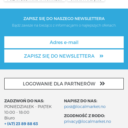
ZAPISZ SIĘ DO NASZEGO NEWSLETTERA
Bądź zawsze na bieżąco z informacjami o najlepszych ofertach.
ZAPISZ SIĘ DO NEWSLETTERA
LOGOWANIE DLA PARTNERÓW
ZADZWOŃ DO NAS:
NAPISZ DO NAS:
PONIEDZIAŁEK - PIĄTEK
post@localmarket.no
10:00 - 18:00
ZGODNOŚĆ Z RODO:
Biuro
privacy@localmarket.no
+ (47) 23 89 88 63