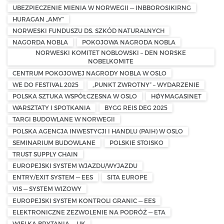
UBEZPIECZENIE MIENIA W NORWEGII — INBBOROSIKIRNG
HURAGAN „AMY”
NORWESKI FUNDUSZU DS. SZKÓD NATURALNYCH
NAGORDA NOBLA
POKOJOWA NAGRODA NOBLA
NORWESKI KOMITET NOBLOWSKI – DEN NORSKE
NOBELKOMITE
CENTRUM POKOJOWEJ NAGRODY NOBLA W OSLO
WE DO FESTIVAL 2025
„PUNKT ZWROTNY” – WYDARZENIE
POLSKA SZTUKA WSPÓŁCZESNA W OSLO
HØYMAGASINET
WARSZTATY I SPOTKANIA
BYGG REIS DEG 2025
TARGI BUDOWLANE W NORWEGII
POLSKA AGENCJA INWESTYCJI I HANDLU (PAIH) W OSLO
SEMINARIUM BUDOWLANE
POLSKIE STOISKO
TRUST SUPPLY CHAIN
EUROPEJSKI SYSTEM WJAZDU/WYJAZDU
ENTRY/EXIT SYSTEM — EES
SITA EUROPE
VIS — SYSTEM WIZOWY
EUROPEJSKI SYSTEM KONTROLI GRANIC — EES
ELEKTRONICZNE ZEZWOLENIE NA PODRÓŻ — ETA
WIELKA BRYTANIA — UK