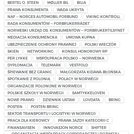
BERTEL O. STEEN
MØLLER BIL
BILIA
PRAWA KONSUMENTA
WADA UKRYTA
NAF — NORGES AUTOMOBIL-FORBUND
VIKING KONTROLL
RADA KONSUMENTÓW — FORBRUKERRÅDET
NORWESKI URZĄD DS. KONSUMENTÓW — FORBRUKERTILSYNET
MEDIACJA KONSUMENCKA
UMOWA KUPNA
UBEZPIECZENIE OCHRONY PRAWNEJ
POLSKI WIECZÓR
SKIEN
NETWORKING
KONSUL HONOROWY RP
PER LYKKE
WSPÓŁPRACA POLSKO — NORWESKA
DYPLOMACJA
TELEMARK
VESTFOLD
ŚPIEWANIE BEZ GRANIC
MAŁGORZATA KIDAWA-BŁOŃSKA
SPOTKANIE Z POLONIĄ
POLACY W NORWEGII
ORGANIZACJE POLONIJNE W NORWEGII
POLSKIE SZKOŁY W NORWEGII
SAMTYKKELOVEN
NOWE PRAWO
DZIENNIK USTAW
LOVDATA
BRING
POSTEN
POSTEN BRING
SEKTOR TRANSPORTU I LOGISTYKI W NORWEGII
PRACA DLA KIEROWCY
PRAWA JAZDY KATEGORII C
FINANSAVISEN
INNOVASJON NORGE
SHIFTER
ORGANIZACJA WSPÓŁPRACY GOSPODARCZEJ I ROZWOJU –