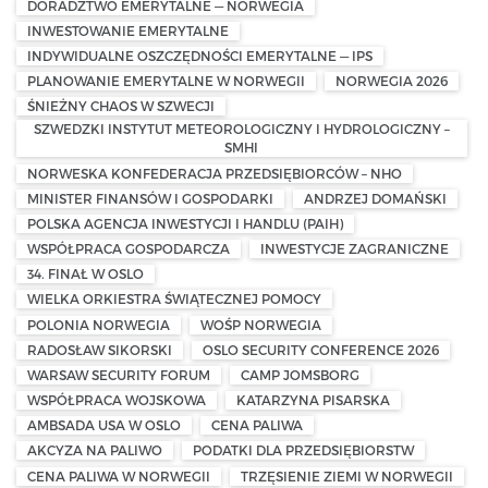
DORADZTWO EMERYTALNE — NORWEGIA
INWESTOWANIE EMERYTALNE
INDYWIDUALNE OSZCZĘDNOŚCI EMERYTALNE — IPS
PLANOWANIE EMERYTALNE W NORWEGII
NORWEGIA 2026
ŚNIEŻNY CHAOS W SZWECJI
SZWEDZKI INSTYTUT METEOROLOGICZNY I HYDROLOGICZNY –
SMHI
NORWESKA KONFEDERACJA PRZEDSIĘBIORCÓW – NHO
MINISTER FINANSÓW I GOSPODARKI
ANDRZEJ DOMAŃSKI
POLSKA AGENCJA INWESTYCJI I HANDLU (PAIH)
WSPÓŁPRACA GOSPODARCZA
INWESTYCJE ZAGRANICZNE
34. FINAŁ W OSLO
WIELKA ORKIESTRA ŚWIĄTECZNEJ POMOCY
POLONIA NORWEGIA
WOŚP NORWEGIA
RADOSŁAW SIKORSKI
OSLO SECURITY CONFERENCE 2026
WARSAW SECURITY FORUM
CAMP JOMSBORG
WSPÓŁPRACA WOJSKOWA
KATARZYNA PISARSKA
AMBSADA USA W OSLO
CENA PALIWA
AKCYZA NA PALIWO
PODATKI DLA PRZEDSIĘBIORSTW
CENA PALIWA W NORWEGII
TRZĘSIENIE ZIEMI W NORWEGII