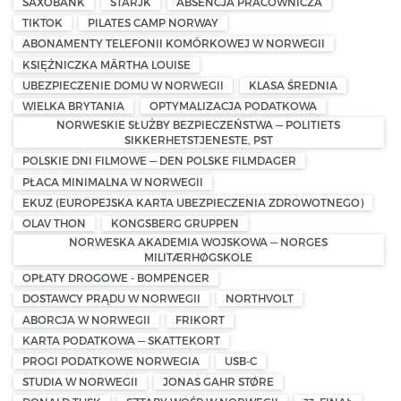
SAXOBANK
STARJK
ABSENCJA PRACOWNICZA
TIKTOK
PILATES CAMP NORWAY
ABONAMENTY TELEFONII KOMÓRKOWEJ W NORWEGII
KSIĘŻNICZKA MÄRTHA LOUISE
UBEZPIECZENIE DOMU W NORWEGII
KLASA ŚREDNIA
WIELKA BRYTANIA
OPTYMALIZACJA PODATKOWA
NORWESKIE SŁUŻBY BEZPIECZEŃSTWA — POLITIETS
SIKKERHETSTJENESTE, PST
POLSKIE DNI FILMOWE — DEN POLSKE FILMDAGER
PŁACA MINIMALNA W NORWEGII
EKUZ (EUROPEJSKA KARTA UBEZPIECZENIA ZDROWOTNEGO)
OLAV THON
KONGSBERG GRUPPEN
NORWESKA AKADEMIA WOJSKOWA — NORGES
MILITÆRHØGSKOLE
OPŁATY DROGOWE - BOMPENGER
DOSTAWCY PRĄDU W NORWEGII
NORTHVOLT
ABORCJA W NORWEGII
FRIKORT
KARTA PODATKOWA — SKATTEKORT
PROGI PODATKOWE NORWEGIA
USB-C
STUDIA W NORWEGII
JONAS GAHR STØRE