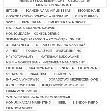
FIRMOWY PLAN EMERYTALNY — OBLIGATORISK
TJENESTEPENSJON (OTP)
BITCOIN
SCANDINAVIAN AIRLINES SAS
SECOND HAND
GOSPODARSTWO DOMOWE — HUSSTAND
OFERTY PRACY
SWOT
BIZNESPLAN
EMERYTURA W NORWEGII
NAJBOGATSI SKANDYNAWOWIE
KONSOLIDACJA — KONSOLIDERING
SEPARACJA|SEPARASJON — ROZWÓD|SKILSMISSE
ASTRAZANECA
NIERUCHOMOŚCI NA SPRZEDAŻ
AIRHELP
POLISA NA ŻYCIE — LIVSFORSIKRING
KRYPOTOWALUTY
MATERIAŁY BUDOWLANE
NBIM — NORGES BANK INVESTMENT MANAGEMENT
EKOLOGIA
SKANDYNAWIA
ENERGIA ELEKTRYCZNA
OFFSHORE
INSURTECH
HISZPANIA
INFLACJA W NORWEGII
DORADZTWO UBZPIECZENIOWE
KRÓLESTWO DANII
KSIĘGOWOŚĆ W NORWEGII
FIRMA W NORWEGII
WYNAJEM NIERUCHOMOŚCI W NORWEGII
KOMUNIKACJA I MARKETING
NBBL
EIENDOMSVERDI
EIENDOM NORGE