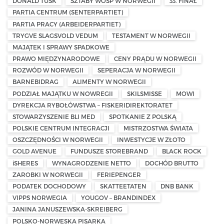
DONALD TUSK
SZTABY WOŚP W NORWEGII
33. FINAŁ
PARTIA CENTRUM (SENTERPARTIET)
PARTIA PRACY (ARBEIDERPARTIET)
TRYGVE SLAGSVOLD VEDUM
TESTAMENT W NORWEGII
MAJĄTEK I SPRAWY SPADKOWE
PRAWO MIĘDZYNARODOWE
CENY PRĄDU W NORWEGII
ROZWÓD W NORWEGII
SEPERACJA W NORWEGII
BARNEBIDRAG
ALIMENTY W NORWEGII
PODZIAŁ MAJĄTKU W NOWREGII
SKILSMISSE
MOWI
DYREKCJA RYBOŁÓWSTWA – FISKERIDIREKTORATET
STOWARZYSZENIE BLI MED
SPOTKANIE Z POLSKĄ
POLSKIE CENTRUM INTEGRACJI
MISTRZOSTWA ŚWIATA
OSZCZĘDNOŚCI W NORWEGII
INWESTYCJE W ZŁOTO
GOLD AVENUE
FUNDUSZE STOREBRAND
BLACK ROCK
iSHERES
WYNAGRODZENIE NETTO
DOCHÓD BRUTTO
ZAROBKI W NORWEGII
FERIEPENGER
PODATEK DOCHODOWY
SKATTEETATEN
DNB BANK
VIPPS NORWEGIA
YOUGOV – BRANDINDEX
JANINA JANUSZEWSKA-SKREIBERG
POLSKO-NORWESKA PISARKA