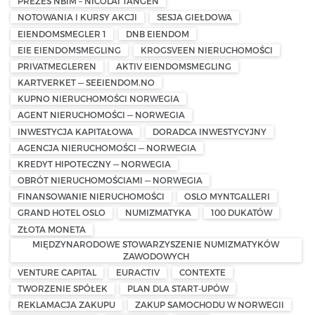
PREZES NBIM – NICOLAI TANGEN
NOTOWANIA I KURSY AKCJI
SESJA GIEŁDOWA
EIENDOMSMEGLER 1
DNB EIENDOM
EIE EIENDOMSMEGLING
KROGSVEEN NIERUCHOMOŚCI
PRIVATMEGLEREN
AKTIV EIENDOMSMEGLING
KARTVERKET — SEEIENDOM.NO
KUPNO NIERUCHOMOŚCI NORWEGIA
AGENT NIERUCHOMOŚCI — NORWEGIA
INWESTYCJA KAPITAŁOWA
DORADCA INWESTYCYJNY
AGENCJA NIERUCHOMOŚCI — NORWEGIA
KREDYT HIPOTECZNY — NORWEGIA
OBRÓT NIERUCHOMOŚCIAMI — NORWEGIA
FINANSOWANIE NIERUCHOMOŚCI
OSLO MYNTGALLERI
GRAND HOTEL OSLO
NUMIZMATYKA
100 DUKATÓW
ZŁOTA MONETA
MIĘDZYNARODOWE STOWARZYSZENIE NUMIZMATYKÓW
ZAWODOWYCH
VENTURE CAPITAL
EURACTIV
CONTEXTE
TWORZENIE SPÓŁEK
PLAN DLA START-UPÓW
REKLAMACJA ZAKUPU
ZAKUP SAMOCHODU W NORWEGII