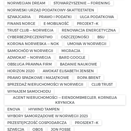
NORWEGIAN DREAM
STOWARZYSZENIE — FORENING
NORWESKI URZĄD PODATKOWY-SKATTEETATEN
SZWAJCARIA
PRAWO I PODATKI
ULGA PODATKOWA
FINANS NORGE
E-MOBILNOŚĆ
PROJEKT—K
TRUST CLUB — NORWEGIA
RENOWACJA ENERGETYCZNA
CYBERBEZPIECZEŃSTWO
OSZCZĘDNOŚCI
BSU
KORONA NORWESKA — NOK
UMOWA W NORWEGII
SAMOCHÓD W NORWEGII
MIGRACJA
ADWOKAT — NORWEGIA
BARD GOOGLE
OBSŁUGA PRAWNA FIRM
BADANIE NAUKOWE
HORIZON 2020
AWOKAT ELISABETH JENSEN
PRAWO SPADKOWE I MAJĄTKOWE
ROPA BRENT
SPRZEDAŻ NIERUCHOMOŚCI W NORWEGII
CLUB TRUST
WYNAJEM SAMOCHODU
AGENT NIERUCHOMOŚCI — EIENDOMSMEGLER, KORNELIA
KRYNICKA
ENOVA
HYWIND TAMPEN
WYBORY SAMORZĄDOWE W NORWEGII 2023
PRZESTĘPCZOŚĆ GOSPODARCZA
PROSJEKT—K
SZWECJA
OBOS
JON FOSSE