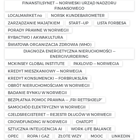
FINANSTILSYNET — NORWESKI URZĄD NADZORU
FINANSOWEGO
LOCALMARKET.no
NORSK KUNDEBAROMETER
ZARZĄDZANIE MAJĄTKIEM
START—UP
LISTA FORBESA
PORADY PRAWNE W NORWEGII
RYBACTWO I AKWAKULTURA
ŚWIATOWA ORGANIZACJA ZDROWIA (WHO)
DIAGNOZA ENERGETYCZNA NIERUCHOMOŚCI —
ENERGIVURDERING
MCKINSEY GLOBAL INSTITUTE
PAXLOVID — NORWEGIA
KREDYT MIESZKANIOWY — NORWEGIA
KREDYT KONSUMENCKI — FORBRUKSLÅN
OBRÓT NIERUCHOMOŚCIAMI W NORWEGII
BADANIE RYNKU W NORWEGII
BEZPŁATNA POMOC PRAWNA — „FRI RETTSHJELP”
SAMOCHÓD ELEKTRYCZNY W NORWEGII
GJELDSREGISTERET — REJESTR DŁUGÓW W NORWEGII
CROWDFUNDING W NORWEGII
CHATGPT
SZTUCZNA INTELIGENCJA AI
WORK-LIFE BALANCE
OPEC
ROPA I GAZ
ZŁOTE WIZY
MOOC
LINKEDIN