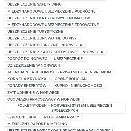
UBEZPIECZENIE SAFETY WING
MIĘDZYNARODOWE UBEZPIECZENIE PODRÓŻNE
UBEZPIECZENIE DLA CYFROWYCH NOMADÓW
MIĘDZYNARODOWE UBEZPIECZENIE ZDROWOTNE
UBEZPIECZENIE TURYSTYCZNE
UBEZPIECZENIE ZDROWOTNE DO VISY
UBEZPIECZENIE PODRÓŻNE – NORWEGIA
UBEZPIECZENIE Z KARTY KREDYTOWEJ — NORWEGIA
PODRÓŻ DO NORWEGII — UBEZPIECZENIE
DZIEDZICZENIE W NORWEGII
AGENCJA NIERUCHOMOŚCI – PRIVATMEGLEREN PREMIUM
KORNELIA KRYNICKA
GRØNT BOLIGLÅN
PORADY EKSPERTÓW
KUPNO - NIERUCHOMOŚCI
ZATRUDNIENIE W NORWEGII
OBOWIĄZKI PRACODAWCY W NORWEGII
FOLKETRYGDEN — NORWESKI SYSTEM UBEZPIECZEŃ
SPOŁECZNYCH
SZKOLENIE BHP
REGULAMIN PRACY
MIESIĘCZNY RAPORT A-MELDING
UBEZPIECZENIE WYPADKOWE PRACOWNIKA W NORWEGII