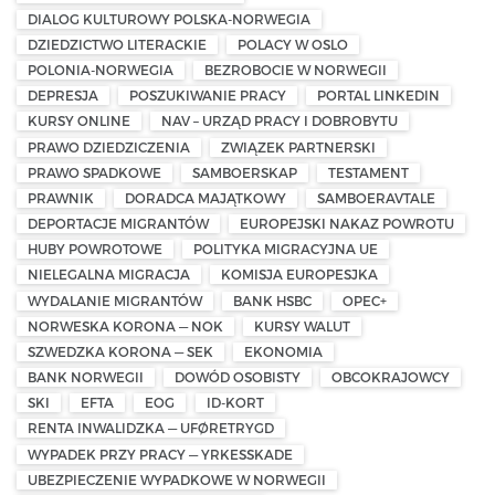
DIALOG KULTUROWY POLSKA-NORWEGIA
DZIEDZICTWO LITERACKIE
POLACY W OSLO
POLONIA-NORWEGIA
BEZROBOCIE W NORWEGII
DEPRESJA
POSZUKIWANIE PRACY
PORTAL LINKEDIN
KURSY ONLINE
NAV – URZĄD PRACY I DOBROBYTU
PRAWO DZIEDZICZENIA
ZWIĄZEK PARTNERSKI
PRAWO SPADKOWE
SAMBOERSKAP
TESTAMENT
PRAWNIK
DORADCA MAJĄTKOWY
SAMBOERAVTALE
DEPORTACJE MIGRANTÓW
EUROPEJSKI NAKAZ POWROTU
HUBY POWROTOWE
POLITYKA MIGRACYJNA UE
NIELEGALNA MIGRACJA
KOMISJA EUROPESJKA
WYDALANIE MIGRANTÓW
BANK HSBC
OPEC+
NORWESKA KORONA — NOK
KURSY WALUT
SZWEDZKA KORONA — SEK
EKONOMIA
BANK NORWEGII
DOWÓD OSOBISTY
OBCOKRAJOWCY
SKI
EFTA
EOG
ID-KORT
RENTA INWALIDZKA — UFØRETRYGD
WYPADEK PRZY PRACY — YRKESSKADE
UBEZPIECZENIE WYPADKOWE W NORWEGII