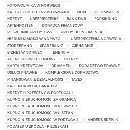
FOTOWOLTAIKA W NORWEGII
KREDYT HIPOTECZNY W HISZPANII
NUPI
VOLKSWAGEN
KREDYT
UBEZPIECZENIE
BANK DNB
FORSIKRING
AFTENPOSTEN
DORADCA FINANSOWY
POŚREDNIK KREDYTOWY
KREDYT KONSUMENCKI
NIERUCHOMOŚCI W NORWEGII
UBEZPIECZENIA NORWEGIA
STOREBRAND
SPAREBANK1
GJENSIDIGE
BIZNES W NORWEGII
ENERGIA
AGENT UBEZPIECZENIOWY
OFERTY
KARTA KREDYTOWA
DRAMMEN
DORADZTWO PRAWNE
USŁUGI PRAWNE
KOMPLEKSOWE DORADZTWO
FINANSOWANIE DZIAŁALNOŚCI
TAVEX
KRÓL NORWEGII, HARALD V
KREDYT HIPOTECZNY W PORTUGALII
KUPNO NIERUCHOMOŚCI ZA GRANICĄ
KUPNO NIERUCHOMOŚCI W NORWEGII
KUPNO NIERUCHOMOŚCI W HISZPANII
KUPNO NIERUCHOMOŚCI W PORTUGALII
ANDERS BREIVIK
PODATEK U ŹRÓDŁA – KILDESKATT