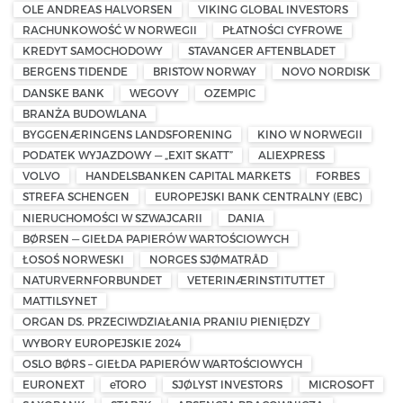
OLE ANDREAS HALVORSEN
VIKING GLOBAL INVESTORS
RACHUNKOWOŚĆ W NORWEGII
PŁATNOŚCI CYFROWE
KREDYT SAMOCHODOWY
STAVANGER AFTENBLADET
BERGENS TIDENDE
BRISTOW NORWAY
NOVO NORDISK
DANSKE BANK
WEGOVY
OZEMPIC
BRANŻA BUDOWLANA
BYGGENÆRINGENS LANDSFORENING
KINO W NORWEGII
PODATEK WYJAZDOWY — „EXIT SKATT”
ALIEXPRESS
VOLVO
HANDELSBANKEN CAPITAL MARKETS
FORBES
STREFA SCHENGEN
EUROPEJSKI BANK CENTRALNY (EBC)
NIERUCHOMOŚCI W SZWAJCARII
DANIA
BØRSEN — GIEŁDA PAPIERÓW WARTOŚCIOWYCH
ŁOSOŚ NORWESKI
NORGES SJØMATRÅD
NATURVERNFORBUNDET
VETERINÆRINSTITUTTET
MATTILSYNET
ORGAN DS. PRZECIWDZIAŁANIA PRANIU PIENIĘDZY
WYBORY EUROPEJSKIE 2024
OSLO BØRS – GIEŁDA PAPIERÓW WARTOŚCIOWYCH
EURONEXT
eTORO
SJØLYST INVESTORS
MICROSOFT