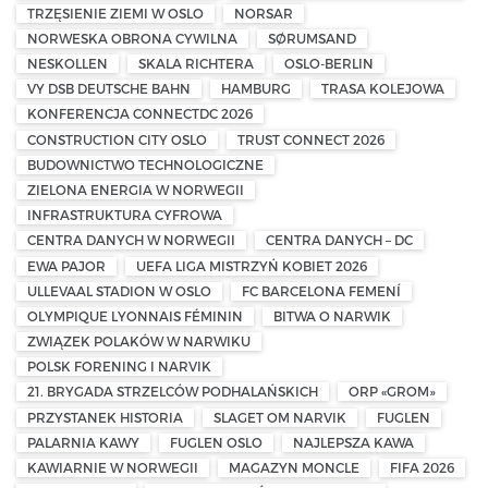
TRZĘSIENIE ZIEMI W OSLO
NORSAR
NORWESKA OBRONA CYWILNA
SØRUMSAND
NESKOLLEN
SKALA RICHTERA
OSLO-BERLIN
VY DSB DEUTSCHE BAHN
HAMBURG
TRASA KOLEJOWA
KONFERENCJA CONNECTDC 2026
CONSTRUCTION CITY OSLO
TRUST CONNECT 2026
BUDOWNICTWO TECHNOLOGICZNE
ZIELONA ENERGIA W NORWEGII
INFRASTRUKTURA CYFROWA
CENTRA DANYCH W NORWEGII
CENTRA DANYCH – DC
EWA PAJOR
UEFA LIGA MISTRZYŃ KOBIET 2026
ULLEVAAL STADION W OSLO
FC BARCELONA FEMENÍ
OLYMPIQUE LYONNAIS FÉMININ
BITWA O NARWIK
ZWIĄZEK POLAKÓW W NARWIKU
POLSK FORENING I NARVIK
21. BRYGADA STRZELCÓW PODHALAŃSKICH
ORP «GROM»
PRZYSTANEK HISTORIA
SLAGET OM NARVIK
FUGLEN
PALARNIA KAWY
FUGLEN OSLO
NAJLEPSZA KAWA
KAWIARNIE W NORWEGII
MAGAZYN MONCLE
FIFA 2026