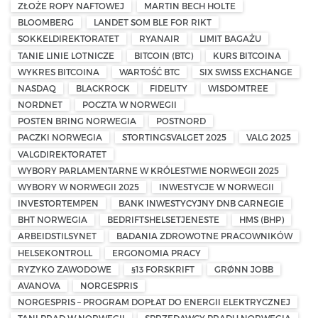
ZŁOŻE ROPY NAFTOWEJ
MARTIN BECH HOLTE
BLOOMBERG
LANDET SOM BLE FOR RIKT
SOKKELDIREKTORATET
RYANAIR
LIMIT BAGAŻU
TANIE LINIE LOTNICZE
BITCOIN (BTC)
KURS BITCOINA
WYKRES BITCOINA
WARTOŚĆ BTC
SIX SWISS EXCHANGE
NASDAQ
BLACKROCK
FIDELITY
WISDOMTREE
NORDNET
POCZTA W NORWEGII
POSTEN BRING NORWEGIA
POSTNORD
PACZKI NORWEGIA
STORTINGSVALGET 2025
VALG 2025
VALGDIREKTORATET
WYBORY PARLAMENTARNE W KRÓLESTWIE NORWEGII 2025
WYBORY W NORWEGII 2025
INWESTYCJE W NORWEGII
INVESTORTEMPEN
BANK INWESTYCYJNY DNB CARNEGIE
BHT NORWEGIA
BEDRIFTSHELSETJENESTE
HMS (BHP)
ARBEIDSTILSYNET
BADANIA ZDROWOTNE PRACOWNIKÓW
HELSEKONTROLL
ERGONOMIA PRACY
RYZYKO ZAWODOWE
§13 FORSKRIFT
GRØNN JOBB
AVANOVA
NORGESPRIS
NORGESPRIS – PROGRAM DOPŁAT DO ENERGII ELEKTRYCZNEJ