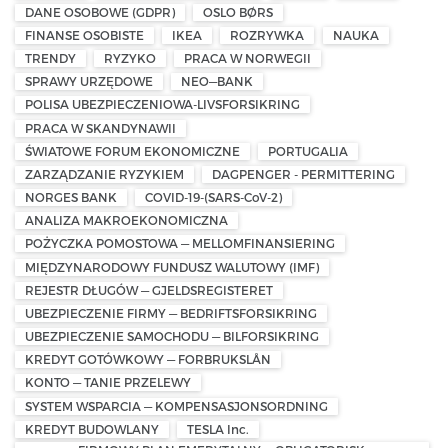
DANE OSOBOWE (GDPR)
OSLO BØRS
FINANSE OSOBISTE
IKEA
ROZRYWKA
NAUKA
TRENDY
RYZYKO
PRACA W NORWEGII
SPRAWY URZĘDOWE
NEO—BANK
POLISA UBEZPIECZENIOWA-LIVSFORSIKRING
PRACA W SKANDYNAWII
ŚWIATOWE FORUM EKONOMICZNE
PORTUGALIA
ZARZĄDZANIE RYZYKIEM
DAGPENGER - PERMITTERING
NORGES BANK
COVID-19-(SARS-CoV-2)
ANALIZA MAKROEKONOMICZNA
POŻYCZKA POMOSTOWA — MELLOMFINANSIERING
MIĘDZYNARODOWY FUNDUSZ WALUTOWY (IMF)
REJESTR DŁUGÓW — GJELDSREGISTERET
UBEZPIECZENIE FIRMY — BEDRIFTSFORSIKRING
UBEZPIECZENIE SAMOCHODU — BILFORSIKRING
KREDYT GOTÓWKOWY — FORBRUKSLÅN
KONTO — TANIE PRZELEWY
SYSTEM WSPARCIA — KOMPENSASJONSORDNING
KREDYT BUDOWLANY
TESLA Inc.