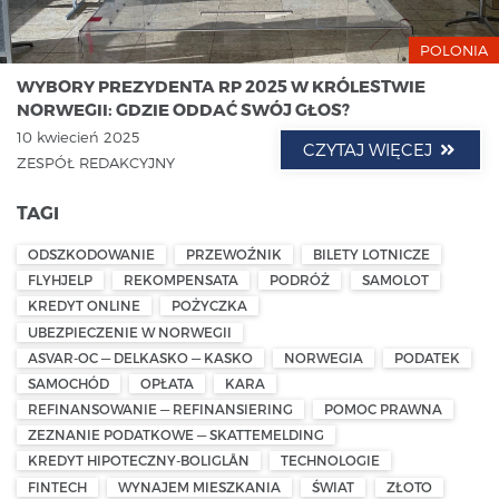
POLONIA
WYBORY PREZYDENTA RP 2025 W KRÓLESTWIE
NORWEGII: GDZIE ODDAĆ SWÓJ GŁOS?
10 kwiecień 2025
CZYTAJ WIĘCEJ
ZESPÓŁ REDAKCYJNY
TAGI
ODSZKODOWANIE
PRZEWOŹNIK
BILETY LOTNICZE
FLYHJELP
REKOMPENSATA
PODRÓŻ
SAMOLOT
KREDYT ONLINE
POŻYCZKA
UBEZPIECZENIE W NORWEGII
ASVAR-OC — DELKASKO — KASKO
NORWEGIA
PODATEK
SAMOCHÓD
OPŁATA
KARA
REFINANSOWANIE — REFINANSIERING
POMOC PRAWNA
ZEZNANIE PODATKOWE — SKATTEMELDING
KREDYT HIPOTECZNY-BOLIGLÅN
TECHNOLOGIE
FINTECH
WYNAJEM MIESZKANIA
ŚWIAT
ZŁOTO