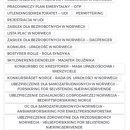
PRACOWNICZY PLAN EMERYTALNY — OTP
UTLENDINGSDIREKTORATET — UDI
PERMITTERING
REJESTRACJA W UDI
ZASIŁEK DLA BEZROBOTNYCH W NORWEGII
LISTA PŁAC W NORWEGII
ZASIŁEK DLA BEZROBOTNYCH W NORWEGII — DAGPENGER
KONKURS – UPADŁOŚĆ W NORWEGII
BOSTYRER ROLLE – ROLA SYNDYKA
SKYLDNERENS EIENDELER – MAJĄTEK DŁUŻNIKA
KONKURSBO OG KREDITORER – MASA UPADŁOŚCIOWA I
WIERZYCIELE
KONKURSRÅDET NORGE – RADA DS. UPADŁOŚCI W NORWEGII
UBEZPIECZENIE DLA SAMOZATRUDNIONYCH W NORWEGII –
FORSIKRING FOR SELVSTENDIG NÆRINGSDRIVENDE
UBEZPIECZENIE DZIAŁALNOŚCI GOSPODARCZEJ NORWEGIA –
BEDRIFTSFORSIKRING NORGE
OC DLA SAMOZATRUDNIONYCH NORWEGIA –
ANSVARSFORSIKRING FOR ENKELTPERSONFORETAK
UBEZPIECZENIE ZDROWOTNE DLA PRZEDSIĘBIORCY
NORWEGIA – HELSEFORSIKRING FOR SELVSTENDIG
NÆRINGSDRIVENDE