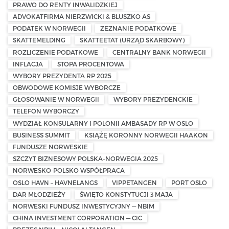
PRAWO DO RENTY INWALIDZKIEJ
ADVOKATFIRMA NIERZWICKI & BLUSZKO AS
PODATEK W NORWEGII
ZEZNANIE PODATKOWE
SKATTEMELDING
SKATTEETAT (URZĄD SKARBOWY)
ROZLICZENIE PODATKOWE
CENTRALNY BANK NORWEGII
INFLACJA
STOPA PROCENTOWA
WYBORY PREZYDENTA RP 2025
OBWODOWE KOMISJE WYBORCZE
GŁOSOWANIE W NORWEGII
WYBORY PREZYDENCKIE
TELEFON WYBORCZY
WYDZIAŁ KONSULARNY I POLONII AMBASADY RP W OSLO
BUSINESS SUMMIT
KSIĄŻĘ KORONNY NORWEGII HAAKON
FUNDUSZE NORWESKIE
SZCZYT BIZNESOWY POLSKA–NORWEGIA 2025
NORWESKO-POLSKO WSPÓŁPRACA
OSLO HAVN – HAVNELANGS
VIPPETANGEN
PORT OSLO
DAR MŁODZIEŻY
ŚWIĘTO KONSTYTUCJI 3 MAJA
NORWESKI FUNDUSZ INWESTYCYJNY — NBIM
CHINA INVESTMENT CORPORATION — CIC