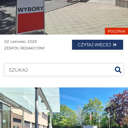
POLONIA
02 czerwiec 2025
CZYTAJ WIĘCEJ
ZESPÓŁ REDAKCYJNY
Szu