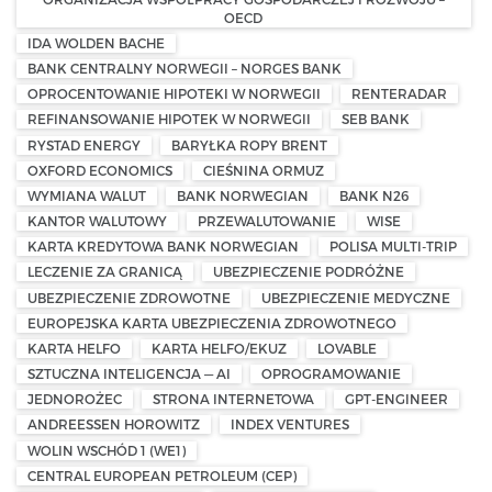
OECD
IDA WOLDEN BACHE
BANK CENTRALNY NORWEGII – NORGES BANK
OPROCENTOWANIE HIPOTEKI W NORWEGII
RENTERADAR
REFINANSOWANIE HIPOTEK W NORWEGII
SEB BANK
RYSTAD ENERGY
BARYŁKA ROPY BRENT
OXFORD ECONOMICS
CIEŚNINA ORMUZ
WYMIANA WALUT
BANK NORWEGIAN
BANK N26
KANTOR WALUTOWY
PRZEWALUTOWANIE
WISE
KARTA KREDYTOWA BANK NORWEGIAN
POLISA MULTI-TRIP
LECZENIE ZA GRANICĄ
UBEZPIECZENIE PODRÓŻNE
UBEZPIECZENIE ZDROWOTNE
UBEZPIECZENIE MEDYCZNE
EUROPEJSKA KARTA UBEZPIECZENIA ZDROWOTNEGO
KARTA HELFO
KARTA HELFO/EKUZ
LOVABLE
SZTUCZNA INTELIGENCJA — AI
OPROGRAMOWANIE
JEDNOROŻEC
STRONA INTERNETOWA
GPT-ENGINEER
ANDREESSEN HOROWITZ
INDEX VENTURES
WOLIN WSCHÓD 1 (WE1)
CENTRAL EUROPEAN PETROLEUM (CEP)