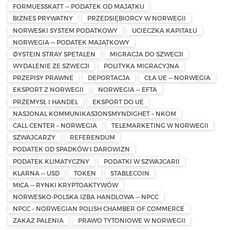
FORMUESSKATT — PODATEK OD MAJĄTKU
BIZNES PRYWATNY
PRZEDSIĘBIORCY W NORWEGII
NORWESKI SYSTEM PODATKOWY
UCIECZKA KAPITAŁU
NORWEGIA — PODATEK MAJĄTKOWY
ØYSTEIN STRAY SPETALEN
MIGRACJA DO SZWECJI
WYDALENIE ZE SZWECJI
POLITYKA MIGRACYJNA
PRZEPISY PRAWNE
DEPORTACJA
CŁA UE — NORWEGIA
EKSPORT Z NORWEGII
NORWEGIA — EFTA
PRZEMYSŁ I HANDEL
EKSPORT DO UE
NASJONAL KOMMUNIKASJONSMYNDIGHET – NKOM
CALL CENTER – NORWEGIA
TELEMARKETING W NORWEGII
SZWAJCARZY
REFERENDUM
PODATEK OD SPADKÓW I DAROWIZN
PODATEK KLIMATYCZNY
PODATKI W SZWAJCARII
KLARNA — USD
TOKEN
STABLECOIN
MiCA — RYNKI KRYPTOAKTYWÓW
NORWESKO-POLSKA IZBA HANDLOWA — NPCC
NPCC – NORWEGIAN POLISH CHAMBER OF COMMERCE
ZAKAZ PALENIA
PRAWO TYTONIOWE W NORWEGII