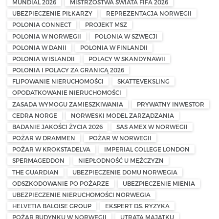
MUNDIAL 2026
MISTRZOSTWA ŚWIATA FIFA 2026
UBEZPIECZENIE PIŁKARZY
REPREZENTACJA NORWEGII
POLONIA CONNECT
PROJEKT MSZ
POLONIA W NORWEGII
POLONIA W SZWECJI
POLONIA W DANII
POLONIA W FINLANDII
POLONIA W ISLANDII
POLACY W SKANDYNAWII
POLONIA I POLACY ZA GRANICĄ 2026
FLIPOWANIE NIERUCHOMOŚCI
SKATTEVEKSLING
OPODATKOWANIE NIERUCHOMOŚCI
ZASADA WYMOGU ZAMIESZKIWANIA
PRYWATNY INWESTOR
CEDRA NORGE
NORWESKI MODEL ZARZĄDZANIA
BADANIE JAKOŚCI ŻYCIA 2026
SAS AMEX W NORWEGII
POŻAR W DRAMMEN
POŻAR W NORWEGII
POŻAR W KROKSTADELVA
IMPERIAL COLLEGE LONDON
SPERMAGEDDON
NIEPŁODNOŚĆ U MĘŻCZYZN
THE GUARDIAN
UBEZPIECZENIE DOMU NORWEGIA
ODSZKODOWANIE PO POŻARZE
UBEZPIECZENIE MIENIA
UBEZPIECZENIE NIERUCHOMOŚCI NORWEGIA
HELVETIA BALOISE GROUP
EKSPERT DS. RYZYKA
POŻAR BUDYNKU W NORWEGII
UTRATA MAJĄTKU