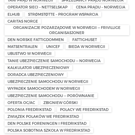
TANI PRĄD W NORWEGII
SPRZEDAWCY PRĄDU NORWEGIA
OPERATOR SIECI – NETTSELSKAP
CENA PRĄDU – NORWEGIA
ELHUB
STRØMSTØTTE – PROGRAM WSPARCIA
CARITAS NORGE
ORGANIZACJE POZARZĄDOWE W NORWEGII — FRIVILLIGE
ORGANISASJONER
DEN NORSKE FATTIGDOMMEN
FATTIGHUSET
MATSENTRALEN
UNICEF
BIEDA W NORWEGII
UBUSTWO W NORWEGII
TANIE UBEZPIECZENIE SAMOCHODU — NORWEGIA
KALKULATOR UBEZPIECZENIOWY
DORADCA UBEZPIECZENIOWY
UBEZPIECZENIE SAMOCHODU W NORWEGII
WYPADEK SAMOCHODEM W NORWEGII
UBEZPIECZENIE SAMOCHODU — PORÓWNANIE
OFERTA OC/AC
ZBIGNIEW GÓRSKI
POLONIA FREDRIKSTAD
POLACY WE FREDRIKSTAD
ZWIĄZEK POLAKÓW WE FREDRIKSTAD
DEN POLSKE FORENINGEN I FREDRIKSTAD
POLSKA SOBOTNIA SZKOŁA W FREDRIKSTAD