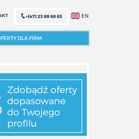
EN
AKT
+(47) 23 89 88 63
FERTY DLA FIRM
ZAMKNIJ X
ZAMKNIJ X
Zdobądź oferty
dopasowane
do Twojego
profilu