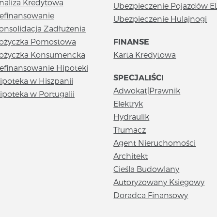
naliza Kredytowa
Ubezpieczenie Pojazdów E
efinansowanie
Ubezpieczenie Hulajnogi
onsolidacja Zadłużenia
ożyczka Pomostowa
FINANSE
ożyczka Konsumencka
Karta Kredytowa
efinansowanie Hipoteki
SPECJALIŚCI
ipoteka w Hiszpanii
Adwokat|Prawnik
ipoteka w Portugalii
Elektryk
Hydraulik
Tłumacz
Agent Nieruchomości
Architekt
Cieśla Budowlany
Autoryzowany Księgowy
Doradca Finansowy