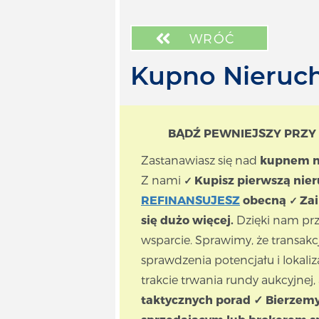
TELECOM
ODSZKODOWANIA
WRÓĆ
ENERGIA
KURSY|SZKOLENIA
Kupno Nieruc
USŁUGI
PRODUKTY
BĄDŹ PEWNIEJSZY PRZY
ODSZKODOWANIA
PRAWO I PORADY
Zastanawiasz się nad
kupnem n
FORMALNOŚCI
USŁUGI
Z nami
Kupisz pierwszą ni
✓
INFORMATYCZNE
REFINANSUJESZ
obecną
Zai
✓
USŁUGI
się dużo więcej.
Dzięki nam prz
INFORMATYCZNE
wsparcie. Sprawimy, że transak
sprawdzenia potencjału i lokaliz
trakcie trwania rundy aukcyjnej,
taktycznych porad ✓ Bierzemy