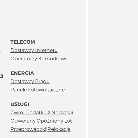
TELECOM
u
Dostawcy Internetu
Operatorzy Komórkowi
ENERGIA
ia
Dostawcy Prądu
Panele Fotowoltaiczne
USŁUGI
Zwrot Podatku z Norwegii
Odwołany|Opóźniony Lot
Przeprowadzki|Relokacja