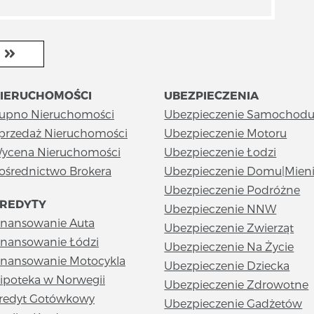
IERUCHOMOŚCI
UBEZPIECZENIA
upno Nieruchomości
Ubezpieczenie Samochod
przedaż Nieruchomości
Ubezpieczenie Motoru
ycena Nieruchomości
Ubezpieczenie Łodzi
ośrednictwo Brokera
Ubezpieczenie Domu|Mien
Ubezpieczenie Podróżne
REDYTY
Ubezpieczenie NNW
inansowanie Auta
Ubezpieczenie Zwierząt
inansowanie Łódzi
Ubezpieczenie Na Życie
inansowanie Motocykla
Ubezpieczenie Dziecka
ipoteka w Norwegii
Ubezpieczenie Zdrowotne
redyt Gotówkowy
Ubezpieczenie Gadżetów