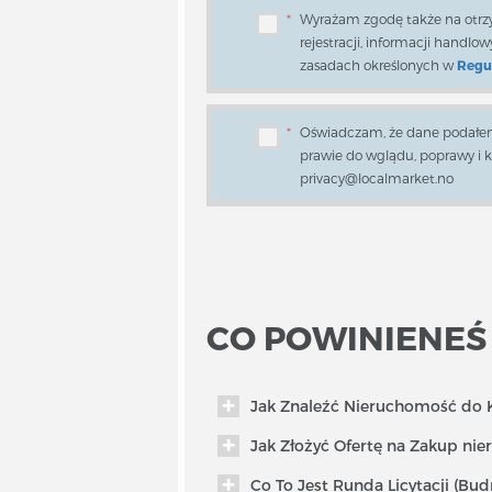
*
Wyrażam zgodę także na ot
rejestracji, informacji handl
zasadach określonych w
Regu
*
Oświadczam, że dane podałem
prawie do wglądu, poprawy i 
privacy@localmarket.no
CO POWINIENEŚ
Jak Znaleźć Nieruchomość do 
Jak Złożyć Ofertę na Zakup ni
Co To Jest Runda Licytacji (Bu