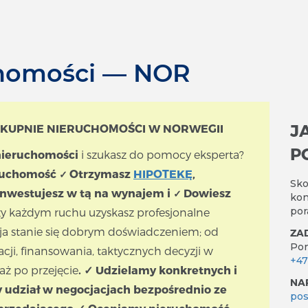
homości — NOR
J
 KUPNIE NIERUCHOMOŚCI W NORWEGII
P
ieruchomości
i szukasz do pomocy eksperta?
eruchomość
Otrzymasz
HIPOTEKĘ
,
✓
Sko
nwestujesz w tą na wynajem i
Dowiesz
✓
kon
por
y każdym ruchu uzyskasz profesjonalne
cja stanie się dobrym doświadczeniem; od
ZA
Pon
acji, finansowania, taktycznych decyzji w
+47
 aż po przejęcie
.
✓ Udzielamy konkretnych i
NA
 udział w negocjacjach bezpośrednio ze
pos