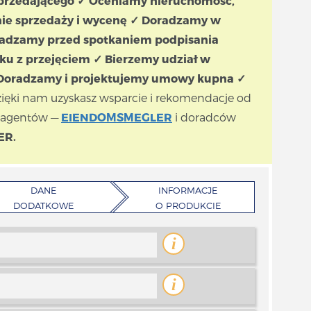
przedającego ✓ Oceniamy nieruchomość,
nie sprzedaży i wycenę ✓ Doradzamy w
oradzamy przed spotkaniem podpisania
 z przejęciem ✓ Bierzemy udział w
✓ Doradzamy i projektujemy umowy kupna ✓
zięki nam uzyskasz wsparcie i rekomendacje od
 agentów —
EIENDOMSMEGLER
i doradców
ER.
DANE
INFORMACJE
DODATKOWE
O PRODUKCIE
i
i