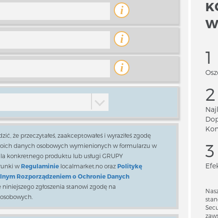
K
i
W
i
i
Osz
Naj
Dop
Kon
zić, że przeczytałeś, zaakceptowałeś i wyraziłeś zgodę
Twoich danych osobowych wymienionych w formularzu w
 dla konkretnego produktu lub usługi GRUPY
Efe
runki w
Regulaminie
localmarket.no oraz
Politykę
lnym Rozporządzeniem o Ochronie Danych
e niniejszego zgłoszenia stanowi zgodę na
Nasz
 osobowych.
stan
Secu
zaws