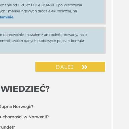
rzymanie od GRUPY LOCALMARKET potwierdzenia
owych i marketingowych drogą elektroniczną, na
laminie
.
 dobrowolnie i zostałem/-am poinformowany/-na o
kontroli swoich danych osobowych poprzez kontakt
DALEJ
 WIEDZIEĆ?
Kupna Norwegii?
eruchomości w Norwegii?
drunde)?