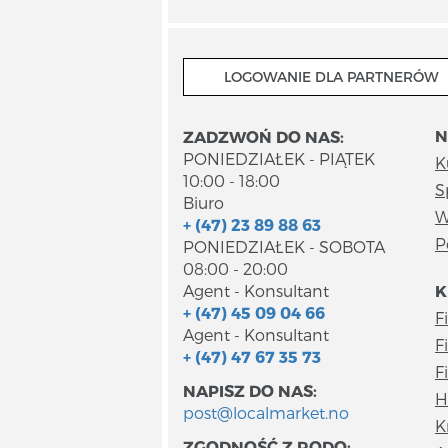
LOGOWANIE DLA PARTNERÓW
N
ZADZWOŃ DO NAS:
PONIEDZIAŁEK - PIĄTEK
K
10:00 - 18:00
S
Biuro
W
+ (47) 23 89 88 63
P
PONIEDZIAŁEK - SOBOTA
08:00 - 20:00
Agent - Konsultant
K
+ (47) 45 09 04 66
F
Agent - Konsultant
F
+ (47) 47 67 35 73
F
NAPISZ DO NAS:
H
post@localmarket.no
K
ZGODNOŚĆ Z RODO: