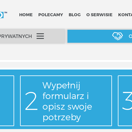
HOME
POLECAMY
BLOG
O SERWISIE
KONT
 PRYWATNYCH
O
Wypełnij
formularz i
opisz swoje
potrzeby