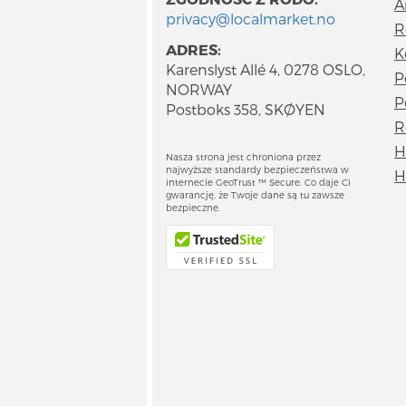
A
privacy@localmarket.no
R
ADRES:
K
Karenslyst Allé 4, 0278 OSLO,
P
NORWAY
P
Postboks 358, SKØYEN
R
H
Nasza strona jest chroniona przez
najwyższe standardy bezpieczeństwa w
H
internecie GeoTrust ™ Secure. Co daje Ci
gwarancję, że Twoje dane są tu zawsze
bezpieczne.