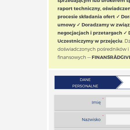
sprzedającym lub brokerem s
raport techniczny, oświadcze
procesie składania ofert ✓ D
umowy ✓ Doradzamy w związku
negocjacjach i przetargach 
Uczestniczymy w przejęciu
. D
doświadczonych pośredników i
finansowych —
FINANSRÅDGIV
DANE
PERSONALNE
*
Imię
*
Nazwisko