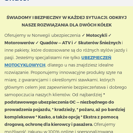
ŚWIADOMY I BEZPIECZNY W KAŻDEJ SYTUACJI. ODKRYJ
NASZE ROZWIĄZANIA DLA DWÓCH KÓŁEK
Oferujemy w Norwegii ubezpieczenia
✓ Motocykli ✓
Motorowerów ✓ Quadów — ATV i ✓ Skuterów Śnieżnych
i
inne pakiety, które dostosowane są do różnych stylów jazdy i
pasji. Jesteśmy specjalistami nie tylko
UBEZPIECZEŃ
MOTOCYKLOWYCH
, dlatego u nas znajdziesz idealne
rozwiązanie. Proponujemy innowacyjne produkty szyte na
miarę, z gwarancjami i określonymi stawkami, których
głównym celem jest zapewnienie bezpieczeństwa i dobrego
samopoczucia naszych klientów. Od najbardziej
*
podstawowego ubezpieczenia OC — niezbędnego do
prowadzenia pojazdu, * kradzieży, * pożaru, aż po bardziej
kompleksowe * Kasko, a także opcję * Ekstra z pomocą
drogową, ochronę dla kierowcy i pasażera.
Oferujemy
możliwość zakupu w 100% online i spersonalizowaną