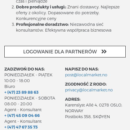
czas i pieniądze
Dobre produkty i usługi::
Znani dostawcy. Najlepsze
oferty z okolicy.
Dopasowane do potrzeby.
Konkurencyjne ceny
Profesjonalne doradztwo:
Niezawodna sieć
konsultantów.
Efektywna współpraca biznesowa
LOGOWANIE DLA PARTNERÓW
ZADZWOŃ DO NAS:
NAPISZ DO NAS:
PONIEDZIAŁEK - PIĄTEK
post@localmarket.no
10:00 - 18:00
ZGODNOŚĆ Z RODO:
Biuro
privacy@localmarket.no
+ (47) 23 89 88 63
PONIEDZIAŁEK - SOBOTA
ADRES:
08:00 - 20:00
Karenslyst Allé 4, 0278 OSLO,
Agent - Konsultant
NORWAY
+ (47) 45 09 04 66
Postboks 358, SKØYEN
Agent - Konsultant
+ (47) 47 67 35 73