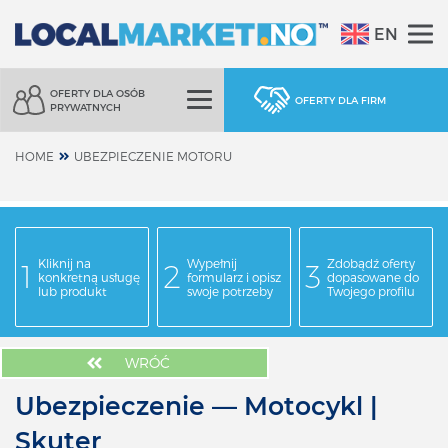
EN
OFERTY DLA OSÓB
OFERTY DLA FIRM
PRYWATNYCH
HOME
UBEZPIECZENIE MOTORU
Kliknij na
Wypełnij
Zdobądź oferty
konkretną usługę
formularz i opisz
dopasowane do
lub produkt
swoje potrzeby
Twojego profilu
WRÓĆ
Ubezpieczenie — Motocykl |
Skuter