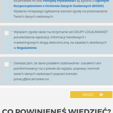
localmarket.no oraz
Politykę Prywatności
są zgodna z
Ogólnym
Rozporządzeniem o Ochronie Danych Osobowych (RODO)
.
Wysłanie niniejszego zgłoszenia stanowi zgodę na przetwarzanie
Twoich danych osobowych.
*
Wyrażam zgodę także na otrzymanie od GRUPY LOCALMARKET
potwierdzenia rejestracji, informacji handlowych i
marketingowych drogą elektroniczną, na zasadach określonych
w
Regulaminie
.
*
Oświadczam, że dane podałem dobrowolnie i zostałem/-am
poinformowany/-na o prawie do wglądu, poprawy i kontroli
swoich danych osobowych poprzez kontakt
privacy@localmarket.no
DALEJ
CO POWINIENEŚ WIEDZIEĆ?