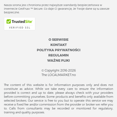
Nasza strona jest chroniona przez najwyższe standardy bezpieczeństwa w
internecie GeoTrust ™ Secure. Co daje Ci gwarancję, że Twoje dane są tu zawsze
bezpieczne.
O SERWISIE
KONTAKT
POLITYKA PRYWATNOŚCI
REGULAMIN
WAŻNE PLIKI
© Copyright 2016-2026
The LOCALMARKET.no
The content of this website is for information purposes only and does not
constitute as advice. While we take every care to ensure the information
provided is correct and up to date, please always check with your providers
before committing yourselves. Some products and benefits only available from
selected brokers. Our service is free to you but to operate this service we may
receive a fixed fee and/or commission from the provider or broker we refer you
to. Calls from consultants may be recorded or monitored for regulatory,
training and quality purposes.