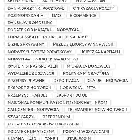
SKLEP JOKER
SKLEP MENY
POCZTA W DANII
DANIA SKRZYNKI POCZTOWE
CYFRYZACJA POCZTY
POSTNORD DANIA
DAO
E-COMMERCE
DANSK AVIS OMDELING
PODATEK OD MAJĄTKU — NORWEGIA
FORMUESSKATT — PODATEK OD MAJĄTKU
BIZNES PRYWATNY
PRZEDSIĘBIORCY W NORWEGII
NORWESKI SYSTEM PODATKOWY
UCIECZKA KAPITAŁU
NORWEGIA — PODATEK MAJĄTKOWY
ØYSTEIN STRAY SPETALEN
MIGRACJA DO SZWECJI
WYDALENIE ZE SZWECJI
POLITYKA MIGRACYJNA
PRZEPISY PRAWNE
DEPORTACJA
CŁA UE — NORWEGIA
EKSPORT Z NORWEGII
NORWEGIA — EFTA
PRZEMYSŁ I HANDEL
EKSPORT DO UE
NASJONAL KOMMUNIKASJONSMYNDIGHET – NKOM
CALL CENTER – NORWEGIA
TELEMARKETING W NORWEGII
SZWAJCARZY
REFERENDUM
PODATEK OD SPADKÓW I DAROWIZN
PODATEK KLIMATYCZNY
PODATKI W SZWAJCARII
KLARNA — USD
TOKEN
STABLECOIN