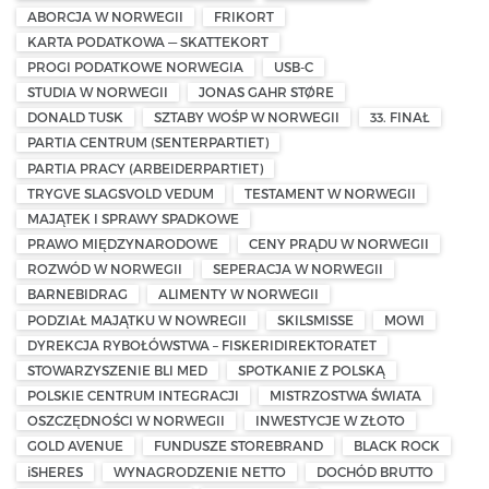
ABORCJA W NORWEGII
FRIKORT
KARTA PODATKOWA — SKATTEKORT
PROGI PODATKOWE NORWEGIA
USB-C
STUDIA W NORWEGII
JONAS GAHR STØRE
DONALD TUSK
SZTABY WOŚP W NORWEGII
33. FINAŁ
PARTIA CENTRUM (SENTERPARTIET)
PARTIA PRACY (ARBEIDERPARTIET)
TRYGVE SLAGSVOLD VEDUM
TESTAMENT W NORWEGII
MAJĄTEK I SPRAWY SPADKOWE
PRAWO MIĘDZYNARODOWE
CENY PRĄDU W NORWEGII
ROZWÓD W NORWEGII
SEPERACJA W NORWEGII
BARNEBIDRAG
ALIMENTY W NORWEGII
PODZIAŁ MAJĄTKU W NOWREGII
SKILSMISSE
MOWI
DYREKCJA RYBOŁÓWSTWA – FISKERIDIREKTORATET
STOWARZYSZENIE BLI MED
SPOTKANIE Z POLSKĄ
POLSKIE CENTRUM INTEGRACJI
MISTRZOSTWA ŚWIATA
OSZCZĘDNOŚCI W NORWEGII
INWESTYCJE W ZŁOTO
GOLD AVENUE
FUNDUSZE STOREBRAND
BLACK ROCK
iSHERES
WYNAGRODZENIE NETTO
DOCHÓD BRUTTO