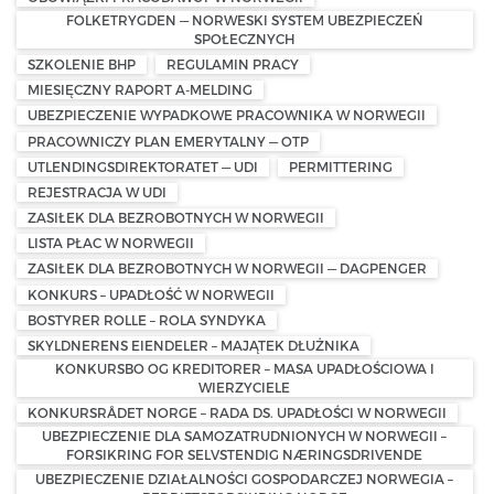
FOLKETRYGDEN — NORWESKI SYSTEM UBEZPIECZEŃ
SPOŁECZNYCH
SZKOLENIE BHP
REGULAMIN PRACY
MIESIĘCZNY RAPORT A-MELDING
UBEZPIECZENIE WYPADKOWE PRACOWNIKA W NORWEGII
PRACOWNICZY PLAN EMERYTALNY — OTP
UTLENDINGSDIREKTORATET — UDI
PERMITTERING
REJESTRACJA W UDI
ZASIŁEK DLA BEZROBOTNYCH W NORWEGII
LISTA PŁAC W NORWEGII
ZASIŁEK DLA BEZROBOTNYCH W NORWEGII — DAGPENGER
KONKURS – UPADŁOŚĆ W NORWEGII
BOSTYRER ROLLE – ROLA SYNDYKA
SKYLDNERENS EIENDELER – MAJĄTEK DŁUŻNIKA
KONKURSBO OG KREDITORER – MASA UPADŁOŚCIOWA I
WIERZYCIELE
KONKURSRÅDET NORGE – RADA DS. UPADŁOŚCI W NORWEGII
UBEZPIECZENIE DLA SAMOZATRUDNIONYCH W NORWEGII –
FORSIKRING FOR SELVSTENDIG NÆRINGSDRIVENDE
UBEZPIECZENIE DZIAŁALNOŚCI GOSPODARCZEJ NORWEGIA –