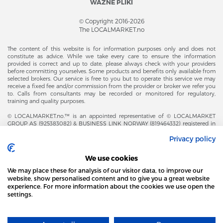
WAŻNE PLIKI
© Copyright 2016-2026
The LOCALMARKET.no
The content of this website is for information purposes only and does not
constitute as advice. While we take every care to ensure the information
provided is correct and up to date, please always check with your providers
before committing yourselves. Some products and benefits only available from
selected brokers. Our service is free to you but to operate this service we may
receive a fixed fee and/or commission from the provider or broker we refer you
to. Calls from consultants may be recorded or monitored for regulatory,
training and quality purposes.
© LOCALMARKET.no.™ is an appointed representative of © LOCALMARKET
GROUP AS (925383082) & BUSINESS LINK NORWAY (819464332) registered in
The Office of Business Enterprises in The Kingdom of Norway |
Privacy policy
Brønnøysundregistrene. Financial & Insurance Services and Markets Authority,
and subject to limited regulation by the Financial Conduct Authority. Head
Office Adresse: Karenslyst Alle 4, 0278 Oslo – Skøyen. Post Adresse: Postboks
We use cookies
358, 0213 Oslo, Norway. Email Contact: post@localmarket.no. Office Contact: +
47 23 89 88 63 © Copyright 2016-2026 The LOCALMARKET GROUP ™.
We may place these for analysis of our visitor data, to improve our
website, show personalised content and to give you a great website
experience. For more information about the cookies we use open the
settings.
DODATKOWO OD ZESPOŁU LOCALMARKET |
USŁUGI DLA BIZNESU
STRONA LOCAL MARKET WYKORZYSTUJE PLIKI
COOKIES