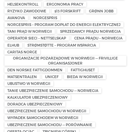
HELSEKONTROLL
ERGONOMIA PRACY
RYZYKO ZAWODOWE
§13 FORSKRIFT
GRØNN JOBB
AVANOVA
NORGESPRIS
NORGESPRIS – PROGRAM DOPŁAT DO ENERGII ELEKTRYCZNEJ
TANI PRĄD W NORWEGII
SPRZEDAWCY PRĄDU NORWEGIA
OPERATOR SIECI – NETTSELSKAP
CENA PRĄDU – NORWEGIA
ELHUB
STRØMSTØTTE – PROGRAM WSPARCIA
CARITAS NORGE
ORGANIZACJE POZARZĄDOWE W NORWEGII — FRIVILLIGE
ORGANISASJONER
DEN NORSKE FATTIGDOMMEN
FATTIGHUSET
MATSENTRALEN
UNICEF
BIEDA W NORWEGII
UBUSTWO W NORWEGII
TANIE UBEZPIECZENIE SAMOCHODU — NORWEGIA
KALKULATOR UBEZPIECZENIOWY
DORADCA UBEZPIECZENIOWY
UBEZPIECZENIE SAMOCHODU W NORWEGII
WYPADEK SAMOCHODEM W NORWEGII
UBEZPIECZENIE SAMOCHODU — PORÓWNANIE
OFERTA OC/AC
ZBIGNIEW GÓRSKI