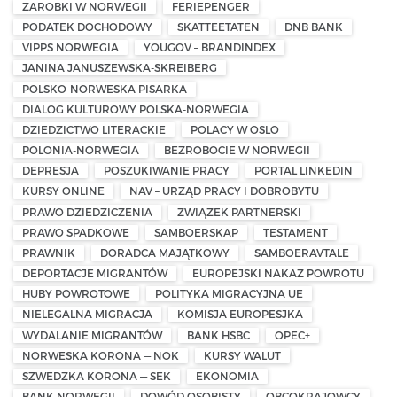
ZAROBKI W NORWEGII
FERIEPENGER
PODATEK DOCHODOWY
SKATTEETATEN
DNB BANK
VIPPS NORWEGIA
YOUGOV – BRANDINDEX
JANINA JANUSZEWSKA-SKREIBERG
POLSKO-NORWESKA PISARKA
DIALOG KULTUROWY POLSKA-NORWEGIA
DZIEDZICTWO LITERACKIE
POLACY W OSLO
POLONIA-NORWEGIA
BEZROBOCIE W NORWEGII
DEPRESJA
POSZUKIWANIE PRACY
PORTAL LINKEDIN
KURSY ONLINE
NAV – URZĄD PRACY I DOBROBYTU
PRAWO DZIEDZICZENIA
ZWIĄZEK PARTNERSKI
PRAWO SPADKOWE
SAMBOERSKAP
TESTAMENT
PRAWNIK
DORADCA MAJĄTKOWY
SAMBOERAVTALE
DEPORTACJE MIGRANTÓW
EUROPEJSKI NAKAZ POWROTU
HUBY POWROTOWE
POLITYKA MIGRACYJNA UE
NIELEGALNA MIGRACJA
KOMISJA EUROPESJKA
WYDALANIE MIGRANTÓW
BANK HSBC
OPEC+
NORWESKA KORONA — NOK
KURSY WALUT
SZWEDZKA KORONA — SEK
EKONOMIA
BANK NORWEGII
DOWÓD OSOBISTY
OBCOKRAJOWCY