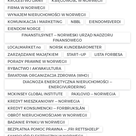
KRÓLESTWO DANII
KSIĘGOWOŚĆ W NORWEGII
FIRMA W NORWEGII
WYNAJEM NIERUCHOMOŚCI W NORWEGII
KOMUNIKACJA I MARKETING
NBBL
EIENDOMSVERDI
EIENDOM NORGE
FINANSTILSYNET — NORWESKI URZĄD NADZORU
FINANSOWEGO
LOCALMARKET.no
NORSK KUNDEBAROMETER
ZARZĄDZANIE MAJĄTKIEM
START—UP
LISTA FORBESA
PORADY PRAWNE W NORWEGII
RYBACTWO I AKWAKULTURA
ŚWIATOWA ORGANIZACJA ZDROWIA (WHO)
DIAGNOZA ENERGETYCZNA NIERUCHOMOŚCI —
ENERGIVURDERING
MCKINSEY GLOBAL INSTITUTE
PAXLOVID — NORWEGIA
KREDYT MIESZKANIOWY — NORWEGIA
KREDYT KONSUMENCKI — FORBRUKSLÅN
OBRÓT NIERUCHOMOŚCIAMI W NORWEGII
BADANIE RYNKU W NORWEGII
BEZPŁATNA POMOC PRAWNA — „FRI RETTSHJELP”