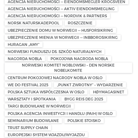
AGENCJA NIERUCHOMOŚCI — EIENDOMSMEGLER KROGSVEEN
AGENCJA NIERUCHOMOŚCI — AKTIV EIENDOMSMEGLING
AGENCJA NIERUCHOMOŚCI — NORDVIK & PARTNERS
NORSK NATURSKADEPOOL
ROSZCZENIE
UBEZPIECZENIE DOMU W NORWEGII — HUSFORSIKRING
UBEZPIECZENIE MIENIA W NORWEGII — INBBOROSIKIRNG
HURAGAN „AMY”
NORWESKI FUNDUSZU DS. SZKÓD NATURALNYCH
NAGORDA NOBLA
POKOJOWA NAGRODA NOBLA
NORWESKI KOMITET NOBLOWSKI – DEN NORSKE
NOBELKOMITE
CENTRUM POKOJOWEJ NAGRODY NOBLA W OSLO
WE DO FESTIVAL 2025
„PUNKT ZWROTNY” – WYDARZENIE
POLSKA SZTUKA WSPÓŁCZESNA W OSLO
HØYMAGASINET
WARSZTATY I SPOTKANIA
BYGG REIS DEG 2025
TARGI BUDOWLANE W NORWEGII
POLSKA AGENCJA INWESTYCJI I HANDLU (PAIH) W OSLO
SEMINARIUM BUDOWLANE
POLSKIE STOISKO
TRUST SUPPLY CHAIN
EUROPEJSKI SYSTEM WJAZDU/WYJAZDU