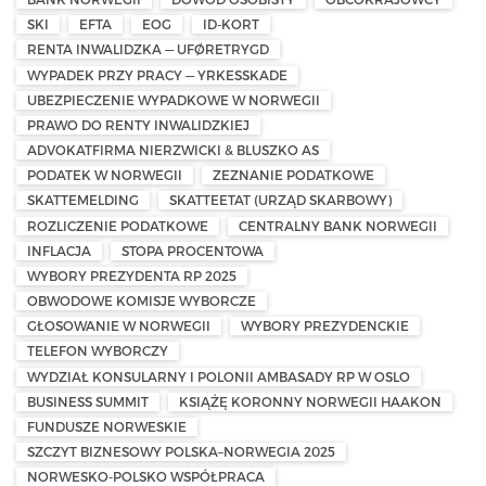
SKI
EFTA
EOG
ID-KORT
RENTA INWALIDZKA — UFØRETRYGD
WYPADEK PRZY PRACY — YRKESSKADE
UBEZPIECZENIE WYPADKOWE W NORWEGII
PRAWO DO RENTY INWALIDZKIEJ
ADVOKATFIRMA NIERZWICKI & BLUSZKO AS
PODATEK W NORWEGII
ZEZNANIE PODATKOWE
SKATTEMELDING
SKATTEETAT (URZĄD SKARBOWY)
ROZLICZENIE PODATKOWE
CENTRALNY BANK NORWEGII
INFLACJA
STOPA PROCENTOWA
WYBORY PREZYDENTA RP 2025
OBWODOWE KOMISJE WYBORCZE
GŁOSOWANIE W NORWEGII
WYBORY PREZYDENCKIE
TELEFON WYBORCZY
WYDZIAŁ KONSULARNY I POLONII AMBASADY RP W OSLO
BUSINESS SUMMIT
KSIĄŻĘ KORONNY NORWEGII HAAKON
FUNDUSZE NORWESKIE
SZCZYT BIZNESOWY POLSKA–NORWEGIA 2025
NORWESKO-POLSKO WSPÓŁPRACA