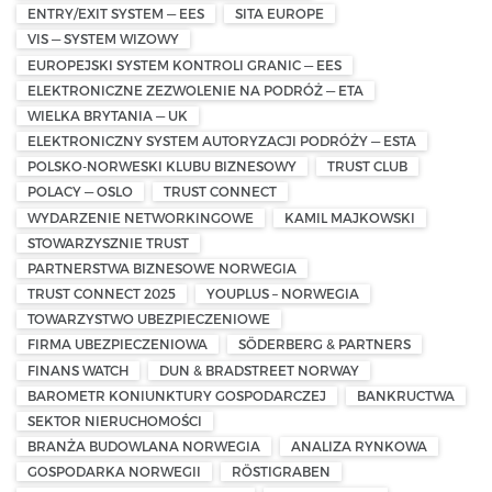
ENTRY/EXIT SYSTEM — EES
SITA EUROPE
VIS — SYSTEM WIZOWY
EUROPEJSKI SYSTEM KONTROLI GRANIC — EES
ELEKTRONICZNE ZEZWOLENIE NA PODRÓŻ — ETA
WIELKA BRYTANIA — UK
ELEKTRONICZNY SYSTEM AUTORYZACJI PODRÓŻY — ESTA
POLSKO-NORWESKI KLUBU BIZNESOWY
TRUST CLUB
POLACY — OSLO
TRUST CONNECT
WYDARZENIE NETWORKINGOWE
KAMIL MAJKOWSKI
STOWARZYSZNIE TRUST
PARTNERSTWA BIZNESOWE NORWEGIA
TRUST CONNECT 2025
YOUPLUS – NORWEGIA
TOWARZYSTWO UBEZPIECZENIOWE
FIRMA UBEZPIECZENIOWA
SÖDERBERG & PARTNERS
FINANS WATCH
DUN & BRADSTREET NORWAY
BAROMETR KONIUNKTURY GOSPODARCZEJ
BANKRUCTWA
SEKTOR NIERUCHOMOŚCI
BRANŻA BUDOWLANA NORWEGIA
ANALIZA RYNKOWA
GOSPODARKA NORWEGII
RÖSTIGRABEN