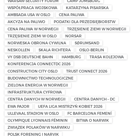
WARSAW SECURITY FORUM
CAMP JOMSBORG
WSPÓŁPRACA WOJSKOWA
KATARZYNA PISARSKA
AMBSADA USA W OSLO
CENA PALIWA
AKCYZA NA PALIWO
PODATKI DLA PRZEDSIĘBIORSTW
CENA PALIWA W NORWEGII
TRZĘSIENIE ZIEMI W NORWEGII
TRZĘSIENIE ZIEMI W OSLO
NORSAR
NORWESKA OBRONA CYWILNA
SØRUMSAND
NESKOLLEN
SKALA RICHTERA
OSLO-BERLIN
VY DSB DEUTSCHE BAHN
HAMBURG
TRASA KOLEJOWA
KONFERENCJA CONNECTDC 2026
CONSTRUCTION CITY OSLO
TRUST CONNECT 2026
BUDOWNICTWO TECHNOLOGICZNE
ZIELONA ENERGIA W NORWEGII
INFRASTRUKTURA CYFROWA
CENTRA DANYCH W NORWEGII
CENTRA DANYCH – DC
EWA PAJOR
UEFA LIGA MISTRZYŃ KOBIET 2026
ULLEVAAL STADION W OSLO
FC BARCELONA FEMENÍ
OLYMPIQUE LYONNAIS FÉMININ
BITWA O NARWIK
ZWIĄZEK POLAKÓW W NARWIKU
POLSK FORENING I NARVIK