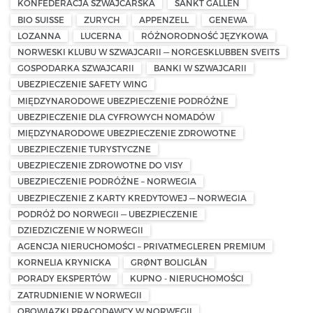
KONFEDERACJA SZWAJCARSKA
SANKT GALLEN
BIO SUISSE
ZURYCH
APPENZELL
GENEWA
LOZANNA
LUCERNA
RÓŻNORODNOŚĆ JĘZYKOWA
NORWESKI KLUBU W SZWAJCARII — NORGESKLUBBEN SVEITS
GOSPODARKA SZWAJCARII
BANKI W SZWAJCARII
UBEZPIECZENIE SAFETY WING
MIĘDZYNARODOWE UBEZPIECZENIE PODRÓŻNE
UBEZPIECZENIE DLA CYFROWYCH NOMADÓW
MIĘDZYNARODOWE UBEZPIECZENIE ZDROWOTNE
UBEZPIECZENIE TURYSTYCZNE
UBEZPIECZENIE ZDROWOTNE DO VISY
UBEZPIECZENIE PODRÓŻNE – NORWEGIA
UBEZPIECZENIE Z KARTY KREDYTOWEJ — NORWEGIA
PODRÓŻ DO NORWEGII — UBEZPIECZENIE
DZIEDZICZENIE W NORWEGII
AGENCJA NIERUCHOMOŚCI – PRIVATMEGLEREN PREMIUM
KORNELIA KRYNICKA
GRØNT BOLIGLÅN
PORADY EKSPERTÓW
KUPNO - NIERUCHOMOŚCI
ZATRUDNIENIE W NORWEGII
OBOWIĄZKI PRACODAWCY W NORWEGII