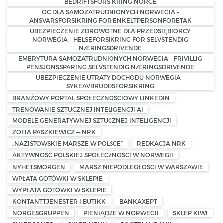
BEDRIFTSFORSIKRING NORGE
OC DLA SAMOZATRUDNIONYCH NORWEGIA –
ANSVARSFORSIKRING FOR ENKELTPERSONFORETAK
UBEZPIECZENIE ZDROWOTNE DLA PRZEDSIĘBIORCY
NORWEGIA – HELSEFORSIKRING FOR SELVSTENDIG
NÆRINGSDRIVENDE
EMERYTURA SAMOZATRUDNIONYCH NORWEGIA – FRIVILLIG
PENSJONSSPARING SELVSTENDIG NÆRINGSDRIVENDE
UBEZPIECZENIE UTRATY DOCHODU NORWEGIA –
SYKEAVBRUDDSFORSIKRING
BRANŻOWY PORTAL SPOŁECZNOŚCIOWY LINKEDIN
TRENOWANIE SZTUCZNEJ INTELIGENCJI AI
MODELE GENERATYWNEJ SZTUCZNEJ INTELIGENCJI
ZOFIA PASZKIEWICZ — NRK
„NAZISTOWSKIE MARSZE W POLSCE”
REDKACJA NRK
AKTYWNOŚĆ POLSKIEJ SPOŁECZNOŚCI W NORWEGII
NYHETSMORGEN
MARSZ NIEPODLEGŁOŚCI W WARSZAWIE
WPŁATA GOTÓWKI W SKLEPIE
WYPŁATA GOTÓWKI W SKLEPIE
KONTANTTJENESTER I BUTIKK
BANKAXEPT
NORGESGRUPPEN
PIENIĄDZE W NORWEGII
SKLEP KIWI