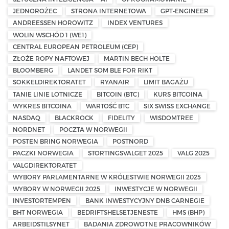
JEDNOROŻEC
STRONA INTERNETOWA
GPT-ENGINEER
ANDREESSEN HOROWITZ
INDEX VENTURES
WOLIN WSCHÓD 1 (WE1)
CENTRAL EUROPEAN PETROLEUM (CEP)
ZŁOŻE ROPY NAFTOWEJ
MARTIN BECH HOLTE
BLOOMBERG
LANDET SOM BLE FOR RIKT
SOKKELDIREKTORATET
RYANAIR
LIMIT BAGAŻU
TANIE LINIE LOTNICZE
BITCOIN (BTC)
KURS BITCOINA
WYKRES BITCOINA
WARTOŚĆ BTC
SIX SWISS EXCHANGE
NASDAQ
BLACKROCK
FIDELITY
WISDOMTREE
NORDNET
POCZTA W NORWEGII
POSTEN BRING NORWEGIA
POSTNORD
PACZKI NORWEGIA
STORTINGSVALGET 2025
VALG 2025
VALGDIREKTORATET
WYBORY PARLAMENTARNE W KRÓLESTWIE NORWEGII 2025
WYBORY W NORWEGII 2025
INWESTYCJE W NORWEGII
INVESTORTEMPEN
BANK INWESTYCYJNY DNB CARNEGIE
BHT NORWEGIA
BEDRIFTSHELSETJENESTE
HMS (BHP)
ARBEIDSTILSYNET
BADANIA ZDROWOTNE PRACOWNIKÓW