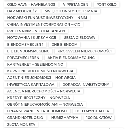
OSLO HAVN – HAVNELANGS
VIPPETANGEN
PORT OSLO
DAR MŁODZIEŻY
ŚWIĘTO KONSTYTUCJI 3 MAJA
NORWESKI FUNDUSZ INWESTYCYJNY — NBIM
CHINA INVESTMENT CORPORATION — CIC
PREZES NBIM – NICOLAI TANGEN
NOTOWANIA I KURSY AKCJI
SESJA GIEŁDOWA
EIENDOMSMEGLER 1
DNB EIENDOM
EIE EIENDOMSMEGLING
KROGSVEEN NIERUCHOMOŚCI
PRIVATMEGLEREN
AKTIV EIENDOMSMEGLING
KARTVERKET — SEEIENDOM.NO
KUPNO NIERUCHOMOŚCI NORWEGIA
AGENT NIERUCHOMOŚCI — NORWEGIA
INWESTYCJA KAPITAŁOWA
DORADCA INWESTYCYJNY
AGENCJA NIERUCHOMOŚCI — NORWEGIA
KREDYT HIPOTECZNY — NORWEGIA
OBRÓT NIERUCHOMOŚCIAMI — NORWEGIA
FINANSOWANIE NIERUCHOMOŚCI
OSLO MYNTGALLERI
GRAND HOTEL OSLO
NUMIZMATYKA
100 DUKATÓW
ZŁOTA MONETA