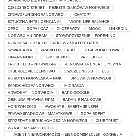
SAMOCHÓD ELEKTRYCZNY W NORWEGII
GJELDSREGISTERET — REJESTR DŁUGÓW W NORWEGII
CROWDFUNDING W NORWEGII
CHATGPT
SZTUCZNA INTELIGENCJA AI
WORK-LIFE BALANCE
OPEC
ROPA I GAZ
ZŁOTE WIZY
MOOC
LINKEDIN
NORWEGIAN DREAM
STOWARZYSZENIE — FORENING
NORWESKI URZĄD PODATKOWY-SKATTEETATEN
SZWAJCARIA
PRAWO I PODATKI
ULGA PODATKOWA
FINANS NORGE
E-MOBILNOŚĆ
PROJEKT—K
TRUST CLUB — NORWEGIA
RENOWACJA ENERGETYCZNA
CYBERBEZPIECZEŃSTWO
OSZCZĘDNOŚCI
BSU
KORONA NORWESKA — NOK
UMOWA W NORWEGII
SAMOCHÓD W NORWEGII
MIGRACJA
ADWOKAT — NORWEGIA
BARD GOOGLE
OBSŁUGA PRAWNA FIRM
BADANIE NAUKOWE
HORIZON 2020
AWOKAT ELISABETH JENSEN
PRAWO SPADKOWE I MAJĄTKOWE
ROPA BRENT
SPRZEDAŻ NIERUCHOMOŚCI W NORWEGII
CLUB TRUST
WYNAJEM SAMOCHODU
AGENT NIERUCHOMOŚCI — EIENDOMSMEGLER, KORNELIA