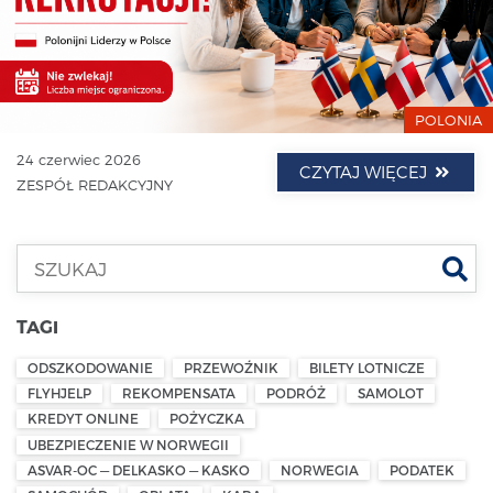
POLONIA
24 czerwiec 2026
CZYTAJ WIĘCEJ
ZESPÓŁ REDAKCYJNY
Szu
TAGI
ODSZKODOWANIE
PRZEWOŹNIK
BILETY LOTNICZE
FLYHJELP
REKOMPENSATA
PODRÓŻ
SAMOLOT
KREDYT ONLINE
POŻYCZKA
UBEZPIECZENIE W NORWEGII
ASVAR-OC — DELKASKO — KASKO
NORWEGIA
PODATEK