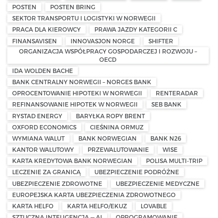
POSTEN
POSTEN BRING
SEKTOR TRANSPORTU I LOGISTYKI W NORWEGII
PRACA DLA KIEROWCY
PRAWA JAZDY KATEGORII C
FINANSAVISEN
INNOVASJON NORGE
SHIFTER
ORGANIZACJA WSPÓŁPRACY GOSPODARCZEJ I ROZWOJU –
OECD
IDA WOLDEN BACHE
BANK CENTRALNY NORWEGII – NORGES BANK
OPROCENTOWANIE HIPOTEKI W NORWEGII
RENTERADAR
REFINANSOWANIE HIPOTEK W NORWEGII
SEB BANK
RYSTAD ENERGY
BARYŁKA ROPY BRENT
OXFORD ECONOMICS
CIEŚNINA ORMUZ
WYMIANA WALUT
BANK NORWEGIAN
BANK N26
KANTOR WALUTOWY
PRZEWALUTOWANIE
WISE
KARTA KREDYTOWA BANK NORWEGIAN
POLISA MULTI-TRIP
LECZENIE ZA GRANICĄ
UBEZPIECZENIE PODRÓŻNE
UBEZPIECZENIE ZDROWOTNE
UBEZPIECZENIE MEDYCZNE
EUROPEJSKA KARTA UBEZPIECZENIA ZDROWOTNEGO
KARTA HELFO
KARTA HELFO/EKUZ
LOVABLE
SZTUCZNA INTELIGENCJA — AI
OPROGRAMOWANIE