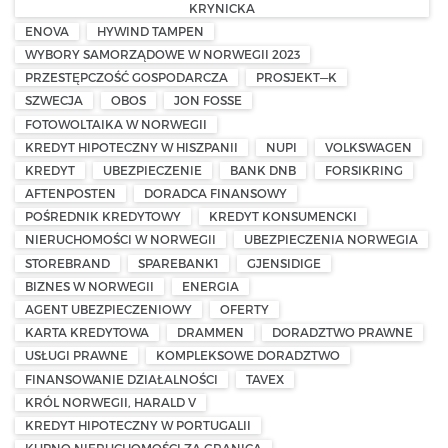
KRYNICKA
ENOVA
HYWIND TAMPEN
WYBORY SAMORZĄDOWE W NORWEGII 2023
PRZESTĘPCZOŚĆ GOSPODARCZA
PROSJEKT—K
SZWECJA
OBOS
JON FOSSE
FOTOWOLTAIKA W NORWEGII
KREDYT HIPOTECZNY W HISZPANII
NUPI
VOLKSWAGEN
KREDYT
UBEZPIECZENIE
BANK DNB
FORSIKRING
AFTENPOSTEN
DORADCA FINANSOWY
POŚREDNIK KREDYTOWY
KREDYT KONSUMENCKI
NIERUCHOMOŚCI W NORWEGII
UBEZPIECZENIA NORWEGIA
STOREBRAND
SPAREBANK1
GJENSIDIGE
BIZNES W NORWEGII
ENERGIA
AGENT UBEZPIECZENIOWY
OFERTY
KARTA KREDYTOWA
DRAMMEN
DORADZTWO PRAWNE
USŁUGI PRAWNE
KOMPLEKSOWE DORADZTWO
FINANSOWANIE DZIAŁALNOŚCI
TAVEX
KRÓL NORWEGII, HARALD V
KREDYT HIPOTECZNY W PORTUGALII