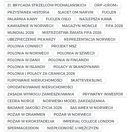
21. BRYGADA STRZELCÓW PODHALAŃSKICH
ORP «GROM»
PRZYSTANEK HISTORIA
SLAGET OM NARVIK
FUGLEN
PALARNIA KAWY
FUGLEN OSLO
NAJLEPSZA KAWA
KAWIARNIE W NORWEGII
MAGAZYN MONCLE
FIFA 2026
MUNDIAL 2026
MISTRZOSTWA ŚWIATA FIFA 2026
UBEZPIECZENIE PIŁKARZY
REPREZENTACJA NORWEGII
POLONIA CONNECT
PROJEKT MSZ
POLONIA W NORWEGII
POLONIA W SZWECJI
POLONIA W DANII
POLONIA W FINLANDII
POLONIA W ISLANDII
POLACY W SKANDYNAWII
POLONIA I POLACY ZA GRANICĄ 2026
FLIPOWANIE NIERUCHOMOŚCI
SKATTEVEKSLING
OPODATKOWANIE NIERUCHOMOŚCI
ZASADA WYMOGU ZAMIESZKIWANIA
PRYWATNY INWESTOR
CEDRA NORGE
NORWESKI MODEL ZARZĄDZANIA
BADANIE JAKOŚCI ŻYCIA 2026
SAS AMEX W NORWEGII
POŻAR W DRAMMEN
POŻAR W NORWEGII
POŻAR W KROKSTADELVA
IMPERIAL COLLEGE LONDON
SPERMAGEDDON
NIEPŁODNOŚĆ U MĘŻCZYZN