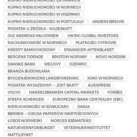
KUPNO NIERUCHOMOŚCI ZA GRANICĄ
KUPNO NIERUCHOMOŚCI W NORWEGII
KUPNO NIERUCHOMOŚCI W HISZPANII
KUPNO NIERUCHOMOŚCI W PORTUGALII
ANDERS BREIVIK
PODATEK U ŹRÓDŁA – KILDESKATT
OLE ANDREAS HALVORSEN
VIKING GLOBAL INVESTORS
RACHUNKOWOŚĆ W NORWEGII
PŁATNOŚCI CYFROWE
KREDYT SAMOCHODOWY
STAVANGER AFTENBLADET
BERGENS TIDENDE
BRISTOW NORWAY
NOVO NORDISK
DANSKE BANK
WEGOVY
OZEMPIC
BRANŻA BUDOWLANA
BYGGENÆRINGENS LANDSFORENING
KINO W NORWEGII
PODATEK WYJAZDOWY — „EXIT SKATT”
ALIEXPRESS
VOLVO
HANDELSBANKEN CAPITAL MARKETS
FORBES
STREFA SCHENGEN
EUROPEJSKI BANK CENTRALNY (EBC)
NIERUCHOMOŚCI W SZWAJCARII
DANIA
BØRSEN — GIEŁDA PAPIERÓW WARTOŚCIOWYCH
ŁOSOŚ NORWESKI
NORGES SJØMATRÅD
NATURVERNFORBUNDET
VETERINÆRINSTITUTTET
MATTILSYNET