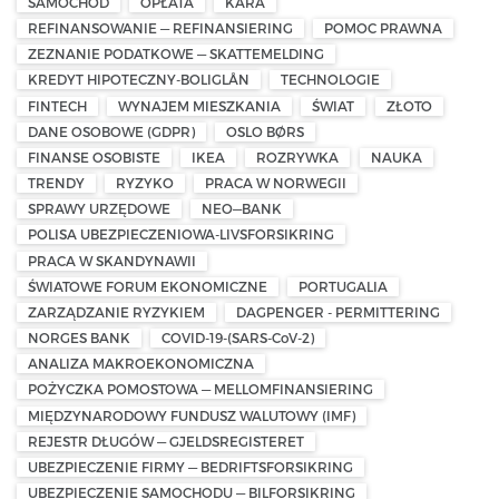
SAMOCHÓD
OPŁATA
KARA
REFINANSOWANIE — REFINANSIERING
POMOC PRAWNA
ZEZNANIE PODATKOWE — SKATTEMELDING
KREDYT HIPOTECZNY-BOLIGLÅN
TECHNOLOGIE
FINTECH
WYNAJEM MIESZKANIA
ŚWIAT
ZŁOTO
DANE OSOBOWE (GDPR)
OSLO BØRS
FINANSE OSOBISTE
IKEA
ROZRYWKA
NAUKA
TRENDY
RYZYKO
PRACA W NORWEGII
SPRAWY URZĘDOWE
NEO—BANK
POLISA UBEZPIECZENIOWA-LIVSFORSIKRING
PRACA W SKANDYNAWII
ŚWIATOWE FORUM EKONOMICZNE
PORTUGALIA
ZARZĄDZANIE RYZYKIEM
DAGPENGER - PERMITTERING
NORGES BANK
COVID-19-(SARS-CoV-2)
ANALIZA MAKROEKONOMICZNA
POŻYCZKA POMOSTOWA — MELLOMFINANSIERING
MIĘDZYNARODOWY FUNDUSZ WALUTOWY (IMF)
REJESTR DŁUGÓW — GJELDSREGISTERET
UBEZPIECZENIE FIRMY — BEDRIFTSFORSIKRING
UBEZPIECZENIE SAMOCHODU — BILFORSIKRING