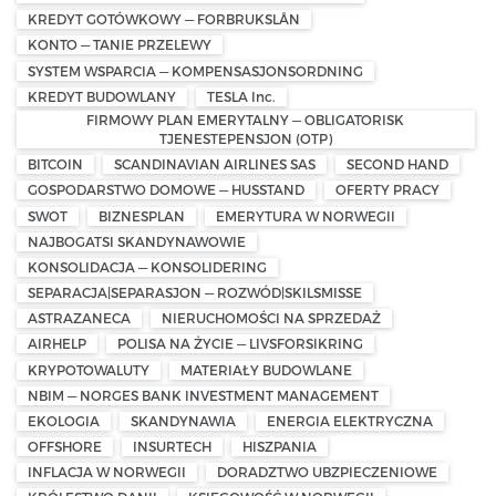
KREDYT GOTÓWKOWY — FORBRUKSLÅN
KONTO — TANIE PRZELEWY
SYSTEM WSPARCIA — KOMPENSASJONSORDNING
KREDYT BUDOWLANY
TESLA Inc.
FIRMOWY PLAN EMERYTALNY — OBLIGATORISK
TJENESTEPENSJON (OTP)
BITCOIN
SCANDINAVIAN AIRLINES SAS
SECOND HAND
GOSPODARSTWO DOMOWE — HUSSTAND
OFERTY PRACY
SWOT
BIZNESPLAN
EMERYTURA W NORWEGII
NAJBOGATSI SKANDYNAWOWIE
KONSOLIDACJA — KONSOLIDERING
SEPARACJA|SEPARASJON — ROZWÓD|SKILSMISSE
ASTRAZANECA
NIERUCHOMOŚCI NA SPRZEDAŻ
AIRHELP
POLISA NA ŻYCIE — LIVSFORSIKRING
KRYPOTOWALUTY
MATERIAŁY BUDOWLANE
NBIM — NORGES BANK INVESTMENT MANAGEMENT
EKOLOGIA
SKANDYNAWIA
ENERGIA ELEKTRYCZNA
OFFSHORE
INSURTECH
HISZPANIA
INFLACJA W NORWEGII
DORADZTWO UBZPIECZENIOWE