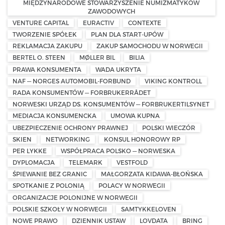
MIĘDZYNARODOWE STOWARZYSZENIE NUMIZMATYKÓW
ZAWODOWYCH
VENTURE CAPITAL
EURACTIV
CONTEXTE
TWORZENIE SPÓŁEK
PLAN DLA START-UPÓW
REKLAMACJA ZAKUPU
ZAKUP SAMOCHODU W NORWEGII
BERTEL O. STEEN
MØLLER BIL
BILIA
PRAWA KONSUMENTA
WADA UKRYTA
NAF — NORGES AUTOMOBIL-FORBUND
VIKING KONTROLL
RADA KONSUMENTÓW — FORBRUKERRÅDET
NORWESKI URZĄD DS. KONSUMENTÓW — FORBRUKERTILSYNET
MEDIACJA KONSUMENCKA
UMOWA KUPNA
UBEZPIECZENIE OCHRONY PRAWNEJ
POLSKI WIECZÓR
SKIEN
NETWORKING
KONSUL HONOROWY RP
PER LYKKE
WSPÓŁPRACA POLSKO — NORWESKA
DYPLOMACJA
TELEMARK
VESTFOLD
ŚPIEWANIE BEZ GRANIC
MAŁGORZATA KIDAWA-BŁOŃSKA
SPOTKANIE Z POLONIĄ
POLACY W NORWEGII
ORGANIZACJE POLONIJNE W NORWEGII
POLSKIE SZKOŁY W NORWEGII
SAMTYKKELOVEN
NOWE PRAWO
DZIENNIK USTAW
LOVDATA
BRING