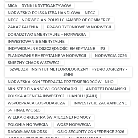
MiCA — RYNKI KRYPTOAKTYWÓW
NORWESKO-POLSKA IZBA HANDLOWA — NPCC
NPCC – NORWEGIAN POLISH CHAMBER OF COMMERCE
ZAKAZ PALENIA
PRAWO TYTONIOWE W NORWEGII
DORADZTWO EMERYTALNE — NORWEGIA
INWESTOWANIE EMERYTALNE
INDYWIDUALNE OSZCZĘDNOŚCI EMERYTALNE — IPS
PLANOWANIE EMERYTALNE W NORWEGII
NORWEGIA 2026
ŚNIEŻNY CHAOS W SZWECJI
SZWEDZKI INSTYTUT METEOROLOGICZNY I HYDROLOGICZNY –
SMHI
NORWESKA KONFEDERACJA PRZEDSIĘBIORCÓW – NHO
MINISTER FINANSÓW I GOSPODARKI
ANDRZEJ DOMAŃSKI
POLSKA AGENCJA INWESTYCJI I HANDLU (PAIH)
WSPÓŁPRACA GOSPODARCZA
INWESTYCJE ZAGRANICZNE
34. FINAŁ W OSLO
WIELKA ORKIESTRA ŚWIĄTECZNEJ POMOCY
POLONIA NORWEGIA
WOŚP NORWEGIA
RADOSŁAW SIKORSKI
OSLO SECURITY CONFERENCE 2026