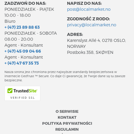
ZADZWOŃ DO NAS:
NAPISZ DO NAS:
PONIEDZIAŁEK - PIĄTEK
post@localmarket.no
10:00 - 18:00
ZGODNOŚĆ Z RODO:
Biuro
privacy@localmarket.no
+ (47) 23 89 88 63
PONIEDZIAŁEK - SOBOTA
ADRES:
08:00 - 20:00
Karenslyst Allé 4, 0278 OSLO,
Agent - Konsultant
NORWAY
+ (47) 45 09 04 66
Postboks 358, SKØYEN
Agent - Konsultant
+ (47) 47 67 35 73
Nasza strona jest chroniona przez najwyższe standardy bezpieczeństwa w
internecie GeoTrust ™ Secure. Co daje Ci gwarancję, że Twoje dane są tu zawsze
bezpieczne.
O SERWISIE
KONTAKT
POLITYKA PRYWATNOŚCI
REGULAMIN