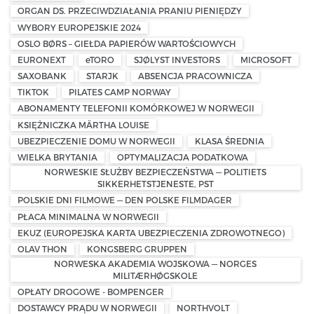
ORGAN DS. PRZECIWDZIAŁANIA PRANIU PIENIĘDZY
WYBORY EUROPEJSKIE 2024
OSLO BØRS – GIEŁDA PAPIERÓW WARTOŚCIOWYCH
EURONEXT
eTORO
SJØLYST INVESTORS
MICROSOFT
SAXOBANK
STARJK
ABSENCJA PRACOWNICZA
TIKTOK
PILATES CAMP NORWAY
ABONAMENTY TELEFONII KOMÓRKOWEJ W NORWEGII
KSIĘŻNICZKA MÄRTHA LOUISE
UBEZPIECZENIE DOMU W NORWEGII
KLASA ŚREDNIA
WIELKA BRYTANIA
OPTYMALIZACJA PODATKOWA
NORWESKIE SŁUŻBY BEZPIECZEŃSTWA — POLITIETS
SIKKERHETSTJENESTE, PST
POLSKIE DNI FILMOWE — DEN POLSKE FILMDAGER
PŁACA MINIMALNA W NORWEGII
EKUZ (EUROPEJSKA KARTA UBEZPIECZENIA ZDROWOTNEGO)
OLAV THON
KONGSBERG GRUPPEN
NORWESKA AKADEMIA WOJSKOWA — NORGES
MILITÆRHØGSKOLE
OPŁATY DROGOWE - BOMPENGER
DOSTAWCY PRĄDU W NORWEGII
NORTHVOLT