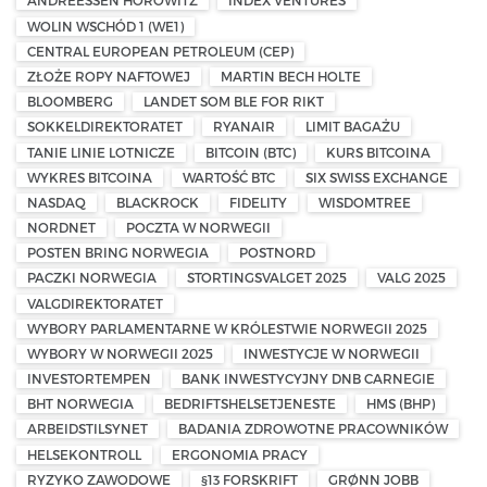
ANDREESSEN HOROWITZ
INDEX VENTURES
WOLIN WSCHÓD 1 (WE1)
CENTRAL EUROPEAN PETROLEUM (CEP)
ZŁOŻE ROPY NAFTOWEJ
MARTIN BECH HOLTE
BLOOMBERG
LANDET SOM BLE FOR RIKT
SOKKELDIREKTORATET
RYANAIR
LIMIT BAGAŻU
TANIE LINIE LOTNICZE
BITCOIN (BTC)
KURS BITCOINA
WYKRES BITCOINA
WARTOŚĆ BTC
SIX SWISS EXCHANGE
NASDAQ
BLACKROCK
FIDELITY
WISDOMTREE
NORDNET
POCZTA W NORWEGII
POSTEN BRING NORWEGIA
POSTNORD
PACZKI NORWEGIA
STORTINGSVALGET 2025
VALG 2025
VALGDIREKTORATET
WYBORY PARLAMENTARNE W KRÓLESTWIE NORWEGII 2025
WYBORY W NORWEGII 2025
INWESTYCJE W NORWEGII
INVESTORTEMPEN
BANK INWESTYCYJNY DNB CARNEGIE
BHT NORWEGIA
BEDRIFTSHELSETJENESTE
HMS (BHP)
ARBEIDSTILSYNET
BADANIA ZDROWOTNE PRACOWNIKÓW
HELSEKONTROLL
ERGONOMIA PRACY
RYZYKO ZAWODOWE
§13 FORSKRIFT
GRØNN JOBB