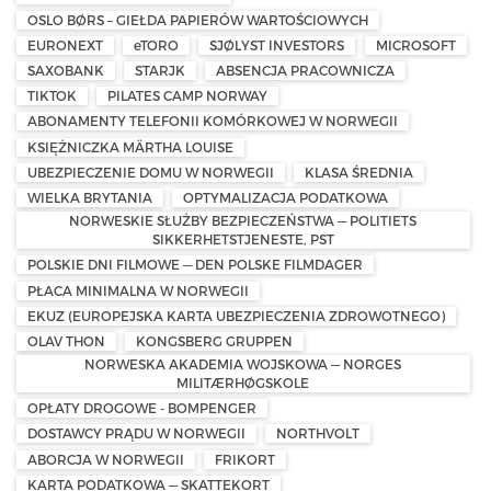
OSLO BØRS – GIEŁDA PAPIERÓW WARTOŚCIOWYCH
EURONEXT
eTORO
SJØLYST INVESTORS
MICROSOFT
SAXOBANK
STARJK
ABSENCJA PRACOWNICZA
TIKTOK
PILATES CAMP NORWAY
ABONAMENTY TELEFONII KOMÓRKOWEJ W NORWEGII
KSIĘŻNICZKA MÄRTHA LOUISE
UBEZPIECZENIE DOMU W NORWEGII
KLASA ŚREDNIA
WIELKA BRYTANIA
OPTYMALIZACJA PODATKOWA
NORWESKIE SŁUŻBY BEZPIECZEŃSTWA — POLITIETS
SIKKERHETSTJENESTE, PST
POLSKIE DNI FILMOWE — DEN POLSKE FILMDAGER
PŁACA MINIMALNA W NORWEGII
EKUZ (EUROPEJSKA KARTA UBEZPIECZENIA ZDROWOTNEGO)
OLAV THON
KONGSBERG GRUPPEN
NORWESKA AKADEMIA WOJSKOWA — NORGES
MILITÆRHØGSKOLE
OPŁATY DROGOWE - BOMPENGER
DOSTAWCY PRĄDU W NORWEGII
NORTHVOLT
ABORCJA W NORWEGII
FRIKORT
KARTA PODATKOWA — SKATTEKORT