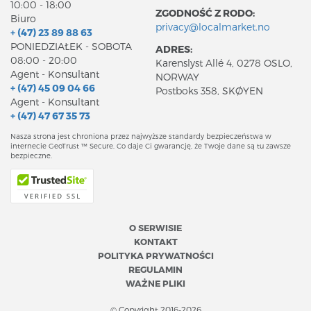
10:00 - 18:00
ZGODNOŚĆ Z RODO:
Biuro
privacy@localmarket.no
+ (47) 23 89 88 63
PONIEDZIAŁEK - SOBOTA
ADRES:
08:00 - 20:00
Karenslyst Allé 4, 0278 OSLO,
Agent - Konsultant
NORWAY
+ (47) 45 09 04 66
Postboks 358, SKØYEN
Agent - Konsultant
+ (47) 47 67 35 73
Nasza strona jest chroniona przez najwyższe standardy bezpieczeństwa w
internecie GeoTrust ™ Secure. Co daje Ci gwarancję, że Twoje dane są tu zawsze
bezpieczne.
O SERWISIE
KONTAKT
POLITYKA PRYWATNOŚCI
REGULAMIN
WAŻNE PLIKI
© Copyright 2016-2026