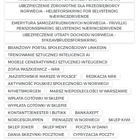
UBEZPIECZENIE ZDROWOTNE DLA PRZEDSIĘBIORCY
NORWEGIA – HELSEFORSIKRING FOR SELVSTENDIG
NÆRINGSDRIVENDE
EMERYTURA SAMOZATRUDNIONYCH NORWEGIA – FRIVILLIG
PENSJONSSPARING SELVSTENDIG NÆRINGSDRIVENDE
UBEZPIECZENIE UTRATY DOCHODU NORWEGIA –
SYKEAVBRUDDSFORSIKRING
BRANŻOWY PORTAL SPOŁECZNOŚCIOWY LINKEDIN
TRENOWANIE SZTUCZNEJ INTELIGENCJI AI
MODELE GENERATYWNEJ SZTUCZNEJ INTELIGENCJI
ZOFIA PASZKIEWICZ — NRK
„NAZISTOWSKIE MARSZE W POLSCE”
REDKACJA NRK
AKTYWNOŚĆ POLSKIEJ SPOŁECZNOŚCI W NORWEGII
NYHETSMORGEN
MARSZ NIEPODLEGŁOŚCI W WARSZAWIE
WPŁATA GOTÓWKI W SKLEPIE
WYPŁATA GOTÓWKI W SKLEPIE
KONTANTTJENESTER I BUTIKK
BANKAXEPT
NORGESGRUPPEN
PIENIĄDZE W NORWEGII
SKLEP KIWI
SKLEP JOKER
SKLEP MENY
POCZTA W DANII
DANIA SKRZYNKI POCZTOWE
CYFRYZACJA POCZTY