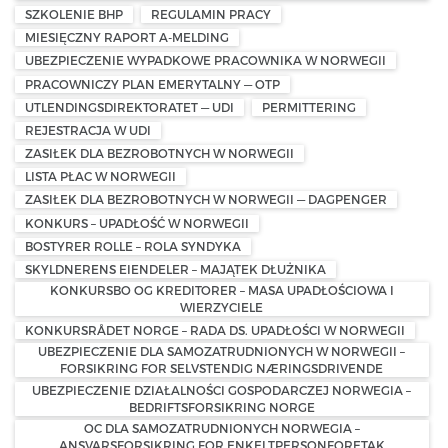
SZKOLENIE BHP
REGULAMIN PRACY
MIESIĘCZNY RAPORT A-MELDING
UBEZPIECZENIE WYPADKOWE PRACOWNIKA W NORWEGII
PRACOWNICZY PLAN EMERYTALNY — OTP
UTLENDINGSDIREKTORATET — UDI
PERMITTERING
REJESTRACJA W UDI
ZASIŁEK DLA BEZROBOTNYCH W NORWEGII
LISTA PŁAC W NORWEGII
ZASIŁEK DLA BEZROBOTNYCH W NORWEGII — DAGPENGER
KONKURS – UPADŁOŚĆ W NORWEGII
BOSTYRER ROLLE – ROLA SYNDYKA
SKYLDNERENS EIENDELER – MAJĄTEK DŁUŻNIKA
KONKURSBO OG KREDITORER – MASA UPADŁOŚCIOWA I
WIERZYCIELE
KONKURSRÅDET NORGE – RADA DS. UPADŁOŚCI W NORWEGII
UBEZPIECZENIE DLA SAMOZATRUDNIONYCH W NORWEGII –
FORSIKRING FOR SELVSTENDIG NÆRINGSDRIVENDE
UBEZPIECZENIE DZIAŁALNOŚCI GOSPODARCZEJ NORWEGIA –
BEDRIFTSFORSIKRING NORGE
OC DLA SAMOZATRUDNIONYCH NORWEGIA –
ANSVARSFORSIKRING FOR ENKELTPERSONFORETAK