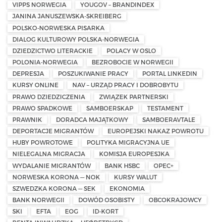
VIPPS NORWEGIA
YOUGOV – BRANDINDEX
JANINA JANUSZEWSKA-SKREIBERG
POLSKO-NORWESKA PISARKA
DIALOG KULTUROWY POLSKA-NORWEGIA
DZIEDZICTWO LITERACKIE
POLACY W OSLO
POLONIA-NORWEGIA
BEZROBOCIE W NORWEGII
DEPRESJA
POSZUKIWANIE PRACY
PORTAL LINKEDIN
KURSY ONLINE
NAV – URZĄD PRACY I DOBROBYTU
PRAWO DZIEDZICZENIA
ZWIĄZEK PARTNERSKI
PRAWO SPADKOWE
SAMBOERSKAP
TESTAMENT
PRAWNIK
DORADCA MAJĄTKOWY
SAMBOERAVTALE
DEPORTACJE MIGRANTÓW
EUROPEJSKI NAKAZ POWROTU
HUBY POWROTOWE
POLITYKA MIGRACYJNA UE
NIELEGALNA MIGRACJA
KOMISJA EUROPESJKA
WYDALANIE MIGRANTÓW
BANK HSBC
OPEC+
NORWESKA KORONA — NOK
KURSY WALUT
SZWEDZKA KORONA — SEK
EKONOMIA
BANK NORWEGII
DOWÓD OSOBISTY
OBCOKRAJOWCY
SKI
EFTA
EOG
ID-KORT