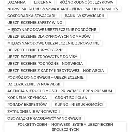
LOZANNA
LUCERNA
RÓŻNORODNOŚĆ JĘZYKOWA
NORWESKI KLUBU W SZWAJCARII — NORGESKLUBBEN SVEITS
GOSPODARKA SZWAJCARII
BANKI W SZWAJCARII
UBEZPIECZENIE SAFETY WING
MIĘDZYNARODOWE UBEZPIECZENIE PODRÓŻNE
UBEZPIECZENIE DLA CYFROWYCH NOMADÓW
MIĘDZYNARODOWE UBEZPIECZENIE ZDROWOTNE
UBEZPIECZENIE TURYSTYCZNE
UBEZPIECZENIE ZDROWOTNE DO VISY
UBEZPIECZENIE PODRÓŻNE – NORWEGIA
UBEZPIECZENIE Z KARTY KREDYTOWEJ — NORWEGIA
PODRÓŻ DO NORWEGII — UBEZPIECZENIE
DZIEDZICZENIE W NORWEGII
AGENCJA NIERUCHOMOŚCI – PRIVATMEGLEREN PREMIUM
KORNELIA KRYNICKA
GRØNT BOLIGLÅN
PORADY EKSPERTÓW
KUPNO - NIERUCHOMOŚCI
ZATRUDNIENIE W NORWEGII
OBOWIĄZKI PRACODAWCY W NORWEGII
FOLKETRYGDEN — NORWESKI SYSTEM UBEZPIECZEŃ
SPOŁECZNYCH