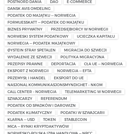
POSTNORD DANIA
DAO
E-COMMERCE
DANSK AVIS OMDELING
PODATEK OD MAJĄTKU — NORWEGIA
FORMUESSKATT — PODATEK OD MAJĄTKU
BIZNES PRYWATNY
PRZEDSIĘBIORCY W NORWEGII
NORWESKI SYSTEM PODATKOWY
UCIECZKA KAPITAŁU
NORWEGIA — PODATEK MAJĄTKOWY
ØYSTEIN STRAY SPETALEN
MIGRACJA DO SZWECJI
WYDALENIE ZE SZWECJI
POLITYKA MIGRACYJNA
PRZEPISY PRAWNE
DEPORTACJA
CŁA UE — NORWEGIA
EKSPORT Z NORWEGII
NORWEGIA — EFTA
PRZEMYSŁ I HANDEL
EKSPORT DO UE
NASJONAL KOMMUNIKASJONSMYNDIGHET – NKOM
CALL CENTER – NORWEGIA
TELEMARKETING W NORWEGII
SZWAJCARZY
REFERENDUM
PODATEK OD SPADKÓW I DAROWIZN
PODATEK KLIMATYCZNY
PODATKI W SZWAJCARII
KLARNA — USD
TOKEN
STABLECOIN
MiCA — RYNKI KRYPTOAKTYWÓW
NORWESKO-POLSKA IZBA HANDLOWA — NPCC