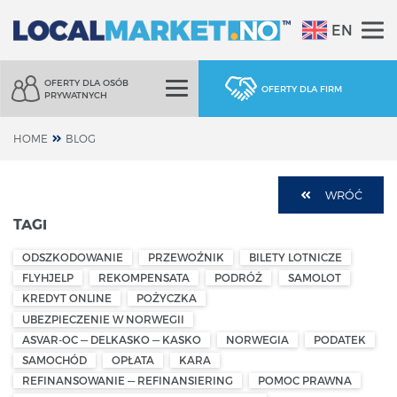
EN
OFERTY DLA OSÓB
OFERTY DLA FIRM
PRYWATNYCH
HOME
BLOG
WRÓĆ
TAGI
ODSZKODOWANIE
PRZEWOŹNIK
BILETY LOTNICZE
FLYHJELP
REKOMPENSATA
PODRÓŻ
SAMOLOT
KREDYT ONLINE
POŻYCZKA
UBEZPIECZENIE W NORWEGII
ASVAR-OC — DELKASKO — KASKO
NORWEGIA
PODATEK
SAMOCHÓD
OPŁATA
KARA
REFINANSOWANIE — REFINANSIERING
POMOC PRAWNA