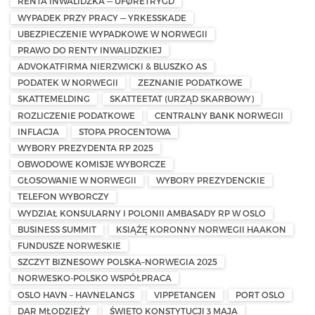
RENTA INWALIDZKA — UFØRETRYGD
WYPADEK PRZY PRACY — YRKESSKADE
UBEZPIECZENIE WYPADKOWE W NORWEGII
PRAWO DO RENTY INWALIDZKIEJ
ADVOKATFIRMA NIERZWICKI & BLUSZKO AS
PODATEK W NORWEGII
ZEZNANIE PODATKOWE
SKATTEMELDING
SKATTEETAT (URZĄD SKARBOWY)
ROZLICZENIE PODATKOWE
CENTRALNY BANK NORWEGII
INFLACJA
STOPA PROCENTOWA
WYBORY PREZYDENTA RP 2025
OBWODOWE KOMISJE WYBORCZE
GŁOSOWANIE W NORWEGII
WYBORY PREZYDENCKIE
TELEFON WYBORCZY
WYDZIAŁ KONSULARNY I POLONII AMBASADY RP W OSLO
BUSINESS SUMMIT
KSIĄŻĘ KORONNY NORWEGII HAAKON
FUNDUSZE NORWESKIE
SZCZYT BIZNESOWY POLSKA–NORWEGIA 2025
NORWESKO-POLSKO WSPÓŁPRACA
OSLO HAVN – HAVNELANGS
VIPPETANGEN
PORT OSLO
DAR MŁODZIEŻY
ŚWIĘTO KONSTYTUCJI 3 MAJA