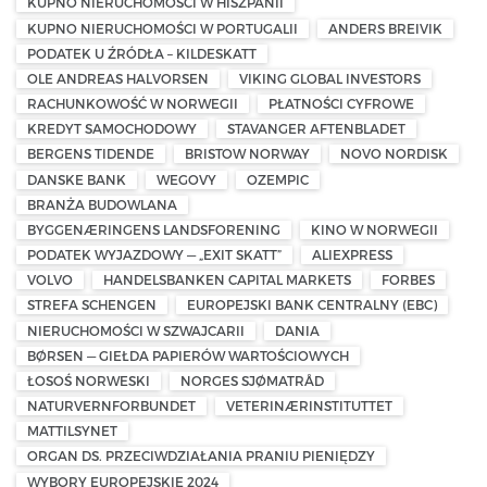
KUPNO NIERUCHOMOŚCI W HISZPANII
KUPNO NIERUCHOMOŚCI W PORTUGALII
ANDERS BREIVIK
PODATEK U ŹRÓDŁA – KILDESKATT
OLE ANDREAS HALVORSEN
VIKING GLOBAL INVESTORS
RACHUNKOWOŚĆ W NORWEGII
PŁATNOŚCI CYFROWE
KREDYT SAMOCHODOWY
STAVANGER AFTENBLADET
BERGENS TIDENDE
BRISTOW NORWAY
NOVO NORDISK
DANSKE BANK
WEGOVY
OZEMPIC
BRANŻA BUDOWLANA
BYGGENÆRINGENS LANDSFORENING
KINO W NORWEGII
PODATEK WYJAZDOWY — „EXIT SKATT”
ALIEXPRESS
VOLVO
HANDELSBANKEN CAPITAL MARKETS
FORBES
STREFA SCHENGEN
EUROPEJSKI BANK CENTRALNY (EBC)
NIERUCHOMOŚCI W SZWAJCARII
DANIA
BØRSEN — GIEŁDA PAPIERÓW WARTOŚCIOWYCH
ŁOSOŚ NORWESKI
NORGES SJØMATRÅD
NATURVERNFORBUNDET
VETERINÆRINSTITUTTET
MATTILSYNET
ORGAN DS. PRZECIWDZIAŁANIA PRANIU PIENIĘDZY
WYBORY EUROPEJSKIE 2024