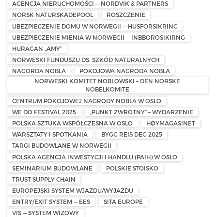
AGENCJA NIERUCHOMOŚCI — NORDVIK & PARTNERS
NORSK NATURSKADEPOOL
ROSZCZENIE
UBEZPIECZENIE DOMU W NORWEGII — HUSFORSIKRING
UBEZPIECZENIE MIENIA W NORWEGII — INBBOROSIKIRNG
HURAGAN „AMY”
NORWESKI FUNDUSZU DS. SZKÓD NATURALNYCH
NAGORDA NOBLA
POKOJOWA NAGRODA NOBLA
NORWESKI KOMITET NOBLOWSKI – DEN NORSKE
NOBELKOMITE
CENTRUM POKOJOWEJ NAGRODY NOBLA W OSLO
WE DO FESTIVAL 2025
„PUNKT ZWROTNY” – WYDARZENIE
POLSKA SZTUKA WSPÓŁCZESNA W OSLO
HØYMAGASINET
WARSZTATY I SPOTKANIA
BYGG REIS DEG 2025
TARGI BUDOWLANE W NORWEGII
POLSKA AGENCJA INWESTYCJI I HANDLU (PAIH) W OSLO
SEMINARIUM BUDOWLANE
POLSKIE STOISKO
TRUST SUPPLY CHAIN
EUROPEJSKI SYSTEM WJAZDU/WYJAZDU
ENTRY/EXIT SYSTEM — EES
SITA EUROPE
VIS — SYSTEM WIZOWY