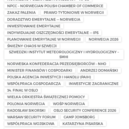
NPCC – NORWEGIAN POLISH CHAMBER OF COMMERCE
ZAKAZ PALENIA
PRAWO TYTONIOWE W NORWEGII
DORADZTWO EMERYTALNE — NORWEGIA
INWESTOWANIE EMERYTALNE
INDYWIDUALNE OSZCZĘDNOŚCI EMERYTALNE — IPS
PLANOWANIE EMERYTALNE W NORWEGII
NORWEGIA 2026
ŚNIEŻNY CHAOS W SZWECJI
SZWEDZKI INSTYTUT METEOROLOGICZNY I HYDROLOGICZNY –
SMHI
NORWESKA KONFEDERACJA PRZEDSIĘBIORCÓW – NHO
MINISTER FINANSÓW I GOSPODARKI
ANDRZEJ DOMAŃSKI
POLSKA AGENCJA INWESTYCJI I HANDLU (PAIH)
WSPÓŁPRACA GOSPODARCZA
INWESTYCJE ZAGRANICZNE
34. FINAŁ W OSLO
WIELKA ORKIESTRA ŚWIĄTECZNEJ POMOCY
POLONIA NORWEGIA
WOŚP NORWEGIA
RADOSŁAW SIKORSKI
OSLO SECURITY CONFERENCE 2026
WARSAW SECURITY FORUM
CAMP JOMSBORG
WSPÓŁPRACA WOJSKOWA
KATARZYNA PISARSKA