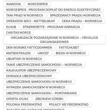
AVANOVA
NORGESPRIS
NORGESPRIS – PROGRAM DOPŁAT DO ENERGII ELEKTRYCZNEJ
TANI PRĄD W NORWEGII
SPRZEDAWCY PRĄDU NORWEGIA
OPERATOR SIECI – NETTSELSKAP
CENA PRĄDU – NORWEGIA
ELHUB
STRØMSTØTTE – PROGRAM WSPARCIA
CARITAS NORGE
ORGANIZACJE POZARZĄDOWE W NORWEGII — FRIVILLIGE
ORGANISASJONER
DEN NORSKE FATTIGDOMMEN
FATTIGHUSET
MATSENTRALEN
UNICEF
BIEDA W NORWEGII
UBUSTWO W NORWEGII
TANIE UBEZPIECZENIE SAMOCHODU — NORWEGIA
KALKULATOR UBEZPIECZENIOWY
DORADCA UBEZPIECZENIOWY
UBEZPIECZENIE SAMOCHODU W NORWEGII
WYPADEK SAMOCHODEM W NORWEGII
UBEZPIECZENIE SAMOCHODU — PORÓWNANIE
OFERTA OC/AC
ZBIGNIEW GÓRSKI
POLONIA FREDRIKSTAD
POLACY WE FREDRIKSTAD