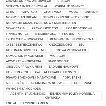
CROWDFUNDING W NORWEGII
CHATGPT
SZTUCZNA INTELIGENCJA AI
WORK-LIFE BALANCE
OPEC
ROPA I GAZ
ZŁOTE WIZY
MOOC
LINKEDIN
NORWEGIAN DREAM
STOWARZYSZENIE — FORENING
NORWESKI URZĄD PODATKOWY-SKATTEETATEN
SZWAJCARIA
PRAWO I PODATKI
ULGA PODATKOWA
FINANS NORGE
E-MOBILNOŚĆ
PROJEKT—K
TRUST CLUB — NORWEGIA
RENOWACJA ENERGETYCZNA
CYBERBEZPIECZEŃSTWO
OSZCZĘDNOŚCI
BSU
KORONA NORWESKA — NOK
UMOWA W NORWEGII
SAMOCHÓD W NORWEGII
MIGRACJA
ADWOKAT — NORWEGIA
BARD GOOGLE
OBSŁUGA PRAWNA FIRM
BADANIE NAUKOWE
HORIZON 2020
AWOKAT ELISABETH JENSEN
PRAWO SPADKOWE I MAJĄTKOWE
ROPA BRENT
SPRZEDAŻ NIERUCHOMOŚCI W NORWEGII
CLUB TRUST
WYNAJEM SAMOCHODU
AGENT NIERUCHOMOŚCI — EIENDOMSMEGLER, KORNELIA
KRYNICKA
ENOVA
HYWIND TAMPEN