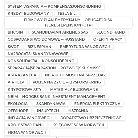
SYSTEM WSPARCIA — KOMPENSASJONSORDNING
KREDYT BUDOWLANY
TESLA Inc.
FIRMOWY PLAN EMERYTALNY — OBLIGATORISK
TJENESTEPENSJON (OTP)
BITCOIN
SCANDINAVIAN AIRLINES SAS
SECOND HAND
GOSPODARSTWO DOMOWE — HUSSTAND
OFERTY PRACY
SWOT
BIZNESPLAN
EMERYTURA W NORWEGII
NAJBOGATSI SKANDYNAWOWIE
KONSOLIDACJA — KONSOLIDERING
SEPARACJA|SEPARASJON — ROZWÓD|SKILSMISSE
ASTRAZANECA
NIERUCHOMOŚCI NA SPRZEDAŻ
AIRHELP
POLISA NA ŻYCIE — LIVSFORSIKRING
KRYPOTOWALUTY
MATERIAŁY BUDOWLANE
NBIM — NORGES BANK INVESTMENT MANAGEMENT
EKOLOGIA
SKANDYNAWIA
ENERGIA ELEKTRYCZNA
OFFSHORE
INSURTECH
HISZPANIA
INFLACJA W NORWEGII
DORADZTWO UBZPIECZENIOWE
KRÓLESTWO DANII
KSIĘGOWOŚĆ W NORWEGII
FIRMA W NORWEGII