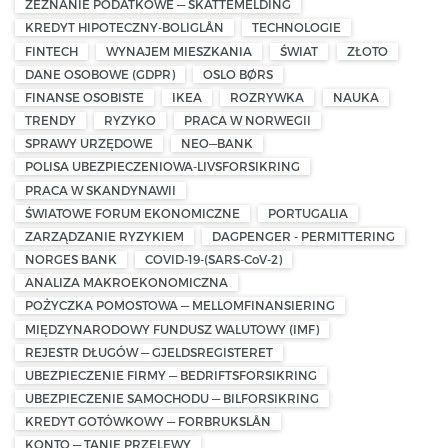
ZEZNANIE PODATKOWE — SKATTEMELDING
KREDYT HIPOTECZNY-BOLIGLÅN
TECHNOLOGIE
FINTECH
WYNAJEM MIESZKANIA
ŚWIAT
ZŁOTO
DANE OSOBOWE (GDPR)
OSLO BØRS
FINANSE OSOBISTE
IKEA
ROZRYWKA
NAUKA
TRENDY
RYZYKO
PRACA W NORWEGII
SPRAWY URZĘDOWE
NEO—BANK
POLISA UBEZPIECZENIOWA-LIVSFORSIKRING
PRACA W SKANDYNAWII
ŚWIATOWE FORUM EKONOMICZNE
PORTUGALIA
ZARZĄDZANIE RYZYKIEM
DAGPENGER - PERMITTERING
NORGES BANK
COVID-19-(SARS-CoV-2)
ANALIZA MAKROEKONOMICZNA
POŻYCZKA POMOSTOWA — MELLOMFINANSIERING
MIĘDZYNARODOWY FUNDUSZ WALUTOWY (IMF)
REJESTR DŁUGÓW — GJELDSREGISTERET
UBEZPIECZENIE FIRMY — BEDRIFTSFORSIKRING
UBEZPIECZENIE SAMOCHODU — BILFORSIKRING
KREDYT GOTÓWKOWY — FORBRUKSLÅN
KONTO — TANIE PRZELEWY