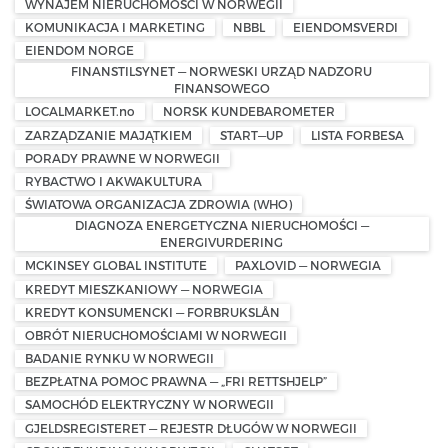
WYNAJEM NIERUCHOMOŚCI W NORWEGII
KOMUNIKACJA I MARKETING
NBBL
EIENDOMSVERDI
EIENDOM NORGE
FINANSTILSYNET — NORWESKI URZĄD NADZORU
FINANSOWEGO
LOCALMARKET.no
NORSK KUNDEBAROMETER
ZARZĄDZANIE MAJĄTKIEM
START—UP
LISTA FORBESA
PORADY PRAWNE W NORWEGII
RYBACTWO I AKWAKULTURA
ŚWIATOWA ORGANIZACJA ZDROWIA (WHO)
DIAGNOZA ENERGETYCZNA NIERUCHOMOŚCI —
ENERGIVURDERING
MCKINSEY GLOBAL INSTITUTE
PAXLOVID — NORWEGIA
KREDYT MIESZKANIOWY — NORWEGIA
KREDYT KONSUMENCKI — FORBRUKSLÅN
OBRÓT NIERUCHOMOŚCIAMI W NORWEGII
BADANIE RYNKU W NORWEGII
BEZPŁATNA POMOC PRAWNA — „FRI RETTSHJELP”
SAMOCHÓD ELEKTRYCZNY W NORWEGII
GJELDSREGISTERET — REJESTR DŁUGÓW W NORWEGII