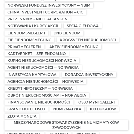
NORWESKI FUNDUSZ INWESTYCYJNY — NBIM
CHINA INVESTMENT CORPORATION — CIC
PREZES NBIM – NICOLAI TANGEN
NOTOWANIA I KURSY AKCJI
SESJA GIEŁDOWA
EIENDOMSMEGLER 1
DNB EIENDOM
EIE EIENDOMSMEGLING
KROGSVEEN NIERUCHOMOŚCI
PRIVATMEGLEREN
AKTIV EIENDOMSMEGLING
KARTVERKET — SEEIENDOM.NO
KUPNO NIERUCHOMOŚCI NORWEGIA
AGENT NIERUCHOMOŚCI — NORWEGIA
INWESTYCJA KAPITAŁOWA
DORADCA INWESTYCYJNY
AGENCJA NIERUCHOMOŚCI — NORWEGIA
KREDYT HIPOTECZNY — NORWEGIA
OBRÓT NIERUCHOMOŚCIAMI — NORWEGIA
FINANSOWANIE NIERUCHOMOŚCI
OSLO MYNTGALLERI
GRAND HOTEL OSLO
NUMIZMATYKA
100 DUKATÓW
ZŁOTA MONETA
MIĘDZYNARODOWE STOWARZYSZENIE NUMIZMATYKÓW
ZAWODOWYCH