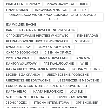
PRACA DLA KIEROWCY
PRAWA JAZDY KATEGORII C
FINANSAVISEN
INNOVASJON NORGE
SHIFTER
ORGANIZACJA WSPÓŁPRACY GOSPODARCZEJ I ROZWOJU –
OECD
IDA WOLDEN BACHE
BANK CENTRALNY NORWEGII – NORGES BANK
OPROCENTOWANIE HIPOTEKI W NORWEGII
RENTERADAR
REFINANSOWANIE HIPOTEK W NORWEGII
SEB BANK
RYSTAD ENERGY
BARYŁKA ROPY BRENT
OXFORD ECONOMICS
CIEŚNINA ORMUZ
WYMIANA WALUT
BANK NORWEGIAN
BANK N26
KANTOR WALUTOWY
PRZEWALUTOWANIE
WISE
KARTA KREDYTOWA BANK NORWEGIAN
POLISA MULTI-TRIP
LECZENIE ZA GRANICĄ
UBEZPIECZENIE PODRÓŻNE
UBEZPIECZENIE ZDROWOTNE
UBEZPIECZENIE MEDYCZNE
EUROPEJSKA KARTA UBEZPIECZENIA ZDROWOTNEGO
KARTA HELFO
KARTA HELFO/EKUZ
LOVABLE
SZTUCZNA INTELIGENCJA — AI
OPROGRAMOWANIE
JEDNOROŻEC
STRONA INTERNETOWA
GPT-ENGINEER