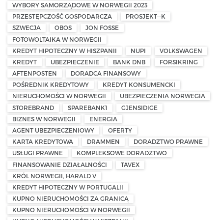
WYBORY SAMORZĄDOWE W NORWEGII 2023
PRZESTĘPCZOŚĆ GOSPODARCZA
PROSJEKT—K
SZWECJA
OBOS
JON FOSSE
FOTOWOLTAIKA W NORWEGII
KREDYT HIPOTECZNY W HISZPANII
NUPI
VOLKSWAGEN
KREDYT
UBEZPIECZENIE
BANK DNB
FORSIKRING
AFTENPOSTEN
DORADCA FINANSOWY
POŚREDNIK KREDYTOWY
KREDYT KONSUMENCKI
NIERUCHOMOŚCI W NORWEGII
UBEZPIECZENIA NORWEGIA
STOREBRAND
SPAREBANK1
GJENSIDIGE
BIZNES W NORWEGII
ENERGIA
AGENT UBEZPIECZENIOWY
OFERTY
KARTA KREDYTOWA
DRAMMEN
DORADZTWO PRAWNE
USŁUGI PRAWNE
KOMPLEKSOWE DORADZTWO
FINANSOWANIE DZIAŁALNOŚCI
TAVEX
KRÓL NORWEGII, HARALD V
KREDYT HIPOTECZNY W PORTUGALII
KUPNO NIERUCHOMOŚCI ZA GRANICĄ
KUPNO NIERUCHOMOŚCI W NORWEGII