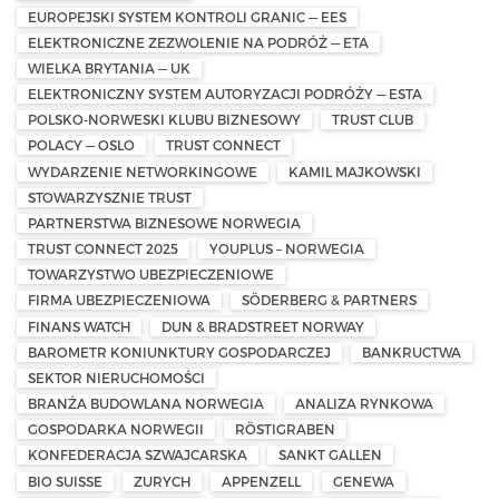
EUROPEJSKI SYSTEM KONTROLI GRANIC — EES
ELEKTRONICZNE ZEZWOLENIE NA PODRÓŻ — ETA
WIELKA BRYTANIA — UK
ELEKTRONICZNY SYSTEM AUTORYZACJI PODRÓŻY — ESTA
POLSKO-NORWESKI KLUBU BIZNESOWY
TRUST CLUB
POLACY — OSLO
TRUST CONNECT
WYDARZENIE NETWORKINGOWE
KAMIL MAJKOWSKI
STOWARZYSZNIE TRUST
PARTNERSTWA BIZNESOWE NORWEGIA
TRUST CONNECT 2025
YOUPLUS – NORWEGIA
TOWARZYSTWO UBEZPIECZENIOWE
FIRMA UBEZPIECZENIOWA
SÖDERBERG & PARTNERS
FINANS WATCH
DUN & BRADSTREET NORWAY
BAROMETR KONIUNKTURY GOSPODARCZEJ
BANKRUCTWA
SEKTOR NIERUCHOMOŚCI
BRANŻA BUDOWLANA NORWEGIA
ANALIZA RYNKOWA
GOSPODARKA NORWEGII
RÖSTIGRABEN
KONFEDERACJA SZWAJCARSKA
SANKT GALLEN
BIO SUISSE
ZURYCH
APPENZELL
GENEWA