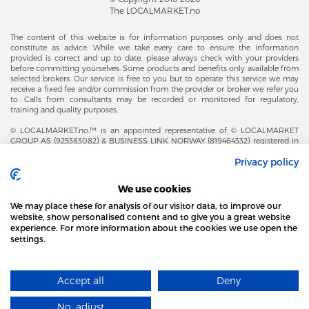
The LOCALMARKET.no
The content of this website is for information purposes only and does not
constitute as advice. While we take every care to ensure the information
provided is correct and up to date, please always check with your providers
before committing yourselves. Some products and benefits only available from
selected brokers. Our service is free to you but to operate this service we may
receive a fixed fee and/or commission from the provider or broker we refer you
to. Calls from consultants may be recorded or monitored for regulatory,
training and quality purposes.
© LOCALMARKET.no.™ is an appointed representative of © LOCALMARKET
GROUP AS (925383082) & BUSINESS LINK NORWAY (819464332) registered in
The Office of Business Enterprises in The Kingdom of Norway |
Privacy policy
Brønnøysundregistrene. Financial & Insurance Services and Markets Authority,
and subject to limited regulation by the Financial Conduct Authority. Head
Office Adresse: Karenslyst Alle 4, 0278 Oslo – Skøyen. Post Adresse: Postboks
We use cookies
358, 0213 Oslo, Norway. Email Contact: post@localmarket.no. Office Contact: +
47 23 89 88 63 © Copyright 2016-2026 The LOCALMARKET GROUP ™.
We may place these for analysis of our visitor data, to improve our
website, show personalised content and to give you a great website
experience. For more information about the cookies we use open the
settings.
DODATKOWO OD ZESPOŁU LOCALMARKET |
USŁUGI DLA BIZNESU
STRONA LOCAL MARKET WYKORZYSTUJE PLIKI
COOKIES
Accept all
Deny
DOWIEDZ SIĘ WIĘCEJ
Designed and Developed by
No, adjust