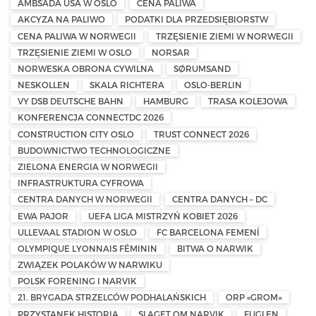
AMBSADA USA W OSLO
CENA PALIWA
AKCYZA NA PALIWO
PODATKI DLA PRZEDSIĘBIORSTW
CENA PALIWA W NORWEGII
TRZĘSIENIE ZIEMI W NORWEGII
TRZĘSIENIE ZIEMI W OSLO
NORSAR
NORWESKA OBRONA CYWILNA
SØRUMSAND
NESKOLLEN
SKALA RICHTERA
OSLO-BERLIN
VY DSB DEUTSCHE BAHN
HAMBURG
TRASA KOLEJOWA
KONFERENCJA CONNECTDC 2026
CONSTRUCTION CITY OSLO
TRUST CONNECT 2026
BUDOWNICTWO TECHNOLOGICZNE
ZIELONA ENERGIA W NORWEGII
INFRASTRUKTURA CYFROWA
CENTRA DANYCH W NORWEGII
CENTRA DANYCH – DC
EWA PAJOR
UEFA LIGA MISTRZYŃ KOBIET 2026
ULLEVAAL STADION W OSLO
FC BARCELONA FEMENÍ
OLYMPIQUE LYONNAIS FÉMININ
BITWA O NARWIK
ZWIĄZEK POLAKÓW W NARWIKU
POLSK FORENING I NARVIK
21. BRYGADA STRZELCÓW PODHALAŃSKICH
ORP «GROM»
PRZYSTANEK HISTORIA
SLAGET OM NARVIK
FUGLEN