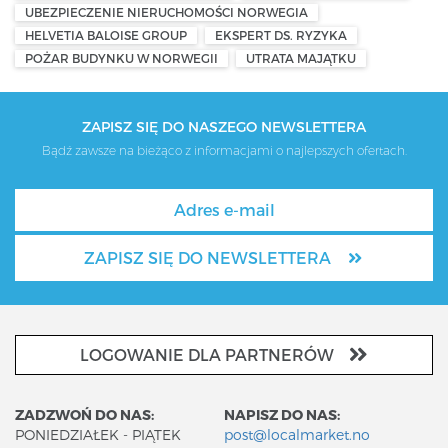
UBEZPIECZENIE NIERUCHOMOŚCI NORWEGIA
HELVETIA BALOISE GROUP
EKSPERT DS. RYZYKA
POŻAR BUDYNKU W NORWEGII
UTRATA MAJĄTKU
ZAPISZ SIĘ DO NASZEGO NEWSLETTERA
Bądź zawsze na bieżąco z informacjami o najlepszych ofertach.
ZAPISZ SIĘ DO NEWSLETTERA
LOGOWANIE DLA PARTNERÓW
ZADZWOŃ DO NAS:
NAPISZ DO NAS:
PONIEDZIAŁEK - PIĄTEK
post@localmarket.no