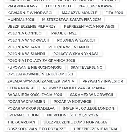
PALARNIA KAWY
FUGLEN OSLO
NAJLEPSZA KAWA
KAWIARNIE W NORWEGII
MAGAZYN MONCLE
FIFA 2026
MUNDIAL 2026
MISTRZOSTWA ŚWIATA FIFA 2026
UBEZPIECZENIE PIŁKARZY
REPREZENTACJA NORWEGII
POLONIA CONNECT
PROJEKT MSZ
POLONIA W NORWEGII
POLONIA W SZWECJI
POLONIA W DANII
POLONIA W FINLANDII
POLONIA W ISLANDII
POLACY W SKANDYNAWII
POLONIA I POLACY ZA GRANICĄ 2026
FLIPOWANIE NIERUCHOMOŚCI
SKATTEVEKSLING
OPODATKOWANIE NIERUCHOMOŚCI
ZASADA WYMOGU ZAMIESZKIWANIA
PRYWATNY INWESTOR
CEDRA NORGE
NORWESKI MODEL ZARZĄDZANIA
BADANIE JAKOŚCI ŻYCIA 2026
SAS AMEX W NORWEGII
POŻAR W DRAMMEN
POŻAR W NORWEGII
POŻAR W KROKSTADELVA
IMPERIAL COLLEGE LONDON
SPERMAGEDDON
NIEPŁODNOŚĆ U MĘŻCZYZN
THE GUARDIAN
UBEZPIECZENIE DOMU NORWEGIA
ODSZKODOWANIE PO POŻARZE
UBEZPIECZENIE MIENIA