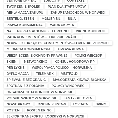
VENTURE CAPITAL
EURACTIV
CONTEXTE
TWORZENIE SPÓŁEK
PLAN DLA START-UPÓW
REKLAMACJA ZAKUPU
ZAKUP SAMOCHODU W NORWEGII
BERTEL O. STEEN
MØLLER BIL
BILIA
PRAWA KONSUMENTA
WADA UKRYTA
NAF — NORGES AUTOMOBIL-FORBUND
VIKING KONTROLL
RADA KONSUMENTÓW — FORBRUKERRÅDET
NORWESKI URZĄD DS. KONSUMENTÓW — FORBRUKERTILSYNET
MEDIACJA KONSUMENCKA
UMOWA KUPNA
UBEZPIECZENIE OCHRONY PRAWNEJ
POLSKI WIECZÓR
SKIEN
NETWORKING
KONSUL HONOROWY RP
PER LYKKE
WSPÓŁPRACA POLSKO — NORWESKA
DYPLOMACJA
TELEMARK
VESTFOLD
ŚPIEWANIE BEZ GRANIC
MAŁGORZATA KIDAWA-BŁOŃSKA
SPOTKANIE Z POLONIĄ
POLACY W NORWEGII
ORGANIZACJE POLONIJNE W NORWEGII
POLSKIE SZKOŁY W NORWEGII
SAMTYKKELOVEN
NOWE PRAWO
DZIENNIK USTAW
LOVDATA
BRING
POSTEN
POSTEN BRING
SEKTOR TRANSPORTU I LOGISTYKI W NORWEGII