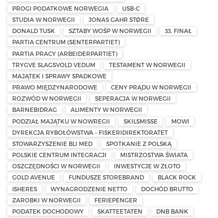
PROGI PODATKOWE NORWEGIA
USB-C
STUDIA W NORWEGII
JONAS GAHR STØRE
DONALD TUSK
SZTABY WOŚP W NORWEGII
33. FINAŁ
PARTIA CENTRUM (SENTERPARTIET)
PARTIA PRACY (ARBEIDERPARTIET)
TRYGVE SLAGSVOLD VEDUM
TESTAMENT W NORWEGII
MAJĄTEK I SPRAWY SPADKOWE
PRAWO MIĘDZYNARODOWE
CENY PRĄDU W NORWEGII
ROZWÓD W NORWEGII
SEPERACJA W NORWEGII
BARNEBIDRAG
ALIMENTY W NORWEGII
PODZIAŁ MAJĄTKU W NOWREGII
SKILSMISSE
MOWI
DYREKCJA RYBOŁÓWSTWA – FISKERIDIREKTORATET
STOWARZYSZENIE BLI MED
SPOTKANIE Z POLSKĄ
POLSKIE CENTRUM INTEGRACJI
MISTRZOSTWA ŚWIATA
OSZCZĘDNOŚCI W NORWEGII
INWESTYCJE W ZŁOTO
GOLD AVENUE
FUNDUSZE STOREBRAND
BLACK ROCK
iSHERES
WYNAGRODZENIE NETTO
DOCHÓD BRUTTO
ZAROBKI W NORWEGII
FERIEPENGER
PODATEK DOCHODOWY
SKATTEETATEN
DNB BANK