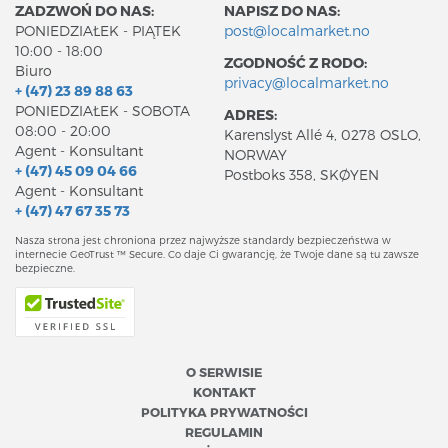
ZADZWOŃ DO NAS:
NAPISZ DO NAS:
PONIEDZIAŁEK - PIĄTEK
post@localmarket.no
10:00 - 18:00
ZGODNOŚĆ Z RODO:
Biuro
privacy@localmarket.no
+ (47) 23 89 88 63
PONIEDZIAŁEK - SOBOTA
ADRES:
08:00 - 20:00
Karenslyst Allé 4, 0278 OSLO,
Agent - Konsultant
NORWAY
+ (47) 45 09 04 66
Postboks 358, SKØYEN
Agent - Konsultant
+ (47) 47 67 35 73
Nasza strona jest chroniona przez najwyższe standardy bezpieczeństwa w
internecie GeoTrust ™ Secure. Co daje Ci gwarancję, że Twoje dane są tu zawsze
bezpieczne.
O SERWISIE
KONTAKT
POLITYKA PRYWATNOŚCI
REGULAMIN