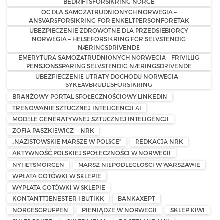
BEDRIFTSFORSIKRING NORGE
OC DLA SAMOZATRUDNIONYCH NORWEGIA –
ANSVARSFORSIKRING FOR ENKELTPERSONFORETAK
UBEZPIECZENIE ZDROWOTNE DLA PRZEDSIĘBIORCY
NORWEGIA – HELSEFORSIKRING FOR SELVSTENDIG
NÆRINGSDRIVENDE
EMERYTURA SAMOZATRUDNIONYCH NORWEGIA – FRIVILLIG
PENSJONSSPARING SELVSTENDIG NÆRINGSDRIVENDE
UBEZPIECZENIE UTRATY DOCHODU NORWEGIA –
SYKEAVBRUDDSFORSIKRING
BRANŻOWY PORTAL SPOŁECZNOŚCIOWY LINKEDIN
TRENOWANIE SZTUCZNEJ INTELIGENCJI AI
MODELE GENERATYWNEJ SZTUCZNEJ INTELIGENCJI
ZOFIA PASZKIEWICZ — NRK
„NAZISTOWSKIE MARSZE W POLSCE”
REDKACJA NRK
AKTYWNOŚĆ POLSKIEJ SPOŁECZNOŚCI W NORWEGII
NYHETSMORGEN
MARSZ NIEPODLEGŁOŚCI W WARSZAWIE
WPŁATA GOTÓWKI W SKLEPIE
WYPŁATA GOTÓWKI W SKLEPIE
KONTANTTJENESTER I BUTIKK
BANKAXEPT
NORGESGRUPPEN
PIENIĄDZE W NORWEGII
SKLEP KIWI