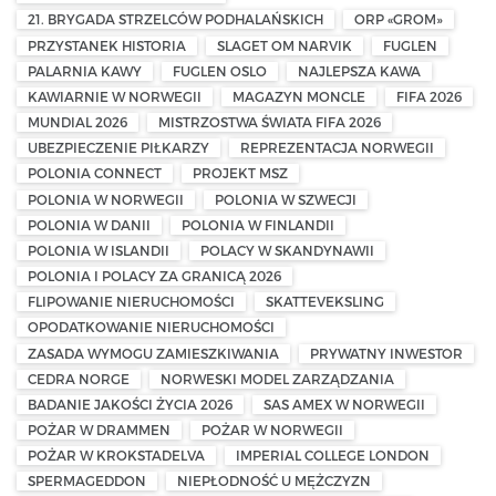
21. BRYGADA STRZELCÓW PODHALAŃSKICH
ORP «GROM»
PRZYSTANEK HISTORIA
SLAGET OM NARVIK
FUGLEN
PALARNIA KAWY
FUGLEN OSLO
NAJLEPSZA KAWA
KAWIARNIE W NORWEGII
MAGAZYN MONCLE
FIFA 2026
MUNDIAL 2026
MISTRZOSTWA ŚWIATA FIFA 2026
UBEZPIECZENIE PIŁKARZY
REPREZENTACJA NORWEGII
POLONIA CONNECT
PROJEKT MSZ
POLONIA W NORWEGII
POLONIA W SZWECJI
POLONIA W DANII
POLONIA W FINLANDII
POLONIA W ISLANDII
POLACY W SKANDYNAWII
POLONIA I POLACY ZA GRANICĄ 2026
FLIPOWANIE NIERUCHOMOŚCI
SKATTEVEKSLING
OPODATKOWANIE NIERUCHOMOŚCI
ZASADA WYMOGU ZAMIESZKIWANIA
PRYWATNY INWESTOR
CEDRA NORGE
NORWESKI MODEL ZARZĄDZANIA
BADANIE JAKOŚCI ŻYCIA 2026
SAS AMEX W NORWEGII
POŻAR W DRAMMEN
POŻAR W NORWEGII
POŻAR W KROKSTADELVA
IMPERIAL COLLEGE LONDON
SPERMAGEDDON
NIEPŁODNOŚĆ U MĘŻCZYZN