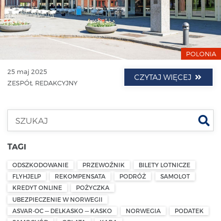
POLONIA
25 maj 2025
CZYTAJ WIĘCEJ
ZESPÓŁ REDAKCYJNY
Szu
TAGI
ODSZKODOWANIE
PRZEWOŹNIK
BILETY LOTNICZE
FLYHJELP
REKOMPENSATA
PODRÓŻ
SAMOLOT
KREDYT ONLINE
POŻYCZKA
UBEZPIECZENIE W NORWEGII
ASVAR-OC — DELKASKO — KASKO
NORWEGIA
PODATEK