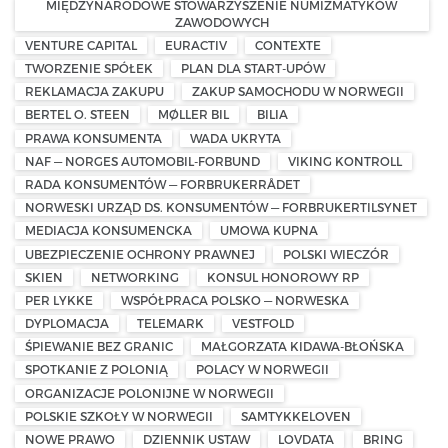
MIĘDZYNARODOWE STOWARZYSZENIE NUMIZMATYKÓW
ZAWODOWYCH
VENTURE CAPITAL
EURACTIV
CONTEXTE
TWORZENIE SPÓŁEK
PLAN DLA START-UPÓW
REKLAMACJA ZAKUPU
ZAKUP SAMOCHODU W NORWEGII
BERTEL O. STEEN
MØLLER BIL
BILIA
PRAWA KONSUMENTA
WADA UKRYTA
NAF — NORGES AUTOMOBIL-FORBUND
VIKING KONTROLL
RADA KONSUMENTÓW — FORBRUKERRÅDET
NORWESKI URZĄD DS. KONSUMENTÓW — FORBRUKERTILSYNET
MEDIACJA KONSUMENCKA
UMOWA KUPNA
UBEZPIECZENIE OCHRONY PRAWNEJ
POLSKI WIECZÓR
SKIEN
NETWORKING
KONSUL HONOROWY RP
PER LYKKE
WSPÓŁPRACA POLSKO — NORWESKA
DYPLOMACJA
TELEMARK
VESTFOLD
ŚPIEWANIE BEZ GRANIC
MAŁGORZATA KIDAWA-BŁOŃSKA
SPOTKANIE Z POLONIĄ
POLACY W NORWEGII
ORGANIZACJE POLONIJNE W NORWEGII
POLSKIE SZKOŁY W NORWEGII
SAMTYKKELOVEN
NOWE PRAWO
DZIENNIK USTAW
LOVDATA
BRING