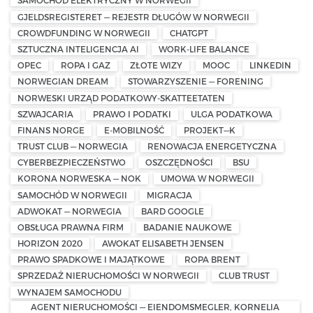
SAMOCHÓD ELEKTRYCZNY W NORWEGII
GJELDSREGISTERET — REJESTR DŁUGÓW W NORWEGII
CROWDFUNDING W NORWEGII
CHATGPT
SZTUCZNA INTELIGENCJA AI
WORK-LIFE BALANCE
OPEC
ROPA I GAZ
ZŁOTE WIZY
MOOC
LINKEDIN
NORWEGIAN DREAM
STOWARZYSZENIE — FORENING
NORWESKI URZĄD PODATKOWY-SKATTEETATEN
SZWAJCARIA
PRAWO I PODATKI
ULGA PODATKOWA
FINANS NORGE
E-MOBILNOŚĆ
PROJEKT—K
TRUST CLUB — NORWEGIA
RENOWACJA ENERGETYCZNA
CYBERBEZPIECZEŃSTWO
OSZCZĘDNOŚCI
BSU
KORONA NORWESKA — NOK
UMOWA W NORWEGII
SAMOCHÓD W NORWEGII
MIGRACJA
ADWOKAT — NORWEGIA
BARD GOOGLE
OBSŁUGA PRAWNA FIRM
BADANIE NAUKOWE
HORIZON 2020
AWOKAT ELISABETH JENSEN
PRAWO SPADKOWE I MAJĄTKOWE
ROPA BRENT
SPRZEDAŻ NIERUCHOMOŚCI W NORWEGII
CLUB TRUST
WYNAJEM SAMOCHODU
AGENT NIERUCHOMOŚCI — EIENDOMSMEGLER, KORNELIA