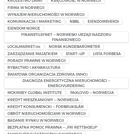
KRÓLESTWO DANII
KSIĘGOWOŚĆ W NORWEGII
FIRMA W NORWEGII
WYNAJEM NIERUCHOMOŚCI W NORWEGII
KOMUNIKACJA I MARKETING
NBBL
EIENDOMSVERDI
EIENDOM NORGE
FINANSTILSYNET — NORWESKI URZĄD NADZORU
FINANSOWEGO
LOCALMARKET.no
NORSK KUNDEBAROMETER
ZARZĄDZANIE MAJĄTKIEM
START—UP
LISTA FORBESA
PORADY PRAWNE W NORWEGII
RYBACTWO I AKWAKULTURA
ŚWIATOWA ORGANIZACJA ZDROWIA (WHO)
DIAGNOZA ENERGETYCZNA NIERUCHOMOŚCI —
ENERGIVURDERING
MCKINSEY GLOBAL INSTITUTE
PAXLOVID — NORWEGIA
KREDYT MIESZKANIOWY — NORWEGIA
KREDYT KONSUMENCKI — FORBRUKSLÅN
OBRÓT NIERUCHOMOŚCIAMI W NORWEGII
BADANIE RYNKU W NORWEGII
BEZPŁATNA POMOC PRAWNA — „FRI RETTSHJELP”