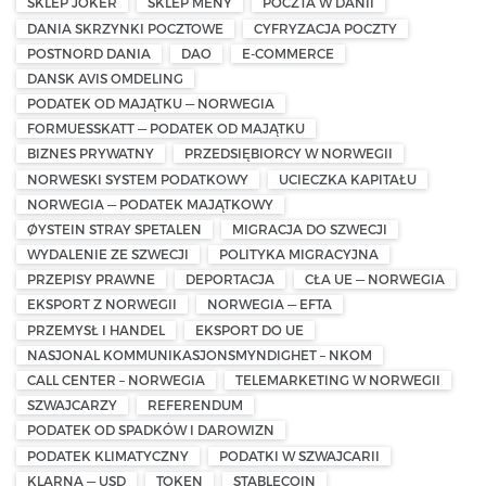
SKLEP JOKER
SKLEP MENY
POCZTA W DANII
DANIA SKRZYNKI POCZTOWE
CYFRYZACJA POCZTY
POSTNORD DANIA
DAO
E-COMMERCE
DANSK AVIS OMDELING
PODATEK OD MAJĄTKU — NORWEGIA
FORMUESSKATT — PODATEK OD MAJĄTKU
BIZNES PRYWATNY
PRZEDSIĘBIORCY W NORWEGII
NORWESKI SYSTEM PODATKOWY
UCIECZKA KAPITAŁU
NORWEGIA — PODATEK MAJĄTKOWY
ØYSTEIN STRAY SPETALEN
MIGRACJA DO SZWECJI
WYDALENIE ZE SZWECJI
POLITYKA MIGRACYJNA
PRZEPISY PRAWNE
DEPORTACJA
CŁA UE — NORWEGIA
EKSPORT Z NORWEGII
NORWEGIA — EFTA
PRZEMYSŁ I HANDEL
EKSPORT DO UE
NASJONAL KOMMUNIKASJONSMYNDIGHET – NKOM
CALL CENTER – NORWEGIA
TELEMARKETING W NORWEGII
SZWAJCARZY
REFERENDUM
PODATEK OD SPADKÓW I DAROWIZN
PODATEK KLIMATYCZNY
PODATKI W SZWAJCARII
KLARNA — USD
TOKEN
STABLECOIN