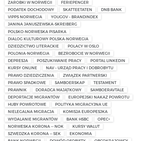
ZAROBKI W NORWEGII
FERIEPENGER
PODATEK DOCHODOWY
SKATTEETATEN
DNB BANK
VIPPS NORWEGIA
YOUGOV – BRANDINDEX
JANINA JANUSZEWSKA-SKREIBERG
POLSKO-NORWESKA PISARKA
DIALOG KULTUROWY POLSKA-NORWEGIA
DZIEDZICTWO LITERACKIE
POLACY W OSLO
POLONIA-NORWEGIA
BEZROBOCIE W NORWEGII
DEPRESJA
POSZUKIWANIE PRACY
PORTAL LINKEDIN
KURSY ONLINE
NAV – URZĄD PRACY I DOBROBYTU
PRAWO DZIEDZICZENIA
ZWIĄZEK PARTNERSKI
PRAWO SPADKOWE
SAMBOERSKAP
TESTAMENT
PRAWNIK
DORADCA MAJĄTKOWY
SAMBOERAVTALE
DEPORTACJE MIGRANTÓW
EUROPEJSKI NAKAZ POWROTU
HUBY POWROTOWE
POLITYKA MIGRACYJNA UE
NIELEGALNA MIGRACJA
KOMISJA EUROPESJKA
WYDALANIE MIGRANTÓW
BANK HSBC
OPEC+
NORWESKA KORONA — NOK
KURSY WALUT
SZWEDZKA KORONA — SEK
EKONOMIA
BANK NORWEGII
DOWÓD OSOBISTY
OBCOKRAJOWCY