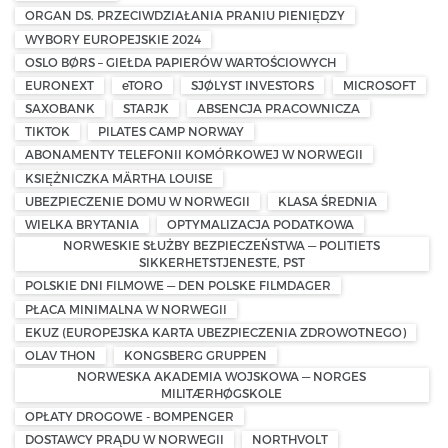
ORGAN DS. PRZECIWDZIAŁANIA PRANIU PIENIĘDZY
WYBORY EUROPEJSKIE 2024
OSLO BØRS – GIEŁDA PAPIERÓW WARTOŚCIOWYCH
EURONEXT
eTORO
SJØLYST INVESTORS
MICROSOFT
SAXOBANK
STARJK
ABSENCJA PRACOWNICZA
TIKTOK
PILATES CAMP NORWAY
ABONAMENTY TELEFONII KOMÓRKOWEJ W NORWEGII
KSIĘŻNICZKA MÄRTHA LOUISE
UBEZPIECZENIE DOMU W NORWEGII
KLASA ŚREDNIA
WIELKA BRYTANIA
OPTYMALIZACJA PODATKOWA
NORWESKIE SŁUŻBY BEZPIECZEŃSTWA — POLITIETS
SIKKERHETSTJENESTE, PST
POLSKIE DNI FILMOWE — DEN POLSKE FILMDAGER
PŁACA MINIMALNA W NORWEGII
EKUZ (EUROPEJSKA KARTA UBEZPIECZENIA ZDROWOTNEGO)
OLAV THON
KONGSBERG GRUPPEN
NORWESKA AKADEMIA WOJSKOWA — NORGES
MILITÆRHØGSKOLE
OPŁATY DROGOWE - BOMPENGER
DOSTAWCY PRĄDU W NORWEGII
NORTHVOLT