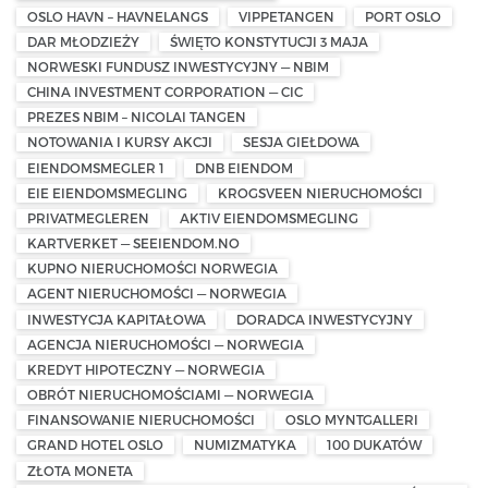
OSLO HAVN – HAVNELANGS
VIPPETANGEN
PORT OSLO
DAR MŁODZIEŻY
ŚWIĘTO KONSTYTUCJI 3 MAJA
NORWESKI FUNDUSZ INWESTYCYJNY — NBIM
CHINA INVESTMENT CORPORATION — CIC
PREZES NBIM – NICOLAI TANGEN
NOTOWANIA I KURSY AKCJI
SESJA GIEŁDOWA
EIENDOMSMEGLER 1
DNB EIENDOM
EIE EIENDOMSMEGLING
KROGSVEEN NIERUCHOMOŚCI
PRIVATMEGLEREN
AKTIV EIENDOMSMEGLING
KARTVERKET — SEEIENDOM.NO
KUPNO NIERUCHOMOŚCI NORWEGIA
AGENT NIERUCHOMOŚCI — NORWEGIA
INWESTYCJA KAPITAŁOWA
DORADCA INWESTYCYJNY
AGENCJA NIERUCHOMOŚCI — NORWEGIA
KREDYT HIPOTECZNY — NORWEGIA
OBRÓT NIERUCHOMOŚCIAMI — NORWEGIA
FINANSOWANIE NIERUCHOMOŚCI
OSLO MYNTGALLERI
GRAND HOTEL OSLO
NUMIZMATYKA
100 DUKATÓW
ZŁOTA MONETA