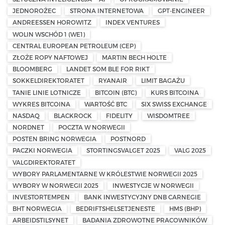
JEDNOROŻEC
STRONA INTERNETOWA
GPT-ENGINEER
ANDREESSEN HOROWITZ
INDEX VENTURES
WOLIN WSCHÓD 1 (WE1)
CENTRAL EUROPEAN PETROLEUM (CEP)
ZŁOŻE ROPY NAFTOWEJ
MARTIN BECH HOLTE
BLOOMBERG
LANDET SOM BLE FOR RIKT
SOKKELDIREKTORATET
RYANAIR
LIMIT BAGAŻU
TANIE LINIE LOTNICZE
BITCOIN (BTC)
KURS BITCOINA
WYKRES BITCOINA
WARTOŚĆ BTC
SIX SWISS EXCHANGE
NASDAQ
BLACKROCK
FIDELITY
WISDOMTREE
NORDNET
POCZTA W NORWEGII
POSTEN BRING NORWEGIA
POSTNORD
PACZKI NORWEGIA
STORTINGSVALGET 2025
VALG 2025
VALGDIREKTORATET
WYBORY PARLAMENTARNE W KRÓLESTWIE NORWEGII 2025
WYBORY W NORWEGII 2025
INWESTYCJE W NORWEGII
INVESTORTEMPEN
BANK INWESTYCYJNY DNB CARNEGIE
BHT NORWEGIA
BEDRIFTSHELSETJENESTE
HMS (BHP)
ARBEIDSTILSYNET
BADANIA ZDROWOTNE PRACOWNIKÓW