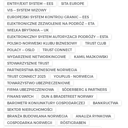
ENTRY/EXIT SYSTEM — EES
SITA EUROPE
VIS — SYSTEM WIZOWY
EUROPEJSKI SYSTEM KONTROLI GRANIC — EES
ELEKTRONICZNE ZEZWOLENIE NA PODRÓŻ — ETA
WIELKA BRYTANIA — UK
ELEKTRONICZNY SYSTEM AUTORYZACJI PODRÓŻY — ESTA
POLSKO-NORWESKI KLUBU BIZNESOWY
TRUST CLUB
POLACY — OSLO
TRUST CONNECT
WYDARZENIE NETWORKINGOWE
KAMIL MAJKOWSKI
STOWARZYSZNIE TRUST
PARTNERSTWA BIZNESOWE NORWEGIA
TRUST CONNECT 2025
YOUPLUS – NORWEGIA
TOWARZYSTWO UBEZPIECZENIOWE
FIRMA UBEZPIECZENIOWA
SÖDERBERG & PARTNERS
FINANS WATCH
DUN & BRADSTREET NORWAY
BAROMETR KONIUNKTURY GOSPODARCZEJ
BANKRUCTWA
SEKTOR NIERUCHOMOŚCI
BRANŻA BUDOWLANA NORWEGIA
ANALIZA RYNKOWA
GOSPODARKA NORWEGII
RÖSTIGRABEN