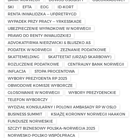
SKI
EFTA
EOG
ID-KORT
RENTA INWALIDZKA — UFØRETRYGD
WYPADEK PRZY PRACY — YRKESSKADE
UBEZPIECZENIE WYPADKOWE W NORWEGII
PRAWO DO RENTY INWALIDZKIEJ
ADVOKATFIRMA NIERZWICKI & BLUSZKO AS
PODATEK W NORWEGII
ZEZNANIE PODATKOWE
SKATTEMELDING
SKATTEETAT (URZĄD SKARBOWY)
ROZLICZENIE PODATKOWE
CENTRALNY BANK NORWEGII
INFLACJA
STOPA PROCENTOWA
WYBORY PREZYDENTA RP 2025
OBWODOWE KOMISJE WYBORCZE
GŁOSOWANIE W NORWEGII
WYBORY PREZYDENCKIE
TELEFON WYBORCZY
WYDZIAŁ KONSULARNY I POLONII AMBASADY RP W OSLO
BUSINESS SUMMIT
KSIĄŻĘ KORONNY NORWEGII HAAKON
FUNDUSZE NORWESKIE
SZCZYT BIZNESOWY POLSKA–NORWEGIA 2025
NORWESKO-POLSKO WSPÓŁPRACA