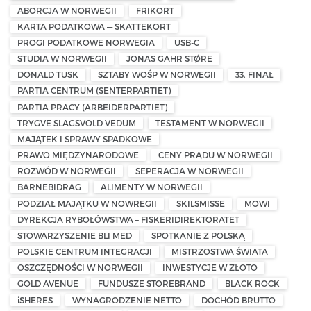
ABORCJA W NORWEGII
FRIKORT
KARTA PODATKOWA — SKATTEKORT
PROGI PODATKOWE NORWEGIA
USB-C
STUDIA W NORWEGII
JONAS GAHR STØRE
DONALD TUSK
SZTABY WOŚP W NORWEGII
33. FINAŁ
PARTIA CENTRUM (SENTERPARTIET)
PARTIA PRACY (ARBEIDERPARTIET)
TRYGVE SLAGSVOLD VEDUM
TESTAMENT W NORWEGII
MAJĄTEK I SPRAWY SPADKOWE
PRAWO MIĘDZYNARODOWE
CENY PRĄDU W NORWEGII
ROZWÓD W NORWEGII
SEPERACJA W NORWEGII
BARNEBIDRAG
ALIMENTY W NORWEGII
PODZIAŁ MAJĄTKU W NOWREGII
SKILSMISSE
MOWI
DYREKCJA RYBOŁÓWSTWA – FISKERIDIREKTORATET
STOWARZYSZENIE BLI MED
SPOTKANIE Z POLSKĄ
POLSKIE CENTRUM INTEGRACJI
MISTRZOSTWA ŚWIATA
OSZCZĘDNOŚCI W NORWEGII
INWESTYCJE W ZŁOTO
GOLD AVENUE
FUNDUSZE STOREBRAND
BLACK ROCK
iSHERES
WYNAGRODZENIE NETTO
DOCHÓD BRUTTO