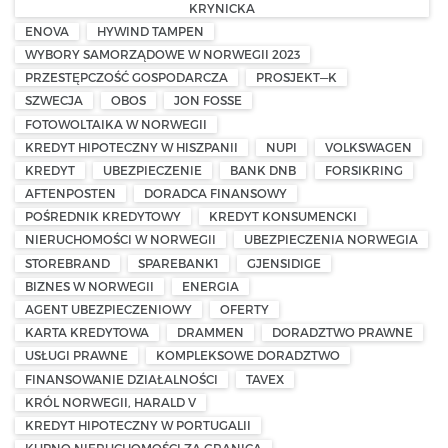
KRYNICKA
ENOVA
HYWIND TAMPEN
WYBORY SAMORZĄDOWE W NORWEGII 2023
PRZESTĘPCZOŚĆ GOSPODARCZA
PROSJEKT—K
SZWECJA
OBOS
JON FOSSE
FOTOWOLTAIKA W NORWEGII
KREDYT HIPOTECZNY W HISZPANII
NUPI
VOLKSWAGEN
KREDYT
UBEZPIECZENIE
BANK DNB
FORSIKRING
AFTENPOSTEN
DORADCA FINANSOWY
POŚREDNIK KREDYTOWY
KREDYT KONSUMENCKI
NIERUCHOMOŚCI W NORWEGII
UBEZPIECZENIA NORWEGIA
STOREBRAND
SPAREBANK1
GJENSIDIGE
BIZNES W NORWEGII
ENERGIA
AGENT UBEZPIECZENIOWY
OFERTY
KARTA KREDYTOWA
DRAMMEN
DORADZTWO PRAWNE
USŁUGI PRAWNE
KOMPLEKSOWE DORADZTWO
FINANSOWANIE DZIAŁALNOŚCI
TAVEX
KRÓL NORWEGII, HARALD V
KREDYT HIPOTECZNY W PORTUGALII