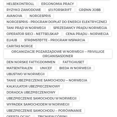
HELSEKONTROLL
ERGONOMIA PRACY
RYZYKO ZAWODOWE
§13 FORSKRIFT
GRØNN JOBB
AVANOVA
NORGESPRIS
NORGESPRIS – PROGRAM DOPŁAT DO ENERGII ELEKTRYCZNEJ
TANI PRĄD W NORWEGII
SPRZEDAWCY PRĄDU NORWEGIA
OPERATOR SIECI – NETTSELSKAP
CENA PRĄDU – NORWEGIA
ELHUB
STRØMSTØTTE – PROGRAM WSPARCIA
CARITAS NORGE
ORGANIZACJE POZARZĄDOWE W NORWEGII — FRIVILLIGE
ORGANISASJONER
DEN NORSKE FATTIGDOMMEN
FATTIGHUSET
MATSENTRALEN
UNICEF
BIEDA W NORWEGII
UBUSTWO W NORWEGII
TANIE UBEZPIECZENIE SAMOCHODU — NORWEGIA
KALKULATOR UBEZPIECZENIOWY
DORADCA UBEZPIECZENIOWY
UBEZPIECZENIE SAMOCHODU W NORWEGII
WYPADEK SAMOCHODEM W NORWEGII
UBEZPIECZENIE SAMOCHODU — PORÓWNANIE
OFERTA OC/AC
ZBIGNIEW GÓRSKI