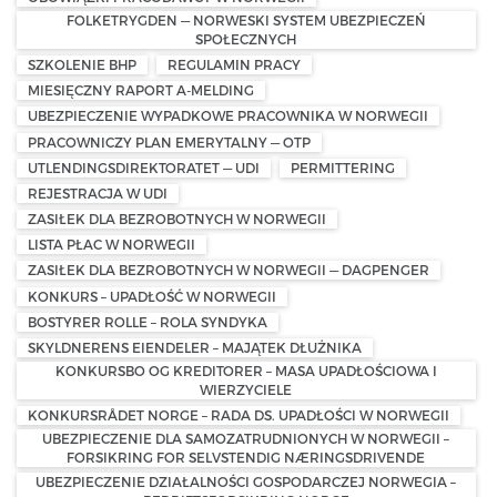
FOLKETRYGDEN — NORWESKI SYSTEM UBEZPIECZEŃ
SPOŁECZNYCH
SZKOLENIE BHP
REGULAMIN PRACY
MIESIĘCZNY RAPORT A-MELDING
UBEZPIECZENIE WYPADKOWE PRACOWNIKA W NORWEGII
PRACOWNICZY PLAN EMERYTALNY — OTP
UTLENDINGSDIREKTORATET — UDI
PERMITTERING
REJESTRACJA W UDI
ZASIŁEK DLA BEZROBOTNYCH W NORWEGII
LISTA PŁAC W NORWEGII
ZASIŁEK DLA BEZROBOTNYCH W NORWEGII — DAGPENGER
KONKURS – UPADŁOŚĆ W NORWEGII
BOSTYRER ROLLE – ROLA SYNDYKA
SKYLDNERENS EIENDELER – MAJĄTEK DŁUŻNIKA
KONKURSBO OG KREDITORER – MASA UPADŁOŚCIOWA I
WIERZYCIELE
KONKURSRÅDET NORGE – RADA DS. UPADŁOŚCI W NORWEGII
UBEZPIECZENIE DLA SAMOZATRUDNIONYCH W NORWEGII –
FORSIKRING FOR SELVSTENDIG NÆRINGSDRIVENDE
UBEZPIECZENIE DZIAŁALNOŚCI GOSPODARCZEJ NORWEGIA –