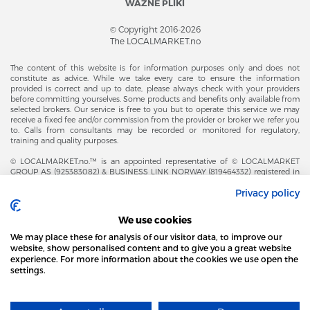
WAŻNE PLIKI
© Copyright 2016-2026
The LOCALMARKET.no
The content of this website is for information purposes only and does not
constitute as advice. While we take every care to ensure the information
provided is correct and up to date, please always check with your providers
before committing yourselves. Some products and benefits only available from
selected brokers. Our service is free to you but to operate this service we may
receive a fixed fee and/or commission from the provider or broker we refer you
to. Calls from consultants may be recorded or monitored for regulatory,
training and quality purposes.
© LOCALMARKET.no.™ is an appointed representative of © LOCALMARKET
GROUP AS (925383082) & BUSINESS LINK NORWAY (819464332) registered in
The Office of Business Enterprises in The Kingdom of Norway |
Privacy policy
Brønnøysundregistrene. Financial & Insurance Services and Markets Authority,
and subject to limited regulation by the Financial Conduct Authority. Head
Office Adresse: Karenslyst Alle 4, 0278 Oslo – Skøyen. Post Adresse: Postboks
We use cookies
358, 0213 Oslo, Norway. Email Contact: post@localmarket.no. Office Contact: +
47 23 89 88 63 © Copyright 2016-2026 The LOCALMARKET GROUP ™.
We may place these for analysis of our visitor data, to improve our
website, show personalised content and to give you a great website
experience. For more information about the cookies we use open the
settings.
DODATKOWO OD ZESPOŁU LOCALMARKET |
USŁUGI DLA BIZNESU
STRONA LOCAL MARKET WYKORZYSTUJE PLIKI
COOKIES