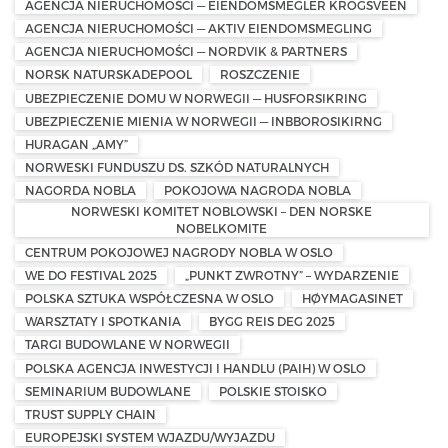
AGENCJA NIERUCHOMOŚCI — EIENDOMSMEGLER KROGSVEEN
AGENCJA NIERUCHOMOŚCI — AKTIV EIENDOMSMEGLING
AGENCJA NIERUCHOMOŚCI — NORDVIK & PARTNERS
NORSK NATURSKADEPOOL
ROSZCZENIE
UBEZPIECZENIE DOMU W NORWEGII — HUSFORSIKRING
UBEZPIECZENIE MIENIA W NORWEGII — INBBOROSIKIRNG
HURAGAN „AMY”
NORWESKI FUNDUSZU DS. SZKÓD NATURALNYCH
NAGORDA NOBLA
POKOJOWA NAGRODA NOBLA
NORWESKI KOMITET NOBLOWSKI – DEN NORSKE
NOBELKOMITE
CENTRUM POKOJOWEJ NAGRODY NOBLA W OSLO
WE DO FESTIVAL 2025
„PUNKT ZWROTNY” – WYDARZENIE
POLSKA SZTUKA WSPÓŁCZESNA W OSLO
HØYMAGASINET
WARSZTATY I SPOTKANIA
BYGG REIS DEG 2025
TARGI BUDOWLANE W NORWEGII
POLSKA AGENCJA INWESTYCJI I HANDLU (PAIH) W OSLO
SEMINARIUM BUDOWLANE
POLSKIE STOISKO
TRUST SUPPLY CHAIN
EUROPEJSKI SYSTEM WJAZDU/WYJAZDU