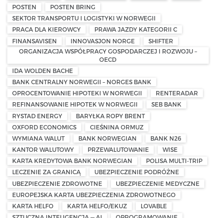
POSTEN
POSTEN BRING
SEKTOR TRANSPORTU I LOGISTYKI W NORWEGII
PRACA DLA KIEROWCY
PRAWA JAZDY KATEGORII C
FINANSAVISEN
INNOVASJON NORGE
SHIFTER
ORGANIZACJA WSPÓŁPRACY GOSPODARCZEJ I ROZWOJU –
OECD
IDA WOLDEN BACHE
BANK CENTRALNY NORWEGII – NORGES BANK
OPROCENTOWANIE HIPOTEKI W NORWEGII
RENTERADAR
REFINANSOWANIE HIPOTEK W NORWEGII
SEB BANK
RYSTAD ENERGY
BARYŁKA ROPY BRENT
OXFORD ECONOMICS
CIEŚNINA ORMUZ
WYMIANA WALUT
BANK NORWEGIAN
BANK N26
KANTOR WALUTOWY
PRZEWALUTOWANIE
WISE
KARTA KREDYTOWA BANK NORWEGIAN
POLISA MULTI-TRIP
LECZENIE ZA GRANICĄ
UBEZPIECZENIE PODRÓŻNE
UBEZPIECZENIE ZDROWOTNE
UBEZPIECZENIE MEDYCZNE
EUROPEJSKA KARTA UBEZPIECZENIA ZDROWOTNEGO
KARTA HELFO
KARTA HELFO/EKUZ
LOVABLE
SZTUCZNA INTELIGENCJA — AI
OPROGRAMOWANIE