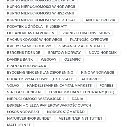
KUPNO NIERUCHOMOŚCI ZA GRANICĄ
KUPNO NIERUCHOMOŚCI W NORWEGII
KUPNO NIERUCHOMOŚCI W HISZPANII
KUPNO NIERUCHOMOŚCI W PORTUGALII
ANDERS BREIVIK
PODATEK U ŹRÓDŁA – KILDESKATT
OLE ANDREAS HALVORSEN
VIKING GLOBAL INVESTORS
RACHUNKOWOŚĆ W NORWEGII
PŁATNOŚCI CYFROWE
KREDYT SAMOCHODOWY
STAVANGER AFTENBLADET
BERGENS TIDENDE
BRISTOW NORWAY
NOVO NORDISK
DANSKE BANK
WEGOVY
OZEMPIC
BRANŻA BUDOWLANA
BYGGENÆRINGENS LANDSFORENING
KINO W NORWEGII
PODATEK WYJAZDOWY — „EXIT SKATT”
ALIEXPRESS
VOLVO
HANDELSBANKEN CAPITAL MARKETS
FORBES
STREFA SCHENGEN
EUROPEJSKI BANK CENTRALNY (EBC)
NIERUCHOMOŚCI W SZWAJCARII
DANIA
BØRSEN — GIEŁDA PAPIERÓW WARTOŚCIOWYCH
ŁOSOŚ NORWESKI
NORGES SJØMATRÅD
NATURVERNFORBUNDET
VETERINÆRINSTITUTTET
MATTILSYNET