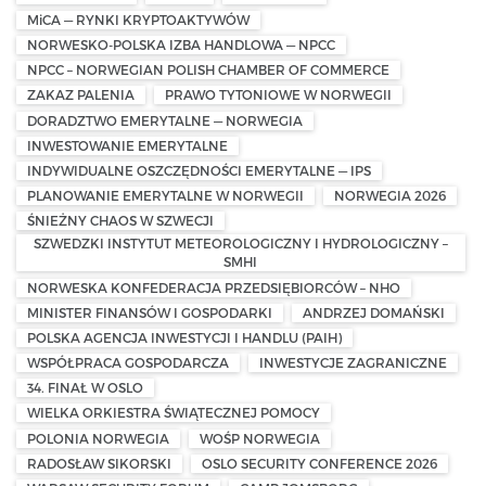
MiCA — RYNKI KRYPTOAKTYWÓW
NORWESKO-POLSKA IZBA HANDLOWA — NPCC
NPCC – NORWEGIAN POLISH CHAMBER OF COMMERCE
ZAKAZ PALENIA
PRAWO TYTONIOWE W NORWEGII
DORADZTWO EMERYTALNE — NORWEGIA
INWESTOWANIE EMERYTALNE
INDYWIDUALNE OSZCZĘDNOŚCI EMERYTALNE — IPS
PLANOWANIE EMERYTALNE W NORWEGII
NORWEGIA 2026
ŚNIEŻNY CHAOS W SZWECJI
SZWEDZKI INSTYTUT METEOROLOGICZNY I HYDROLOGICZNY –
SMHI
NORWESKA KONFEDERACJA PRZEDSIĘBIORCÓW – NHO
MINISTER FINANSÓW I GOSPODARKI
ANDRZEJ DOMAŃSKI
POLSKA AGENCJA INWESTYCJI I HANDLU (PAIH)
WSPÓŁPRACA GOSPODARCZA
INWESTYCJE ZAGRANICZNE
34. FINAŁ W OSLO
WIELKA ORKIESTRA ŚWIĄTECZNEJ POMOCY
POLONIA NORWEGIA
WOŚP NORWEGIA
RADOSŁAW SIKORSKI
OSLO SECURITY CONFERENCE 2026