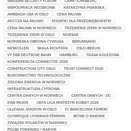
WARSAW SECURITY FORUM
CAMP JOMSBORG
WSPÓŁPRACA WOJSKOWA
KATARZYNA PISARSKA
AMBSADA USA W OSLO
CENA PALIWA
AKCYZA NA PALIWO
PODATKI DLA PRZEDSIĘBIORSTW
CENA PALIWA W NORWEGII
TRZĘSIENIE ZIEMI W NORWEGII
TRZĘSIENIE ZIEMI W OSLO
NORSAR
NORWESKA OBRONA CYWILNA
SØRUMSAND
NESKOLLEN
SKALA RICHTERA
OSLO-BERLIN
VY DSB DEUTSCHE BAHN
HAMBURG
TRASA KOLEJOWA
KONFERENCJA CONNECTDC 2026
CONSTRUCTION CITY OSLO
TRUST CONNECT 2026
BUDOWNICTWO TECHNOLOGICZNE
ZIELONA ENERGIA W NORWEGII
INFRASTRUKTURA CYFROWA
CENTRA DANYCH W NORWEGII
CENTRA DANYCH – DC
EWA PAJOR
UEFA LIGA MISTRZYŃ KOBIET 2026
ULLEVAAL STADION W OSLO
FC BARCELONA FEMENÍ
OLYMPIQUE LYONNAIS FÉMININ
BITWA O NARWIK
ZWIĄZEK POLAKÓW W NARWIKU
POLSK FORENING I NARVIK