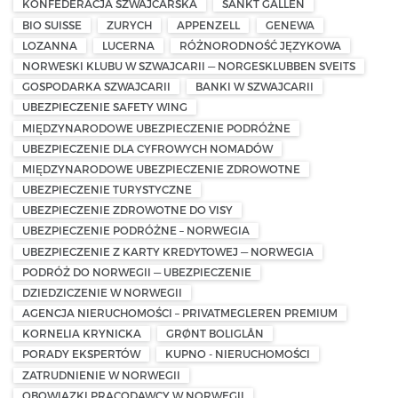
KONFEDERACJA SZWAJCARSKA
SANKT GALLEN
BIO SUISSE
ZURYCH
APPENZELL
GENEWA
LOZANNA
LUCERNA
RÓŻNORODNOŚĆ JĘZYKOWA
NORWESKI KLUBU W SZWAJCARII — NORGESKLUBBEN SVEITS
GOSPODARKA SZWAJCARII
BANKI W SZWAJCARII
UBEZPIECZENIE SAFETY WING
MIĘDZYNARODOWE UBEZPIECZENIE PODRÓŻNE
UBEZPIECZENIE DLA CYFROWYCH NOMADÓW
MIĘDZYNARODOWE UBEZPIECZENIE ZDROWOTNE
UBEZPIECZENIE TURYSTYCZNE
UBEZPIECZENIE ZDROWOTNE DO VISY
UBEZPIECZENIE PODRÓŻNE – NORWEGIA
UBEZPIECZENIE Z KARTY KREDYTOWEJ — NORWEGIA
PODRÓŻ DO NORWEGII — UBEZPIECZENIE
DZIEDZICZENIE W NORWEGII
AGENCJA NIERUCHOMOŚCI – PRIVATMEGLEREN PREMIUM
KORNELIA KRYNICKA
GRØNT BOLIGLÅN
PORADY EKSPERTÓW
KUPNO - NIERUCHOMOŚCI
ZATRUDNIENIE W NORWEGII
OBOWIĄZKI PRACODAWCY W NORWEGII