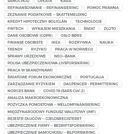
SAMOCHÓD
OPŁATA
KARA
REFINANSOWANIE — REFINANSIERING
POMOC PRAWNA
ZEZNANIE PODATKOWE — SKATTEMELDING
KREDYT HIPOTECZNY-BOLIGLÅN
TECHNOLOGIE
FINTECH
WYNAJEM MIESZKANIA
ŚWIAT
ZŁOTO
DANE OSOBOWE (GDPR)
OSLO BØRS
FINANSE OSOBISTE
IKEA
ROZRYWKA
NAUKA
TRENDY
RYZYKO
PRACA W NORWEGII
SPRAWY URZĘDOWE
NEO—BANK
POLISA UBEZPIECZENIOWA-LIVSFORSIKRING
PRACA W SKANDYNAWII
ŚWIATOWE FORUM EKONOMICZNE
PORTUGALIA
ZARZĄDZANIE RYZYKIEM
DAGPENGER - PERMITTERING
NORGES BANK
COVID-19-(SARS-CoV-2)
ANALIZA MAKROEKONOMICZNA
POŻYCZKA POMOSTOWA — MELLOMFINANSIERING
MIĘDZYNARODOWY FUNDUSZ WALUTOWY (IMF)
REJESTR DŁUGÓW — GJELDSREGISTERET
UBEZPIECZENIE FIRMY — BEDRIFTSFORSIKRING
UBEZPIECZENIE SAMOCHODU — BILFORSIKRING