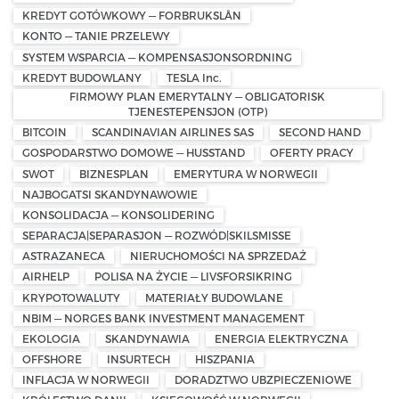
KREDYT GOTÓWKOWY — FORBRUKSLÅN
KONTO — TANIE PRZELEWY
SYSTEM WSPARCIA — KOMPENSASJONSORDNING
KREDYT BUDOWLANY
TESLA Inc.
FIRMOWY PLAN EMERYTALNY — OBLIGATORISK
TJENESTEPENSJON (OTP)
BITCOIN
SCANDINAVIAN AIRLINES SAS
SECOND HAND
GOSPODARSTWO DOMOWE — HUSSTAND
OFERTY PRACY
SWOT
BIZNESPLAN
EMERYTURA W NORWEGII
NAJBOGATSI SKANDYNAWOWIE
KONSOLIDACJA — KONSOLIDERING
SEPARACJA|SEPARASJON — ROZWÓD|SKILSMISSE
ASTRAZANECA
NIERUCHOMOŚCI NA SPRZEDAŻ
AIRHELP
POLISA NA ŻYCIE — LIVSFORSIKRING
KRYPOTOWALUTY
MATERIAŁY BUDOWLANE
NBIM — NORGES BANK INVESTMENT MANAGEMENT
EKOLOGIA
SKANDYNAWIA
ENERGIA ELEKTRYCZNA
OFFSHORE
INSURTECH
HISZPANIA
INFLACJA W NORWEGII
DORADZTWO UBZPIECZENIOWE