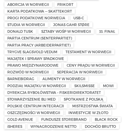
ABORCJA W NORWEGII
FRIKORT
KARTA PODATKOWA — SKATTEKORT
PROGI PODATKOWE NORWEGIA
USB-C
STUDIA W NORWEGII
JONAS GAHR STØRE
DONALD TUSK
SZTABY WOŚP W NORWEGII
33. FINAŁ
PARTIA CENTRUM (SENTERPARTIET)
PARTIA PRACY (ARBEIDERPARTIET)
TRYGVE SLAGSVOLD VEDUM
TESTAMENT W NORWEGII
MAJĄTEK I SPRAWY SPADKOWE
PRAWO MIĘDZYNARODOWE
CENY PRĄDU W NORWEGII
ROZWÓD W NORWEGII
SEPERACJA W NORWEGII
BARNEBIDRAG
ALIMENTY W NORWEGII
PODZIAŁ MAJĄTKU W NOWREGII
SKILSMISSE
MOWI
DYREKCJA RYBOŁÓWSTWA – FISKERIDIREKTORATET
STOWARZYSZENIE BLI MED
SPOTKANIE Z POLSKĄ
POLSKIE CENTRUM INTEGRACJI
MISTRZOSTWA ŚWIATA
OSZCZĘDNOŚCI W NORWEGII
INWESTYCJE W ZŁOTO
GOLD AVENUE
FUNDUSZE STOREBRAND
BLACK ROCK
iSHERES
WYNAGRODZENIE NETTO
DOCHÓD BRUTTO