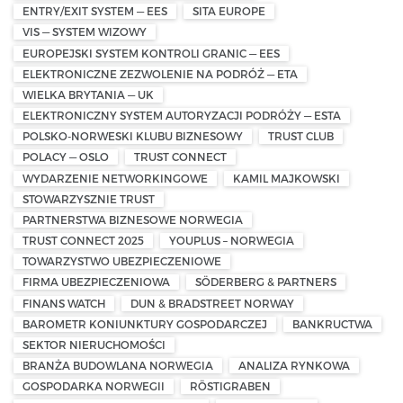
ENTRY/EXIT SYSTEM — EES
SITA EUROPE
VIS — SYSTEM WIZOWY
EUROPEJSKI SYSTEM KONTROLI GRANIC — EES
ELEKTRONICZNE ZEZWOLENIE NA PODRÓŻ — ETA
WIELKA BRYTANIA — UK
ELEKTRONICZNY SYSTEM AUTORYZACJI PODRÓŻY — ESTA
POLSKO-NORWESKI KLUBU BIZNESOWY
TRUST CLUB
POLACY — OSLO
TRUST CONNECT
WYDARZENIE NETWORKINGOWE
KAMIL MAJKOWSKI
STOWARZYSZNIE TRUST
PARTNERSTWA BIZNESOWE NORWEGIA
TRUST CONNECT 2025
YOUPLUS – NORWEGIA
TOWARZYSTWO UBEZPIECZENIOWE
FIRMA UBEZPIECZENIOWA
SÖDERBERG & PARTNERS
FINANS WATCH
DUN & BRADSTREET NORWAY
BAROMETR KONIUNKTURY GOSPODARCZEJ
BANKRUCTWA
SEKTOR NIERUCHOMOŚCI
BRANŻA BUDOWLANA NORWEGIA
ANALIZA RYNKOWA
GOSPODARKA NORWEGII
RÖSTIGRABEN