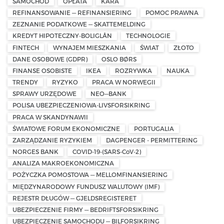
SAMOCHÓD
OPŁATA
KARA
REFINANSOWANIE — REFINANSIERING
POMOC PRAWNA
ZEZNANIE PODATKOWE — SKATTEMELDING
KREDYT HIPOTECZNY-BOLIGLÅN
TECHNOLOGIE
FINTECH
WYNAJEM MIESZKANIA
ŚWIAT
ZŁOTO
DANE OSOBOWE (GDPR)
OSLO BØRS
FINANSE OSOBISTE
IKEA
ROZRYWKA
NAUKA
TRENDY
RYZYKO
PRACA W NORWEGII
SPRAWY URZĘDOWE
NEO—BANK
POLISA UBEZPIECZENIOWA-LIVSFORSIKRING
PRACA W SKANDYNAWII
ŚWIATOWE FORUM EKONOMICZNE
PORTUGALIA
ZARZĄDZANIE RYZYKIEM
DAGPENGER - PERMITTERING
NORGES BANK
COVID-19-(SARS-CoV-2)
ANALIZA MAKROEKONOMICZNA
POŻYCZKA POMOSTOWA — MELLOMFINANSIERING
MIĘDZYNARODOWY FUNDUSZ WALUTOWY (IMF)
REJESTR DŁUGÓW — GJELDSREGISTERET
UBEZPIECZENIE FIRMY — BEDRIFTSFORSIKRING
UBEZPIECZENIE SAMOCHODU — BILFORSIKRING