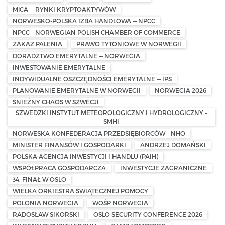
MiCA — RYNKI KRYPTOAKTYWÓW
NORWESKO-POLSKA IZBA HANDLOWA — NPCC
NPCC – NORWEGIAN POLISH CHAMBER OF COMMERCE
ZAKAZ PALENIA
PRAWO TYTONIOWE W NORWEGII
DORADZTWO EMERYTALNE — NORWEGIA
INWESTOWANIE EMERYTALNE
INDYWIDUALNE OSZCZĘDNOŚCI EMERYTALNE — IPS
PLANOWANIE EMERYTALNE W NORWEGII
NORWEGIA 2026
ŚNIEŻNY CHAOS W SZWECJI
SZWEDZKI INSTYTUT METEOROLOGICZNY I HYDROLOGICZNY –
SMHI
NORWESKA KONFEDERACJA PRZEDSIĘBIORCÓW – NHO
MINISTER FINANSÓW I GOSPODARKI
ANDRZEJ DOMAŃSKI
POLSKA AGENCJA INWESTYCJI I HANDLU (PAIH)
WSPÓŁPRACA GOSPODARCZA
INWESTYCJE ZAGRANICZNE
34. FINAŁ W OSLO
WIELKA ORKIESTRA ŚWIĄTECZNEJ POMOCY
POLONIA NORWEGIA
WOŚP NORWEGIA
RADOSŁAW SIKORSKI
OSLO SECURITY CONFERENCE 2026