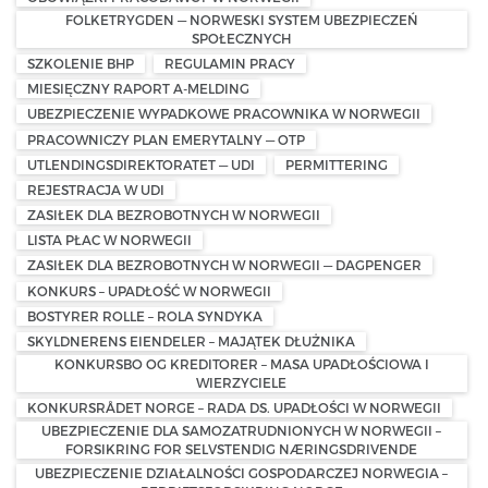
FOLKETRYGDEN — NORWESKI SYSTEM UBEZPIECZEŃ
SPOŁECZNYCH
SZKOLENIE BHP
REGULAMIN PRACY
MIESIĘCZNY RAPORT A-MELDING
UBEZPIECZENIE WYPADKOWE PRACOWNIKA W NORWEGII
PRACOWNICZY PLAN EMERYTALNY — OTP
UTLENDINGSDIREKTORATET — UDI
PERMITTERING
REJESTRACJA W UDI
ZASIŁEK DLA BEZROBOTNYCH W NORWEGII
LISTA PŁAC W NORWEGII
ZASIŁEK DLA BEZROBOTNYCH W NORWEGII — DAGPENGER
KONKURS – UPADŁOŚĆ W NORWEGII
BOSTYRER ROLLE – ROLA SYNDYKA
SKYLDNERENS EIENDELER – MAJĄTEK DŁUŻNIKA
KONKURSBO OG KREDITORER – MASA UPADŁOŚCIOWA I
WIERZYCIELE
KONKURSRÅDET NORGE – RADA DS. UPADŁOŚCI W NORWEGII
UBEZPIECZENIE DLA SAMOZATRUDNIONYCH W NORWEGII –
FORSIKRING FOR SELVSTENDIG NÆRINGSDRIVENDE
UBEZPIECZENIE DZIAŁALNOŚCI GOSPODARCZEJ NORWEGIA –