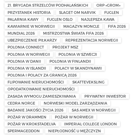
21. BRYGADA STRZELCÓW PODHALAŃSKICH
ORP «GROM»
PRZYSTANEK HISTORIA
SLAGET OM NARVIK
FUGLEN
PALARNIA KAWY
FUGLEN OSLO
NAJLEPSZA KAWA
KAWIARNIE W NORWEGII
MAGAZYN MONCLE
FIFA 2026
MUNDIAL 2026
MISTRZOSTWA ŚWIATA FIFA 2026
UBEZPIECZENIE PIŁKARZY
REPREZENTACJA NORWEGII
POLONIA CONNECT
PROJEKT MSZ
POLONIA W NORWEGII
POLONIA W SZWECJI
POLONIA W DANII
POLONIA W FINLANDII
POLONIA W ISLANDII
POLACY W SKANDYNAWII
POLONIA I POLACY ZA GRANICĄ 2026
FLIPOWANIE NIERUCHOMOŚCI
SKATTEVEKSLING
OPODATKOWANIE NIERUCHOMOŚCI
ZASADA WYMOGU ZAMIESZKIWANIA
PRYWATNY INWESTOR
CEDRA NORGE
NORWESKI MODEL ZARZĄDZANIA
BADANIE JAKOŚCI ŻYCIA 2026
SAS AMEX W NORWEGII
POŻAR W DRAMMEN
POŻAR W NORWEGII
POŻAR W KROKSTADELVA
IMPERIAL COLLEGE LONDON
SPERMAGEDDON
NIEPŁODNOŚĆ U MĘŻCZYZN