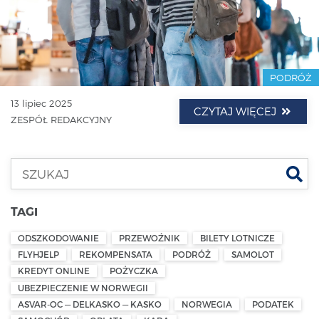
PODRÓŻ
13 lipiec 2025
CZYTAJ WIĘCEJ
ZESPÓŁ REDAKCYJNY
Szu
TAGI
ODSZKODOWANIE
PRZEWOŹNIK
BILETY LOTNICZE
FLYHJELP
REKOMPENSATA
PODRÓŻ
SAMOLOT
KREDYT ONLINE
POŻYCZKA
UBEZPIECZENIE W NORWEGII
ASVAR-OC — DELKASKO — KASKO
NORWEGIA
PODATEK