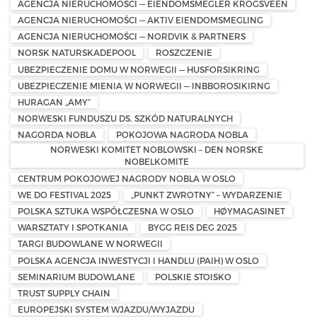
AGENCJA NIERUCHOMOŚCI — EIENDOMSMEGLER KROGSVEEN
AGENCJA NIERUCHOMOŚCI — AKTIV EIENDOMSMEGLING
AGENCJA NIERUCHOMOŚCI — NORDVIK & PARTNERS
NORSK NATURSKADEPOOL
ROSZCZENIE
UBEZPIECZENIE DOMU W NORWEGII — HUSFORSIKRING
UBEZPIECZENIE MIENIA W NORWEGII — INBBOROSIKIRNG
HURAGAN „AMY”
NORWESKI FUNDUSZU DS. SZKÓD NATURALNYCH
NAGORDA NOBLA
POKOJOWA NAGRODA NOBLA
NORWESKI KOMITET NOBLOWSKI – DEN NORSKE
NOBELKOMITE
CENTRUM POKOJOWEJ NAGRODY NOBLA W OSLO
WE DO FESTIVAL 2025
„PUNKT ZWROTNY” – WYDARZENIE
POLSKA SZTUKA WSPÓŁCZESNA W OSLO
HØYMAGASINET
WARSZTATY I SPOTKANIA
BYGG REIS DEG 2025
TARGI BUDOWLANE W NORWEGII
POLSKA AGENCJA INWESTYCJI I HANDLU (PAIH) W OSLO
SEMINARIUM BUDOWLANE
POLSKIE STOISKO
TRUST SUPPLY CHAIN
EUROPEJSKI SYSTEM WJAZDU/WYJAZDU