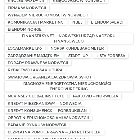
KRÓLESTWO DANII
KSIĘGOWOŚĆ W NORWEGII
FIRMA W NORWEGII
WYNAJEM NIERUCHOMOŚCI W NORWEGII
KOMUNIKACJA I MARKETING
NBBL
EIENDOMSVERDI
EIENDOM NORGE
FINANSTILSYNET — NORWESKI URZĄD NADZORU
FINANSOWEGO
LOCALMARKET.no
NORSK KUNDEBAROMETER
ZARZĄDZANIE MAJĄTKIEM
START—UP
LISTA FORBESA
PORADY PRAWNE W NORWEGII
RYBACTWO I AKWAKULTURA
ŚWIATOWA ORGANIZACJA ZDROWIA (WHO)
DIAGNOZA ENERGETYCZNA NIERUCHOMOŚCI —
ENERGIVURDERING
MCKINSEY GLOBAL INSTITUTE
PAXLOVID — NORWEGIA
KREDYT MIESZKANIOWY — NORWEGIA
KREDYT KONSUMENCKI — FORBRUKSLÅN
OBRÓT NIERUCHOMOŚCIAMI W NORWEGII
BADANIE RYNKU W NORWEGII
BEZPŁATNA POMOC PRAWNA — „FRI RETTSHJELP”