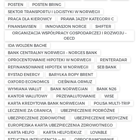
POSTEN
POSTEN BRING
SEKTOR TRANSPORTU I LOGISTYKI W NORWEGII
PRACA DLA KIEROWCY
PRAWA JAZDY KATEGORII C
FINANSAVISEN
INNOVASJON NORGE
SHIFTER
ORGANIZACJA WSPÓŁPRACY GOSPODARCZEJ I ROZWOJU –
OECD
IDA WOLDEN BACHE
BANK CENTRALNY NORWEGII – NORGES BANK
OPROCENTOWANIE HIPOTEKI W NORWEGII
RENTERADAR
REFINANSOWANIE HIPOTEK W NORWEGII
SEB BANK
RYSTAD ENERGY
BARYŁKA ROPY BRENT
OXFORD ECONOMICS
CIEŚNINA ORMUZ
WYMIANA WALUT
BANK NORWEGIAN
BANK N26
KANTOR WALUTOWY
PRZEWALUTOWANIE
WISE
KARTA KREDYTOWA BANK NORWEGIAN
POLISA MULTI-TRIP
LECZENIE ZA GRANICĄ
UBEZPIECZENIE PODRÓŻNE
UBEZPIECZENIE ZDROWOTNE
UBEZPIECZENIE MEDYCZNE
EUROPEJSKA KARTA UBEZPIECZENIA ZDROWOTNEGO
KARTA HELFO
KARTA HELFO/EKUZ
LOVABLE
SZTUCZNA INTELIGENCJA — AI
OPROGRAMOWANIE