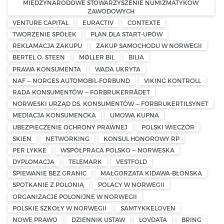
MIĘDZYNARODOWE STOWARZYSZENIE NUMIZMATYKÓW
ZAWODOWYCH
VENTURE CAPITAL
EURACTIV
CONTEXTE
TWORZENIE SPÓŁEK
PLAN DLA START-UPÓW
REKLAMACJA ZAKUPU
ZAKUP SAMOCHODU W NORWEGII
BERTEL O. STEEN
MØLLER BIL
BILIA
PRAWA KONSUMENTA
WADA UKRYTA
NAF — NORGES AUTOMOBIL-FORBUND
VIKING KONTROLL
RADA KONSUMENTÓW — FORBRUKERRÅDET
NORWESKI URZĄD DS. KONSUMENTÓW — FORBRUKERTILSYNET
MEDIACJA KONSUMENCKA
UMOWA KUPNA
UBEZPIECZENIE OCHRONY PRAWNEJ
POLSKI WIECZÓR
SKIEN
NETWORKING
KONSUL HONOROWY RP
PER LYKKE
WSPÓŁPRACA POLSKO — NORWESKA
DYPLOMACJA
TELEMARK
VESTFOLD
ŚPIEWANIE BEZ GRANIC
MAŁGORZATA KIDAWA-BŁOŃSKA
SPOTKANIE Z POLONIĄ
POLACY W NORWEGII
ORGANIZACJE POLONIJNE W NORWEGII
POLSKIE SZKOŁY W NORWEGII
SAMTYKKELOVEN
NOWE PRAWO
DZIENNIK USTAW
LOVDATA
BRING