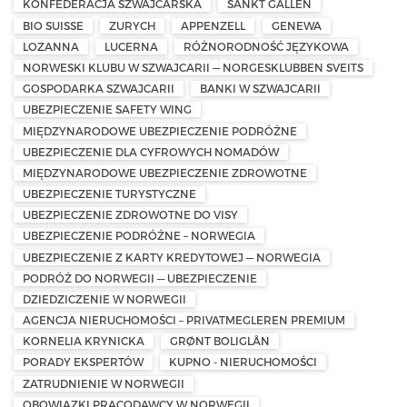
KONFEDERACJA SZWAJCARSKA
SANKT GALLEN
BIO SUISSE
ZURYCH
APPENZELL
GENEWA
LOZANNA
LUCERNA
RÓŻNORODNOŚĆ JĘZYKOWA
NORWESKI KLUBU W SZWAJCARII — NORGESKLUBBEN SVEITS
GOSPODARKA SZWAJCARII
BANKI W SZWAJCARII
UBEZPIECZENIE SAFETY WING
MIĘDZYNARODOWE UBEZPIECZENIE PODRÓŻNE
UBEZPIECZENIE DLA CYFROWYCH NOMADÓW
MIĘDZYNARODOWE UBEZPIECZENIE ZDROWOTNE
UBEZPIECZENIE TURYSTYCZNE
UBEZPIECZENIE ZDROWOTNE DO VISY
UBEZPIECZENIE PODRÓŻNE – NORWEGIA
UBEZPIECZENIE Z KARTY KREDYTOWEJ — NORWEGIA
PODRÓŻ DO NORWEGII — UBEZPIECZENIE
DZIEDZICZENIE W NORWEGII
AGENCJA NIERUCHOMOŚCI – PRIVATMEGLEREN PREMIUM
KORNELIA KRYNICKA
GRØNT BOLIGLÅN
PORADY EKSPERTÓW
KUPNO - NIERUCHOMOŚCI
ZATRUDNIENIE W NORWEGII
OBOWIĄZKI PRACODAWCY W NORWEGII