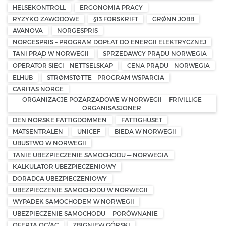
HELSEKONTROLL
ERGONOMIA PRACY
RYZYKO ZAWODOWE
§13 FORSKRIFT
GRØNN JOBB
AVANOVA
NORGESPRIS
NORGESPRIS – PROGRAM DOPŁAT DO ENERGII ELEKTRYCZNEJ
TANI PRĄD W NORWEGII
SPRZEDAWCY PRĄDU NORWEGIA
OPERATOR SIECI – NETTSELSKAP
CENA PRĄDU – NORWEGIA
ELHUB
STRØMSTØTTE – PROGRAM WSPARCIA
CARITAS NORGE
ORGANIZACJE POZARZĄDOWE W NORWEGII — FRIVILLIGE
ORGANISASJONER
DEN NORSKE FATTIGDOMMEN
FATTIGHUSET
MATSENTRALEN
UNICEF
BIEDA W NORWEGII
UBUSTWO W NORWEGII
TANIE UBEZPIECZENIE SAMOCHODU — NORWEGIA
KALKULATOR UBEZPIECZENIOWY
DORADCA UBEZPIECZENIOWY
UBEZPIECZENIE SAMOCHODU W NORWEGII
WYPADEK SAMOCHODEM W NORWEGII
UBEZPIECZENIE SAMOCHODU — PORÓWNANIE
OFERTA OC/AC
ZBIGNIEW GÓRSKI