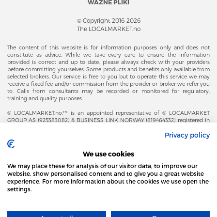
WAŻNE PLIKI
© Copyright 2016-2026
The LOCALMARKET.no
The content of this website is for information purposes only and does not
constitute as advice. While we take every care to ensure the information
provided is correct and up to date, please always check with your providers
before committing yourselves. Some products and benefits only available from
selected brokers. Our service is free to you but to operate this service we may
receive a fixed fee and/or commission from the provider or broker we refer you
to. Calls from consultants may be recorded or monitored for regulatory,
training and quality purposes.
© LOCALMARKET.no.™ is an appointed representative of © LOCALMARKET
GROUP AS (925383082) & BUSINESS LINK NORWAY (819464332) registered in
The Office of Business Enterprises in The Kingdom of Norway |
Privacy policy
Brønnøysundregistrene. Financial & Insurance Services and Markets Authority,
and subject to limited regulation by the Financial Conduct Authority. Head
Office Adresse: Karenslyst Alle 4, 0278 Oslo – Skøyen. Post Adresse: Postboks
We use cookies
358, 0213 Oslo, Norway. Email Contact: post@localmarket.no. Office Contact: +
47 23 89 88 63 © Copyright 2016-2026 The LOCALMARKET GROUP ™.
We may place these for analysis of our visitor data, to improve our
website, show personalised content and to give you a great website
experience. For more information about the cookies we use open the
settings.
DODATKOWO OD ZESPOŁU LOCALMARKET |
USŁUGI DLA BIZNESU
STRONA LOCAL MARKET WYKORZYSTUJE PLIKI
COOKIES