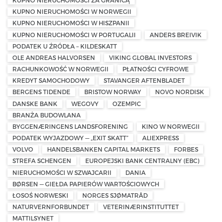
KUPNO NIERUCHOMOŚCI ZA GRANICĄ
KUPNO NIERUCHOMOŚCI W NORWEGII
KUPNO NIERUCHOMOŚCI W HISZPANII
KUPNO NIERUCHOMOŚCI W PORTUGALII
ANDERS BREIVIK
PODATEK U ŹRÓDŁA – KILDESKATT
OLE ANDREAS HALVORSEN
VIKING GLOBAL INVESTORS
RACHUNKOWOŚĆ W NORWEGII
PŁATNOŚCI CYFROWE
KREDYT SAMOCHODOWY
STAVANGER AFTENBLADET
BERGENS TIDENDE
BRISTOW NORWAY
NOVO NORDISK
DANSKE BANK
WEGOVY
OZEMPIC
BRANŻA BUDOWLANA
BYGGENÆRINGENS LANDSFORENING
KINO W NORWEGII
PODATEK WYJAZDOWY — „EXIT SKATT”
ALIEXPRESS
VOLVO
HANDELSBANKEN CAPITAL MARKETS
FORBES
STREFA SCHENGEN
EUROPEJSKI BANK CENTRALNY (EBC)
NIERUCHOMOŚCI W SZWAJCARII
DANIA
BØRSEN — GIEŁDA PAPIERÓW WARTOŚCIOWYCH
ŁOSOŚ NORWESKI
NORGES SJØMATRÅD
NATURVERNFORBUNDET
VETERINÆRINSTITUTTET
MATTILSYNET