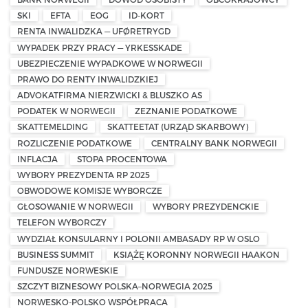
SKI
EFTA
EOG
ID-KORT
RENTA INWALIDZKA — UFØRETRYGD
WYPADEK PRZY PRACY — YRKESSKADE
UBEZPIECZENIE WYPADKOWE W NORWEGII
PRAWO DO RENTY INWALIDZKIEJ
ADVOKATFIRMA NIERZWICKI & BLUSZKO AS
PODATEK W NORWEGII
ZEZNANIE PODATKOWE
SKATTEMELDING
SKATTEETAT (URZĄD SKARBOWY)
ROZLICZENIE PODATKOWE
CENTRALNY BANK NORWEGII
INFLACJA
STOPA PROCENTOWA
WYBORY PREZYDENTA RP 2025
OBWODOWE KOMISJE WYBORCZE
GŁOSOWANIE W NORWEGII
WYBORY PREZYDENCKIE
TELEFON WYBORCZY
WYDZIAŁ KONSULARNY I POLONII AMBASADY RP W OSLO
BUSINESS SUMMIT
KSIĄŻĘ KORONNY NORWEGII HAAKON
FUNDUSZE NORWESKIE
SZCZYT BIZNESOWY POLSKA–NORWEGIA 2025
NORWESKO-POLSKO WSPÓŁPRACA