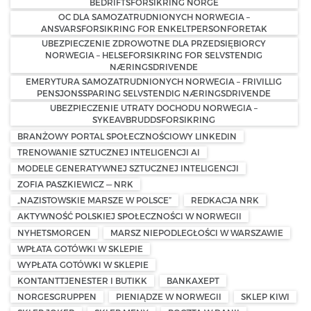
BEDRIFTSFORSIKRING NORGE
OC DLA SAMOZATRUDNIONYCH NORWEGIA –
ANSVARSFORSIKRING FOR ENKELTPERSONFORETAK
UBEZPIECZENIE ZDROWOTNE DLA PRZEDSIĘBIORCY
NORWEGIA – HELSEFORSIKRING FOR SELVSTENDIG
NÆRINGSDRIVENDE
EMERYTURA SAMOZATRUDNIONYCH NORWEGIA – FRIVILLIG
PENSJONSSPARING SELVSTENDIG NÆRINGSDRIVENDE
UBEZPIECZENIE UTRATY DOCHODU NORWEGIA –
SYKEAVBRUDDSFORSIKRING
BRANŻOWY PORTAL SPOŁECZNOŚCIOWY LINKEDIN
TRENOWANIE SZTUCZNEJ INTELIGENCJI AI
MODELE GENERATYWNEJ SZTUCZNEJ INTELIGENCJI
ZOFIA PASZKIEWICZ — NRK
„NAZISTOWSKIE MARSZE W POLSCE”
REDKACJA NRK
AKTYWNOŚĆ POLSKIEJ SPOŁECZNOŚCI W NORWEGII
NYHETSMORGEN
MARSZ NIEPODLEGŁOŚCI W WARSZAWIE
WPŁATA GOTÓWKI W SKLEPIE
WYPŁATA GOTÓWKI W SKLEPIE
KONTANTTJENESTER I BUTIKK
BANKAXEPT
NORGESGRUPPEN
PIENIĄDZE W NORWEGII
SKLEP KIWI