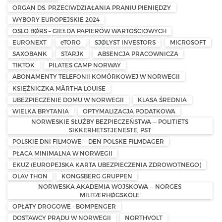
ORGAN DS. PRZECIWDZIAŁANIA PRANIU PIENIĘDZY
WYBORY EUROPEJSKIE 2024
OSLO BØRS – GIEŁDA PAPIERÓW WARTOŚCIOWYCH
EURONEXT
eTORO
SJØLYST INVESTORS
MICROSOFT
SAXOBANK
STARJK
ABSENCJA PRACOWNICZA
TIKTOK
PILATES CAMP NORWAY
ABONAMENTY TELEFONII KOMÓRKOWEJ W NORWEGII
KSIĘŻNICZKA MÄRTHA LOUISE
UBEZPIECZENIE DOMU W NORWEGII
KLASA ŚREDNIA
WIELKA BRYTANIA
OPTYMALIZACJA PODATKOWA
NORWESKIE SŁUŻBY BEZPIECZEŃSTWA — POLITIETS
SIKKERHETSTJENESTE, PST
POLSKIE DNI FILMOWE — DEN POLSKE FILMDAGER
PŁACA MINIMALNA W NORWEGII
EKUZ (EUROPEJSKA KARTA UBEZPIECZENIA ZDROWOTNEGO)
OLAV THON
KONGSBERG GRUPPEN
NORWESKA AKADEMIA WOJSKOWA — NORGES
MILITÆRHØGSKOLE
OPŁATY DROGOWE - BOMPENGER
DOSTAWCY PRĄDU W NORWEGII
NORTHVOLT