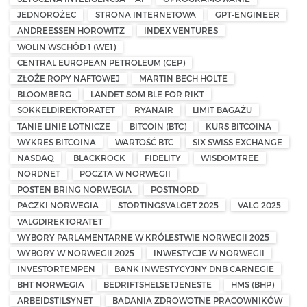
JEDNOROŻEC
STRONA INTERNETOWA
GPT-ENGINEER
ANDREESSEN HOROWITZ
INDEX VENTURES
WOLIN WSCHÓD 1 (WE1)
CENTRAL EUROPEAN PETROLEUM (CEP)
ZŁOŻE ROPY NAFTOWEJ
MARTIN BECH HOLTE
BLOOMBERG
LANDET SOM BLE FOR RIKT
SOKKELDIREKTORATET
RYANAIR
LIMIT BAGAŻU
TANIE LINIE LOTNICZE
BITCOIN (BTC)
KURS BITCOINA
WYKRES BITCOINA
WARTOŚĆ BTC
SIX SWISS EXCHANGE
NASDAQ
BLACKROCK
FIDELITY
WISDOMTREE
NORDNET
POCZTA W NORWEGII
POSTEN BRING NORWEGIA
POSTNORD
PACZKI NORWEGIA
STORTINGSVALGET 2025
VALG 2025
VALGDIREKTORATET
WYBORY PARLAMENTARNE W KRÓLESTWIE NORWEGII 2025
WYBORY W NORWEGII 2025
INWESTYCJE W NORWEGII
INVESTORTEMPEN
BANK INWESTYCYJNY DNB CARNEGIE
BHT NORWEGIA
BEDRIFTSHELSETJENESTE
HMS (BHP)
ARBEIDSTILSYNET
BADANIA ZDROWOTNE PRACOWNIKÓW