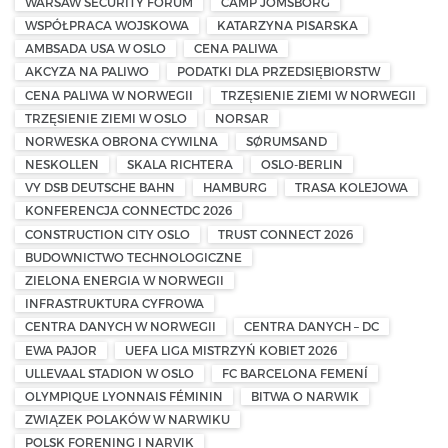
WARSAW SECURITY FORUM
CAMP JOMSBORG
WSPÓŁPRACA WOJSKOWA
KATARZYNA PISARSKA
AMBSADA USA W OSLO
CENA PALIWA
AKCYZA NA PALIWO
PODATKI DLA PRZEDSIĘBIORSTW
CENA PALIWA W NORWEGII
TRZĘSIENIE ZIEMI W NORWEGII
TRZĘSIENIE ZIEMI W OSLO
NORSAR
NORWESKA OBRONA CYWILNA
SØRUMSAND
NESKOLLEN
SKALA RICHTERA
OSLO-BERLIN
VY DSB DEUTSCHE BAHN
HAMBURG
TRASA KOLEJOWA
KONFERENCJA CONNECTDC 2026
CONSTRUCTION CITY OSLO
TRUST CONNECT 2026
BUDOWNICTWO TECHNOLOGICZNE
ZIELONA ENERGIA W NORWEGII
INFRASTRUKTURA CYFROWA
CENTRA DANYCH W NORWEGII
CENTRA DANYCH – DC
EWA PAJOR
UEFA LIGA MISTRZYŃ KOBIET 2026
ULLEVAAL STADION W OSLO
FC BARCELONA FEMENÍ
OLYMPIQUE LYONNAIS FÉMININ
BITWA O NARWIK
ZWIĄZEK POLAKÓW W NARWIKU
POLSK FORENING I NARVIK