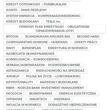
KREDYT GOTÓWKOWY — FORBRUKSLÅN
KONTO — TANIE PRZELEWY
SYSTEM WSPARCIA — KOMPENSASJONSORDNING
KREDYT BUDOWLANY
TESLA Inc.
FIRMOWY PLAN EMERYTALNY — OBLIGATORISK
TJENESTEPENSJON (OTP)
BITCOIN
SCANDINAVIAN AIRLINES SAS
SECOND HAND
GOSPODARSTWO DOMOWE — HUSSTAND
OFERTY PRACY
SWOT
BIZNESPLAN
EMERYTURA W NORWEGII
NAJBOGATSI SKANDYNAWOWIE
KONSOLIDACJA — KONSOLIDERING
SEPARACJA|SEPARASJON — ROZWÓD|SKILSMISSE
ASTRAZANECA
NIERUCHOMOŚCI NA SPRZEDAŻ
AIRHELP
POLISA NA ŻYCIE — LIVSFORSIKRING
KRYPOTOWALUTY
MATERIAŁY BUDOWLANE
NBIM — NORGES BANK INVESTMENT MANAGEMENT
EKOLOGIA
SKANDYNAWIA
ENERGIA ELEKTRYCZNA
OFFSHORE
INSURTECH
HISZPANIA
INFLACJA W NORWEGII
DORADZTWO UBZPIECZENIOWE