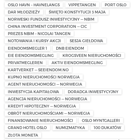
OSLO HAVN – HAVNELANGS
VIPPETANGEN
PORT OSLO
DAR MŁODZIEŻY
ŚWIĘTO KONSTYTUCJI 3 MAJA
NORWESKI FUNDUSZ INWESTYCYJNY — NBIM
CHINA INVESTMENT CORPORATION — CIC
PREZES NBIM – NICOLAI TANGEN
NOTOWANIA I KURSY AKCJI
SESJA GIEŁDOWA
EIENDOMSMEGLER 1
DNB EIENDOM
EIE EIENDOMSMEGLING
KROGSVEEN NIERUCHOMOŚCI
PRIVATMEGLEREN
AKTIV EIENDOMSMEGLING
KARTVERKET — SEEIENDOM.NO
KUPNO NIERUCHOMOŚCI NORWEGIA
AGENT NIERUCHOMOŚCI — NORWEGIA
INWESTYCJA KAPITAŁOWA
DORADCA INWESTYCYJNY
AGENCJA NIERUCHOMOŚCI — NORWEGIA
KREDYT HIPOTECZNY — NORWEGIA
OBRÓT NIERUCHOMOŚCIAMI — NORWEGIA
FINANSOWANIE NIERUCHOMOŚCI
OSLO MYNTGALLERI
GRAND HOTEL OSLO
NUMIZMATYKA
100 DUKATÓW
ZŁOTA MONETA