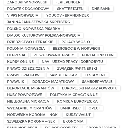
ZAROBKI W NORWEGII
FERIEPENGER
PODATEK DOCHODOWY
SKATTEETATEN
DNB BANK
VIPPS NORWEGIA
YOUGOV – BRANDINDEX
JANINA JANUSZEWSKA-SKREIBERG
POLSKO-NORWESKA PISARKA
DIALOG KULTUROWY POLSKA-NORWEGIA
DZIEDZICTWO LITERACKIE
POLACY W OSLO
POLONIA-NORWEGIA
BEZROBOCIE W NORWEGII
DEPRESJA
POSZUKIWANIE PRACY
PORTAL LINKEDIN
KURSY ONLINE
NAV – URZĄD PRACY I DOBROBYTU
PRAWO DZIEDZICZENIA
ZWIĄZEK PARTNERSKI
PRAWO SPADKOWE
SAMBOERSKAP
TESTAMENT
PRAWNIK
DORADCA MAJĄTKOWY
SAMBOERAVTALE
DEPORTACJE MIGRANTÓW
EUROPEJSKI NAKAZ POWROTU
HUBY POWROTOWE
POLITYKA MIGRACYJNA UE
NIELEGALNA MIGRACJA
KOMISJA EUROPESJKA
WYDALANIE MIGRANTÓW
BANK HSBC
OPEC+
NORWESKA KORONA — NOK
KURSY WALUT
SZWEDZKA KORONA — SEK
EKONOMIA
BANK NORWEGII
DOWÓD OSOBISTY
OBCOKRAJOWCY