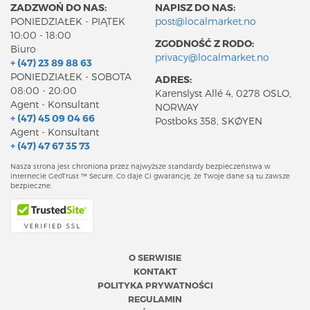
ZADZWOŃ DO NAS:
NAPISZ DO NAS:
PONIEDZIAŁEK - PIĄTEK
post@localmarket.no
10:00 - 18:00
ZGODNOŚĆ Z RODO:
Biuro
privacy@localmarket.no
+ (47) 23 89 88 63
PONIEDZIAŁEK - SOBOTA
ADRES:
08:00 - 20:00
Karenslyst Allé 4, 0278 OSLO,
Agent - Konsultant
NORWAY
+ (47) 45 09 04 66
Postboks 358, SKØYEN
Agent - Konsultant
+ (47) 47 67 35 73
Nasza strona jest chroniona przez najwyższe standardy bezpieczeństwa w
internecie GeoTrust ™ Secure. Co daje Ci gwarancję, że Twoje dane są tu zawsze
bezpieczne.
O SERWISIE
KONTAKT
POLITYKA PRYWATNOŚCI
REGULAMIN