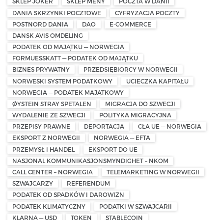
SKLEP JOKER
SKLEP MENY
POCZTA W DANII
DANIA SKRZYNKI POCZTOWE
CYFRYZACJA POCZTY
POSTNORD DANIA
DAO
E-COMMERCE
DANSK AVIS OMDELING
PODATEK OD MAJĄTKU — NORWEGIA
FORMUESSKATT — PODATEK OD MAJĄTKU
BIZNES PRYWATNY
PRZEDSIĘBIORCY W NORWEGII
NORWESKI SYSTEM PODATKOWY
UCIECZKA KAPITAŁU
NORWEGIA — PODATEK MAJĄTKOWY
ØYSTEIN STRAY SPETALEN
MIGRACJA DO SZWECJI
WYDALENIE ZE SZWECJI
POLITYKA MIGRACYJNA
PRZEPISY PRAWNE
DEPORTACJA
CŁA UE — NORWEGIA
EKSPORT Z NORWEGII
NORWEGIA — EFTA
PRZEMYSŁ I HANDEL
EKSPORT DO UE
NASJONAL KOMMUNIKASJONSMYNDIGHET – NKOM
CALL CENTER – NORWEGIA
TELEMARKETING W NORWEGII
SZWAJCARZY
REFERENDUM
PODATEK OD SPADKÓW I DAROWIZN
PODATEK KLIMATYCZNY
PODATKI W SZWAJCARII
KLARNA — USD
TOKEN
STABLECOIN