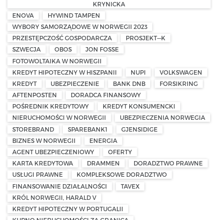
KRYNICKA
ENOVA
HYWIND TAMPEN
WYBORY SAMORZĄDOWE W NORWEGII 2023
PRZESTĘPCZOŚĆ GOSPODARCZA
PROSJEKT—K
SZWECJA
OBOS
JON FOSSE
FOTOWOLTAIKA W NORWEGII
KREDYT HIPOTECZNY W HISZPANII
NUPI
VOLKSWAGEN
KREDYT
UBEZPIECZENIE
BANK DNB
FORSIKRING
AFTENPOSTEN
DORADCA FINANSOWY
POŚREDNIK KREDYTOWY
KREDYT KONSUMENCKI
NIERUCHOMOŚCI W NORWEGII
UBEZPIECZENIA NORWEGIA
STOREBRAND
SPAREBANK1
GJENSIDIGE
BIZNES W NORWEGII
ENERGIA
AGENT UBEZPIECZENIOWY
OFERTY
KARTA KREDYTOWA
DRAMMEN
DORADZTWO PRAWNE
USŁUGI PRAWNE
KOMPLEKSOWE DORADZTWO
FINANSOWANIE DZIAŁALNOŚCI
TAVEX
KRÓL NORWEGII, HARALD V
KREDYT HIPOTECZNY W PORTUGALII