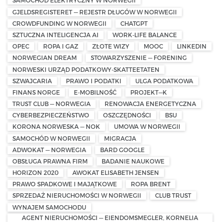
SAMOCHÓD ELEKTRYCZNY W NORWEGII
GJELDSREGISTERET — REJESTR DŁUGÓW W NORWEGII
CROWDFUNDING W NORWEGII
CHATGPT
SZTUCZNA INTELIGENCJA AI
WORK-LIFE BALANCE
OPEC
ROPA I GAZ
ZŁOTE WIZY
MOOC
LINKEDIN
NORWEGIAN DREAM
STOWARZYSZENIE — FORENING
NORWESKI URZĄD PODATKOWY-SKATTEETATEN
SZWAJCARIA
PRAWO I PODATKI
ULGA PODATKOWA
FINANS NORGE
E-MOBILNOŚĆ
PROJEKT—K
TRUST CLUB — NORWEGIA
RENOWACJA ENERGETYCZNA
CYBERBEZPIECZEŃSTWO
OSZCZĘDNOŚCI
BSU
KORONA NORWESKA — NOK
UMOWA W NORWEGII
SAMOCHÓD W NORWEGII
MIGRACJA
ADWOKAT — NORWEGIA
BARD GOOGLE
OBSŁUGA PRAWNA FIRM
BADANIE NAUKOWE
HORIZON 2020
AWOKAT ELISABETH JENSEN
PRAWO SPADKOWE I MAJĄTKOWE
ROPA BRENT
SPRZEDAŻ NIERUCHOMOŚCI W NORWEGII
CLUB TRUST
WYNAJEM SAMOCHODU
AGENT NIERUCHOMOŚCI — EIENDOMSMEGLER, KORNELIA