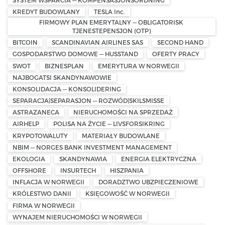
KREDYT BUDOWLANY
TESLA Inc.
FIRMOWY PLAN EMERYTALNY — OBLIGATORISK
TJENESTEPENSJON (OTP)
BITCOIN
SCANDINAVIAN AIRLINES SAS
SECOND HAND
GOSPODARSTWO DOMOWE — HUSSTAND
OFERTY PRACY
SWOT
BIZNESPLAN
EMERYTURA W NORWEGII
NAJBOGATSI SKANDYNAWOWIE
KONSOLIDACJA — KONSOLIDERING
SEPARACJA|SEPARASJON — ROZWÓD|SKILSMISSE
ASTRAZANECA
NIERUCHOMOŚCI NA SPRZEDAŻ
AIRHELP
POLISA NA ŻYCIE — LIVSFORSIKRING
KRYPOTOWALUTY
MATERIAŁY BUDOWLANE
NBIM — NORGES BANK INVESTMENT MANAGEMENT
EKOLOGIA
SKANDYNAWIA
ENERGIA ELEKTRYCZNA
OFFSHORE
INSURTECH
HISZPANIA
INFLACJA W NORWEGII
DORADZTWO UBZPIECZENIOWE
KRÓLESTWO DANII
KSIĘGOWOŚĆ W NORWEGII
FIRMA W NORWEGII
WYNAJEM NIERUCHOMOŚCI W NORWEGII