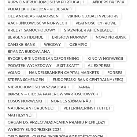
KUPNO NIERUCHOMOŚCI W PORTUGALII
ANDERS BREIVIK
PODATEK U ŹRÓDŁA – KILDESKATT
OLE ANDREAS HALVORSEN
VIKING GLOBAL INVESTORS
RACHUNKOWOŚĆ W NORWEGII
PŁATNOŚCI CYFROWE
KREDYT SAMOCHODOWY
STAVANGER AFTENBLADET
BERGENS TIDENDE
BRISTOW NORWAY
NOVO NORDISK
DANSKE BANK
WEGOVY
OZEMPIC
BRANŻA BUDOWLANA
BYGGENÆRINGENS LANDSFORENING
KINO W NORWEGII
PODATEK WYJAZDOWY — „EXIT SKATT”
ALIEXPRESS
VOLVO
HANDELSBANKEN CAPITAL MARKETS
FORBES
STREFA SCHENGEN
EUROPEJSKI BANK CENTRALNY (EBC)
NIERUCHOMOŚCI W SZWAJCARII
DANIA
BØRSEN — GIEŁDA PAPIERÓW WARTOŚCIOWYCH
ŁOSOŚ NORWESKI
NORGES SJØMATRÅD
NATURVERNFORBUNDET
VETERINÆRINSTITUTTET
MATTILSYNET
ORGAN DS. PRZECIWDZIAŁANIA PRANIU PIENIĘDZY
WYBORY EUROPEJSKIE 2024
OSLO BØRS – GIEŁDA PAPIERÓW WARTOŚCIOWYCH