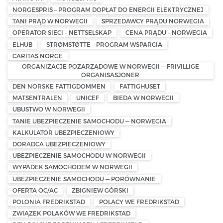
NORGESPRIS – PROGRAM DOPŁAT DO ENERGII ELEKTRYCZNEJ
TANI PRĄD W NORWEGII
SPRZEDAWCY PRĄDU NORWEGIA
OPERATOR SIECI – NETTSELSKAP
CENA PRĄDU – NORWEGIA
ELHUB
STRØMSTØTTE – PROGRAM WSPARCIA
CARITAS NORGE
ORGANIZACJE POZARZĄDOWE W NORWEGII — FRIVILLIGE
ORGANISASJONER
DEN NORSKE FATTIGDOMMEN
FATTIGHUSET
MATSENTRALEN
UNICEF
BIEDA W NORWEGII
UBUSTWO W NORWEGII
TANIE UBEZPIECZENIE SAMOCHODU — NORWEGIA
KALKULATOR UBEZPIECZENIOWY
DORADCA UBEZPIECZENIOWY
UBEZPIECZENIE SAMOCHODU W NORWEGII
WYPADEK SAMOCHODEM W NORWEGII
UBEZPIECZENIE SAMOCHODU — PORÓWNANIE
OFERTA OC/AC
ZBIGNIEW GÓRSKI
POLONIA FREDRIKSTAD
POLACY WE FREDRIKSTAD
ZWIĄZEK POLAKÓW WE FREDRIKSTAD