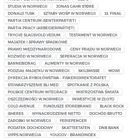
STUDIA W NORWEGII
JONAS GAHR STØRE
DONALD TUSK
SZTABY WOŚP W NORWEGII
33. FINAŁ
PARTIA CENTRUM (SENTERPARTIET)
PARTIA PRACY (ARBEIDERPARTIET)
TRYGVE SLAGSVOLD VEDUM
TESTAMENT W NORWEGII
MAJĄTEK I SPRAWY SPADKOWE
PRAWO MIĘDZYNARODOWE
CENY PRĄDU W NORWEGII
ROZWÓD W NORWEGII
SEPERACJA W NORWEGII
BARNEBIDRAG
ALIMENTY W NORWEGII
PODZIAŁ MAJĄTKU W NOWREGII
SKILSMISSE
MOWI
DYREKCJA RYBOŁÓWSTWA – FISKERIDIREKTORATET
STOWARZYSZENIE BLI MED
SPOTKANIE Z POLSKĄ
POLSKIE CENTRUM INTEGRACJI
MISTRZOSTWA ŚWIATA
OSZCZĘDNOŚCI W NORWEGII
INWESTYCJE W ZŁOTO
GOLD AVENUE
FUNDUSZE STOREBRAND
BLACK ROCK
iSHERES
WYNAGRODZENIE NETTO
DOCHÓD BRUTTO
ZAROBKI W NORWEGII
FERIEPENGER
PODATEK DOCHODOWY
SKATTEETATEN
DNB BANK
VIPPS NORWEGIA
YOUGOV – BRANDINDEX