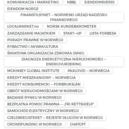
KOMUNIKACJA I MARKETING
NBBL
EIENDOMSVERDI
EIENDOM NORGE
FINANSTILSYNET — NORWESKI URZĄD NADZORU
FINANSOWEGO
LOCALMARKET.no
NORSK KUNDEBAROMETER
ZARZĄDZANIE MAJĄTKIEM
START—UP
LISTA FORBESA
PORADY PRAWNE W NORWEGII
RYBACTWO I AKWAKULTURA
ŚWIATOWA ORGANIZACJA ZDROWIA (WHO)
DIAGNOZA ENERGETYCZNA NIERUCHOMOŚCI —
ENERGIVURDERING
MCKINSEY GLOBAL INSTITUTE
PAXLOVID — NORWEGIA
KREDYT MIESZKANIOWY — NORWEGIA
KREDYT KONSUMENCKI — FORBRUKSLÅN
OBRÓT NIERUCHOMOŚCIAMI W NORWEGII
BADANIE RYNKU W NORWEGII
BEZPŁATNA POMOC PRAWNA — „FRI RETTSHJELP”
SAMOCHÓD ELEKTRYCZNY W NORWEGII
GJELDSREGISTERET — REJESTR DŁUGÓW W NORWEGII
CROWDFUNDING W NORWEGII
CHATGPT