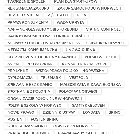
TWORZENIE SPÓŁEK
PLAN DLA START-UPÓW
REKLAMACJA ZAKUPU
ZAKUP SAMOCHODU W NORWEGII
BERTEL O. STEEN
MØLLER BIL
BILIA
PRAWA KONSUMENTA
WADA UKRYTA
NAF — NORGES AUTOMOBIL-FORBUND
VIKING KONTROLL
RADA KONSUMENTÓW — FORBRUKERRÅDET
NORWESKI URZĄD DS. KONSUMENTÓW — FORBRUKERTILSYNET
MEDIACJA KONSUMENCKA
UMOWA KUPNA
UBEZPIECZENIE OCHRONY PRAWNEJ
POLSKI WIECZÓR
SKIEN
NETWORKING
KONSUL HONOROWY RP
PER LYKKE
WSPÓŁPRACA POLSKO — NORWESKA
DYPLOMACJA
TELEMARK
VESTFOLD
ŚPIEWANIE BEZ GRANIC
MAŁGORZATA KIDAWA-BŁOŃSKA
SPOTKANIE Z POLONIĄ
POLACY W NORWEGII
ORGANIZACJE POLONIJNE W NORWEGII
POLSKIE SZKOŁY W NORWEGII
SAMTYKKELOVEN
NOWE PRAWO
DZIENNIK USTAW
LOVDATA
BRING
POSTEN
POSTEN BRING
SEKTOR TRANSPORTU I LOGISTYKI W NORWEGII
PRACA DLA KIEROWCY
PRAWA JAZDY KATEGORII C