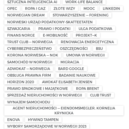
SZTUCZNA INTELIGENCJA AI
WORK-LIFE BALANCE
OPEC
ROPA I GAZ
ZŁOTE WIZY
MOOC
LINKEDIN
NORWEGIAN DREAM
STOWARZYSZENIE — FORENING
NORWESKI URZĄD PODATKOWY-SKATTEETATEN
SZWAJCARIA
PRAWO I PODATKI
ULGA PODATKOWA
FINANS NORGE
E-MOBILNOŚĆ
PROJEKT—K
TRUST CLUB — NORWEGIA
RENOWACJA ENERGETYCZNA
CYBERBEZPIECZEŃSTWO
OSZCZĘDNOŚCI
BSU
KORONA NORWESKA — NOK
UMOWA W NORWEGII
SAMOCHÓD W NORWEGII
MIGRACJA
ADWOKAT — NORWEGIA
BARD GOOGLE
OBSŁUGA PRAWNA FIRM
BADANIE NAUKOWE
HORIZON 2020
AWOKAT ELISABETH JENSEN
PRAWO SPADKOWE I MAJĄTKOWE
ROPA BRENT
SPRZEDAŻ NIERUCHOMOŚCI W NORWEGII
CLUB TRUST
WYNAJEM SAMOCHODU
AGENT NIERUCHOMOŚCI — EIENDOMSMEGLER, KORNELIA
KRYNICKA
ENOVA
HYWIND TAMPEN
WYBORY SAMORZĄDOWE W NORWEGII 2023