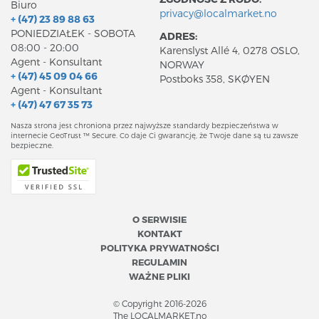
Biuro
privacy@localmarket.no
+ (47) 23 89 88 63
PONIEDZIAŁEK - SOBOTA
ADRES:
08:00 - 20:00
Karenslyst Allé 4, 0278 OSLO,
Agent - Konsultant
NORWAY
+ (47) 45 09 04 66
Postboks 358, SKØYEN
Agent - Konsultant
+ (47) 47 67 35 73
Nasza strona jest chroniona przez najwyższe standardy bezpieczeństwa w
internecie GeoTrust ™ Secure. Co daje Ci gwarancję, że Twoje dane są tu zawsze
bezpieczne.
O SERWISIE
KONTAKT
POLITYKA PRYWATNOŚCI
REGULAMIN
WAŻNE PLIKI
© Copyright 2016-2026
The LOCALMARKET.no