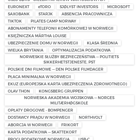
EURONEXT
eTORO
SJØLYST INVESTORS
MICROSOFT
SAXOBANK
STARJK
ABSENCJA PRACOWNICZA
TIKTOK
PILATES CAMP NORWAY
ABONAMENTY TELEFONII KOMÓRKOWEJ W NORWEGII
KSIĘŻNICZKA MÄRTHA LOUISE
UBEZPIECZENIE DOMU W NORWEGII
KLASA ŚREDNIA
WIELKA BRYTANIA
OPTYMALIZACJA PODATKOWA
NORWESKIE SŁUŻBY BEZPIECZEŃSTWA — POLITIETS
SIKKERHETSTJENESTE, PST
POLSKIE DNI FILMOWE — DEN POLSKE FILMDAGER
PŁACA MINIMALNA W NORWEGII
EKUZ (EUROPEJSKA KARTA UBEZPIECZENIA ZDROWOTNEGO)
OLAV THON
KONGSBERG GRUPPEN
NORWESKA AKADEMIA WOJSKOWA — NORGES
MILITÆRHØGSKOLE
OPŁATY DROGOWE - BOMPENGER
DOSTAWCY PRĄDU W NORWEGII
NORTHVOLT
ABORCJA W NORWEGII
FRIKORT
KARTA PODATKOWA — SKATTEKORT
PROGI PODATKOWE NORWEGIA
USB-C