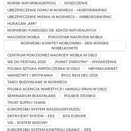
NORSK NATURSKADEPOOL
ROSZCZENIE
UBEZPIECZENIE DOMU W NORWEGII — HUSFORSIKRING
UBEZPIECZENIE MIENIA W NORWEGII — INBBOROSIKIRNG
HURAGAN „AMY”
NORWESKI FUNDUSZU DS. SZKÓD NATURALNYCH
NAGORDA NOBLA
POKOJOWA NAGRODA NOBLA
NORWESKI KOMITET NOBLOWSKI – DEN NORSKE
NOBELKOMITE
CENTRUM POKOJOWEJ NAGRODY NOBLA W OSLO
WE DO FESTIVAL 2025
„PUNKT ZWROTNY” – WYDARZENIE
POLSKA SZTUKA WSPÓŁCZESNA W OSLO
HØYMAGASINET
WARSZTATY I SPOTKANIA
BYGG REIS DEG 2025
TARGI BUDOWLANE W NORWEGII
POLSKA AGENCJA INWESTYCJI I HANDLU (PAIH) W OSLO
SEMINARIUM BUDOWLANE
POLSKIE STOISKO
TRUST SUPPLY CHAIN
EUROPEJSKI SYSTEM WJAZDU/WYJAZDU
ENTRY/EXIT SYSTEM — EES
SITA EUROPE
VIS — SYSTEM WIZOWY
EUROPEJSKI SYSTEM KONTROLI GRANIC — EES