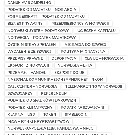
DANSK AVIS OMDELING
PODATEK OD MAJĄTKU — NORWEGIA
FORMUESSKATT — PODATEK OD MAJĄTKU
BIZNES PRYWATNY
PRZEDSIĘBIORCY W NORWEGII
NORWESKI SYSTEM PODATKOWY
UCIECZKA KAPITAŁU
NORWEGIA — PODATEK MAJĄTKOWY
ØYSTEIN STRAY SPETALEN
MIGRACJA DO SZWECJI
WYDALENIE ZE SZWECJI
POLITYKA MIGRACYJNA
PRZEPISY PRAWNE
DEPORTACJA
CŁA UE — NORWEGIA
EKSPORT Z NORWEGII
NORWEGIA — EFTA
PRZEMYSŁ I HANDEL
EKSPORT DO UE
NASJONAL KOMMUNIKASJONSMYNDIGHET – NKOM
CALL CENTER – NORWEGIA
TELEMARKETING W NORWEGII
SZWAJCARZY
REFERENDUM
PODATEK OD SPADKÓW I DAROWIZN
PODATEK KLIMATYCZNY
PODATKI W SZWAJCARII
KLARNA — USD
TOKEN
STABLECOIN
MiCA — RYNKI KRYPTOAKTYWÓW
NORWESKO-POLSKA IZBA HANDLOWA — NPCC