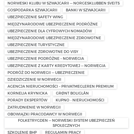
NORWESKI KLUBU W SZWAJCARII — NORGESKLUBBEN SVEITS
GOSPODARKA SZWAJCARII
BANKI W SZWAJCARII
UBEZPIECZENIE SAFETY WING
MIĘDZYNARODOWE UBEZPIECZENIE PODRÓŻNE
UBEZPIECZENIE DLA CYFROWYCH NOMADÓW
MIĘDZYNARODOWE UBEZPIECZENIE ZDROWOTNE
UBEZPIECZENIE TURYSTYCZNE
UBEZPIECZENIE ZDROWOTNE DO VISY
UBEZPIECZENIE PODRÓŻNE – NORWEGIA
UBEZPIECZENIE Z KARTY KREDYTOWEJ — NORWEGIA
PODRÓŻ DO NORWEGII — UBEZPIECZENIE
DZIEDZICZENIE W NORWEGII
AGENCJA NIERUCHOMOŚCI – PRIVATMEGLEREN PREMIUM
KORNELIA KRYNICKA
GRØNT BOLIGLÅN
PORADY EKSPERTÓW
KUPNO - NIERUCHOMOŚCI
ZATRUDNIENIE W NORWEGII
OBOWIĄZKI PRACODAWCY W NORWEGII
FOLKETRYGDEN — NORWESKI SYSTEM UBEZPIECZEŃ
SPOŁECZNYCH
SZKOLENIE BHP
REGULAMIN PRACY