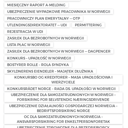
MIESIĘCZNY RAPORT A-MELDING
UBEZPIECZENIE WYPADKOWE PRACOWNIKA W NORWEGII
PRACOWNICZY PLAN EMERYTALNY — OTP
UTLENDINGSDIREKTORATET — UDI
PERMITTERING
REJESTRACJA W UDI
ZASIŁEK DLA BEZROBOTNYCH W NORWEGII
LISTA PŁAC W NORWEGII
ZASIŁEK DLA BEZROBOTNYCH W NORWEGII — DAGPENGER
KONKURS – UPADŁOŚĆ W NORWEGII
BOSTYRER ROLLE – ROLA SYNDYKA
SKYLDNERENS EIENDELER – MAJĄTEK DŁUŻNIKA
KONKURSBO OG KREDITORER – MASA UPADŁOŚCIOWA I
WIERZYCIELE
KONKURSRÅDET NORGE – RADA DS. UPADŁOŚCI W NORWEGII
UBEZPIECZENIE DLA SAMOZATRUDNIONYCH W NORWEGII –
FORSIKRING FOR SELVSTENDIG NÆRINGSDRIVENDE
UBEZPIECZENIE DZIAŁALNOŚCI GOSPODARCZEJ NORWEGIA –
BEDRIFTSFORSIKRING NORGE
OC DLA SAMOZATRUDNIONYCH NORWEGIA –
ANSVARSFORSIKRING FOR ENKELTPERSONFORETAK
UBEZPIECZENIE ZDROWOTNE DLA PRZEDSIĘBIORCY