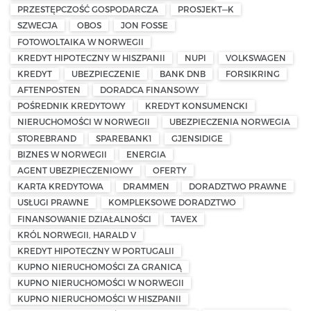
PRZESTĘPCZOŚĆ GOSPODARCZA
PROSJEKT—K
SZWECJA
OBOS
JON FOSSE
FOTOWOLTAIKA W NORWEGII
KREDYT HIPOTECZNY W HISZPANII
NUPI
VOLKSWAGEN
KREDYT
UBEZPIECZENIE
BANK DNB
FORSIKRING
AFTENPOSTEN
DORADCA FINANSOWY
POŚREDNIK KREDYTOWY
KREDYT KONSUMENCKI
NIERUCHOMOŚCI W NORWEGII
UBEZPIECZENIA NORWEGIA
STOREBRAND
SPAREBANK1
GJENSIDIGE
BIZNES W NORWEGII
ENERGIA
AGENT UBEZPIECZENIOWY
OFERTY
KARTA KREDYTOWA
DRAMMEN
DORADZTWO PRAWNE
USŁUGI PRAWNE
KOMPLEKSOWE DORADZTWO
FINANSOWANIE DZIAŁALNOŚCI
TAVEX
KRÓL NORWEGII, HARALD V
KREDYT HIPOTECZNY W PORTUGALII
KUPNO NIERUCHOMOŚCI ZA GRANICĄ
KUPNO NIERUCHOMOŚCI W NORWEGII
KUPNO NIERUCHOMOŚCI W HISZPANII