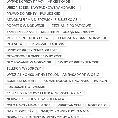
WYPADEK PRZY PRACY — YRKESSKADE
UBEZPIECZENIE WYPADKOWE W NORWEGII
PRAWO DO RENTY INWALIDZKIEJ
ADVOKATFIRMA NIERZWICKI & BLUSZKO AS
PODATEK W NORWEGII
ZEZNANIE PODATKOWE
SKATTEMELDING
SKATTEETAT (URZĄD SKARBOWY)
ROZLICZENIE PODATKOWE
CENTRALNY BANK NORWEGII
INFLACJA
STOPA PROCENTOWA
WYBORY PREZYDENTA RP 2025
OBWODOWE KOMISJE WYBORCZE
GŁOSOWANIE W NORWEGII
WYBORY PREZYDENCKIE
TELEFON WYBORCZY
WYDZIAŁ KONSULARNY I POLONII AMBASADY RP W OSLO
BUSINESS SUMMIT
KSIĄŻĘ KORONNY NORWEGII HAAKON
FUNDUSZE NORWESKIE
SZCZYT BIZNESOWY POLSKA–NORWEGIA 2025
NORWESKO-POLSKO WSPÓŁPRACA
OSLO HAVN – HAVNELANGS
VIPPETANGEN
PORT OSLO
DAR MŁODZIEŻY
ŚWIĘTO KONSTYTUCJI 3 MAJA
NORWESKI FUNDUSZ INWESTYCYJNY — NBIM