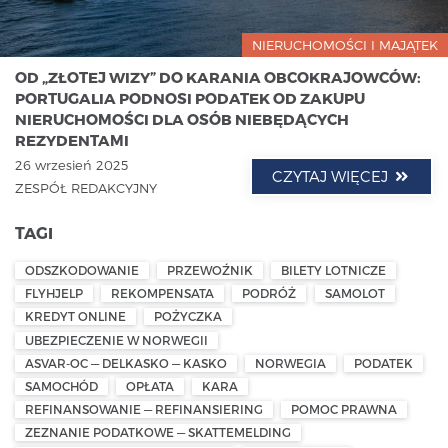
NIERUCHOMOŚCI I MAJĄTEK
OD „ZŁOTEJ WIZY” DO KARANIA OBCOKRAJOWCÓW:
PORTUGALIA PODNOSI PODATEK OD ZAKUPU
NIERUCHOMOŚCI DLA OSÓB NIEBĘDĄCYCH
REZYDENTAMI
26 wrzesień 2025
CZYTAJ WIĘCEJ
ZESPÓŁ REDAKCYJNY
TAGI
ODSZKODOWANIE
PRZEWOŹNIK
BILETY LOTNICZE
FLYHJELP
REKOMPENSATA
PODRÓŻ
SAMOLOT
KREDYT ONLINE
POŻYCZKA
UBEZPIECZENIE W NORWEGII
ASVAR-OC — DELKASKO — KASKO
NORWEGIA
PODATEK
SAMOCHÓD
OPŁATA
KARA
REFINANSOWANIE — REFINANSIERING
POMOC PRAWNA
ZEZNANIE PODATKOWE — SKATTEMELDING