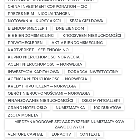
CHINA INVESTMENT CORPORATION — CIC
PREZES NBIM – NICOLAI TANGEN
NOTOWANIA I KURSY AKCJI
SESJA GIEŁDOWA
EIENDOMSMEGLER 1
DNB EIENDOM
EIE EIENDOMSMEGLING
KROGSVEEN NIERUCHOMOŚCI
PRIVATMEGLEREN
AKTIV EIENDOMSMEGLING
KARTVERKET — SEEIENDOM.NO
KUPNO NIERUCHOMOŚCI NORWEGIA
AGENT NIERUCHOMOŚCI — NORWEGIA
INWESTYCJA KAPITAŁOWA
DORADCA INWESTYCYJNY
AGENCJA NIERUCHOMOŚCI — NORWEGIA
KREDYT HIPOTECZNY — NORWEGIA
OBRÓT NIERUCHOMOŚCIAMI — NORWEGIA
FINANSOWANIE NIERUCHOMOŚCI
OSLO MYNTGALLERI
GRAND HOTEL OSLO
NUMIZMATYKA
100 DUKATÓW
ZŁOTA MONETA
MIĘDZYNARODOWE STOWARZYSZENIE NUMIZMATYKÓW
ZAWODOWYCH
VENTURE CAPITAL
EURACTIV
CONTEXTE