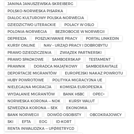
JANINA JANUSZEWSKA-SKREIBERG
POLSKO-NORWESKA PISARKA
DIALOG KULTUROWY POLSKA-NORWEGIA
DZIEDZICTWO LITERACKIE
POLACY W OSLO
POLONIA-NORWEGIA
BEZROBOCIE W NORWEGII
DEPRESJA
POSZUKIWANIE PRACY
PORTAL LINKEDIN
KURSY ONLINE
NAV – URZĄD PRACY I DOBROBYTU
PRAWO DZIEDZICZENIA
ZWIĄZEK PARTNERSKI
PRAWO SPADKOWE
SAMBOERSKAP
TESTAMENT
PRAWNIK
DORADCA MAJĄTKOWY
SAMBOERAVTALE
DEPORTACJE MIGRANTÓW
EUROPEJSKI NAKAZ POWROTU
HUBY POWROTOWE
POLITYKA MIGRACYJNA UE
NIELEGALNA MIGRACJA
KOMISJA EUROPESJKA
WYDALANIE MIGRANTÓW
BANK HSBC
OPEC+
NORWESKA KORONA — NOK
KURSY WALUT
SZWEDZKA KORONA — SEK
EKONOMIA
BANK NORWEGII
DOWÓD OSOBISTY
OBCOKRAJOWCY
SKI
EFTA
EOG
ID-KORT
RENTA INWALIDZKA — UFØRETRYGD