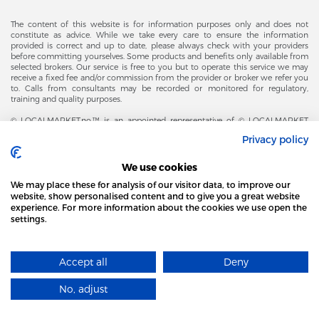
The content of this website is for information purposes only and does not
constitute as advice. While we take every care to ensure the information
provided is correct and up to date, please always check with your providers
before committing yourselves. Some products and benefits only available from
selected brokers. Our service is free to you but to operate this service we may
receive a fixed fee and/or commission from the provider or broker we refer you
to. Calls from consultants may be recorded or monitored for regulatory,
training and quality purposes.
© LOCALMARKET.no.™ is an appointed representative of © LOCALMARKET
GROUP AS (925383082) & BUSINESS LINK NORWAY (819464332) registered in
Privacy policy
The Office of Business Enterprises in The Kingdom of Norway |
Brønnøysundregistrene. Financial & Insurance Services and Markets Authority,
and subject to limited regulation by the Financial Conduct Authority. Head
We use cookies
Office Adresse: Karenslyst Alle 4, 0278 Oslo – Skøyen. Post Adresse: Postboks
358, 0213 Oslo, Norway. Email Contact: post@localmarket.no. Office Contact: +
We may place these for analysis of our visitor data, to improve our
47 23 89 88 63 © Copyright 2016-2026 The LOCALMARKET GROUP ™.
website, show personalised content and to give you a great website
experience. For more information about the cookies we use open the
settings.
STRONA LOCAL MARKET WYKORZYSTUJE PLIKI
DODATKOWO OD ZESPOŁU LOCALMARKET |
USŁUGI DLA BIZNESU
COOKIES
Accept all
Deny
DOWIEDZ SIĘ WIĘCEJ
No, adjust
ROZUMIEM
Designed and Developed by
​localmarket GROUP™