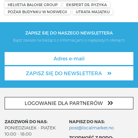
HELVETIA BALOISE GROUP
EKSPERT DS. RYZYKA
POŻAR BUDYNKU W NORWEGII
UTRATA MAJĄTKU
ZAPISZ SIĘ DO NASZEGO NEWSLETTERA
Bądź zawsze na bieżąco z informacjami o najlepszych ofertach.
ZAPISZ SIĘ DO NEWSLETTERA
LOGOWANIE DLA PARTNERÓW
ZADZWOŃ DO NAS:
NAPISZ DO NAS:
PONIEDZIAŁEK - PIĄTEK
post@localmarket.no
10:00 - 18:00
ZGODNOŚĆ Z RODO: