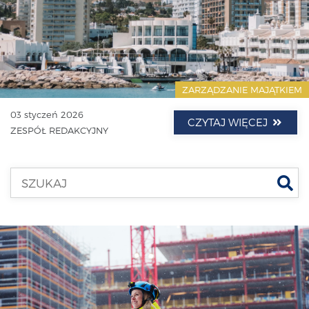
ZARZĄDZANIE MAJĄTKIEM
03 styczeń 2026
CZYTAJ WIĘCEJ
ZESPÓŁ REDAKCYJNY
Szu