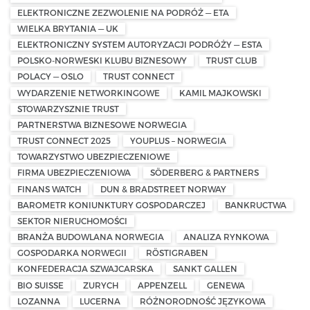
ELEKTRONICZNE ZEZWOLENIE NA PODRÓŻ — ETA
WIELKA BRYTANIA — UK
ELEKTRONICZNY SYSTEM AUTORYZACJI PODRÓŻY — ESTA
POLSKO-NORWESKI KLUBU BIZNESOWY
TRUST CLUB
POLACY — OSLO
TRUST CONNECT
WYDARZENIE NETWORKINGOWE
KAMIL MAJKOWSKI
STOWARZYSZNIE TRUST
PARTNERSTWA BIZNESOWE NORWEGIA
TRUST CONNECT 2025
YOUPLUS – NORWEGIA
TOWARZYSTWO UBEZPIECZENIOWE
FIRMA UBEZPIECZENIOWA
SÖDERBERG & PARTNERS
FINANS WATCH
DUN & BRADSTREET NORWAY
BAROMETR KONIUNKTURY GOSPODARCZEJ
BANKRUCTWA
SEKTOR NIERUCHOMOŚCI
BRANŻA BUDOWLANA NORWEGIA
ANALIZA RYNKOWA
GOSPODARKA NORWEGII
RÖSTIGRABEN
KONFEDERACJA SZWAJCARSKA
SANKT GALLEN
BIO SUISSE
ZURYCH
APPENZELL
GENEWA
LOZANNA
LUCERNA
RÓŻNORODNOŚĆ JĘZYKOWA