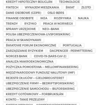
KREDYT HIPOTECZNY-BOLIGLÅN
TECHNOLOGIE
FINTECH
WYNAJEM MIESZKANIA
ŚWIAT
ZŁOTO
DANE OSOBOWE (GDPR)
OSLO BØRS
FINANSE OSOBISTE
IKEA
ROZRYWKA
NAUKA
TRENDY
RYZYKO
PRACA W NORWEGII
SPRAWY URZĘDOWE
NEO—BANK
POLISA UBEZPIECZENIOWA-LIVSFORSIKRING
PRACA W SKANDYNAWII
ŚWIATOWE FORUM EKONOMICZNE
PORTUGALIA
ZARZĄDZANIE RYZYKIEM
DAGPENGER - PERMITTERING
NORGES BANK
COVID-19-(SARS-CoV-2)
ANALIZA MAKROEKONOMICZNA
POŻYCZKA POMOSTOWA — MELLOMFINANSIERING
MIĘDZYNARODOWY FUNDUSZ WALUTOWY (IMF)
REJESTR DŁUGÓW — GJELDSREGISTERET
UBEZPIECZENIE FIRMY — BEDRIFTSFORSIKRING
UBEZPIECZENIE SAMOCHODU — BILFORSIKRING
KREDYT GOTÓWKOWY — FORBRUKSLÅN
KONTO — TANIE PRZELEWY
SYSTEM WSPARCIA — KOMPENSASJONSORDNING