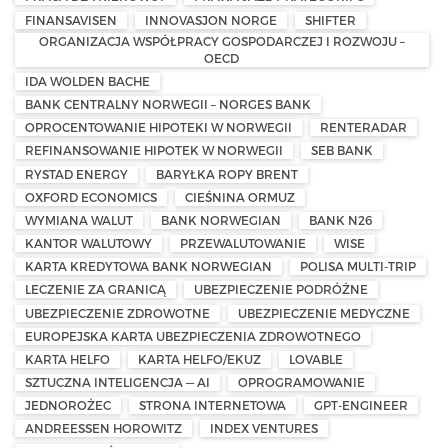
FINANSAVISEN
INNOVASJON NORGE
SHIFTER
ORGANIZACJA WSPÓŁPRACY GOSPODARCZEJ I ROZWOJU –
OECD
IDA WOLDEN BACHE
BANK CENTRALNY NORWEGII – NORGES BANK
OPROCENTOWANIE HIPOTEKI W NORWEGII
RENTERADAR
REFINANSOWANIE HIPOTEK W NORWEGII
SEB BANK
RYSTAD ENERGY
BARYŁKA ROPY BRENT
OXFORD ECONOMICS
CIEŚNINA ORMUZ
WYMIANA WALUT
BANK NORWEGIAN
BANK N26
KANTOR WALUTOWY
PRZEWALUTOWANIE
WISE
KARTA KREDYTOWA BANK NORWEGIAN
POLISA MULTI-TRIP
LECZENIE ZA GRANICĄ
UBEZPIECZENIE PODRÓŻNE
UBEZPIECZENIE ZDROWOTNE
UBEZPIECZENIE MEDYCZNE
EUROPEJSKA KARTA UBEZPIECZENIA ZDROWOTNEGO
KARTA HELFO
KARTA HELFO/EKUZ
LOVABLE
SZTUCZNA INTELIGENCJA — AI
OPROGRAMOWANIE
JEDNOROŻEC
STRONA INTERNETOWA
GPT-ENGINEER
ANDREESSEN HOROWITZ
INDEX VENTURES