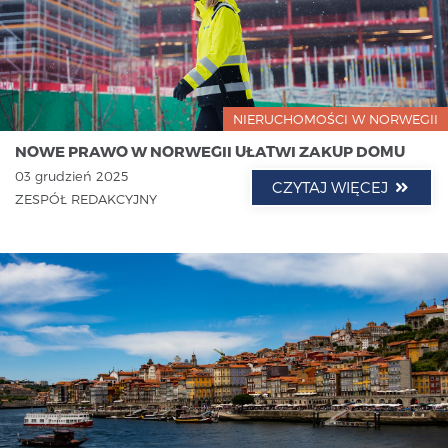
NIERUCHOMOŚCI W NORWEGII
NOWE PRAWO W NORWEGII UŁATWI ZAKUP DOMU
03 grudzień 2025
CZYTAJ WIĘCEJ
ZESPÓŁ REDAKCYJNY