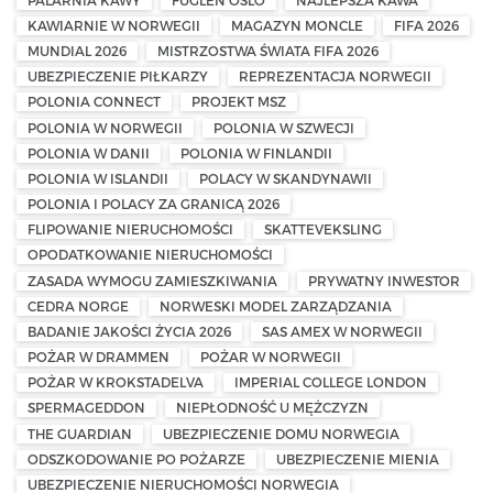
KAWIARNIE W NORWEGII
MAGAZYN MONCLE
FIFA 2026
MUNDIAL 2026
MISTRZOSTWA ŚWIATA FIFA 2026
UBEZPIECZENIE PIŁKARZY
REPREZENTACJA NORWEGII
POLONIA CONNECT
PROJEKT MSZ
POLONIA W NORWEGII
POLONIA W SZWECJI
POLONIA W DANII
POLONIA W FINLANDII
POLONIA W ISLANDII
POLACY W SKANDYNAWII
POLONIA I POLACY ZA GRANICĄ 2026
FLIPOWANIE NIERUCHOMOŚCI
SKATTEVEKSLING
OPODATKOWANIE NIERUCHOMOŚCI
ZASADA WYMOGU ZAMIESZKIWANIA
PRYWATNY INWESTOR
CEDRA NORGE
NORWESKI MODEL ZARZĄDZANIA
BADANIE JAKOŚCI ŻYCIA 2026
SAS AMEX W NORWEGII
POŻAR W DRAMMEN
POŻAR W NORWEGII
POŻAR W KROKSTADELVA
IMPERIAL COLLEGE LONDON
SPERMAGEDDON
NIEPŁODNOŚĆ U MĘŻCZYZN
THE GUARDIAN
UBEZPIECZENIE DOMU NORWEGIA
ODSZKODOWANIE PO POŻARZE
UBEZPIECZENIE MIENIA
UBEZPIECZENIE NIERUCHOMOŚCI NORWEGIA