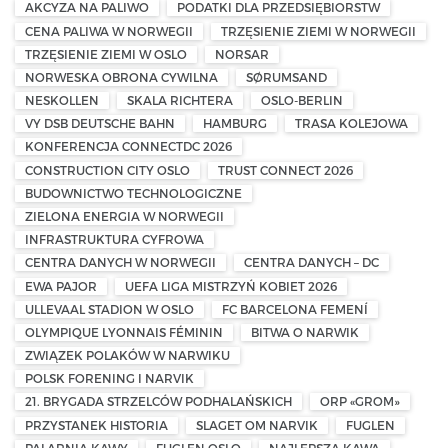
AKCYZA NA PALIWO
PODATKI DLA PRZEDSIĘBIORSTW
CENA PALIWA W NORWEGII
TRZĘSIENIE ZIEMI W NORWEGII
TRZĘSIENIE ZIEMI W OSLO
NORSAR
NORWESKA OBRONA CYWILNA
SØRUMSAND
NESKOLLEN
SKALA RICHTERA
OSLO-BERLIN
VY DSB DEUTSCHE BAHN
HAMBURG
TRASA KOLEJOWA
KONFERENCJA CONNECTDC 2026
CONSTRUCTION CITY OSLO
TRUST CONNECT 2026
BUDOWNICTWO TECHNOLOGICZNE
ZIELONA ENERGIA W NORWEGII
INFRASTRUKTURA CYFROWA
CENTRA DANYCH W NORWEGII
CENTRA DANYCH – DC
EWA PAJOR
UEFA LIGA MISTRZYŃ KOBIET 2026
ULLEVAAL STADION W OSLO
FC BARCELONA FEMENÍ
OLYMPIQUE LYONNAIS FÉMININ
BITWA O NARWIK
ZWIĄZEK POLAKÓW W NARWIKU
POLSK FORENING I NARVIK
21. BRYGADA STRZELCÓW PODHALAŃSKICH
ORP «GROM»
PRZYSTANEK HISTORIA
SLAGET OM NARVIK
FUGLEN
PALARNIA KAWY
FUGLEN OSLO
NAJLEPSZA KAWA