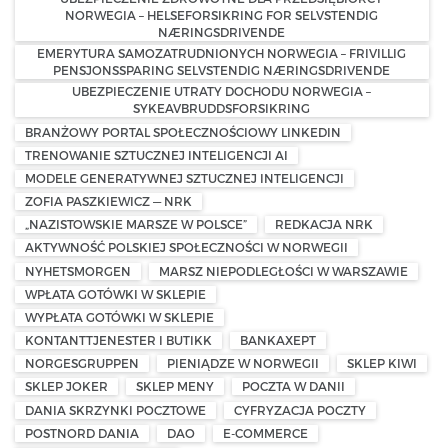
NORWEGIA – HELSEFORSIKRING FOR SELVSTENDIG
NÆRINGSDRIVENDE
EMERYTURA SAMOZATRUDNIONYCH NORWEGIA – FRIVILLIG
PENSJONSSPARING SELVSTENDIG NÆRINGSDRIVENDE
UBEZPIECZENIE UTRATY DOCHODU NORWEGIA –
SYKEAVBRUDDSFORSIKRING
BRANŻOWY PORTAL SPOŁECZNOŚCIOWY LINKEDIN
TRENOWANIE SZTUCZNEJ INTELIGENCJI AI
MODELE GENERATYWNEJ SZTUCZNEJ INTELIGENCJI
ZOFIA PASZKIEWICZ — NRK
„NAZISTOWSKIE MARSZE W POLSCE”
REDKACJA NRK
AKTYWNOŚĆ POLSKIEJ SPOŁECZNOŚCI W NORWEGII
NYHETSMORGEN
MARSZ NIEPODLEGŁOŚCI W WARSZAWIE
WPŁATA GOTÓWKI W SKLEPIE
WYPŁATA GOTÓWKI W SKLEPIE
KONTANTTJENESTER I BUTIKK
BANKAXEPT
NORGESGRUPPEN
PIENIĄDZE W NORWEGII
SKLEP KIWI
SKLEP JOKER
SKLEP MENY
POCZTA W DANII
DANIA SKRZYNKI POCZTOWE
CYFRYZACJA POCZTY
POSTNORD DANIA
DAO
E-COMMERCE