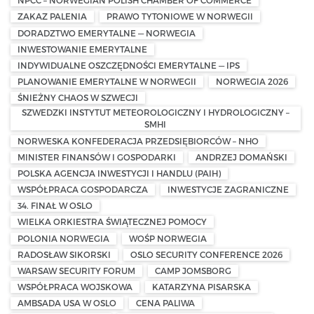
NPCC – NORWEGIAN POLISH CHAMBER OF COMMERCE
ZAKAZ PALENIA
PRAWO TYTONIOWE W NORWEGII
DORADZTWO EMERYTALNE — NORWEGIA
INWESTOWANIE EMERYTALNE
INDYWIDUALNE OSZCZĘDNOŚCI EMERYTALNE — IPS
PLANOWANIE EMERYTALNE W NORWEGII
NORWEGIA 2026
ŚNIEŻNY CHAOS W SZWECJI
SZWEDZKI INSTYTUT METEOROLOGICZNY I HYDROLOGICZNY –
SMHI
NORWESKA KONFEDERACJA PRZEDSIĘBIORCÓW – NHO
MINISTER FINANSÓW I GOSPODARKI
ANDRZEJ DOMAŃSKI
POLSKA AGENCJA INWESTYCJI I HANDLU (PAIH)
WSPÓŁPRACA GOSPODARCZA
INWESTYCJE ZAGRANICZNE
34. FINAŁ W OSLO
WIELKA ORKIESTRA ŚWIĄTECZNEJ POMOCY
POLONIA NORWEGIA
WOŚP NORWEGIA
RADOSŁAW SIKORSKI
OSLO SECURITY CONFERENCE 2026
WARSAW SECURITY FORUM
CAMP JOMSBORG
WSPÓŁPRACA WOJSKOWA
KATARZYNA PISARSKA
AMBSADA USA W OSLO
CENA PALIWA