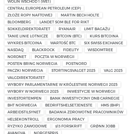
WOLIN WSCHÓD 1 (WE1)
CENTRAL EUROPEAN PETROLEUM (CEP)
ZŁOŻE ROPY NAFTOWEJ
MARTIN BECH HOLTE
BLOOMBERG
LANDET SOM BLE FOR RIKT
SOKKELDIREKTORATET
RYANAIR
LIMIT BAGAŻU
TANIE LINIE LOTNICZE
BITCOIN (BTC)
KURS BITCOINA
WYKRES BITCOINA
WARTOŚĆ BTC
SIX SWISS EXCHANGE
NASDAQ
BLACKROCK
FIDELITY
WISDOMTREE
NORDNET
POCZTA W NORWEGII
POSTEN BRING NORWEGIA
POSTNORD
PACZKI NORWEGIA
STORTINGSVALGET 2025
VALG 2025
VALGDIREKTORATET
WYBORY PARLAMENTARNE W KRÓLESTWIE NORWEGII 2025
WYBORY W NORWEGII 2025
INWESTYCJE W NORWEGII
INVESTORTEMPEN
BANK INWESTYCYJNY DNB CARNEGIE
BHT NORWEGIA
BEDRIFTSHELSETJENESTE
HMS (BHP)
ARBEIDSTILSYNET
BADANIA ZDROWOTNE PRACOWNIKÓW
HELSEKONTROLL
ERGONOMIA PRACY
RYZYKO ZAWODOWE
§13 FORSKRIFT
GRØNN JOBB
AVANOVA
NORGESPRIS