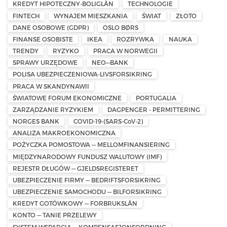
KREDYT HIPOTECZNY-BOLIGLÅN
TECHNOLOGIE
FINTECH
WYNAJEM MIESZKANIA
ŚWIAT
ZŁOTO
DANE OSOBOWE (GDPR)
OSLO BØRS
FINANSE OSOBISTE
IKEA
ROZRYWKA
NAUKA
TRENDY
RYZYKO
PRACA W NORWEGII
SPRAWY URZĘDOWE
NEO—BANK
POLISA UBEZPIECZENIOWA-LIVSFORSIKRING
PRACA W SKANDYNAWII
ŚWIATOWE FORUM EKONOMICZNE
PORTUGALIA
ZARZĄDZANIE RYZYKIEM
DAGPENGER - PERMITTERING
NORGES BANK
COVID-19-(SARS-CoV-2)
ANALIZA MAKROEKONOMICZNA
POŻYCZKA POMOSTOWA — MELLOMFINANSIERING
MIĘDZYNARODOWY FUNDUSZ WALUTOWY (IMF)
REJESTR DŁUGÓW — GJELDSREGISTERET
UBEZPIECZENIE FIRMY — BEDRIFTSFORSIKRING
UBEZPIECZENIE SAMOCHODU — BILFORSIKRING
KREDYT GOTÓWKOWY — FORBRUKSLÅN
KONTO — TANIE PRZELEWY
SYSTEM WSPARCIA — KOMPENSASJONSORDNING