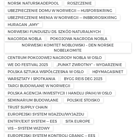
NORSK NATURSKADEPOOL
ROSZCZENIE
UBEZPIECZENIE DOMU W NORWEGII — HUSFORSIKRING
UBEZPIECZENIE MIENIA W NORWEGII — INBBOROSIKIRNG
HURAGAN „AMY”
NORWESKI FUNDUSZU DS. SZKÓD NATURALNYCH
NAGORDA NOBLA
POKOJOWA NAGRODA NOBLA
NORWESKI KOMITET NOBLOWSKI – DEN NORSKE
NOBELKOMITE
CENTRUM POKOJOWEJ NAGRODY NOBLA W OSLO
WE DO FESTIVAL 2025
„PUNKT ZWROTNY” – WYDARZENIE
POLSKA SZTUKA WSPÓŁCZESNA W OSLO
HØYMAGASINET
WARSZTATY I SPOTKANIA
BYGG REIS DEG 2025
TARGI BUDOWLANE W NORWEGII
POLSKA AGENCJA INWESTYCJI I HANDLU (PAIH) W OSLO
SEMINARIUM BUDOWLANE
POLSKIE STOISKO
TRUST SUPPLY CHAIN
EUROPEJSKI SYSTEM WJAZDU/WYJAZDU
ENTRY/EXIT SYSTEM — EES
SITA EUROPE
VIS — SYSTEM WIZOWY
EUROPEJSKI SYSTEM KONTROLI GRANIC — EES