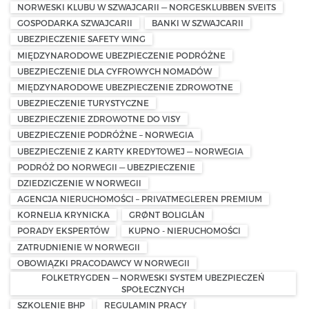
NORWESKI KLUBU W SZWAJCARII — NORGESKLUBBEN SVEITS
GOSPODARKA SZWAJCARII
BANKI W SZWAJCARII
UBEZPIECZENIE SAFETY WING
MIĘDZYNARODOWE UBEZPIECZENIE PODRÓŻNE
UBEZPIECZENIE DLA CYFROWYCH NOMADÓW
MIĘDZYNARODOWE UBEZPIECZENIE ZDROWOTNE
UBEZPIECZENIE TURYSTYCZNE
UBEZPIECZENIE ZDROWOTNE DO VISY
UBEZPIECZENIE PODRÓŻNE – NORWEGIA
UBEZPIECZENIE Z KARTY KREDYTOWEJ — NORWEGIA
PODRÓŻ DO NORWEGII — UBEZPIECZENIE
DZIEDZICZENIE W NORWEGII
AGENCJA NIERUCHOMOŚCI – PRIVATMEGLEREN PREMIUM
KORNELIA KRYNICKA
GRØNT BOLIGLÅN
PORADY EKSPERTÓW
KUPNO - NIERUCHOMOŚCI
ZATRUDNIENIE W NORWEGII
OBOWIĄZKI PRACODAWCY W NORWEGII
FOLKETRYGDEN — NORWESKI SYSTEM UBEZPIECZEŃ
SPOŁECZNYCH
SZKOLENIE BHP
REGULAMIN PRACY