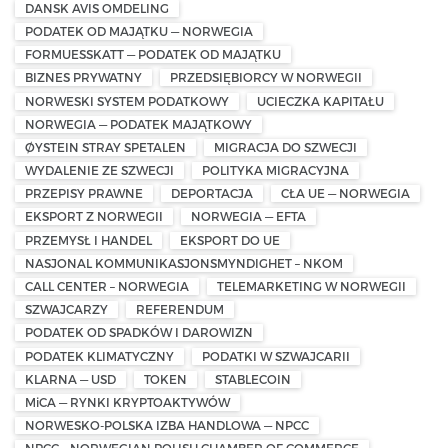
DANSK AVIS OMDELING
PODATEK OD MAJĄTKU — NORWEGIA
FORMUESSKATT — PODATEK OD MAJĄTKU
BIZNES PRYWATNY
PRZEDSIĘBIORCY W NORWEGII
NORWESKI SYSTEM PODATKOWY
UCIECZKA KAPITAŁU
NORWEGIA — PODATEK MAJĄTKOWY
ØYSTEIN STRAY SPETALEN
MIGRACJA DO SZWECJI
WYDALENIE ZE SZWECJI
POLITYKA MIGRACYJNA
PRZEPISY PRAWNE
DEPORTACJA
CŁA UE — NORWEGIA
EKSPORT Z NORWEGII
NORWEGIA — EFTA
PRZEMYSŁ I HANDEL
EKSPORT DO UE
NASJONAL KOMMUNIKASJONSMYNDIGHET – NKOM
CALL CENTER – NORWEGIA
TELEMARKETING W NORWEGII
SZWAJCARZY
REFERENDUM
PODATEK OD SPADKÓW I DAROWIZN
PODATEK KLIMATYCZNY
PODATKI W SZWAJCARII
KLARNA — USD
TOKEN
STABLECOIN
MiCA — RYNKI KRYPTOAKTYWÓW
NORWESKO-POLSKA IZBA HANDLOWA — NPCC