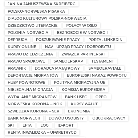
JANINA JANUSZEWSKA-SKREIBERG
POLSKO-NORWESKA PISARKA
DIALOG KULTUROWY POLSKA-NORWEGIA
DZIEDZICTWO LITERACKIE
POLACY W OSLO
POLONIA-NORWEGIA
BEZROBOCIE W NORWEGII
DEPRESJA
POSZUKIWANIE PRACY
PORTAL LINKEDIN
KURSY ONLINE
NAV – URZĄD PRACY I DOBROBYTU
PRAWO DZIEDZICZENIA
ZWIĄZEK PARTNERSKI
PRAWO SPADKOWE
SAMBOERSKAP
TESTAMENT
PRAWNIK
DORADCA MAJĄTKOWY
SAMBOERAVTALE
DEPORTACJE MIGRANTÓW
EUROPEJSKI NAKAZ POWROTU
HUBY POWROTOWE
POLITYKA MIGRACYJNA UE
NIELEGALNA MIGRACJA
KOMISJA EUROPESJKA
WYDALANIE MIGRANTÓW
BANK HSBC
OPEC+
NORWESKA KORONA — NOK
KURSY WALUT
SZWEDZKA KORONA — SEK
EKONOMIA
BANK NORWEGII
DOWÓD OSOBISTY
OBCOKRAJOWCY
SKI
EFTA
EOG
ID-KORT
RENTA INWALIDZKA — UFØRETRYGD