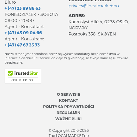
Biuro
privacy@localmarket.no
+ (47) 23 89 88 63
PONIEDZIAŁEK - SOBOTA
ADRES:
08:00 - 20:00
Karenslyst Allé 4, 0278 OSLO,
Agent - Konsultant
NORWAY
+ (47) 45 09 04 66
Postboks 358, SKØYEN
Agent - Konsultant
+ (47) 47 67 35 73
Nasza strona jest chroniona przez najwyższe standardy bezpieczeństwa w
internecie GeoTrust ™ Secure. Co daje Ci gwarancję, że Twoje dane są tu zawsze
bezpieczne.
O SERWISIE
KONTAKT
POLITYKA PRYWATNOŚCI
REGULAMIN
WAŻNE PLIKI
© Copyright 2016-2026
The LOCALMARKET.no