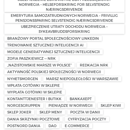
NORWEGIA – HELSEFORSIKRING FOR SELVSTENDIG
NÆRINGSDRIVENDE
EMERYTURA SAMOZATRUDNIONYCH NORWEGIA – FRIVILLIG
PENSJONSSPARING SELVSTENDIG NÆRINGSDRIVENDE
UBEZPIECZENIE UTRATY DOCHODU NORWEGIA –
SYKEAVBRUDDSFORSIKRING
BRANŻOWY PORTAL SPOŁECZNOŚCIOWY LINKEDIN
TRENOWANIE SZTUCZNEJ INTELIGENCJI AI
MODELE GENERATYWNEJ SZTUCZNEJ INTELIGENCJI
ZOFIA PASZKIEWICZ — NRK
„NAZISTOWSKIE MARSZE W POLSCE”
REDKACJA NRK
AKTYWNOŚĆ POLSKIEJ SPOŁECZNOŚCI W NORWEGII
NYHETSMORGEN
MARSZ NIEPODLEGŁOŚCI W WARSZAWIE
WPŁATA GOTÓWKI W SKLEPIE
WYPŁATA GOTÓWKI W SKLEPIE
KONTANTTJENESTER I BUTIKK
BANKAXEPT
NORGESGRUPPEN
PIENIĄDZE W NORWEGII
SKLEP KIWI
SKLEP JOKER
SKLEP MENY
POCZTA W DANII
DANIA SKRZYNKI POCZTOWE
CYFRYZACJA POCZTY
POSTNORD DANIA
DAO
E-COMMERCE