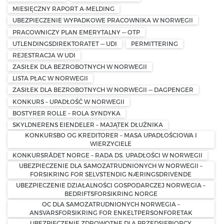
MIESIĘCZNY RAPORT A-MELDING
UBEZPIECZENIE WYPADKOWE PRACOWNIKA W NORWEGII
PRACOWNICZY PLAN EMERYTALNY — OTP
UTLENDINGSDIREKTORATET — UDI
PERMITTERING
REJESTRACJA W UDI
ZASIŁEK DLA BEZROBOTNYCH W NORWEGII
LISTA PŁAC W NORWEGII
ZASIŁEK DLA BEZROBOTNYCH W NORWEGII — DAGPENGER
KONKURS – UPADŁOŚĆ W NORWEGII
BOSTYRER ROLLE – ROLA SYNDYKA
SKYLDNERENS EIENDELER – MAJĄTEK DŁUŻNIKA
KONKURSBO OG KREDITORER – MASA UPADŁOŚCIOWA I
WIERZYCIELE
KONKURSRÅDET NORGE – RADA DS. UPADŁOŚCI W NORWEGII
UBEZPIECZENIE DLA SAMOZATRUDNIONYCH W NORWEGII –
FORSIKRING FOR SELVSTENDIG NÆRINGSDRIVENDE
UBEZPIECZENIE DZIAŁALNOŚCI GOSPODARCZEJ NORWEGIA –
BEDRIFTSFORSIKRING NORGE
OC DLA SAMOZATRUDNIONYCH NORWEGIA –
ANSVARSFORSIKRING FOR ENKELTPERSONFORETAK
UBEZPIECZENIE ZDROWOTNE DLA PRZEDSIĘBIORCY