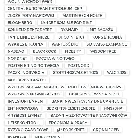
WOLIN WSCHÓD 1 (WE1)
CENTRAL EUROPEAN PETROLEUM (CEP)
ZŁOŻE ROPY NAFTOWEJ
MARTIN BECH HOLTE
BLOOMBERG
LANDET SOM BLE FOR RIKT
SOKKELDIREKTORATET
RYANAIR
LIMIT BAGAŻU
TANIE LINIE LOTNICZE
BITCOIN (BTC)
KURS BITCOINA
WYKRES BITCOINA
WARTOŚĆ BTC
SIX SWISS EXCHANGE
NASDAQ
BLACKROCK
FIDELITY
WISDOMTREE
NORDNET
POCZTA W NORWEGII
POSTEN BRING NORWEGIA
POSTNORD
PACZKI NORWEGIA
STORTINGSVALGET 2025
VALG 2025
VALGDIREKTORATET
WYBORY PARLAMENTARNE W KRÓLESTWIE NORWEGII 2025
WYBORY W NORWEGII 2025
INWESTYCJE W NORWEGII
INVESTORTEMPEN
BANK INWESTYCYJNY DNB CARNEGIE
BHT NORWEGIA
BEDRIFTSHELSETJENESTE
HMS (BHP)
ARBEIDSTILSYNET
BADANIA ZDROWOTNE PRACOWNIKÓW
HELSEKONTROLL
ERGONOMIA PRACY
RYZYKO ZAWODOWE
§13 FORSKRIFT
GRØNN JOBB
AVANOVA
NORGESPRIS