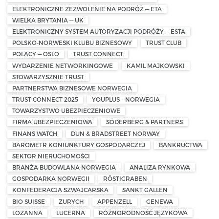
ELEKTRONICZNE ZEZWOLENIE NA PODRÓŻ — ETA
WIELKA BRYTANIA — UK
ELEKTRONICZNY SYSTEM AUTORYZACJI PODRÓŻY — ESTA
POLSKO-NORWESKI KLUBU BIZNESOWY
TRUST CLUB
POLACY — OSLO
TRUST CONNECT
WYDARZENIE NETWORKINGOWE
KAMIL MAJKOWSKI
STOWARZYSZNIE TRUST
PARTNERSTWA BIZNESOWE NORWEGIA
TRUST CONNECT 2025
YOUPLUS – NORWEGIA
TOWARZYSTWO UBEZPIECZENIOWE
FIRMA UBEZPIECZENIOWA
SÖDERBERG & PARTNERS
FINANS WATCH
DUN & BRADSTREET NORWAY
BAROMETR KONIUNKTURY GOSPODARCZEJ
BANKRUCTWA
SEKTOR NIERUCHOMOŚCI
BRANŻA BUDOWLANA NORWEGIA
ANALIZA RYNKOWA
GOSPODARKA NORWEGII
RÖSTIGRABEN
KONFEDERACJA SZWAJCARSKA
SANKT GALLEN
BIO SUISSE
ZURYCH
APPENZELL
GENEWA
LOZANNA
LUCERNA
RÓŻNORODNOŚĆ JĘZYKOWA