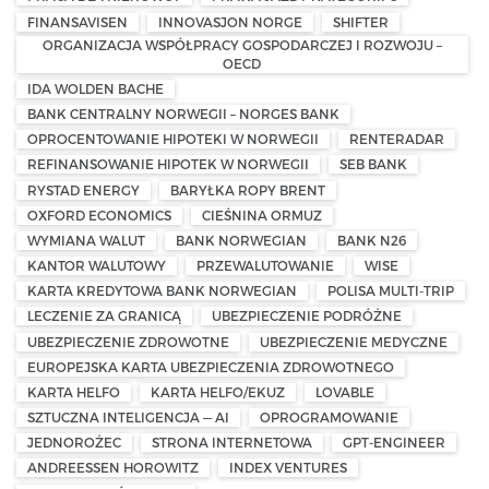
FINANSAVISEN
INNOVASJON NORGE
SHIFTER
ORGANIZACJA WSPÓŁPRACY GOSPODARCZEJ I ROZWOJU –
OECD
IDA WOLDEN BACHE
BANK CENTRALNY NORWEGII – NORGES BANK
OPROCENTOWANIE HIPOTEKI W NORWEGII
RENTERADAR
REFINANSOWANIE HIPOTEK W NORWEGII
SEB BANK
RYSTAD ENERGY
BARYŁKA ROPY BRENT
OXFORD ECONOMICS
CIEŚNINA ORMUZ
WYMIANA WALUT
BANK NORWEGIAN
BANK N26
KANTOR WALUTOWY
PRZEWALUTOWANIE
WISE
KARTA KREDYTOWA BANK NORWEGIAN
POLISA MULTI-TRIP
LECZENIE ZA GRANICĄ
UBEZPIECZENIE PODRÓŻNE
UBEZPIECZENIE ZDROWOTNE
UBEZPIECZENIE MEDYCZNE
EUROPEJSKA KARTA UBEZPIECZENIA ZDROWOTNEGO
KARTA HELFO
KARTA HELFO/EKUZ
LOVABLE
SZTUCZNA INTELIGENCJA — AI
OPROGRAMOWANIE
JEDNOROŻEC
STRONA INTERNETOWA
GPT-ENGINEER
ANDREESSEN HOROWITZ
INDEX VENTURES