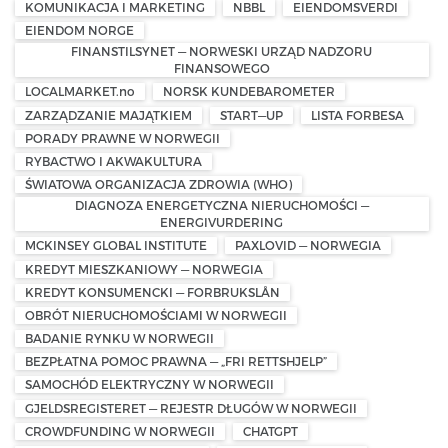
KOMUNIKACJA I MARKETING
NBBL
EIENDOMSVERDI
EIENDOM NORGE
FINANSTILSYNET — NORWESKI URZĄD NADZORU
FINANSOWEGO
LOCALMARKET.no
NORSK KUNDEBAROMETER
ZARZĄDZANIE MAJĄTKIEM
START—UP
LISTA FORBESA
PORADY PRAWNE W NORWEGII
RYBACTWO I AKWAKULTURA
ŚWIATOWA ORGANIZACJA ZDROWIA (WHO)
DIAGNOZA ENERGETYCZNA NIERUCHOMOŚCI —
ENERGIVURDERING
MCKINSEY GLOBAL INSTITUTE
PAXLOVID — NORWEGIA
KREDYT MIESZKANIOWY — NORWEGIA
KREDYT KONSUMENCKI — FORBRUKSLÅN
OBRÓT NIERUCHOMOŚCIAMI W NORWEGII
BADANIE RYNKU W NORWEGII
BEZPŁATNA POMOC PRAWNA — „FRI RETTSHJELP”
SAMOCHÓD ELEKTRYCZNY W NORWEGII
GJELDSREGISTERET — REJESTR DŁUGÓW W NORWEGII
CROWDFUNDING W NORWEGII
CHATGPT