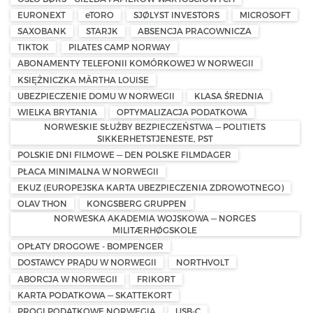
EURONEXT
eTORO
SJØLYST INVESTORS
MICROSOFT
SAXOBANK
STARJK
ABSENCJA PRACOWNICZA
TIKTOK
PILATES CAMP NORWAY
ABONAMENTY TELEFONII KOMÓRKOWEJ W NORWEGII
KSIĘŻNICZKA MÄRTHA LOUISE
UBEZPIECZENIE DOMU W NORWEGII
KLASA ŚREDNIA
WIELKA BRYTANIA
OPTYMALIZACJA PODATKOWA
NORWESKIE SŁUŻBY BEZPIECZEŃSTWA — POLITIETS
SIKKERHETSTJENESTE, PST
POLSKIE DNI FILMOWE — DEN POLSKE FILMDAGER
PŁACA MINIMALNA W NORWEGII
EKUZ (EUROPEJSKA KARTA UBEZPIECZENIA ZDROWOTNEGO)
OLAV THON
KONGSBERG GRUPPEN
NORWESKA AKADEMIA WOJSKOWA — NORGES
MILITÆRHØGSKOLE
OPŁATY DROGOWE - BOMPENGER
DOSTAWCY PRĄDU W NORWEGII
NORTHVOLT
ABORCJA W NORWEGII
FRIKORT
KARTA PODATKOWA — SKATTEKORT
PROGI PODATKOWE NORWEGIA
USB-C