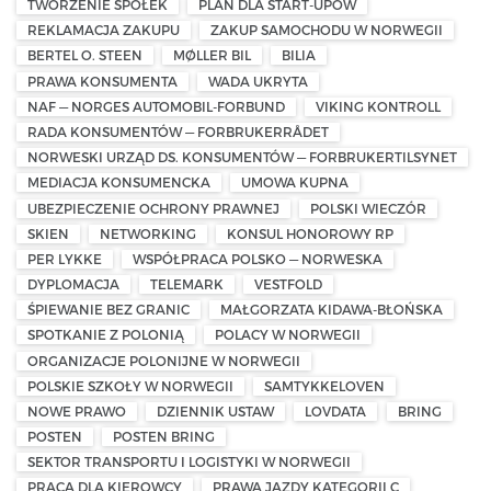
TWORZENIE SPÓŁEK
PLAN DLA START-UPÓW
REKLAMACJA ZAKUPU
ZAKUP SAMOCHODU W NORWEGII
BERTEL O. STEEN
MØLLER BIL
BILIA
PRAWA KONSUMENTA
WADA UKRYTA
NAF — NORGES AUTOMOBIL-FORBUND
VIKING KONTROLL
RADA KONSUMENTÓW — FORBRUKERRÅDET
NORWESKI URZĄD DS. KONSUMENTÓW — FORBRUKERTILSYNET
MEDIACJA KONSUMENCKA
UMOWA KUPNA
UBEZPIECZENIE OCHRONY PRAWNEJ
POLSKI WIECZÓR
SKIEN
NETWORKING
KONSUL HONOROWY RP
PER LYKKE
WSPÓŁPRACA POLSKO — NORWESKA
DYPLOMACJA
TELEMARK
VESTFOLD
ŚPIEWANIE BEZ GRANIC
MAŁGORZATA KIDAWA-BŁOŃSKA
SPOTKANIE Z POLONIĄ
POLACY W NORWEGII
ORGANIZACJE POLONIJNE W NORWEGII
POLSKIE SZKOŁY W NORWEGII
SAMTYKKELOVEN
NOWE PRAWO
DZIENNIK USTAW
LOVDATA
BRING
POSTEN
POSTEN BRING
SEKTOR TRANSPORTU I LOGISTYKI W NORWEGII
PRACA DLA KIEROWCY
PRAWA JAZDY KATEGORII C