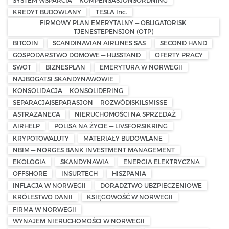
KREDYT BUDOWLANY
TESLA Inc.
FIRMOWY PLAN EMERYTALNY — OBLIGATORISK
TJENESTEPENSJON (OTP)
BITCOIN
SCANDINAVIAN AIRLINES SAS
SECOND HAND
GOSPODARSTWO DOMOWE — HUSSTAND
OFERTY PRACY
SWOT
BIZNESPLAN
EMERYTURA W NORWEGII
NAJBOGATSI SKANDYNAWOWIE
KONSOLIDACJA — KONSOLIDERING
SEPARACJA|SEPARASJON — ROZWÓD|SKILSMISSE
ASTRAZANECA
NIERUCHOMOŚCI NA SPRZEDAŻ
AIRHELP
POLISA NA ŻYCIE — LIVSFORSIKRING
KRYPOTOWALUTY
MATERIAŁY BUDOWLANE
NBIM — NORGES BANK INVESTMENT MANAGEMENT
EKOLOGIA
SKANDYNAWIA
ENERGIA ELEKTRYCZNA
OFFSHORE
INSURTECH
HISZPANIA
INFLACJA W NORWEGII
DORADZTWO UBZPIECZENIOWE
KRÓLESTWO DANII
KSIĘGOWOŚĆ W NORWEGII
FIRMA W NORWEGII
WYNAJEM NIERUCHOMOŚCI W NORWEGII