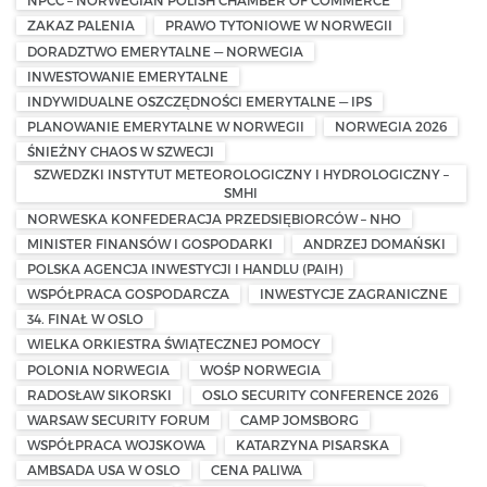
NPCC – NORWEGIAN POLISH CHAMBER OF COMMERCE
ZAKAZ PALENIA
PRAWO TYTONIOWE W NORWEGII
DORADZTWO EMERYTALNE — NORWEGIA
INWESTOWANIE EMERYTALNE
INDYWIDUALNE OSZCZĘDNOŚCI EMERYTALNE — IPS
PLANOWANIE EMERYTALNE W NORWEGII
NORWEGIA 2026
ŚNIEŻNY CHAOS W SZWECJI
SZWEDZKI INSTYTUT METEOROLOGICZNY I HYDROLOGICZNY –
SMHI
NORWESKA KONFEDERACJA PRZEDSIĘBIORCÓW – NHO
MINISTER FINANSÓW I GOSPODARKI
ANDRZEJ DOMAŃSKI
POLSKA AGENCJA INWESTYCJI I HANDLU (PAIH)
WSPÓŁPRACA GOSPODARCZA
INWESTYCJE ZAGRANICZNE
34. FINAŁ W OSLO
WIELKA ORKIESTRA ŚWIĄTECZNEJ POMOCY
POLONIA NORWEGIA
WOŚP NORWEGIA
RADOSŁAW SIKORSKI
OSLO SECURITY CONFERENCE 2026
WARSAW SECURITY FORUM
CAMP JOMSBORG
WSPÓŁPRACA WOJSKOWA
KATARZYNA PISARSKA
AMBSADA USA W OSLO
CENA PALIWA