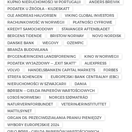
KUPNO NIERUCHOMOŚCI W PORTUGALII
ANDERS BREIVIK
PODATEK U ŹRÓDŁA – KILDESKATT
OLE ANDREAS HALVORSEN
VIKING GLOBAL INVESTORS
RACHUNKOWOŚĆ W NORWEGII
PŁATNOŚCI CYFROWE
KREDYT SAMOCHODOWY
STAVANGER AFTENBLADET
BERGENS TIDENDE
BRISTOW NORWAY
NOVO NORDISK
DANSKE BANK
WEGOVY
OZEMPIC
BRANŻA BUDOWLANA
BYGGENÆRINGENS LANDSFORENING
KINO W NORWEGII
PODATEK WYJAZDOWY — „EXIT SKATT”
ALIEXPRESS
VOLVO
HANDELSBANKEN CAPITAL MARKETS
FORBES
STREFA SCHENGEN
EUROPEJSKI BANK CENTRALNY (EBC)
NIERUCHOMOŚCI W SZWAJCARII
DANIA
BØRSEN — GIEŁDA PAPIERÓW WARTOŚCIOWYCH
ŁOSOŚ NORWESKI
NORGES SJØMATRÅD
NATURVERNFORBUNDET
VETERINÆRINSTITUTTET
MATTILSYNET
ORGAN DS. PRZECIWDZIAŁANIA PRANIU PIENIĘDZY
WYBORY EUROPEJSKIE 2024
OSLO BØRS – GIEŁDA PAPIERÓW WARTOŚCIOWYCH