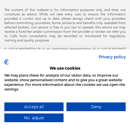
The content of this website is for information purposes only and does not
constitute as advice. While we take every care to ensure the information
provided is correct and up to date, please always check with your providers
before committing yourselves. Some products and benefits only available from
selected brokers. Our service is free to you but to operate this service we may
receive a fixed fee and/or commission from the provider or broker we refer you
to. Calls from consultants may be recorded or monitored for regulatory,
training and quality purposes.
© LOCALMARKET.no.™ is an appointed representative of © LOCALMARKET
GROUP AS (925383082) & BUSINESS LINK NORWAY (819464332) registered in
Privacy policy
The Office of Business Enterprises in The Kingdom of Norway |
Brønnøysundregistrene. Financial & Insurance Services and Markets Authority,
and subject to limited regulation by the Financial Conduct Authority. Head
We use cookies
Office Adresse: Karenslyst Alle 4, 0278 Oslo – Skøyen. Post Adresse: Postboks
358, 0213 Oslo, Norway. Email Contact: post@localmarket.no. Office Contact: +
We may place these for analysis of our visitor data, to improve our
47 23 89 88 63 © Copyright 2016-2026 The LOCALMARKET GROUP ™.
website, show personalised content and to give you a great website
experience. For more information about the cookies we use open the
settings.
STRONA LOCAL MARKET WYKORZYSTUJE PLIKI
DODATKOWO OD ZESPOŁU LOCALMARKET |
USŁUGI DLA BIZNESU
COOKIES
Accept all
Deny
DOWIEDZ SIĘ WIĘCEJ
No, adjust
ROZUMIEM
Designed and Developed by
​localmarket GROUP™