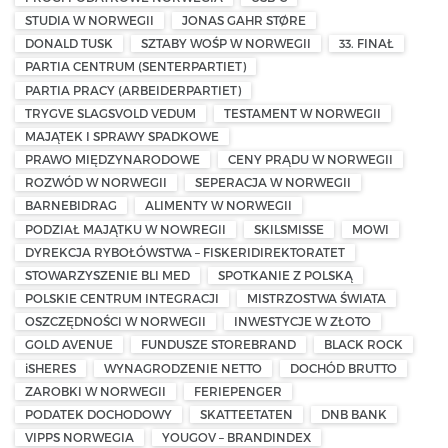
STUDIA W NORWEGII
JONAS GAHR STØRE
DONALD TUSK
SZTABY WOŚP W NORWEGII
33. FINAŁ
PARTIA CENTRUM (SENTERPARTIET)
PARTIA PRACY (ARBEIDERPARTIET)
TRYGVE SLAGSVOLD VEDUM
TESTAMENT W NORWEGII
MAJĄTEK I SPRAWY SPADKOWE
PRAWO MIĘDZYNARODOWE
CENY PRĄDU W NORWEGII
ROZWÓD W NORWEGII
SEPERACJA W NORWEGII
BARNEBIDRAG
ALIMENTY W NORWEGII
PODZIAŁ MAJĄTKU W NOWREGII
SKILSMISSE
MOWI
DYREKCJA RYBOŁÓWSTWA – FISKERIDIREKTORATET
STOWARZYSZENIE BLI MED
SPOTKANIE Z POLSKĄ
POLSKIE CENTRUM INTEGRACJI
MISTRZOSTWA ŚWIATA
OSZCZĘDNOŚCI W NORWEGII
INWESTYCJE W ZŁOTO
GOLD AVENUE
FUNDUSZE STOREBRAND
BLACK ROCK
iSHERES
WYNAGRODZENIE NETTO
DOCHÓD BRUTTO
ZAROBKI W NORWEGII
FERIEPENGER
PODATEK DOCHODOWY
SKATTEETATEN
DNB BANK
VIPPS NORWEGIA
YOUGOV – BRANDINDEX