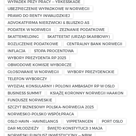
WYPADEK PRZY PRACY — YRKESSKADE
UBEZPIECZENIE WYPADKOWE W NORWEGII
PRAWO DO RENTY INWALIDZKIEJ
ADVOKATFIRMA NIERZWICKI & BLUSZKO AS
PODATEK W NORWEGII
ZEZNANIE PODATKOWE
SKATTEMELDING
SKATTEETAT (URZĄD SKARBOWY)
ROZLICZENIE PODATKOWE
CENTRALNY BANK NORWEGII
INFLACJA
STOPA PROCENTOWA
WYBORY PREZYDENTA RP 2025
OBWODOWE KOMISJE WYBORCZE
GŁOSOWANIE W NORWEGII
WYBORY PREZYDENCKIE
TELEFON WYBORCZY
WYDZIAŁ KONSULARNY I POLONII AMBASADY RP W OSLO
BUSINESS SUMMIT
KSIĄŻĘ KORONNY NORWEGII HAAKON
FUNDUSZE NORWESKIE
SZCZYT BIZNESOWY POLSKA–NORWEGIA 2025
NORWESKO-POLSKO WSPÓŁPRACA
OSLO HAVN – HAVNELANGS
VIPPETANGEN
PORT OSLO
DAR MŁODZIEŻY
ŚWIĘTO KONSTYTUCJI 3 MAJA
NORWESKI FUNDUSZ INWESTYCYJNY — NBIM