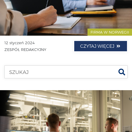
FIRMA W NORWEGII
12 styczeń 2024
CZYTAJ WIĘCEJ
ZESPÓŁ REDAKCYJNY
Szu