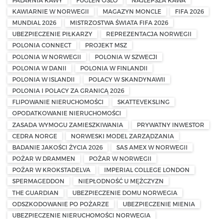
KAWIARNIE W NORWEGII
MAGAZYN MONCLE
FIFA 2026
MUNDIAL 2026
MISTRZOSTWA ŚWIATA FIFA 2026
UBEZPIECZENIE PIŁKARZY
REPREZENTACJA NORWEGII
POLONIA CONNECT
PROJEKT MSZ
POLONIA W NORWEGII
POLONIA W SZWECJI
POLONIA W DANII
POLONIA W FINLANDII
POLONIA W ISLANDII
POLACY W SKANDYNAWII
POLONIA I POLACY ZA GRANICĄ 2026
FLIPOWANIE NIERUCHOMOŚCI
SKATTEVEKSLING
OPODATKOWANIE NIERUCHOMOŚCI
ZASADA WYMOGU ZAMIESZKIWANIA
PRYWATNY INWESTOR
CEDRA NORGE
NORWESKI MODEL ZARZĄDZANIA
BADANIE JAKOŚCI ŻYCIA 2026
SAS AMEX W NORWEGII
POŻAR W DRAMMEN
POŻAR W NORWEGII
POŻAR W KROKSTADELVA
IMPERIAL COLLEGE LONDON
SPERMAGEDDON
NIEPŁODNOŚĆ U MĘŻCZYZN
THE GUARDIAN
UBEZPIECZENIE DOMU NORWEGIA
ODSZKODOWANIE PO POŻARZE
UBEZPIECZENIE MIENIA
UBEZPIECZENIE NIERUCHOMOŚCI NORWEGIA