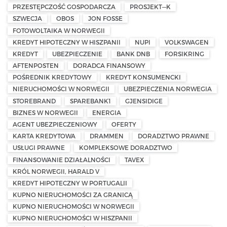
PRZESTĘPCZOŚĆ GOSPODARCZA
PROSJEKT—K
SZWECJA
OBOS
JON FOSSE
FOTOWOLTAIKA W NORWEGII
KREDYT HIPOTECZNY W HISZPANII
NUPI
VOLKSWAGEN
KREDYT
UBEZPIECZENIE
BANK DNB
FORSIKRING
AFTENPOSTEN
DORADCA FINANSOWY
POŚREDNIK KREDYTOWY
KREDYT KONSUMENCKI
NIERUCHOMOŚCI W NORWEGII
UBEZPIECZENIA NORWEGIA
STOREBRAND
SPAREBANK1
GJENSIDIGE
BIZNES W NORWEGII
ENERGIA
AGENT UBEZPIECZENIOWY
OFERTY
KARTA KREDYTOWA
DRAMMEN
DORADZTWO PRAWNE
USŁUGI PRAWNE
KOMPLEKSOWE DORADZTWO
FINANSOWANIE DZIAŁALNOŚCI
TAVEX
KRÓL NORWEGII, HARALD V
KREDYT HIPOTECZNY W PORTUGALII
KUPNO NIERUCHOMOŚCI ZA GRANICĄ
KUPNO NIERUCHOMOŚCI W NORWEGII
KUPNO NIERUCHOMOŚCI W HISZPANII