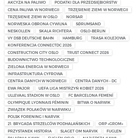
AKCYZA NA PALIWO
PODATKI DLA PRZEDSIĘBIORSTW
CENA PALIWA W NORWEGII
TRZĘSIENIE ZIEMI W NORWEGII
TRZĘSIENIE ZIEMI W OSLO
NORSAR
NORWESKA OBRONA CYWILNA
SØRUMSAND
NESKOLLEN
SKALA RICHTERA
OSLO-BERLIN
VY DSB DEUTSCHE BAHN
HAMBURG
TRASA KOLEJOWA
KONFERENCJA CONNECTDC 2026
CONSTRUCTION CITY OSLO
TRUST CONNECT 2026
BUDOWNICTWO TECHNOLOGICZNE
ZIELONA ENERGIA W NORWEGII
INFRASTRUKTURA CYFROWA
CENTRA DANYCH W NORWEGII
CENTRA DANYCH – DC
EWA PAJOR
UEFA LIGA MISTRZYŃ KOBIET 2026
ULLEVAAL STADION W OSLO
FC BARCELONA FEMENÍ
OLYMPIQUE LYONNAIS FÉMININ
BITWA O NARWIK
ZWIĄZEK POLAKÓW W NARWIKU
POLSK FORENING I NARVIK
21. BRYGADA STRZELCÓW PODHALAŃSKICH
ORP «GROM»
PRZYSTANEK HISTORIA
SLAGET OM NARVIK
FUGLEN
PALARNIA KAWY
FUGLEN OSLO
NAJLEPSZA KAWA