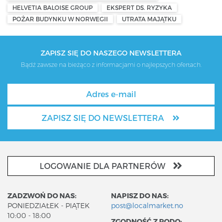
HELVETIA BALOISE GROUP
EKSPERT DS. RYZYKA
POŻAR BUDYNKU W NORWEGII
UTRATA MAJĄTKU
ZAPISZ SIĘ DO NASZEGO NEWSLETTERA
Bądź zawsze na bieżąco z informacjami o najlepszych ofertach.
ZAPISZ SIĘ DO NEWSLETTERA
LOGOWANIE DLA PARTNERÓW
ZADZWOŃ DO NAS:
NAPISZ DO NAS:
PONIEDZIAŁEK - PIĄTEK
post@localmarket.no
10:00 - 18:00
ZGODNOŚĆ Z RODO: