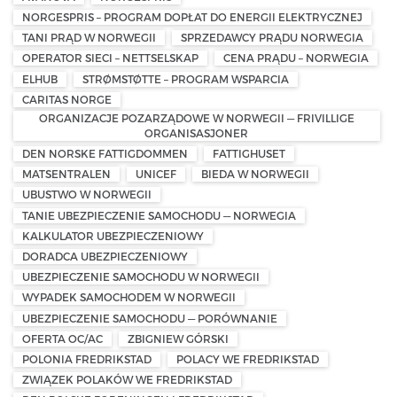
NORGESPRIS – PROGRAM DOPŁAT DO ENERGII ELEKTRYCZNEJ
TANI PRĄD W NORWEGII
SPRZEDAWCY PRĄDU NORWEGIA
OPERATOR SIECI – NETTSELSKAP
CENA PRĄDU – NORWEGIA
ELHUB
STRØMSTØTTE – PROGRAM WSPARCIA
CARITAS NORGE
ORGANIZACJE POZARZĄDOWE W NORWEGII — FRIVILLIGE
ORGANISASJONER
DEN NORSKE FATTIGDOMMEN
FATTIGHUSET
MATSENTRALEN
UNICEF
BIEDA W NORWEGII
UBUSTWO W NORWEGII
TANIE UBEZPIECZENIE SAMOCHODU — NORWEGIA
KALKULATOR UBEZPIECZENIOWY
DORADCA UBEZPIECZENIOWY
UBEZPIECZENIE SAMOCHODU W NORWEGII
WYPADEK SAMOCHODEM W NORWEGII
UBEZPIECZENIE SAMOCHODU — PORÓWNANIE
OFERTA OC/AC
ZBIGNIEW GÓRSKI
POLONIA FREDRIKSTAD
POLACY WE FREDRIKSTAD
ZWIĄZEK POLAKÓW WE FREDRIKSTAD