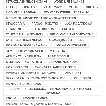
SZTUCZNA INTELIGENCJA AI
WORK-LIFE BALANCE
OPEC
ROPA I GAZ
ZŁOTE WIZY
MOOC
LINKEDIN
NORWEGIAN DREAM
STOWARZYSZENIE — FORENING
NORWESKI URZĄD PODATKOWY-SKATTEETATEN
SZWAJCARIA
PRAWO I PODATKI
ULGA PODATKOWA
FINANS NORGE
E-MOBILNOŚĆ
PROJEKT—K
TRUST CLUB — NORWEGIA
RENOWACJA ENERGETYCZNA
CYBERBEZPIECZEŃSTWO
OSZCZĘDNOŚCI
BSU
KORONA NORWESKA — NOK
UMOWA W NORWEGII
SAMOCHÓD W NORWEGII
MIGRACJA
ADWOKAT — NORWEGIA
BARD GOOGLE
OBSŁUGA PRAWNA FIRM
BADANIE NAUKOWE
HORIZON 2020
AWOKAT ELISABETH JENSEN
PRAWO SPADKOWE I MAJĄTKOWE
ROPA BRENT
SPRZEDAŻ NIERUCHOMOŚCI W NORWEGII
CLUB TRUST
WYNAJEM SAMOCHODU
AGENT NIERUCHOMOŚCI — EIENDOMSMEGLER, KORNELIA
KRYNICKA
ENOVA
HYWIND TAMPEN
WYBORY SAMORZĄDOWE W NORWEGII 2023