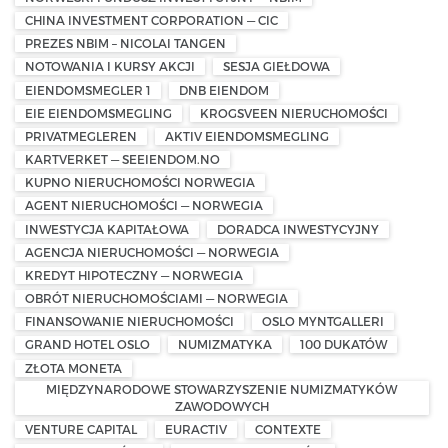
CHINA INVESTMENT CORPORATION — CIC
PREZES NBIM – NICOLAI TANGEN
NOTOWANIA I KURSY AKCJI
SESJA GIEŁDOWA
EIENDOMSMEGLER 1
DNB EIENDOM
EIE EIENDOMSMEGLING
KROGSVEEN NIERUCHOMOŚCI
PRIVATMEGLEREN
AKTIV EIENDOMSMEGLING
KARTVERKET — SEEIENDOM.NO
KUPNO NIERUCHOMOŚCI NORWEGIA
AGENT NIERUCHOMOŚCI — NORWEGIA
INWESTYCJA KAPITAŁOWA
DORADCA INWESTYCYJNY
AGENCJA NIERUCHOMOŚCI — NORWEGIA
KREDYT HIPOTECZNY — NORWEGIA
OBRÓT NIERUCHOMOŚCIAMI — NORWEGIA
FINANSOWANIE NIERUCHOMOŚCI
OSLO MYNTGALLERI
GRAND HOTEL OSLO
NUMIZMATYKA
100 DUKATÓW
ZŁOTA MONETA
MIĘDZYNARODOWE STOWARZYSZENIE NUMIZMATYKÓW
ZAWODOWYCH
VENTURE CAPITAL
EURACTIV
CONTEXTE