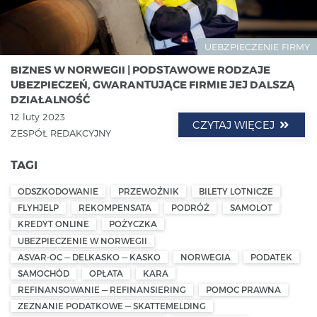
UEBZPIECZENIE FIRMY
BIZNES W NORWEGII | PODSTAWOWE RODZAJE
UBEZPIECZEŃ, GWARANTUJĄCE FIRMIE JEJ DALSZĄ
DZIAŁALNOŚĆ
12 luty 2023
CZYTAJ WIĘCEJ
ZESPÓŁ REDAKCYJNY
TAGI
ODSZKODOWANIE
PRZEWOŹNIK
BILETY LOTNICZE
FLYHJELP
REKOMPENSATA
PODRÓŻ
SAMOLOT
KREDYT ONLINE
POŻYCZKA
UBEZPIECZENIE W NORWEGII
ASVAR-OC — DELKASKO — KASKO
NORWEGIA
PODATEK
SAMOCHÓD
OPŁATA
KARA
REFINANSOWANIE — REFINANSIERING
POMOC PRAWNA
ZEZNANIE PODATKOWE — SKATTEMELDING