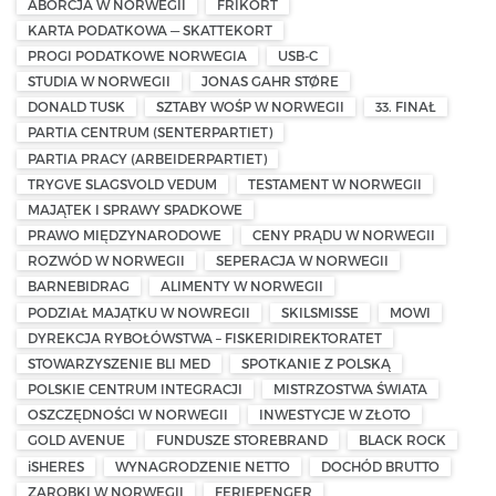
ABORCJA W NORWEGII
FRIKORT
KARTA PODATKOWA — SKATTEKORT
PROGI PODATKOWE NORWEGIA
USB-C
STUDIA W NORWEGII
JONAS GAHR STØRE
DONALD TUSK
SZTABY WOŚP W NORWEGII
33. FINAŁ
PARTIA CENTRUM (SENTERPARTIET)
PARTIA PRACY (ARBEIDERPARTIET)
TRYGVE SLAGSVOLD VEDUM
TESTAMENT W NORWEGII
MAJĄTEK I SPRAWY SPADKOWE
PRAWO MIĘDZYNARODOWE
CENY PRĄDU W NORWEGII
ROZWÓD W NORWEGII
SEPERACJA W NORWEGII
BARNEBIDRAG
ALIMENTY W NORWEGII
PODZIAŁ MAJĄTKU W NOWREGII
SKILSMISSE
MOWI
DYREKCJA RYBOŁÓWSTWA – FISKERIDIREKTORATET
STOWARZYSZENIE BLI MED
SPOTKANIE Z POLSKĄ
POLSKIE CENTRUM INTEGRACJI
MISTRZOSTWA ŚWIATA
OSZCZĘDNOŚCI W NORWEGII
INWESTYCJE W ZŁOTO
GOLD AVENUE
FUNDUSZE STOREBRAND
BLACK ROCK
iSHERES
WYNAGRODZENIE NETTO
DOCHÓD BRUTTO
ZAROBKI W NORWEGII
FERIEPENGER