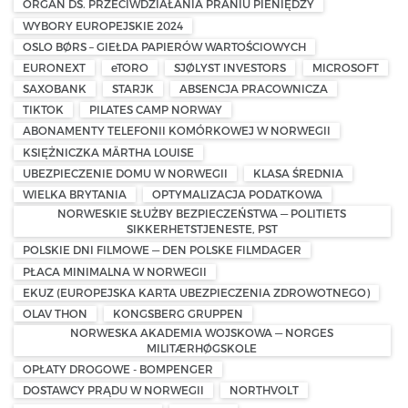
ORGAN DS. PRZECIWDZIAŁANIA PRANIU PIENIĘDZY
WYBORY EUROPEJSKIE 2024
OSLO BØRS – GIEŁDA PAPIERÓW WARTOŚCIOWYCH
EURONEXT
eTORO
SJØLYST INVESTORS
MICROSOFT
SAXOBANK
STARJK
ABSENCJA PRACOWNICZA
TIKTOK
PILATES CAMP NORWAY
ABONAMENTY TELEFONII KOMÓRKOWEJ W NORWEGII
KSIĘŻNICZKA MÄRTHA LOUISE
UBEZPIECZENIE DOMU W NORWEGII
KLASA ŚREDNIA
WIELKA BRYTANIA
OPTYMALIZACJA PODATKOWA
NORWESKIE SŁUŻBY BEZPIECZEŃSTWA — POLITIETS
SIKKERHETSTJENESTE, PST
POLSKIE DNI FILMOWE — DEN POLSKE FILMDAGER
PŁACA MINIMALNA W NORWEGII
EKUZ (EUROPEJSKA KARTA UBEZPIECZENIA ZDROWOTNEGO)
OLAV THON
KONGSBERG GRUPPEN
NORWESKA AKADEMIA WOJSKOWA — NORGES
MILITÆRHØGSKOLE
OPŁATY DROGOWE - BOMPENGER
DOSTAWCY PRĄDU W NORWEGII
NORTHVOLT