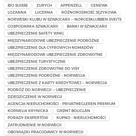
BIO SUISSE
ZURYCH
APPENZELL
GENEWA
LOZANNA
LUCERNA
RÓŻNORODNOŚĆ JĘZYKOWA
NORWESKI KLUBU W SZWAJCARII — NORGESKLUBBEN SVEITS
GOSPODARKA SZWAJCARII
BANKI W SZWAJCARII
UBEZPIECZENIE SAFETY WING
MIĘDZYNARODOWE UBEZPIECZENIE PODRÓŻNE
UBEZPIECZENIE DLA CYFROWYCH NOMADÓW
MIĘDZYNARODOWE UBEZPIECZENIE ZDROWOTNE
UBEZPIECZENIE TURYSTYCZNE
UBEZPIECZENIE ZDROWOTNE DO VISY
UBEZPIECZENIE PODRÓŻNE – NORWEGIA
UBEZPIECZENIE Z KARTY KREDYTOWEJ — NORWEGIA
PODRÓŻ DO NORWEGII — UBEZPIECZENIE
DZIEDZICZENIE W NORWEGII
AGENCJA NIERUCHOMOŚCI – PRIVATMEGLEREN PREMIUM
KORNELIA KRYNICKA
GRØNT BOLIGLÅN
PORADY EKSPERTÓW
KUPNO - NIERUCHOMOŚCI
ZATRUDNIENIE W NORWEGII
OBOWIĄZKI PRACODAWCY W NORWEGII