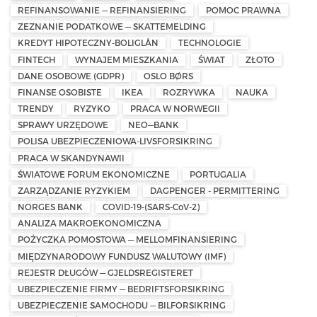
REFINANSOWANIE — REFINANSIERING
POMOC PRAWNA
ZEZNANIE PODATKOWE — SKATTEMELDING
KREDYT HIPOTECZNY-BOLIGLÅN
TECHNOLOGIE
FINTECH
WYNAJEM MIESZKANIA
ŚWIAT
ZŁOTO
DANE OSOBOWE (GDPR)
OSLO BØRS
FINANSE OSOBISTE
IKEA
ROZRYWKA
NAUKA
TRENDY
RYZYKO
PRACA W NORWEGII
SPRAWY URZĘDOWE
NEO—BANK
POLISA UBEZPIECZENIOWA-LIVSFORSIKRING
PRACA W SKANDYNAWII
ŚWIATOWE FORUM EKONOMICZNE
PORTUGALIA
ZARZĄDZANIE RYZYKIEM
DAGPENGER - PERMITTERING
NORGES BANK
COVID-19-(SARS-CoV-2)
ANALIZA MAKROEKONOMICZNA
POŻYCZKA POMOSTOWA — MELLOMFINANSIERING
MIĘDZYNARODOWY FUNDUSZ WALUTOWY (IMF)
REJESTR DŁUGÓW — GJELDSREGISTERET
UBEZPIECZENIE FIRMY — BEDRIFTSFORSIKRING
UBEZPIECZENIE SAMOCHODU — BILFORSIKRING