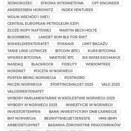
JEDNOROŻEC
STRONA INTERNETOWA
GPT-ENGINEER
ANDREESSEN HOROWITZ
INDEX VENTURES
WOLIN WSCHÓD 1 (WE1)
CENTRAL EUROPEAN PETROLEUM (CEP)
ZŁOŻE ROPY NAFTOWEJ
MARTIN BECH HOLTE
BLOOMBERG
LANDET SOM BLE FOR RIKT
SOKKELDIREKTORATET
RYANAIR
LIMIT BAGAŻU
TANIE LINIE LOTNICZE
BITCOIN (BTC)
KURS BITCOINA
WYKRES BITCOINA
WARTOŚĆ BTC
SIX SWISS EXCHANGE
NASDAQ
BLACKROCK
FIDELITY
WISDOMTREE
NORDNET
POCZTA W NORWEGII
POSTEN BRING NORWEGIA
POSTNORD
PACZKI NORWEGIA
STORTINGSVALGET 2025
VALG 2025
VALGDIREKTORATET
WYBORY PARLAMENTARNE W KRÓLESTWIE NORWEGII 2025
WYBORY W NORWEGII 2025
INWESTYCJE W NORWEGII
INVESTORTEMPEN
BANK INWESTYCYJNY DNB CARNEGIE
BHT NORWEGIA
BEDRIFTSHELSETJENESTE
HMS (BHP)
ARBEIDSTILSYNET
BADANIA ZDROWOTNE PRACOWNIKÓW