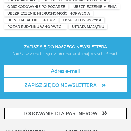
ODSZKODOWANIE PO POŻARZE
UBEZPIECZENIE MIENIA
UBEZPIECZENIE NIERUCHOMOŚCI NORWEGIA
HELVETIA BALOISE GROUP
EKSPERT DS. RYZYKA
POŻAR BUDYNKU W NORWEGII
UTRATA MAJĄTKU
ZAPISZ SIĘ DO NASZEGO NEWSLETTERA
Bądź zawsze na bieżąco z informacjami o najlepszych ofertach.
ZAPISZ SIĘ DO NEWSLETTERA
LOGOWANIE DLA PARTNERÓW
ZADZWOŃ DO NAS:
NAPISZ DO NAS: