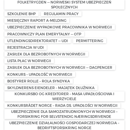
FOLKETRYGDEN — NORWESKI SYSTEM UBEZPIECZEŃ
SPOŁECZNYCH
SZKOLENIE BHP
REGULAMIN PRACY
MIESIĘCZNY RAPORT A-MELDING
UBEZPIECZENIE WYPADKOWE PRACOWNIKA W NORWEGII
PRACOWNICZY PLAN EMERYTALNY — OTP
UTLENDINGSDIREKTORATET — UDI
PERMITTERING
REJESTRACJA W UDI
ZASIŁEK DLA BEZROBOTNYCH W NORWEGII
LISTA PŁAC W NORWEGII
ZASIŁEK DLA BEZROBOTNYCH W NORWEGII — DAGPENGER
KONKURS – UPADŁOŚĆ W NORWEGII
BOSTYRER ROLLE – ROLA SYNDYKA
SKYLDNERENS EIENDELER – MAJĄTEK DŁUŻNIKA
KONKURSBO OG KREDITORER – MASA UPADŁOŚCIOWA I
WIERZYCIELE
KONKURSRÅDET NORGE – RADA DS. UPADŁOŚCI W NORWEGII
UBEZPIECZENIE DLA SAMOZATRUDNIONYCH W NORWEGII –
FORSIKRING FOR SELVSTENDIG NÆRINGSDRIVENDE
UBEZPIECZENIE DZIAŁALNOŚCI GOSPODARCZEJ NORWEGIA –
BEDRIFTSFORSIKRING NORGE