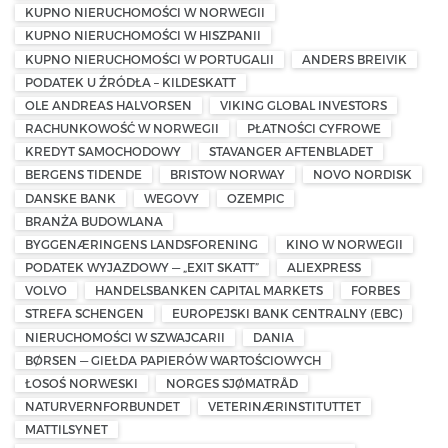
KUPNO NIERUCHOMOŚCI W NORWEGII
KUPNO NIERUCHOMOŚCI W HISZPANII
KUPNO NIERUCHOMOŚCI W PORTUGALII
ANDERS BREIVIK
PODATEK U ŹRÓDŁA – KILDESKATT
OLE ANDREAS HALVORSEN
VIKING GLOBAL INVESTORS
RACHUNKOWOŚĆ W NORWEGII
PŁATNOŚCI CYFROWE
KREDYT SAMOCHODOWY
STAVANGER AFTENBLADET
BERGENS TIDENDE
BRISTOW NORWAY
NOVO NORDISK
DANSKE BANK
WEGOVY
OZEMPIC
BRANŻA BUDOWLANA
BYGGENÆRINGENS LANDSFORENING
KINO W NORWEGII
PODATEK WYJAZDOWY — „EXIT SKATT”
ALIEXPRESS
VOLVO
HANDELSBANKEN CAPITAL MARKETS
FORBES
STREFA SCHENGEN
EUROPEJSKI BANK CENTRALNY (EBC)
NIERUCHOMOŚCI W SZWAJCARII
DANIA
BØRSEN — GIEŁDA PAPIERÓW WARTOŚCIOWYCH
ŁOSOŚ NORWESKI
NORGES SJØMATRÅD
NATURVERNFORBUNDET
VETERINÆRINSTITUTTET
MATTILSYNET