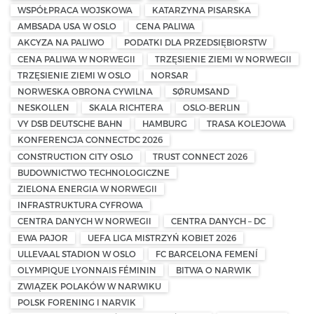
WSPÓŁPRACA WOJSKOWA
KATARZYNA PISARSKA
AMBSADA USA W OSLO
CENA PALIWA
AKCYZA NA PALIWO
PODATKI DLA PRZEDSIĘBIORSTW
CENA PALIWA W NORWEGII
TRZĘSIENIE ZIEMI W NORWEGII
TRZĘSIENIE ZIEMI W OSLO
NORSAR
NORWESKA OBRONA CYWILNA
SØRUMSAND
NESKOLLEN
SKALA RICHTERA
OSLO-BERLIN
VY DSB DEUTSCHE BAHN
HAMBURG
TRASA KOLEJOWA
KONFERENCJA CONNECTDC 2026
CONSTRUCTION CITY OSLO
TRUST CONNECT 2026
BUDOWNICTWO TECHNOLOGICZNE
ZIELONA ENERGIA W NORWEGII
INFRASTRUKTURA CYFROWA
CENTRA DANYCH W NORWEGII
CENTRA DANYCH – DC
EWA PAJOR
UEFA LIGA MISTRZYŃ KOBIET 2026
ULLEVAAL STADION W OSLO
FC BARCELONA FEMENÍ
OLYMPIQUE LYONNAIS FÉMININ
BITWA O NARWIK
ZWIĄZEK POLAKÓW W NARWIKU
POLSK FORENING I NARVIK