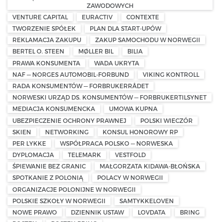
ZAWODOWYCH
VENTURE CAPITAL
EURACTIV
CONTEXTE
TWORZENIE SPÓŁEK
PLAN DLA START-UPÓW
REKLAMACJA ZAKUPU
ZAKUP SAMOCHODU W NORWEGII
BERTEL O. STEEN
MØLLER BIL
BILIA
PRAWA KONSUMENTA
WADA UKRYTA
NAF — NORGES AUTOMOBIL-FORBUND
VIKING KONTROLL
RADA KONSUMENTÓW — FORBRUKERRÅDET
NORWESKI URZĄD DS. KONSUMENTÓW — FORBRUKERTILSYNET
MEDIACJA KONSUMENCKA
UMOWA KUPNA
UBEZPIECZENIE OCHRONY PRAWNEJ
POLSKI WIECZÓR
SKIEN
NETWORKING
KONSUL HONOROWY RP
PER LYKKE
WSPÓŁPRACA POLSKO — NORWESKA
DYPLOMACJA
TELEMARK
VESTFOLD
ŚPIEWANIE BEZ GRANIC
MAŁGORZATA KIDAWA-BŁOŃSKA
SPOTKANIE Z POLONIĄ
POLACY W NORWEGII
ORGANIZACJE POLONIJNE W NORWEGII
POLSKIE SZKOŁY W NORWEGII
SAMTYKKELOVEN
NOWE PRAWO
DZIENNIK USTAW
LOVDATA
BRING