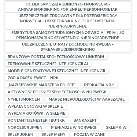
OC DLA SAMOZATRUDNIONYCH NORWEGIA –
ANSVARSFORSIKRING FOR ENKELTPERSONFORETAK
UBEZPIECZENIE ZDROWOTNE DLA PRZEDSIĘBIORCY
NORWEGIA – HELSEFORSIKRING FOR SELVSTENDIG
NÆRINGSDRIVENDE
EMERYTURA SAMOZATRUDNIONYCH NORWEGIA – FRIVILLIG
PENSJONSSPARING SELVSTENDIG NÆRINGSDRIVENDE
UBEZPIECZENIE UTRATY DOCHODU NORWEGIA –
SYKEAVBRUDDSFORSIKRING
BRANŻOWY PORTAL SPOŁECZNOŚCIOWY LINKEDIN
TRENOWANIE SZTUCZNEJ INTELIGENCJI AI
MODELE GENERATYWNEJ SZTUCZNEJ INTELIGENCJI
ZOFIA PASZKIEWICZ — NRK
„NAZISTOWSKIE MARSZE W POLSCE”
REDKACJA NRK
AKTYWNOŚĆ POLSKIEJ SPOŁECZNOŚCI W NORWEGII
NYHETSMORGEN
MARSZ NIEPODLEGŁOŚCI W WARSZAWIE
WPŁATA GOTÓWKI W SKLEPIE
WYPŁATA GOTÓWKI W SKLEPIE
KONTANTTJENESTER I BUTIKK
BANKAXEPT
NORGESGRUPPEN
PIENIĄDZE W NORWEGII
SKLEP KIWI
SKLEP JOKER
SKLEP MENY
POCZTA W DANII