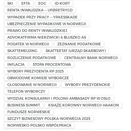
SKI
EFTA
EOG
ID-KORT
RENTA INWALIDZKA — UFØRETRYGD
WYPADEK PRZY PRACY — YRKESSKADE
UBEZPIECZENIE WYPADKOWE W NORWEGII
PRAWO DO RENTY INWALIDZKIEJ
ADVOKATFIRMA NIERZWICKI & BLUSZKO AS
PODATEK W NORWEGII
ZEZNANIE PODATKOWE
SKATTEMELDING
SKATTEETAT (URZĄD SKARBOWY)
ROZLICZENIE PODATKOWE
CENTRALNY BANK NORWEGII
INFLACJA
STOPA PROCENTOWA
WYBORY PREZYDENTA RP 2025
OBWODOWE KOMISJE WYBORCZE
GŁOSOWANIE W NORWEGII
WYBORY PREZYDENCKIE
TELEFON WYBORCZY
WYDZIAŁ KONSULARNY I POLONII AMBASADY RP W OSLO
BUSINESS SUMMIT
KSIĄŻĘ KORONNY NORWEGII HAAKON
FUNDUSZE NORWESKIE
SZCZYT BIZNESOWY POLSKA–NORWEGIA 2025
NORWESKO-POLSKO WSPÓŁPRACA