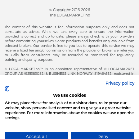
© Copyright 2016-2026
The LOCALMARKET.no
The content of this website is for information purposes only and does not
constitute as advice. While we take every care to ensure the information
provided is correct and up to date, please always check with your providers
before committing yourselves. Some products and benefits only available from
selected brokers. Our service is free to you but to operate this service we may
receive a fixed fee and/or commission from the provider or broker we refer you
to. Calls from consultants may be recorded or monitored for regulatory,
training and quality purposes.
© LOCALMARKET.no.™ is an appointed representative of © LOCALMARKET
GROUP AS (925383082) & BUSINESS LINK NORWAY (819464332) registered in
The Office of Business Enterprises in The Kingdom of Norway |
Privacy policy
Brønnøysundregistrene. Financial & Insurance Services and Markets Authority,
and subject to limited regulation by the Financial Conduct Authority. Head
Office Adresse: Karenslyst Alle 4, 0278 Oslo – Skøyen. Post Adresse: Postboks
We use cookies
358, 0213 Oslo, Norway. Email Contact: post@localmarket.no. Office Contact: +
47 23 89 88 63 © Copyright 2016-2026 The LOCALMARKET GROUP ™.
We may place these for analysis of our visitor data, to improve our
website, show personalised content and to give you a great website
experience. For more information about the cookies we use open the
settings.
DODATKOWO OD ZESPOŁU LOCALMARKET |
USŁUGI DLA BIZNESU
STRONA LOCAL MARKET WYKORZYSTUJE PLIKI
COOKIES
Accept all
Deny
DOWIEDZ SIĘ WIĘCEJ