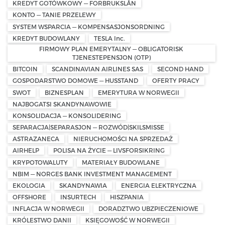
KREDYT GOTÓWKOWY — FORBRUKSLÅN
KONTO — TANIE PRZELEWY
SYSTEM WSPARCIA — KOMPENSASJONSORDNING
KREDYT BUDOWLANY
TESLA Inc.
FIRMOWY PLAN EMERYTALNY — OBLIGATORISK
TJENESTEPENSJON (OTP)
BITCOIN
SCANDINAVIAN AIRLINES SAS
SECOND HAND
GOSPODARSTWO DOMOWE — HUSSTAND
OFERTY PRACY
SWOT
BIZNESPLAN
EMERYTURA W NORWEGII
NAJBOGATSI SKANDYNAWOWIE
KONSOLIDACJA — KONSOLIDERING
SEPARACJA|SEPARASJON — ROZWÓD|SKILSMISSE
ASTRAZANECA
NIERUCHOMOŚCI NA SPRZEDAŻ
AIRHELP
POLISA NA ŻYCIE — LIVSFORSIKRING
KRYPOTOWALUTY
MATERIAŁY BUDOWLANE
NBIM — NORGES BANK INVESTMENT MANAGEMENT
EKOLOGIA
SKANDYNAWIA
ENERGIA ELEKTRYCZNA
OFFSHORE
INSURTECH
HISZPANIA
INFLACJA W NORWEGII
DORADZTWO UBZPIECZENIOWE
KRÓLESTWO DANII
KSIĘGOWOŚĆ W NORWEGII