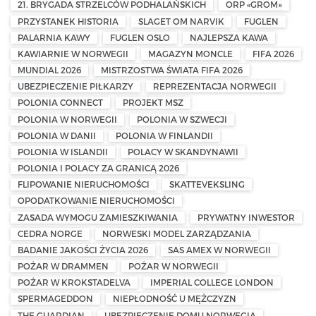
21. BRYGADA STRZELCÓW PODHALAŃSKICH
ORP «GROM»
PRZYSTANEK HISTORIA
SLAGET OM NARVIK
FUGLEN
PALARNIA KAWY
FUGLEN OSLO
NAJLEPSZA KAWA
KAWIARNIE W NORWEGII
MAGAZYN MONCLE
FIFA 2026
MUNDIAL 2026
MISTRZOSTWA ŚWIATA FIFA 2026
UBEZPIECZENIE PIŁKARZY
REPREZENTACJA NORWEGII
POLONIA CONNECT
PROJEKT MSZ
POLONIA W NORWEGII
POLONIA W SZWECJI
POLONIA W DANII
POLONIA W FINLANDII
POLONIA W ISLANDII
POLACY W SKANDYNAWII
POLONIA I POLACY ZA GRANICĄ 2026
FLIPOWANIE NIERUCHOMOŚCI
SKATTEVEKSLING
OPODATKOWANIE NIERUCHOMOŚCI
ZASADA WYMOGU ZAMIESZKIWANIA
PRYWATNY INWESTOR
CEDRA NORGE
NORWESKI MODEL ZARZĄDZANIA
BADANIE JAKOŚCI ŻYCIA 2026
SAS AMEX W NORWEGII
POŻAR W DRAMMEN
POŻAR W NORWEGII
POŻAR W KROKSTADELVA
IMPERIAL COLLEGE LONDON
SPERMAGEDDON
NIEPŁODNOŚĆ U MĘŻCZYZN
THE GUARDIAN
UBEZPIECZENIE DOMU NORWEGIA