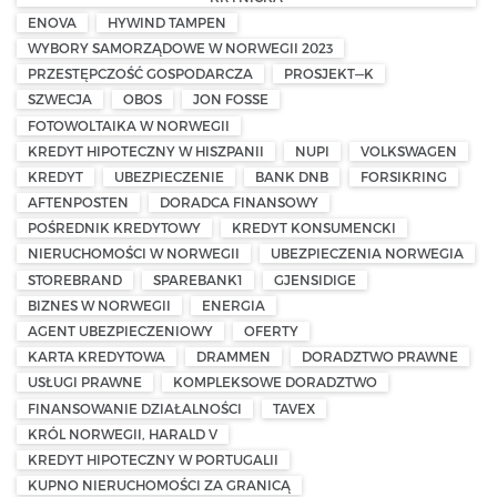
ENOVA
HYWIND TAMPEN
WYBORY SAMORZĄDOWE W NORWEGII 2023
PRZESTĘPCZOŚĆ GOSPODARCZA
PROSJEKT—K
SZWECJA
OBOS
JON FOSSE
FOTOWOLTAIKA W NORWEGII
KREDYT HIPOTECZNY W HISZPANII
NUPI
VOLKSWAGEN
KREDYT
UBEZPIECZENIE
BANK DNB
FORSIKRING
AFTENPOSTEN
DORADCA FINANSOWY
POŚREDNIK KREDYTOWY
KREDYT KONSUMENCKI
NIERUCHOMOŚCI W NORWEGII
UBEZPIECZENIA NORWEGIA
STOREBRAND
SPAREBANK1
GJENSIDIGE
BIZNES W NORWEGII
ENERGIA
AGENT UBEZPIECZENIOWY
OFERTY
KARTA KREDYTOWA
DRAMMEN
DORADZTWO PRAWNE
USŁUGI PRAWNE
KOMPLEKSOWE DORADZTWO
FINANSOWANIE DZIAŁALNOŚCI
TAVEX
KRÓL NORWEGII, HARALD V
KREDYT HIPOTECZNY W PORTUGALII
KUPNO NIERUCHOMOŚCI ZA GRANICĄ