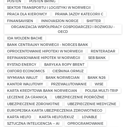
POSTEN
POSTEN BRING
SEKTOR TRANSPORTU I LOGISTYKI W NORWEGII
PRACA DLA KIEROWCY
PRAWA JAZDY KATEGORII C
FINANSAVISEN
INNOVASJON NORGE
SHIFTER
ORGANIZACJA WSPÓŁPRACY GOSPODARCZEJ I ROZWOJU –
OECD
IDA WOLDEN BACHE
BANK CENTRALNY NORWEGII – NORGES BANK
OPROCENTOWANIE HIPOTEKI W NORWEGII
RENTERADAR
REFINANSOWANIE HIPOTEK W NORWEGII
SEB BANK
RYSTAD ENERGY
BARYŁKA ROPY BRENT
OXFORD ECONOMICS
CIEŚNINA ORMUZ
WYMIANA WALUT
BANK NORWEGIAN
BANK N26
KANTOR WALUTOWY
PRZEWALUTOWANIE
WISE
KARTA KREDYTOWA BANK NORWEGIAN
POLISA MULTI-TRIP
LECZENIE ZA GRANICĄ
UBEZPIECZENIE PODRÓŻNE
UBEZPIECZENIE ZDROWOTNE
UBEZPIECZENIE MEDYCZNE
EUROPEJSKA KARTA UBEZPIECZENIA ZDROWOTNEGO
KARTA HELFO
KARTA HELFO/EKUZ
LOVABLE
SZTUCZNA INTELIGENCJA — AI
OPROGRAMOWANIE