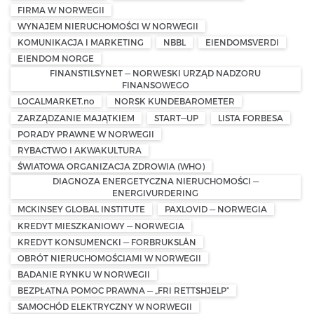
FIRMA W NORWEGII
WYNAJEM NIERUCHOMOŚCI W NORWEGII
KOMUNIKACJA I MARKETING
NBBL
EIENDOMSVERDI
EIENDOM NORGE
FINANSTILSYNET — NORWESKI URZĄD NADZORU
FINANSOWEGO
LOCALMARKET.no
NORSK KUNDEBAROMETER
ZARZĄDZANIE MAJĄTKIEM
START—UP
LISTA FORBESA
PORADY PRAWNE W NORWEGII
RYBACTWO I AKWAKULTURA
ŚWIATOWA ORGANIZACJA ZDROWIA (WHO)
DIAGNOZA ENERGETYCZNA NIERUCHOMOŚCI —
ENERGIVURDERING
MCKINSEY GLOBAL INSTITUTE
PAXLOVID — NORWEGIA
KREDYT MIESZKANIOWY — NORWEGIA
KREDYT KONSUMENCKI — FORBRUKSLÅN
OBRÓT NIERUCHOMOŚCIAMI W NORWEGII
BADANIE RYNKU W NORWEGII
BEZPŁATNA POMOC PRAWNA — „FRI RETTSHJELP”
SAMOCHÓD ELEKTRYCZNY W NORWEGII