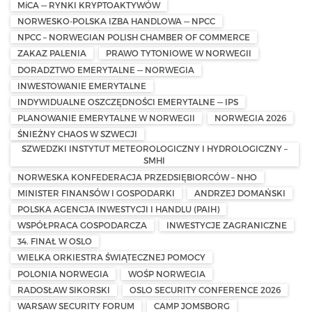
MiCA — RYNKI KRYPTOAKTYWÓW
NORWESKO-POLSKA IZBA HANDLOWA — NPCC
NPCC – NORWEGIAN POLISH CHAMBER OF COMMERCE
ZAKAZ PALENIA
PRAWO TYTONIOWE W NORWEGII
DORADZTWO EMERYTALNE — NORWEGIA
INWESTOWANIE EMERYTALNE
INDYWIDUALNE OSZCZĘDNOŚCI EMERYTALNE — IPS
PLANOWANIE EMERYTALNE W NORWEGII
NORWEGIA 2026
ŚNIEŻNY CHAOS W SZWECJI
SZWEDZKI INSTYTUT METEOROLOGICZNY I HYDROLOGICZNY –
SMHI
NORWESKA KONFEDERACJA PRZEDSIĘBIORCÓW – NHO
MINISTER FINANSÓW I GOSPODARKI
ANDRZEJ DOMAŃSKI
POLSKA AGENCJA INWESTYCJI I HANDLU (PAIH)
WSPÓŁPRACA GOSPODARCZA
INWESTYCJE ZAGRANICZNE
34. FINAŁ W OSLO
WIELKA ORKIESTRA ŚWIĄTECZNEJ POMOCY
POLONIA NORWEGIA
WOŚP NORWEGIA
RADOSŁAW SIKORSKI
OSLO SECURITY CONFERENCE 2026
WARSAW SECURITY FORUM
CAMP JOMSBORG