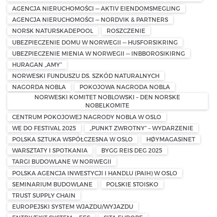
AGENCJA NIERUCHOMOŚCI — AKTIV EIENDOMSMEGLING
AGENCJA NIERUCHOMOŚCI — NORDVIK & PARTNERS
NORSK NATURSKADEPOOL
ROSZCZENIE
UBEZPIECZENIE DOMU W NORWEGII — HUSFORSIKRING
UBEZPIECZENIE MIENIA W NORWEGII — INBBOROSIKIRNG
HURAGAN „AMY”
NORWESKI FUNDUSZU DS. SZKÓD NATURALNYCH
NAGORDA NOBLA
POKOJOWA NAGRODA NOBLA
NORWESKI KOMITET NOBLOWSKI – DEN NORSKE
NOBELKOMITE
CENTRUM POKOJOWEJ NAGRODY NOBLA W OSLO
WE DO FESTIVAL 2025
„PUNKT ZWROTNY” – WYDARZENIE
POLSKA SZTUKA WSPÓŁCZESNA W OSLO
HØYMAGASINET
WARSZTATY I SPOTKANIA
BYGG REIS DEG 2025
TARGI BUDOWLANE W NORWEGII
POLSKA AGENCJA INWESTYCJI I HANDLU (PAIH) W OSLO
SEMINARIUM BUDOWLANE
POLSKIE STOISKO
TRUST SUPPLY CHAIN
EUROPEJSKI SYSTEM WJAZDU/WYJAZDU