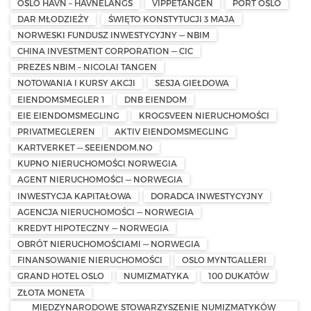
OSLO HAVN – HAVNELANGS
VIPPETANGEN
PORT OSLO
DAR MŁODZIEŻY
ŚWIĘTO KONSTYTUCJI 3 MAJA
NORWESKI FUNDUSZ INWESTYCYJNY — NBIM
CHINA INVESTMENT CORPORATION — CIC
PREZES NBIM – NICOLAI TANGEN
NOTOWANIA I KURSY AKCJI
SESJA GIEŁDOWA
EIENDOMSMEGLER 1
DNB EIENDOM
EIE EIENDOMSMEGLING
KROGSVEEN NIERUCHOMOŚCI
PRIVATMEGLEREN
AKTIV EIENDOMSMEGLING
KARTVERKET — SEEIENDOM.NO
KUPNO NIERUCHOMOŚCI NORWEGIA
AGENT NIERUCHOMOŚCI — NORWEGIA
INWESTYCJA KAPITAŁOWA
DORADCA INWESTYCYJNY
AGENCJA NIERUCHOMOŚCI — NORWEGIA
KREDYT HIPOTECZNY — NORWEGIA
OBRÓT NIERUCHOMOŚCIAMI — NORWEGIA
FINANSOWANIE NIERUCHOMOŚCI
OSLO MYNTGALLERI
GRAND HOTEL OSLO
NUMIZMATYKA
100 DUKATÓW
ZŁOTA MONETA
MIĘDZYNARODOWE STOWARZYSZENIE NUMIZMATYKÓW