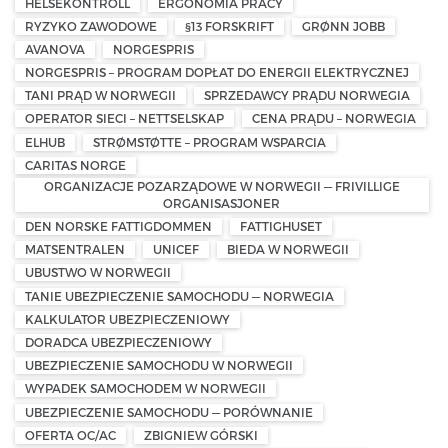
HELSEKONTROLL
ERGONOMIA PRACY
RYZYKO ZAWODOWE
§13 FORSKRIFT
GRØNN JOBB
AVANOVA
NORGESPRIS
NORGESPRIS – PROGRAM DOPŁAT DO ENERGII ELEKTRYCZNEJ
TANI PRĄD W NORWEGII
SPRZEDAWCY PRĄDU NORWEGIA
OPERATOR SIECI – NETTSELSKAP
CENA PRĄDU – NORWEGIA
ELHUB
STRØMSTØTTE – PROGRAM WSPARCIA
CARITAS NORGE
ORGANIZACJE POZARZĄDOWE W NORWEGII — FRIVILLIGE
ORGANISASJONER
DEN NORSKE FATTIGDOMMEN
FATTIGHUSET
MATSENTRALEN
UNICEF
BIEDA W NORWEGII
UBUSTWO W NORWEGII
TANIE UBEZPIECZENIE SAMOCHODU — NORWEGIA
KALKULATOR UBEZPIECZENIOWY
DORADCA UBEZPIECZENIOWY
UBEZPIECZENIE SAMOCHODU W NORWEGII
WYPADEK SAMOCHODEM W NORWEGII
UBEZPIECZENIE SAMOCHODU — PORÓWNANIE
OFERTA OC/AC
ZBIGNIEW GÓRSKI