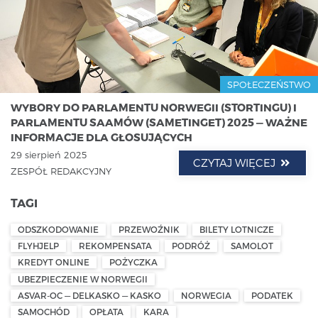
SPOŁECZEŃSTWO
WYBORY DO PARLAMENTU NORWEGII (STORTINGU) I
PARLAMENTU SAAMÓW (SAMETINGET) 2025 — WAŻNE
INFORMACJE DLA GŁOSUJĄCYCH
29 sierpień 2025
CZYTAJ WIĘCEJ
ZESPÓŁ REDAKCYJNY
TAGI
ODSZKODOWANIE
PRZEWOŹNIK
BILETY LOTNICZE
FLYHJELP
REKOMPENSATA
PODRÓŻ
SAMOLOT
KREDYT ONLINE
POŻYCZKA
UBEZPIECZENIE W NORWEGII
ASVAR-OC — DELKASKO — KASKO
NORWEGIA
PODATEK
SAMOCHÓD
OPŁATA
KARA