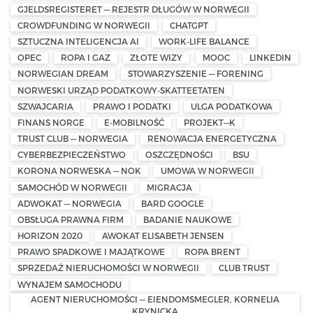
GJELDSREGISTERET — REJESTR DŁUGÓW W NORWEGII
CROWDFUNDING W NORWEGII
CHATGPT
SZTUCZNA INTELIGENCJA AI
WORK-LIFE BALANCE
OPEC
ROPA I GAZ
ZŁOTE WIZY
MOOC
LINKEDIN
NORWEGIAN DREAM
STOWARZYSZENIE — FORENING
NORWESKI URZĄD PODATKOWY-SKATTEETATEN
SZWAJCARIA
PRAWO I PODATKI
ULGA PODATKOWA
FINANS NORGE
E-MOBILNOŚĆ
PROJEKT—K
TRUST CLUB — NORWEGIA
RENOWACJA ENERGETYCZNA
CYBERBEZPIECZEŃSTWO
OSZCZĘDNOŚCI
BSU
KORONA NORWESKA — NOK
UMOWA W NORWEGII
SAMOCHÓD W NORWEGII
MIGRACJA
ADWOKAT — NORWEGIA
BARD GOOGLE
OBSŁUGA PRAWNA FIRM
BADANIE NAUKOWE
HORIZON 2020
AWOKAT ELISABETH JENSEN
PRAWO SPADKOWE I MAJĄTKOWE
ROPA BRENT
SPRZEDAŻ NIERUCHOMOŚCI W NORWEGII
CLUB TRUST
WYNAJEM SAMOCHODU
AGENT NIERUCHOMOŚCI — EIENDOMSMEGLER, KORNELIA
KRYNICKA