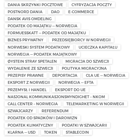
DANIA SKRZYNKI POCZTOWE
CYFRYZACJA POCZTY
POSTNORD DANIA
DAO
E-COMMERCE
DANSK AVIS OMDELING
PODATEK OD MAJĄTKU — NORWEGIA
FORMUESSKATT — PODATEK OD MAJĄTKU
BIZNES PRYWATNY
PRZEDSIĘBIORCY W NORWEGII
NORWESKI SYSTEM PODATKOWY
UCIECZKA KAPITAŁU
NORWEGIA — PODATEK MAJĄTKOWY
ØYSTEIN STRAY SPETALEN
MIGRACJA DO SZWECJI
WYDALENIE ZE SZWECJI
POLITYKA MIGRACYJNA
PRZEPISY PRAWNE
DEPORTACJA
CŁA UE — NORWEGIA
EKSPORT Z NORWEGII
NORWEGIA — EFTA
PRZEMYSŁ I HANDEL
EKSPORT DO UE
NASJONAL KOMMUNIKASJONSMYNDIGHET – NKOM
CALL CENTER – NORWEGIA
TELEMARKETING W NORWEGII
SZWAJCARZY
REFERENDUM
PODATEK OD SPADKÓW I DAROWIZN
PODATEK KLIMATYCZNY
PODATKI W SZWAJCARII
KLARNA — USD
TOKEN
STABLECOIN