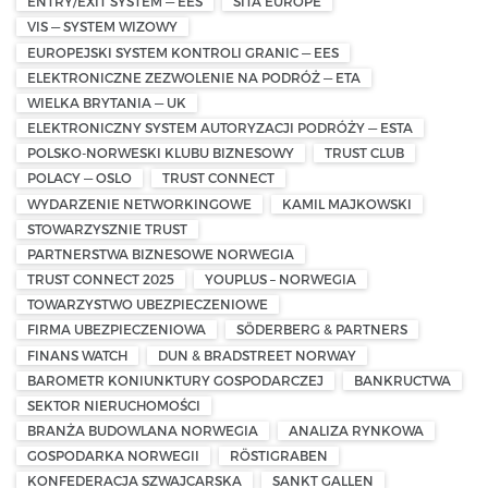
ENTRY/EXIT SYSTEM — EES
SITA EUROPE
VIS — SYSTEM WIZOWY
EUROPEJSKI SYSTEM KONTROLI GRANIC — EES
ELEKTRONICZNE ZEZWOLENIE NA PODRÓŻ — ETA
WIELKA BRYTANIA — UK
ELEKTRONICZNY SYSTEM AUTORYZACJI PODRÓŻY — ESTA
POLSKO-NORWESKI KLUBU BIZNESOWY
TRUST CLUB
POLACY — OSLO
TRUST CONNECT
WYDARZENIE NETWORKINGOWE
KAMIL MAJKOWSKI
STOWARZYSZNIE TRUST
PARTNERSTWA BIZNESOWE NORWEGIA
TRUST CONNECT 2025
YOUPLUS – NORWEGIA
TOWARZYSTWO UBEZPIECZENIOWE
FIRMA UBEZPIECZENIOWA
SÖDERBERG & PARTNERS
FINANS WATCH
DUN & BRADSTREET NORWAY
BAROMETR KONIUNKTURY GOSPODARCZEJ
BANKRUCTWA
SEKTOR NIERUCHOMOŚCI
BRANŻA BUDOWLANA NORWEGIA
ANALIZA RYNKOWA
GOSPODARKA NORWEGII
RÖSTIGRABEN
KONFEDERACJA SZWAJCARSKA
SANKT GALLEN