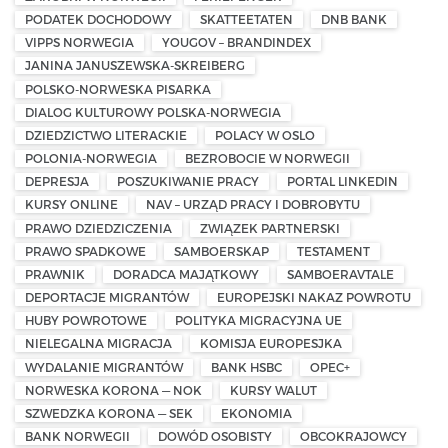
PODATEK DOCHODOWY
SKATTEETATEN
DNB BANK
VIPPS NORWEGIA
YOUGOV – BRANDINDEX
JANINA JANUSZEWSKA-SKREIBERG
POLSKO-NORWESKA PISARKA
DIALOG KULTUROWY POLSKA-NORWEGIA
DZIEDZICTWO LITERACKIE
POLACY W OSLO
POLONIA-NORWEGIA
BEZROBOCIE W NORWEGII
DEPRESJA
POSZUKIWANIE PRACY
PORTAL LINKEDIN
KURSY ONLINE
NAV – URZĄD PRACY I DOBROBYTU
PRAWO DZIEDZICZENIA
ZWIĄZEK PARTNERSKI
PRAWO SPADKOWE
SAMBOERSKAP
TESTAMENT
PRAWNIK
DORADCA MAJĄTKOWY
SAMBOERAVTALE
DEPORTACJE MIGRANTÓW
EUROPEJSKI NAKAZ POWROTU
HUBY POWROTOWE
POLITYKA MIGRACYJNA UE
NIELEGALNA MIGRACJA
KOMISJA EUROPESJKA
WYDALANIE MIGRANTÓW
BANK HSBC
OPEC+
NORWESKA KORONA — NOK
KURSY WALUT
SZWEDZKA KORONA — SEK
EKONOMIA
BANK NORWEGII
DOWÓD OSOBISTY
OBCOKRAJOWCY