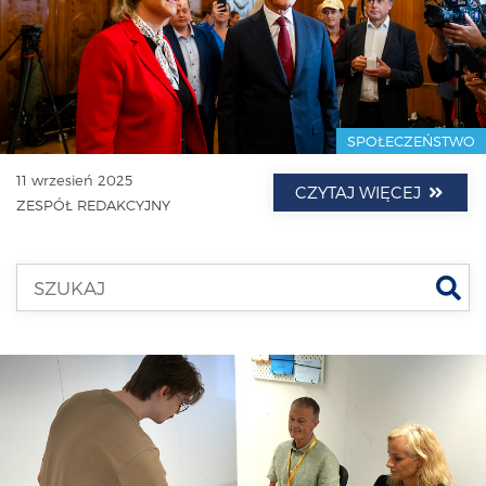
SPOŁECZEŃSTWO
11 wrzesień 2025
CZYTAJ WIĘCEJ
ZESPÓŁ REDAKCYJNY
Szu