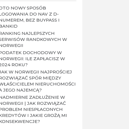
OTO NOWY SPOSÓB
LOGOWANIA DO NAV Z D-
NUMEREM, BEZ BUYPASS I
BANKID
RANKING NAJLEPSZYCH
SERWISÓW RANDKOWYCH W
NORWEGII
PODATEK DOCHODOWY W
NORWEGII: ILE ZAPŁACISZ W
2024 ROKU?
JAK W NORWEGII NAJPROŚCIEJ
ROZWIĄZAĆ SPÓR MIĘDZY
WŁAŚCICIELEM NIERUCHOMOŚCI
A JEGO NAJEMCĄ?
NADMIERNE ZADŁUŻENIE W
NORWEGII | JAK ROZWIĄZAĆ
PROBLEM NIESPŁACONYCH
KREDYTÓW I JAKIE GROŻĄ MI
KONSEKWENCJE?