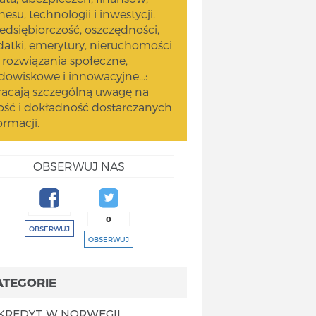
nesu, technologii i inwestycji.
edsiębiorczość, oszczędności,
atki, emerytury, nieruchomości
 rozwiązania społeczne,
dowiskowe i innowacyjne...:
acają szczególną uwagę na
ość i dokładność dostarczanych
ormacji.
OBSERWUJ NAS
0
OBSERWUJ
OBSERWUJ
ATEGORIE
KREDYT W NORWEGII