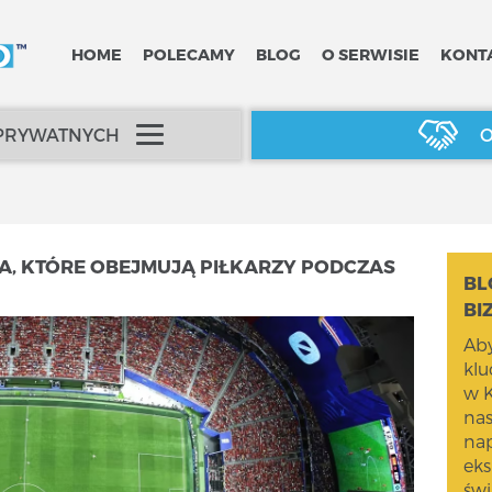
HOME
POLECAMY
BLOG
O SERWISIE
KONT
 PRYWATNYCH
O
A, KTÓRE OBEJMUJĄ PIŁKARZY PODCZAS
BL
BI
Aby
kl
w K
na
nap
eks
świ