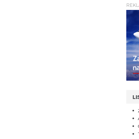
REK
L