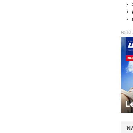
REK
N