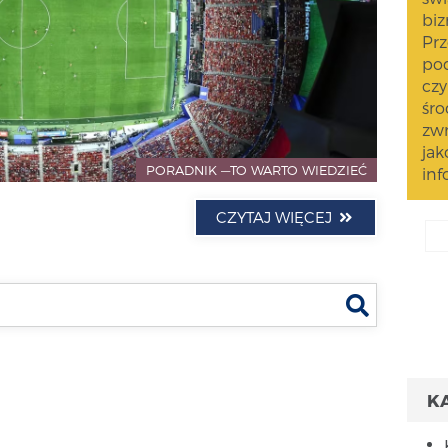
biz
Prz
pod
czy
śro
zwr
jak
PORADNIK —TO WARTO WIEDZIEĆ
inf
CZYTAJ WIĘCEJ
Szukaj
K