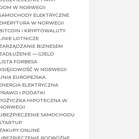
DOM W NORWEGII
SAMOCHODY ELEKTRYCZNE
EMERYTURA W NORWEGII
BITCOIN I KRYPTOWALUTY
LINIE LOTNICZE
ZARZĄDZANIE BIZNESEM
ZADŁUŻENIE — GJELD
LISTA FORBESA
KSIĘGOWOŚĆ W NORWEGII
UNIA EUROPEJSKA
ENERGIA ELEKTRYCZNA
PRAWO I PODATKI
POŻYCZKA HIPOTECZNA W
NORWEGII
UBEZPIECZENIE SAMOCHODU
STARTUP
ZAKUPY ONLINE
UBEZPIECZENIE PODRÓŻNE