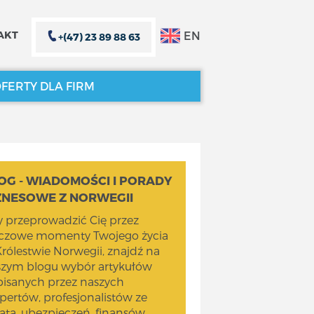
EN
AKT
+(47) 23 89 88 63
FERTY DLA FIRM
ZAMKNIJ X
ZAMKNIJ X
OG - WIADOMOŚCI I PORADY
ZNESOWE Z NORWEGII
 przeprowadzić Cię przez
uczowe momenty Twojego życia
rólestwie Norwegii, znajdź na
szym blogu wybór artykułów
isanych przez naszych
pertów, profesjonalistów ze
ata, ubezpieczeń, finansów,