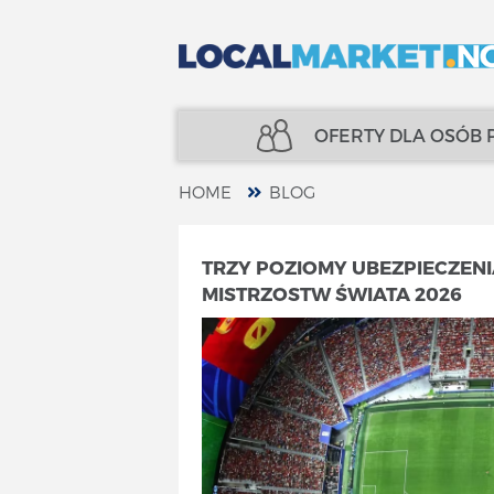
OFERTY DLA OSÓB
HOME
BLOG
NIERUCHOMOŚCI
UBEZPIECZENIA
TRZY POZIOMY UBEZPIECZENI
MISTRZOSTW ŚWIATA 2026
KREDYTY
FINANSE
UBEZPIECZENIA
SPECJALIŚCI
FINANSE
TELECOM
SPECJALIŚCI
USŁUGI