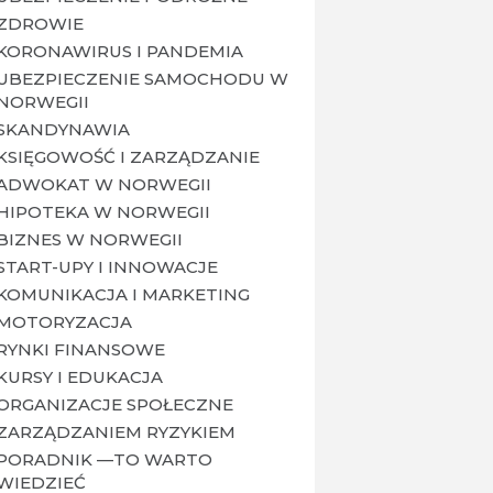
ZDROWIE
KORONAWIRUS I PANDEMIA
UBEZPIECZENIE SAMOCHODU W
NORWEGII
SKANDYNAWIA
KSIĘGOWOŚĆ I ZARZĄDZANIE
ADWOKAT W NORWEGII
HIPOTEKA W NORWEGII
BIZNES W NORWEGII
START-UPY I INNOWACJE
KOMUNIKACJA I MARKETING
MOTORYZACJA
RYNKI FINANSOWE
KURSY I EDUKACJA
ORGANIZACJE SPOŁECZNE
ZARZĄDZANIEM RYZYKIEM
PORADNIK —TO WARTO
WIEDZIEĆ