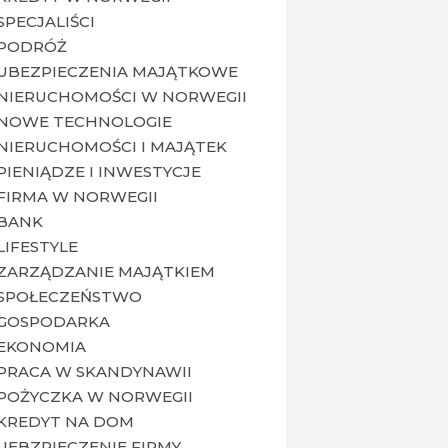
SPECJALIŚCI
PODRÓŻ
UBEZPIECZENIA MAJĄTKOWE
NIERUCHOMOŚCI W NORWEGII
NOWE TECHNOLOGIE
NIERUCHOMOŚCI I MAJĄTEK
PIENIĄDZE I INWESTYCJE
FIRMA W NORWEGII
BANK
LIFESTYLE
ZARZĄDZANIE MAJĄTKIEM
SPOŁECZEŃSTWO
GOSPODARKA
EKONOMIA
PRACA W SKANDYNAWII
POŻYCZKA W NORWEGII
KREDYT NA DOM
UEBZPIECZENIE FIRMY