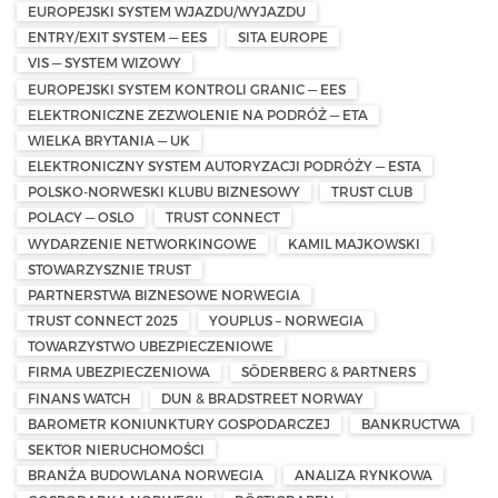
EUROPEJSKI SYSTEM WJAZDU/WYJAZDU
ENTRY/EXIT SYSTEM — EES
SITA EUROPE
VIS — SYSTEM WIZOWY
EUROPEJSKI SYSTEM KONTROLI GRANIC — EES
ELEKTRONICZNE ZEZWOLENIE NA PODRÓŻ — ETA
WIELKA BRYTANIA — UK
ELEKTRONICZNY SYSTEM AUTORYZACJI PODRÓŻY — ESTA
POLSKO-NORWESKI KLUBU BIZNESOWY
TRUST CLUB
POLACY — OSLO
TRUST CONNECT
WYDARZENIE NETWORKINGOWE
KAMIL MAJKOWSKI
STOWARZYSZNIE TRUST
PARTNERSTWA BIZNESOWE NORWEGIA
TRUST CONNECT 2025
YOUPLUS – NORWEGIA
TOWARZYSTWO UBEZPIECZENIOWE
FIRMA UBEZPIECZENIOWA
SÖDERBERG & PARTNERS
FINANS WATCH
DUN & BRADSTREET NORWAY
BAROMETR KONIUNKTURY GOSPODARCZEJ
BANKRUCTWA
SEKTOR NIERUCHOMOŚCI
BRANŻA BUDOWLANA NORWEGIA
ANALIZA RYNKOWA