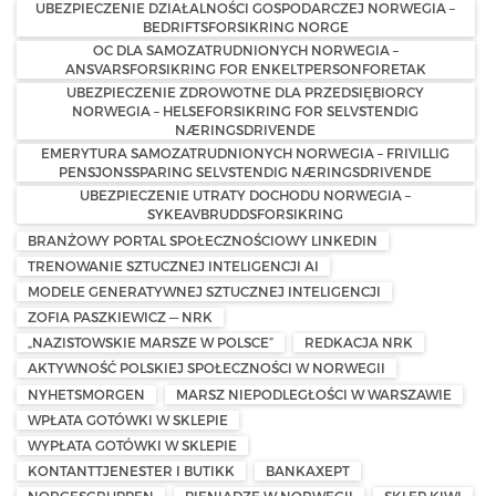
UBEZPIECZENIE DZIAŁALNOŚCI GOSPODARCZEJ NORWEGIA –
BEDRIFTSFORSIKRING NORGE
OC DLA SAMOZATRUDNIONYCH NORWEGIA –
ANSVARSFORSIKRING FOR ENKELTPERSONFORETAK
UBEZPIECZENIE ZDROWOTNE DLA PRZEDSIĘBIORCY
NORWEGIA – HELSEFORSIKRING FOR SELVSTENDIG
NÆRINGSDRIVENDE
EMERYTURA SAMOZATRUDNIONYCH NORWEGIA – FRIVILLIG
PENSJONSSPARING SELVSTENDIG NÆRINGSDRIVENDE
UBEZPIECZENIE UTRATY DOCHODU NORWEGIA –
SYKEAVBRUDDSFORSIKRING
BRANŻOWY PORTAL SPOŁECZNOŚCIOWY LINKEDIN
TRENOWANIE SZTUCZNEJ INTELIGENCJI AI
MODELE GENERATYWNEJ SZTUCZNEJ INTELIGENCJI
ZOFIA PASZKIEWICZ — NRK
„NAZISTOWSKIE MARSZE W POLSCE”
REDKACJA NRK
AKTYWNOŚĆ POLSKIEJ SPOŁECZNOŚCI W NORWEGII
NYHETSMORGEN
MARSZ NIEPODLEGŁOŚCI W WARSZAWIE
WPŁATA GOTÓWKI W SKLEPIE
WYPŁATA GOTÓWKI W SKLEPIE
KONTANTTJENESTER I BUTIKK
BANKAXEPT