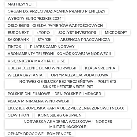
MATTILSYNET
ORGAN DS. PRZECIWDZIAŁANIA PRANIU PIENIĘDZY
WYBORY EUROPEJSKIE 2024
OSLO BØRS – GIEŁDA PAPIERÓW WARTOŚCIOWYCH
EURONEXT
eTORO
SJØLYST INVESTORS
MICROSOFT
SAXOBANK
STARJK
ABSENCJA PRACOWNICZA
TIKTOK
PILATES CAMP NORWAY
ABONAMENTY TELEFONII KOMÓRKOWEJ W NORWEGII
KSIĘŻNICZKA MÄRTHA LOUISE
UBEZPIECZENIE DOMU W NORWEGII
KLASA ŚREDNIA
WIELKA BRYTANIA
OPTYMALIZACJA PODATKOWA
NORWESKIE SŁUŻBY BEZPIECZEŃSTWA — POLITIETS
SIKKERHETSTJENESTE, PST
POLSKIE DNI FILMOWE — DEN POLSKE FILMDAGER
PŁACA MINIMALNA W NORWEGII
EKUZ (EUROPEJSKA KARTA UBEZPIECZENIA ZDROWOTNEGO)
OLAV THON
KONGSBERG GRUPPEN
NORWESKA AKADEMIA WOJSKOWA — NORGES
MILITÆRHØGSKOLE
OPŁATY DROGOWE - BOMPENGER