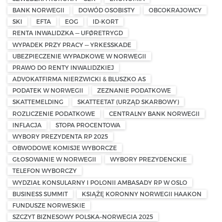
BANK NORWEGII
DOWÓD OSOBISTY
OBCOKRAJOWCY
SKI
EFTA
EOG
ID-KORT
RENTA INWALIDZKA — UFØRETRYGD
WYPADEK PRZY PRACY — YRKESSKADE
UBEZPIECZENIE WYPADKOWE W NORWEGII
PRAWO DO RENTY INWALIDZKIEJ
ADVOKATFIRMA NIERZWICKI & BLUSZKO AS
PODATEK W NORWEGII
ZEZNANIE PODATKOWE
SKATTEMELDING
SKATTEETAT (URZĄD SKARBOWY)
ROZLICZENIE PODATKOWE
CENTRALNY BANK NORWEGII
INFLACJA
STOPA PROCENTOWA
WYBORY PREZYDENTA RP 2025
OBWODOWE KOMISJE WYBORCZE
GŁOSOWANIE W NORWEGII
WYBORY PREZYDENCKIE
TELEFON WYBORCZY
WYDZIAŁ KONSULARNY I POLONII AMBASADY RP W OSLO
BUSINESS SUMMIT
KSIĄŻĘ KORONNY NORWEGII HAAKON
FUNDUSZE NORWESKIE
SZCZYT BIZNESOWY POLSKA–NORWEGIA 2025