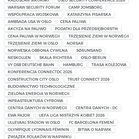
WARSAW SECURITY FORUM
CAMP JOMSBORG
WSPÓŁPRACA WOJSKOWA
KATARZYNA PISARSKA
AMBSADA USA W OSLO
CENA PALIWA
AKCYZA NA PALIWO
PODATKI DLA PRZEDSIĘBIORSTW
CENA PALIWA W NORWEGII
TRZĘSIENIE ZIEMI W NORWEGII
TRZĘSIENIE ZIEMI W OSLO
NORSAR
NORWESKA OBRONA CYWILNA
SØRUMSAND
NESKOLLEN
SKALA RICHTERA
OSLO-BERLIN
VY DSB DEUTSCHE BAHN
HAMBURG
TRASA KOLEJOWA
KONFERENCJA CONNECTDC 2026
CONSTRUCTION CITY OSLO
TRUST CONNECT 2026
BUDOWNICTWO TECHNOLOGICZNE
ZIELONA ENERGIA W NORWEGII
INFRASTRUKTURA CYFROWA
CENTRA DANYCH W NORWEGII
CENTRA DANYCH – DC
EWA PAJOR
UEFA LIGA MISTRZYŃ KOBIET 2026
ULLEVAAL STADION W OSLO
FC BARCELONA FEMENÍ
OLYMPIQUE LYONNAIS FÉMININ
BITWA O NARWIK
ZWIĄZEK POLAKÓW W NARWIKU