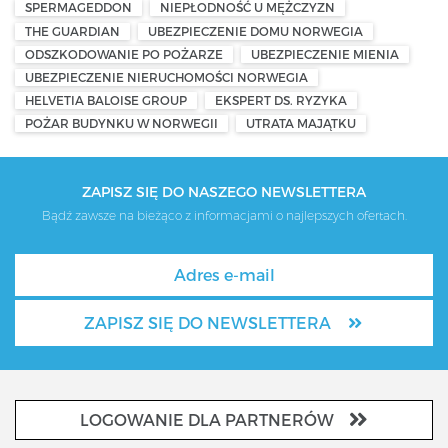
SPERMAGEDDON
NIEPŁODNOŚĆ U MĘŻCZYZN
THE GUARDIAN
UBEZPIECZENIE DOMU NORWEGIA
ODSZKODOWANIE PO POŻARZE
UBEZPIECZENIE MIENIA
UBEZPIECZENIE NIERUCHOMOŚCI NORWEGIA
HELVETIA BALOISE GROUP
EKSPERT DS. RYZYKA
POŻAR BUDYNKU W NORWEGII
UTRATA MAJĄTKU
ZAPISZ SIĘ DO NASZEGO NEWSLETTERA
Bądź zawsze na bieżąco z informacjami o najlepszych ofertach.
ZAPISZ SIĘ DO NEWSLETTERA
LOGOWANIE DLA PARTNERÓW