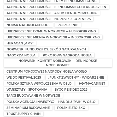
AGENCJA NIERUCHOMOŚCI — FREM EIENDOMSMEGLING
AGENCJA NIERUCHOMOŚCI — EIENDOMSMEGLER KROGSVEEN
AGENCJA NIERUCHOMOŚCI — AKTIV EIENDOMSMEGLING
AGENCJA NIERUCHOMOŚCI — NORDVIK & PARTNERS
NORSK NATURSKADEPOOL
ROSZCZENIE
UBEZPIECZENIE DOMU W NORWEGII — HUSFORSIKRING
UBEZPIECZENIE MIENIA W NORWEGII — INBBOROSIKIRNG
HURAGAN „AMY”
NORWESKI FUNDUSZU DS. SZKÓD NATURALNYCH
NAGORDA NOBLA
POKOJOWA NAGRODA NOBLA
NORWESKI KOMITET NOBLOWSKI – DEN NORSKE
NOBELKOMITE
CENTRUM POKOJOWEJ NAGRODY NOBLA W OSLO
WE DO FESTIVAL 2025
„PUNKT ZWROTNY” – WYDARZENIE
POLSKA SZTUKA WSPÓŁCZESNA W OSLO
HØYMAGASINET
WARSZTATY I SPOTKANIA
BYGG REIS DEG 2025
TARGI BUDOWLANE W NORWEGII
POLSKA AGENCJA INWESTYCJI I HANDLU (PAIH) W OSLO
SEMINARIUM BUDOWLANE
POLSKIE STOISKO
TRUST SUPPLY CHAIN