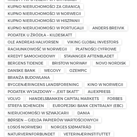
KUPNO NIERUCHOMOŚCI ZA GRANICĄ
KUPNO NIERUCHOMOŚCI W NORWEGII
KUPNO NIERUCHOMOŚCI W HISZPANII
KUPNO NIERUCHOMOŚCI W PORTUGALII
ANDERS BREIVIK
PODATEK U ŹRÓDŁA – KILDESKATT
OLE ANDREAS HALVORSEN
VIKING GLOBAL INVESTORS
RACHUNKOWOŚĆ W NORWEGII
PŁATNOŚCI CYFROWE
KREDYT SAMOCHODOWY
STAVANGER AFTENBLADET
BERGENS TIDENDE
BRISTOW NORWAY
NOVO NORDISK
DANSKE BANK
WEGOVY
OZEMPIC
BRANŻA BUDOWLANA
BYGGENÆRINGENS LANDSFORENING
KINO W NORWEGII
PODATEK WYJAZDOWY — „EXIT SKATT”
ALIEXPRESS
VOLVO
HANDELSBANKEN CAPITAL MARKETS
FORBES
STREFA SCHENGEN
EUROPEJSKI BANK CENTRALNY (EBC)
NIERUCHOMOŚCI W SZWAJCARII
DANIA
BØRSEN — GIEŁDA PAPIERÓW WARTOŚCIOWYCH
ŁOSOŚ NORWESKI
NORGES SJØMATRÅD
NATURVERNFORBUNDET
VETERINÆRINSTITUTTET