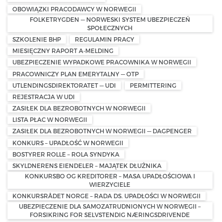
OBOWIĄZKI PRACODAWCY W NORWEGII
FOLKETRYGDEN — NORWESKI SYSTEM UBEZPIECZEŃ
SPOŁECZNYCH
SZKOLENIE BHP
REGULAMIN PRACY
MIESIĘCZNY RAPORT A-MELDING
UBEZPIECZENIE WYPADKOWE PRACOWNIKA W NORWEGII
PRACOWNICZY PLAN EMERYTALNY — OTP
UTLENDINGSDIREKTORATET — UDI
PERMITTERING
REJESTRACJA W UDI
ZASIŁEK DLA BEZROBOTNYCH W NORWEGII
LISTA PŁAC W NORWEGII
ZASIŁEK DLA BEZROBOTNYCH W NORWEGII — DAGPENGER
KONKURS – UPADŁOŚĆ W NORWEGII
BOSTYRER ROLLE – ROLA SYNDYKA
SKYLDNERENS EIENDELER – MAJĄTEK DŁUŻNIKA
KONKURSBO OG KREDITORER – MASA UPADŁOŚCIOWA I
WIERZYCIELE
KONKURSRÅDET NORGE – RADA DS. UPADŁOŚCI W NORWEGII
UBEZPIECZENIE DLA SAMOZATRUDNIONYCH W NORWEGII –
FORSIKRING FOR SELVSTENDIG NÆRINGSDRIVENDE