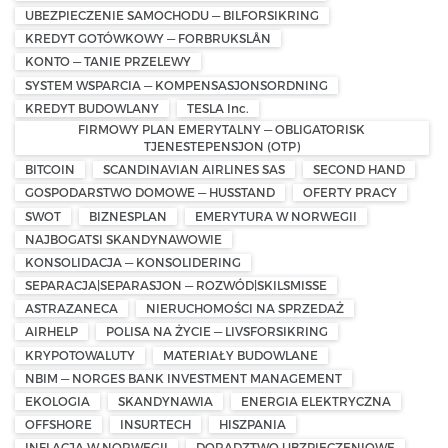
UBEZPIECZENIE SAMOCHODU — BILFORSIKRING
KREDYT GOTÓWKOWY — FORBRUKSLÅN
KONTO — TANIE PRZELEWY
SYSTEM WSPARCIA — KOMPENSASJONSORDNING
KREDYT BUDOWLANY
TESLA Inc.
FIRMOWY PLAN EMERYTALNY — OBLIGATORISK
TJENESTEPENSJON (OTP)
BITCOIN
SCANDINAVIAN AIRLINES SAS
SECOND HAND
GOSPODARSTWO DOMOWE — HUSSTAND
OFERTY PRACY
SWOT
BIZNESPLAN
EMERYTURA W NORWEGII
NAJBOGATSI SKANDYNAWOWIE
KONSOLIDACJA — KONSOLIDERING
SEPARACJA|SEPARASJON — ROZWÓD|SKILSMISSE
ASTRAZANECA
NIERUCHOMOŚCI NA SPRZEDAŻ
AIRHELP
POLISA NA ŻYCIE — LIVSFORSIKRING
KRYPOTOWALUTY
MATERIAŁY BUDOWLANE
NBIM — NORGES BANK INVESTMENT MANAGEMENT
EKOLOGIA
SKANDYNAWIA
ENERGIA ELEKTRYCZNA
OFFSHORE
INSURTECH
HISZPANIA
INFLACJA W NORWEGII
DORADZTWO UBZPIECZENIOWE