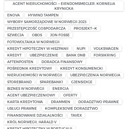
AGENT NIERUCHOMOŚCI — EIENDOMSMEGLER, KORNELIA
KRYNICKA
ENOVA
HYWIND TAMPEN
WYBORY SAMORZĄDOWE W NORWEGII 2023
PRZESTĘPCZOŚĆ GOSPODARCZA
PROSJEKT—K
SZWECJA
OBOS
JON FOSSE
FOTOWOLTAIKA W NORWEGII
KREDYT HIPOTECZNY W HISZPANII
NUPI
VOLKSWAGEN
KREDYT
UBEZPIECZENIE
BANK DNB
FORSIKRING
AFTENPOSTEN
DORADCA FINANSOWY
POŚREDNIK KREDYTOWY
KREDYT KONSUMENCKI
NIERUCHOMOŚCI W NORWEGII
UBEZPIECZENIA NORWEGIA
STOREBRAND
SPAREBANK1
GJENSIDIGE
BIZNES W NORWEGII
ENERGIA
AGENT UBEZPIECZENIOWY
OFERTY
KARTA KREDYTOWA
DRAMMEN
DORADZTWO PRAWNE
USŁUGI PRAWNE
KOMPLEKSOWE DORADZTWO
FINANSOWANIE DZIAŁALNOŚCI
TAVEX
KRÓL NORWEGII, HARALD V
KREDYT HIPOTECZNY W PORTUGALII