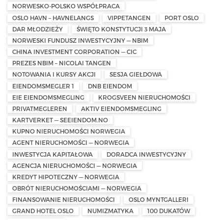
NORWESKO-POLSKO WSPÓŁPRACA
OSLO HAVN – HAVNELANGS
VIPPETANGEN
PORT OSLO
DAR MŁODZIEŻY
ŚWIĘTO KONSTYTUCJI 3 MAJA
NORWESKI FUNDUSZ INWESTYCYJNY — NBIM
CHINA INVESTMENT CORPORATION — CIC
PREZES NBIM – NICOLAI TANGEN
NOTOWANIA I KURSY AKCJI
SESJA GIEŁDOWA
EIENDOMSMEGLER 1
DNB EIENDOM
EIE EIENDOMSMEGLING
KROGSVEEN NIERUCHOMOŚCI
PRIVATMEGLEREN
AKTIV EIENDOMSMEGLING
KARTVERKET — SEEIENDOM.NO
KUPNO NIERUCHOMOŚCI NORWEGIA
AGENT NIERUCHOMOŚCI — NORWEGIA
INWESTYCJA KAPITAŁOWA
DORADCA INWESTYCYJNY
AGENCJA NIERUCHOMOŚCI — NORWEGIA
KREDYT HIPOTECZNY — NORWEGIA
OBRÓT NIERUCHOMOŚCIAMI — NORWEGIA
FINANSOWANIE NIERUCHOMOŚCI
OSLO MYNTGALLERI
GRAND HOTEL OSLO
NUMIZMATYKA
100 DUKATÓW