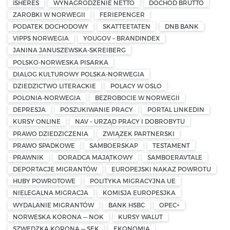
iSHERES
WYNAGRODZENIE NETTO
DOCHÓD BRUTTO
ZAROBKI W NORWEGII
FERIEPENGER
PODATEK DOCHODOWY
SKATTEETATEN
DNB BANK
VIPPS NORWEGIA
YOUGOV – BRANDINDEX
JANINA JANUSZEWSKA-SKREIBERG
POLSKO-NORWESKA PISARKA
DIALOG KULTUROWY POLSKA-NORWEGIA
DZIEDZICTWO LITERACKIE
POLACY W OSLO
POLONIA-NORWEGIA
BEZROBOCIE W NORWEGII
DEPRESJA
POSZUKIWANIE PRACY
PORTAL LINKEDIN
KURSY ONLINE
NAV – URZĄD PRACY I DOBROBYTU
PRAWO DZIEDZICZENIA
ZWIĄZEK PARTNERSKI
PRAWO SPADKOWE
SAMBOERSKAP
TESTAMENT
PRAWNIK
DORADCA MAJĄTKOWY
SAMBOERAVTALE
DEPORTACJE MIGRANTÓW
EUROPEJSKI NAKAZ POWROTU
HUBY POWROTOWE
POLITYKA MIGRACYJNA UE
NIELEGALNA MIGRACJA
KOMISJA EUROPESJKA
WYDALANIE MIGRANTÓW
BANK HSBC
OPEC+
NORWESKA KORONA — NOK
KURSY WALUT
SZWEDZKA KORONA — SEK
EKONOMIA