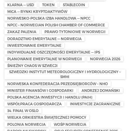
KLARNA — USD
TOKEN
STABLECOIN
MiCA — RYNKI KRYPTOAKTYWÓW
NORWESKO-POLSKA IZBA HANDLOWA — NPCC
NPCC – NORWEGIAN POLISH CHAMBER OF COMMERCE
ZAKAZ PALENIA
PRAWO TYTONIOWE W NORWEGII
DORADZTWO EMERYTALNE — NORWEGIA
INWESTOWANIE EMERYTALNE
INDYWIDUALNE OSZCZĘDNOŚCI EMERYTALNE — IPS
PLANOWANIE EMERYTALNE W NORWEGII
NORWEGIA 2026
ŚNIEŻNY CHAOS W SZWECJI
SZWEDZKI INSTYTUT METEOROLOGICZNY I HYDROLOGICZNY –
SMHI
NORWESKA KONFEDERACJA PRZEDSIĘBIORCÓW – NHO
MINISTER FINANSÓW I GOSPODARKI
ANDRZEJ DOMAŃSKI
POLSKA AGENCJA INWESTYCJI I HANDLU (PAIH)
WSPÓŁPRACA GOSPODARCZA
INWESTYCJE ZAGRANICZNE
34. FINAŁ W OSLO
WIELKA ORKIESTRA ŚWIĄTECZNEJ POMOCY
POLONIA NORWEGIA
WOŚP NORWEGIA
RADOSŁAW SIKORSKI
OSLO SECURITY CONFERENCE 2026