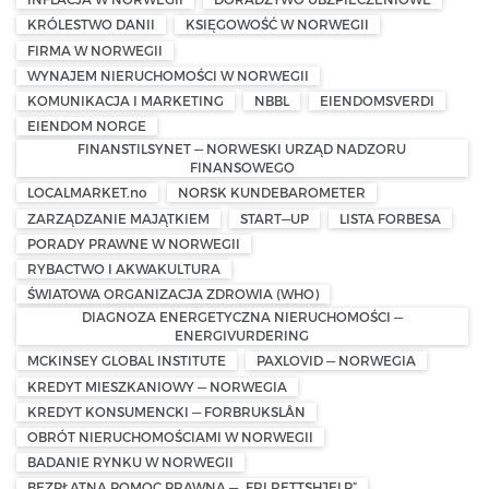
KRÓLESTWO DANII
KSIĘGOWOŚĆ W NORWEGII
FIRMA W NORWEGII
WYNAJEM NIERUCHOMOŚCI W NORWEGII
KOMUNIKACJA I MARKETING
NBBL
EIENDOMSVERDI
EIENDOM NORGE
FINANSTILSYNET — NORWESKI URZĄD NADZORU
FINANSOWEGO
LOCALMARKET.no
NORSK KUNDEBAROMETER
ZARZĄDZANIE MAJĄTKIEM
START—UP
LISTA FORBESA
PORADY PRAWNE W NORWEGII
RYBACTWO I AKWAKULTURA
ŚWIATOWA ORGANIZACJA ZDROWIA (WHO)
DIAGNOZA ENERGETYCZNA NIERUCHOMOŚCI —
ENERGIVURDERING
MCKINSEY GLOBAL INSTITUTE
PAXLOVID — NORWEGIA
KREDYT MIESZKANIOWY — NORWEGIA
KREDYT KONSUMENCKI — FORBRUKSLÅN
OBRÓT NIERUCHOMOŚCIAMI W NORWEGII
BADANIE RYNKU W NORWEGII
BEZPŁATNA POMOC PRAWNA — „FRI RETTSHJELP”