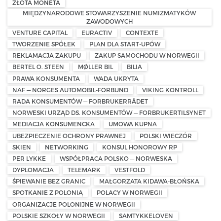
ZŁOTA MONETA
MIĘDZYNARODOWE STOWARZYSZENIE NUMIZMATYKÓW
ZAWODOWYCH
VENTURE CAPITAL
EURACTIV
CONTEXTE
TWORZENIE SPÓŁEK
PLAN DLA START-UPÓW
REKLAMACJA ZAKUPU
ZAKUP SAMOCHODU W NORWEGII
BERTEL O. STEEN
MØLLER BIL
BILIA
PRAWA KONSUMENTA
WADA UKRYTA
NAF — NORGES AUTOMOBIL-FORBUND
VIKING KONTROLL
RADA KONSUMENTÓW — FORBRUKERRÅDET
NORWESKI URZĄD DS. KONSUMENTÓW — FORBRUKERTILSYNET
MEDIACJA KONSUMENCKA
UMOWA KUPNA
UBEZPIECZENIE OCHRONY PRAWNEJ
POLSKI WIECZÓR
SKIEN
NETWORKING
KONSUL HONOROWY RP
PER LYKKE
WSPÓŁPRACA POLSKO — NORWESKA
DYPLOMACJA
TELEMARK
VESTFOLD
ŚPIEWANIE BEZ GRANIC
MAŁGORZATA KIDAWA-BŁOŃSKA
SPOTKANIE Z POLONIĄ
POLACY W NORWEGII
ORGANIZACJE POLONIJNE W NORWEGII
POLSKIE SZKOŁY W NORWEGII
SAMTYKKELOVEN