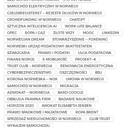
SAMOCHÓD ELEKTRYCZNY W NORWEGII
GJELDSREGISTERET — REJESTR DŁUGÓW W NORWEGII
CROWDFUNDING W NORWEGII
CHATGPT
SZTUCZNA INTELIGENCJA AI
WORK-LIFE BALANCE
OPEC
ROPA I GAZ
ZŁOTE WIZY
MOOC
LINKEDIN
NORWEGIAN DREAM
STOWARZYSZENIE — FORENING
NORWESKI URZĄD PODATKOWY-SKATTEETATEN
SZWAJCARIA
PRAWO I PODATKI
ULGA PODATKOWA
FINANS NORGE
E-MOBILNOŚĆ
PROJEKT—K
TRUST CLUB — NORWEGIA
RENOWACJA ENERGETYCZNA
CYBERBEZPIECZEŃSTWO
OSZCZĘDNOŚCI
BSU
KORONA NORWESKA — NOK
UMOWA W NORWEGII
SAMOCHÓD W NORWEGII
MIGRACJA
ADWOKAT — NORWEGIA
BARD GOOGLE
OBSŁUGA PRAWNA FIRM
BADANIE NAUKOWE
HORIZON 2020
AWOKAT ELISABETH JENSEN
PRAWO SPADKOWE I MAJĄTKOWE
ROPA BRENT
SPRZEDAŻ NIERUCHOMOŚCI W NORWEGII
CLUB TRUST
WYNAJEM SAMOCHODU