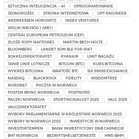
SZTUCZNA INTELIGENCJA — AI
OPROGRAMOWANIE
JEDNOROŻEC
STRONA INTERNETOWA
GPT-ENGINEER
ANDREESSEN HOROWITZ
INDEX VENTURES
WOLIN WSCHÓD 1 (WE1)
CENTRAL EUROPEAN PETROLEUM (CEP)
ZŁOŻE ROPY NAFTOWEJ
MARTIN BECH HOLTE
BLOOMBERG
LANDET SOM BLE FOR RIKT
SOKKELDIREKTORATET
RYANAIR
LIMIT BAGAŻU
TANIE LINIE LOTNICZE
BITCOIN (BTC)
KURS BITCOINA
WYKRES BITCOINA
WARTOŚĆ BTC
SIX SWISS EXCHANGE
NASDAQ
BLACKROCK
FIDELITY
WISDOMTREE
NORDNET
POCZTA W NORWEGII
POSTEN BRING NORWEGIA
POSTNORD
PACZKI NORWEGIA
STORTINGSVALGET 2025
VALG 2025
VALGDIREKTORATET
WYBORY PARLAMENTARNE W KRÓLESTWIE NORWEGII 2025
WYBORY W NORWEGII 2025
INWESTYCJE W NORWEGII
INVESTORTEMPEN
BANK INWESTYCYJNY DNB CARNEGIE
BHT NORWEGIA
BEDRIFTSHELSETJENESTE
HMS (BHP)