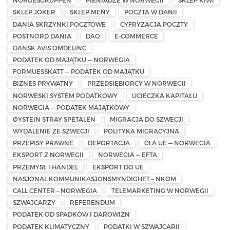
NORGESGRUPPEN
PIENIĄDZE W NORWEGII
SKLEP KIWI
SKLEP JOKER
SKLEP MENY
POCZTA W DANII
DANIA SKRZYNKI POCZTOWE
CYFRYZACJA POCZTY
POSTNORD DANIA
DAO
E-COMMERCE
DANSK AVIS OMDELING
PODATEK OD MAJĄTKU — NORWEGIA
FORMUESSKATT — PODATEK OD MAJĄTKU
BIZNES PRYWATNY
PRZEDSIĘBIORCY W NORWEGII
NORWESKI SYSTEM PODATKOWY
UCIECZKA KAPITAŁU
NORWEGIA — PODATEK MAJĄTKOWY
ØYSTEIN STRAY SPETALEN
MIGRACJA DO SZWECJI
WYDALENIE ZE SZWECJI
POLITYKA MIGRACYJNA
PRZEPISY PRAWNE
DEPORTACJA
CŁA UE — NORWEGIA
EKSPORT Z NORWEGII
NORWEGIA — EFTA
PRZEMYSŁ I HANDEL
EKSPORT DO UE
NASJONAL KOMMUNIKASJONSMYNDIGHET – NKOM
CALL CENTER – NORWEGIA
TELEMARKETING W NORWEGII
SZWAJCARZY
REFERENDUM
PODATEK OD SPADKÓW I DAROWIZN
PODATEK KLIMATYCZNY
PODATKI W SZWAJCARII