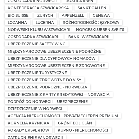
GOSPODARKA NORWEGII
RÖSTIGRABEN
KONFEDERACJA SZWAJCARSKA
SANKT GALLEN
BIO SUISSE
ZURYCH
APPENZELL
GENEWA
LOZANNA
LUCERNA
RÓŻNORODNOŚĆ JĘZYKOWA
NORWESKI KLUBU W SZWAJCARII — NORGESKLUBBEN SVEITS
GOSPODARKA SZWAJCARII
BANKI W SZWAJCARII
UBEZPIECZENIE SAFETY WING
MIĘDZYNARODOWE UBEZPIECZENIE PODRÓŻNE
UBEZPIECZENIE DLA CYFROWYCH NOMADÓW
MIĘDZYNARODOWE UBEZPIECZENIE ZDROWOTNE
UBEZPIECZENIE TURYSTYCZNE
UBEZPIECZENIE ZDROWOTNE DO VISY
UBEZPIECZENIE PODRÓŻNE – NORWEGIA
UBEZPIECZENIE Z KARTY KREDYTOWEJ — NORWEGIA
PODRÓŻ DO NORWEGII — UBEZPIECZENIE
DZIEDZICZENIE W NORWEGII
AGENCJA NIERUCHOMOŚCI – PRIVATMEGLEREN PREMIUM
KORNELIA KRYNICKA
GRØNT BOLIGLÅN
PORADY EKSPERTÓW
KUPNO - NIERUCHOMOŚCI
ZATRUDNIENIE W NORWEGII