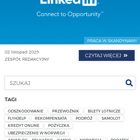
PRACA W SKANDYNAWII
02 listopad 2025
CZYTAJ WIĘCEJ
ZESPÓŁ REDAKCYJNY
Szu
TAGI
ODSZKODOWANIE
PRZEWOŹNIK
BILETY LOTNICZE
FLYHJELP
REKOMPENSATA
PODRÓŻ
SAMOLOT
KREDYT ONLINE
POŻYCZKA
UBEZPIECZENIE W NORWEGII
ASVAR-OC — DELKASKO — KASKO
NORWEGIA
PODATEK