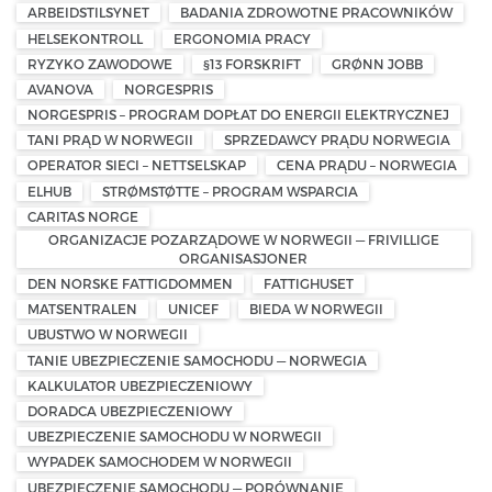
ARBEIDSTILSYNET
BADANIA ZDROWOTNE PRACOWNIKÓW
HELSEKONTROLL
ERGONOMIA PRACY
RYZYKO ZAWODOWE
§13 FORSKRIFT
GRØNN JOBB
AVANOVA
NORGESPRIS
NORGESPRIS – PROGRAM DOPŁAT DO ENERGII ELEKTRYCZNEJ
TANI PRĄD W NORWEGII
SPRZEDAWCY PRĄDU NORWEGIA
OPERATOR SIECI – NETTSELSKAP
CENA PRĄDU – NORWEGIA
ELHUB
STRØMSTØTTE – PROGRAM WSPARCIA
CARITAS NORGE
ORGANIZACJE POZARZĄDOWE W NORWEGII — FRIVILLIGE
ORGANISASJONER
DEN NORSKE FATTIGDOMMEN
FATTIGHUSET
MATSENTRALEN
UNICEF
BIEDA W NORWEGII
UBUSTWO W NORWEGII
TANIE UBEZPIECZENIE SAMOCHODU — NORWEGIA
KALKULATOR UBEZPIECZENIOWY
DORADCA UBEZPIECZENIOWY
UBEZPIECZENIE SAMOCHODU W NORWEGII
WYPADEK SAMOCHODEM W NORWEGII
UBEZPIECZENIE SAMOCHODU — PORÓWNANIE