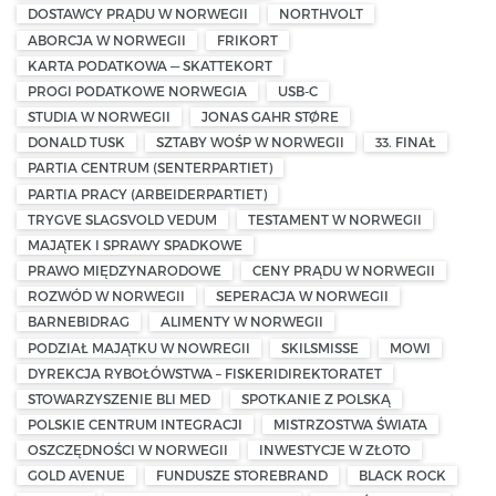
DOSTAWCY PRĄDU W NORWEGII
NORTHVOLT
ABORCJA W NORWEGII
FRIKORT
KARTA PODATKOWA — SKATTEKORT
PROGI PODATKOWE NORWEGIA
USB-C
STUDIA W NORWEGII
JONAS GAHR STØRE
DONALD TUSK
SZTABY WOŚP W NORWEGII
33. FINAŁ
PARTIA CENTRUM (SENTERPARTIET)
PARTIA PRACY (ARBEIDERPARTIET)
TRYGVE SLAGSVOLD VEDUM
TESTAMENT W NORWEGII
MAJĄTEK I SPRAWY SPADKOWE
PRAWO MIĘDZYNARODOWE
CENY PRĄDU W NORWEGII
ROZWÓD W NORWEGII
SEPERACJA W NORWEGII
BARNEBIDRAG
ALIMENTY W NORWEGII
PODZIAŁ MAJĄTKU W NOWREGII
SKILSMISSE
MOWI
DYREKCJA RYBOŁÓWSTWA – FISKERIDIREKTORATET
STOWARZYSZENIE BLI MED
SPOTKANIE Z POLSKĄ
POLSKIE CENTRUM INTEGRACJI
MISTRZOSTWA ŚWIATA
OSZCZĘDNOŚCI W NORWEGII
INWESTYCJE W ZŁOTO
GOLD AVENUE
FUNDUSZE STOREBRAND
BLACK ROCK