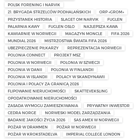
POLSK FORENING I NARVIK
21. BRYGADA STRZELCÓW PODHALAŃSKICH
ORP «GROM»
PRZYSTANEK HISTORIA
SLAGET OM NARVIK
FUGLEN
PALARNIA KAWY
FUGLEN OSLO
NAJLEPSZA KAWA
KAWIARNIE W NORWEGII
MAGAZYN MONCLE
FIFA 2026
MUNDIAL 2026
MISTRZOSTWA ŚWIATA FIFA 2026
UBEZPIECZENIE PIŁKARZY
REPREZENTACJA NORWEGII
POLONIA CONNECT
PROJEKT MSZ
POLONIA W NORWEGII
POLONIA W SZWECJI
POLONIA W DANII
POLONIA W FINLANDII
POLONIA W ISLANDII
POLACY W SKANDYNAWII
POLONIA I POLACY ZA GRANICĄ 2026
FLIPOWANIE NIERUCHOMOŚCI
SKATTEVEKSLING
OPODATKOWANIE NIERUCHOMOŚCI
ZASADA WYMOGU ZAMIESZKIWANIA
PRYWATNY INWESTOR
CEDRA NORGE
NORWESKI MODEL ZARZĄDZANIA
BADANIE JAKOŚCI ŻYCIA 2026
SAS AMEX W NORWEGII
POŻAR W DRAMMEN
POŻAR W NORWEGII
POŻAR W KROKSTADELVA
IMPERIAL COLLEGE LONDON