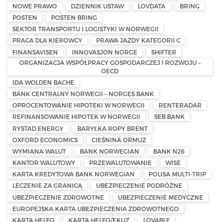
NOWE PRAWO
DZIENNIK USTAW
LOVDATA
BRING
POSTEN
POSTEN BRING
SEKTOR TRANSPORTU I LOGISTYKI W NORWEGII
PRACA DLA KIEROWCY
PRAWA JAZDY KATEGORII C
FINANSAVISEN
INNOVASJON NORGE
SHIFTER
ORGANIZACJA WSPÓŁPRACY GOSPODARCZEJ I ROZWOJU –
OECD
IDA WOLDEN BACHE
BANK CENTRALNY NORWEGII – NORGES BANK
OPROCENTOWANIE HIPOTEKI W NORWEGII
RENTERADAR
REFINANSOWANIE HIPOTEK W NORWEGII
SEB BANK
RYSTAD ENERGY
BARYŁKA ROPY BRENT
OXFORD ECONOMICS
CIEŚNINA ORMUZ
WYMIANA WALUT
BANK NORWEGIAN
BANK N26
KANTOR WALUTOWY
PRZEWALUTOWANIE
WISE
KARTA KREDYTOWA BANK NORWEGIAN
POLISA MULTI-TRIP
LECZENIE ZA GRANICĄ
UBEZPIECZENIE PODRÓŻNE
UBEZPIECZENIE ZDROWOTNE
UBEZPIECZENIE MEDYCZNE
EUROPEJSKA KARTA UBEZPIECZENIA ZDROWOTNEGO
KARTA HELFO
KARTA HELFO/EKUZ
LOVABLE