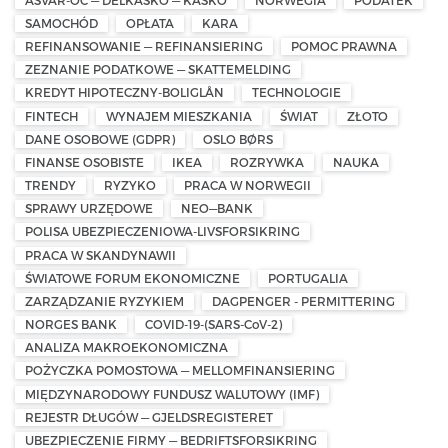
SAMOCHÓD
OPŁATA
KARA
REFINANSOWANIE — REFINANSIERING
POMOC PRAWNA
ZEZNANIE PODATKOWE — SKATTEMELDING
KREDYT HIPOTECZNY-BOLIGLÅN
TECHNOLOGIE
FINTECH
WYNAJEM MIESZKANIA
ŚWIAT
ZŁOTO
DANE OSOBOWE (GDPR)
OSLO BØRS
FINANSE OSOBISTE
IKEA
ROZRYWKA
NAUKA
TRENDY
RYZYKO
PRACA W NORWEGII
SPRAWY URZĘDOWE
NEO—BANK
POLISA UBEZPIECZENIOWA-LIVSFORSIKRING
PRACA W SKANDYNAWII
ŚWIATOWE FORUM EKONOMICZNE
PORTUGALIA
ZARZĄDZANIE RYZYKIEM
DAGPENGER - PERMITTERING
NORGES BANK
COVID-19-(SARS-CoV-2)
ANALIZA MAKROEKONOMICZNA
POŻYCZKA POMOSTOWA — MELLOMFINANSIERING
MIĘDZYNARODOWY FUNDUSZ WALUTOWY (IMF)
REJESTR DŁUGÓW — GJELDSREGISTERET
UBEZPIECZENIE FIRMY — BEDRIFTSFORSIKRING