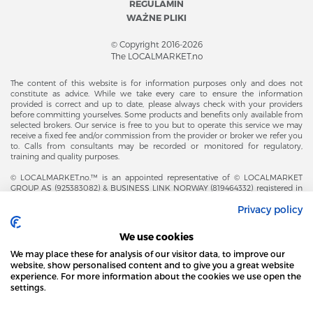
REGULAMIN
WAŻNE PLIKI
© Copyright 2016-2026
The LOCALMARKET.no
The content of this website is for information purposes only and does not
constitute as advice. While we take every care to ensure the information
provided is correct and up to date, please always check with your providers
before committing yourselves. Some products and benefits only available from
selected brokers. Our service is free to you but to operate this service we may
receive a fixed fee and/or commission from the provider or broker we refer you
to. Calls from consultants may be recorded or monitored for regulatory,
training and quality purposes.
© LOCALMARKET.no.™ is an appointed representative of © LOCALMARKET
GROUP AS (925383082) & BUSINESS LINK NORWAY (819464332) registered in
The Office of Business Enterprises in The Kingdom of Norway |
Privacy policy
Brønnøysundregistrene. Financial & Insurance Services and Markets Authority,
and subject to limited regulation by the Financial Conduct Authority. Head
Office Adresse: Karenslyst Alle 4, 0278 Oslo – Skøyen. Post Adresse: Postboks
We use cookies
358, 0213 Oslo, Norway. Email Contact: post@localmarket.no. Office Contact: +
47 23 89 88 63 © Copyright 2016-2026 The LOCALMARKET GROUP ™.
We may place these for analysis of our visitor data, to improve our
website, show personalised content and to give you a great website
experience. For more information about the cookies we use open the
settings.
DODATKOWO OD ZESPOŁU LOCALMARKET |
USŁUGI DLA BIZNESU
STRONA LOCAL MARKET WYKORZYSTUJE PLIKI
COOKIES