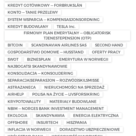
KREDYT GOTÓWKOWY — FORBRUKSLÅN
KONTO — TANIE PRZELEWY
SYSTEM WSPARCIA — KOMPENSASJONSORDNING
KREDYT BUDOWLANY
TESLA Inc.
FIRMOWY PLAN EMERYTALNY — OBLIGATORISK
TJENESTEPENSJON (OTP)
BITCOIN
SCANDINAVIAN AIRLINES SAS
SECOND HAND
GOSPODARSTWO DOMOWE — HUSSTAND
OFERTY PRACY
SWOT
BIZNESPLAN
EMERYTURA W NORWEGII
NAJBOGATSI SKANDYNAWOWIE
KONSOLIDACJA — KONSOLIDERING
SEPARACJA|SEPARASJON — ROZWÓD|SKILSMISSE
ASTRAZANECA
NIERUCHOMOŚCI NA SPRZEDAŻ
AIRHELP
POLISA NA ŻYCIE — LIVSFORSIKRING
KRYPOTOWALUTY
MATERIAŁY BUDOWLANE
NBIM — NORGES BANK INVESTMENT MANAGEMENT
EKOLOGIA
SKANDYNAWIA
ENERGIA ELEKTRYCZNA
OFFSHORE
INSURTECH
HISZPANIA
INFLACJA W NORWEGII
DORADZTWO UBZPIECZENIOWE