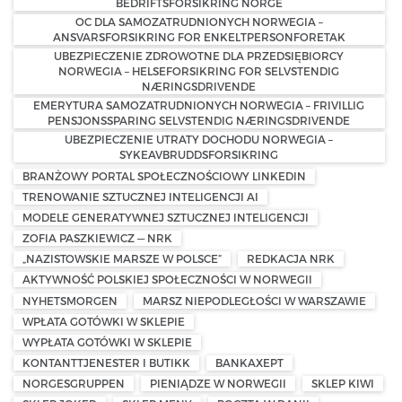
BEDRIFTSFORSIKRING NORGE
OC DLA SAMOZATRUDNIONYCH NORWEGIA –
ANSVARSFORSIKRING FOR ENKELTPERSONFORETAK
UBEZPIECZENIE ZDROWOTNE DLA PRZEDSIĘBIORCY
NORWEGIA – HELSEFORSIKRING FOR SELVSTENDIG
NÆRINGSDRIVENDE
EMERYTURA SAMOZATRUDNIONYCH NORWEGIA – FRIVILLIG
PENSJONSSPARING SELVSTENDIG NÆRINGSDRIVENDE
UBEZPIECZENIE UTRATY DOCHODU NORWEGIA –
SYKEAVBRUDDSFORSIKRING
BRANŻOWY PORTAL SPOŁECZNOŚCIOWY LINKEDIN
TRENOWANIE SZTUCZNEJ INTELIGENCJI AI
MODELE GENERATYWNEJ SZTUCZNEJ INTELIGENCJI
ZOFIA PASZKIEWICZ — NRK
„NAZISTOWSKIE MARSZE W POLSCE”
REDKACJA NRK
AKTYWNOŚĆ POLSKIEJ SPOŁECZNOŚCI W NORWEGII
NYHETSMORGEN
MARSZ NIEPODLEGŁOŚCI W WARSZAWIE
WPŁATA GOTÓWKI W SKLEPIE
WYPŁATA GOTÓWKI W SKLEPIE
KONTANTTJENESTER I BUTIKK
BANKAXEPT
NORGESGRUPPEN
PIENIĄDZE W NORWEGII
SKLEP KIWI