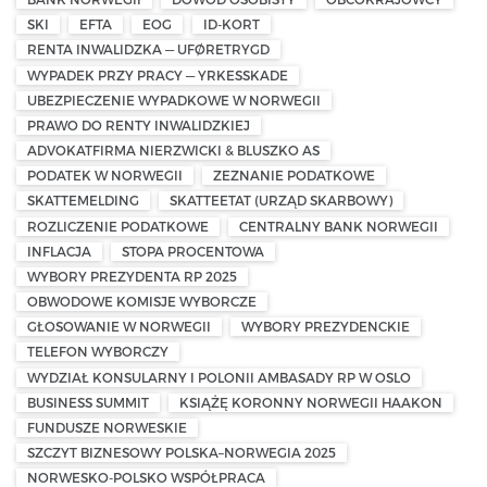
SKI
EFTA
EOG
ID-KORT
RENTA INWALIDZKA — UFØRETRYGD
WYPADEK PRZY PRACY — YRKESSKADE
UBEZPIECZENIE WYPADKOWE W NORWEGII
PRAWO DO RENTY INWALIDZKIEJ
ADVOKATFIRMA NIERZWICKI & BLUSZKO AS
PODATEK W NORWEGII
ZEZNANIE PODATKOWE
SKATTEMELDING
SKATTEETAT (URZĄD SKARBOWY)
ROZLICZENIE PODATKOWE
CENTRALNY BANK NORWEGII
INFLACJA
STOPA PROCENTOWA
WYBORY PREZYDENTA RP 2025
OBWODOWE KOMISJE WYBORCZE
GŁOSOWANIE W NORWEGII
WYBORY PREZYDENCKIE
TELEFON WYBORCZY
WYDZIAŁ KONSULARNY I POLONII AMBASADY RP W OSLO
BUSINESS SUMMIT
KSIĄŻĘ KORONNY NORWEGII HAAKON
FUNDUSZE NORWESKIE
SZCZYT BIZNESOWY POLSKA–NORWEGIA 2025
NORWESKO-POLSKO WSPÓŁPRACA