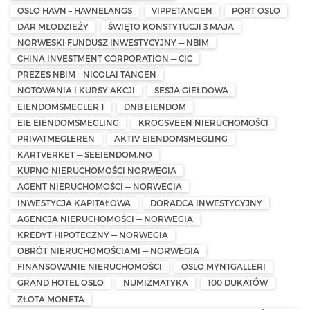
OSLO HAVN – HAVNELANGS
VIPPETANGEN
PORT OSLO
DAR MŁODZIEŻY
ŚWIĘTO KONSTYTUCJI 3 MAJA
NORWESKI FUNDUSZ INWESTYCYJNY — NBIM
CHINA INVESTMENT CORPORATION — CIC
PREZES NBIM – NICOLAI TANGEN
NOTOWANIA I KURSY AKCJI
SESJA GIEŁDOWA
EIENDOMSMEGLER 1
DNB EIENDOM
EIE EIENDOMSMEGLING
KROGSVEEN NIERUCHOMOŚCI
PRIVATMEGLEREN
AKTIV EIENDOMSMEGLING
KARTVERKET — SEEIENDOM.NO
KUPNO NIERUCHOMOŚCI NORWEGIA
AGENT NIERUCHOMOŚCI — NORWEGIA
INWESTYCJA KAPITAŁOWA
DORADCA INWESTYCYJNY
AGENCJA NIERUCHOMOŚCI — NORWEGIA
KREDYT HIPOTECZNY — NORWEGIA
OBRÓT NIERUCHOMOŚCIAMI — NORWEGIA
FINANSOWANIE NIERUCHOMOŚCI
OSLO MYNTGALLERI
GRAND HOTEL OSLO
NUMIZMATYKA
100 DUKATÓW
ZŁOTA MONETA