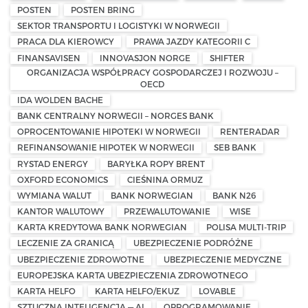
POSTEN
POSTEN BRING
SEKTOR TRANSPORTU I LOGISTYKI W NORWEGII
PRACA DLA KIEROWCY
PRAWA JAZDY KATEGORII C
FINANSAVISEN
INNOVASJON NORGE
SHIFTER
ORGANIZACJA WSPÓŁPRACY GOSPODARCZEJ I ROZWOJU –
OECD
IDA WOLDEN BACHE
BANK CENTRALNY NORWEGII – NORGES BANK
OPROCENTOWANIE HIPOTEKI W NORWEGII
RENTERADAR
REFINANSOWANIE HIPOTEK W NORWEGII
SEB BANK
RYSTAD ENERGY
BARYŁKA ROPY BRENT
OXFORD ECONOMICS
CIEŚNINA ORMUZ
WYMIANA WALUT
BANK NORWEGIAN
BANK N26
KANTOR WALUTOWY
PRZEWALUTOWANIE
WISE
KARTA KREDYTOWA BANK NORWEGIAN
POLISA MULTI-TRIP
LECZENIE ZA GRANICĄ
UBEZPIECZENIE PODRÓŻNE
UBEZPIECZENIE ZDROWOTNE
UBEZPIECZENIE MEDYCZNE
EUROPEJSKA KARTA UBEZPIECZENIA ZDROWOTNEGO
KARTA HELFO
KARTA HELFO/EKUZ
LOVABLE
SZTUCZNA INTELIGENCJA — AI
OPROGRAMOWANIE