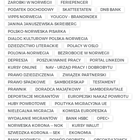
ZAROBKI W NORWEGII
FERIEPENGER
PODATEK DOCHODOWY
SKATTEETATEN
DNB BANK
VIPPS NORWEGIA
YOUGOV – BRANDINDEX
JANINA JANUSZEWSKA-SKREIBERG
POLSKO-NORWESKA PISARKA
DIALOG KULTUROWY POLSKA-NORWEGIA
DZIEDZICTWO LITERACKIE
POLACY W OSLO
POLONIA-NORWEGIA
BEZROBOCIE W NORWEGII
DEPRESJA
POSZUKIWANIE PRACY
PORTAL LINKEDIN
KURSY ONLINE
NAV – URZĄD PRACY I DOBROBYTU
PRAWO DZIEDZICZENIA
ZWIĄZEK PARTNERSKI
PRAWO SPADKOWE
SAMBOERSKAP
TESTAMENT
PRAWNIK
DORADCA MAJĄTKOWY
SAMBOERAVTALE
DEPORTACJE MIGRANTÓW
EUROPEJSKI NAKAZ POWROTU
HUBY POWROTOWE
POLITYKA MIGRACYJNA UE
NIELEGALNA MIGRACJA
KOMISJA EUROPESJKA
WYDALANIE MIGRANTÓW
BANK HSBC
OPEC+
NORWESKA KORONA — NOK
KURSY WALUT
SZWEDZKA KORONA — SEK
EKONOMIA
BANK NORWEGII
DOWÓD OSOBISTY
OBCOKRAJOWCY