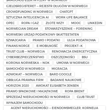
SAMOCHÓD ELEKTRYCZNY W NORWEGII
GJELDSREGISTERET — REJESTR DŁUGÓW W NORWEGII
CROWDFUNDING W NORWEGII
CHATGPT
SZTUCZNA INTELIGENCJA AI
WORK-LIFE BALANCE
OPEC
ROPA I GAZ
ZŁOTE WIZY
MOOC
LINKEDIN
NORWEGIAN DREAM
STOWARZYSZENIE — FORENING
NORWESKI URZĄD PODATKOWY-SKATTEETATEN
SZWAJCARIA
PRAWO I PODATKI
ULGA PODATKOWA
FINANS NORGE
E-MOBILNOŚĆ
PROJEKT—K
TRUST CLUB — NORWEGIA
RENOWACJA ENERGETYCZNA
CYBERBEZPIECZEŃSTWO
OSZCZĘDNOŚCI
BSU
KORONA NORWESKA — NOK
UMOWA W NORWEGII
SAMOCHÓD W NORWEGII
MIGRACJA
ADWOKAT — NORWEGIA
BARD GOOGLE
OBSŁUGA PRAWNA FIRM
BADANIE NAUKOWE
HORIZON 2020
AWOKAT ELISABETH JENSEN
PRAWO SPADKOWE I MAJĄTKOWE
ROPA BRENT
SPRZEDAŻ NIERUCHOMOŚCI W NORWEGII
CLUB TRUST
WYNAJEM SAMOCHODU
AGENT NIERUCHOMOŚCI — EIENDOMSMEGLER, KORNELIA