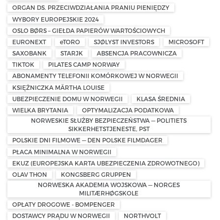
ORGAN DS. PRZECIWDZIAŁANIA PRANIU PIENIĘDZY
WYBORY EUROPEJSKIE 2024
OSLO BØRS – GIEŁDA PAPIERÓW WARTOŚCIOWYCH
EURONEXT
eTORO
SJØLYST INVESTORS
MICROSOFT
SAXOBANK
STARJK
ABSENCJA PRACOWNICZA
TIKTOK
PILATES CAMP NORWAY
ABONAMENTY TELEFONII KOMÓRKOWEJ W NORWEGII
KSIĘŻNICZKA MÄRTHA LOUISE
UBEZPIECZENIE DOMU W NORWEGII
KLASA ŚREDNIA
WIELKA BRYTANIA
OPTYMALIZACJA PODATKOWA
NORWESKIE SŁUŻBY BEZPIECZEŃSTWA — POLITIETS
SIKKERHETSTJENESTE, PST
POLSKIE DNI FILMOWE — DEN POLSKE FILMDAGER
PŁACA MINIMALNA W NORWEGII
EKUZ (EUROPEJSKA KARTA UBEZPIECZENIA ZDROWOTNEGO)
OLAV THON
KONGSBERG GRUPPEN
NORWESKA AKADEMIA WOJSKOWA — NORGES
MILITÆRHØGSKOLE
OPŁATY DROGOWE - BOMPENGER
DOSTAWCY PRĄDU W NORWEGII
NORTHVOLT