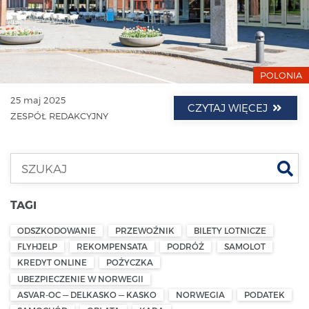
POLONIA
25 maj 2025
CZYTAJ WIĘCEJ
ZESPÓŁ REDAKCYJNY
Szu
TAGI
ODSZKODOWANIE
PRZEWOŹNIK
BILETY LOTNICZE
FLYHJELP
REKOMPENSATA
PODRÓŻ
SAMOLOT
KREDYT ONLINE
POŻYCZKA
UBEZPIECZENIE W NORWEGII
ASVAR-OC — DELKASKO — KASKO
NORWEGIA
PODATEK