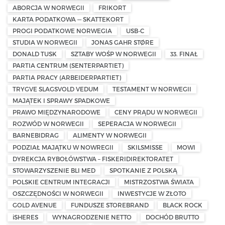
ABORCJA W NORWEGII
FRIKORT
KARTA PODATKOWA — SKATTEKORT
PROGI PODATKOWE NORWEGIA
USB-C
STUDIA W NORWEGII
JONAS GAHR STØRE
DONALD TUSK
SZTABY WOŚP W NORWEGII
33. FINAŁ
PARTIA CENTRUM (SENTERPARTIET)
PARTIA PRACY (ARBEIDERPARTIET)
TRYGVE SLAGSVOLD VEDUM
TESTAMENT W NORWEGII
MAJĄTEK I SPRAWY SPADKOWE
PRAWO MIĘDZYNARODOWE
CENY PRĄDU W NORWEGII
ROZWÓD W NORWEGII
SEPERACJA W NORWEGII
BARNEBIDRAG
ALIMENTY W NORWEGII
PODZIAŁ MAJĄTKU W NOWREGII
SKILSMISSE
MOWI
DYREKCJA RYBOŁÓWSTWA – FISKERIDIREKTORATET
STOWARZYSZENIE BLI MED
SPOTKANIE Z POLSKĄ
POLSKIE CENTRUM INTEGRACJI
MISTRZOSTWA ŚWIATA
OSZCZĘDNOŚCI W NORWEGII
INWESTYCJE W ZŁOTO
GOLD AVENUE
FUNDUSZE STOREBRAND
BLACK ROCK
iSHERES
WYNAGRODZENIE NETTO
DOCHÓD BRUTTO