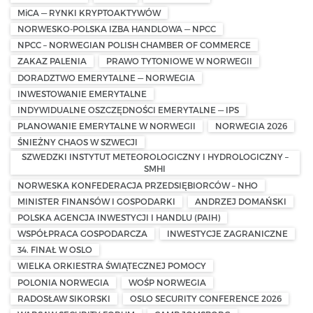
MiCA — RYNKI KRYPTOAKTYWÓW
NORWESKO-POLSKA IZBA HANDLOWA — NPCC
NPCC – NORWEGIAN POLISH CHAMBER OF COMMERCE
ZAKAZ PALENIA
PRAWO TYTONIOWE W NORWEGII
DORADZTWO EMERYTALNE — NORWEGIA
INWESTOWANIE EMERYTALNE
INDYWIDUALNE OSZCZĘDNOŚCI EMERYTALNE — IPS
PLANOWANIE EMERYTALNE W NORWEGII
NORWEGIA 2026
ŚNIEŻNY CHAOS W SZWECJI
SZWEDZKI INSTYTUT METEOROLOGICZNY I HYDROLOGICZNY –
SMHI
NORWESKA KONFEDERACJA PRZEDSIĘBIORCÓW – NHO
MINISTER FINANSÓW I GOSPODARKI
ANDRZEJ DOMAŃSKI
POLSKA AGENCJA INWESTYCJI I HANDLU (PAIH)
WSPÓŁPRACA GOSPODARCZA
INWESTYCJE ZAGRANICZNE
34. FINAŁ W OSLO
WIELKA ORKIESTRA ŚWIĄTECZNEJ POMOCY
POLONIA NORWEGIA
WOŚP NORWEGIA
RADOSŁAW SIKORSKI
OSLO SECURITY CONFERENCE 2026