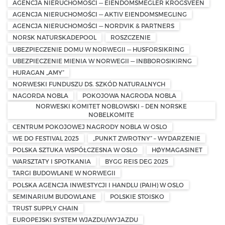
AGENCJA NIERUCHOMOŚCI — EIENDOMSMEGLER KROGSVEEN
AGENCJA NIERUCHOMOŚCI — AKTIV EIENDOMSMEGLING
AGENCJA NIERUCHOMOŚCI — NORDVIK & PARTNERS
NORSK NATURSKADEPOOL
ROSZCZENIE
UBEZPIECZENIE DOMU W NORWEGII — HUSFORSIKRING
UBEZPIECZENIE MIENIA W NORWEGII — INBBOROSIKIRNG
HURAGAN „AMY”
NORWESKI FUNDUSZU DS. SZKÓD NATURALNYCH
NAGORDA NOBLA
POKOJOWA NAGRODA NOBLA
NORWESKI KOMITET NOBLOWSKI – DEN NORSKE
NOBELKOMITE
CENTRUM POKOJOWEJ NAGRODY NOBLA W OSLO
WE DO FESTIVAL 2025
„PUNKT ZWROTNY” – WYDARZENIE
POLSKA SZTUKA WSPÓŁCZESNA W OSLO
HØYMAGASINET
WARSZTATY I SPOTKANIA
BYGG REIS DEG 2025
TARGI BUDOWLANE W NORWEGII
POLSKA AGENCJA INWESTYCJI I HANDLU (PAIH) W OSLO
SEMINARIUM BUDOWLANE
POLSKIE STOISKO
TRUST SUPPLY CHAIN
EUROPEJSKI SYSTEM WJAZDU/WYJAZDU