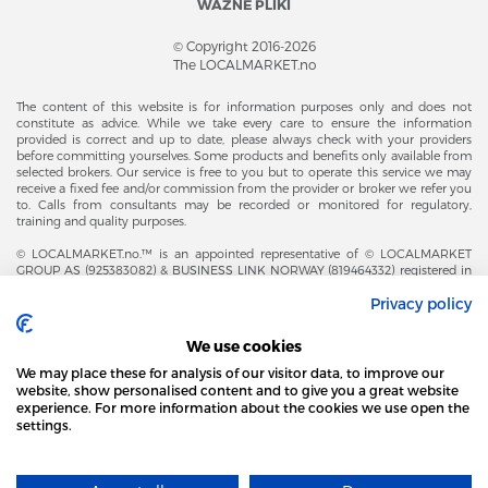
WAŻNE PLIKI
© Copyright 2016-2026
The LOCALMARKET.no
The content of this website is for information purposes only and does not
constitute as advice. While we take every care to ensure the information
provided is correct and up to date, please always check with your providers
before committing yourselves. Some products and benefits only available from
selected brokers. Our service is free to you but to operate this service we may
receive a fixed fee and/or commission from the provider or broker we refer you
to. Calls from consultants may be recorded or monitored for regulatory,
training and quality purposes.
© LOCALMARKET.no.™ is an appointed representative of © LOCALMARKET
GROUP AS (925383082) & BUSINESS LINK NORWAY (819464332) registered in
The Office of Business Enterprises in The Kingdom of Norway |
Privacy policy
Brønnøysundregistrene. Financial & Insurance Services and Markets Authority,
and subject to limited regulation by the Financial Conduct Authority. Head
Office Adresse: Karenslyst Alle 4, 0278 Oslo – Skøyen. Post Adresse: Postboks
We use cookies
358, 0213 Oslo, Norway. Email Contact: post@localmarket.no. Office Contact: +
47 23 89 88 63 © Copyright 2016-2026 The LOCALMARKET GROUP ™.
We may place these for analysis of our visitor data, to improve our
website, show personalised content and to give you a great website
experience. For more information about the cookies we use open the
settings.
DODATKOWO OD ZESPOŁU LOCALMARKET |
USŁUGI DLA BIZNESU
STRONA LOCAL MARKET WYKORZYSTUJE PLIKI
COOKIES