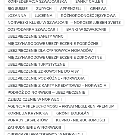
KONFEDERACJA SZWAJCARSKA
SANKT GALLEN
BIO SUISSE
ZURYCH
APPENZELL
GENEWA
LOZANNA
LUCERNA
RÓŻNORODNOŚĆ JĘZYKOWA
NORWESKI KLUBU W SZWAJCARII — NORGESKLUBBEN SVEITS
GOSPODARKA SZWAJCARII
BANKI W SZWAJCARII
UBEZPIECZENIE SAFETY WING
MIĘDZYNARODOWE UBEZPIECZENIE PODRÓŻNE
UBEZPIECZENIE DLA CYFROWYCH NOMADÓW
MIĘDZYNARODOWE UBEZPIECZENIE ZDROWOTNE
UBEZPIECZENIE TURYSTYCZNE
UBEZPIECZENIE ZDROWOTNE DO VISY
UBEZPIECZENIE PODRÓŻNE – NORWEGIA
UBEZPIECZENIE Z KARTY KREDYTOWEJ — NORWEGIA
PODRÓŻ DO NORWEGII — UBEZPIECZENIE
DZIEDZICZENIE W NORWEGII
AGENCJA NIERUCHOMOŚCI – PRIVATMEGLEREN PREMIUM
KORNELIA KRYNICKA
GRØNT BOLIGLÅN
PORADY EKSPERTÓW
KUPNO - NIERUCHOMOŚCI
ZATRUDNIENIE W NORWEGII
OBOWIĄZKI PRACODAWCY W NORWEGII