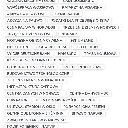
WARSAW SECURITY FORUM
CAMP JOMSBORG
WSPÓŁPRACA WOJSKOWA
KATARZYNA PISARSKA
AMBSADA USA W OSLO
CENA PALIWA
AKCYZA NA PALIWO
PODATKI DLA PRZEDSIĘBIORSTW
CENA PALIWA W NORWEGII
TRZĘSIENIE ZIEMI W NORWEGII
TRZĘSIENIE ZIEMI W OSLO
NORSAR
NORWESKA OBRONA CYWILNA
SØRUMSAND
NESKOLLEN
SKALA RICHTERA
OSLO-BERLIN
VY DSB DEUTSCHE BAHN
HAMBURG
TRASA KOLEJOWA
KONFERENCJA CONNECTDC 2026
CONSTRUCTION CITY OSLO
TRUST CONNECT 2026
BUDOWNICTWO TECHNOLOGICZNE
ZIELONA ENERGIA W NORWEGII
INFRASTRUKTURA CYFROWA
CENTRA DANYCH W NORWEGII
CENTRA DANYCH – DC
EWA PAJOR
UEFA LIGA MISTRZYŃ KOBIET 2026
ULLEVAAL STADION W OSLO
FC BARCELONA FEMENÍ
OLYMPIQUE LYONNAIS FÉMININ
BITWA O NARWIK
ZWIĄZEK POLAKÓW W NARWIKU
POLSK FORENING I NARVIK