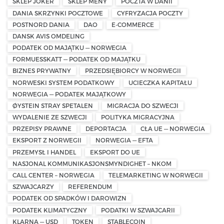
SKLEP JOKER
SKLEP MENY
POCZTA W DANII
DANIA SKRZYNKI POCZTOWE
CYFRYZACJA POCZTY
POSTNORD DANIA
DAO
E-COMMERCE
DANSK AVIS OMDELING
PODATEK OD MAJĄTKU — NORWEGIA
FORMUESSKATT — PODATEK OD MAJĄTKU
BIZNES PRYWATNY
PRZEDSIĘBIORCY W NORWEGII
NORWESKI SYSTEM PODATKOWY
UCIECZKA KAPITAŁU
NORWEGIA — PODATEK MAJĄTKOWY
ØYSTEIN STRAY SPETALEN
MIGRACJA DO SZWECJI
WYDALENIE ZE SZWECJI
POLITYKA MIGRACYJNA
PRZEPISY PRAWNE
DEPORTACJA
CŁA UE — NORWEGIA
EKSPORT Z NORWEGII
NORWEGIA — EFTA
PRZEMYSŁ I HANDEL
EKSPORT DO UE
NASJONAL KOMMUNIKASJONSMYNDIGHET – NKOM
CALL CENTER – NORWEGIA
TELEMARKETING W NORWEGII
SZWAJCARZY
REFERENDUM
PODATEK OD SPADKÓW I DAROWIZN
PODATEK KLIMATYCZNY
PODATKI W SZWAJCARII
KLARNA — USD
TOKEN
STABLECOIN