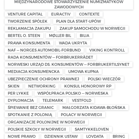
MIĘDZYNARODOWE STOWARZYSZENIE NUMIZMATYKÓW
ZAWODOWYCH
VENTURE CAPITAL
EURACTIV
CONTEXTE
TWORZENIE SPÓŁEK
PLAN DLA START-UPÓW
REKLAMACJA ZAKUPU
ZAKUP SAMOCHODU W NORWEGII
BERTEL O. STEEN
MØLLER BIL
BILIA
PRAWA KONSUMENTA
WADA UKRYTA
NAF — NORGES AUTOMOBIL-FORBUND
VIKING KONTROLL
RADA KONSUMENTÓW — FORBRUKERRÅDET
NORWESKI URZĄD DS. KONSUMENTÓW — FORBRUKERTILSYNET
MEDIACJA KONSUMENCKA
UMOWA KUPNA
UBEZPIECZENIE OCHRONY PRAWNEJ
POLSKI WIECZÓR
SKIEN
NETWORKING
KONSUL HONOROWY RP
PER LYKKE
WSPÓŁPRACA POLSKO — NORWESKA
DYPLOMACJA
TELEMARK
VESTFOLD
ŚPIEWANIE BEZ GRANIC
MAŁGORZATA KIDAWA-BŁOŃSKA
SPOTKANIE Z POLONIĄ
POLACY W NORWEGII
ORGANIZACJE POLONIJNE W NORWEGII
POLSKIE SZKOŁY W NORWEGII
SAMTYKKELOVEN
NOWE PRAWO
DZIENNIK USTAW
LOVDATA
BRING