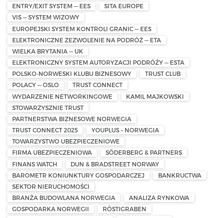
ENTRY/EXIT SYSTEM — EES
SITA EUROPE
VIS — SYSTEM WIZOWY
EUROPEJSKI SYSTEM KONTROLI GRANIC — EES
ELEKTRONICZNE ZEZWOLENIE NA PODRÓŻ — ETA
WIELKA BRYTANIA — UK
ELEKTRONICZNY SYSTEM AUTORYZACJI PODRÓŻY — ESTA
POLSKO-NORWESKI KLUBU BIZNESOWY
TRUST CLUB
POLACY — OSLO
TRUST CONNECT
WYDARZENIE NETWORKINGOWE
KAMIL MAJKOWSKI
STOWARZYSZNIE TRUST
PARTNERSTWA BIZNESOWE NORWEGIA
TRUST CONNECT 2025
YOUPLUS – NORWEGIA
TOWARZYSTWO UBEZPIECZENIOWE
FIRMA UBEZPIECZENIOWA
SÖDERBERG & PARTNERS
FINANS WATCH
DUN & BRADSTREET NORWAY
BAROMETR KONIUNKTURY GOSPODARCZEJ
BANKRUCTWA
SEKTOR NIERUCHOMOŚCI
BRANŻA BUDOWLANA NORWEGIA
ANALIZA RYNKOWA
GOSPODARKA NORWEGII
RÖSTIGRABEN