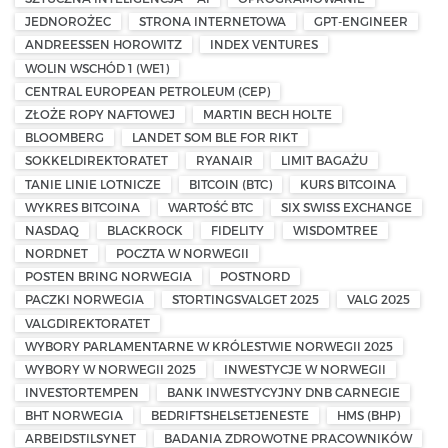
JEDNOROŻEC
STRONA INTERNETOWA
GPT-ENGINEER
ANDREESSEN HOROWITZ
INDEX VENTURES
WOLIN WSCHÓD 1 (WE1)
CENTRAL EUROPEAN PETROLEUM (CEP)
ZŁOŻE ROPY NAFTOWEJ
MARTIN BECH HOLTE
BLOOMBERG
LANDET SOM BLE FOR RIKT
SOKKELDIREKTORATET
RYANAIR
LIMIT BAGAŻU
TANIE LINIE LOTNICZE
BITCOIN (BTC)
KURS BITCOINA
WYKRES BITCOINA
WARTOŚĆ BTC
SIX SWISS EXCHANGE
NASDAQ
BLACKROCK
FIDELITY
WISDOMTREE
NORDNET
POCZTA W NORWEGII
POSTEN BRING NORWEGIA
POSTNORD
PACZKI NORWEGIA
STORTINGSVALGET 2025
VALG 2025
VALGDIREKTORATET
WYBORY PARLAMENTARNE W KRÓLESTWIE NORWEGII 2025
WYBORY W NORWEGII 2025
INWESTYCJE W NORWEGII
INVESTORTEMPEN
BANK INWESTYCYJNY DNB CARNEGIE
BHT NORWEGIA
BEDRIFTSHELSETJENESTE
HMS (BHP)
ARBEIDSTILSYNET
BADANIA ZDROWOTNE PRACOWNIKÓW