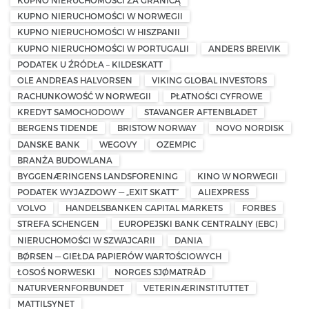
KUPNO NIERUCHOMOŚCI ZA GRANICĄ
KUPNO NIERUCHOMOŚCI W NORWEGII
KUPNO NIERUCHOMOŚCI W HISZPANII
KUPNO NIERUCHOMOŚCI W PORTUGALII
ANDERS BREIVIK
PODATEK U ŹRÓDŁA – KILDESKATT
OLE ANDREAS HALVORSEN
VIKING GLOBAL INVESTORS
RACHUNKOWOŚĆ W NORWEGII
PŁATNOŚCI CYFROWE
KREDYT SAMOCHODOWY
STAVANGER AFTENBLADET
BERGENS TIDENDE
BRISTOW NORWAY
NOVO NORDISK
DANSKE BANK
WEGOVY
OZEMPIC
BRANŻA BUDOWLANA
BYGGENÆRINGENS LANDSFORENING
KINO W NORWEGII
PODATEK WYJAZDOWY — „EXIT SKATT”
ALIEXPRESS
VOLVO
HANDELSBANKEN CAPITAL MARKETS
FORBES
STREFA SCHENGEN
EUROPEJSKI BANK CENTRALNY (EBC)
NIERUCHOMOŚCI W SZWAJCARII
DANIA
BØRSEN — GIEŁDA PAPIERÓW WARTOŚCIOWYCH
ŁOSOŚ NORWESKI
NORGES SJØMATRÅD
NATURVERNFORBUNDET
VETERINÆRINSTITUTTET
MATTILSYNET