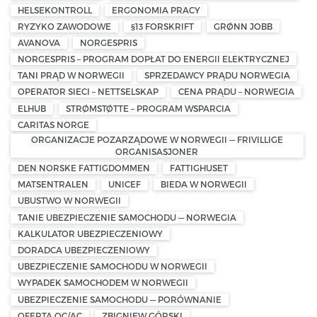
HELSEKONTROLL
ERGONOMIA PRACY
RYZYKO ZAWODOWE
§13 FORSKRIFT
GRØNN JOBB
AVANOVA
NORGESPRIS
NORGESPRIS – PROGRAM DOPŁAT DO ENERGII ELEKTRYCZNEJ
TANI PRĄD W NORWEGII
SPRZEDAWCY PRĄDU NORWEGIA
OPERATOR SIECI – NETTSELSKAP
CENA PRĄDU – NORWEGIA
ELHUB
STRØMSTØTTE – PROGRAM WSPARCIA
CARITAS NORGE
ORGANIZACJE POZARZĄDOWE W NORWEGII — FRIVILLIGE
ORGANISASJONER
DEN NORSKE FATTIGDOMMEN
FATTIGHUSET
MATSENTRALEN
UNICEF
BIEDA W NORWEGII
UBUSTWO W NORWEGII
TANIE UBEZPIECZENIE SAMOCHODU — NORWEGIA
KALKULATOR UBEZPIECZENIOWY
DORADCA UBEZPIECZENIOWY
UBEZPIECZENIE SAMOCHODU W NORWEGII
WYPADEK SAMOCHODEM W NORWEGII
UBEZPIECZENIE SAMOCHODU — PORÓWNANIE
OFERTA OC/AC
ZBIGNIEW GÓRSKI