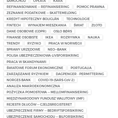
SAMOCHÓD
OPŁATA
KARA
REFINANSOWANIE — REFINANSIERING
POMOC PRAWNA
ZEZNANIE PODATKOWE — SKATTEMELDING
KREDYT HIPOTECZNY-BOLIGLÅN
TECHNOLOGIE
FINTECH
WYNAJEM MIESZKANIA
ŚWIAT
ZŁOTO
DANE OSOBOWE (GDPR)
OSLO BØRS
FINANSE OSOBISTE
IKEA
ROZRYWKA
NAUKA
TRENDY
RYZYKO
PRACA W NORWEGII
SPRAWY URZĘDOWE
NEO—BANK
POLISA UBEZPIECZENIOWA-LIVSFORSIKRING
PRACA W SKANDYNAWII
ŚWIATOWE FORUM EKONOMICZNE
PORTUGALIA
ZARZĄDZANIE RYZYKIEM
DAGPENGER - PERMITTERING
NORGES BANK
COVID-19-(SARS-CoV-2)
ANALIZA MAKROEKONOMICZNA
POŻYCZKA POMOSTOWA — MELLOMFINANSIERING
MIĘDZYNARODOWY FUNDUSZ WALUTOWY (IMF)
REJESTR DŁUGÓW — GJELDSREGISTERET
UBEZPIECZENIE FIRMY — BEDRIFTSFORSIKRING
UBEZPIECZENIE SAMOCHODU — BILFORSIKRING