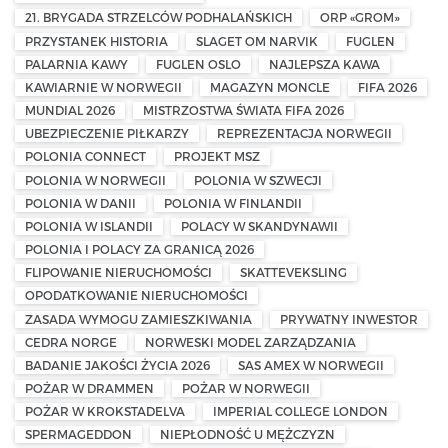
21. BRYGADA STRZELCÓW PODHALAŃSKICH
ORP «GROM»
PRZYSTANEK HISTORIA
SLAGET OM NARVIK
FUGLEN
PALARNIA KAWY
FUGLEN OSLO
NAJLEPSZA KAWA
KAWIARNIE W NORWEGII
MAGAZYN MONCLE
FIFA 2026
MUNDIAL 2026
MISTRZOSTWA ŚWIATA FIFA 2026
UBEZPIECZENIE PIŁKARZY
REPREZENTACJA NORWEGII
POLONIA CONNECT
PROJEKT MSZ
POLONIA W NORWEGII
POLONIA W SZWECJI
POLONIA W DANII
POLONIA W FINLANDII
POLONIA W ISLANDII
POLACY W SKANDYNAWII
POLONIA I POLACY ZA GRANICĄ 2026
FLIPOWANIE NIERUCHOMOŚCI
SKATTEVEKSLING
OPODATKOWANIE NIERUCHOMOŚCI
ZASADA WYMOGU ZAMIESZKIWANIA
PRYWATNY INWESTOR
CEDRA NORGE
NORWESKI MODEL ZARZĄDZANIA
BADANIE JAKOŚCI ŻYCIA 2026
SAS AMEX W NORWEGII
POŻAR W DRAMMEN
POŻAR W NORWEGII
POŻAR W KROKSTADELVA
IMPERIAL COLLEGE LONDON
SPERMAGEDDON
NIEPŁODNOŚĆ U MĘŻCZYZN