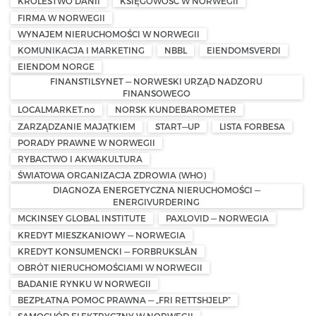
KRÓLESTWO DANII
KSIĘGOWOŚĆ W NORWEGII
FIRMA W NORWEGII
WYNAJEM NIERUCHOMOŚCI W NORWEGII
KOMUNIKACJA I MARKETING
NBBL
EIENDOMSVERDI
EIENDOM NORGE
FINANSTILSYNET — NORWESKI URZĄD NADZORU
FINANSOWEGO
LOCALMARKET.no
NORSK KUNDEBAROMETER
ZARZĄDZANIE MAJĄTKIEM
START—UP
LISTA FORBESA
PORADY PRAWNE W NORWEGII
RYBACTWO I AKWAKULTURA
ŚWIATOWA ORGANIZACJA ZDROWIA (WHO)
DIAGNOZA ENERGETYCZNA NIERUCHOMOŚCI —
ENERGIVURDERING
MCKINSEY GLOBAL INSTITUTE
PAXLOVID — NORWEGIA
KREDYT MIESZKANIOWY — NORWEGIA
KREDYT KONSUMENCKI — FORBRUKSLÅN
OBRÓT NIERUCHOMOŚCIAMI W NORWEGII
BADANIE RYNKU W NORWEGII
BEZPŁATNA POMOC PRAWNA — „FRI RETTSHJELP”