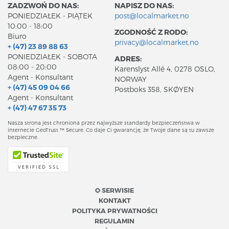
ZADZWOŃ DO NAS:
NAPISZ DO NAS:
PONIEDZIAŁEK - PIĄTEK
post@localmarket.no
10:00 - 18:00
ZGODNOŚĆ Z RODO:
Biuro
privacy@localmarket.no
+ (47) 23 89 88 63
PONIEDZIAŁEK - SOBOTA
ADRES:
08:00 - 20:00
Karenslyst Allé 4, 0278 OSLO,
Agent - Konsultant
NORWAY
+ (47) 45 09 04 66
Postboks 358, SKØYEN
Agent - Konsultant
+ (47) 47 67 35 73
Nasza strona jest chroniona przez najwyższe standardy bezpieczeństwa w
internecie GeoTrust ™ Secure. Co daje Ci gwarancję, że Twoje dane są tu zawsze
bezpieczne.
O SERWISIE
KONTAKT
POLITYKA PRYWATNOŚCI
REGULAMIN