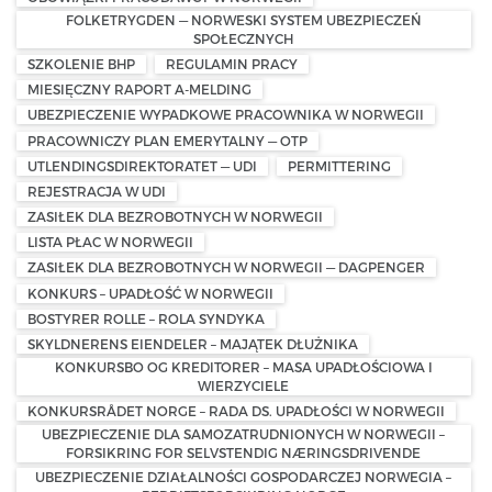
FOLKETRYGDEN — NORWESKI SYSTEM UBEZPIECZEŃ
SPOŁECZNYCH
SZKOLENIE BHP
REGULAMIN PRACY
MIESIĘCZNY RAPORT A-MELDING
UBEZPIECZENIE WYPADKOWE PRACOWNIKA W NORWEGII
PRACOWNICZY PLAN EMERYTALNY — OTP
UTLENDINGSDIREKTORATET — UDI
PERMITTERING
REJESTRACJA W UDI
ZASIŁEK DLA BEZROBOTNYCH W NORWEGII
LISTA PŁAC W NORWEGII
ZASIŁEK DLA BEZROBOTNYCH W NORWEGII — DAGPENGER
KONKURS – UPADŁOŚĆ W NORWEGII
BOSTYRER ROLLE – ROLA SYNDYKA
SKYLDNERENS EIENDELER – MAJĄTEK DŁUŻNIKA
KONKURSBO OG KREDITORER – MASA UPADŁOŚCIOWA I
WIERZYCIELE
KONKURSRÅDET NORGE – RADA DS. UPADŁOŚCI W NORWEGII
UBEZPIECZENIE DLA SAMOZATRUDNIONYCH W NORWEGII –
FORSIKRING FOR SELVSTENDIG NÆRINGSDRIVENDE
UBEZPIECZENIE DZIAŁALNOŚCI GOSPODARCZEJ NORWEGIA –