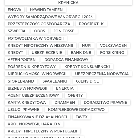
KRYNICKA
ENOVA
HYWIND TAMPEN
WYBORY SAMORZĄDOWE W NORWEGII 2023
PRZESTĘPCZOŚĆ GOSPODARCZA
PROSJEKT—K
SZWECJA
OBOS
JON FOSSE
FOTOWOLTAIKA W NORWEGII
KREDYT HIPOTECZNY W HISZPANII
NUPI
VOLKSWAGEN
KREDYT
UBEZPIECZENIE
BANK DNB
FORSIKRING
AFTENPOSTEN
DORADCA FINANSOWY
POŚREDNIK KREDYTOWY
KREDYT KONSUMENCKI
NIERUCHOMOŚCI W NORWEGII
UBEZPIECZENIA NORWEGIA
STOREBRAND
SPAREBANK1
GJENSIDIGE
BIZNES W NORWEGII
ENERGIA
AGENT UBEZPIECZENIOWY
OFERTY
KARTA KREDYTOWA
DRAMMEN
DORADZTWO PRAWNE
USŁUGI PRAWNE
KOMPLEKSOWE DORADZTWO
FINANSOWANIE DZIAŁALNOŚCI
TAVEX
KRÓL NORWEGII, HARALD V
KREDYT HIPOTECZNY W PORTUGALII