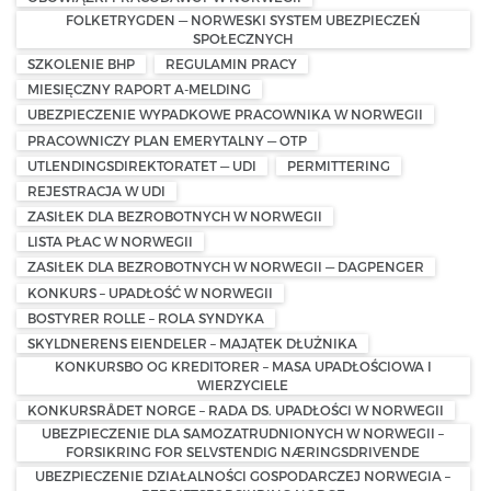
FOLKETRYGDEN — NORWESKI SYSTEM UBEZPIECZEŃ
SPOŁECZNYCH
SZKOLENIE BHP
REGULAMIN PRACY
MIESIĘCZNY RAPORT A-MELDING
UBEZPIECZENIE WYPADKOWE PRACOWNIKA W NORWEGII
PRACOWNICZY PLAN EMERYTALNY — OTP
UTLENDINGSDIREKTORATET — UDI
PERMITTERING
REJESTRACJA W UDI
ZASIŁEK DLA BEZROBOTNYCH W NORWEGII
LISTA PŁAC W NORWEGII
ZASIŁEK DLA BEZROBOTNYCH W NORWEGII — DAGPENGER
KONKURS – UPADŁOŚĆ W NORWEGII
BOSTYRER ROLLE – ROLA SYNDYKA
SKYLDNERENS EIENDELER – MAJĄTEK DŁUŻNIKA
KONKURSBO OG KREDITORER – MASA UPADŁOŚCIOWA I
WIERZYCIELE
KONKURSRÅDET NORGE – RADA DS. UPADŁOŚCI W NORWEGII
UBEZPIECZENIE DLA SAMOZATRUDNIONYCH W NORWEGII –
FORSIKRING FOR SELVSTENDIG NÆRINGSDRIVENDE
UBEZPIECZENIE DZIAŁALNOŚCI GOSPODARCZEJ NORWEGIA –