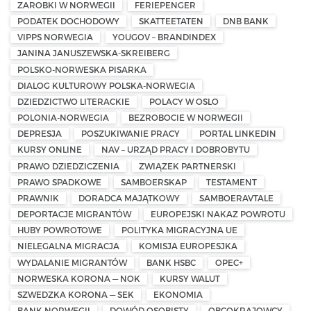
ZAROBKI W NORWEGII
FERIEPENGER
PODATEK DOCHODOWY
SKATTEETATEN
DNB BANK
VIPPS NORWEGIA
YOUGOV – BRANDINDEX
JANINA JANUSZEWSKA-SKREIBERG
POLSKO-NORWESKA PISARKA
DIALOG KULTUROWY POLSKA-NORWEGIA
DZIEDZICTWO LITERACKIE
POLACY W OSLO
POLONIA-NORWEGIA
BEZROBOCIE W NORWEGII
DEPRESJA
POSZUKIWANIE PRACY
PORTAL LINKEDIN
KURSY ONLINE
NAV – URZĄD PRACY I DOBROBYTU
PRAWO DZIEDZICZENIA
ZWIĄZEK PARTNERSKI
PRAWO SPADKOWE
SAMBOERSKAP
TESTAMENT
PRAWNIK
DORADCA MAJĄTKOWY
SAMBOERAVTALE
DEPORTACJE MIGRANTÓW
EUROPEJSKI NAKAZ POWROTU
HUBY POWROTOWE
POLITYKA MIGRACYJNA UE
NIELEGALNA MIGRACJA
KOMISJA EUROPESJKA
WYDALANIE MIGRANTÓW
BANK HSBC
OPEC+
NORWESKA KORONA — NOK
KURSY WALUT
SZWEDZKA KORONA — SEK
EKONOMIA
BANK NORWEGII
DOWÓD OSOBISTY
OBCOKRAJOWCY