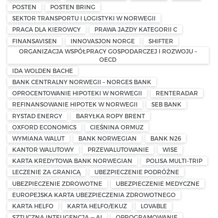
POSTEN
POSTEN BRING
SEKTOR TRANSPORTU I LOGISTYKI W NORWEGII
PRACA DLA KIEROWCY
PRAWA JAZDY KATEGORII C
FINANSAVISEN
INNOVASJON NORGE
SHIFTER
ORGANIZACJA WSPÓŁPRACY GOSPODARCZEJ I ROZWOJU –
OECD
IDA WOLDEN BACHE
BANK CENTRALNY NORWEGII – NORGES BANK
OPROCENTOWANIE HIPOTEKI W NORWEGII
RENTERADAR
REFINANSOWANIE HIPOTEK W NORWEGII
SEB BANK
RYSTAD ENERGY
BARYŁKA ROPY BRENT
OXFORD ECONOMICS
CIEŚNINA ORMUZ
WYMIANA WALUT
BANK NORWEGIAN
BANK N26
KANTOR WALUTOWY
PRZEWALUTOWANIE
WISE
KARTA KREDYTOWA BANK NORWEGIAN
POLISA MULTI-TRIP
LECZENIE ZA GRANICĄ
UBEZPIECZENIE PODRÓŻNE
UBEZPIECZENIE ZDROWOTNE
UBEZPIECZENIE MEDYCZNE
EUROPEJSKA KARTA UBEZPIECZENIA ZDROWOTNEGO
KARTA HELFO
KARTA HELFO/EKUZ
LOVABLE
SZTUCZNA INTELIGENCJA — AI
OPROGRAMOWANIE