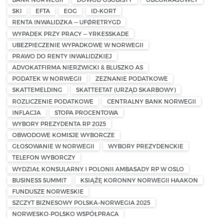
SKI
EFTA
EOG
ID-KORT
RENTA INWALIDZKA — UFØRETRYGD
WYPADEK PRZY PRACY — YRKESSKADE
UBEZPIECZENIE WYPADKOWE W NORWEGII
PRAWO DO RENTY INWALIDZKIEJ
ADVOKATFIRMA NIERZWICKI & BLUSZKO AS
PODATEK W NORWEGII
ZEZNANIE PODATKOWE
SKATTEMELDING
SKATTEETAT (URZĄD SKARBOWY)
ROZLICZENIE PODATKOWE
CENTRALNY BANK NORWEGII
INFLACJA
STOPA PROCENTOWA
WYBORY PREZYDENTA RP 2025
OBWODOWE KOMISJE WYBORCZE
GŁOSOWANIE W NORWEGII
WYBORY PREZYDENCKIE
TELEFON WYBORCZY
WYDZIAŁ KONSULARNY I POLONII AMBASADY RP W OSLO
BUSINESS SUMMIT
KSIĄŻĘ KORONNY NORWEGII HAAKON
FUNDUSZE NORWESKIE
SZCZYT BIZNESOWY POLSKA–NORWEGIA 2025
NORWESKO-POLSKO WSPÓŁPRACA