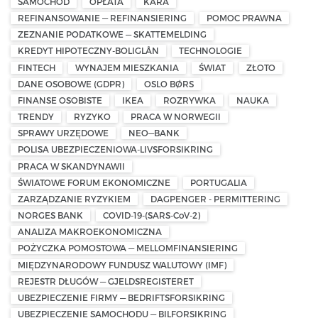
SAMOCHÓD
OPŁATA
KARA
REFINANSOWANIE — REFINANSIERING
POMOC PRAWNA
ZEZNANIE PODATKOWE — SKATTEMELDING
KREDYT HIPOTECZNY-BOLIGLÅN
TECHNOLOGIE
FINTECH
WYNAJEM MIESZKANIA
ŚWIAT
ZŁOTO
DANE OSOBOWE (GDPR)
OSLO BØRS
FINANSE OSOBISTE
IKEA
ROZRYWKA
NAUKA
TRENDY
RYZYKO
PRACA W NORWEGII
SPRAWY URZĘDOWE
NEO—BANK
POLISA UBEZPIECZENIOWA-LIVSFORSIKRING
PRACA W SKANDYNAWII
ŚWIATOWE FORUM EKONOMICZNE
PORTUGALIA
ZARZĄDZANIE RYZYKIEM
DAGPENGER - PERMITTERING
NORGES BANK
COVID-19-(SARS-CoV-2)
ANALIZA MAKROEKONOMICZNA
POŻYCZKA POMOSTOWA — MELLOMFINANSIERING
MIĘDZYNARODOWY FUNDUSZ WALUTOWY (IMF)
REJESTR DŁUGÓW — GJELDSREGISTERET
UBEZPIECZENIE FIRMY — BEDRIFTSFORSIKRING
UBEZPIECZENIE SAMOCHODU — BILFORSIKRING