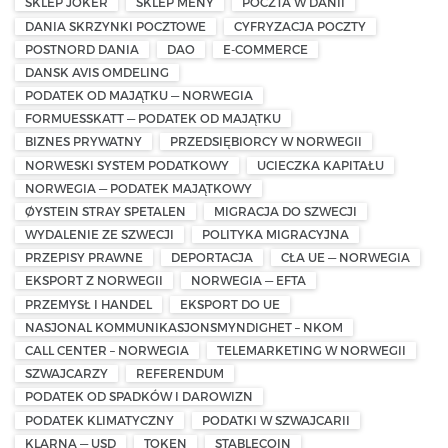
SKLEP JOKER
SKLEP MENY
POCZTA W DANII
DANIA SKRZYNKI POCZTOWE
CYFRYZACJA POCZTY
POSTNORD DANIA
DAO
E-COMMERCE
DANSK AVIS OMDELING
PODATEK OD MAJĄTKU — NORWEGIA
FORMUESSKATT — PODATEK OD MAJĄTKU
BIZNES PRYWATNY
PRZEDSIĘBIORCY W NORWEGII
NORWESKI SYSTEM PODATKOWY
UCIECZKA KAPITAŁU
NORWEGIA — PODATEK MAJĄTKOWY
ØYSTEIN STRAY SPETALEN
MIGRACJA DO SZWECJI
WYDALENIE ZE SZWECJI
POLITYKA MIGRACYJNA
PRZEPISY PRAWNE
DEPORTACJA
CŁA UE — NORWEGIA
EKSPORT Z NORWEGII
NORWEGIA — EFTA
PRZEMYSŁ I HANDEL
EKSPORT DO UE
NASJONAL KOMMUNIKASJONSMYNDIGHET – NKOM
CALL CENTER – NORWEGIA
TELEMARKETING W NORWEGII
SZWAJCARZY
REFERENDUM
PODATEK OD SPADKÓW I DAROWIZN
PODATEK KLIMATYCZNY
PODATKI W SZWAJCARII
KLARNA — USD
TOKEN
STABLECOIN