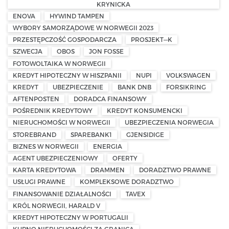
KRYNICKA
ENOVA
HYWIND TAMPEN
WYBORY SAMORZĄDOWE W NORWEGII 2023
PRZESTĘPCZOŚĆ GOSPODARCZA
PROSJEKT—K
SZWECJA
OBOS
JON FOSSE
FOTOWOLTAIKA W NORWEGII
KREDYT HIPOTECZNY W HISZPANII
NUPI
VOLKSWAGEN
KREDYT
UBEZPIECZENIE
BANK DNB
FORSIKRING
AFTENPOSTEN
DORADCA FINANSOWY
POŚREDNIK KREDYTOWY
KREDYT KONSUMENCKI
NIERUCHOMOŚCI W NORWEGII
UBEZPIECZENIA NORWEGIA
STOREBRAND
SPAREBANK1
GJENSIDIGE
BIZNES W NORWEGII
ENERGIA
AGENT UBEZPIECZENIOWY
OFERTY
KARTA KREDYTOWA
DRAMMEN
DORADZTWO PRAWNE
USŁUGI PRAWNE
KOMPLEKSOWE DORADZTWO
FINANSOWANIE DZIAŁALNOŚCI
TAVEX
KRÓL NORWEGII, HARALD V
KREDYT HIPOTECZNY W PORTUGALII