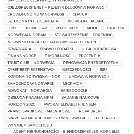
SAMOCHÓD ELEKTRYCZNY W NORWEGII
GJELDSREGISTERET — REJESTR DŁUGÓW W NORWEGII
CROWDFUNDING W NORWEGII
CHATGPT
SZTUCZNA INTELIGENCJA AI
WORK-LIFE BALANCE
OPEC
ROPA I GAZ
ZŁOTE WIZY
MOOC
LINKEDIN
NORWEGIAN DREAM
STOWARZYSZENIE — FORENING
NORWESKI URZĄD PODATKOWY-SKATTEETATEN
SZWAJCARIA
PRAWO I PODATKI
ULGA PODATKOWA
FINANS NORGE
E-MOBILNOŚĆ
PROJEKT—K
TRUST CLUB — NORWEGIA
RENOWACJA ENERGETYCZNA
CYBERBEZPIECZEŃSTWO
OSZCZĘDNOŚCI
BSU
KORONA NORWESKA — NOK
UMOWA W NORWEGII
SAMOCHÓD W NORWEGII
MIGRACJA
ADWOKAT — NORWEGIA
BARD GOOGLE
OBSŁUGA PRAWNA FIRM
BADANIE NAUKOWE
HORIZON 2020
AWOKAT ELISABETH JENSEN
PRAWO SPADKOWE I MAJĄTKOWE
ROPA BRENT
SPRZEDAŻ NIERUCHOMOŚCI W NORWEGII
CLUB TRUST
WYNAJEM SAMOCHODU
AGENT NIERUCHOMOŚCI — EIENDOMSMEGLER, KORNELIA