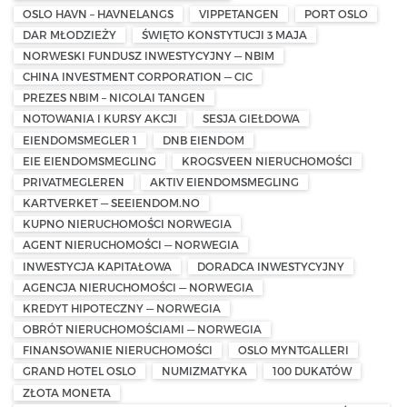
OSLO HAVN – HAVNELANGS
VIPPETANGEN
PORT OSLO
DAR MŁODZIEŻY
ŚWIĘTO KONSTYTUCJI 3 MAJA
NORWESKI FUNDUSZ INWESTYCYJNY — NBIM
CHINA INVESTMENT CORPORATION — CIC
PREZES NBIM – NICOLAI TANGEN
NOTOWANIA I KURSY AKCJI
SESJA GIEŁDOWA
EIENDOMSMEGLER 1
DNB EIENDOM
EIE EIENDOMSMEGLING
KROGSVEEN NIERUCHOMOŚCI
PRIVATMEGLEREN
AKTIV EIENDOMSMEGLING
KARTVERKET — SEEIENDOM.NO
KUPNO NIERUCHOMOŚCI NORWEGIA
AGENT NIERUCHOMOŚCI — NORWEGIA
INWESTYCJA KAPITAŁOWA
DORADCA INWESTYCYJNY
AGENCJA NIERUCHOMOŚCI — NORWEGIA
KREDYT HIPOTECZNY — NORWEGIA
OBRÓT NIERUCHOMOŚCIAMI — NORWEGIA
FINANSOWANIE NIERUCHOMOŚCI
OSLO MYNTGALLERI
GRAND HOTEL OSLO
NUMIZMATYKA
100 DUKATÓW
ZŁOTA MONETA