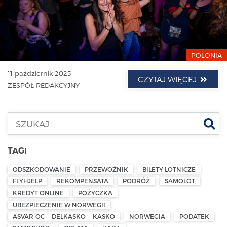
POLONIA
11 październik 2025
CZYTAJ WIĘCEJ
ZESPÓŁ REDAKCYJNY
Szu
TAGI
ODSZKODOWANIE
PRZEWOŹNIK
BILETY LOTNICZE
FLYHJELP
REKOMPENSATA
PODRÓŻ
SAMOLOT
KREDYT ONLINE
POŻYCZKA
UBEZPIECZENIE W NORWEGII
ASVAR-OC — DELKASKO — KASKO
NORWEGIA
PODATEK