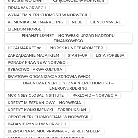
KRÓLESTWO DANII
KSIĘGOWOŚĆ W NORWEGII
FIRMA W NORWEGII
WYNAJEM NIERUCHOMOŚCI W NORWEGII
KOMUNIKACJA I MARKETING
NBBL
EIENDOMSVERDI
EIENDOM NORGE
FINANSTILSYNET — NORWESKI URZĄD NADZORU
FINANSOWEGO
LOCALMARKET.no
NORSK KUNDEBAROMETER
ZARZĄDZANIE MAJĄTKIEM
START—UP
LISTA FORBESA
PORADY PRAWNE W NORWEGII
RYBACTWO I AKWAKULTURA
ŚWIATOWA ORGANIZACJA ZDROWIA (WHO)
DIAGNOZA ENERGETYCZNA NIERUCHOMOŚCI —
ENERGIVURDERING
MCKINSEY GLOBAL INSTITUTE
PAXLOVID — NORWEGIA
KREDYT MIESZKANIOWY — NORWEGIA
KREDYT KONSUMENCKI — FORBRUKSLÅN
OBRÓT NIERUCHOMOŚCIAMI W NORWEGII
BADANIE RYNKU W NORWEGII
BEZPŁATNA POMOC PRAWNA — „FRI RETTSHJELP”