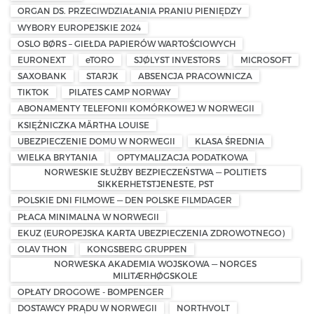
ORGAN DS. PRZECIWDZIAŁANIA PRANIU PIENIĘDZY
WYBORY EUROPEJSKIE 2024
OSLO BØRS – GIEŁDA PAPIERÓW WARTOŚCIOWYCH
EURONEXT
eTORO
SJØLYST INVESTORS
MICROSOFT
SAXOBANK
STARJK
ABSENCJA PRACOWNICZA
TIKTOK
PILATES CAMP NORWAY
ABONAMENTY TELEFONII KOMÓRKOWEJ W NORWEGII
KSIĘŻNICZKA MÄRTHA LOUISE
UBEZPIECZENIE DOMU W NORWEGII
KLASA ŚREDNIA
WIELKA BRYTANIA
OPTYMALIZACJA PODATKOWA
NORWESKIE SŁUŻBY BEZPIECZEŃSTWA — POLITIETS
SIKKERHETSTJENESTE, PST
POLSKIE DNI FILMOWE — DEN POLSKE FILMDAGER
PŁACA MINIMALNA W NORWEGII
EKUZ (EUROPEJSKA KARTA UBEZPIECZENIA ZDROWOTNEGO)
OLAV THON
KONGSBERG GRUPPEN
NORWESKA AKADEMIA WOJSKOWA — NORGES
MILITÆRHØGSKOLE
OPŁATY DROGOWE - BOMPENGER
DOSTAWCY PRĄDU W NORWEGII
NORTHVOLT