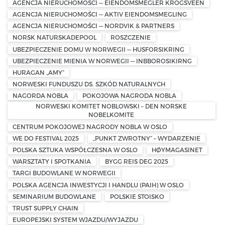
AGENCJA NIERUCHOMOŚCI — EIENDOMSMEGLER KROGSVEEN
AGENCJA NIERUCHOMOŚCI — AKTIV EIENDOMSMEGLING
AGENCJA NIERUCHOMOŚCI — NORDVIK & PARTNERS
NORSK NATURSKADEPOOL
ROSZCZENIE
UBEZPIECZENIE DOMU W NORWEGII — HUSFORSIKRING
UBEZPIECZENIE MIENIA W NORWEGII — INBBOROSIKIRNG
HURAGAN „AMY”
NORWESKI FUNDUSZU DS. SZKÓD NATURALNYCH
NAGORDA NOBLA
POKOJOWA NAGRODA NOBLA
NORWESKI KOMITET NOBLOWSKI – DEN NORSKE
NOBELKOMITE
CENTRUM POKOJOWEJ NAGRODY NOBLA W OSLO
WE DO FESTIVAL 2025
„PUNKT ZWROTNY” – WYDARZENIE
POLSKA SZTUKA WSPÓŁCZESNA W OSLO
HØYMAGASINET
WARSZTATY I SPOTKANIA
BYGG REIS DEG 2025
TARGI BUDOWLANE W NORWEGII
POLSKA AGENCJA INWESTYCJI I HANDLU (PAIH) W OSLO
SEMINARIUM BUDOWLANE
POLSKIE STOISKO
TRUST SUPPLY CHAIN
EUROPEJSKI SYSTEM WJAZDU/WYJAZDU