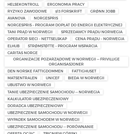
HELSEKONTROLL
ERGONOMIA PRACY
RYZYKO ZAWODOWE
§13 FORSKRIFT
GRØNN JOBB
AVANOVA
NORGESPRIS
NORGESPRIS – PROGRAM DOPŁAT DO ENERGII ELEKTRYCZNEJ
TANI PRĄD W NORWEGII
SPRZEDAWCY PRĄDU NORWEGIA
OPERATOR SIECI – NETTSELSKAP
CENA PRĄDU – NORWEGIA
ELHUB
STRØMSTØTTE – PROGRAM WSPARCIA
CARITAS NORGE
ORGANIZACJE POZARZĄDOWE W NORWEGII — FRIVILLIGE
ORGANISASJONER
DEN NORSKE FATTIGDOMMEN
FATTIGHUSET
MATSENTRALEN
UNICEF
BIEDA W NORWEGII
UBUSTWO W NORWEGII
TANIE UBEZPIECZENIE SAMOCHODU — NORWEGIA
KALKULATOR UBEZPIECZENIOWY
DORADCA UBEZPIECZENIOWY
UBEZPIECZENIE SAMOCHODU W NORWEGII
WYPADEK SAMOCHODEM W NORWEGII
UBEZPIECZENIE SAMOCHODU — PORÓWNANIE
OFERTA OC/AC
ZBIGNIEW GÓRSKI