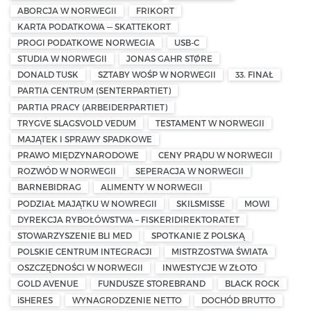
ABORCJA W NORWEGII
FRIKORT
KARTA PODATKOWA — SKATTEKORT
PROGI PODATKOWE NORWEGIA
USB-C
STUDIA W NORWEGII
JONAS GAHR STØRE
DONALD TUSK
SZTABY WOŚP W NORWEGII
33. FINAŁ
PARTIA CENTRUM (SENTERPARTIET)
PARTIA PRACY (ARBEIDERPARTIET)
TRYGVE SLAGSVOLD VEDUM
TESTAMENT W NORWEGII
MAJĄTEK I SPRAWY SPADKOWE
PRAWO MIĘDZYNARODOWE
CENY PRĄDU W NORWEGII
ROZWÓD W NORWEGII
SEPERACJA W NORWEGII
BARNEBIDRAG
ALIMENTY W NORWEGII
PODZIAŁ MAJĄTKU W NOWREGII
SKILSMISSE
MOWI
DYREKCJA RYBOŁÓWSTWA – FISKERIDIREKTORATET
STOWARZYSZENIE BLI MED
SPOTKANIE Z POLSKĄ
POLSKIE CENTRUM INTEGRACJI
MISTRZOSTWA ŚWIATA
OSZCZĘDNOŚCI W NORWEGII
INWESTYCJE W ZŁOTO
GOLD AVENUE
FUNDUSZE STOREBRAND
BLACK ROCK
iSHERES
WYNAGRODZENIE NETTO
DOCHÓD BRUTTO