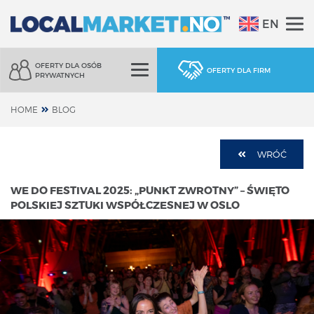
EN
OFERTY DLA OSÓB
OFERTY DLA FIRM
PRYWATNYCH
HOME
BLOG
WRÓĆ
WE DO FESTIVAL 2025: „PUNKT ZWROTNY” – ŚWIĘTO
POLSKIEJ SZTUKI WSPÓŁCZESNEJ W OSLO