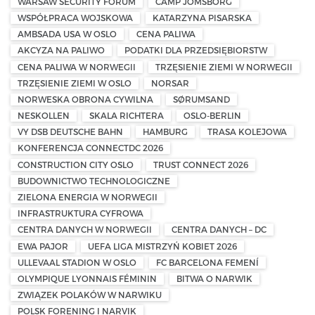
WARSAW SECURITY FORUM
CAMP JOMSBORG
WSPÓŁPRACA WOJSKOWA
KATARZYNA PISARSKA
AMBSADA USA W OSLO
CENA PALIWA
AKCYZA NA PALIWO
PODATKI DLA PRZEDSIĘBIORSTW
CENA PALIWA W NORWEGII
TRZĘSIENIE ZIEMI W NORWEGII
TRZĘSIENIE ZIEMI W OSLO
NORSAR
NORWESKA OBRONA CYWILNA
SØRUMSAND
NESKOLLEN
SKALA RICHTERA
OSLO-BERLIN
VY DSB DEUTSCHE BAHN
HAMBURG
TRASA KOLEJOWA
KONFERENCJA CONNECTDC 2026
CONSTRUCTION CITY OSLO
TRUST CONNECT 2026
BUDOWNICTWO TECHNOLOGICZNE
ZIELONA ENERGIA W NORWEGII
INFRASTRUKTURA CYFROWA
CENTRA DANYCH W NORWEGII
CENTRA DANYCH – DC
EWA PAJOR
UEFA LIGA MISTRZYŃ KOBIET 2026
ULLEVAAL STADION W OSLO
FC BARCELONA FEMENÍ
OLYMPIQUE LYONNAIS FÉMININ
BITWA O NARWIK
ZWIĄZEK POLAKÓW W NARWIKU
POLSK FORENING I NARVIK