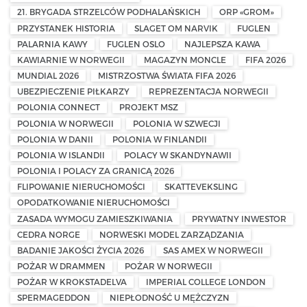
21. BRYGADA STRZELCÓW PODHALAŃSKICH
ORP «GROM»
PRZYSTANEK HISTORIA
SLAGET OM NARVIK
FUGLEN
PALARNIA KAWY
FUGLEN OSLO
NAJLEPSZA KAWA
KAWIARNIE W NORWEGII
MAGAZYN MONCLE
FIFA 2026
MUNDIAL 2026
MISTRZOSTWA ŚWIATA FIFA 2026
UBEZPIECZENIE PIŁKARZY
REPREZENTACJA NORWEGII
POLONIA CONNECT
PROJEKT MSZ
POLONIA W NORWEGII
POLONIA W SZWECJI
POLONIA W DANII
POLONIA W FINLANDII
POLONIA W ISLANDII
POLACY W SKANDYNAWII
POLONIA I POLACY ZA GRANICĄ 2026
FLIPOWANIE NIERUCHOMOŚCI
SKATTEVEKSLING
OPODATKOWANIE NIERUCHOMOŚCI
ZASADA WYMOGU ZAMIESZKIWANIA
PRYWATNY INWESTOR
CEDRA NORGE
NORWESKI MODEL ZARZĄDZANIA
BADANIE JAKOŚCI ŻYCIA 2026
SAS AMEX W NORWEGII
POŻAR W DRAMMEN
POŻAR W NORWEGII
POŻAR W KROKSTADELVA
IMPERIAL COLLEGE LONDON
SPERMAGEDDON
NIEPŁODNOŚĆ U MĘŻCZYZN