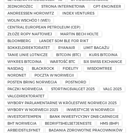
JEDNOROŻEC
STRONA INTERNETOWA
GPT-ENGINEER
ANDREESSEN HOROWITZ
INDEX VENTURES
WOLIN WSCHÓD 1 (WE1)
CENTRAL EUROPEAN PETROLEUM (CEP)
ZŁOŻE ROPY NAFTOWEJ
MARTIN BECH HOLTE
BLOOMBERG
LANDET SOM BLE FOR RIKT
SOKKELDIREKTORATET
RYANAIR
LIMIT BAGAŻU
TANIE LINIE LOTNICZE
BITCOIN (BTC)
KURS BITCOINA
WYKRES BITCOINA
WARTOŚĆ BTC
SIX SWISS EXCHANGE
NASDAQ
BLACKROCK
FIDELITY
WISDOMTREE
NORDNET
POCZTA W NORWEGII
POSTEN BRING NORWEGIA
POSTNORD
PACZKI NORWEGIA
STORTINGSVALGET 2025
VALG 2025
VALGDIREKTORATET
WYBORY PARLAMENTARNE W KRÓLESTWIE NORWEGII 2025
WYBORY W NORWEGII 2025
INWESTYCJE W NORWEGII
INVESTORTEMPEN
BANK INWESTYCYJNY DNB CARNEGIE
BHT NORWEGIA
BEDRIFTSHELSETJENESTE
HMS (BHP)
ARBEIDSTILSYNET
BADANIA ZDROWOTNE PRACOWNIKÓW