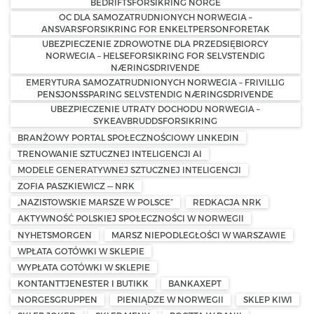
BEDRIFTSFORSIKRING NORGE
OC DLA SAMOZATRUDNIONYCH NORWEGIA –
ANSVARSFORSIKRING FOR ENKELTPERSONFORETAK
UBEZPIECZENIE ZDROWOTNE DLA PRZEDSIĘBIORCY
NORWEGIA – HELSEFORSIKRING FOR SELVSTENDIG
NÆRINGSDRIVENDE
EMERYTURA SAMOZATRUDNIONYCH NORWEGIA – FRIVILLIG
PENSJONSSPARING SELVSTENDIG NÆRINGSDRIVENDE
UBEZPIECZENIE UTRATY DOCHODU NORWEGIA –
SYKEAVBRUDDSFORSIKRING
BRANŻOWY PORTAL SPOŁECZNOŚCIOWY LINKEDIN
TRENOWANIE SZTUCZNEJ INTELIGENCJI AI
MODELE GENERATYWNEJ SZTUCZNEJ INTELIGENCJI
ZOFIA PASZKIEWICZ — NRK
„NAZISTOWSKIE MARSZE W POLSCE”
REDKACJA NRK
AKTYWNOŚĆ POLSKIEJ SPOŁECZNOŚCI W NORWEGII
NYHETSMORGEN
MARSZ NIEPODLEGŁOŚCI W WARSZAWIE
WPŁATA GOTÓWKI W SKLEPIE
WYPŁATA GOTÓWKI W SKLEPIE
KONTANTTJENESTER I BUTIKK
BANKAXEPT
NORGESGRUPPEN
PIENIĄDZE W NORWEGII
SKLEP KIWI