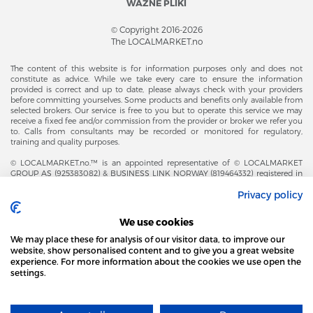
WAŻNE PLIKI
© Copyright 2016-2026
The LOCALMARKET.no
The content of this website is for information purposes only and does not
constitute as advice. While we take every care to ensure the information
provided is correct and up to date, please always check with your providers
before committing yourselves. Some products and benefits only available from
selected brokers. Our service is free to you but to operate this service we may
receive a fixed fee and/or commission from the provider or broker we refer you
to. Calls from consultants may be recorded or monitored for regulatory,
training and quality purposes.
© LOCALMARKET.no.™ is an appointed representative of © LOCALMARKET
GROUP AS (925383082) & BUSINESS LINK NORWAY (819464332) registered in
The Office of Business Enterprises in The Kingdom of Norway |
Privacy policy
Brønnøysundregistrene. Financial & Insurance Services and Markets Authority,
and subject to limited regulation by the Financial Conduct Authority. Head
Office Adresse: Karenslyst Alle 4, 0278 Oslo – Skøyen. Post Adresse: Postboks
We use cookies
358, 0213 Oslo, Norway. Email Contact: post@localmarket.no. Office Contact: +
47 23 89 88 63 © Copyright 2016-2026 The LOCALMARKET GROUP ™.
We may place these for analysis of our visitor data, to improve our
website, show personalised content and to give you a great website
experience. For more information about the cookies we use open the
settings.
DODATKOWO OD ZESPOŁU LOCALMARKET |
USŁUGI DLA BIZNESU
STRONA LOCAL MARKET WYKORZYSTUJE PLIKI
COOKIES