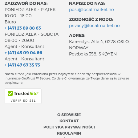
ZADZWOŃ DO NAS:
NAPISZ DO NAS:
PONIEDZIAŁEK - PIĄTEK
post@localmarket.no
10:00 - 18:00
ZGODNOŚĆ Z RODO:
Biuro
privacy@localmarket.no
+ (47) 23 89 88 63
PONIEDZIAŁEK - SOBOTA
ADRES:
08:00 - 20:00
Karenslyst Allé 4, 0278 OSLO,
Agent - Konsultant
NORWAY
+ (47) 45 09 04 66
Postboks 358, SKØYEN
Agent - Konsultant
+ (47) 47 67 35 73
Nasza strona jest chroniona przez najwyższe standardy bezpieczeństwa w
internecie GeoTrust ™ Secure. Co daje Ci gwarancję, że Twoje dane są tu zawsze
bezpieczne.
O SERWISIE
KONTAKT
POLITYKA PRYWATNOŚCI
REGULAMIN