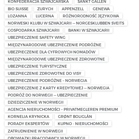
KONFEDERACJA SZWAJCARSKA
SANKT GALLEN
BIO SUISSE
ZURYCH
APPENZELL
GENEWA
LOZANNA
LUCERNA
RÓŻNORODNOŚĆ JĘZYKOWA
NORWESKI KLUBU W SZWAJCARII — NORGESKLUBBEN SVEITS
GOSPODARKA SZWAJCARII
BANKI W SZWAJCARII
UBEZPIECZENIE SAFETY WING
MIĘDZYNARODOWE UBEZPIECZENIE PODRÓŻNE
UBEZPIECZENIE DLA CYFROWYCH NOMADÓW
MIĘDZYNARODOWE UBEZPIECZENIE ZDROWOTNE
UBEZPIECZENIE TURYSTYCZNE
UBEZPIECZENIE ZDROWOTNE DO VISY
UBEZPIECZENIE PODRÓŻNE – NORWEGIA
UBEZPIECZENIE Z KARTY KREDYTOWEJ — NORWEGIA
PODRÓŻ DO NORWEGII — UBEZPIECZENIE
DZIEDZICZENIE W NORWEGII
AGENCJA NIERUCHOMOŚCI – PRIVATMEGLEREN PREMIUM
KORNELIA KRYNICKA
GRØNT BOLIGLÅN
PORADY EKSPERTÓW
KUPNO - NIERUCHOMOŚCI
ZATRUDNIENIE W NORWEGII
OBOWIĄZKI PRACODAWCY W NORWEGII