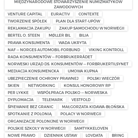
MIĘDZYNARODOWE STOWARZYSZENIE NUMIZMATYKÓW
ZAWODOWYCH
VENTURE CAPITAL
EURACTIV
CONTEXTE
TWORZENIE SPÓŁEK
PLAN DLA START-UPÓW
REKLAMACJA ZAKUPU
ZAKUP SAMOCHODU W NORWEGII
BERTEL O. STEEN
MØLLER BIL
BILIA
PRAWA KONSUMENTA
WADA UKRYTA
NAF — NORGES AUTOMOBIL-FORBUND
VIKING KONTROLL
RADA KONSUMENTÓW — FORBRUKERRÅDET
NORWESKI URZĄD DS. KONSUMENTÓW — FORBRUKERTILSYNET
MEDIACJA KONSUMENCKA
UMOWA KUPNA
UBEZPIECZENIE OCHRONY PRAWNEJ
POLSKI WIECZÓR
SKIEN
NETWORKING
KONSUL HONOROWY RP
PER LYKKE
WSPÓŁPRACA POLSKO — NORWESKA
DYPLOMACJA
TELEMARK
VESTFOLD
ŚPIEWANIE BEZ GRANIC
MAŁGORZATA KIDAWA-BŁOŃSKA
SPOTKANIE Z POLONIĄ
POLACY W NORWEGII
ORGANIZACJE POLONIJNE W NORWEGII
POLSKIE SZKOŁY W NORWEGII
SAMTYKKELOVEN
NOWE PRAWO
DZIENNIK USTAW
LOVDATA
BRING