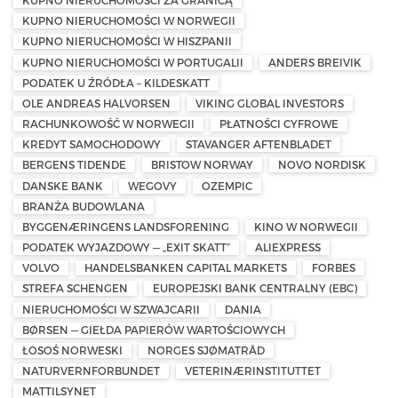
KUPNO NIERUCHOMOŚCI ZA GRANICĄ
KUPNO NIERUCHOMOŚCI W NORWEGII
KUPNO NIERUCHOMOŚCI W HISZPANII
KUPNO NIERUCHOMOŚCI W PORTUGALII
ANDERS BREIVIK
PODATEK U ŹRÓDŁA – KILDESKATT
OLE ANDREAS HALVORSEN
VIKING GLOBAL INVESTORS
RACHUNKOWOŚĆ W NORWEGII
PŁATNOŚCI CYFROWE
KREDYT SAMOCHODOWY
STAVANGER AFTENBLADET
BERGENS TIDENDE
BRISTOW NORWAY
NOVO NORDISK
DANSKE BANK
WEGOVY
OZEMPIC
BRANŻA BUDOWLANA
BYGGENÆRINGENS LANDSFORENING
KINO W NORWEGII
PODATEK WYJAZDOWY — „EXIT SKATT”
ALIEXPRESS
VOLVO
HANDELSBANKEN CAPITAL MARKETS
FORBES
STREFA SCHENGEN
EUROPEJSKI BANK CENTRALNY (EBC)
NIERUCHOMOŚCI W SZWAJCARII
DANIA
BØRSEN — GIEŁDA PAPIERÓW WARTOŚCIOWYCH
ŁOSOŚ NORWESKI
NORGES SJØMATRÅD
NATURVERNFORBUNDET
VETERINÆRINSTITUTTET
MATTILSYNET