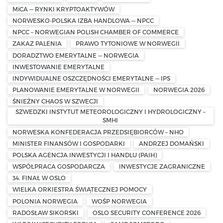
MiCA — RYNKI KRYPTOAKTYWÓW
NORWESKO-POLSKA IZBA HANDLOWA — NPCC
NPCC – NORWEGIAN POLISH CHAMBER OF COMMERCE
ZAKAZ PALENIA
PRAWO TYTONIOWE W NORWEGII
DORADZTWO EMERYTALNE — NORWEGIA
INWESTOWANIE EMERYTALNE
INDYWIDUALNE OSZCZĘDNOŚCI EMERYTALNE — IPS
PLANOWANIE EMERYTALNE W NORWEGII
NORWEGIA 2026
ŚNIEŻNY CHAOS W SZWECJI
SZWEDZKI INSTYTUT METEOROLOGICZNY I HYDROLOGICZNY –
SMHI
NORWESKA KONFEDERACJA PRZEDSIĘBIORCÓW – NHO
MINISTER FINANSÓW I GOSPODARKI
ANDRZEJ DOMAŃSKI
POLSKA AGENCJA INWESTYCJI I HANDLU (PAIH)
WSPÓŁPRACA GOSPODARCZA
INWESTYCJE ZAGRANICZNE
34. FINAŁ W OSLO
WIELKA ORKIESTRA ŚWIĄTECZNEJ POMOCY
POLONIA NORWEGIA
WOŚP NORWEGIA
RADOSŁAW SIKORSKI
OSLO SECURITY CONFERENCE 2026