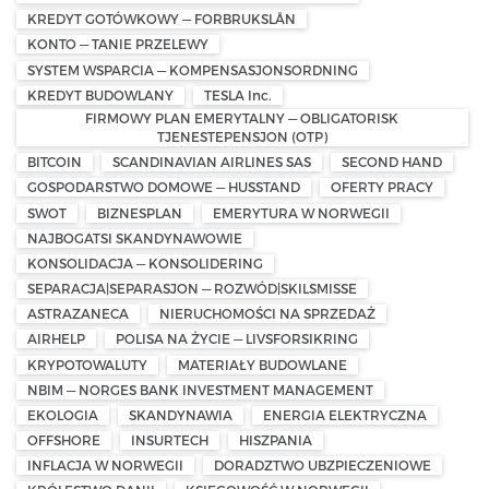
KREDYT GOTÓWKOWY — FORBRUKSLÅN
KONTO — TANIE PRZELEWY
SYSTEM WSPARCIA — KOMPENSASJONSORDNING
KREDYT BUDOWLANY
TESLA Inc.
FIRMOWY PLAN EMERYTALNY — OBLIGATORISK
TJENESTEPENSJON (OTP)
BITCOIN
SCANDINAVIAN AIRLINES SAS
SECOND HAND
GOSPODARSTWO DOMOWE — HUSSTAND
OFERTY PRACY
SWOT
BIZNESPLAN
EMERYTURA W NORWEGII
NAJBOGATSI SKANDYNAWOWIE
KONSOLIDACJA — KONSOLIDERING
SEPARACJA|SEPARASJON — ROZWÓD|SKILSMISSE
ASTRAZANECA
NIERUCHOMOŚCI NA SPRZEDAŻ
AIRHELP
POLISA NA ŻYCIE — LIVSFORSIKRING
KRYPOTOWALUTY
MATERIAŁY BUDOWLANE
NBIM — NORGES BANK INVESTMENT MANAGEMENT
EKOLOGIA
SKANDYNAWIA
ENERGIA ELEKTRYCZNA
OFFSHORE
INSURTECH
HISZPANIA
INFLACJA W NORWEGII
DORADZTWO UBZPIECZENIOWE