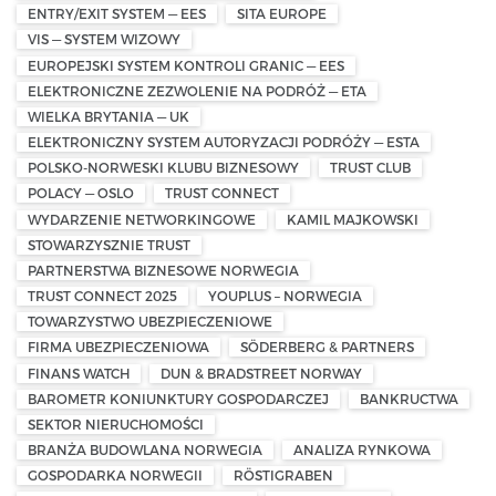
ENTRY/EXIT SYSTEM — EES
SITA EUROPE
VIS — SYSTEM WIZOWY
EUROPEJSKI SYSTEM KONTROLI GRANIC — EES
ELEKTRONICZNE ZEZWOLENIE NA PODRÓŻ — ETA
WIELKA BRYTANIA — UK
ELEKTRONICZNY SYSTEM AUTORYZACJI PODRÓŻY — ESTA
POLSKO-NORWESKI KLUBU BIZNESOWY
TRUST CLUB
POLACY — OSLO
TRUST CONNECT
WYDARZENIE NETWORKINGOWE
KAMIL MAJKOWSKI
STOWARZYSZNIE TRUST
PARTNERSTWA BIZNESOWE NORWEGIA
TRUST CONNECT 2025
YOUPLUS – NORWEGIA
TOWARZYSTWO UBEZPIECZENIOWE
FIRMA UBEZPIECZENIOWA
SÖDERBERG & PARTNERS
FINANS WATCH
DUN & BRADSTREET NORWAY
BAROMETR KONIUNKTURY GOSPODARCZEJ
BANKRUCTWA
SEKTOR NIERUCHOMOŚCI
BRANŻA BUDOWLANA NORWEGIA
ANALIZA RYNKOWA
GOSPODARKA NORWEGII
RÖSTIGRABEN