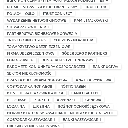
ELEKTRONICZNY SYSTEM AUTORYZACJI PODRÓŻY — ESTA
POLSKO-NORWESKI KLUBU BIZNESOWY
TRUST CLUB
POLACY — OSLO
TRUST CONNECT
WYDARZENIE NETWORKINGOWE
KAMIL MAJKOWSKI
STOWARZYSZNIE TRUST
PARTNERSTWA BIZNESOWE NORWEGIA
TRUST CONNECT 2025
YOUPLUS – NORWEGIA
TOWARZYSTWO UBEZPIECZENIOWE
FIRMA UBEZPIECZENIOWA
SÖDERBERG & PARTNERS
FINANS WATCH
DUN & BRADSTREET NORWAY
BAROMETR KONIUNKTURY GOSPODARCZEJ
BANKRUCTWA
SEKTOR NIERUCHOMOŚCI
BRANŻA BUDOWLANA NORWEGIA
ANALIZA RYNKOWA
GOSPODARKA NORWEGII
RÖSTIGRABEN
KONFEDERACJA SZWAJCARSKA
SANKT GALLEN
BIO SUISSE
ZURYCH
APPENZELL
GENEWA
LOZANNA
LUCERNA
RÓŻNORODNOŚĆ JĘZYKOWA
NORWESKI KLUBU W SZWAJCARII — NORGESKLUBBEN SVEITS
GOSPODARKA SZWAJCARII
BANKI W SZWAJCARII
UBEZPIECZENIE SAFETY WING