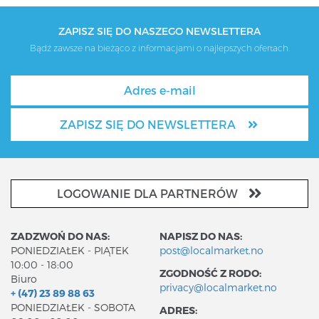
ZAPISZ SIĘ DO NASZEGO NEWSLETTERA
Bądź zawsze na bieżąco z informacjami o najlepszych ofertach.
ZAPISZ SIĘ DO NEWSLETTERA
LOGOWANIE DLA PARTNERÓW
ZADZWOŃ DO NAS:
NAPISZ DO NAS:
PONIEDZIAŁEK - PIĄTEK
post@localmarket.no
10:00 - 18:00
ZGODNOŚĆ Z RODO:
Biuro
privacy@localmarket.no
+ (47) 23 89 88 63
PONIEDZIAŁEK - SOBOTA
ADRES: