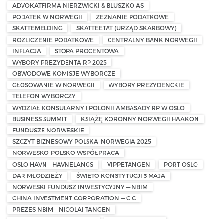
ADVOKATFIRMA NIERZWICKI & BLUSZKO AS
PODATEK W NORWEGII
ZEZNANIE PODATKOWE
SKATTEMELDING
SKATTEETAT (URZĄD SKARBOWY)
ROZLICZENIE PODATKOWE
CENTRALNY BANK NORWEGII
INFLACJA
STOPA PROCENTOWA
WYBORY PREZYDENTA RP 2025
OBWODOWE KOMISJE WYBORCZE
GŁOSOWANIE W NORWEGII
WYBORY PREZYDENCKIE
TELEFON WYBORCZY
WYDZIAŁ KONSULARNY I POLONII AMBASADY RP W OSLO
BUSINESS SUMMIT
KSIĄŻĘ KORONNY NORWEGII HAAKON
FUNDUSZE NORWESKIE
SZCZYT BIZNESOWY POLSKA–NORWEGIA 2025
NORWESKO-POLSKO WSPÓŁPRACA
OSLO HAVN – HAVNELANGS
VIPPETANGEN
PORT OSLO
DAR MŁODZIEŻY
ŚWIĘTO KONSTYTUCJI 3 MAJA
NORWESKI FUNDUSZ INWESTYCYJNY — NBIM
CHINA INVESTMENT CORPORATION — CIC
PREZES NBIM – NICOLAI TANGEN