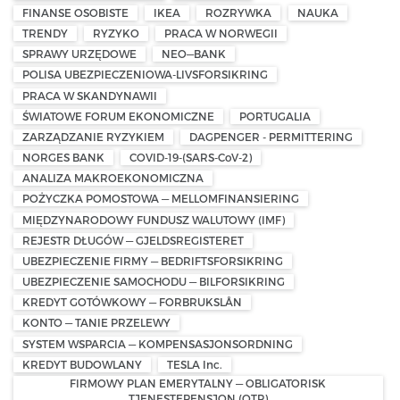
FINANSE OSOBISTE
IKEA
ROZRYWKA
NAUKA
TRENDY
RYZYKO
PRACA W NORWEGII
SPRAWY URZĘDOWE
NEO—BANK
POLISA UBEZPIECZENIOWA-LIVSFORSIKRING
PRACA W SKANDYNAWII
ŚWIATOWE FORUM EKONOMICZNE
PORTUGALIA
ZARZĄDZANIE RYZYKIEM
DAGPENGER - PERMITTERING
NORGES BANK
COVID-19-(SARS-CoV-2)
ANALIZA MAKROEKONOMICZNA
POŻYCZKA POMOSTOWA — MELLOMFINANSIERING
MIĘDZYNARODOWY FUNDUSZ WALUTOWY (IMF)
REJESTR DŁUGÓW — GJELDSREGISTERET
UBEZPIECZENIE FIRMY — BEDRIFTSFORSIKRING
UBEZPIECZENIE SAMOCHODU — BILFORSIKRING
KREDYT GOTÓWKOWY — FORBRUKSLÅN
KONTO — TANIE PRZELEWY
SYSTEM WSPARCIA — KOMPENSASJONSORDNING
KREDYT BUDOWLANY
TESLA Inc.
FIRMOWY PLAN EMERYTALNY — OBLIGATORISK
TJENESTEPENSJON (OTP)