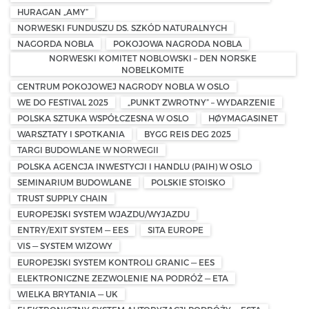
HURAGAN „AMY”
NORWESKI FUNDUSZU DS. SZKÓD NATURALNYCH
NAGORDA NOBLA
POKOJOWA NAGRODA NOBLA
NORWESKI KOMITET NOBLOWSKI – DEN NORSKE
NOBELKOMITE
CENTRUM POKOJOWEJ NAGRODY NOBLA W OSLO
WE DO FESTIVAL 2025
„PUNKT ZWROTNY” – WYDARZENIE
POLSKA SZTUKA WSPÓŁCZESNA W OSLO
HØYMAGASINET
WARSZTATY I SPOTKANIA
BYGG REIS DEG 2025
TARGI BUDOWLANE W NORWEGII
POLSKA AGENCJA INWESTYCJI I HANDLU (PAIH) W OSLO
SEMINARIUM BUDOWLANE
POLSKIE STOISKO
TRUST SUPPLY CHAIN
EUROPEJSKI SYSTEM WJAZDU/WYJAZDU
ENTRY/EXIT SYSTEM — EES
SITA EUROPE
VIS — SYSTEM WIZOWY
EUROPEJSKI SYSTEM KONTROLI GRANIC — EES
ELEKTRONICZNE ZEZWOLENIE NA PODRÓŻ — ETA
WIELKA BRYTANIA — UK