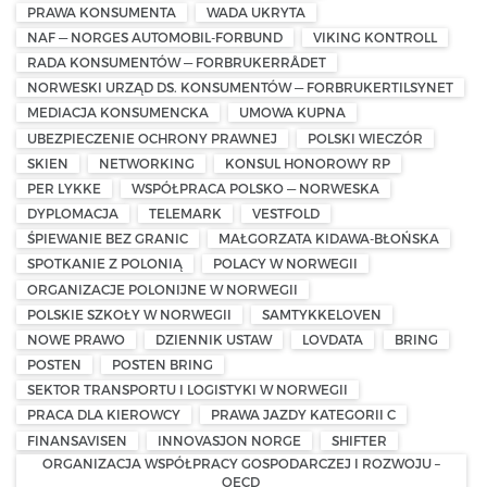
PRAWA KONSUMENTA
WADA UKRYTA
NAF — NORGES AUTOMOBIL-FORBUND
VIKING KONTROLL
RADA KONSUMENTÓW — FORBRUKERRÅDET
NORWESKI URZĄD DS. KONSUMENTÓW — FORBRUKERTILSYNET
MEDIACJA KONSUMENCKA
UMOWA KUPNA
UBEZPIECZENIE OCHRONY PRAWNEJ
POLSKI WIECZÓR
SKIEN
NETWORKING
KONSUL HONOROWY RP
PER LYKKE
WSPÓŁPRACA POLSKO — NORWESKA
DYPLOMACJA
TELEMARK
VESTFOLD
ŚPIEWANIE BEZ GRANIC
MAŁGORZATA KIDAWA-BŁOŃSKA
SPOTKANIE Z POLONIĄ
POLACY W NORWEGII
ORGANIZACJE POLONIJNE W NORWEGII
POLSKIE SZKOŁY W NORWEGII
SAMTYKKELOVEN
NOWE PRAWO
DZIENNIK USTAW
LOVDATA
BRING
POSTEN
POSTEN BRING
SEKTOR TRANSPORTU I LOGISTYKI W NORWEGII
PRACA DLA KIEROWCY
PRAWA JAZDY KATEGORII C
FINANSAVISEN
INNOVASJON NORGE
SHIFTER
ORGANIZACJA WSPÓŁPRACY GOSPODARCZEJ I ROZWOJU –
OECD