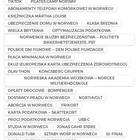
TIKTOK
PILATES CAMP NORWAY
ABONAMENTY TELEFONII KOMÓRKOWEJ W NORWEGII
KSIĘŻNICZKA MÄRTHA LOUISE
UBEZPIECZENIE DOMU W NORWEGII
KLASA ŚREDNIA
WIELKA BRYTANIA
OPTYMALIZACJA PODATKOWA
NORWESKIE SŁUŻBY BEZPIECZEŃSTWA — POLITIETS
SIKKERHETSTJENESTE, PST
POLSKIE DNI FILMOWE — DEN POLSKE FILMDAGER
PŁACA MINIMALNA W NORWEGII
EKUZ (EUROPEJSKA KARTA UBEZPIECZENIA ZDROWOTNEGO)
OLAV THON
KONGSBERG GRUPPEN
NORWESKA AKADEMIA WOJSKOWA — NORGES
MILITÆRHØGSKOLE
OPŁATY DROGOWE - BOMPENGER
DOSTAWCY PRĄDU W NORWEGII
NORTHVOLT
ABORCJA W NORWEGII
FRIKORT
KARTA PODATKOWA — SKATTEKORT
PROGI PODATKOWE NORWEGIA
USB-C
STUDIA W NORWEGII
JONAS GAHR STØRE
DONALD TUSK
SZTABY WOŚP W NORWEGII
33. FINAŁ