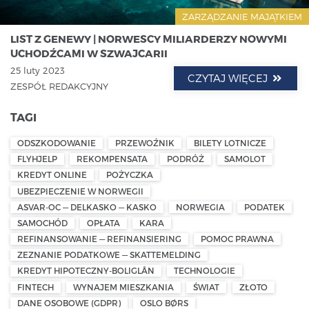
ZARZĄDZANIE MAJĄTKIEM
LIST Z GENEWY | NORWESCY MILIARDERZY NOWYMI
UCHODŹCAMI W SZWAJCARII
25 luty 2023
CZYTAJ WIĘCEJ
ZESPÓŁ REDAKCYJNY
TAGI
ODSZKODOWANIE
PRZEWOŹNIK
BILETY LOTNICZE
FLYHJELP
REKOMPENSATA
PODRÓŻ
SAMOLOT
KREDYT ONLINE
POŻYCZKA
UBEZPIECZENIE W NORWEGII
ASVAR-OC — DELKASKO — KASKO
NORWEGIA
PODATEK
SAMOCHÓD
OPŁATA
KARA
REFINANSOWANIE — REFINANSIERING
POMOC PRAWNA
ZEZNANIE PODATKOWE — SKATTEMELDING
KREDYT HIPOTECZNY-BOLIGLÅN
TECHNOLOGIE
FINTECH
WYNAJEM MIESZKANIA
ŚWIAT
ZŁOTO
DANE OSOBOWE (GDPR)
OSLO BØRS