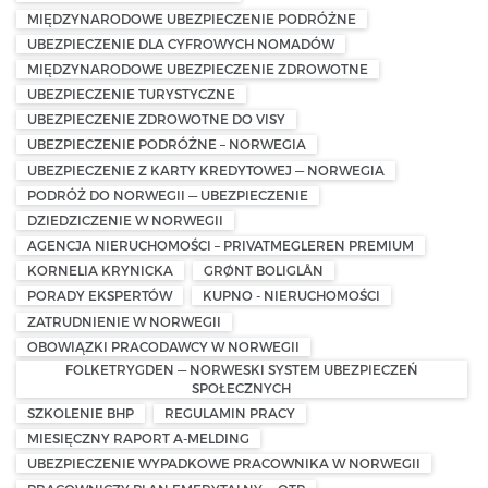
MIĘDZYNARODOWE UBEZPIECZENIE PODRÓŻNE
UBEZPIECZENIE DLA CYFROWYCH NOMADÓW
MIĘDZYNARODOWE UBEZPIECZENIE ZDROWOTNE
UBEZPIECZENIE TURYSTYCZNE
UBEZPIECZENIE ZDROWOTNE DO VISY
UBEZPIECZENIE PODRÓŻNE – NORWEGIA
UBEZPIECZENIE Z KARTY KREDYTOWEJ — NORWEGIA
PODRÓŻ DO NORWEGII — UBEZPIECZENIE
DZIEDZICZENIE W NORWEGII
AGENCJA NIERUCHOMOŚCI – PRIVATMEGLEREN PREMIUM
KORNELIA KRYNICKA
GRØNT BOLIGLÅN
PORADY EKSPERTÓW
KUPNO - NIERUCHOMOŚCI
ZATRUDNIENIE W NORWEGII
OBOWIĄZKI PRACODAWCY W NORWEGII
FOLKETRYGDEN — NORWESKI SYSTEM UBEZPIECZEŃ
SPOŁECZNYCH
SZKOLENIE BHP
REGULAMIN PRACY
MIESIĘCZNY RAPORT A-MELDING
UBEZPIECZENIE WYPADKOWE PRACOWNIKA W NORWEGII