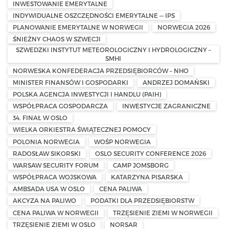
INWESTOWANIE EMERYTALNE
INDYWIDUALNE OSZCZĘDNOŚCI EMERYTALNE — IPS
PLANOWANIE EMERYTALNE W NORWEGII
NORWEGIA 2026
ŚNIEŻNY CHAOS W SZWECJI
SZWEDZKI INSTYTUT METEOROLOGICZNY I HYDROLOGICZNY –
SMHI
NORWESKA KONFEDERACJA PRZEDSIĘBIORCÓW – NHO
MINISTER FINANSÓW I GOSPODARKI
ANDRZEJ DOMAŃSKI
POLSKA AGENCJA INWESTYCJI I HANDLU (PAIH)
WSPÓŁPRACA GOSPODARCZA
INWESTYCJE ZAGRANICZNE
34. FINAŁ W OSLO
WIELKA ORKIESTRA ŚWIĄTECZNEJ POMOCY
POLONIA NORWEGIA
WOŚP NORWEGIA
RADOSŁAW SIKORSKI
OSLO SECURITY CONFERENCE 2026
WARSAW SECURITY FORUM
CAMP JOMSBORG
WSPÓŁPRACA WOJSKOWA
KATARZYNA PISARSKA
AMBSADA USA W OSLO
CENA PALIWA
AKCYZA NA PALIWO
PODATKI DLA PRZEDSIĘBIORSTW
CENA PALIWA W NORWEGII
TRZĘSIENIE ZIEMI W NORWEGII
TRZĘSIENIE ZIEMI W OSLO
NORSAR