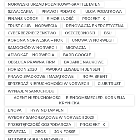
NORWESKI URZĄD PODATKOWY-SKATTEETATEN
SZWAJCARIA
PRAWO I PODATKI
ULGA PODATKOWA
FINANS NORGE
E-MOBILNOŚĆ
PROJEKT—K
TRUST CLUB — NORWEGIA
RENOWACJA ENERGETYCZNA
CYBERBEZPIECZEŃSTWO
OSZCZĘDNOŚCI
BSU
KORONA NORWESKA — NOK
UMOWA W NORWEGII
SAMOCHÓD W NORWEGII
MIGRACJA
ADWOKAT — NORWEGIA
BARD GOOGLE
OBSŁUGA PRAWNA FIRM
BADANIE NAUKOWE
HORIZON 2020
AWOKAT ELISABETH JENSEN
PRAWO SPADKOWE I MAJĄTKOWE
ROPA BRENT
SPRZEDAŻ NIERUCHOMOŚCI W NORWEGII
CLUB TRUST
WYNAJEM SAMOCHODU
AGENT NIERUCHOMOŚCI — EIENDOMSMEGLER, KORNELIA
KRYNICKA
ENOVA
HYWIND TAMPEN
WYBORY SAMORZĄDOWE W NORWEGII 2023
PRZESTĘPCZOŚĆ GOSPODARCZA
PROSJEKT—K
SZWECJA
OBOS
JON FOSSE
FOTOWOLTAIKA W NORWEGII