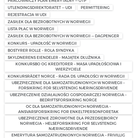
PRACOWNICZY PLAN EMERYTALNY — OTP
UTLENDINGSDIREKTORATET — UDI
PERMITTERING
REJESTRACJA W UDI
ZASIŁEK DLA BEZROBOTNYCH W NORWEGII
LISTA PŁAC W NORWEGII
ZASIŁEK DLA BEZROBOTNYCH W NORWEGII — DAGPENGER
KONKURS – UPADŁOŚĆ W NORWEGII
BOSTYRER ROLLE – ROLA SYNDYKA
SKYLDNERENS EIENDELER – MAJĄTEK DŁUŻNIKA
KONKURSBO OG KREDITORER – MASA UPADŁOŚCIOWA I
WIERZYCIELE
KONKURSRÅDET NORGE – RADA DS. UPADŁOŚCI W NORWEGII
UBEZPIECZENIE DLA SAMOZATRUDNIONYCH W NORWEGII –
FORSIKRING FOR SELVSTENDIG NÆRINGSDRIVENDE
UBEZPIECZENIE DZIAŁALNOŚCI GOSPODARCZEJ NORWEGIA –
BEDRIFTSFORSIKRING NORGE
OC DLA SAMOZATRUDNIONYCH NORWEGIA –
ANSVARSFORSIKRING FOR ENKELTPERSONFORETAK
UBEZPIECZENIE ZDROWOTNE DLA PRZEDSIĘBIORCY
NORWEGIA – HELSEFORSIKRING FOR SELVSTENDIG
NÆRINGSDRIVENDE
EMERYTURA SAMOZATRUDNIONYCH NORWEGIA – FRIVILLIG