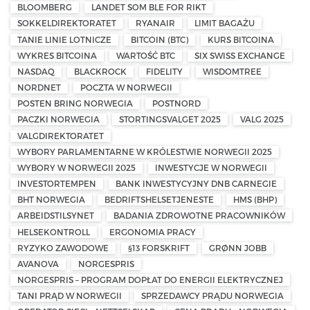
BLOOMBERG
LANDET SOM BLE FOR RIKT
SOKKELDIREKTORATET
RYANAIR
LIMIT BAGAŻU
TANIE LINIE LOTNICZE
BITCOIN (BTC)
KURS BITCOINA
WYKRES BITCOINA
WARTOŚĆ BTC
SIX SWISS EXCHANGE
NASDAQ
BLACKROCK
FIDELITY
WISDOMTREE
NORDNET
POCZTA W NORWEGII
POSTEN BRING NORWEGIA
POSTNORD
PACZKI NORWEGIA
STORTINGSVALGET 2025
VALG 2025
VALGDIREKTORATET
WYBORY PARLAMENTARNE W KRÓLESTWIE NORWEGII 2025
WYBORY W NORWEGII 2025
INWESTYCJE W NORWEGII
INVESTORTEMPEN
BANK INWESTYCYJNY DNB CARNEGIE
BHT NORWEGIA
BEDRIFTSHELSETJENESTE
HMS (BHP)
ARBEIDSTILSYNET
BADANIA ZDROWOTNE PRACOWNIKÓW
HELSEKONTROLL
ERGONOMIA PRACY
RYZYKO ZAWODOWE
§13 FORSKRIFT
GRØNN JOBB
AVANOVA
NORGESPRIS
NORGESPRIS – PROGRAM DOPŁAT DO ENERGII ELEKTRYCZNEJ
TANI PRĄD W NORWEGII
SPRZEDAWCY PRĄDU NORWEGIA