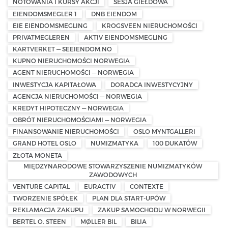
NOTOWANIA I KURSY AKCJI
SESJA GIEŁDOWA
EIENDOMSMEGLER 1
DNB EIENDOM
EIE EIENDOMSMEGLING
KROGSVEEN NIERUCHOMOŚCI
PRIVATMEGLEREN
AKTIV EIENDOMSMEGLING
KARTVERKET — SEEIENDOM.NO
KUPNO NIERUCHOMOŚCI NORWEGIA
AGENT NIERUCHOMOŚCI — NORWEGIA
INWESTYCJA KAPITAŁOWA
DORADCA INWESTYCYJNY
AGENCJA NIERUCHOMOŚCI — NORWEGIA
KREDYT HIPOTECZNY — NORWEGIA
OBRÓT NIERUCHOMOŚCIAMI — NORWEGIA
FINANSOWANIE NIERUCHOMOŚCI
OSLO MYNTGALLERI
GRAND HOTEL OSLO
NUMIZMATYKA
100 DUKATÓW
ZŁOTA MONETA
MIĘDZYNARODOWE STOWARZYSZENIE NUMIZMATYKÓW
ZAWODOWYCH
VENTURE CAPITAL
EURACTIV
CONTEXTE
TWORZENIE SPÓŁEK
PLAN DLA START-UPÓW
REKLAMACJA ZAKUPU
ZAKUP SAMOCHODU W NORWEGII
BERTEL O. STEEN
MØLLER BIL
BILIA