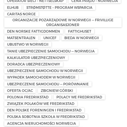
OPERATOR SIECI – NETTSELSKAP
CENA PRĄDU – NORWEGIA
ELHUB
STRØMSTØTTE – PROGRAM WSPARCIA
CARITAS NORGE
ORGANIZACJE POZARZĄDOWE W NORWEGII — FRIVILLIGE
ORGANISASJONER
DEN NORSKE FATTIGDOMMEN
FATTIGHUSET
MATSENTRALEN
UNICEF
BIEDA W NORWEGII
UBUSTWO W NORWEGII
TANIE UBEZPIECZENIE SAMOCHODU — NORWEGIA
KALKULATOR UBEZPIECZENIOWY
DORADCA UBEZPIECZENIOWY
UBEZPIECZENIE SAMOCHODU W NORWEGII
WYPADEK SAMOCHODEM W NORWEGII
UBEZPIECZENIE SAMOCHODU — PORÓWNANIE
OFERTA OC/AC
ZBIGNIEW GÓRSKI
POLONIA FREDRIKSTAD
POLACY WE FREDRIKSTAD
ZWIĄZEK POLAKÓW WE FREDRIKSTAD
DEN POLSKE FORENINGEN I FREDRIKSTAD
POLSKA SOBOTNIA SZKOŁA W FREDRIKSTAD
AGENCJA NIERUCHOMOŚCI NORWEGIA