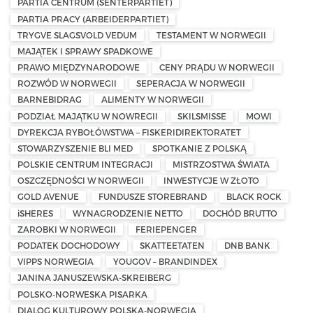
PARTIA CENTRUM (SENTERPARTIET)
PARTIA PRACY (ARBEIDERPARTIET)
TRYGVE SLAGSVOLD VEDUM
TESTAMENT W NORWEGII
MAJĄTEK I SPRAWY SPADKOWE
PRAWO MIĘDZYNARODOWE
CENY PRĄDU W NORWEGII
ROZWÓD W NORWEGII
SEPERACJA W NORWEGII
BARNEBIDRAG
ALIMENTY W NORWEGII
PODZIAŁ MAJĄTKU W NOWREGII
SKILSMISSE
MOWI
DYREKCJA RYBOŁÓWSTWA – FISKERIDIREKTORATET
STOWARZYSZENIE BLI MED
SPOTKANIE Z POLSKĄ
POLSKIE CENTRUM INTEGRACJI
MISTRZOSTWA ŚWIATA
OSZCZĘDNOŚCI W NORWEGII
INWESTYCJE W ZŁOTO
GOLD AVENUE
FUNDUSZE STOREBRAND
BLACK ROCK
iSHERES
WYNAGRODZENIE NETTO
DOCHÓD BRUTTO
ZAROBKI W NORWEGII
FERIEPENGER
PODATEK DOCHODOWY
SKATTEETATEN
DNB BANK
VIPPS NORWEGIA
YOUGOV – BRANDINDEX
JANINA JANUSZEWSKA-SKREIBERG
POLSKO-NORWESKA PISARKA
DIALOG KULTUROWY POLSKA-NORWEGIA