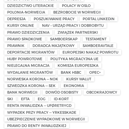
DZIEDZICTWO LITERACKIE
POLACY W OSLO
POLONIA-NORWEGIA
BEZROBOCIE W NORWEGII
DEPRESJA
POSZUKIWANIE PRACY
PORTAL LINKEDIN
KURSY ONLINE
NAV – URZĄD PRACY I DOBROBYTU
PRAWO DZIEDZICZENIA
ZWIĄZEK PARTNERSKI
PRAWO SPADKOWE
SAMBOERSKAP
TESTAMENT
PRAWNIK
DORADCA MAJĄTKOWY
SAMBOERAVTALE
DEPORTACJE MIGRANTÓW
EUROPEJSKI NAKAZ POWROTU
HUBY POWROTOWE
POLITYKA MIGRACYJNA UE
NIELEGALNA MIGRACJA
KOMISJA EUROPESJKA
WYDALANIE MIGRANTÓW
BANK HSBC
OPEC+
NORWESKA KORONA — NOK
KURSY WALUT
SZWEDZKA KORONA — SEK
EKONOMIA
BANK NORWEGII
DOWÓD OSOBISTY
OBCOKRAJOWCY
SKI
EFTA
EOG
ID-KORT
RENTA INWALIDZKA — UFØRETRYGD
WYPADEK PRZY PRACY — YRKESSKADE
UBEZPIECZENIE WYPADKOWE W NORWEGII
PRAWO DO RENTY INWALIDZKIEJ