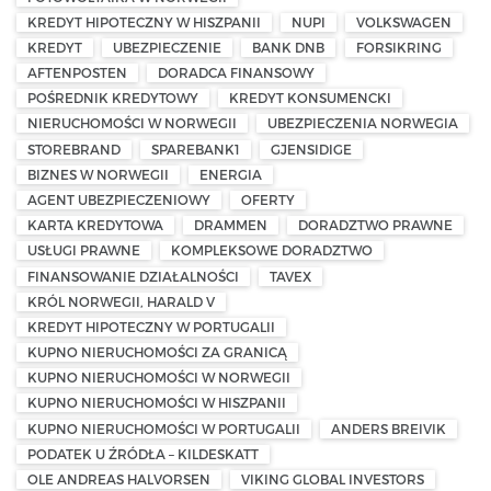
KREDYT HIPOTECZNY W HISZPANII
NUPI
VOLKSWAGEN
KREDYT
UBEZPIECZENIE
BANK DNB
FORSIKRING
AFTENPOSTEN
DORADCA FINANSOWY
POŚREDNIK KREDYTOWY
KREDYT KONSUMENCKI
NIERUCHOMOŚCI W NORWEGII
UBEZPIECZENIA NORWEGIA
STOREBRAND
SPAREBANK1
GJENSIDIGE
BIZNES W NORWEGII
ENERGIA
AGENT UBEZPIECZENIOWY
OFERTY
KARTA KREDYTOWA
DRAMMEN
DORADZTWO PRAWNE
USŁUGI PRAWNE
KOMPLEKSOWE DORADZTWO
FINANSOWANIE DZIAŁALNOŚCI
TAVEX
KRÓL NORWEGII, HARALD V
KREDYT HIPOTECZNY W PORTUGALII
KUPNO NIERUCHOMOŚCI ZA GRANICĄ
KUPNO NIERUCHOMOŚCI W NORWEGII
KUPNO NIERUCHOMOŚCI W HISZPANII
KUPNO NIERUCHOMOŚCI W PORTUGALII
ANDERS BREIVIK
PODATEK U ŹRÓDŁA – KILDESKATT
OLE ANDREAS HALVORSEN
VIKING GLOBAL INVESTORS