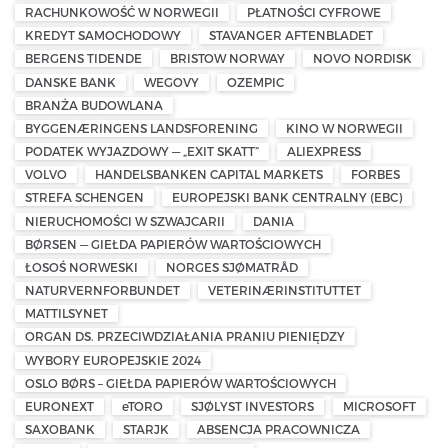
RACHUNKOWOŚĆ W NORWEGII
PŁATNOŚCI CYFROWE
KREDYT SAMOCHODOWY
STAVANGER AFTENBLADET
BERGENS TIDENDE
BRISTOW NORWAY
NOVO NORDISK
DANSKE BANK
WEGOVY
OZEMPIC
BRANŻA BUDOWLANA
BYGGENÆRINGENS LANDSFORENING
KINO W NORWEGII
PODATEK WYJAZDOWY — „EXIT SKATT”
ALIEXPRESS
VOLVO
HANDELSBANKEN CAPITAL MARKETS
FORBES
STREFA SCHENGEN
EUROPEJSKI BANK CENTRALNY (EBC)
NIERUCHOMOŚCI W SZWAJCARII
DANIA
BØRSEN — GIEŁDA PAPIERÓW WARTOŚCIOWYCH
ŁOSOŚ NORWESKI
NORGES SJØMATRÅD
NATURVERNFORBUNDET
VETERINÆRINSTITUTTET
MATTILSYNET
ORGAN DS. PRZECIWDZIAŁANIA PRANIU PIENIĘDZY
WYBORY EUROPEJSKIE 2024
OSLO BØRS – GIEŁDA PAPIERÓW WARTOŚCIOWYCH
EURONEXT
eTORO
SJØLYST INVESTORS
MICROSOFT
SAXOBANK
STARJK
ABSENCJA PRACOWNICZA