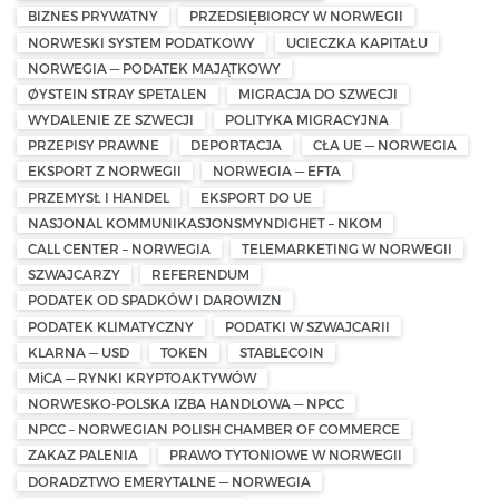
BIZNES PRYWATNY
PRZEDSIĘBIORCY W NORWEGII
NORWESKI SYSTEM PODATKOWY
UCIECZKA KAPITAŁU
NORWEGIA — PODATEK MAJĄTKOWY
ØYSTEIN STRAY SPETALEN
MIGRACJA DO SZWECJI
WYDALENIE ZE SZWECJI
POLITYKA MIGRACYJNA
PRZEPISY PRAWNE
DEPORTACJA
CŁA UE — NORWEGIA
EKSPORT Z NORWEGII
NORWEGIA — EFTA
PRZEMYSŁ I HANDEL
EKSPORT DO UE
NASJONAL KOMMUNIKASJONSMYNDIGHET – NKOM
CALL CENTER – NORWEGIA
TELEMARKETING W NORWEGII
SZWAJCARZY
REFERENDUM
PODATEK OD SPADKÓW I DAROWIZN
PODATEK KLIMATYCZNY
PODATKI W SZWAJCARII
KLARNA — USD
TOKEN
STABLECOIN
MiCA — RYNKI KRYPTOAKTYWÓW
NORWESKO-POLSKA IZBA HANDLOWA — NPCC
NPCC – NORWEGIAN POLISH CHAMBER OF COMMERCE
ZAKAZ PALENIA
PRAWO TYTONIOWE W NORWEGII
DORADZTWO EMERYTALNE — NORWEGIA