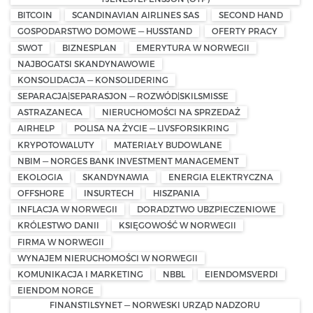
BITCOIN
SCANDINAVIAN AIRLINES SAS
SECOND HAND
GOSPODARSTWO DOMOWE — HUSSTAND
OFERTY PRACY
SWOT
BIZNESPLAN
EMERYTURA W NORWEGII
NAJBOGATSI SKANDYNAWOWIE
KONSOLIDACJA — KONSOLIDERING
SEPARACJA|SEPARASJON — ROZWÓD|SKILSMISSE
ASTRAZANECA
NIERUCHOMOŚCI NA SPRZEDAŻ
AIRHELP
POLISA NA ŻYCIE — LIVSFORSIKRING
KRYPOTOWALUTY
MATERIAŁY BUDOWLANE
NBIM — NORGES BANK INVESTMENT MANAGEMENT
EKOLOGIA
SKANDYNAWIA
ENERGIA ELEKTRYCZNA
OFFSHORE
INSURTECH
HISZPANIA
INFLACJA W NORWEGII
DORADZTWO UBZPIECZENIOWE
KRÓLESTWO DANII
KSIĘGOWOŚĆ W NORWEGII
FIRMA W NORWEGII
WYNAJEM NIERUCHOMOŚCI W NORWEGII
KOMUNIKACJA I MARKETING
NBBL
EIENDOMSVERDI
EIENDOM NORGE
FINANSTILSYNET — NORWESKI URZĄD NADZORU