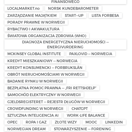
FINANSOWEGO
LOCALMARKET.no
NORSK KUNDEBAROMETER
ZARZĄDZANIE MAJĄTKIEM
START—UP
LISTA FORBESA
PORADY PRAWNE W NORWEGII
RYBACTWO I AKWAKULTURA
ŚWIATOWA ORGANIZACJA ZDROWIA (WHO)
DIAGNOZA ENERGETYCZNA NIERUCHOMOŚCI —
ENERGIVURDERING
MCKINSEY GLOBAL INSTITUTE
PAXLOVID — NORWEGIA
KREDYT MIESZKANIOWY — NORWEGIA
KREDYT KONSUMENCKI — FORBRUKSLÅN
OBRÓT NIERUCHOMOŚCIAMI W NORWEGII
BADANIE RYNKU W NORWEGII
BEZPŁATNA POMOC PRAWNA — „FRI RETTSHJELP”
SAMOCHÓD ELEKTRYCZNY W NORWEGII
GJELDSREGISTERET — REJESTR DŁUGÓW W NORWEGII
CROWDFUNDING W NORWEGII
CHATGPT
SZTUCZNA INTELIGENCJA AI
WORK-LIFE BALANCE
OPEC
ROPA I GAZ
ZŁOTE WIZY
MOOC
LINKEDIN
NORWEGIAN DREAM
STOWARZYSZENIE — FORENING