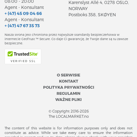
08:00 - 20:00
Karenslyst Allé 4, 0278 OSLO,
Agent - Konsultant
NORWAY
+ (47) 45 09 04 66
Postboks 358, SKØYEN
Agent - Konsultant
+ (47) 47 67 35 73
Nasza strona jest chroniona przez najwyższe standardy bezpieczeństwa w
internecie GeoTrust ™ Secure. Co daje Ci gwarancję, że Twoje dane są tu zawsze
bezpieczne.
O SERWISIE
KONTAKT
POLITYKA PRYWATNOŚCI
REGULAMIN
WAŻNE PLIKI
© Copyright 2016-2026
The LOCALMARKET.no
The content of this website is for information purposes only and does not
constitute as advice. While we take every care to ensure the information