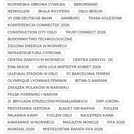
NORWESKA OBRONA CYWILNA
SØRUMSAND
NESKOLLEN
SKALA RICHTERA
OSLO-BERLIN
VY DSB DEUTSCHE BAHN
HAMBURG
TRASA KOLEJOWA
KONFERENCJA CONNECTDC 2026
CONSTRUCTION CITY OSLO
TRUST CONNECT 2026
BUDOWNICTWO TECHNOLOGICZNE
ZIELONA ENERGIA W NORWEGII
INFRASTRUKTURA CYFROWA
CENTRA DANYCH W NORWEGII
CENTRA DANYCH – DC
EWA PAJOR
UEFA LIGA MISTRZYŃ KOBIET 2026
ULLEVAAL STADION W OSLO
FC BARCELONA FEMENÍ
OLYMPIQUE LYONNAIS FÉMININ
BITWA O NARWIK
ZWIĄZEK POLAKÓW W NARWIKU
POLSK FORENING I NARVIK
21. BRYGADA STRZELCÓW PODHALAŃSKICH
ORP «GROM»
PRZYSTANEK HISTORIA
SLAGET OM NARVIK
FUGLEN
PALARNIA KAWY
FUGLEN OSLO
NAJLEPSZA KAWA
KAWIARNIE W NORWEGII
MAGAZYN MONCLE
FIFA 2026
MUNDIAL 2026
MISTRZOSTWA ŚWIATA FIFA 2026