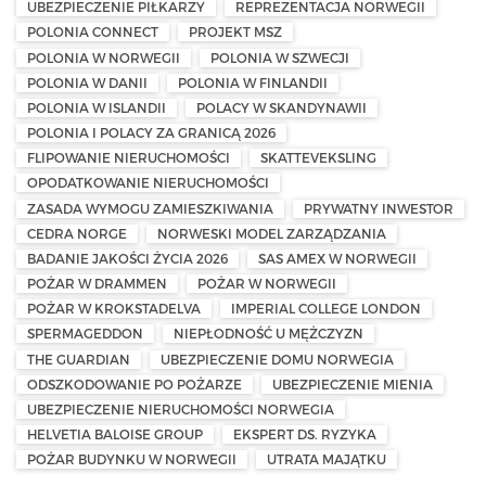
UBEZPIECZENIE PIŁKARZY
REPREZENTACJA NORWEGII
POLONIA CONNECT
PROJEKT MSZ
POLONIA W NORWEGII
POLONIA W SZWECJI
POLONIA W DANII
POLONIA W FINLANDII
POLONIA W ISLANDII
POLACY W SKANDYNAWII
POLONIA I POLACY ZA GRANICĄ 2026
FLIPOWANIE NIERUCHOMOŚCI
SKATTEVEKSLING
OPODATKOWANIE NIERUCHOMOŚCI
ZASADA WYMOGU ZAMIESZKIWANIA
PRYWATNY INWESTOR
CEDRA NORGE
NORWESKI MODEL ZARZĄDZANIA
BADANIE JAKOŚCI ŻYCIA 2026
SAS AMEX W NORWEGII
POŻAR W DRAMMEN
POŻAR W NORWEGII
POŻAR W KROKSTADELVA
IMPERIAL COLLEGE LONDON
SPERMAGEDDON
NIEPŁODNOŚĆ U MĘŻCZYZN
THE GUARDIAN
UBEZPIECZENIE DOMU NORWEGIA
ODSZKODOWANIE PO POŻARZE
UBEZPIECZENIE MIENIA
UBEZPIECZENIE NIERUCHOMOŚCI NORWEGIA
HELVETIA BALOISE GROUP
EKSPERT DS. RYZYKA
POŻAR BUDYNKU W NORWEGII
UTRATA MAJĄTKU