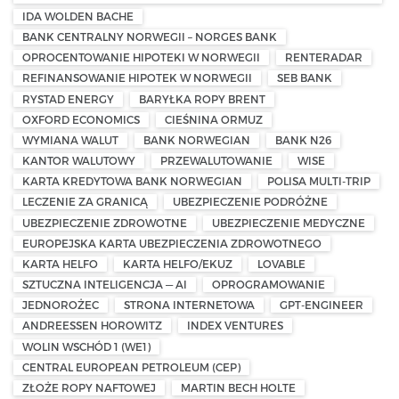
IDA WOLDEN BACHE
BANK CENTRALNY NORWEGII – NORGES BANK
OPROCENTOWANIE HIPOTEKI W NORWEGII
RENTERADAR
REFINANSOWANIE HIPOTEK W NORWEGII
SEB BANK
RYSTAD ENERGY
BARYŁKA ROPY BRENT
OXFORD ECONOMICS
CIEŚNINA ORMUZ
WYMIANA WALUT
BANK NORWEGIAN
BANK N26
KANTOR WALUTOWY
PRZEWALUTOWANIE
WISE
KARTA KREDYTOWA BANK NORWEGIAN
POLISA MULTI-TRIP
LECZENIE ZA GRANICĄ
UBEZPIECZENIE PODRÓŻNE
UBEZPIECZENIE ZDROWOTNE
UBEZPIECZENIE MEDYCZNE
EUROPEJSKA KARTA UBEZPIECZENIA ZDROWOTNEGO
KARTA HELFO
KARTA HELFO/EKUZ
LOVABLE
SZTUCZNA INTELIGENCJA — AI
OPROGRAMOWANIE
JEDNOROŻEC
STRONA INTERNETOWA
GPT-ENGINEER
ANDREESSEN HOROWITZ
INDEX VENTURES
WOLIN WSCHÓD 1 (WE1)
CENTRAL EUROPEAN PETROLEUM (CEP)
ZŁOŻE ROPY NAFTOWEJ
MARTIN BECH HOLTE