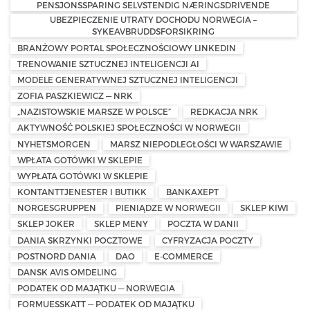
PENSJONSSPARING SELVSTENDIG NÆRINGSDRIVENDE
UBEZPIECZENIE UTRATY DOCHODU NORWEGIA –
SYKEAVBRUDDSFORSIKRING
BRANŻOWY PORTAL SPOŁECZNOŚCIOWY LINKEDIN
TRENOWANIE SZTUCZNEJ INTELIGENCJI AI
MODELE GENERATYWNEJ SZTUCZNEJ INTELIGENCJI
ZOFIA PASZKIEWICZ — NRK
„NAZISTOWSKIE MARSZE W POLSCE”
REDKACJA NRK
AKTYWNOŚĆ POLSKIEJ SPOŁECZNOŚCI W NORWEGII
NYHETSMORGEN
MARSZ NIEPODLEGŁOŚCI W WARSZAWIE
WPŁATA GOTÓWKI W SKLEPIE
WYPŁATA GOTÓWKI W SKLEPIE
KONTANTTJENESTER I BUTIKK
BANKAXEPT
NORGESGRUPPEN
PIENIĄDZE W NORWEGII
SKLEP KIWI
SKLEP JOKER
SKLEP MENY
POCZTA W DANII
DANIA SKRZYNKI POCZTOWE
CYFRYZACJA POCZTY
POSTNORD DANIA
DAO
E-COMMERCE
DANSK AVIS OMDELING
PODATEK OD MAJĄTKU — NORWEGIA
FORMUESSKATT — PODATEK OD MAJĄTKU