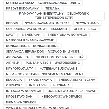
SYSTEM WSPARCIA — KOMPENSASJONSORDNING
KREDYT BUDOWLANY
TESLA Inc.
FIRMOWY PLAN EMERYTALNY — OBLIGATORISK
TJENESTEPENSJON (OTP)
BITCOIN
SCANDINAVIAN AIRLINES SAS
SECOND HAND
GOSPODARSTWO DOMOWE — HUSSTAND
OFERTY PRACY
SWOT
BIZNESPLAN
EMERYTURA W NORWEGII
NAJBOGATSI SKANDYNAWOWIE
KONSOLIDACJA — KONSOLIDERING
SEPARACJA|SEPARASJON — ROZWÓD|SKILSMISSE
ASTRAZANECA
NIERUCHOMOŚCI NA SPRZEDAŻ
AIRHELP
POLISA NA ŻYCIE — LIVSFORSIKRING
KRYPOTOWALUTY
MATERIAŁY BUDOWLANE
NBIM — NORGES BANK INVESTMENT MANAGEMENT
EKOLOGIA
SKANDYNAWIA
ENERGIA ELEKTRYCZNA
OFFSHORE
INSURTECH
HISZPANIA
INFLACJA W NORWEGII
DORADZTWO UBZPIECZENIOWE
KRÓLESTWO DANII
KSIĘGOWOŚĆ W NORWEGII
FIRMA W NORWEGII
WYNAJEM NIERUCHOMOŚCI W NORWEGII