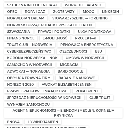
SZTUCZNA INTELIGENCJA AI
WORK-LIFE BALANCE
OPEC
ROPA I GAZ
ZŁOTE WIZY
MOOC
LINKEDIN
NORWEGIAN DREAM
STOWARZYSZENIE — FORENING
NORWESKI URZĄD PODATKOWY-SKATTEETATEN
SZWAJCARIA
PRAWO I PODATKI
ULGA PODATKOWA
FINANS NORGE
E-MOBILNOŚĆ
PROJEKT—K
TRUST CLUB — NORWEGIA
RENOWACJA ENERGETYCZNA
CYBERBEZPIECZEŃSTWO
OSZCZĘDNOŚCI
BSU
KORONA NORWESKA — NOK
UMOWA W NORWEGII
SAMOCHÓD W NORWEGII
MIGRACJA
ADWOKAT — NORWEGIA
BARD GOOGLE
OBSŁUGA PRAWNA FIRM
BADANIE NAUKOWE
HORIZON 2020
AWOKAT ELISABETH JENSEN
PRAWO SPADKOWE I MAJĄTKOWE
ROPA BRENT
SPRZEDAŻ NIERUCHOMOŚCI W NORWEGII
CLUB TRUST
WYNAJEM SAMOCHODU
AGENT NIERUCHOMOŚCI — EIENDOMSMEGLER, KORNELIA
KRYNICKA
ENOVA
HYWIND TAMPEN