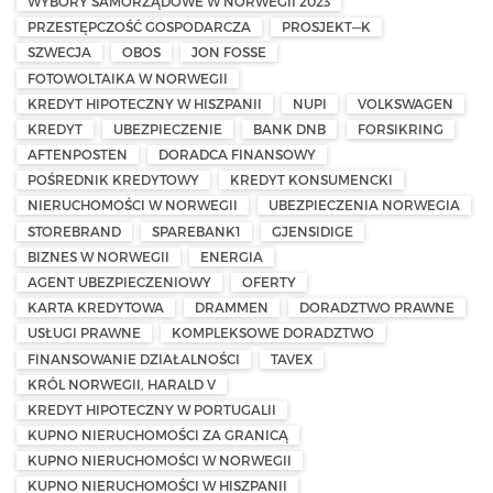
WYBORY SAMORZĄDOWE W NORWEGII 2023
PRZESTĘPCZOŚĆ GOSPODARCZA
PROSJEKT—K
SZWECJA
OBOS
JON FOSSE
FOTOWOLTAIKA W NORWEGII
KREDYT HIPOTECZNY W HISZPANII
NUPI
VOLKSWAGEN
KREDYT
UBEZPIECZENIE
BANK DNB
FORSIKRING
AFTENPOSTEN
DORADCA FINANSOWY
POŚREDNIK KREDYTOWY
KREDYT KONSUMENCKI
NIERUCHOMOŚCI W NORWEGII
UBEZPIECZENIA NORWEGIA
STOREBRAND
SPAREBANK1
GJENSIDIGE
BIZNES W NORWEGII
ENERGIA
AGENT UBEZPIECZENIOWY
OFERTY
KARTA KREDYTOWA
DRAMMEN
DORADZTWO PRAWNE
USŁUGI PRAWNE
KOMPLEKSOWE DORADZTWO
FINANSOWANIE DZIAŁALNOŚCI
TAVEX
KRÓL NORWEGII, HARALD V
KREDYT HIPOTECZNY W PORTUGALII
KUPNO NIERUCHOMOŚCI ZA GRANICĄ
KUPNO NIERUCHOMOŚCI W NORWEGII
KUPNO NIERUCHOMOŚCI W HISZPANII