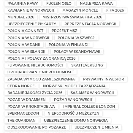
PALARNIA KAWY
FUGLEN OSLO
NAJLEPSZA KAWA
KAWIARNIE W NORWEGII
MAGAZYN MONCLE
FIFA 2026
MUNDIAL 2026
MISTRZOSTWA ŚWIATA FIFA 2026
UBEZPIECZENIE PIŁKARZY
REPREZENTACJA NORWEGII
POLONIA CONNECT
PROJEKT MSZ
POLONIA W NORWEGII
POLONIA W SZWECJI
POLONIA W DANII
POLONIA W FINLANDII
POLONIA W ISLANDII
POLACY W SKANDYNAWII
POLONIA I POLACY ZA GRANICĄ 2026
FLIPOWANIE NIERUCHOMOŚCI
SKATTEVEKSLING
OPODATKOWANIE NIERUCHOMOŚCI
ZASADA WYMOGU ZAMIESZKIWANIA
PRYWATNY INWESTOR
CEDRA NORGE
NORWESKI MODEL ZARZĄDZANIA
BADANIE JAKOŚCI ŻYCIA 2026
SAS AMEX W NORWEGII
POŻAR W DRAMMEN
POŻAR W NORWEGII
POŻAR W KROKSTADELVA
IMPERIAL COLLEGE LONDON
SPERMAGEDDON
NIEPŁODNOŚĆ U MĘŻCZYZN
THE GUARDIAN
UBEZPIECZENIE DOMU NORWEGIA
ODSZKODOWANIE PO POŻARZE
UBEZPIECZENIE MIENIA