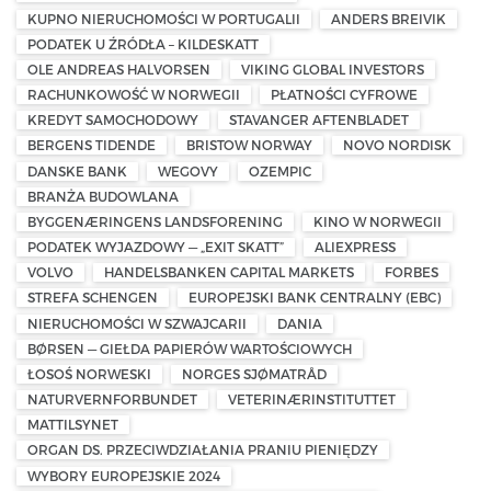
KUPNO NIERUCHOMOŚCI W PORTUGALII
ANDERS BREIVIK
PODATEK U ŹRÓDŁA – KILDESKATT
OLE ANDREAS HALVORSEN
VIKING GLOBAL INVESTORS
RACHUNKOWOŚĆ W NORWEGII
PŁATNOŚCI CYFROWE
KREDYT SAMOCHODOWY
STAVANGER AFTENBLADET
BERGENS TIDENDE
BRISTOW NORWAY
NOVO NORDISK
DANSKE BANK
WEGOVY
OZEMPIC
BRANŻA BUDOWLANA
BYGGENÆRINGENS LANDSFORENING
KINO W NORWEGII
PODATEK WYJAZDOWY — „EXIT SKATT”
ALIEXPRESS
VOLVO
HANDELSBANKEN CAPITAL MARKETS
FORBES
STREFA SCHENGEN
EUROPEJSKI BANK CENTRALNY (EBC)
NIERUCHOMOŚCI W SZWAJCARII
DANIA
BØRSEN — GIEŁDA PAPIERÓW WARTOŚCIOWYCH
ŁOSOŚ NORWESKI
NORGES SJØMATRÅD
NATURVERNFORBUNDET
VETERINÆRINSTITUTTET
MATTILSYNET
ORGAN DS. PRZECIWDZIAŁANIA PRANIU PIENIĘDZY
WYBORY EUROPEJSKIE 2024