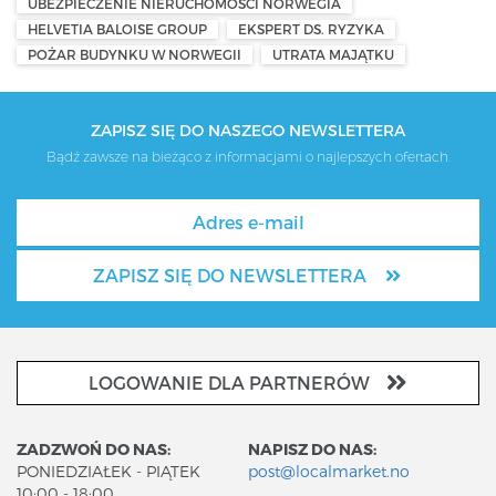
UBEZPIECZENIE NIERUCHOMOŚCI NORWEGIA
HELVETIA BALOISE GROUP
EKSPERT DS. RYZYKA
POŻAR BUDYNKU W NORWEGII
UTRATA MAJĄTKU
ZAPISZ SIĘ DO NASZEGO NEWSLETTERA
Bądź zawsze na bieżąco z informacjami o najlepszych ofertach.
ZAPISZ SIĘ DO NEWSLETTERA
LOGOWANIE DLA PARTNERÓW
ZADZWOŃ DO NAS:
NAPISZ DO NAS:
PONIEDZIAŁEK - PIĄTEK
post@localmarket.no
10:00 - 18:00