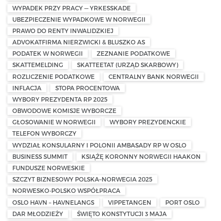
WYPADEK PRZY PRACY — YRKESSKADE
UBEZPIECZENIE WYPADKOWE W NORWEGII
PRAWO DO RENTY INWALIDZKIEJ
ADVOKATFIRMA NIERZWICKI & BLUSZKO AS
PODATEK W NORWEGII
ZEZNANIE PODATKOWE
SKATTEMELDING
SKATTEETAT (URZĄD SKARBOWY)
ROZLICZENIE PODATKOWE
CENTRALNY BANK NORWEGII
INFLACJA
STOPA PROCENTOWA
WYBORY PREZYDENTA RP 2025
OBWODOWE KOMISJE WYBORCZE
GŁOSOWANIE W NORWEGII
WYBORY PREZYDENCKIE
TELEFON WYBORCZY
WYDZIAŁ KONSULARNY I POLONII AMBASADY RP W OSLO
BUSINESS SUMMIT
KSIĄŻĘ KORONNY NORWEGII HAAKON
FUNDUSZE NORWESKIE
SZCZYT BIZNESOWY POLSKA–NORWEGIA 2025
NORWESKO-POLSKO WSPÓŁPRACA
OSLO HAVN – HAVNELANGS
VIPPETANGEN
PORT OSLO
DAR MŁODZIEŻY
ŚWIĘTO KONSTYTUCJI 3 MAJA