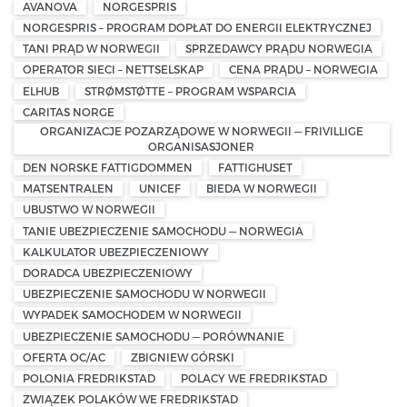
AVANOVA
NORGESPRIS
NORGESPRIS – PROGRAM DOPŁAT DO ENERGII ELEKTRYCZNEJ
TANI PRĄD W NORWEGII
SPRZEDAWCY PRĄDU NORWEGIA
OPERATOR SIECI – NETTSELSKAP
CENA PRĄDU – NORWEGIA
ELHUB
STRØMSTØTTE – PROGRAM WSPARCIA
CARITAS NORGE
ORGANIZACJE POZARZĄDOWE W NORWEGII — FRIVILLIGE
ORGANISASJONER
DEN NORSKE FATTIGDOMMEN
FATTIGHUSET
MATSENTRALEN
UNICEF
BIEDA W NORWEGII
UBUSTWO W NORWEGII
TANIE UBEZPIECZENIE SAMOCHODU — NORWEGIA
KALKULATOR UBEZPIECZENIOWY
DORADCA UBEZPIECZENIOWY
UBEZPIECZENIE SAMOCHODU W NORWEGII
WYPADEK SAMOCHODEM W NORWEGII
UBEZPIECZENIE SAMOCHODU — PORÓWNANIE
OFERTA OC/AC
ZBIGNIEW GÓRSKI
POLONIA FREDRIKSTAD
POLACY WE FREDRIKSTAD
ZWIĄZEK POLAKÓW WE FREDRIKSTAD