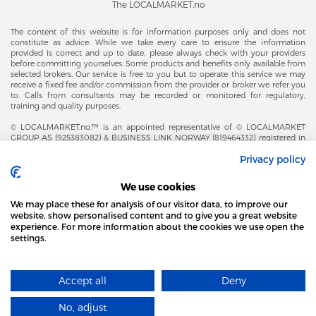
The LOCALMARKET.no
The content of this website is for information purposes only and does not
constitute as advice. While we take every care to ensure the information
provided is correct and up to date, please always check with your providers
before committing yourselves. Some products and benefits only available from
selected brokers. Our service is free to you but to operate this service we may
receive a fixed fee and/or commission from the provider or broker we refer you
to. Calls from consultants may be recorded or monitored for regulatory,
training and quality purposes.
© LOCALMARKET.no.™ is an appointed representative of © LOCALMARKET
GROUP AS (925383082) & BUSINESS LINK NORWAY (819464332) registered in
The Office of Business Enterprises in The Kingdom of Norway |
Privacy policy
Brønnøysundregistrene. Financial & Insurance Services and Markets Authority,
and subject to limited regulation by the Financial Conduct Authority. Head
Office Adresse: Karenslyst Alle 4, 0278 Oslo – Skøyen. Post Adresse: Postboks
We use cookies
358, 0213 Oslo, Norway. Email Contact: post@localmarket.no. Office Contact: +
47 23 89 88 63 © Copyright 2016-2026 The LOCALMARKET GROUP ™.
We may place these for analysis of our visitor data, to improve our
website, show personalised content and to give you a great website
experience. For more information about the cookies we use open the
settings.
DODATKOWO OD ZESPOŁU LOCALMARKET |
USŁUGI DLA BIZNESU
STRONA LOCAL MARKET WYKORZYSTUJE PLIKI
COOKIES
Accept all
Deny
DOWIEDZ SIĘ WIĘCEJ
Designed and Developed by
No, adjust
ROZUMIEM
​localmarket GROUP™