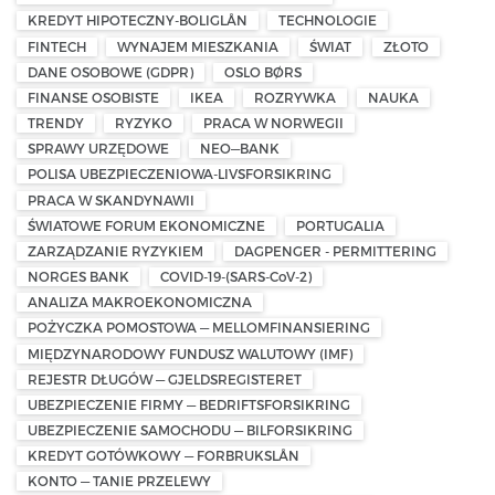
KREDYT HIPOTECZNY-BOLIGLÅN
TECHNOLOGIE
FINTECH
WYNAJEM MIESZKANIA
ŚWIAT
ZŁOTO
DANE OSOBOWE (GDPR)
OSLO BØRS
FINANSE OSOBISTE
IKEA
ROZRYWKA
NAUKA
TRENDY
RYZYKO
PRACA W NORWEGII
SPRAWY URZĘDOWE
NEO—BANK
POLISA UBEZPIECZENIOWA-LIVSFORSIKRING
PRACA W SKANDYNAWII
ŚWIATOWE FORUM EKONOMICZNE
PORTUGALIA
ZARZĄDZANIE RYZYKIEM
DAGPENGER - PERMITTERING
NORGES BANK
COVID-19-(SARS-CoV-2)
ANALIZA MAKROEKONOMICZNA
POŻYCZKA POMOSTOWA — MELLOMFINANSIERING
MIĘDZYNARODOWY FUNDUSZ WALUTOWY (IMF)
REJESTR DŁUGÓW — GJELDSREGISTERET
UBEZPIECZENIE FIRMY — BEDRIFTSFORSIKRING
UBEZPIECZENIE SAMOCHODU — BILFORSIKRING
KREDYT GOTÓWKOWY — FORBRUKSLÅN
KONTO — TANIE PRZELEWY