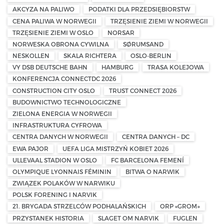
AKCYZA NA PALIWO
PODATKI DLA PRZEDSIĘBIORSTW
CENA PALIWA W NORWEGII
TRZĘSIENIE ZIEMI W NORWEGII
TRZĘSIENIE ZIEMI W OSLO
NORSAR
NORWESKA OBRONA CYWILNA
SØRUMSAND
NESKOLLEN
SKALA RICHTERA
OSLO-BERLIN
VY DSB DEUTSCHE BAHN
HAMBURG
TRASA KOLEJOWA
KONFERENCJA CONNECTDC 2026
CONSTRUCTION CITY OSLO
TRUST CONNECT 2026
BUDOWNICTWO TECHNOLOGICZNE
ZIELONA ENERGIA W NORWEGII
INFRASTRUKTURA CYFROWA
CENTRA DANYCH W NORWEGII
CENTRA DANYCH – DC
EWA PAJOR
UEFA LIGA MISTRZYŃ KOBIET 2026
ULLEVAAL STADION W OSLO
FC BARCELONA FEMENÍ
OLYMPIQUE LYONNAIS FÉMININ
BITWA O NARWIK
ZWIĄZEK POLAKÓW W NARWIKU
POLSK FORENING I NARVIK
21. BRYGADA STRZELCÓW PODHALAŃSKICH
ORP «GROM»
PRZYSTANEK HISTORIA
SLAGET OM NARVIK
FUGLEN