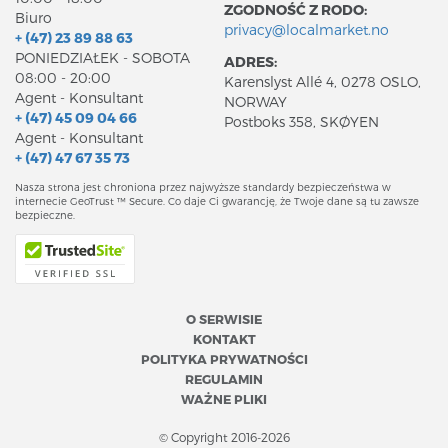
ZGODNOŚĆ Z RODO:
Biuro
privacy@localmarket.no
+ (47) 23 89 88 63
PONIEDZIAŁEK - SOBOTA
ADRES:
08:00 - 20:00
Karenslyst Allé 4, 0278 OSLO,
Agent - Konsultant
NORWAY
+ (47) 45 09 04 66
Postboks 358, SKØYEN
Agent - Konsultant
+ (47) 47 67 35 73
Nasza strona jest chroniona przez najwyższe standardy bezpieczeństwa w
internecie GeoTrust ™ Secure. Co daje Ci gwarancję, że Twoje dane są tu zawsze
bezpieczne.
O SERWISIE
KONTAKT
POLITYKA PRYWATNOŚCI
REGULAMIN
WAŻNE PLIKI
© Copyright 2016-2026