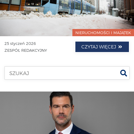
NIERUCHOMOŚCI I MAJĄTEK
25 styczeń 2026
CZYTAJ WIĘCEJ
ZESPÓŁ REDAKCYJNY
Szu