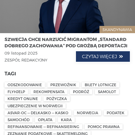
SKANDYNAWIA
SZWECJA CHCE NARZUCIĆ MIGRANTOM „STANDARD
DOBREGO ZACHOWANIA” POD GROŹBĄ DEPORTACJI
09 listopad 2025
CZYTAJ WIĘCEJ
ZESPÓŁ REDAKCYJNY
TAGI
ODSZKODOWANIE
PRZEWOŹNIK
BILETY LOTNICZE
FLYHJELP
REKOMPENSATA
PODRÓŻ
SAMOLOT
KREDYT ONLINE
POŻYCZKA
UBEZPIECZENIE W NORWEGII
ASVAR-OC — DELKASKO — KASKO
NORWEGIA
PODATEK
SAMOCHÓD
OPŁATA
KARA
REFINANSOWANIE — REFINANSIERING
POMOC PRAWNA
ZEZNANIE PODATKOWE — SKATTEMELDING