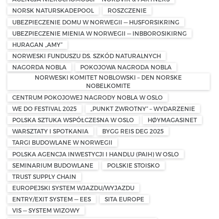
NORSK NATURSKADEPOOL
ROSZCZENIE
UBEZPIECZENIE DOMU W NORWEGII — HUSFORSIKRING
UBEZPIECZENIE MIENIA W NORWEGII — INBBOROSIKIRNG
HURAGAN „AMY”
NORWESKI FUNDUSZU DS. SZKÓD NATURALNYCH
NAGORDA NOBLA
POKOJOWA NAGRODA NOBLA
NORWESKI KOMITET NOBLOWSKI – DEN NORSKE
NOBELKOMITE
CENTRUM POKOJOWEJ NAGRODY NOBLA W OSLO
WE DO FESTIVAL 2025
„PUNKT ZWROTNY” – WYDARZENIE
POLSKA SZTUKA WSPÓŁCZESNA W OSLO
HØYMAGASINET
WARSZTATY I SPOTKANIA
BYGG REIS DEG 2025
TARGI BUDOWLANE W NORWEGII
POLSKA AGENCJA INWESTYCJI I HANDLU (PAIH) W OSLO
SEMINARIUM BUDOWLANE
POLSKIE STOISKO
TRUST SUPPLY CHAIN
EUROPEJSKI SYSTEM WJAZDU/WYJAZDU
ENTRY/EXIT SYSTEM — EES
SITA EUROPE
VIS — SYSTEM WIZOWY