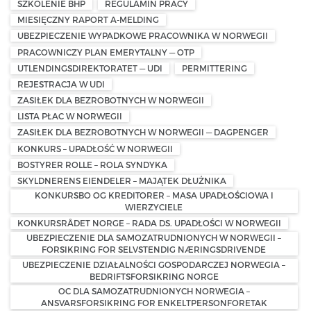
SZKOLENIE BHP
REGULAMIN PRACY
MIESIĘCZNY RAPORT A-MELDING
UBEZPIECZENIE WYPADKOWE PRACOWNIKA W NORWEGII
PRACOWNICZY PLAN EMERYTALNY — OTP
UTLENDINGSDIREKTORATET — UDI
PERMITTERING
REJESTRACJA W UDI
ZASIŁEK DLA BEZROBOTNYCH W NORWEGII
LISTA PŁAC W NORWEGII
ZASIŁEK DLA BEZROBOTNYCH W NORWEGII — DAGPENGER
KONKURS – UPADŁOŚĆ W NORWEGII
BOSTYRER ROLLE – ROLA SYNDYKA
SKYLDNERENS EIENDELER – MAJĄTEK DŁUŻNIKA
KONKURSBO OG KREDITORER – MASA UPADŁOŚCIOWA I
WIERZYCIELE
KONKURSRÅDET NORGE – RADA DS. UPADŁOŚCI W NORWEGII
UBEZPIECZENIE DLA SAMOZATRUDNIONYCH W NORWEGII –
FORSIKRING FOR SELVSTENDIG NÆRINGSDRIVENDE
UBEZPIECZENIE DZIAŁALNOŚCI GOSPODARCZEJ NORWEGIA –
BEDRIFTSFORSIKRING NORGE
OC DLA SAMOZATRUDNIONYCH NORWEGIA –
ANSVARSFORSIKRING FOR ENKELTPERSONFORETAK