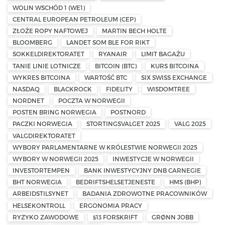
WOLIN WSCHÓD 1 (WE1)
CENTRAL EUROPEAN PETROLEUM (CEP)
ZŁOŻE ROPY NAFTOWEJ
MARTIN BECH HOLTE
BLOOMBERG
LANDET SOM BLE FOR RIKT
SOKKELDIREKTORATET
RYANAIR
LIMIT BAGAŻU
TANIE LINIE LOTNICZE
BITCOIN (BTC)
KURS BITCOINA
WYKRES BITCOINA
WARTOŚĆ BTC
SIX SWISS EXCHANGE
NASDAQ
BLACKROCK
FIDELITY
WISDOMTREE
NORDNET
POCZTA W NORWEGII
POSTEN BRING NORWEGIA
POSTNORD
PACZKI NORWEGIA
STORTINGSVALGET 2025
VALG 2025
VALGDIREKTORATET
WYBORY PARLAMENTARNE W KRÓLESTWIE NORWEGII 2025
WYBORY W NORWEGII 2025
INWESTYCJE W NORWEGII
INVESTORTEMPEN
BANK INWESTYCYJNY DNB CARNEGIE
BHT NORWEGIA
BEDRIFTSHELSETJENESTE
HMS (BHP)
ARBEIDSTILSYNET
BADANIA ZDROWOTNE PRACOWNIKÓW
HELSEKONTROLL
ERGONOMIA PRACY
RYZYKO ZAWODOWE
§13 FORSKRIFT
GRØNN JOBB