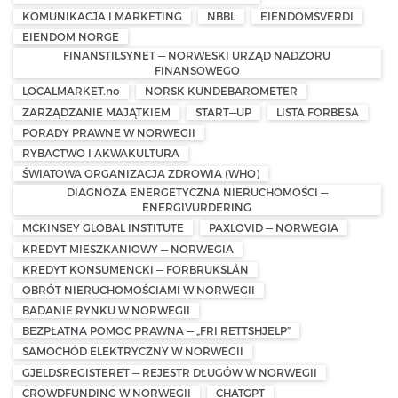
KOMUNIKACJA I MARKETING
NBBL
EIENDOMSVERDI
EIENDOM NORGE
FINANSTILSYNET — NORWESKI URZĄD NADZORU
FINANSOWEGO
LOCALMARKET.no
NORSK KUNDEBAROMETER
ZARZĄDZANIE MAJĄTKIEM
START—UP
LISTA FORBESA
PORADY PRAWNE W NORWEGII
RYBACTWO I AKWAKULTURA
ŚWIATOWA ORGANIZACJA ZDROWIA (WHO)
DIAGNOZA ENERGETYCZNA NIERUCHOMOŚCI —
ENERGIVURDERING
MCKINSEY GLOBAL INSTITUTE
PAXLOVID — NORWEGIA
KREDYT MIESZKANIOWY — NORWEGIA
KREDYT KONSUMENCKI — FORBRUKSLÅN
OBRÓT NIERUCHOMOŚCIAMI W NORWEGII
BADANIE RYNKU W NORWEGII
BEZPŁATNA POMOC PRAWNA — „FRI RETTSHJELP”
SAMOCHÓD ELEKTRYCZNY W NORWEGII
GJELDSREGISTERET — REJESTR DŁUGÓW W NORWEGII
CROWDFUNDING W NORWEGII
CHATGPT