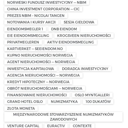
NORWESKI FUNDUSZ INWESTYCYJNY — NBIM
CHINA INVESTMENT CORPORATION — CIC
PREZES NBIM – NICOLAI TANGEN
NOTOWANIA I KURSY AKCJI
SESJA GIEŁDOWA
EIENDOMSMEGLER 1
DNB EIENDOM
EIE EIENDOMSMEGLING
KROGSVEEN NIERUCHOMOŚCI
PRIVATMEGLEREN
AKTIV EIENDOMSMEGLING
KARTVERKET — SEEIENDOM.NO
KUPNO NIERUCHOMOŚCI NORWEGIA
AGENT NIERUCHOMOŚCI — NORWEGIA
INWESTYCJA KAPITAŁOWA
DORADCA INWESTYCYJNY
AGENCJA NIERUCHOMOŚCI — NORWEGIA
KREDYT HIPOTECZNY — NORWEGIA
OBRÓT NIERUCHOMOŚCIAMI — NORWEGIA
FINANSOWANIE NIERUCHOMOŚCI
OSLO MYNTGALLERI
GRAND HOTEL OSLO
NUMIZMATYKA
100 DUKATÓW
ZŁOTA MONETA
MIĘDZYNARODOWE STOWARZYSZENIE NUMIZMATYKÓW
ZAWODOWYCH
VENTURE CAPITAL
EURACTIV
CONTEXTE