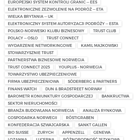
EUROPEJSKI SYSTEM KONTROLI GRANIC — EES
ELEKTRONICZNE ZEZWOLENIE NA PODRÓŻ — ETA
WIELKA BRYTANIA — UK
ELEKTRONICZNY SYSTEM AUTORYZACJI PODRÓŻY — ESTA
POLSKO-NORWESKI KLUBU BIZNESOWY
TRUST CLUB
POLACY — OSLO
TRUST CONNECT
WYDARZENIE NETWORKINGOWE
KAMIL MAJKOWSKI
STOWARZYSZNIE TRUST
PARTNERSTWA BIZNESOWE NORWEGIA
TRUST CONNECT 2025
YOUPLUS – NORWEGIA
TOWARZYSTWO UBEZPIECZENIOWE
FIRMA UBEZPIECZENIOWA
SÖDERBERG & PARTNERS
FINANS WATCH
DUN & BRADSTREET NORWAY
BAROMETR KONIUNKTURY GOSPODARCZEJ
BANKRUCTWA
SEKTOR NIERUCHOMOŚCI
BRANŻA BUDOWLANA NORWEGIA
ANALIZA RYNKOWA
GOSPODARKA NORWEGII
RÖSTIGRABEN
KONFEDERACJA SZWAJCARSKA
SANKT GALLEN
BIO SUISSE
ZURYCH
APPENZELL
GENEWA
LOZANNA
LUCERNA
RÓŻNORODNOŚĆ JĘZYKOWA