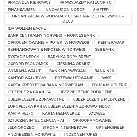
PRACA DLA KIEROWCY
PRAWA JAZDY KATEGORII C
FINANSAVISEN
INNOVASJON NORGE
SHIFTER
ORGANIZACJA WSPÓŁPRACY GOSPODARCZEJ I ROZWOJU –
OECD
IDA WOLDEN BACHE
BANK CENTRALNY NORWEGII – NORGES BANK
OPROCENTOWANIE HIPOTEKI W NORWEGII
RENTERADAR
REFINANSOWANIE HIPOTEK W NORWEGII
SEB BANK
RYSTAD ENERGY
BARYŁKA ROPY BRENT
OXFORD ECONOMICS
CIEŚNINA ORMUZ
WYMIANA WALUT
BANK NORWEGIAN
BANK N26
KANTOR WALUTOWY
PRZEWALUTOWANIE
WISE
KARTA KREDYTOWA BANK NORWEGIAN
POLISA MULTI-TRIP
LECZENIE ZA GRANICĄ
UBEZPIECZENIE PODRÓŻNE
UBEZPIECZENIE ZDROWOTNE
UBEZPIECZENIE MEDYCZNE
EUROPEJSKA KARTA UBEZPIECZENIA ZDROWOTNEGO
KARTA HELFO
KARTA HELFO/EKUZ
LOVABLE
SZTUCZNA INTELIGENCJA — AI
OPROGRAMOWANIE
JEDNOROŻEC
STRONA INTERNETOWA
GPT-ENGINEER
ANDREESSEN HOROWITZ
INDEX VENTURES