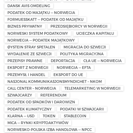
DANSK AVIS OMDELING
PODATEK OD MAJĄTKU — NORWEGIA
FORMUESSKATT — PODATEK OD MAJĄTKU
BIZNES PRYWATNY
PRZEDSIĘBIORCY W NORWEGII
NORWESKI SYSTEM PODATKOWY
UCIECZKA KAPITAŁU
NORWEGIA — PODATEK MAJĄTKOWY
ØYSTEIN STRAY SPETALEN
MIGRACJA DO SZWECJI
WYDALENIE ZE SZWECJI
POLITYKA MIGRACYJNA
PRZEPISY PRAWNE
DEPORTACJA
CŁA UE — NORWEGIA
EKSPORT Z NORWEGII
NORWEGIA — EFTA
PRZEMYSŁ I HANDEL
EKSPORT DO UE
NASJONAL KOMMUNIKASJONSMYNDIGHET – NKOM
CALL CENTER – NORWEGIA
TELEMARKETING W NORWEGII
SZWAJCARZY
REFERENDUM
PODATEK OD SPADKÓW I DAROWIZN
PODATEK KLIMATYCZNY
PODATKI W SZWAJCARII
KLARNA — USD
TOKEN
STABLECOIN
MiCA — RYNKI KRYPTOAKTYWÓW
NORWESKO-POLSKA IZBA HANDLOWA — NPCC