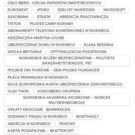
OSLO BØRS – GIEŁDA PAPIERÓW WARTOŚCIOWYCH
EURONEXT
eTORO
SJØLYST INVESTORS
MICROSOFT
SAXOBANK
STARJK
ABSENCJA PRACOWNICZA
TIKTOK
PILATES CAMP NORWAY
ABONAMENTY TELEFONII KOMÓRKOWEJ W NORWEGII
KSIĘŻNICZKA MÄRTHA LOUISE
UBEZPIECZENIE DOMU W NORWEGII
KLASA ŚREDNIA
WIELKA BRYTANIA
OPTYMALIZACJA PODATKOWA
NORWESKIE SŁUŻBY BEZPIECZEŃSTWA — POLITIETS
SIKKERHETSTJENESTE, PST
POLSKIE DNI FILMOWE — DEN POLSKE FILMDAGER
PŁACA MINIMALNA W NORWEGII
EKUZ (EUROPEJSKA KARTA UBEZPIECZENIA ZDROWOTNEGO)
OLAV THON
KONGSBERG GRUPPEN
NORWESKA AKADEMIA WOJSKOWA — NORGES
MILITÆRHØGSKOLE
OPŁATY DROGOWE - BOMPENGER
DOSTAWCY PRĄDU W NORWEGII
NORTHVOLT
ABORCJA W NORWEGII
FRIKORT
KARTA PODATKOWA — SKATTEKORT