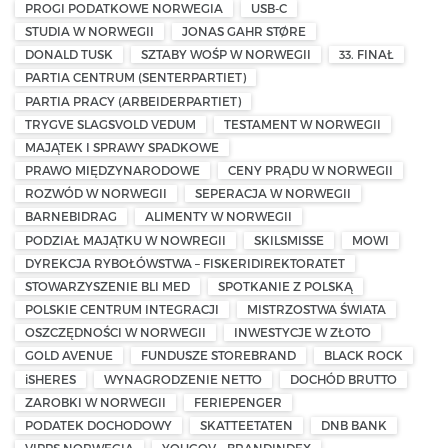
PROGI PODATKOWE NORWEGIA
USB-C
STUDIA W NORWEGII
JONAS GAHR STØRE
DONALD TUSK
SZTABY WOŚP W NORWEGII
33. FINAŁ
PARTIA CENTRUM (SENTERPARTIET)
PARTIA PRACY (ARBEIDERPARTIET)
TRYGVE SLAGSVOLD VEDUM
TESTAMENT W NORWEGII
MAJĄTEK I SPRAWY SPADKOWE
PRAWO MIĘDZYNARODOWE
CENY PRĄDU W NORWEGII
ROZWÓD W NORWEGII
SEPERACJA W NORWEGII
BARNEBIDRAG
ALIMENTY W NORWEGII
PODZIAŁ MAJĄTKU W NOWREGII
SKILSMISSE
MOWI
DYREKCJA RYBOŁÓWSTWA – FISKERIDIREKTORATET
STOWARZYSZENIE BLI MED
SPOTKANIE Z POLSKĄ
POLSKIE CENTRUM INTEGRACJI
MISTRZOSTWA ŚWIATA
OSZCZĘDNOŚCI W NORWEGII
INWESTYCJE W ZŁOTO
GOLD AVENUE
FUNDUSZE STOREBRAND
BLACK ROCK
iSHERES
WYNAGRODZENIE NETTO
DOCHÓD BRUTTO
ZAROBKI W NORWEGII
FERIEPENGER
PODATEK DOCHODOWY
SKATTEETATEN
DNB BANK