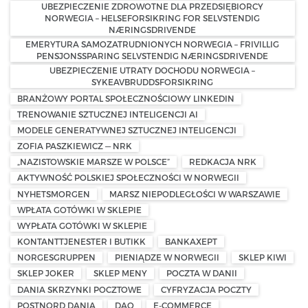
UBEZPIECZENIE ZDROWOTNE DLA PRZEDSIĘBIORCY
NORWEGIA – HELSEFORSIKRING FOR SELVSTENDIG
NÆRINGSDRIVENDE
EMERYTURA SAMOZATRUDNIONYCH NORWEGIA – FRIVILLIG
PENSJONSSPARING SELVSTENDIG NÆRINGSDRIVENDE
UBEZPIECZENIE UTRATY DOCHODU NORWEGIA –
SYKEAVBRUDDSFORSIKRING
BRANŻOWY PORTAL SPOŁECZNOŚCIOWY LINKEDIN
TRENOWANIE SZTUCZNEJ INTELIGENCJI AI
MODELE GENERATYWNEJ SZTUCZNEJ INTELIGENCJI
ZOFIA PASZKIEWICZ — NRK
„NAZISTOWSKIE MARSZE W POLSCE”
REDKACJA NRK
AKTYWNOŚĆ POLSKIEJ SPOŁECZNOŚCI W NORWEGII
NYHETSMORGEN
MARSZ NIEPODLEGŁOŚCI W WARSZAWIE
WPŁATA GOTÓWKI W SKLEPIE
WYPŁATA GOTÓWKI W SKLEPIE
KONTANTTJENESTER I BUTIKK
BANKAXEPT
NORGESGRUPPEN
PIENIĄDZE W NORWEGII
SKLEP KIWI
SKLEP JOKER
SKLEP MENY
POCZTA W DANII
DANIA SKRZYNKI POCZTOWE
CYFRYZACJA POCZTY
POSTNORD DANIA
DAO
E-COMMERCE