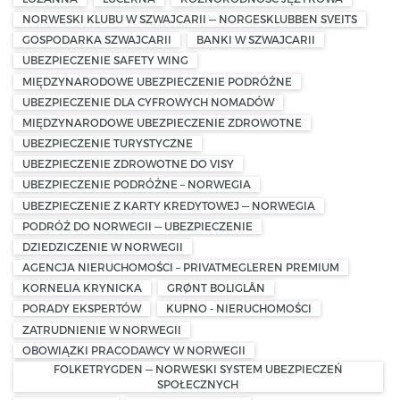
NORWESKI KLUBU W SZWAJCARII — NORGESKLUBBEN SVEITS
GOSPODARKA SZWAJCARII
BANKI W SZWAJCARII
UBEZPIECZENIE SAFETY WING
MIĘDZYNARODOWE UBEZPIECZENIE PODRÓŻNE
UBEZPIECZENIE DLA CYFROWYCH NOMADÓW
MIĘDZYNARODOWE UBEZPIECZENIE ZDROWOTNE
UBEZPIECZENIE TURYSTYCZNE
UBEZPIECZENIE ZDROWOTNE DO VISY
UBEZPIECZENIE PODRÓŻNE – NORWEGIA
UBEZPIECZENIE Z KARTY KREDYTOWEJ — NORWEGIA
PODRÓŻ DO NORWEGII — UBEZPIECZENIE
DZIEDZICZENIE W NORWEGII
AGENCJA NIERUCHOMOŚCI – PRIVATMEGLEREN PREMIUM
KORNELIA KRYNICKA
GRØNT BOLIGLÅN
PORADY EKSPERTÓW
KUPNO - NIERUCHOMOŚCI
ZATRUDNIENIE W NORWEGII
OBOWIĄZKI PRACODAWCY W NORWEGII
FOLKETRYGDEN — NORWESKI SYSTEM UBEZPIECZEŃ
SPOŁECZNYCH