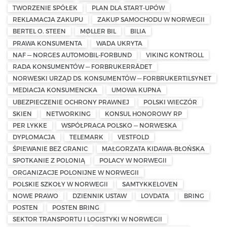
TWORZENIE SPÓŁEK
PLAN DLA START-UPÓW
REKLAMACJA ZAKUPU
ZAKUP SAMOCHODU W NORWEGII
BERTEL O. STEEN
MØLLER BIL
BILIA
PRAWA KONSUMENTA
WADA UKRYTA
NAF — NORGES AUTOMOBIL-FORBUND
VIKING KONTROLL
RADA KONSUMENTÓW — FORBRUKERRÅDET
NORWESKI URZĄD DS. KONSUMENTÓW — FORBRUKERTILSYNET
MEDIACJA KONSUMENCKA
UMOWA KUPNA
UBEZPIECZENIE OCHRONY PRAWNEJ
POLSKI WIECZÓR
SKIEN
NETWORKING
KONSUL HONOROWY RP
PER LYKKE
WSPÓŁPRACA POLSKO — NORWESKA
DYPLOMACJA
TELEMARK
VESTFOLD
ŚPIEWANIE BEZ GRANIC
MAŁGORZATA KIDAWA-BŁOŃSKA
SPOTKANIE Z POLONIĄ
POLACY W NORWEGII
ORGANIZACJE POLONIJNE W NORWEGII
POLSKIE SZKOŁY W NORWEGII
SAMTYKKELOVEN
NOWE PRAWO
DZIENNIK USTAW
LOVDATA
BRING
POSTEN
POSTEN BRING
SEKTOR TRANSPORTU I LOGISTYKI W NORWEGII