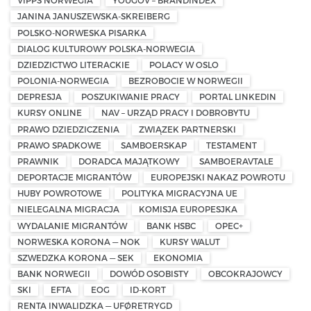
VIPPS NORWEGIA
YOUGOV – BRANDINDEX
JANINA JANUSZEWSKA-SKREIBERG
POLSKO-NORWESKA PISARKA
DIALOG KULTUROWY POLSKA-NORWEGIA
DZIEDZICTWO LITERACKIE
POLACY W OSLO
POLONIA-NORWEGIA
BEZROBOCIE W NORWEGII
DEPRESJA
POSZUKIWANIE PRACY
PORTAL LINKEDIN
KURSY ONLINE
NAV – URZĄD PRACY I DOBROBYTU
PRAWO DZIEDZICZENIA
ZWIĄZEK PARTNERSKI
PRAWO SPADKOWE
SAMBOERSKAP
TESTAMENT
PRAWNIK
DORADCA MAJĄTKOWY
SAMBOERAVTALE
DEPORTACJE MIGRANTÓW
EUROPEJSKI NAKAZ POWROTU
HUBY POWROTOWE
POLITYKA MIGRACYJNA UE
NIELEGALNA MIGRACJA
KOMISJA EUROPESJKA
WYDALANIE MIGRANTÓW
BANK HSBC
OPEC+
NORWESKA KORONA — NOK
KURSY WALUT
SZWEDZKA KORONA — SEK
EKONOMIA
BANK NORWEGII
DOWÓD OSOBISTY
OBCOKRAJOWCY
SKI
EFTA
EOG
ID-KORT
RENTA INWALIDZKA — UFØRETRYGD