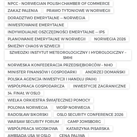
NPCC – NORWEGIAN POLISH CHAMBER OF COMMERCE
ZAKAZ PALENIA
PRAWO TYTONIOWE W NORWEGII
DORADZTWO EMERYTALNE — NORWEGIA
INWESTOWANIE EMERYTALNE
INDYWIDUALNE OSZCZĘDNOŚCI EMERYTALNE — IPS
PLANOWANIE EMERYTALNE W NORWEGII
NORWEGIA 2026
ŚNIEŻNY CHAOS W SZWECJI
SZWEDZKI INSTYTUT METEOROLOGICZNY I HYDROLOGICZNY –
SMHI
NORWESKA KONFEDERACJA PRZEDSIĘBIORCÓW – NHO
MINISTER FINANSÓW I GOSPODARKI
ANDRZEJ DOMAŃSKI
POLSKA AGENCJA INWESTYCJI I HANDLU (PAIH)
WSPÓŁPRACA GOSPODARCZA
INWESTYCJE ZAGRANICZNE
34. FINAŁ W OSLO
WIELKA ORKIESTRA ŚWIĄTECZNEJ POMOCY
POLONIA NORWEGIA
WOŚP NORWEGIA
RADOSŁAW SIKORSKI
OSLO SECURITY CONFERENCE 2026
WARSAW SECURITY FORUM
CAMP JOMSBORG
WSPÓŁPRACA WOJSKOWA
KATARZYNA PISARSKA
AMBSADA USA W OSLO
CENA PALIWA