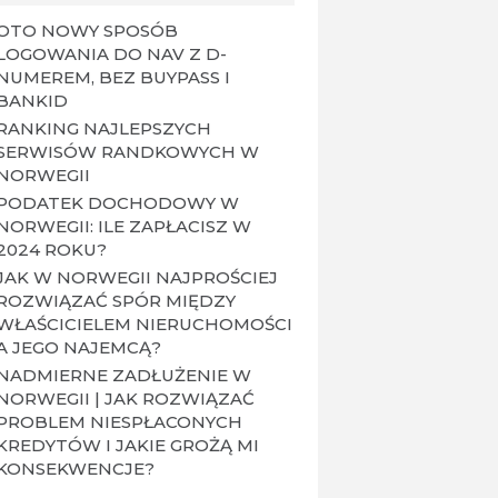
OTO NOWY SPOSÓB
LOGOWANIA DO NAV Z D-
NUMEREM, BEZ BUYPASS I
BANKID
RANKING NAJLEPSZYCH
SERWISÓW RANDKOWYCH W
NORWEGII
PODATEK DOCHODOWY W
NORWEGII: ILE ZAPŁACISZ W
2024 ROKU?
JAK W NORWEGII NAJPROŚCIEJ
ROZWIĄZAĆ SPÓR MIĘDZY
WŁAŚCICIELEM NIERUCHOMOŚCI
A JEGO NAJEMCĄ?
NADMIERNE ZADŁUŻENIE W
NORWEGII | JAK ROZWIĄZAĆ
PROBLEM NIESPŁACONYCH
KREDYTÓW I JAKIE GROŻĄ MI
KONSEKWENCJE?