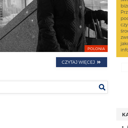
biz
Prz
pod
czy
śro
zwr
jak
POLONIA
inf
CZYTAJ WIĘCEJ
Szukaj
K