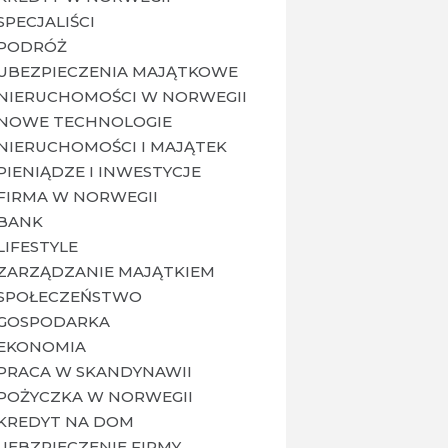
SPECJALIŚCI
PODRÓŻ
UBEZPIECZENIA MAJĄTKOWE
NIERUCHOMOŚCI W NORWEGII
NOWE TECHNOLOGIE
NIERUCHOMOŚCI I MAJĄTEK
PIENIĄDZE I INWESTYCJE
FIRMA W NORWEGII
BANK
LIFESTYLE
ZARZĄDZANIE MAJĄTKIEM
SPOŁECZEŃSTWO
GOSPODARKA
EKONOMIA
PRACA W SKANDYNAWII
POŻYCZKA W NORWEGII
KREDYT NA DOM
UEBZPIECZENIE FIRMY