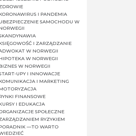
ZDROWIE
KORONAWIRUS I PANDEMIA
UBEZPIECZENIE SAMOCHODU W
NORWEGII
SKANDYNAWIA
KSIĘGOWOŚĆ I ZARZĄDZANIE
ADWOKAT W NORWEGII
HIPOTEKA W NORWEGII
BIZNES W NORWEGII
START-UPY I INNOWACJE
KOMUNIKACJA I MARKETING
MOTORYZACJA
RYNKI FINANSOWE
KURSY I EDUKACJA
ORGANIZACJE SPOŁECZNE
ZARZĄDZANIEM RYZYKIEM
PORADNIK —TO WARTO
WIEDZIEĆ