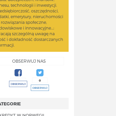
nesu, technologii i inwestycji.
edsiębiorczość, oszczędności,
atki, emerytury, nieruchomości
 rozwiązania społeczne,
dowiskowe i innowacyjne...:
acają szczególną uwagę na
ość i dokładność dostarczanych
ormacji.
OBSERWUJ NAS
0
OBSERWUJ
OBSERWUJ
ATEGORIE
KREDYT W NORWEGII