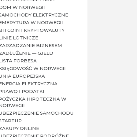
DOM W NORWEGII
SAMOCHODY ELEKTRYCZNE
EMERYTURA W NORWEGII
BITCOIN I KRYPTOWALUTY
LINIE LOTNICZE
ZARZĄDZANIE BIZNESEM
ZADŁUŻENIE — GJELD
LISTA FORBESA
KSIĘGOWOŚĆ W NORWEGII
UNIA EUROPEJSKA
ENERGIA ELEKTRYCZNA
PRAWO I PODATKI
POŻYCZKA HIPOTECZNA W
NORWEGII
UBEZPIECZENIE SAMOCHODU
STARTUP
ZAKUPY ONLINE
UBEZPIECZENIE PODRÓŻNE