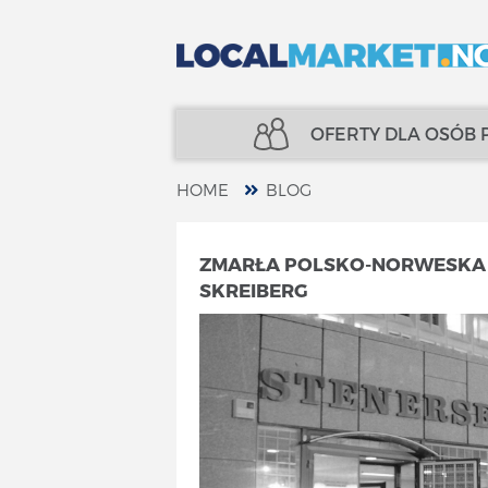
OFERTY DLA OSÓB
HOME
BLOG
NIERUCHOMOŚCI
UBEZPIECZENIA
ZMARŁA POLSKO-NORWESKA 
SKREIBERG
KREDYTY
FINANSE
UBEZPIECZENIA
SPECJALIŚCI
FINANSE
TELECOM
SPECJALIŚCI
USŁUGI