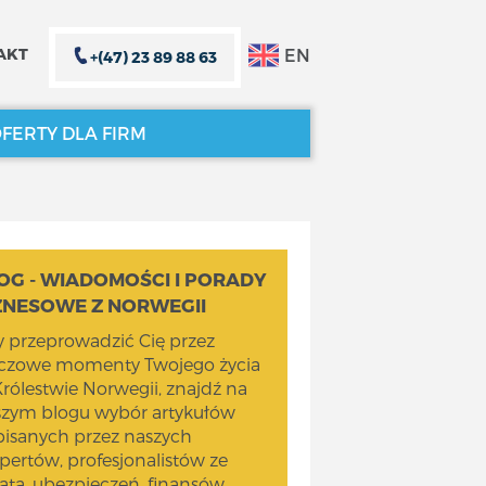
EN
AKT
+(47) 23 89 88 63
FERTY DLA FIRM
ZAMKNIJ X
ZAMKNIJ X
OG - WIADOMOŚCI I PORADY
ZNESOWE Z NORWEGII
 przeprowadzić Cię przez
uczowe momenty Twojego życia
rólestwie Norwegii, znajdź na
szym blogu wybór artykułów
isanych przez naszych
pertów, profesjonalistów ze
ata, ubezpieczeń, finansów,