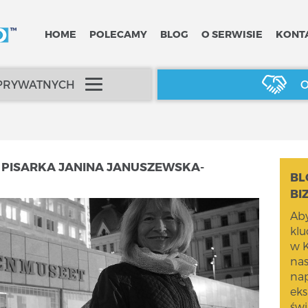
HOME
POLECAMY
BLOG
O SERWISIE
KONT
 PRYWATNYCH
O
PISARKA JANINA JANUSZEWSKA-
BL
BI
Aby
kl
w K
na
nap
eks
świ