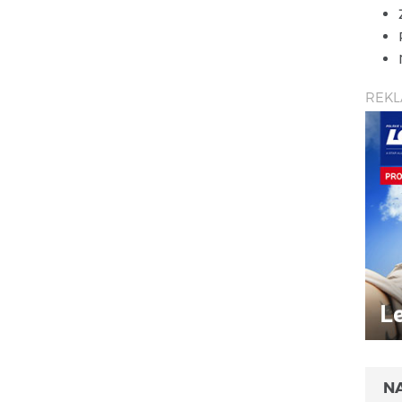
REK
N