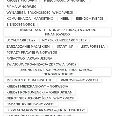
KRÓLESTWO DANII
KSIĘGOWOŚĆ W NORWEGII
FIRMA W NORWEGII
WYNAJEM NIERUCHOMOŚCI W NORWEGII
KOMUNIKACJA I MARKETING
NBBL
EIENDOMSVERDI
EIENDOM NORGE
FINANSTILSYNET — NORWESKI URZĄD NADZORU
FINANSOWEGO
LOCALMARKET.no
NORSK KUNDEBAROMETER
ZARZĄDZANIE MAJĄTKIEM
START—UP
LISTA FORBESA
PORADY PRAWNE W NORWEGII
RYBACTWO I AKWAKULTURA
ŚWIATOWA ORGANIZACJA ZDROWIA (WHO)
DIAGNOZA ENERGETYCZNA NIERUCHOMOŚCI —
ENERGIVURDERING
MCKINSEY GLOBAL INSTITUTE
PAXLOVID — NORWEGIA
KREDYT MIESZKANIOWY — NORWEGIA
KREDYT KONSUMENCKI — FORBRUKSLÅN
OBRÓT NIERUCHOMOŚCIAMI W NORWEGII
BADANIE RYNKU W NORWEGII
BEZPŁATNA POMOC PRAWNA — „FRI RETTSHJELP”