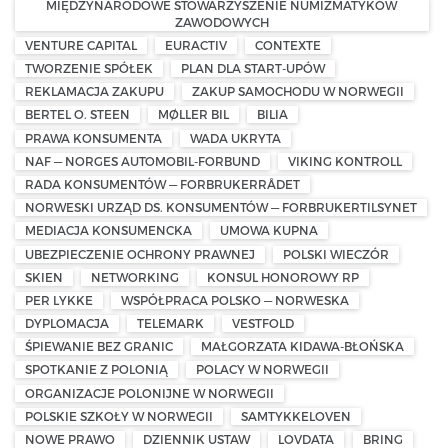
MIĘDZYNARODOWE STOWARZYSZENIE NUMIZMATYKÓW
ZAWODOWYCH
VENTURE CAPITAL
EURACTIV
CONTEXTE
TWORZENIE SPÓŁEK
PLAN DLA START-UPÓW
REKLAMACJA ZAKUPU
ZAKUP SAMOCHODU W NORWEGII
BERTEL O. STEEN
MØLLER BIL
BILIA
PRAWA KONSUMENTA
WADA UKRYTA
NAF — NORGES AUTOMOBIL-FORBUND
VIKING KONTROLL
RADA KONSUMENTÓW — FORBRUKERRÅDET
NORWESKI URZĄD DS. KONSUMENTÓW — FORBRUKERTILSYNET
MEDIACJA KONSUMENCKA
UMOWA KUPNA
UBEZPIECZENIE OCHRONY PRAWNEJ
POLSKI WIECZÓR
SKIEN
NETWORKING
KONSUL HONOROWY RP
PER LYKKE
WSPÓŁPRACA POLSKO — NORWESKA
DYPLOMACJA
TELEMARK
VESTFOLD
ŚPIEWANIE BEZ GRANIC
MAŁGORZATA KIDAWA-BŁOŃSKA
SPOTKANIE Z POLONIĄ
POLACY W NORWEGII
ORGANIZACJE POLONIJNE W NORWEGII
POLSKIE SZKOŁY W NORWEGII
SAMTYKKELOVEN
NOWE PRAWO
DZIENNIK USTAW
LOVDATA
BRING