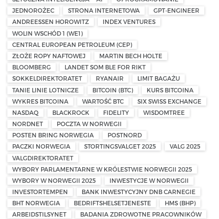
JEDNOROŻEC
STRONA INTERNETOWA
GPT-ENGINEER
ANDREESSEN HOROWITZ
INDEX VENTURES
WOLIN WSCHÓD 1 (WE1)
CENTRAL EUROPEAN PETROLEUM (CEP)
ZŁOŻE ROPY NAFTOWEJ
MARTIN BECH HOLTE
BLOOMBERG
LANDET SOM BLE FOR RIKT
SOKKELDIREKTORATET
RYANAIR
LIMIT BAGAŻU
TANIE LINIE LOTNICZE
BITCOIN (BTC)
KURS BITCOINA
WYKRES BITCOINA
WARTOŚĆ BTC
SIX SWISS EXCHANGE
NASDAQ
BLACKROCK
FIDELITY
WISDOMTREE
NORDNET
POCZTA W NORWEGII
POSTEN BRING NORWEGIA
POSTNORD
PACZKI NORWEGIA
STORTINGSVALGET 2025
VALG 2025
VALGDIREKTORATET
WYBORY PARLAMENTARNE W KRÓLESTWIE NORWEGII 2025
WYBORY W NORWEGII 2025
INWESTYCJE W NORWEGII
INVESTORTEMPEN
BANK INWESTYCYJNY DNB CARNEGIE
BHT NORWEGIA
BEDRIFTSHELSETJENESTE
HMS (BHP)
ARBEIDSTILSYNET
BADANIA ZDROWOTNE PRACOWNIKÓW