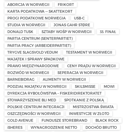
ABORCJA W NORWEGII
FRIKORT
KARTA PODATKOWA — SKATTEKORT
PROGI PODATKOWE NORWEGIA
USB-C
STUDIA W NORWEGII
JONAS GAHR STØRE
DONALD TUSK
SZTABY WOŚP W NORWEGII
33. FINAŁ
PARTIA CENTRUM (SENTERPARTIET)
PARTIA PRACY (ARBEIDERPARTIET)
TRYGVE SLAGSVOLD VEDUM
TESTAMENT W NORWEGII
MAJĄTEK I SPRAWY SPADKOWE
PRAWO MIĘDZYNARODOWE
CENY PRĄDU W NORWEGII
ROZWÓD W NORWEGII
SEPERACJA W NORWEGII
BARNEBIDRAG
ALIMENTY W NORWEGII
PODZIAŁ MAJĄTKU W NOWREGII
SKILSMISSE
MOWI
DYREKCJA RYBOŁÓWSTWA – FISKERIDIREKTORATET
STOWARZYSZENIE BLI MED
SPOTKANIE Z POLSKĄ
POLSKIE CENTRUM INTEGRACJI
MISTRZOSTWA ŚWIATA
OSZCZĘDNOŚCI W NORWEGII
INWESTYCJE W ZŁOTO
GOLD AVENUE
FUNDUSZE STOREBRAND
BLACK ROCK
iSHERES
WYNAGRODZENIE NETTO
DOCHÓD BRUTTO