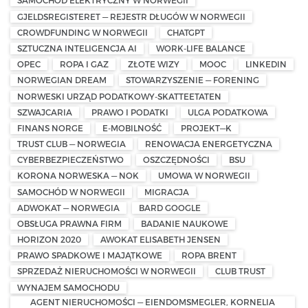
SAMOCHÓD ELEKTRYCZNY W NORWEGII
GJELDSREGISTERET — REJESTR DŁUGÓW W NORWEGII
CROWDFUNDING W NORWEGII
CHATGPT
SZTUCZNA INTELIGENCJA AI
WORK-LIFE BALANCE
OPEC
ROPA I GAZ
ZŁOTE WIZY
MOOC
LINKEDIN
NORWEGIAN DREAM
STOWARZYSZENIE — FORENING
NORWESKI URZĄD PODATKOWY-SKATTEETATEN
SZWAJCARIA
PRAWO I PODATKI
ULGA PODATKOWA
FINANS NORGE
E-MOBILNOŚĆ
PROJEKT—K
TRUST CLUB — NORWEGIA
RENOWACJA ENERGETYCZNA
CYBERBEZPIECZEŃSTWO
OSZCZĘDNOŚCI
BSU
KORONA NORWESKA — NOK
UMOWA W NORWEGII
SAMOCHÓD W NORWEGII
MIGRACJA
ADWOKAT — NORWEGIA
BARD GOOGLE
OBSŁUGA PRAWNA FIRM
BADANIE NAUKOWE
HORIZON 2020
AWOKAT ELISABETH JENSEN
PRAWO SPADKOWE I MAJĄTKOWE
ROPA BRENT
SPRZEDAŻ NIERUCHOMOŚCI W NORWEGII
CLUB TRUST
WYNAJEM SAMOCHODU
AGENT NIERUCHOMOŚCI — EIENDOMSMEGLER, KORNELIA