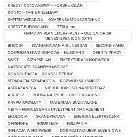
KREDYT GOTÓWKOWY — FORBRUKSLÅN
KONTO — TANIE PRZELEWY
SYSTEM WSPARCIA — KOMPENSASJONSORDNING
KREDYT BUDOWLANY
TESLA Inc.
FIRMOWY PLAN EMERYTALNY — OBLIGATORISK
TJENESTEPENSJON (OTP)
BITCOIN
SCANDINAVIAN AIRLINES SAS
SECOND HAND
GOSPODARSTWO DOMOWE — HUSSTAND
OFERTY PRACY
SWOT
BIZNESPLAN
EMERYTURA W NORWEGII
NAJBOGATSI SKANDYNAWOWIE
KONSOLIDACJA — KONSOLIDERING
SEPARACJA|SEPARASJON — ROZWÓD|SKILSMISSE
ASTRAZANECA
NIERUCHOMOŚCI NA SPRZEDAŻ
AIRHELP
POLISA NA ŻYCIE — LIVSFORSIKRING
KRYPOTOWALUTY
MATERIAŁY BUDOWLANE
NBIM — NORGES BANK INVESTMENT MANAGEMENT
EKOLOGIA
SKANDYNAWIA
ENERGIA ELEKTRYCZNA
OFFSHORE
INSURTECH
HISZPANIA
INFLACJA W NORWEGII
DORADZTWO UBZPIECZENIOWE