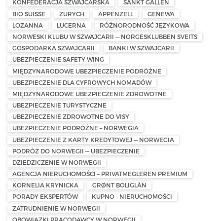
KONFEDERACJA SZWAJCARSKA
SANKT GALLEN
BIO SUISSE
ZURYCH
APPENZELL
GENEWA
LOZANNA
LUCERNA
RÓŻNORODNOŚĆ JĘZYKOWA
NORWESKI KLUBU W SZWAJCARII — NORGESKLUBBEN SVEITS
GOSPODARKA SZWAJCARII
BANKI W SZWAJCARII
UBEZPIECZENIE SAFETY WING
MIĘDZYNARODOWE UBEZPIECZENIE PODRÓŻNE
UBEZPIECZENIE DLA CYFROWYCH NOMADÓW
MIĘDZYNARODOWE UBEZPIECZENIE ZDROWOTNE
UBEZPIECZENIE TURYSTYCZNE
UBEZPIECZENIE ZDROWOTNE DO VISY
UBEZPIECZENIE PODRÓŻNE – NORWEGIA
UBEZPIECZENIE Z KARTY KREDYTOWEJ — NORWEGIA
PODRÓŻ DO NORWEGII — UBEZPIECZENIE
DZIEDZICZENIE W NORWEGII
AGENCJA NIERUCHOMOŚCI – PRIVATMEGLEREN PREMIUM
KORNELIA KRYNICKA
GRØNT BOLIGLÅN
PORADY EKSPERTÓW
KUPNO - NIERUCHOMOŚCI
ZATRUDNIENIE W NORWEGII
OBOWIĄZKI PRACODAWCY W NORWEGII