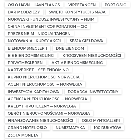
OSLO HAVN – HAVNELANGS
VIPPETANGEN
PORT OSLO
DAR MŁODZIEŻY
ŚWIĘTO KONSTYTUCJI 3 MAJA
NORWESKI FUNDUSZ INWESTYCYJNY — NBIM
CHINA INVESTMENT CORPORATION — CIC
PREZES NBIM – NICOLAI TANGEN
NOTOWANIA I KURSY AKCJI
SESJA GIEŁDOWA
EIENDOMSMEGLER 1
DNB EIENDOM
EIE EIENDOMSMEGLING
KROGSVEEN NIERUCHOMOŚCI
PRIVATMEGLEREN
AKTIV EIENDOMSMEGLING
KARTVERKET — SEEIENDOM.NO
KUPNO NIERUCHOMOŚCI NORWEGIA
AGENT NIERUCHOMOŚCI — NORWEGIA
INWESTYCJA KAPITAŁOWA
DORADCA INWESTYCYJNY
AGENCJA NIERUCHOMOŚCI — NORWEGIA
KREDYT HIPOTECZNY — NORWEGIA
OBRÓT NIERUCHOMOŚCIAMI — NORWEGIA
FINANSOWANIE NIERUCHOMOŚCI
OSLO MYNTGALLERI
GRAND HOTEL OSLO
NUMIZMATYKA
100 DUKATÓW
ZŁOTA MONETA