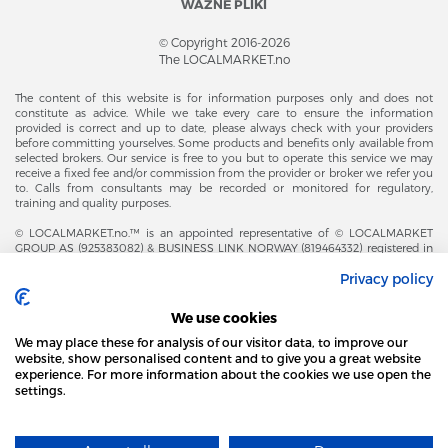
WAŻNE PLIKI
© Copyright 2016-2026
The LOCALMARKET.no
The content of this website is for information purposes only and does not
constitute as advice. While we take every care to ensure the information
provided is correct and up to date, please always check with your providers
before committing yourselves. Some products and benefits only available from
selected brokers. Our service is free to you but to operate this service we may
receive a fixed fee and/or commission from the provider or broker we refer you
to. Calls from consultants may be recorded or monitored for regulatory,
training and quality purposes.
© LOCALMARKET.no.™ is an appointed representative of © LOCALMARKET
GROUP AS (925383082) & BUSINESS LINK NORWAY (819464332) registered in
The Office of Business Enterprises in The Kingdom of Norway |
Privacy policy
Brønnøysundregistrene. Financial & Insurance Services and Markets Authority,
and subject to limited regulation by the Financial Conduct Authority. Head
Office Adresse: Karenslyst Alle 4, 0278 Oslo – Skøyen. Post Adresse: Postboks
We use cookies
358, 0213 Oslo, Norway. Email Contact: post@localmarket.no. Office Contact: +
47 23 89 88 63 © Copyright 2016-2026 The LOCALMARKET GROUP ™.
We may place these for analysis of our visitor data, to improve our
website, show personalised content and to give you a great website
experience. For more information about the cookies we use open the
settings.
DODATKOWO OD ZESPOŁU LOCALMARKET |
USŁUGI DLA BIZNESU
STRONA LOCAL MARKET WYKORZYSTUJE PLIKI
COOKIES