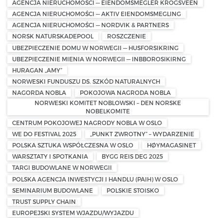
AGENCJA NIERUCHOMOŚCI — EIENDOMSMEGLER KROGSVEEN
AGENCJA NIERUCHOMOŚCI — AKTIV EIENDOMSMEGLING
AGENCJA NIERUCHOMOŚCI — NORDVIK & PARTNERS
NORSK NATURSKADEPOOL
ROSZCZENIE
UBEZPIECZENIE DOMU W NORWEGII — HUSFORSIKRING
UBEZPIECZENIE MIENIA W NORWEGII — INBBOROSIKIRNG
HURAGAN „AMY”
NORWESKI FUNDUSZU DS. SZKÓD NATURALNYCH
NAGORDA NOBLA
POKOJOWA NAGRODA NOBLA
NORWESKI KOMITET NOBLOWSKI – DEN NORSKE
NOBELKOMITE
CENTRUM POKOJOWEJ NAGRODY NOBLA W OSLO
WE DO FESTIVAL 2025
„PUNKT ZWROTNY” – WYDARZENIE
POLSKA SZTUKA WSPÓŁCZESNA W OSLO
HØYMAGASINET
WARSZTATY I SPOTKANIA
BYGG REIS DEG 2025
TARGI BUDOWLANE W NORWEGII
POLSKA AGENCJA INWESTYCJI I HANDLU (PAIH) W OSLO
SEMINARIUM BUDOWLANE
POLSKIE STOISKO
TRUST SUPPLY CHAIN
EUROPEJSKI SYSTEM WJAZDU/WYJAZDU