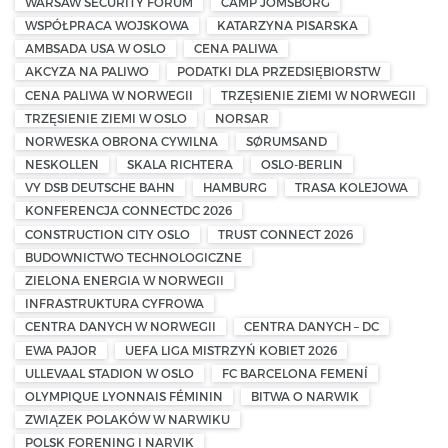
WARSAW SECURITY FORUM
CAMP JOMSBORG
WSPÓŁPRACA WOJSKOWA
KATARZYNA PISARSKA
AMBSADA USA W OSLO
CENA PALIWA
AKCYZA NA PALIWO
PODATKI DLA PRZEDSIĘBIORSTW
CENA PALIWA W NORWEGII
TRZĘSIENIE ZIEMI W NORWEGII
TRZĘSIENIE ZIEMI W OSLO
NORSAR
NORWESKA OBRONA CYWILNA
SØRUMSAND
NESKOLLEN
SKALA RICHTERA
OSLO-BERLIN
VY DSB DEUTSCHE BAHN
HAMBURG
TRASA KOLEJOWA
KONFERENCJA CONNECTDC 2026
CONSTRUCTION CITY OSLO
TRUST CONNECT 2026
BUDOWNICTWO TECHNOLOGICZNE
ZIELONA ENERGIA W NORWEGII
INFRASTRUKTURA CYFROWA
CENTRA DANYCH W NORWEGII
CENTRA DANYCH – DC
EWA PAJOR
UEFA LIGA MISTRZYŃ KOBIET 2026
ULLEVAAL STADION W OSLO
FC BARCELONA FEMENÍ
OLYMPIQUE LYONNAIS FÉMININ
BITWA O NARWIK
ZWIĄZEK POLAKÓW W NARWIKU
POLSK FORENING I NARVIK