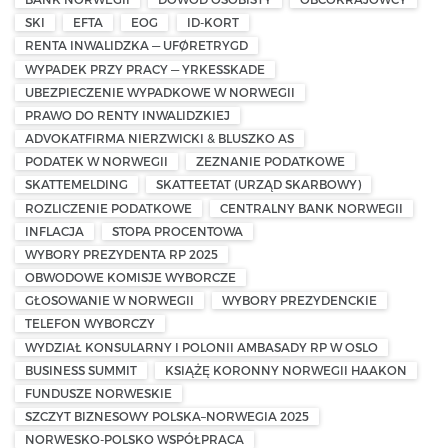
SKI
EFTA
EOG
ID-KORT
RENTA INWALIDZKA — UFØRETRYGD
WYPADEK PRZY PRACY — YRKESSKADE
UBEZPIECZENIE WYPADKOWE W NORWEGII
PRAWO DO RENTY INWALIDZKIEJ
ADVOKATFIRMA NIERZWICKI & BLUSZKO AS
PODATEK W NORWEGII
ZEZNANIE PODATKOWE
SKATTEMELDING
SKATTEETAT (URZĄD SKARBOWY)
ROZLICZENIE PODATKOWE
CENTRALNY BANK NORWEGII
INFLACJA
STOPA PROCENTOWA
WYBORY PREZYDENTA RP 2025
OBWODOWE KOMISJE WYBORCZE
GŁOSOWANIE W NORWEGII
WYBORY PREZYDENCKIE
TELEFON WYBORCZY
WYDZIAŁ KONSULARNY I POLONII AMBASADY RP W OSLO
BUSINESS SUMMIT
KSIĄŻĘ KORONNY NORWEGII HAAKON
FUNDUSZE NORWESKIE
SZCZYT BIZNESOWY POLSKA–NORWEGIA 2025
NORWESKO-POLSKO WSPÓŁPRACA