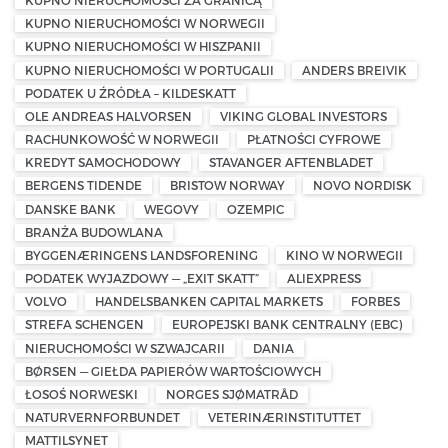
KUPNO NIERUCHOMOŚCI ZA GRANICĄ
KUPNO NIERUCHOMOŚCI W NORWEGII
KUPNO NIERUCHOMOŚCI W HISZPANII
KUPNO NIERUCHOMOŚCI W PORTUGALII
ANDERS BREIVIK
PODATEK U ŹRÓDŁA – KILDESKATT
OLE ANDREAS HALVORSEN
VIKING GLOBAL INVESTORS
RACHUNKOWOŚĆ W NORWEGII
PŁATNOŚCI CYFROWE
KREDYT SAMOCHODOWY
STAVANGER AFTENBLADET
BERGENS TIDENDE
BRISTOW NORWAY
NOVO NORDISK
DANSKE BANK
WEGOVY
OZEMPIC
BRANŻA BUDOWLANA
BYGGENÆRINGENS LANDSFORENING
KINO W NORWEGII
PODATEK WYJAZDOWY — „EXIT SKATT”
ALIEXPRESS
VOLVO
HANDELSBANKEN CAPITAL MARKETS
FORBES
STREFA SCHENGEN
EUROPEJSKI BANK CENTRALNY (EBC)
NIERUCHOMOŚCI W SZWAJCARII
DANIA
BØRSEN — GIEŁDA PAPIERÓW WARTOŚCIOWYCH
ŁOSOŚ NORWESKI
NORGES SJØMATRÅD
NATURVERNFORBUNDET
VETERINÆRINSTITUTTET
MATTILSYNET