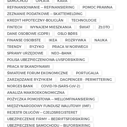
SAMOCHÓD
OPŁATA
KARA
REFINANSOWANIE — REFINANSIERING
POMOC PRAWNA
ZEZNANIE PODATKOWE — SKATTEMELDING
KREDYT HIPOTECZNY-BOLIGLÅN
TECHNOLOGIE
FINTECH
WYNAJEM MIESZKANIA
ŚWIAT
ZŁOTO
DANE OSOBOWE (GDPR)
OSLO BØRS
FINANSE OSOBISTE
IKEA
ROZRYWKA
NAUKA
TRENDY
RYZYKO
PRACA W NORWEGII
SPRAWY URZĘDOWE
NEO—BANK
POLISA UBEZPIECZENIOWA-LIVSFORSIKRING
PRACA W SKANDYNAWII
ŚWIATOWE FORUM EKONOMICZNE
PORTUGALIA
ZARZĄDZANIE RYZYKIEM
DAGPENGER - PERMITTERING
NORGES BANK
COVID-19-(SARS-CoV-2)
ANALIZA MAKROEKONOMICZNA
POŻYCZKA POMOSTOWA — MELLOMFINANSIERING
MIĘDZYNARODOWY FUNDUSZ WALUTOWY (IMF)
REJESTR DŁUGÓW — GJELDSREGISTERET
UBEZPIECZENIE FIRMY — BEDRIFTSFORSIKRING
UBEZPIECZENIE SAMOCHODU — BILFORSIKRING