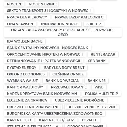
POSTEN
POSTEN BRING
SEKTOR TRANSPORTU I LOGISTYKI W NORWEGII
PRACA DLA KIEROWCY
PRAWA JAZDY KATEGORII C
FINANSAVISEN
INNOVASJON NORGE
SHIFTER
ORGANIZACJA WSPÓŁPRACY GOSPODARCZEJ I ROZWOJU –
OECD
IDA WOLDEN BACHE
BANK CENTRALNY NORWEGII – NORGES BANK
OPROCENTOWANIE HIPOTEKI W NORWEGII
RENTERADAR
REFINANSOWANIE HIPOTEK W NORWEGII
SEB BANK
RYSTAD ENERGY
BARYŁKA ROPY BRENT
OXFORD ECONOMICS
CIEŚNINA ORMUZ
WYMIANA WALUT
BANK NORWEGIAN
BANK N26
KANTOR WALUTOWY
PRZEWALUTOWANIE
WISE
KARTA KREDYTOWA BANK NORWEGIAN
POLISA MULTI-TRIP
LECZENIE ZA GRANICĄ
UBEZPIECZENIE PODRÓŻNE
UBEZPIECZENIE ZDROWOTNE
UBEZPIECZENIE MEDYCZNE
EUROPEJSKA KARTA UBEZPIECZENIA ZDROWOTNEGO
KARTA HELFO
KARTA HELFO/EKUZ
LOVABLE
SZTUCZNA INTELIGENCJA — AI
OPROGRAMOWANIE