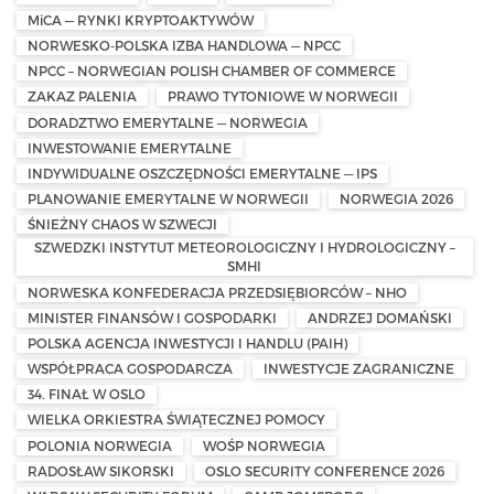
MiCA — RYNKI KRYPTOAKTYWÓW
NORWESKO-POLSKA IZBA HANDLOWA — NPCC
NPCC – NORWEGIAN POLISH CHAMBER OF COMMERCE
ZAKAZ PALENIA
PRAWO TYTONIOWE W NORWEGII
DORADZTWO EMERYTALNE — NORWEGIA
INWESTOWANIE EMERYTALNE
INDYWIDUALNE OSZCZĘDNOŚCI EMERYTALNE — IPS
PLANOWANIE EMERYTALNE W NORWEGII
NORWEGIA 2026
ŚNIEŻNY CHAOS W SZWECJI
SZWEDZKI INSTYTUT METEOROLOGICZNY I HYDROLOGICZNY –
SMHI
NORWESKA KONFEDERACJA PRZEDSIĘBIORCÓW – NHO
MINISTER FINANSÓW I GOSPODARKI
ANDRZEJ DOMAŃSKI
POLSKA AGENCJA INWESTYCJI I HANDLU (PAIH)
WSPÓŁPRACA GOSPODARCZA
INWESTYCJE ZAGRANICZNE
34. FINAŁ W OSLO
WIELKA ORKIESTRA ŚWIĄTECZNEJ POMOCY
POLONIA NORWEGIA
WOŚP NORWEGIA
RADOSŁAW SIKORSKI
OSLO SECURITY CONFERENCE 2026