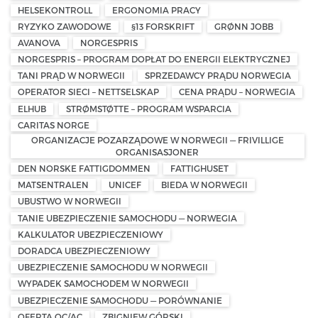
HELSEKONTROLL
ERGONOMIA PRACY
RYZYKO ZAWODOWE
§13 FORSKRIFT
GRØNN JOBB
AVANOVA
NORGESPRIS
NORGESPRIS – PROGRAM DOPŁAT DO ENERGII ELEKTRYCZNEJ
TANI PRĄD W NORWEGII
SPRZEDAWCY PRĄDU NORWEGIA
OPERATOR SIECI – NETTSELSKAP
CENA PRĄDU – NORWEGIA
ELHUB
STRØMSTØTTE – PROGRAM WSPARCIA
CARITAS NORGE
ORGANIZACJE POZARZĄDOWE W NORWEGII — FRIVILLIGE
ORGANISASJONER
DEN NORSKE FATTIGDOMMEN
FATTIGHUSET
MATSENTRALEN
UNICEF
BIEDA W NORWEGII
UBUSTWO W NORWEGII
TANIE UBEZPIECZENIE SAMOCHODU — NORWEGIA
KALKULATOR UBEZPIECZENIOWY
DORADCA UBEZPIECZENIOWY
UBEZPIECZENIE SAMOCHODU W NORWEGII
WYPADEK SAMOCHODEM W NORWEGII
UBEZPIECZENIE SAMOCHODU — PORÓWNANIE
OFERTA OC/AC
ZBIGNIEW GÓRSKI