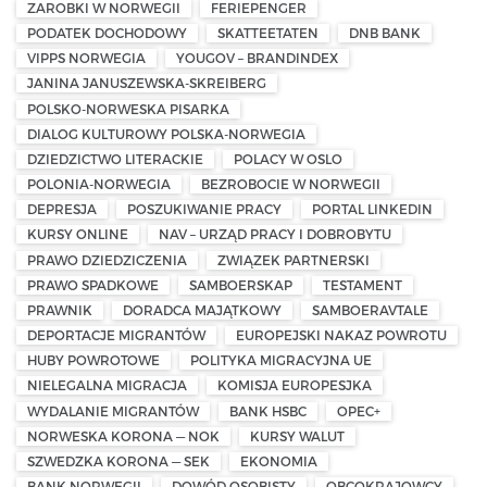
ZAROBKI W NORWEGII
FERIEPENGER
PODATEK DOCHODOWY
SKATTEETATEN
DNB BANK
VIPPS NORWEGIA
YOUGOV – BRANDINDEX
JANINA JANUSZEWSKA-SKREIBERG
POLSKO-NORWESKA PISARKA
DIALOG KULTUROWY POLSKA-NORWEGIA
DZIEDZICTWO LITERACKIE
POLACY W OSLO
POLONIA-NORWEGIA
BEZROBOCIE W NORWEGII
DEPRESJA
POSZUKIWANIE PRACY
PORTAL LINKEDIN
KURSY ONLINE
NAV – URZĄD PRACY I DOBROBYTU
PRAWO DZIEDZICZENIA
ZWIĄZEK PARTNERSKI
PRAWO SPADKOWE
SAMBOERSKAP
TESTAMENT
PRAWNIK
DORADCA MAJĄTKOWY
SAMBOERAVTALE
DEPORTACJE MIGRANTÓW
EUROPEJSKI NAKAZ POWROTU
HUBY POWROTOWE
POLITYKA MIGRACYJNA UE
NIELEGALNA MIGRACJA
KOMISJA EUROPESJKA
WYDALANIE MIGRANTÓW
BANK HSBC
OPEC+
NORWESKA KORONA — NOK
KURSY WALUT
SZWEDZKA KORONA — SEK
EKONOMIA
BANK NORWEGII
DOWÓD OSOBISTY
OBCOKRAJOWCY