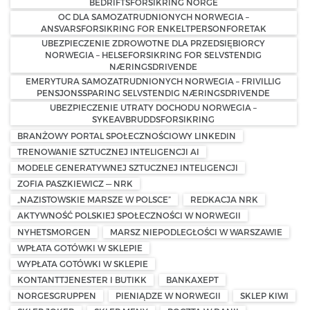
BEDRIFTSFORSIKRING NORGE
OC DLA SAMOZATRUDNIONYCH NORWEGIA –
ANSVARSFORSIKRING FOR ENKELTPERSONFORETAK
UBEZPIECZENIE ZDROWOTNE DLA PRZEDSIĘBIORCY
NORWEGIA – HELSEFORSIKRING FOR SELVSTENDIG
NÆRINGSDRIVENDE
EMERYTURA SAMOZATRUDNIONYCH NORWEGIA – FRIVILLIG
PENSJONSSPARING SELVSTENDIG NÆRINGSDRIVENDE
UBEZPIECZENIE UTRATY DOCHODU NORWEGIA –
SYKEAVBRUDDSFORSIKRING
BRANŻOWY PORTAL SPOŁECZNOŚCIOWY LINKEDIN
TRENOWANIE SZTUCZNEJ INTELIGENCJI AI
MODELE GENERATYWNEJ SZTUCZNEJ INTELIGENCJI
ZOFIA PASZKIEWICZ — NRK
„NAZISTOWSKIE MARSZE W POLSCE”
REDKACJA NRK
AKTYWNOŚĆ POLSKIEJ SPOŁECZNOŚCI W NORWEGII
NYHETSMORGEN
MARSZ NIEPODLEGŁOŚCI W WARSZAWIE
WPŁATA GOTÓWKI W SKLEPIE
WYPŁATA GOTÓWKI W SKLEPIE
KONTANTTJENESTER I BUTIKK
BANKAXEPT
NORGESGRUPPEN
PIENIĄDZE W NORWEGII
SKLEP KIWI