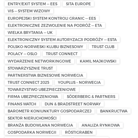
ENTRY/EXIT SYSTEM — EES
SITA EUROPE
VIS — SYSTEM WIZOWY
EUROPEJSKI SYSTEM KONTROLI GRANIC — EES
ELEKTRONICZNE ZEZWOLENIE NA PODRÓŻ — ETA
WIELKA BRYTANIA — UK
ELEKTRONICZNY SYSTEM AUTORYZACJI PODRÓŻY — ESTA
POLSKO-NORWESKI KLUBU BIZNESOWY
TRUST CLUB
POLACY — OSLO
TRUST CONNECT
WYDARZENIE NETWORKINGOWE
KAMIL MAJKOWSKI
STOWARZYSZNIE TRUST
PARTNERSTWA BIZNESOWE NORWEGIA
TRUST CONNECT 2025
YOUPLUS – NORWEGIA
TOWARZYSTWO UBEZPIECZENIOWE
FIRMA UBEZPIECZENIOWA
SÖDERBERG & PARTNERS
FINANS WATCH
DUN & BRADSTREET NORWAY
BAROMETR KONIUNKTURY GOSPODARCZEJ
BANKRUCTWA
SEKTOR NIERUCHOMOŚCI
BRANŻA BUDOWLANA NORWEGIA
ANALIZA RYNKOWA
GOSPODARKA NORWEGII
RÖSTIGRABEN