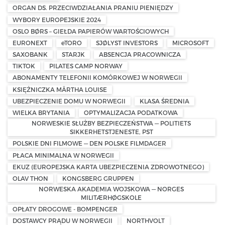
ORGAN DS. PRZECIWDZIAŁANIA PRANIU PIENIĘDZY
WYBORY EUROPEJSKIE 2024
OSLO BØRS – GIEŁDA PAPIERÓW WARTOŚCIOWYCH
EURONEXT
eTORO
SJØLYST INVESTORS
MICROSOFT
SAXOBANK
STARJK
ABSENCJA PRACOWNICZA
TIKTOK
PILATES CAMP NORWAY
ABONAMENTY TELEFONII KOMÓRKOWEJ W NORWEGII
KSIĘŻNICZKA MÄRTHA LOUISE
UBEZPIECZENIE DOMU W NORWEGII
KLASA ŚREDNIA
WIELKA BRYTANIA
OPTYMALIZACJA PODATKOWA
NORWESKIE SŁUŻBY BEZPIECZEŃSTWA — POLITIETS
SIKKERHETSTJENESTE, PST
POLSKIE DNI FILMOWE — DEN POLSKE FILMDAGER
PŁACA MINIMALNA W NORWEGII
EKUZ (EUROPEJSKA KARTA UBEZPIECZENIA ZDROWOTNEGO)
OLAV THON
KONGSBERG GRUPPEN
NORWESKA AKADEMIA WOJSKOWA — NORGES
MILITÆRHØGSKOLE
OPŁATY DROGOWE - BOMPENGER
DOSTAWCY PRĄDU W NORWEGII
NORTHVOLT