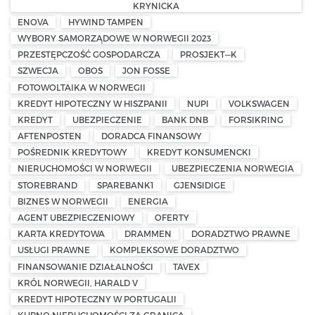
KRYNICKA
ENOVA
HYWIND TAMPEN
WYBORY SAMORZĄDOWE W NORWEGII 2023
PRZESTĘPCZOŚĆ GOSPODARCZA
PROSJEKT—K
SZWECJA
OBOS
JON FOSSE
FOTOWOLTAIKA W NORWEGII
KREDYT HIPOTECZNY W HISZPANII
NUPI
VOLKSWAGEN
KREDYT
UBEZPIECZENIE
BANK DNB
FORSIKRING
AFTENPOSTEN
DORADCA FINANSOWY
POŚREDNIK KREDYTOWY
KREDYT KONSUMENCKI
NIERUCHOMOŚCI W NORWEGII
UBEZPIECZENIA NORWEGIA
STOREBRAND
SPAREBANK1
GJENSIDIGE
BIZNES W NORWEGII
ENERGIA
AGENT UBEZPIECZENIOWY
OFERTY
KARTA KREDYTOWA
DRAMMEN
DORADZTWO PRAWNE
USŁUGI PRAWNE
KOMPLEKSOWE DORADZTWO
FINANSOWANIE DZIAŁALNOŚCI
TAVEX
KRÓL NORWEGII, HARALD V
KREDYT HIPOTECZNY W PORTUGALII