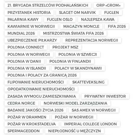
21. BRYGADA STRZELCÓW PODHALAŃSKICH
ORP «GROM»
PRZYSTANEK HISTORIA
SLAGET OM NARVIK
FUGLEN
PALARNIA KAWY
FUGLEN OSLO
NAJLEPSZA KAWA
KAWIARNIE W NORWEGII
MAGAZYN MONCLE
FIFA 2026
MUNDIAL 2026
MISTRZOSTWA ŚWIATA FIFA 2026
UBEZPIECZENIE PIŁKARZY
REPREZENTACJA NORWEGII
POLONIA CONNECT
PROJEKT MSZ
POLONIA W NORWEGII
POLONIA W SZWECJI
POLONIA W DANII
POLONIA W FINLANDII
POLONIA W ISLANDII
POLACY W SKANDYNAWII
POLONIA I POLACY ZA GRANICĄ 2026
FLIPOWANIE NIERUCHOMOŚCI
SKATTEVEKSLING
OPODATKOWANIE NIERUCHOMOŚCI
ZASADA WYMOGU ZAMIESZKIWANIA
PRYWATNY INWESTOR
CEDRA NORGE
NORWESKI MODEL ZARZĄDZANIA
BADANIE JAKOŚCI ŻYCIA 2026
SAS AMEX W NORWEGII
POŻAR W DRAMMEN
POŻAR W NORWEGII
POŻAR W KROKSTADELVA
IMPERIAL COLLEGE LONDON
SPERMAGEDDON
NIEPŁODNOŚĆ U MĘŻCZYZN