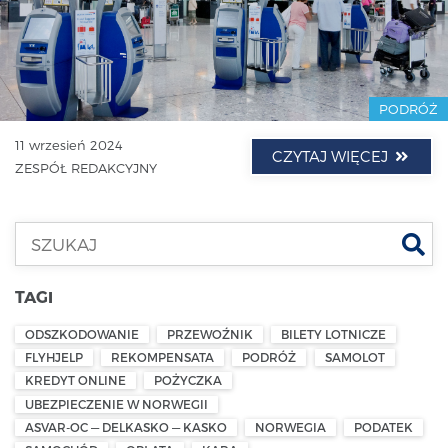
PODRÓŻ
11 wrzesień 2024
CZYTAJ WIĘCEJ
ZESPÓŁ REDAKCYJNY
Szu
TAGI
ODSZKODOWANIE
PRZEWOŹNIK
BILETY LOTNICZE
FLYHJELP
REKOMPENSATA
PODRÓŻ
SAMOLOT
KREDYT ONLINE
POŻYCZKA
UBEZPIECZENIE W NORWEGII
ASVAR-OC — DELKASKO — KASKO
NORWEGIA
PODATEK