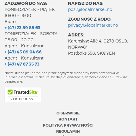
ZADZWOŃ DO NAS:
NAPISZ DO NAS:
PONIEDZIAŁEK - PIĄTEK
post@localmarket.no
10:00 - 18:00
ZGODNOŚĆ Z RODO:
Biuro
privacy@localmarket.no
+ (47) 23 89 88 63
PONIEDZIAŁEK - SOBOTA
ADRES:
08:00 - 20:00
Karenslyst Allé 4, 0278 OSLO,
Agent - Konsultant
NORWAY
+ (47) 45 09 04 66
Postboks 358, SKØYEN
Agent - Konsultant
+ (47) 47 67 35 73
Nasza strona jest chroniona przez najwyższe standardy bezpieczeństwa w
internecie GeoTrust ™ Secure. Co daje Ci gwarancję, że Twoje dane są tu zawsze
bezpieczne.
O SERWISIE
KONTAKT
POLITYKA PRYWATNOŚCI
REGULAMIN