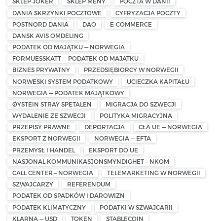
SKLEP JOKER
SKLEP MENY
POCZTA W DANII
DANIA SKRZYNKI POCZTOWE
CYFRYZACJA POCZTY
POSTNORD DANIA
DAO
E-COMMERCE
DANSK AVIS OMDELING
PODATEK OD MAJĄTKU — NORWEGIA
FORMUESSKATT — PODATEK OD MAJĄTKU
BIZNES PRYWATNY
PRZEDSIĘBIORCY W NORWEGII
NORWESKI SYSTEM PODATKOWY
UCIECZKA KAPITAŁU
NORWEGIA — PODATEK MAJĄTKOWY
ØYSTEIN STRAY SPETALEN
MIGRACJA DO SZWECJI
WYDALENIE ZE SZWECJI
POLITYKA MIGRACYJNA
PRZEPISY PRAWNE
DEPORTACJA
CŁA UE — NORWEGIA
EKSPORT Z NORWEGII
NORWEGIA — EFTA
PRZEMYSŁ I HANDEL
EKSPORT DO UE
NASJONAL KOMMUNIKASJONSMYNDIGHET – NKOM
CALL CENTER – NORWEGIA
TELEMARKETING W NORWEGII
SZWAJCARZY
REFERENDUM
PODATEK OD SPADKÓW I DAROWIZN
PODATEK KLIMATYCZNY
PODATKI W SZWAJCARII
KLARNA — USD
TOKEN
STABLECOIN