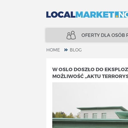
OFERTY DLA OSÓB
HOME
BLOG
NIERUCHOMOŚCI
UBEZPIECZENIA
W OSLO DOSZŁO DO EKSPLOZ
MOŻLIWOŚĆ „AKTU TERRORY
KREDYTY
FINANSE
UBEZPIECZENIA
SPECJALIŚCI
FINANSE
TELECOM
SPECJALIŚCI
USŁUGI