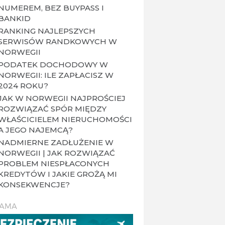
NUMEREM, BEZ BUYPASS I
BANKID
RANKING NAJLEPSZYCH
SERWISÓW RANDKOWYCH W
NORWEGII
PODATEK DOCHODOWY W
NORWEGII: ILE ZAPŁACISZ W
2024 ROKU?
JAK W NORWEGII NAJPROŚCIEJ
ROZWIĄZAĆ SPÓR MIĘDZY
WŁAŚCICIELEM NIERUCHOMOŚCI
A JEGO NAJEMCĄ?
NADMIERNE ZADŁUŻENIE W
NORWEGII | JAK ROZWIĄZAĆ
PROBLEM NIESPŁACONYCH
KREDYTÓW I JAKIE GROŻĄ MI
KONSEKWENCJE?
LAMA