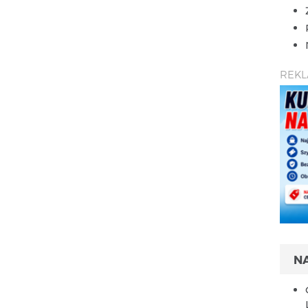
REK
N