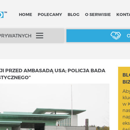
HOME
POLECAMY
BLOG
O SERWISIE
KONT
 PRYWATNYCH
O
JI PRZED AMBASADĄ USA; POLICJA BADA
BL
STYCZNEGO”
BI
Aby
kl
w K
na
nap
eks
świ