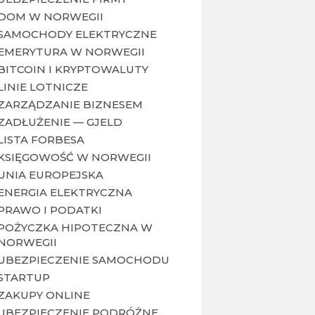
DOM W NORWEGII
SAMOCHODY ELEKTRYCZNE
EMERYTURA W NORWEGII
BITCOIN I KRYPTOWALUTY
LINIE LOTNICZE
ZARZĄDZANIE BIZNESEM
ZADŁUŻENIE — GJELD
LISTA FORBESA
KSIĘGOWOŚĆ W NORWEGII
UNIA EUROPEJSKA
ENERGIA ELEKTRYCZNA
PRAWO I PODATKI
POŻYCZKA HIPOTECZNA W
NORWEGII
UBEZPIECZENIE SAMOCHODU
STARTUP
ZAKUPY ONLINE
UBEZPIECZENIE PODRÓŻNE