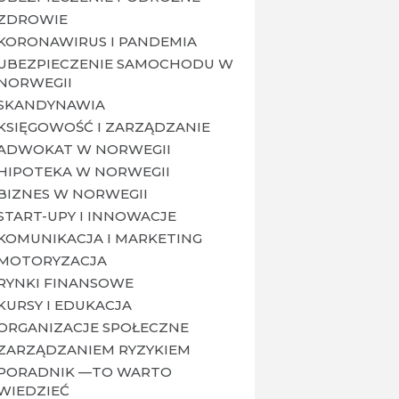
ZDROWIE
KORONAWIRUS I PANDEMIA
UBEZPIECZENIE SAMOCHODU W
NORWEGII
SKANDYNAWIA
KSIĘGOWOŚĆ I ZARZĄDZANIE
ADWOKAT W NORWEGII
HIPOTEKA W NORWEGII
BIZNES W NORWEGII
START-UPY I INNOWACJE
KOMUNIKACJA I MARKETING
MOTORYZACJA
RYNKI FINANSOWE
KURSY I EDUKACJA
ORGANIZACJE SPOŁECZNE
ZARZĄDZANIEM RYZYKIEM
PORADNIK —TO WARTO
WIEDZIEĆ