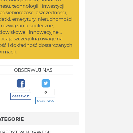
nesu, technologii i inwestycji.
edsiębiorczość, oszczędności,
atki, emerytury, nieruchomości
 rozwiązania społeczne,
dowiskowe i innowacyjne...:
acają szczególną uwagę na
ość i dokładność dostarczanych
ormacji.
OBSERWUJ NAS
0
OBSERWUJ
OBSERWUJ
ATEGORIE
KREDYT W NORWEGII