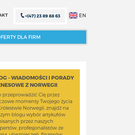
EN
AKT
+(47) 23 89 88 63
FERTY DLA FIRM
ZAMKNIJ X
ZAMKNIJ X
OG - WIADOMOŚCI I PORADY
ZNESOWE Z NORWEGII
 przeprowadzić Cię przez
uczowe momenty Twojego życia
rólestwie Norwegii, znajdź na
szym blogu wybór artykułów
isanych przez naszych
pertów, profesjonalistów ze
ata, ubezpieczeń, finansów,