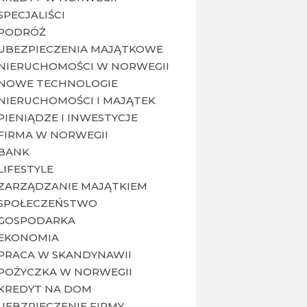
SPECJALIŚCI
PODRÓŻ
UBEZPIECZENIA MAJĄTKOWE
NIERUCHOMOŚCI W NORWEGII
NOWE TECHNOLOGIE
NIERUCHOMOŚCI I MAJĄTEK
PIENIĄDZE I INWESTYCJE
FIRMA W NORWEGII
BANK
LIFESTYLE
ZARZĄDZANIE MAJĄTKIEM
SPOŁECZEŃSTWO
GOSPODARKA
EKONOMIA
PRACA W SKANDYNAWII
POŻYCZKA W NORWEGII
KREDYT NA DOM
UEBZPIECZENIE FIRMY