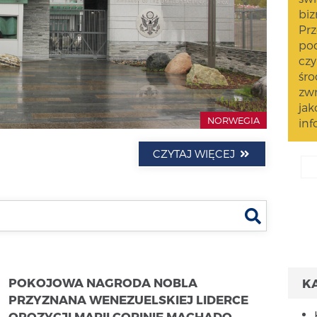
biz
Prz
pod
czy
śro
zwr
jak
NORWEGIA
inf
CZYTAJ WIĘCEJ
Szukaj
POKOJOWA NAGRODA NOBLA
K
PRZYZNANA WENEZUELSKIEJ LIDERCE
OPOZYCJI MARII CORINIE MACHADO