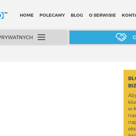
HOME
POLECAMY
BLOG
O SERWISIE
KONT
 PRYWATNYCH
O
BL
BI
Aby
kl
w K
na
nap
eks
świ