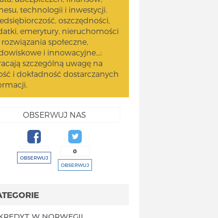
nesu, technologii i inwestycji.
edsiębiorczość, oszczędności,
atki, emerytury, nieruchomości
 rozwiązania społeczne,
dowiskowe i innowacyjne...:
acają szczególną uwagę na
ość i dokładność dostarczanych
ormacji.
OBSERWUJ NAS
0
OBSERWUJ
OBSERWUJ
ATEGORIE
KREDYT W NORWEGII