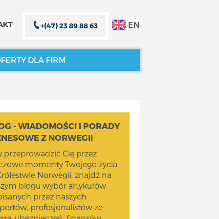
EN
AKT
+(47) 23 89 88 63
FERTY DLA FIRM
ZAMKNIJ X
ZAMKNIJ X
OG - WIADOMOŚCI I PORADY
ZNESOWE Z NORWEGII
 przeprowadzić Cię przez
uczowe momenty Twojego życia
rólestwie Norwegii, znajdź na
szym blogu wybór artykułów
isanych przez naszych
pertów, profesjonalistów ze
ata, ubezpieczeń, finansów,