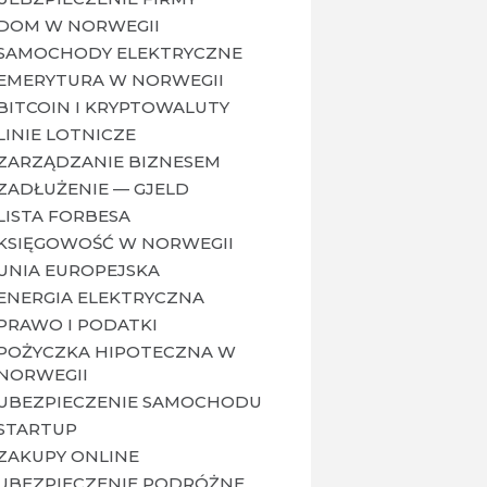
DOM W NORWEGII
SAMOCHODY ELEKTRYCZNE
EMERYTURA W NORWEGII
BITCOIN I KRYPTOWALUTY
LINIE LOTNICZE
ZARZĄDZANIE BIZNESEM
ZADŁUŻENIE — GJELD
LISTA FORBESA
KSIĘGOWOŚĆ W NORWEGII
UNIA EUROPEJSKA
ENERGIA ELEKTRYCZNA
PRAWO I PODATKI
POŻYCZKA HIPOTECZNA W
NORWEGII
UBEZPIECZENIE SAMOCHODU
STARTUP
ZAKUPY ONLINE
UBEZPIECZENIE PODRÓŻNE