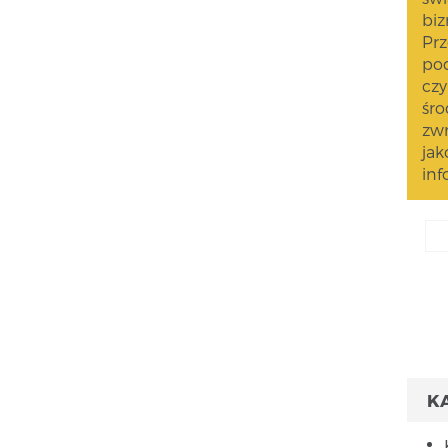
biz
Prz
pod
czy
śro
zwr
jak
inf
K