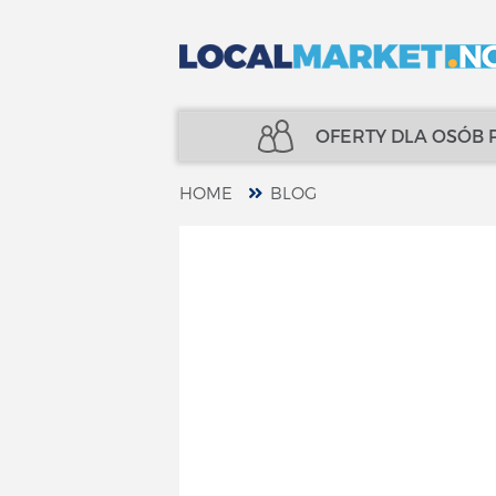
OFERTY DLA OSÓB
HOME
BLOG
NIERUCHOMOŚCI
UBEZPIECZENIA
KREDYTY
FINANSE
UBEZPIECZENIA
SPECJALIŚCI
FINANSE
TELECOM
SPECJALIŚCI
USŁUGI