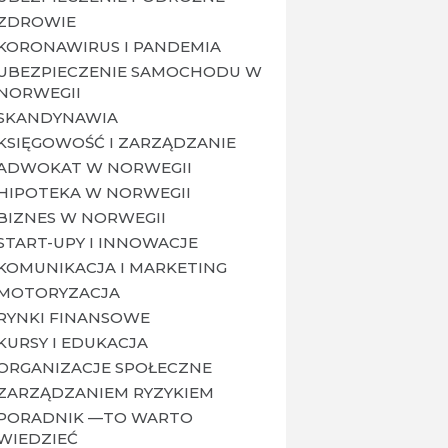
ZDROWIE
KORONAWIRUS I PANDEMIA
UBEZPIECZENIE SAMOCHODU W
NORWEGII
SKANDYNAWIA
KSIĘGOWOŚĆ I ZARZĄDZANIE
ADWOKAT W NORWEGII
HIPOTEKA W NORWEGII
BIZNES W NORWEGII
START-UPY I INNOWACJE
KOMUNIKACJA I MARKETING
MOTORYZACJA
RYNKI FINANSOWE
KURSY I EDUKACJA
ORGANIZACJE SPOŁECZNE
ZARZĄDZANIEM RYZYKIEM
PORADNIK —TO WARTO
WIEDZIEĆ