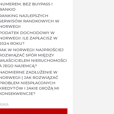
NUMEREM, BEZ BUYPASS I
BANKID
RANKING NAJLEPSZYCH
SERWISÓW RANDKOWYCH W
NORWEGII
PODATEK DOCHODOWY W
NORWEGII: ILE ZAPŁACISZ W
2024 ROKU?
JAK W NORWEGII NAJPROŚCIEJ
ROZWIĄZAĆ SPÓR MIĘDZY
WŁAŚCICIELEM NIERUCHOMOŚCI
A JEGO NAJEMCĄ?
NADMIERNE ZADŁUŻENIE W
NORWEGII | JAK ROZWIĄZAĆ
PROBLEM NIESPŁACONYCH
KREDYTÓW I JAKIE GROŻĄ MI
KONSEKWENCJE?
LAMA