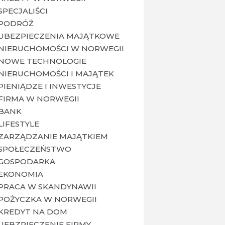
SPECJALIŚCI
PODRÓŻ
UBEZPIECZENIA MAJĄTKOWE
NIERUCHOMOŚCI W NORWEGII
NOWE TECHNOLOGIE
NIERUCHOMOŚCI I MAJĄTEK
PIENIĄDZE I INWESTYCJE
FIRMA W NORWEGII
BANK
LIFESTYLE
ZARZĄDZANIE MAJĄTKIEM
SPOŁECZEŃSTWO
GOSPODARKA
EKONOMIA
PRACA W SKANDYNAWII
POŻYCZKA W NORWEGII
KREDYT NA DOM
UEBZPIECZENIE FIRMY