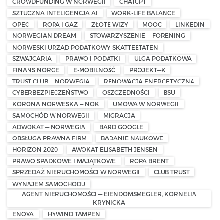
CROWDFUNDING W NORWEGII
CHATGPT
SZTUCZNA INTELIGENCJA AI
WORK-LIFE BALANCE
OPEC
ROPA I GAZ
ZŁOTE WIZY
MOOC
LINKEDIN
NORWEGIAN DREAM
STOWARZYSZENIE — FORENING
NORWESKI URZĄD PODATKOWY-SKATTEETATEN
SZWAJCARIA
PRAWO I PODATKI
ULGA PODATKOWA
FINANS NORGE
E-MOBILNOŚĆ
PROJEKT—K
TRUST CLUB — NORWEGIA
RENOWACJA ENERGETYCZNA
CYBERBEZPIECZEŃSTWO
OSZCZĘDNOŚCI
BSU
KORONA NORWESKA — NOK
UMOWA W NORWEGII
SAMOCHÓD W NORWEGII
MIGRACJA
ADWOKAT — NORWEGIA
BARD GOOGLE
OBSŁUGA PRAWNA FIRM
BADANIE NAUKOWE
HORIZON 2020
AWOKAT ELISABETH JENSEN
PRAWO SPADKOWE I MAJĄTKOWE
ROPA BRENT
SPRZEDAŻ NIERUCHOMOŚCI W NORWEGII
CLUB TRUST
WYNAJEM SAMOCHODU
AGENT NIERUCHOMOŚCI — EIENDOMSMEGLER, KORNELIA
KRYNICKA
ENOVA
HYWIND TAMPEN