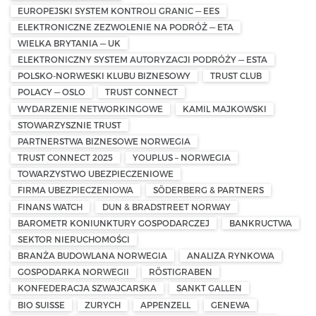
EUROPEJSKI SYSTEM KONTROLI GRANIC — EES
ELEKTRONICZNE ZEZWOLENIE NA PODRÓŻ — ETA
WIELKA BRYTANIA — UK
ELEKTRONICZNY SYSTEM AUTORYZACJI PODRÓŻY — ESTA
POLSKO-NORWESKI KLUBU BIZNESOWY
TRUST CLUB
POLACY — OSLO
TRUST CONNECT
WYDARZENIE NETWORKINGOWE
KAMIL MAJKOWSKI
STOWARZYSZNIE TRUST
PARTNERSTWA BIZNESOWE NORWEGIA
TRUST CONNECT 2025
YOUPLUS – NORWEGIA
TOWARZYSTWO UBEZPIECZENIOWE
FIRMA UBEZPIECZENIOWA
SÖDERBERG & PARTNERS
FINANS WATCH
DUN & BRADSTREET NORWAY
BAROMETR KONIUNKTURY GOSPODARCZEJ
BANKRUCTWA
SEKTOR NIERUCHOMOŚCI
BRANŻA BUDOWLANA NORWEGIA
ANALIZA RYNKOWA
GOSPODARKA NORWEGII
RÖSTIGRABEN
KONFEDERACJA SZWAJCARSKA
SANKT GALLEN
BIO SUISSE
ZURYCH
APPENZELL
GENEWA