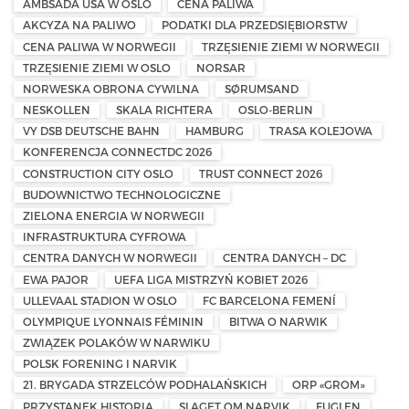
AMBSADA USA W OSLO
CENA PALIWA
AKCYZA NA PALIWO
PODATKI DLA PRZEDSIĘBIORSTW
CENA PALIWA W NORWEGII
TRZĘSIENIE ZIEMI W NORWEGII
TRZĘSIENIE ZIEMI W OSLO
NORSAR
NORWESKA OBRONA CYWILNA
SØRUMSAND
NESKOLLEN
SKALA RICHTERA
OSLO-BERLIN
VY DSB DEUTSCHE BAHN
HAMBURG
TRASA KOLEJOWA
KONFERENCJA CONNECTDC 2026
CONSTRUCTION CITY OSLO
TRUST CONNECT 2026
BUDOWNICTWO TECHNOLOGICZNE
ZIELONA ENERGIA W NORWEGII
INFRASTRUKTURA CYFROWA
CENTRA DANYCH W NORWEGII
CENTRA DANYCH – DC
EWA PAJOR
UEFA LIGA MISTRZYŃ KOBIET 2026
ULLEVAAL STADION W OSLO
FC BARCELONA FEMENÍ
OLYMPIQUE LYONNAIS FÉMININ
BITWA O NARWIK
ZWIĄZEK POLAKÓW W NARWIKU
POLSK FORENING I NARVIK
21. BRYGADA STRZELCÓW PODHALAŃSKICH
ORP «GROM»
PRZYSTANEK HISTORIA
SLAGET OM NARVIK
FUGLEN