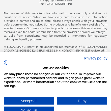
The LOCALMARKET.no
The content of this website is for information purposes only and does not
constitute as advice. While we take every care to ensure the information
provided is correct and up to date, please always check with your providers
before committing yourselves. Some products and benefits only available from
selected brokers. Our service is free to you but to operate this service we may
receive a fixed fee and/or commission from the provider or broker we refer you
to. Calls from consultants may be recorded or monitored for regulatory,
training and quality purposes.
© LOCALMARKET.no.™ is an appointed representative of © LOCALMARKET
GROUP AS (925383082) & BUSINESS LINK NORWAY (819464332) registered in
The Office of Business Enterprises in The Kingdom of Norway |
Privacy policy
Brønnøysundregistrene. Financial & Insurance Services and Markets Authority,
and subject to limited regulation by the Financial Conduct Authority. Head
Office Adresse: Karenslyst Alle 4, 0278 Oslo – Skøyen. Post Adresse: Postboks
We use cookies
358, 0213 Oslo, Norway. Email Contact: post@localmarket.no. Office Contact: +
47 23 89 88 63 © Copyright 2016-2026 The LOCALMARKET GROUP ™.
We may place these for analysis of our visitor data, to improve our
website, show personalised content and to give you a great website
experience. For more information about the cookies we use open the
settings.
DODATKOWO OD ZESPOŁU LOCALMARKET |
USŁUGI DLA BIZNESU
STRONA LOCAL MARKET WYKORZYSTUJE PLIKI
COOKIES
Accept all
Deny
DOWIEDZ SIĘ WIĘCEJ
Designed and Developed by
No, adjust