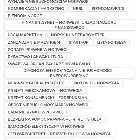
WYNAJEM NIERUCHOMOŚCI W NORWEGII
KOMUNIKACJA I MARKETING
NBBL
EIENDOMSVERDI
EIENDOM NORGE
FINANSTILSYNET — NORWESKI URZĄD NADZORU
FINANSOWEGO
LOCALMARKET.no
NORSK KUNDEBAROMETER
ZARZĄDZANIE MAJĄTKIEM
START—UP
LISTA FORBESA
PORADY PRAWNE W NORWEGII
RYBACTWO I AKWAKULTURA
ŚWIATOWA ORGANIZACJA ZDROWIA (WHO)
DIAGNOZA ENERGETYCZNA NIERUCHOMOŚCI —
ENERGIVURDERING
MCKINSEY GLOBAL INSTITUTE
PAXLOVID — NORWEGIA
KREDYT MIESZKANIOWY — NORWEGIA
KREDYT KONSUMENCKI — FORBRUKSLÅN
OBRÓT NIERUCHOMOŚCIAMI W NORWEGII
BADANIE RYNKU W NORWEGII
BEZPŁATNA POMOC PRAWNA — „FRI RETTSHJELP”
SAMOCHÓD ELEKTRYCZNY W NORWEGII
GJELDSREGISTERET — REJESTR DŁUGÓW W NORWEGII