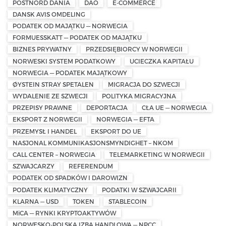
POSTNORD DANIA
DAO
E-COMMERCE
DANSK AVIS OMDELING
PODATEK OD MAJĄTKU — NORWEGIA
FORMUESSKATT — PODATEK OD MAJĄTKU
BIZNES PRYWATNY
PRZEDSIĘBIORCY W NORWEGII
NORWESKI SYSTEM PODATKOWY
UCIECZKA KAPITAŁU
NORWEGIA — PODATEK MAJĄTKOWY
ØYSTEIN STRAY SPETALEN
MIGRACJA DO SZWECJI
WYDALENIE ZE SZWECJI
POLITYKA MIGRACYJNA
PRZEPISY PRAWNE
DEPORTACJA
CŁA UE — NORWEGIA
EKSPORT Z NORWEGII
NORWEGIA — EFTA
PRZEMYSŁ I HANDEL
EKSPORT DO UE
NASJONAL KOMMUNIKASJONSMYNDIGHET – NKOM
CALL CENTER – NORWEGIA
TELEMARKETING W NORWEGII
SZWAJCARZY
REFERENDUM
PODATEK OD SPADKÓW I DAROWIZN
PODATEK KLIMATYCZNY
PODATKI W SZWAJCARII
KLARNA — USD
TOKEN
STABLECOIN
MiCA — RYNKI KRYPTOAKTYWÓW
NORWESKO-POLSKA IZBA HANDLOWA — NPCC