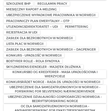
SZKOLENIE BHP
REGULAMIN PRACY
MIESIĘCZNY RAPORT A-MELDING
UBEZPIECZENIE WYPADKOWE PRACOWNIKA W NORWEGII
PRACOWNICZY PLAN EMERYTALNY — OTP
UTLENDINGSDIREKTORATET — UDI
PERMITTERING
REJESTRACJA W UDI
ZASIŁEK DLA BEZROBOTNYCH W NORWEGII
LISTA PŁAC W NORWEGII
ZASIŁEK DLA BEZROBOTNYCH W NORWEGII — DAGPENGER
KONKURS – UPADŁOŚĆ W NORWEGII
BOSTYRER ROLLE – ROLA SYNDYKA
SKYLDNERENS EIENDELER – MAJĄTEK DŁUŻNIKA
KONKURSBO OG KREDITORER – MASA UPADŁOŚCIOWA I
WIERZYCIELE
KONKURSRÅDET NORGE – RADA DS. UPADŁOŚCI W NORWEGII
UBEZPIECZENIE DLA SAMOZATRUDNIONYCH W NORWEGII –
FORSIKRING FOR SELVSTENDIG NÆRINGSDRIVENDE
UBEZPIECZENIE DZIAŁALNOŚCI GOSPODARCZEJ NORWEGIA –
BEDRIFTSFORSIKRING NORGE
OC DLA SAMOZATRUDNIONYCH NORWEGIA –
ANSVARSFORSIKRING FOR ENKELTPERSONFORETAK