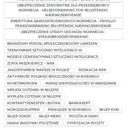
UBEZPIECZENIE ZDROWOTNE DLA PRZEDSIĘBIORCY
NORWEGIA – HELSEFORSIKRING FOR SELVSTENDIG
NÆRINGSDRIVENDE
EMERYTURA SAMOZATRUDNIONYCH NORWEGIA – FRIVILLIG
PENSJONSSPARING SELVSTENDIG NÆRINGSDRIVENDE
UBEZPIECZENIE UTRATY DOCHODU NORWEGIA –
SYKEAVBRUDDSFORSIKRING
BRANŻOWY PORTAL SPOŁECZNOŚCIOWY LINKEDIN
TRENOWANIE SZTUCZNEJ INTELIGENCJI AI
MODELE GENERATYWNEJ SZTUCZNEJ INTELIGENCJI
ZOFIA PASZKIEWICZ — NRK
„NAZISTOWSKIE MARSZE W POLSCE”
REDKACJA NRK
AKTYWNOŚĆ POLSKIEJ SPOŁECZNOŚCI W NORWEGII
NYHETSMORGEN
MARSZ NIEPODLEGŁOŚCI W WARSZAWIE
WPŁATA GOTÓWKI W SKLEPIE
WYPŁATA GOTÓWKI W SKLEPIE
KONTANTTJENESTER I BUTIKK
BANKAXEPT
NORGESGRUPPEN
PIENIĄDZE W NORWEGII
SKLEP KIWI
SKLEP JOKER
SKLEP MENY
POCZTA W DANII
DANIA SKRZYNKI POCZTOWE
CYFRYZACJA POCZTY