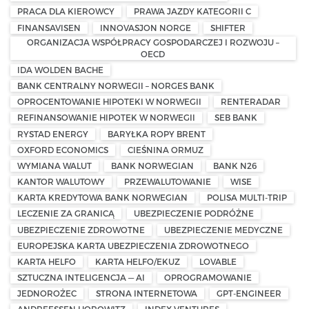
PRACA DLA KIEROWCY
PRAWA JAZDY KATEGORII C
FINANSAVISEN
INNOVASJON NORGE
SHIFTER
ORGANIZACJA WSPÓŁPRACY GOSPODARCZEJ I ROZWOJU –
OECD
IDA WOLDEN BACHE
BANK CENTRALNY NORWEGII – NORGES BANK
OPROCENTOWANIE HIPOTEKI W NORWEGII
RENTERADAR
REFINANSOWANIE HIPOTEK W NORWEGII
SEB BANK
RYSTAD ENERGY
BARYŁKA ROPY BRENT
OXFORD ECONOMICS
CIEŚNINA ORMUZ
WYMIANA WALUT
BANK NORWEGIAN
BANK N26
KANTOR WALUTOWY
PRZEWALUTOWANIE
WISE
KARTA KREDYTOWA BANK NORWEGIAN
POLISA MULTI-TRIP
LECZENIE ZA GRANICĄ
UBEZPIECZENIE PODRÓŻNE
UBEZPIECZENIE ZDROWOTNE
UBEZPIECZENIE MEDYCZNE
EUROPEJSKA KARTA UBEZPIECZENIA ZDROWOTNEGO
KARTA HELFO
KARTA HELFO/EKUZ
LOVABLE
SZTUCZNA INTELIGENCJA — AI
OPROGRAMOWANIE
JEDNOROŻEC
STRONA INTERNETOWA
GPT-ENGINEER