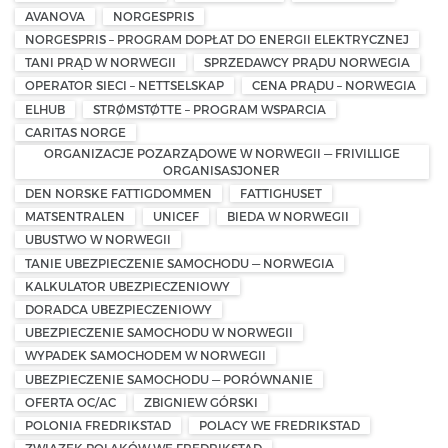
AVANOVA
NORGESPRIS
NORGESPRIS – PROGRAM DOPŁAT DO ENERGII ELEKTRYCZNEJ
TANI PRĄD W NORWEGII
SPRZEDAWCY PRĄDU NORWEGIA
OPERATOR SIECI – NETTSELSKAP
CENA PRĄDU – NORWEGIA
ELHUB
STRØMSTØTTE – PROGRAM WSPARCIA
CARITAS NORGE
ORGANIZACJE POZARZĄDOWE W NORWEGII — FRIVILLIGE
ORGANISASJONER
DEN NORSKE FATTIGDOMMEN
FATTIGHUSET
MATSENTRALEN
UNICEF
BIEDA W NORWEGII
UBUSTWO W NORWEGII
TANIE UBEZPIECZENIE SAMOCHODU — NORWEGIA
KALKULATOR UBEZPIECZENIOWY
DORADCA UBEZPIECZENIOWY
UBEZPIECZENIE SAMOCHODU W NORWEGII
WYPADEK SAMOCHODEM W NORWEGII
UBEZPIECZENIE SAMOCHODU — PORÓWNANIE
OFERTA OC/AC
ZBIGNIEW GÓRSKI
POLONIA FREDRIKSTAD
POLACY WE FREDRIKSTAD