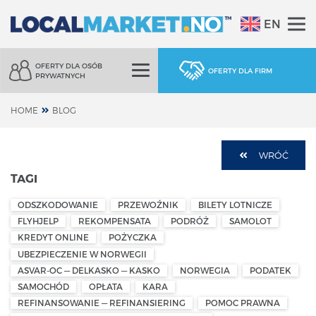
EN
OFERTY DLA OSÓB
OFERTY DLA FIRM
PRYWATNYCH
HOME
BLOG
WRÓĆ
TAGI
ODSZKODOWANIE
PRZEWOŹNIK
BILETY LOTNICZE
FLYHJELP
REKOMPENSATA
PODRÓŻ
SAMOLOT
KREDYT ONLINE
POŻYCZKA
UBEZPIECZENIE W NORWEGII
ASVAR-OC — DELKASKO — KASKO
NORWEGIA
PODATEK
SAMOCHÓD
OPŁATA
KARA
REFINANSOWANIE — REFINANSIERING
POMOC PRAWNA