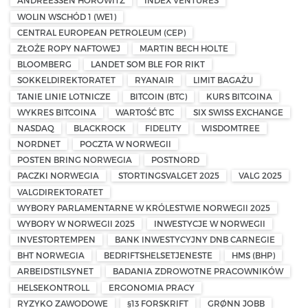
ANDREESSEN HOROWITZ
INDEX VENTURES
WOLIN WSCHÓD 1 (WE1)
CENTRAL EUROPEAN PETROLEUM (CEP)
ZŁOŻE ROPY NAFTOWEJ
MARTIN BECH HOLTE
BLOOMBERG
LANDET SOM BLE FOR RIKT
SOKKELDIREKTORATET
RYANAIR
LIMIT BAGAŻU
TANIE LINIE LOTNICZE
BITCOIN (BTC)
KURS BITCOINA
WYKRES BITCOINA
WARTOŚĆ BTC
SIX SWISS EXCHANGE
NASDAQ
BLACKROCK
FIDELITY
WISDOMTREE
NORDNET
POCZTA W NORWEGII
POSTEN BRING NORWEGIA
POSTNORD
PACZKI NORWEGIA
STORTINGSVALGET 2025
VALG 2025
VALGDIREKTORATET
WYBORY PARLAMENTARNE W KRÓLESTWIE NORWEGII 2025
WYBORY W NORWEGII 2025
INWESTYCJE W NORWEGII
INVESTORTEMPEN
BANK INWESTYCYJNY DNB CARNEGIE
BHT NORWEGIA
BEDRIFTSHELSETJENESTE
HMS (BHP)
ARBEIDSTILSYNET
BADANIA ZDROWOTNE PRACOWNIKÓW
HELSEKONTROLL
ERGONOMIA PRACY
RYZYKO ZAWODOWE
§13 FORSKRIFT
GRØNN JOBB