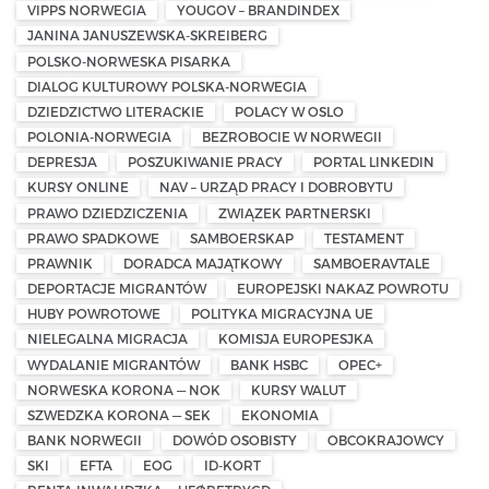
VIPPS NORWEGIA
YOUGOV – BRANDINDEX
JANINA JANUSZEWSKA-SKREIBERG
POLSKO-NORWESKA PISARKA
DIALOG KULTUROWY POLSKA-NORWEGIA
DZIEDZICTWO LITERACKIE
POLACY W OSLO
POLONIA-NORWEGIA
BEZROBOCIE W NORWEGII
DEPRESJA
POSZUKIWANIE PRACY
PORTAL LINKEDIN
KURSY ONLINE
NAV – URZĄD PRACY I DOBROBYTU
PRAWO DZIEDZICZENIA
ZWIĄZEK PARTNERSKI
PRAWO SPADKOWE
SAMBOERSKAP
TESTAMENT
PRAWNIK
DORADCA MAJĄTKOWY
SAMBOERAVTALE
DEPORTACJE MIGRANTÓW
EUROPEJSKI NAKAZ POWROTU
HUBY POWROTOWE
POLITYKA MIGRACYJNA UE
NIELEGALNA MIGRACJA
KOMISJA EUROPESJKA
WYDALANIE MIGRANTÓW
BANK HSBC
OPEC+
NORWESKA KORONA — NOK
KURSY WALUT
SZWEDZKA KORONA — SEK
EKONOMIA
BANK NORWEGII
DOWÓD OSOBISTY
OBCOKRAJOWCY
SKI
EFTA
EOG
ID-KORT