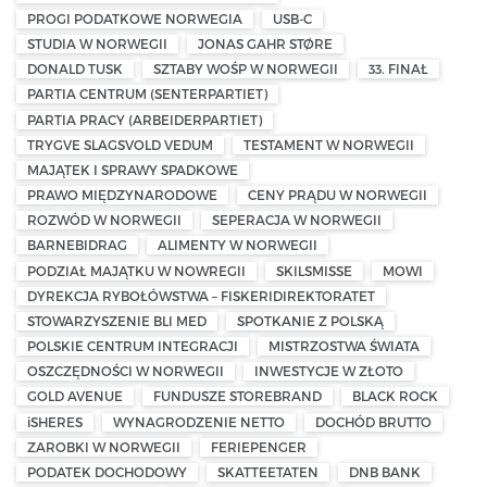
PROGI PODATKOWE NORWEGIA
USB-C
STUDIA W NORWEGII
JONAS GAHR STØRE
DONALD TUSK
SZTABY WOŚP W NORWEGII
33. FINAŁ
PARTIA CENTRUM (SENTERPARTIET)
PARTIA PRACY (ARBEIDERPARTIET)
TRYGVE SLAGSVOLD VEDUM
TESTAMENT W NORWEGII
MAJĄTEK I SPRAWY SPADKOWE
PRAWO MIĘDZYNARODOWE
CENY PRĄDU W NORWEGII
ROZWÓD W NORWEGII
SEPERACJA W NORWEGII
BARNEBIDRAG
ALIMENTY W NORWEGII
PODZIAŁ MAJĄTKU W NOWREGII
SKILSMISSE
MOWI
DYREKCJA RYBOŁÓWSTWA – FISKERIDIREKTORATET
STOWARZYSZENIE BLI MED
SPOTKANIE Z POLSKĄ
POLSKIE CENTRUM INTEGRACJI
MISTRZOSTWA ŚWIATA
OSZCZĘDNOŚCI W NORWEGII
INWESTYCJE W ZŁOTO
GOLD AVENUE
FUNDUSZE STOREBRAND
BLACK ROCK
iSHERES
WYNAGRODZENIE NETTO
DOCHÓD BRUTTO
ZAROBKI W NORWEGII
FERIEPENGER
PODATEK DOCHODOWY
SKATTEETATEN
DNB BANK