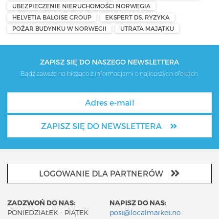
UBEZPIECZENIE NIERUCHOMOŚCI NORWEGIA
HELVETIA BALOISE GROUP
EKSPERT DS. RYZYKA
POŻAR BUDYNKU W NORWEGII
UTRATA MAJĄTKU
ZAPISZ SIĘ DO NASZEGO NEWSLETTERA
Bądź zawsze na bieżąco z informacjami o najlepszych ofertach.
ZAPISZ SIĘ DO NEWSLETTERA
LOGOWANIE DLA PARTNERÓW
ZADZWOŃ DO NAS:
NAPISZ DO NAS:
PONIEDZIAŁEK - PIĄTEK
post@localmarket.no