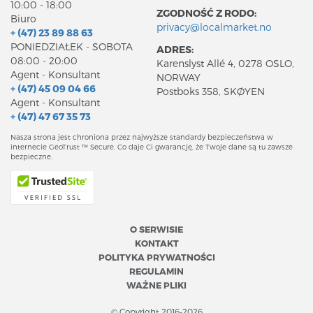
10:00 - 18:00
ZGODNOŚĆ Z RODO:
Biuro
privacy@localmarket.no
+ (47) 23 89 88 63
PONIEDZIAŁEK - SOBOTA
ADRES:
08:00 - 20:00
Karenslyst Allé 4, 0278 OSLO,
Agent - Konsultant
NORWAY
+ (47) 45 09 04 66
Postboks 358, SKØYEN
Agent - Konsultant
+ (47) 47 67 35 73
Nasza strona jest chroniona przez najwyższe standardy bezpieczeństwa w
internecie GeoTrust ™ Secure. Co daje Ci gwarancję, że Twoje dane są tu zawsze
bezpieczne.
O SERWISIE
KONTAKT
POLITYKA PRYWATNOŚCI
REGULAMIN
WAŻNE PLIKI
© Copyright 2016-2026