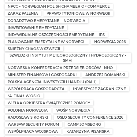
NPCC – NORWEGIAN POLISH CHAMBER OF COMMERCE
ZAKAZ PALENIA
PRAWO TYTONIOWE W NORWEGII
DORADZTWO EMERYTALNE — NORWEGIA
INWESTOWANIE EMERYTALNE
INDYWIDUALNE OSZCZĘDNOŚCI EMERYTALNE — IPS
PLANOWANIE EMERYTALNE W NORWEGII
NORWEGIA 2026
ŚNIEŻNY CHAOS W SZWECJI
SZWEDZKI INSTYTUT METEOROLOGICZNY I HYDROLOGICZNY –
SMHI
NORWESKA KONFEDERACJA PRZEDSIĘBIORCÓW – NHO
MINISTER FINANSÓW I GOSPODARKI
ANDRZEJ DOMAŃSKI
POLSKA AGENCJA INWESTYCJI I HANDLU (PAIH)
WSPÓŁPRACA GOSPODARCZA
INWESTYCJE ZAGRANICZNE
34. FINAŁ W OSLO
WIELKA ORKIESTRA ŚWIĄTECZNEJ POMOCY
POLONIA NORWEGIA
WOŚP NORWEGIA
RADOSŁAW SIKORSKI
OSLO SECURITY CONFERENCE 2026
WARSAW SECURITY FORUM
CAMP JOMSBORG
WSPÓŁPRACA WOJSKOWA
KATARZYNA PISARSKA