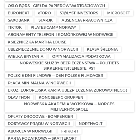
OSLO BØRS – GIEŁDA PAPIERÓW WARTOŚCIOWYCH
EURONEXT
eTORO
SJØLYST INVESTORS
MICROSOFT
SAXOBANK
STARJK
ABSENCJA PRACOWNICZA
TIKTOK
PILATES CAMP NORWAY
ABONAMENTY TELEFONII KOMÓRKOWEJ W NORWEGII
KSIĘŻNICZKA MÄRTHA LOUISE
UBEZPIECZENIE DOMU W NORWEGII
KLASA ŚREDNIA
WIELKA BRYTANIA
OPTYMALIZACJA PODATKOWA
NORWESKIE SŁUŻBY BEZPIECZEŃSTWA — POLITIETS
SIKKERHETSTJENESTE, PST
POLSKIE DNI FILMOWE — DEN POLSKE FILMDAGER
PŁACA MINIMALNA W NORWEGII
EKUZ (EUROPEJSKA KARTA UBEZPIECZENIA ZDROWOTNEGO)
OLAV THON
KONGSBERG GRUPPEN
NORWESKA AKADEMIA WOJSKOWA — NORGES
MILITÆRHØGSKOLE
OPŁATY DROGOWE - BOMPENGER
DOSTAWCY PRĄDU W NORWEGII
NORTHVOLT
ABORCJA W NORWEGII
FRIKORT
KARTA PODATKOWA — SKATTEKORT