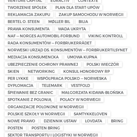
VENTURE CAPITAL
EURACTIV
CONTEXTE
TWORZENIE SPÓŁEK
PLAN DLA START-UPÓW
REKLAMACJA ZAKUPU
ZAKUP SAMOCHODU W NORWEGII
BERTEL O. STEEN
MØLLER BIL
BILIA
PRAWA KONSUMENTA
WADA UKRYTA
NAF — NORGES AUTOMOBIL-FORBUND
VIKING KONTROLL
RADA KONSUMENTÓW — FORBRUKERRÅDET
NORWESKI URZĄD DS. KONSUMENTÓW — FORBRUKERTILSYNET
MEDIACJA KONSUMENCKA
UMOWA KUPNA
UBEZPIECZENIE OCHRONY PRAWNEJ
POLSKI WIECZÓR
SKIEN
NETWORKING
KONSUL HONOROWY RP
PER LYKKE
WSPÓŁPRACA POLSKO — NORWESKA
DYPLOMACJA
TELEMARK
VESTFOLD
ŚPIEWANIE BEZ GRANIC
MAŁGORZATA KIDAWA-BŁOŃSKA
SPOTKANIE Z POLONIĄ
POLACY W NORWEGII
ORGANIZACJE POLONIJNE W NORWEGII
POLSKIE SZKOŁY W NORWEGII
SAMTYKKELOVEN
NOWE PRAWO
DZIENNIK USTAW
LOVDATA
BRING
POSTEN
POSTEN BRING
SEKTOR TRANSPORTU I LOGISTYKI W NORWEGII