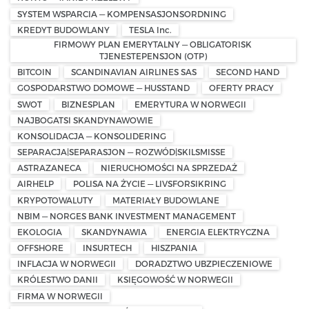
SYSTEM WSPARCIA — KOMPENSASJONSORDNING
KREDYT BUDOWLANY
TESLA Inc.
FIRMOWY PLAN EMERYTALNY — OBLIGATORISK
TJENESTEPENSJON (OTP)
BITCOIN
SCANDINAVIAN AIRLINES SAS
SECOND HAND
GOSPODARSTWO DOMOWE — HUSSTAND
OFERTY PRACY
SWOT
BIZNESPLAN
EMERYTURA W NORWEGII
NAJBOGATSI SKANDYNAWOWIE
KONSOLIDACJA — KONSOLIDERING
SEPARACJA|SEPARASJON — ROZWÓD|SKILSMISSE
ASTRAZANECA
NIERUCHOMOŚCI NA SPRZEDAŻ
AIRHELP
POLISA NA ŻYCIE — LIVSFORSIKRING
KRYPOTOWALUTY
MATERIAŁY BUDOWLANE
NBIM — NORGES BANK INVESTMENT MANAGEMENT
EKOLOGIA
SKANDYNAWIA
ENERGIA ELEKTRYCZNA
OFFSHORE
INSURTECH
HISZPANIA
INFLACJA W NORWEGII
DORADZTWO UBZPIECZENIOWE
KRÓLESTWO DANII
KSIĘGOWOŚĆ W NORWEGII
FIRMA W NORWEGII