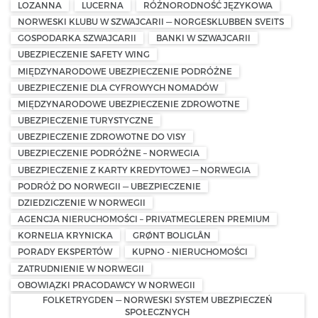
LOZANNA
LUCERNA
RÓŻNORODNOŚĆ JĘZYKOWA
NORWESKI KLUBU W SZWAJCARII — NORGESKLUBBEN SVEITS
GOSPODARKA SZWAJCARII
BANKI W SZWAJCARII
UBEZPIECZENIE SAFETY WING
MIĘDZYNARODOWE UBEZPIECZENIE PODRÓŻNE
UBEZPIECZENIE DLA CYFROWYCH NOMADÓW
MIĘDZYNARODOWE UBEZPIECZENIE ZDROWOTNE
UBEZPIECZENIE TURYSTYCZNE
UBEZPIECZENIE ZDROWOTNE DO VISY
UBEZPIECZENIE PODRÓŻNE – NORWEGIA
UBEZPIECZENIE Z KARTY KREDYTOWEJ — NORWEGIA
PODRÓŻ DO NORWEGII — UBEZPIECZENIE
DZIEDZICZENIE W NORWEGII
AGENCJA NIERUCHOMOŚCI – PRIVATMEGLEREN PREMIUM
KORNELIA KRYNICKA
GRØNT BOLIGLÅN
PORADY EKSPERTÓW
KUPNO - NIERUCHOMOŚCI
ZATRUDNIENIE W NORWEGII
OBOWIĄZKI PRACODAWCY W NORWEGII
FOLKETRYGDEN — NORWESKI SYSTEM UBEZPIECZEŃ
SPOŁECZNYCH