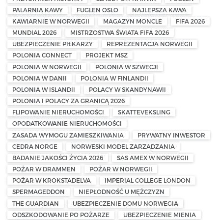
PALARNIA KAWY
FUGLEN OSLO
NAJLEPSZA KAWA
KAWIARNIE W NORWEGII
MAGAZYN MONCLE
FIFA 2026
MUNDIAL 2026
MISTRZOSTWA ŚWIATA FIFA 2026
UBEZPIECZENIE PIŁKARZY
REPREZENTACJA NORWEGII
POLONIA CONNECT
PROJEKT MSZ
POLONIA W NORWEGII
POLONIA W SZWECJI
POLONIA W DANII
POLONIA W FINLANDII
POLONIA W ISLANDII
POLACY W SKANDYNAWII
POLONIA I POLACY ZA GRANICĄ 2026
FLIPOWANIE NIERUCHOMOŚCI
SKATTEVEKSLING
OPODATKOWANIE NIERUCHOMOŚCI
ZASADA WYMOGU ZAMIESZKIWANIA
PRYWATNY INWESTOR
CEDRA NORGE
NORWESKI MODEL ZARZĄDZANIA
BADANIE JAKOŚCI ŻYCIA 2026
SAS AMEX W NORWEGII
POŻAR W DRAMMEN
POŻAR W NORWEGII
POŻAR W KROKSTADELVA
IMPERIAL COLLEGE LONDON
SPERMAGEDDON
NIEPŁODNOŚĆ U MĘŻCZYZN
THE GUARDIAN
UBEZPIECZENIE DOMU NORWEGIA
ODSZKODOWANIE PO POŻARZE
UBEZPIECZENIE MIENIA