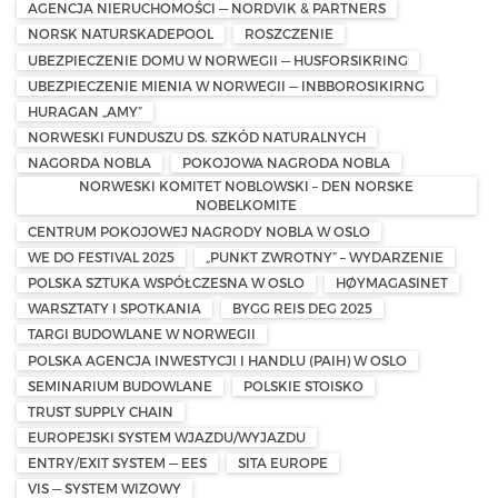
AGENCJA NIERUCHOMOŚCI — NORDVIK & PARTNERS
NORSK NATURSKADEPOOL
ROSZCZENIE
UBEZPIECZENIE DOMU W NORWEGII — HUSFORSIKRING
UBEZPIECZENIE MIENIA W NORWEGII — INBBOROSIKIRNG
HURAGAN „AMY”
NORWESKI FUNDUSZU DS. SZKÓD NATURALNYCH
NAGORDA NOBLA
POKOJOWA NAGRODA NOBLA
NORWESKI KOMITET NOBLOWSKI – DEN NORSKE
NOBELKOMITE
CENTRUM POKOJOWEJ NAGRODY NOBLA W OSLO
WE DO FESTIVAL 2025
„PUNKT ZWROTNY” – WYDARZENIE
POLSKA SZTUKA WSPÓŁCZESNA W OSLO
HØYMAGASINET
WARSZTATY I SPOTKANIA
BYGG REIS DEG 2025
TARGI BUDOWLANE W NORWEGII
POLSKA AGENCJA INWESTYCJI I HANDLU (PAIH) W OSLO
SEMINARIUM BUDOWLANE
POLSKIE STOISKO
TRUST SUPPLY CHAIN
EUROPEJSKI SYSTEM WJAZDU/WYJAZDU
ENTRY/EXIT SYSTEM — EES
SITA EUROPE
VIS — SYSTEM WIZOWY