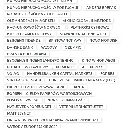
KUPNO NIERUCHOMOŚCI W HISZPANII
KUPNO NIERUCHOMOŚCI W PORTUGALII
ANDERS BREIVIK
PODATEK U ŹRÓDŁA – KILDESKATT
OLE ANDREAS HALVORSEN
VIKING GLOBAL INVESTORS
RACHUNKOWOŚĆ W NORWEGII
PŁATNOŚCI CYFROWE
KREDYT SAMOCHODOWY
STAVANGER AFTENBLADET
BERGENS TIDENDE
BRISTOW NORWAY
NOVO NORDISK
DANSKE BANK
WEGOVY
OZEMPIC
BRANŻA BUDOWLANA
BYGGENÆRINGENS LANDSFORENING
KINO W NORWEGII
PODATEK WYJAZDOWY — „EXIT SKATT”
ALIEXPRESS
VOLVO
HANDELSBANKEN CAPITAL MARKETS
FORBES
STREFA SCHENGEN
EUROPEJSKI BANK CENTRALNY (EBC)
NIERUCHOMOŚCI W SZWAJCARII
DANIA
BØRSEN — GIEŁDA PAPIERÓW WARTOŚCIOWYCH
ŁOSOŚ NORWESKI
NORGES SJØMATRÅD
NATURVERNFORBUNDET
VETERINÆRINSTITUTTET
MATTILSYNET
ORGAN DS. PRZECIWDZIAŁANIA PRANIU PIENIĘDZY
WYBORY EUROPEJSKIE 2024