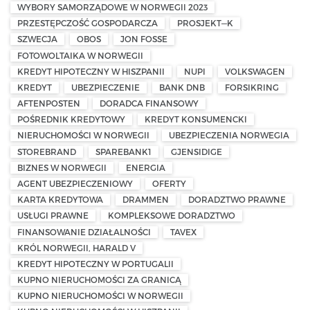
WYBORY SAMORZĄDOWE W NORWEGII 2023
PRZESTĘPCZOŚĆ GOSPODARCZA
PROSJEKT—K
SZWECJA
OBOS
JON FOSSE
FOTOWOLTAIKA W NORWEGII
KREDYT HIPOTECZNY W HISZPANII
NUPI
VOLKSWAGEN
KREDYT
UBEZPIECZENIE
BANK DNB
FORSIKRING
AFTENPOSTEN
DORADCA FINANSOWY
POŚREDNIK KREDYTOWY
KREDYT KONSUMENCKI
NIERUCHOMOŚCI W NORWEGII
UBEZPIECZENIA NORWEGIA
STOREBRAND
SPAREBANK1
GJENSIDIGE
BIZNES W NORWEGII
ENERGIA
AGENT UBEZPIECZENIOWY
OFERTY
KARTA KREDYTOWA
DRAMMEN
DORADZTWO PRAWNE
USŁUGI PRAWNE
KOMPLEKSOWE DORADZTWO
FINANSOWANIE DZIAŁALNOŚCI
TAVEX
KRÓL NORWEGII, HARALD V
KREDYT HIPOTECZNY W PORTUGALII
KUPNO NIERUCHOMOŚCI ZA GRANICĄ
KUPNO NIERUCHOMOŚCI W NORWEGII