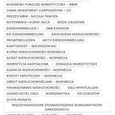
NORWESKI FUNDUSZ INWESTYCYJNY — NBIM
CHINA INVESTMENT CORPORATION — CIC
PREZES NBIM – NICOLAI TANGEN
NOTOWANIA I KURSY AKCJI
SESJA GIEŁDOWA
EIENDOMSMEGLER 1
DNB EIENDOM
EIE EIENDOMSMEGLING
KROGSVEEN NIERUCHOMOŚCI
PRIVATMEGLEREN
AKTIV EIENDOMSMEGLING
KARTVERKET — SEEIENDOM.NO
KUPNO NIERUCHOMOŚCI NORWEGIA
AGENT NIERUCHOMOŚCI — NORWEGIA
INWESTYCJA KAPITAŁOWA
DORADCA INWESTYCYJNY
AGENCJA NIERUCHOMOŚCI — NORWEGIA
KREDYT HIPOTECZNY — NORWEGIA
OBRÓT NIERUCHOMOŚCIAMI — NORWEGIA
FINANSOWANIE NIERUCHOMOŚCI
OSLO MYNTGALLERI
GRAND HOTEL OSLO
NUMIZMATYKA
100 DUKATÓW
ZŁOTA MONETA
MIĘDZYNARODOWE STOWARZYSZENIE NUMIZMATYKÓW
ZAWODOWYCH