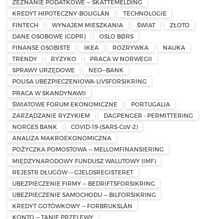
ZEZNANIE PODATKOWE — SKATTEMELDING
KREDYT HIPOTECZNY-BOLIGLÅN
TECHNOLOGIE
FINTECH
WYNAJEM MIESZKANIA
ŚWIAT
ZŁOTO
DANE OSOBOWE (GDPR)
OSLO BØRS
FINANSE OSOBISTE
IKEA
ROZRYWKA
NAUKA
TRENDY
RYZYKO
PRACA W NORWEGII
SPRAWY URZĘDOWE
NEO—BANK
POLISA UBEZPIECZENIOWA-LIVSFORSIKRING
PRACA W SKANDYNAWII
ŚWIATOWE FORUM EKONOMICZNE
PORTUGALIA
ZARZĄDZANIE RYZYKIEM
DAGPENGER - PERMITTERING
NORGES BANK
COVID-19-(SARS-CoV-2)
ANALIZA MAKROEKONOMICZNA
POŻYCZKA POMOSTOWA — MELLOMFINANSIERING
MIĘDZYNARODOWY FUNDUSZ WALUTOWY (IMF)
REJESTR DŁUGÓW — GJELDSREGISTERET
UBEZPIECZENIE FIRMY — BEDRIFTSFORSIKRING
UBEZPIECZENIE SAMOCHODU — BILFORSIKRING
KREDYT GOTÓWKOWY — FORBRUKSLÅN
KONTO — TANIE PRZELEWY