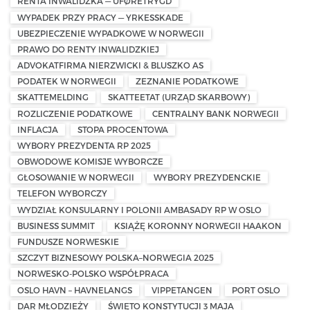
RENTA INWALIDZKA — UFØRETRYGD
WYPADEK PRZY PRACY — YRKESSKADE
UBEZPIECZENIE WYPADKOWE W NORWEGII
PRAWO DO RENTY INWALIDZKIEJ
ADVOKATFIRMA NIERZWICKI & BLUSZKO AS
PODATEK W NORWEGII
ZEZNANIE PODATKOWE
SKATTEMELDING
SKATTEETAT (URZĄD SKARBOWY)
ROZLICZENIE PODATKOWE
CENTRALNY BANK NORWEGII
INFLACJA
STOPA PROCENTOWA
WYBORY PREZYDENTA RP 2025
OBWODOWE KOMISJE WYBORCZE
GŁOSOWANIE W NORWEGII
WYBORY PREZYDENCKIE
TELEFON WYBORCZY
WYDZIAŁ KONSULARNY I POLONII AMBASADY RP W OSLO
BUSINESS SUMMIT
KSIĄŻĘ KORONNY NORWEGII HAAKON
FUNDUSZE NORWESKIE
SZCZYT BIZNESOWY POLSKA–NORWEGIA 2025
NORWESKO-POLSKO WSPÓŁPRACA
OSLO HAVN – HAVNELANGS
VIPPETANGEN
PORT OSLO
DAR MŁODZIEŻY
ŚWIĘTO KONSTYTUCJI 3 MAJA