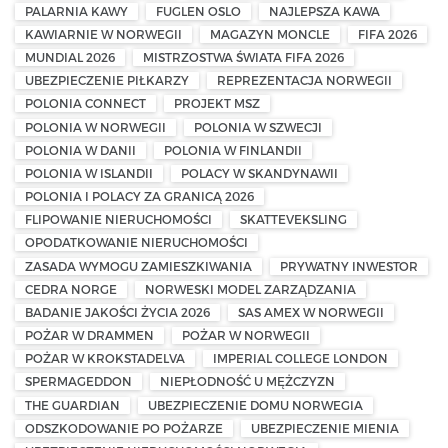
PALARNIA KAWY
FUGLEN OSLO
NAJLEPSZA KAWA
KAWIARNIE W NORWEGII
MAGAZYN MONCLE
FIFA 2026
MUNDIAL 2026
MISTRZOSTWA ŚWIATA FIFA 2026
UBEZPIECZENIE PIŁKARZY
REPREZENTACJA NORWEGII
POLONIA CONNECT
PROJEKT MSZ
POLONIA W NORWEGII
POLONIA W SZWECJI
POLONIA W DANII
POLONIA W FINLANDII
POLONIA W ISLANDII
POLACY W SKANDYNAWII
POLONIA I POLACY ZA GRANICĄ 2026
FLIPOWANIE NIERUCHOMOŚCI
SKATTEVEKSLING
OPODATKOWANIE NIERUCHOMOŚCI
ZASADA WYMOGU ZAMIESZKIWANIA
PRYWATNY INWESTOR
CEDRA NORGE
NORWESKI MODEL ZARZĄDZANIA
BADANIE JAKOŚCI ŻYCIA 2026
SAS AMEX W NORWEGII
POŻAR W DRAMMEN
POŻAR W NORWEGII
POŻAR W KROKSTADELVA
IMPERIAL COLLEGE LONDON
SPERMAGEDDON
NIEPŁODNOŚĆ U MĘŻCZYZN
THE GUARDIAN
UBEZPIECZENIE DOMU NORWEGIA
ODSZKODOWANIE PO POŻARZE
UBEZPIECZENIE MIENIA