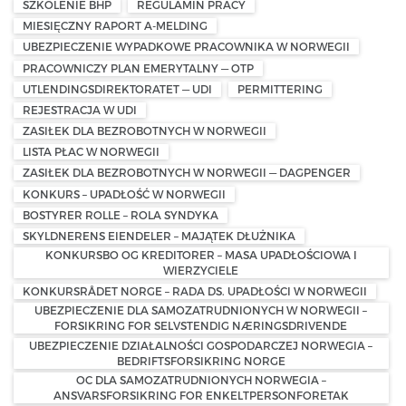
SZKOLENIE BHP
REGULAMIN PRACY
MIESIĘCZNY RAPORT A-MELDING
UBEZPIECZENIE WYPADKOWE PRACOWNIKA W NORWEGII
PRACOWNICZY PLAN EMERYTALNY — OTP
UTLENDINGSDIREKTORATET — UDI
PERMITTERING
REJESTRACJA W UDI
ZASIŁEK DLA BEZROBOTNYCH W NORWEGII
LISTA PŁAC W NORWEGII
ZASIŁEK DLA BEZROBOTNYCH W NORWEGII — DAGPENGER
KONKURS – UPADŁOŚĆ W NORWEGII
BOSTYRER ROLLE – ROLA SYNDYKA
SKYLDNERENS EIENDELER – MAJĄTEK DŁUŻNIKA
KONKURSBO OG KREDITORER – MASA UPADŁOŚCIOWA I
WIERZYCIELE
KONKURSRÅDET NORGE – RADA DS. UPADŁOŚCI W NORWEGII
UBEZPIECZENIE DLA SAMOZATRUDNIONYCH W NORWEGII –
FORSIKRING FOR SELVSTENDIG NÆRINGSDRIVENDE
UBEZPIECZENIE DZIAŁALNOŚCI GOSPODARCZEJ NORWEGIA –
BEDRIFTSFORSIKRING NORGE
OC DLA SAMOZATRUDNIONYCH NORWEGIA –
ANSVARSFORSIKRING FOR ENKELTPERSONFORETAK