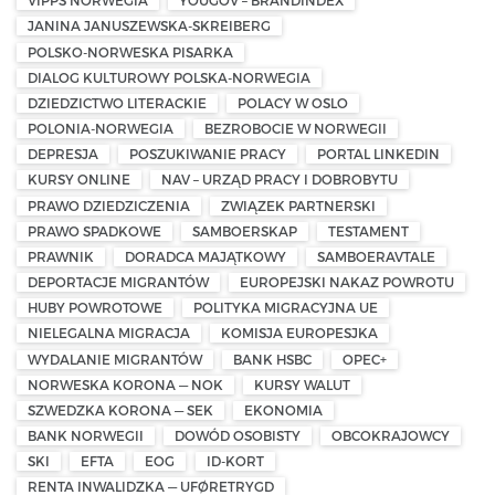
VIPPS NORWEGIA
YOUGOV – BRANDINDEX
JANINA JANUSZEWSKA-SKREIBERG
POLSKO-NORWESKA PISARKA
DIALOG KULTUROWY POLSKA-NORWEGIA
DZIEDZICTWO LITERACKIE
POLACY W OSLO
POLONIA-NORWEGIA
BEZROBOCIE W NORWEGII
DEPRESJA
POSZUKIWANIE PRACY
PORTAL LINKEDIN
KURSY ONLINE
NAV – URZĄD PRACY I DOBROBYTU
PRAWO DZIEDZICZENIA
ZWIĄZEK PARTNERSKI
PRAWO SPADKOWE
SAMBOERSKAP
TESTAMENT
PRAWNIK
DORADCA MAJĄTKOWY
SAMBOERAVTALE
DEPORTACJE MIGRANTÓW
EUROPEJSKI NAKAZ POWROTU
HUBY POWROTOWE
POLITYKA MIGRACYJNA UE
NIELEGALNA MIGRACJA
KOMISJA EUROPESJKA
WYDALANIE MIGRANTÓW
BANK HSBC
OPEC+
NORWESKA KORONA — NOK
KURSY WALUT
SZWEDZKA KORONA — SEK
EKONOMIA
BANK NORWEGII
DOWÓD OSOBISTY
OBCOKRAJOWCY
SKI
EFTA
EOG
ID-KORT
RENTA INWALIDZKA — UFØRETRYGD