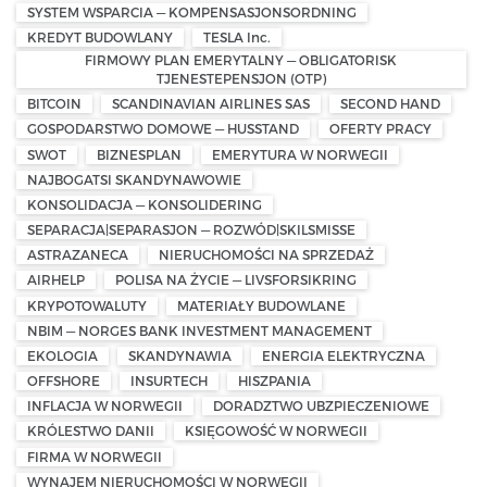
SYSTEM WSPARCIA — KOMPENSASJONSORDNING
KREDYT BUDOWLANY
TESLA Inc.
FIRMOWY PLAN EMERYTALNY — OBLIGATORISK
TJENESTEPENSJON (OTP)
BITCOIN
SCANDINAVIAN AIRLINES SAS
SECOND HAND
GOSPODARSTWO DOMOWE — HUSSTAND
OFERTY PRACY
SWOT
BIZNESPLAN
EMERYTURA W NORWEGII
NAJBOGATSI SKANDYNAWOWIE
KONSOLIDACJA — KONSOLIDERING
SEPARACJA|SEPARASJON — ROZWÓD|SKILSMISSE
ASTRAZANECA
NIERUCHOMOŚCI NA SPRZEDAŻ
AIRHELP
POLISA NA ŻYCIE — LIVSFORSIKRING
KRYPOTOWALUTY
MATERIAŁY BUDOWLANE
NBIM — NORGES BANK INVESTMENT MANAGEMENT
EKOLOGIA
SKANDYNAWIA
ENERGIA ELEKTRYCZNA
OFFSHORE
INSURTECH
HISZPANIA
INFLACJA W NORWEGII
DORADZTWO UBZPIECZENIOWE
KRÓLESTWO DANII
KSIĘGOWOŚĆ W NORWEGII
FIRMA W NORWEGII
WYNAJEM NIERUCHOMOŚCI W NORWEGII