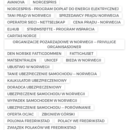
AVANOVA
NORGESPRIS
NORGESPRIS – PROGRAM DOPŁAT DO ENERGII ELEKTRYCZNEJ
TANI PRĄD W NORWEGII
SPRZEDAWCY PRĄDU NORWEGIA
OPERATOR SIECI – NETTSELSKAP
CENA PRĄDU – NORWEGIA
ELHUB
STRØMSTØTTE – PROGRAM WSPARCIA
CARITAS NORGE
ORGANIZACJE POZARZĄDOWE W NORWEGII — FRIVILLIGE
ORGANISASJONER
DEN NORSKE FATTIGDOMMEN
FATTIGHUSET
MATSENTRALEN
UNICEF
BIEDA W NORWEGII
UBUSTWO W NORWEGII
TANIE UBEZPIECZENIE SAMOCHODU — NORWEGIA
KALKULATOR UBEZPIECZENIOWY
DORADCA UBEZPIECZENIOWY
UBEZPIECZENIE SAMOCHODU W NORWEGII
WYPADEK SAMOCHODEM W NORWEGII
UBEZPIECZENIE SAMOCHODU — PORÓWNANIE
OFERTA OC/AC
ZBIGNIEW GÓRSKI
POLONIA FREDRIKSTAD
POLACY WE FREDRIKSTAD
ZWIĄZEK POLAKÓW WE FREDRIKSTAD