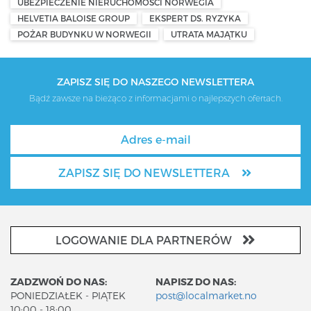
UBEZPIECZENIE NIERUCHOMOŚCI NORWEGIA
HELVETIA BALOISE GROUP
EKSPERT DS. RYZYKA
POŻAR BUDYNKU W NORWEGII
UTRATA MAJĄTKU
ZAPISZ SIĘ DO NASZEGO NEWSLETTERA
Bądź zawsze na bieżąco z informacjami o najlepszych ofertach.
ZAPISZ SIĘ DO NEWSLETTERA
LOGOWANIE DLA PARTNERÓW
ZADZWOŃ DO NAS:
NAPISZ DO NAS:
PONIEDZIAŁEK - PIĄTEK
post@localmarket.no
10:00 - 18:00