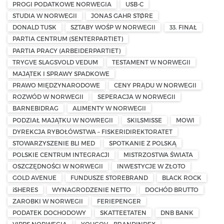
PROGI PODATKOWE NORWEGIA
USB-C
STUDIA W NORWEGII
JONAS GAHR STØRE
DONALD TUSK
SZTABY WOŚP W NORWEGII
33. FINAŁ
PARTIA CENTRUM (SENTERPARTIET)
PARTIA PRACY (ARBEIDERPARTIET)
TRYGVE SLAGSVOLD VEDUM
TESTAMENT W NORWEGII
MAJĄTEK I SPRAWY SPADKOWE
PRAWO MIĘDZYNARODOWE
CENY PRĄDU W NORWEGII
ROZWÓD W NORWEGII
SEPERACJA W NORWEGII
BARNEBIDRAG
ALIMENTY W NORWEGII
PODZIAŁ MAJĄTKU W NOWREGII
SKILSMISSE
MOWI
DYREKCJA RYBOŁÓWSTWA – FISKERIDIREKTORATET
STOWARZYSZENIE BLI MED
SPOTKANIE Z POLSKĄ
POLSKIE CENTRUM INTEGRACJI
MISTRZOSTWA ŚWIATA
OSZCZĘDNOŚCI W NORWEGII
INWESTYCJE W ZŁOTO
GOLD AVENUE
FUNDUSZE STOREBRAND
BLACK ROCK
iSHERES
WYNAGRODZENIE NETTO
DOCHÓD BRUTTO
ZAROBKI W NORWEGII
FERIEPENGER
PODATEK DOCHODOWY
SKATTEETATEN
DNB BANK