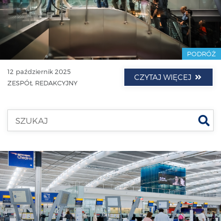
PODRÓŻ
12 październik 2025
CZYTAJ WIĘCEJ
ZESPÓŁ REDAKCYJNY
Szu