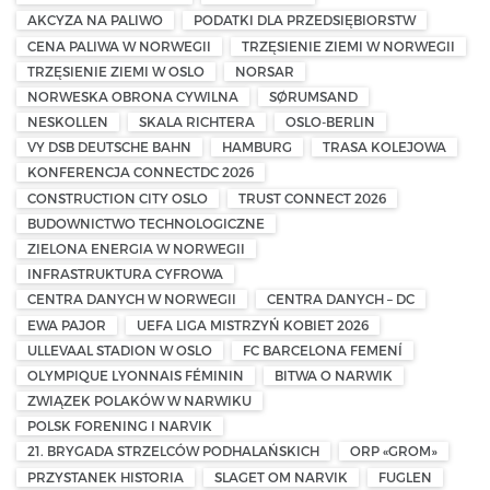
AKCYZA NA PALIWO
PODATKI DLA PRZEDSIĘBIORSTW
CENA PALIWA W NORWEGII
TRZĘSIENIE ZIEMI W NORWEGII
TRZĘSIENIE ZIEMI W OSLO
NORSAR
NORWESKA OBRONA CYWILNA
SØRUMSAND
NESKOLLEN
SKALA RICHTERA
OSLO-BERLIN
VY DSB DEUTSCHE BAHN
HAMBURG
TRASA KOLEJOWA
KONFERENCJA CONNECTDC 2026
CONSTRUCTION CITY OSLO
TRUST CONNECT 2026
BUDOWNICTWO TECHNOLOGICZNE
ZIELONA ENERGIA W NORWEGII
INFRASTRUKTURA CYFROWA
CENTRA DANYCH W NORWEGII
CENTRA DANYCH – DC
EWA PAJOR
UEFA LIGA MISTRZYŃ KOBIET 2026
ULLEVAAL STADION W OSLO
FC BARCELONA FEMENÍ
OLYMPIQUE LYONNAIS FÉMININ
BITWA O NARWIK
ZWIĄZEK POLAKÓW W NARWIKU
POLSK FORENING I NARVIK
21. BRYGADA STRZELCÓW PODHALAŃSKICH
ORP «GROM»
PRZYSTANEK HISTORIA
SLAGET OM NARVIK
FUGLEN