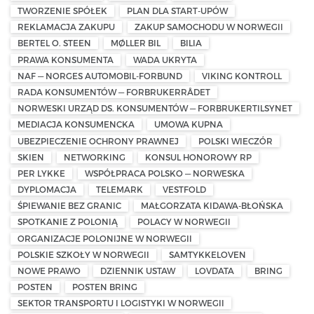
TWORZENIE SPÓŁEK
PLAN DLA START-UPÓW
REKLAMACJA ZAKUPU
ZAKUP SAMOCHODU W NORWEGII
BERTEL O. STEEN
MØLLER BIL
BILIA
PRAWA KONSUMENTA
WADA UKRYTA
NAF — NORGES AUTOMOBIL-FORBUND
VIKING KONTROLL
RADA KONSUMENTÓW — FORBRUKERRÅDET
NORWESKI URZĄD DS. KONSUMENTÓW — FORBRUKERTILSYNET
MEDIACJA KONSUMENCKA
UMOWA KUPNA
UBEZPIECZENIE OCHRONY PRAWNEJ
POLSKI WIECZÓR
SKIEN
NETWORKING
KONSUL HONOROWY RP
PER LYKKE
WSPÓŁPRACA POLSKO — NORWESKA
DYPLOMACJA
TELEMARK
VESTFOLD
ŚPIEWANIE BEZ GRANIC
MAŁGORZATA KIDAWA-BŁOŃSKA
SPOTKANIE Z POLONIĄ
POLACY W NORWEGII
ORGANIZACJE POLONIJNE W NORWEGII
POLSKIE SZKOŁY W NORWEGII
SAMTYKKELOVEN
NOWE PRAWO
DZIENNIK USTAW
LOVDATA
BRING
POSTEN
POSTEN BRING
SEKTOR TRANSPORTU I LOGISTYKI W NORWEGII