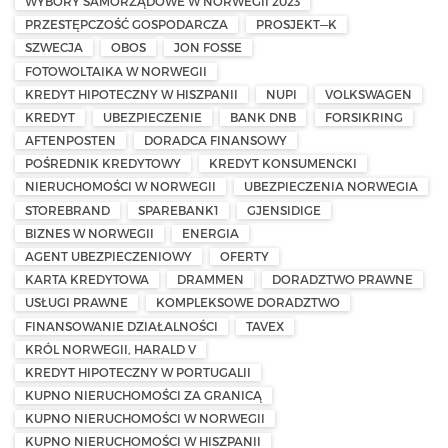
WYBORY SAMORZĄDOWE W NORWEGII 2023
PRZESTĘPCZOŚĆ GOSPODARCZA
PROSJEKT—K
SZWECJA
OBOS
JON FOSSE
FOTOWOLTAIKA W NORWEGII
KREDYT HIPOTECZNY W HISZPANII
NUPI
VOLKSWAGEN
KREDYT
UBEZPIECZENIE
BANK DNB
FORSIKRING
AFTENPOSTEN
DORADCA FINANSOWY
POŚREDNIK KREDYTOWY
KREDYT KONSUMENCKI
NIERUCHOMOŚCI W NORWEGII
UBEZPIECZENIA NORWEGIA
STOREBRAND
SPAREBANK1
GJENSIDIGE
BIZNES W NORWEGII
ENERGIA
AGENT UBEZPIECZENIOWY
OFERTY
KARTA KREDYTOWA
DRAMMEN
DORADZTWO PRAWNE
USŁUGI PRAWNE
KOMPLEKSOWE DORADZTWO
FINANSOWANIE DZIAŁALNOŚCI
TAVEX
KRÓL NORWEGII, HARALD V
KREDYT HIPOTECZNY W PORTUGALII
KUPNO NIERUCHOMOŚCI ZA GRANICĄ
KUPNO NIERUCHOMOŚCI W NORWEGII
KUPNO NIERUCHOMOŚCI W HISZPANII