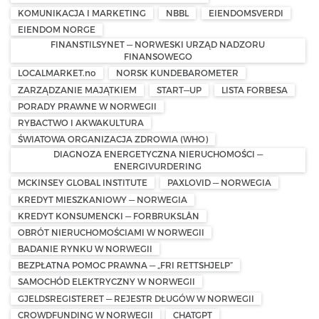
KOMUNIKACJA I MARKETING
NBBL
EIENDOMSVERDI
EIENDOM NORGE
FINANSTILSYNET — NORWESKI URZĄD NADZORU
FINANSOWEGO
LOCALMARKET.no
NORSK KUNDEBAROMETER
ZARZĄDZANIE MAJĄTKIEM
START—UP
LISTA FORBESA
PORADY PRAWNE W NORWEGII
RYBACTWO I AKWAKULTURA
ŚWIATOWA ORGANIZACJA ZDROWIA (WHO)
DIAGNOZA ENERGETYCZNA NIERUCHOMOŚCI —
ENERGIVURDERING
MCKINSEY GLOBAL INSTITUTE
PAXLOVID — NORWEGIA
KREDYT MIESZKANIOWY — NORWEGIA
KREDYT KONSUMENCKI — FORBRUKSLÅN
OBRÓT NIERUCHOMOŚCIAMI W NORWEGII
BADANIE RYNKU W NORWEGII
BEZPŁATNA POMOC PRAWNA — „FRI RETTSHJELP”
SAMOCHÓD ELEKTRYCZNY W NORWEGII
GJELDSREGISTERET — REJESTR DŁUGÓW W NORWEGII
CROWDFUNDING W NORWEGII
CHATGPT