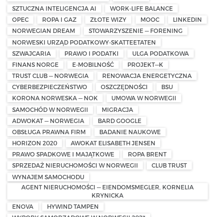
SZTUCZNA INTELIGENCJA AI
WORK-LIFE BALANCE
OPEC
ROPA I GAZ
ZŁOTE WIZY
MOOC
LINKEDIN
NORWEGIAN DREAM
STOWARZYSZENIE — FORENING
NORWESKI URZĄD PODATKOWY-SKATTEETATEN
SZWAJCARIA
PRAWO I PODATKI
ULGA PODATKOWA
FINANS NORGE
E-MOBILNOŚĆ
PROJEKT—K
TRUST CLUB — NORWEGIA
RENOWACJA ENERGETYCZNA
CYBERBEZPIECZEŃSTWO
OSZCZĘDNOŚCI
BSU
KORONA NORWESKA — NOK
UMOWA W NORWEGII
SAMOCHÓD W NORWEGII
MIGRACJA
ADWOKAT — NORWEGIA
BARD GOOGLE
OBSŁUGA PRAWNA FIRM
BADANIE NAUKOWE
HORIZON 2020
AWOKAT ELISABETH JENSEN
PRAWO SPADKOWE I MAJĄTKOWE
ROPA BRENT
SPRZEDAŻ NIERUCHOMOŚCI W NORWEGII
CLUB TRUST
WYNAJEM SAMOCHODU
AGENT NIERUCHOMOŚCI — EIENDOMSMEGLER, KORNELIA
KRYNICKA
ENOVA
HYWIND TAMPEN