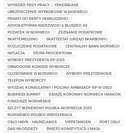
WYPADEK PRZY PRACY — YRKESSKADE
UBEZPIECZENIE WYPADKOWE W NORWEGII
PRAWO DO RENTY INWALIDZKIEJ
ADVOKATFIRMA NIERZWICKI & BLUSZKO AS
PODATEK W NORWEGII
ZEZNANIE PODATKOWE
SKATTEMELDING
SKATTEETAT (URZĄD SKARBOWY)
ROZLICZENIE PODATKOWE
CENTRALNY BANK NORWEGII
INFLACJA
STOPA PROCENTOWA
WYBORY PREZYDENTA RP 2025
OBWODOWE KOMISJE WYBORCZE
GŁOSOWANIE W NORWEGII
WYBORY PREZYDENCKIE
TELEFON WYBORCZY
WYDZIAŁ KONSULARNY I POLONII AMBASADY RP W OSLO
BUSINESS SUMMIT
KSIĄŻĘ KORONNY NORWEGII HAAKON
FUNDUSZE NORWESKIE
SZCZYT BIZNESOWY POLSKA–NORWEGIA 2025
NORWESKO-POLSKO WSPÓŁPRACA
OSLO HAVN – HAVNELANGS
VIPPETANGEN
PORT OSLO
DAR MŁODZIEŻY
ŚWIĘTO KONSTYTUCJI 3 MAJA