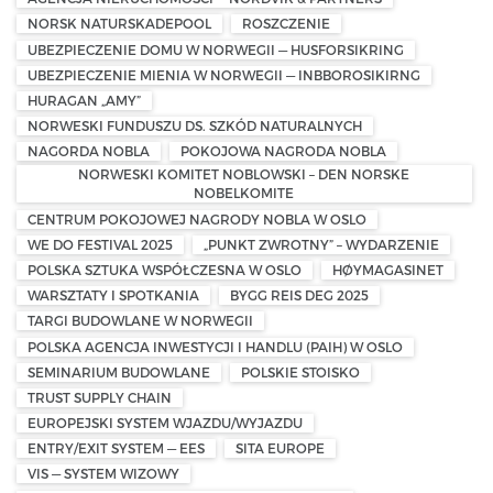
NORSK NATURSKADEPOOL
ROSZCZENIE
UBEZPIECZENIE DOMU W NORWEGII — HUSFORSIKRING
UBEZPIECZENIE MIENIA W NORWEGII — INBBOROSIKIRNG
HURAGAN „AMY”
NORWESKI FUNDUSZU DS. SZKÓD NATURALNYCH
NAGORDA NOBLA
POKOJOWA NAGRODA NOBLA
NORWESKI KOMITET NOBLOWSKI – DEN NORSKE
NOBELKOMITE
CENTRUM POKOJOWEJ NAGRODY NOBLA W OSLO
WE DO FESTIVAL 2025
„PUNKT ZWROTNY” – WYDARZENIE
POLSKA SZTUKA WSPÓŁCZESNA W OSLO
HØYMAGASINET
WARSZTATY I SPOTKANIA
BYGG REIS DEG 2025
TARGI BUDOWLANE W NORWEGII
POLSKA AGENCJA INWESTYCJI I HANDLU (PAIH) W OSLO
SEMINARIUM BUDOWLANE
POLSKIE STOISKO
TRUST SUPPLY CHAIN
EUROPEJSKI SYSTEM WJAZDU/WYJAZDU
ENTRY/EXIT SYSTEM — EES
SITA EUROPE
VIS — SYSTEM WIZOWY