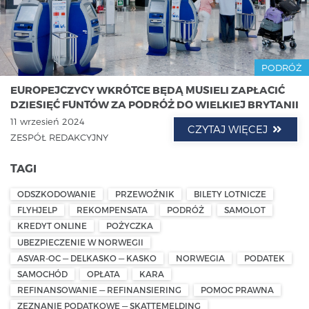
PODRÓŻ
EUROPEJCZYCY WKRÓTCE BĘDĄ MUSIELI ZAPŁACIĆ
DZIESIĘĆ FUNTÓW ZA PODRÓŻ DO WIELKIEJ BRYTANII
11 wrzesień 2024
CZYTAJ WIĘCEJ
ZESPÓŁ REDAKCYJNY
TAGI
ODSZKODOWANIE
PRZEWOŹNIK
BILETY LOTNICZE
FLYHJELP
REKOMPENSATA
PODRÓŻ
SAMOLOT
KREDYT ONLINE
POŻYCZKA
UBEZPIECZENIE W NORWEGII
ASVAR-OC — DELKASKO — KASKO
NORWEGIA
PODATEK
SAMOCHÓD
OPŁATA
KARA
REFINANSOWANIE — REFINANSIERING
POMOC PRAWNA
ZEZNANIE PODATKOWE — SKATTEMELDING