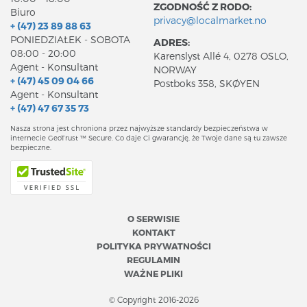
ZGODNOŚĆ Z RODO:
Biuro
privacy@localmarket.no
+ (47) 23 89 88 63
PONIEDZIAŁEK - SOBOTA
ADRES:
08:00 - 20:00
Karenslyst Allé 4, 0278 OSLO,
Agent - Konsultant
NORWAY
+ (47) 45 09 04 66
Postboks 358, SKØYEN
Agent - Konsultant
+ (47) 47 67 35 73
Nasza strona jest chroniona przez najwyższe standardy bezpieczeństwa w
internecie GeoTrust ™ Secure. Co daje Ci gwarancję, że Twoje dane są tu zawsze
bezpieczne.
O SERWISIE
KONTAKT
POLITYKA PRYWATNOŚCI
REGULAMIN
WAŻNE PLIKI
© Copyright 2016-2026