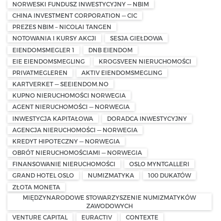
NORWESKI FUNDUSZ INWESTYCYJNY — NBIM
CHINA INVESTMENT CORPORATION — CIC
PREZES NBIM – NICOLAI TANGEN
NOTOWANIA I KURSY AKCJI
SESJA GIEŁDOWA
EIENDOMSMEGLER 1
DNB EIENDOM
EIE EIENDOMSMEGLING
KROGSVEEN NIERUCHOMOŚCI
PRIVATMEGLEREN
AKTIV EIENDOMSMEGLING
KARTVERKET — SEEIENDOM.NO
KUPNO NIERUCHOMOŚCI NORWEGIA
AGENT NIERUCHOMOŚCI — NORWEGIA
INWESTYCJA KAPITAŁOWA
DORADCA INWESTYCYJNY
AGENCJA NIERUCHOMOŚCI — NORWEGIA
KREDYT HIPOTECZNY — NORWEGIA
OBRÓT NIERUCHOMOŚCIAMI — NORWEGIA
FINANSOWANIE NIERUCHOMOŚCI
OSLO MYNTGALLERI
GRAND HOTEL OSLO
NUMIZMATYKA
100 DUKATÓW
ZŁOTA MONETA
MIĘDZYNARODOWE STOWARZYSZENIE NUMIZMATYKÓW
ZAWODOWYCH
VENTURE CAPITAL
EURACTIV
CONTEXTE