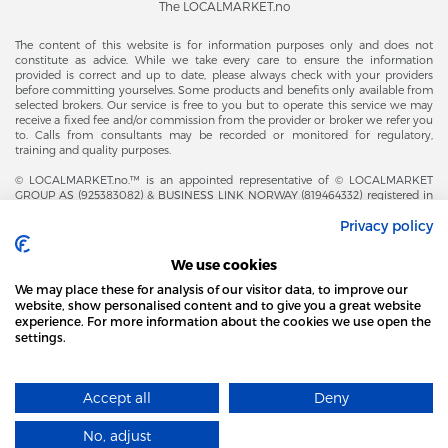
The LOCALMARKET.no
The content of this website is for information purposes only and does not
constitute as advice. While we take every care to ensure the information
provided is correct and up to date, please always check with your providers
before committing yourselves. Some products and benefits only available from
selected brokers. Our service is free to you but to operate this service we may
receive a fixed fee and/or commission from the provider or broker we refer you
to. Calls from consultants may be recorded or monitored for regulatory,
training and quality purposes.
© LOCALMARKET.no.™ is an appointed representative of © LOCALMARKET
GROUP AS (925383082) & BUSINESS LINK NORWAY (819464332) registered in
The Office of Business Enterprises in The Kingdom of Norway |
Privacy policy
Brønnøysundregistrene. Financial & Insurance Services and Markets Authority,
and subject to limited regulation by the Financial Conduct Authority. Head
Office Adresse: Karenslyst Alle 4, 0278 Oslo – Skøyen. Post Adresse: Postboks
We use cookies
358, 0213 Oslo, Norway. Email Contact: post@localmarket.no. Office Contact: +
47 23 89 88 63 © Copyright 2016-2026 The LOCALMARKET GROUP ™.
We may place these for analysis of our visitor data, to improve our
website, show personalised content and to give you a great website
experience. For more information about the cookies we use open the
settings.
DODATKOWO OD ZESPOŁU LOCALMARKET |
USŁUGI DLA BIZNESU
STRONA LOCAL MARKET WYKORZYSTUJE PLIKI
COOKIES
Accept all
Deny
DOWIEDZ SIĘ WIĘCEJ
Designed and Developed by
No, adjust
ROZUMIEM
​localmarket GROUP™