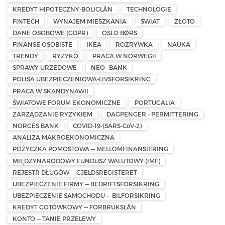
KREDYT HIPOTECZNY-BOLIGLÅN
TECHNOLOGIE
FINTECH
WYNAJEM MIESZKANIA
ŚWIAT
ZŁOTO
DANE OSOBOWE (GDPR)
OSLO BØRS
FINANSE OSOBISTE
IKEA
ROZRYWKA
NAUKA
TRENDY
RYZYKO
PRACA W NORWEGII
SPRAWY URZĘDOWE
NEO—BANK
POLISA UBEZPIECZENIOWA-LIVSFORSIKRING
PRACA W SKANDYNAWII
ŚWIATOWE FORUM EKONOMICZNE
PORTUGALIA
ZARZĄDZANIE RYZYKIEM
DAGPENGER - PERMITTERING
NORGES BANK
COVID-19-(SARS-CoV-2)
ANALIZA MAKROEKONOMICZNA
POŻYCZKA POMOSTOWA — MELLOMFINANSIERING
MIĘDZYNARODOWY FUNDUSZ WALUTOWY (IMF)
REJESTR DŁUGÓW — GJELDSREGISTERET
UBEZPIECZENIE FIRMY — BEDRIFTSFORSIKRING
UBEZPIECZENIE SAMOCHODU — BILFORSIKRING
KREDYT GOTÓWKOWY — FORBRUKSLÅN
KONTO — TANIE PRZELEWY