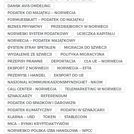
DANSK AVIS OMDELING
PODATEK OD MAJĄTKU — NORWEGIA
FORMUESSKATT — PODATEK OD MAJĄTKU
BIZNES PRYWATNY
PRZEDSIĘBIORCY W NORWEGII
NORWESKI SYSTEM PODATKOWY
UCIECZKA KAPITAŁU
NORWEGIA — PODATEK MAJĄTKOWY
ØYSTEIN STRAY SPETALEN
MIGRACJA DO SZWECJI
WYDALENIE ZE SZWECJI
POLITYKA MIGRACYJNA
PRZEPISY PRAWNE
DEPORTACJA
CŁA UE — NORWEGIA
EKSPORT Z NORWEGII
NORWEGIA — EFTA
PRZEMYSŁ I HANDEL
EKSPORT DO UE
NASJONAL KOMMUNIKASJONSMYNDIGHET – NKOM
CALL CENTER – NORWEGIA
TELEMARKETING W NORWEGII
SZWAJCARZY
REFERENDUM
PODATEK OD SPADKÓW I DAROWIZN
PODATEK KLIMATYCZNY
PODATKI W SZWAJCARII
KLARNA — USD
TOKEN
STABLECOIN
MiCA — RYNKI KRYPTOAKTYWÓW
NORWESKO-POLSKA IZBA HANDLOWA — NPCC