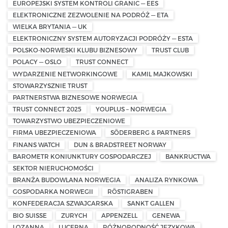
EUROPEJSKI SYSTEM KONTROLI GRANIC — EES
ELEKTRONICZNE ZEZWOLENIE NA PODRÓŻ — ETA
WIELKA BRYTANIA — UK
ELEKTRONICZNY SYSTEM AUTORYZACJI PODRÓŻY — ESTA
POLSKO-NORWESKI KLUBU BIZNESOWY
TRUST CLUB
POLACY — OSLO
TRUST CONNECT
WYDARZENIE NETWORKINGOWE
KAMIL MAJKOWSKI
STOWARZYSZNIE TRUST
PARTNERSTWA BIZNESOWE NORWEGIA
TRUST CONNECT 2025
YOUPLUS – NORWEGIA
TOWARZYSTWO UBEZPIECZENIOWE
FIRMA UBEZPIECZENIOWA
SÖDERBERG & PARTNERS
FINANS WATCH
DUN & BRADSTREET NORWAY
BAROMETR KONIUNKTURY GOSPODARCZEJ
BANKRUCTWA
SEKTOR NIERUCHOMOŚCI
BRANŻA BUDOWLANA NORWEGIA
ANALIZA RYNKOWA
GOSPODARKA NORWEGII
RÖSTIGRABEN
KONFEDERACJA SZWAJCARSKA
SANKT GALLEN
BIO SUISSE
ZURYCH
APPENZELL
GENEWA
LOZANNA
LUCERNA
RÓŻNORODNOŚĆ JĘZYKOWA