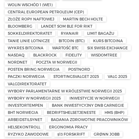
WOLIN WSCHÓD 1 (WE1)
CENTRAL EUROPEAN PETROLEUM (CEP)
ZŁOŻE ROPY NAFTOWEJ
MARTIN BECH HOLTE
BLOOMBERG
LANDET SOM BLE FOR RIKT
SOKKELDIREKTORATET
RYANAIR
LIMIT BAGAŻU
TANIE LINIE LOTNICZE
BITCOIN (BTC)
KURS BITCOINA
WYKRES BITCOINA
WARTOŚĆ BTC
SIX SWISS EXCHANGE
NASDAQ
BLACKROCK
FIDELITY
WISDOMTREE
NORDNET
POCZTA W NORWEGII
POSTEN BRING NORWEGIA
POSTNORD
PACZKI NORWEGIA
STORTINGSVALGET 2025
VALG 2025
VALGDIREKTORATET
WYBORY PARLAMENTARNE W KRÓLESTWIE NORWEGII 2025
WYBORY W NORWEGII 2025
INWESTYCJE W NORWEGII
INVESTORTEMPEN
BANK INWESTYCYJNY DNB CARNEGIE
BHT NORWEGIA
BEDRIFTSHELSETJENESTE
HMS (BHP)
ARBEIDSTILSYNET
BADANIA ZDROWOTNE PRACOWNIKÓW
HELSEKONTROLL
ERGONOMIA PRACY
RYZYKO ZAWODOWE
§13 FORSKRIFT
GRØNN JOBB