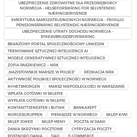
UBEZPIECZENIE ZDROWOTNE DLA PRZEDSIĘBIORCY
NORWEGIA – HELSEFORSIKRING FOR SELVSTENDIG
NÆRINGSDRIVENDE
EMERYTURA SAMOZATRUDNIONYCH NORWEGIA – FRIVILLIG
PENSJONSSPARING SELVSTENDIG NÆRINGSDRIVENDE
UBEZPIECZENIE UTRATY DOCHODU NORWEGIA –
SYKEAVBRUDDSFORSIKRING
BRANŻOWY PORTAL SPOŁECZNOŚCIOWY LINKEDIN
TRENOWANIE SZTUCZNEJ INTELIGENCJI AI
MODELE GENERATYWNEJ SZTUCZNEJ INTELIGENCJI
ZOFIA PASZKIEWICZ — NRK
„NAZISTOWSKIE MARSZE W POLSCE”
REDKACJA NRK
AKTYWNOŚĆ POLSKIEJ SPOŁECZNOŚCI W NORWEGII
NYHETSMORGEN
MARSZ NIEPODLEGŁOŚCI W WARSZAWIE
WPŁATA GOTÓWKI W SKLEPIE
WYPŁATA GOTÓWKI W SKLEPIE
KONTANTTJENESTER I BUTIKK
BANKAXEPT
NORGESGRUPPEN
PIENIĄDZE W NORWEGII
SKLEP KIWI
SKLEP JOKER
SKLEP MENY
POCZTA W DANII
DANIA SKRZYNKI POCZTOWE
CYFRYZACJA POCZTY
POSTNORD DANIA
DAO
E-COMMERCE