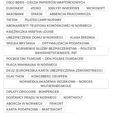
OSLO BØRS – GIEŁDA PAPIERÓW WARTOŚCIOWYCH
EURONEXT
eTORO
SJØLYST INVESTORS
MICROSOFT
SAXOBANK
STARJK
ABSENCJA PRACOWNICZA
TIKTOK
PILATES CAMP NORWAY
ABONAMENTY TELEFONII KOMÓRKOWEJ W NORWEGII
KSIĘŻNICZKA MÄRTHA LOUISE
UBEZPIECZENIE DOMU W NORWEGII
KLASA ŚREDNIA
WIELKA BRYTANIA
OPTYMALIZACJA PODATKOWA
NORWESKIE SŁUŻBY BEZPIECZEŃSTWA — POLITIETS
SIKKERHETSTJENESTE, PST
POLSKIE DNI FILMOWE — DEN POLSKE FILMDAGER
PŁACA MINIMALNA W NORWEGII
EKUZ (EUROPEJSKA KARTA UBEZPIECZENIA ZDROWOTNEGO)
OLAV THON
KONGSBERG GRUPPEN
NORWESKA AKADEMIA WOJSKOWA — NORGES
MILITÆRHØGSKOLE
OPŁATY DROGOWE - BOMPENGER
DOSTAWCY PRĄDU W NORWEGII
NORTHVOLT
ABORCJA W NORWEGII
FRIKORT
KARTA PODATKOWA — SKATTEKORT