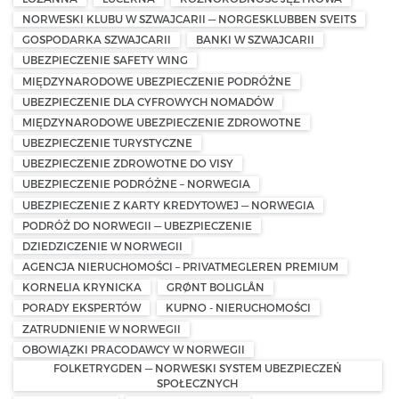
NORWESKI KLUBU W SZWAJCARII — NORGESKLUBBEN SVEITS
GOSPODARKA SZWAJCARII
BANKI W SZWAJCARII
UBEZPIECZENIE SAFETY WING
MIĘDZYNARODOWE UBEZPIECZENIE PODRÓŻNE
UBEZPIECZENIE DLA CYFROWYCH NOMADÓW
MIĘDZYNARODOWE UBEZPIECZENIE ZDROWOTNE
UBEZPIECZENIE TURYSTYCZNE
UBEZPIECZENIE ZDROWOTNE DO VISY
UBEZPIECZENIE PODRÓŻNE – NORWEGIA
UBEZPIECZENIE Z KARTY KREDYTOWEJ — NORWEGIA
PODRÓŻ DO NORWEGII — UBEZPIECZENIE
DZIEDZICZENIE W NORWEGII
AGENCJA NIERUCHOMOŚCI – PRIVATMEGLEREN PREMIUM
KORNELIA KRYNICKA
GRØNT BOLIGLÅN
PORADY EKSPERTÓW
KUPNO - NIERUCHOMOŚCI
ZATRUDNIENIE W NORWEGII
OBOWIĄZKI PRACODAWCY W NORWEGII
FOLKETRYGDEN — NORWESKI SYSTEM UBEZPIECZEŃ
SPOŁECZNYCH