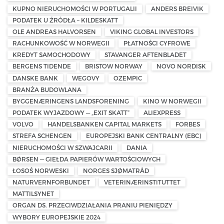
KUPNO NIERUCHOMOŚCI W PORTUGALII
ANDERS BREIVIK
PODATEK U ŹRÓDŁA – KILDESKATT
OLE ANDREAS HALVORSEN
VIKING GLOBAL INVESTORS
RACHUNKOWOŚĆ W NORWEGII
PŁATNOŚCI CYFROWE
KREDYT SAMOCHODOWY
STAVANGER AFTENBLADET
BERGENS TIDENDE
BRISTOW NORWAY
NOVO NORDISK
DANSKE BANK
WEGOVY
OZEMPIC
BRANŻA BUDOWLANA
BYGGENÆRINGENS LANDSFORENING
KINO W NORWEGII
PODATEK WYJAZDOWY — „EXIT SKATT”
ALIEXPRESS
VOLVO
HANDELSBANKEN CAPITAL MARKETS
FORBES
STREFA SCHENGEN
EUROPEJSKI BANK CENTRALNY (EBC)
NIERUCHOMOŚCI W SZWAJCARII
DANIA
BØRSEN — GIEŁDA PAPIERÓW WARTOŚCIOWYCH
ŁOSOŚ NORWESKI
NORGES SJØMATRÅD
NATURVERNFORBUNDET
VETERINÆRINSTITUTTET
MATTILSYNET
ORGAN DS. PRZECIWDZIAŁANIA PRANIU PIENIĘDZY
WYBORY EUROPEJSKIE 2024