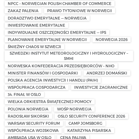
NPCC – NORWEGIAN POLISH CHAMBER OF COMMERCE
ZAKAZ PALENIA
PRAWO TYTONIOWE W NORWEGII
DORADZTWO EMERYTALNE — NORWEGIA
INWESTOWANIE EMERYTALNE
INDYWIDUALNE OSZCZĘDNOŚCI EMERYTALNE — IPS
PLANOWANIE EMERYTALNE W NORWEGII
NORWEGIA 2026
ŚNIEŻNY CHAOS W SZWECJI
SZWEDZKI INSTYTUT METEOROLOGICZNY I HYDROLOGICZNY –
SMHI
NORWESKA KONFEDERACJA PRZEDSIĘBIORCÓW – NHO
MINISTER FINANSÓW I GOSPODARKI
ANDRZEJ DOMAŃSKI
POLSKA AGENCJA INWESTYCJI I HANDLU (PAIH)
WSPÓŁPRACA GOSPODARCZA
INWESTYCJE ZAGRANICZNE
34. FINAŁ W OSLO
WIELKA ORKIESTRA ŚWIĄTECZNEJ POMOCY
POLONIA NORWEGIA
WOŚP NORWEGIA
RADOSŁAW SIKORSKI
OSLO SECURITY CONFERENCE 2026
WARSAW SECURITY FORUM
CAMP JOMSBORG
WSPÓŁPRACA WOJSKOWA
KATARZYNA PISARSKA
AMBSADA USA W OSLO
CENA PALIWA