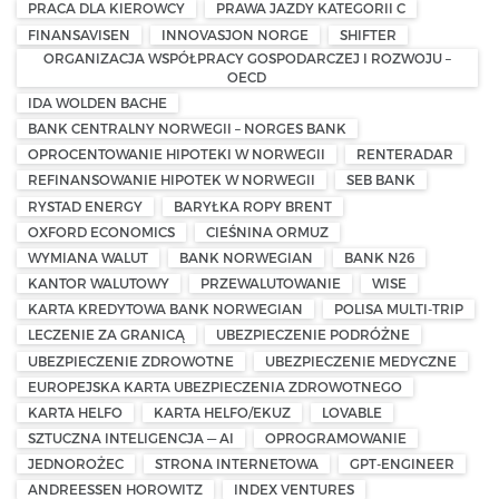
PRACA DLA KIEROWCY
PRAWA JAZDY KATEGORII C
FINANSAVISEN
INNOVASJON NORGE
SHIFTER
ORGANIZACJA WSPÓŁPRACY GOSPODARCZEJ I ROZWOJU –
OECD
IDA WOLDEN BACHE
BANK CENTRALNY NORWEGII – NORGES BANK
OPROCENTOWANIE HIPOTEKI W NORWEGII
RENTERADAR
REFINANSOWANIE HIPOTEK W NORWEGII
SEB BANK
RYSTAD ENERGY
BARYŁKA ROPY BRENT
OXFORD ECONOMICS
CIEŚNINA ORMUZ
WYMIANA WALUT
BANK NORWEGIAN
BANK N26
KANTOR WALUTOWY
PRZEWALUTOWANIE
WISE
KARTA KREDYTOWA BANK NORWEGIAN
POLISA MULTI-TRIP
LECZENIE ZA GRANICĄ
UBEZPIECZENIE PODRÓŻNE
UBEZPIECZENIE ZDROWOTNE
UBEZPIECZENIE MEDYCZNE
EUROPEJSKA KARTA UBEZPIECZENIA ZDROWOTNEGO
KARTA HELFO
KARTA HELFO/EKUZ
LOVABLE
SZTUCZNA INTELIGENCJA — AI
OPROGRAMOWANIE
JEDNOROŻEC
STRONA INTERNETOWA
GPT-ENGINEER
ANDREESSEN HOROWITZ
INDEX VENTURES