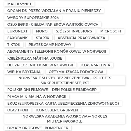
MATTILSYNET
ORGAN DS. PRZECIWDZIAŁANIA PRANIU PIENIĘDZY
WYBORY EUROPEJSKIE 2024
OSLO BØRS – GIEŁDA PAPIERÓW WARTOŚCIOWYCH
EURONEXT
eTORO
SJØLYST INVESTORS
MICROSOFT
SAXOBANK
STARJK
ABSENCJA PRACOWNICZA
TIKTOK
PILATES CAMP NORWAY
ABONAMENTY TELEFONII KOMÓRKOWEJ W NORWEGII
KSIĘŻNICZKA MÄRTHA LOUISE
UBEZPIECZENIE DOMU W NORWEGII
KLASA ŚREDNIA
WIELKA BRYTANIA
OPTYMALIZACJA PODATKOWA
NORWESKIE SŁUŻBY BEZPIECZEŃSTWA — POLITIETS
SIKKERHETSTJENESTE, PST
POLSKIE DNI FILMOWE — DEN POLSKE FILMDAGER
PŁACA MINIMALNA W NORWEGII
EKUZ (EUROPEJSKA KARTA UBEZPIECZENIA ZDROWOTNEGO)
OLAV THON
KONGSBERG GRUPPEN
NORWESKA AKADEMIA WOJSKOWA — NORGES
MILITÆRHØGSKOLE
OPŁATY DROGOWE - BOMPENGER