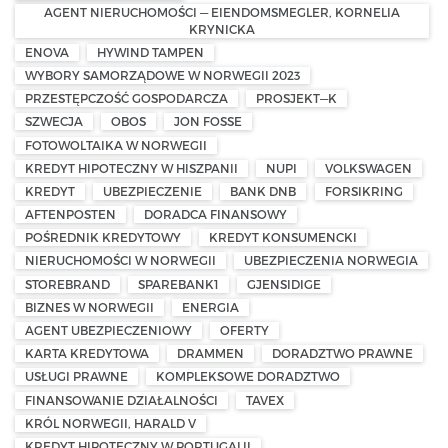
AGENT NIERUCHOMOŚCI — EIENDOMSMEGLER, KORNELIA
KRYNICKA
ENOVA
HYWIND TAMPEN
WYBORY SAMORZĄDOWE W NORWEGII 2023
PRZESTĘPCZOŚĆ GOSPODARCZA
PROSJEKT—K
SZWECJA
OBOS
JON FOSSE
FOTOWOLTAIKA W NORWEGII
KREDYT HIPOTECZNY W HISZPANII
NUPI
VOLKSWAGEN
KREDYT
UBEZPIECZENIE
BANK DNB
FORSIKRING
AFTENPOSTEN
DORADCA FINANSOWY
POŚREDNIK KREDYTOWY
KREDYT KONSUMENCKI
NIERUCHOMOŚCI W NORWEGII
UBEZPIECZENIA NORWEGIA
STOREBRAND
SPAREBANK1
GJENSIDIGE
BIZNES W NORWEGII
ENERGIA
AGENT UBEZPIECZENIOWY
OFERTY
KARTA KREDYTOWA
DRAMMEN
DORADZTWO PRAWNE
USŁUGI PRAWNE
KOMPLEKSOWE DORADZTWO
FINANSOWANIE DZIAŁALNOŚCI
TAVEX
KRÓL NORWEGII, HARALD V
KREDYT HIPOTECZNY W PORTUGALII