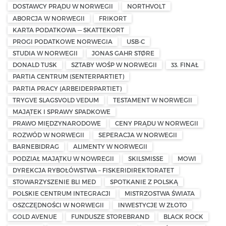
DOSTAWCY PRĄDU W NORWEGII
NORTHVOLT
ABORCJA W NORWEGII
FRIKORT
KARTA PODATKOWA — SKATTEKORT
PROGI PODATKOWE NORWEGIA
USB-C
STUDIA W NORWEGII
JONAS GAHR STØRE
DONALD TUSK
SZTABY WOŚP W NORWEGII
33. FINAŁ
PARTIA CENTRUM (SENTERPARTIET)
PARTIA PRACY (ARBEIDERPARTIET)
TRYGVE SLAGSVOLD VEDUM
TESTAMENT W NORWEGII
MAJĄTEK I SPRAWY SPADKOWE
PRAWO MIĘDZYNARODOWE
CENY PRĄDU W NORWEGII
ROZWÓD W NORWEGII
SEPERACJA W NORWEGII
BARNEBIDRAG
ALIMENTY W NORWEGII
PODZIAŁ MAJĄTKU W NOWREGII
SKILSMISSE
MOWI
DYREKCJA RYBOŁÓWSTWA – FISKERIDIREKTORATET
STOWARZYSZENIE BLI MED
SPOTKANIE Z POLSKĄ
POLSKIE CENTRUM INTEGRACJI
MISTRZOSTWA ŚWIATA
OSZCZĘDNOŚCI W NORWEGII
INWESTYCJE W ZŁOTO
GOLD AVENUE
FUNDUSZE STOREBRAND
BLACK ROCK