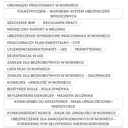
OBOWIĄZKI PRACODAWCY W NORWEGII
FOLKETRYGDEN — NORWESKI SYSTEM UBEZPIECZEŃ
SPOŁECZNYCH
SZKOLENIE BHP
REGULAMIN PRACY
MIESIĘCZNY RAPORT A-MELDING
UBEZPIECZENIE WYPADKOWE PRACOWNIKA W NORWEGII
PRACOWNICZY PLAN EMERYTALNY — OTP
UTLENDINGSDIREKTORATET — UDI
PERMITTERING
REJESTRACJA W UDI
ZASIŁEK DLA BEZROBOTNYCH W NORWEGII
LISTA PŁAC W NORWEGII
ZASIŁEK DLA BEZROBOTNYCH W NORWEGII — DAGPENGER
KONKURS – UPADŁOŚĆ W NORWEGII
BOSTYRER ROLLE – ROLA SYNDYKA
SKYLDNERENS EIENDELER – MAJĄTEK DŁUŻNIKA
KONKURSBO OG KREDITORER – MASA UPADŁOŚCIOWA I
WIERZYCIELE
KONKURSRÅDET NORGE – RADA DS. UPADŁOŚCI W NORWEGII
UBEZPIECZENIE DLA SAMOZATRUDNIONYCH W NORWEGII –
FORSIKRING FOR SELVSTENDIG NÆRINGSDRIVENDE