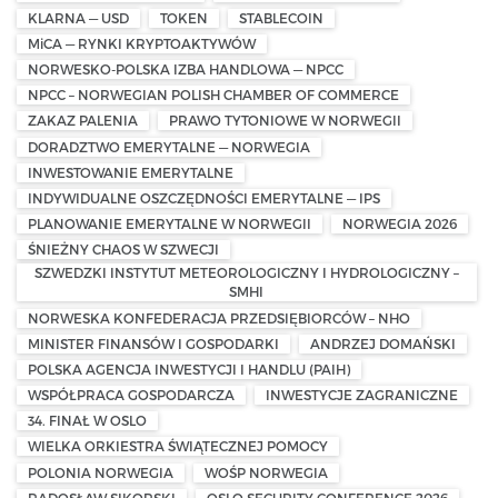
KLARNA — USD
TOKEN
STABLECOIN
MiCA — RYNKI KRYPTOAKTYWÓW
NORWESKO-POLSKA IZBA HANDLOWA — NPCC
NPCC – NORWEGIAN POLISH CHAMBER OF COMMERCE
ZAKAZ PALENIA
PRAWO TYTONIOWE W NORWEGII
DORADZTWO EMERYTALNE — NORWEGIA
INWESTOWANIE EMERYTALNE
INDYWIDUALNE OSZCZĘDNOŚCI EMERYTALNE — IPS
PLANOWANIE EMERYTALNE W NORWEGII
NORWEGIA 2026
ŚNIEŻNY CHAOS W SZWECJI
SZWEDZKI INSTYTUT METEOROLOGICZNY I HYDROLOGICZNY –
SMHI
NORWESKA KONFEDERACJA PRZEDSIĘBIORCÓW – NHO
MINISTER FINANSÓW I GOSPODARKI
ANDRZEJ DOMAŃSKI
POLSKA AGENCJA INWESTYCJI I HANDLU (PAIH)
WSPÓŁPRACA GOSPODARCZA
INWESTYCJE ZAGRANICZNE
34. FINAŁ W OSLO
WIELKA ORKIESTRA ŚWIĄTECZNEJ POMOCY
POLONIA NORWEGIA
WOŚP NORWEGIA
RADOSŁAW SIKORSKI
OSLO SECURITY CONFERENCE 2026