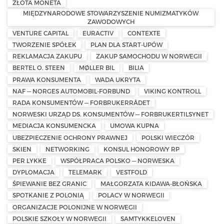
ZŁOTA MONETA
MIĘDZYNARODOWE STOWARZYSZENIE NUMIZMATYKÓW
ZAWODOWYCH
VENTURE CAPITAL
EURACTIV
CONTEXTE
TWORZENIE SPÓŁEK
PLAN DLA START-UPÓW
REKLAMACJA ZAKUPU
ZAKUP SAMOCHODU W NORWEGII
BERTEL O. STEEN
MØLLER BIL
BILIA
PRAWA KONSUMENTA
WADA UKRYTA
NAF — NORGES AUTOMOBIL-FORBUND
VIKING KONTROLL
RADA KONSUMENTÓW — FORBRUKERRÅDET
NORWESKI URZĄD DS. KONSUMENTÓW — FORBRUKERTILSYNET
MEDIACJA KONSUMENCKA
UMOWA KUPNA
UBEZPIECZENIE OCHRONY PRAWNEJ
POLSKI WIECZÓR
SKIEN
NETWORKING
KONSUL HONOROWY RP
PER LYKKE
WSPÓŁPRACA POLSKO — NORWESKA
DYPLOMACJA
TELEMARK
VESTFOLD
ŚPIEWANIE BEZ GRANIC
MAŁGORZATA KIDAWA-BŁOŃSKA
SPOTKANIE Z POLONIĄ
POLACY W NORWEGII
ORGANIZACJE POLONIJNE W NORWEGII
POLSKIE SZKOŁY W NORWEGII
SAMTYKKELOVEN