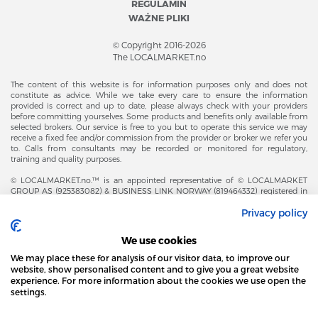
REGULAMIN
WAŻNE PLIKI
© Copyright 2016-2026
The LOCALMARKET.no
The content of this website is for information purposes only and does not
constitute as advice. While we take every care to ensure the information
provided is correct and up to date, please always check with your providers
before committing yourselves. Some products and benefits only available from
selected brokers. Our service is free to you but to operate this service we may
receive a fixed fee and/or commission from the provider or broker we refer you
to. Calls from consultants may be recorded or monitored for regulatory,
training and quality purposes.
© LOCALMARKET.no.™ is an appointed representative of © LOCALMARKET
GROUP AS (925383082) & BUSINESS LINK NORWAY (819464332) registered in
The Office of Business Enterprises in The Kingdom of Norway |
Privacy policy
Brønnøysundregistrene. Financial & Insurance Services and Markets Authority,
and subject to limited regulation by the Financial Conduct Authority. Head
Office Adresse: Karenslyst Alle 4, 0278 Oslo – Skøyen. Post Adresse: Postboks
We use cookies
358, 0213 Oslo, Norway. Email Contact: post@localmarket.no. Office Contact: +
47 23 89 88 63 © Copyright 2016-2026 The LOCALMARKET GROUP ™.
We may place these for analysis of our visitor data, to improve our
website, show personalised content and to give you a great website
experience. For more information about the cookies we use open the
settings.
DODATKOWO OD ZESPOŁU LOCALMARKET |
USŁUGI DLA BIZNESU
STRONA LOCAL MARKET WYKORZYSTUJE PLIKI
COOKIES