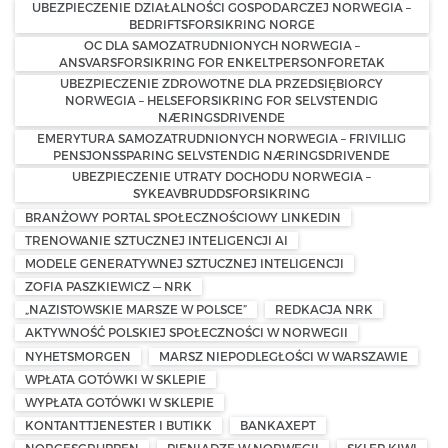
UBEZPIECZENIE DZIAŁALNOŚCI GOSPODARCZEJ NORWEGIA –
BEDRIFTSFORSIKRING NORGE
OC DLA SAMOZATRUDNIONYCH NORWEGIA –
ANSVARSFORSIKRING FOR ENKELTPERSONFORETAK
UBEZPIECZENIE ZDROWOTNE DLA PRZEDSIĘBIORCY
NORWEGIA – HELSEFORSIKRING FOR SELVSTENDIG
NÆRINGSDRIVENDE
EMERYTURA SAMOZATRUDNIONYCH NORWEGIA – FRIVILLIG
PENSJONSSPARING SELVSTENDIG NÆRINGSDRIVENDE
UBEZPIECZENIE UTRATY DOCHODU NORWEGIA –
SYKEAVBRUDDSFORSIKRING
BRANŻOWY PORTAL SPOŁECZNOŚCIOWY LINKEDIN
TRENOWANIE SZTUCZNEJ INTELIGENCJI AI
MODELE GENERATYWNEJ SZTUCZNEJ INTELIGENCJI
ZOFIA PASZKIEWICZ — NRK
„NAZISTOWSKIE MARSZE W POLSCE”
REDKACJA NRK
AKTYWNOŚĆ POLSKIEJ SPOŁECZNOŚCI W NORWEGII
NYHETSMORGEN
MARSZ NIEPODLEGŁOŚCI W WARSZAWIE
WPŁATA GOTÓWKI W SKLEPIE
WYPŁATA GOTÓWKI W SKLEPIE
KONTANTTJENESTER I BUTIKK
BANKAXEPT