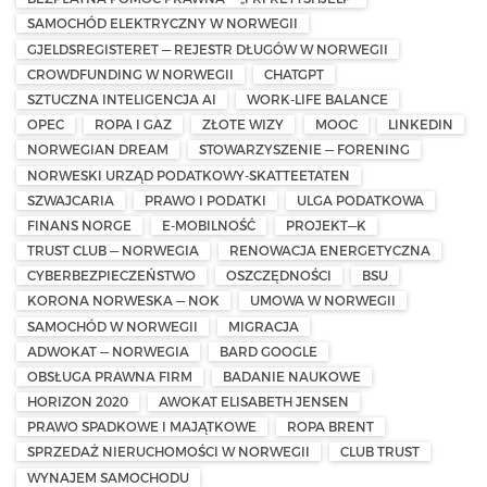
SAMOCHÓD ELEKTRYCZNY W NORWEGII
GJELDSREGISTERET — REJESTR DŁUGÓW W NORWEGII
CROWDFUNDING W NORWEGII
CHATGPT
SZTUCZNA INTELIGENCJA AI
WORK-LIFE BALANCE
OPEC
ROPA I GAZ
ZŁOTE WIZY
MOOC
LINKEDIN
NORWEGIAN DREAM
STOWARZYSZENIE — FORENING
NORWESKI URZĄD PODATKOWY-SKATTEETATEN
SZWAJCARIA
PRAWO I PODATKI
ULGA PODATKOWA
FINANS NORGE
E-MOBILNOŚĆ
PROJEKT—K
TRUST CLUB — NORWEGIA
RENOWACJA ENERGETYCZNA
CYBERBEZPIECZEŃSTWO
OSZCZĘDNOŚCI
BSU
KORONA NORWESKA — NOK
UMOWA W NORWEGII
SAMOCHÓD W NORWEGII
MIGRACJA
ADWOKAT — NORWEGIA
BARD GOOGLE
OBSŁUGA PRAWNA FIRM
BADANIE NAUKOWE
HORIZON 2020
AWOKAT ELISABETH JENSEN
PRAWO SPADKOWE I MAJĄTKOWE
ROPA BRENT
SPRZEDAŻ NIERUCHOMOŚCI W NORWEGII
CLUB TRUST
WYNAJEM SAMOCHODU