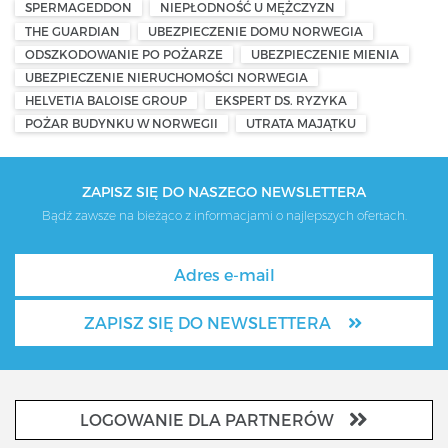
SPERMAGEDDON
NIEPŁODNOŚĆ U MĘŻCZYZN
THE GUARDIAN
UBEZPIECZENIE DOMU NORWEGIA
ODSZKODOWANIE PO POŻARZE
UBEZPIECZENIE MIENIA
UBEZPIECZENIE NIERUCHOMOŚCI NORWEGIA
HELVETIA BALOISE GROUP
EKSPERT DS. RYZYKA
POŻAR BUDYNKU W NORWEGII
UTRATA MAJĄTKU
ZAPISZ SIĘ DO NASZEGO NEWSLETTERA
Bądź zawsze na bieżąco z informacjami o najlepszych ofertach.
ZAPISZ SIĘ DO NEWSLETTERA
LOGOWANIE DLA PARTNERÓW