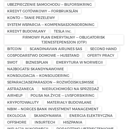
UBEZPIECZENIE SAMOCHODU — BILFORSIKRING
KREDYT GOTÓWKOWY — FORBRUKSLÅN
KONTO — TANIE PRZELEWY
SYSTEM WSPARCIA — KOMPENSASJONSORDNING
KREDYT BUDOWLANY
TESLA Inc.
FIRMOWY PLAN EMERYTALNY — OBLIGATORISK
TJENESTEPENSJON (OTP)
BITCOIN
SCANDINAVIAN AIRLINES SAS
SECOND HAND
GOSPODARSTWO DOMOWE — HUSSTAND
OFERTY PRACY
SWOT
BIZNESPLAN
EMERYTURA W NORWEGII
NAJBOGATSI SKANDYNAWOWIE
KONSOLIDACJA — KONSOLIDERING
SEPARACJA|SEPARASJON — ROZWÓD|SKILSMISSE
ASTRAZANECA
NIERUCHOMOŚCI NA SPRZEDAŻ
AIRHELP
POLISA NA ŻYCIE — LIVSFORSIKRING
KRYPOTOWALUTY
MATERIAŁY BUDOWLANE
NBIM — NORGES BANK INVESTMENT MANAGEMENT
EKOLOGIA
SKANDYNAWIA
ENERGIA ELEKTRYCZNA
OFFSHORE
INSURTECH
HISZPANIA
INFLACJA W NORWEGII
DORADZTWO UBZPIECZENIOWE