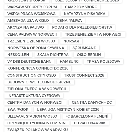
WARSAW SECURITY FORUM
CAMP JOMSBORG
WSPÓŁPRACA WOJSKOWA
KATARZYNA PISARSKA
AMBSADA USA W OSLO
CENA PALIWA
AKCYZA NA PALIWO
PODATKI DLA PRZEDSIĘBIORSTW
CENA PALIWA W NORWEGII
TRZĘSIENIE ZIEMI W NORWEGII
TRZĘSIENIE ZIEMI W OSLO
NORSAR
NORWESKA OBRONA CYWILNA
SØRUMSAND
NESKOLLEN
SKALA RICHTERA
OSLO-BERLIN
VY DSB DEUTSCHE BAHN
HAMBURG
TRASA KOLEJOWA
KONFERENCJA CONNECTDC 2026
CONSTRUCTION CITY OSLO
TRUST CONNECT 2026
BUDOWNICTWO TECHNOLOGICZNE
ZIELONA ENERGIA W NORWEGII
INFRASTRUKTURA CYFROWA
CENTRA DANYCH W NORWEGII
CENTRA DANYCH – DC
EWA PAJOR
UEFA LIGA MISTRZYŃ KOBIET 2026
ULLEVAAL STADION W OSLO
FC BARCELONA FEMENÍ
OLYMPIQUE LYONNAIS FÉMININ
BITWA O NARWIK
ZWIĄZEK POLAKÓW W NARWIKU