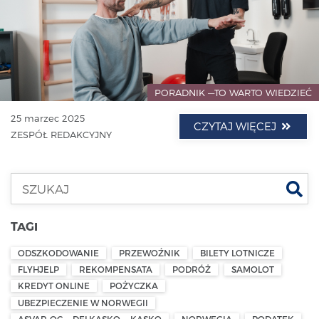
PORADNIK —TO WARTO WIEDZIEĆ
25 marzec 2025
CZYTAJ WIĘCEJ
ZESPÓŁ REDAKCYJNY
Szu
TAGI
ODSZKODOWANIE
PRZEWOŹNIK
BILETY LOTNICZE
FLYHJELP
REKOMPENSATA
PODRÓŻ
SAMOLOT
KREDYT ONLINE
POŻYCZKA
UBEZPIECZENIE W NORWEGII
ASVAR-OC — DELKASKO — KASKO
NORWEGIA
PODATEK