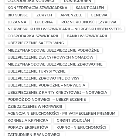
GOSPODARKA NORWEGII
RÖSTIGRABEN
KONFEDERACJA SZWAJCARSKA
SANKT GALLEN
BIO SUISSE
ZURYCH
APPENZELL
GENEWA
LOZANNA
LUCERNA
RÓŻNORODNOŚĆ JĘZYKOWA
NORWESKI KLUBU W SZWAJCARII — NORGESKLUBBEN SVEITS
GOSPODARKA SZWAJCARII
BANKI W SZWAJCARII
UBEZPIECZENIE SAFETY WING
MIĘDZYNARODOWE UBEZPIECZENIE PODRÓŻNE
UBEZPIECZENIE DLA CYFROWYCH NOMADÓW
MIĘDZYNARODOWE UBEZPIECZENIE ZDROWOTNE
UBEZPIECZENIE TURYSTYCZNE
UBEZPIECZENIE ZDROWOTNE DO VISY
UBEZPIECZENIE PODRÓŻNE – NORWEGIA
UBEZPIECZENIE Z KARTY KREDYTOWEJ — NORWEGIA
PODRÓŻ DO NORWEGII — UBEZPIECZENIE
DZIEDZICZENIE W NORWEGII
AGENCJA NIERUCHOMOŚCI – PRIVATMEGLEREN PREMIUM
KORNELIA KRYNICKA
GRØNT BOLIGLÅN
PORADY EKSPERTÓW
KUPNO - NIERUCHOMOŚCI
ZATRUDNIENIE W NORWEGII