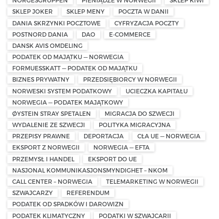
NORGESGRUPPEN
PIENIĄDZE W NORWEGII
SKLEP KIWI
SKLEP JOKER
SKLEP MENY
POCZTA W DANII
DANIA SKRZYNKI POCZTOWE
CYFRYZACJA POCZTY
POSTNORD DANIA
DAO
E-COMMERCE
DANSK AVIS OMDELING
PODATEK OD MAJĄTKU — NORWEGIA
FORMUESSKATT — PODATEK OD MAJĄTKU
BIZNES PRYWATNY
PRZEDSIĘBIORCY W NORWEGII
NORWESKI SYSTEM PODATKOWY
UCIECZKA KAPITAŁU
NORWEGIA — PODATEK MAJĄTKOWY
ØYSTEIN STRAY SPETALEN
MIGRACJA DO SZWECJI
WYDALENIE ZE SZWECJI
POLITYKA MIGRACYJNA
PRZEPISY PRAWNE
DEPORTACJA
CŁA UE — NORWEGIA
EKSPORT Z NORWEGII
NORWEGIA — EFTA
PRZEMYSŁ I HANDEL
EKSPORT DO UE
NASJONAL KOMMUNIKASJONSMYNDIGHET – NKOM
CALL CENTER – NORWEGIA
TELEMARKETING W NORWEGII
SZWAJCARZY
REFERENDUM
PODATEK OD SPADKÓW I DAROWIZN
PODATEK KLIMATYCZNY
PODATKI W SZWAJCARII