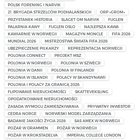
POLSK FORENING I NARVIK
21. BRYGADA STRZELCÓW PODHALAŃSKICH
ORP «GROM»
PRZYSTANEK HISTORIA
SLAGET OM NARVIK
FUGLEN
PALARNIA KAWY
FUGLEN OSLO
NAJLEPSZA KAWA
KAWIARNIE W NORWEGII
MAGAZYN MONCLE
FIFA 2026
MUNDIAL 2026
MISTRZOSTWA ŚWIATA FIFA 2026
UBEZPIECZENIE PIŁKARZY
REPREZENTACJA NORWEGII
POLONIA CONNECT
PROJEKT MSZ
POLONIA W NORWEGII
POLONIA W SZWECJI
POLONIA W DANII
POLONIA W FINLANDII
POLONIA W ISLANDII
POLACY W SKANDYNAWII
POLONIA I POLACY ZA GRANICĄ 2026
FLIPOWANIE NIERUCHOMOŚCI
SKATTEVEKSLING
OPODATKOWANIE NIERUCHOMOŚCI
ZASADA WYMOGU ZAMIESZKIWANIA
PRYWATNY INWESTOR
CEDRA NORGE
NORWESKI MODEL ZARZĄDZANIA
BADANIE JAKOŚCI ŻYCIA 2026
SAS AMEX W NORWEGII
POŻAR W DRAMMEN
POŻAR W NORWEGII
POŻAR W KROKSTADELVA
IMPERIAL COLLEGE LONDON