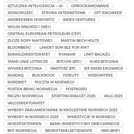
SZTUCZNA INTELIGENCJA — AI
OPROGRAMOWANIE
JEDNOROŻEC
STRONA INTERNETOWA
GPT-ENGINEER
ANDREESSEN HOROWITZ
INDEX VENTURES
WOLIN WSCHÓD 1 (WE1)
CENTRAL EUROPEAN PETROLEUM (CEP)
ZŁOŻE ROPY NAFTOWEJ
MARTIN BECH HOLTE
BLOOMBERG
LANDET SOM BLE FOR RIKT
SOKKELDIREKTORATET
RYANAIR
LIMIT BAGAŻU
TANIE LINIE LOTNICZE
BITCOIN (BTC)
KURS BITCOINA
WYKRES BITCOINA
WARTOŚĆ BTC
SIX SWISS EXCHANGE
NASDAQ
BLACKROCK
FIDELITY
WISDOMTREE
NORDNET
POCZTA W NORWEGII
POSTEN BRING NORWEGIA
POSTNORD
PACZKI NORWEGIA
STORTINGSVALGET 2025
VALG 2025
VALGDIREKTORATET
WYBORY PARLAMENTARNE W KRÓLESTWIE NORWEGII 2025
WYBORY W NORWEGII 2025
INWESTYCJE W NORWEGII
INVESTORTEMPEN
BANK INWESTYCYJNY DNB CARNEGIE
BHT NORWEGIA
BEDRIFTSHELSETJENESTE
HMS (BHP)