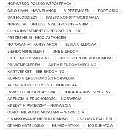
NORWESKO-POLSKO WSPÓŁPRACA
OSLO HAVN – HAVNELANGS
VIPPETANGEN
PORT OSLO
DAR MŁODZIEŻY
ŚWIĘTO KONSTYTUCJI 3 MAJA
NORWESKI FUNDUSZ INWESTYCYJNY — NBIM
CHINA INVESTMENT CORPORATION — CIC
PREZES NBIM – NICOLAI TANGEN
NOTOWANIA I KURSY AKCJI
SESJA GIEŁDOWA
EIENDOMSMEGLER 1
DNB EIENDOM
EIE EIENDOMSMEGLING
KROGSVEEN NIERUCHOMOŚCI
PRIVATMEGLEREN
AKTIV EIENDOMSMEGLING
KARTVERKET — SEEIENDOM.NO
KUPNO NIERUCHOMOŚCI NORWEGIA
AGENT NIERUCHOMOŚCI — NORWEGIA
INWESTYCJA KAPITAŁOWA
DORADCA INWESTYCYJNY
AGENCJA NIERUCHOMOŚCI — NORWEGIA
KREDYT HIPOTECZNY — NORWEGIA
OBRÓT NIERUCHOMOŚCIAMI — NORWEGIA
FINANSOWANIE NIERUCHOMOŚCI
OSLO MYNTGALLERI
GRAND HOTEL OSLO
NUMIZMATYKA
100 DUKATÓW