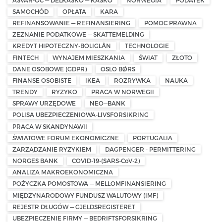
SAMOCHÓD
OPŁATA
KARA
REFINANSOWANIE — REFINANSIERING
POMOC PRAWNA
ZEZNANIE PODATKOWE — SKATTEMELDING
KREDYT HIPOTECZNY-BOLIGLÅN
TECHNOLOGIE
FINTECH
WYNAJEM MIESZKANIA
ŚWIAT
ZŁOTO
DANE OSOBOWE (GDPR)
OSLO BØRS
FINANSE OSOBISTE
IKEA
ROZRYWKA
NAUKA
TRENDY
RYZYKO
PRACA W NORWEGII
SPRAWY URZĘDOWE
NEO—BANK
POLISA UBEZPIECZENIOWA-LIVSFORSIKRING
PRACA W SKANDYNAWII
ŚWIATOWE FORUM EKONOMICZNE
PORTUGALIA
ZARZĄDZANIE RYZYKIEM
DAGPENGER - PERMITTERING
NORGES BANK
COVID-19-(SARS-CoV-2)
ANALIZA MAKROEKONOMICZNA
POŻYCZKA POMOSTOWA — MELLOMFINANSIERING
MIĘDZYNARODOWY FUNDUSZ WALUTOWY (IMF)
REJESTR DŁUGÓW — GJELDSREGISTERET
UBEZPIECZENIE FIRMY — BEDRIFTSFORSIKRING