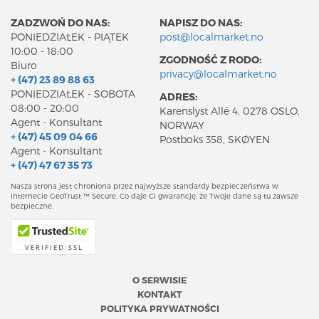
ZADZWOŃ DO NAS:
NAPISZ DO NAS:
PONIEDZIAŁEK - PIĄTEK
post@localmarket.no
10:00 - 18:00
ZGODNOŚĆ Z RODO:
Biuro
privacy@localmarket.no
+ (47) 23 89 88 63
PONIEDZIAŁEK - SOBOTA
ADRES:
08:00 - 20:00
Karenslyst Allé 4, 0278 OSLO,
Agent - Konsultant
NORWAY
+ (47) 45 09 04 66
Postboks 358, SKØYEN
Agent - Konsultant
+ (47) 47 67 35 73
Nasza strona jest chroniona przez najwyższe standardy bezpieczeństwa w
internecie GeoTrust ™ Secure. Co daje Ci gwarancję, że Twoje dane są tu zawsze
bezpieczne.
O SERWISIE
KONTAKT
POLITYKA PRYWATNOŚCI