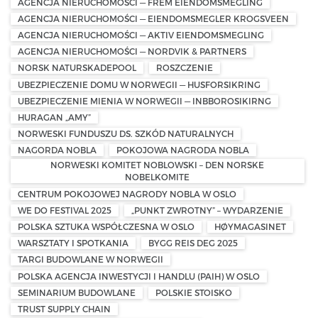
AGENCJA NIERUCHOMOŚCI — FREM EIENDOMSMEGLING
AGENCJA NIERUCHOMOŚCI — EIENDOMSMEGLER KROGSVEEN
AGENCJA NIERUCHOMOŚCI — AKTIV EIENDOMSMEGLING
AGENCJA NIERUCHOMOŚCI — NORDVIK & PARTNERS
NORSK NATURSKADEPOOL
ROSZCZENIE
UBEZPIECZENIE DOMU W NORWEGII — HUSFORSIKRING
UBEZPIECZENIE MIENIA W NORWEGII — INBBOROSIKIRNG
HURAGAN „AMY”
NORWESKI FUNDUSZU DS. SZKÓD NATURALNYCH
NAGORDA NOBLA
POKOJOWA NAGRODA NOBLA
NORWESKI KOMITET NOBLOWSKI – DEN NORSKE
NOBELKOMITE
CENTRUM POKOJOWEJ NAGRODY NOBLA W OSLO
WE DO FESTIVAL 2025
„PUNKT ZWROTNY” – WYDARZENIE
POLSKA SZTUKA WSPÓŁCZESNA W OSLO
HØYMAGASINET
WARSZTATY I SPOTKANIA
BYGG REIS DEG 2025
TARGI BUDOWLANE W NORWEGII
POLSKA AGENCJA INWESTYCJI I HANDLU (PAIH) W OSLO
SEMINARIUM BUDOWLANE
POLSKIE STOISKO
TRUST SUPPLY CHAIN