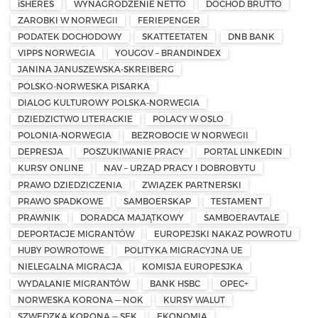
iSHERES
WYNAGRODZENIE NETTO
DOCHÓD BRUTTO
ZAROBKI W NORWEGII
FERIEPENGER
PODATEK DOCHODOWY
SKATTEETATEN
DNB BANK
VIPPS NORWEGIA
YOUGOV – BRANDINDEX
JANINA JANUSZEWSKA-SKREIBERG
POLSKO-NORWESKA PISARKA
DIALOG KULTUROWY POLSKA-NORWEGIA
DZIEDZICTWO LITERACKIE
POLACY W OSLO
POLONIA-NORWEGIA
BEZROBOCIE W NORWEGII
DEPRESJA
POSZUKIWANIE PRACY
PORTAL LINKEDIN
KURSY ONLINE
NAV – URZĄD PRACY I DOBROBYTU
PRAWO DZIEDZICZENIA
ZWIĄZEK PARTNERSKI
PRAWO SPADKOWE
SAMBOERSKAP
TESTAMENT
PRAWNIK
DORADCA MAJĄTKOWY
SAMBOERAVTALE
DEPORTACJE MIGRANTÓW
EUROPEJSKI NAKAZ POWROTU
HUBY POWROTOWE
POLITYKA MIGRACYJNA UE
NIELEGALNA MIGRACJA
KOMISJA EUROPESJKA
WYDALANIE MIGRANTÓW
BANK HSBC
OPEC+
NORWESKA KORONA — NOK
KURSY WALUT
SZWEDZKA KORONA — SEK
EKONOMIA