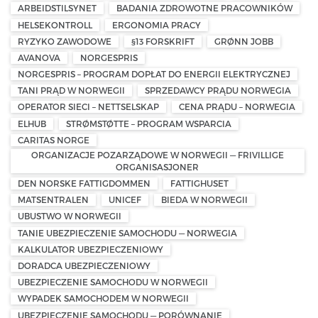
ARBEIDSTILSYNET
BADANIA ZDROWOTNE PRACOWNIKÓW
HELSEKONTROLL
ERGONOMIA PRACY
RYZYKO ZAWODOWE
§13 FORSKRIFT
GRØNN JOBB
AVANOVA
NORGESPRIS
NORGESPRIS – PROGRAM DOPŁAT DO ENERGII ELEKTRYCZNEJ
TANI PRĄD W NORWEGII
SPRZEDAWCY PRĄDU NORWEGIA
OPERATOR SIECI – NETTSELSKAP
CENA PRĄDU – NORWEGIA
ELHUB
STRØMSTØTTE – PROGRAM WSPARCIA
CARITAS NORGE
ORGANIZACJE POZARZĄDOWE W NORWEGII — FRIVILLIGE
ORGANISASJONER
DEN NORSKE FATTIGDOMMEN
FATTIGHUSET
MATSENTRALEN
UNICEF
BIEDA W NORWEGII
UBUSTWO W NORWEGII
TANIE UBEZPIECZENIE SAMOCHODU — NORWEGIA
KALKULATOR UBEZPIECZENIOWY
DORADCA UBEZPIECZENIOWY
UBEZPIECZENIE SAMOCHODU W NORWEGII
WYPADEK SAMOCHODEM W NORWEGII
UBEZPIECZENIE SAMOCHODU — PORÓWNANIE