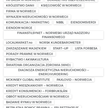
KRÓLESTWO DANII
KSIĘGOWOŚĆ W NORWEGII
FIRMA W NORWEGII
WYNAJEM NIERUCHOMOŚCI W NORWEGII
KOMUNIKACJA I MARKETING
NBBL
EIENDOMSVERDI
EIENDOM NORGE
FINANSTILSYNET — NORWESKI URZĄD NADZORU
FINANSOWEGO
LOCALMARKET.no
NORSK KUNDEBAROMETER
ZARZĄDZANIE MAJĄTKIEM
START—UP
LISTA FORBESA
PORADY PRAWNE W NORWEGII
RYBACTWO I AKWAKULTURA
ŚWIATOWA ORGANIZACJA ZDROWIA (WHO)
DIAGNOZA ENERGETYCZNA NIERUCHOMOŚCI —
ENERGIVURDERING
MCKINSEY GLOBAL INSTITUTE
PAXLOVID — NORWEGIA
KREDYT MIESZKANIOWY — NORWEGIA
KREDYT KONSUMENCKI — FORBRUKSLÅN
OBRÓT NIERUCHOMOŚCIAMI W NORWEGII
BADANIE RYNKU W NORWEGII
BEZPŁATNA POMOC PRAWNA — „FRI RETTSHJELP”