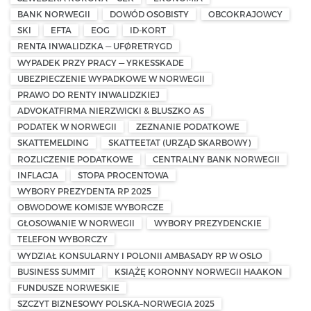
BANK NORWEGII
DOWÓD OSOBISTY
OBCOKRAJOWCY
SKI
EFTA
EOG
ID-KORT
RENTA INWALIDZKA — UFØRETRYGD
WYPADEK PRZY PRACY — YRKESSKADE
UBEZPIECZENIE WYPADKOWE W NORWEGII
PRAWO DO RENTY INWALIDZKIEJ
ADVOKATFIRMA NIERZWICKI & BLUSZKO AS
PODATEK W NORWEGII
ZEZNANIE PODATKOWE
SKATTEMELDING
SKATTEETAT (URZĄD SKARBOWY)
ROZLICZENIE PODATKOWE
CENTRALNY BANK NORWEGII
INFLACJA
STOPA PROCENTOWA
WYBORY PREZYDENTA RP 2025
OBWODOWE KOMISJE WYBORCZE
GŁOSOWANIE W NORWEGII
WYBORY PREZYDENCKIE
TELEFON WYBORCZY
WYDZIAŁ KONSULARNY I POLONII AMBASADY RP W OSLO
BUSINESS SUMMIT
KSIĄŻĘ KORONNY NORWEGII HAAKON
FUNDUSZE NORWESKIE
SZCZYT BIZNESOWY POLSKA–NORWEGIA 2025