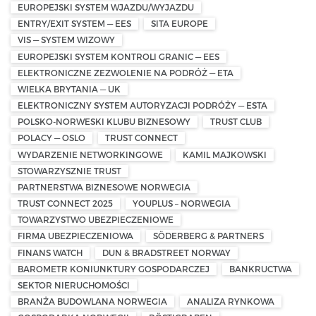
EUROPEJSKI SYSTEM WJAZDU/WYJAZDU
ENTRY/EXIT SYSTEM — EES
SITA EUROPE
VIS — SYSTEM WIZOWY
EUROPEJSKI SYSTEM KONTROLI GRANIC — EES
ELEKTRONICZNE ZEZWOLENIE NA PODRÓŻ — ETA
WIELKA BRYTANIA — UK
ELEKTRONICZNY SYSTEM AUTORYZACJI PODRÓŻY — ESTA
POLSKO-NORWESKI KLUBU BIZNESOWY
TRUST CLUB
POLACY — OSLO
TRUST CONNECT
WYDARZENIE NETWORKINGOWE
KAMIL MAJKOWSKI
STOWARZYSZNIE TRUST
PARTNERSTWA BIZNESOWE NORWEGIA
TRUST CONNECT 2025
YOUPLUS – NORWEGIA
TOWARZYSTWO UBEZPIECZENIOWE
FIRMA UBEZPIECZENIOWA
SÖDERBERG & PARTNERS
FINANS WATCH
DUN & BRADSTREET NORWAY
BAROMETR KONIUNKTURY GOSPODARCZEJ
BANKRUCTWA
SEKTOR NIERUCHOMOŚCI
BRANŻA BUDOWLANA NORWEGIA
ANALIZA RYNKOWA