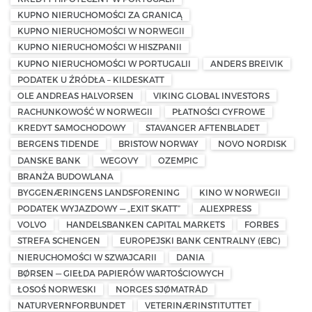
KUPNO NIERUCHOMOŚCI ZA GRANICĄ
KUPNO NIERUCHOMOŚCI W NORWEGII
KUPNO NIERUCHOMOŚCI W HISZPANII
KUPNO NIERUCHOMOŚCI W PORTUGALII
ANDERS BREIVIK
PODATEK U ŹRÓDŁA – KILDESKATT
OLE ANDREAS HALVORSEN
VIKING GLOBAL INVESTORS
RACHUNKOWOŚĆ W NORWEGII
PŁATNOŚCI CYFROWE
KREDYT SAMOCHODOWY
STAVANGER AFTENBLADET
BERGENS TIDENDE
BRISTOW NORWAY
NOVO NORDISK
DANSKE BANK
WEGOVY
OZEMPIC
BRANŻA BUDOWLANA
BYGGENÆRINGENS LANDSFORENING
KINO W NORWEGII
PODATEK WYJAZDOWY — „EXIT SKATT”
ALIEXPRESS
VOLVO
HANDELSBANKEN CAPITAL MARKETS
FORBES
STREFA SCHENGEN
EUROPEJSKI BANK CENTRALNY (EBC)
NIERUCHOMOŚCI W SZWAJCARII
DANIA
BØRSEN — GIEŁDA PAPIERÓW WARTOŚCIOWYCH
ŁOSOŚ NORWESKI
NORGES SJØMATRÅD
NATURVERNFORBUNDET
VETERINÆRINSTITUTTET