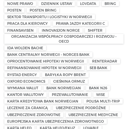
NOWE PRAWO
DZIENNIK USTAW
LOVDATA
BRING
POSTEN
POSTEN BRING
SEKTOR TRANSPORTU I LOGISTYKI W NORWEGII
PRACA DLA KIEROWCY
PRAWA JAZDY KATEGORII C
FINANSAVISEN
INNOVASJON NORGE
SHIFTER
ORGANIZACJA WSPÓŁPRACY GOSPODARCZEJ I ROZWOJU –
OECD
IDA WOLDEN BACHE
BANK CENTRALNY NORWEGII – NORGES BANK
OPROCENTOWANIE HIPOTEKI W NORWEGII
RENTERADAR
REFINANSOWANIE HIPOTEK W NORWEGII
SEB BANK
RYSTAD ENERGY
BARYŁKA ROPY BRENT
OXFORD ECONOMICS
CIEŚNINA ORMUZ
WYMIANA WALUT
BANK NORWEGIAN
BANK N26
KANTOR WALUTOWY
PRZEWALUTOWANIE
WISE
KARTA KREDYTOWA BANK NORWEGIAN
POLISA MULTI-TRIP
LECZENIE ZA GRANICĄ
UBEZPIECZENIE PODRÓŻNE
UBEZPIECZENIE ZDROWOTNE
UBEZPIECZENIE MEDYCZNE
EUROPEJSKA KARTA UBEZPIECZENIA ZDROWOTNEGO
KARTA HELFO
KARTA HELFO/EKUZ
LOVABLE