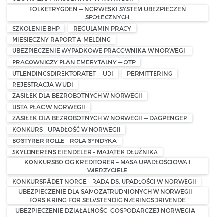
FOLKETRYGDEN — NORWESKI SYSTEM UBEZPIECZEŃ
SPOŁECZNYCH
SZKOLENIE BHP
REGULAMIN PRACY
MIESIĘCZNY RAPORT A-MELDING
UBEZPIECZENIE WYPADKOWE PRACOWNIKA W NORWEGII
PRACOWNICZY PLAN EMERYTALNY — OTP
UTLENDINGSDIREKTORATET — UDI
PERMITTERING
REJESTRACJA W UDI
ZASIŁEK DLA BEZROBOTNYCH W NORWEGII
LISTA PŁAC W NORWEGII
ZASIŁEK DLA BEZROBOTNYCH W NORWEGII — DAGPENGER
KONKURS – UPADŁOŚĆ W NORWEGII
BOSTYRER ROLLE – ROLA SYNDYKA
SKYLDNERENS EIENDELER – MAJĄTEK DŁUŻNIKA
KONKURSBO OG KREDITORER – MASA UPADŁOŚCIOWA I
WIERZYCIELE
KONKURSRÅDET NORGE – RADA DS. UPADŁOŚCI W NORWEGII
UBEZPIECZENIE DLA SAMOZATRUDNIONYCH W NORWEGII –
FORSIKRING FOR SELVSTENDIG NÆRINGSDRIVENDE
UBEZPIECZENIE DZIAŁALNOŚCI GOSPODARCZEJ NORWEGIA –