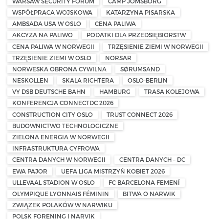
WARSAW SECURITY FORUM
CAMP JOMSBORG
WSPÓŁPRACA WOJSKOWA
KATARZYNA PISARSKA
AMBSADA USA W OSLO
CENA PALIWA
AKCYZA NA PALIWO
PODATKI DLA PRZEDSIĘBIORSTW
CENA PALIWA W NORWEGII
TRZĘSIENIE ZIEMI W NORWEGII
TRZĘSIENIE ZIEMI W OSLO
NORSAR
NORWESKA OBRONA CYWILNA
SØRUMSAND
NESKOLLEN
SKALA RICHTERA
OSLO-BERLIN
VY DSB DEUTSCHE BAHN
HAMBURG
TRASA KOLEJOWA
KONFERENCJA CONNECTDC 2026
CONSTRUCTION CITY OSLO
TRUST CONNECT 2026
BUDOWNICTWO TECHNOLOGICZNE
ZIELONA ENERGIA W NORWEGII
INFRASTRUKTURA CYFROWA
CENTRA DANYCH W NORWEGII
CENTRA DANYCH – DC
EWA PAJOR
UEFA LIGA MISTRZYŃ KOBIET 2026
ULLEVAAL STADION W OSLO
FC BARCELONA FEMENÍ
OLYMPIQUE LYONNAIS FÉMININ
BITWA O NARWIK
ZWIĄZEK POLAKÓW W NARWIKU
POLSK FORENING I NARVIK