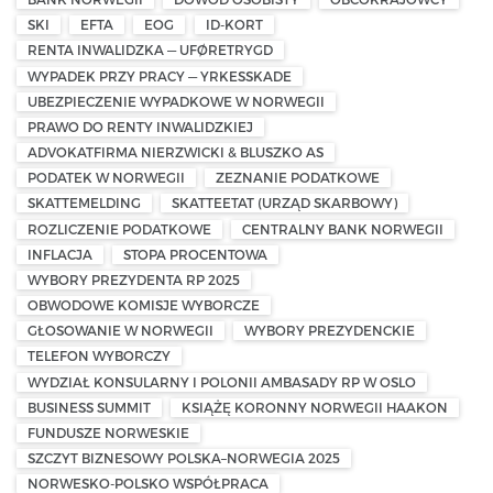
SKI
EFTA
EOG
ID-KORT
RENTA INWALIDZKA — UFØRETRYGD
WYPADEK PRZY PRACY — YRKESSKADE
UBEZPIECZENIE WYPADKOWE W NORWEGII
PRAWO DO RENTY INWALIDZKIEJ
ADVOKATFIRMA NIERZWICKI & BLUSZKO AS
PODATEK W NORWEGII
ZEZNANIE PODATKOWE
SKATTEMELDING
SKATTEETAT (URZĄD SKARBOWY)
ROZLICZENIE PODATKOWE
CENTRALNY BANK NORWEGII
INFLACJA
STOPA PROCENTOWA
WYBORY PREZYDENTA RP 2025
OBWODOWE KOMISJE WYBORCZE
GŁOSOWANIE W NORWEGII
WYBORY PREZYDENCKIE
TELEFON WYBORCZY
WYDZIAŁ KONSULARNY I POLONII AMBASADY RP W OSLO
BUSINESS SUMMIT
KSIĄŻĘ KORONNY NORWEGII HAAKON
FUNDUSZE NORWESKIE
SZCZYT BIZNESOWY POLSKA–NORWEGIA 2025
NORWESKO-POLSKO WSPÓŁPRACA