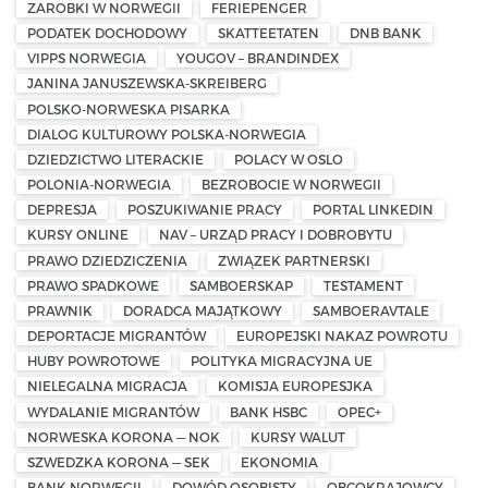
ZAROBKI W NORWEGII
FERIEPENGER
PODATEK DOCHODOWY
SKATTEETATEN
DNB BANK
VIPPS NORWEGIA
YOUGOV – BRANDINDEX
JANINA JANUSZEWSKA-SKREIBERG
POLSKO-NORWESKA PISARKA
DIALOG KULTUROWY POLSKA-NORWEGIA
DZIEDZICTWO LITERACKIE
POLACY W OSLO
POLONIA-NORWEGIA
BEZROBOCIE W NORWEGII
DEPRESJA
POSZUKIWANIE PRACY
PORTAL LINKEDIN
KURSY ONLINE
NAV – URZĄD PRACY I DOBROBYTU
PRAWO DZIEDZICZENIA
ZWIĄZEK PARTNERSKI
PRAWO SPADKOWE
SAMBOERSKAP
TESTAMENT
PRAWNIK
DORADCA MAJĄTKOWY
SAMBOERAVTALE
DEPORTACJE MIGRANTÓW
EUROPEJSKI NAKAZ POWROTU
HUBY POWROTOWE
POLITYKA MIGRACYJNA UE
NIELEGALNA MIGRACJA
KOMISJA EUROPESJKA
WYDALANIE MIGRANTÓW
BANK HSBC
OPEC+
NORWESKA KORONA — NOK
KURSY WALUT
SZWEDZKA KORONA — SEK
EKONOMIA
BANK NORWEGII
DOWÓD OSOBISTY
OBCOKRAJOWCY