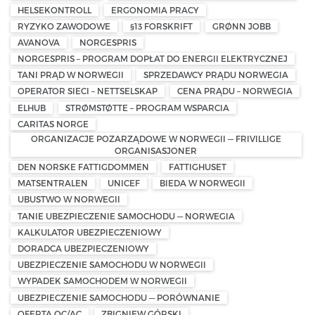
HELSEKONTROLL
ERGONOMIA PRACY
RYZYKO ZAWODOWE
§13 FORSKRIFT
GRØNN JOBB
AVANOVA
NORGESPRIS
NORGESPRIS – PROGRAM DOPŁAT DO ENERGII ELEKTRYCZNEJ
TANI PRĄD W NORWEGII
SPRZEDAWCY PRĄDU NORWEGIA
OPERATOR SIECI – NETTSELSKAP
CENA PRĄDU – NORWEGIA
ELHUB
STRØMSTØTTE – PROGRAM WSPARCIA
CARITAS NORGE
ORGANIZACJE POZARZĄDOWE W NORWEGII — FRIVILLIGE
ORGANISASJONER
DEN NORSKE FATTIGDOMMEN
FATTIGHUSET
MATSENTRALEN
UNICEF
BIEDA W NORWEGII
UBUSTWO W NORWEGII
TANIE UBEZPIECZENIE SAMOCHODU — NORWEGIA
KALKULATOR UBEZPIECZENIOWY
DORADCA UBEZPIECZENIOWY
UBEZPIECZENIE SAMOCHODU W NORWEGII
WYPADEK SAMOCHODEM W NORWEGII
UBEZPIECZENIE SAMOCHODU — PORÓWNANIE
OFERTA OC/AC
ZBIGNIEW GÓRSKI