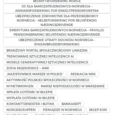
BEDRIFTSFORSIKRING NORGE
OC DLA SAMOZATRUDNIONYCH NORWEGIA –
ANSVARSFORSIKRING FOR ENKELTPERSONFORETAK
UBEZPIECZENIE ZDROWOTNE DLA PRZEDSIĘBIORCY
NORWEGIA – HELSEFORSIKRING FOR SELVSTENDIG
NÆRINGSDRIVENDE
EMERYTURA SAMOZATRUDNIONYCH NORWEGIA – FRIVILLIG
PENSJONSSPARING SELVSTENDIG NÆRINGSDRIVENDE
UBEZPIECZENIE UTRATY DOCHODU NORWEGIA –
SYKEAVBRUDDSFORSIKRING
BRANŻOWY PORTAL SPOŁECZNOŚCIOWY LINKEDIN
TRENOWANIE SZTUCZNEJ INTELIGENCJI AI
MODELE GENERATYWNEJ SZTUCZNEJ INTELIGENCJI
ZOFIA PASZKIEWICZ — NRK
„NAZISTOWSKIE MARSZE W POLSCE”
REDKACJA NRK
AKTYWNOŚĆ POLSKIEJ SPOŁECZNOŚCI W NORWEGII
NYHETSMORGEN
MARSZ NIEPODLEGŁOŚCI W WARSZAWIE
WPŁATA GOTÓWKI W SKLEPIE
WYPŁATA GOTÓWKI W SKLEPIE
KONTANTTJENESTER I BUTIKK
BANKAXEPT
NORGESGRUPPEN
PIENIĄDZE W NORWEGII
SKLEP KIWI