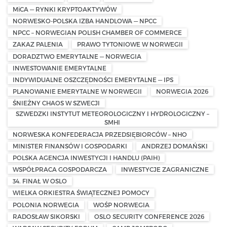
MiCA — RYNKI KRYPTOAKTYWÓW
NORWESKO-POLSKA IZBA HANDLOWA — NPCC
NPCC – NORWEGIAN POLISH CHAMBER OF COMMERCE
ZAKAZ PALENIA
PRAWO TYTONIOWE W NORWEGII
DORADZTWO EMERYTALNE — NORWEGIA
INWESTOWANIE EMERYTALNE
INDYWIDUALNE OSZCZĘDNOŚCI EMERYTALNE — IPS
PLANOWANIE EMERYTALNE W NORWEGII
NORWEGIA 2026
ŚNIEŻNY CHAOS W SZWECJI
SZWEDZKI INSTYTUT METEOROLOGICZNY I HYDROLOGICZNY –
SMHI
NORWESKA KONFEDERACJA PRZEDSIĘBIORCÓW – NHO
MINISTER FINANSÓW I GOSPODARKI
ANDRZEJ DOMAŃSKI
POLSKA AGENCJA INWESTYCJI I HANDLU (PAIH)
WSPÓŁPRACA GOSPODARCZA
INWESTYCJE ZAGRANICZNE
34. FINAŁ W OSLO
WIELKA ORKIESTRA ŚWIĄTECZNEJ POMOCY
POLONIA NORWEGIA
WOŚP NORWEGIA
RADOSŁAW SIKORSKI
OSLO SECURITY CONFERENCE 2026