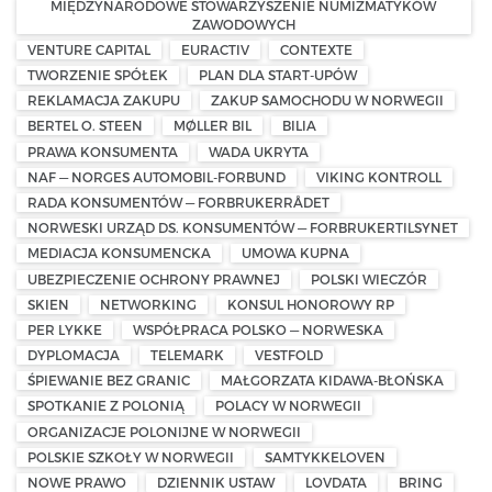
MIĘDZYNARODOWE STOWARZYSZENIE NUMIZMATYKÓW
ZAWODOWYCH
VENTURE CAPITAL
EURACTIV
CONTEXTE
TWORZENIE SPÓŁEK
PLAN DLA START-UPÓW
REKLAMACJA ZAKUPU
ZAKUP SAMOCHODU W NORWEGII
BERTEL O. STEEN
MØLLER BIL
BILIA
PRAWA KONSUMENTA
WADA UKRYTA
NAF — NORGES AUTOMOBIL-FORBUND
VIKING KONTROLL
RADA KONSUMENTÓW — FORBRUKERRÅDET
NORWESKI URZĄD DS. KONSUMENTÓW — FORBRUKERTILSYNET
MEDIACJA KONSUMENCKA
UMOWA KUPNA
UBEZPIECZENIE OCHRONY PRAWNEJ
POLSKI WIECZÓR
SKIEN
NETWORKING
KONSUL HONOROWY RP
PER LYKKE
WSPÓŁPRACA POLSKO — NORWESKA
DYPLOMACJA
TELEMARK
VESTFOLD
ŚPIEWANIE BEZ GRANIC
MAŁGORZATA KIDAWA-BŁOŃSKA
SPOTKANIE Z POLONIĄ
POLACY W NORWEGII
ORGANIZACJE POLONIJNE W NORWEGII
POLSKIE SZKOŁY W NORWEGII
SAMTYKKELOVEN
NOWE PRAWO
DZIENNIK USTAW
LOVDATA
BRING