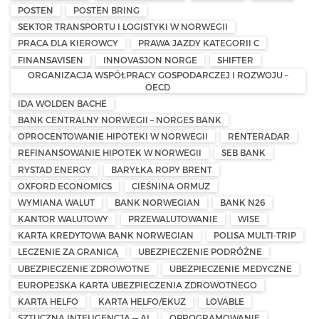
POSTEN
POSTEN BRING
SEKTOR TRANSPORTU I LOGISTYKI W NORWEGII
PRACA DLA KIEROWCY
PRAWA JAZDY KATEGORII C
FINANSAVISEN
INNOVASJON NORGE
SHIFTER
ORGANIZACJA WSPÓŁPRACY GOSPODARCZEJ I ROZWOJU –
OECD
IDA WOLDEN BACHE
BANK CENTRALNY NORWEGII – NORGES BANK
OPROCENTOWANIE HIPOTEKI W NORWEGII
RENTERADAR
REFINANSOWANIE HIPOTEK W NORWEGII
SEB BANK
RYSTAD ENERGY
BARYŁKA ROPY BRENT
OXFORD ECONOMICS
CIEŚNINA ORMUZ
WYMIANA WALUT
BANK NORWEGIAN
BANK N26
KANTOR WALUTOWY
PRZEWALUTOWANIE
WISE
KARTA KREDYTOWA BANK NORWEGIAN
POLISA MULTI-TRIP
LECZENIE ZA GRANICĄ
UBEZPIECZENIE PODRÓŻNE
UBEZPIECZENIE ZDROWOTNE
UBEZPIECZENIE MEDYCZNE
EUROPEJSKA KARTA UBEZPIECZENIA ZDROWOTNEGO
KARTA HELFO
KARTA HELFO/EKUZ
LOVABLE
SZTUCZNA INTELIGENCJA — AI
OPROGRAMOWANIE