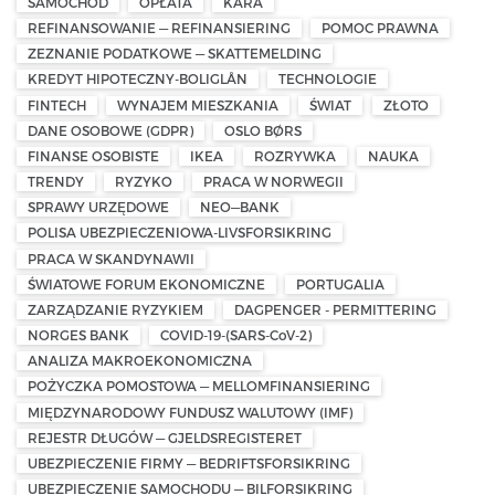
SAMOCHÓD
OPŁATA
KARA
REFINANSOWANIE — REFINANSIERING
POMOC PRAWNA
ZEZNANIE PODATKOWE — SKATTEMELDING
KREDYT HIPOTECZNY-BOLIGLÅN
TECHNOLOGIE
FINTECH
WYNAJEM MIESZKANIA
ŚWIAT
ZŁOTO
DANE OSOBOWE (GDPR)
OSLO BØRS
FINANSE OSOBISTE
IKEA
ROZRYWKA
NAUKA
TRENDY
RYZYKO
PRACA W NORWEGII
SPRAWY URZĘDOWE
NEO—BANK
POLISA UBEZPIECZENIOWA-LIVSFORSIKRING
PRACA W SKANDYNAWII
ŚWIATOWE FORUM EKONOMICZNE
PORTUGALIA
ZARZĄDZANIE RYZYKIEM
DAGPENGER - PERMITTERING
NORGES BANK
COVID-19-(SARS-CoV-2)
ANALIZA MAKROEKONOMICZNA
POŻYCZKA POMOSTOWA — MELLOMFINANSIERING
MIĘDZYNARODOWY FUNDUSZ WALUTOWY (IMF)
REJESTR DŁUGÓW — GJELDSREGISTERET
UBEZPIECZENIE FIRMY — BEDRIFTSFORSIKRING
UBEZPIECZENIE SAMOCHODU — BILFORSIKRING