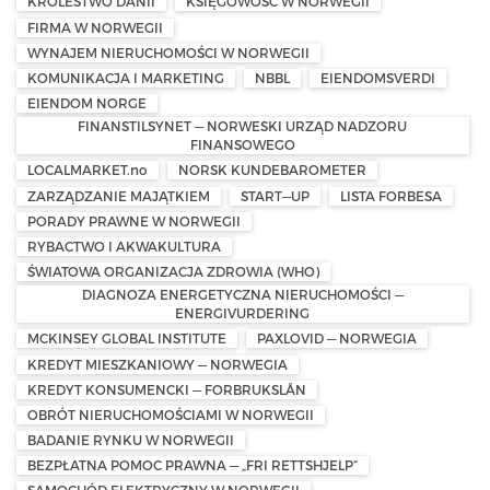
KRÓLESTWO DANII
KSIĘGOWOŚĆ W NORWEGII
FIRMA W NORWEGII
WYNAJEM NIERUCHOMOŚCI W NORWEGII
KOMUNIKACJA I MARKETING
NBBL
EIENDOMSVERDI
EIENDOM NORGE
FINANSTILSYNET — NORWESKI URZĄD NADZORU
FINANSOWEGO
LOCALMARKET.no
NORSK KUNDEBAROMETER
ZARZĄDZANIE MAJĄTKIEM
START—UP
LISTA FORBESA
PORADY PRAWNE W NORWEGII
RYBACTWO I AKWAKULTURA
ŚWIATOWA ORGANIZACJA ZDROWIA (WHO)
DIAGNOZA ENERGETYCZNA NIERUCHOMOŚCI —
ENERGIVURDERING
MCKINSEY GLOBAL INSTITUTE
PAXLOVID — NORWEGIA
KREDYT MIESZKANIOWY — NORWEGIA
KREDYT KONSUMENCKI — FORBRUKSLÅN
OBRÓT NIERUCHOMOŚCIAMI W NORWEGII
BADANIE RYNKU W NORWEGII
BEZPŁATNA POMOC PRAWNA — „FRI RETTSHJELP”