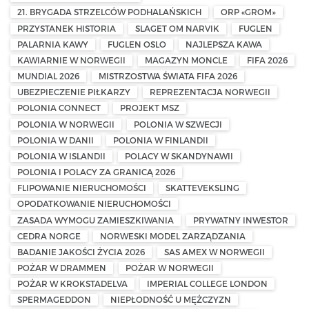
21. BRYGADA STRZELCÓW PODHALAŃSKICH
ORP «GROM»
PRZYSTANEK HISTORIA
SLAGET OM NARVIK
FUGLEN
PALARNIA KAWY
FUGLEN OSLO
NAJLEPSZA KAWA
KAWIARNIE W NORWEGII
MAGAZYN MONCLE
FIFA 2026
MUNDIAL 2026
MISTRZOSTWA ŚWIATA FIFA 2026
UBEZPIECZENIE PIŁKARZY
REPREZENTACJA NORWEGII
POLONIA CONNECT
PROJEKT MSZ
POLONIA W NORWEGII
POLONIA W SZWECJI
POLONIA W DANII
POLONIA W FINLANDII
POLONIA W ISLANDII
POLACY W SKANDYNAWII
POLONIA I POLACY ZA GRANICĄ 2026
FLIPOWANIE NIERUCHOMOŚCI
SKATTEVEKSLING
OPODATKOWANIE NIERUCHOMOŚCI
ZASADA WYMOGU ZAMIESZKIWANIA
PRYWATNY INWESTOR
CEDRA NORGE
NORWESKI MODEL ZARZĄDZANIA
BADANIE JAKOŚCI ŻYCIA 2026
SAS AMEX W NORWEGII
POŻAR W DRAMMEN
POŻAR W NORWEGII
POŻAR W KROKSTADELVA
IMPERIAL COLLEGE LONDON
SPERMAGEDDON
NIEPŁODNOŚĆ U MĘŻCZYZN