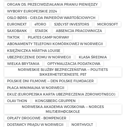
ORGAN DS. PRZECIWDZIAŁANIA PRANIU PIENIĘDZY
WYBORY EUROPEJSKIE 2024
OSLO BØRS – GIEŁDA PAPIERÓW WARTOŚCIOWYCH
EURONEXT
eTORO
SJØLYST INVESTORS
MICROSOFT
SAXOBANK
STARJK
ABSENCJA PRACOWNICZA
TIKTOK
PILATES CAMP NORWAY
ABONAMENTY TELEFONII KOMÓRKOWEJ W NORWEGII
KSIĘŻNICZKA MÄRTHA LOUISE
UBEZPIECZENIE DOMU W NORWEGII
KLASA ŚREDNIA
WIELKA BRYTANIA
OPTYMALIZACJA PODATKOWA
NORWESKIE SŁUŻBY BEZPIECZEŃSTWA — POLITIETS
SIKKERHETSTJENESTE, PST
POLSKIE DNI FILMOWE — DEN POLSKE FILMDAGER
PŁACA MINIMALNA W NORWEGII
EKUZ (EUROPEJSKA KARTA UBEZPIECZENIA ZDROWOTNEGO)
OLAV THON
KONGSBERG GRUPPEN
NORWESKA AKADEMIA WOJSKOWA — NORGES
MILITÆRHØGSKOLE
OPŁATY DROGOWE - BOMPENGER
DOSTAWCY PRĄDU W NORWEGII
NORTHVOLT