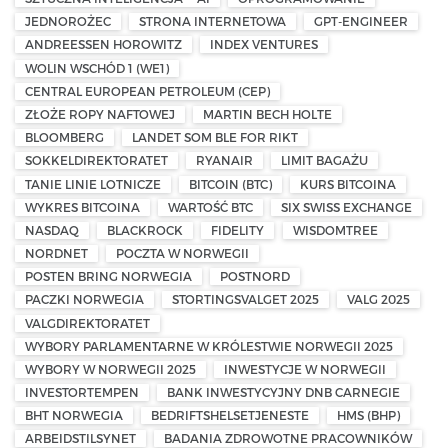
JEDNOROŻEC
STRONA INTERNETOWA
GPT-ENGINEER
ANDREESSEN HOROWITZ
INDEX VENTURES
WOLIN WSCHÓD 1 (WE1)
CENTRAL EUROPEAN PETROLEUM (CEP)
ZŁOŻE ROPY NAFTOWEJ
MARTIN BECH HOLTE
BLOOMBERG
LANDET SOM BLE FOR RIKT
SOKKELDIREKTORATET
RYANAIR
LIMIT BAGAŻU
TANIE LINIE LOTNICZE
BITCOIN (BTC)
KURS BITCOINA
WYKRES BITCOINA
WARTOŚĆ BTC
SIX SWISS EXCHANGE
NASDAQ
BLACKROCK
FIDELITY
WISDOMTREE
NORDNET
POCZTA W NORWEGII
POSTEN BRING NORWEGIA
POSTNORD
PACZKI NORWEGIA
STORTINGSVALGET 2025
VALG 2025
VALGDIREKTORATET
WYBORY PARLAMENTARNE W KRÓLESTWIE NORWEGII 2025
WYBORY W NORWEGII 2025
INWESTYCJE W NORWEGII
INVESTORTEMPEN
BANK INWESTYCYJNY DNB CARNEGIE
BHT NORWEGIA
BEDRIFTSHELSETJENESTE
HMS (BHP)
ARBEIDSTILSYNET
BADANIA ZDROWOTNE PRACOWNIKÓW