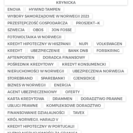
KRYNICKA
ENOVA
HYWIND TAMPEN
WYBORY SAMORZĄDOWE W NORWEGII 2023
PRZESTĘPCZOŚĆ GOSPODARCZA
PROSJEKT—K
SZWECJA
OBOS
JON FOSSE
FOTOWOLTAIKA W NORWEGII
KREDYT HIPOTECZNY W HISZPANII
NUPI
VOLKSWAGEN
KREDYT
UBEZPIECZENIE
BANK DNB
FORSIKRING
AFTENPOSTEN
DORADCA FINANSOWY
POŚREDNIK KREDYTOWY
KREDYT KONSUMENCKI
NIERUCHOMOŚCI W NORWEGII
UBEZPIECZENIA NORWEGIA
STOREBRAND
SPAREBANK1
GJENSIDIGE
BIZNES W NORWEGII
ENERGIA
AGENT UBEZPIECZENIOWY
OFERTY
KARTA KREDYTOWA
DRAMMEN
DORADZTWO PRAWNE
USŁUGI PRAWNE
KOMPLEKSOWE DORADZTWO
FINANSOWANIE DZIAŁALNOŚCI
TAVEX
KRÓL NORWEGII, HARALD V
KREDYT HIPOTECZNY W PORTUGALII