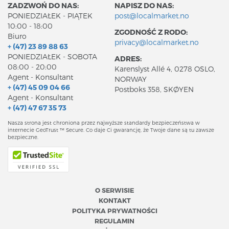
ZADZWOŃ DO NAS:
NAPISZ DO NAS:
PONIEDZIAŁEK - PIĄTEK
post@localmarket.no
10:00 - 18:00
ZGODNOŚĆ Z RODO:
Biuro
privacy@localmarket.no
+ (47) 23 89 88 63
PONIEDZIAŁEK - SOBOTA
ADRES:
08:00 - 20:00
Karenslyst Allé 4, 0278 OSLO,
Agent - Konsultant
NORWAY
+ (47) 45 09 04 66
Postboks 358, SKØYEN
Agent - Konsultant
+ (47) 47 67 35 73
Nasza strona jest chroniona przez najwyższe standardy bezpieczeństwa w
internecie GeoTrust ™ Secure. Co daje Ci gwarancję, że Twoje dane są tu zawsze
bezpieczne.
O SERWISIE
KONTAKT
POLITYKA PRYWATNOŚCI
REGULAMIN