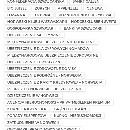
KONFEDERACJA SZWAJCARSKA
SANKT GALLEN
BIO SUISSE
ZURYCH
APPENZELL
GENEWA
LOZANNA
LUCERNA
RÓŻNORODNOŚĆ JĘZYKOWA
NORWESKI KLUBU W SZWAJCARII — NORGESKLUBBEN SVEITS
GOSPODARKA SZWAJCARII
BANKI W SZWAJCARII
UBEZPIECZENIE SAFETY WING
MIĘDZYNARODOWE UBEZPIECZENIE PODRÓŻNE
UBEZPIECZENIE DLA CYFROWYCH NOMADÓW
MIĘDZYNARODOWE UBEZPIECZENIE ZDROWOTNE
UBEZPIECZENIE TURYSTYCZNE
UBEZPIECZENIE ZDROWOTNE DO VISY
UBEZPIECZENIE PODRÓŻNE – NORWEGIA
UBEZPIECZENIE Z KARTY KREDYTOWEJ — NORWEGIA
PODRÓŻ DO NORWEGII — UBEZPIECZENIE
DZIEDZICZENIE W NORWEGII
AGENCJA NIERUCHOMOŚCI – PRIVATMEGLEREN PREMIUM
KORNELIA KRYNICKA
GRØNT BOLIGLÅN
PORADY EKSPERTÓW
KUPNO - NIERUCHOMOŚCI
ZATRUDNIENIE W NORWEGII
OBOWIĄZKI PRACODAWCY W NORWEGII