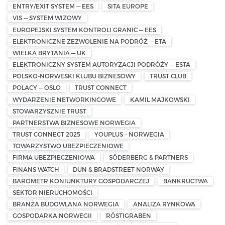
ENTRY/EXIT SYSTEM — EES
SITA EUROPE
VIS — SYSTEM WIZOWY
EUROPEJSKI SYSTEM KONTROLI GRANIC — EES
ELEKTRONICZNE ZEZWOLENIE NA PODRÓŻ — ETA
WIELKA BRYTANIA — UK
ELEKTRONICZNY SYSTEM AUTORYZACJI PODRÓŻY — ESTA
POLSKO-NORWESKI KLUBU BIZNESOWY
TRUST CLUB
POLACY — OSLO
TRUST CONNECT
WYDARZENIE NETWORKINGOWE
KAMIL MAJKOWSKI
STOWARZYSZNIE TRUST
PARTNERSTWA BIZNESOWE NORWEGIA
TRUST CONNECT 2025
YOUPLUS – NORWEGIA
TOWARZYSTWO UBEZPIECZENIOWE
FIRMA UBEZPIECZENIOWA
SÖDERBERG & PARTNERS
FINANS WATCH
DUN & BRADSTREET NORWAY
BAROMETR KONIUNKTURY GOSPODARCZEJ
BANKRUCTWA
SEKTOR NIERUCHOMOŚCI
BRANŻA BUDOWLANA NORWEGIA
ANALIZA RYNKOWA
GOSPODARKA NORWEGII
RÖSTIGRABEN