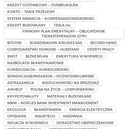
KREDYT GOTÓWKOWY — FORBRUKSLÅN
KONTO — TANIE PRZELEWY
SYSTEM WSPARCIA — KOMPENSASJONSORDNING
KREDYT BUDOWLANY
TESLA Inc.
FIRMOWY PLAN EMERYTALNY — OBLIGATORISK
TJENESTEPENSJON (OTP)
BITCOIN
SCANDINAVIAN AIRLINES SAS
SECOND HAND
GOSPODARSTWO DOMOWE — HUSSTAND
OFERTY PRACY
SWOT
BIZNESPLAN
EMERYTURA W NORWEGII
NAJBOGATSI SKANDYNAWOWIE
KONSOLIDACJA — KONSOLIDERING
SEPARACJA|SEPARASJON — ROZWÓD|SKILSMISSE
ASTRAZANECA
NIERUCHOMOŚCI NA SPRZEDAŻ
AIRHELP
POLISA NA ŻYCIE — LIVSFORSIKRING
KRYPOTOWALUTY
MATERIAŁY BUDOWLANE
NBIM — NORGES BANK INVESTMENT MANAGEMENT
EKOLOGIA
SKANDYNAWIA
ENERGIA ELEKTRYCZNA
OFFSHORE
INSURTECH
HISZPANIA
INFLACJA W NORWEGII
DORADZTWO UBZPIECZENIOWE