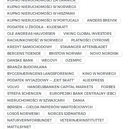
KUPNO NIERUCHOMOŚCI ZA GRANICĄ
KUPNO NIERUCHOMOŚCI W NORWEGII
KUPNO NIERUCHOMOŚCI W HISZPANII
KUPNO NIERUCHOMOŚCI W PORTUGALII
ANDERS BREIVIK
PODATEK U ŹRÓDŁA – KILDESKATT
OLE ANDREAS HALVORSEN
VIKING GLOBAL INVESTORS
RACHUNKOWOŚĆ W NORWEGII
PŁATNOŚCI CYFROWE
KREDYT SAMOCHODOWY
STAVANGER AFTENBLADET
BERGENS TIDENDE
BRISTOW NORWAY
NOVO NORDISK
DANSKE BANK
WEGOVY
OZEMPIC
BRANŻA BUDOWLANA
BYGGENÆRINGENS LANDSFORENING
KINO W NORWEGII
PODATEK WYJAZDOWY — „EXIT SKATT”
ALIEXPRESS
VOLVO
HANDELSBANKEN CAPITAL MARKETS
FORBES
STREFA SCHENGEN
EUROPEJSKI BANK CENTRALNY (EBC)
NIERUCHOMOŚCI W SZWAJCARII
DANIA
BØRSEN — GIEŁDA PAPIERÓW WARTOŚCIOWYCH
ŁOSOŚ NORWESKI
NORGES SJØMATRÅD
NATURVERNFORBUNDET
VETERINÆRINSTITUTTET
MATTILSYNET