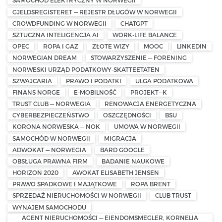
SAMOCHÓD ELEKTRYCZNY W NORWEGII
GJELDSREGISTERET — REJESTR DŁUGÓW W NORWEGII
CROWDFUNDING W NORWEGII
CHATGPT
SZTUCZNA INTELIGENCJA AI
WORK-LIFE BALANCE
OPEC
ROPA I GAZ
ZŁOTE WIZY
MOOC
LINKEDIN
NORWEGIAN DREAM
STOWARZYSZENIE — FORENING
NORWESKI URZĄD PODATKOWY-SKATTEETATEN
SZWAJCARIA
PRAWO I PODATKI
ULGA PODATKOWA
FINANS NORGE
E-MOBILNOŚĆ
PROJEKT—K
TRUST CLUB — NORWEGIA
RENOWACJA ENERGETYCZNA
CYBERBEZPIECZEŃSTWO
OSZCZĘDNOŚCI
BSU
KORONA NORWESKA — NOK
UMOWA W NORWEGII
SAMOCHÓD W NORWEGII
MIGRACJA
ADWOKAT — NORWEGIA
BARD GOOGLE
OBSŁUGA PRAWNA FIRM
BADANIE NAUKOWE
HORIZON 2020
AWOKAT ELISABETH JENSEN
PRAWO SPADKOWE I MAJĄTKOWE
ROPA BRENT
SPRZEDAŻ NIERUCHOMOŚCI W NORWEGII
CLUB TRUST
WYNAJEM SAMOCHODU
AGENT NIERUCHOMOŚCI — EIENDOMSMEGLER, KORNELIA