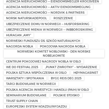
AGENCJA NIERUCHOMOŚCI — EIENDOMSMEGLER KROGSVEEN
AGENCJA NIERUCHOMOŚCI — AKTIV EIENDOMSMEGLING
AGENCJA NIERUCHOMOŚCI — NORDVIK & PARTNERS
NORSK NATURSKADEPOOL
ROSZCZENIE
UBEZPIECZENIE DOMU W NORWEGII — HUSFORSIKRING
UBEZPIECZENIE MIENIA W NORWEGII — INBBOROSIKIRNG
HURAGAN „AMY”
NORWESKI FUNDUSZU DS. SZKÓD NATURALNYCH
NAGORDA NOBLA
POKOJOWA NAGRODA NOBLA
NORWESKI KOMITET NOBLOWSKI – DEN NORSKE
NOBELKOMITE
CENTRUM POKOJOWEJ NAGRODY NOBLA W OSLO
WE DO FESTIVAL 2025
„PUNKT ZWROTNY” – WYDARZENIE
POLSKA SZTUKA WSPÓŁCZESNA W OSLO
HØYMAGASINET
WARSZTATY I SPOTKANIA
BYGG REIS DEG 2025
TARGI BUDOWLANE W NORWEGII
POLSKA AGENCJA INWESTYCJI I HANDLU (PAIH) W OSLO
SEMINARIUM BUDOWLANE
POLSKIE STOISKO
TRUST SUPPLY CHAIN
EUROPEJSKI SYSTEM WJAZDU/WYJAZDU