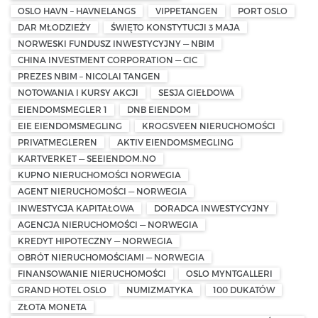
OSLO HAVN – HAVNELANGS
VIPPETANGEN
PORT OSLO
DAR MŁODZIEŻY
ŚWIĘTO KONSTYTUCJI 3 MAJA
NORWESKI FUNDUSZ INWESTYCYJNY — NBIM
CHINA INVESTMENT CORPORATION — CIC
PREZES NBIM – NICOLAI TANGEN
NOTOWANIA I KURSY AKCJI
SESJA GIEŁDOWA
EIENDOMSMEGLER 1
DNB EIENDOM
EIE EIENDOMSMEGLING
KROGSVEEN NIERUCHOMOŚCI
PRIVATMEGLEREN
AKTIV EIENDOMSMEGLING
KARTVERKET — SEEIENDOM.NO
KUPNO NIERUCHOMOŚCI NORWEGIA
AGENT NIERUCHOMOŚCI — NORWEGIA
INWESTYCJA KAPITAŁOWA
DORADCA INWESTYCYJNY
AGENCJA NIERUCHOMOŚCI — NORWEGIA
KREDYT HIPOTECZNY — NORWEGIA
OBRÓT NIERUCHOMOŚCIAMI — NORWEGIA
FINANSOWANIE NIERUCHOMOŚCI
OSLO MYNTGALLERI
GRAND HOTEL OSLO
NUMIZMATYKA
100 DUKATÓW
ZŁOTA MONETA