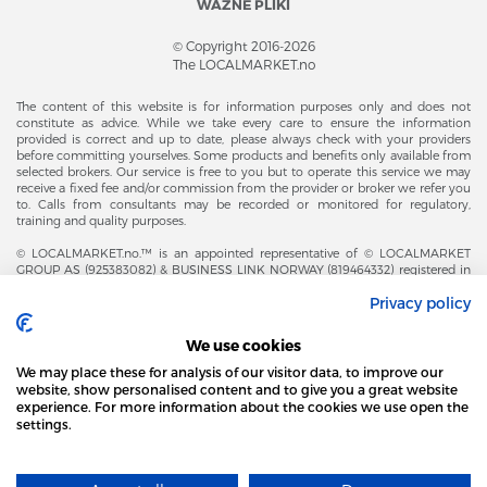
WAŻNE PLIKI
© Copyright 2016-2026
The LOCALMARKET.no
The content of this website is for information purposes only and does not
constitute as advice. While we take every care to ensure the information
provided is correct and up to date, please always check with your providers
before committing yourselves. Some products and benefits only available from
selected brokers. Our service is free to you but to operate this service we may
receive a fixed fee and/or commission from the provider or broker we refer you
to. Calls from consultants may be recorded or monitored for regulatory,
training and quality purposes.
© LOCALMARKET.no.™ is an appointed representative of © LOCALMARKET
GROUP AS (925383082) & BUSINESS LINK NORWAY (819464332) registered in
The Office of Business Enterprises in The Kingdom of Norway |
Privacy policy
Brønnøysundregistrene. Financial & Insurance Services and Markets Authority,
and subject to limited regulation by the Financial Conduct Authority. Head
Office Adresse: Karenslyst Alle 4, 0278 Oslo – Skøyen. Post Adresse: Postboks
We use cookies
358, 0213 Oslo, Norway. Email Contact: post@localmarket.no. Office Contact: +
47 23 89 88 63 © Copyright 2016-2026 The LOCALMARKET GROUP ™.
We may place these for analysis of our visitor data, to improve our
website, show personalised content and to give you a great website
experience. For more information about the cookies we use open the
settings.
DODATKOWO OD ZESPOŁU LOCALMARKET |
USŁUGI DLA BIZNESU
STRONA LOCAL MARKET WYKORZYSTUJE PLIKI
COOKIES