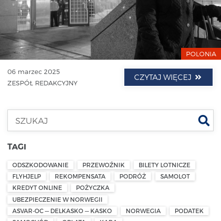
POLONIA
06 marzec 2025
CZYTAJ WIĘCEJ
ZESPÓŁ REDAKCYJNY
Szu
TAGI
ODSZKODOWANIE
PRZEWOŹNIK
BILETY LOTNICZE
FLYHJELP
REKOMPENSATA
PODRÓŻ
SAMOLOT
KREDYT ONLINE
POŻYCZKA
UBEZPIECZENIE W NORWEGII
ASVAR-OC — DELKASKO — KASKO
NORWEGIA
PODATEK