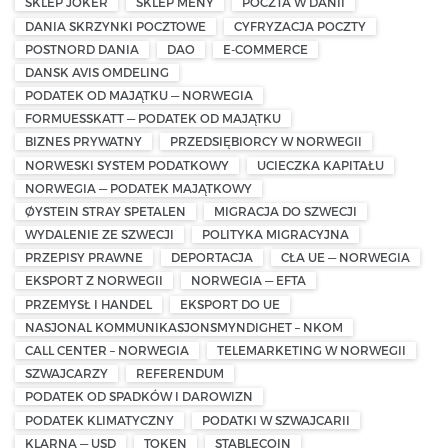
SKLEP JOKER
SKLEP MENY
POCZTA W DANII
DANIA SKRZYNKI POCZTOWE
CYFRYZACJA POCZTY
POSTNORD DANIA
DAO
E-COMMERCE
DANSK AVIS OMDELING
PODATEK OD MAJĄTKU — NORWEGIA
FORMUESSKATT — PODATEK OD MAJĄTKU
BIZNES PRYWATNY
PRZEDSIĘBIORCY W NORWEGII
NORWESKI SYSTEM PODATKOWY
UCIECZKA KAPITAŁU
NORWEGIA — PODATEK MAJĄTKOWY
ØYSTEIN STRAY SPETALEN
MIGRACJA DO SZWECJI
WYDALENIE ZE SZWECJI
POLITYKA MIGRACYJNA
PRZEPISY PRAWNE
DEPORTACJA
CŁA UE — NORWEGIA
EKSPORT Z NORWEGII
NORWEGIA — EFTA
PRZEMYSŁ I HANDEL
EKSPORT DO UE
NASJONAL KOMMUNIKASJONSMYNDIGHET – NKOM
CALL CENTER – NORWEGIA
TELEMARKETING W NORWEGII
SZWAJCARZY
REFERENDUM
PODATEK OD SPADKÓW I DAROWIZN
PODATEK KLIMATYCZNY
PODATKI W SZWAJCARII
KLARNA — USD
TOKEN
STABLECOIN