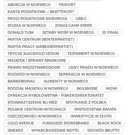
ABORCJA W NORWEGII
FRIKORT
KARTA PODATKOWA — SKATTEKORT
PROGI PODATKOWE NORWEGIA
USB-C
STUDIA W NORWEGII
JONAS GAHR STØRE
DONALD TUSK
SZTABY WOŚP W NORWEGII
33. FINAŁ
PARTIA CENTRUM (SENTERPARTIET)
PARTIA PRACY (ARBEIDERPARTIET)
TRYGVE SLAGSVOLD VEDUM
TESTAMENT W NORWEGII
MAJĄTEK I SPRAWY SPADKOWE
PRAWO MIĘDZYNARODOWE
CENY PRĄDU W NORWEGII
ROZWÓD W NORWEGII
SEPERACJA W NORWEGII
BARNEBIDRAG
ALIMENTY W NORWEGII
PODZIAŁ MAJĄTKU W NOWREGII
SKILSMISSE
MOWI
DYREKCJA RYBOŁÓWSTWA – FISKERIDIREKTORATET
STOWARZYSZENIE BLI MED
SPOTKANIE Z POLSKĄ
POLSKIE CENTRUM INTEGRACJI
MISTRZOSTWA ŚWIATA
OSZCZĘDNOŚCI W NORWEGII
INWESTYCJE W ZŁOTO
GOLD AVENUE
FUNDUSZE STOREBRAND
BLACK ROCK
iSHERES
WYNAGRODZENIE NETTO
DOCHÓD BRUTTO