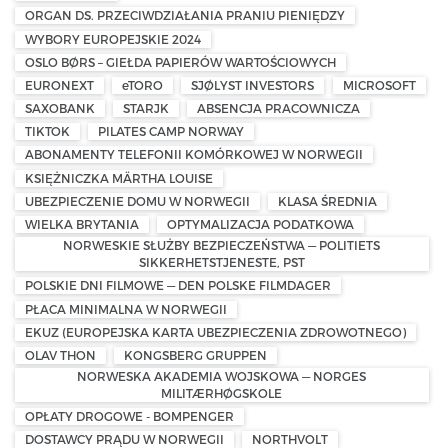
ORGAN DS. PRZECIWDZIAŁANIA PRANIU PIENIĘDZY
WYBORY EUROPEJSKIE 2024
OSLO BØRS – GIEŁDA PAPIERÓW WARTOŚCIOWYCH
EURONEXT
eTORO
SJØLYST INVESTORS
MICROSOFT
SAXOBANK
STARJK
ABSENCJA PRACOWNICZA
TIKTOK
PILATES CAMP NORWAY
ABONAMENTY TELEFONII KOMÓRKOWEJ W NORWEGII
KSIĘŻNICZKA MÄRTHA LOUISE
UBEZPIECZENIE DOMU W NORWEGII
KLASA ŚREDNIA
WIELKA BRYTANIA
OPTYMALIZACJA PODATKOWA
NORWESKIE SŁUŻBY BEZPIECZEŃSTWA — POLITIETS
SIKKERHETSTJENESTE, PST
POLSKIE DNI FILMOWE — DEN POLSKE FILMDAGER
PŁACA MINIMALNA W NORWEGII
EKUZ (EUROPEJSKA KARTA UBEZPIECZENIA ZDROWOTNEGO)
OLAV THON
KONGSBERG GRUPPEN
NORWESKA AKADEMIA WOJSKOWA — NORGES
MILITÆRHØGSKOLE
OPŁATY DROGOWE - BOMPENGER
DOSTAWCY PRĄDU W NORWEGII
NORTHVOLT