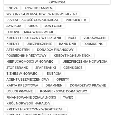
KRYNICKA
ENOVA
HYWIND TAMPEN
WYBORY SAMORZĄDOWE W NORWEGII 2023
PRZESTĘPCZOŚĆ GOSPODARCZA
PROSJEKT—K
SZWECJA
OBOS
JON FOSSE
FOTOWOLTAIKA W NORWEGII
KREDYT HIPOTECZNY W HISZPANII
NUPI
VOLKSWAGEN
KREDYT
UBEZPIECZENIE
BANK DNB
FORSIKRING
AFTENPOSTEN
DORADCA FINANSOWY
POŚREDNIK KREDYTOWY
KREDYT KONSUMENCKI
NIERUCHOMOŚCI W NORWEGII
UBEZPIECZENIA NORWEGIA
STOREBRAND
SPAREBANK1
GJENSIDIGE
BIZNES W NORWEGII
ENERGIA
AGENT UBEZPIECZENIOWY
OFERTY
KARTA KREDYTOWA
DRAMMEN
DORADZTWO PRAWNE
USŁUGI PRAWNE
KOMPLEKSOWE DORADZTWO
FINANSOWANIE DZIAŁALNOŚCI
TAVEX
KRÓL NORWEGII, HARALD V
KREDYT HIPOTECZNY W PORTUGALII