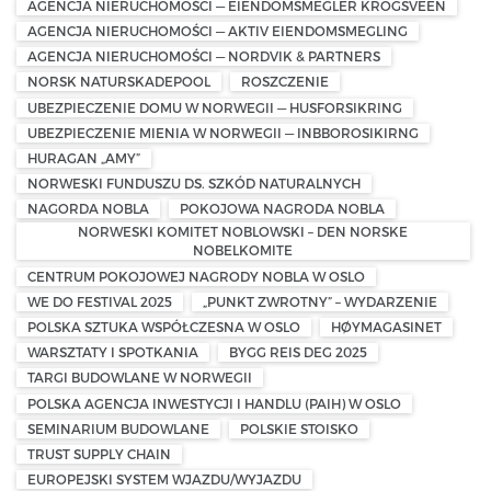
AGENCJA NIERUCHOMOŚCI — EIENDOMSMEGLER KROGSVEEN
AGENCJA NIERUCHOMOŚCI — AKTIV EIENDOMSMEGLING
AGENCJA NIERUCHOMOŚCI — NORDVIK & PARTNERS
NORSK NATURSKADEPOOL
ROSZCZENIE
UBEZPIECZENIE DOMU W NORWEGII — HUSFORSIKRING
UBEZPIECZENIE MIENIA W NORWEGII — INBBOROSIKIRNG
HURAGAN „AMY”
NORWESKI FUNDUSZU DS. SZKÓD NATURALNYCH
NAGORDA NOBLA
POKOJOWA NAGRODA NOBLA
NORWESKI KOMITET NOBLOWSKI – DEN NORSKE
NOBELKOMITE
CENTRUM POKOJOWEJ NAGRODY NOBLA W OSLO
WE DO FESTIVAL 2025
„PUNKT ZWROTNY” – WYDARZENIE
POLSKA SZTUKA WSPÓŁCZESNA W OSLO
HØYMAGASINET
WARSZTATY I SPOTKANIA
BYGG REIS DEG 2025
TARGI BUDOWLANE W NORWEGII
POLSKA AGENCJA INWESTYCJI I HANDLU (PAIH) W OSLO
SEMINARIUM BUDOWLANE
POLSKIE STOISKO
TRUST SUPPLY CHAIN
EUROPEJSKI SYSTEM WJAZDU/WYJAZDU