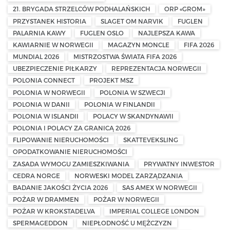
21. BRYGADA STRZELCÓW PODHALAŃSKICH
ORP «GROM»
PRZYSTANEK HISTORIA
SLAGET OM NARVIK
FUGLEN
PALARNIA KAWY
FUGLEN OSLO
NAJLEPSZA KAWA
KAWIARNIE W NORWEGII
MAGAZYN MONCLE
FIFA 2026
MUNDIAL 2026
MISTRZOSTWA ŚWIATA FIFA 2026
UBEZPIECZENIE PIŁKARZY
REPREZENTACJA NORWEGII
POLONIA CONNECT
PROJEKT MSZ
POLONIA W NORWEGII
POLONIA W SZWECJI
POLONIA W DANII
POLONIA W FINLANDII
POLONIA W ISLANDII
POLACY W SKANDYNAWII
POLONIA I POLACY ZA GRANICĄ 2026
FLIPOWANIE NIERUCHOMOŚCI
SKATTEVEKSLING
OPODATKOWANIE NIERUCHOMOŚCI
ZASADA WYMOGU ZAMIESZKIWANIA
PRYWATNY INWESTOR
CEDRA NORGE
NORWESKI MODEL ZARZĄDZANIA
BADANIE JAKOŚCI ŻYCIA 2026
SAS AMEX W NORWEGII
POŻAR W DRAMMEN
POŻAR W NORWEGII
POŻAR W KROKSTADELVA
IMPERIAL COLLEGE LONDON
SPERMAGEDDON
NIEPŁODNOŚĆ U MĘŻCZYZN