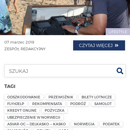
LIFESTYLE
07 marzec 2019
CZYTAJ WIĘCEJ
ZESPÓŁ REDAKCYJNY
Szu
TAGI
ODSZKODOWANIE
PRZEWOŹNIK
BILETY LOTNICZE
FLYHJELP
REKOMPENSATA
PODRÓŻ
SAMOLOT
KREDYT ONLINE
POŻYCZKA
UBEZPIECZENIE W NORWEGII
ASVAR-OC — DELKASKO — KASKO
NORWEGIA
PODATEK