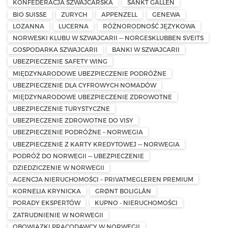
KONFEDERACJA SZWAJCARSKA
SANKT GALLEN
BIO SUISSE
ZURYCH
APPENZELL
GENEWA
LOZANNA
LUCERNA
RÓŻNORODNOŚĆ JĘZYKOWA
NORWESKI KLUBU W SZWAJCARII — NORGESKLUBBEN SVEITS
GOSPODARKA SZWAJCARII
BANKI W SZWAJCARII
UBEZPIECZENIE SAFETY WING
MIĘDZYNARODOWE UBEZPIECZENIE PODRÓŻNE
UBEZPIECZENIE DLA CYFROWYCH NOMADÓW
MIĘDZYNARODOWE UBEZPIECZENIE ZDROWOTNE
UBEZPIECZENIE TURYSTYCZNE
UBEZPIECZENIE ZDROWOTNE DO VISY
UBEZPIECZENIE PODRÓŻNE – NORWEGIA
UBEZPIECZENIE Z KARTY KREDYTOWEJ — NORWEGIA
PODRÓŻ DO NORWEGII — UBEZPIECZENIE
DZIEDZICZENIE W NORWEGII
AGENCJA NIERUCHOMOŚCI – PRIVATMEGLEREN PREMIUM
KORNELIA KRYNICKA
GRØNT BOLIGLÅN
PORADY EKSPERTÓW
KUPNO - NIERUCHOMOŚCI
ZATRUDNIENIE W NORWEGII
OBOWIĄZKI PRACODAWCY W NORWEGII