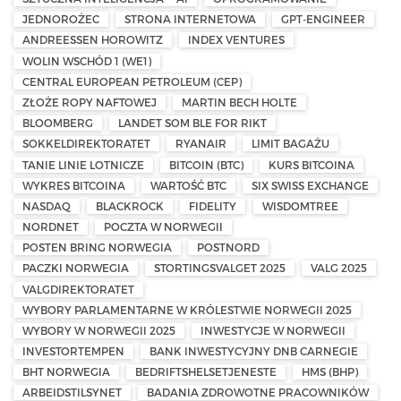
JEDNOROŻEC
STRONA INTERNETOWA
GPT-ENGINEER
ANDREESSEN HOROWITZ
INDEX VENTURES
WOLIN WSCHÓD 1 (WE1)
CENTRAL EUROPEAN PETROLEUM (CEP)
ZŁOŻE ROPY NAFTOWEJ
MARTIN BECH HOLTE
BLOOMBERG
LANDET SOM BLE FOR RIKT
SOKKELDIREKTORATET
RYANAIR
LIMIT BAGAŻU
TANIE LINIE LOTNICZE
BITCOIN (BTC)
KURS BITCOINA
WYKRES BITCOINA
WARTOŚĆ BTC
SIX SWISS EXCHANGE
NASDAQ
BLACKROCK
FIDELITY
WISDOMTREE
NORDNET
POCZTA W NORWEGII
POSTEN BRING NORWEGIA
POSTNORD
PACZKI NORWEGIA
STORTINGSVALGET 2025
VALG 2025
VALGDIREKTORATET
WYBORY PARLAMENTARNE W KRÓLESTWIE NORWEGII 2025
WYBORY W NORWEGII 2025
INWESTYCJE W NORWEGII
INVESTORTEMPEN
BANK INWESTYCYJNY DNB CARNEGIE
BHT NORWEGIA
BEDRIFTSHELSETJENESTE
HMS (BHP)
ARBEIDSTILSYNET
BADANIA ZDROWOTNE PRACOWNIKÓW