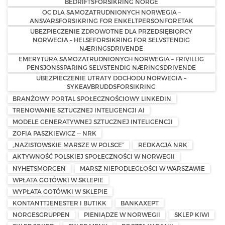
BEDRIFTSFORSIKRING NORGE
OC DLA SAMOZATRUDNIONYCH NORWEGIA –
ANSVARSFORSIKRING FOR ENKELTPERSONFORETAK
UBEZPIECZENIE ZDROWOTNE DLA PRZEDSIĘBIORCY
NORWEGIA – HELSEFORSIKRING FOR SELVSTENDIG
NÆRINGSDRIVENDE
EMERYTURA SAMOZATRUDNIONYCH NORWEGIA – FRIVILLIG
PENSJONSSPARING SELVSTENDIG NÆRINGSDRIVENDE
UBEZPIECZENIE UTRATY DOCHODU NORWEGIA –
SYKEAVBRUDDSFORSIKRING
BRANŻOWY PORTAL SPOŁECZNOŚCIOWY LINKEDIN
TRENOWANIE SZTUCZNEJ INTELIGENCJI AI
MODELE GENERATYWNEJ SZTUCZNEJ INTELIGENCJI
ZOFIA PASZKIEWICZ — NRK
„NAZISTOWSKIE MARSZE W POLSCE”
REDKACJA NRK
AKTYWNOŚĆ POLSKIEJ SPOŁECZNOŚCI W NORWEGII
NYHETSMORGEN
MARSZ NIEPODLEGŁOŚCI W WARSZAWIE
WPŁATA GOTÓWKI W SKLEPIE
WYPŁATA GOTÓWKI W SKLEPIE
KONTANTTJENESTER I BUTIKK
BANKAXEPT
NORGESGRUPPEN
PIENIĄDZE W NORWEGII
SKLEP KIWI