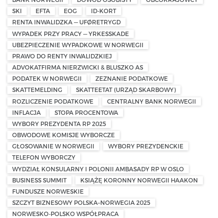
SKI
EFTA
EOG
ID-KORT
RENTA INWALIDZKA — UFØRETRYGD
WYPADEK PRZY PRACY — YRKESSKADE
UBEZPIECZENIE WYPADKOWE W NORWEGII
PRAWO DO RENTY INWALIDZKIEJ
ADVOKATFIRMA NIERZWICKI & BLUSZKO AS
PODATEK W NORWEGII
ZEZNANIE PODATKOWE
SKATTEMELDING
SKATTEETAT (URZĄD SKARBOWY)
ROZLICZENIE PODATKOWE
CENTRALNY BANK NORWEGII
INFLACJA
STOPA PROCENTOWA
WYBORY PREZYDENTA RP 2025
OBWODOWE KOMISJE WYBORCZE
GŁOSOWANIE W NORWEGII
WYBORY PREZYDENCKIE
TELEFON WYBORCZY
WYDZIAŁ KONSULARNY I POLONII AMBASADY RP W OSLO
BUSINESS SUMMIT
KSIĄŻĘ KORONNY NORWEGII HAAKON
FUNDUSZE NORWESKIE
SZCZYT BIZNESOWY POLSKA–NORWEGIA 2025
NORWESKO-POLSKO WSPÓŁPRACA