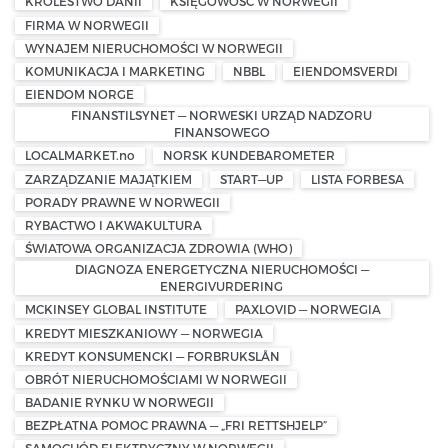
KRÓLESTWO DANII
KSIĘGOWOŚĆ W NORWEGII
FIRMA W NORWEGII
WYNAJEM NIERUCHOMOŚCI W NORWEGII
KOMUNIKACJA I MARKETING
NBBL
EIENDOMSVERDI
EIENDOM NORGE
FINANSTILSYNET — NORWESKI URZĄD NADZORU
FINANSOWEGO
LOCALMARKET.no
NORSK KUNDEBAROMETER
ZARZĄDZANIE MAJĄTKIEM
START—UP
LISTA FORBESA
PORADY PRAWNE W NORWEGII
RYBACTWO I AKWAKULTURA
ŚWIATOWA ORGANIZACJA ZDROWIA (WHO)
DIAGNOZA ENERGETYCZNA NIERUCHOMOŚCI —
ENERGIVURDERING
MCKINSEY GLOBAL INSTITUTE
PAXLOVID — NORWEGIA
KREDYT MIESZKANIOWY — NORWEGIA
KREDYT KONSUMENCKI — FORBRUKSLÅN
OBRÓT NIERUCHOMOŚCIAMI W NORWEGII
BADANIE RYNKU W NORWEGII
BEZPŁATNA POMOC PRAWNA — „FRI RETTSHJELP”