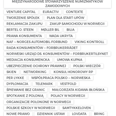
MIĘDZYNARODOWE STOWARZYSZENIE NUMIZMATYKÓW
ZAWODOWYCH
VENTURE CAPITAL
EURACTIV
CONTEXTE
TWORZENIE SPÓŁEK
PLAN DLA START-UPÓW
REKLAMACJA ZAKUPU
ZAKUP SAMOCHODU W NORWEGII
BERTEL O. STEEN
MØLLER BIL
BILIA
PRAWA KONSUMENTA
WADA UKRYTA
NAF — NORGES AUTOMOBIL-FORBUND
VIKING KONTROLL
RADA KONSUMENTÓW — FORBRUKERRÅDET
NORWESKI URZĄD DS. KONSUMENTÓW — FORBRUKERTILSYNET
MEDIACJA KONSUMENCKA
UMOWA KUPNA
UBEZPIECZENIE OCHRONY PRAWNEJ
POLSKI WIECZÓR
SKIEN
NETWORKING
KONSUL HONOROWY RP
PER LYKKE
WSPÓŁPRACA POLSKO — NORWESKA
DYPLOMACJA
TELEMARK
VESTFOLD
ŚPIEWANIE BEZ GRANIC
MAŁGORZATA KIDAWA-BŁOŃSKA
SPOTKANIE Z POLONIĄ
POLACY W NORWEGII
ORGANIZACJE POLONIJNE W NORWEGII
POLSKIE SZKOŁY W NORWEGII
SAMTYKKELOVEN
NOWE PRAWO
DZIENNIK USTAW
LOVDATA
BRING