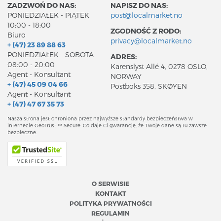
ZADZWOŃ DO NAS:
NAPISZ DO NAS:
PONIEDZIAŁEK - PIĄTEK
post@localmarket.no
10:00 - 18:00
ZGODNOŚĆ Z RODO:
Biuro
privacy@localmarket.no
+ (47) 23 89 88 63
PONIEDZIAŁEK - SOBOTA
ADRES:
08:00 - 20:00
Karenslyst Allé 4, 0278 OSLO,
Agent - Konsultant
NORWAY
+ (47) 45 09 04 66
Postboks 358, SKØYEN
Agent - Konsultant
+ (47) 47 67 35 73
Nasza strona jest chroniona przez najwyższe standardy bezpieczeństwa w
internecie GeoTrust ™ Secure. Co daje Ci gwarancję, że Twoje dane są tu zawsze
bezpieczne.
O SERWISIE
KONTAKT
POLITYKA PRYWATNOŚCI
REGULAMIN