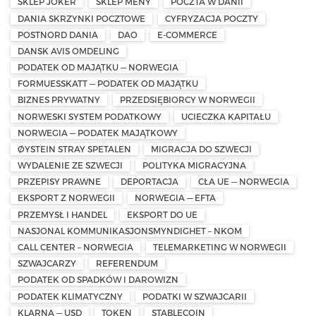
SKLEP JOKER
SKLEP MENY
POCZTA W DANII
DANIA SKRZYNKI POCZTOWE
CYFRYZACJA POCZTY
POSTNORD DANIA
DAO
E-COMMERCE
DANSK AVIS OMDELING
PODATEK OD MAJĄTKU — NORWEGIA
FORMUESSKATT — PODATEK OD MAJĄTKU
BIZNES PRYWATNY
PRZEDSIĘBIORCY W NORWEGII
NORWESKI SYSTEM PODATKOWY
UCIECZKA KAPITAŁU
NORWEGIA — PODATEK MAJĄTKOWY
ØYSTEIN STRAY SPETALEN
MIGRACJA DO SZWECJI
WYDALENIE ZE SZWECJI
POLITYKA MIGRACYJNA
PRZEPISY PRAWNE
DEPORTACJA
CŁA UE — NORWEGIA
EKSPORT Z NORWEGII
NORWEGIA — EFTA
PRZEMYSŁ I HANDEL
EKSPORT DO UE
NASJONAL KOMMUNIKASJONSMYNDIGHET – NKOM
CALL CENTER – NORWEGIA
TELEMARKETING W NORWEGII
SZWAJCARZY
REFERENDUM
PODATEK OD SPADKÓW I DAROWIZN
PODATEK KLIMATYCZNY
PODATKI W SZWAJCARII
KLARNA — USD
TOKEN
STABLECOIN