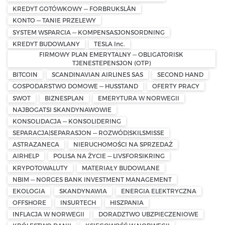
KREDYT GOTÓWKOWY — FORBRUKSLÅN
KONTO — TANIE PRZELEWY
SYSTEM WSPARCIA — KOMPENSASJONSORDNING
KREDYT BUDOWLANY
TESLA Inc.
FIRMOWY PLAN EMERYTALNY — OBLIGATORISK
TJENESTEPENSJON (OTP)
BITCOIN
SCANDINAVIAN AIRLINES SAS
SECOND HAND
GOSPODARSTWO DOMOWE — HUSSTAND
OFERTY PRACY
SWOT
BIZNESPLAN
EMERYTURA W NORWEGII
NAJBOGATSI SKANDYNAWOWIE
KONSOLIDACJA — KONSOLIDERING
SEPARACJA|SEPARASJON — ROZWÓD|SKILSMISSE
ASTRAZANECA
NIERUCHOMOŚCI NA SPRZEDAŻ
AIRHELP
POLISA NA ŻYCIE — LIVSFORSIKRING
KRYPOTOWALUTY
MATERIAŁY BUDOWLANE
NBIM — NORGES BANK INVESTMENT MANAGEMENT
EKOLOGIA
SKANDYNAWIA
ENERGIA ELEKTRYCZNA
OFFSHORE
INSURTECH
HISZPANIA
INFLACJA W NORWEGII
DORADZTWO UBZPIECZENIOWE