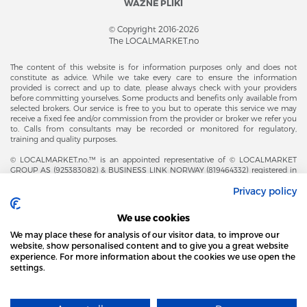
WAŻNE PLIKI
© Copyright 2016-2026
The LOCALMARKET.no
The content of this website is for information purposes only and does not
constitute as advice. While we take every care to ensure the information
provided is correct and up to date, please always check with your providers
before committing yourselves. Some products and benefits only available from
selected brokers. Our service is free to you but to operate this service we may
receive a fixed fee and/or commission from the provider or broker we refer you
to. Calls from consultants may be recorded or monitored for regulatory,
training and quality purposes.
© LOCALMARKET.no.™ is an appointed representative of © LOCALMARKET
GROUP AS (925383082) & BUSINESS LINK NORWAY (819464332) registered in
The Office of Business Enterprises in The Kingdom of Norway |
Privacy policy
Brønnøysundregistrene. Financial & Insurance Services and Markets Authority,
and subject to limited regulation by the Financial Conduct Authority. Head
Office Adresse: Karenslyst Alle 4, 0278 Oslo – Skøyen. Post Adresse: Postboks
We use cookies
358, 0213 Oslo, Norway. Email Contact: post@localmarket.no. Office Contact: +
47 23 89 88 63 © Copyright 2016-2026 The LOCALMARKET GROUP ™.
We may place these for analysis of our visitor data, to improve our
website, show personalised content and to give you a great website
experience. For more information about the cookies we use open the
settings.
DODATKOWO OD ZESPOŁU LOCALMARKET |
USŁUGI DLA BIZNESU
STRONA LOCAL MARKET WYKORZYSTUJE PLIKI
COOKIES