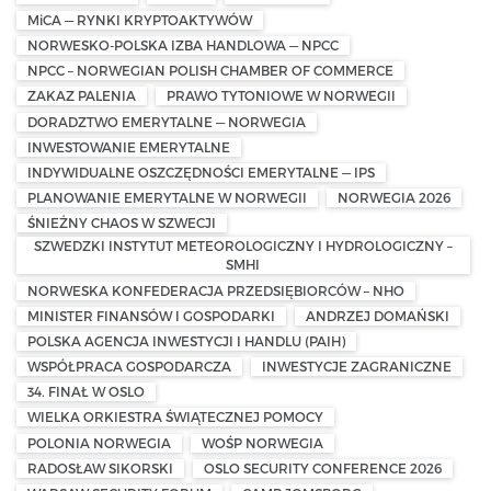
MiCA — RYNKI KRYPTOAKTYWÓW
NORWESKO-POLSKA IZBA HANDLOWA — NPCC
NPCC – NORWEGIAN POLISH CHAMBER OF COMMERCE
ZAKAZ PALENIA
PRAWO TYTONIOWE W NORWEGII
DORADZTWO EMERYTALNE — NORWEGIA
INWESTOWANIE EMERYTALNE
INDYWIDUALNE OSZCZĘDNOŚCI EMERYTALNE — IPS
PLANOWANIE EMERYTALNE W NORWEGII
NORWEGIA 2026
ŚNIEŻNY CHAOS W SZWECJI
SZWEDZKI INSTYTUT METEOROLOGICZNY I HYDROLOGICZNY –
SMHI
NORWESKA KONFEDERACJA PRZEDSIĘBIORCÓW – NHO
MINISTER FINANSÓW I GOSPODARKI
ANDRZEJ DOMAŃSKI
POLSKA AGENCJA INWESTYCJI I HANDLU (PAIH)
WSPÓŁPRACA GOSPODARCZA
INWESTYCJE ZAGRANICZNE
34. FINAŁ W OSLO
WIELKA ORKIESTRA ŚWIĄTECZNEJ POMOCY
POLONIA NORWEGIA
WOŚP NORWEGIA
RADOSŁAW SIKORSKI
OSLO SECURITY CONFERENCE 2026