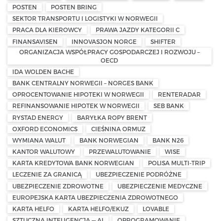
POSTEN
POSTEN BRING
SEKTOR TRANSPORTU I LOGISTYKI W NORWEGII
PRACA DLA KIEROWCY
PRAWA JAZDY KATEGORII C
FINANSAVISEN
INNOVASJON NORGE
SHIFTER
ORGANIZACJA WSPÓŁPRACY GOSPODARCZEJ I ROZWOJU –
OECD
IDA WOLDEN BACHE
BANK CENTRALNY NORWEGII – NORGES BANK
OPROCENTOWANIE HIPOTEKI W NORWEGII
RENTERADAR
REFINANSOWANIE HIPOTEK W NORWEGII
SEB BANK
RYSTAD ENERGY
BARYŁKA ROPY BRENT
OXFORD ECONOMICS
CIEŚNINA ORMUZ
WYMIANA WALUT
BANK NORWEGIAN
BANK N26
KANTOR WALUTOWY
PRZEWALUTOWANIE
WISE
KARTA KREDYTOWA BANK NORWEGIAN
POLISA MULTI-TRIP
LECZENIE ZA GRANICĄ
UBEZPIECZENIE PODRÓŻNE
UBEZPIECZENIE ZDROWOTNE
UBEZPIECZENIE MEDYCZNE
EUROPEJSKA KARTA UBEZPIECZENIA ZDROWOTNEGO
KARTA HELFO
KARTA HELFO/EKUZ
LOVABLE
SZTUCZNA INTELIGENCJA — AI
OPROGRAMOWANIE