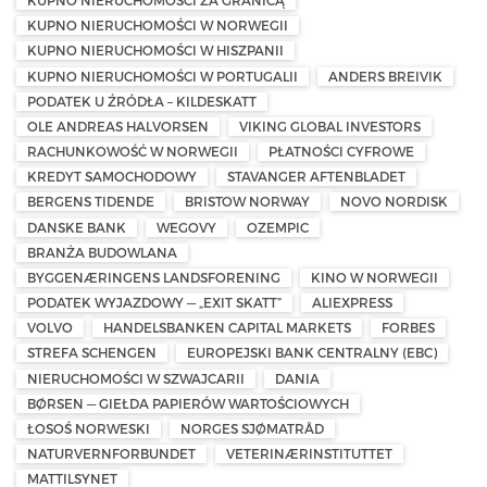
KUPNO NIERUCHOMOŚCI ZA GRANICĄ
KUPNO NIERUCHOMOŚCI W NORWEGII
KUPNO NIERUCHOMOŚCI W HISZPANII
KUPNO NIERUCHOMOŚCI W PORTUGALII
ANDERS BREIVIK
PODATEK U ŹRÓDŁA – KILDESKATT
OLE ANDREAS HALVORSEN
VIKING GLOBAL INVESTORS
RACHUNKOWOŚĆ W NORWEGII
PŁATNOŚCI CYFROWE
KREDYT SAMOCHODOWY
STAVANGER AFTENBLADET
BERGENS TIDENDE
BRISTOW NORWAY
NOVO NORDISK
DANSKE BANK
WEGOVY
OZEMPIC
BRANŻA BUDOWLANA
BYGGENÆRINGENS LANDSFORENING
KINO W NORWEGII
PODATEK WYJAZDOWY — „EXIT SKATT”
ALIEXPRESS
VOLVO
HANDELSBANKEN CAPITAL MARKETS
FORBES
STREFA SCHENGEN
EUROPEJSKI BANK CENTRALNY (EBC)
NIERUCHOMOŚCI W SZWAJCARII
DANIA
BØRSEN — GIEŁDA PAPIERÓW WARTOŚCIOWYCH
ŁOSOŚ NORWESKI
NORGES SJØMATRÅD
NATURVERNFORBUNDET
VETERINÆRINSTITUTTET
MATTILSYNET