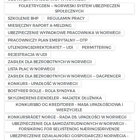
FOLKETRYGDEN — NORWESKI SYSTEM UBEZPIECZEŃ
SPOŁECZNYCH
SZKOLENIE BHP
REGULAMIN PRACY
MIESIĘCZNY RAPORT A-MELDING
UBEZPIECZENIE WYPADKOWE PRACOWNIKA W NORWEGII
PRACOWNICZY PLAN EMERYTALNY — OTP
UTLENDINGSDIREKTORATET — UDI
PERMITTERING
REJESTRACJA W UDI
ZASIŁEK DLA BEZROBOTNYCH W NORWEGII
LISTA PŁAC W NORWEGII
ZASIŁEK DLA BEZROBOTNYCH W NORWEGII — DAGPENGER
KONKURS – UPADŁOŚĆ W NORWEGII
BOSTYRER ROLLE – ROLA SYNDYKA
SKYLDNERENS EIENDELER – MAJĄTEK DŁUŻNIKA
KONKURSBO OG KREDITORER – MASA UPADŁOŚCIOWA I
WIERZYCIELE
KONKURSRÅDET NORGE – RADA DS. UPADŁOŚCI W NORWEGII
UBEZPIECZENIE DLA SAMOZATRUDNIONYCH W NORWEGII –
FORSIKRING FOR SELVSTENDIG NÆRINGSDRIVENDE
UBEZPIECZENIE DZIAŁALNOŚCI GOSPODARCZEJ NORWEGIA –