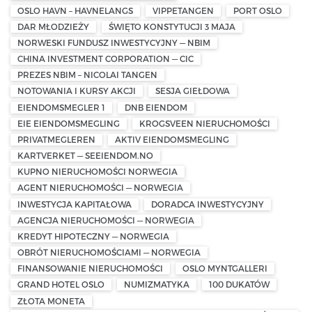
OSLO HAVN – HAVNELANGS
VIPPETANGEN
PORT OSLO
DAR MŁODZIEŻY
ŚWIĘTO KONSTYTUCJI 3 MAJA
NORWESKI FUNDUSZ INWESTYCYJNY — NBIM
CHINA INVESTMENT CORPORATION — CIC
PREZES NBIM – NICOLAI TANGEN
NOTOWANIA I KURSY AKCJI
SESJA GIEŁDOWA
EIENDOMSMEGLER 1
DNB EIENDOM
EIE EIENDOMSMEGLING
KROGSVEEN NIERUCHOMOŚCI
PRIVATMEGLEREN
AKTIV EIENDOMSMEGLING
KARTVERKET — SEEIENDOM.NO
KUPNO NIERUCHOMOŚCI NORWEGIA
AGENT NIERUCHOMOŚCI — NORWEGIA
INWESTYCJA KAPITAŁOWA
DORADCA INWESTYCYJNY
AGENCJA NIERUCHOMOŚCI — NORWEGIA
KREDYT HIPOTECZNY — NORWEGIA
OBRÓT NIERUCHOMOŚCIAMI — NORWEGIA
FINANSOWANIE NIERUCHOMOŚCI
OSLO MYNTGALLERI
GRAND HOTEL OSLO
NUMIZMATYKA
100 DUKATÓW
ZŁOTA MONETA