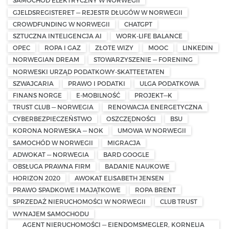
SAMOCHÓD ELEKTRYCZNY W NORWEGII
GJELDSREGISTERET — REJESTR DŁUGÓW W NORWEGII
CROWDFUNDING W NORWEGII
CHATGPT
SZTUCZNA INTELIGENCJA AI
WORK-LIFE BALANCE
OPEC
ROPA I GAZ
ZŁOTE WIZY
MOOC
LINKEDIN
NORWEGIAN DREAM
STOWARZYSZENIE — FORENING
NORWESKI URZĄD PODATKOWY-SKATTEETATEN
SZWAJCARIA
PRAWO I PODATKI
ULGA PODATKOWA
FINANS NORGE
E-MOBILNOŚĆ
PROJEKT—K
TRUST CLUB — NORWEGIA
RENOWACJA ENERGETYCZNA
CYBERBEZPIECZEŃSTWO
OSZCZĘDNOŚCI
BSU
KORONA NORWESKA — NOK
UMOWA W NORWEGII
SAMOCHÓD W NORWEGII
MIGRACJA
ADWOKAT — NORWEGIA
BARD GOOGLE
OBSŁUGA PRAWNA FIRM
BADANIE NAUKOWE
HORIZON 2020
AWOKAT ELISABETH JENSEN
PRAWO SPADKOWE I MAJĄTKOWE
ROPA BRENT
SPRZEDAŻ NIERUCHOMOŚCI W NORWEGII
CLUB TRUST
WYNAJEM SAMOCHODU
AGENT NIERUCHOMOŚCI — EIENDOMSMEGLER, KORNELIA