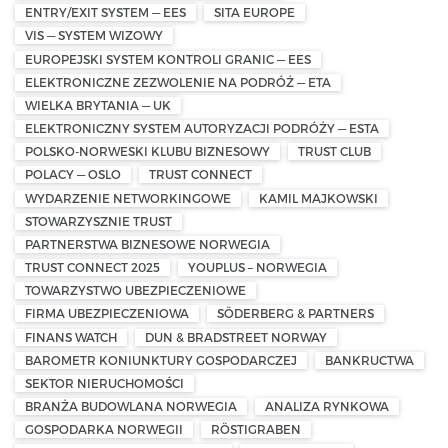
ENTRY/EXIT SYSTEM — EES
SITA EUROPE
VIS — SYSTEM WIZOWY
EUROPEJSKI SYSTEM KONTROLI GRANIC — EES
ELEKTRONICZNE ZEZWOLENIE NA PODRÓŻ — ETA
WIELKA BRYTANIA — UK
ELEKTRONICZNY SYSTEM AUTORYZACJI PODRÓŻY — ESTA
POLSKO-NORWESKI KLUBU BIZNESOWY
TRUST CLUB
POLACY — OSLO
TRUST CONNECT
WYDARZENIE NETWORKINGOWE
KAMIL MAJKOWSKI
STOWARZYSZNIE TRUST
PARTNERSTWA BIZNESOWE NORWEGIA
TRUST CONNECT 2025
YOUPLUS – NORWEGIA
TOWARZYSTWO UBEZPIECZENIOWE
FIRMA UBEZPIECZENIOWA
SÖDERBERG & PARTNERS
FINANS WATCH
DUN & BRADSTREET NORWAY
BAROMETR KONIUNKTURY GOSPODARCZEJ
BANKRUCTWA
SEKTOR NIERUCHOMOŚCI
BRANŻA BUDOWLANA NORWEGIA
ANALIZA RYNKOWA
GOSPODARKA NORWEGII
RÖSTIGRABEN