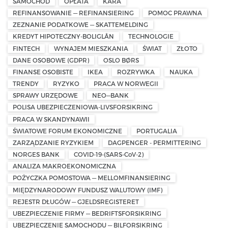
SAMOCHÓD
OPŁATA
KARA
REFINANSOWANIE — REFINANSIERING
POMOC PRAWNA
ZEZNANIE PODATKOWE — SKATTEMELDING
KREDYT HIPOTECZNY-BOLIGLÅN
TECHNOLOGIE
FINTECH
WYNAJEM MIESZKANIA
ŚWIAT
ZŁOTO
DANE OSOBOWE (GDPR)
OSLO BØRS
FINANSE OSOBISTE
IKEA
ROZRYWKA
NAUKA
TRENDY
RYZYKO
PRACA W NORWEGII
SPRAWY URZĘDOWE
NEO—BANK
POLISA UBEZPIECZENIOWA-LIVSFORSIKRING
PRACA W SKANDYNAWII
ŚWIATOWE FORUM EKONOMICZNE
PORTUGALIA
ZARZĄDZANIE RYZYKIEM
DAGPENGER - PERMITTERING
NORGES BANK
COVID-19-(SARS-CoV-2)
ANALIZA MAKROEKONOMICZNA
POŻYCZKA POMOSTOWA — MELLOMFINANSIERING
MIĘDZYNARODOWY FUNDUSZ WALUTOWY (IMF)
REJESTR DŁUGÓW — GJELDSREGISTERET
UBEZPIECZENIE FIRMY — BEDRIFTSFORSIKRING
UBEZPIECZENIE SAMOCHODU — BILFORSIKRING