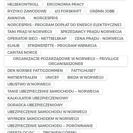
HELSEKONTROLL
ERGONOMIA PRACY
RYZYKO ZAWODOWE
§13 FORSKRIFT
GRØNN JOBB
AVANOVA
NORGESPRIS
NORGESPRIS – PROGRAM DOPŁAT DO ENERGII ELEKTRYCZNEJ
TANI PRĄD W NORWEGII
SPRZEDAWCY PRĄDU NORWEGIA
OPERATOR SIECI – NETTSELSKAP
CENA PRĄDU – NORWEGIA
ELHUB
STRØMSTØTTE – PROGRAM WSPARCIA
CARITAS NORGE
ORGANIZACJE POZARZĄDOWE W NORWEGII — FRIVILLIGE
ORGANISASJONER
DEN NORSKE FATTIGDOMMEN
FATTIGHUSET
MATSENTRALEN
UNICEF
BIEDA W NORWEGII
UBUSTWO W NORWEGII
TANIE UBEZPIECZENIE SAMOCHODU — NORWEGIA
KALKULATOR UBEZPIECZENIOWY
DORADCA UBEZPIECZENIOWY
UBEZPIECZENIE SAMOCHODU W NORWEGII
WYPADEK SAMOCHODEM W NORWEGII
UBEZPIECZENIE SAMOCHODU — PORÓWNANIE
OFERTA OC/AC
ZBIGNIEW GÓRSKI