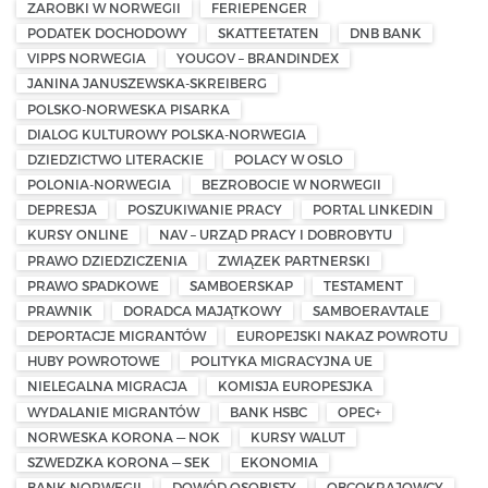
ZAROBKI W NORWEGII
FERIEPENGER
PODATEK DOCHODOWY
SKATTEETATEN
DNB BANK
VIPPS NORWEGIA
YOUGOV – BRANDINDEX
JANINA JANUSZEWSKA-SKREIBERG
POLSKO-NORWESKA PISARKA
DIALOG KULTUROWY POLSKA-NORWEGIA
DZIEDZICTWO LITERACKIE
POLACY W OSLO
POLONIA-NORWEGIA
BEZROBOCIE W NORWEGII
DEPRESJA
POSZUKIWANIE PRACY
PORTAL LINKEDIN
KURSY ONLINE
NAV – URZĄD PRACY I DOBROBYTU
PRAWO DZIEDZICZENIA
ZWIĄZEK PARTNERSKI
PRAWO SPADKOWE
SAMBOERSKAP
TESTAMENT
PRAWNIK
DORADCA MAJĄTKOWY
SAMBOERAVTALE
DEPORTACJE MIGRANTÓW
EUROPEJSKI NAKAZ POWROTU
HUBY POWROTOWE
POLITYKA MIGRACYJNA UE
NIELEGALNA MIGRACJA
KOMISJA EUROPESJKA
WYDALANIE MIGRANTÓW
BANK HSBC
OPEC+
NORWESKA KORONA — NOK
KURSY WALUT
SZWEDZKA KORONA — SEK
EKONOMIA
BANK NORWEGII
DOWÓD OSOBISTY
OBCOKRAJOWCY