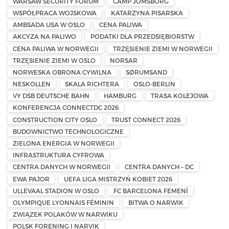
WARSAW SECURITY FORUM
CAMP JOMSBORG
WSPÓŁPRACA WOJSKOWA
KATARZYNA PISARSKA
AMBSADA USA W OSLO
CENA PALIWA
AKCYZA NA PALIWO
PODATKI DLA PRZEDSIĘBIORSTW
CENA PALIWA W NORWEGII
TRZĘSIENIE ZIEMI W NORWEGII
TRZĘSIENIE ZIEMI W OSLO
NORSAR
NORWESKA OBRONA CYWILNA
SØRUMSAND
NESKOLLEN
SKALA RICHTERA
OSLO-BERLIN
VY DSB DEUTSCHE BAHN
HAMBURG
TRASA KOLEJOWA
KONFERENCJA CONNECTDC 2026
CONSTRUCTION CITY OSLO
TRUST CONNECT 2026
BUDOWNICTWO TECHNOLOGICZNE
ZIELONA ENERGIA W NORWEGII
INFRASTRUKTURA CYFROWA
CENTRA DANYCH W NORWEGII
CENTRA DANYCH – DC
EWA PAJOR
UEFA LIGA MISTRZYŃ KOBIET 2026
ULLEVAAL STADION W OSLO
FC BARCELONA FEMENÍ
OLYMPIQUE LYONNAIS FÉMININ
BITWA O NARWIK
ZWIĄZEK POLAKÓW W NARWIKU
POLSK FORENING I NARVIK