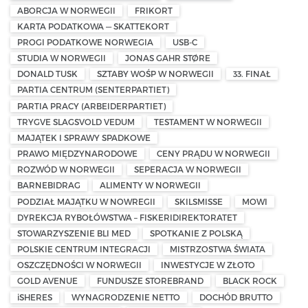
ABORCJA W NORWEGII
FRIKORT
KARTA PODATKOWA — SKATTEKORT
PROGI PODATKOWE NORWEGIA
USB-C
STUDIA W NORWEGII
JONAS GAHR STØRE
DONALD TUSK
SZTABY WOŚP W NORWEGII
33. FINAŁ
PARTIA CENTRUM (SENTERPARTIET)
PARTIA PRACY (ARBEIDERPARTIET)
TRYGVE SLAGSVOLD VEDUM
TESTAMENT W NORWEGII
MAJĄTEK I SPRAWY SPADKOWE
PRAWO MIĘDZYNARODOWE
CENY PRĄDU W NORWEGII
ROZWÓD W NORWEGII
SEPERACJA W NORWEGII
BARNEBIDRAG
ALIMENTY W NORWEGII
PODZIAŁ MAJĄTKU W NOWREGII
SKILSMISSE
MOWI
DYREKCJA RYBOŁÓWSTWA – FISKERIDIREKTORATET
STOWARZYSZENIE BLI MED
SPOTKANIE Z POLSKĄ
POLSKIE CENTRUM INTEGRACJI
MISTRZOSTWA ŚWIATA
OSZCZĘDNOŚCI W NORWEGII
INWESTYCJE W ZŁOTO
GOLD AVENUE
FUNDUSZE STOREBRAND
BLACK ROCK
iSHERES
WYNAGRODZENIE NETTO
DOCHÓD BRUTTO