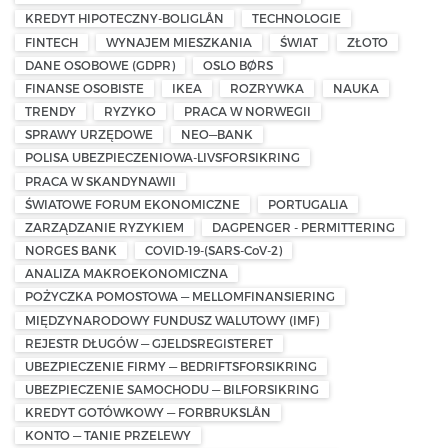
KREDYT HIPOTECZNY-BOLIGLÅN
TECHNOLOGIE
FINTECH
WYNAJEM MIESZKANIA
ŚWIAT
ZŁOTO
DANE OSOBOWE (GDPR)
OSLO BØRS
FINANSE OSOBISTE
IKEA
ROZRYWKA
NAUKA
TRENDY
RYZYKO
PRACA W NORWEGII
SPRAWY URZĘDOWE
NEO—BANK
POLISA UBEZPIECZENIOWA-LIVSFORSIKRING
PRACA W SKANDYNAWII
ŚWIATOWE FORUM EKONOMICZNE
PORTUGALIA
ZARZĄDZANIE RYZYKIEM
DAGPENGER - PERMITTERING
NORGES BANK
COVID-19-(SARS-CoV-2)
ANALIZA MAKROEKONOMICZNA
POŻYCZKA POMOSTOWA — MELLOMFINANSIERING
MIĘDZYNARODOWY FUNDUSZ WALUTOWY (IMF)
REJESTR DŁUGÓW — GJELDSREGISTERET
UBEZPIECZENIE FIRMY — BEDRIFTSFORSIKRING
UBEZPIECZENIE SAMOCHODU — BILFORSIKRING
KREDYT GOTÓWKOWY — FORBRUKSLÅN
KONTO — TANIE PRZELEWY