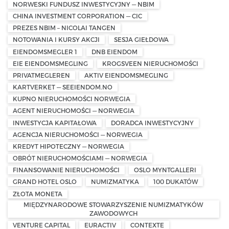
NORWESKI FUNDUSZ INWESTYCYJNY — NBIM
CHINA INVESTMENT CORPORATION — CIC
PREZES NBIM – NICOLAI TANGEN
NOTOWANIA I KURSY AKCJI
SESJA GIEŁDOWA
EIENDOMSMEGLER 1
DNB EIENDOM
EIE EIENDOMSMEGLING
KROGSVEEN NIERUCHOMOŚCI
PRIVATMEGLEREN
AKTIV EIENDOMSMEGLING
KARTVERKET — SEEIENDOM.NO
KUPNO NIERUCHOMOŚCI NORWEGIA
AGENT NIERUCHOMOŚCI — NORWEGIA
INWESTYCJA KAPITAŁOWA
DORADCA INWESTYCYJNY
AGENCJA NIERUCHOMOŚCI — NORWEGIA
KREDYT HIPOTECZNY — NORWEGIA
OBRÓT NIERUCHOMOŚCIAMI — NORWEGIA
FINANSOWANIE NIERUCHOMOŚCI
OSLO MYNTGALLERI
GRAND HOTEL OSLO
NUMIZMATYKA
100 DUKATÓW
ZŁOTA MONETA
MIĘDZYNARODOWE STOWARZYSZENIE NUMIZMATYKÓW
ZAWODOWYCH
VENTURE CAPITAL
EURACTIV
CONTEXTE