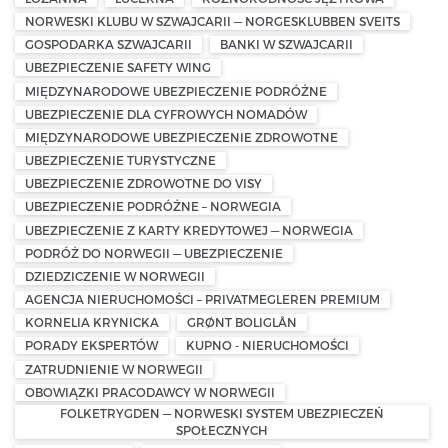
NORWESKI KLUBU W SZWAJCARII — NORGESKLUBBEN SVEITS
GOSPODARKA SZWAJCARII
BANKI W SZWAJCARII
UBEZPIECZENIE SAFETY WING
MIĘDZYNARODOWE UBEZPIECZENIE PODRÓŻNE
UBEZPIECZENIE DLA CYFROWYCH NOMADÓW
MIĘDZYNARODOWE UBEZPIECZENIE ZDROWOTNE
UBEZPIECZENIE TURYSTYCZNE
UBEZPIECZENIE ZDROWOTNE DO VISY
UBEZPIECZENIE PODRÓŻNE – NORWEGIA
UBEZPIECZENIE Z KARTY KREDYTOWEJ — NORWEGIA
PODRÓŻ DO NORWEGII — UBEZPIECZENIE
DZIEDZICZENIE W NORWEGII
AGENCJA NIERUCHOMOŚCI – PRIVATMEGLEREN PREMIUM
KORNELIA KRYNICKA
GRØNT BOLIGLÅN
PORADY EKSPERTÓW
KUPNO - NIERUCHOMOŚCI
ZATRUDNIENIE W NORWEGII
OBOWIĄZKI PRACODAWCY W NORWEGII
FOLKETRYGDEN — NORWESKI SYSTEM UBEZPIECZEŃ
SPOŁECZNYCH