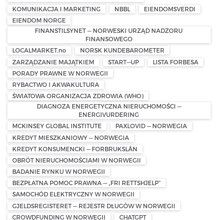
KOMUNIKACJA I MARKETING
NBBL
EIENDOMSVERDI
EIENDOM NORGE
FINANSTILSYNET — NORWESKI URZĄD NADZORU
FINANSOWEGO
LOCALMARKET.no
NORSK KUNDEBAROMETER
ZARZĄDZANIE MAJĄTKIEM
START—UP
LISTA FORBESA
PORADY PRAWNE W NORWEGII
RYBACTWO I AKWAKULTURA
ŚWIATOWA ORGANIZACJA ZDROWIA (WHO)
DIAGNOZA ENERGETYCZNA NIERUCHOMOŚCI —
ENERGIVURDERING
MCKINSEY GLOBAL INSTITUTE
PAXLOVID — NORWEGIA
KREDYT MIESZKANIOWY — NORWEGIA
KREDYT KONSUMENCKI — FORBRUKSLÅN
OBRÓT NIERUCHOMOŚCIAMI W NORWEGII
BADANIE RYNKU W NORWEGII
BEZPŁATNA POMOC PRAWNA — „FRI RETTSHJELP”
SAMOCHÓD ELEKTRYCZNY W NORWEGII
GJELDSREGISTERET — REJESTR DŁUGÓW W NORWEGII
CROWDFUNDING W NORWEGII
CHATGPT