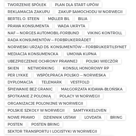
TWORZENIE SPÓŁEK
PLAN DLA START-UPÓW
REKLAMACJA ZAKUPU
ZAKUP SAMOCHODU W NORWEGII
BERTEL O. STEEN
MØLLER BIL
BILIA
PRAWA KONSUMENTA
WADA UKRYTA
NAF — NORGES AUTOMOBIL-FORBUND
VIKING KONTROLL
RADA KONSUMENTÓW — FORBRUKERRÅDET
NORWESKI URZĄD DS. KONSUMENTÓW — FORBRUKERTILSYNET
MEDIACJA KONSUMENCKA
UMOWA KUPNA
UBEZPIECZENIE OCHRONY PRAWNEJ
POLSKI WIECZÓR
SKIEN
NETWORKING
KONSUL HONOROWY RP
PER LYKKE
WSPÓŁPRACA POLSKO — NORWESKA
DYPLOMACJA
TELEMARK
VESTFOLD
ŚPIEWANIE BEZ GRANIC
MAŁGORZATA KIDAWA-BŁOŃSKA
SPOTKANIE Z POLONIĄ
POLACY W NORWEGII
ORGANIZACJE POLONIJNE W NORWEGII
POLSKIE SZKOŁY W NORWEGII
SAMTYKKELOVEN
NOWE PRAWO
DZIENNIK USTAW
LOVDATA
BRING
POSTEN
POSTEN BRING
SEKTOR TRANSPORTU I LOGISTYKI W NORWEGII