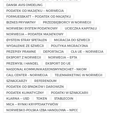
DANSK AVIS OMDELING
PODATEK OD MAJĄTKU — NORWEGIA
FORMUESSKATT — PODATEK OD MAJĄTKU
BIZNES PRYWATNY
PRZEDSIĘBIORCY W NORWEGII
NORWESKI SYSTEM PODATKOWY
UCIECZKA KAPITAŁU
NORWEGIA — PODATEK MAJĄTKOWY
ØYSTEIN STRAY SPETALEN
MIGRACJA DO SZWECJI
WYDALENIE ZE SZWECJI
POLITYKA MIGRACYJNA
PRZEPISY PRAWNE
DEPORTACJA
CŁA UE — NORWEGIA
EKSPORT Z NORWEGII
NORWEGIA — EFTA
PRZEMYSŁ I HANDEL
EKSPORT DO UE
NASJONAL KOMMUNIKASJONSMYNDIGHET – NKOM
CALL CENTER – NORWEGIA
TELEMARKETING W NORWEGII
SZWAJCARZY
REFERENDUM
PODATEK OD SPADKÓW I DAROWIZN
PODATEK KLIMATYCZNY
PODATKI W SZWAJCARII
KLARNA — USD
TOKEN
STABLECOIN
MiCA — RYNKI KRYPTOAKTYWÓW
NORWESKO-POLSKA IZBA HANDLOWA — NPCC