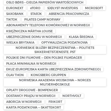
OSLO BØRS – GIEŁDA PAPIERÓW WARTOŚCIOWYCH
EURONEXT
eTORO
SJØLYST INVESTORS
MICROSOFT
SAXOBANK
STARJK
ABSENCJA PRACOWNICZA
TIKTOK
PILATES CAMP NORWAY
ABONAMENTY TELEFONII KOMÓRKOWEJ W NORWEGII
KSIĘŻNICZKA MÄRTHA LOUISE
UBEZPIECZENIE DOMU W NORWEGII
KLASA ŚREDNIA
WIELKA BRYTANIA
OPTYMALIZACJA PODATKOWA
NORWESKIE SŁUŻBY BEZPIECZEŃSTWA — POLITIETS
SIKKERHETSTJENESTE, PST
POLSKIE DNI FILMOWE — DEN POLSKE FILMDAGER
PŁACA MINIMALNA W NORWEGII
EKUZ (EUROPEJSKA KARTA UBEZPIECZENIA ZDROWOTNEGO)
OLAV THON
KONGSBERG GRUPPEN
NORWESKA AKADEMIA WOJSKOWA — NORGES
MILITÆRHØGSKOLE
OPŁATY DROGOWE - BOMPENGER
DOSTAWCY PRĄDU W NORWEGII
NORTHVOLT
ABORCJA W NORWEGII
FRIKORT
KARTA PODATKOWA — SKATTEKORT