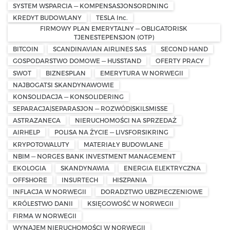
SYSTEM WSPARCIA — KOMPENSASJONSORDNING
KREDYT BUDOWLANY
TESLA Inc.
FIRMOWY PLAN EMERYTALNY — OBLIGATORISK
TJENESTEPENSJON (OTP)
BITCOIN
SCANDINAVIAN AIRLINES SAS
SECOND HAND
GOSPODARSTWO DOMOWE — HUSSTAND
OFERTY PRACY
SWOT
BIZNESPLAN
EMERYTURA W NORWEGII
NAJBOGATSI SKANDYNAWOWIE
KONSOLIDACJA — KONSOLIDERING
SEPARACJA|SEPARASJON — ROZWÓD|SKILSMISSE
ASTRAZANECA
NIERUCHOMOŚCI NA SPRZEDAŻ
AIRHELP
POLISA NA ŻYCIE — LIVSFORSIKRING
KRYPOTOWALUTY
MATERIAŁY BUDOWLANE
NBIM — NORGES BANK INVESTMENT MANAGEMENT
EKOLOGIA
SKANDYNAWIA
ENERGIA ELEKTRYCZNA
OFFSHORE
INSURTECH
HISZPANIA
INFLACJA W NORWEGII
DORADZTWO UBZPIECZENIOWE
KRÓLESTWO DANII
KSIĘGOWOŚĆ W NORWEGII
FIRMA W NORWEGII
WYNAJEM NIERUCHOMOŚCI W NORWEGII