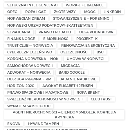
SZTUCZNA INTELIGENCJA AI
WORK-LIFE BALANCE
OPEC
ROPA I GAZ
ZŁOTE WIZY
MOOC
LINKEDIN
NORWEGIAN DREAM
STOWARZYSZENIE — FORENING
NORWESKI URZĄD PODATKOWY-SKATTEETATEN
SZWAJCARIA
PRAWO I PODATKI
ULGA PODATKOWA
FINANS NORGE
E-MOBILNOŚĆ
PROJEKT—K
TRUST CLUB — NORWEGIA
RENOWACJA ENERGETYCZNA
CYBERBEZPIECZEŃSTWO
OSZCZĘDNOŚCI
BSU
KORONA NORWESKA — NOK
UMOWA W NORWEGII
SAMOCHÓD W NORWEGII
MIGRACJA
ADWOKAT — NORWEGIA
BARD GOOGLE
OBSŁUGA PRAWNA FIRM
BADANIE NAUKOWE
HORIZON 2020
AWOKAT ELISABETH JENSEN
PRAWO SPADKOWE I MAJĄTKOWE
ROPA BRENT
SPRZEDAŻ NIERUCHOMOŚCI W NORWEGII
CLUB TRUST
WYNAJEM SAMOCHODU
AGENT NIERUCHOMOŚCI — EIENDOMSMEGLER, KORNELIA
KRYNICKA
ENOVA
HYWIND TAMPEN