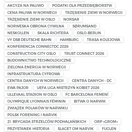
AKCYZA NA PALIWO
PODATKI DLA PRZEDSIĘBIORSTW
CENA PALIWA W NORWEGII
TRZĘSIENIE ZIEMI W NORWEGII
TRZĘSIENIE ZIEMI W OSLO
NORSAR
NORWESKA OBRONA CYWILNA
SØRUMSAND
NESKOLLEN
SKALA RICHTERA
OSLO-BERLIN
VY DSB DEUTSCHE BAHN
HAMBURG
TRASA KOLEJOWA
KONFERENCJA CONNECTDC 2026
CONSTRUCTION CITY OSLO
TRUST CONNECT 2026
BUDOWNICTWO TECHNOLOGICZNE
ZIELONA ENERGIA W NORWEGII
INFRASTRUKTURA CYFROWA
CENTRA DANYCH W NORWEGII
CENTRA DANYCH – DC
EWA PAJOR
UEFA LIGA MISTRZYŃ KOBIET 2026
ULLEVAAL STADION W OSLO
FC BARCELONA FEMENÍ
OLYMPIQUE LYONNAIS FÉMININ
BITWA O NARWIK
ZWIĄZEK POLAKÓW W NARWIKU
POLSK FORENING I NARVIK
21. BRYGADA STRZELCÓW PODHALAŃSKICH
ORP «GROM»
PRZYSTANEK HISTORIA
SLAGET OM NARVIK
FUGLEN