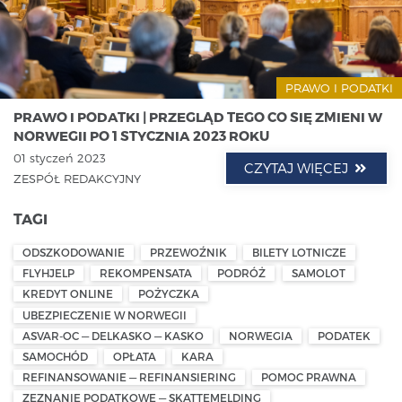
PRAWO I PODATKI
PRAWO I PODATKI | PRZEGLĄD TEGO CO SIĘ ZMIENI W
NORWEGII PO 1 STYCZNIA 2023 ROKU
01 styczeń 2023
CZYTAJ WIĘCEJ
ZESPÓŁ REDAKCYJNY
TAGI
ODSZKODOWANIE
PRZEWOŹNIK
BILETY LOTNICZE
FLYHJELP
REKOMPENSATA
PODRÓŻ
SAMOLOT
KREDYT ONLINE
POŻYCZKA
UBEZPIECZENIE W NORWEGII
ASVAR-OC — DELKASKO — KASKO
NORWEGIA
PODATEK
SAMOCHÓD
OPŁATA
KARA
REFINANSOWANIE — REFINANSIERING
POMOC PRAWNA
ZEZNANIE PODATKOWE — SKATTEMELDING