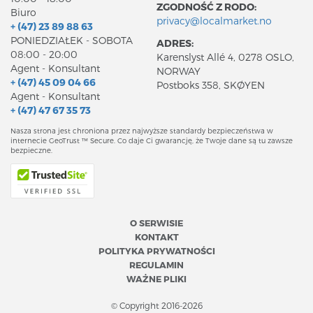
ZGODNOŚĆ Z RODO:
Biuro
privacy@localmarket.no
+ (47) 23 89 88 63
PONIEDZIAŁEK - SOBOTA
ADRES:
08:00 - 20:00
Karenslyst Allé 4, 0278 OSLO,
Agent - Konsultant
NORWAY
+ (47) 45 09 04 66
Postboks 358, SKØYEN
Agent - Konsultant
+ (47) 47 67 35 73
Nasza strona jest chroniona przez najwyższe standardy bezpieczeństwa w
internecie GeoTrust ™ Secure. Co daje Ci gwarancję, że Twoje dane są tu zawsze
bezpieczne.
O SERWISIE
KONTAKT
POLITYKA PRYWATNOŚCI
REGULAMIN
WAŻNE PLIKI
© Copyright 2016-2026