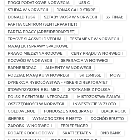
PROGI PODATKOWE NORWEGIA
USB-C
STUDIA W NORWEGII
JONAS GAHR STØRE
DONALD TUSK
SZTABY WOŚP W NORWEGII
33. FINAŁ
PARTIA CENTRUM (SENTERPARTIET)
PARTIA PRACY (ARBEIDERPARTIET)
TRYGVE SLAGSVOLD VEDUM
TESTAMENT W NORWEGII
MAJĄTEK I SPRAWY SPADKOWE
PRAWO MIĘDZYNARODOWE
CENY PRĄDU W NORWEGII
ROZWÓD W NORWEGII
SEPERACJA W NORWEGII
BARNEBIDRAG
ALIMENTY W NORWEGII
PODZIAŁ MAJĄTKU W NOWREGII
SKILSMISSE
MOWI
DYREKCJA RYBOŁÓWSTWA – FISKERIDIREKTORATET
STOWARZYSZENIE BLI MED
SPOTKANIE Z POLSKĄ
POLSKIE CENTRUM INTEGRACJI
MISTRZOSTWA ŚWIATA
OSZCZĘDNOŚCI W NORWEGII
INWESTYCJE W ZŁOTO
GOLD AVENUE
FUNDUSZE STOREBRAND
BLACK ROCK
iSHERES
WYNAGRODZENIE NETTO
DOCHÓD BRUTTO
ZAROBKI W NORWEGII
FERIEPENGER
PODATEK DOCHODOWY
SKATTEETATEN
DNB BANK