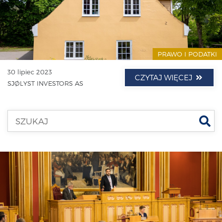
PRAWO I PODATKI
30 lipiec 2023
CZYTAJ WIĘCEJ
SJØLYST INVESTORS AS
Szu