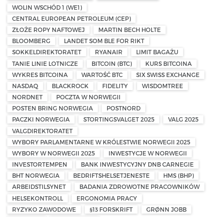
WOLIN WSCHÓD 1 (WE1)
CENTRAL EUROPEAN PETROLEUM (CEP)
ZŁOŻE ROPY NAFTOWEJ
MARTIN BECH HOLTE
BLOOMBERG
LANDET SOM BLE FOR RIKT
SOKKELDIREKTORATET
RYANAIR
LIMIT BAGAŻU
TANIE LINIE LOTNICZE
BITCOIN (BTC)
KURS BITCOINA
WYKRES BITCOINA
WARTOŚĆ BTC
SIX SWISS EXCHANGE
NASDAQ
BLACKROCK
FIDELITY
WISDOMTREE
NORDNET
POCZTA W NORWEGII
POSTEN BRING NORWEGIA
POSTNORD
PACZKI NORWEGIA
STORTINGSVALGET 2025
VALG 2025
VALGDIREKTORATET
WYBORY PARLAMENTARNE W KRÓLESTWIE NORWEGII 2025
WYBORY W NORWEGII 2025
INWESTYCJE W NORWEGII
INVESTORTEMPEN
BANK INWESTYCYJNY DNB CARNEGIE
BHT NORWEGIA
BEDRIFTSHELSETJENESTE
HMS (BHP)
ARBEIDSTILSYNET
BADANIA ZDROWOTNE PRACOWNIKÓW
HELSEKONTROLL
ERGONOMIA PRACY
RYZYKO ZAWODOWE
§13 FORSKRIFT
GRØNN JOBB