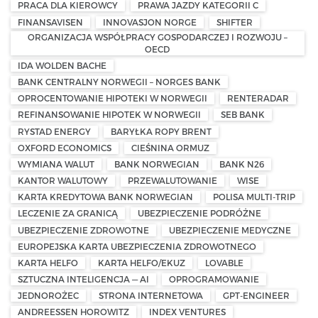
PRACA DLA KIEROWCY
PRAWA JAZDY KATEGORII C
FINANSAVISEN
INNOVASJON NORGE
SHIFTER
ORGANIZACJA WSPÓŁPRACY GOSPODARCZEJ I ROZWOJU –
OECD
IDA WOLDEN BACHE
BANK CENTRALNY NORWEGII – NORGES BANK
OPROCENTOWANIE HIPOTEKI W NORWEGII
RENTERADAR
REFINANSOWANIE HIPOTEK W NORWEGII
SEB BANK
RYSTAD ENERGY
BARYŁKA ROPY BRENT
OXFORD ECONOMICS
CIEŚNINA ORMUZ
WYMIANA WALUT
BANK NORWEGIAN
BANK N26
KANTOR WALUTOWY
PRZEWALUTOWANIE
WISE
KARTA KREDYTOWA BANK NORWEGIAN
POLISA MULTI-TRIP
LECZENIE ZA GRANICĄ
UBEZPIECZENIE PODRÓŻNE
UBEZPIECZENIE ZDROWOTNE
UBEZPIECZENIE MEDYCZNE
EUROPEJSKA KARTA UBEZPIECZENIA ZDROWOTNEGO
KARTA HELFO
KARTA HELFO/EKUZ
LOVABLE
SZTUCZNA INTELIGENCJA — AI
OPROGRAMOWANIE
JEDNOROŻEC
STRONA INTERNETOWA
GPT-ENGINEER
ANDREESSEN HOROWITZ
INDEX VENTURES