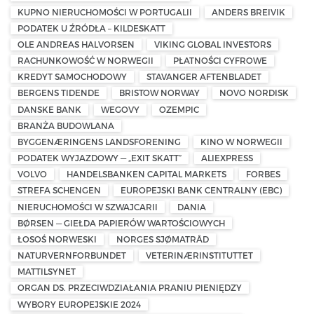
KUPNO NIERUCHOMOŚCI W PORTUGALII
ANDERS BREIVIK
PODATEK U ŹRÓDŁA – KILDESKATT
OLE ANDREAS HALVORSEN
VIKING GLOBAL INVESTORS
RACHUNKOWOŚĆ W NORWEGII
PŁATNOŚCI CYFROWE
KREDYT SAMOCHODOWY
STAVANGER AFTENBLADET
BERGENS TIDENDE
BRISTOW NORWAY
NOVO NORDISK
DANSKE BANK
WEGOVY
OZEMPIC
BRANŻA BUDOWLANA
BYGGENÆRINGENS LANDSFORENING
KINO W NORWEGII
PODATEK WYJAZDOWY — „EXIT SKATT”
ALIEXPRESS
VOLVO
HANDELSBANKEN CAPITAL MARKETS
FORBES
STREFA SCHENGEN
EUROPEJSKI BANK CENTRALNY (EBC)
NIERUCHOMOŚCI W SZWAJCARII
DANIA
BØRSEN — GIEŁDA PAPIERÓW WARTOŚCIOWYCH
ŁOSOŚ NORWESKI
NORGES SJØMATRÅD
NATURVERNFORBUNDET
VETERINÆRINSTITUTTET
MATTILSYNET
ORGAN DS. PRZECIWDZIAŁANIA PRANIU PIENIĘDZY
WYBORY EUROPEJSKIE 2024