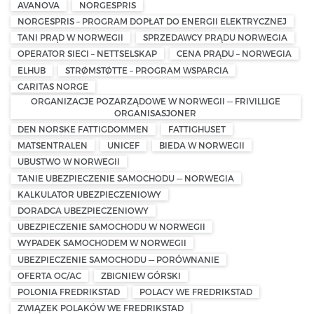
AVANOVA
NORGESPRIS
NORGESPRIS – PROGRAM DOPŁAT DO ENERGII ELEKTRYCZNEJ
TANI PRĄD W NORWEGII
SPRZEDAWCY PRĄDU NORWEGIA
OPERATOR SIECI – NETTSELSKAP
CENA PRĄDU – NORWEGIA
ELHUB
STRØMSTØTTE – PROGRAM WSPARCIA
CARITAS NORGE
ORGANIZACJE POZARZĄDOWE W NORWEGII — FRIVILLIGE
ORGANISASJONER
DEN NORSKE FATTIGDOMMEN
FATTIGHUSET
MATSENTRALEN
UNICEF
BIEDA W NORWEGII
UBUSTWO W NORWEGII
TANIE UBEZPIECZENIE SAMOCHODU — NORWEGIA
KALKULATOR UBEZPIECZENIOWY
DORADCA UBEZPIECZENIOWY
UBEZPIECZENIE SAMOCHODU W NORWEGII
WYPADEK SAMOCHODEM W NORWEGII
UBEZPIECZENIE SAMOCHODU — PORÓWNANIE
OFERTA OC/AC
ZBIGNIEW GÓRSKI
POLONIA FREDRIKSTAD
POLACY WE FREDRIKSTAD
ZWIĄZEK POLAKÓW WE FREDRIKSTAD