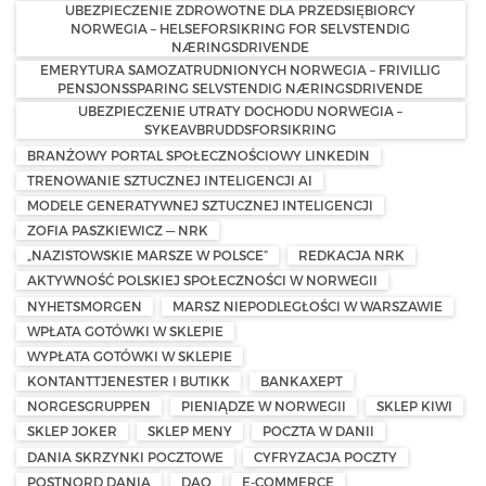
UBEZPIECZENIE ZDROWOTNE DLA PRZEDSIĘBIORCY
NORWEGIA – HELSEFORSIKRING FOR SELVSTENDIG
NÆRINGSDRIVENDE
EMERYTURA SAMOZATRUDNIONYCH NORWEGIA – FRIVILLIG
PENSJONSSPARING SELVSTENDIG NÆRINGSDRIVENDE
UBEZPIECZENIE UTRATY DOCHODU NORWEGIA –
SYKEAVBRUDDSFORSIKRING
BRANŻOWY PORTAL SPOŁECZNOŚCIOWY LINKEDIN
TRENOWANIE SZTUCZNEJ INTELIGENCJI AI
MODELE GENERATYWNEJ SZTUCZNEJ INTELIGENCJI
ZOFIA PASZKIEWICZ — NRK
„NAZISTOWSKIE MARSZE W POLSCE”
REDKACJA NRK
AKTYWNOŚĆ POLSKIEJ SPOŁECZNOŚCI W NORWEGII
NYHETSMORGEN
MARSZ NIEPODLEGŁOŚCI W WARSZAWIE
WPŁATA GOTÓWKI W SKLEPIE
WYPŁATA GOTÓWKI W SKLEPIE
KONTANTTJENESTER I BUTIKK
BANKAXEPT
NORGESGRUPPEN
PIENIĄDZE W NORWEGII
SKLEP KIWI
SKLEP JOKER
SKLEP MENY
POCZTA W DANII
DANIA SKRZYNKI POCZTOWE
CYFRYZACJA POCZTY
POSTNORD DANIA
DAO
E-COMMERCE