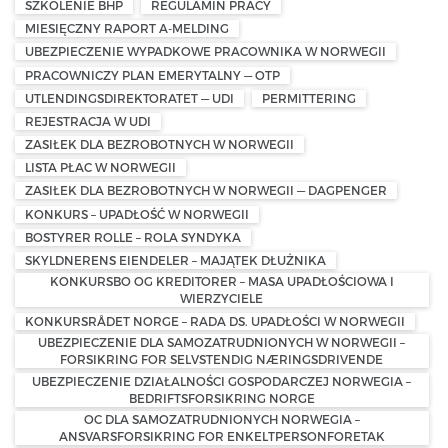
SZKOLENIE BHP
REGULAMIN PRACY
MIESIĘCZNY RAPORT A-MELDING
UBEZPIECZENIE WYPADKOWE PRACOWNIKA W NORWEGII
PRACOWNICZY PLAN EMERYTALNY — OTP
UTLENDINGSDIREKTORATET — UDI
PERMITTERING
REJESTRACJA W UDI
ZASIŁEK DLA BEZROBOTNYCH W NORWEGII
LISTA PŁAC W NORWEGII
ZASIŁEK DLA BEZROBOTNYCH W NORWEGII — DAGPENGER
KONKURS – UPADŁOŚĆ W NORWEGII
BOSTYRER ROLLE – ROLA SYNDYKA
SKYLDNERENS EIENDELER – MAJĄTEK DŁUŻNIKA
KONKURSBO OG KREDITORER – MASA UPADŁOŚCIOWA I
WIERZYCIELE
KONKURSRÅDET NORGE – RADA DS. UPADŁOŚCI W NORWEGII
UBEZPIECZENIE DLA SAMOZATRUDNIONYCH W NORWEGII –
FORSIKRING FOR SELVSTENDIG NÆRINGSDRIVENDE
UBEZPIECZENIE DZIAŁALNOŚCI GOSPODARCZEJ NORWEGIA –
BEDRIFTSFORSIKRING NORGE
OC DLA SAMOZATRUDNIONYCH NORWEGIA –
ANSVARSFORSIKRING FOR ENKELTPERSONFORETAK