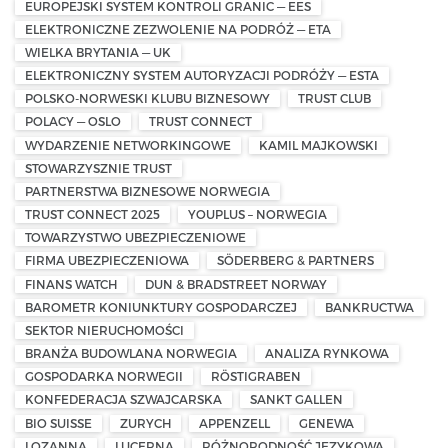
EUROPEJSKI SYSTEM KONTROLI GRANIC — EES
ELEKTRONICZNE ZEZWOLENIE NA PODRÓŻ — ETA
WIELKA BRYTANIA — UK
ELEKTRONICZNY SYSTEM AUTORYZACJI PODRÓŻY — ESTA
POLSKO-NORWESKI KLUBU BIZNESOWY
TRUST CLUB
POLACY — OSLO
TRUST CONNECT
WYDARZENIE NETWORKINGOWE
KAMIL MAJKOWSKI
STOWARZYSZNIE TRUST
PARTNERSTWA BIZNESOWE NORWEGIA
TRUST CONNECT 2025
YOUPLUS – NORWEGIA
TOWARZYSTWO UBEZPIECZENIOWE
FIRMA UBEZPIECZENIOWA
SÖDERBERG & PARTNERS
FINANS WATCH
DUN & BRADSTREET NORWAY
BAROMETR KONIUNKTURY GOSPODARCZEJ
BANKRUCTWA
SEKTOR NIERUCHOMOŚCI
BRANŻA BUDOWLANA NORWEGIA
ANALIZA RYNKOWA
GOSPODARKA NORWEGII
RÖSTIGRABEN
KONFEDERACJA SZWAJCARSKA
SANKT GALLEN
BIO SUISSE
ZURYCH
APPENZELL
GENEWA
LOZANNA
LUCERNA
RÓŻNORODNOŚĆ JĘZYKOWA