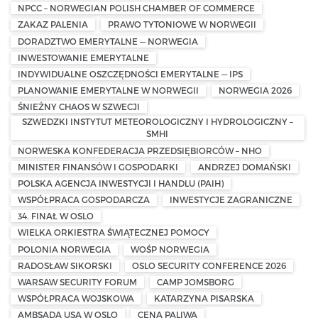
NPCC – NORWEGIAN POLISH CHAMBER OF COMMERCE
ZAKAZ PALENIA
PRAWO TYTONIOWE W NORWEGII
DORADZTWO EMERYTALNE — NORWEGIA
INWESTOWANIE EMERYTALNE
INDYWIDUALNE OSZCZĘDNOŚCI EMERYTALNE — IPS
PLANOWANIE EMERYTALNE W NORWEGII
NORWEGIA 2026
ŚNIEŻNY CHAOS W SZWECJI
SZWEDZKI INSTYTUT METEOROLOGICZNY I HYDROLOGICZNY –
SMHI
NORWESKA KONFEDERACJA PRZEDSIĘBIORCÓW – NHO
MINISTER FINANSÓW I GOSPODARKI
ANDRZEJ DOMAŃSKI
POLSKA AGENCJA INWESTYCJI I HANDLU (PAIH)
WSPÓŁPRACA GOSPODARCZA
INWESTYCJE ZAGRANICZNE
34. FINAŁ W OSLO
WIELKA ORKIESTRA ŚWIĄTECZNEJ POMOCY
POLONIA NORWEGIA
WOŚP NORWEGIA
RADOSŁAW SIKORSKI
OSLO SECURITY CONFERENCE 2026
WARSAW SECURITY FORUM
CAMP JOMSBORG
WSPÓŁPRACA WOJSKOWA
KATARZYNA PISARSKA
AMBSADA USA W OSLO
CENA PALIWA