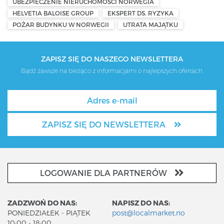
UBEZPIECZENIE NIERUCHOMOŚCI NORWEGIA
HELVETIA BALOISE GROUP
EKSPERT DS. RYZYKA
POŻAR BUDYNKU W NORWEGII
UTRATA MAJĄTKU
ZAPISZ SIĘ DO NASZEGO NEWSLETTERA
Bądź zawsze na bieżąco z informacjami o najlepszych ofertach.
ZAPISZ SIĘ DO NEWSLETTERA
LOGOWANIE DLA PARTNERÓW
ZADZWOŃ DO NAS:
NAPISZ DO NAS:
PONIEDZIAŁEK - PIĄTEK
post@localmarket.no
10:00 - 18:00