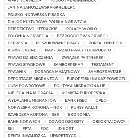
VIPPS NORWEGIA
YOUGOV – BRANDINDEX
JANINA JANUSZEWSKA-SKREIBERG
POLSKO-NORWESKA PISARKA
DIALOG KULTUROWY POLSKA-NORWEGIA
DZIEDZICTWO LITERACKIE
POLACY W OSLO
POLONIA-NORWEGIA
BEZROBOCIE W NORWEGII
DEPRESJA
POSZUKIWANIE PRACY
PORTAL LINKEDIN
KURSY ONLINE
NAV – URZĄD PRACY I DOBROBYTU
PRAWO DZIEDZICZENIA
ZWIĄZEK PARTNERSKI
PRAWO SPADKOWE
SAMBOERSKAP
TESTAMENT
PRAWNIK
DORADCA MAJĄTKOWY
SAMBOERAVTALE
DEPORTACJE MIGRANTÓW
EUROPEJSKI NAKAZ POWROTU
HUBY POWROTOWE
POLITYKA MIGRACYJNA UE
NIELEGALNA MIGRACJA
KOMISJA EUROPESJKA
WYDALANIE MIGRANTÓW
BANK HSBC
OPEC+
NORWESKA KORONA — NOK
KURSY WALUT
SZWEDZKA KORONA — SEK
EKONOMIA
BANK NORWEGII
DOWÓD OSOBISTY
OBCOKRAJOWCY
SKI
EFTA
EOG
ID-KORT
RENTA INWALIDZKA — UFØRETRYGD