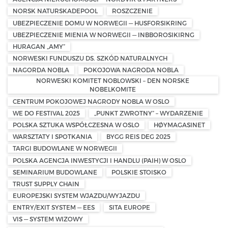
NORSK NATURSKADEPOOL
ROSZCZENIE
UBEZPIECZENIE DOMU W NORWEGII — HUSFORSIKRING
UBEZPIECZENIE MIENIA W NORWEGII — INBBOROSIKIRNG
HURAGAN „AMY”
NORWESKI FUNDUSZU DS. SZKÓD NATURALNYCH
NAGORDA NOBLA
POKOJOWA NAGRODA NOBLA
NORWESKI KOMITET NOBLOWSKI – DEN NORSKE
NOBELKOMITE
CENTRUM POKOJOWEJ NAGRODY NOBLA W OSLO
WE DO FESTIVAL 2025
„PUNKT ZWROTNY” – WYDARZENIE
POLSKA SZTUKA WSPÓŁCZESNA W OSLO
HØYMAGASINET
WARSZTATY I SPOTKANIA
BYGG REIS DEG 2025
TARGI BUDOWLANE W NORWEGII
POLSKA AGENCJA INWESTYCJI I HANDLU (PAIH) W OSLO
SEMINARIUM BUDOWLANE
POLSKIE STOISKO
TRUST SUPPLY CHAIN
EUROPEJSKI SYSTEM WJAZDU/WYJAZDU
ENTRY/EXIT SYSTEM — EES
SITA EUROPE
VIS — SYSTEM WIZOWY