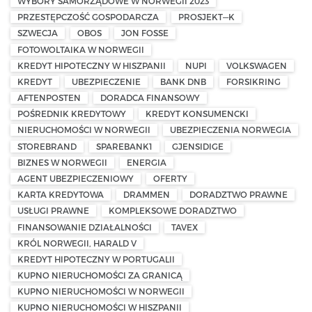
WYBORY SAMORZĄDOWE W NORWEGII 2023
PRZESTĘPCZOŚĆ GOSPODARCZA
PROSJEKT—K
SZWECJA
OBOS
JON FOSSE
FOTOWOLTAIKA W NORWEGII
KREDYT HIPOTECZNY W HISZPANII
NUPI
VOLKSWAGEN
KREDYT
UBEZPIECZENIE
BANK DNB
FORSIKRING
AFTENPOSTEN
DORADCA FINANSOWY
POŚREDNIK KREDYTOWY
KREDYT KONSUMENCKI
NIERUCHOMOŚCI W NORWEGII
UBEZPIECZENIA NORWEGIA
STOREBRAND
SPAREBANK1
GJENSIDIGE
BIZNES W NORWEGII
ENERGIA
AGENT UBEZPIECZENIOWY
OFERTY
KARTA KREDYTOWA
DRAMMEN
DORADZTWO PRAWNE
USŁUGI PRAWNE
KOMPLEKSOWE DORADZTWO
FINANSOWANIE DZIAŁALNOŚCI
TAVEX
KRÓL NORWEGII, HARALD V
KREDYT HIPOTECZNY W PORTUGALII
KUPNO NIERUCHOMOŚCI ZA GRANICĄ
KUPNO NIERUCHOMOŚCI W NORWEGII
KUPNO NIERUCHOMOŚCI W HISZPANII