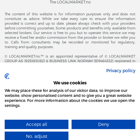
The LOCALMARKET.no
The content of this website is for information purposes only and does not
constitute as advice. While we take every care to ensure the information
provided is correct and up to date, please always check with your providers
before committing yourselves. Some products and benefits only available from
selected brokers. Our service is free to you but to operate this service we may
receive a fixed fee and/or commission from the provider or broker we refer you
to. Calls from consultants may be recorded or monitored for regulatory,
training and quality purposes.
© LOCALMARKET.no.™ is an appointed representative of © LOCALMARKET
GROUP AS (925383082) & BUSINESS LINK NORWAY (819464332) registered in
The Office of Business Enterprises in The Kingdom of Norway |
Privacy policy
Brønnøysundregistrene. Financial & Insurance Services and Markets Authority,
and subject to limited regulation by the Financial Conduct Authority. Head
Office Adresse: Karenslyst Alle 4, 0278 Oslo – Skøyen. Post Adresse: Postboks
We use cookies
358, 0213 Oslo, Norway. Email Contact: post@localmarket.no. Office Contact: +
47 23 89 88 63 © Copyright 2016-2026 The LOCALMARKET GROUP ™.
We may place these for analysis of our visitor data, to improve our
website, show personalised content and to give you a great website
experience. For more information about the cookies we use open the
settings.
DODATKOWO OD ZESPOŁU LOCALMARKET |
USŁUGI DLA BIZNESU
STRONA LOCAL MARKET WYKORZYSTUJE PLIKI
COOKIES
Accept all
Deny
DOWIEDZ SIĘ WIĘCEJ
Designed and Developed by
No, adjust
ROZUMIEM
​localmarket GROUP™