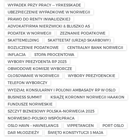
WYPADEK PRZY PRACY — YRKESSKADE
UBEZPIECZENIE WYPADKOWE W NORWEGII
PRAWO DO RENTY INWALIDZKIEJ
ADVOKATFIRMA NIERZWICKI & BLUSZKO AS
PODATEK W NORWEGII
ZEZNANIE PODATKOWE
SKATTEMELDING
SKATTEETAT (URZĄD SKARBOWY)
ROZLICZENIE PODATKOWE
CENTRALNY BANK NORWEGII
INFLACJA
STOPA PROCENTOWA
WYBORY PREZYDENTA RP 2025
OBWODOWE KOMISJE WYBORCZE
GŁOSOWANIE W NORWEGII
WYBORY PREZYDENCKIE
TELEFON WYBORCZY
WYDZIAŁ KONSULARNY I POLONII AMBASADY RP W OSLO
BUSINESS SUMMIT
KSIĄŻĘ KORONNY NORWEGII HAAKON
FUNDUSZE NORWESKIE
SZCZYT BIZNESOWY POLSKA–NORWEGIA 2025
NORWESKO-POLSKO WSPÓŁPRACA
OSLO HAVN – HAVNELANGS
VIPPETANGEN
PORT OSLO
DAR MŁODZIEŻY
ŚWIĘTO KONSTYTUCJI 3 MAJA