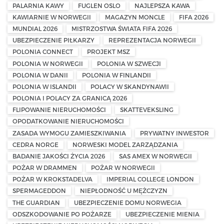
PALARNIA KAWY
FUGLEN OSLO
NAJLEPSZA KAWA
KAWIARNIE W NORWEGII
MAGAZYN MONCLE
FIFA 2026
MUNDIAL 2026
MISTRZOSTWA ŚWIATA FIFA 2026
UBEZPIECZENIE PIŁKARZY
REPREZENTACJA NORWEGII
POLONIA CONNECT
PROJEKT MSZ
POLONIA W NORWEGII
POLONIA W SZWECJI
POLONIA W DANII
POLONIA W FINLANDII
POLONIA W ISLANDII
POLACY W SKANDYNAWII
POLONIA I POLACY ZA GRANICĄ 2026
FLIPOWANIE NIERUCHOMOŚCI
SKATTEVEKSLING
OPODATKOWANIE NIERUCHOMOŚCI
ZASADA WYMOGU ZAMIESZKIWANIA
PRYWATNY INWESTOR
CEDRA NORGE
NORWESKI MODEL ZARZĄDZANIA
BADANIE JAKOŚCI ŻYCIA 2026
SAS AMEX W NORWEGII
POŻAR W DRAMMEN
POŻAR W NORWEGII
POŻAR W KROKSTADELVA
IMPERIAL COLLEGE LONDON
SPERMAGEDDON
NIEPŁODNOŚĆ U MĘŻCZYZN
THE GUARDIAN
UBEZPIECZENIE DOMU NORWEGIA
ODSZKODOWANIE PO POŻARZE
UBEZPIECZENIE MIENIA