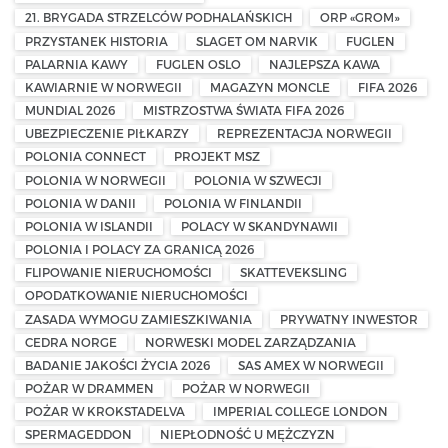
21. BRYGADA STRZELCÓW PODHALAŃSKICH
ORP «GROM»
PRZYSTANEK HISTORIA
SLAGET OM NARVIK
FUGLEN
PALARNIA KAWY
FUGLEN OSLO
NAJLEPSZA KAWA
KAWIARNIE W NORWEGII
MAGAZYN MONCLE
FIFA 2026
MUNDIAL 2026
MISTRZOSTWA ŚWIATA FIFA 2026
UBEZPIECZENIE PIŁKARZY
REPREZENTACJA NORWEGII
POLONIA CONNECT
PROJEKT MSZ
POLONIA W NORWEGII
POLONIA W SZWECJI
POLONIA W DANII
POLONIA W FINLANDII
POLONIA W ISLANDII
POLACY W SKANDYNAWII
POLONIA I POLACY ZA GRANICĄ 2026
FLIPOWANIE NIERUCHOMOŚCI
SKATTEVEKSLING
OPODATKOWANIE NIERUCHOMOŚCI
ZASADA WYMOGU ZAMIESZKIWANIA
PRYWATNY INWESTOR
CEDRA NORGE
NORWESKI MODEL ZARZĄDZANIA
BADANIE JAKOŚCI ŻYCIA 2026
SAS AMEX W NORWEGII
POŻAR W DRAMMEN
POŻAR W NORWEGII
POŻAR W KROKSTADELVA
IMPERIAL COLLEGE LONDON
SPERMAGEDDON
NIEPŁODNOŚĆ U MĘŻCZYZN