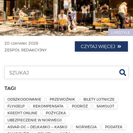
LIFESTYLE
20 czerwiec 2026
CZYTAJ WIĘCEJ
ZESPÓŁ REDAKCYJNY
Szu
TAGI
ODSZKODOWANIE
PRZEWOŹNIK
BILETY LOTNICZE
FLYHJELP
REKOMPENSATA
PODRÓŻ
SAMOLOT
KREDYT ONLINE
POŻYCZKA
UBEZPIECZENIE W NORWEGII
ASVAR-OC — DELKASKO — KASKO
NORWEGIA
PODATEK