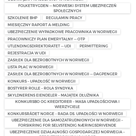
FOLKETRYGDEN — NORWESKI SYSTEM UBEZPIECZEŃ
SPOŁECZNYCH
SZKOLENIE BHP
REGULAMIN PRACY
MIESIĘCZNY RAPORT A-MELDING
UBEZPIECZENIE WYPADKOWE PRACOWNIKA W NORWEGII
PRACOWNICZY PLAN EMERYTALNY — OTP
UTLENDINGSDIREKTORATET — UDI
PERMITTERING
REJESTRACJA W UDI
ZASIŁEK DLA BEZROBOTNYCH W NORWEGII
LISTA PŁAC W NORWEGII
ZASIŁEK DLA BEZROBOTNYCH W NORWEGII — DAGPENGER
KONKURS – UPADŁOŚĆ W NORWEGII
BOSTYRER ROLLE – ROLA SYNDYKA
SKYLDNERENS EIENDELER – MAJĄTEK DŁUŻNIKA
KONKURSBO OG KREDITORER – MASA UPADŁOŚCIOWA I
WIERZYCIELE
KONKURSRÅDET NORGE – RADA DS. UPADŁOŚCI W NORWEGII
UBEZPIECZENIE DLA SAMOZATRUDNIONYCH W NORWEGII –
FORSIKRING FOR SELVSTENDIG NÆRINGSDRIVENDE
UBEZPIECZENIE DZIAŁALNOŚCI GOSPODARCZEJ NORWEGIA –