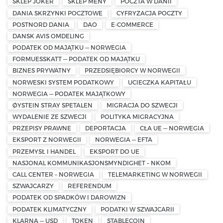
SKLEP JOKER
SKLEP MENY
POCZTA W DANII
DANIA SKRZYNKI POCZTOWE
CYFRYZACJA POCZTY
POSTNORD DANIA
DAO
E-COMMERCE
DANSK AVIS OMDELING
PODATEK OD MAJĄTKU — NORWEGIA
FORMUESSKATT — PODATEK OD MAJĄTKU
BIZNES PRYWATNY
PRZEDSIĘBIORCY W NORWEGII
NORWESKI SYSTEM PODATKOWY
UCIECZKA KAPITAŁU
NORWEGIA — PODATEK MAJĄTKOWY
ØYSTEIN STRAY SPETALEN
MIGRACJA DO SZWECJI
WYDALENIE ZE SZWECJI
POLITYKA MIGRACYJNA
PRZEPISY PRAWNE
DEPORTACJA
CŁA UE — NORWEGIA
EKSPORT Z NORWEGII
NORWEGIA — EFTA
PRZEMYSŁ I HANDEL
EKSPORT DO UE
NASJONAL KOMMUNIKASJONSMYNDIGHET – NKOM
CALL CENTER – NORWEGIA
TELEMARKETING W NORWEGII
SZWAJCARZY
REFERENDUM
PODATEK OD SPADKÓW I DAROWIZN
PODATEK KLIMATYCZNY
PODATKI W SZWAJCARII
KLARNA — USD
TOKEN
STABLECOIN