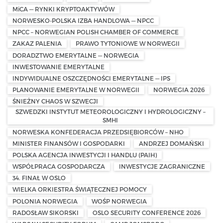
MiCA — RYNKI KRYPTOAKTYWÓW
NORWESKO-POLSKA IZBA HANDLOWA — NPCC
NPCC – NORWEGIAN POLISH CHAMBER OF COMMERCE
ZAKAZ PALENIA
PRAWO TYTONIOWE W NORWEGII
DORADZTWO EMERYTALNE — NORWEGIA
INWESTOWANIE EMERYTALNE
INDYWIDUALNE OSZCZĘDNOŚCI EMERYTALNE — IPS
PLANOWANIE EMERYTALNE W NORWEGII
NORWEGIA 2026
ŚNIEŻNY CHAOS W SZWECJI
SZWEDZKI INSTYTUT METEOROLOGICZNY I HYDROLOGICZNY –
SMHI
NORWESKA KONFEDERACJA PRZEDSIĘBIORCÓW – NHO
MINISTER FINANSÓW I GOSPODARKI
ANDRZEJ DOMAŃSKI
POLSKA AGENCJA INWESTYCJI I HANDLU (PAIH)
WSPÓŁPRACA GOSPODARCZA
INWESTYCJE ZAGRANICZNE
34. FINAŁ W OSLO
WIELKA ORKIESTRA ŚWIĄTECZNEJ POMOCY
POLONIA NORWEGIA
WOŚP NORWEGIA
RADOSŁAW SIKORSKI
OSLO SECURITY CONFERENCE 2026