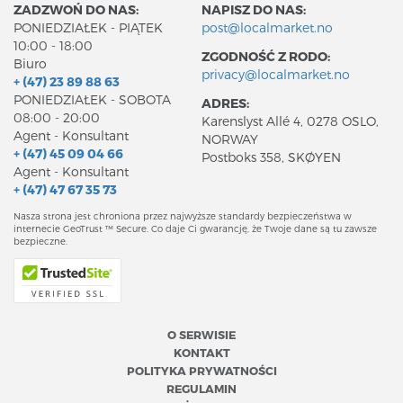
ZADZWOŃ DO NAS:
NAPISZ DO NAS:
PONIEDZIAŁEK - PIĄTEK
post@localmarket.no
10:00 - 18:00
ZGODNOŚĆ Z RODO:
Biuro
privacy@localmarket.no
+ (47) 23 89 88 63
PONIEDZIAŁEK - SOBOTA
ADRES:
08:00 - 20:00
Karenslyst Allé 4, 0278 OSLO,
Agent - Konsultant
NORWAY
+ (47) 45 09 04 66
Postboks 358, SKØYEN
Agent - Konsultant
+ (47) 47 67 35 73
Nasza strona jest chroniona przez najwyższe standardy bezpieczeństwa w
internecie GeoTrust ™ Secure. Co daje Ci gwarancję, że Twoje dane są tu zawsze
bezpieczne.
O SERWISIE
KONTAKT
POLITYKA PRYWATNOŚCI
REGULAMIN