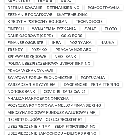
SAMOCHÓD
OPŁATA
KARA
REFINANSOWANIE — REFINANSIERING
POMOC PRAWNA
ZEZNANIE PODATKOWE — SKATTEMELDING
KREDYT HIPOTECZNY-BOLIGLÅN
TECHNOLOGIE
FINTECH
WYNAJEM MIESZKANIA
ŚWIAT
ZŁOTO
DANE OSOBOWE (GDPR)
OSLO BØRS
FINANSE OSOBISTE
IKEA
ROZRYWKA
NAUKA
TRENDY
RYZYKO
PRACA W NORWEGII
SPRAWY URZĘDOWE
NEO—BANK
POLISA UBEZPIECZENIOWA-LIVSFORSIKRING
PRACA W SKANDYNAWII
ŚWIATOWE FORUM EKONOMICZNE
PORTUGALIA
ZARZĄDZANIE RYZYKIEM
DAGPENGER - PERMITTERING
NORGES BANK
COVID-19-(SARS-CoV-2)
ANALIZA MAKROEKONOMICZNA
POŻYCZKA POMOSTOWA — MELLOMFINANSIERING
MIĘDZYNARODOWY FUNDUSZ WALUTOWY (IMF)
REJESTR DŁUGÓW — GJELDSREGISTERET
UBEZPIECZENIE FIRMY — BEDRIFTSFORSIKRING
UBEZPIECZENIE SAMOCHODU — BILFORSIKRING