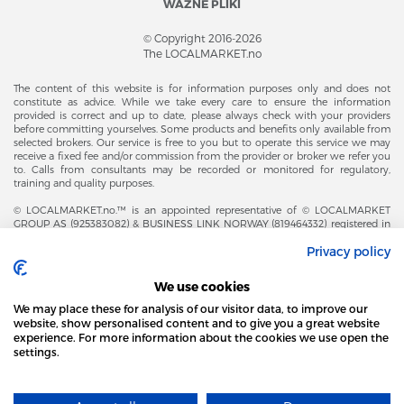
WAŻNE PLIKI
© Copyright 2016-2026
The LOCALMARKET.no
The content of this website is for information purposes only and does not
constitute as advice. While we take every care to ensure the information
provided is correct and up to date, please always check with your providers
before committing yourselves. Some products and benefits only available from
selected brokers. Our service is free to you but to operate this service we may
receive a fixed fee and/or commission from the provider or broker we refer you
to. Calls from consultants may be recorded or monitored for regulatory,
training and quality purposes.
© LOCALMARKET.no.™ is an appointed representative of © LOCALMARKET
GROUP AS (925383082) & BUSINESS LINK NORWAY (819464332) registered in
The Office of Business Enterprises in The Kingdom of Norway |
Privacy policy
Brønnøysundregistrene. Financial & Insurance Services and Markets Authority,
and subject to limited regulation by the Financial Conduct Authority. Head
Office Adresse: Karenslyst Alle 4, 0278 Oslo – Skøyen. Post Adresse: Postboks
We use cookies
358, 0213 Oslo, Norway. Email Contact: post@localmarket.no. Office Contact: +
47 23 89 88 63 © Copyright 2016-2026 The LOCALMARKET GROUP ™.
We may place these for analysis of our visitor data, to improve our
website, show personalised content and to give you a great website
experience. For more information about the cookies we use open the
settings.
DODATKOWO OD ZESPOŁU LOCALMARKET |
USŁUGI DLA BIZNESU
STRONA LOCAL MARKET WYKORZYSTUJE PLIKI
COOKIES