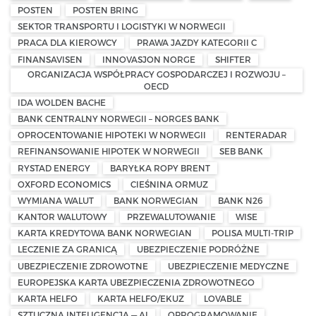
POSTEN
POSTEN BRING
SEKTOR TRANSPORTU I LOGISTYKI W NORWEGII
PRACA DLA KIEROWCY
PRAWA JAZDY KATEGORII C
FINANSAVISEN
INNOVASJON NORGE
SHIFTER
ORGANIZACJA WSPÓŁPRACY GOSPODARCZEJ I ROZWOJU –
OECD
IDA WOLDEN BACHE
BANK CENTRALNY NORWEGII – NORGES BANK
OPROCENTOWANIE HIPOTEKI W NORWEGII
RENTERADAR
REFINANSOWANIE HIPOTEK W NORWEGII
SEB BANK
RYSTAD ENERGY
BARYŁKA ROPY BRENT
OXFORD ECONOMICS
CIEŚNINA ORMUZ
WYMIANA WALUT
BANK NORWEGIAN
BANK N26
KANTOR WALUTOWY
PRZEWALUTOWANIE
WISE
KARTA KREDYTOWA BANK NORWEGIAN
POLISA MULTI-TRIP
LECZENIE ZA GRANICĄ
UBEZPIECZENIE PODRÓŻNE
UBEZPIECZENIE ZDROWOTNE
UBEZPIECZENIE MEDYCZNE
EUROPEJSKA KARTA UBEZPIECZENIA ZDROWOTNEGO
KARTA HELFO
KARTA HELFO/EKUZ
LOVABLE
SZTUCZNA INTELIGENCJA — AI
OPROGRAMOWANIE