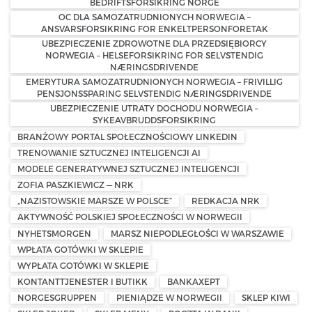
BEDRIFTSFORSIKRING NORGE
OC DLA SAMOZATRUDNIONYCH NORWEGIA –
ANSVARSFORSIKRING FOR ENKELTPERSONFORETAK
UBEZPIECZENIE ZDROWOTNE DLA PRZEDSIĘBIORCY
NORWEGIA – HELSEFORSIKRING FOR SELVSTENDIG
NÆRINGSDRIVENDE
EMERYTURA SAMOZATRUDNIONYCH NORWEGIA – FRIVILLIG
PENSJONSSPARING SELVSTENDIG NÆRINGSDRIVENDE
UBEZPIECZENIE UTRATY DOCHODU NORWEGIA –
SYKEAVBRUDDSFORSIKRING
BRANŻOWY PORTAL SPOŁECZNOŚCIOWY LINKEDIN
TRENOWANIE SZTUCZNEJ INTELIGENCJI AI
MODELE GENERATYWNEJ SZTUCZNEJ INTELIGENCJI
ZOFIA PASZKIEWICZ — NRK
„NAZISTOWSKIE MARSZE W POLSCE”
REDKACJA NRK
AKTYWNOŚĆ POLSKIEJ SPOŁECZNOŚCI W NORWEGII
NYHETSMORGEN
MARSZ NIEPODLEGŁOŚCI W WARSZAWIE
WPŁATA GOTÓWKI W SKLEPIE
WYPŁATA GOTÓWKI W SKLEPIE
KONTANTTJENESTER I BUTIKK
BANKAXEPT
NORGESGRUPPEN
PIENIĄDZE W NORWEGII
SKLEP KIWI