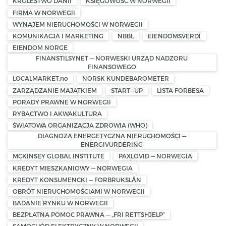
KRÓLESTWO DANII
KSIĘGOWOŚĆ W NORWEGII
FIRMA W NORWEGII
WYNAJEM NIERUCHOMOŚCI W NORWEGII
KOMUNIKACJA I MARKETING
NBBL
EIENDOMSVERDI
EIENDOM NORGE
FINANSTILSYNET — NORWESKI URZĄD NADZORU
FINANSOWEGO
LOCALMARKET.no
NORSK KUNDEBAROMETER
ZARZĄDZANIE MAJĄTKIEM
START—UP
LISTA FORBESA
PORADY PRAWNE W NORWEGII
RYBACTWO I AKWAKULTURA
ŚWIATOWA ORGANIZACJA ZDROWIA (WHO)
DIAGNOZA ENERGETYCZNA NIERUCHOMOŚCI —
ENERGIVURDERING
MCKINSEY GLOBAL INSTITUTE
PAXLOVID — NORWEGIA
KREDYT MIESZKANIOWY — NORWEGIA
KREDYT KONSUMENCKI — FORBRUKSLÅN
OBRÓT NIERUCHOMOŚCIAMI W NORWEGII
BADANIE RYNKU W NORWEGII
BEZPŁATNA POMOC PRAWNA — „FRI RETTSHJELP”