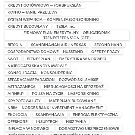
KREDYT GOTÓWKOWY — FORBRUKSLÅN
KONTO — TANIE PRZELEWY
SYSTEM WSPARCIA — KOMPENSASJONSORDNING
KREDYT BUDOWLANY
TESLA Inc.
FIRMOWY PLAN EMERYTALNY — OBLIGATORISK
TJENESTEPENSJON (OTP)
BITCOIN
SCANDINAVIAN AIRLINES SAS
SECOND HAND
GOSPODARSTWO DOMOWE — HUSSTAND
OFERTY PRACY
SWOT
BIZNESPLAN
EMERYTURA W NORWEGII
NAJBOGATSI SKANDYNAWOWIE
KONSOLIDACJA — KONSOLIDERING
SEPARACJA|SEPARASJON — ROZWÓD|SKILSMISSE
ASTRAZANECA
NIERUCHOMOŚCI NA SPRZEDAŻ
AIRHELP
POLISA NA ŻYCIE — LIVSFORSIKRING
KRYPOTOWALUTY
MATERIAŁY BUDOWLANE
NBIM — NORGES BANK INVESTMENT MANAGEMENT
EKOLOGIA
SKANDYNAWIA
ENERGIA ELEKTRYCZNA
OFFSHORE
INSURTECH
HISZPANIA
INFLACJA W NORWEGII
DORADZTWO UBZPIECZENIOWE