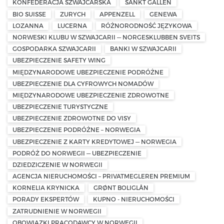
KONFEDERACJA SZWAJCARSKA
SANKT GALLEN
BIO SUISSE
ZURYCH
APPENZELL
GENEWA
LOZANNA
LUCERNA
RÓŻNORODNOŚĆ JĘZYKOWA
NORWESKI KLUBU W SZWAJCARII — NORGESKLUBBEN SVEITS
GOSPODARKA SZWAJCARII
BANKI W SZWAJCARII
UBEZPIECZENIE SAFETY WING
MIĘDZYNARODOWE UBEZPIECZENIE PODRÓŻNE
UBEZPIECZENIE DLA CYFROWYCH NOMADÓW
MIĘDZYNARODOWE UBEZPIECZENIE ZDROWOTNE
UBEZPIECZENIE TURYSTYCZNE
UBEZPIECZENIE ZDROWOTNE DO VISY
UBEZPIECZENIE PODRÓŻNE – NORWEGIA
UBEZPIECZENIE Z KARTY KREDYTOWEJ — NORWEGIA
PODRÓŻ DO NORWEGII — UBEZPIECZENIE
DZIEDZICZENIE W NORWEGII
AGENCJA NIERUCHOMOŚCI – PRIVATMEGLEREN PREMIUM
KORNELIA KRYNICKA
GRØNT BOLIGLÅN
PORADY EKSPERTÓW
KUPNO - NIERUCHOMOŚCI
ZATRUDNIENIE W NORWEGII
OBOWIĄZKI PRACODAWCY W NORWEGII