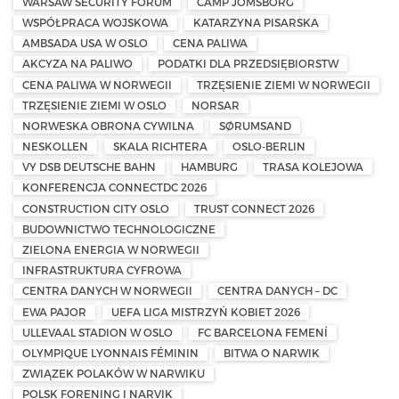
WARSAW SECURITY FORUM
CAMP JOMSBORG
WSPÓŁPRACA WOJSKOWA
KATARZYNA PISARSKA
AMBSADA USA W OSLO
CENA PALIWA
AKCYZA NA PALIWO
PODATKI DLA PRZEDSIĘBIORSTW
CENA PALIWA W NORWEGII
TRZĘSIENIE ZIEMI W NORWEGII
TRZĘSIENIE ZIEMI W OSLO
NORSAR
NORWESKA OBRONA CYWILNA
SØRUMSAND
NESKOLLEN
SKALA RICHTERA
OSLO-BERLIN
VY DSB DEUTSCHE BAHN
HAMBURG
TRASA KOLEJOWA
KONFERENCJA CONNECTDC 2026
CONSTRUCTION CITY OSLO
TRUST CONNECT 2026
BUDOWNICTWO TECHNOLOGICZNE
ZIELONA ENERGIA W NORWEGII
INFRASTRUKTURA CYFROWA
CENTRA DANYCH W NORWEGII
CENTRA DANYCH – DC
EWA PAJOR
UEFA LIGA MISTRZYŃ KOBIET 2026
ULLEVAAL STADION W OSLO
FC BARCELONA FEMENÍ
OLYMPIQUE LYONNAIS FÉMININ
BITWA O NARWIK
ZWIĄZEK POLAKÓW W NARWIKU
POLSK FORENING I NARVIK