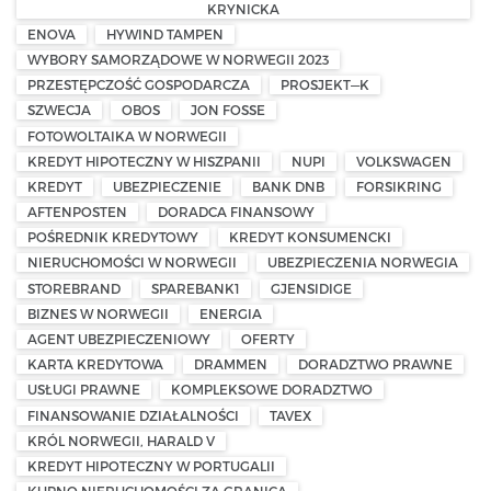
KRYNICKA
ENOVA
HYWIND TAMPEN
WYBORY SAMORZĄDOWE W NORWEGII 2023
PRZESTĘPCZOŚĆ GOSPODARCZA
PROSJEKT—K
SZWECJA
OBOS
JON FOSSE
FOTOWOLTAIKA W NORWEGII
KREDYT HIPOTECZNY W HISZPANII
NUPI
VOLKSWAGEN
KREDYT
UBEZPIECZENIE
BANK DNB
FORSIKRING
AFTENPOSTEN
DORADCA FINANSOWY
POŚREDNIK KREDYTOWY
KREDYT KONSUMENCKI
NIERUCHOMOŚCI W NORWEGII
UBEZPIECZENIA NORWEGIA
STOREBRAND
SPAREBANK1
GJENSIDIGE
BIZNES W NORWEGII
ENERGIA
AGENT UBEZPIECZENIOWY
OFERTY
KARTA KREDYTOWA
DRAMMEN
DORADZTWO PRAWNE
USŁUGI PRAWNE
KOMPLEKSOWE DORADZTWO
FINANSOWANIE DZIAŁALNOŚCI
TAVEX
KRÓL NORWEGII, HARALD V
KREDYT HIPOTECZNY W PORTUGALII