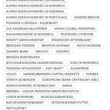
KUPNO NIERUCHOMOŚCI ZA GRANICĄ
KUPNO NIERUCHOMOŚCI W NORWEGII
KUPNO NIERUCHOMOŚCI W HISZPANII
KUPNO NIERUCHOMOŚCI W PORTUGALII
ANDERS BREIVIK
PODATEK U ŹRÓDŁA – KILDESKATT
OLE ANDREAS HALVORSEN
VIKING GLOBAL INVESTORS
RACHUNKOWOŚĆ W NORWEGII
PŁATNOŚCI CYFROWE
KREDYT SAMOCHODOWY
STAVANGER AFTENBLADET
BERGENS TIDENDE
BRISTOW NORWAY
NOVO NORDISK
DANSKE BANK
WEGOVY
OZEMPIC
BRANŻA BUDOWLANA
BYGGENÆRINGENS LANDSFORENING
KINO W NORWEGII
PODATEK WYJAZDOWY — „EXIT SKATT”
ALIEXPRESS
VOLVO
HANDELSBANKEN CAPITAL MARKETS
FORBES
STREFA SCHENGEN
EUROPEJSKI BANK CENTRALNY (EBC)
NIERUCHOMOŚCI W SZWAJCARII
DANIA
BØRSEN — GIEŁDA PAPIERÓW WARTOŚCIOWYCH
ŁOSOŚ NORWESKI
NORGES SJØMATRÅD
NATURVERNFORBUNDET
VETERINÆRINSTITUTTET
MATTILSYNET