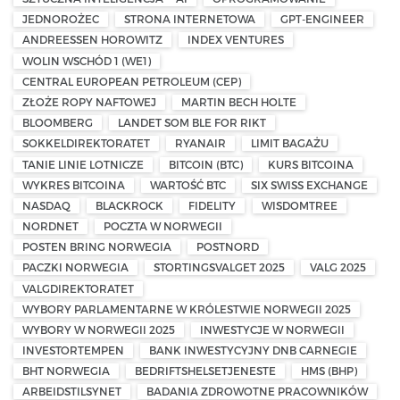
JEDNOROŻEC
STRONA INTERNETOWA
GPT-ENGINEER
ANDREESSEN HOROWITZ
INDEX VENTURES
WOLIN WSCHÓD 1 (WE1)
CENTRAL EUROPEAN PETROLEUM (CEP)
ZŁOŻE ROPY NAFTOWEJ
MARTIN BECH HOLTE
BLOOMBERG
LANDET SOM BLE FOR RIKT
SOKKELDIREKTORATET
RYANAIR
LIMIT BAGAŻU
TANIE LINIE LOTNICZE
BITCOIN (BTC)
KURS BITCOINA
WYKRES BITCOINA
WARTOŚĆ BTC
SIX SWISS EXCHANGE
NASDAQ
BLACKROCK
FIDELITY
WISDOMTREE
NORDNET
POCZTA W NORWEGII
POSTEN BRING NORWEGIA
POSTNORD
PACZKI NORWEGIA
STORTINGSVALGET 2025
VALG 2025
VALGDIREKTORATET
WYBORY PARLAMENTARNE W KRÓLESTWIE NORWEGII 2025
WYBORY W NORWEGII 2025
INWESTYCJE W NORWEGII
INVESTORTEMPEN
BANK INWESTYCYJNY DNB CARNEGIE
BHT NORWEGIA
BEDRIFTSHELSETJENESTE
HMS (BHP)
ARBEIDSTILSYNET
BADANIA ZDROWOTNE PRACOWNIKÓW