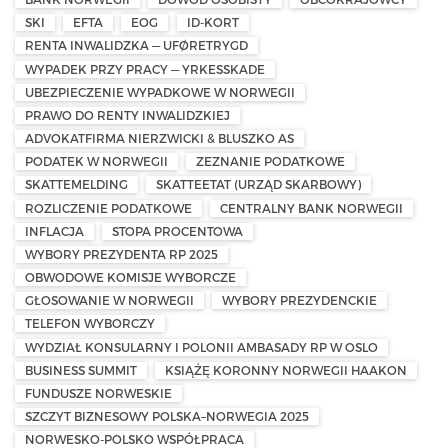
SKI
EFTA
EOG
ID-KORT
RENTA INWALIDZKA — UFØRETRYGD
WYPADEK PRZY PRACY — YRKESSKADE
UBEZPIECZENIE WYPADKOWE W NORWEGII
PRAWO DO RENTY INWALIDZKIEJ
ADVOKATFIRMA NIERZWICKI & BLUSZKO AS
PODATEK W NORWEGII
ZEZNANIE PODATKOWE
SKATTEMELDING
SKATTEETAT (URZĄD SKARBOWY)
ROZLICZENIE PODATKOWE
CENTRALNY BANK NORWEGII
INFLACJA
STOPA PROCENTOWA
WYBORY PREZYDENTA RP 2025
OBWODOWE KOMISJE WYBORCZE
GŁOSOWANIE W NORWEGII
WYBORY PREZYDENCKIE
TELEFON WYBORCZY
WYDZIAŁ KONSULARNY I POLONII AMBASADY RP W OSLO
BUSINESS SUMMIT
KSIĄŻĘ KORONNY NORWEGII HAAKON
FUNDUSZE NORWESKIE
SZCZYT BIZNESOWY POLSKA–NORWEGIA 2025
NORWESKO-POLSKO WSPÓŁPRACA