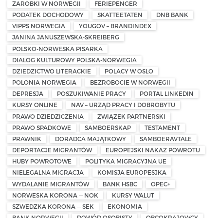
ZAROBKI W NORWEGII
FERIEPENGER
PODATEK DOCHODOWY
SKATTEETATEN
DNB BANK
VIPPS NORWEGIA
YOUGOV – BRANDINDEX
JANINA JANUSZEWSKA-SKREIBERG
POLSKO-NORWESKA PISARKA
DIALOG KULTUROWY POLSKA-NORWEGIA
DZIEDZICTWO LITERACKIE
POLACY W OSLO
POLONIA-NORWEGIA
BEZROBOCIE W NORWEGII
DEPRESJA
POSZUKIWANIE PRACY
PORTAL LINKEDIN
KURSY ONLINE
NAV – URZĄD PRACY I DOBROBYTU
PRAWO DZIEDZICZENIA
ZWIĄZEK PARTNERSKI
PRAWO SPADKOWE
SAMBOERSKAP
TESTAMENT
PRAWNIK
DORADCA MAJĄTKOWY
SAMBOERAVTALE
DEPORTACJE MIGRANTÓW
EUROPEJSKI NAKAZ POWROTU
HUBY POWROTOWE
POLITYKA MIGRACYJNA UE
NIELEGALNA MIGRACJA
KOMISJA EUROPESJKA
WYDALANIE MIGRANTÓW
BANK HSBC
OPEC+
NORWESKA KORONA — NOK
KURSY WALUT
SZWEDZKA KORONA — SEK
EKONOMIA
BANK NORWEGII
DOWÓD OSOBISTY
OBCOKRAJOWCY