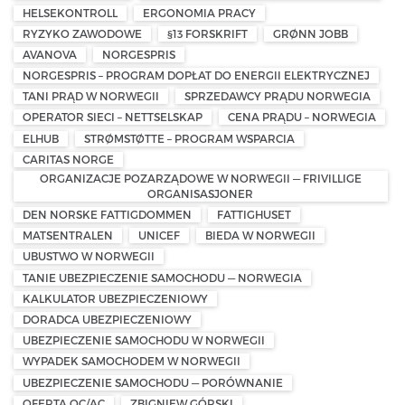
HELSEKONTROLL
ERGONOMIA PRACY
RYZYKO ZAWODOWE
§13 FORSKRIFT
GRØNN JOBB
AVANOVA
NORGESPRIS
NORGESPRIS – PROGRAM DOPŁAT DO ENERGII ELEKTRYCZNEJ
TANI PRĄD W NORWEGII
SPRZEDAWCY PRĄDU NORWEGIA
OPERATOR SIECI – NETTSELSKAP
CENA PRĄDU – NORWEGIA
ELHUB
STRØMSTØTTE – PROGRAM WSPARCIA
CARITAS NORGE
ORGANIZACJE POZARZĄDOWE W NORWEGII — FRIVILLIGE
ORGANISASJONER
DEN NORSKE FATTIGDOMMEN
FATTIGHUSET
MATSENTRALEN
UNICEF
BIEDA W NORWEGII
UBUSTWO W NORWEGII
TANIE UBEZPIECZENIE SAMOCHODU — NORWEGIA
KALKULATOR UBEZPIECZENIOWY
DORADCA UBEZPIECZENIOWY
UBEZPIECZENIE SAMOCHODU W NORWEGII
WYPADEK SAMOCHODEM W NORWEGII
UBEZPIECZENIE SAMOCHODU — PORÓWNANIE
OFERTA OC/AC
ZBIGNIEW GÓRSKI