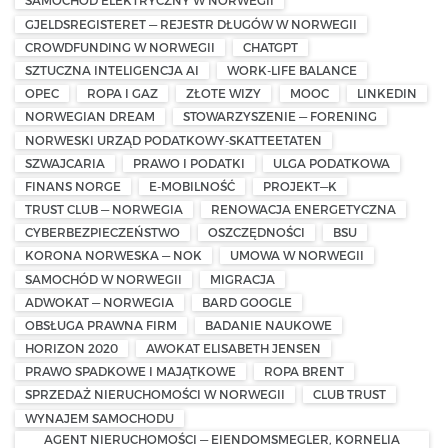
SAMOCHÓD ELEKTRYCZNY W NORWEGII
GJELDSREGISTERET — REJESTR DŁUGÓW W NORWEGII
CROWDFUNDING W NORWEGII
CHATGPT
SZTUCZNA INTELIGENCJA AI
WORK-LIFE BALANCE
OPEC
ROPA I GAZ
ZŁOTE WIZY
MOOC
LINKEDIN
NORWEGIAN DREAM
STOWARZYSZENIE — FORENING
NORWESKI URZĄD PODATKOWY-SKATTEETATEN
SZWAJCARIA
PRAWO I PODATKI
ULGA PODATKOWA
FINANS NORGE
E-MOBILNOŚĆ
PROJEKT—K
TRUST CLUB — NORWEGIA
RENOWACJA ENERGETYCZNA
CYBERBEZPIECZEŃSTWO
OSZCZĘDNOŚCI
BSU
KORONA NORWESKA — NOK
UMOWA W NORWEGII
SAMOCHÓD W NORWEGII
MIGRACJA
ADWOKAT — NORWEGIA
BARD GOOGLE
OBSŁUGA PRAWNA FIRM
BADANIE NAUKOWE
HORIZON 2020
AWOKAT ELISABETH JENSEN
PRAWO SPADKOWE I MAJĄTKOWE
ROPA BRENT
SPRZEDAŻ NIERUCHOMOŚCI W NORWEGII
CLUB TRUST
WYNAJEM SAMOCHODU
AGENT NIERUCHOMOŚCI — EIENDOMSMEGLER, KORNELIA