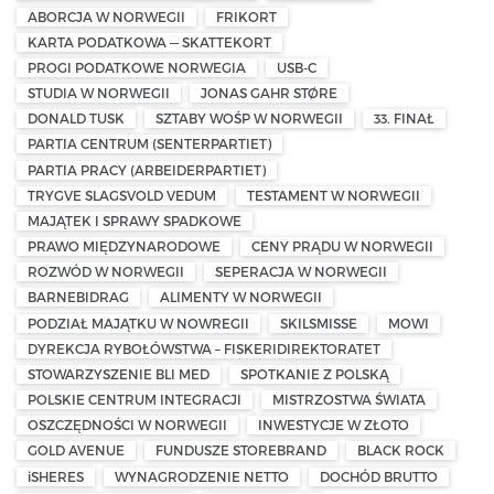
ABORCJA W NORWEGII
FRIKORT
KARTA PODATKOWA — SKATTEKORT
PROGI PODATKOWE NORWEGIA
USB-C
STUDIA W NORWEGII
JONAS GAHR STØRE
DONALD TUSK
SZTABY WOŚP W NORWEGII
33. FINAŁ
PARTIA CENTRUM (SENTERPARTIET)
PARTIA PRACY (ARBEIDERPARTIET)
TRYGVE SLAGSVOLD VEDUM
TESTAMENT W NORWEGII
MAJĄTEK I SPRAWY SPADKOWE
PRAWO MIĘDZYNARODOWE
CENY PRĄDU W NORWEGII
ROZWÓD W NORWEGII
SEPERACJA W NORWEGII
BARNEBIDRAG
ALIMENTY W NORWEGII
PODZIAŁ MAJĄTKU W NOWREGII
SKILSMISSE
MOWI
DYREKCJA RYBOŁÓWSTWA – FISKERIDIREKTORATET
STOWARZYSZENIE BLI MED
SPOTKANIE Z POLSKĄ
POLSKIE CENTRUM INTEGRACJI
MISTRZOSTWA ŚWIATA
OSZCZĘDNOŚCI W NORWEGII
INWESTYCJE W ZŁOTO
GOLD AVENUE
FUNDUSZE STOREBRAND
BLACK ROCK
iSHERES
WYNAGRODZENIE NETTO
DOCHÓD BRUTTO