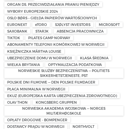
ORGAN DS. PRZECIWDZIAŁANIA PRANIU PIENIĘDZY
WYBORY EUROPEJSKIE 2024
OSLO BØRS – GIEŁDA PAPIERÓW WARTOŚCIOWYCH
EURONEXT
eTORO
SJØLYST INVESTORS
MICROSOFT
SAXOBANK
STARJK
ABSENCJA PRACOWNICZA
TIKTOK
PILATES CAMP NORWAY
ABONAMENTY TELEFONII KOMÓRKOWEJ W NORWEGII
KSIĘŻNICZKA MÄRTHA LOUISE
UBEZPIECZENIE DOMU W NORWEGII
KLASA ŚREDNIA
WIELKA BRYTANIA
OPTYMALIZACJA PODATKOWA
NORWESKIE SŁUŻBY BEZPIECZEŃSTWA — POLITIETS
SIKKERHETSTJENESTE, PST
POLSKIE DNI FILMOWE — DEN POLSKE FILMDAGER
PŁACA MINIMALNA W NORWEGII
EKUZ (EUROPEJSKA KARTA UBEZPIECZENIA ZDROWOTNEGO)
OLAV THON
KONGSBERG GRUPPEN
NORWESKA AKADEMIA WOJSKOWA — NORGES
MILITÆRHØGSKOLE
OPŁATY DROGOWE - BOMPENGER
DOSTAWCY PRĄDU W NORWEGII
NORTHVOLT