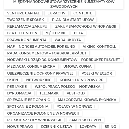
MIĘDZYNARODOWE STOWARZYSZENIE NUMIZMATYKÓW
ZAWODOWYCH
VENTURE CAPITAL
EURACTIV
CONTEXTE
TWORZENIE SPÓŁEK
PLAN DLA START-UPÓW
REKLAMACJA ZAKUPU
ZAKUP SAMOCHODU W NORWEGII
BERTEL O. STEEN
MØLLER BIL
BILIA
PRAWA KONSUMENTA
WADA UKRYTA
NAF — NORGES AUTOMOBIL-FORBUND
VIKING KONTROLL
RADA KONSUMENTÓW — FORBRUKERRÅDET
NORWESKI URZĄD DS. KONSUMENTÓW — FORBRUKERTILSYNET
MEDIACJA KONSUMENCKA
UMOWA KUPNA
UBEZPIECZENIE OCHRONY PRAWNEJ
POLSKI WIECZÓR
SKIEN
NETWORKING
KONSUL HONOROWY RP
PER LYKKE
WSPÓŁPRACA POLSKO — NORWESKA
DYPLOMACJA
TELEMARK
VESTFOLD
ŚPIEWANIE BEZ GRANIC
MAŁGORZATA KIDAWA-BŁOŃSKA
SPOTKANIE Z POLONIĄ
POLACY W NORWEGII
ORGANIZACJE POLONIJNE W NORWEGII
POLSKIE SZKOŁY W NORWEGII
SAMTYKKELOVEN
NOWE PRAWO
DZIENNIK USTAW
LOVDATA
BRING