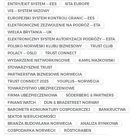
ENTRY/EXIT SYSTEM — EES
SITA EUROPE
VIS — SYSTEM WIZOWY
EUROPEJSKI SYSTEM KONTROLI GRANIC — EES
ELEKTRONICZNE ZEZWOLENIE NA PODRÓŻ — ETA
WIELKA BRYTANIA — UK
ELEKTRONICZNY SYSTEM AUTORYZACJI PODRÓŻY — ESTA
POLSKO-NORWESKI KLUBU BIZNESOWY
TRUST CLUB
POLACY — OSLO
TRUST CONNECT
WYDARZENIE NETWORKINGOWE
KAMIL MAJKOWSKI
STOWARZYSZNIE TRUST
PARTNERSTWA BIZNESOWE NORWEGIA
TRUST CONNECT 2025
YOUPLUS – NORWEGIA
TOWARZYSTWO UBEZPIECZENIOWE
FIRMA UBEZPIECZENIOWA
SÖDERBERG & PARTNERS
FINANS WATCH
DUN & BRADSTREET NORWAY
BAROMETR KONIUNKTURY GOSPODARCZEJ
BANKRUCTWA
SEKTOR NIERUCHOMOŚCI
BRANŻA BUDOWLANA NORWEGIA
ANALIZA RYNKOWA
GOSPODARKA NORWEGII
RÖSTIGRABEN