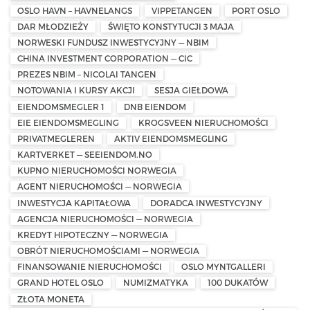
OSLO HAVN – HAVNELANGS
VIPPETANGEN
PORT OSLO
DAR MŁODZIEŻY
ŚWIĘTO KONSTYTUCJI 3 MAJA
NORWESKI FUNDUSZ INWESTYCYJNY — NBIM
CHINA INVESTMENT CORPORATION — CIC
PREZES NBIM – NICOLAI TANGEN
NOTOWANIA I KURSY AKCJI
SESJA GIEŁDOWA
EIENDOMSMEGLER 1
DNB EIENDOM
EIE EIENDOMSMEGLING
KROGSVEEN NIERUCHOMOŚCI
PRIVATMEGLEREN
AKTIV EIENDOMSMEGLING
KARTVERKET — SEEIENDOM.NO
KUPNO NIERUCHOMOŚCI NORWEGIA
AGENT NIERUCHOMOŚCI — NORWEGIA
INWESTYCJA KAPITAŁOWA
DORADCA INWESTYCYJNY
AGENCJA NIERUCHOMOŚCI — NORWEGIA
KREDYT HIPOTECZNY — NORWEGIA
OBRÓT NIERUCHOMOŚCIAMI — NORWEGIA
FINANSOWANIE NIERUCHOMOŚCI
OSLO MYNTGALLERI
GRAND HOTEL OSLO
NUMIZMATYKA
100 DUKATÓW
ZŁOTA MONETA