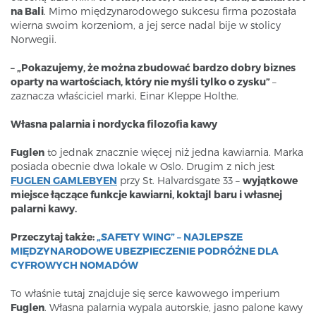
na Bali
. Mimo międzynarodowego sukcesu firma pozostała
wierna swoim korzeniom, a jej serce nadal bije w stolicy
Norwegii.
– „Pokazujemy, że można zbudować bardzo dobry biznes
oparty na wartościach, który nie myśli tylko o zysku”
–
zaznacza właściciel marki, Einar Kleppe Holthe.
Własna palarnia i nordycka filozofia kawy
Fuglen
to jednak znacznie więcej niż jedna kawiarnia. Marka
posiada obecnie dwa lokale w Oslo. Drugim z nich jest
FUGLEN GAMLEBYEN
przy St. Halvardsgate 33 –
wyjątkowe
miejsce łączące funkcje kawiarni, koktajl baru i własnej
palarni kawy.
Przeczytaj także:
„SAFETY WING” – NAJLEPSZE
MIĘDZYNARODOWE UBEZPIECZENIE PODRÓŻNE DLA
CYFROWYCH NOMADÓW
To właśnie tutaj znajduje się serce kawowego imperium
Fuglen
. Własna palarnia wypala autorskie, jasno palone kawy