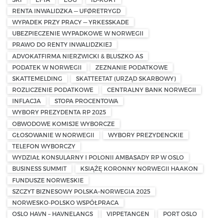
RENTA INWALIDZKA — UFØRETRYGD
WYPADEK PRZY PRACY — YRKESSKADE
UBEZPIECZENIE WYPADKOWE W NORWEGII
PRAWO DO RENTY INWALIDZKIEJ
ADVOKATFIRMA NIERZWICKI & BLUSZKO AS
PODATEK W NORWEGII
ZEZNANIE PODATKOWE
SKATTEMELDING
SKATTEETAT (URZĄD SKARBOWY)
ROZLICZENIE PODATKOWE
CENTRALNY BANK NORWEGII
INFLACJA
STOPA PROCENTOWA
WYBORY PREZYDENTA RP 2025
OBWODOWE KOMISJE WYBORCZE
GŁOSOWANIE W NORWEGII
WYBORY PREZYDENCKIE
TELEFON WYBORCZY
WYDZIAŁ KONSULARNY I POLONII AMBASADY RP W OSLO
BUSINESS SUMMIT
KSIĄŻĘ KORONNY NORWEGII HAAKON
FUNDUSZE NORWESKIE
SZCZYT BIZNESOWY POLSKA–NORWEGIA 2025
NORWESKO-POLSKO WSPÓŁPRACA
OSLO HAVN – HAVNELANGS
VIPPETANGEN
PORT OSLO