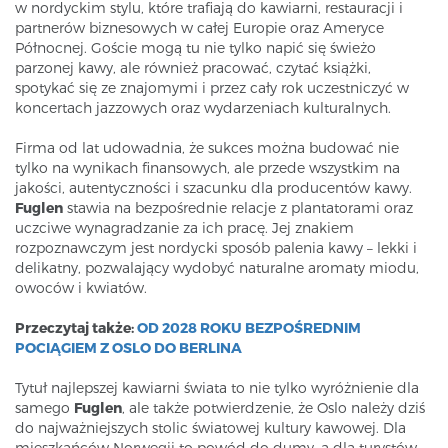
w nordyckim stylu, które trafiają do kawiarni, restauracji i
partnerów biznesowych w całej Europie oraz Ameryce
Północnej. Goście mogą tu nie tylko napić się świeżo
parzonej kawy, ale również pracować, czytać książki,
spotykać się ze znajomymi i przez cały rok uczestniczyć w
koncertach jazzowych oraz wydarzeniach kulturalnych.
Firma od lat udowadnia, że sukces można budować nie
tylko na wynikach finansowych, ale przede wszystkim na
jakości, autentyczności i szacunku dla producentów kawy.
Fuglen
stawia na bezpośrednie relacje z plantatorami oraz
uczciwe wynagradzanie za ich pracę. Jej znakiem
rozpoznawczym jest nordycki sposób palenia kawy – lekki i
delikatny, pozwalający wydobyć naturalne aromaty miodu,
owoców i kwiatów.
Przeczytaj także:
OD 2028 ROKU BEZPOŚREDNIM
POCIĄGIEM Z OSLO DO BERLINA
Tytuł najlepszej kawiarni świata to nie tylko wyróżnienie dla
samego
Fuglen
, ale także potwierdzenie, że Oslo należy dziś
do najważniejszych stolic światowej kultury kawowej. Dla
mieszkańców Norwegii to powód do dumy, a dla turystów