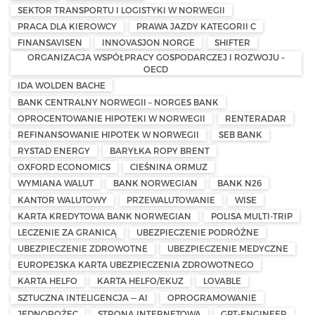
SEKTOR TRANSPORTU I LOGISTYKI W NORWEGII
PRACA DLA KIEROWCY
PRAWA JAZDY KATEGORII C
FINANSAVISEN
INNOVASJON NORGE
SHIFTER
ORGANIZACJA WSPÓŁPRACY GOSPODARCZEJ I ROZWOJU –
OECD
IDA WOLDEN BACHE
BANK CENTRALNY NORWEGII – NORGES BANK
OPROCENTOWANIE HIPOTEKI W NORWEGII
RENTERADAR
REFINANSOWANIE HIPOTEK W NORWEGII
SEB BANK
RYSTAD ENERGY
BARYŁKA ROPY BRENT
OXFORD ECONOMICS
CIEŚNINA ORMUZ
WYMIANA WALUT
BANK NORWEGIAN
BANK N26
KANTOR WALUTOWY
PRZEWALUTOWANIE
WISE
KARTA KREDYTOWA BANK NORWEGIAN
POLISA MULTI-TRIP
LECZENIE ZA GRANICĄ
UBEZPIECZENIE PODRÓŻNE
UBEZPIECZENIE ZDROWOTNE
UBEZPIECZENIE MEDYCZNE
EUROPEJSKA KARTA UBEZPIECZENIA ZDROWOTNEGO
KARTA HELFO
KARTA HELFO/EKUZ
LOVABLE
SZTUCZNA INTELIGENCJA — AI
OPROGRAMOWANIE
JEDNOROŻEC
STRONA INTERNETOWA
GPT-ENGINEER