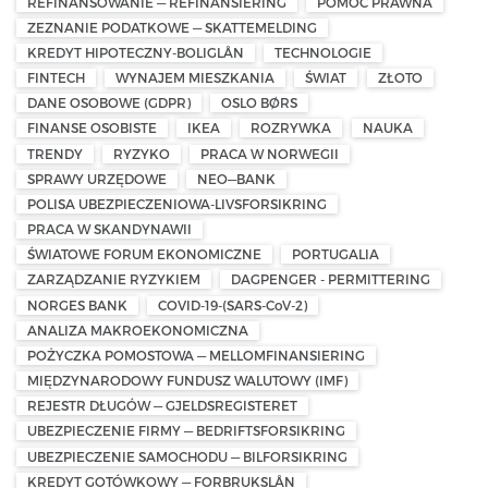
REFINANSOWANIE — REFINANSIERING
POMOC PRAWNA
ZEZNANIE PODATKOWE — SKATTEMELDING
KREDYT HIPOTECZNY-BOLIGLÅN
TECHNOLOGIE
FINTECH
WYNAJEM MIESZKANIA
ŚWIAT
ZŁOTO
DANE OSOBOWE (GDPR)
OSLO BØRS
FINANSE OSOBISTE
IKEA
ROZRYWKA
NAUKA
TRENDY
RYZYKO
PRACA W NORWEGII
SPRAWY URZĘDOWE
NEO—BANK
POLISA UBEZPIECZENIOWA-LIVSFORSIKRING
PRACA W SKANDYNAWII
ŚWIATOWE FORUM EKONOMICZNE
PORTUGALIA
ZARZĄDZANIE RYZYKIEM
DAGPENGER - PERMITTERING
NORGES BANK
COVID-19-(SARS-CoV-2)
ANALIZA MAKROEKONOMICZNA
POŻYCZKA POMOSTOWA — MELLOMFINANSIERING
MIĘDZYNARODOWY FUNDUSZ WALUTOWY (IMF)
REJESTR DŁUGÓW — GJELDSREGISTERET
UBEZPIECZENIE FIRMY — BEDRIFTSFORSIKRING
UBEZPIECZENIE SAMOCHODU — BILFORSIKRING
KREDYT GOTÓWKOWY — FORBRUKSLÅN