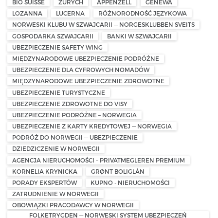
BIO SUISSE
ZURYCH
APPENZELL
GENEWA
LOZANNA
LUCERNA
RÓŻNORODNOŚĆ JĘZYKOWA
NORWESKI KLUBU W SZWAJCARII — NORGESKLUBBEN SVEITS
GOSPODARKA SZWAJCARII
BANKI W SZWAJCARII
UBEZPIECZENIE SAFETY WING
MIĘDZYNARODOWE UBEZPIECZENIE PODRÓŻNE
UBEZPIECZENIE DLA CYFROWYCH NOMADÓW
MIĘDZYNARODOWE UBEZPIECZENIE ZDROWOTNE
UBEZPIECZENIE TURYSTYCZNE
UBEZPIECZENIE ZDROWOTNE DO VISY
UBEZPIECZENIE PODRÓŻNE – NORWEGIA
UBEZPIECZENIE Z KARTY KREDYTOWEJ — NORWEGIA
PODRÓŻ DO NORWEGII — UBEZPIECZENIE
DZIEDZICZENIE W NORWEGII
AGENCJA NIERUCHOMOŚCI – PRIVATMEGLEREN PREMIUM
KORNELIA KRYNICKA
GRØNT BOLIGLÅN
PORADY EKSPERTÓW
KUPNO - NIERUCHOMOŚCI
ZATRUDNIENIE W NORWEGII
OBOWIĄZKI PRACODAWCY W NORWEGII
FOLKETRYGDEN — NORWESKI SYSTEM UBEZPIECZEŃ