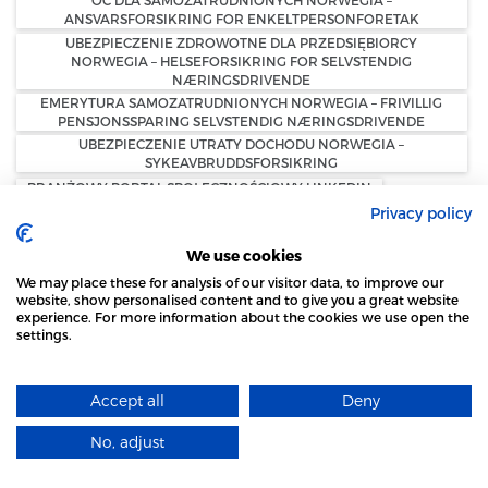
OC DLA SAMOZATRUDNIONYCH NORWEGIA –
ANSVARSFORSIKRING FOR ENKELTPERSONFORETAK
UBEZPIECZENIE ZDROWOTNE DLA PRZEDSIĘBIORCY
NORWEGIA – HELSEFORSIKRING FOR SELVSTENDIG
NÆRINGSDRIVENDE
EMERYTURA SAMOZATRUDNIONYCH NORWEGIA – FRIVILLIG
PENSJONSSPARING SELVSTENDIG NÆRINGSDRIVENDE
UBEZPIECZENIE UTRATY DOCHODU NORWEGIA –
SYKEAVBRUDDSFORSIKRING
BRANŻOWY PORTAL SPOŁECZNOŚCIOWY LINKEDIN
Privacy policy
TRENOWANIE SZTUCZNEJ INTELIGENCJI AI
MODELE GENERATYWNEJ SZTUCZNEJ INTELIGENCJI
We use cookies
ZOFIA PASZKIEWICZ — NRK
We may place these for analysis of our visitor data, to improve our
„NAZISTOWSKIE MARSZE W POLSCE”
REDKACJA NRK
website, show personalised content and to give you a great website
AKTYWNOŚĆ POLSKIEJ SPOŁECZNOŚCI W NORWEGII
experience. For more information about the cookies we use open the
settings.
NYHETSMORGEN
MARSZ NIEPODLEGŁOŚCI W WARSZAWIE
STRONA LOCAL MARKET WYKORZYSTUJE PLIKI
WPŁATA GOTÓWKI W SKLEPIE
COOKIES
WYPŁATA GOTÓWKI W SKLEPIE
Accept all
Deny
DOWIEDZ SIĘ WIĘCEJ
KONTANTTJENESTER I BUTIKK
BANKAXEPT
NORGESGRUPPEN
PIENIĄDZE W NORWEGII
SKLEP KIWI
No, adjust
ROZUMIEM
SKLEP JOKER
SKLEP MENY
POCZTA W DANII