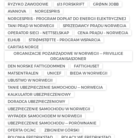
RYZYKO ZAWODOWE
§13 FORSKRIFT
GRØNN JOBB
AVANOVA
NORGESPRIS
NORGESPRIS – PROGRAM DOPŁAT DO ENERGII ELEKTRYCZNEJ
TANI PRĄD W NORWEGII
SPRZEDAWCY PRĄDU NORWEGIA
OPERATOR SIECI – NETTSELSKAP
CENA PRĄDU – NORWEGIA
ELHUB
STRØMSTØTTE – PROGRAM WSPARCIA
CARITAS NORGE
ORGANIZACJE POZARZĄDOWE W NORWEGII — FRIVILLIGE
ORGANISASJONER
DEN NORSKE FATTIGDOMMEN
FATTIGHUSET
MATSENTRALEN
UNICEF
BIEDA W NORWEGII
UBUSTWO W NORWEGII
TANIE UBEZPIECZENIE SAMOCHODU — NORWEGIA
KALKULATOR UBEZPIECZENIOWY
DORADCA UBEZPIECZENIOWY
UBEZPIECZENIE SAMOCHODU W NORWEGII
WYPADEK SAMOCHODEM W NORWEGII
UBEZPIECZENIE SAMOCHODU — PORÓWNANIE
OFERTA OC/AC
ZBIGNIEW GÓRSKI
POLONIA FREDRIKSTAD
POLACY WE FREDRIKSTAD