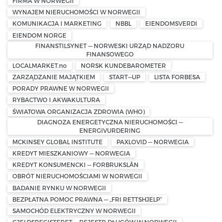
FIRMA W NORWEGII
WYNAJEM NIERUCHOMOŚCI W NORWEGII
KOMUNIKACJA I MARKETING
NBBL
EIENDOMSVERDI
EIENDOM NORGE
FINANSTILSYNET — NORWESKI URZĄD NADZORU
FINANSOWEGO
LOCALMARKET.no
NORSK KUNDEBAROMETER
ZARZĄDZANIE MAJĄTKIEM
START—UP
LISTA FORBESA
PORADY PRAWNE W NORWEGII
RYBACTWO I AKWAKULTURA
ŚWIATOWA ORGANIZACJA ZDROWIA (WHO)
DIAGNOZA ENERGETYCZNA NIERUCHOMOŚCI —
ENERGIVURDERING
MCKINSEY GLOBAL INSTITUTE
PAXLOVID — NORWEGIA
KREDYT MIESZKANIOWY — NORWEGIA
KREDYT KONSUMENCKI — FORBRUKSLÅN
OBRÓT NIERUCHOMOŚCIAMI W NORWEGII
BADANIE RYNKU W NORWEGII
BEZPŁATNA POMOC PRAWNA — „FRI RETTSHJELP”
SAMOCHÓD ELEKTRYCZNY W NORWEGII