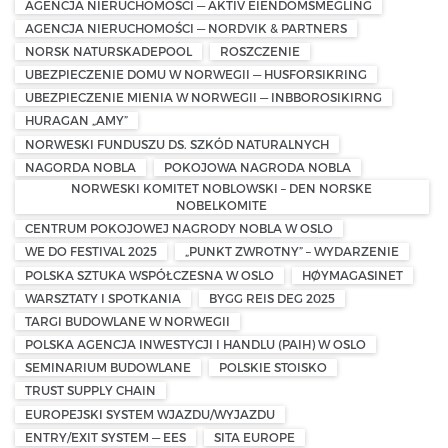
AGENCJA NIERUCHOMOŚCI — AKTIV EIENDOMSMEGLING
AGENCJA NIERUCHOMOŚCI — NORDVIK & PARTNERS
NORSK NATURSKADEPOOL
ROSZCZENIE
UBEZPIECZENIE DOMU W NORWEGII — HUSFORSIKRING
UBEZPIECZENIE MIENIA W NORWEGII — INBBOROSIKIRNG
HURAGAN „AMY”
NORWESKI FUNDUSZU DS. SZKÓD NATURALNYCH
NAGORDA NOBLA
POKOJOWA NAGRODA NOBLA
NORWESKI KOMITET NOBLOWSKI – DEN NORSKE
NOBELKOMITE
CENTRUM POKOJOWEJ NAGRODY NOBLA W OSLO
WE DO FESTIVAL 2025
„PUNKT ZWROTNY” – WYDARZENIE
POLSKA SZTUKA WSPÓŁCZESNA W OSLO
HØYMAGASINET
WARSZTATY I SPOTKANIA
BYGG REIS DEG 2025
TARGI BUDOWLANE W NORWEGII
POLSKA AGENCJA INWESTYCJI I HANDLU (PAIH) W OSLO
SEMINARIUM BUDOWLANE
POLSKIE STOISKO
TRUST SUPPLY CHAIN
EUROPEJSKI SYSTEM WJAZDU/WYJAZDU
ENTRY/EXIT SYSTEM — EES
SITA EUROPE