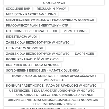
SPOŁECZNYCH
SZKOLENIE BHP
REGULAMIN PRACY
MIESIĘCZNY RAPORT A-MELDING
UBEZPIECZENIE WYPADKOWE PRACOWNIKA W NORWEGII
PRACOWNICZY PLAN EMERYTALNY — OTP
UTLENDINGSDIREKTORATET — UDI
PERMITTERING
REJESTRACJA W UDI
ZASIŁEK DLA BEZROBOTNYCH W NORWEGII
LISTA PŁAC W NORWEGII
ZASIŁEK DLA BEZROBOTNYCH W NORWEGII — DAGPENGER
KONKURS – UPADŁOŚĆ W NORWEGII
BOSTYRER ROLLE – ROLA SYNDYKA
SKYLDNERENS EIENDELER – MAJĄTEK DŁUŻNIKA
KONKURSBO OG KREDITORER – MASA UPADŁOŚCIOWA I
WIERZYCIELE
KONKURSRÅDET NORGE – RADA DS. UPADŁOŚCI W NORWEGII
UBEZPIECZENIE DLA SAMOZATRUDNIONYCH W NORWEGII –
FORSIKRING FOR SELVSTENDIG NÆRINGSDRIVENDE
UBEZPIECZENIE DZIAŁALNOŚCI GOSPODARCZEJ NORWEGIA –
BEDRIFTSFORSIKRING NORGE