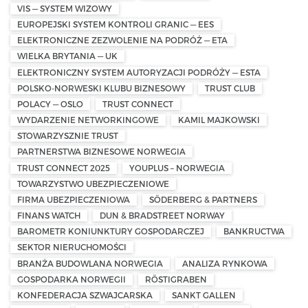
VIS — SYSTEM WIZOWY
EUROPEJSKI SYSTEM KONTROLI GRANIC — EES
ELEKTRONICZNE ZEZWOLENIE NA PODRÓŻ — ETA
WIELKA BRYTANIA — UK
ELEKTRONICZNY SYSTEM AUTORYZACJI PODRÓŻY — ESTA
POLSKO-NORWESKI KLUBU BIZNESOWY
TRUST CLUB
POLACY — OSLO
TRUST CONNECT
WYDARZENIE NETWORKINGOWE
KAMIL MAJKOWSKI
STOWARZYSZNIE TRUST
PARTNERSTWA BIZNESOWE NORWEGIA
TRUST CONNECT 2025
YOUPLUS – NORWEGIA
TOWARZYSTWO UBEZPIECZENIOWE
FIRMA UBEZPIECZENIOWA
SÖDERBERG & PARTNERS
FINANS WATCH
DUN & BRADSTREET NORWAY
BAROMETR KONIUNKTURY GOSPODARCZEJ
BANKRUCTWA
SEKTOR NIERUCHOMOŚCI
BRANŻA BUDOWLANA NORWEGIA
ANALIZA RYNKOWA
GOSPODARKA NORWEGII
RÖSTIGRABEN
KONFEDERACJA SZWAJCARSKA
SANKT GALLEN