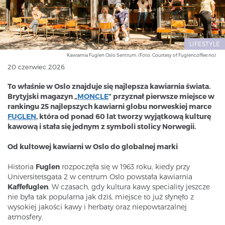
LIFESTYLE
Kawiarnia Fuglen Oslo Sentrum. (Foto: Courtesy of Fuglencoffee.no)
20 czerwiec 2026
To właśnie w Oslo znajduje się najlepsza kawiarnia świata.
Brytyjski magazyn „
MONCLE
” przyznał pierwsze miejsce w
rankingu 25 najlepszych kawiarni globu norweskiej marce
FUGLEN
, która od ponad 60 lat tworzy wyjątkową kulturę
kawową i stała się jednym z symboli stolicy Norwegii.
Od kultowej kawiarni w Oslo do globalnej marki
Historia
Fuglen
rozpoczęła się w 1963 roku, kiedy przy
Universitetsgata 2 w centrum Oslo powstała kawiarnia
Kaffefuglen
. W czasach, gdy kultura kawy speciality jeszcze
nie była tak popularna jak dziś, miejsce to już słynęło z
wysokiej jakości kawy i herbaty oraz niepowtarzalnej
atmosfery.