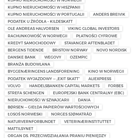
KUPNO NIERUCHOMOŚCI W HISZPANII
KUPNO NIERUCHOMOŚCI W PORTUGALII
ANDERS BREIVIK
PODATEK U ŹRÓDŁA – KILDESKATT
OLE ANDREAS HALVORSEN
VIKING GLOBAL INVESTORS
RACHUNKOWOŚĆ W NORWEGII
PŁATNOŚCI CYFROWE
KREDYT SAMOCHODOWY
STAVANGER AFTENBLADET
BERGENS TIDENDE
BRISTOW NORWAY
NOVO NORDISK
DANSKE BANK
WEGOVY
OZEMPIC
BRANŻA BUDOWLANA
BYGGENÆRINGENS LANDSFORENING
KINO W NORWEGII
PODATEK WYJAZDOWY — „EXIT SKATT”
ALIEXPRESS
VOLVO
HANDELSBANKEN CAPITAL MARKETS
FORBES
STREFA SCHENGEN
EUROPEJSKI BANK CENTRALNY (EBC)
NIERUCHOMOŚCI W SZWAJCARII
DANIA
BØRSEN — GIEŁDA PAPIERÓW WARTOŚCIOWYCH
ŁOSOŚ NORWESKI
NORGES SJØMATRÅD
NATURVERNFORBUNDET
VETERINÆRINSTITUTTET
MATTILSYNET
ORGAN DS. PRZECIWDZIAŁANIA PRANIU PIENIĘDZY