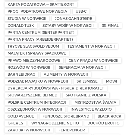
KARTA PODATKOWA — SKATTEKORT
PROGI PODATKOWE NORWEGIA
USB-C
STUDIA W NORWEGII
JONAS GAHR STØRE
DONALD TUSK
SZTABY WOŚP W NORWEGII
33. FINAŁ
PARTIA CENTRUM (SENTERPARTIET)
PARTIA PRACY (ARBEIDERPARTIET)
TRYGVE SLAGSVOLD VEDUM
TESTAMENT W NORWEGII
MAJĄTEK I SPRAWY SPADKOWE
PRAWO MIĘDZYNARODOWE
CENY PRĄDU W NORWEGII
ROZWÓD W NORWEGII
SEPERACJA W NORWEGII
BARNEBIDRAG
ALIMENTY W NORWEGII
PODZIAŁ MAJĄTKU W NOWREGII
SKILSMISSE
MOWI
DYREKCJA RYBOŁÓWSTWA – FISKERIDIREKTORATET
STOWARZYSZENIE BLI MED
SPOTKANIE Z POLSKĄ
POLSKIE CENTRUM INTEGRACJI
MISTRZOSTWA ŚWIATA
OSZCZĘDNOŚCI W NORWEGII
INWESTYCJE W ZŁOTO
GOLD AVENUE
FUNDUSZE STOREBRAND
BLACK ROCK
iSHERES
WYNAGRODZENIE NETTO
DOCHÓD BRUTTO
ZAROBKI W NORWEGII
FERIEPENGER