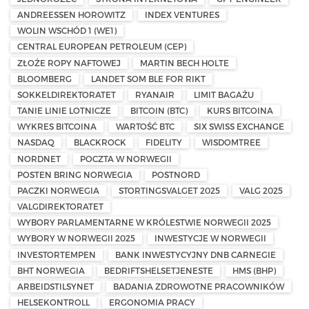
ANDREESSEN HOROWITZ
INDEX VENTURES
WOLIN WSCHÓD 1 (WE1)
CENTRAL EUROPEAN PETROLEUM (CEP)
ZŁOŻE ROPY NAFTOWEJ
MARTIN BECH HOLTE
BLOOMBERG
LANDET SOM BLE FOR RIKT
SOKKELDIREKTORATET
RYANAIR
LIMIT BAGAŻU
TANIE LINIE LOTNICZE
BITCOIN (BTC)
KURS BITCOINA
WYKRES BITCOINA
WARTOŚĆ BTC
SIX SWISS EXCHANGE
NASDAQ
BLACKROCK
FIDELITY
WISDOMTREE
NORDNET
POCZTA W NORWEGII
POSTEN BRING NORWEGIA
POSTNORD
PACZKI NORWEGIA
STORTINGSVALGET 2025
VALG 2025
VALGDIREKTORATET
WYBORY PARLAMENTARNE W KRÓLESTWIE NORWEGII 2025
WYBORY W NORWEGII 2025
INWESTYCJE W NORWEGII
INVESTORTEMPEN
BANK INWESTYCYJNY DNB CARNEGIE
BHT NORWEGIA
BEDRIFTSHELSETJENESTE
HMS (BHP)
ARBEIDSTILSYNET
BADANIA ZDROWOTNE PRACOWNIKÓW
HELSEKONTROLL
ERGONOMIA PRACY