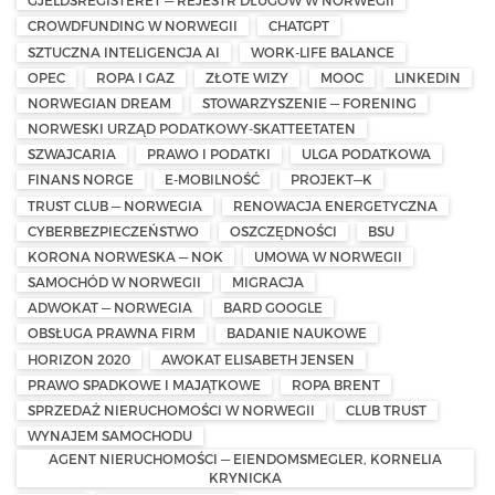
GJELDSREGISTERET — REJESTR DŁUGÓW W NORWEGII
CROWDFUNDING W NORWEGII
CHATGPT
SZTUCZNA INTELIGENCJA AI
WORK-LIFE BALANCE
OPEC
ROPA I GAZ
ZŁOTE WIZY
MOOC
LINKEDIN
NORWEGIAN DREAM
STOWARZYSZENIE — FORENING
NORWESKI URZĄD PODATKOWY-SKATTEETATEN
SZWAJCARIA
PRAWO I PODATKI
ULGA PODATKOWA
FINANS NORGE
E-MOBILNOŚĆ
PROJEKT—K
TRUST CLUB — NORWEGIA
RENOWACJA ENERGETYCZNA
CYBERBEZPIECZEŃSTWO
OSZCZĘDNOŚCI
BSU
KORONA NORWESKA — NOK
UMOWA W NORWEGII
SAMOCHÓD W NORWEGII
MIGRACJA
ADWOKAT — NORWEGIA
BARD GOOGLE
OBSŁUGA PRAWNA FIRM
BADANIE NAUKOWE
HORIZON 2020
AWOKAT ELISABETH JENSEN
PRAWO SPADKOWE I MAJĄTKOWE
ROPA BRENT
SPRZEDAŻ NIERUCHOMOŚCI W NORWEGII
CLUB TRUST
WYNAJEM SAMOCHODU
AGENT NIERUCHOMOŚCI — EIENDOMSMEGLER, KORNELIA
KRYNICKA