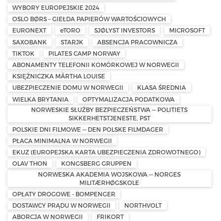
WYBORY EUROPEJSKIE 2024
OSLO BØRS – GIEŁDA PAPIERÓW WARTOŚCIOWYCH
EURONEXT
eTORO
SJØLYST INVESTORS
MICROSOFT
SAXOBANK
STARJK
ABSENCJA PRACOWNICZA
TIKTOK
PILATES CAMP NORWAY
ABONAMENTY TELEFONII KOMÓRKOWEJ W NORWEGII
KSIĘŻNICZKA MÄRTHA LOUISE
UBEZPIECZENIE DOMU W NORWEGII
KLASA ŚREDNIA
WIELKA BRYTANIA
OPTYMALIZACJA PODATKOWA
NORWESKIE SŁUŻBY BEZPIECZEŃSTWA — POLITIETS
SIKKERHETSTJENESTE, PST
POLSKIE DNI FILMOWE — DEN POLSKE FILMDAGER
PŁACA MINIMALNA W NORWEGII
EKUZ (EUROPEJSKA KARTA UBEZPIECZENIA ZDROWOTNEGO)
OLAV THON
KONGSBERG GRUPPEN
NORWESKA AKADEMIA WOJSKOWA — NORGES
MILITÆRHØGSKOLE
OPŁATY DROGOWE - BOMPENGER
DOSTAWCY PRĄDU W NORWEGII
NORTHVOLT
ABORCJA W NORWEGII
FRIKORT