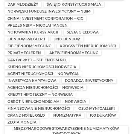
DAR MŁODZIEŻY
ŚWIĘTO KONSTYTUCJI 3 MAJA
NORWESKI FUNDUSZ INWESTYCYJNY — NBIM
CHINA INVESTMENT CORPORATION — CIC
PREZES NBIM – NICOLAI TANGEN
NOTOWANIA I KURSY AKCJI
SESJA GIEŁDOWA
EIENDOMSMEGLER 1
DNB EIENDOM
EIE EIENDOMSMEGLING
KROGSVEEN NIERUCHOMOŚCI
PRIVATMEGLEREN
AKTIV EIENDOMSMEGLING
KARTVERKET — SEEIENDOM.NO
KUPNO NIERUCHOMOŚCI NORWEGIA
AGENT NIERUCHOMOŚCI — NORWEGIA
INWESTYCJA KAPITAŁOWA
DORADCA INWESTYCYJNY
AGENCJA NIERUCHOMOŚCI — NORWEGIA
KREDYT HIPOTECZNY — NORWEGIA
OBRÓT NIERUCHOMOŚCIAMI — NORWEGIA
FINANSOWANIE NIERUCHOMOŚCI
OSLO MYNTGALLERI
GRAND HOTEL OSLO
NUMIZMATYKA
100 DUKATÓW
ZŁOTA MONETA
MIĘDZYNARODOWE STOWARZYSZENIE NUMIZMATYKÓW
ZAWODOWYCH