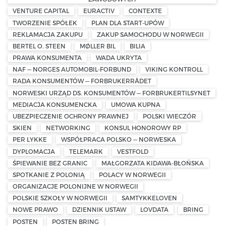
VENTURE CAPITAL
EURACTIV
CONTEXTE
TWORZENIE SPÓŁEK
PLAN DLA START-UPÓW
REKLAMACJA ZAKUPU
ZAKUP SAMOCHODU W NORWEGII
BERTEL O. STEEN
MØLLER BIL
BILIA
PRAWA KONSUMENTA
WADA UKRYTA
NAF — NORGES AUTOMOBIL-FORBUND
VIKING KONTROLL
RADA KONSUMENTÓW — FORBRUKERRÅDET
NORWESKI URZĄD DS. KONSUMENTÓW — FORBRUKERTILSYNET
MEDIACJA KONSUMENCKA
UMOWA KUPNA
UBEZPIECZENIE OCHRONY PRAWNEJ
POLSKI WIECZÓR
SKIEN
NETWORKING
KONSUL HONOROWY RP
PER LYKKE
WSPÓŁPRACA POLSKO — NORWESKA
DYPLOMACJA
TELEMARK
VESTFOLD
ŚPIEWANIE BEZ GRANIC
MAŁGORZATA KIDAWA-BŁOŃSKA
SPOTKANIE Z POLONIĄ
POLACY W NORWEGII
ORGANIZACJE POLONIJNE W NORWEGII
POLSKIE SZKOŁY W NORWEGII
SAMTYKKELOVEN
NOWE PRAWO
DZIENNIK USTAW
LOVDATA
BRING
POSTEN
POSTEN BRING