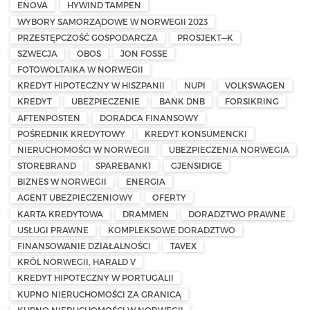
ENOVA
HYWIND TAMPEN
WYBORY SAMORZĄDOWE W NORWEGII 2023
PRZESTĘPCZOŚĆ GOSPODARCZA
PROSJEKT—K
SZWECJA
OBOS
JON FOSSE
FOTOWOLTAIKA W NORWEGII
KREDYT HIPOTECZNY W HISZPANII
NUPI
VOLKSWAGEN
KREDYT
UBEZPIECZENIE
BANK DNB
FORSIKRING
AFTENPOSTEN
DORADCA FINANSOWY
POŚREDNIK KREDYTOWY
KREDYT KONSUMENCKI
NIERUCHOMOŚCI W NORWEGII
UBEZPIECZENIA NORWEGIA
STOREBRAND
SPAREBANK1
GJENSIDIGE
BIZNES W NORWEGII
ENERGIA
AGENT UBEZPIECZENIOWY
OFERTY
KARTA KREDYTOWA
DRAMMEN
DORADZTWO PRAWNE
USŁUGI PRAWNE
KOMPLEKSOWE DORADZTWO
FINANSOWANIE DZIAŁALNOŚCI
TAVEX
KRÓL NORWEGII, HARALD V
KREDYT HIPOTECZNY W PORTUGALII
KUPNO NIERUCHOMOŚCI ZA GRANICĄ
KUPNO NIERUCHOMOŚCI W NORWEGII