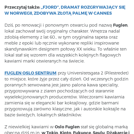
Przeczytaj także:
„FJORD”, DRAMAT ROZGRYWAJĄCY SIĘ
W NORWEGII, ZDOBYWA ZŁOTĄ PALMĘ W CANNES
Dziś, po renowacji i ponownym otwarciu pod nazwą
Fuglen
,
lokal zachował swój oryginalny charakter. Wnętrza nadal
zdobią elementy z lat 60., w tym oryginalna tapeta oraz
meble z epoki lub ręcznie wykonane repliki inspirowane
skandynawskim designem połowy XX wieku. To właśnie ten
lokal stał się wzorem dla wszystkich kolejnych flagowych
kawiarni marki otwieranych na świecie.
FUGLEN OSLO SENTRUM
przy Universitetsgata 2 (Pilestredet)
to miejsce, które żyje przez cały dzień. Od wczesnych godzin
porannych serwowana jest jasno palona kawa speciality,
przygotowywana z ziaren pochodzących od starannie
wyselekcjonowanych producentów. Wieczorami kawiarnia
zamienia się w elegancki bar koktajlowy, gdzie barmani
przygotowują zarówno klasyczne, jak i autorskie koktajle na
bazie świeżych, lokalnych składników.
Z niewielkiej kawiarni w
Oslo Fuglen
stał się globalną marką
obecną dziś m.in.
w Tokio, Kioto, Fukuoce, Seulu, Dżakarcie i