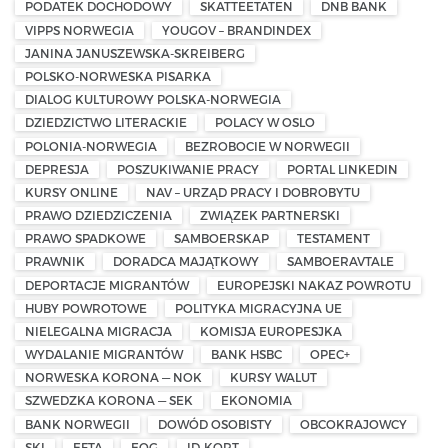
PODATEK DOCHODOWY
SKATTEETATEN
DNB BANK
VIPPS NORWEGIA
YOUGOV – BRANDINDEX
JANINA JANUSZEWSKA-SKREIBERG
POLSKO-NORWESKA PISARKA
DIALOG KULTUROWY POLSKA-NORWEGIA
DZIEDZICTWO LITERACKIE
POLACY W OSLO
POLONIA-NORWEGIA
BEZROBOCIE W NORWEGII
DEPRESJA
POSZUKIWANIE PRACY
PORTAL LINKEDIN
KURSY ONLINE
NAV – URZĄD PRACY I DOBROBYTU
PRAWO DZIEDZICZENIA
ZWIĄZEK PARTNERSKI
PRAWO SPADKOWE
SAMBOERSKAP
TESTAMENT
PRAWNIK
DORADCA MAJĄTKOWY
SAMBOERAVTALE
DEPORTACJE MIGRANTÓW
EUROPEJSKI NAKAZ POWROTU
HUBY POWROTOWE
POLITYKA MIGRACYJNA UE
NIELEGALNA MIGRACJA
KOMISJA EUROPESJKA
WYDALANIE MIGRANTÓW
BANK HSBC
OPEC+
NORWESKA KORONA — NOK
KURSY WALUT
SZWEDZKA KORONA — SEK
EKONOMIA
BANK NORWEGII
DOWÓD OSOBISTY
OBCOKRAJOWCY
SKI
EFTA
EOG
ID-KORT