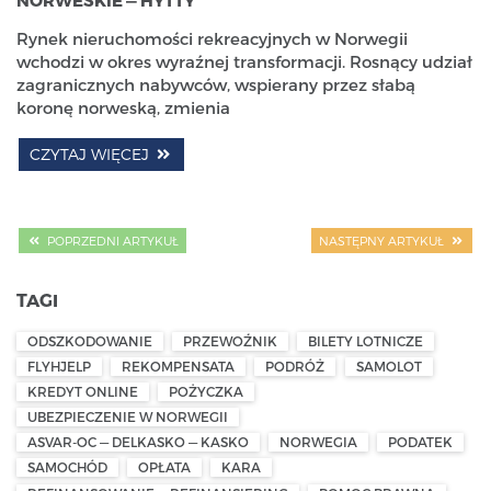
Rynek nieruchomości rekreacyjnych w Norwegii
wchodzi w okres wyraźnej transformacji. Rosnący udział
zagranicznych nabywców, wspierany przez słabą
koronę norweską, zmienia
CZYTAJ WIĘCEJ
POPRZEDNI ARTYKUŁ
NASTĘPNY ARTYKUŁ
TAGI
ODSZKODOWANIE
PRZEWOŹNIK
BILETY LOTNICZE
FLYHJELP
REKOMPENSATA
PODRÓŻ
SAMOLOT
KREDYT ONLINE
POŻYCZKA
UBEZPIECZENIE W NORWEGII
ASVAR-OC — DELKASKO — KASKO
NORWEGIA
PODATEK
SAMOCHÓD
OPŁATA
KARA