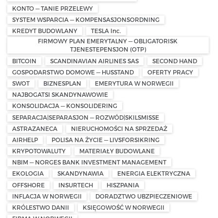
KONTO — TANIE PRZELEWY
SYSTEM WSPARCIA — KOMPENSASJONSORDNING
KREDYT BUDOWLANY
TESLA Inc.
FIRMOWY PLAN EMERYTALNY — OBLIGATORISK
TJENESTEPENSJON (OTP)
BITCOIN
SCANDINAVIAN AIRLINES SAS
SECOND HAND
GOSPODARSTWO DOMOWE — HUSSTAND
OFERTY PRACY
SWOT
BIZNESPLAN
EMERYTURA W NORWEGII
NAJBOGATSI SKANDYNAWOWIE
KONSOLIDACJA — KONSOLIDERING
SEPARACJA|SEPARASJON — ROZWÓD|SKILSMISSE
ASTRAZANECA
NIERUCHOMOŚCI NA SPRZEDAŻ
AIRHELP
POLISA NA ŻYCIE — LIVSFORSIKRING
KRYPOTOWALUTY
MATERIAŁY BUDOWLANE
NBIM — NORGES BANK INVESTMENT MANAGEMENT
EKOLOGIA
SKANDYNAWIA
ENERGIA ELEKTRYCZNA
OFFSHORE
INSURTECH
HISZPANIA
INFLACJA W NORWEGII
DORADZTWO UBZPIECZENIOWE
KRÓLESTWO DANII
KSIĘGOWOŚĆ W NORWEGII