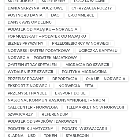
SKLEP JOKER
SKLEP MENY
POCZTA W DANII
DANIA SKRZYNKI POCZTOWE
CYFRYZACJA POCZTY
POSTNORD DANIA
DAO
E-COMMERCE
DANSK AVIS OMDELING
PODATEK OD MAJĄTKU — NORWEGIA
FORMUESSKATT — PODATEK OD MAJĄTKU
BIZNES PRYWATNY
PRZEDSIĘBIORCY W NORWEGII
NORWESKI SYSTEM PODATKOWY
UCIECZKA KAPITAŁU
NORWEGIA — PODATEK MAJĄTKOWY
ØYSTEIN STRAY SPETALEN
MIGRACJA DO SZWECJI
WYDALENIE ZE SZWECJI
POLITYKA MIGRACYJNA
PRZEPISY PRAWNE
DEPORTACJA
CŁA UE — NORWEGIA
EKSPORT Z NORWEGII
NORWEGIA — EFTA
PRZEMYSŁ I HANDEL
EKSPORT DO UE
NASJONAL KOMMUNIKASJONSMYNDIGHET – NKOM
CALL CENTER – NORWEGIA
TELEMARKETING W NORWEGII
SZWAJCARZY
REFERENDUM
PODATEK OD SPADKÓW I DAROWIZN
PODATEK KLIMATYCZNY
PODATKI W SZWAJCARII
KLARNA — USD
TOKEN
STABLECOIN