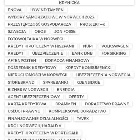
KRYNICKA
ENOVA
HYWIND TAMPEN
WYBORY SAMORZĄDOWE W NORWEGII 2023
PRZESTĘPCZOŚĆ GOSPODARCZA
PROSJEKT—K
SZWECJA
OBOS
JON FOSSE
FOTOWOLTAIKA W NORWEGII
KREDYT HIPOTECZNY W HISZPANII
NUPI
VOLKSWAGEN
KREDYT
UBEZPIECZENIE
BANK DNB
FORSIKRING
AFTENPOSTEN
DORADCA FINANSOWY
POŚREDNIK KREDYTOWY
KREDYT KONSUMENCKI
NIERUCHOMOŚCI W NORWEGII
UBEZPIECZENIA NORWEGIA
STOREBRAND
SPAREBANK1
GJENSIDIGE
BIZNES W NORWEGII
ENERGIA
AGENT UBEZPIECZENIOWY
OFERTY
KARTA KREDYTOWA
DRAMMEN
DORADZTWO PRAWNE
USŁUGI PRAWNE
KOMPLEKSOWE DORADZTWO
FINANSOWANIE DZIAŁALNOŚCI
TAVEX
KRÓL NORWEGII, HARALD V
KREDYT HIPOTECZNY W PORTUGALII