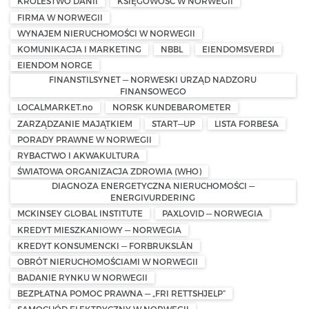
KRÓLESTWO DANII
KSIĘGOWOŚĆ W NORWEGII
FIRMA W NORWEGII
WYNAJEM NIERUCHOMOŚCI W NORWEGII
KOMUNIKACJA I MARKETING
NBBL
EIENDOMSVERDI
EIENDOM NORGE
FINANSTILSYNET — NORWESKI URZĄD NADZORU
FINANSOWEGO
LOCALMARKET.no
NORSK KUNDEBAROMETER
ZARZĄDZANIE MAJĄTKIEM
START—UP
LISTA FORBESA
PORADY PRAWNE W NORWEGII
RYBACTWO I AKWAKULTURA
ŚWIATOWA ORGANIZACJA ZDROWIA (WHO)
DIAGNOZA ENERGETYCZNA NIERUCHOMOŚCI —
ENERGIVURDERING
MCKINSEY GLOBAL INSTITUTE
PAXLOVID — NORWEGIA
KREDYT MIESZKANIOWY — NORWEGIA
KREDYT KONSUMENCKI — FORBRUKSLÅN
OBRÓT NIERUCHOMOŚCIAMI W NORWEGII
BADANIE RYNKU W NORWEGII
BEZPŁATNA POMOC PRAWNA — „FRI RETTSHJELP”