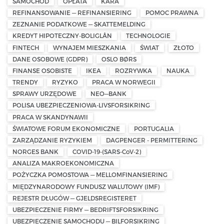
SAMOCHÓD
OPŁATA
KARA
REFINANSOWANIE — REFINANSIERING
POMOC PRAWNA
ZEZNANIE PODATKOWE — SKATTEMELDING
KREDYT HIPOTECZNY-BOLIGLÅN
TECHNOLOGIE
FINTECH
WYNAJEM MIESZKANIA
ŚWIAT
ZŁOTO
DANE OSOBOWE (GDPR)
OSLO BØRS
FINANSE OSOBISTE
IKEA
ROZRYWKA
NAUKA
TRENDY
RYZYKO
PRACA W NORWEGII
SPRAWY URZĘDOWE
NEO—BANK
POLISA UBEZPIECZENIOWA-LIVSFORSIKRING
PRACA W SKANDYNAWII
ŚWIATOWE FORUM EKONOMICZNE
PORTUGALIA
ZARZĄDZANIE RYZYKIEM
DAGPENGER - PERMITTERING
NORGES BANK
COVID-19-(SARS-CoV-2)
ANALIZA MAKROEKONOMICZNA
POŻYCZKA POMOSTOWA — MELLOMFINANSIERING
MIĘDZYNARODOWY FUNDUSZ WALUTOWY (IMF)
REJESTR DŁUGÓW — GJELDSREGISTERET
UBEZPIECZENIE FIRMY — BEDRIFTSFORSIKRING
UBEZPIECZENIE SAMOCHODU — BILFORSIKRING