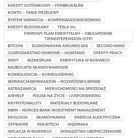
KREDYT GOTÓWKOWY — FORBRUKSLÅN
KONTO — TANIE PRZELEWY
SYSTEM WSPARCIA — KOMPENSASJONSORDNING
KREDYT BUDOWLANY
TESLA Inc.
FIRMOWY PLAN EMERYTALNY — OBLIGATORISK
TJENESTEPENSJON (OTP)
BITCOIN
SCANDINAVIAN AIRLINES SAS
SECOND HAND
GOSPODARSTWO DOMOWE — HUSSTAND
OFERTY PRACY
SWOT
BIZNESPLAN
EMERYTURA W NORWEGII
NAJBOGATSI SKANDYNAWOWIE
KONSOLIDACJA — KONSOLIDERING
SEPARACJA|SEPARASJON — ROZWÓD|SKILSMISSE
ASTRAZANECA
NIERUCHOMOŚCI NA SPRZEDAŻ
AIRHELP
POLISA NA ŻYCIE — LIVSFORSIKRING
KRYPOTOWALUTY
MATERIAŁY BUDOWLANE
NBIM — NORGES BANK INVESTMENT MANAGEMENT
EKOLOGIA
SKANDYNAWIA
ENERGIA ELEKTRYCZNA
OFFSHORE
INSURTECH
HISZPANIA
INFLACJA W NORWEGII
DORADZTWO UBZPIECZENIOWE