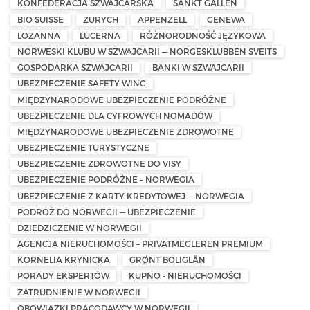
KONFEDERACJA SZWAJCARSKA
SANKT GALLEN
BIO SUISSE
ZURYCH
APPENZELL
GENEWA
LOZANNA
LUCERNA
RÓŻNORODNOŚĆ JĘZYKOWA
NORWESKI KLUBU W SZWAJCARII — NORGESKLUBBEN SVEITS
GOSPODARKA SZWAJCARII
BANKI W SZWAJCARII
UBEZPIECZENIE SAFETY WING
MIĘDZYNARODOWE UBEZPIECZENIE PODRÓŻNE
UBEZPIECZENIE DLA CYFROWYCH NOMADÓW
MIĘDZYNARODOWE UBEZPIECZENIE ZDROWOTNE
UBEZPIECZENIE TURYSTYCZNE
UBEZPIECZENIE ZDROWOTNE DO VISY
UBEZPIECZENIE PODRÓŻNE – NORWEGIA
UBEZPIECZENIE Z KARTY KREDYTOWEJ — NORWEGIA
PODRÓŻ DO NORWEGII — UBEZPIECZENIE
DZIEDZICZENIE W NORWEGII
AGENCJA NIERUCHOMOŚCI – PRIVATMEGLEREN PREMIUM
KORNELIA KRYNICKA
GRØNT BOLIGLÅN
PORADY EKSPERTÓW
KUPNO - NIERUCHOMOŚCI
ZATRUDNIENIE W NORWEGII
OBOWIĄZKI PRACODAWCY W NORWEGII