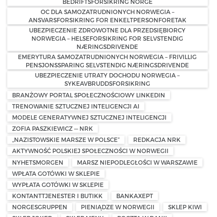
BEDRIFTSFORSIKRING NORGE
OC DLA SAMOZATRUDNIONYCH NORWEGIA –
ANSVARSFORSIKRING FOR ENKELTPERSONFORETAK
UBEZPIECZENIE ZDROWOTNE DLA PRZEDSIĘBIORCY
NORWEGIA – HELSEFORSIKRING FOR SELVSTENDIG
NÆRINGSDRIVENDE
EMERYTURA SAMOZATRUDNIONYCH NORWEGIA – FRIVILLIG
PENSJONSSPARING SELVSTENDIG NÆRINGSDRIVENDE
UBEZPIECZENIE UTRATY DOCHODU NORWEGIA –
SYKEAVBRUDDSFORSIKRING
BRANŻOWY PORTAL SPOŁECZNOŚCIOWY LINKEDIN
TRENOWANIE SZTUCZNEJ INTELIGENCJI AI
MODELE GENERATYWNEJ SZTUCZNEJ INTELIGENCJI
ZOFIA PASZKIEWICZ — NRK
„NAZISTOWSKIE MARSZE W POLSCE”
REDKACJA NRK
AKTYWNOŚĆ POLSKIEJ SPOŁECZNOŚCI W NORWEGII
NYHETSMORGEN
MARSZ NIEPODLEGŁOŚCI W WARSZAWIE
WPŁATA GOTÓWKI W SKLEPIE
WYPŁATA GOTÓWKI W SKLEPIE
KONTANTTJENESTER I BUTIKK
BANKAXEPT
NORGESGRUPPEN
PIENIĄDZE W NORWEGII
SKLEP KIWI