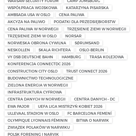
WARSAW SECURITY FORUM
CAMP JOMSBORG
WSPÓŁPRACA WOJSKOWA
KATARZYNA PISARSKA
AMBSADA USA W OSLO
CENA PALIWA
AKCYZA NA PALIWO
PODATKI DLA PRZEDSIĘBIORSTW
CENA PALIWA W NORWEGII
TRZĘSIENIE ZIEMI W NORWEGII
TRZĘSIENIE ZIEMI W OSLO
NORSAR
NORWESKA OBRONA CYWILNA
SØRUMSAND
NESKOLLEN
SKALA RICHTERA
OSLO-BERLIN
VY DSB DEUTSCHE BAHN
HAMBURG
TRASA KOLEJOWA
KONFERENCJA CONNECTDC 2026
CONSTRUCTION CITY OSLO
TRUST CONNECT 2026
BUDOWNICTWO TECHNOLOGICZNE
ZIELONA ENERGIA W NORWEGII
INFRASTRUKTURA CYFROWA
CENTRA DANYCH W NORWEGII
CENTRA DANYCH – DC
EWA PAJOR
UEFA LIGA MISTRZYŃ KOBIET 2026
ULLEVAAL STADION W OSLO
FC BARCELONA FEMENÍ
OLYMPIQUE LYONNAIS FÉMININ
BITWA O NARWIK
ZWIĄZEK POLAKÓW W NARWIKU
POLSK FORENING I NARVIK