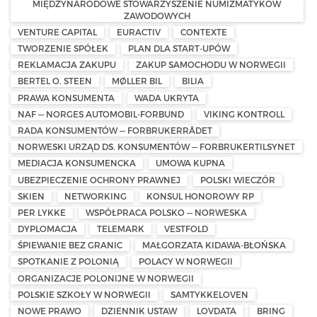
MIĘDZYNARODOWE STOWARZYSZENIE NUMIZMATYKÓW
ZAWODOWYCH
VENTURE CAPITAL
EURACTIV
CONTEXTE
TWORZENIE SPÓŁEK
PLAN DLA START-UPÓW
REKLAMACJA ZAKUPU
ZAKUP SAMOCHODU W NORWEGII
BERTEL O. STEEN
MØLLER BIL
BILIA
PRAWA KONSUMENTA
WADA UKRYTA
NAF — NORGES AUTOMOBIL-FORBUND
VIKING KONTROLL
RADA KONSUMENTÓW — FORBRUKERRÅDET
NORWESKI URZĄD DS. KONSUMENTÓW — FORBRUKERTILSYNET
MEDIACJA KONSUMENCKA
UMOWA KUPNA
UBEZPIECZENIE OCHRONY PRAWNEJ
POLSKI WIECZÓR
SKIEN
NETWORKING
KONSUL HONOROWY RP
PER LYKKE
WSPÓŁPRACA POLSKO — NORWESKA
DYPLOMACJA
TELEMARK
VESTFOLD
ŚPIEWANIE BEZ GRANIC
MAŁGORZATA KIDAWA-BŁOŃSKA
SPOTKANIE Z POLONIĄ
POLACY W NORWEGII
ORGANIZACJE POLONIJNE W NORWEGII
POLSKIE SZKOŁY W NORWEGII
SAMTYKKELOVEN
NOWE PRAWO
DZIENNIK USTAW
LOVDATA
BRING