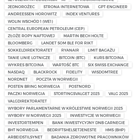
JEDNOROŻEC
STRONA INTERNETOWA
GPT-ENGINEER
ANDREESSEN HOROWITZ
INDEX VENTURES
WOLIN WSCHÓD 1 (WE1)
CENTRAL EUROPEAN PETROLEUM (CEP)
ZŁOŻE ROPY NAFTOWEJ
MARTIN BECH HOLTE
BLOOMBERG
LANDET SOM BLE FOR RIKT
SOKKELDIREKTORATET
RYANAIR
LIMIT BAGAŻU
TANIE LINIE LOTNICZE
BITCOIN (BTC)
KURS BITCOINA
WYKRES BITCOINA
WARTOŚĆ BTC
SIX SWISS EXCHANGE
NASDAQ
BLACKROCK
FIDELITY
WISDOMTREE
NORDNET
POCZTA W NORWEGII
POSTEN BRING NORWEGIA
POSTNORD
PACZKI NORWEGIA
STORTINGSVALGET 2025
VALG 2025
VALGDIREKTORATET
WYBORY PARLAMENTARNE W KRÓLESTWIE NORWEGII 2025
WYBORY W NORWEGII 2025
INWESTYCJE W NORWEGII
INVESTORTEMPEN
BANK INWESTYCYJNY DNB CARNEGIE
BHT NORWEGIA
BEDRIFTSHELSETJENESTE
HMS (BHP)
ARBEIDSTILSYNET
BADANIA ZDROWOTNE PRACOWNIKÓW