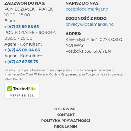
ZADZWOŃ DO NAS:
NAPISZ DO NAS:
PONIEDZIAŁEK - PIĄTEK
post@localmarket.no
10:00 - 18:00
ZGODNOŚĆ Z RODO:
Biuro
privacy@localmarket.no
+ (47) 23 89 88 63
PONIEDZIAŁEK - SOBOTA
ADRES:
08:00 - 20:00
Karenslyst Allé 4, 0278 OSLO,
Agent - Konsultant
NORWAY
+ (47) 45 09 04 66
Postboks 358, SKØYEN
Agent - Konsultant
+ (47) 47 67 35 73
Nasza strona jest chroniona przez najwyższe standardy bezpieczeństwa w
internecie GeoTrust ™ Secure. Co daje Ci gwarancję, że Twoje dane są tu zawsze
bezpieczne.
O SERWISIE
KONTAKT
POLITYKA PRYWATNOŚCI
REGULAMIN