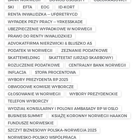
SKI
EFTA
EOG
ID-KORT
RENTA INWALIDZKA — UFØRETRYGD
WYPADEK PRZY PRACY — YRKESSKADE
UBEZPIECZENIE WYPADKOWE W NORWEGII
PRAWO DO RENTY INWALIDZKIEJ
ADVOKATFIRMA NIERZWICKI & BLUSZKO AS
PODATEK W NORWEGII
ZEZNANIE PODATKOWE
SKATTEMELDING
SKATTEETAT (URZĄD SKARBOWY)
ROZLICZENIE PODATKOWE
CENTRALNY BANK NORWEGII
INFLACJA
STOPA PROCENTOWA
WYBORY PREZYDENTA RP 2025
OBWODOWE KOMISJE WYBORCZE
GŁOSOWANIE W NORWEGII
WYBORY PREZYDENCKIE
TELEFON WYBORCZY
WYDZIAŁ KONSULARNY I POLONII AMBASADY RP W OSLO
BUSINESS SUMMIT
KSIĄŻĘ KORONNY NORWEGII HAAKON
FUNDUSZE NORWESKIE
SZCZYT BIZNESOWY POLSKA–NORWEGIA 2025
NORWESKO-POLSKO WSPÓŁPRACA