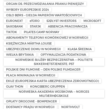
ORGAN DS. PRZECIWDZIAŁANIA PRANIU PIENIĘDZY
WYBORY EUROPEJSKIE 2024
OSLO BØRS – GIEŁDA PAPIERÓW WARTOŚCIOWYCH
EURONEXT
eTORO
SJØLYST INVESTORS
MICROSOFT
SAXOBANK
STARJK
ABSENCJA PRACOWNICZA
TIKTOK
PILATES CAMP NORWAY
ABONAMENTY TELEFONII KOMÓRKOWEJ W NORWEGII
KSIĘŻNICZKA MÄRTHA LOUISE
UBEZPIECZENIE DOMU W NORWEGII
KLASA ŚREDNIA
WIELKA BRYTANIA
OPTYMALIZACJA PODATKOWA
NORWESKIE SŁUŻBY BEZPIECZEŃSTWA — POLITIETS
SIKKERHETSTJENESTE, PST
POLSKIE DNI FILMOWE — DEN POLSKE FILMDAGER
PŁACA MINIMALNA W NORWEGII
EKUZ (EUROPEJSKA KARTA UBEZPIECZENIA ZDROWOTNEGO)
OLAV THON
KONGSBERG GRUPPEN
NORWESKA AKADEMIA WOJSKOWA — NORGES
MILITÆRHØGSKOLE
OPŁATY DROGOWE - BOMPENGER
DOSTAWCY PRĄDU W NORWEGII
NORTHVOLT