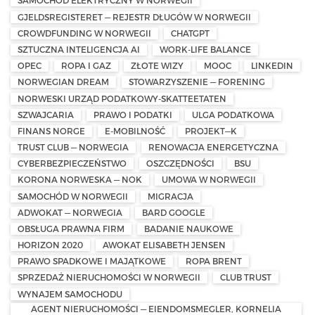
SAMOCHÓD ELEKTRYCZNY W NORWEGII
GJELDSREGISTERET — REJESTR DŁUGÓW W NORWEGII
CROWDFUNDING W NORWEGII
CHATGPT
SZTUCZNA INTELIGENCJA AI
WORK-LIFE BALANCE
OPEC
ROPA I GAZ
ZŁOTE WIZY
MOOC
LINKEDIN
NORWEGIAN DREAM
STOWARZYSZENIE — FORENING
NORWESKI URZĄD PODATKOWY-SKATTEETATEN
SZWAJCARIA
PRAWO I PODATKI
ULGA PODATKOWA
FINANS NORGE
E-MOBILNOŚĆ
PROJEKT—K
TRUST CLUB — NORWEGIA
RENOWACJA ENERGETYCZNA
CYBERBEZPIECZEŃSTWO
OSZCZĘDNOŚCI
BSU
KORONA NORWESKA — NOK
UMOWA W NORWEGII
SAMOCHÓD W NORWEGII
MIGRACJA
ADWOKAT — NORWEGIA
BARD GOOGLE
OBSŁUGA PRAWNA FIRM
BADANIE NAUKOWE
HORIZON 2020
AWOKAT ELISABETH JENSEN
PRAWO SPADKOWE I MAJĄTKOWE
ROPA BRENT
SPRZEDAŻ NIERUCHOMOŚCI W NORWEGII
CLUB TRUST
WYNAJEM SAMOCHODU
AGENT NIERUCHOMOŚCI — EIENDOMSMEGLER, KORNELIA