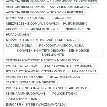
AGENCJA NIERUCHOMOŚCI — EIENDOMSMEGLER KROGSVEEN
AGENCJA NIERUCHOMOŚCI — AKTIV EIENDOMSMEGLING
AGENCJA NIERUCHOMOŚCI — NORDVIK & PARTNERS
NORSK NATURSKADEPOOL
ROSZCZENIE
UBEZPIECZENIE DOMU W NORWEGII — HUSFORSIKRING
UBEZPIECZENIE MIENIA W NORWEGII — INBBOROSIKIRNG
HURAGAN „AMY”
NORWESKI FUNDUSZU DS. SZKÓD NATURALNYCH
NAGORDA NOBLA
POKOJOWA NAGRODA NOBLA
NORWESKI KOMITET NOBLOWSKI – DEN NORSKE
NOBELKOMITE
CENTRUM POKOJOWEJ NAGRODY NOBLA W OSLO
WE DO FESTIVAL 2025
„PUNKT ZWROTNY” – WYDARZENIE
POLSKA SZTUKA WSPÓŁCZESNA W OSLO
HØYMAGASINET
WARSZTATY I SPOTKANIA
BYGG REIS DEG 2025
TARGI BUDOWLANE W NORWEGII
POLSKA AGENCJA INWESTYCJI I HANDLU (PAIH) W OSLO
SEMINARIUM BUDOWLANE
POLSKIE STOISKO
TRUST SUPPLY CHAIN
EUROPEJSKI SYSTEM WJAZDU/WYJAZDU