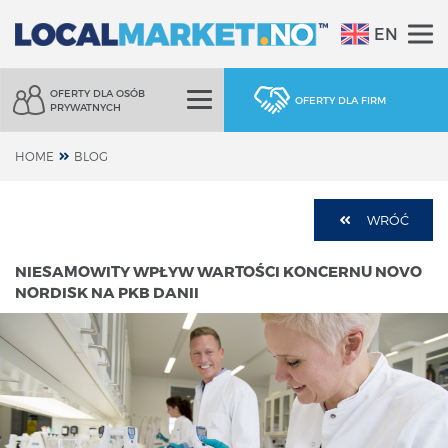
EN
OFERTY DLA OSÓB
OFERTY DLA FIRM
PRYWATNYCH
HOME
BLOG
WRÓĆ
NIESAMOWITY WPŁYW WARTOŚCI KONCERNU NOVO
NORDISK NA PKB DANII