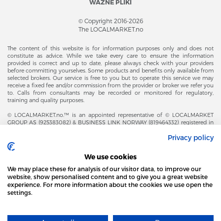
WAŻNE PLIKI
© Copyright 2016-2026
The LOCALMARKET.no
The content of this website is for information purposes only and does not
constitute as advice. While we take every care to ensure the information
provided is correct and up to date, please always check with your providers
before committing yourselves. Some products and benefits only available from
selected brokers. Our service is free to you but to operate this service we may
receive a fixed fee and/or commission from the provider or broker we refer you
to. Calls from consultants may be recorded or monitored for regulatory,
training and quality purposes.
© LOCALMARKET.no.™ is an appointed representative of © LOCALMARKET
GROUP AS (925383082) & BUSINESS LINK NORWAY (819464332) registered in
The Office of Business Enterprises in The Kingdom of Norway |
Privacy policy
Brønnøysundregistrene. Financial & Insurance Services and Markets Authority,
and subject to limited regulation by the Financial Conduct Authority. Head
Office Adresse: Karenslyst Alle 4, 0278 Oslo – Skøyen. Post Adresse: Postboks
We use cookies
358, 0213 Oslo, Norway. Email Contact: post@localmarket.no. Office Contact: +
47 23 89 88 63 © Copyright 2016-2026 The LOCALMARKET GROUP ™.
We may place these for analysis of our visitor data, to improve our
website, show personalised content and to give you a great website
experience. For more information about the cookies we use open the
settings.
DODATKOWO OD ZESPOŁU LOCALMARKET |
USŁUGI DLA BIZNESU
STRONA LOCAL MARKET WYKORZYSTUJE PLIKI
COOKIES