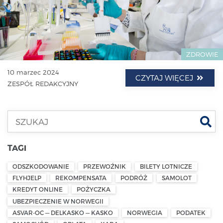
ZDROWIE
10 marzec 2024
CZYTAJ WIĘCEJ
ZESPÓŁ REDAKCYJNY
Szu
TAGI
ODSZKODOWANIE
PRZEWOŹNIK
BILETY LOTNICZE
FLYHJELP
REKOMPENSATA
PODRÓŻ
SAMOLOT
KREDYT ONLINE
POŻYCZKA
UBEZPIECZENIE W NORWEGII
ASVAR-OC — DELKASKO — KASKO
NORWEGIA
PODATEK