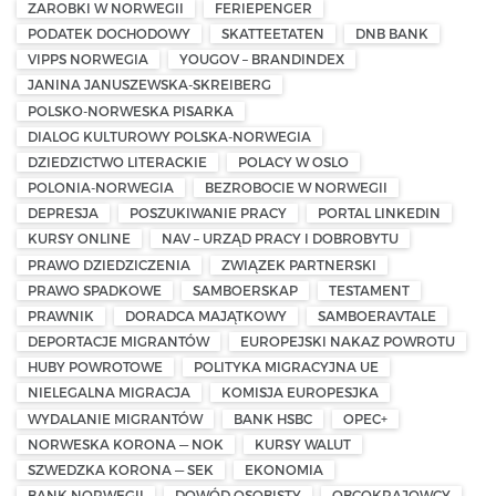
ZAROBKI W NORWEGII
FERIEPENGER
PODATEK DOCHODOWY
SKATTEETATEN
DNB BANK
VIPPS NORWEGIA
YOUGOV – BRANDINDEX
JANINA JANUSZEWSKA-SKREIBERG
POLSKO-NORWESKA PISARKA
DIALOG KULTUROWY POLSKA-NORWEGIA
DZIEDZICTWO LITERACKIE
POLACY W OSLO
POLONIA-NORWEGIA
BEZROBOCIE W NORWEGII
DEPRESJA
POSZUKIWANIE PRACY
PORTAL LINKEDIN
KURSY ONLINE
NAV – URZĄD PRACY I DOBROBYTU
PRAWO DZIEDZICZENIA
ZWIĄZEK PARTNERSKI
PRAWO SPADKOWE
SAMBOERSKAP
TESTAMENT
PRAWNIK
DORADCA MAJĄTKOWY
SAMBOERAVTALE
DEPORTACJE MIGRANTÓW
EUROPEJSKI NAKAZ POWROTU
HUBY POWROTOWE
POLITYKA MIGRACYJNA UE
NIELEGALNA MIGRACJA
KOMISJA EUROPESJKA
WYDALANIE MIGRANTÓW
BANK HSBC
OPEC+
NORWESKA KORONA — NOK
KURSY WALUT
SZWEDZKA KORONA — SEK
EKONOMIA
BANK NORWEGII
DOWÓD OSOBISTY
OBCOKRAJOWCY