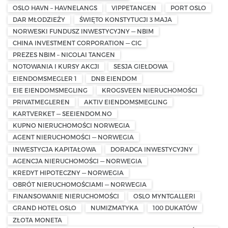
OSLO HAVN – HAVNELANGS
VIPPETANGEN
PORT OSLO
DAR MŁODZIEŻY
ŚWIĘTO KONSTYTUCJI 3 MAJA
NORWESKI FUNDUSZ INWESTYCYJNY — NBIM
CHINA INVESTMENT CORPORATION — CIC
PREZES NBIM – NICOLAI TANGEN
NOTOWANIA I KURSY AKCJI
SESJA GIEŁDOWA
EIENDOMSMEGLER 1
DNB EIENDOM
EIE EIENDOMSMEGLING
KROGSVEEN NIERUCHOMOŚCI
PRIVATMEGLEREN
AKTIV EIENDOMSMEGLING
KARTVERKET — SEEIENDOM.NO
KUPNO NIERUCHOMOŚCI NORWEGIA
AGENT NIERUCHOMOŚCI — NORWEGIA
INWESTYCJA KAPITAŁOWA
DORADCA INWESTYCYJNY
AGENCJA NIERUCHOMOŚCI — NORWEGIA
KREDYT HIPOTECZNY — NORWEGIA
OBRÓT NIERUCHOMOŚCIAMI — NORWEGIA
FINANSOWANIE NIERUCHOMOŚCI
OSLO MYNTGALLERI
GRAND HOTEL OSLO
NUMIZMATYKA
100 DUKATÓW
ZŁOTA MONETA