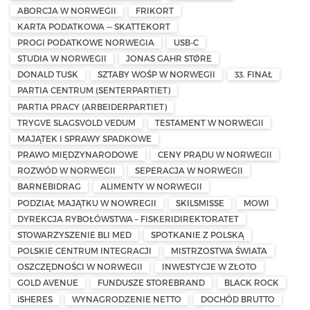
ABORCJA W NORWEGII
FRIKORT
KARTA PODATKOWA — SKATTEKORT
PROGI PODATKOWE NORWEGIA
USB-C
STUDIA W NORWEGII
JONAS GAHR STØRE
DONALD TUSK
SZTABY WOŚP W NORWEGII
33. FINAŁ
PARTIA CENTRUM (SENTERPARTIET)
PARTIA PRACY (ARBEIDERPARTIET)
TRYGVE SLAGSVOLD VEDUM
TESTAMENT W NORWEGII
MAJĄTEK I SPRAWY SPADKOWE
PRAWO MIĘDZYNARODOWE
CENY PRĄDU W NORWEGII
ROZWÓD W NORWEGII
SEPERACJA W NORWEGII
BARNEBIDRAG
ALIMENTY W NORWEGII
PODZIAŁ MAJĄTKU W NOWREGII
SKILSMISSE
MOWI
DYREKCJA RYBOŁÓWSTWA – FISKERIDIREKTORATET
STOWARZYSZENIE BLI MED
SPOTKANIE Z POLSKĄ
POLSKIE CENTRUM INTEGRACJI
MISTRZOSTWA ŚWIATA
OSZCZĘDNOŚCI W NORWEGII
INWESTYCJE W ZŁOTO
GOLD AVENUE
FUNDUSZE STOREBRAND
BLACK ROCK
iSHERES
WYNAGRODZENIE NETTO
DOCHÓD BRUTTO