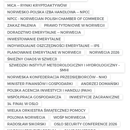
MiCA — RYNKI KRYPTOAKTYWÓW
NORWESKO-POLSKA IZBA HANDLOWA — NPCC
NPCC – NORWEGIAN POLISH CHAMBER OF COMMERCE
ZAKAZ PALENIA
PRAWO TYTONIOWE W NORWEGII
DORADZTWO EMERYTALNE — NORWEGIA
INWESTOWANIE EMERYTALNE
INDYWIDUALNE OSZCZĘDNOŚCI EMERYTALNE — IPS
PLANOWANIE EMERYTALNE W NORWEGII
NORWEGIA 2026
ŚNIEŻNY CHAOS W SZWECJI
SZWEDZKI INSTYTUT METEOROLOGICZNY I HYDROLOGICZNY –
SMHI
NORWESKA KONFEDERACJA PRZEDSIĘBIORCÓW – NHO
MINISTER FINANSÓW I GOSPODARKI
ANDRZEJ DOMAŃSKI
POLSKA AGENCJA INWESTYCJI I HANDLU (PAIH)
WSPÓŁPRACA GOSPODARCZA
INWESTYCJE ZAGRANICZNE
34. FINAŁ W OSLO
WIELKA ORKIESTRA ŚWIĄTECZNEJ POMOCY
POLONIA NORWEGIA
WOŚP NORWEGIA
RADOSŁAW SIKORSKI
OSLO SECURITY CONFERENCE 2026