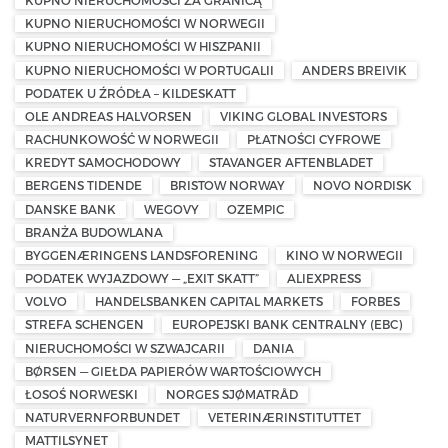
KUPNO NIERUCHOMOŚCI ZA GRANICĄ
KUPNO NIERUCHOMOŚCI W NORWEGII
KUPNO NIERUCHOMOŚCI W HISZPANII
KUPNO NIERUCHOMOŚCI W PORTUGALII
ANDERS BREIVIK
PODATEK U ŹRÓDŁA – KILDESKATT
OLE ANDREAS HALVORSEN
VIKING GLOBAL INVESTORS
RACHUNKOWOŚĆ W NORWEGII
PŁATNOŚCI CYFROWE
KREDYT SAMOCHODOWY
STAVANGER AFTENBLADET
BERGENS TIDENDE
BRISTOW NORWAY
NOVO NORDISK
DANSKE BANK
WEGOVY
OZEMPIC
BRANŻA BUDOWLANA
BYGGENÆRINGENS LANDSFORENING
KINO W NORWEGII
PODATEK WYJAZDOWY — „EXIT SKATT”
ALIEXPRESS
VOLVO
HANDELSBANKEN CAPITAL MARKETS
FORBES
STREFA SCHENGEN
EUROPEJSKI BANK CENTRALNY (EBC)
NIERUCHOMOŚCI W SZWAJCARII
DANIA
BØRSEN — GIEŁDA PAPIERÓW WARTOŚCIOWYCH
ŁOSOŚ NORWESKI
NORGES SJØMATRÅD
NATURVERNFORBUNDET
VETERINÆRINSTITUTTET
MATTILSYNET