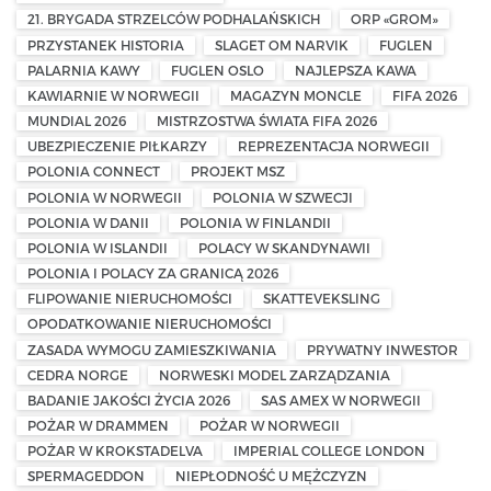
21. BRYGADA STRZELCÓW PODHALAŃSKICH
ORP «GROM»
PRZYSTANEK HISTORIA
SLAGET OM NARVIK
FUGLEN
PALARNIA KAWY
FUGLEN OSLO
NAJLEPSZA KAWA
KAWIARNIE W NORWEGII
MAGAZYN MONCLE
FIFA 2026
MUNDIAL 2026
MISTRZOSTWA ŚWIATA FIFA 2026
UBEZPIECZENIE PIŁKARZY
REPREZENTACJA NORWEGII
POLONIA CONNECT
PROJEKT MSZ
POLONIA W NORWEGII
POLONIA W SZWECJI
POLONIA W DANII
POLONIA W FINLANDII
POLONIA W ISLANDII
POLACY W SKANDYNAWII
POLONIA I POLACY ZA GRANICĄ 2026
FLIPOWANIE NIERUCHOMOŚCI
SKATTEVEKSLING
OPODATKOWANIE NIERUCHOMOŚCI
ZASADA WYMOGU ZAMIESZKIWANIA
PRYWATNY INWESTOR
CEDRA NORGE
NORWESKI MODEL ZARZĄDZANIA
BADANIE JAKOŚCI ŻYCIA 2026
SAS AMEX W NORWEGII
POŻAR W DRAMMEN
POŻAR W NORWEGII
POŻAR W KROKSTADELVA
IMPERIAL COLLEGE LONDON
SPERMAGEDDON
NIEPŁODNOŚĆ U MĘŻCZYZN