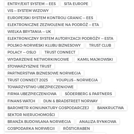
ENTRY/EXIT SYSTEM — EES
SITA EUROPE
VIS — SYSTEM WIZOWY
EUROPEJSKI SYSTEM KONTROLI GRANIC — EES
ELEKTRONICZNE ZEZWOLENIE NA PODRÓŻ — ETA
WIELKA BRYTANIA — UK
ELEKTRONICZNY SYSTEM AUTORYZACJI PODRÓŻY — ESTA
POLSKO-NORWESKI KLUBU BIZNESOWY
TRUST CLUB
POLACY — OSLO
TRUST CONNECT
WYDARZENIE NETWORKINGOWE
KAMIL MAJKOWSKI
STOWARZYSZNIE TRUST
PARTNERSTWA BIZNESOWE NORWEGIA
TRUST CONNECT 2025
YOUPLUS – NORWEGIA
TOWARZYSTWO UBEZPIECZENIOWE
FIRMA UBEZPIECZENIOWA
SÖDERBERG & PARTNERS
FINANS WATCH
DUN & BRADSTREET NORWAY
BAROMETR KONIUNKTURY GOSPODARCZEJ
BANKRUCTWA
SEKTOR NIERUCHOMOŚCI
BRANŻA BUDOWLANA NORWEGIA
ANALIZA RYNKOWA
GOSPODARKA NORWEGII
RÖSTIGRABEN