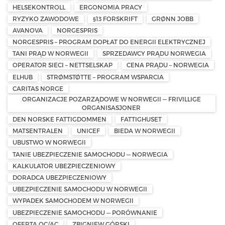
HELSEKONTROLL
ERGONOMIA PRACY
RYZYKO ZAWODOWE
§13 FORSKRIFT
GRØNN JOBB
AVANOVA
NORGESPRIS
NORGESPRIS – PROGRAM DOPŁAT DO ENERGII ELEKTRYCZNEJ
TANI PRĄD W NORWEGII
SPRZEDAWCY PRĄDU NORWEGIA
OPERATOR SIECI – NETTSELSKAP
CENA PRĄDU – NORWEGIA
ELHUB
STRØMSTØTTE – PROGRAM WSPARCIA
CARITAS NORGE
ORGANIZACJE POZARZĄDOWE W NORWEGII — FRIVILLIGE
ORGANISASJONER
DEN NORSKE FATTIGDOMMEN
FATTIGHUSET
MATSENTRALEN
UNICEF
BIEDA W NORWEGII
UBUSTWO W NORWEGII
TANIE UBEZPIECZENIE SAMOCHODU — NORWEGIA
KALKULATOR UBEZPIECZENIOWY
DORADCA UBEZPIECZENIOWY
UBEZPIECZENIE SAMOCHODU W NORWEGII
WYPADEK SAMOCHODEM W NORWEGII
UBEZPIECZENIE SAMOCHODU — PORÓWNANIE
OFERTA OC/AC
ZBIGNIEW GÓRSKI