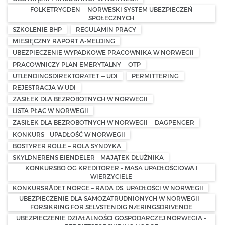
FOLKETRYGDEN — NORWESKI SYSTEM UBEZPIECZEŃ
SPOŁECZNYCH
SZKOLENIE BHP
REGULAMIN PRACY
MIESIĘCZNY RAPORT A-MELDING
UBEZPIECZENIE WYPADKOWE PRACOWNIKA W NORWEGII
PRACOWNICZY PLAN EMERYTALNY — OTP
UTLENDINGSDIREKTORATET — UDI
PERMITTERING
REJESTRACJA W UDI
ZASIŁEK DLA BEZROBOTNYCH W NORWEGII
LISTA PŁAC W NORWEGII
ZASIŁEK DLA BEZROBOTNYCH W NORWEGII — DAGPENGER
KONKURS – UPADŁOŚĆ W NORWEGII
BOSTYRER ROLLE – ROLA SYNDYKA
SKYLDNERENS EIENDELER – MAJĄTEK DŁUŻNIKA
KONKURSBO OG KREDITORER – MASA UPADŁOŚCIOWA I
WIERZYCIELE
KONKURSRÅDET NORGE – RADA DS. UPADŁOŚCI W NORWEGII
UBEZPIECZENIE DLA SAMOZATRUDNIONYCH W NORWEGII –
FORSIKRING FOR SELVSTENDIG NÆRINGSDRIVENDE
UBEZPIECZENIE DZIAŁALNOŚCI GOSPODARCZEJ NORWEGIA –