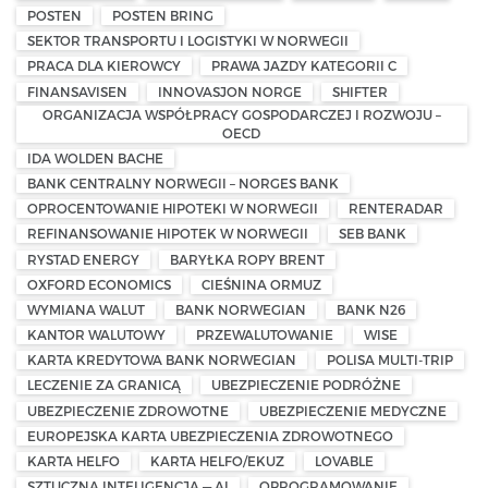
POSTEN
POSTEN BRING
SEKTOR TRANSPORTU I LOGISTYKI W NORWEGII
PRACA DLA KIEROWCY
PRAWA JAZDY KATEGORII C
FINANSAVISEN
INNOVASJON NORGE
SHIFTER
ORGANIZACJA WSPÓŁPRACY GOSPODARCZEJ I ROZWOJU –
OECD
IDA WOLDEN BACHE
BANK CENTRALNY NORWEGII – NORGES BANK
OPROCENTOWANIE HIPOTEKI W NORWEGII
RENTERADAR
REFINANSOWANIE HIPOTEK W NORWEGII
SEB BANK
RYSTAD ENERGY
BARYŁKA ROPY BRENT
OXFORD ECONOMICS
CIEŚNINA ORMUZ
WYMIANA WALUT
BANK NORWEGIAN
BANK N26
KANTOR WALUTOWY
PRZEWALUTOWANIE
WISE
KARTA KREDYTOWA BANK NORWEGIAN
POLISA MULTI-TRIP
LECZENIE ZA GRANICĄ
UBEZPIECZENIE PODRÓŻNE
UBEZPIECZENIE ZDROWOTNE
UBEZPIECZENIE MEDYCZNE
EUROPEJSKA KARTA UBEZPIECZENIA ZDROWOTNEGO
KARTA HELFO
KARTA HELFO/EKUZ
LOVABLE
SZTUCZNA INTELIGENCJA — AI
OPROGRAMOWANIE