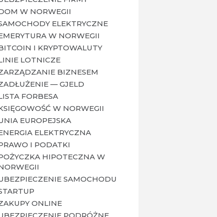
DOM W NORWEGII
SAMOCHODY ELEKTRYCZNE
EMERYTURA W NORWEGII
BITCOIN I KRYPTOWALUTY
LINIE LOTNICZE
ZARZĄDZANIE BIZNESEM
ZADŁUŻENIE — GJELD
LISTA FORBESA
KSIĘGOWOŚĆ W NORWEGII
UNIA EUROPEJSKA
ENERGIA ELEKTRYCZNA
PRAWO I PODATKI
POŻYCZKA HIPOTECZNA W
NORWEGII
UBEZPIECZENIE SAMOCHODU
STARTUP
ZAKUPY ONLINE
UBEZPIECZENIE PODRÓŻNE