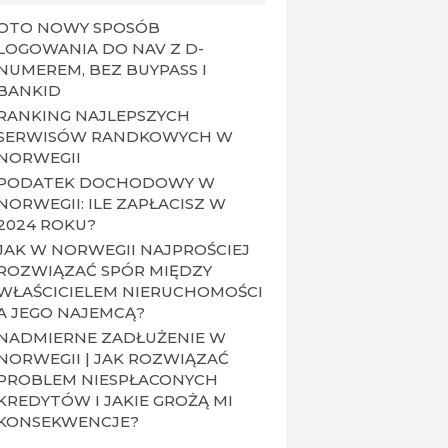
OTO NOWY SPOSÓB
LOGOWANIA DO NAV Z D-
NUMEREM, BEZ BUYPASS I
BANKID
RANKING NAJLEPSZYCH
SERWISÓW RANDKOWYCH W
NORWEGII
PODATEK DOCHODOWY W
NORWEGII: ILE ZAPŁACISZ W
2024 ROKU?
JAK W NORWEGII NAJPROŚCIEJ
ROZWIĄZAĆ SPÓR MIĘDZY
WŁAŚCICIELEM NIERUCHOMOŚCI
A JEGO NAJEMCĄ?
NADMIERNE ZADŁUŻENIE W
NORWEGII | JAK ROZWIĄZAĆ
PROBLEM NIESPŁACONYCH
KREDYTÓW I JAKIE GROŻĄ MI
KONSEKWENCJE?