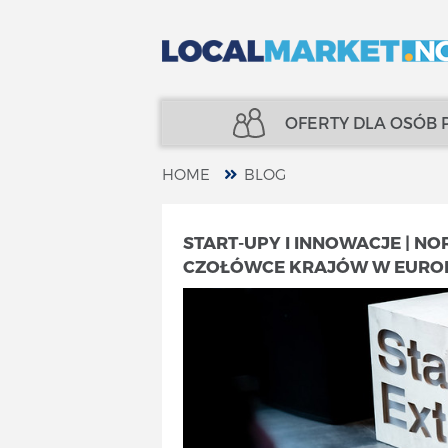
OFERTY DLA OSÓB
HOME
BLOG
NIERUCHOMOŚCI
UBEZPIECZENIA
START-UPY I INNOWACJE | N
CZOŁÓWCE KRAJÓW W EURO
KREDYTY
FINANSE
UBEZPIECZENIA
SPECJALIŚCI
FINANSE
TELECOM
SPECJALIŚCI
USŁUGI