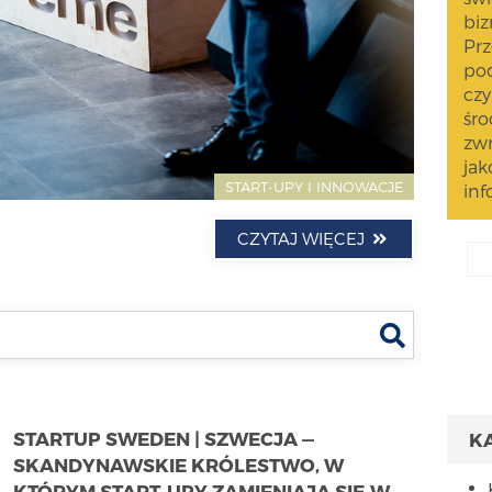
biz
Prz
pod
czy
śro
zwr
jak
START-UPY I INNOWACJE
inf
CZYTAJ WIĘCEJ
Szukaj
STARTUP SWEDEN | SZWECJA —
K
SKANDYNAWSKIE KRÓLESTWO, W
KTÓRYM START-UPY ZAMIENIAJĄ SIĘ W