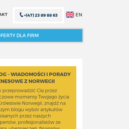
EN
AKT
+(47) 23 89 88 63
FERTY DLA FIRM
ZAMKNIJ X
ZAMKNIJ X
OG - WIADOMOŚCI I PORADY
ZNESOWE Z NORWEGII
 przeprowadzić Cię przez
uczowe momenty Twojego życia
rólestwie Norwegii, znajdź na
szym blogu wybór artykułów
isanych przez naszych
pertów, profesjonalistów ze
ata, ubezpieczeń, finansów,