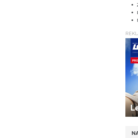
REK
N