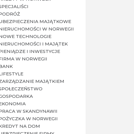
SPECJALIŚCI
PODRÓŻ
UBEZPIECZENIA MAJĄTKOWE
NIERUCHOMOŚCI W NORWEGII
NOWE TECHNOLOGIE
NIERUCHOMOŚCI I MAJĄTEK
PIENIĄDZE I INWESTYCJE
FIRMA W NORWEGII
BANK
LIFESTYLE
ZARZĄDZANIE MAJĄTKIEM
SPOŁECZEŃSTWO
GOSPODARKA
EKONOMIA
PRACA W SKANDYNAWII
POŻYCZKA W NORWEGII
KREDYT NA DOM
UEBZPIECZENIE FIRMY