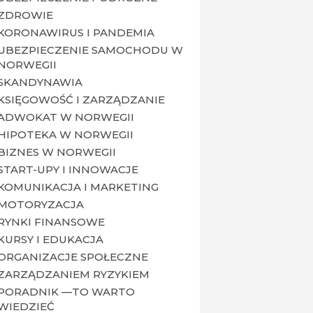
ZDROWIE
KORONAWIRUS I PANDEMIA
UBEZPIECZENIE SAMOCHODU W
NORWEGII
SKANDYNAWIA
KSIĘGOWOŚĆ I ZARZĄDZANIE
ADWOKAT W NORWEGII
HIPOTEKA W NORWEGII
BIZNES W NORWEGII
START-UPY I INNOWACJE
KOMUNIKACJA I MARKETING
MOTORYZACJA
RYNKI FINANSOWE
KURSY I EDUKACJA
ORGANIZACJE SPOŁECZNE
ZARZĄDZANIEM RYZYKIEM
PORADNIK —TO WARTO
WIEDZIEĆ