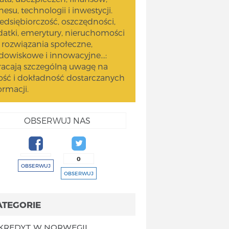
nesu, technologii i inwestycji.
edsiębiorczość, oszczędności,
atki, emerytury, nieruchomości
 rozwiązania społeczne,
dowiskowe i innowacyjne...:
acają szczególną uwagę na
ość i dokładność dostarczanych
ormacji.
OBSERWUJ NAS
0
OBSERWUJ
OBSERWUJ
ATEGORIE
KREDYT W NORWEGII