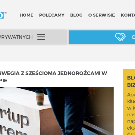
HOME
POLECAMY
BLOG
O SERWISIE
KONT
 PRYWATNYCH
O
ORWEGIA Z SZEŚCIOMA JEDNOROŻCAMI W
BL
PIE
BI
Aby
kl
w K
na
nap
eks
świ