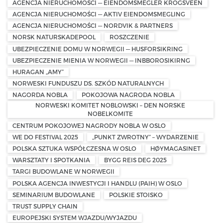
AGENCJA NIERUCHOMOŚCI — EIENDOMSMEGLER KROGSVEEN
AGENCJA NIERUCHOMOŚCI — AKTIV EIENDOMSMEGLING
AGENCJA NIERUCHOMOŚCI — NORDVIK & PARTNERS
NORSK NATURSKADEPOOL
ROSZCZENIE
UBEZPIECZENIE DOMU W NORWEGII — HUSFORSIKRING
UBEZPIECZENIE MIENIA W NORWEGII — INBBOROSIKIRNG
HURAGAN „AMY”
NORWESKI FUNDUSZU DS. SZKÓD NATURALNYCH
NAGORDA NOBLA
POKOJOWA NAGRODA NOBLA
NORWESKI KOMITET NOBLOWSKI – DEN NORSKE
NOBELKOMITE
CENTRUM POKOJOWEJ NAGRODY NOBLA W OSLO
WE DO FESTIVAL 2025
„PUNKT ZWROTNY” – WYDARZENIE
POLSKA SZTUKA WSPÓŁCZESNA W OSLO
HØYMAGASINET
WARSZTATY I SPOTKANIA
BYGG REIS DEG 2025
TARGI BUDOWLANE W NORWEGII
POLSKA AGENCJA INWESTYCJI I HANDLU (PAIH) W OSLO
SEMINARIUM BUDOWLANE
POLSKIE STOISKO
TRUST SUPPLY CHAIN
EUROPEJSKI SYSTEM WJAZDU/WYJAZDU