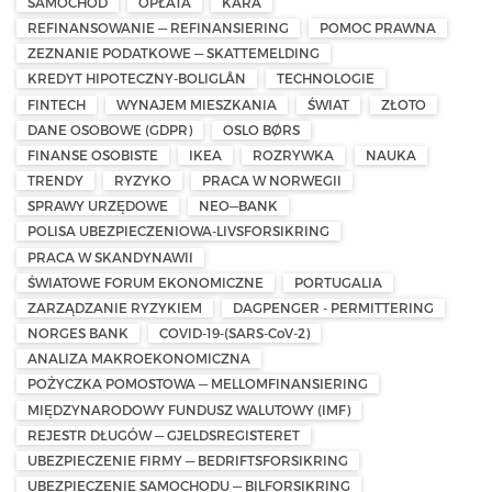
SAMOCHÓD
OPŁATA
KARA
REFINANSOWANIE — REFINANSIERING
POMOC PRAWNA
ZEZNANIE PODATKOWE — SKATTEMELDING
KREDYT HIPOTECZNY-BOLIGLÅN
TECHNOLOGIE
FINTECH
WYNAJEM MIESZKANIA
ŚWIAT
ZŁOTO
DANE OSOBOWE (GDPR)
OSLO BØRS
FINANSE OSOBISTE
IKEA
ROZRYWKA
NAUKA
TRENDY
RYZYKO
PRACA W NORWEGII
SPRAWY URZĘDOWE
NEO—BANK
POLISA UBEZPIECZENIOWA-LIVSFORSIKRING
PRACA W SKANDYNAWII
ŚWIATOWE FORUM EKONOMICZNE
PORTUGALIA
ZARZĄDZANIE RYZYKIEM
DAGPENGER - PERMITTERING
NORGES BANK
COVID-19-(SARS-CoV-2)
ANALIZA MAKROEKONOMICZNA
POŻYCZKA POMOSTOWA — MELLOMFINANSIERING
MIĘDZYNARODOWY FUNDUSZ WALUTOWY (IMF)
REJESTR DŁUGÓW — GJELDSREGISTERET
UBEZPIECZENIE FIRMY — BEDRIFTSFORSIKRING
UBEZPIECZENIE SAMOCHODU — BILFORSIKRING