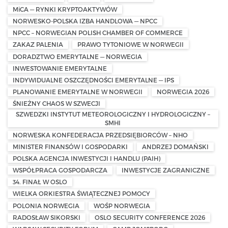
MiCA — RYNKI KRYPTOAKTYWÓW
NORWESKO-POLSKA IZBA HANDLOWA — NPCC
NPCC – NORWEGIAN POLISH CHAMBER OF COMMERCE
ZAKAZ PALENIA
PRAWO TYTONIOWE W NORWEGII
DORADZTWO EMERYTALNE — NORWEGIA
INWESTOWANIE EMERYTALNE
INDYWIDUALNE OSZCZĘDNOŚCI EMERYTALNE — IPS
PLANOWANIE EMERYTALNE W NORWEGII
NORWEGIA 2026
ŚNIEŻNY CHAOS W SZWECJI
SZWEDZKI INSTYTUT METEOROLOGICZNY I HYDROLOGICZNY –
SMHI
NORWESKA KONFEDERACJA PRZEDSIĘBIORCÓW – NHO
MINISTER FINANSÓW I GOSPODARKI
ANDRZEJ DOMAŃSKI
POLSKA AGENCJA INWESTYCJI I HANDLU (PAIH)
WSPÓŁPRACA GOSPODARCZA
INWESTYCJE ZAGRANICZNE
34. FINAŁ W OSLO
WIELKA ORKIESTRA ŚWIĄTECZNEJ POMOCY
POLONIA NORWEGIA
WOŚP NORWEGIA
RADOSŁAW SIKORSKI
OSLO SECURITY CONFERENCE 2026