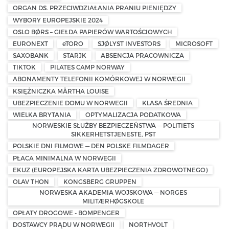
ORGAN DS. PRZECIWDZIAŁANIA PRANIU PIENIĘDZY
WYBORY EUROPEJSKIE 2024
OSLO BØRS – GIEŁDA PAPIERÓW WARTOŚCIOWYCH
EURONEXT
eTORO
SJØLYST INVESTORS
MICROSOFT
SAXOBANK
STARJK
ABSENCJA PRACOWNICZA
TIKTOK
PILATES CAMP NORWAY
ABONAMENTY TELEFONII KOMÓRKOWEJ W NORWEGII
KSIĘŻNICZKA MÄRTHA LOUISE
UBEZPIECZENIE DOMU W NORWEGII
KLASA ŚREDNIA
WIELKA BRYTANIA
OPTYMALIZACJA PODATKOWA
NORWESKIE SŁUŻBY BEZPIECZEŃSTWA — POLITIETS
SIKKERHETSTJENESTE, PST
POLSKIE DNI FILMOWE — DEN POLSKE FILMDAGER
PŁACA MINIMALNA W NORWEGII
EKUZ (EUROPEJSKA KARTA UBEZPIECZENIA ZDROWOTNEGO)
OLAV THON
KONGSBERG GRUPPEN
NORWESKA AKADEMIA WOJSKOWA — NORGES
MILITÆRHØGSKOLE
OPŁATY DROGOWE - BOMPENGER
DOSTAWCY PRĄDU W NORWEGII
NORTHVOLT