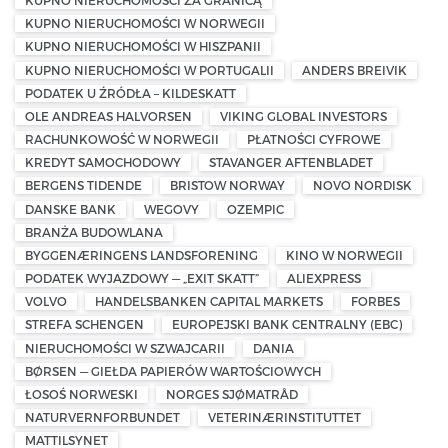
KUPNO NIERUCHOMOŚCI ZA GRANICĄ
KUPNO NIERUCHOMOŚCI W NORWEGII
KUPNO NIERUCHOMOŚCI W HISZPANII
KUPNO NIERUCHOMOŚCI W PORTUGALII
ANDERS BREIVIK
PODATEK U ŹRÓDŁA – KILDESKATT
OLE ANDREAS HALVORSEN
VIKING GLOBAL INVESTORS
RACHUNKOWOŚĆ W NORWEGII
PŁATNOŚCI CYFROWE
KREDYT SAMOCHODOWY
STAVANGER AFTENBLADET
BERGENS TIDENDE
BRISTOW NORWAY
NOVO NORDISK
DANSKE BANK
WEGOVY
OZEMPIC
BRANŻA BUDOWLANA
BYGGENÆRINGENS LANDSFORENING
KINO W NORWEGII
PODATEK WYJAZDOWY — „EXIT SKATT”
ALIEXPRESS
VOLVO
HANDELSBANKEN CAPITAL MARKETS
FORBES
STREFA SCHENGEN
EUROPEJSKI BANK CENTRALNY (EBC)
NIERUCHOMOŚCI W SZWAJCARII
DANIA
BØRSEN — GIEŁDA PAPIERÓW WARTOŚCIOWYCH
ŁOSOŚ NORWESKI
NORGES SJØMATRÅD
NATURVERNFORBUNDET
VETERINÆRINSTITUTTET
MATTILSYNET