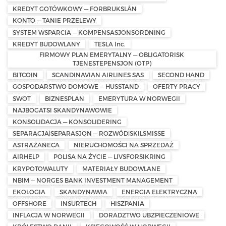
KREDYT GOTÓWKOWY — FORBRUKSLÅN
KONTO — TANIE PRZELEWY
SYSTEM WSPARCIA — KOMPENSASJONSORDNING
KREDYT BUDOWLANY
TESLA Inc.
FIRMOWY PLAN EMERYTALNY — OBLIGATORISK
TJENESTEPENSJON (OTP)
BITCOIN
SCANDINAVIAN AIRLINES SAS
SECOND HAND
GOSPODARSTWO DOMOWE — HUSSTAND
OFERTY PRACY
SWOT
BIZNESPLAN
EMERYTURA W NORWEGII
NAJBOGATSI SKANDYNAWOWIE
KONSOLIDACJA — KONSOLIDERING
SEPARACJA|SEPARASJON — ROZWÓD|SKILSMISSE
ASTRAZANECA
NIERUCHOMOŚCI NA SPRZEDAŻ
AIRHELP
POLISA NA ŻYCIE — LIVSFORSIKRING
KRYPOTOWALUTY
MATERIAŁY BUDOWLANE
NBIM — NORGES BANK INVESTMENT MANAGEMENT
EKOLOGIA
SKANDYNAWIA
ENERGIA ELEKTRYCZNA
OFFSHORE
INSURTECH
HISZPANIA
INFLACJA W NORWEGII
DORADZTWO UBZPIECZENIOWE