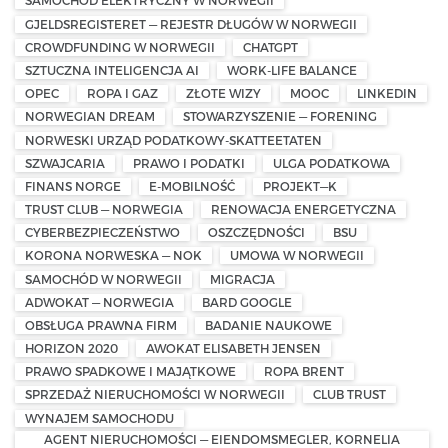
SAMOCHÓD ELEKTRYCZNY W NORWEGII
GJELDSREGISTERET — REJESTR DŁUGÓW W NORWEGII
CROWDFUNDING W NORWEGII
CHATGPT
SZTUCZNA INTELIGENCJA AI
WORK-LIFE BALANCE
OPEC
ROPA I GAZ
ZŁOTE WIZY
MOOC
LINKEDIN
NORWEGIAN DREAM
STOWARZYSZENIE — FORENING
NORWESKI URZĄD PODATKOWY-SKATTEETATEN
SZWAJCARIA
PRAWO I PODATKI
ULGA PODATKOWA
FINANS NORGE
E-MOBILNOŚĆ
PROJEKT—K
TRUST CLUB — NORWEGIA
RENOWACJA ENERGETYCZNA
CYBERBEZPIECZEŃSTWO
OSZCZĘDNOŚCI
BSU
KORONA NORWESKA — NOK
UMOWA W NORWEGII
SAMOCHÓD W NORWEGII
MIGRACJA
ADWOKAT — NORWEGIA
BARD GOOGLE
OBSŁUGA PRAWNA FIRM
BADANIE NAUKOWE
HORIZON 2020
AWOKAT ELISABETH JENSEN
PRAWO SPADKOWE I MAJĄTKOWE
ROPA BRENT
SPRZEDAŻ NIERUCHOMOŚCI W NORWEGII
CLUB TRUST
WYNAJEM SAMOCHODU
AGENT NIERUCHOMOŚCI — EIENDOMSMEGLER, KORNELIA