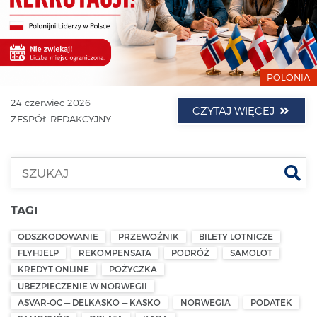
POLONIA
24 czerwiec 2026
CZYTAJ WIĘCEJ
ZESPÓŁ REDAKCYJNY
Szu
TAGI
ODSZKODOWANIE
PRZEWOŹNIK
BILETY LOTNICZE
FLYHJELP
REKOMPENSATA
PODRÓŻ
SAMOLOT
KREDYT ONLINE
POŻYCZKA
UBEZPIECZENIE W NORWEGII
ASVAR-OC — DELKASKO — KASKO
NORWEGIA
PODATEK