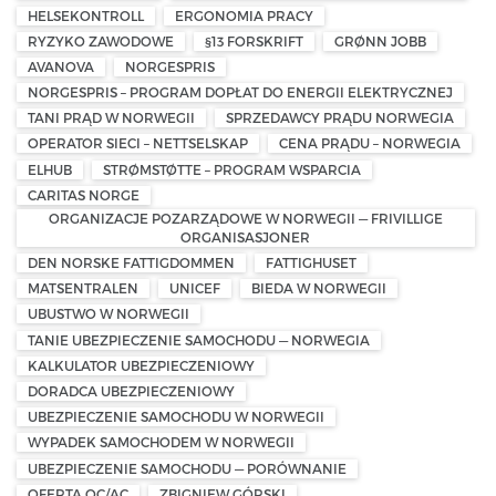
HELSEKONTROLL
ERGONOMIA PRACY
RYZYKO ZAWODOWE
§13 FORSKRIFT
GRØNN JOBB
AVANOVA
NORGESPRIS
NORGESPRIS – PROGRAM DOPŁAT DO ENERGII ELEKTRYCZNEJ
TANI PRĄD W NORWEGII
SPRZEDAWCY PRĄDU NORWEGIA
OPERATOR SIECI – NETTSELSKAP
CENA PRĄDU – NORWEGIA
ELHUB
STRØMSTØTTE – PROGRAM WSPARCIA
CARITAS NORGE
ORGANIZACJE POZARZĄDOWE W NORWEGII — FRIVILLIGE
ORGANISASJONER
DEN NORSKE FATTIGDOMMEN
FATTIGHUSET
MATSENTRALEN
UNICEF
BIEDA W NORWEGII
UBUSTWO W NORWEGII
TANIE UBEZPIECZENIE SAMOCHODU — NORWEGIA
KALKULATOR UBEZPIECZENIOWY
DORADCA UBEZPIECZENIOWY
UBEZPIECZENIE SAMOCHODU W NORWEGII
WYPADEK SAMOCHODEM W NORWEGII
UBEZPIECZENIE SAMOCHODU — PORÓWNANIE
OFERTA OC/AC
ZBIGNIEW GÓRSKI