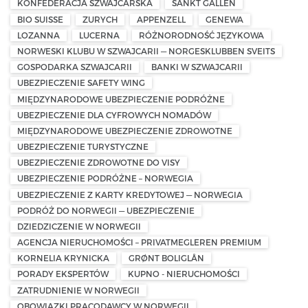
KONFEDERACJA SZWAJCARSKA
SANKT GALLEN
BIO SUISSE
ZURYCH
APPENZELL
GENEWA
LOZANNA
LUCERNA
RÓŻNORODNOŚĆ JĘZYKOWA
NORWESKI KLUBU W SZWAJCARII — NORGESKLUBBEN SVEITS
GOSPODARKA SZWAJCARII
BANKI W SZWAJCARII
UBEZPIECZENIE SAFETY WING
MIĘDZYNARODOWE UBEZPIECZENIE PODRÓŻNE
UBEZPIECZENIE DLA CYFROWYCH NOMADÓW
MIĘDZYNARODOWE UBEZPIECZENIE ZDROWOTNE
UBEZPIECZENIE TURYSTYCZNE
UBEZPIECZENIE ZDROWOTNE DO VISY
UBEZPIECZENIE PODRÓŻNE – NORWEGIA
UBEZPIECZENIE Z KARTY KREDYTOWEJ — NORWEGIA
PODRÓŻ DO NORWEGII — UBEZPIECZENIE
DZIEDZICZENIE W NORWEGII
AGENCJA NIERUCHOMOŚCI – PRIVATMEGLEREN PREMIUM
KORNELIA KRYNICKA
GRØNT BOLIGLÅN
PORADY EKSPERTÓW
KUPNO - NIERUCHOMOŚCI
ZATRUDNIENIE W NORWEGII
OBOWIĄZKI PRACODAWCY W NORWEGII