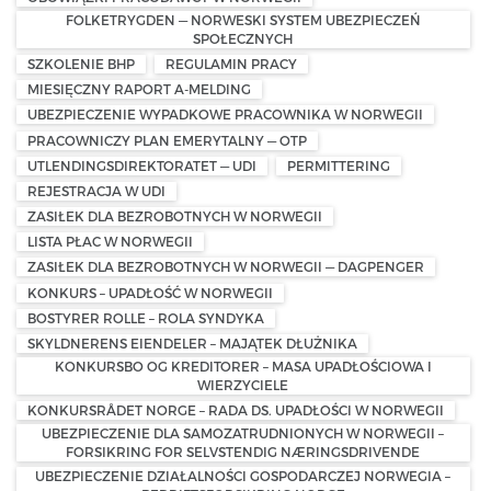
FOLKETRYGDEN — NORWESKI SYSTEM UBEZPIECZEŃ
SPOŁECZNYCH
SZKOLENIE BHP
REGULAMIN PRACY
MIESIĘCZNY RAPORT A-MELDING
UBEZPIECZENIE WYPADKOWE PRACOWNIKA W NORWEGII
PRACOWNICZY PLAN EMERYTALNY — OTP
UTLENDINGSDIREKTORATET — UDI
PERMITTERING
REJESTRACJA W UDI
ZASIŁEK DLA BEZROBOTNYCH W NORWEGII
LISTA PŁAC W NORWEGII
ZASIŁEK DLA BEZROBOTNYCH W NORWEGII — DAGPENGER
KONKURS – UPADŁOŚĆ W NORWEGII
BOSTYRER ROLLE – ROLA SYNDYKA
SKYLDNERENS EIENDELER – MAJĄTEK DŁUŻNIKA
KONKURSBO OG KREDITORER – MASA UPADŁOŚCIOWA I
WIERZYCIELE
KONKURSRÅDET NORGE – RADA DS. UPADŁOŚCI W NORWEGII
UBEZPIECZENIE DLA SAMOZATRUDNIONYCH W NORWEGII –
FORSIKRING FOR SELVSTENDIG NÆRINGSDRIVENDE
UBEZPIECZENIE DZIAŁALNOŚCI GOSPODARCZEJ NORWEGIA –