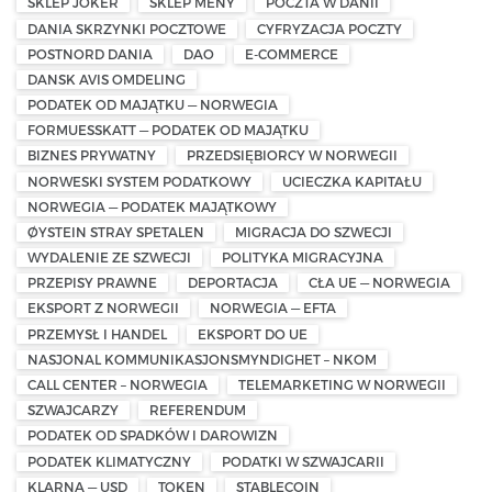
SKLEP JOKER
SKLEP MENY
POCZTA W DANII
DANIA SKRZYNKI POCZTOWE
CYFRYZACJA POCZTY
POSTNORD DANIA
DAO
E-COMMERCE
DANSK AVIS OMDELING
PODATEK OD MAJĄTKU — NORWEGIA
FORMUESSKATT — PODATEK OD MAJĄTKU
BIZNES PRYWATNY
PRZEDSIĘBIORCY W NORWEGII
NORWESKI SYSTEM PODATKOWY
UCIECZKA KAPITAŁU
NORWEGIA — PODATEK MAJĄTKOWY
ØYSTEIN STRAY SPETALEN
MIGRACJA DO SZWECJI
WYDALENIE ZE SZWECJI
POLITYKA MIGRACYJNA
PRZEPISY PRAWNE
DEPORTACJA
CŁA UE — NORWEGIA
EKSPORT Z NORWEGII
NORWEGIA — EFTA
PRZEMYSŁ I HANDEL
EKSPORT DO UE
NASJONAL KOMMUNIKASJONSMYNDIGHET – NKOM
CALL CENTER – NORWEGIA
TELEMARKETING W NORWEGII
SZWAJCARZY
REFERENDUM
PODATEK OD SPADKÓW I DAROWIZN
PODATEK KLIMATYCZNY
PODATKI W SZWAJCARII
KLARNA — USD
TOKEN
STABLECOIN