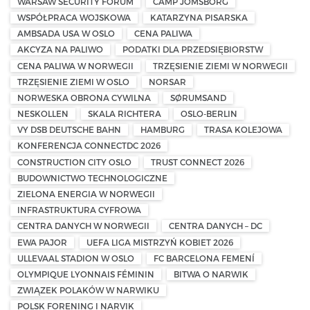
WARSAW SECURITY FORUM
CAMP JOMSBORG
WSPÓŁPRACA WOJSKOWA
KATARZYNA PISARSKA
AMBSADA USA W OSLO
CENA PALIWA
AKCYZA NA PALIWO
PODATKI DLA PRZEDSIĘBIORSTW
CENA PALIWA W NORWEGII
TRZĘSIENIE ZIEMI W NORWEGII
TRZĘSIENIE ZIEMI W OSLO
NORSAR
NORWESKA OBRONA CYWILNA
SØRUMSAND
NESKOLLEN
SKALA RICHTERA
OSLO-BERLIN
VY DSB DEUTSCHE BAHN
HAMBURG
TRASA KOLEJOWA
KONFERENCJA CONNECTDC 2026
CONSTRUCTION CITY OSLO
TRUST CONNECT 2026
BUDOWNICTWO TECHNOLOGICZNE
ZIELONA ENERGIA W NORWEGII
INFRASTRUKTURA CYFROWA
CENTRA DANYCH W NORWEGII
CENTRA DANYCH – DC
EWA PAJOR
UEFA LIGA MISTRZYŃ KOBIET 2026
ULLEVAAL STADION W OSLO
FC BARCELONA FEMENÍ
OLYMPIQUE LYONNAIS FÉMININ
BITWA O NARWIK
ZWIĄZEK POLAKÓW W NARWIKU
POLSK FORENING I NARVIK