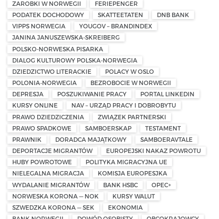
ZAROBKI W NORWEGII
FERIEPENGER
PODATEK DOCHODOWY
SKATTEETATEN
DNB BANK
VIPPS NORWEGIA
YOUGOV – BRANDINDEX
JANINA JANUSZEWSKA-SKREIBERG
POLSKO-NORWESKA PISARKA
DIALOG KULTUROWY POLSKA-NORWEGIA
DZIEDZICTWO LITERACKIE
POLACY W OSLO
POLONIA-NORWEGIA
BEZROBOCIE W NORWEGII
DEPRESJA
POSZUKIWANIE PRACY
PORTAL LINKEDIN
KURSY ONLINE
NAV – URZĄD PRACY I DOBROBYTU
PRAWO DZIEDZICZENIA
ZWIĄZEK PARTNERSKI
PRAWO SPADKOWE
SAMBOERSKAP
TESTAMENT
PRAWNIK
DORADCA MAJĄTKOWY
SAMBOERAVTALE
DEPORTACJE MIGRANTÓW
EUROPEJSKI NAKAZ POWROTU
HUBY POWROTOWE
POLITYKA MIGRACYJNA UE
NIELEGALNA MIGRACJA
KOMISJA EUROPESJKA
WYDALANIE MIGRANTÓW
BANK HSBC
OPEC+
NORWESKA KORONA — NOK
KURSY WALUT
SZWEDZKA KORONA — SEK
EKONOMIA
BANK NORWEGII
DOWÓD OSOBISTY
OBCOKRAJOWCY