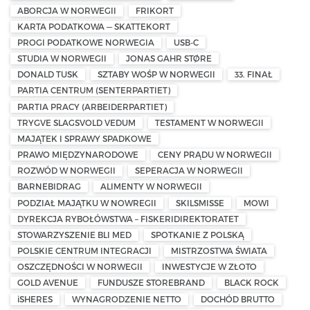
ABORCJA W NORWEGII
FRIKORT
KARTA PODATKOWA — SKATTEKORT
PROGI PODATKOWE NORWEGIA
USB-C
STUDIA W NORWEGII
JONAS GAHR STØRE
DONALD TUSK
SZTABY WOŚP W NORWEGII
33. FINAŁ
PARTIA CENTRUM (SENTERPARTIET)
PARTIA PRACY (ARBEIDERPARTIET)
TRYGVE SLAGSVOLD VEDUM
TESTAMENT W NORWEGII
MAJĄTEK I SPRAWY SPADKOWE
PRAWO MIĘDZYNARODOWE
CENY PRĄDU W NORWEGII
ROZWÓD W NORWEGII
SEPERACJA W NORWEGII
BARNEBIDRAG
ALIMENTY W NORWEGII
PODZIAŁ MAJĄTKU W NOWREGII
SKILSMISSE
MOWI
DYREKCJA RYBOŁÓWSTWA – FISKERIDIREKTORATET
STOWARZYSZENIE BLI MED
SPOTKANIE Z POLSKĄ
POLSKIE CENTRUM INTEGRACJI
MISTRZOSTWA ŚWIATA
OSZCZĘDNOŚCI W NORWEGII
INWESTYCJE W ZŁOTO
GOLD AVENUE
FUNDUSZE STOREBRAND
BLACK ROCK
iSHERES
WYNAGRODZENIE NETTO
DOCHÓD BRUTTO