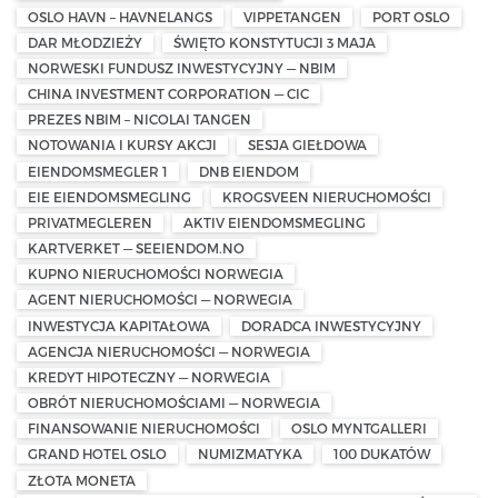
OSLO HAVN – HAVNELANGS
VIPPETANGEN
PORT OSLO
DAR MŁODZIEŻY
ŚWIĘTO KONSTYTUCJI 3 MAJA
NORWESKI FUNDUSZ INWESTYCYJNY — NBIM
CHINA INVESTMENT CORPORATION — CIC
PREZES NBIM – NICOLAI TANGEN
NOTOWANIA I KURSY AKCJI
SESJA GIEŁDOWA
EIENDOMSMEGLER 1
DNB EIENDOM
EIE EIENDOMSMEGLING
KROGSVEEN NIERUCHOMOŚCI
PRIVATMEGLEREN
AKTIV EIENDOMSMEGLING
KARTVERKET — SEEIENDOM.NO
KUPNO NIERUCHOMOŚCI NORWEGIA
AGENT NIERUCHOMOŚCI — NORWEGIA
INWESTYCJA KAPITAŁOWA
DORADCA INWESTYCYJNY
AGENCJA NIERUCHOMOŚCI — NORWEGIA
KREDYT HIPOTECZNY — NORWEGIA
OBRÓT NIERUCHOMOŚCIAMI — NORWEGIA
FINANSOWANIE NIERUCHOMOŚCI
OSLO MYNTGALLERI
GRAND HOTEL OSLO
NUMIZMATYKA
100 DUKATÓW
ZŁOTA MONETA