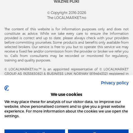
WAŻNE PLIKI
© Copyright 2016-2026
The LOCALMARKET.no
The content of this website is for information purposes only and does not
constitute as advice. While we take every care to ensure the information
provided is correct and up to date, please always check with your providers
before committing yourselves. Some products and benefits only available from
selected brokers. Our service is free to you but to operate this service we may
receive a fixed fee and/or commission from the provider or broker we refer you
to. Calls from consultants may be recorded or monitored for regulatory,
training and quality purposes.
© LOCALMARKET.no.™ is an appointed representative of © LOCALMARKET
GROUP AS (925383082) & BUSINESS LINK NORWAY (819464332) registered in
The Office of Business Enterprises in The Kingdom of Norway |
Privacy policy
Brønnøysundregistrene. Financial & Insurance Services and Markets Authority,
and subject to limited regulation by the Financial Conduct Authority. Head
Office Adresse: Karenslyst Alle 4, 0278 Oslo – Skøyen. Post Adresse: Postboks
We use cookies
358, 0213 Oslo, Norway. Email Contact: post@localmarket.no. Office Contact: +
47 23 89 88 63 © Copyright 2016-2026 The LOCALMARKET GROUP ™.
We may place these for analysis of our visitor data, to improve our
website, show personalised content and to give you a great website
experience. For more information about the cookies we use open the
settings.
DODATKOWO OD ZESPOŁU LOCALMARKET |
USŁUGI DLA BIZNESU
STRONA LOCAL MARKET WYKORZYSTUJE PLIKI
COOKIES