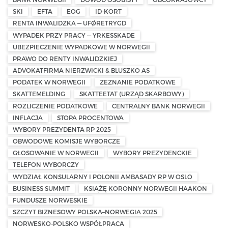
SKI
EFTA
EOG
ID-KORT
RENTA INWALIDZKA — UFØRETRYGD
WYPADEK PRZY PRACY — YRKESSKADE
UBEZPIECZENIE WYPADKOWE W NORWEGII
PRAWO DO RENTY INWALIDZKIEJ
ADVOKATFIRMA NIERZWICKI & BLUSZKO AS
PODATEK W NORWEGII
ZEZNANIE PODATKOWE
SKATTEMELDING
SKATTEETAT (URZĄD SKARBOWY)
ROZLICZENIE PODATKOWE
CENTRALNY BANK NORWEGII
INFLACJA
STOPA PROCENTOWA
WYBORY PREZYDENTA RP 2025
OBWODOWE KOMISJE WYBORCZE
GŁOSOWANIE W NORWEGII
WYBORY PREZYDENCKIE
TELEFON WYBORCZY
WYDZIAŁ KONSULARNY I POLONII AMBASADY RP W OSLO
BUSINESS SUMMIT
KSIĄŻĘ KORONNY NORWEGII HAAKON
FUNDUSZE NORWESKIE
SZCZYT BIZNESOWY POLSKA–NORWEGIA 2025
NORWESKO-POLSKO WSPÓŁPRACA