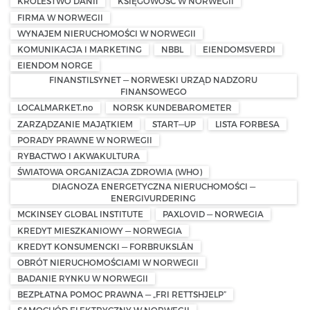
KRÓLESTWO DANII
KSIĘGOWOŚĆ W NORWEGII
FIRMA W NORWEGII
WYNAJEM NIERUCHOMOŚCI W NORWEGII
KOMUNIKACJA I MARKETING
NBBL
EIENDOMSVERDI
EIENDOM NORGE
FINANSTILSYNET — NORWESKI URZĄD NADZORU
FINANSOWEGO
LOCALMARKET.no
NORSK KUNDEBAROMETER
ZARZĄDZANIE MAJĄTKIEM
START—UP
LISTA FORBESA
PORADY PRAWNE W NORWEGII
RYBACTWO I AKWAKULTURA
ŚWIATOWA ORGANIZACJA ZDROWIA (WHO)
DIAGNOZA ENERGETYCZNA NIERUCHOMOŚCI —
ENERGIVURDERING
MCKINSEY GLOBAL INSTITUTE
PAXLOVID — NORWEGIA
KREDYT MIESZKANIOWY — NORWEGIA
KREDYT KONSUMENCKI — FORBRUKSLÅN
OBRÓT NIERUCHOMOŚCIAMI W NORWEGII
BADANIE RYNKU W NORWEGII
BEZPŁATNA POMOC PRAWNA — „FRI RETTSHJELP”