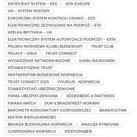
ENTRY/EXIT SYSTEM — EES
SITA EUROPE
VIS — SYSTEM WIZOWY
EUROPEJSKI SYSTEM KONTROLI GRANIC — EES
ELEKTRONICZNE ZEZWOLENIE NA PODRÓŻ — ETA
WIELKA BRYTANIA — UK
ELEKTRONICZNY SYSTEM AUTORYZACJI PODRÓŻY — ESTA
POLSKO-NORWESKI KLUBU BIZNESOWY
TRUST CLUB
POLACY — OSLO
TRUST CONNECT
WYDARZENIE NETWORKINGOWE
KAMIL MAJKOWSKI
STOWARZYSZNIE TRUST
PARTNERSTWA BIZNESOWE NORWEGIA
TRUST CONNECT 2025
YOUPLUS – NORWEGIA
TOWARZYSTWO UBEZPIECZENIOWE
FIRMA UBEZPIECZENIOWA
SÖDERBERG & PARTNERS
FINANS WATCH
DUN & BRADSTREET NORWAY
BAROMETR KONIUNKTURY GOSPODARCZEJ
BANKRUCTWA
SEKTOR NIERUCHOMOŚCI
BRANŻA BUDOWLANA NORWEGIA
ANALIZA RYNKOWA
GOSPODARKA NORWEGII
RÖSTIGRABEN