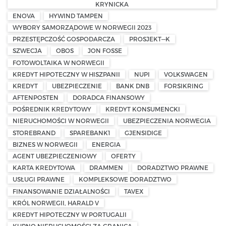
KRYNICKA
ENOVA
HYWIND TAMPEN
WYBORY SAMORZĄDOWE W NORWEGII 2023
PRZESTĘPCZOŚĆ GOSPODARCZA
PROSJEKT—K
SZWECJA
OBOS
JON FOSSE
FOTOWOLTAIKA W NORWEGII
KREDYT HIPOTECZNY W HISZPANII
NUPI
VOLKSWAGEN
KREDYT
UBEZPIECZENIE
BANK DNB
FORSIKRING
AFTENPOSTEN
DORADCA FINANSOWY
POŚREDNIK KREDYTOWY
KREDYT KONSUMENCKI
NIERUCHOMOŚCI W NORWEGII
UBEZPIECZENIA NORWEGIA
STOREBRAND
SPAREBANK1
GJENSIDIGE
BIZNES W NORWEGII
ENERGIA
AGENT UBEZPIECZENIOWY
OFERTY
KARTA KREDYTOWA
DRAMMEN
DORADZTWO PRAWNE
USŁUGI PRAWNE
KOMPLEKSOWE DORADZTWO
FINANSOWANIE DZIAŁALNOŚCI
TAVEX
KRÓL NORWEGII, HARALD V
KREDYT HIPOTECZNY W PORTUGALII