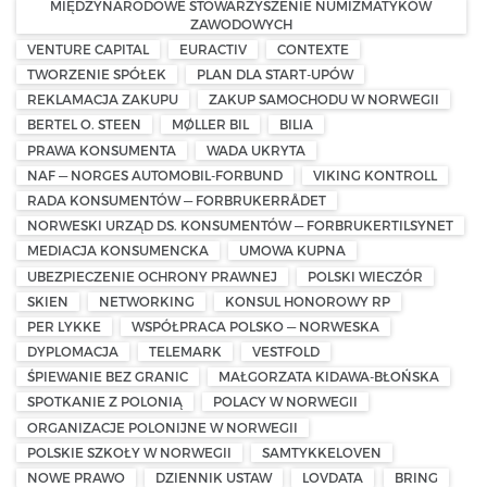
MIĘDZYNARODOWE STOWARZYSZENIE NUMIZMATYKÓW
ZAWODOWYCH
VENTURE CAPITAL
EURACTIV
CONTEXTE
TWORZENIE SPÓŁEK
PLAN DLA START-UPÓW
REKLAMACJA ZAKUPU
ZAKUP SAMOCHODU W NORWEGII
BERTEL O. STEEN
MØLLER BIL
BILIA
PRAWA KONSUMENTA
WADA UKRYTA
NAF — NORGES AUTOMOBIL-FORBUND
VIKING KONTROLL
RADA KONSUMENTÓW — FORBRUKERRÅDET
NORWESKI URZĄD DS. KONSUMENTÓW — FORBRUKERTILSYNET
MEDIACJA KONSUMENCKA
UMOWA KUPNA
UBEZPIECZENIE OCHRONY PRAWNEJ
POLSKI WIECZÓR
SKIEN
NETWORKING
KONSUL HONOROWY RP
PER LYKKE
WSPÓŁPRACA POLSKO — NORWESKA
DYPLOMACJA
TELEMARK
VESTFOLD
ŚPIEWANIE BEZ GRANIC
MAŁGORZATA KIDAWA-BŁOŃSKA
SPOTKANIE Z POLONIĄ
POLACY W NORWEGII
ORGANIZACJE POLONIJNE W NORWEGII
POLSKIE SZKOŁY W NORWEGII
SAMTYKKELOVEN
NOWE PRAWO
DZIENNIK USTAW
LOVDATA
BRING