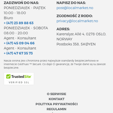
ZADZWOŃ DO NAS:
NAPISZ DO NAS:
PONIEDZIAŁEK - PIĄTEK
post@localmarket.no
10:00 - 18:00
ZGODNOŚĆ Z RODO:
Biuro
privacy@localmarket.no
+ (47) 23 89 88 63
PONIEDZIAŁEK - SOBOTA
ADRES:
08:00 - 20:00
Karenslyst Allé 4, 0278 OSLO,
Agent - Konsultant
NORWAY
+ (47) 45 09 04 66
Postboks 358, SKØYEN
Agent - Konsultant
+ (47) 47 67 35 73
Nasza strona jest chroniona przez najwyższe standardy bezpieczeństwa w
internecie GeoTrust ™ Secure. Co daje Ci gwarancję, że Twoje dane są tu zawsze
bezpieczne.
O SERWISIE
KONTAKT
POLITYKA PRYWATNOŚCI
REGULAMIN