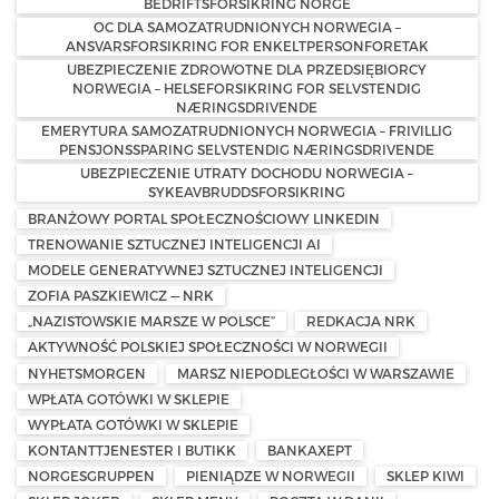
BEDRIFTSFORSIKRING NORGE
OC DLA SAMOZATRUDNIONYCH NORWEGIA –
ANSVARSFORSIKRING FOR ENKELTPERSONFORETAK
UBEZPIECZENIE ZDROWOTNE DLA PRZEDSIĘBIORCY
NORWEGIA – HELSEFORSIKRING FOR SELVSTENDIG
NÆRINGSDRIVENDE
EMERYTURA SAMOZATRUDNIONYCH NORWEGIA – FRIVILLIG
PENSJONSSPARING SELVSTENDIG NÆRINGSDRIVENDE
UBEZPIECZENIE UTRATY DOCHODU NORWEGIA –
SYKEAVBRUDDSFORSIKRING
BRANŻOWY PORTAL SPOŁECZNOŚCIOWY LINKEDIN
TRENOWANIE SZTUCZNEJ INTELIGENCJI AI
MODELE GENERATYWNEJ SZTUCZNEJ INTELIGENCJI
ZOFIA PASZKIEWICZ — NRK
„NAZISTOWSKIE MARSZE W POLSCE”
REDKACJA NRK
AKTYWNOŚĆ POLSKIEJ SPOŁECZNOŚCI W NORWEGII
NYHETSMORGEN
MARSZ NIEPODLEGŁOŚCI W WARSZAWIE
WPŁATA GOTÓWKI W SKLEPIE
WYPŁATA GOTÓWKI W SKLEPIE
KONTANTTJENESTER I BUTIKK
BANKAXEPT
NORGESGRUPPEN
PIENIĄDZE W NORWEGII
SKLEP KIWI