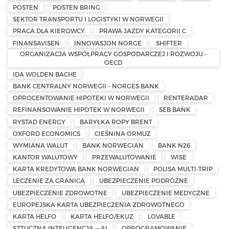
POSTEN
POSTEN BRING
SEKTOR TRANSPORTU I LOGISTYKI W NORWEGII
PRACA DLA KIEROWCY
PRAWA JAZDY KATEGORII C
FINANSAVISEN
INNOVASJON NORGE
SHIFTER
ORGANIZACJA WSPÓŁPRACY GOSPODARCZEJ I ROZWOJU –
OECD
IDA WOLDEN BACHE
BANK CENTRALNY NORWEGII – NORGES BANK
OPROCENTOWANIE HIPOTEKI W NORWEGII
RENTERADAR
REFINANSOWANIE HIPOTEK W NORWEGII
SEB BANK
RYSTAD ENERGY
BARYŁKA ROPY BRENT
OXFORD ECONOMICS
CIEŚNINA ORMUZ
WYMIANA WALUT
BANK NORWEGIAN
BANK N26
KANTOR WALUTOWY
PRZEWALUTOWANIE
WISE
KARTA KREDYTOWA BANK NORWEGIAN
POLISA MULTI-TRIP
LECZENIE ZA GRANICĄ
UBEZPIECZENIE PODRÓŻNE
UBEZPIECZENIE ZDROWOTNE
UBEZPIECZENIE MEDYCZNE
EUROPEJSKA KARTA UBEZPIECZENIA ZDROWOTNEGO
KARTA HELFO
KARTA HELFO/EKUZ
LOVABLE
SZTUCZNA INTELIGENCJA — AI
OPROGRAMOWANIE