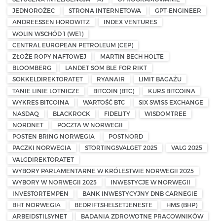
JEDNOROŻEC
STRONA INTERNETOWA
GPT-ENGINEER
ANDREESSEN HOROWITZ
INDEX VENTURES
WOLIN WSCHÓD 1 (WE1)
CENTRAL EUROPEAN PETROLEUM (CEP)
ZŁOŻE ROPY NAFTOWEJ
MARTIN BECH HOLTE
BLOOMBERG
LANDET SOM BLE FOR RIKT
SOKKELDIREKTORATET
RYANAIR
LIMIT BAGAŻU
TANIE LINIE LOTNICZE
BITCOIN (BTC)
KURS BITCOINA
WYKRES BITCOINA
WARTOŚĆ BTC
SIX SWISS EXCHANGE
NASDAQ
BLACKROCK
FIDELITY
WISDOMTREE
NORDNET
POCZTA W NORWEGII
POSTEN BRING NORWEGIA
POSTNORD
PACZKI NORWEGIA
STORTINGSVALGET 2025
VALG 2025
VALGDIREKTORATET
WYBORY PARLAMENTARNE W KRÓLESTWIE NORWEGII 2025
WYBORY W NORWEGII 2025
INWESTYCJE W NORWEGII
INVESTORTEMPEN
BANK INWESTYCYJNY DNB CARNEGIE
BHT NORWEGIA
BEDRIFTSHELSETJENESTE
HMS (BHP)
ARBEIDSTILSYNET
BADANIA ZDROWOTNE PRACOWNIKÓW