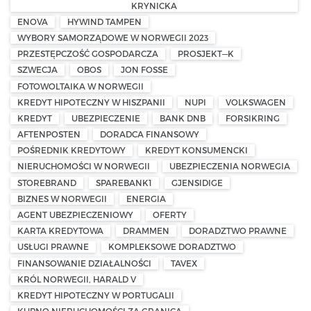
KRYNICKA
ENOVA
HYWIND TAMPEN
WYBORY SAMORZĄDOWE W NORWEGII 2023
PRZESTĘPCZOŚĆ GOSPODARCZA
PROSJEKT—K
SZWECJA
OBOS
JON FOSSE
FOTOWOLTAIKA W NORWEGII
KREDYT HIPOTECZNY W HISZPANII
NUPI
VOLKSWAGEN
KREDYT
UBEZPIECZENIE
BANK DNB
FORSIKRING
AFTENPOSTEN
DORADCA FINANSOWY
POŚREDNIK KREDYTOWY
KREDYT KONSUMENCKI
NIERUCHOMOŚCI W NORWEGII
UBEZPIECZENIA NORWEGIA
STOREBRAND
SPAREBANK1
GJENSIDIGE
BIZNES W NORWEGII
ENERGIA
AGENT UBEZPIECZENIOWY
OFERTY
KARTA KREDYTOWA
DRAMMEN
DORADZTWO PRAWNE
USŁUGI PRAWNE
KOMPLEKSOWE DORADZTWO
FINANSOWANIE DZIAŁALNOŚCI
TAVEX
KRÓL NORWEGII, HARALD V
KREDYT HIPOTECZNY W PORTUGALII