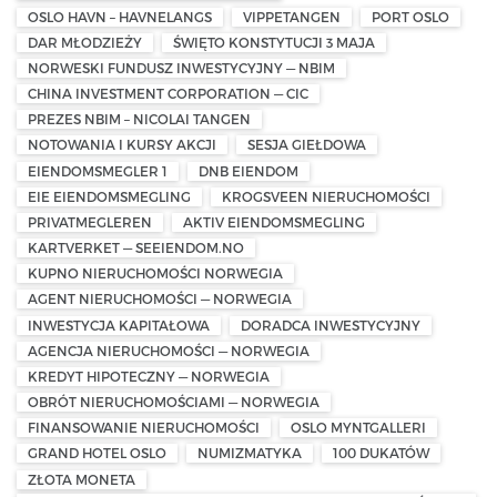
OSLO HAVN – HAVNELANGS
VIPPETANGEN
PORT OSLO
DAR MŁODZIEŻY
ŚWIĘTO KONSTYTUCJI 3 MAJA
NORWESKI FUNDUSZ INWESTYCYJNY — NBIM
CHINA INVESTMENT CORPORATION — CIC
PREZES NBIM – NICOLAI TANGEN
NOTOWANIA I KURSY AKCJI
SESJA GIEŁDOWA
EIENDOMSMEGLER 1
DNB EIENDOM
EIE EIENDOMSMEGLING
KROGSVEEN NIERUCHOMOŚCI
PRIVATMEGLEREN
AKTIV EIENDOMSMEGLING
KARTVERKET — SEEIENDOM.NO
KUPNO NIERUCHOMOŚCI NORWEGIA
AGENT NIERUCHOMOŚCI — NORWEGIA
INWESTYCJA KAPITAŁOWA
DORADCA INWESTYCYJNY
AGENCJA NIERUCHOMOŚCI — NORWEGIA
KREDYT HIPOTECZNY — NORWEGIA
OBRÓT NIERUCHOMOŚCIAMI — NORWEGIA
FINANSOWANIE NIERUCHOMOŚCI
OSLO MYNTGALLERI
GRAND HOTEL OSLO
NUMIZMATYKA
100 DUKATÓW
ZŁOTA MONETA