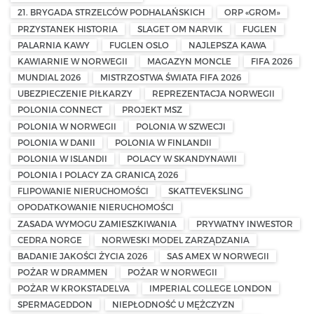
21. BRYGADA STRZELCÓW PODHALAŃSKICH
ORP «GROM»
PRZYSTANEK HISTORIA
SLAGET OM NARVIK
FUGLEN
PALARNIA KAWY
FUGLEN OSLO
NAJLEPSZA KAWA
KAWIARNIE W NORWEGII
MAGAZYN MONCLE
FIFA 2026
MUNDIAL 2026
MISTRZOSTWA ŚWIATA FIFA 2026
UBEZPIECZENIE PIŁKARZY
REPREZENTACJA NORWEGII
POLONIA CONNECT
PROJEKT MSZ
POLONIA W NORWEGII
POLONIA W SZWECJI
POLONIA W DANII
POLONIA W FINLANDII
POLONIA W ISLANDII
POLACY W SKANDYNAWII
POLONIA I POLACY ZA GRANICĄ 2026
FLIPOWANIE NIERUCHOMOŚCI
SKATTEVEKSLING
OPODATKOWANIE NIERUCHOMOŚCI
ZASADA WYMOGU ZAMIESZKIWANIA
PRYWATNY INWESTOR
CEDRA NORGE
NORWESKI MODEL ZARZĄDZANIA
BADANIE JAKOŚCI ŻYCIA 2026
SAS AMEX W NORWEGII
POŻAR W DRAMMEN
POŻAR W NORWEGII
POŻAR W KROKSTADELVA
IMPERIAL COLLEGE LONDON
SPERMAGEDDON
NIEPŁODNOŚĆ U MĘŻCZYZN