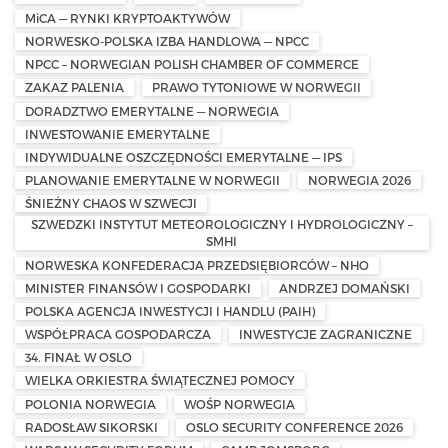
MiCA — RYNKI KRYPTOAKTYWÓW
NORWESKO-POLSKA IZBA HANDLOWA — NPCC
NPCC – NORWEGIAN POLISH CHAMBER OF COMMERCE
ZAKAZ PALENIA
PRAWO TYTONIOWE W NORWEGII
DORADZTWO EMERYTALNE — NORWEGIA
INWESTOWANIE EMERYTALNE
INDYWIDUALNE OSZCZĘDNOŚCI EMERYTALNE — IPS
PLANOWANIE EMERYTALNE W NORWEGII
NORWEGIA 2026
ŚNIEŻNY CHAOS W SZWECJI
SZWEDZKI INSTYTUT METEOROLOGICZNY I HYDROLOGICZNY –
SMHI
NORWESKA KONFEDERACJA PRZEDSIĘBIORCÓW – NHO
MINISTER FINANSÓW I GOSPODARKI
ANDRZEJ DOMAŃSKI
POLSKA AGENCJA INWESTYCJI I HANDLU (PAIH)
WSPÓŁPRACA GOSPODARCZA
INWESTYCJE ZAGRANICZNE
34. FINAŁ W OSLO
WIELKA ORKIESTRA ŚWIĄTECZNEJ POMOCY
POLONIA NORWEGIA
WOŚP NORWEGIA
RADOSŁAW SIKORSKI
OSLO SECURITY CONFERENCE 2026