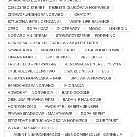
SAMOCHÓD ELEKTRYCZNY W NORWEGII
GJELDSREGISTERET — REJESTR DŁUGÓW W NORWEGII
CROWDFUNDING W NORWEGII
CHATGPT
SZTUCZNA INTELIGENCJA AI
WORK-LIFE BALANCE
OPEC
ROPA I GAZ
ZŁOTE WIZY
MOOC
LINKEDIN
NORWEGIAN DREAM
STOWARZYSZENIE — FORENING
NORWESKI URZĄD PODATKOWY-SKATTEETATEN
SZWAJCARIA
PRAWO I PODATKI
ULGA PODATKOWA
FINANS NORGE
E-MOBILNOŚĆ
PROJEKT—K
TRUST CLUB — NORWEGIA
RENOWACJA ENERGETYCZNA
CYBERBEZPIECZEŃSTWO
OSZCZĘDNOŚCI
BSU
KORONA NORWESKA — NOK
UMOWA W NORWEGII
SAMOCHÓD W NORWEGII
MIGRACJA
ADWOKAT — NORWEGIA
BARD GOOGLE
OBSŁUGA PRAWNA FIRM
BADANIE NAUKOWE
HORIZON 2020
AWOKAT ELISABETH JENSEN
PRAWO SPADKOWE I MAJĄTKOWE
ROPA BRENT
SPRZEDAŻ NIERUCHOMOŚCI W NORWEGII
CLUB TRUST
WYNAJEM SAMOCHODU
AGENT NIERUCHOMOŚCI — EIENDOMSMEGLER, KORNELIA