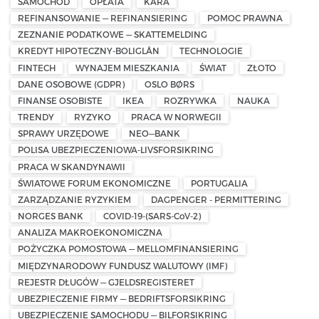
SAMOCHÓD
OPŁATA
KARA
REFINANSOWANIE — REFINANSIERING
POMOC PRAWNA
ZEZNANIE PODATKOWE — SKATTEMELDING
KREDYT HIPOTECZNY-BOLIGLÅN
TECHNOLOGIE
FINTECH
WYNAJEM MIESZKANIA
ŚWIAT
ZŁOTO
DANE OSOBOWE (GDPR)
OSLO BØRS
FINANSE OSOBISTE
IKEA
ROZRYWKA
NAUKA
TRENDY
RYZYKO
PRACA W NORWEGII
SPRAWY URZĘDOWE
NEO—BANK
POLISA UBEZPIECZENIOWA-LIVSFORSIKRING
PRACA W SKANDYNAWII
ŚWIATOWE FORUM EKONOMICZNE
PORTUGALIA
ZARZĄDZANIE RYZYKIEM
DAGPENGER - PERMITTERING
NORGES BANK
COVID-19-(SARS-CoV-2)
ANALIZA MAKROEKONOMICZNA
POŻYCZKA POMOSTOWA — MELLOMFINANSIERING
MIĘDZYNARODOWY FUNDUSZ WALUTOWY (IMF)
REJESTR DŁUGÓW — GJELDSREGISTERET
UBEZPIECZENIE FIRMY — BEDRIFTSFORSIKRING
UBEZPIECZENIE SAMOCHODU — BILFORSIKRING