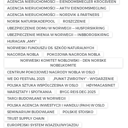
AGENCJA NIERUCHOMOŚCI — EIENDOMSMEGLER KROGSVEEN
AGENCJA NIERUCHOMOŚCI — AKTIV EIENDOMSMEGLING
AGENCJA NIERUCHOMOŚCI — NORDVIK & PARTNERS
NORSK NATURSKADEPOOL
ROSZCZENIE
UBEZPIECZENIE DOMU W NORWEGII — HUSFORSIKRING
UBEZPIECZENIE MIENIA W NORWEGII — INBBOROSIKIRNG
HURAGAN „AMY”
NORWESKI FUNDUSZU DS. SZKÓD NATURALNYCH
NAGORDA NOBLA
POKOJOWA NAGRODA NOBLA
NORWESKI KOMITET NOBLOWSKI – DEN NORSKE
NOBELKOMITE
CENTRUM POKOJOWEJ NAGRODY NOBLA W OSLO
WE DO FESTIVAL 2025
„PUNKT ZWROTNY” – WYDARZENIE
POLSKA SZTUKA WSPÓŁCZESNA W OSLO
HØYMAGASINET
WARSZTATY I SPOTKANIA
BYGG REIS DEG 2025
TARGI BUDOWLANE W NORWEGII
POLSKA AGENCJA INWESTYCJI I HANDLU (PAIH) W OSLO
SEMINARIUM BUDOWLANE
POLSKIE STOISKO
TRUST SUPPLY CHAIN
EUROPEJSKI SYSTEM WJAZDU/WYJAZDU