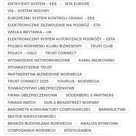
ENTRY/EXIT SYSTEM — EES
SITA EUROPE
VIS — SYSTEM WIZOWY
EUROPEJSKI SYSTEM KONTROLI GRANIC — EES
ELEKTRONICZNE ZEZWOLENIE NA PODRÓŻ — ETA
WIELKA BRYTANIA — UK
ELEKTRONICZNY SYSTEM AUTORYZACJI PODRÓŻY — ESTA
POLSKO-NORWESKI KLUBU BIZNESOWY
TRUST CLUB
POLACY — OSLO
TRUST CONNECT
WYDARZENIE NETWORKINGOWE
KAMIL MAJKOWSKI
STOWARZYSZNIE TRUST
PARTNERSTWA BIZNESOWE NORWEGIA
TRUST CONNECT 2025
YOUPLUS – NORWEGIA
TOWARZYSTWO UBEZPIECZENIOWE
FIRMA UBEZPIECZENIOWA
SÖDERBERG & PARTNERS
FINANS WATCH
DUN & BRADSTREET NORWAY
BAROMETR KONIUNKTURY GOSPODARCZEJ
BANKRUCTWA
SEKTOR NIERUCHOMOŚCI
BRANŻA BUDOWLANA NORWEGIA
ANALIZA RYNKOWA
GOSPODARKA NORWEGII
RÖSTIGRABEN