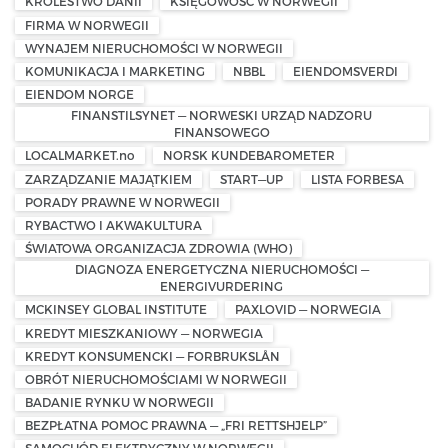
KRÓLESTWO DANII
KSIĘGOWOŚĆ W NORWEGII
FIRMA W NORWEGII
WYNAJEM NIERUCHOMOŚCI W NORWEGII
KOMUNIKACJA I MARKETING
NBBL
EIENDOMSVERDI
EIENDOM NORGE
FINANSTILSYNET — NORWESKI URZĄD NADZORU
FINANSOWEGO
LOCALMARKET.no
NORSK KUNDEBAROMETER
ZARZĄDZANIE MAJĄTKIEM
START—UP
LISTA FORBESA
PORADY PRAWNE W NORWEGII
RYBACTWO I AKWAKULTURA
ŚWIATOWA ORGANIZACJA ZDROWIA (WHO)
DIAGNOZA ENERGETYCZNA NIERUCHOMOŚCI —
ENERGIVURDERING
MCKINSEY GLOBAL INSTITUTE
PAXLOVID — NORWEGIA
KREDYT MIESZKANIOWY — NORWEGIA
KREDYT KONSUMENCKI — FORBRUKSLÅN
OBRÓT NIERUCHOMOŚCIAMI W NORWEGII
BADANIE RYNKU W NORWEGII
BEZPŁATNA POMOC PRAWNA — „FRI RETTSHJELP”