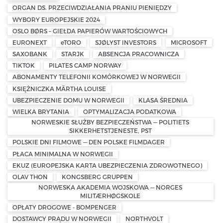
ORGAN DS. PRZECIWDZIAŁANIA PRANIU PIENIĘDZY
WYBORY EUROPEJSKIE 2024
OSLO BØRS – GIEŁDA PAPIERÓW WARTOŚCIOWYCH
EURONEXT
eTORO
SJØLYST INVESTORS
MICROSOFT
SAXOBANK
STARJK
ABSENCJA PRACOWNICZA
TIKTOK
PILATES CAMP NORWAY
ABONAMENTY TELEFONII KOMÓRKOWEJ W NORWEGII
KSIĘŻNICZKA MÄRTHA LOUISE
UBEZPIECZENIE DOMU W NORWEGII
KLASA ŚREDNIA
WIELKA BRYTANIA
OPTYMALIZACJA PODATKOWA
NORWESKIE SŁUŻBY BEZPIECZEŃSTWA — POLITIETS
SIKKERHETSTJENESTE, PST
POLSKIE DNI FILMOWE — DEN POLSKE FILMDAGER
PŁACA MINIMALNA W NORWEGII
EKUZ (EUROPEJSKA KARTA UBEZPIECZENIA ZDROWOTNEGO)
OLAV THON
KONGSBERG GRUPPEN
NORWESKA AKADEMIA WOJSKOWA — NORGES
MILITÆRHØGSKOLE
OPŁATY DROGOWE - BOMPENGER
DOSTAWCY PRĄDU W NORWEGII
NORTHVOLT