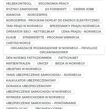
HELSEKONTROLL
ERGONOMIA PRACY
RYZYKO ZAWODOWE
§13 FORSKRIFT
GRØNN JOBB
AVANOVA
NORGESPRIS
NORGESPRIS – PROGRAM DOPŁAT DO ENERGII ELEKTRYCZNEJ
TANI PRĄD W NORWEGII
SPRZEDAWCY PRĄDU NORWEGIA
OPERATOR SIECI – NETTSELSKAP
CENA PRĄDU – NORWEGIA
ELHUB
STRØMSTØTTE – PROGRAM WSPARCIA
CARITAS NORGE
ORGANIZACJE POZARZĄDOWE W NORWEGII — FRIVILLIGE
ORGANISASJONER
DEN NORSKE FATTIGDOMMEN
FATTIGHUSET
MATSENTRALEN
UNICEF
BIEDA W NORWEGII
UBUSTWO W NORWEGII
TANIE UBEZPIECZENIE SAMOCHODU — NORWEGIA
KALKULATOR UBEZPIECZENIOWY
DORADCA UBEZPIECZENIOWY
UBEZPIECZENIE SAMOCHODU W NORWEGII
WYPADEK SAMOCHODEM W NORWEGII
UBEZPIECZENIE SAMOCHODU — PORÓWNANIE
OFERTA OC/AC
ZBIGNIEW GÓRSKI