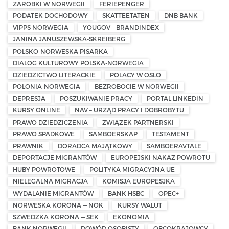
ZAROBKI W NORWEGII
FERIEPENGER
PODATEK DOCHODOWY
SKATTEETATEN
DNB BANK
VIPPS NORWEGIA
YOUGOV – BRANDINDEX
JANINA JANUSZEWSKA-SKREIBERG
POLSKO-NORWESKA PISARKA
DIALOG KULTUROWY POLSKA-NORWEGIA
DZIEDZICTWO LITERACKIE
POLACY W OSLO
POLONIA-NORWEGIA
BEZROBOCIE W NORWEGII
DEPRESJA
POSZUKIWANIE PRACY
PORTAL LINKEDIN
KURSY ONLINE
NAV – URZĄD PRACY I DOBROBYTU
PRAWO DZIEDZICZENIA
ZWIĄZEK PARTNERSKI
PRAWO SPADKOWE
SAMBOERSKAP
TESTAMENT
PRAWNIK
DORADCA MAJĄTKOWY
SAMBOERAVTALE
DEPORTACJE MIGRANTÓW
EUROPEJSKI NAKAZ POWROTU
HUBY POWROTOWE
POLITYKA MIGRACYJNA UE
NIELEGALNA MIGRACJA
KOMISJA EUROPESJKA
WYDALANIE MIGRANTÓW
BANK HSBC
OPEC+
NORWESKA KORONA — NOK
KURSY WALUT
SZWEDZKA KORONA — SEK
EKONOMIA
BANK NORWEGII
DOWÓD OSOBISTY
OBCOKRAJOWCY