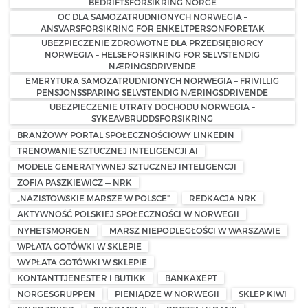
BEDRIFTSFORSIKRING NORGE
OC DLA SAMOZATRUDNIONYCH NORWEGIA –
ANSVARSFORSIKRING FOR ENKELTPERSONFORETAK
UBEZPIECZENIE ZDROWOTNE DLA PRZEDSIĘBIORCY
NORWEGIA – HELSEFORSIKRING FOR SELVSTENDIG
NÆRINGSDRIVENDE
EMERYTURA SAMOZATRUDNIONYCH NORWEGIA – FRIVILLIG
PENSJONSSPARING SELVSTENDIG NÆRINGSDRIVENDE
UBEZPIECZENIE UTRATY DOCHODU NORWEGIA –
SYKEAVBRUDDSFORSIKRING
BRANŻOWY PORTAL SPOŁECZNOŚCIOWY LINKEDIN
TRENOWANIE SZTUCZNEJ INTELIGENCJI AI
MODELE GENERATYWNEJ SZTUCZNEJ INTELIGENCJI
ZOFIA PASZKIEWICZ — NRK
„NAZISTOWSKIE MARSZE W POLSCE”
REDKACJA NRK
AKTYWNOŚĆ POLSKIEJ SPOŁECZNOŚCI W NORWEGII
NYHETSMORGEN
MARSZ NIEPODLEGŁOŚCI W WARSZAWIE
WPŁATA GOTÓWKI W SKLEPIE
WYPŁATA GOTÓWKI W SKLEPIE
KONTANTTJENESTER I BUTIKK
BANKAXEPT
NORGESGRUPPEN
PIENIĄDZE W NORWEGII
SKLEP KIWI