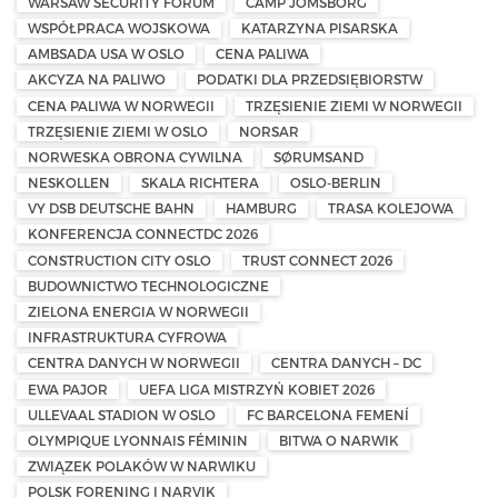
WARSAW SECURITY FORUM
CAMP JOMSBORG
WSPÓŁPRACA WOJSKOWA
KATARZYNA PISARSKA
AMBSADA USA W OSLO
CENA PALIWA
AKCYZA NA PALIWO
PODATKI DLA PRZEDSIĘBIORSTW
CENA PALIWA W NORWEGII
TRZĘSIENIE ZIEMI W NORWEGII
TRZĘSIENIE ZIEMI W OSLO
NORSAR
NORWESKA OBRONA CYWILNA
SØRUMSAND
NESKOLLEN
SKALA RICHTERA
OSLO-BERLIN
VY DSB DEUTSCHE BAHN
HAMBURG
TRASA KOLEJOWA
KONFERENCJA CONNECTDC 2026
CONSTRUCTION CITY OSLO
TRUST CONNECT 2026
BUDOWNICTWO TECHNOLOGICZNE
ZIELONA ENERGIA W NORWEGII
INFRASTRUKTURA CYFROWA
CENTRA DANYCH W NORWEGII
CENTRA DANYCH – DC
EWA PAJOR
UEFA LIGA MISTRZYŃ KOBIET 2026
ULLEVAAL STADION W OSLO
FC BARCELONA FEMENÍ
OLYMPIQUE LYONNAIS FÉMININ
BITWA O NARWIK
ZWIĄZEK POLAKÓW W NARWIKU
POLSK FORENING I NARVIK