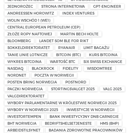
JEDNOROŻEC
STRONA INTERNETOWA
GPT-ENGINEER
ANDREESSEN HOROWITZ
INDEX VENTURES
WOLIN WSCHÓD 1 (WE1)
CENTRAL EUROPEAN PETROLEUM (CEP)
ZŁOŻE ROPY NAFTOWEJ
MARTIN BECH HOLTE
BLOOMBERG
LANDET SOM BLE FOR RIKT
SOKKELDIREKTORATET
RYANAIR
LIMIT BAGAŻU
TANIE LINIE LOTNICZE
BITCOIN (BTC)
KURS BITCOINA
WYKRES BITCOINA
WARTOŚĆ BTC
SIX SWISS EXCHANGE
NASDAQ
BLACKROCK
FIDELITY
WISDOMTREE
NORDNET
POCZTA W NORWEGII
POSTEN BRING NORWEGIA
POSTNORD
PACZKI NORWEGIA
STORTINGSVALGET 2025
VALG 2025
VALGDIREKTORATET
WYBORY PARLAMENTARNE W KRÓLESTWIE NORWEGII 2025
WYBORY W NORWEGII 2025
INWESTYCJE W NORWEGII
INVESTORTEMPEN
BANK INWESTYCYJNY DNB CARNEGIE
BHT NORWEGIA
BEDRIFTSHELSETJENESTE
HMS (BHP)
ARBEIDSTILSYNET
BADANIA ZDROWOTNE PRACOWNIKÓW