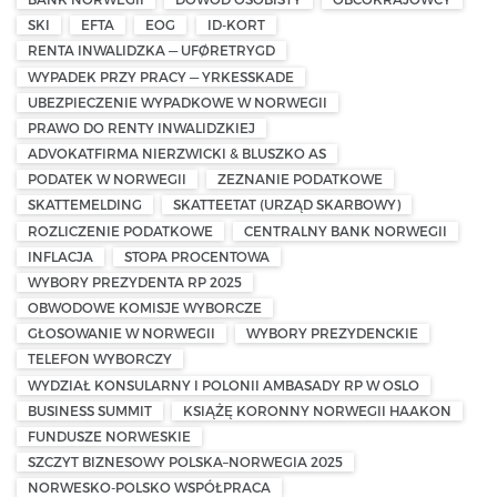
SKI
EFTA
EOG
ID-KORT
RENTA INWALIDZKA — UFØRETRYGD
WYPADEK PRZY PRACY — YRKESSKADE
UBEZPIECZENIE WYPADKOWE W NORWEGII
PRAWO DO RENTY INWALIDZKIEJ
ADVOKATFIRMA NIERZWICKI & BLUSZKO AS
PODATEK W NORWEGII
ZEZNANIE PODATKOWE
SKATTEMELDING
SKATTEETAT (URZĄD SKARBOWY)
ROZLICZENIE PODATKOWE
CENTRALNY BANK NORWEGII
INFLACJA
STOPA PROCENTOWA
WYBORY PREZYDENTA RP 2025
OBWODOWE KOMISJE WYBORCZE
GŁOSOWANIE W NORWEGII
WYBORY PREZYDENCKIE
TELEFON WYBORCZY
WYDZIAŁ KONSULARNY I POLONII AMBASADY RP W OSLO
BUSINESS SUMMIT
KSIĄŻĘ KORONNY NORWEGII HAAKON
FUNDUSZE NORWESKIE
SZCZYT BIZNESOWY POLSKA–NORWEGIA 2025
NORWESKO-POLSKO WSPÓŁPRACA