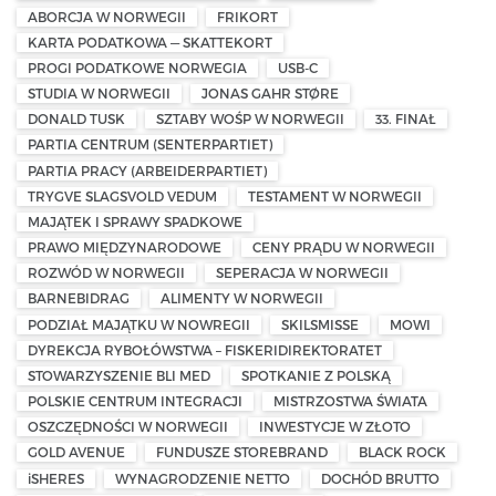
ABORCJA W NORWEGII
FRIKORT
KARTA PODATKOWA — SKATTEKORT
PROGI PODATKOWE NORWEGIA
USB-C
STUDIA W NORWEGII
JONAS GAHR STØRE
DONALD TUSK
SZTABY WOŚP W NORWEGII
33. FINAŁ
PARTIA CENTRUM (SENTERPARTIET)
PARTIA PRACY (ARBEIDERPARTIET)
TRYGVE SLAGSVOLD VEDUM
TESTAMENT W NORWEGII
MAJĄTEK I SPRAWY SPADKOWE
PRAWO MIĘDZYNARODOWE
CENY PRĄDU W NORWEGII
ROZWÓD W NORWEGII
SEPERACJA W NORWEGII
BARNEBIDRAG
ALIMENTY W NORWEGII
PODZIAŁ MAJĄTKU W NOWREGII
SKILSMISSE
MOWI
DYREKCJA RYBOŁÓWSTWA – FISKERIDIREKTORATET
STOWARZYSZENIE BLI MED
SPOTKANIE Z POLSKĄ
POLSKIE CENTRUM INTEGRACJI
MISTRZOSTWA ŚWIATA
OSZCZĘDNOŚCI W NORWEGII
INWESTYCJE W ZŁOTO
GOLD AVENUE
FUNDUSZE STOREBRAND
BLACK ROCK
iSHERES
WYNAGRODZENIE NETTO
DOCHÓD BRUTTO