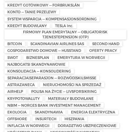
KREDYT GOTÓWKOWY — FORBRUKSLÅN
KONTO — TANIE PRZELEWY
SYSTEM WSPARCIA — KOMPENSASJONSORDNING
KREDYT BUDOWLANY
TESLA Inc.
FIRMOWY PLAN EMERYTALNY — OBLIGATORISK
TJENESTEPENSJON (OTP)
BITCOIN
SCANDINAVIAN AIRLINES SAS
SECOND HAND
GOSPODARSTWO DOMOWE — HUSSTAND
OFERTY PRACY
SWOT
BIZNESPLAN
EMERYTURA W NORWEGII
NAJBOGATSI SKANDYNAWOWIE
KONSOLIDACJA — KONSOLIDERING
SEPARACJA|SEPARASJON — ROZWÓD|SKILSMISSE
ASTRAZANECA
NIERUCHOMOŚCI NA SPRZEDAŻ
AIRHELP
POLISA NA ŻYCIE — LIVSFORSIKRING
KRYPOTOWALUTY
MATERIAŁY BUDOWLANE
NBIM — NORGES BANK INVESTMENT MANAGEMENT
EKOLOGIA
SKANDYNAWIA
ENERGIA ELEKTRYCZNA
OFFSHORE
INSURTECH
HISZPANIA
INFLACJA W NORWEGII
DORADZTWO UBZPIECZENIOWE