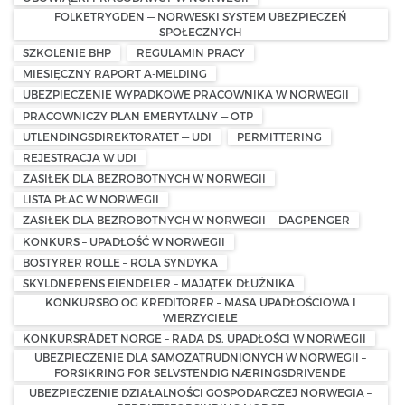
FOLKETRYGDEN — NORWESKI SYSTEM UBEZPIECZEŃ
SPOŁECZNYCH
SZKOLENIE BHP
REGULAMIN PRACY
MIESIĘCZNY RAPORT A-MELDING
UBEZPIECZENIE WYPADKOWE PRACOWNIKA W NORWEGII
PRACOWNICZY PLAN EMERYTALNY — OTP
UTLENDINGSDIREKTORATET — UDI
PERMITTERING
REJESTRACJA W UDI
ZASIŁEK DLA BEZROBOTNYCH W NORWEGII
LISTA PŁAC W NORWEGII
ZASIŁEK DLA BEZROBOTNYCH W NORWEGII — DAGPENGER
KONKURS – UPADŁOŚĆ W NORWEGII
BOSTYRER ROLLE – ROLA SYNDYKA
SKYLDNERENS EIENDELER – MAJĄTEK DŁUŻNIKA
KONKURSBO OG KREDITORER – MASA UPADŁOŚCIOWA I
WIERZYCIELE
KONKURSRÅDET NORGE – RADA DS. UPADŁOŚCI W NORWEGII
UBEZPIECZENIE DLA SAMOZATRUDNIONYCH W NORWEGII –
FORSIKRING FOR SELVSTENDIG NÆRINGSDRIVENDE
UBEZPIECZENIE DZIAŁALNOŚCI GOSPODARCZEJ NORWEGIA –