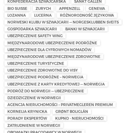
KONFEDERACJA SZWAJCARSKA
SANKT GALLEN
BIO SUISSE
ZURYCH
APPENZELL
GENEWA
LOZANNA
LUCERNA
RÓŻNORODNOŚĆ JĘZYKOWA
NORWESKI KLUBU W SZWAJCARII — NORGESKLUBBEN SVEITS
GOSPODARKA SZWAJCARII
BANKI W SZWAJCARII
UBEZPIECZENIE SAFETY WING
MIĘDZYNARODOWE UBEZPIECZENIE PODRÓŻNE
UBEZPIECZENIE DLA CYFROWYCH NOMADÓW
MIĘDZYNARODOWE UBEZPIECZENIE ZDROWOTNE
UBEZPIECZENIE TURYSTYCZNE
UBEZPIECZENIE ZDROWOTNE DO VISY
UBEZPIECZENIE PODRÓŻNE – NORWEGIA
UBEZPIECZENIE Z KARTY KREDYTOWEJ — NORWEGIA
PODRÓŻ DO NORWEGII — UBEZPIECZENIE
DZIEDZICZENIE W NORWEGII
AGENCJA NIERUCHOMOŚCI – PRIVATMEGLEREN PREMIUM
KORNELIA KRYNICKA
GRØNT BOLIGLÅN
PORADY EKSPERTÓW
KUPNO - NIERUCHOMOŚCI
ZATRUDNIENIE W NORWEGII
OBOWIĄZKI PRACODAWCY W NORWEGII