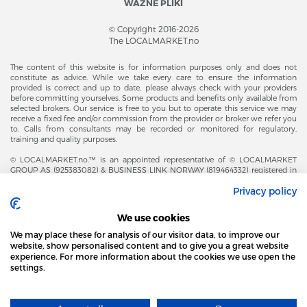
WAŻNE PLIKI
© Copyright 2016-2026
The LOCALMARKET.no
The content of this website is for information purposes only and does not
constitute as advice. While we take every care to ensure the information
provided is correct and up to date, please always check with your providers
before committing yourselves. Some products and benefits only available from
selected brokers. Our service is free to you but to operate this service we may
receive a fixed fee and/or commission from the provider or broker we refer you
to. Calls from consultants may be recorded or monitored for regulatory,
training and quality purposes.
© LOCALMARKET.no.™ is an appointed representative of © LOCALMARKET
GROUP AS (925383082) & BUSINESS LINK NORWAY (819464332) registered in
The Office of Business Enterprises in The Kingdom of Norway |
Privacy policy
Brønnøysundregistrene. Financial & Insurance Services and Markets Authority,
and subject to limited regulation by the Financial Conduct Authority. Head
Office Adresse: Karenslyst Alle 4, 0278 Oslo – Skøyen. Post Adresse: Postboks
We use cookies
358, 0213 Oslo, Norway. Email Contact: post@localmarket.no. Office Contact: +
47 23 89 88 63 © Copyright 2016-2026 The LOCALMARKET GROUP ™.
We may place these for analysis of our visitor data, to improve our
website, show personalised content and to give you a great website
experience. For more information about the cookies we use open the
settings.
DODATKOWO OD ZESPOŁU LOCALMARKET |
USŁUGI DLA BIZNESU
STRONA LOCAL MARKET WYKORZYSTUJE PLIKI
COOKIES