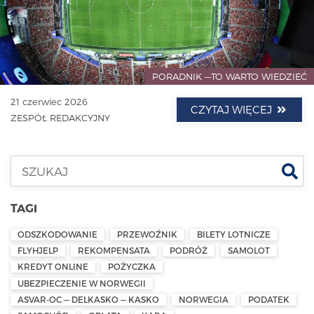
PORADNIK —TO WARTO WIEDZIEĆ
21 czerwiec 2026
CZYTAJ WIĘCEJ
ZESPÓŁ REDAKCYJNY
Szu
TAGI
ODSZKODOWANIE
PRZEWOŹNIK
BILETY LOTNICZE
FLYHJELP
REKOMPENSATA
PODRÓŻ
SAMOLOT
KREDYT ONLINE
POŻYCZKA
UBEZPIECZENIE W NORWEGII
ASVAR-OC — DELKASKO — KASKO
NORWEGIA
PODATEK