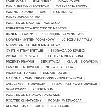
SKLEP JOKER
SKLEP MENY
POCZTA W DANII
DANIA SKRZYNKI POCZTOWE
CYFRYZACJA POCZTY
POSTNORD DANIA
DAO
E-COMMERCE
DANSK AVIS OMDELING
PODATEK OD MAJĄTKU — NORWEGIA
FORMUESSKATT — PODATEK OD MAJĄTKU
BIZNES PRYWATNY
PRZEDSIĘBIORCY W NORWEGII
NORWESKI SYSTEM PODATKOWY
UCIECZKA KAPITAŁU
NORWEGIA — PODATEK MAJĄTKOWY
ØYSTEIN STRAY SPETALEN
MIGRACJA DO SZWECJI
WYDALENIE ZE SZWECJI
POLITYKA MIGRACYJNA
PRZEPISY PRAWNE
DEPORTACJA
CŁA UE — NORWEGIA
EKSPORT Z NORWEGII
NORWEGIA — EFTA
PRZEMYSŁ I HANDEL
EKSPORT DO UE
NASJONAL KOMMUNIKASJONSMYNDIGHET – NKOM
CALL CENTER – NORWEGIA
TELEMARKETING W NORWEGII
SZWAJCARZY
REFERENDUM
PODATEK OD SPADKÓW I DAROWIZN
PODATEK KLIMATYCZNY
PODATKI W SZWAJCARII
KLARNA — USD
TOKEN
STABLECOIN