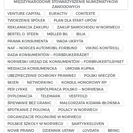
MIĘDZYNARODOWE STOWARZYSZENIE NUMIZMATYKÓW
ZAWODOWYCH
VENTURE CAPITAL
EURACTIV
CONTEXTE
TWORZENIE SPÓŁEK
PLAN DLA START-UPÓW
REKLAMACJA ZAKUPU
ZAKUP SAMOCHODU W NORWEGII
BERTEL O. STEEN
MØLLER BIL
BILIA
PRAWA KONSUMENTA
WADA UKRYTA
NAF — NORGES AUTOMOBIL-FORBUND
VIKING KONTROLL
RADA KONSUMENTÓW — FORBRUKERRÅDET
NORWESKI URZĄD DS. KONSUMENTÓW — FORBRUKERTILSYNET
MEDIACJA KONSUMENCKA
UMOWA KUPNA
UBEZPIECZENIE OCHRONY PRAWNEJ
POLSKI WIECZÓR
SKIEN
NETWORKING
KONSUL HONOROWY RP
PER LYKKE
WSPÓŁPRACA POLSKO — NORWESKA
DYPLOMACJA
TELEMARK
VESTFOLD
ŚPIEWANIE BEZ GRANIC
MAŁGORZATA KIDAWA-BŁOŃSKA
SPOTKANIE Z POLONIĄ
POLACY W NORWEGII
ORGANIZACJE POLONIJNE W NORWEGII
POLSKIE SZKOŁY W NORWEGII
SAMTYKKELOVEN
NOWE PRAWO
DZIENNIK USTAW
LOVDATA
BRING