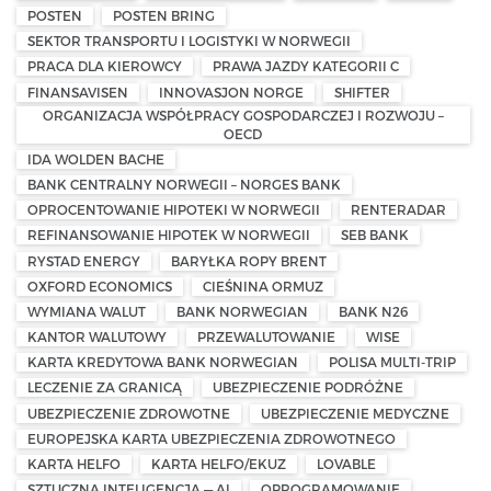
POSTEN
POSTEN BRING
SEKTOR TRANSPORTU I LOGISTYKI W NORWEGII
PRACA DLA KIEROWCY
PRAWA JAZDY KATEGORII C
FINANSAVISEN
INNOVASJON NORGE
SHIFTER
ORGANIZACJA WSPÓŁPRACY GOSPODARCZEJ I ROZWOJU –
OECD
IDA WOLDEN BACHE
BANK CENTRALNY NORWEGII – NORGES BANK
OPROCENTOWANIE HIPOTEKI W NORWEGII
RENTERADAR
REFINANSOWANIE HIPOTEK W NORWEGII
SEB BANK
RYSTAD ENERGY
BARYŁKA ROPY BRENT
OXFORD ECONOMICS
CIEŚNINA ORMUZ
WYMIANA WALUT
BANK NORWEGIAN
BANK N26
KANTOR WALUTOWY
PRZEWALUTOWANIE
WISE
KARTA KREDYTOWA BANK NORWEGIAN
POLISA MULTI-TRIP
LECZENIE ZA GRANICĄ
UBEZPIECZENIE PODRÓŻNE
UBEZPIECZENIE ZDROWOTNE
UBEZPIECZENIE MEDYCZNE
EUROPEJSKA KARTA UBEZPIECZENIA ZDROWOTNEGO
KARTA HELFO
KARTA HELFO/EKUZ
LOVABLE
SZTUCZNA INTELIGENCJA — AI
OPROGRAMOWANIE