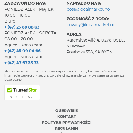
ZADZWOŃ DO NAS:
NAPISZ DO NAS:
PONIEDZIAŁEK - PIĄTEK
post@localmarket.no
10:00 - 18:00
ZGODNOŚĆ Z RODO:
Biuro
privacy@localmarket.no
+ (47) 23 89 88 63
PONIEDZIAŁEK - SOBOTA
ADRES:
08:00 - 20:00
Karenslyst Allé 4, 0278 OSLO,
Agent - Konsultant
NORWAY
+ (47) 45 09 04 66
Postboks 358, SKØYEN
Agent - Konsultant
+ (47) 47 67 35 73
Nasza strona jest chroniona przez najwyższe standardy bezpieczeństwa w
internecie GeoTrust ™ Secure. Co daje Ci gwarancję, że Twoje dane są tu zawsze
bezpieczne.
O SERWISIE
KONTAKT
POLITYKA PRYWATNOŚCI
REGULAMIN