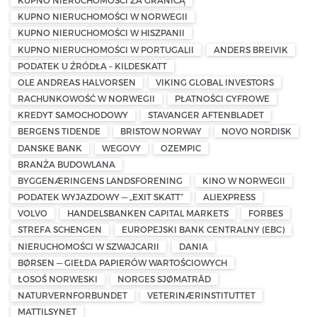
KUPNO NIERUCHOMOŚCI ZA GRANICĄ
KUPNO NIERUCHOMOŚCI W NORWEGII
KUPNO NIERUCHOMOŚCI W HISZPANII
KUPNO NIERUCHOMOŚCI W PORTUGALII
ANDERS BREIVIK
PODATEK U ŹRÓDŁA – KILDESKATT
OLE ANDREAS HALVORSEN
VIKING GLOBAL INVESTORS
RACHUNKOWOŚĆ W NORWEGII
PŁATNOŚCI CYFROWE
KREDYT SAMOCHODOWY
STAVANGER AFTENBLADET
BERGENS TIDENDE
BRISTOW NORWAY
NOVO NORDISK
DANSKE BANK
WEGOVY
OZEMPIC
BRANŻA BUDOWLANA
BYGGENÆRINGENS LANDSFORENING
KINO W NORWEGII
PODATEK WYJAZDOWY — „EXIT SKATT”
ALIEXPRESS
VOLVO
HANDELSBANKEN CAPITAL MARKETS
FORBES
STREFA SCHENGEN
EUROPEJSKI BANK CENTRALNY (EBC)
NIERUCHOMOŚCI W SZWAJCARII
DANIA
BØRSEN — GIEŁDA PAPIERÓW WARTOŚCIOWYCH
ŁOSOŚ NORWESKI
NORGES SJØMATRÅD
NATURVERNFORBUNDET
VETERINÆRINSTITUTTET
MATTILSYNET