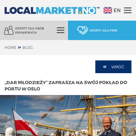
EN
OFERTY DLA OSÓB
OFERTY DLA FIRM
PRYWATNYCH
HOME
BLOG
WRÓĆ
„DAR MŁODZIEŻY” ZAPRASZA NA SWÓJ POKŁAD DO
PORTU W OSLO