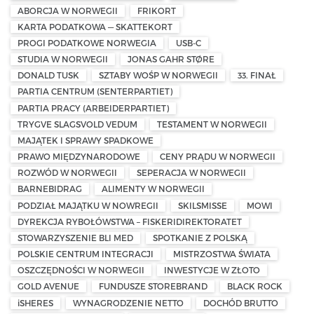
ABORCJA W NORWEGII
FRIKORT
KARTA PODATKOWA — SKATTEKORT
PROGI PODATKOWE NORWEGIA
USB-C
STUDIA W NORWEGII
JONAS GAHR STØRE
DONALD TUSK
SZTABY WOŚP W NORWEGII
33. FINAŁ
PARTIA CENTRUM (SENTERPARTIET)
PARTIA PRACY (ARBEIDERPARTIET)
TRYGVE SLAGSVOLD VEDUM
TESTAMENT W NORWEGII
MAJĄTEK I SPRAWY SPADKOWE
PRAWO MIĘDZYNARODOWE
CENY PRĄDU W NORWEGII
ROZWÓD W NORWEGII
SEPERACJA W NORWEGII
BARNEBIDRAG
ALIMENTY W NORWEGII
PODZIAŁ MAJĄTKU W NOWREGII
SKILSMISSE
MOWI
DYREKCJA RYBOŁÓWSTWA – FISKERIDIREKTORATET
STOWARZYSZENIE BLI MED
SPOTKANIE Z POLSKĄ
POLSKIE CENTRUM INTEGRACJI
MISTRZOSTWA ŚWIATA
OSZCZĘDNOŚCI W NORWEGII
INWESTYCJE W ZŁOTO
GOLD AVENUE
FUNDUSZE STOREBRAND
BLACK ROCK
iSHERES
WYNAGRODZENIE NETTO
DOCHÓD BRUTTO