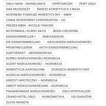
OSLO HAVN – HAVNELANGS
VIPPETANGEN
PORT OSLO
DAR MŁODZIEŻY
ŚWIĘTO KONSTYTUCJI 3 MAJA
NORWESKI FUNDUSZ INWESTYCYJNY — NBIM
CHINA INVESTMENT CORPORATION — CIC
PREZES NBIM – NICOLAI TANGEN
NOTOWANIA I KURSY AKCJI
SESJA GIEŁDOWA
EIENDOMSMEGLER 1
DNB EIENDOM
EIE EIENDOMSMEGLING
KROGSVEEN NIERUCHOMOŚCI
PRIVATMEGLEREN
AKTIV EIENDOMSMEGLING
KARTVERKET — SEEIENDOM.NO
KUPNO NIERUCHOMOŚCI NORWEGIA
AGENT NIERUCHOMOŚCI — NORWEGIA
INWESTYCJA KAPITAŁOWA
DORADCA INWESTYCYJNY
AGENCJA NIERUCHOMOŚCI — NORWEGIA
KREDYT HIPOTECZNY — NORWEGIA
OBRÓT NIERUCHOMOŚCIAMI — NORWEGIA
FINANSOWANIE NIERUCHOMOŚCI
OSLO MYNTGALLERI
GRAND HOTEL OSLO
NUMIZMATYKA
100 DUKATÓW
ZŁOTA MONETA