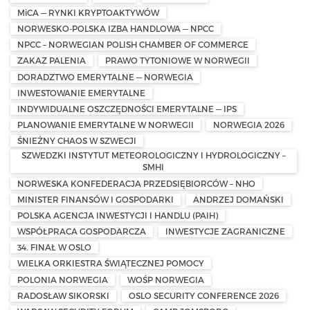
MiCA — RYNKI KRYPTOAKTYWÓW
NORWESKO-POLSKA IZBA HANDLOWA — NPCC
NPCC – NORWEGIAN POLISH CHAMBER OF COMMERCE
ZAKAZ PALENIA
PRAWO TYTONIOWE W NORWEGII
DORADZTWO EMERYTALNE — NORWEGIA
INWESTOWANIE EMERYTALNE
INDYWIDUALNE OSZCZĘDNOŚCI EMERYTALNE — IPS
PLANOWANIE EMERYTALNE W NORWEGII
NORWEGIA 2026
ŚNIEŻNY CHAOS W SZWECJI
SZWEDZKI INSTYTUT METEOROLOGICZNY I HYDROLOGICZNY –
SMHI
NORWESKA KONFEDERACJA PRZEDSIĘBIORCÓW – NHO
MINISTER FINANSÓW I GOSPODARKI
ANDRZEJ DOMAŃSKI
POLSKA AGENCJA INWESTYCJI I HANDLU (PAIH)
WSPÓŁPRACA GOSPODARCZA
INWESTYCJE ZAGRANICZNE
34. FINAŁ W OSLO
WIELKA ORKIESTRA ŚWIĄTECZNEJ POMOCY
POLONIA NORWEGIA
WOŚP NORWEGIA
RADOSŁAW SIKORSKI
OSLO SECURITY CONFERENCE 2026