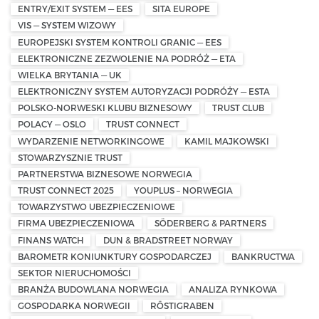
ENTRY/EXIT SYSTEM — EES
SITA EUROPE
VIS — SYSTEM WIZOWY
EUROPEJSKI SYSTEM KONTROLI GRANIC — EES
ELEKTRONICZNE ZEZWOLENIE NA PODRÓŻ — ETA
WIELKA BRYTANIA — UK
ELEKTRONICZNY SYSTEM AUTORYZACJI PODRÓŻY — ESTA
POLSKO-NORWESKI KLUBU BIZNESOWY
TRUST CLUB
POLACY — OSLO
TRUST CONNECT
WYDARZENIE NETWORKINGOWE
KAMIL MAJKOWSKI
STOWARZYSZNIE TRUST
PARTNERSTWA BIZNESOWE NORWEGIA
TRUST CONNECT 2025
YOUPLUS – NORWEGIA
TOWARZYSTWO UBEZPIECZENIOWE
FIRMA UBEZPIECZENIOWA
SÖDERBERG & PARTNERS
FINANS WATCH
DUN & BRADSTREET NORWAY
BAROMETR KONIUNKTURY GOSPODARCZEJ
BANKRUCTWA
SEKTOR NIERUCHOMOŚCI
BRANŻA BUDOWLANA NORWEGIA
ANALIZA RYNKOWA
GOSPODARKA NORWEGII
RÖSTIGRABEN