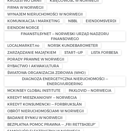
KRÓLESTWO DANII
KSIĘGOWOŚĆ W NORWEGII
FIRMA W NORWEGII
WYNAJEM NIERUCHOMOŚCI W NORWEGII
KOMUNIKACJA I MARKETING
NBBL
EIENDOMSVERDI
EIENDOM NORGE
FINANSTILSYNET — NORWESKI URZĄD NADZORU
FINANSOWEGO
LOCALMARKET.no
NORSK KUNDEBAROMETER
ZARZĄDZANIE MAJĄTKIEM
START—UP
LISTA FORBESA
PORADY PRAWNE W NORWEGII
RYBACTWO I AKWAKULTURA
ŚWIATOWA ORGANIZACJA ZDROWIA (WHO)
DIAGNOZA ENERGETYCZNA NIERUCHOMOŚCI —
ENERGIVURDERING
MCKINSEY GLOBAL INSTITUTE
PAXLOVID — NORWEGIA
KREDYT MIESZKANIOWY — NORWEGIA
KREDYT KONSUMENCKI — FORBRUKSLÅN
OBRÓT NIERUCHOMOŚCIAMI W NORWEGII
BADANIE RYNKU W NORWEGII
BEZPŁATNA POMOC PRAWNA — „FRI RETTSHJELP”