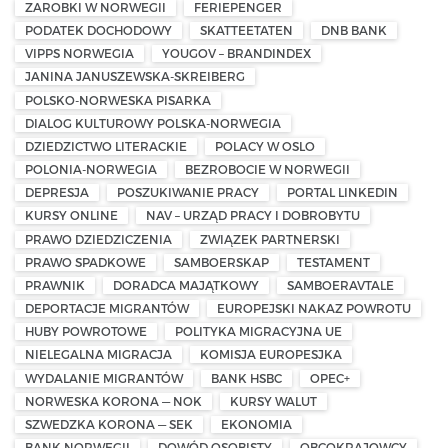
ZAROBKI W NORWEGII
FERIEPENGER
PODATEK DOCHODOWY
SKATTEETATEN
DNB BANK
VIPPS NORWEGIA
YOUGOV – BRANDINDEX
JANINA JANUSZEWSKA-SKREIBERG
POLSKO-NORWESKA PISARKA
DIALOG KULTUROWY POLSKA-NORWEGIA
DZIEDZICTWO LITERACKIE
POLACY W OSLO
POLONIA-NORWEGIA
BEZROBOCIE W NORWEGII
DEPRESJA
POSZUKIWANIE PRACY
PORTAL LINKEDIN
KURSY ONLINE
NAV – URZĄD PRACY I DOBROBYTU
PRAWO DZIEDZICZENIA
ZWIĄZEK PARTNERSKI
PRAWO SPADKOWE
SAMBOERSKAP
TESTAMENT
PRAWNIK
DORADCA MAJĄTKOWY
SAMBOERAVTALE
DEPORTACJE MIGRANTÓW
EUROPEJSKI NAKAZ POWROTU
HUBY POWROTOWE
POLITYKA MIGRACYJNA UE
NIELEGALNA MIGRACJA
KOMISJA EUROPESJKA
WYDALANIE MIGRANTÓW
BANK HSBC
OPEC+
NORWESKA KORONA — NOK
KURSY WALUT
SZWEDZKA KORONA — SEK
EKONOMIA
BANK NORWEGII
DOWÓD OSOBISTY
OBCOKRAJOWCY