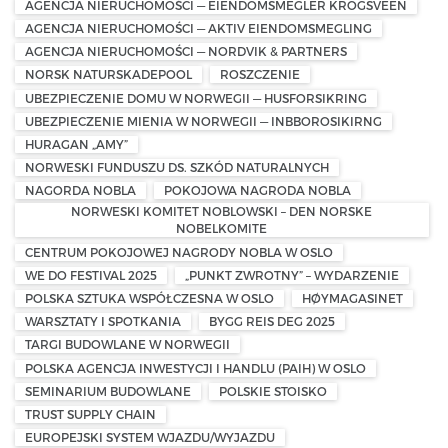
AGENCJA NIERUCHOMOŚCI — EIENDOMSMEGLER KROGSVEEN
AGENCJA NIERUCHOMOŚCI — AKTIV EIENDOMSMEGLING
AGENCJA NIERUCHOMOŚCI — NORDVIK & PARTNERS
NORSK NATURSKADEPOOL
ROSZCZENIE
UBEZPIECZENIE DOMU W NORWEGII — HUSFORSIKRING
UBEZPIECZENIE MIENIA W NORWEGII — INBBOROSIKIRNG
HURAGAN „AMY”
NORWESKI FUNDUSZU DS. SZKÓD NATURALNYCH
NAGORDA NOBLA
POKOJOWA NAGRODA NOBLA
NORWESKI KOMITET NOBLOWSKI – DEN NORSKE
NOBELKOMITE
CENTRUM POKOJOWEJ NAGRODY NOBLA W OSLO
WE DO FESTIVAL 2025
„PUNKT ZWROTNY” – WYDARZENIE
POLSKA SZTUKA WSPÓŁCZESNA W OSLO
HØYMAGASINET
WARSZTATY I SPOTKANIA
BYGG REIS DEG 2025
TARGI BUDOWLANE W NORWEGII
POLSKA AGENCJA INWESTYCJI I HANDLU (PAIH) W OSLO
SEMINARIUM BUDOWLANE
POLSKIE STOISKO
TRUST SUPPLY CHAIN
EUROPEJSKI SYSTEM WJAZDU/WYJAZDU