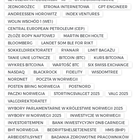
JEDNOROŻEC
STRONA INTERNETOWA
GPT-ENGINEER
ANDREESSEN HOROWITZ
INDEX VENTURES
WOLIN WSCHÓD 1 (WE1)
CENTRAL EUROPEAN PETROLEUM (CEP)
ZŁOŻE ROPY NAFTOWEJ
MARTIN BECH HOLTE
BLOOMBERG
LANDET SOM BLE FOR RIKT
SOKKELDIREKTORATET
RYANAIR
LIMIT BAGAŻU
TANIE LINIE LOTNICZE
BITCOIN (BTC)
KURS BITCOINA
WYKRES BITCOINA
WARTOŚĆ BTC
SIX SWISS EXCHANGE
NASDAQ
BLACKROCK
FIDELITY
WISDOMTREE
NORDNET
POCZTA W NORWEGII
POSTEN BRING NORWEGIA
POSTNORD
PACZKI NORWEGIA
STORTINGSVALGET 2025
VALG 2025
VALGDIREKTORATET
WYBORY PARLAMENTARNE W KRÓLESTWIE NORWEGII 2025
WYBORY W NORWEGII 2025
INWESTYCJE W NORWEGII
INVESTORTEMPEN
BANK INWESTYCYJNY DNB CARNEGIE
BHT NORWEGIA
BEDRIFTSHELSETJENESTE
HMS (BHP)
ARBEIDSTILSYNET
BADANIA ZDROWOTNE PRACOWNIKÓW