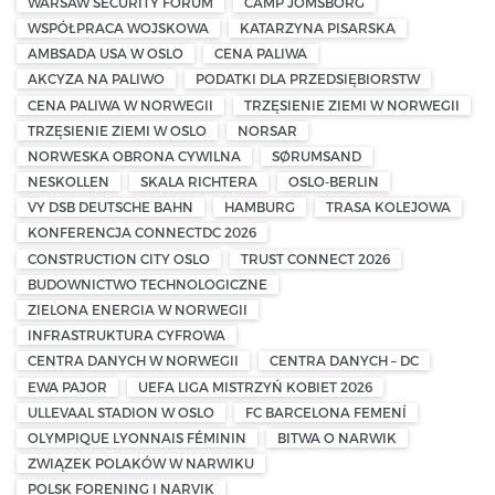
WARSAW SECURITY FORUM
CAMP JOMSBORG
WSPÓŁPRACA WOJSKOWA
KATARZYNA PISARSKA
AMBSADA USA W OSLO
CENA PALIWA
AKCYZA NA PALIWO
PODATKI DLA PRZEDSIĘBIORSTW
CENA PALIWA W NORWEGII
TRZĘSIENIE ZIEMI W NORWEGII
TRZĘSIENIE ZIEMI W OSLO
NORSAR
NORWESKA OBRONA CYWILNA
SØRUMSAND
NESKOLLEN
SKALA RICHTERA
OSLO-BERLIN
VY DSB DEUTSCHE BAHN
HAMBURG
TRASA KOLEJOWA
KONFERENCJA CONNECTDC 2026
CONSTRUCTION CITY OSLO
TRUST CONNECT 2026
BUDOWNICTWO TECHNOLOGICZNE
ZIELONA ENERGIA W NORWEGII
INFRASTRUKTURA CYFROWA
CENTRA DANYCH W NORWEGII
CENTRA DANYCH – DC
EWA PAJOR
UEFA LIGA MISTRZYŃ KOBIET 2026
ULLEVAAL STADION W OSLO
FC BARCELONA FEMENÍ
OLYMPIQUE LYONNAIS FÉMININ
BITWA O NARWIK
ZWIĄZEK POLAKÓW W NARWIKU
POLSK FORENING I NARVIK