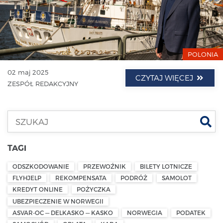
POLONIA
02 maj 2025
CZYTAJ WIĘCEJ
ZESPÓŁ REDAKCYJNY
Szu
TAGI
ODSZKODOWANIE
PRZEWOŹNIK
BILETY LOTNICZE
FLYHJELP
REKOMPENSATA
PODRÓŻ
SAMOLOT
KREDYT ONLINE
POŻYCZKA
UBEZPIECZENIE W NORWEGII
ASVAR-OC — DELKASKO — KASKO
NORWEGIA
PODATEK