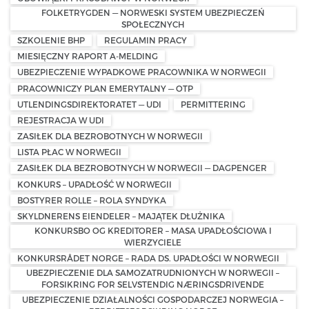
FOLKETRYGDEN — NORWESKI SYSTEM UBEZPIECZEŃ
SPOŁECZNYCH
SZKOLENIE BHP
REGULAMIN PRACY
MIESIĘCZNY RAPORT A-MELDING
UBEZPIECZENIE WYPADKOWE PRACOWNIKA W NORWEGII
PRACOWNICZY PLAN EMERYTALNY — OTP
UTLENDINGSDIREKTORATET — UDI
PERMITTERING
REJESTRACJA W UDI
ZASIŁEK DLA BEZROBOTNYCH W NORWEGII
LISTA PŁAC W NORWEGII
ZASIŁEK DLA BEZROBOTNYCH W NORWEGII — DAGPENGER
KONKURS – UPADŁOŚĆ W NORWEGII
BOSTYRER ROLLE – ROLA SYNDYKA
SKYLDNERENS EIENDELER – MAJĄTEK DŁUŻNIKA
KONKURSBO OG KREDITORER – MASA UPADŁOŚCIOWA I
WIERZYCIELE
KONKURSRÅDET NORGE – RADA DS. UPADŁOŚCI W NORWEGII
UBEZPIECZENIE DLA SAMOZATRUDNIONYCH W NORWEGII –
FORSIKRING FOR SELVSTENDIG NÆRINGSDRIVENDE
UBEZPIECZENIE DZIAŁALNOŚCI GOSPODARCZEJ NORWEGIA –