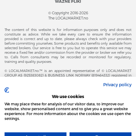
WAŻNE PLIKI
© Copyright 2016-2026
The LOCALMARKET.no
The content of this website is for information purposes only and does not
constitute as advice. While we take every care to ensure the information
provided is correct and up to date, please always check with your providers
before committing yourselves. Some products and benefits only available from
selected brokers. Our service is free to you but to operate this service we may
receive a fixed fee and/or commission from the provider or broker we refer you
to. Calls from consultants may be recorded or monitored for regulatory,
training and quality purposes.
© LOCALMARKET.no.™ is an appointed representative of © LOCALMARKET
GROUP AS (925383082) & BUSINESS LINK NORWAY (819464332) registered in
The Office of Business Enterprises in The Kingdom of Norway |
Privacy policy
Brønnøysundregistrene. Financial & Insurance Services and Markets Authority,
and subject to limited regulation by the Financial Conduct Authority. Head
Office Adresse: Karenslyst Alle 4, 0278 Oslo – Skøyen. Post Adresse: Postboks
We use cookies
358, 0213 Oslo, Norway. Email Contact: post@localmarket.no. Office Contact: +
47 23 89 88 63 © Copyright 2016-2026 The LOCALMARKET GROUP ™.
We may place these for analysis of our visitor data, to improve our
website, show personalised content and to give you a great website
experience. For more information about the cookies we use open the
settings.
DODATKOWO OD ZESPOŁU LOCALMARKET |
USŁUGI DLA BIZNESU
STRONA LOCAL MARKET WYKORZYSTUJE PLIKI
COOKIES