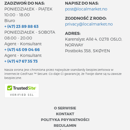
ZADZWOŃ DO NAS:
NAPISZ DO NAS:
PONIEDZIAŁEK - PIĄTEK
post@localmarket.no
10:00 - 18:00
ZGODNOŚĆ Z RODO:
Biuro
privacy@localmarket.no
+ (47) 23 89 88 63
PONIEDZIAŁEK - SOBOTA
ADRES:
08:00 - 20:00
Karenslyst Allé 4, 0278 OSLO,
Agent - Konsultant
NORWAY
+ (47) 45 09 04 66
Postboks 358, SKØYEN
Agent - Konsultant
+ (47) 47 67 35 73
Nasza strona jest chroniona przez najwyższe standardy bezpieczeństwa w
internecie GeoTrust ™ Secure. Co daje Ci gwarancję, że Twoje dane są tu zawsze
bezpieczne.
O SERWISIE
KONTAKT
POLITYKA PRYWATNOŚCI
REGULAMIN