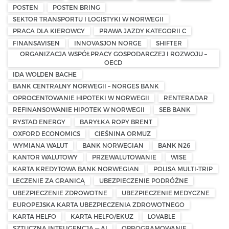
POSTEN
POSTEN BRING
SEKTOR TRANSPORTU I LOGISTYKI W NORWEGII
PRACA DLA KIEROWCY
PRAWA JAZDY KATEGORII C
FINANSAVISEN
INNOVASJON NORGE
SHIFTER
ORGANIZACJA WSPÓŁPRACY GOSPODARCZEJ I ROZWOJU –
OECD
IDA WOLDEN BACHE
BANK CENTRALNY NORWEGII – NORGES BANK
OPROCENTOWANIE HIPOTEKI W NORWEGII
RENTERADAR
REFINANSOWANIE HIPOTEK W NORWEGII
SEB BANK
RYSTAD ENERGY
BARYŁKA ROPY BRENT
OXFORD ECONOMICS
CIEŚNINA ORMUZ
WYMIANA WALUT
BANK NORWEGIAN
BANK N26
KANTOR WALUTOWY
PRZEWALUTOWANIE
WISE
KARTA KREDYTOWA BANK NORWEGIAN
POLISA MULTI-TRIP
LECZENIE ZA GRANICĄ
UBEZPIECZENIE PODRÓŻNE
UBEZPIECZENIE ZDROWOTNE
UBEZPIECZENIE MEDYCZNE
EUROPEJSKA KARTA UBEZPIECZENIA ZDROWOTNEGO
KARTA HELFO
KARTA HELFO/EKUZ
LOVABLE
SZTUCZNA INTELIGENCJA — AI
OPROGRAMOWANIE