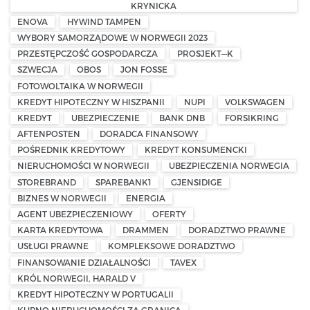
KRYNICKA
ENOVA
HYWIND TAMPEN
WYBORY SAMORZĄDOWE W NORWEGII 2023
PRZESTĘPCZOŚĆ GOSPODARCZA
PROSJEKT—K
SZWECJA
OBOS
JON FOSSE
FOTOWOLTAIKA W NORWEGII
KREDYT HIPOTECZNY W HISZPANII
NUPI
VOLKSWAGEN
KREDYT
UBEZPIECZENIE
BANK DNB
FORSIKRING
AFTENPOSTEN
DORADCA FINANSOWY
POŚREDNIK KREDYTOWY
KREDYT KONSUMENCKI
NIERUCHOMOŚCI W NORWEGII
UBEZPIECZENIA NORWEGIA
STOREBRAND
SPAREBANK1
GJENSIDIGE
BIZNES W NORWEGII
ENERGIA
AGENT UBEZPIECZENIOWY
OFERTY
KARTA KREDYTOWA
DRAMMEN
DORADZTWO PRAWNE
USŁUGI PRAWNE
KOMPLEKSOWE DORADZTWO
FINANSOWANIE DZIAŁALNOŚCI
TAVEX
KRÓL NORWEGII, HARALD V
KREDYT HIPOTECZNY W PORTUGALII