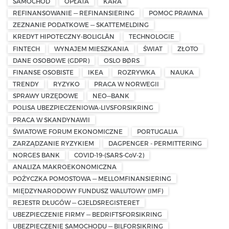
SAMOCHÓD
OPŁATA
KARA
REFINANSOWANIE — REFINANSIERING
POMOC PRAWNA
ZEZNANIE PODATKOWE — SKATTEMELDING
KREDYT HIPOTECZNY-BOLIGLÅN
TECHNOLOGIE
FINTECH
WYNAJEM MIESZKANIA
ŚWIAT
ZŁOTO
DANE OSOBOWE (GDPR)
OSLO BØRS
FINANSE OSOBISTE
IKEA
ROZRYWKA
NAUKA
TRENDY
RYZYKO
PRACA W NORWEGII
SPRAWY URZĘDOWE
NEO—BANK
POLISA UBEZPIECZENIOWA-LIVSFORSIKRING
PRACA W SKANDYNAWII
ŚWIATOWE FORUM EKONOMICZNE
PORTUGALIA
ZARZĄDZANIE RYZYKIEM
DAGPENGER - PERMITTERING
NORGES BANK
COVID-19-(SARS-CoV-2)
ANALIZA MAKROEKONOMICZNA
POŻYCZKA POMOSTOWA — MELLOMFINANSIERING
MIĘDZYNARODOWY FUNDUSZ WALUTOWY (IMF)
REJESTR DŁUGÓW — GJELDSREGISTERET
UBEZPIECZENIE FIRMY — BEDRIFTSFORSIKRING
UBEZPIECZENIE SAMOCHODU — BILFORSIKRING