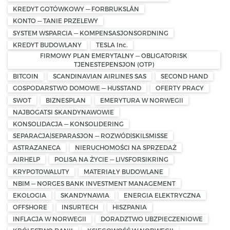
KREDYT GOTÓWKOWY — FORBRUKSLÅN
KONTO — TANIE PRZELEWY
SYSTEM WSPARCIA — KOMPENSASJONSORDNING
KREDYT BUDOWLANY
TESLA Inc.
FIRMOWY PLAN EMERYTALNY — OBLIGATORISK
TJENESTEPENSJON (OTP)
BITCOIN
SCANDINAVIAN AIRLINES SAS
SECOND HAND
GOSPODARSTWO DOMOWE — HUSSTAND
OFERTY PRACY
SWOT
BIZNESPLAN
EMERYTURA W NORWEGII
NAJBOGATSI SKANDYNAWOWIE
KONSOLIDACJA — KONSOLIDERING
SEPARACJA|SEPARASJON — ROZWÓD|SKILSMISSE
ASTRAZANECA
NIERUCHOMOŚCI NA SPRZEDAŻ
AIRHELP
POLISA NA ŻYCIE — LIVSFORSIKRING
KRYPOTOWALUTY
MATERIAŁY BUDOWLANE
NBIM — NORGES BANK INVESTMENT MANAGEMENT
EKOLOGIA
SKANDYNAWIA
ENERGIA ELEKTRYCZNA
OFFSHORE
INSURTECH
HISZPANIA
INFLACJA W NORWEGII
DORADZTWO UBZPIECZENIOWE