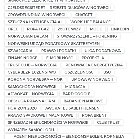
SAMOCHÓD ELEKTRYCZNY W NORWEGII
GJELDSREGISTERET — REJESTR DŁUGÓW W NORWEGII
CROWDFUNDING W NORWEGII
CHATGPT
SZTUCZNA INTELIGENCJA AI
WORK-LIFE BALANCE
OPEC
ROPA I GAZ
ZŁOTE WIZY
MOOC
LINKEDIN
NORWEGIAN DREAM
STOWARZYSZENIE — FORENING
NORWESKI URZĄD PODATKOWY-SKATTEETATEN
SZWAJCARIA
PRAWO I PODATKI
ULGA PODATKOWA
FINANS NORGE
E-MOBILNOŚĆ
PROJEKT—K
TRUST CLUB — NORWEGIA
RENOWACJA ENERGETYCZNA
CYBERBEZPIECZEŃSTWO
OSZCZĘDNOŚCI
BSU
KORONA NORWESKA — NOK
UMOWA W NORWEGII
SAMOCHÓD W NORWEGII
MIGRACJA
ADWOKAT — NORWEGIA
BARD GOOGLE
OBSŁUGA PRAWNA FIRM
BADANIE NAUKOWE
HORIZON 2020
AWOKAT ELISABETH JENSEN
PRAWO SPADKOWE I MAJĄTKOWE
ROPA BRENT
SPRZEDAŻ NIERUCHOMOŚCI W NORWEGII
CLUB TRUST
WYNAJEM SAMOCHODU
AGENT NIERUCHOMOŚCI — EIENDOMSMEGLER, KORNELIA