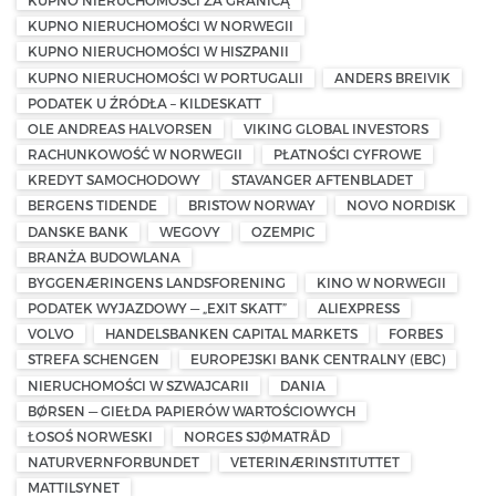
KUPNO NIERUCHOMOŚCI ZA GRANICĄ
KUPNO NIERUCHOMOŚCI W NORWEGII
KUPNO NIERUCHOMOŚCI W HISZPANII
KUPNO NIERUCHOMOŚCI W PORTUGALII
ANDERS BREIVIK
PODATEK U ŹRÓDŁA – KILDESKATT
OLE ANDREAS HALVORSEN
VIKING GLOBAL INVESTORS
RACHUNKOWOŚĆ W NORWEGII
PŁATNOŚCI CYFROWE
KREDYT SAMOCHODOWY
STAVANGER AFTENBLADET
BERGENS TIDENDE
BRISTOW NORWAY
NOVO NORDISK
DANSKE BANK
WEGOVY
OZEMPIC
BRANŻA BUDOWLANA
BYGGENÆRINGENS LANDSFORENING
KINO W NORWEGII
PODATEK WYJAZDOWY — „EXIT SKATT”
ALIEXPRESS
VOLVO
HANDELSBANKEN CAPITAL MARKETS
FORBES
STREFA SCHENGEN
EUROPEJSKI BANK CENTRALNY (EBC)
NIERUCHOMOŚCI W SZWAJCARII
DANIA
BØRSEN — GIEŁDA PAPIERÓW WARTOŚCIOWYCH
ŁOSOŚ NORWESKI
NORGES SJØMATRÅD
NATURVERNFORBUNDET
VETERINÆRINSTITUTTET
MATTILSYNET