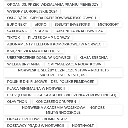
ORGAN DS. PRZECIWDZIAŁANIA PRANIU PIENIĘDZY
WYBORY EUROPEJSKIE 2024
OSLO BØRS – GIEŁDA PAPIERÓW WARTOŚCIOWYCH
EURONEXT
eTORO
SJØLYST INVESTORS
MICROSOFT
SAXOBANK
STARJK
ABSENCJA PRACOWNICZA
TIKTOK
PILATES CAMP NORWAY
ABONAMENTY TELEFONII KOMÓRKOWEJ W NORWEGII
KSIĘŻNICZKA MÄRTHA LOUISE
UBEZPIECZENIE DOMU W NORWEGII
KLASA ŚREDNIA
WIELKA BRYTANIA
OPTYMALIZACJA PODATKOWA
NORWESKIE SŁUŻBY BEZPIECZEŃSTWA — POLITIETS
SIKKERHETSTJENESTE, PST
POLSKIE DNI FILMOWE — DEN POLSKE FILMDAGER
PŁACA MINIMALNA W NORWEGII
EKUZ (EUROPEJSKA KARTA UBEZPIECZENIA ZDROWOTNEGO)
OLAV THON
KONGSBERG GRUPPEN
NORWESKA AKADEMIA WOJSKOWA — NORGES
MILITÆRHØGSKOLE
OPŁATY DROGOWE - BOMPENGER
DOSTAWCY PRĄDU W NORWEGII
NORTHVOLT