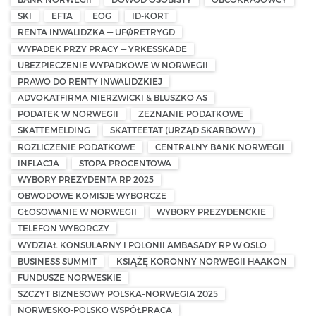
SKI
EFTA
EOG
ID-KORT
RENTA INWALIDZKA — UFØRETRYGD
WYPADEK PRZY PRACY — YRKESSKADE
UBEZPIECZENIE WYPADKOWE W NORWEGII
PRAWO DO RENTY INWALIDZKIEJ
ADVOKATFIRMA NIERZWICKI & BLUSZKO AS
PODATEK W NORWEGII
ZEZNANIE PODATKOWE
SKATTEMELDING
SKATTEETAT (URZĄD SKARBOWY)
ROZLICZENIE PODATKOWE
CENTRALNY BANK NORWEGII
INFLACJA
STOPA PROCENTOWA
WYBORY PREZYDENTA RP 2025
OBWODOWE KOMISJE WYBORCZE
GŁOSOWANIE W NORWEGII
WYBORY PREZYDENCKIE
TELEFON WYBORCZY
WYDZIAŁ KONSULARNY I POLONII AMBASADY RP W OSLO
BUSINESS SUMMIT
KSIĄŻĘ KORONNY NORWEGII HAAKON
FUNDUSZE NORWESKIE
SZCZYT BIZNESOWY POLSKA–NORWEGIA 2025
NORWESKO-POLSKO WSPÓŁPRACA