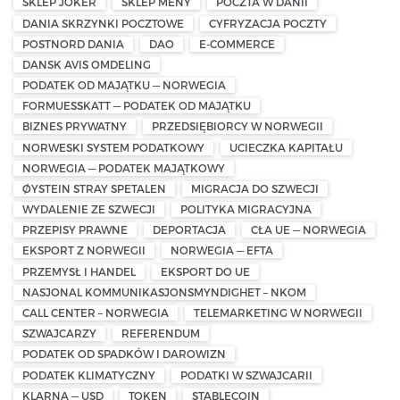
SKLEP JOKER
SKLEP MENY
POCZTA W DANII
DANIA SKRZYNKI POCZTOWE
CYFRYZACJA POCZTY
POSTNORD DANIA
DAO
E-COMMERCE
DANSK AVIS OMDELING
PODATEK OD MAJĄTKU — NORWEGIA
FORMUESSKATT — PODATEK OD MAJĄTKU
BIZNES PRYWATNY
PRZEDSIĘBIORCY W NORWEGII
NORWESKI SYSTEM PODATKOWY
UCIECZKA KAPITAŁU
NORWEGIA — PODATEK MAJĄTKOWY
ØYSTEIN STRAY SPETALEN
MIGRACJA DO SZWECJI
WYDALENIE ZE SZWECJI
POLITYKA MIGRACYJNA
PRZEPISY PRAWNE
DEPORTACJA
CŁA UE — NORWEGIA
EKSPORT Z NORWEGII
NORWEGIA — EFTA
PRZEMYSŁ I HANDEL
EKSPORT DO UE
NASJONAL KOMMUNIKASJONSMYNDIGHET – NKOM
CALL CENTER – NORWEGIA
TELEMARKETING W NORWEGII
SZWAJCARZY
REFERENDUM
PODATEK OD SPADKÓW I DAROWIZN
PODATEK KLIMATYCZNY
PODATKI W SZWAJCARII
KLARNA — USD
TOKEN
STABLECOIN