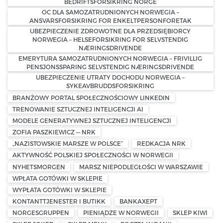
BEDRIFTSFORSIKRING NORGE
OC DLA SAMOZATRUDNIONYCH NORWEGIA –
ANSVARSFORSIKRING FOR ENKELTPERSONFORETAK
UBEZPIECZENIE ZDROWOTNE DLA PRZEDSIĘBIORCY
NORWEGIA – HELSEFORSIKRING FOR SELVSTENDIG
NÆRINGSDRIVENDE
EMERYTURA SAMOZATRUDNIONYCH NORWEGIA – FRIVILLIG
PENSJONSSPARING SELVSTENDIG NÆRINGSDRIVENDE
UBEZPIECZENIE UTRATY DOCHODU NORWEGIA –
SYKEAVBRUDDSFORSIKRING
BRANŻOWY PORTAL SPOŁECZNOŚCIOWY LINKEDIN
TRENOWANIE SZTUCZNEJ INTELIGENCJI AI
MODELE GENERATYWNEJ SZTUCZNEJ INTELIGENCJI
ZOFIA PASZKIEWICZ — NRK
„NAZISTOWSKIE MARSZE W POLSCE”
REDKACJA NRK
AKTYWNOŚĆ POLSKIEJ SPOŁECZNOŚCI W NORWEGII
NYHETSMORGEN
MARSZ NIEPODLEGŁOŚCI W WARSZAWIE
WPŁATA GOTÓWKI W SKLEPIE
WYPŁATA GOTÓWKI W SKLEPIE
KONTANTTJENESTER I BUTIKK
BANKAXEPT
NORGESGRUPPEN
PIENIĄDZE W NORWEGII
SKLEP KIWI