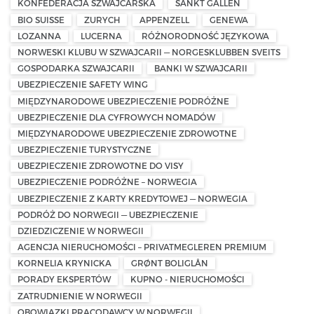
KONFEDERACJA SZWAJCARSKA
SANKT GALLEN
BIO SUISSE
ZURYCH
APPENZELL
GENEWA
LOZANNA
LUCERNA
RÓŻNORODNOŚĆ JĘZYKOWA
NORWESKI KLUBU W SZWAJCARII — NORGESKLUBBEN SVEITS
GOSPODARKA SZWAJCARII
BANKI W SZWAJCARII
UBEZPIECZENIE SAFETY WING
MIĘDZYNARODOWE UBEZPIECZENIE PODRÓŻNE
UBEZPIECZENIE DLA CYFROWYCH NOMADÓW
MIĘDZYNARODOWE UBEZPIECZENIE ZDROWOTNE
UBEZPIECZENIE TURYSTYCZNE
UBEZPIECZENIE ZDROWOTNE DO VISY
UBEZPIECZENIE PODRÓŻNE – NORWEGIA
UBEZPIECZENIE Z KARTY KREDYTOWEJ — NORWEGIA
PODRÓŻ DO NORWEGII — UBEZPIECZENIE
DZIEDZICZENIE W NORWEGII
AGENCJA NIERUCHOMOŚCI – PRIVATMEGLEREN PREMIUM
KORNELIA KRYNICKA
GRØNT BOLIGLÅN
PORADY EKSPERTÓW
KUPNO - NIERUCHOMOŚCI
ZATRUDNIENIE W NORWEGII
OBOWIĄZKI PRACODAWCY W NORWEGII