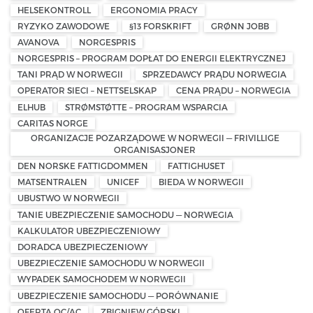
HELSEKONTROLL
ERGONOMIA PRACY
RYZYKO ZAWODOWE
§13 FORSKRIFT
GRØNN JOBB
AVANOVA
NORGESPRIS
NORGESPRIS – PROGRAM DOPŁAT DO ENERGII ELEKTRYCZNEJ
TANI PRĄD W NORWEGII
SPRZEDAWCY PRĄDU NORWEGIA
OPERATOR SIECI – NETTSELSKAP
CENA PRĄDU – NORWEGIA
ELHUB
STRØMSTØTTE – PROGRAM WSPARCIA
CARITAS NORGE
ORGANIZACJE POZARZĄDOWE W NORWEGII — FRIVILLIGE
ORGANISASJONER
DEN NORSKE FATTIGDOMMEN
FATTIGHUSET
MATSENTRALEN
UNICEF
BIEDA W NORWEGII
UBUSTWO W NORWEGII
TANIE UBEZPIECZENIE SAMOCHODU — NORWEGIA
KALKULATOR UBEZPIECZENIOWY
DORADCA UBEZPIECZENIOWY
UBEZPIECZENIE SAMOCHODU W NORWEGII
WYPADEK SAMOCHODEM W NORWEGII
UBEZPIECZENIE SAMOCHODU — PORÓWNANIE
OFERTA OC/AC
ZBIGNIEW GÓRSKI