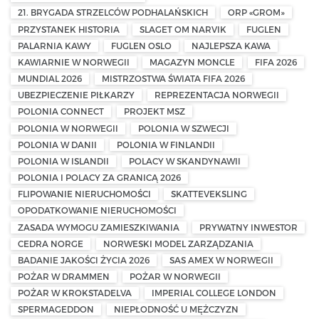
21. BRYGADA STRZELCÓW PODHALAŃSKICH
ORP «GROM»
PRZYSTANEK HISTORIA
SLAGET OM NARVIK
FUGLEN
PALARNIA KAWY
FUGLEN OSLO
NAJLEPSZA KAWA
KAWIARNIE W NORWEGII
MAGAZYN MONCLE
FIFA 2026
MUNDIAL 2026
MISTRZOSTWA ŚWIATA FIFA 2026
UBEZPIECZENIE PIŁKARZY
REPREZENTACJA NORWEGII
POLONIA CONNECT
PROJEKT MSZ
POLONIA W NORWEGII
POLONIA W SZWECJI
POLONIA W DANII
POLONIA W FINLANDII
POLONIA W ISLANDII
POLACY W SKANDYNAWII
POLONIA I POLACY ZA GRANICĄ 2026
FLIPOWANIE NIERUCHOMOŚCI
SKATTEVEKSLING
OPODATKOWANIE NIERUCHOMOŚCI
ZASADA WYMOGU ZAMIESZKIWANIA
PRYWATNY INWESTOR
CEDRA NORGE
NORWESKI MODEL ZARZĄDZANIA
BADANIE JAKOŚCI ŻYCIA 2026
SAS AMEX W NORWEGII
POŻAR W DRAMMEN
POŻAR W NORWEGII
POŻAR W KROKSTADELVA
IMPERIAL COLLEGE LONDON
SPERMAGEDDON
NIEPŁODNOŚĆ U MĘŻCZYZN