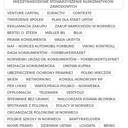
MIĘDZYNARODOWE STOWARZYSZENIE NUMIZMATYKÓW
ZAWODOWYCH
VENTURE CAPITAL
EURACTIV
CONTEXTE
TWORZENIE SPÓŁEK
PLAN DLA START-UPÓW
REKLAMACJA ZAKUPU
ZAKUP SAMOCHODU W NORWEGII
BERTEL O. STEEN
MØLLER BIL
BILIA
PRAWA KONSUMENTA
WADA UKRYTA
NAF — NORGES AUTOMOBIL-FORBUND
VIKING KONTROLL
RADA KONSUMENTÓW — FORBRUKERRÅDET
NORWESKI URZĄD DS. KONSUMENTÓW — FORBRUKERTILSYNET
MEDIACJA KONSUMENCKA
UMOWA KUPNA
UBEZPIECZENIE OCHRONY PRAWNEJ
POLSKI WIECZÓR
SKIEN
NETWORKING
KONSUL HONOROWY RP
PER LYKKE
WSPÓŁPRACA POLSKO — NORWESKA
DYPLOMACJA
TELEMARK
VESTFOLD
ŚPIEWANIE BEZ GRANIC
MAŁGORZATA KIDAWA-BŁOŃSKA
SPOTKANIE Z POLONIĄ
POLACY W NORWEGII
ORGANIZACJE POLONIJNE W NORWEGII
POLSKIE SZKOŁY W NORWEGII
SAMTYKKELOVEN
NOWE PRAWO
DZIENNIK USTAW
LOVDATA
BRING