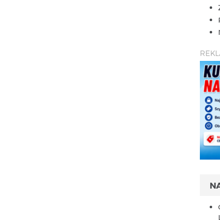
REK
N