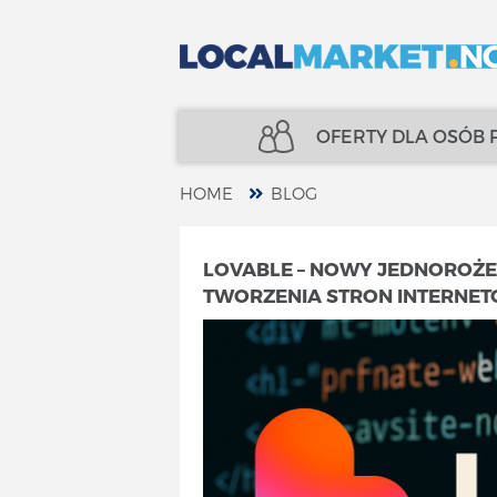
OFERTY DLA OSÓB
HOME
BLOG
NIERUCHOMOŚCI
UBEZPIECZENIA
LOVABLE – NOWY JEDNOROŻEC
TWORZENIA STRON INTERNE
KREDYTY
FINANSE
UBEZPIECZENIA
SPECJALIŚCI
FINANSE
TELECOM
SPECJALIŚCI
USŁUGI