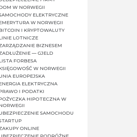
DOM W NORWEGII
SAMOCHODY ELEKTRYCZNE
EMERYTURA W NORWEGII
BITCOIN I KRYPTOWALUTY
LINIE LOTNICZE
ZARZĄDZANIE BIZNESEM
ZADŁUŻENIE — GJELD
LISTA FORBESA
KSIĘGOWOŚĆ W NORWEGII
UNIA EUROPEJSKA
ENERGIA ELEKTRYCZNA
PRAWO I PODATKI
POŻYCZKA HIPOTECZNA W
NORWEGII
UBEZPIECZENIE SAMOCHODU
STARTUP
ZAKUPY ONLINE
UBEZPIECZENIE PODRÓŻNE