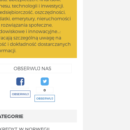
nesu, technologii i inwestycji.
edsiębiorczość, oszczędności,
atki, emerytury, nieruchomości
 rozwiązania społeczne,
dowiskowe i innowacyjne...:
acają szczególną uwagę na
ość i dokładność dostarczanych
ormacji.
OBSERWUJ NAS
0
OBSERWUJ
OBSERWUJ
ATEGORIE
KREDYT W NORWEGII