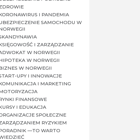
ZDROWIE
KORONAWIRUS I PANDEMIA
UBEZPIECZENIE SAMOCHODU W
NORWEGII
SKANDYNAWIA
KSIĘGOWOŚĆ I ZARZĄDZANIE
ADWOKAT W NORWEGII
HIPOTEKA W NORWEGII
BIZNES W NORWEGII
START-UPY I INNOWACJE
KOMUNIKACJA I MARKETING
MOTORYZACJA
RYNKI FINANSOWE
KURSY I EDUKACJA
ORGANIZACJE SPOŁECZNE
ZARZĄDZANIEM RYZYKIEM
PORADNIK —TO WARTO
WIEDZIEĆ