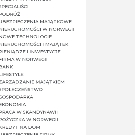
SPECJALIŚCI
PODRÓŻ
UBEZPIECZENIA MAJĄTKOWE
NIERUCHOMOŚCI W NORWEGII
NOWE TECHNOLOGIE
NIERUCHOMOŚCI I MAJĄTEK
PIENIĄDZE I INWESTYCJE
FIRMA W NORWEGII
BANK
LIFESTYLE
ZARZĄDZANIE MAJĄTKIEM
SPOŁECZEŃSTWO
GOSPODARKA
EKONOMIA
PRACA W SKANDYNAWII
POŻYCZKA W NORWEGII
KREDYT NA DOM
UEBZPIECZENIE FIRMY