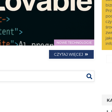
biz
Prz
pod
czy
śro
zwr
jak
NOWE TECHNOLOGIE
inf
CZYTAJ WIĘCEJ
Szukaj
K