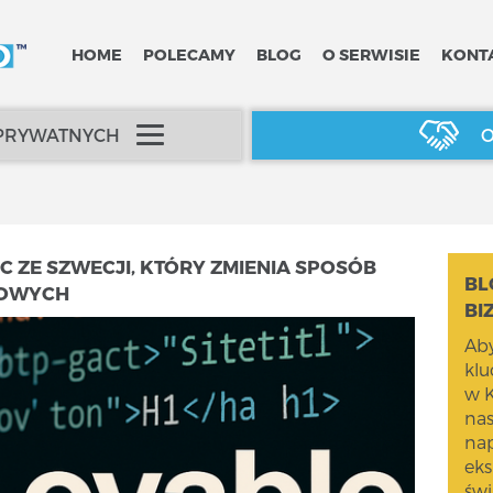
HOME
POLECAMY
BLOG
O SERWISIE
KONT
 PRYWATNYCH
O
 ZE SZWECJI, KTÓRY ZMIENIA SPOSÓB
BL
TOWYCH
BI
Aby
kl
w K
na
nap
eks
świ