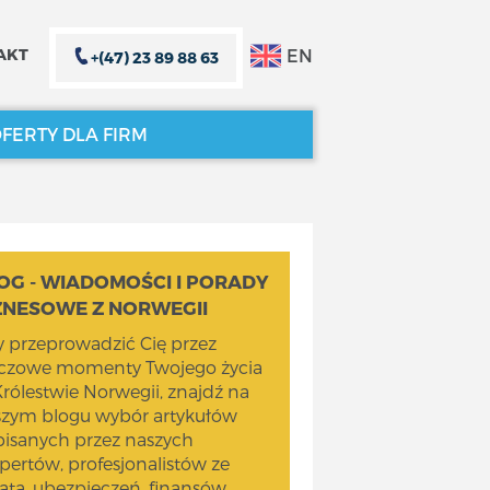
EN
AKT
+(47) 23 89 88 63
FERTY DLA FIRM
ZAMKNIJ X
ZAMKNIJ X
OG - WIADOMOŚCI I PORADY
ZNESOWE Z NORWEGII
 przeprowadzić Cię przez
uczowe momenty Twojego życia
rólestwie Norwegii, znajdź na
szym blogu wybór artykułów
isanych przez naszych
pertów, profesjonalistów ze
ata, ubezpieczeń, finansów,