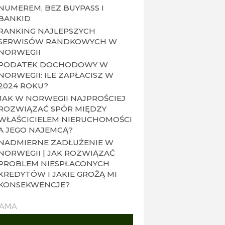
NUMEREM, BEZ BUYPASS I
BANKID
RANKING NAJLEPSZYCH
SERWISÓW RANDKOWYCH W
NORWEGII
PODATEK DOCHODOWY W
NORWEGII: ILE ZAPŁACISZ W
2024 ROKU?
JAK W NORWEGII NAJPROŚCIEJ
ROZWIĄZAĆ SPÓR MIĘDZY
WŁAŚCICIELEM NIERUCHOMOŚCI
A JEGO NAJEMCĄ?
NADMIERNE ZADŁUŻENIE W
NORWEGII | JAK ROZWIĄZAĆ
PROBLEM NIESPŁACONYCH
KREDYTÓW I JAKIE GROŻĄ MI
KONSEKWENCJE?
LAMA