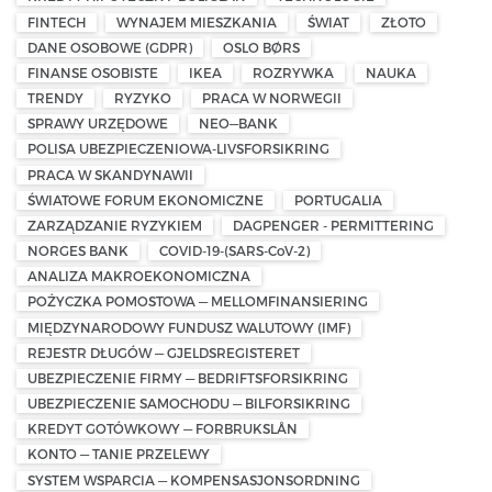
FINTECH
WYNAJEM MIESZKANIA
ŚWIAT
ZŁOTO
DANE OSOBOWE (GDPR)
OSLO BØRS
FINANSE OSOBISTE
IKEA
ROZRYWKA
NAUKA
TRENDY
RYZYKO
PRACA W NORWEGII
SPRAWY URZĘDOWE
NEO—BANK
POLISA UBEZPIECZENIOWA-LIVSFORSIKRING
PRACA W SKANDYNAWII
ŚWIATOWE FORUM EKONOMICZNE
PORTUGALIA
ZARZĄDZANIE RYZYKIEM
DAGPENGER - PERMITTERING
NORGES BANK
COVID-19-(SARS-CoV-2)
ANALIZA MAKROEKONOMICZNA
POŻYCZKA POMOSTOWA — MELLOMFINANSIERING
MIĘDZYNARODOWY FUNDUSZ WALUTOWY (IMF)
REJESTR DŁUGÓW — GJELDSREGISTERET
UBEZPIECZENIE FIRMY — BEDRIFTSFORSIKRING
UBEZPIECZENIE SAMOCHODU — BILFORSIKRING
KREDYT GOTÓWKOWY — FORBRUKSLÅN
KONTO — TANIE PRZELEWY
SYSTEM WSPARCIA — KOMPENSASJONSORDNING