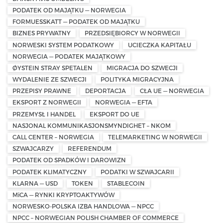
PODATEK OD MAJĄTKU — NORWEGIA
FORMUESSKATT — PODATEK OD MAJĄTKU
BIZNES PRYWATNY
PRZEDSIĘBIORCY W NORWEGII
NORWESKI SYSTEM PODATKOWY
UCIECZKA KAPITAŁU
NORWEGIA — PODATEK MAJĄTKOWY
ØYSTEIN STRAY SPETALEN
MIGRACJA DO SZWECJI
WYDALENIE ZE SZWECJI
POLITYKA MIGRACYJNA
PRZEPISY PRAWNE
DEPORTACJA
CŁA UE — NORWEGIA
EKSPORT Z NORWEGII
NORWEGIA — EFTA
PRZEMYSŁ I HANDEL
EKSPORT DO UE
NASJONAL KOMMUNIKASJONSMYNDIGHET – NKOM
CALL CENTER – NORWEGIA
TELEMARKETING W NORWEGII
SZWAJCARZY
REFERENDUM
PODATEK OD SPADKÓW I DAROWIZN
PODATEK KLIMATYCZNY
PODATKI W SZWAJCARII
KLARNA — USD
TOKEN
STABLECOIN
MiCA — RYNKI KRYPTOAKTYWÓW
NORWESKO-POLSKA IZBA HANDLOWA — NPCC
NPCC – NORWEGIAN POLISH CHAMBER OF COMMERCE