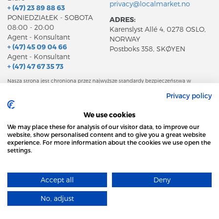
privacy@localmarket.no
+ (47) 23 89 88 63
PONIEDZIAŁEK - SOBOTA
ADRES:
08:00 - 20:00
Karenslyst Allé 4, 0278 OSLO,
Agent - Konsultant
NORWAY
+ (47) 45 09 04 66
Postboks 358, SKØYEN
Agent - Konsultant
+ (47) 47 67 35 73
Nasza strona jest chroniona przez najwyższe standardy bezpieczeństwa w
internecie GeoTrust ™ Secure. Co daje Ci gwarancję, że Twoje dane są tu zawsze
bezpieczne.
Privacy policy
We use cookies
We may place these for analysis of our visitor data, to improve our
website, show personalised content and to give you a great website
experience. For more information about the cookies we use open the
O SERWISIE
settings.
STRONA LOCAL MARKET WYKORZYSTUJE PLIKI
KONTAKT
POLITYKA PRYWATNOŚCI
COOKIES
REGULAMIN
Accept all
Deny
DOWIEDZ SIĘ WIĘCEJ
WAŻNE PLIKI
No, adjust
© Copyright 2016-2026
ROZUMIEM
The LOCALMARKET.no