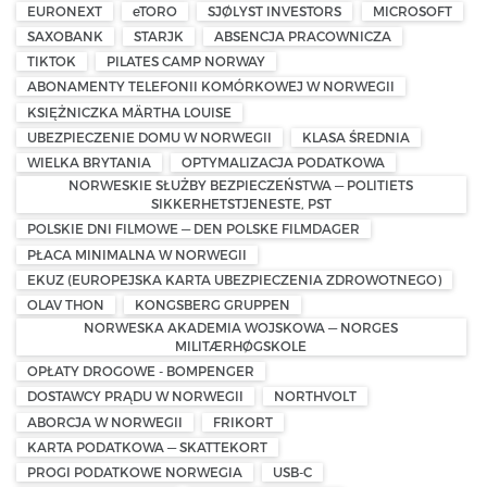
EURONEXT
eTORO
SJØLYST INVESTORS
MICROSOFT
SAXOBANK
STARJK
ABSENCJA PRACOWNICZA
TIKTOK
PILATES CAMP NORWAY
ABONAMENTY TELEFONII KOMÓRKOWEJ W NORWEGII
KSIĘŻNICZKA MÄRTHA LOUISE
UBEZPIECZENIE DOMU W NORWEGII
KLASA ŚREDNIA
WIELKA BRYTANIA
OPTYMALIZACJA PODATKOWA
NORWESKIE SŁUŻBY BEZPIECZEŃSTWA — POLITIETS
SIKKERHETSTJENESTE, PST
POLSKIE DNI FILMOWE — DEN POLSKE FILMDAGER
PŁACA MINIMALNA W NORWEGII
EKUZ (EUROPEJSKA KARTA UBEZPIECZENIA ZDROWOTNEGO)
OLAV THON
KONGSBERG GRUPPEN
NORWESKA AKADEMIA WOJSKOWA — NORGES
MILITÆRHØGSKOLE
OPŁATY DROGOWE - BOMPENGER
DOSTAWCY PRĄDU W NORWEGII
NORTHVOLT
ABORCJA W NORWEGII
FRIKORT
KARTA PODATKOWA — SKATTEKORT
PROGI PODATKOWE NORWEGIA
USB-C