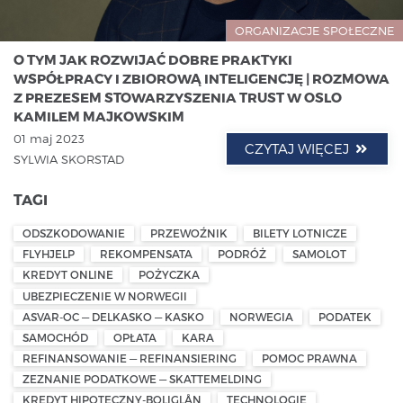
ORGANIZACJE SPOŁECZNE
O TYM JAK ROZWIJAĆ DOBRE PRAKTYKI
WSPÓŁPRACY I ZBIOROWĄ INTELIGENCJĘ | ROZMOWA
Z PREZESEM STOWARZYSZENIA TRUST W OSLO
KAMILEM MAJKOWSKIM
01 maj 2023
CZYTAJ WIĘCEJ
SYLWIA SKORSTAD
TAGI
ODSZKODOWANIE
PRZEWOŹNIK
BILETY LOTNICZE
FLYHJELP
REKOMPENSATA
PODRÓŻ
SAMOLOT
KREDYT ONLINE
POŻYCZKA
UBEZPIECZENIE W NORWEGII
ASVAR-OC — DELKASKO — KASKO
NORWEGIA
PODATEK
SAMOCHÓD
OPŁATA
KARA
REFINANSOWANIE — REFINANSIERING
POMOC PRAWNA
ZEZNANIE PODATKOWE — SKATTEMELDING
KREDYT HIPOTECZNY-BOLIGLÅN
TECHNOLOGIE