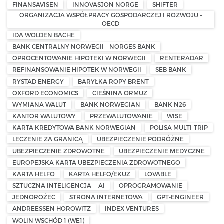
FINANSAVISEN
INNOVASJON NORGE
SHIFTER
ORGANIZACJA WSPÓŁPRACY GOSPODARCZEJ I ROZWOJU –
OECD
IDA WOLDEN BACHE
BANK CENTRALNY NORWEGII – NORGES BANK
OPROCENTOWANIE HIPOTEKI W NORWEGII
RENTERADAR
REFINANSOWANIE HIPOTEK W NORWEGII
SEB BANK
RYSTAD ENERGY
BARYŁKA ROPY BRENT
OXFORD ECONOMICS
CIEŚNINA ORMUZ
WYMIANA WALUT
BANK NORWEGIAN
BANK N26
KANTOR WALUTOWY
PRZEWALUTOWANIE
WISE
KARTA KREDYTOWA BANK NORWEGIAN
POLISA MULTI-TRIP
LECZENIE ZA GRANICĄ
UBEZPIECZENIE PODRÓŻNE
UBEZPIECZENIE ZDROWOTNE
UBEZPIECZENIE MEDYCZNE
EUROPEJSKA KARTA UBEZPIECZENIA ZDROWOTNEGO
KARTA HELFO
KARTA HELFO/EKUZ
LOVABLE
SZTUCZNA INTELIGENCJA — AI
OPROGRAMOWANIE
JEDNOROŻEC
STRONA INTERNETOWA
GPT-ENGINEER
ANDREESSEN HOROWITZ
INDEX VENTURES
WOLIN WSCHÓD 1 (WE1)