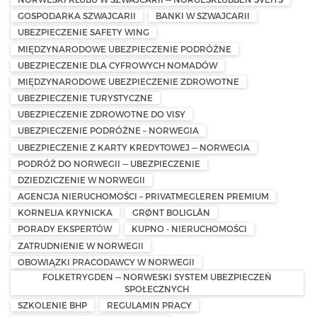
GOSPODARKA SZWAJCARII
BANKI W SZWAJCARII
UBEZPIECZENIE SAFETY WING
MIĘDZYNARODOWE UBEZPIECZENIE PODRÓŻNE
UBEZPIECZENIE DLA CYFROWYCH NOMADÓW
MIĘDZYNARODOWE UBEZPIECZENIE ZDROWOTNE
UBEZPIECZENIE TURYSTYCZNE
UBEZPIECZENIE ZDROWOTNE DO VISY
UBEZPIECZENIE PODRÓŻNE – NORWEGIA
UBEZPIECZENIE Z KARTY KREDYTOWEJ — NORWEGIA
PODRÓŻ DO NORWEGII — UBEZPIECZENIE
DZIEDZICZENIE W NORWEGII
AGENCJA NIERUCHOMOŚCI – PRIVATMEGLEREN PREMIUM
KORNELIA KRYNICKA
GRØNT BOLIGLÅN
PORADY EKSPERTÓW
KUPNO - NIERUCHOMOŚCI
ZATRUDNIENIE W NORWEGII
OBOWIĄZKI PRACODAWCY W NORWEGII
FOLKETRYGDEN — NORWESKI SYSTEM UBEZPIECZEŃ
SPOŁECZNYCH
SZKOLENIE BHP
REGULAMIN PRACY