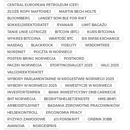
CENTRAL EUROPEAN PETROLEUM (CEP)
ZŁOŻE ROPY NAFTOWEJ
MARTIN BECH HOLTE
BLOOMBERG
LANDET SOM BLE FOR RIKT
SOKKELDIREKTORATET
RYANAIR
LIMIT BAGAŻU
TANIE LINIE LOTNICZE
BITCOIN (BTC)
KURS BITCOINA
WYKRES BITCOINA
WARTOŚĆ BTC
SIX SWISS EXCHANGE
NASDAQ
BLACKROCK
FIDELITY
WISDOMTREE
NORDNET
POCZTA W NORWEGII
POSTEN BRING NORWEGIA
POSTNORD
PACZKI NORWEGIA
STORTINGSVALGET 2025
VALG 2025
VALGDIREKTORATET
WYBORY PARLAMENTARNE W KRÓLESTWIE NORWEGII 2025
WYBORY W NORWEGII 2025
INWESTYCJE W NORWEGII
INVESTORTEMPEN
BANK INWESTYCYJNY DNB CARNEGIE
BHT NORWEGIA
BEDRIFTSHELSETJENESTE
HMS (BHP)
ARBEIDSTILSYNET
BADANIA ZDROWOTNE PRACOWNIKÓW
HELSEKONTROLL
ERGONOMIA PRACY
RYZYKO ZAWODOWE
§13 FORSKRIFT
GRØNN JOBB
AVANOVA
NORGESPRIS