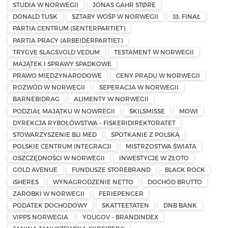
STUDIA W NORWEGII
JONAS GAHR STØRE
DONALD TUSK
SZTABY WOŚP W NORWEGII
33. FINAŁ
PARTIA CENTRUM (SENTERPARTIET)
PARTIA PRACY (ARBEIDERPARTIET)
TRYGVE SLAGSVOLD VEDUM
TESTAMENT W NORWEGII
MAJĄTEK I SPRAWY SPADKOWE
PRAWO MIĘDZYNARODOWE
CENY PRĄDU W NORWEGII
ROZWÓD W NORWEGII
SEPERACJA W NORWEGII
BARNEBIDRAG
ALIMENTY W NORWEGII
PODZIAŁ MAJĄTKU W NOWREGII
SKILSMISSE
MOWI
DYREKCJA RYBOŁÓWSTWA – FISKERIDIREKTORATET
STOWARZYSZENIE BLI MED
SPOTKANIE Z POLSKĄ
POLSKIE CENTRUM INTEGRACJI
MISTRZOSTWA ŚWIATA
OSZCZĘDNOŚCI W NORWEGII
INWESTYCJE W ZŁOTO
GOLD AVENUE
FUNDUSZE STOREBRAND
BLACK ROCK
iSHERES
WYNAGRODZENIE NETTO
DOCHÓD BRUTTO
ZAROBKI W NORWEGII
FERIEPENGER
PODATEK DOCHODOWY
SKATTEETATEN
DNB BANK
VIPPS NORWEGIA
YOUGOV – BRANDINDEX