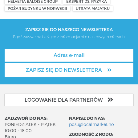
HELVETIA BALOISE GROUP
EKSPERT DS. RYZYKA
POŻAR BUDYNKU W NORWEGII
UTRATA MAJĄTKU
ZAPISZ SIĘ DO NASZEGO NEWSLETTERA
Bądź zawsze na bieżąco z informacjami o najlepszych ofertach.
ZAPISZ SIĘ DO NEWSLETTERA
LOGOWANIE DLA PARTNERÓW
ZADZWOŃ DO NAS:
NAPISZ DO NAS:
PONIEDZIAŁEK - PIĄTEK
post@localmarket.no
10:00 - 18:00
ZGODNOŚĆ Z RODO:
Biuro