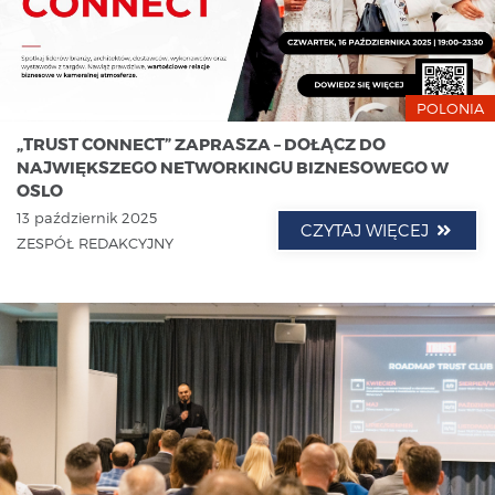
POLONIA
„TRUST CONNECT” ZAPRASZA – DOŁĄCZ DO
NAJWIĘKSZEGO NETWORKINGU BIZNESOWEGO W
OSLO
13 październik 2025
CZYTAJ WIĘCEJ
ZESPÓŁ REDAKCYJNY