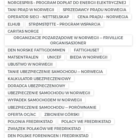
NORGESPRIS – PROGRAM DOPŁAT DO ENERGII ELEKTRYCZNEJ
TANI PRĄD W NORWEGII
SPRZEDAWCY PRĄDU NORWEGIA
OPERATOR SIECI – NETTSELSKAP
CENA PRĄDU – NORWEGIA
ELHUB
STRØMSTØTTE – PROGRAM WSPARCIA
CARITAS NORGE
ORGANIZACJE POZARZĄDOWE W NORWEGII — FRIVILLIGE
ORGANISASJONER
DEN NORSKE FATTIGDOMMEN
FATTIGHUSET
MATSENTRALEN
UNICEF
BIEDA W NORWEGII
UBUSTWO W NORWEGII
TANIE UBEZPIECZENIE SAMOCHODU — NORWEGIA
KALKULATOR UBEZPIECZENIOWY
DORADCA UBEZPIECZENIOWY
UBEZPIECZENIE SAMOCHODU W NORWEGII
WYPADEK SAMOCHODEM W NORWEGII
UBEZPIECZENIE SAMOCHODU — PORÓWNANIE
OFERTA OC/AC
ZBIGNIEW GÓRSKI
POLONIA FREDRIKSTAD
POLACY WE FREDRIKSTAD
ZWIĄZEK POLAKÓW WE FREDRIKSTAD
DEN POLSKE FORENINGEN I FREDRIKSTAD