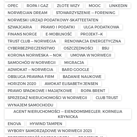
OPEC
ROPA I GAZ
ZŁOTE WIZY
MOOC
LINKEDIN
NORWEGIAN DREAM
STOWARZYSZENIE — FORENING
NORWESKI URZĄD PODATKOWY-SKATTEETATEN
SZWAJCARIA
PRAWO I PODATKI
ULGA PODATKOWA
FINANS NORGE
E-MOBILNOŚĆ
PROJEKT—K
TRUST CLUB — NORWEGIA
RENOWACJA ENERGETYCZNA
CYBERBEZPIECZEŃSTWO
OSZCZĘDNOŚCI
BSU
KORONA NORWESKA — NOK
UMOWA W NORWEGII
SAMOCHÓD W NORWEGII
MIGRACJA
ADWOKAT — NORWEGIA
BARD GOOGLE
OBSŁUGA PRAWNA FIRM
BADANIE NAUKOWE
HORIZON 2020
AWOKAT ELISABETH JENSEN
PRAWO SPADKOWE I MAJĄTKOWE
ROPA BRENT
SPRZEDAŻ NIERUCHOMOŚCI W NORWEGII
CLUB TRUST
WYNAJEM SAMOCHODU
AGENT NIERUCHOMOŚCI — EIENDOMSMEGLER, KORNELIA
KRYNICKA
ENOVA
HYWIND TAMPEN
WYBORY SAMORZĄDOWE W NORWEGII 2023