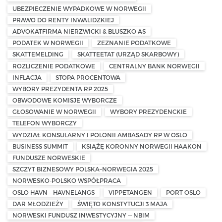
UBEZPIECZENIE WYPADKOWE W NORWEGII
PRAWO DO RENTY INWALIDZKIEJ
ADVOKATFIRMA NIERZWICKI & BLUSZKO AS
PODATEK W NORWEGII
ZEZNANIE PODATKOWE
SKATTEMELDING
SKATTEETAT (URZĄD SKARBOWY)
ROZLICZENIE PODATKOWE
CENTRALNY BANK NORWEGII
INFLACJA
STOPA PROCENTOWA
WYBORY PREZYDENTA RP 2025
OBWODOWE KOMISJE WYBORCZE
GŁOSOWANIE W NORWEGII
WYBORY PREZYDENCKIE
TELEFON WYBORCZY
WYDZIAŁ KONSULARNY I POLONII AMBASADY RP W OSLO
BUSINESS SUMMIT
KSIĄŻĘ KORONNY NORWEGII HAAKON
FUNDUSZE NORWESKIE
SZCZYT BIZNESOWY POLSKA–NORWEGIA 2025
NORWESKO-POLSKO WSPÓŁPRACA
OSLO HAVN – HAVNELANGS
VIPPETANGEN
PORT OSLO
DAR MŁODZIEŻY
ŚWIĘTO KONSTYTUCJI 3 MAJA
NORWESKI FUNDUSZ INWESTYCYJNY — NBIM