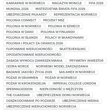
KAWIARNIE W NORWEGII
MAGAZYN MONCLE
FIFA 2026
MUNDIAL 2026
MISTRZOSTWA ŚWIATA FIFA 2026
UBEZPIECZENIE PIŁKARZY
REPREZENTACJA NORWEGII
POLONIA CONNECT
PROJEKT MSZ
POLONIA W NORWEGII
POLONIA W SZWECJI
POLONIA W DANII
POLONIA W FINLANDII
POLONIA W ISLANDII
POLACY W SKANDYNAWII
POLONIA I POLACY ZA GRANICĄ 2026
FLIPOWANIE NIERUCHOMOŚCI
SKATTEVEKSLING
OPODATKOWANIE NIERUCHOMOŚCI
ZASADA WYMOGU ZAMIESZKIWANIA
PRYWATNY INWESTOR
CEDRA NORGE
NORWESKI MODEL ZARZĄDZANIA
BADANIE JAKOŚCI ŻYCIA 2026
SAS AMEX W NORWEGII
POŻAR W DRAMMEN
POŻAR W NORWEGII
POŻAR W KROKSTADELVA
IMPERIAL COLLEGE LONDON
SPERMAGEDDON
NIEPŁODNOŚĆ U MĘŻCZYZN
THE GUARDIAN
UBEZPIECZENIE DOMU NORWEGIA
ODSZKODOWANIE PO POŻARZE
UBEZPIECZENIE MIENIA
UBEZPIECZENIE NIERUCHOMOŚCI NORWEGIA