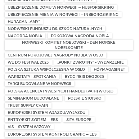
UBEZPIECZENIE DOMU W NORWEGII — HUSFORSIKRING
UBEZPIECZENIE MIENIA W NORWEGII — INBBOROSIKIRNG
HURAGAN „AMY”
NORWESKI FUNDUSZU DS. SZKÓD NATURALNYCH
NAGORDA NOBLA
POKOJOWA NAGRODA NOBLA
NORWESKI KOMITET NOBLOWSKI – DEN NORSKE
NOBELKOMITE
CENTRUM POKOJOWEJ NAGRODY NOBLA W OSLO
WE DO FESTIVAL 2025
„PUNKT ZWROTNY” – WYDARZENIE
POLSKA SZTUKA WSPÓŁCZESNA W OSLO
HØYMAGASINET
WARSZTATY I SPOTKANIA
BYGG REIS DEG 2025
TARGI BUDOWLANE W NORWEGII
POLSKA AGENCJA INWESTYCJI I HANDLU (PAIH) W OSLO
SEMINARIUM BUDOWLANE
POLSKIE STOISKO
TRUST SUPPLY CHAIN
EUROPEJSKI SYSTEM WJAZDU/WYJAZDU
ENTRY/EXIT SYSTEM — EES
SITA EUROPE
VIS — SYSTEM WIZOWY
EUROPEJSKI SYSTEM KONTROLI GRANIC — EES