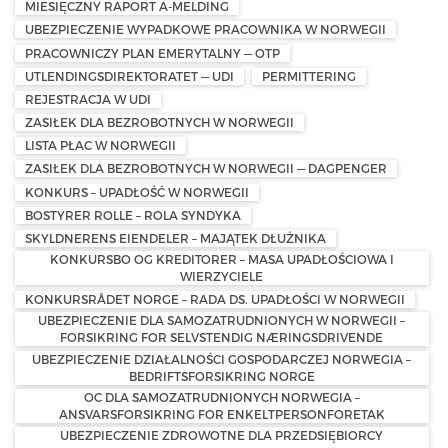
MIESIĘCZNY RAPORT A-MELDING
UBEZPIECZENIE WYPADKOWE PRACOWNIKA W NORWEGII
PRACOWNICZY PLAN EMERYTALNY — OTP
UTLENDINGSDIREKTORATET — UDI
PERMITTERING
REJESTRACJA W UDI
ZASIŁEK DLA BEZROBOTNYCH W NORWEGII
LISTA PŁAC W NORWEGII
ZASIŁEK DLA BEZROBOTNYCH W NORWEGII — DAGPENGER
KONKURS – UPADŁOŚĆ W NORWEGII
BOSTYRER ROLLE – ROLA SYNDYKA
SKYLDNERENS EIENDELER – MAJĄTEK DŁUŻNIKA
KONKURSBO OG KREDITORER – MASA UPADŁOŚCIOWA I
WIERZYCIELE
KONKURSRÅDET NORGE – RADA DS. UPADŁOŚCI W NORWEGII
UBEZPIECZENIE DLA SAMOZATRUDNIONYCH W NORWEGII –
FORSIKRING FOR SELVSTENDIG NÆRINGSDRIVENDE
UBEZPIECZENIE DZIAŁALNOŚCI GOSPODARCZEJ NORWEGIA –
BEDRIFTSFORSIKRING NORGE
OC DLA SAMOZATRUDNIONYCH NORWEGIA –
ANSVARSFORSIKRING FOR ENKELTPERSONFORETAK
UBEZPIECZENIE ZDROWOTNE DLA PRZEDSIĘBIORCY