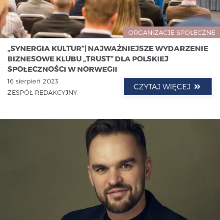
ORGANIZACJE SPOŁECZNE
„SYNERGIA KULTUR”| NAJWAŻNIEJSZE WYDARZENIE
BIZNESOWE KLUBU ​„TRUST” DLA POLSKIEJ
SPOŁECZNOŚCI W NORWEGII
16 sierpień 2023
CZYTAJ WIĘCEJ
ZESPÓŁ REDAKCYJNY