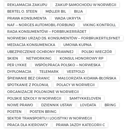
REKLAMACJA ZAKUPU
ZAKUP SAMOCHODU W NORWEGII
BERTEL O. STEEN
MØLLER BIL
BILIA
PRAWA KONSUMENTA
WADA UKRYTA
NAF — NORGES AUTOMOBIL-FORBUND
VIKING KONTROLL
RADA KONSUMENTÓW — FORBRUKERRÅDET
NORWESKI URZĄD DS. KONSUMENTÓW — FORBRUKERTILSYNET
MEDIACJA KONSUMENCKA
UMOWA KUPNA
UBEZPIECZENIE OCHRONY PRAWNEJ
POLSKI WIECZÓR
SKIEN
NETWORKING
KONSUL HONOROWY RP
PER LYKKE
WSPÓŁPRACA POLSKO — NORWESKA
DYPLOMACJA
TELEMARK
VESTFOLD
ŚPIEWANIE BEZ GRANIC
MAŁGORZATA KIDAWA-BŁOŃSKA
SPOTKANIE Z POLONIĄ
POLACY W NORWEGII
ORGANIZACJE POLONIJNE W NORWEGII
POLSKIE SZKOŁY W NORWEGII
SAMTYKKELOVEN
NOWE PRAWO
DZIENNIK USTAW
LOVDATA
BRING
POSTEN
POSTEN BRING
SEKTOR TRANSPORTU I LOGISTYKI W NORWEGII
PRACA DLA KIEROWCY
PRAWA JAZDY KATEGORII C