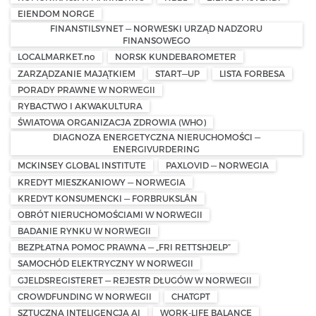
EIENDOM NORGE
FINANSTILSYNET — NORWESKI URZĄD NADZORU
FINANSOWEGO
LOCALMARKET.no
NORSK KUNDEBAROMETER
ZARZĄDZANIE MAJĄTKIEM
START—UP
LISTA FORBESA
PORADY PRAWNE W NORWEGII
RYBACTWO I AKWAKULTURA
ŚWIATOWA ORGANIZACJA ZDROWIA (WHO)
DIAGNOZA ENERGETYCZNA NIERUCHOMOŚCI —
ENERGIVURDERING
MCKINSEY GLOBAL INSTITUTE
PAXLOVID — NORWEGIA
KREDYT MIESZKANIOWY — NORWEGIA
KREDYT KONSUMENCKI — FORBRUKSLÅN
OBRÓT NIERUCHOMOŚCIAMI W NORWEGII
BADANIE RYNKU W NORWEGII
BEZPŁATNA POMOC PRAWNA — „FRI RETTSHJELP”
SAMOCHÓD ELEKTRYCZNY W NORWEGII
GJELDSREGISTERET — REJESTR DŁUGÓW W NORWEGII
CROWDFUNDING W NORWEGII
CHATGPT
SZTUCZNA INTELIGENCJA AI
WORK-LIFE BALANCE