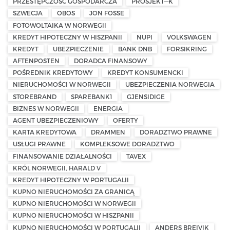
PRZESTĘPCZOŚĆ GOSPODARCZA
PROSJEKT—K
SZWECJA
OBOS
JON FOSSE
FOTOWOLTAIKA W NORWEGII
KREDYT HIPOTECZNY W HISZPANII
NUPI
VOLKSWAGEN
KREDYT
UBEZPIECZENIE
BANK DNB
FORSIKRING
AFTENPOSTEN
DORADCA FINANSOWY
POŚREDNIK KREDYTOWY
KREDYT KONSUMENCKI
NIERUCHOMOŚCI W NORWEGII
UBEZPIECZENIA NORWEGIA
STOREBRAND
SPAREBANK1
GJENSIDIGE
BIZNES W NORWEGII
ENERGIA
AGENT UBEZPIECZENIOWY
OFERTY
KARTA KREDYTOWA
DRAMMEN
DORADZTWO PRAWNE
USŁUGI PRAWNE
KOMPLEKSOWE DORADZTWO
FINANSOWANIE DZIAŁALNOŚCI
TAVEX
KRÓL NORWEGII, HARALD V
KREDYT HIPOTECZNY W PORTUGALII
KUPNO NIERUCHOMOŚCI ZA GRANICĄ
KUPNO NIERUCHOMOŚCI W NORWEGII
KUPNO NIERUCHOMOŚCI W HISZPANII
KUPNO NIERUCHOMOŚCI W PORTUGALII
ANDERS BREIVIK