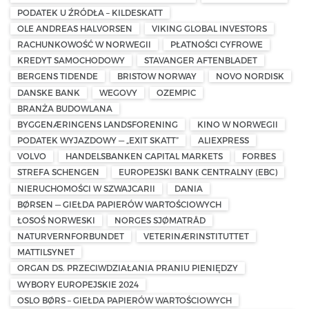
PODATEK U ŹRÓDŁA – KILDESKATT
OLE ANDREAS HALVORSEN
VIKING GLOBAL INVESTORS
RACHUNKOWOŚĆ W NORWEGII
PŁATNOŚCI CYFROWE
KREDYT SAMOCHODOWY
STAVANGER AFTENBLADET
BERGENS TIDENDE
BRISTOW NORWAY
NOVO NORDISK
DANSKE BANK
WEGOVY
OZEMPIC
BRANŻA BUDOWLANA
BYGGENÆRINGENS LANDSFORENING
KINO W NORWEGII
PODATEK WYJAZDOWY — „EXIT SKATT”
ALIEXPRESS
VOLVO
HANDELSBANKEN CAPITAL MARKETS
FORBES
STREFA SCHENGEN
EUROPEJSKI BANK CENTRALNY (EBC)
NIERUCHOMOŚCI W SZWAJCARII
DANIA
BØRSEN — GIEŁDA PAPIERÓW WARTOŚCIOWYCH
ŁOSOŚ NORWESKI
NORGES SJØMATRÅD
NATURVERNFORBUNDET
VETERINÆRINSTITUTTET
MATTILSYNET
ORGAN DS. PRZECIWDZIAŁANIA PRANIU PIENIĘDZY
WYBORY EUROPEJSKIE 2024
OSLO BØRS – GIEŁDA PAPIERÓW WARTOŚCIOWYCH