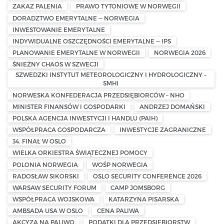
ZAKAZ PALENIA
PRAWO TYTONIOWE W NORWEGII
DORADZTWO EMERYTALNE — NORWEGIA
INWESTOWANIE EMERYTALNE
INDYWIDUALNE OSZCZĘDNOŚCI EMERYTALNE — IPS
PLANOWANIE EMERYTALNE W NORWEGII
NORWEGIA 2026
ŚNIEŻNY CHAOS W SZWECJI
SZWEDZKI INSTYTUT METEOROLOGICZNY I HYDROLOGICZNY –
SMHI
NORWESKA KONFEDERACJA PRZEDSIĘBIORCÓW – NHO
MINISTER FINANSÓW I GOSPODARKI
ANDRZEJ DOMAŃSKI
POLSKA AGENCJA INWESTYCJI I HANDLU (PAIH)
WSPÓŁPRACA GOSPODARCZA
INWESTYCJE ZAGRANICZNE
34. FINAŁ W OSLO
WIELKA ORKIESTRA ŚWIĄTECZNEJ POMOCY
POLONIA NORWEGIA
WOŚP NORWEGIA
RADOSŁAW SIKORSKI
OSLO SECURITY CONFERENCE 2026
WARSAW SECURITY FORUM
CAMP JOMSBORG
WSPÓŁPRACA WOJSKOWA
KATARZYNA PISARSKA
AMBSADA USA W OSLO
CENA PALIWA
AKCYZA NA PALIWO
PODATKI DLA PRZEDSIĘBIORSTW