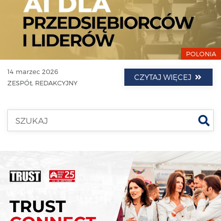
POLONIA
14 marzec 2026
CZYTAJ WIĘCEJ
ZESPÓŁ REDAKCYJNY
Szu