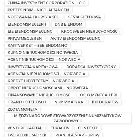
CHINA INVESTMENT CORPORATION — CIC
PREZES NBIM – NICOLAI TANGEN
NOTOWANIA I KURSY AKCJI
SESJA GIEŁDOWA
EIENDOMSMEGLER 1
DNB EIENDOM
EIE EIENDOMSMEGLING
KROGSVEEN NIERUCHOMOŚCI
PRIVATMEGLEREN
AKTIV EIENDOMSMEGLING
KARTVERKET — SEEIENDOM.NO
KUPNO NIERUCHOMOŚCI NORWEGIA
AGENT NIERUCHOMOŚCI — NORWEGIA
INWESTYCJA KAPITAŁOWA
DORADCA INWESTYCYJNY
AGENCJA NIERUCHOMOŚCI — NORWEGIA
KREDYT HIPOTECZNY — NORWEGIA
OBRÓT NIERUCHOMOŚCIAMI — NORWEGIA
FINANSOWANIE NIERUCHOMOŚCI
OSLO MYNTGALLERI
GRAND HOTEL OSLO
NUMIZMATYKA
100 DUKATÓW
ZŁOTA MONETA
MIĘDZYNARODOWE STOWARZYSZENIE NUMIZMATYKÓW
ZAWODOWYCH
VENTURE CAPITAL
EURACTIV
CONTEXTE
TWORZENIE SPÓŁEK
PLAN DLA START-UPÓW