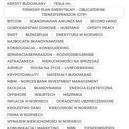
KREDYT BUDOWLANY
TESLA Inc.
FIRMOWY PLAN EMERYTALNY — OBLIGATORISK
TJENESTEPENSJON (OTP)
BITCOIN
SCANDINAVIAN AIRLINES SAS
SECOND HAND
GOSPODARSTWO DOMOWE — HUSSTAND
OFERTY PRACY
SWOT
BIZNESPLAN
EMERYTURA W NORWEGII
NAJBOGATSI SKANDYNAWOWIE
KONSOLIDACJA — KONSOLIDERING
SEPARACJA|SEPARASJON — ROZWÓD|SKILSMISSE
ASTRAZANECA
NIERUCHOMOŚCI NA SPRZEDAŻ
AIRHELP
POLISA NA ŻYCIE — LIVSFORSIKRING
KRYPOTOWALUTY
MATERIAŁY BUDOWLANE
NBIM — NORGES BANK INVESTMENT MANAGEMENT
EKOLOGIA
SKANDYNAWIA
ENERGIA ELEKTRYCZNA
OFFSHORE
INSURTECH
HISZPANIA
INFLACJA W NORWEGII
DORADZTWO UBZPIECZENIOWE
KRÓLESTWO DANII
KSIĘGOWOŚĆ W NORWEGII
FIRMA W NORWEGII
WYNAJEM NIERUCHOMOŚCI W NORWEGII
KOMUNIKACJA I MARKETING
NBBL
EIENDOMSVERDI