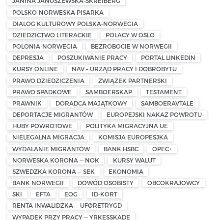
JANINA JANUSZEWSKA-SKREIBERG
POLSKO-NORWESKA PISARKA
DIALOG KULTUROWY POLSKA-NORWEGIA
DZIEDZICTWO LITERACKIE
POLACY W OSLO
POLONIA-NORWEGIA
BEZROBOCIE W NORWEGII
DEPRESJA
POSZUKIWANIE PRACY
PORTAL LINKEDIN
KURSY ONLINE
NAV – URZĄD PRACY I DOBROBYTU
PRAWO DZIEDZICZENIA
ZWIĄZEK PARTNERSKI
PRAWO SPADKOWE
SAMBOERSKAP
TESTAMENT
PRAWNIK
DORADCA MAJĄTKOWY
SAMBOERAVTALE
DEPORTACJE MIGRANTÓW
EUROPEJSKI NAKAZ POWROTU
HUBY POWROTOWE
POLITYKA MIGRACYJNA UE
NIELEGALNA MIGRACJA
KOMISJA EUROPESJKA
WYDALANIE MIGRANTÓW
BANK HSBC
OPEC+
NORWESKA KORONA — NOK
KURSY WALUT
SZWEDZKA KORONA — SEK
EKONOMIA
BANK NORWEGII
DOWÓD OSOBISTY
OBCOKRAJOWCY
SKI
EFTA
EOG
ID-KORT
RENTA INWALIDZKA — UFØRETRYGD
WYPADEK PRZY PRACY — YRKESSKADE