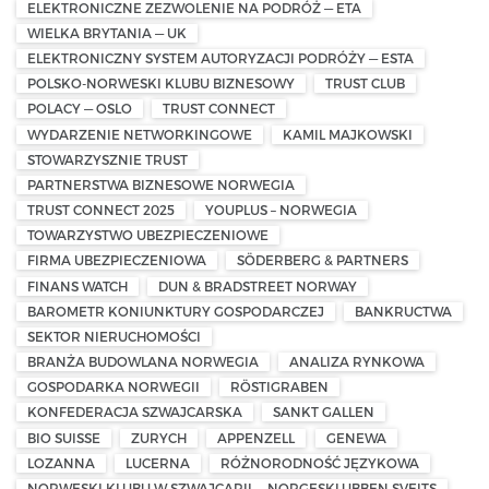
ELEKTRONICZNE ZEZWOLENIE NA PODRÓŻ — ETA
WIELKA BRYTANIA — UK
ELEKTRONICZNY SYSTEM AUTORYZACJI PODRÓŻY — ESTA
POLSKO-NORWESKI KLUBU BIZNESOWY
TRUST CLUB
POLACY — OSLO
TRUST CONNECT
WYDARZENIE NETWORKINGOWE
KAMIL MAJKOWSKI
STOWARZYSZNIE TRUST
PARTNERSTWA BIZNESOWE NORWEGIA
TRUST CONNECT 2025
YOUPLUS – NORWEGIA
TOWARZYSTWO UBEZPIECZENIOWE
FIRMA UBEZPIECZENIOWA
SÖDERBERG & PARTNERS
FINANS WATCH
DUN & BRADSTREET NORWAY
BAROMETR KONIUNKTURY GOSPODARCZEJ
BANKRUCTWA
SEKTOR NIERUCHOMOŚCI
BRANŻA BUDOWLANA NORWEGIA
ANALIZA RYNKOWA
GOSPODARKA NORWEGII
RÖSTIGRABEN
KONFEDERACJA SZWAJCARSKA
SANKT GALLEN
BIO SUISSE
ZURYCH
APPENZELL
GENEWA
LOZANNA
LUCERNA
RÓŻNORODNOŚĆ JĘZYKOWA
NORWESKI KLUBU W SZWAJCARII — NORGESKLUBBEN SVEITS