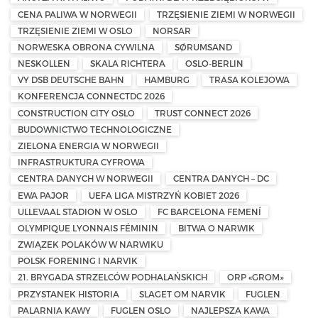
CENA PALIWA W NORWEGII
TRZĘSIENIE ZIEMI W NORWEGII
TRZĘSIENIE ZIEMI W OSLO
NORSAR
NORWESKA OBRONA CYWILNA
SØRUMSAND
NESKOLLEN
SKALA RICHTERA
OSLO-BERLIN
VY DSB DEUTSCHE BAHN
HAMBURG
TRASA KOLEJOWA
KONFERENCJA CONNECTDC 2026
CONSTRUCTION CITY OSLO
TRUST CONNECT 2026
BUDOWNICTWO TECHNOLOGICZNE
ZIELONA ENERGIA W NORWEGII
INFRASTRUKTURA CYFROWA
CENTRA DANYCH W NORWEGII
CENTRA DANYCH – DC
EWA PAJOR
UEFA LIGA MISTRZYŃ KOBIET 2026
ULLEVAAL STADION W OSLO
FC BARCELONA FEMENÍ
OLYMPIQUE LYONNAIS FÉMININ
BITWA O NARWIK
ZWIĄZEK POLAKÓW W NARWIKU
POLSK FORENING I NARVIK
21. BRYGADA STRZELCÓW PODHALAŃSKICH
ORP «GROM»
PRZYSTANEK HISTORIA
SLAGET OM NARVIK
FUGLEN
PALARNIA KAWY
FUGLEN OSLO
NAJLEPSZA KAWA