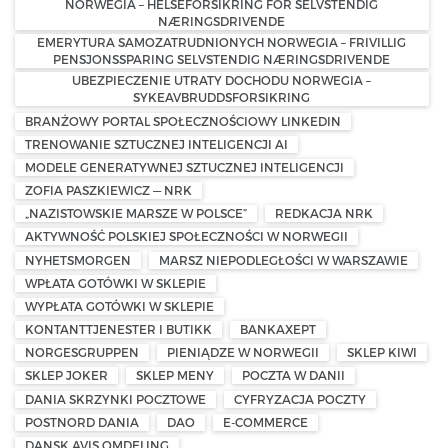
NORWEGIA – HELSEFORSIKRING FOR SELVSTENDIG
NÆRINGSDRIVENDE
EMERYTURA SAMOZATRUDNIONYCH NORWEGIA – FRIVILLIG
PENSJONSSPARING SELVSTENDIG NÆRINGSDRIVENDE
UBEZPIECZENIE UTRATY DOCHODU NORWEGIA –
SYKEAVBRUDDSFORSIKRING
BRANŻOWY PORTAL SPOŁECZNOŚCIOWY LINKEDIN
TRENOWANIE SZTUCZNEJ INTELIGENCJI AI
MODELE GENERATYWNEJ SZTUCZNEJ INTELIGENCJI
ZOFIA PASZKIEWICZ — NRK
„NAZISTOWSKIE MARSZE W POLSCE”
REDKACJA NRK
AKTYWNOŚĆ POLSKIEJ SPOŁECZNOŚCI W NORWEGII
NYHETSMORGEN
MARSZ NIEPODLEGŁOŚCI W WARSZAWIE
WPŁATA GOTÓWKI W SKLEPIE
WYPŁATA GOTÓWKI W SKLEPIE
KONTANTTJENESTER I BUTIKK
BANKAXEPT
NORGESGRUPPEN
PIENIĄDZE W NORWEGII
SKLEP KIWI
SKLEP JOKER
SKLEP MENY
POCZTA W DANII
DANIA SKRZYNKI POCZTOWE
CYFRYZACJA POCZTY
POSTNORD DANIA
DAO
E-COMMERCE
DANSK AVIS OMDELING