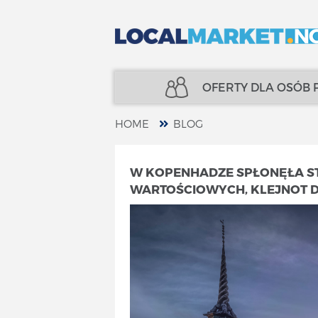
OFERTY DLA OSÓB
HOME
BLOG
NIERUCHOMOŚCI
UBEZPIECZENIA
W KOPENHADZE SPŁONĘŁA S
WARTOŚCIOWYCH, KLEJNOT 
KREDYTY
FINANSE
UBEZPIECZENIA
SPECJALIŚCI
FINANSE
TELECOM
SPECJALIŚCI
USŁUGI