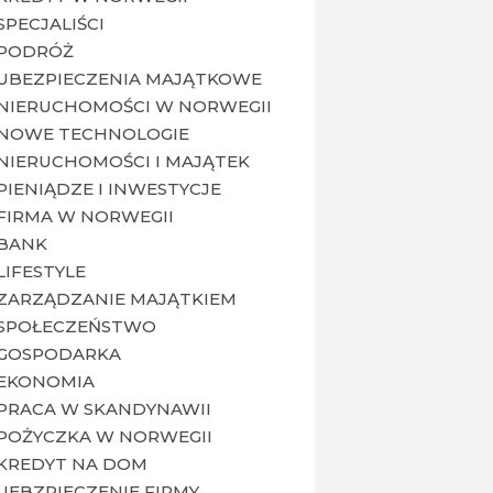
SPECJALIŚCI
PODRÓŻ
UBEZPIECZENIA MAJĄTKOWE
NIERUCHOMOŚCI W NORWEGII
NOWE TECHNOLOGIE
NIERUCHOMOŚCI I MAJĄTEK
PIENIĄDZE I INWESTYCJE
FIRMA W NORWEGII
BANK
LIFESTYLE
ZARZĄDZANIE MAJĄTKIEM
SPOŁECZEŃSTWO
GOSPODARKA
EKONOMIA
PRACA W SKANDYNAWII
POŻYCZKA W NORWEGII
KREDYT NA DOM
UEBZPIECZENIE FIRMY