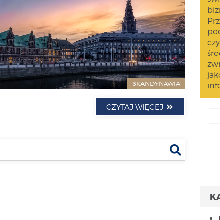
biz
Prz
pod
czy
śro
zwr
jak
SKANDYNAWIA
inf
CZYTAJ WIĘCEJ
Szukaj
K