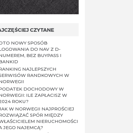
AJCZĘŚCIEJ CZYTANE
OTO NOWY SPOSÓB
LOGOWANIA DO NAV Z D-
NUMEREM, BEZ BUYPASS I
BANKID
RANKING NAJLEPSZYCH
SERWISÓW RANDKOWYCH W
NORWEGII
PODATEK DOCHODOWY W
NORWEGII: ILE ZAPŁACISZ W
2024 ROKU?
JAK W NORWEGII NAJPROŚCIEJ
ROZWIĄZAĆ SPÓR MIĘDZY
WŁAŚCICIELEM NIERUCHOMOŚCI
A JEGO NAJEMCĄ?