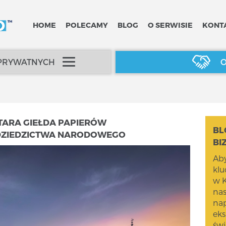
HOME
POLECAMY
BLOG
O SERWISIE
KONT
 PRYWATNYCH
O
TARA GIEŁDA PAPIERÓW
BL
DZIEDZICTWA NARODOWEGO
BI
Aby
kl
w K
na
nap
eks
świ