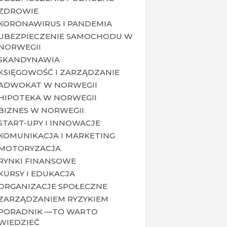
ZDROWIE
KORONAWIRUS I PANDEMIA
UBEZPIECZENIE SAMOCHODU W
NORWEGII
SKANDYNAWIA
KSIĘGOWOŚĆ I ZARZĄDZANIE
ADWOKAT W NORWEGII
HIPOTEKA W NORWEGII
BIZNES W NORWEGII
START-UPY I INNOWACJE
KOMUNIKACJA I MARKETING
MOTORYZACJA
RYNKI FINANSOWE
KURSY I EDUKACJA
ORGANIZACJE SPOŁECZNE
ZARZĄDZANIEM RYZYKIEM
PORADNIK —TO WARTO
WIEDZIEĆ