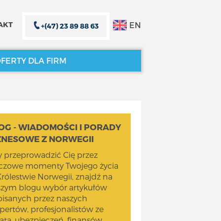
EN
AKT
+(47) 23 89 88 63
FERTY DLA FIRM
ZAMKNIJ X
ZAMKNIJ X
OG - WIADOMOŚCI I PORADY
ZNESOWE Z NORWEGII
 przeprowadzić Cię przez
uczowe momenty Twojego życia
rólestwie Norwegii, znajdź na
szym blogu wybór artykułów
isanych przez naszych
pertów, profesjonalistów ze
ata, ubezpieczeń, finansów,