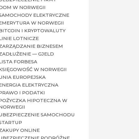
DOM W NORWEGII
SAMOCHODY ELEKTRYCZNE
EMERYTURA W NORWEGII
BITCOIN I KRYPTOWALUTY
LINIE LOTNICZE
ZARZĄDZANIE BIZNESEM
ZADŁUŻENIE — GJELD
LISTA FORBESA
KSIĘGOWOŚĆ W NORWEGII
UNIA EUROPEJSKA
ENERGIA ELEKTRYCZNA
PRAWO I PODATKI
POŻYCZKA HIPOTECZNA W
NORWEGII
UBEZPIECZENIE SAMOCHODU
STARTUP
ZAKUPY ONLINE
UBEZPIECZENIE PODRÓŻNE