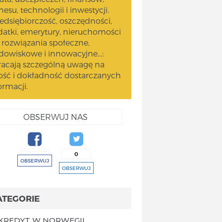
nesu, technologii i inwestycji.
edsiębiorczość, oszczędności,
atki, emerytury, nieruchomości
 rozwiązania społeczne,
dowiskowe i innowacyjne...:
acają szczególną uwagę na
ość i dokładność dostarczanych
ormacji.
OBSERWUJ NAS
0
OBSERWUJ
OBSERWUJ
ATEGORIE
KREDYT W NORWEGII