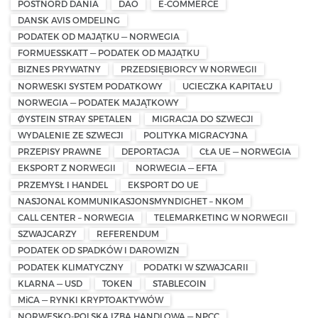
POSTNORD DANIA
DAO
E-COMMERCE
DANSK AVIS OMDELING
PODATEK OD MAJĄTKU — NORWEGIA
FORMUESSKATT — PODATEK OD MAJĄTKU
BIZNES PRYWATNY
PRZEDSIĘBIORCY W NORWEGII
NORWESKI SYSTEM PODATKOWY
UCIECZKA KAPITAŁU
NORWEGIA — PODATEK MAJĄTKOWY
ØYSTEIN STRAY SPETALEN
MIGRACJA DO SZWECJI
WYDALENIE ZE SZWECJI
POLITYKA MIGRACYJNA
PRZEPISY PRAWNE
DEPORTACJA
CŁA UE — NORWEGIA
EKSPORT Z NORWEGII
NORWEGIA — EFTA
PRZEMYSŁ I HANDEL
EKSPORT DO UE
NASJONAL KOMMUNIKASJONSMYNDIGHET – NKOM
CALL CENTER – NORWEGIA
TELEMARKETING W NORWEGII
SZWAJCARZY
REFERENDUM
PODATEK OD SPADKÓW I DAROWIZN
PODATEK KLIMATYCZNY
PODATKI W SZWAJCARII
KLARNA — USD
TOKEN
STABLECOIN
MiCA — RYNKI KRYPTOAKTYWÓW
NORWESKO-POLSKA IZBA HANDLOWA — NPCC