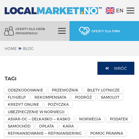
EN
OFERTY DLA OSÓB
OFERTY DLA FIRM
PRYWATNYCH
HOME
BLOG
WRÓĆ
TAGI
ODSZKODOWANIE
PRZEWOŹNIK
BILETY LOTNICZE
FLYHJELP
REKOMPENSATA
PODRÓŻ
SAMOLOT
KREDYT ONLINE
POŻYCZKA
UBEZPIECZENIE W NORWEGII
ASVAR-OC — DELKASKO — KASKO
NORWEGIA
PODATEK
SAMOCHÓD
OPŁATA
KARA
REFINANSOWANIE — REFINANSIERING
POMOC PRAWNA