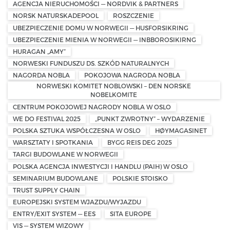
AGENCJA NIERUCHOMOŚCI — NORDVIK & PARTNERS
NORSK NATURSKADEPOOL
ROSZCZENIE
UBEZPIECZENIE DOMU W NORWEGII — HUSFORSIKRING
UBEZPIECZENIE MIENIA W NORWEGII — INBBOROSIKIRNG
HURAGAN „AMY”
NORWESKI FUNDUSZU DS. SZKÓD NATURALNYCH
NAGORDA NOBLA
POKOJOWA NAGRODA NOBLA
NORWESKI KOMITET NOBLOWSKI – DEN NORSKE
NOBELKOMITE
CENTRUM POKOJOWEJ NAGRODY NOBLA W OSLO
WE DO FESTIVAL 2025
„PUNKT ZWROTNY” – WYDARZENIE
POLSKA SZTUKA WSPÓŁCZESNA W OSLO
HØYMAGASINET
WARSZTATY I SPOTKANIA
BYGG REIS DEG 2025
TARGI BUDOWLANE W NORWEGII
POLSKA AGENCJA INWESTYCJI I HANDLU (PAIH) W OSLO
SEMINARIUM BUDOWLANE
POLSKIE STOISKO
TRUST SUPPLY CHAIN
EUROPEJSKI SYSTEM WJAZDU/WYJAZDU
ENTRY/EXIT SYSTEM — EES
SITA EUROPE
VIS — SYSTEM WIZOWY