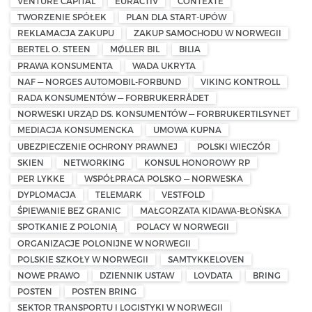
VENTURE CAPITAL
EURACTIV
CONTEXTE
TWORZENIE SPÓŁEK
PLAN DLA START-UPÓW
REKLAMACJA ZAKUPU
ZAKUP SAMOCHODU W NORWEGII
BERTEL O. STEEN
MØLLER BIL
BILIA
PRAWA KONSUMENTA
WADA UKRYTA
NAF — NORGES AUTOMOBIL-FORBUND
VIKING KONTROLL
RADA KONSUMENTÓW — FORBRUKERRÅDET
NORWESKI URZĄD DS. KONSUMENTÓW — FORBRUKERTILSYNET
MEDIACJA KONSUMENCKA
UMOWA KUPNA
UBEZPIECZENIE OCHRONY PRAWNEJ
POLSKI WIECZÓR
SKIEN
NETWORKING
KONSUL HONOROWY RP
PER LYKKE
WSPÓŁPRACA POLSKO — NORWESKA
DYPLOMACJA
TELEMARK
VESTFOLD
ŚPIEWANIE BEZ GRANIC
MAŁGORZATA KIDAWA-BŁOŃSKA
SPOTKANIE Z POLONIĄ
POLACY W NORWEGII
ORGANIZACJE POLONIJNE W NORWEGII
POLSKIE SZKOŁY W NORWEGII
SAMTYKKELOVEN
NOWE PRAWO
DZIENNIK USTAW
LOVDATA
BRING
POSTEN
POSTEN BRING
SEKTOR TRANSPORTU I LOGISTYKI W NORWEGII