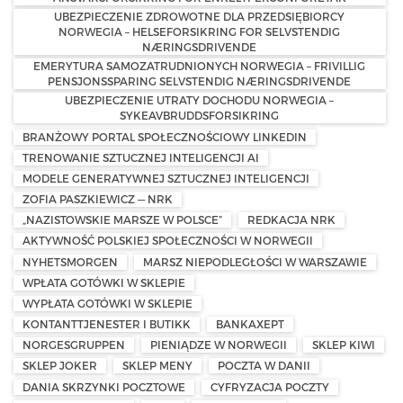
UBEZPIECZENIE ZDROWOTNE DLA PRZEDSIĘBIORCY
NORWEGIA – HELSEFORSIKRING FOR SELVSTENDIG
NÆRINGSDRIVENDE
EMERYTURA SAMOZATRUDNIONYCH NORWEGIA – FRIVILLIG
PENSJONSSPARING SELVSTENDIG NÆRINGSDRIVENDE
UBEZPIECZENIE UTRATY DOCHODU NORWEGIA –
SYKEAVBRUDDSFORSIKRING
BRANŻOWY PORTAL SPOŁECZNOŚCIOWY LINKEDIN
TRENOWANIE SZTUCZNEJ INTELIGENCJI AI
MODELE GENERATYWNEJ SZTUCZNEJ INTELIGENCJI
ZOFIA PASZKIEWICZ — NRK
„NAZISTOWSKIE MARSZE W POLSCE”
REDKACJA NRK
AKTYWNOŚĆ POLSKIEJ SPOŁECZNOŚCI W NORWEGII
NYHETSMORGEN
MARSZ NIEPODLEGŁOŚCI W WARSZAWIE
WPŁATA GOTÓWKI W SKLEPIE
WYPŁATA GOTÓWKI W SKLEPIE
KONTANTTJENESTER I BUTIKK
BANKAXEPT
NORGESGRUPPEN
PIENIĄDZE W NORWEGII
SKLEP KIWI
SKLEP JOKER
SKLEP MENY
POCZTA W DANII
DANIA SKRZYNKI POCZTOWE
CYFRYZACJA POCZTY