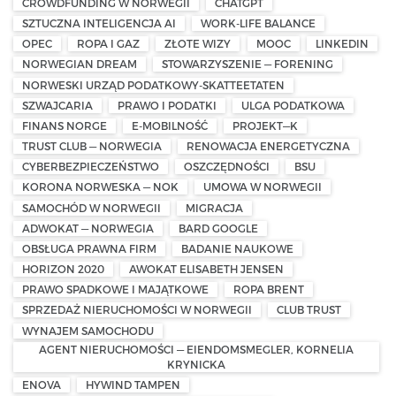
CROWDFUNDING W NORWEGII
CHATGPT
SZTUCZNA INTELIGENCJA AI
WORK-LIFE BALANCE
OPEC
ROPA I GAZ
ZŁOTE WIZY
MOOC
LINKEDIN
NORWEGIAN DREAM
STOWARZYSZENIE — FORENING
NORWESKI URZĄD PODATKOWY-SKATTEETATEN
SZWAJCARIA
PRAWO I PODATKI
ULGA PODATKOWA
FINANS NORGE
E-MOBILNOŚĆ
PROJEKT—K
TRUST CLUB — NORWEGIA
RENOWACJA ENERGETYCZNA
CYBERBEZPIECZEŃSTWO
OSZCZĘDNOŚCI
BSU
KORONA NORWESKA — NOK
UMOWA W NORWEGII
SAMOCHÓD W NORWEGII
MIGRACJA
ADWOKAT — NORWEGIA
BARD GOOGLE
OBSŁUGA PRAWNA FIRM
BADANIE NAUKOWE
HORIZON 2020
AWOKAT ELISABETH JENSEN
PRAWO SPADKOWE I MAJĄTKOWE
ROPA BRENT
SPRZEDAŻ NIERUCHOMOŚCI W NORWEGII
CLUB TRUST
WYNAJEM SAMOCHODU
AGENT NIERUCHOMOŚCI — EIENDOMSMEGLER, KORNELIA
KRYNICKA
ENOVA
HYWIND TAMPEN