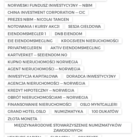
NORWESKI FUNDUSZ INWESTYCYJNY — NBIM
CHINA INVESTMENT CORPORATION — CIC
PREZES NBIM – NICOLAI TANGEN
NOTOWANIA I KURSY AKCJI
SESJA GIEŁDOWA
EIENDOMSMEGLER 1
DNB EIENDOM
EIE EIENDOMSMEGLING
KROGSVEEN NIERUCHOMOŚCI
PRIVATMEGLEREN
AKTIV EIENDOMSMEGLING
KARTVERKET — SEEIENDOM.NO
KUPNO NIERUCHOMOŚCI NORWEGIA
AGENT NIERUCHOMOŚCI — NORWEGIA
INWESTYCJA KAPITAŁOWA
DORADCA INWESTYCYJNY
AGENCJA NIERUCHOMOŚCI — NORWEGIA
KREDYT HIPOTECZNY — NORWEGIA
OBRÓT NIERUCHOMOŚCIAMI — NORWEGIA
FINANSOWANIE NIERUCHOMOŚCI
OSLO MYNTGALLERI
GRAND HOTEL OSLO
NUMIZMATYKA
100 DUKATÓW
ZŁOTA MONETA
MIĘDZYNARODOWE STOWARZYSZENIE NUMIZMATYKÓW
ZAWODOWYCH