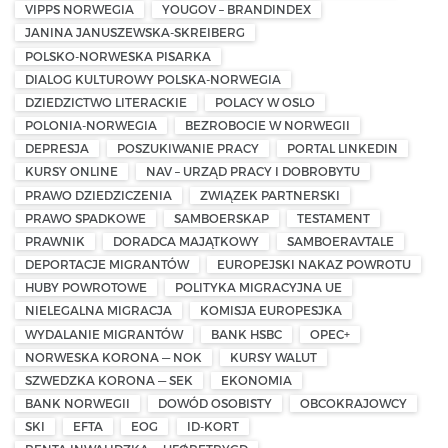
VIPPS NORWEGIA
YOUGOV – BRANDINDEX
JANINA JANUSZEWSKA-SKREIBERG
POLSKO-NORWESKA PISARKA
DIALOG KULTUROWY POLSKA-NORWEGIA
DZIEDZICTWO LITERACKIE
POLACY W OSLO
POLONIA-NORWEGIA
BEZROBOCIE W NORWEGII
DEPRESJA
POSZUKIWANIE PRACY
PORTAL LINKEDIN
KURSY ONLINE
NAV – URZĄD PRACY I DOBROBYTU
PRAWO DZIEDZICZENIA
ZWIĄZEK PARTNERSKI
PRAWO SPADKOWE
SAMBOERSKAP
TESTAMENT
PRAWNIK
DORADCA MAJĄTKOWY
SAMBOERAVTALE
DEPORTACJE MIGRANTÓW
EUROPEJSKI NAKAZ POWROTU
HUBY POWROTOWE
POLITYKA MIGRACYJNA UE
NIELEGALNA MIGRACJA
KOMISJA EUROPESJKA
WYDALANIE MIGRANTÓW
BANK HSBC
OPEC+
NORWESKA KORONA — NOK
KURSY WALUT
SZWEDZKA KORONA — SEK
EKONOMIA
BANK NORWEGII
DOWÓD OSOBISTY
OBCOKRAJOWCY
SKI
EFTA
EOG
ID-KORT