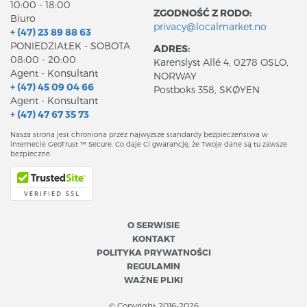
10:00 - 18:00
ZGODNOŚĆ Z RODO:
Biuro
privacy@localmarket.no
+ (47) 23 89 88 63
PONIEDZIAŁEK - SOBOTA
ADRES:
08:00 - 20:00
Karenslyst Allé 4, 0278 OSLO,
Agent - Konsultant
NORWAY
+ (47) 45 09 04 66
Postboks 358, SKØYEN
Agent - Konsultant
+ (47) 47 67 35 73
Nasza strona jest chroniona przez najwyższe standardy bezpieczeństwa w
internecie GeoTrust ™ Secure. Co daje Ci gwarancję, że Twoje dane są tu zawsze
bezpieczne.
O SERWISIE
KONTAKT
POLITYKA PRYWATNOŚCI
REGULAMIN
WAŻNE PLIKI
© Copyright 2016-2026