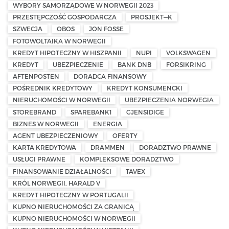
WYBORY SAMORZĄDOWE W NORWEGII 2023
PRZESTĘPCZOŚĆ GOSPODARCZA
PROSJEKT—K
SZWECJA
OBOS
JON FOSSE
FOTOWOLTAIKA W NORWEGII
KREDYT HIPOTECZNY W HISZPANII
NUPI
VOLKSWAGEN
KREDYT
UBEZPIECZENIE
BANK DNB
FORSIKRING
AFTENPOSTEN
DORADCA FINANSOWY
POŚREDNIK KREDYTOWY
KREDYT KONSUMENCKI
NIERUCHOMOŚCI W NORWEGII
UBEZPIECZENIA NORWEGIA
STOREBRAND
SPAREBANK1
GJENSIDIGE
BIZNES W NORWEGII
ENERGIA
AGENT UBEZPIECZENIOWY
OFERTY
KARTA KREDYTOWA
DRAMMEN
DORADZTWO PRAWNE
USŁUGI PRAWNE
KOMPLEKSOWE DORADZTWO
FINANSOWANIE DZIAŁALNOŚCI
TAVEX
KRÓL NORWEGII, HARALD V
KREDYT HIPOTECZNY W PORTUGALII
KUPNO NIERUCHOMOŚCI ZA GRANICĄ
KUPNO NIERUCHOMOŚCI W NORWEGII