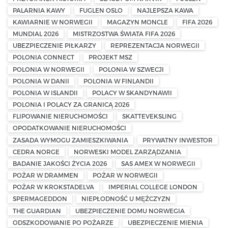
PALARNIA KAWY
FUGLEN OSLO
NAJLEPSZA KAWA
KAWIARNIE W NORWEGII
MAGAZYN MONCLE
FIFA 2026
MUNDIAL 2026
MISTRZOSTWA ŚWIATA FIFA 2026
UBEZPIECZENIE PIŁKARZY
REPREZENTACJA NORWEGII
POLONIA CONNECT
PROJEKT MSZ
POLONIA W NORWEGII
POLONIA W SZWECJI
POLONIA W DANII
POLONIA W FINLANDII
POLONIA W ISLANDII
POLACY W SKANDYNAWII
POLONIA I POLACY ZA GRANICĄ 2026
FLIPOWANIE NIERUCHOMOŚCI
SKATTEVEKSLING
OPODATKOWANIE NIERUCHOMOŚCI
ZASADA WYMOGU ZAMIESZKIWANIA
PRYWATNY INWESTOR
CEDRA NORGE
NORWESKI MODEL ZARZĄDZANIA
BADANIE JAKOŚCI ŻYCIA 2026
SAS AMEX W NORWEGII
POŻAR W DRAMMEN
POŻAR W NORWEGII
POŻAR W KROKSTADELVA
IMPERIAL COLLEGE LONDON
SPERMAGEDDON
NIEPŁODNOŚĆ U MĘŻCZYZN
THE GUARDIAN
UBEZPIECZENIE DOMU NORWEGIA
ODSZKODOWANIE PO POŻARZE
UBEZPIECZENIE MIENIA