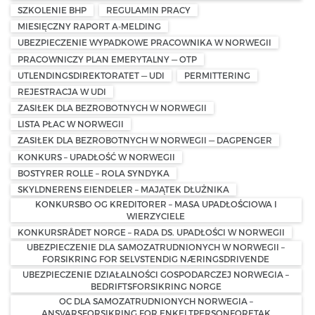
SZKOLENIE BHP
REGULAMIN PRACY
MIESIĘCZNY RAPORT A-MELDING
UBEZPIECZENIE WYPADKOWE PRACOWNIKA W NORWEGII
PRACOWNICZY PLAN EMERYTALNY — OTP
UTLENDINGSDIREKTORATET — UDI
PERMITTERING
REJESTRACJA W UDI
ZASIŁEK DLA BEZROBOTNYCH W NORWEGII
LISTA PŁAC W NORWEGII
ZASIŁEK DLA BEZROBOTNYCH W NORWEGII — DAGPENGER
KONKURS – UPADŁOŚĆ W NORWEGII
BOSTYRER ROLLE – ROLA SYNDYKA
SKYLDNERENS EIENDELER – MAJĄTEK DŁUŻNIKA
KONKURSBO OG KREDITORER – MASA UPADŁOŚCIOWA I
WIERZYCIELE
KONKURSRÅDET NORGE – RADA DS. UPADŁOŚCI W NORWEGII
UBEZPIECZENIE DLA SAMOZATRUDNIONYCH W NORWEGII –
FORSIKRING FOR SELVSTENDIG NÆRINGSDRIVENDE
UBEZPIECZENIE DZIAŁALNOŚCI GOSPODARCZEJ NORWEGIA –
BEDRIFTSFORSIKRING NORGE
OC DLA SAMOZATRUDNIONYCH NORWEGIA –
ANSVARSFORSIKRING FOR ENKELTPERSONFORETAK