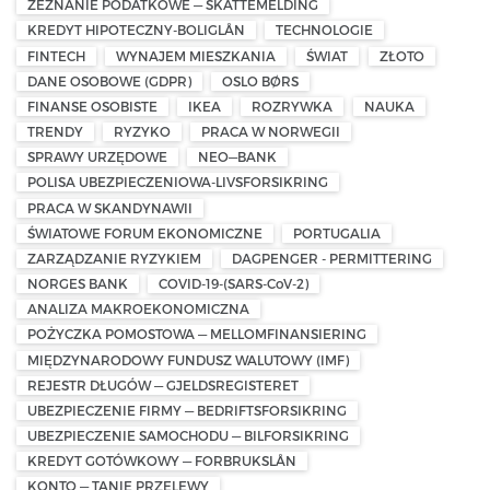
ZEZNANIE PODATKOWE — SKATTEMELDING
KREDYT HIPOTECZNY-BOLIGLÅN
TECHNOLOGIE
FINTECH
WYNAJEM MIESZKANIA
ŚWIAT
ZŁOTO
DANE OSOBOWE (GDPR)
OSLO BØRS
FINANSE OSOBISTE
IKEA
ROZRYWKA
NAUKA
TRENDY
RYZYKO
PRACA W NORWEGII
SPRAWY URZĘDOWE
NEO—BANK
POLISA UBEZPIECZENIOWA-LIVSFORSIKRING
PRACA W SKANDYNAWII
ŚWIATOWE FORUM EKONOMICZNE
PORTUGALIA
ZARZĄDZANIE RYZYKIEM
DAGPENGER - PERMITTERING
NORGES BANK
COVID-19-(SARS-CoV-2)
ANALIZA MAKROEKONOMICZNA
POŻYCZKA POMOSTOWA — MELLOMFINANSIERING
MIĘDZYNARODOWY FUNDUSZ WALUTOWY (IMF)
REJESTR DŁUGÓW — GJELDSREGISTERET
UBEZPIECZENIE FIRMY — BEDRIFTSFORSIKRING
UBEZPIECZENIE SAMOCHODU — BILFORSIKRING
KREDYT GOTÓWKOWY — FORBRUKSLÅN
KONTO — TANIE PRZELEWY