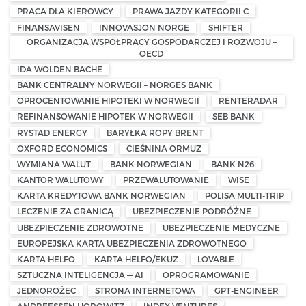
PRACA DLA KIEROWCY
PRAWA JAZDY KATEGORII C
FINANSAVISEN
INNOVASJON NORGE
SHIFTER
ORGANIZACJA WSPÓŁPRACY GOSPODARCZEJ I ROZWOJU –
OECD
IDA WOLDEN BACHE
BANK CENTRALNY NORWEGII – NORGES BANK
OPROCENTOWANIE HIPOTEKI W NORWEGII
RENTERADAR
REFINANSOWANIE HIPOTEK W NORWEGII
SEB BANK
RYSTAD ENERGY
BARYŁKA ROPY BRENT
OXFORD ECONOMICS
CIEŚNINA ORMUZ
WYMIANA WALUT
BANK NORWEGIAN
BANK N26
KANTOR WALUTOWY
PRZEWALUTOWANIE
WISE
KARTA KREDYTOWA BANK NORWEGIAN
POLISA MULTI-TRIP
LECZENIE ZA GRANICĄ
UBEZPIECZENIE PODRÓŻNE
UBEZPIECZENIE ZDROWOTNE
UBEZPIECZENIE MEDYCZNE
EUROPEJSKA KARTA UBEZPIECZENIA ZDROWOTNEGO
KARTA HELFO
KARTA HELFO/EKUZ
LOVABLE
SZTUCZNA INTELIGENCJA — AI
OPROGRAMOWANIE
JEDNOROŻEC
STRONA INTERNETOWA
GPT-ENGINEER