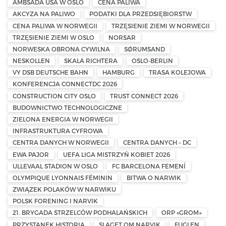
AMBSADA USA W OSLO
CENA PALIWA
AKCYZA NA PALIWO
PODATKI DLA PRZEDSIĘBIORSTW
CENA PALIWA W NORWEGII
TRZĘSIENIE ZIEMI W NORWEGII
TRZĘSIENIE ZIEMI W OSLO
NORSAR
NORWESKA OBRONA CYWILNA
SØRUMSAND
NESKOLLEN
SKALA RICHTERA
OSLO-BERLIN
VY DSB DEUTSCHE BAHN
HAMBURG
TRASA KOLEJOWA
KONFERENCJA CONNECTDC 2026
CONSTRUCTION CITY OSLO
TRUST CONNECT 2026
BUDOWNICTWO TECHNOLOGICZNE
ZIELONA ENERGIA W NORWEGII
INFRASTRUKTURA CYFROWA
CENTRA DANYCH W NORWEGII
CENTRA DANYCH – DC
EWA PAJOR
UEFA LIGA MISTRZYŃ KOBIET 2026
ULLEVAAL STADION W OSLO
FC BARCELONA FEMENÍ
OLYMPIQUE LYONNAIS FÉMININ
BITWA O NARWIK
ZWIĄZEK POLAKÓW W NARWIKU
POLSK FORENING I NARVIK
21. BRYGADA STRZELCÓW PODHALAŃSKICH
ORP «GROM»
PRZYSTANEK HISTORIA
SLAGET OM NARVIK
FUGLEN