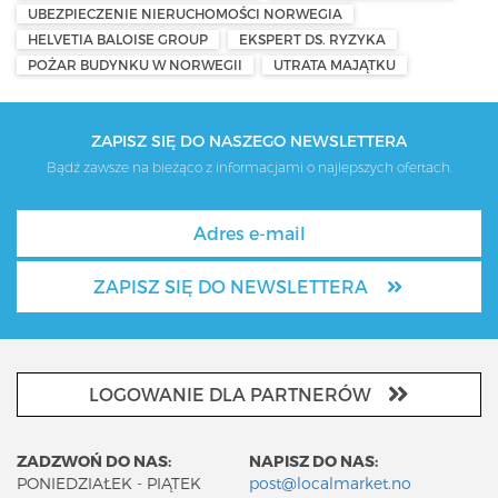
UBEZPIECZENIE NIERUCHOMOŚCI NORWEGIA
HELVETIA BALOISE GROUP
EKSPERT DS. RYZYKA
POŻAR BUDYNKU W NORWEGII
UTRATA MAJĄTKU
ZAPISZ SIĘ DO NASZEGO NEWSLETTERA
Bądź zawsze na bieżąco z informacjami o najlepszych ofertach.
ZAPISZ SIĘ DO NEWSLETTERA
LOGOWANIE DLA PARTNERÓW
ZADZWOŃ DO NAS:
NAPISZ DO NAS:
PONIEDZIAŁEK - PIĄTEK
post@localmarket.no