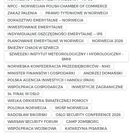
NPCC – NORWEGIAN POLISH CHAMBER OF COMMERCE
ZAKAZ PALENIA
PRAWO TYTONIOWE W NORWEGII
DORADZTWO EMERYTALNE — NORWEGIA
INWESTOWANIE EMERYTALNE
INDYWIDUALNE OSZCZĘDNOŚCI EMERYTALNE — IPS
PLANOWANIE EMERYTALNE W NORWEGII
NORWEGIA 2026
ŚNIEŻNY CHAOS W SZWECJI
SZWEDZKI INSTYTUT METEOROLOGICZNY I HYDROLOGICZNY –
SMHI
NORWESKA KONFEDERACJA PRZEDSIĘBIORCÓW – NHO
MINISTER FINANSÓW I GOSPODARKI
ANDRZEJ DOMAŃSKI
POLSKA AGENCJA INWESTYCJI I HANDLU (PAIH)
WSPÓŁPRACA GOSPODARCZA
INWESTYCJE ZAGRANICZNE
34. FINAŁ W OSLO
WIELKA ORKIESTRA ŚWIĄTECZNEJ POMOCY
POLONIA NORWEGIA
WOŚP NORWEGIA
RADOSŁAW SIKORSKI
OSLO SECURITY CONFERENCE 2026
WARSAW SECURITY FORUM
CAMP JOMSBORG
WSPÓŁPRACA WOJSKOWA
KATARZYNA PISARSKA