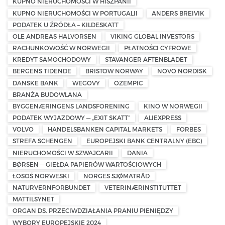
KUPNO NIERUCHOMOŚCI W HISZPANII
KUPNO NIERUCHOMOŚCI W PORTUGALII
ANDERS BREIVIK
PODATEK U ŹRÓDŁA – KILDESKATT
OLE ANDREAS HALVORSEN
VIKING GLOBAL INVESTORS
RACHUNKOWOŚĆ W NORWEGII
PŁATNOŚCI CYFROWE
KREDYT SAMOCHODOWY
STAVANGER AFTENBLADET
BERGENS TIDENDE
BRISTOW NORWAY
NOVO NORDISK
DANSKE BANK
WEGOVY
OZEMPIC
BRANŻA BUDOWLANA
BYGGENÆRINGENS LANDSFORENING
KINO W NORWEGII
PODATEK WYJAZDOWY — „EXIT SKATT”
ALIEXPRESS
VOLVO
HANDELSBANKEN CAPITAL MARKETS
FORBES
STREFA SCHENGEN
EUROPEJSKI BANK CENTRALNY (EBC)
NIERUCHOMOŚCI W SZWAJCARII
DANIA
BØRSEN — GIEŁDA PAPIERÓW WARTOŚCIOWYCH
ŁOSOŚ NORWESKI
NORGES SJØMATRÅD
NATURVERNFORBUNDET
VETERINÆRINSTITUTTET
MATTILSYNET
ORGAN DS. PRZECIWDZIAŁANIA PRANIU PIENIĘDZY
WYBORY EUROPEJSKIE 2024