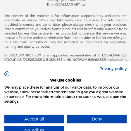
The LOCALMARKET.no
The content of this website is for information purposes only and does not
constitute as advice. While we take every care to ensure the information
provided is correct and up to date, please always check with your providers
before committing yourselves. Some products and benefits only available from
selected brokers. Our service is free to you but to operate this service we may
receive a fixed fee and/or commission from the provider or broker we refer you
to. Calls from consultants may be recorded or monitored for regulatory,
training and quality purposes.
© LOCALMARKET.no.™ is an appointed representative of © LOCALMARKET
GROUP AS (925383082) & BUSINESS LINK NORWAY (819464332) registered in
The Office of Business Enterprises in The Kingdom of Norway |
Privacy policy
Brønnøysundregistrene. Financial & Insurance Services and Markets Authority,
and subject to limited regulation by the Financial Conduct Authority. Head
Office Adresse: Karenslyst Alle 4, 0278 Oslo – Skøyen. Post Adresse: Postboks
We use cookies
358, 0213 Oslo, Norway. Email Contact: post@localmarket.no. Office Contact: +
47 23 89 88 63 © Copyright 2016-2026 The LOCALMARKET GROUP ™.
We may place these for analysis of our visitor data, to improve our
website, show personalised content and to give you a great website
experience. For more information about the cookies we use open the
settings.
DODATKOWO OD ZESPOŁU LOCALMARKET |
USŁUGI DLA BIZNESU
STRONA LOCAL MARKET WYKORZYSTUJE PLIKI
COOKIES
Accept all
Deny
DOWIEDZ SIĘ WIĘCEJ
Designed and Developed by
No, adjust