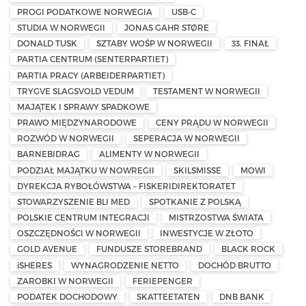
PROGI PODATKOWE NORWEGIA
USB-C
STUDIA W NORWEGII
JONAS GAHR STØRE
DONALD TUSK
SZTABY WOŚP W NORWEGII
33. FINAŁ
PARTIA CENTRUM (SENTERPARTIET)
PARTIA PRACY (ARBEIDERPARTIET)
TRYGVE SLAGSVOLD VEDUM
TESTAMENT W NORWEGII
MAJĄTEK I SPRAWY SPADKOWE
PRAWO MIĘDZYNARODOWE
CENY PRĄDU W NORWEGII
ROZWÓD W NORWEGII
SEPERACJA W NORWEGII
BARNEBIDRAG
ALIMENTY W NORWEGII
PODZIAŁ MAJĄTKU W NOWREGII
SKILSMISSE
MOWI
DYREKCJA RYBOŁÓWSTWA – FISKERIDIREKTORATET
STOWARZYSZENIE BLI MED
SPOTKANIE Z POLSKĄ
POLSKIE CENTRUM INTEGRACJI
MISTRZOSTWA ŚWIATA
OSZCZĘDNOŚCI W NORWEGII
INWESTYCJE W ZŁOTO
GOLD AVENUE
FUNDUSZE STOREBRAND
BLACK ROCK
iSHERES
WYNAGRODZENIE NETTO
DOCHÓD BRUTTO
ZAROBKI W NORWEGII
FERIEPENGER
PODATEK DOCHODOWY
SKATTEETATEN
DNB BANK