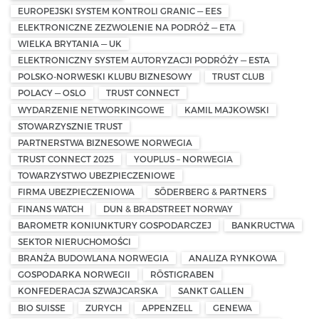
EUROPEJSKI SYSTEM KONTROLI GRANIC — EES
ELEKTRONICZNE ZEZWOLENIE NA PODRÓŻ — ETA
WIELKA BRYTANIA — UK
ELEKTRONICZNY SYSTEM AUTORYZACJI PODRÓŻY — ESTA
POLSKO-NORWESKI KLUBU BIZNESOWY
TRUST CLUB
POLACY — OSLO
TRUST CONNECT
WYDARZENIE NETWORKINGOWE
KAMIL MAJKOWSKI
STOWARZYSZNIE TRUST
PARTNERSTWA BIZNESOWE NORWEGIA
TRUST CONNECT 2025
YOUPLUS – NORWEGIA
TOWARZYSTWO UBEZPIECZENIOWE
FIRMA UBEZPIECZENIOWA
SÖDERBERG & PARTNERS
FINANS WATCH
DUN & BRADSTREET NORWAY
BAROMETR KONIUNKTURY GOSPODARCZEJ
BANKRUCTWA
SEKTOR NIERUCHOMOŚCI
BRANŻA BUDOWLANA NORWEGIA
ANALIZA RYNKOWA
GOSPODARKA NORWEGII
RÖSTIGRABEN
KONFEDERACJA SZWAJCARSKA
SANKT GALLEN
BIO SUISSE
ZURYCH
APPENZELL
GENEWA