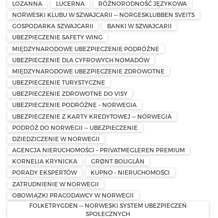
LOZANNA
LUCERNA
RÓŻNORODNOŚĆ JĘZYKOWA
NORWESKI KLUBU W SZWAJCARII — NORGESKLUBBEN SVEITS
GOSPODARKA SZWAJCARII
BANKI W SZWAJCARII
UBEZPIECZENIE SAFETY WING
MIĘDZYNARODOWE UBEZPIECZENIE PODRÓŻNE
UBEZPIECZENIE DLA CYFROWYCH NOMADÓW
MIĘDZYNARODOWE UBEZPIECZENIE ZDROWOTNE
UBEZPIECZENIE TURYSTYCZNE
UBEZPIECZENIE ZDROWOTNE DO VISY
UBEZPIECZENIE PODRÓŻNE – NORWEGIA
UBEZPIECZENIE Z KARTY KREDYTOWEJ — NORWEGIA
PODRÓŻ DO NORWEGII — UBEZPIECZENIE
DZIEDZICZENIE W NORWEGII
AGENCJA NIERUCHOMOŚCI – PRIVATMEGLEREN PREMIUM
KORNELIA KRYNICKA
GRØNT BOLIGLÅN
PORADY EKSPERTÓW
KUPNO - NIERUCHOMOŚCI
ZATRUDNIENIE W NORWEGII
OBOWIĄZKI PRACODAWCY W NORWEGII
FOLKETRYGDEN — NORWESKI SYSTEM UBEZPIECZEŃ
SPOŁECZNYCH