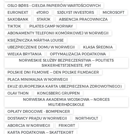
OSLO BØRS – GIEŁDA PAPIERÓW WARTOŚCIOWYCH
EURONEXT
eTORO
SJØLYST INVESTORS
MICROSOFT
SAXOBANK
STARJK
ABSENCJA PRACOWNICZA
TIKTOK
PILATES CAMP NORWAY
ABONAMENTY TELEFONII KOMÓRKOWEJ W NORWEGII
KSIĘŻNICZKA MÄRTHA LOUISE
UBEZPIECZENIE DOMU W NORWEGII
KLASA ŚREDNIA
WIELKA BRYTANIA
OPTYMALIZACJA PODATKOWA
NORWESKIE SŁUŻBY BEZPIECZEŃSTWA — POLITIETS
SIKKERHETSTJENESTE, PST
POLSKIE DNI FILMOWE — DEN POLSKE FILMDAGER
PŁACA MINIMALNA W NORWEGII
EKUZ (EUROPEJSKA KARTA UBEZPIECZENIA ZDROWOTNEGO)
OLAV THON
KONGSBERG GRUPPEN
NORWESKA AKADEMIA WOJSKOWA — NORGES
MILITÆRHØGSKOLE
OPŁATY DROGOWE - BOMPENGER
DOSTAWCY PRĄDU W NORWEGII
NORTHVOLT
ABORCJA W NORWEGII
FRIKORT
KARTA PODATKOWA — SKATTEKORT