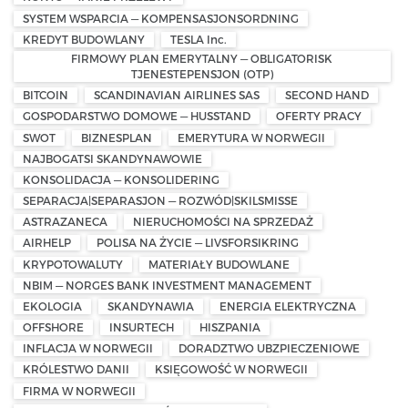
SYSTEM WSPARCIA — KOMPENSASJONSORDNING
KREDYT BUDOWLANY
TESLA Inc.
FIRMOWY PLAN EMERYTALNY — OBLIGATORISK
TJENESTEPENSJON (OTP)
BITCOIN
SCANDINAVIAN AIRLINES SAS
SECOND HAND
GOSPODARSTWO DOMOWE — HUSSTAND
OFERTY PRACY
SWOT
BIZNESPLAN
EMERYTURA W NORWEGII
NAJBOGATSI SKANDYNAWOWIE
KONSOLIDACJA — KONSOLIDERING
SEPARACJA|SEPARASJON — ROZWÓD|SKILSMISSE
ASTRAZANECA
NIERUCHOMOŚCI NA SPRZEDAŻ
AIRHELP
POLISA NA ŻYCIE — LIVSFORSIKRING
KRYPOTOWALUTY
MATERIAŁY BUDOWLANE
NBIM — NORGES BANK INVESTMENT MANAGEMENT
EKOLOGIA
SKANDYNAWIA
ENERGIA ELEKTRYCZNA
OFFSHORE
INSURTECH
HISZPANIA
INFLACJA W NORWEGII
DORADZTWO UBZPIECZENIOWE
KRÓLESTWO DANII
KSIĘGOWOŚĆ W NORWEGII
FIRMA W NORWEGII