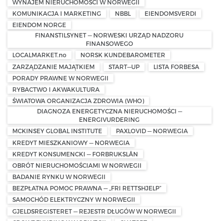
WYNAJEM NIERUCHOMOŚCI W NORWEGII
KOMUNIKACJA I MARKETING
NBBL
EIENDOMSVERDI
EIENDOM NORGE
FINANSTILSYNET — NORWESKI URZĄD NADZORU
FINANSOWEGO
LOCALMARKET.no
NORSK KUNDEBAROMETER
ZARZĄDZANIE MAJĄTKIEM
START—UP
LISTA FORBESA
PORADY PRAWNE W NORWEGII
RYBACTWO I AKWAKULTURA
ŚWIATOWA ORGANIZACJA ZDROWIA (WHO)
DIAGNOZA ENERGETYCZNA NIERUCHOMOŚCI —
ENERGIVURDERING
MCKINSEY GLOBAL INSTITUTE
PAXLOVID — NORWEGIA
KREDYT MIESZKANIOWY — NORWEGIA
KREDYT KONSUMENCKI — FORBRUKSLÅN
OBRÓT NIERUCHOMOŚCIAMI W NORWEGII
BADANIE RYNKU W NORWEGII
BEZPŁATNA POMOC PRAWNA — „FRI RETTSHJELP”
SAMOCHÓD ELEKTRYCZNY W NORWEGII
GJELDSREGISTERET — REJESTR DŁUGÓW W NORWEGII