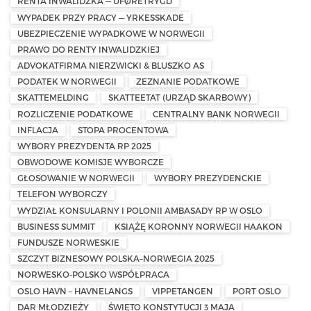
RENTA INWALIDZKA — UFØRETRYGD
WYPADEK PRZY PRACY — YRKESSKADE
UBEZPIECZENIE WYPADKOWE W NORWEGII
PRAWO DO RENTY INWALIDZKIEJ
ADVOKATFIRMA NIERZWICKI & BLUSZKO AS
PODATEK W NORWEGII
ZEZNANIE PODATKOWE
SKATTEMELDING
SKATTEETAT (URZĄD SKARBOWY)
ROZLICZENIE PODATKOWE
CENTRALNY BANK NORWEGII
INFLACJA
STOPA PROCENTOWA
WYBORY PREZYDENTA RP 2025
OBWODOWE KOMISJE WYBORCZE
GŁOSOWANIE W NORWEGII
WYBORY PREZYDENCKIE
TELEFON WYBORCZY
WYDZIAŁ KONSULARNY I POLONII AMBASADY RP W OSLO
BUSINESS SUMMIT
KSIĄŻĘ KORONNY NORWEGII HAAKON
FUNDUSZE NORWESKIE
SZCZYT BIZNESOWY POLSKA–NORWEGIA 2025
NORWESKO-POLSKO WSPÓŁPRACA
OSLO HAVN – HAVNELANGS
VIPPETANGEN
PORT OSLO
DAR MŁODZIEŻY
ŚWIĘTO KONSTYTUCJI 3 MAJA