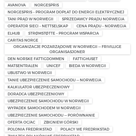
AVANOVA
NORGESPRIS
NORGESPRIS – PROGRAM DOPŁAT DO ENERGII ELEKTRYCZNEJ
TANI PRĄD W NORWEGII
SPRZEDAWCY PRĄDU NORWEGIA
OPERATOR SIECI – NETTSELSKAP
CENA PRĄDU – NORWEGIA
ELHUB
STRØMSTØTTE – PROGRAM WSPARCIA
CARITAS NORGE
ORGANIZACJE POZARZĄDOWE W NORWEGII — FRIVILLIGE
ORGANISASJONER
DEN NORSKE FATTIGDOMMEN
FATTIGHUSET
MATSENTRALEN
UNICEF
BIEDA W NORWEGII
UBUSTWO W NORWEGII
TANIE UBEZPIECZENIE SAMOCHODU — NORWEGIA
KALKULATOR UBEZPIECZENIOWY
DORADCA UBEZPIECZENIOWY
UBEZPIECZENIE SAMOCHODU W NORWEGII
WYPADEK SAMOCHODEM W NORWEGII
UBEZPIECZENIE SAMOCHODU — PORÓWNANIE
OFERTA OC/AC
ZBIGNIEW GÓRSKI
POLONIA FREDRIKSTAD
POLACY WE FREDRIKSTAD