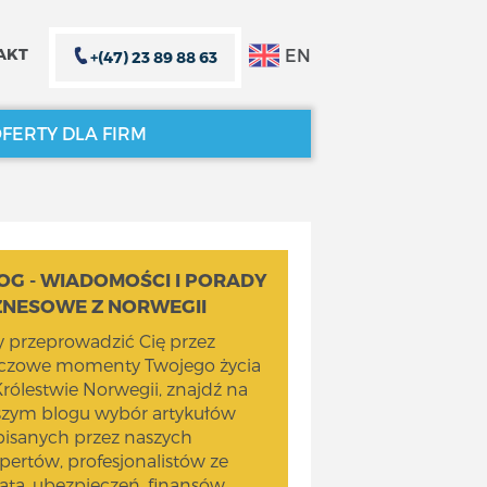
EN
AKT
+(47) 23 89 88 63
FERTY DLA FIRM
ZAMKNIJ X
ZAMKNIJ X
OG - WIADOMOŚCI I PORADY
ZNESOWE Z NORWEGII
 przeprowadzić Cię przez
uczowe momenty Twojego życia
rólestwie Norwegii, znajdź na
szym blogu wybór artykułów
isanych przez naszych
pertów, profesjonalistów ze
ata, ubezpieczeń, finansów,