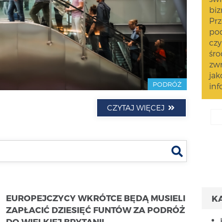
biz
Prz
pod
czy
śro
zwr
jak
PODRÓŻ
inf
CZYTAJ WIĘCEJ
Szukaj
EUROPEJCZYCY WKRÓTCE BĘDĄ MUSIELI
K
ZAPŁACIĆ DZIESIĘĆ FUNTÓW ZA PODRÓŻ
DO WIELKIEJ BRYTANII