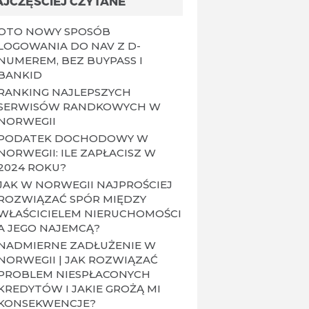
AJCZĘŚCIEJ CZYTANE
OTO NOWY SPOSÓB
LOGOWANIA DO NAV Z D-
NUMEREM, BEZ BUYPASS I
BANKID
RANKING NAJLEPSZYCH
SERWISÓW RANDKOWYCH W
NORWEGII
PODATEK DOCHODOWY W
NORWEGII: ILE ZAPŁACISZ W
2024 ROKU?
JAK W NORWEGII NAJPROŚCIEJ
ROZWIĄZAĆ SPÓR MIĘDZY
WŁAŚCICIELEM NIERUCHOMOŚCI
A JEGO NAJEMCĄ?
NADMIERNE ZADŁUŻENIE W
NORWEGII | JAK ROZWIĄZAĆ
PROBLEM NIESPŁACONYCH
KREDYTÓW I JAKIE GROŻĄ MI
KONSEKWENCJE?