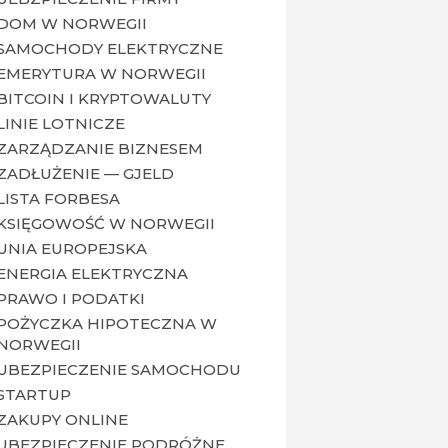
DOM W NORWEGII
SAMOCHODY ELEKTRYCZNE
EMERYTURA W NORWEGII
BITCOIN I KRYPTOWALUTY
LINIE LOTNICZE
ZARZĄDZANIE BIZNESEM
ZADŁUŻENIE — GJELD
LISTA FORBESA
KSIĘGOWOŚĆ W NORWEGII
UNIA EUROPEJSKA
ENERGIA ELEKTRYCZNA
PRAWO I PODATKI
POŻYCZKA HIPOTECZNA W
NORWEGII
UBEZPIECZENIE SAMOCHODU
STARTUP
ZAKUPY ONLINE
UBEZPIECZENIE PODRÓŻNE