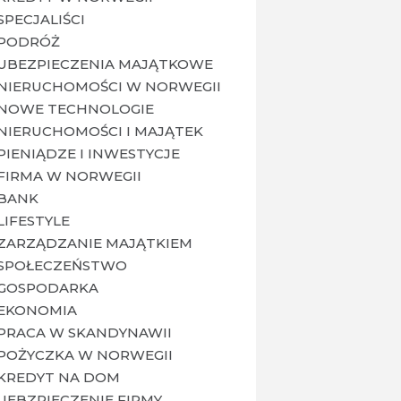
SPECJALIŚCI
PODRÓŻ
UBEZPIECZENIA MAJĄTKOWE
NIERUCHOMOŚCI W NORWEGII
NOWE TECHNOLOGIE
NIERUCHOMOŚCI I MAJĄTEK
PIENIĄDZE I INWESTYCJE
FIRMA W NORWEGII
BANK
LIFESTYLE
ZARZĄDZANIE MAJĄTKIEM
SPOŁECZEŃSTWO
GOSPODARKA
EKONOMIA
PRACA W SKANDYNAWII
POŻYCZKA W NORWEGII
KREDYT NA DOM
UEBZPIECZENIE FIRMY