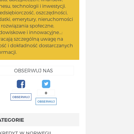
nesu, technologii i inwestycji.
edsiębiorczość, oszczędności,
atki, emerytury, nieruchomości
 rozwiązania społeczne,
dowiskowe i innowacyjne...:
acają szczególną uwagę na
ość i dokładność dostarczanych
ormacji.
OBSERWUJ NAS
0
OBSERWUJ
OBSERWUJ
ATEGORIE
KREDYT W NORWEGII