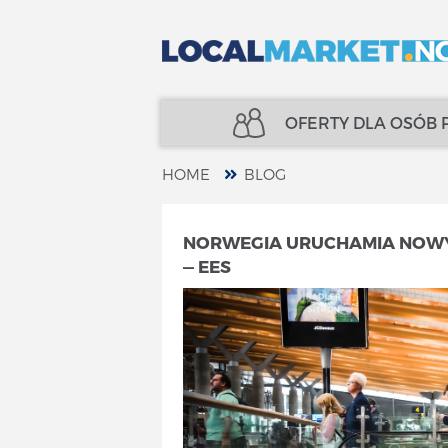
OFERTY DLA OSÓB
HOME
BLOG
NIERUCHOMOŚCI
UBEZPIECZENIA
NORWEGIA URUCHAMIA NOWY 
— EES
KREDYTY
FINANSE
UBEZPIECZENIA
SPECJALIŚCI
FINANSE
TELECOM
SPECJALIŚCI
USŁUGI