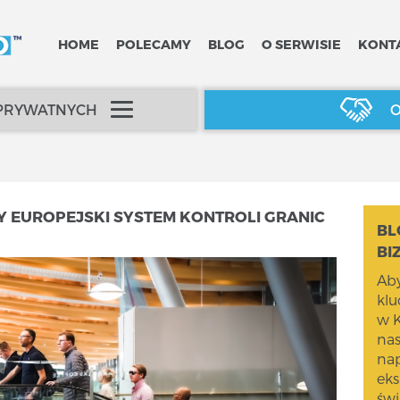
HOME
POLECAMY
BLOG
O SERWISIE
KONT
 PRYWATNYCH
O
EUROPEJSKI SYSTEM KONTROLI GRANIC
BL
BI
Aby
kl
w K
na
nap
eks
świ