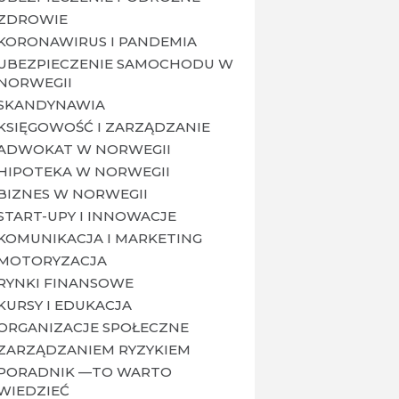
ZDROWIE
KORONAWIRUS I PANDEMIA
UBEZPIECZENIE SAMOCHODU W
NORWEGII
SKANDYNAWIA
KSIĘGOWOŚĆ I ZARZĄDZANIE
ADWOKAT W NORWEGII
HIPOTEKA W NORWEGII
BIZNES W NORWEGII
START-UPY I INNOWACJE
KOMUNIKACJA I MARKETING
MOTORYZACJA
RYNKI FINANSOWE
KURSY I EDUKACJA
ORGANIZACJE SPOŁECZNE
ZARZĄDZANIEM RYZYKIEM
PORADNIK —TO WARTO
WIEDZIEĆ