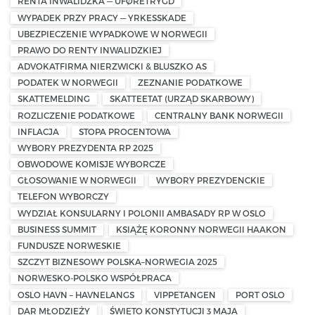
RENTA INWALIDZKA — UFØRETRYGD
WYPADEK PRZY PRACY — YRKESSKADE
UBEZPIECZENIE WYPADKOWE W NORWEGII
PRAWO DO RENTY INWALIDZKIEJ
ADVOKATFIRMA NIERZWICKI & BLUSZKO AS
PODATEK W NORWEGII
ZEZNANIE PODATKOWE
SKATTEMELDING
SKATTEETAT (URZĄD SKARBOWY)
ROZLICZENIE PODATKOWE
CENTRALNY BANK NORWEGII
INFLACJA
STOPA PROCENTOWA
WYBORY PREZYDENTA RP 2025
OBWODOWE KOMISJE WYBORCZE
GŁOSOWANIE W NORWEGII
WYBORY PREZYDENCKIE
TELEFON WYBORCZY
WYDZIAŁ KONSULARNY I POLONII AMBASADY RP W OSLO
BUSINESS SUMMIT
KSIĄŻĘ KORONNY NORWEGII HAAKON
FUNDUSZE NORWESKIE
SZCZYT BIZNESOWY POLSKA–NORWEGIA 2025
NORWESKO-POLSKO WSPÓŁPRACA
OSLO HAVN – HAVNELANGS
VIPPETANGEN
PORT OSLO
DAR MŁODZIEŻY
ŚWIĘTO KONSTYTUCJI 3 MAJA