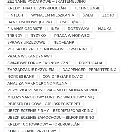
ZEZNANIE PODATKOWE — SKATTEMELDING
KREDYT HIPOTECZNY-BOLIGLÅN
TECHNOLOGIE
FINTECH
WYNAJEM MIESZKANIA
ŚWIAT
ZŁOTO
DANE OSOBOWE (GDPR)
OSLO BØRS
FINANSE OSOBISTE
IKEA
ROZRYWKA
NAUKA
TRENDY
RYZYKO
PRACA W NORWEGII
SPRAWY URZĘDOWE
NEO—BANK
POLISA UBEZPIECZENIOWA-LIVSFORSIKRING
PRACA W SKANDYNAWII
ŚWIATOWE FORUM EKONOMICZNE
PORTUGALIA
ZARZĄDZANIE RYZYKIEM
DAGPENGER - PERMITTERING
NORGES BANK
COVID-19-(SARS-CoV-2)
ANALIZA MAKROEKONOMICZNA
POŻYCZKA POMOSTOWA — MELLOMFINANSIERING
MIĘDZYNARODOWY FUNDUSZ WALUTOWY (IMF)
REJESTR DŁUGÓW — GJELDSREGISTERET
UBEZPIECZENIE FIRMY — BEDRIFTSFORSIKRING
UBEZPIECZENIE SAMOCHODU — BILFORSIKRING
KREDYT GOTÓWKOWY — FORBRUKSLÅN
KONTO — TANIE PRZELEWY