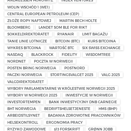
ANDREESSEN HOROWITZ
INDEX VENTURES
WOLIN WSCHÓD 1 (WE1)
CENTRAL EUROPEAN PETROLEUM (CEP)
ZŁOŻE ROPY NAFTOWEJ
MARTIN BECH HOLTE
BLOOMBERG
LANDET SOM BLE FOR RIKT
SOKKELDIREKTORATET
RYANAIR
LIMIT BAGAŻU
TANIE LINIE LOTNICZE
BITCOIN (BTC)
KURS BITCOINA
WYKRES BITCOINA
WARTOŚĆ BTC
SIX SWISS EXCHANGE
NASDAQ
BLACKROCK
FIDELITY
WISDOMTREE
NORDNET
POCZTA W NORWEGII
POSTEN BRING NORWEGIA
POSTNORD
PACZKI NORWEGIA
STORTINGSVALGET 2025
VALG 2025
VALGDIREKTORATET
WYBORY PARLAMENTARNE W KRÓLESTWIE NORWEGII 2025
WYBORY W NORWEGII 2025
INWESTYCJE W NORWEGII
INVESTORTEMPEN
BANK INWESTYCYJNY DNB CARNEGIE
BHT NORWEGIA
BEDRIFTSHELSETJENESTE
HMS (BHP)
ARBEIDSTILSYNET
BADANIA ZDROWOTNE PRACOWNIKÓW
HELSEKONTROLL
ERGONOMIA PRACY
RYZYKO ZAWODOWE
§13 FORSKRIFT
GRØNN JOBB