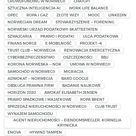
CROWDFUNDING W NORWEGII
CHATGPT
SZTUCZNA INTELIGENCJA AI
WORK-LIFE BALANCE
OPEC
ROPA I GAZ
ZŁOTE WIZY
MOOC
LINKEDIN
NORWEGIAN DREAM
STOWARZYSZENIE — FORENING
NORWESKI URZĄD PODATKOWY-SKATTEETATEN
SZWAJCARIA
PRAWO I PODATKI
ULGA PODATKOWA
FINANS NORGE
E-MOBILNOŚĆ
PROJEKT—K
TRUST CLUB — NORWEGIA
RENOWACJA ENERGETYCZNA
CYBERBEZPIECZEŃSTWO
OSZCZĘDNOŚCI
BSU
KORONA NORWESKA — NOK
UMOWA W NORWEGII
SAMOCHÓD W NORWEGII
MIGRACJA
ADWOKAT — NORWEGIA
BARD GOOGLE
OBSŁUGA PRAWNA FIRM
BADANIE NAUKOWE
HORIZON 2020
AWOKAT ELISABETH JENSEN
PRAWO SPADKOWE I MAJĄTKOWE
ROPA BRENT
SPRZEDAŻ NIERUCHOMOŚCI W NORWEGII
CLUB TRUST
WYNAJEM SAMOCHODU
AGENT NIERUCHOMOŚCI — EIENDOMSMEGLER, KORNELIA
KRYNICKA
ENOVA
HYWIND TAMPEN