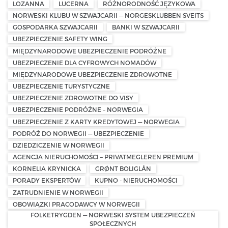
LOZANNA
LUCERNA
RÓŻNORODNOŚĆ JĘZYKOWA
NORWESKI KLUBU W SZWAJCARII — NORGESKLUBBEN SVEITS
GOSPODARKA SZWAJCARII
BANKI W SZWAJCARII
UBEZPIECZENIE SAFETY WING
MIĘDZYNARODOWE UBEZPIECZENIE PODRÓŻNE
UBEZPIECZENIE DLA CYFROWYCH NOMADÓW
MIĘDZYNARODOWE UBEZPIECZENIE ZDROWOTNE
UBEZPIECZENIE TURYSTYCZNE
UBEZPIECZENIE ZDROWOTNE DO VISY
UBEZPIECZENIE PODRÓŻNE – NORWEGIA
UBEZPIECZENIE Z KARTY KREDYTOWEJ — NORWEGIA
PODRÓŻ DO NORWEGII — UBEZPIECZENIE
DZIEDZICZENIE W NORWEGII
AGENCJA NIERUCHOMOŚCI – PRIVATMEGLEREN PREMIUM
KORNELIA KRYNICKA
GRØNT BOLIGLÅN
PORADY EKSPERTÓW
KUPNO - NIERUCHOMOŚCI
ZATRUDNIENIE W NORWEGII
OBOWIĄZKI PRACODAWCY W NORWEGII
FOLKETRYGDEN — NORWESKI SYSTEM UBEZPIECZEŃ
SPOŁECZNYCH