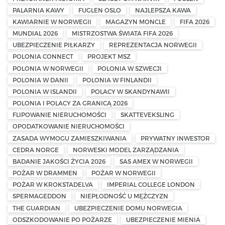
PALARNIA KAWY
FUGLEN OSLO
NAJLEPSZA KAWA
KAWIARNIE W NORWEGII
MAGAZYN MONCLE
FIFA 2026
MUNDIAL 2026
MISTRZOSTWA ŚWIATA FIFA 2026
UBEZPIECZENIE PIŁKARZY
REPREZENTACJA NORWEGII
POLONIA CONNECT
PROJEKT MSZ
POLONIA W NORWEGII
POLONIA W SZWECJI
POLONIA W DANII
POLONIA W FINLANDII
POLONIA W ISLANDII
POLACY W SKANDYNAWII
POLONIA I POLACY ZA GRANICĄ 2026
FLIPOWANIE NIERUCHOMOŚCI
SKATTEVEKSLING
OPODATKOWANIE NIERUCHOMOŚCI
ZASADA WYMOGU ZAMIESZKIWANIA
PRYWATNY INWESTOR
CEDRA NORGE
NORWESKI MODEL ZARZĄDZANIA
BADANIE JAKOŚCI ŻYCIA 2026
SAS AMEX W NORWEGII
POŻAR W DRAMMEN
POŻAR W NORWEGII
POŻAR W KROKSTADELVA
IMPERIAL COLLEGE LONDON
SPERMAGEDDON
NIEPŁODNOŚĆ U MĘŻCZYZN
THE GUARDIAN
UBEZPIECZENIE DOMU NORWEGIA
ODSZKODOWANIE PO POŻARZE
UBEZPIECZENIE MIENIA