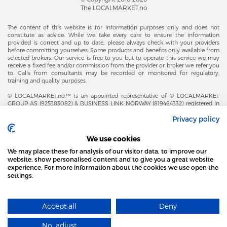
The LOCALMARKET.no
The content of this website is for information purposes only and does not
constitute as advice. While we take every care to ensure the information
provided is correct and up to date, please always check with your providers
before committing yourselves. Some products and benefits only available from
selected brokers. Our service is free to you but to operate this service we may
receive a fixed fee and/or commission from the provider or broker we refer you
to. Calls from consultants may be recorded or monitored for regulatory,
training and quality purposes.
© LOCALMARKET.no.™ is an appointed representative of © LOCALMARKET
GROUP AS (925383082) & BUSINESS LINK NORWAY (819464332) registered in
The Office of Business Enterprises in The Kingdom of Norway |
Privacy policy
Brønnøysundregistrene. Financial & Insurance Services and Markets Authority,
and subject to limited regulation by the Financial Conduct Authority. Head
Office Adresse: Karenslyst Alle 4, 0278 Oslo – Skøyen. Post Adresse: Postboks
We use cookies
358, 0213 Oslo, Norway. Email Contact: post@localmarket.no. Office Contact: +
47 23 89 88 63 © Copyright 2016-2026 The LOCALMARKET GROUP ™.
We may place these for analysis of our visitor data, to improve our
website, show personalised content and to give you a great website
experience. For more information about the cookies we use open the
settings.
DODATKOWO OD ZESPOŁU LOCALMARKET |
USŁUGI DLA BIZNESU
STRONA LOCAL MARKET WYKORZYSTUJE PLIKI
COOKIES
Accept all
Deny
DOWIEDZ SIĘ WIĘCEJ
Designed and Developed by
No, adjust