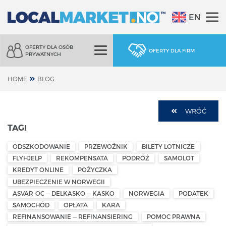
EN
OFERTY DLA OSÓB
OFERTY DLA FIRM
PRYWATNYCH
HOME
BLOG
WRÓĆ
TAGI
ODSZKODOWANIE
PRZEWOŹNIK
BILETY LOTNICZE
FLYHJELP
REKOMPENSATA
PODRÓŻ
SAMOLOT
KREDYT ONLINE
POŻYCZKA
UBEZPIECZENIE W NORWEGII
ASVAR-OC — DELKASKO — KASKO
NORWEGIA
PODATEK
SAMOCHÓD
OPŁATA
KARA
REFINANSOWANIE — REFINANSIERING
POMOC PRAWNA