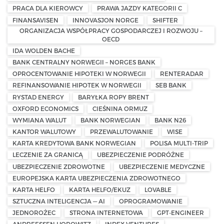
PRACA DLA KIEROWCY
PRAWA JAZDY KATEGORII C
FINANSAVISEN
INNOVASJON NORGE
SHIFTER
ORGANIZACJA WSPÓŁPRACY GOSPODARCZEJ I ROZWOJU –
OECD
IDA WOLDEN BACHE
BANK CENTRALNY NORWEGII – NORGES BANK
OPROCENTOWANIE HIPOTEKI W NORWEGII
RENTERADAR
REFINANSOWANIE HIPOTEK W NORWEGII
SEB BANK
RYSTAD ENERGY
BARYŁKA ROPY BRENT
OXFORD ECONOMICS
CIEŚNINA ORMUZ
WYMIANA WALUT
BANK NORWEGIAN
BANK N26
KANTOR WALUTOWY
PRZEWALUTOWANIE
WISE
KARTA KREDYTOWA BANK NORWEGIAN
POLISA MULTI-TRIP
LECZENIE ZA GRANICĄ
UBEZPIECZENIE PODRÓŻNE
UBEZPIECZENIE ZDROWOTNE
UBEZPIECZENIE MEDYCZNE
EUROPEJSKA KARTA UBEZPIECZENIA ZDROWOTNEGO
KARTA HELFO
KARTA HELFO/EKUZ
LOVABLE
SZTUCZNA INTELIGENCJA — AI
OPROGRAMOWANIE
JEDNOROŻEC
STRONA INTERNETOWA
GPT-ENGINEER