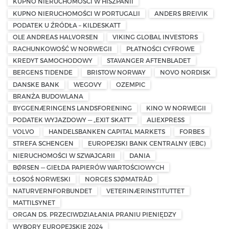
KUPNO NIERUCHOMOŚCI W HISZPANII
KUPNO NIERUCHOMOŚCI W PORTUGALII
ANDERS BREIVIK
PODATEK U ŹRÓDŁA – KILDESKATT
OLE ANDREAS HALVORSEN
VIKING GLOBAL INVESTORS
RACHUNKOWOŚĆ W NORWEGII
PŁATNOŚCI CYFROWE
KREDYT SAMOCHODOWY
STAVANGER AFTENBLADET
BERGENS TIDENDE
BRISTOW NORWAY
NOVO NORDISK
DANSKE BANK
WEGOVY
OZEMPIC
BRANŻA BUDOWLANA
BYGGENÆRINGENS LANDSFORENING
KINO W NORWEGII
PODATEK WYJAZDOWY — „EXIT SKATT”
ALIEXPRESS
VOLVO
HANDELSBANKEN CAPITAL MARKETS
FORBES
STREFA SCHENGEN
EUROPEJSKI BANK CENTRALNY (EBC)
NIERUCHOMOŚCI W SZWAJCARII
DANIA
BØRSEN — GIEŁDA PAPIERÓW WARTOŚCIOWYCH
ŁOSOŚ NORWESKI
NORGES SJØMATRÅD
NATURVERNFORBUNDET
VETERINÆRINSTITUTTET
MATTILSYNET
ORGAN DS. PRZECIWDZIAŁANIA PRANIU PIENIĘDZY
WYBORY EUROPEJSKIE 2024