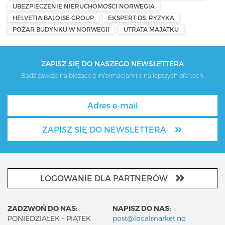
UBEZPIECZENIE NIERUCHOMOŚCI NORWEGIA
HELVETIA BALOISE GROUP
EKSPERT DS. RYZYKA
POŻAR BUDYNKU W NORWEGII
UTRATA MAJĄTKU
ZAPISZ SIĘ DO NASZEGO NEWSLETTERA
Bądź zawsze na bieżąco z informacjami o najlepszych ofertach.
ZAPISZ SIĘ DO NEWSLETTERA
LOGOWANIE DLA PARTNERÓW
ZADZWOŃ DO NAS:
NAPISZ DO NAS:
PONIEDZIAŁEK - PIĄTEK
post@localmarket.no