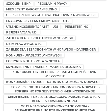
SZKOLENIE BHP
REGULAMIN PRACY
MIESIĘCZNY RAPORT A-MELDING
UBEZPIECZENIE WYPADKOWE PRACOWNIKA W NORWEGII
PRACOWNICZY PLAN EMERYTALNY — OTP
UTLENDINGSDIREKTORATET — UDI
PERMITTERING
REJESTRACJA W UDI
ZASIŁEK DLA BEZROBOTNYCH W NORWEGII
LISTA PŁAC W NORWEGII
ZASIŁEK DLA BEZROBOTNYCH W NORWEGII — DAGPENGER
KONKURS – UPADŁOŚĆ W NORWEGII
BOSTYRER ROLLE – ROLA SYNDYKA
SKYLDNERENS EIENDELER – MAJĄTEK DŁUŻNIKA
KONKURSBO OG KREDITORER – MASA UPADŁOŚCIOWA I
WIERZYCIELE
KONKURSRÅDET NORGE – RADA DS. UPADŁOŚCI W NORWEGII
UBEZPIECZENIE DLA SAMOZATRUDNIONYCH W NORWEGII –
FORSIKRING FOR SELVSTENDIG NÆRINGSDRIVENDE
UBEZPIECZENIE DZIAŁALNOŚCI GOSPODARCZEJ NORWEGIA –
BEDRIFTSFORSIKRING NORGE
OC DLA SAMOZATRUDNIONYCH NORWEGIA –
ANSVARSFORSIKRING FOR ENKELTPERSONFORETAK