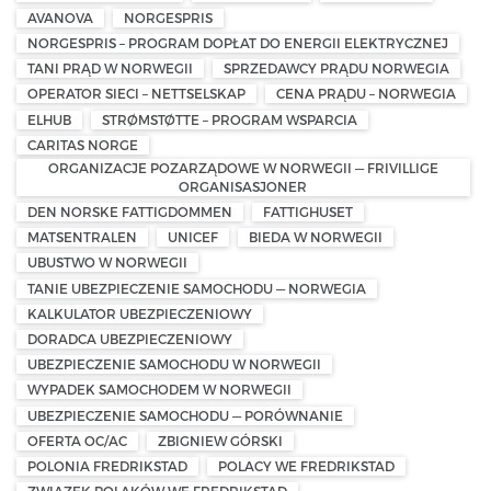
AVANOVA
NORGESPRIS
NORGESPRIS – PROGRAM DOPŁAT DO ENERGII ELEKTRYCZNEJ
TANI PRĄD W NORWEGII
SPRZEDAWCY PRĄDU NORWEGIA
OPERATOR SIECI – NETTSELSKAP
CENA PRĄDU – NORWEGIA
ELHUB
STRØMSTØTTE – PROGRAM WSPARCIA
CARITAS NORGE
ORGANIZACJE POZARZĄDOWE W NORWEGII — FRIVILLIGE
ORGANISASJONER
DEN NORSKE FATTIGDOMMEN
FATTIGHUSET
MATSENTRALEN
UNICEF
BIEDA W NORWEGII
UBUSTWO W NORWEGII
TANIE UBEZPIECZENIE SAMOCHODU — NORWEGIA
KALKULATOR UBEZPIECZENIOWY
DORADCA UBEZPIECZENIOWY
UBEZPIECZENIE SAMOCHODU W NORWEGII
WYPADEK SAMOCHODEM W NORWEGII
UBEZPIECZENIE SAMOCHODU — PORÓWNANIE
OFERTA OC/AC
ZBIGNIEW GÓRSKI
POLONIA FREDRIKSTAD
POLACY WE FREDRIKSTAD