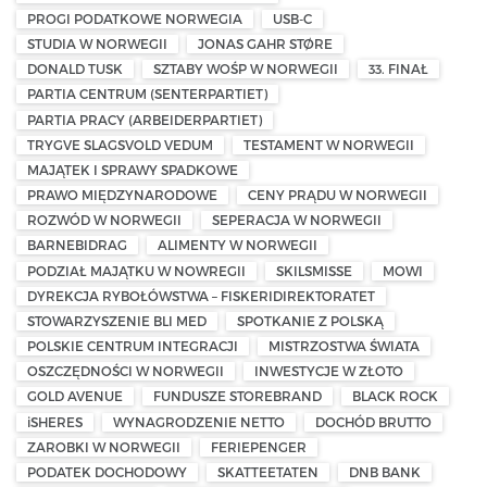
PROGI PODATKOWE NORWEGIA
USB-C
STUDIA W NORWEGII
JONAS GAHR STØRE
DONALD TUSK
SZTABY WOŚP W NORWEGII
33. FINAŁ
PARTIA CENTRUM (SENTERPARTIET)
PARTIA PRACY (ARBEIDERPARTIET)
TRYGVE SLAGSVOLD VEDUM
TESTAMENT W NORWEGII
MAJĄTEK I SPRAWY SPADKOWE
PRAWO MIĘDZYNARODOWE
CENY PRĄDU W NORWEGII
ROZWÓD W NORWEGII
SEPERACJA W NORWEGII
BARNEBIDRAG
ALIMENTY W NORWEGII
PODZIAŁ MAJĄTKU W NOWREGII
SKILSMISSE
MOWI
DYREKCJA RYBOŁÓWSTWA – FISKERIDIREKTORATET
STOWARZYSZENIE BLI MED
SPOTKANIE Z POLSKĄ
POLSKIE CENTRUM INTEGRACJI
MISTRZOSTWA ŚWIATA
OSZCZĘDNOŚCI W NORWEGII
INWESTYCJE W ZŁOTO
GOLD AVENUE
FUNDUSZE STOREBRAND
BLACK ROCK
iSHERES
WYNAGRODZENIE NETTO
DOCHÓD BRUTTO
ZAROBKI W NORWEGII
FERIEPENGER
PODATEK DOCHODOWY
SKATTEETATEN
DNB BANK