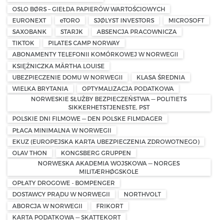
OSLO BØRS – GIEŁDA PAPIERÓW WARTOŚCIOWYCH
EURONEXT
eTORO
SJØLYST INVESTORS
MICROSOFT
SAXOBANK
STARJK
ABSENCJA PRACOWNICZA
TIKTOK
PILATES CAMP NORWAY
ABONAMENTY TELEFONII KOMÓRKOWEJ W NORWEGII
KSIĘŻNICZKA MÄRTHA LOUISE
UBEZPIECZENIE DOMU W NORWEGII
KLASA ŚREDNIA
WIELKA BRYTANIA
OPTYMALIZACJA PODATKOWA
NORWESKIE SŁUŻBY BEZPIECZEŃSTWA — POLITIETS
SIKKERHETSTJENESTE, PST
POLSKIE DNI FILMOWE — DEN POLSKE FILMDAGER
PŁACA MINIMALNA W NORWEGII
EKUZ (EUROPEJSKA KARTA UBEZPIECZENIA ZDROWOTNEGO)
OLAV THON
KONGSBERG GRUPPEN
NORWESKA AKADEMIA WOJSKOWA — NORGES
MILITÆRHØGSKOLE
OPŁATY DROGOWE - BOMPENGER
DOSTAWCY PRĄDU W NORWEGII
NORTHVOLT
ABORCJA W NORWEGII
FRIKORT
KARTA PODATKOWA — SKATTEKORT