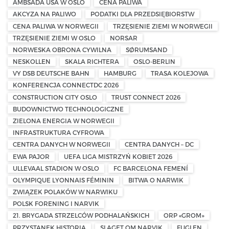
AMBSADA USA W OSLO
CENA PALIWA
AKCYZA NA PALIWO
PODATKI DLA PRZEDSIĘBIORSTW
CENA PALIWA W NORWEGII
TRZĘSIENIE ZIEMI W NORWEGII
TRZĘSIENIE ZIEMI W OSLO
NORSAR
NORWESKA OBRONA CYWILNA
SØRUMSAND
NESKOLLEN
SKALA RICHTERA
OSLO-BERLIN
VY DSB DEUTSCHE BAHN
HAMBURG
TRASA KOLEJOWA
KONFERENCJA CONNECTDC 2026
CONSTRUCTION CITY OSLO
TRUST CONNECT 2026
BUDOWNICTWO TECHNOLOGICZNE
ZIELONA ENERGIA W NORWEGII
INFRASTRUKTURA CYFROWA
CENTRA DANYCH W NORWEGII
CENTRA DANYCH – DC
EWA PAJOR
UEFA LIGA MISTRZYŃ KOBIET 2026
ULLEVAAL STADION W OSLO
FC BARCELONA FEMENÍ
OLYMPIQUE LYONNAIS FÉMININ
BITWA O NARWIK
ZWIĄZEK POLAKÓW W NARWIKU
POLSK FORENING I NARVIK
21. BRYGADA STRZELCÓW PODHALAŃSKICH
ORP «GROM»
PRZYSTANEK HISTORIA
SLAGET OM NARVIK
FUGLEN