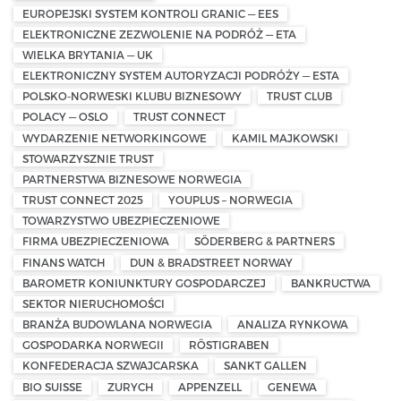
EUROPEJSKI SYSTEM KONTROLI GRANIC — EES
ELEKTRONICZNE ZEZWOLENIE NA PODRÓŻ — ETA
WIELKA BRYTANIA — UK
ELEKTRONICZNY SYSTEM AUTORYZACJI PODRÓŻY — ESTA
POLSKO-NORWESKI KLUBU BIZNESOWY
TRUST CLUB
POLACY — OSLO
TRUST CONNECT
WYDARZENIE NETWORKINGOWE
KAMIL MAJKOWSKI
STOWARZYSZNIE TRUST
PARTNERSTWA BIZNESOWE NORWEGIA
TRUST CONNECT 2025
YOUPLUS – NORWEGIA
TOWARZYSTWO UBEZPIECZENIOWE
FIRMA UBEZPIECZENIOWA
SÖDERBERG & PARTNERS
FINANS WATCH
DUN & BRADSTREET NORWAY
BAROMETR KONIUNKTURY GOSPODARCZEJ
BANKRUCTWA
SEKTOR NIERUCHOMOŚCI
BRANŻA BUDOWLANA NORWEGIA
ANALIZA RYNKOWA
GOSPODARKA NORWEGII
RÖSTIGRABEN
KONFEDERACJA SZWAJCARSKA
SANKT GALLEN
BIO SUISSE
ZURYCH
APPENZELL
GENEWA