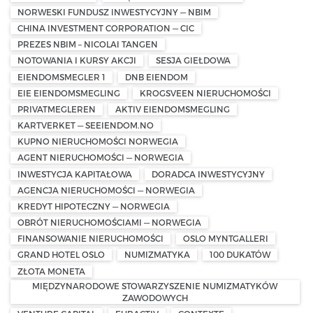
NORWESKI FUNDUSZ INWESTYCYJNY — NBIM
CHINA INVESTMENT CORPORATION — CIC
PREZES NBIM – NICOLAI TANGEN
NOTOWANIA I KURSY AKCJI
SESJA GIEŁDOWA
EIENDOMSMEGLER 1
DNB EIENDOM
EIE EIENDOMSMEGLING
KROGSVEEN NIERUCHOMOŚCI
PRIVATMEGLEREN
AKTIV EIENDOMSMEGLING
KARTVERKET — SEEIENDOM.NO
KUPNO NIERUCHOMOŚCI NORWEGIA
AGENT NIERUCHOMOŚCI — NORWEGIA
INWESTYCJA KAPITAŁOWA
DORADCA INWESTYCYJNY
AGENCJA NIERUCHOMOŚCI — NORWEGIA
KREDYT HIPOTECZNY — NORWEGIA
OBRÓT NIERUCHOMOŚCIAMI — NORWEGIA
FINANSOWANIE NIERUCHOMOŚCI
OSLO MYNTGALLERI
GRAND HOTEL OSLO
NUMIZMATYKA
100 DUKATÓW
ZŁOTA MONETA
MIĘDZYNARODOWE STOWARZYSZENIE NUMIZMATYKÓW
ZAWODOWYCH