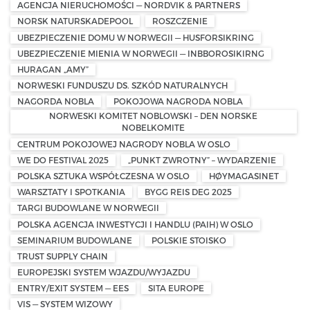
AGENCJA NIERUCHOMOŚCI — NORDVIK & PARTNERS
NORSK NATURSKADEPOOL
ROSZCZENIE
UBEZPIECZENIE DOMU W NORWEGII — HUSFORSIKRING
UBEZPIECZENIE MIENIA W NORWEGII — INBBOROSIKIRNG
HURAGAN „AMY”
NORWESKI FUNDUSZU DS. SZKÓD NATURALNYCH
NAGORDA NOBLA
POKOJOWA NAGRODA NOBLA
NORWESKI KOMITET NOBLOWSKI – DEN NORSKE
NOBELKOMITE
CENTRUM POKOJOWEJ NAGRODY NOBLA W OSLO
WE DO FESTIVAL 2025
„PUNKT ZWROTNY” – WYDARZENIE
POLSKA SZTUKA WSPÓŁCZESNA W OSLO
HØYMAGASINET
WARSZTATY I SPOTKANIA
BYGG REIS DEG 2025
TARGI BUDOWLANE W NORWEGII
POLSKA AGENCJA INWESTYCJI I HANDLU (PAIH) W OSLO
SEMINARIUM BUDOWLANE
POLSKIE STOISKO
TRUST SUPPLY CHAIN
EUROPEJSKI SYSTEM WJAZDU/WYJAZDU
ENTRY/EXIT SYSTEM — EES
SITA EUROPE
VIS — SYSTEM WIZOWY