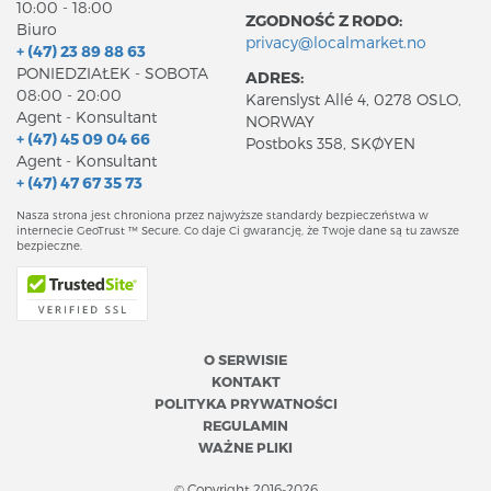
10:00 - 18:00
ZGODNOŚĆ Z RODO:
Biuro
privacy@localmarket.no
+ (47) 23 89 88 63
PONIEDZIAŁEK - SOBOTA
ADRES:
08:00 - 20:00
Karenslyst Allé 4, 0278 OSLO,
Agent - Konsultant
NORWAY
+ (47) 45 09 04 66
Postboks 358, SKØYEN
Agent - Konsultant
+ (47) 47 67 35 73
Nasza strona jest chroniona przez najwyższe standardy bezpieczeństwa w
internecie GeoTrust ™ Secure. Co daje Ci gwarancję, że Twoje dane są tu zawsze
bezpieczne.
O SERWISIE
KONTAKT
POLITYKA PRYWATNOŚCI
REGULAMIN
WAŻNE PLIKI
© Copyright 2016-2026