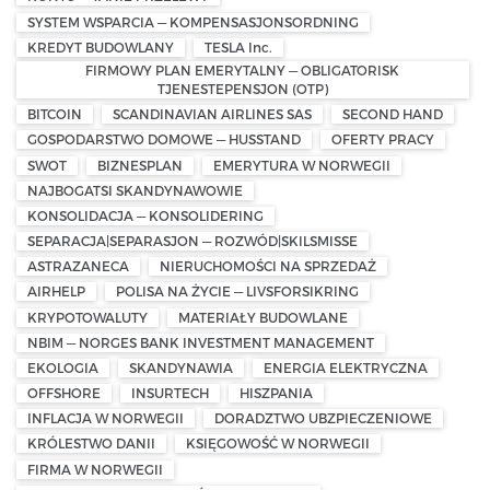
SYSTEM WSPARCIA — KOMPENSASJONSORDNING
KREDYT BUDOWLANY
TESLA Inc.
FIRMOWY PLAN EMERYTALNY — OBLIGATORISK
TJENESTEPENSJON (OTP)
BITCOIN
SCANDINAVIAN AIRLINES SAS
SECOND HAND
GOSPODARSTWO DOMOWE — HUSSTAND
OFERTY PRACY
SWOT
BIZNESPLAN
EMERYTURA W NORWEGII
NAJBOGATSI SKANDYNAWOWIE
KONSOLIDACJA — KONSOLIDERING
SEPARACJA|SEPARASJON — ROZWÓD|SKILSMISSE
ASTRAZANECA
NIERUCHOMOŚCI NA SPRZEDAŻ
AIRHELP
POLISA NA ŻYCIE — LIVSFORSIKRING
KRYPOTOWALUTY
MATERIAŁY BUDOWLANE
NBIM — NORGES BANK INVESTMENT MANAGEMENT
EKOLOGIA
SKANDYNAWIA
ENERGIA ELEKTRYCZNA
OFFSHORE
INSURTECH
HISZPANIA
INFLACJA W NORWEGII
DORADZTWO UBZPIECZENIOWE
KRÓLESTWO DANII
KSIĘGOWOŚĆ W NORWEGII
FIRMA W NORWEGII