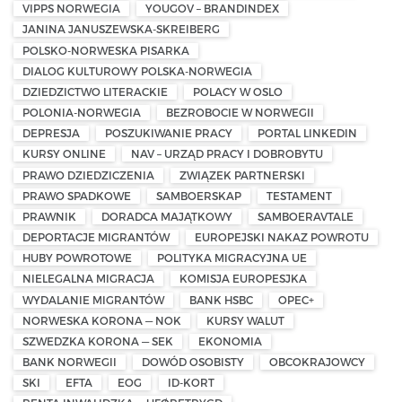
VIPPS NORWEGIA
YOUGOV – BRANDINDEX
JANINA JANUSZEWSKA-SKREIBERG
POLSKO-NORWESKA PISARKA
DIALOG KULTUROWY POLSKA-NORWEGIA
DZIEDZICTWO LITERACKIE
POLACY W OSLO
POLONIA-NORWEGIA
BEZROBOCIE W NORWEGII
DEPRESJA
POSZUKIWANIE PRACY
PORTAL LINKEDIN
KURSY ONLINE
NAV – URZĄD PRACY I DOBROBYTU
PRAWO DZIEDZICZENIA
ZWIĄZEK PARTNERSKI
PRAWO SPADKOWE
SAMBOERSKAP
TESTAMENT
PRAWNIK
DORADCA MAJĄTKOWY
SAMBOERAVTALE
DEPORTACJE MIGRANTÓW
EUROPEJSKI NAKAZ POWROTU
HUBY POWROTOWE
POLITYKA MIGRACYJNA UE
NIELEGALNA MIGRACJA
KOMISJA EUROPESJKA
WYDALANIE MIGRANTÓW
BANK HSBC
OPEC+
NORWESKA KORONA — NOK
KURSY WALUT
SZWEDZKA KORONA — SEK
EKONOMIA
BANK NORWEGII
DOWÓD OSOBISTY
OBCOKRAJOWCY
SKI
EFTA
EOG
ID-KORT