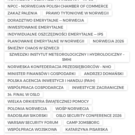
NPCC – NORWEGIAN POLISH CHAMBER OF COMMERCE
ZAKAZ PALENIA
PRAWO TYTONIOWE W NORWEGII
DORADZTWO EMERYTALNE — NORWEGIA
INWESTOWANIE EMERYTALNE
INDYWIDUALNE OSZCZĘDNOŚCI EMERYTALNE — IPS
PLANOWANIE EMERYTALNE W NORWEGII
NORWEGIA 2026
ŚNIEŻNY CHAOS W SZWECJI
SZWEDZKI INSTYTUT METEOROLOGICZNY I HYDROLOGICZNY –
SMHI
NORWESKA KONFEDERACJA PRZEDSIĘBIORCÓW – NHO
MINISTER FINANSÓW I GOSPODARKI
ANDRZEJ DOMAŃSKI
POLSKA AGENCJA INWESTYCJI I HANDLU (PAIH)
WSPÓŁPRACA GOSPODARCZA
INWESTYCJE ZAGRANICZNE
34. FINAŁ W OSLO
WIELKA ORKIESTRA ŚWIĄTECZNEJ POMOCY
POLONIA NORWEGIA
WOŚP NORWEGIA
RADOSŁAW SIKORSKI
OSLO SECURITY CONFERENCE 2026
WARSAW SECURITY FORUM
CAMP JOMSBORG
WSPÓŁPRACA WOJSKOWA
KATARZYNA PISARSKA