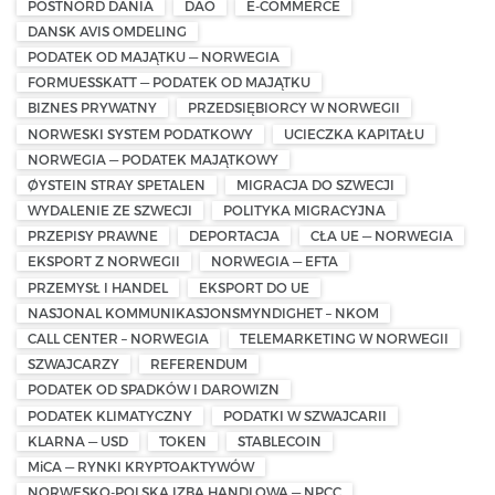
POSTNORD DANIA
DAO
E-COMMERCE
DANSK AVIS OMDELING
PODATEK OD MAJĄTKU — NORWEGIA
FORMUESSKATT — PODATEK OD MAJĄTKU
BIZNES PRYWATNY
PRZEDSIĘBIORCY W NORWEGII
NORWESKI SYSTEM PODATKOWY
UCIECZKA KAPITAŁU
NORWEGIA — PODATEK MAJĄTKOWY
ØYSTEIN STRAY SPETALEN
MIGRACJA DO SZWECJI
WYDALENIE ZE SZWECJI
POLITYKA MIGRACYJNA
PRZEPISY PRAWNE
DEPORTACJA
CŁA UE — NORWEGIA
EKSPORT Z NORWEGII
NORWEGIA — EFTA
PRZEMYSŁ I HANDEL
EKSPORT DO UE
NASJONAL KOMMUNIKASJONSMYNDIGHET – NKOM
CALL CENTER – NORWEGIA
TELEMARKETING W NORWEGII
SZWAJCARZY
REFERENDUM
PODATEK OD SPADKÓW I DAROWIZN
PODATEK KLIMATYCZNY
PODATKI W SZWAJCARII
KLARNA — USD
TOKEN
STABLECOIN
MiCA — RYNKI KRYPTOAKTYWÓW
NORWESKO-POLSKA IZBA HANDLOWA — NPCC