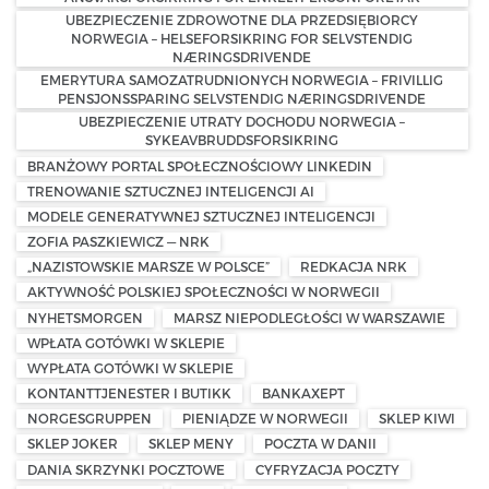
UBEZPIECZENIE ZDROWOTNE DLA PRZEDSIĘBIORCY
NORWEGIA – HELSEFORSIKRING FOR SELVSTENDIG
NÆRINGSDRIVENDE
EMERYTURA SAMOZATRUDNIONYCH NORWEGIA – FRIVILLIG
PENSJONSSPARING SELVSTENDIG NÆRINGSDRIVENDE
UBEZPIECZENIE UTRATY DOCHODU NORWEGIA –
SYKEAVBRUDDSFORSIKRING
BRANŻOWY PORTAL SPOŁECZNOŚCIOWY LINKEDIN
TRENOWANIE SZTUCZNEJ INTELIGENCJI AI
MODELE GENERATYWNEJ SZTUCZNEJ INTELIGENCJI
ZOFIA PASZKIEWICZ — NRK
„NAZISTOWSKIE MARSZE W POLSCE”
REDKACJA NRK
AKTYWNOŚĆ POLSKIEJ SPOŁECZNOŚCI W NORWEGII
NYHETSMORGEN
MARSZ NIEPODLEGŁOŚCI W WARSZAWIE
WPŁATA GOTÓWKI W SKLEPIE
WYPŁATA GOTÓWKI W SKLEPIE
KONTANTTJENESTER I BUTIKK
BANKAXEPT
NORGESGRUPPEN
PIENIĄDZE W NORWEGII
SKLEP KIWI
SKLEP JOKER
SKLEP MENY
POCZTA W DANII
DANIA SKRZYNKI POCZTOWE
CYFRYZACJA POCZTY