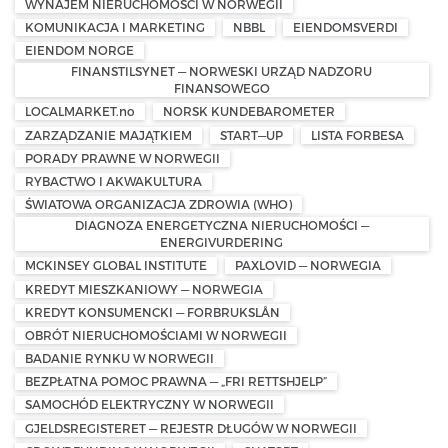
WYNAJEM NIERUCHOMOŚCI W NORWEGII
KOMUNIKACJA I MARKETING
NBBL
EIENDOMSVERDI
EIENDOM NORGE
FINANSTILSYNET — NORWESKI URZĄD NADZORU
FINANSOWEGO
LOCALMARKET.no
NORSK KUNDEBAROMETER
ZARZĄDZANIE MAJĄTKIEM
START—UP
LISTA FORBESA
PORADY PRAWNE W NORWEGII
RYBACTWO I AKWAKULTURA
ŚWIATOWA ORGANIZACJA ZDROWIA (WHO)
DIAGNOZA ENERGETYCZNA NIERUCHOMOŚCI —
ENERGIVURDERING
MCKINSEY GLOBAL INSTITUTE
PAXLOVID — NORWEGIA
KREDYT MIESZKANIOWY — NORWEGIA
KREDYT KONSUMENCKI — FORBRUKSLÅN
OBRÓT NIERUCHOMOŚCIAMI W NORWEGII
BADANIE RYNKU W NORWEGII
BEZPŁATNA POMOC PRAWNA — „FRI RETTSHJELP”
SAMOCHÓD ELEKTRYCZNY W NORWEGII
GJELDSREGISTERET — REJESTR DŁUGÓW W NORWEGII