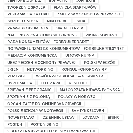
VENTURE CAPITAL
EURACTIV
CONTEXTE
TWORZENIE SPÓŁEK
PLAN DLA START-UPÓW
REKLAMACJA ZAKUPU
ZAKUP SAMOCHODU W NORWEGII
BERTEL O. STEEN
MØLLER BIL
BILIA
PRAWA KONSUMENTA
WADA UKRYTA
NAF — NORGES AUTOMOBIL-FORBUND
VIKING KONTROLL
RADA KONSUMENTÓW — FORBRUKERRÅDET
NORWESKI URZĄD DS. KONSUMENTÓW — FORBRUKERTILSYNET
MEDIACJA KONSUMENCKA
UMOWA KUPNA
UBEZPIECZENIE OCHRONY PRAWNEJ
POLSKI WIECZÓR
SKIEN
NETWORKING
KONSUL HONOROWY RP
PER LYKKE
WSPÓŁPRACA POLSKO — NORWESKA
DYPLOMACJA
TELEMARK
VESTFOLD
ŚPIEWANIE BEZ GRANIC
MAŁGORZATA KIDAWA-BŁOŃSKA
SPOTKANIE Z POLONIĄ
POLACY W NORWEGII
ORGANIZACJE POLONIJNE W NORWEGII
POLSKIE SZKOŁY W NORWEGII
SAMTYKKELOVEN
NOWE PRAWO
DZIENNIK USTAW
LOVDATA
BRING
POSTEN
POSTEN BRING
SEKTOR TRANSPORTU I LOGISTYKI W NORWEGII