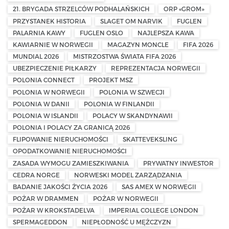
21. BRYGADA STRZELCÓW PODHALAŃSKICH
ORP «GROM»
PRZYSTANEK HISTORIA
SLAGET OM NARVIK
FUGLEN
PALARNIA KAWY
FUGLEN OSLO
NAJLEPSZA KAWA
KAWIARNIE W NORWEGII
MAGAZYN MONCLE
FIFA 2026
MUNDIAL 2026
MISTRZOSTWA ŚWIATA FIFA 2026
UBEZPIECZENIE PIŁKARZY
REPREZENTACJA NORWEGII
POLONIA CONNECT
PROJEKT MSZ
POLONIA W NORWEGII
POLONIA W SZWECJI
POLONIA W DANII
POLONIA W FINLANDII
POLONIA W ISLANDII
POLACY W SKANDYNAWII
POLONIA I POLACY ZA GRANICĄ 2026
FLIPOWANIE NIERUCHOMOŚCI
SKATTEVEKSLING
OPODATKOWANIE NIERUCHOMOŚCI
ZASADA WYMOGU ZAMIESZKIWANIA
PRYWATNY INWESTOR
CEDRA NORGE
NORWESKI MODEL ZARZĄDZANIA
BADANIE JAKOŚCI ŻYCIA 2026
SAS AMEX W NORWEGII
POŻAR W DRAMMEN
POŻAR W NORWEGII
POŻAR W KROKSTADELVA
IMPERIAL COLLEGE LONDON
SPERMAGEDDON
NIEPŁODNOŚĆ U MĘŻCZYZN