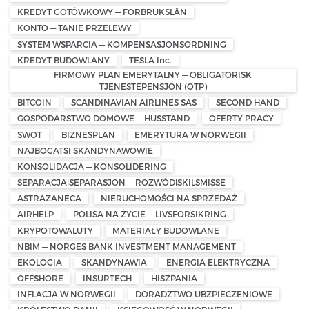
KREDYT GOTÓWKOWY — FORBRUKSLÅN
KONTO — TANIE PRZELEWY
SYSTEM WSPARCIA — KOMPENSASJONSORDNING
KREDYT BUDOWLANY
TESLA Inc.
FIRMOWY PLAN EMERYTALNY — OBLIGATORISK
TJENESTEPENSJON (OTP)
BITCOIN
SCANDINAVIAN AIRLINES SAS
SECOND HAND
GOSPODARSTWO DOMOWE — HUSSTAND
OFERTY PRACY
SWOT
BIZNESPLAN
EMERYTURA W NORWEGII
NAJBOGATSI SKANDYNAWOWIE
KONSOLIDACJA — KONSOLIDERING
SEPARACJA|SEPARASJON — ROZWÓD|SKILSMISSE
ASTRAZANECA
NIERUCHOMOŚCI NA SPRZEDAŻ
AIRHELP
POLISA NA ŻYCIE — LIVSFORSIKRING
KRYPOTOWALUTY
MATERIAŁY BUDOWLANE
NBIM — NORGES BANK INVESTMENT MANAGEMENT
EKOLOGIA
SKANDYNAWIA
ENERGIA ELEKTRYCZNA
OFFSHORE
INSURTECH
HISZPANIA
INFLACJA W NORWEGII
DORADZTWO UBZPIECZENIOWE