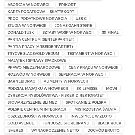
ABORCJA W NORWEGII
FRIKORT
KARTA PODATKOWA — SKATTEKORT
PROGI PODATKOWE NORWEGIA
USB-C
STUDIA W NORWEGII
JONAS GAHR STØRE
DONALD TUSK
SZTABY WOŚP W NORWEGII
33. FINAŁ
PARTIA CENTRUM (SENTERPARTIET)
PARTIA PRACY (ARBEIDERPARTIET)
TRYGVE SLAGSVOLD VEDUM
TESTAMENT W NORWEGII
MAJĄTEK I SPRAWY SPADKOWE
PRAWO MIĘDZYNARODOWE
CENY PRĄDU W NORWEGII
ROZWÓD W NORWEGII
SEPERACJA W NORWEGII
BARNEBIDRAG
ALIMENTY W NORWEGII
PODZIAŁ MAJĄTKU W NOWREGII
SKILSMISSE
MOWI
DYREKCJA RYBOŁÓWSTWA – FISKERIDIREKTORATET
STOWARZYSZENIE BLI MED
SPOTKANIE Z POLSKĄ
POLSKIE CENTRUM INTEGRACJI
MISTRZOSTWA ŚWIATA
OSZCZĘDNOŚCI W NORWEGII
INWESTYCJE W ZŁOTO
GOLD AVENUE
FUNDUSZE STOREBRAND
BLACK ROCK
iSHERES
WYNAGRODZENIE NETTO
DOCHÓD BRUTTO