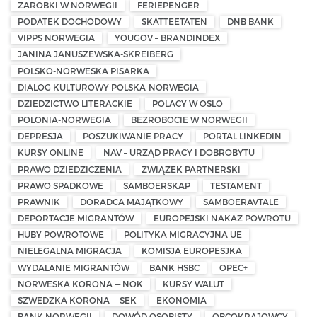
ZAROBKI W NORWEGII
FERIEPENGER
PODATEK DOCHODOWY
SKATTEETATEN
DNB BANK
VIPPS NORWEGIA
YOUGOV – BRANDINDEX
JANINA JANUSZEWSKA-SKREIBERG
POLSKO-NORWESKA PISARKA
DIALOG KULTUROWY POLSKA-NORWEGIA
DZIEDZICTWO LITERACKIE
POLACY W OSLO
POLONIA-NORWEGIA
BEZROBOCIE W NORWEGII
DEPRESJA
POSZUKIWANIE PRACY
PORTAL LINKEDIN
KURSY ONLINE
NAV – URZĄD PRACY I DOBROBYTU
PRAWO DZIEDZICZENIA
ZWIĄZEK PARTNERSKI
PRAWO SPADKOWE
SAMBOERSKAP
TESTAMENT
PRAWNIK
DORADCA MAJĄTKOWY
SAMBOERAVTALE
DEPORTACJE MIGRANTÓW
EUROPEJSKI NAKAZ POWROTU
HUBY POWROTOWE
POLITYKA MIGRACYJNA UE
NIELEGALNA MIGRACJA
KOMISJA EUROPESJKA
WYDALANIE MIGRANTÓW
BANK HSBC
OPEC+
NORWESKA KORONA — NOK
KURSY WALUT
SZWEDZKA KORONA — SEK
EKONOMIA
BANK NORWEGII
DOWÓD OSOBISTY
OBCOKRAJOWCY