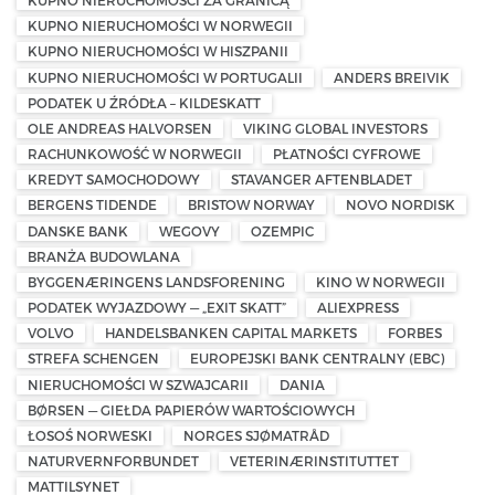
KUPNO NIERUCHOMOŚCI ZA GRANICĄ
KUPNO NIERUCHOMOŚCI W NORWEGII
KUPNO NIERUCHOMOŚCI W HISZPANII
KUPNO NIERUCHOMOŚCI W PORTUGALII
ANDERS BREIVIK
PODATEK U ŹRÓDŁA – KILDESKATT
OLE ANDREAS HALVORSEN
VIKING GLOBAL INVESTORS
RACHUNKOWOŚĆ W NORWEGII
PŁATNOŚCI CYFROWE
KREDYT SAMOCHODOWY
STAVANGER AFTENBLADET
BERGENS TIDENDE
BRISTOW NORWAY
NOVO NORDISK
DANSKE BANK
WEGOVY
OZEMPIC
BRANŻA BUDOWLANA
BYGGENÆRINGENS LANDSFORENING
KINO W NORWEGII
PODATEK WYJAZDOWY — „EXIT SKATT”
ALIEXPRESS
VOLVO
HANDELSBANKEN CAPITAL MARKETS
FORBES
STREFA SCHENGEN
EUROPEJSKI BANK CENTRALNY (EBC)
NIERUCHOMOŚCI W SZWAJCARII
DANIA
BØRSEN — GIEŁDA PAPIERÓW WARTOŚCIOWYCH
ŁOSOŚ NORWESKI
NORGES SJØMATRÅD
NATURVERNFORBUNDET
VETERINÆRINSTITUTTET
MATTILSYNET