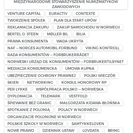
MIĘDZYNARODOWE STOWARZYSZENIE NUMIZMATYKÓW
ZAWODOWYCH
VENTURE CAPITAL
EURACTIV
CONTEXTE
TWORZENIE SPÓŁEK
PLAN DLA START-UPÓW
REKLAMACJA ZAKUPU
ZAKUP SAMOCHODU W NORWEGII
BERTEL O. STEEN
MØLLER BIL
BILIA
PRAWA KONSUMENTA
WADA UKRYTA
NAF — NORGES AUTOMOBIL-FORBUND
VIKING KONTROLL
RADA KONSUMENTÓW — FORBRUKERRÅDET
NORWESKI URZĄD DS. KONSUMENTÓW — FORBRUKERTILSYNET
MEDIACJA KONSUMENCKA
UMOWA KUPNA
UBEZPIECZENIE OCHRONY PRAWNEJ
POLSKI WIECZÓR
SKIEN
NETWORKING
KONSUL HONOROWY RP
PER LYKKE
WSPÓŁPRACA POLSKO — NORWESKA
DYPLOMACJA
TELEMARK
VESTFOLD
ŚPIEWANIE BEZ GRANIC
MAŁGORZATA KIDAWA-BŁOŃSKA
SPOTKANIE Z POLONIĄ
POLACY W NORWEGII
ORGANIZACJE POLONIJNE W NORWEGII
POLSKIE SZKOŁY W NORWEGII
SAMTYKKELOVEN
NOWE PRAWO
DZIENNIK USTAW
LOVDATA
BRING