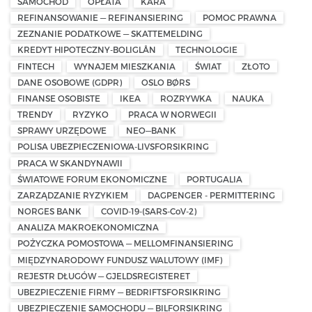
SAMOCHÓD
OPŁATA
KARA
REFINANSOWANIE — REFINANSIERING
POMOC PRAWNA
ZEZNANIE PODATKOWE — SKATTEMELDING
KREDYT HIPOTECZNY-BOLIGLÅN
TECHNOLOGIE
FINTECH
WYNAJEM MIESZKANIA
ŚWIAT
ZŁOTO
DANE OSOBOWE (GDPR)
OSLO BØRS
FINANSE OSOBISTE
IKEA
ROZRYWKA
NAUKA
TRENDY
RYZYKO
PRACA W NORWEGII
SPRAWY URZĘDOWE
NEO—BANK
POLISA UBEZPIECZENIOWA-LIVSFORSIKRING
PRACA W SKANDYNAWII
ŚWIATOWE FORUM EKONOMICZNE
PORTUGALIA
ZARZĄDZANIE RYZYKIEM
DAGPENGER - PERMITTERING
NORGES BANK
COVID-19-(SARS-CoV-2)
ANALIZA MAKROEKONOMICZNA
POŻYCZKA POMOSTOWA — MELLOMFINANSIERING
MIĘDZYNARODOWY FUNDUSZ WALUTOWY (IMF)
REJESTR DŁUGÓW — GJELDSREGISTERET
UBEZPIECZENIE FIRMY — BEDRIFTSFORSIKRING
UBEZPIECZENIE SAMOCHODU — BILFORSIKRING