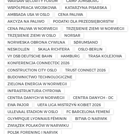
WARSAW SECURITY FORUM
CAMP JOMSBORG
WSPÓŁPRACA WOJSKOWA
KATARZYNA PISARSKA
AMBSADA USA W OSLO
CENA PALIWA
AKCYZA NA PALIWO
PODATKI DLA PRZEDSIĘBIORSTW
CENA PALIWA W NORWEGII
TRZĘSIENIE ZIEMI W NORWEGII
TRZĘSIENIE ZIEMI W OSLO
NORSAR
NORWESKA OBRONA CYWILNA
SØRUMSAND
NESKOLLEN
SKALA RICHTERA
OSLO-BERLIN
VY DSB DEUTSCHE BAHN
HAMBURG
TRASA KOLEJOWA
KONFERENCJA CONNECTDC 2026
CONSTRUCTION CITY OSLO
TRUST CONNECT 2026
BUDOWNICTWO TECHNOLOGICZNE
ZIELONA ENERGIA W NORWEGII
INFRASTRUKTURA CYFROWA
CENTRA DANYCH W NORWEGII
CENTRA DANYCH – DC
EWA PAJOR
UEFA LIGA MISTRZYŃ KOBIET 2026
ULLEVAAL STADION W OSLO
FC BARCELONA FEMENÍ
OLYMPIQUE LYONNAIS FÉMININ
BITWA O NARWIK
ZWIĄZEK POLAKÓW W NARWIKU
POLSK FORENING I NARVIK