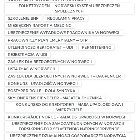
FOLKETRYGDEN — NORWESKI SYSTEM UBEZPIECZEŃ
SPOŁECZNYCH
SZKOLENIE BHP
REGULAMIN PRACY
MIESIĘCZNY RAPORT A-MELDING
UBEZPIECZENIE WYPADKOWE PRACOWNIKA W NORWEGII
PRACOWNICZY PLAN EMERYTALNY — OTP
UTLENDINGSDIREKTORATET — UDI
PERMITTERING
REJESTRACJA W UDI
ZASIŁEK DLA BEZROBOTNYCH W NORWEGII
LISTA PŁAC W NORWEGII
ZASIŁEK DLA BEZROBOTNYCH W NORWEGII — DAGPENGER
KONKURS – UPADŁOŚĆ W NORWEGII
BOSTYRER ROLLE – ROLA SYNDYKA
SKYLDNERENS EIENDELER – MAJĄTEK DŁUŻNIKA
KONKURSBO OG KREDITORER – MASA UPADŁOŚCIOWA I
WIERZYCIELE
KONKURSRÅDET NORGE – RADA DS. UPADŁOŚCI W NORWEGII
UBEZPIECZENIE DLA SAMOZATRUDNIONYCH W NORWEGII –
FORSIKRING FOR SELVSTENDIG NÆRINGSDRIVENDE
UBEZPIECZENIE DZIAŁALNOŚCI GOSPODARCZEJ NORWEGIA –