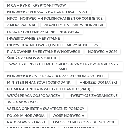
MiCA — RYNKI KRYPTOAKTYWÓW
NORWESKO-POLSKA IZBA HANDLOWA — NPCC
NPCC – NORWEGIAN POLISH CHAMBER OF COMMERCE
ZAKAZ PALENIA
PRAWO TYTONIOWE W NORWEGII
DORADZTWO EMERYTALNE — NORWEGIA
INWESTOWANIE EMERYTALNE
INDYWIDUALNE OSZCZĘDNOŚCI EMERYTALNE — IPS
PLANOWANIE EMERYTALNE W NORWEGII
NORWEGIA 2026
ŚNIEŻNY CHAOS W SZWECJI
SZWEDZKI INSTYTUT METEOROLOGICZNY I HYDROLOGICZNY –
SMHI
NORWESKA KONFEDERACJA PRZEDSIĘBIORCÓW – NHO
MINISTER FINANSÓW I GOSPODARKI
ANDRZEJ DOMAŃSKI
POLSKA AGENCJA INWESTYCJI I HANDLU (PAIH)
WSPÓŁPRACA GOSPODARCZA
INWESTYCJE ZAGRANICZNE
34. FINAŁ W OSLO
WIELKA ORKIESTRA ŚWIĄTECZNEJ POMOCY
POLONIA NORWEGIA
WOŚP NORWEGIA
RADOSŁAW SIKORSKI
OSLO SECURITY CONFERENCE 2026