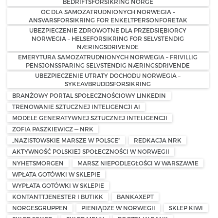
BEDRIFTSFORSIKRING NORGE
OC DLA SAMOZATRUDNIONYCH NORWEGIA –
ANSVARSFORSIKRING FOR ENKELTPERSONFORETAK
UBEZPIECZENIE ZDROWOTNE DLA PRZEDSIĘBIORCY
NORWEGIA – HELSEFORSIKRING FOR SELVSTENDIG
NÆRINGSDRIVENDE
EMERYTURA SAMOZATRUDNIONYCH NORWEGIA – FRIVILLIG
PENSJONSSPARING SELVSTENDIG NÆRINGSDRIVENDE
UBEZPIECZENIE UTRATY DOCHODU NORWEGIA –
SYKEAVBRUDDSFORSIKRING
BRANŻOWY PORTAL SPOŁECZNOŚCIOWY LINKEDIN
TRENOWANIE SZTUCZNEJ INTELIGENCJI AI
MODELE GENERATYWNEJ SZTUCZNEJ INTELIGENCJI
ZOFIA PASZKIEWICZ — NRK
„NAZISTOWSKIE MARSZE W POLSCE”
REDKACJA NRK
AKTYWNOŚĆ POLSKIEJ SPOŁECZNOŚCI W NORWEGII
NYHETSMORGEN
MARSZ NIEPODLEGŁOŚCI W WARSZAWIE
WPŁATA GOTÓWKI W SKLEPIE
WYPŁATA GOTÓWKI W SKLEPIE
KONTANTTJENESTER I BUTIKK
BANKAXEPT
NORGESGRUPPEN
PIENIĄDZE W NORWEGII
SKLEP KIWI