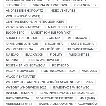
JEDNOROŻEC
STRONA INTERNETOWA
GPT-ENGINEER
ANDREESSEN HOROWITZ
INDEX VENTURES
WOLIN WSCHÓD 1 (WE1)
CENTRAL EUROPEAN PETROLEUM (CEP)
ZŁOŻE ROPY NAFTOWEJ
MARTIN BECH HOLTE
BLOOMBERG
LANDET SOM BLE FOR RIKT
SOKKELDIREKTORATET
RYANAIR
LIMIT BAGAŻU
TANIE LINIE LOTNICZE
BITCOIN (BTC)
KURS BITCOINA
WYKRES BITCOINA
WARTOŚĆ BTC
SIX SWISS EXCHANGE
NASDAQ
BLACKROCK
FIDELITY
WISDOMTREE
NORDNET
POCZTA W NORWEGII
POSTEN BRING NORWEGIA
POSTNORD
PACZKI NORWEGIA
STORTINGSVALGET 2025
VALG 2025
VALGDIREKTORATET
WYBORY PARLAMENTARNE W KRÓLESTWIE NORWEGII 2025
WYBORY W NORWEGII 2025
INWESTYCJE W NORWEGII
INVESTORTEMPEN
BANK INWESTYCYJNY DNB CARNEGIE
BHT NORWEGIA
BEDRIFTSHELSETJENESTE
HMS (BHP)
ARBEIDSTILSYNET
BADANIA ZDROWOTNE PRACOWNIKÓW