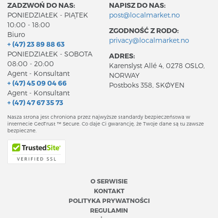
ZADZWOŃ DO NAS:
NAPISZ DO NAS:
PONIEDZIAŁEK - PIĄTEK
post@localmarket.no
10:00 - 18:00
ZGODNOŚĆ Z RODO:
Biuro
privacy@localmarket.no
+ (47) 23 89 88 63
PONIEDZIAŁEK - SOBOTA
ADRES:
08:00 - 20:00
Karenslyst Allé 4, 0278 OSLO,
Agent - Konsultant
NORWAY
+ (47) 45 09 04 66
Postboks 358, SKØYEN
Agent - Konsultant
+ (47) 47 67 35 73
Nasza strona jest chroniona przez najwyższe standardy bezpieczeństwa w
internecie GeoTrust ™ Secure. Co daje Ci gwarancję, że Twoje dane są tu zawsze
bezpieczne.
O SERWISIE
KONTAKT
POLITYKA PRYWATNOŚCI
REGULAMIN