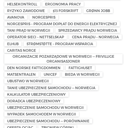
HELSEKONTROLL
ERGONOMIA PRACY
RYZYKO ZAWODOWE
§13 FORSKRIFT
GRØNN JOBB
AVANOVA
NORGESPRIS
NORGESPRIS – PROGRAM DOPŁAT DO ENERGII ELEKTRYCZNEJ
TANI PRĄD W NORWEGII
SPRZEDAWCY PRĄDU NORWEGIA
OPERATOR SIECI – NETTSELSKAP
CENA PRĄDU – NORWEGIA
ELHUB
STRØMSTØTTE – PROGRAM WSPARCIA
CARITAS NORGE
ORGANIZACJE POZARZĄDOWE W NORWEGII — FRIVILLIGE
ORGANISASJONER
DEN NORSKE FATTIGDOMMEN
FATTIGHUSET
MATSENTRALEN
UNICEF
BIEDA W NORWEGII
UBUSTWO W NORWEGII
TANIE UBEZPIECZENIE SAMOCHODU — NORWEGIA
KALKULATOR UBEZPIECZENIOWY
DORADCA UBEZPIECZENIOWY
UBEZPIECZENIE SAMOCHODU W NORWEGII
WYPADEK SAMOCHODEM W NORWEGII
UBEZPIECZENIE SAMOCHODU — PORÓWNANIE
OFERTA OC/AC
ZBIGNIEW GÓRSKI