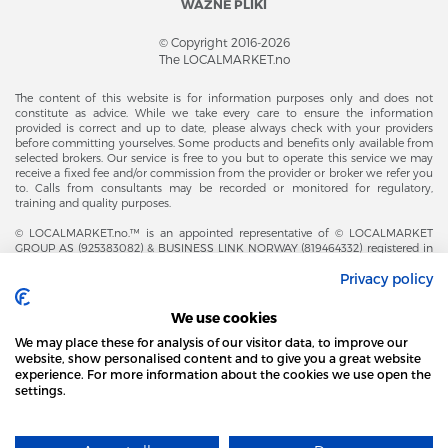
WAŻNE PLIKI
© Copyright 2016-2026
The LOCALMARKET.no
The content of this website is for information purposes only and does not
constitute as advice. While we take every care to ensure the information
provided is correct and up to date, please always check with your providers
before committing yourselves. Some products and benefits only available from
selected brokers. Our service is free to you but to operate this service we may
receive a fixed fee and/or commission from the provider or broker we refer you
to. Calls from consultants may be recorded or monitored for regulatory,
training and quality purposes.
© LOCALMARKET.no.™ is an appointed representative of © LOCALMARKET
GROUP AS (925383082) & BUSINESS LINK NORWAY (819464332) registered in
The Office of Business Enterprises in The Kingdom of Norway |
Privacy policy
Brønnøysundregistrene. Financial & Insurance Services and Markets Authority,
and subject to limited regulation by the Financial Conduct Authority. Head
Office Adresse: Karenslyst Alle 4, 0278 Oslo – Skøyen. Post Adresse: Postboks
We use cookies
358, 0213 Oslo, Norway. Email Contact: post@localmarket.no. Office Contact: +
47 23 89 88 63 © Copyright 2016-2026 The LOCALMARKET GROUP ™.
We may place these for analysis of our visitor data, to improve our
website, show personalised content and to give you a great website
experience. For more information about the cookies we use open the
settings.
DODATKOWO OD ZESPOŁU LOCALMARKET |
USŁUGI DLA BIZNESU
STRONA LOCAL MARKET WYKORZYSTUJE PLIKI
COOKIES