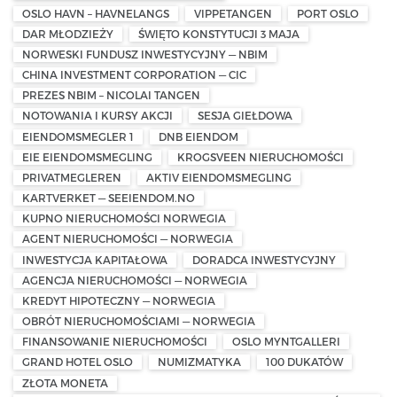
OSLO HAVN – HAVNELANGS
VIPPETANGEN
PORT OSLO
DAR MŁODZIEŻY
ŚWIĘTO KONSTYTUCJI 3 MAJA
NORWESKI FUNDUSZ INWESTYCYJNY — NBIM
CHINA INVESTMENT CORPORATION — CIC
PREZES NBIM – NICOLAI TANGEN
NOTOWANIA I KURSY AKCJI
SESJA GIEŁDOWA
EIENDOMSMEGLER 1
DNB EIENDOM
EIE EIENDOMSMEGLING
KROGSVEEN NIERUCHOMOŚCI
PRIVATMEGLEREN
AKTIV EIENDOMSMEGLING
KARTVERKET — SEEIENDOM.NO
KUPNO NIERUCHOMOŚCI NORWEGIA
AGENT NIERUCHOMOŚCI — NORWEGIA
INWESTYCJA KAPITAŁOWA
DORADCA INWESTYCYJNY
AGENCJA NIERUCHOMOŚCI — NORWEGIA
KREDYT HIPOTECZNY — NORWEGIA
OBRÓT NIERUCHOMOŚCIAMI — NORWEGIA
FINANSOWANIE NIERUCHOMOŚCI
OSLO MYNTGALLERI
GRAND HOTEL OSLO
NUMIZMATYKA
100 DUKATÓW
ZŁOTA MONETA