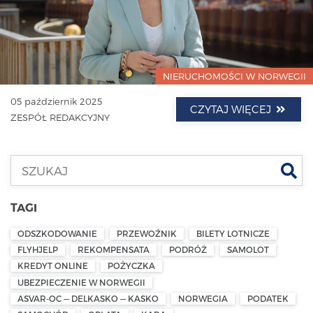
NIERUCHOMOŚCI W NORWEGII
05 październik 2025
CZYTAJ WIĘCEJ
ZESPÓŁ REDAKCYJNY
Szu
TAGI
ODSZKODOWANIE
PRZEWOŹNIK
BILETY LOTNICZE
FLYHJELP
REKOMPENSATA
PODRÓŻ
SAMOLOT
KREDYT ONLINE
POŻYCZKA
UBEZPIECZENIE W NORWEGII
ASVAR-OC — DELKASKO — KASKO
NORWEGIA
PODATEK