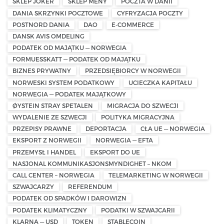
SKLEP JOKER
SKLEP MENY
POCZTA W DANII
DANIA SKRZYNKI POCZTOWE
CYFRYZACJA POCZTY
POSTNORD DANIA
DAO
E-COMMERCE
DANSK AVIS OMDELING
PODATEK OD MAJĄTKU — NORWEGIA
FORMUESSKATT — PODATEK OD MAJĄTKU
BIZNES PRYWATNY
PRZEDSIĘBIORCY W NORWEGII
NORWESKI SYSTEM PODATKOWY
UCIECZKA KAPITAŁU
NORWEGIA — PODATEK MAJĄTKOWY
ØYSTEIN STRAY SPETALEN
MIGRACJA DO SZWECJI
WYDALENIE ZE SZWECJI
POLITYKA MIGRACYJNA
PRZEPISY PRAWNE
DEPORTACJA
CŁA UE — NORWEGIA
EKSPORT Z NORWEGII
NORWEGIA — EFTA
PRZEMYSŁ I HANDEL
EKSPORT DO UE
NASJONAL KOMMUNIKASJONSMYNDIGHET – NKOM
CALL CENTER – NORWEGIA
TELEMARKETING W NORWEGII
SZWAJCARZY
REFERENDUM
PODATEK OD SPADKÓW I DAROWIZN
PODATEK KLIMATYCZNY
PODATKI W SZWAJCARII
KLARNA — USD
TOKEN
STABLECOIN