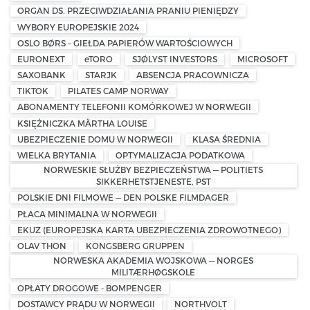
ORGAN DS. PRZECIWDZIAŁANIA PRANIU PIENIĘDZY
WYBORY EUROPEJSKIE 2024
OSLO BØRS – GIEŁDA PAPIERÓW WARTOŚCIOWYCH
EURONEXT
eTORO
SJØLYST INVESTORS
MICROSOFT
SAXOBANK
STARJK
ABSENCJA PRACOWNICZA
TIKTOK
PILATES CAMP NORWAY
ABONAMENTY TELEFONII KOMÓRKOWEJ W NORWEGII
KSIĘŻNICZKA MÄRTHA LOUISE
UBEZPIECZENIE DOMU W NORWEGII
KLASA ŚREDNIA
WIELKA BRYTANIA
OPTYMALIZACJA PODATKOWA
NORWESKIE SŁUŻBY BEZPIECZEŃSTWA — POLITIETS
SIKKERHETSTJENESTE, PST
POLSKIE DNI FILMOWE — DEN POLSKE FILMDAGER
PŁACA MINIMALNA W NORWEGII
EKUZ (EUROPEJSKA KARTA UBEZPIECZENIA ZDROWOTNEGO)
OLAV THON
KONGSBERG GRUPPEN
NORWESKA AKADEMIA WOJSKOWA — NORGES
MILITÆRHØGSKOLE
OPŁATY DROGOWE - BOMPENGER
DOSTAWCY PRĄDU W NORWEGII
NORTHVOLT