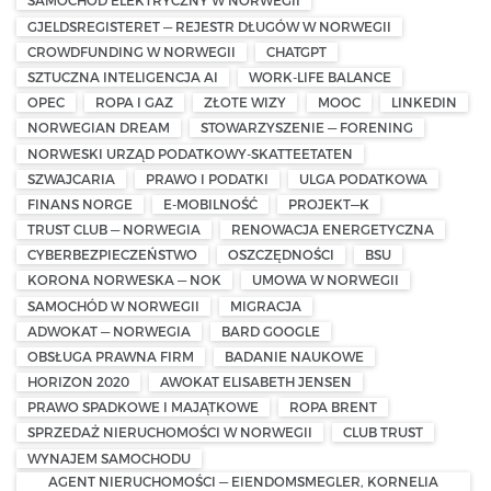
SAMOCHÓD ELEKTRYCZNY W NORWEGII
GJELDSREGISTERET — REJESTR DŁUGÓW W NORWEGII
CROWDFUNDING W NORWEGII
CHATGPT
SZTUCZNA INTELIGENCJA AI
WORK-LIFE BALANCE
OPEC
ROPA I GAZ
ZŁOTE WIZY
MOOC
LINKEDIN
NORWEGIAN DREAM
STOWARZYSZENIE — FORENING
NORWESKI URZĄD PODATKOWY-SKATTEETATEN
SZWAJCARIA
PRAWO I PODATKI
ULGA PODATKOWA
FINANS NORGE
E-MOBILNOŚĆ
PROJEKT—K
TRUST CLUB — NORWEGIA
RENOWACJA ENERGETYCZNA
CYBERBEZPIECZEŃSTWO
OSZCZĘDNOŚCI
BSU
KORONA NORWESKA — NOK
UMOWA W NORWEGII
SAMOCHÓD W NORWEGII
MIGRACJA
ADWOKAT — NORWEGIA
BARD GOOGLE
OBSŁUGA PRAWNA FIRM
BADANIE NAUKOWE
HORIZON 2020
AWOKAT ELISABETH JENSEN
PRAWO SPADKOWE I MAJĄTKOWE
ROPA BRENT
SPRZEDAŻ NIERUCHOMOŚCI W NORWEGII
CLUB TRUST
WYNAJEM SAMOCHODU
AGENT NIERUCHOMOŚCI — EIENDOMSMEGLER, KORNELIA