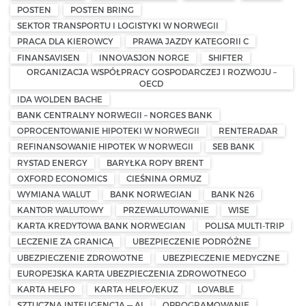
POSTEN
POSTEN BRING
SEKTOR TRANSPORTU I LOGISTYKI W NORWEGII
PRACA DLA KIEROWCY
PRAWA JAZDY KATEGORII C
FINANSAVISEN
INNOVASJON NORGE
SHIFTER
ORGANIZACJA WSPÓŁPRACY GOSPODARCZEJ I ROZWOJU –
OECD
IDA WOLDEN BACHE
BANK CENTRALNY NORWEGII – NORGES BANK
OPROCENTOWANIE HIPOTEKI W NORWEGII
RENTERADAR
REFINANSOWANIE HIPOTEK W NORWEGII
SEB BANK
RYSTAD ENERGY
BARYŁKA ROPY BRENT
OXFORD ECONOMICS
CIEŚNINA ORMUZ
WYMIANA WALUT
BANK NORWEGIAN
BANK N26
KANTOR WALUTOWY
PRZEWALUTOWANIE
WISE
KARTA KREDYTOWA BANK NORWEGIAN
POLISA MULTI-TRIP
LECZENIE ZA GRANICĄ
UBEZPIECZENIE PODRÓŻNE
UBEZPIECZENIE ZDROWOTNE
UBEZPIECZENIE MEDYCZNE
EUROPEJSKA KARTA UBEZPIECZENIA ZDROWOTNEGO
KARTA HELFO
KARTA HELFO/EKUZ
LOVABLE
SZTUCZNA INTELIGENCJA — AI
OPROGRAMOWANIE