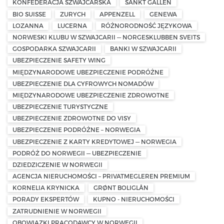
KONFEDERACJA SZWAJCARSKA
SANKT GALLEN
BIO SUISSE
ZURYCH
APPENZELL
GENEWA
LOZANNA
LUCERNA
RÓŻNORODNOŚĆ JĘZYKOWA
NORWESKI KLUBU W SZWAJCARII — NORGESKLUBBEN SVEITS
GOSPODARKA SZWAJCARII
BANKI W SZWAJCARII
UBEZPIECZENIE SAFETY WING
MIĘDZYNARODOWE UBEZPIECZENIE PODRÓŻNE
UBEZPIECZENIE DLA CYFROWYCH NOMADÓW
MIĘDZYNARODOWE UBEZPIECZENIE ZDROWOTNE
UBEZPIECZENIE TURYSTYCZNE
UBEZPIECZENIE ZDROWOTNE DO VISY
UBEZPIECZENIE PODRÓŻNE – NORWEGIA
UBEZPIECZENIE Z KARTY KREDYTOWEJ — NORWEGIA
PODRÓŻ DO NORWEGII — UBEZPIECZENIE
DZIEDZICZENIE W NORWEGII
AGENCJA NIERUCHOMOŚCI – PRIVATMEGLEREN PREMIUM
KORNELIA KRYNICKA
GRØNT BOLIGLÅN
PORADY EKSPERTÓW
KUPNO - NIERUCHOMOŚCI
ZATRUDNIENIE W NORWEGII
OBOWIĄZKI PRACODAWCY W NORWEGII