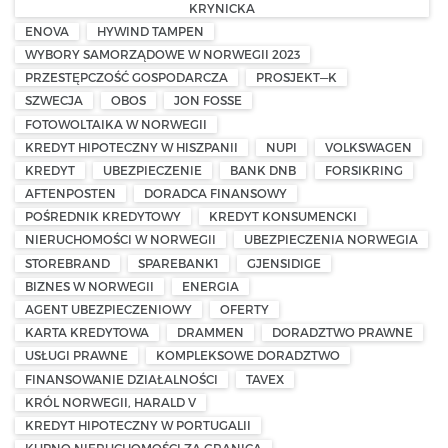
KRYNICKA
ENOVA
HYWIND TAMPEN
WYBORY SAMORZĄDOWE W NORWEGII 2023
PRZESTĘPCZOŚĆ GOSPODARCZA
PROSJEKT—K
SZWECJA
OBOS
JON FOSSE
FOTOWOLTAIKA W NORWEGII
KREDYT HIPOTECZNY W HISZPANII
NUPI
VOLKSWAGEN
KREDYT
UBEZPIECZENIE
BANK DNB
FORSIKRING
AFTENPOSTEN
DORADCA FINANSOWY
POŚREDNIK KREDYTOWY
KREDYT KONSUMENCKI
NIERUCHOMOŚCI W NORWEGII
UBEZPIECZENIA NORWEGIA
STOREBRAND
SPAREBANK1
GJENSIDIGE
BIZNES W NORWEGII
ENERGIA
AGENT UBEZPIECZENIOWY
OFERTY
KARTA KREDYTOWA
DRAMMEN
DORADZTWO PRAWNE
USŁUGI PRAWNE
KOMPLEKSOWE DORADZTWO
FINANSOWANIE DZIAŁALNOŚCI
TAVEX
KRÓL NORWEGII, HARALD V
KREDYT HIPOTECZNY W PORTUGALII