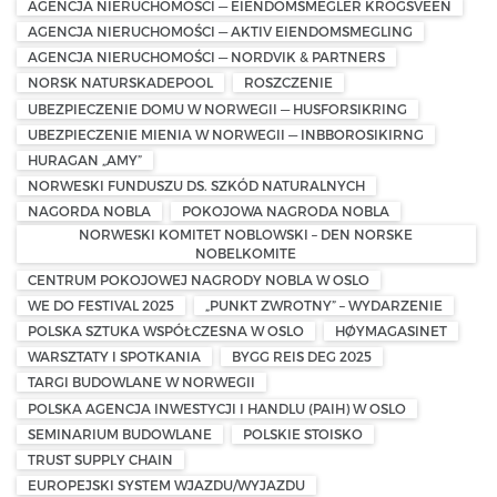
AGENCJA NIERUCHOMOŚCI — EIENDOMSMEGLER KROGSVEEN
AGENCJA NIERUCHOMOŚCI — AKTIV EIENDOMSMEGLING
AGENCJA NIERUCHOMOŚCI — NORDVIK & PARTNERS
NORSK NATURSKADEPOOL
ROSZCZENIE
UBEZPIECZENIE DOMU W NORWEGII — HUSFORSIKRING
UBEZPIECZENIE MIENIA W NORWEGII — INBBOROSIKIRNG
HURAGAN „AMY”
NORWESKI FUNDUSZU DS. SZKÓD NATURALNYCH
NAGORDA NOBLA
POKOJOWA NAGRODA NOBLA
NORWESKI KOMITET NOBLOWSKI – DEN NORSKE
NOBELKOMITE
CENTRUM POKOJOWEJ NAGRODY NOBLA W OSLO
WE DO FESTIVAL 2025
„PUNKT ZWROTNY” – WYDARZENIE
POLSKA SZTUKA WSPÓŁCZESNA W OSLO
HØYMAGASINET
WARSZTATY I SPOTKANIA
BYGG REIS DEG 2025
TARGI BUDOWLANE W NORWEGII
POLSKA AGENCJA INWESTYCJI I HANDLU (PAIH) W OSLO
SEMINARIUM BUDOWLANE
POLSKIE STOISKO
TRUST SUPPLY CHAIN
EUROPEJSKI SYSTEM WJAZDU/WYJAZDU