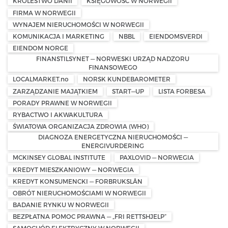
KRÓLESTWO DANII
KSIĘGOWOŚĆ W NORWEGII
FIRMA W NORWEGII
WYNAJEM NIERUCHOMOŚCI W NORWEGII
KOMUNIKACJA I MARKETING
NBBL
EIENDOMSVERDI
EIENDOM NORGE
FINANSTILSYNET — NORWESKI URZĄD NADZORU
FINANSOWEGO
LOCALMARKET.no
NORSK KUNDEBAROMETER
ZARZĄDZANIE MAJĄTKIEM
START—UP
LISTA FORBESA
PORADY PRAWNE W NORWEGII
RYBACTWO I AKWAKULTURA
ŚWIATOWA ORGANIZACJA ZDROWIA (WHO)
DIAGNOZA ENERGETYCZNA NIERUCHOMOŚCI —
ENERGIVURDERING
MCKINSEY GLOBAL INSTITUTE
PAXLOVID — NORWEGIA
KREDYT MIESZKANIOWY — NORWEGIA
KREDYT KONSUMENCKI — FORBRUKSLÅN
OBRÓT NIERUCHOMOŚCIAMI W NORWEGII
BADANIE RYNKU W NORWEGII
BEZPŁATNA POMOC PRAWNA — „FRI RETTSHJELP”