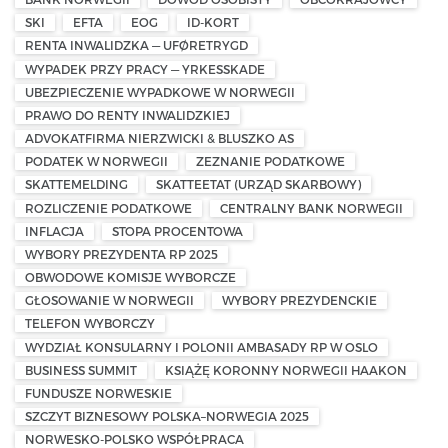
SKI
EFTA
EOG
ID-KORT
RENTA INWALIDZKA — UFØRETRYGD
WYPADEK PRZY PRACY — YRKESSKADE
UBEZPIECZENIE WYPADKOWE W NORWEGII
PRAWO DO RENTY INWALIDZKIEJ
ADVOKATFIRMA NIERZWICKI & BLUSZKO AS
PODATEK W NORWEGII
ZEZNANIE PODATKOWE
SKATTEMELDING
SKATTEETAT (URZĄD SKARBOWY)
ROZLICZENIE PODATKOWE
CENTRALNY BANK NORWEGII
INFLACJA
STOPA PROCENTOWA
WYBORY PREZYDENTA RP 2025
OBWODOWE KOMISJE WYBORCZE
GŁOSOWANIE W NORWEGII
WYBORY PREZYDENCKIE
TELEFON WYBORCZY
WYDZIAŁ KONSULARNY I POLONII AMBASADY RP W OSLO
BUSINESS SUMMIT
KSIĄŻĘ KORONNY NORWEGII HAAKON
FUNDUSZE NORWESKIE
SZCZYT BIZNESOWY POLSKA–NORWEGIA 2025
NORWESKO-POLSKO WSPÓŁPRACA