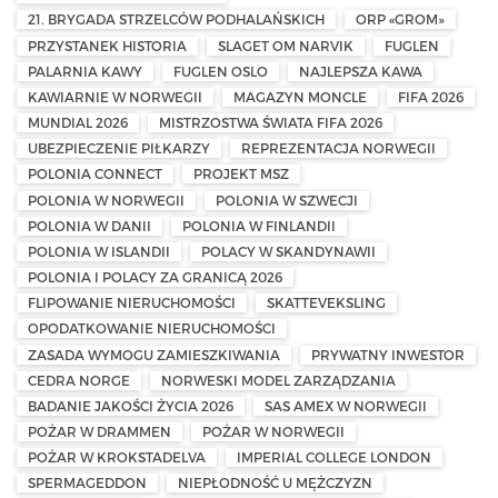
21. BRYGADA STRZELCÓW PODHALAŃSKICH
ORP «GROM»
PRZYSTANEK HISTORIA
SLAGET OM NARVIK
FUGLEN
PALARNIA KAWY
FUGLEN OSLO
NAJLEPSZA KAWA
KAWIARNIE W NORWEGII
MAGAZYN MONCLE
FIFA 2026
MUNDIAL 2026
MISTRZOSTWA ŚWIATA FIFA 2026
UBEZPIECZENIE PIŁKARZY
REPREZENTACJA NORWEGII
POLONIA CONNECT
PROJEKT MSZ
POLONIA W NORWEGII
POLONIA W SZWECJI
POLONIA W DANII
POLONIA W FINLANDII
POLONIA W ISLANDII
POLACY W SKANDYNAWII
POLONIA I POLACY ZA GRANICĄ 2026
FLIPOWANIE NIERUCHOMOŚCI
SKATTEVEKSLING
OPODATKOWANIE NIERUCHOMOŚCI
ZASADA WYMOGU ZAMIESZKIWANIA
PRYWATNY INWESTOR
CEDRA NORGE
NORWESKI MODEL ZARZĄDZANIA
BADANIE JAKOŚCI ŻYCIA 2026
SAS AMEX W NORWEGII
POŻAR W DRAMMEN
POŻAR W NORWEGII
POŻAR W KROKSTADELVA
IMPERIAL COLLEGE LONDON
SPERMAGEDDON
NIEPŁODNOŚĆ U MĘŻCZYZN