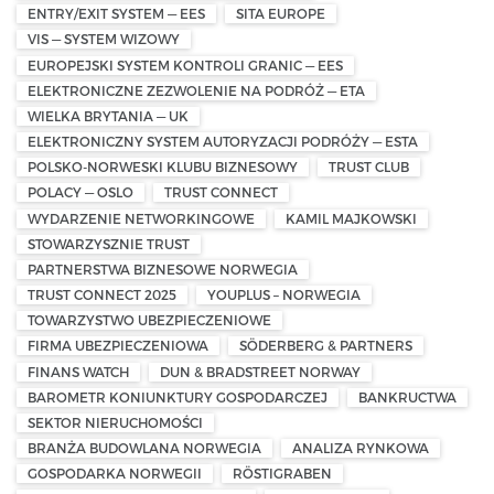
ENTRY/EXIT SYSTEM — EES
SITA EUROPE
VIS — SYSTEM WIZOWY
EUROPEJSKI SYSTEM KONTROLI GRANIC — EES
ELEKTRONICZNE ZEZWOLENIE NA PODRÓŻ — ETA
WIELKA BRYTANIA — UK
ELEKTRONICZNY SYSTEM AUTORYZACJI PODRÓŻY — ESTA
POLSKO-NORWESKI KLUBU BIZNESOWY
TRUST CLUB
POLACY — OSLO
TRUST CONNECT
WYDARZENIE NETWORKINGOWE
KAMIL MAJKOWSKI
STOWARZYSZNIE TRUST
PARTNERSTWA BIZNESOWE NORWEGIA
TRUST CONNECT 2025
YOUPLUS – NORWEGIA
TOWARZYSTWO UBEZPIECZENIOWE
FIRMA UBEZPIECZENIOWA
SÖDERBERG & PARTNERS
FINANS WATCH
DUN & BRADSTREET NORWAY
BAROMETR KONIUNKTURY GOSPODARCZEJ
BANKRUCTWA
SEKTOR NIERUCHOMOŚCI
BRANŻA BUDOWLANA NORWEGIA
ANALIZA RYNKOWA
GOSPODARKA NORWEGII
RÖSTIGRABEN