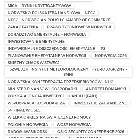
MiCA — RYNKI KRYPTOAKTYWÓW
NORWESKO-POLSKA IZBA HANDLOWA — NPCC
NPCC – NORWEGIAN POLISH CHAMBER OF COMMERCE
ZAKAZ PALENIA
PRAWO TYTONIOWE W NORWEGII
DORADZTWO EMERYTALNE — NORWEGIA
INWESTOWANIE EMERYTALNE
INDYWIDUALNE OSZCZĘDNOŚCI EMERYTALNE — IPS
PLANOWANIE EMERYTALNE W NORWEGII
NORWEGIA 2026
ŚNIEŻNY CHAOS W SZWECJI
SZWEDZKI INSTYTUT METEOROLOGICZNY I HYDROLOGICZNY –
SMHI
NORWESKA KONFEDERACJA PRZEDSIĘBIORCÓW – NHO
MINISTER FINANSÓW I GOSPODARKI
ANDRZEJ DOMAŃSKI
POLSKA AGENCJA INWESTYCJI I HANDLU (PAIH)
WSPÓŁPRACA GOSPODARCZA
INWESTYCJE ZAGRANICZNE
34. FINAŁ W OSLO
WIELKA ORKIESTRA ŚWIĄTECZNEJ POMOCY
POLONIA NORWEGIA
WOŚP NORWEGIA
RADOSŁAW SIKORSKI
OSLO SECURITY CONFERENCE 2026