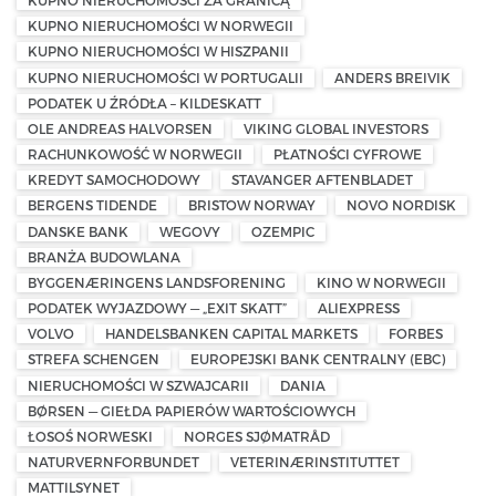
KUPNO NIERUCHOMOŚCI ZA GRANICĄ
KUPNO NIERUCHOMOŚCI W NORWEGII
KUPNO NIERUCHOMOŚCI W HISZPANII
KUPNO NIERUCHOMOŚCI W PORTUGALII
ANDERS BREIVIK
PODATEK U ŹRÓDŁA – KILDESKATT
OLE ANDREAS HALVORSEN
VIKING GLOBAL INVESTORS
RACHUNKOWOŚĆ W NORWEGII
PŁATNOŚCI CYFROWE
KREDYT SAMOCHODOWY
STAVANGER AFTENBLADET
BERGENS TIDENDE
BRISTOW NORWAY
NOVO NORDISK
DANSKE BANK
WEGOVY
OZEMPIC
BRANŻA BUDOWLANA
BYGGENÆRINGENS LANDSFORENING
KINO W NORWEGII
PODATEK WYJAZDOWY — „EXIT SKATT”
ALIEXPRESS
VOLVO
HANDELSBANKEN CAPITAL MARKETS
FORBES
STREFA SCHENGEN
EUROPEJSKI BANK CENTRALNY (EBC)
NIERUCHOMOŚCI W SZWAJCARII
DANIA
BØRSEN — GIEŁDA PAPIERÓW WARTOŚCIOWYCH
ŁOSOŚ NORWESKI
NORGES SJØMATRÅD
NATURVERNFORBUNDET
VETERINÆRINSTITUTTET
MATTILSYNET