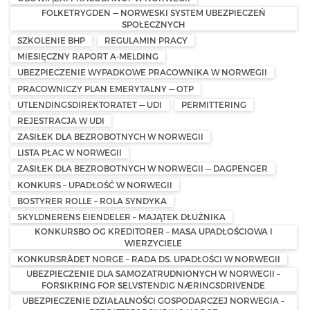
FOLKETRYGDEN — NORWESKI SYSTEM UBEZPIECZEŃ
SPOŁECZNYCH
SZKOLENIE BHP
REGULAMIN PRACY
MIESIĘCZNY RAPORT A-MELDING
UBEZPIECZENIE WYPADKOWE PRACOWNIKA W NORWEGII
PRACOWNICZY PLAN EMERYTALNY — OTP
UTLENDINGSDIREKTORATET — UDI
PERMITTERING
REJESTRACJA W UDI
ZASIŁEK DLA BEZROBOTNYCH W NORWEGII
LISTA PŁAC W NORWEGII
ZASIŁEK DLA BEZROBOTNYCH W NORWEGII — DAGPENGER
KONKURS – UPADŁOŚĆ W NORWEGII
BOSTYRER ROLLE – ROLA SYNDYKA
SKYLDNERENS EIENDELER – MAJĄTEK DŁUŻNIKA
KONKURSBO OG KREDITORER – MASA UPADŁOŚCIOWA I
WIERZYCIELE
KONKURSRÅDET NORGE – RADA DS. UPADŁOŚCI W NORWEGII
UBEZPIECZENIE DLA SAMOZATRUDNIONYCH W NORWEGII –
FORSIKRING FOR SELVSTENDIG NÆRINGSDRIVENDE
UBEZPIECZENIE DZIAŁALNOŚCI GOSPODARCZEJ NORWEGIA –