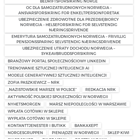
BEDRIFTSFORSIKRING NORGE
OC DLA SAMOZATRUDNIONYCH NORWEGIA –
ANSVARSFORSIKRING FOR ENKELTPERSONFORETAK
UBEZPIECZENIE ZDROWOTNE DLA PRZEDSIĘBIORCY
NORWEGIA – HELSEFORSIKRING FOR SELVSTENDIG
NÆRINGSDRIVENDE
EMERYTURA SAMOZATRUDNIONYCH NORWEGIA – FRIVILLIG
PENSJONSSPARING SELVSTENDIG NÆRINGSDRIVENDE
UBEZPIECZENIE UTRATY DOCHODU NORWEGIA –
SYKEAVBRUDDSFORSIKRING
BRANŻOWY PORTAL SPOŁECZNOŚCIOWY LINKEDIN
TRENOWANIE SZTUCZNEJ INTELIGENCJI AI
MODELE GENERATYWNEJ SZTUCZNEJ INTELIGENCJI
ZOFIA PASZKIEWICZ — NRK
„NAZISTOWSKIE MARSZE W POLSCE”
REDKACJA NRK
AKTYWNOŚĆ POLSKIEJ SPOŁECZNOŚCI W NORWEGII
NYHETSMORGEN
MARSZ NIEPODLEGŁOŚCI W WARSZAWIE
WPŁATA GOTÓWKI W SKLEPIE
WYPŁATA GOTÓWKI W SKLEPIE
KONTANTTJENESTER I BUTIKK
BANKAXEPT
NORGESGRUPPEN
PIENIĄDZE W NORWEGII
SKLEP KIWI