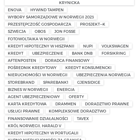
KRYNICKA
ENOVA
HYWIND TAMPEN
WYBORY SAMORZĄDOWE W NORWEGII 2023
PRZESTĘPCZOŚĆ GOSPODARCZA
PROSJEKT—K
SZWECJA
OBOS
JON FOSSE
FOTOWOLTAIKA W NORWEGII
KREDYT HIPOTECZNY W HISZPANII
NUPI
VOLKSWAGEN
KREDYT
UBEZPIECZENIE
BANK DNB
FORSIKRING
AFTENPOSTEN
DORADCA FINANSOWY
POŚREDNIK KREDYTOWY
KREDYT KONSUMENCKI
NIERUCHOMOŚCI W NORWEGII
UBEZPIECZENIA NORWEGIA
STOREBRAND
SPAREBANK1
GJENSIDIGE
BIZNES W NORWEGII
ENERGIA
AGENT UBEZPIECZENIOWY
OFERTY
KARTA KREDYTOWA
DRAMMEN
DORADZTWO PRAWNE
USŁUGI PRAWNE
KOMPLEKSOWE DORADZTWO
FINANSOWANIE DZIAŁALNOŚCI
TAVEX
KRÓL NORWEGII, HARALD V
KREDYT HIPOTECZNY W PORTUGALII