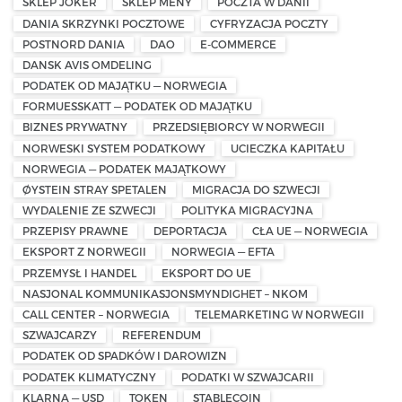
SKLEP JOKER
SKLEP MENY
POCZTA W DANII
DANIA SKRZYNKI POCZTOWE
CYFRYZACJA POCZTY
POSTNORD DANIA
DAO
E-COMMERCE
DANSK AVIS OMDELING
PODATEK OD MAJĄTKU — NORWEGIA
FORMUESSKATT — PODATEK OD MAJĄTKU
BIZNES PRYWATNY
PRZEDSIĘBIORCY W NORWEGII
NORWESKI SYSTEM PODATKOWY
UCIECZKA KAPITAŁU
NORWEGIA — PODATEK MAJĄTKOWY
ØYSTEIN STRAY SPETALEN
MIGRACJA DO SZWECJI
WYDALENIE ZE SZWECJI
POLITYKA MIGRACYJNA
PRZEPISY PRAWNE
DEPORTACJA
CŁA UE — NORWEGIA
EKSPORT Z NORWEGII
NORWEGIA — EFTA
PRZEMYSŁ I HANDEL
EKSPORT DO UE
NASJONAL KOMMUNIKASJONSMYNDIGHET – NKOM
CALL CENTER – NORWEGIA
TELEMARKETING W NORWEGII
SZWAJCARZY
REFERENDUM
PODATEK OD SPADKÓW I DAROWIZN
PODATEK KLIMATYCZNY
PODATKI W SZWAJCARII
KLARNA — USD
TOKEN
STABLECOIN