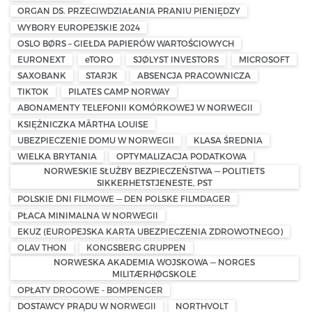
ORGAN DS. PRZECIWDZIAŁANIA PRANIU PIENIĘDZY
WYBORY EUROPEJSKIE 2024
OSLO BØRS – GIEŁDA PAPIERÓW WARTOŚCIOWYCH
EURONEXT
eTORO
SJØLYST INVESTORS
MICROSOFT
SAXOBANK
STARJK
ABSENCJA PRACOWNICZA
TIKTOK
PILATES CAMP NORWAY
ABONAMENTY TELEFONII KOMÓRKOWEJ W NORWEGII
KSIĘŻNICZKA MÄRTHA LOUISE
UBEZPIECZENIE DOMU W NORWEGII
KLASA ŚREDNIA
WIELKA BRYTANIA
OPTYMALIZACJA PODATKOWA
NORWESKIE SŁUŻBY BEZPIECZEŃSTWA — POLITIETS
SIKKERHETSTJENESTE, PST
POLSKIE DNI FILMOWE — DEN POLSKE FILMDAGER
PŁACA MINIMALNA W NORWEGII
EKUZ (EUROPEJSKA KARTA UBEZPIECZENIA ZDROWOTNEGO)
OLAV THON
KONGSBERG GRUPPEN
NORWESKA AKADEMIA WOJSKOWA — NORGES
MILITÆRHØGSKOLE
OPŁATY DROGOWE - BOMPENGER
DOSTAWCY PRĄDU W NORWEGII
NORTHVOLT