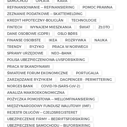
SAMOCHÓD
OPŁATA
KARA
REFINANSOWANIE — REFINANSIERING
POMOC PRAWNA
ZEZNANIE PODATKOWE — SKATTEMELDING
KREDYT HIPOTECZNY-BOLIGLÅN
TECHNOLOGIE
FINTECH
WYNAJEM MIESZKANIA
ŚWIAT
ZŁOTO
DANE OSOBOWE (GDPR)
OSLO BØRS
FINANSE OSOBISTE
IKEA
ROZRYWKA
NAUKA
TRENDY
RYZYKO
PRACA W NORWEGII
SPRAWY URZĘDOWE
NEO—BANK
POLISA UBEZPIECZENIOWA-LIVSFORSIKRING
PRACA W SKANDYNAWII
ŚWIATOWE FORUM EKONOMICZNE
PORTUGALIA
ZARZĄDZANIE RYZYKIEM
DAGPENGER - PERMITTERING
NORGES BANK
COVID-19-(SARS-CoV-2)
ANALIZA MAKROEKONOMICZNA
POŻYCZKA POMOSTOWA — MELLOMFINANSIERING
MIĘDZYNARODOWY FUNDUSZ WALUTOWY (IMF)
REJESTR DŁUGÓW — GJELDSREGISTERET
UBEZPIECZENIE FIRMY — BEDRIFTSFORSIKRING
UBEZPIECZENIE SAMOCHODU — BILFORSIKRING