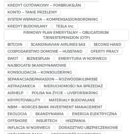
KREDYT GOTÓWKOWY — FORBRUKSLÅN
KONTO — TANIE PRZELEWY
SYSTEM WSPARCIA — KOMPENSASJONSORDNING
KREDYT BUDOWLANY
TESLA Inc.
FIRMOWY PLAN EMERYTALNY — OBLIGATORISK
TJENESTEPENSJON (OTP)
BITCOIN
SCANDINAVIAN AIRLINES SAS
SECOND HAND
GOSPODARSTWO DOMOWE — HUSSTAND
OFERTY PRACY
SWOT
BIZNESPLAN
EMERYTURA W NORWEGII
NAJBOGATSI SKANDYNAWOWIE
KONSOLIDACJA — KONSOLIDERING
SEPARACJA|SEPARASJON — ROZWÓD|SKILSMISSE
ASTRAZANECA
NIERUCHOMOŚCI NA SPRZEDAŻ
AIRHELP
POLISA NA ŻYCIE — LIVSFORSIKRING
KRYPOTOWALUTY
MATERIAŁY BUDOWLANE
NBIM — NORGES BANK INVESTMENT MANAGEMENT
EKOLOGIA
SKANDYNAWIA
ENERGIA ELEKTRYCZNA
OFFSHORE
INSURTECH
HISZPANIA
INFLACJA W NORWEGII
DORADZTWO UBZPIECZENIOWE