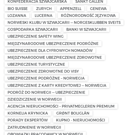
KONFEDERACJA SZWAJCARSKA
SANKT GALLEN
BIO SUISSE
ZURYCH
APPENZELL
GENEWA
LOZANNA
LUCERNA
RÓŻNORODNOŚĆ JĘZYKOWA
NORWESKI KLUBU W SZWAJCARII — NORGESKLUBBEN SVEITS
GOSPODARKA SZWAJCARII
BANKI W SZWAJCARII
UBEZPIECZENIE SAFETY WING
MIĘDZYNARODOWE UBEZPIECZENIE PODRÓŻNE
UBEZPIECZENIE DLA CYFROWYCH NOMADÓW
MIĘDZYNARODOWE UBEZPIECZENIE ZDROWOTNE
UBEZPIECZENIE TURYSTYCZNE
UBEZPIECZENIE ZDROWOTNE DO VISY
UBEZPIECZENIE PODRÓŻNE – NORWEGIA
UBEZPIECZENIE Z KARTY KREDYTOWEJ — NORWEGIA
PODRÓŻ DO NORWEGII — UBEZPIECZENIE
DZIEDZICZENIE W NORWEGII
AGENCJA NIERUCHOMOŚCI – PRIVATMEGLEREN PREMIUM
KORNELIA KRYNICKA
GRØNT BOLIGLÅN
PORADY EKSPERTÓW
KUPNO - NIERUCHOMOŚCI
ZATRUDNIENIE W NORWEGII
OBOWIĄZKI PRACODAWCY W NORWEGII