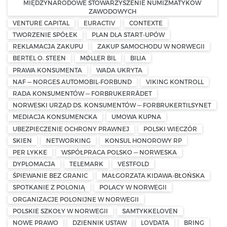
MIĘDZYNARODOWE STOWARZYSZENIE NUMIZMATYKÓW
ZAWODOWYCH
VENTURE CAPITAL
EURACTIV
CONTEXTE
TWORZENIE SPÓŁEK
PLAN DLA START-UPÓW
REKLAMACJA ZAKUPU
ZAKUP SAMOCHODU W NORWEGII
BERTEL O. STEEN
MØLLER BIL
BILIA
PRAWA KONSUMENTA
WADA UKRYTA
NAF — NORGES AUTOMOBIL-FORBUND
VIKING KONTROLL
RADA KONSUMENTÓW — FORBRUKERRÅDET
NORWESKI URZĄD DS. KONSUMENTÓW — FORBRUKERTILSYNET
MEDIACJA KONSUMENCKA
UMOWA KUPNA
UBEZPIECZENIE OCHRONY PRAWNEJ
POLSKI WIECZÓR
SKIEN
NETWORKING
KONSUL HONOROWY RP
PER LYKKE
WSPÓŁPRACA POLSKO — NORWESKA
DYPLOMACJA
TELEMARK
VESTFOLD
ŚPIEWANIE BEZ GRANIC
MAŁGORZATA KIDAWA-BŁOŃSKA
SPOTKANIE Z POLONIĄ
POLACY W NORWEGII
ORGANIZACJE POLONIJNE W NORWEGII
POLSKIE SZKOŁY W NORWEGII
SAMTYKKELOVEN
NOWE PRAWO
DZIENNIK USTAW
LOVDATA
BRING