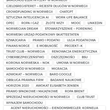
SAMOCHÓD ELEKTRYCZNY W NORWEGII
GJELDSREGISTERET — REJESTR DŁUGÓW W NORWEGII
CROWDFUNDING W NORWEGII
CHATGPT
SZTUCZNA INTELIGENCJA AI
WORK-LIFE BALANCE
OPEC
ROPA I GAZ
ZŁOTE WIZY
MOOC
LINKEDIN
NORWEGIAN DREAM
STOWARZYSZENIE — FORENING
NORWESKI URZĄD PODATKOWY-SKATTEETATEN
SZWAJCARIA
PRAWO I PODATKI
ULGA PODATKOWA
FINANS NORGE
E-MOBILNOŚĆ
PROJEKT—K
TRUST CLUB — NORWEGIA
RENOWACJA ENERGETYCZNA
CYBERBEZPIECZEŃSTWO
OSZCZĘDNOŚCI
BSU
KORONA NORWESKA — NOK
UMOWA W NORWEGII
SAMOCHÓD W NORWEGII
MIGRACJA
ADWOKAT — NORWEGIA
BARD GOOGLE
OBSŁUGA PRAWNA FIRM
BADANIE NAUKOWE
HORIZON 2020
AWOKAT ELISABETH JENSEN
PRAWO SPADKOWE I MAJĄTKOWE
ROPA BRENT
SPRZEDAŻ NIERUCHOMOŚCI W NORWEGII
CLUB TRUST
WYNAJEM SAMOCHODU
AGENT NIERUCHOMOŚCI — EIENDOMSMEGLER, KORNELIA