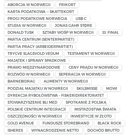
ABORCJA W NORWEGII
FRIKORT
KARTA PODATKOWA — SKATTEKORT
PROGI PODATKOWE NORWEGIA
USB-C
STUDIA W NORWEGII
JONAS GAHR STØRE
DONALD TUSK
SZTABY WOŚP W NORWEGII
33. FINAŁ
PARTIA CENTRUM (SENTERPARTIET)
PARTIA PRACY (ARBEIDERPARTIET)
TRYGVE SLAGSVOLD VEDUM
TESTAMENT W NORWEGII
MAJĄTEK I SPRAWY SPADKOWE
PRAWO MIĘDZYNARODOWE
CENY PRĄDU W NORWEGII
ROZWÓD W NORWEGII
SEPERACJA W NORWEGII
BARNEBIDRAG
ALIMENTY W NORWEGII
PODZIAŁ MAJĄTKU W NOWREGII
SKILSMISSE
MOWI
DYREKCJA RYBOŁÓWSTWA – FISKERIDIREKTORATET
STOWARZYSZENIE BLI MED
SPOTKANIE Z POLSKĄ
POLSKIE CENTRUM INTEGRACJI
MISTRZOSTWA ŚWIATA
OSZCZĘDNOŚCI W NORWEGII
INWESTYCJE W ZŁOTO
GOLD AVENUE
FUNDUSZE STOREBRAND
BLACK ROCK
iSHERES
WYNAGRODZENIE NETTO
DOCHÓD BRUTTO