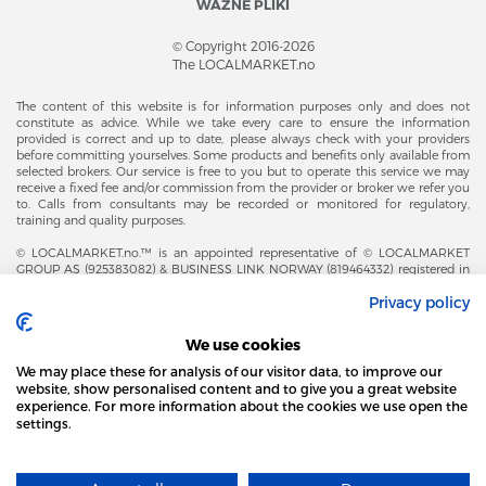
WAŻNE PLIKI
© Copyright 2016-2026
The LOCALMARKET.no
The content of this website is for information purposes only and does not
constitute as advice. While we take every care to ensure the information
provided is correct and up to date, please always check with your providers
before committing yourselves. Some products and benefits only available from
selected brokers. Our service is free to you but to operate this service we may
receive a fixed fee and/or commission from the provider or broker we refer you
to. Calls from consultants may be recorded or monitored for regulatory,
training and quality purposes.
© LOCALMARKET.no.™ is an appointed representative of © LOCALMARKET
GROUP AS (925383082) & BUSINESS LINK NORWAY (819464332) registered in
The Office of Business Enterprises in The Kingdom of Norway |
Privacy policy
Brønnøysundregistrene. Financial & Insurance Services and Markets Authority,
and subject to limited regulation by the Financial Conduct Authority. Head
Office Adresse: Karenslyst Alle 4, 0278 Oslo – Skøyen. Post Adresse: Postboks
We use cookies
358, 0213 Oslo, Norway. Email Contact: post@localmarket.no. Office Contact: +
47 23 89 88 63 © Copyright 2016-2026 The LOCALMARKET GROUP ™.
We may place these for analysis of our visitor data, to improve our
website, show personalised content and to give you a great website
experience. For more information about the cookies we use open the
settings.
DODATKOWO OD ZESPOŁU LOCALMARKET |
USŁUGI DLA BIZNESU
STRONA LOCAL MARKET WYKORZYSTUJE PLIKI
COOKIES