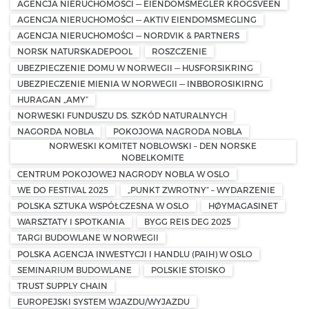
AGENCJA NIERUCHOMOŚCI — EIENDOMSMEGLER KROGSVEEN
AGENCJA NIERUCHOMOŚCI — AKTIV EIENDOMSMEGLING
AGENCJA NIERUCHOMOŚCI — NORDVIK & PARTNERS
NORSK NATURSKADEPOOL
ROSZCZENIE
UBEZPIECZENIE DOMU W NORWEGII — HUSFORSIKRING
UBEZPIECZENIE MIENIA W NORWEGII — INBBOROSIKIRNG
HURAGAN „AMY”
NORWESKI FUNDUSZU DS. SZKÓD NATURALNYCH
NAGORDA NOBLA
POKOJOWA NAGRODA NOBLA
NORWESKI KOMITET NOBLOWSKI – DEN NORSKE
NOBELKOMITE
CENTRUM POKOJOWEJ NAGRODY NOBLA W OSLO
WE DO FESTIVAL 2025
„PUNKT ZWROTNY” – WYDARZENIE
POLSKA SZTUKA WSPÓŁCZESNA W OSLO
HØYMAGASINET
WARSZTATY I SPOTKANIA
BYGG REIS DEG 2025
TARGI BUDOWLANE W NORWEGII
POLSKA AGENCJA INWESTYCJI I HANDLU (PAIH) W OSLO
SEMINARIUM BUDOWLANE
POLSKIE STOISKO
TRUST SUPPLY CHAIN
EUROPEJSKI SYSTEM WJAZDU/WYJAZDU