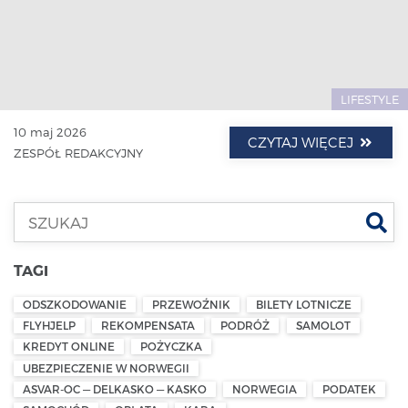
LIFESTYLE
10 maj 2026
CZYTAJ WIĘCEJ
ZESPÓŁ REDAKCYJNY
Szu
TAGI
ODSZKODOWANIE
PRZEWOŹNIK
BILETY LOTNICZE
FLYHJELP
REKOMPENSATA
PODRÓŻ
SAMOLOT
KREDYT ONLINE
POŻYCZKA
UBEZPIECZENIE W NORWEGII
ASVAR-OC — DELKASKO — KASKO
NORWEGIA
PODATEK