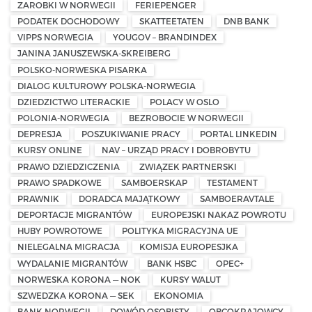
ZAROBKI W NORWEGII
FERIEPENGER
PODATEK DOCHODOWY
SKATTEETATEN
DNB BANK
VIPPS NORWEGIA
YOUGOV – BRANDINDEX
JANINA JANUSZEWSKA-SKREIBERG
POLSKO-NORWESKA PISARKA
DIALOG KULTUROWY POLSKA-NORWEGIA
DZIEDZICTWO LITERACKIE
POLACY W OSLO
POLONIA-NORWEGIA
BEZROBOCIE W NORWEGII
DEPRESJA
POSZUKIWANIE PRACY
PORTAL LINKEDIN
KURSY ONLINE
NAV – URZĄD PRACY I DOBROBYTU
PRAWO DZIEDZICZENIA
ZWIĄZEK PARTNERSKI
PRAWO SPADKOWE
SAMBOERSKAP
TESTAMENT
PRAWNIK
DORADCA MAJĄTKOWY
SAMBOERAVTALE
DEPORTACJE MIGRANTÓW
EUROPEJSKI NAKAZ POWROTU
HUBY POWROTOWE
POLITYKA MIGRACYJNA UE
NIELEGALNA MIGRACJA
KOMISJA EUROPESJKA
WYDALANIE MIGRANTÓW
BANK HSBC
OPEC+
NORWESKA KORONA — NOK
KURSY WALUT
SZWEDZKA KORONA — SEK
EKONOMIA
BANK NORWEGII
DOWÓD OSOBISTY
OBCOKRAJOWCY