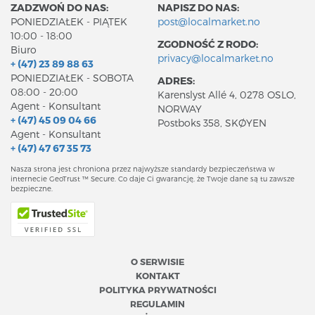
ZADZWOŃ DO NAS:
NAPISZ DO NAS:
PONIEDZIAŁEK - PIĄTEK
post@localmarket.no
10:00 - 18:00
ZGODNOŚĆ Z RODO:
Biuro
privacy@localmarket.no
+ (47) 23 89 88 63
PONIEDZIAŁEK - SOBOTA
ADRES:
08:00 - 20:00
Karenslyst Allé 4, 0278 OSLO,
Agent - Konsultant
NORWAY
+ (47) 45 09 04 66
Postboks 358, SKØYEN
Agent - Konsultant
+ (47) 47 67 35 73
Nasza strona jest chroniona przez najwyższe standardy bezpieczeństwa w
internecie GeoTrust ™ Secure. Co daje Ci gwarancję, że Twoje dane są tu zawsze
bezpieczne.
O SERWISIE
KONTAKT
POLITYKA PRYWATNOŚCI
REGULAMIN