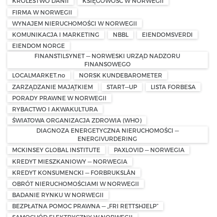
KRÓLESTWO DANII
KSIĘGOWOŚĆ W NORWEGII
FIRMA W NORWEGII
WYNAJEM NIERUCHOMOŚCI W NORWEGII
KOMUNIKACJA I MARKETING
NBBL
EIENDOMSVERDI
EIENDOM NORGE
FINANSTILSYNET — NORWESKI URZĄD NADZORU
FINANSOWEGO
LOCALMARKET.no
NORSK KUNDEBAROMETER
ZARZĄDZANIE MAJĄTKIEM
START—UP
LISTA FORBESA
PORADY PRAWNE W NORWEGII
RYBACTWO I AKWAKULTURA
ŚWIATOWA ORGANIZACJA ZDROWIA (WHO)
DIAGNOZA ENERGETYCZNA NIERUCHOMOŚCI —
ENERGIVURDERING
MCKINSEY GLOBAL INSTITUTE
PAXLOVID — NORWEGIA
KREDYT MIESZKANIOWY — NORWEGIA
KREDYT KONSUMENCKI — FORBRUKSLÅN
OBRÓT NIERUCHOMOŚCIAMI W NORWEGII
BADANIE RYNKU W NORWEGII
BEZPŁATNA POMOC PRAWNA — „FRI RETTSHJELP”