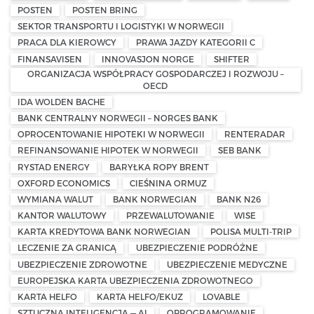
POSTEN
POSTEN BRING
SEKTOR TRANSPORTU I LOGISTYKI W NORWEGII
PRACA DLA KIEROWCY
PRAWA JAZDY KATEGORII C
FINANSAVISEN
INNOVASJON NORGE
SHIFTER
ORGANIZACJA WSPÓŁPRACY GOSPODARCZEJ I ROZWOJU –
OECD
IDA WOLDEN BACHE
BANK CENTRALNY NORWEGII – NORGES BANK
OPROCENTOWANIE HIPOTEKI W NORWEGII
RENTERADAR
REFINANSOWANIE HIPOTEK W NORWEGII
SEB BANK
RYSTAD ENERGY
BARYŁKA ROPY BRENT
OXFORD ECONOMICS
CIEŚNINA ORMUZ
WYMIANA WALUT
BANK NORWEGIAN
BANK N26
KANTOR WALUTOWY
PRZEWALUTOWANIE
WISE
KARTA KREDYTOWA BANK NORWEGIAN
POLISA MULTI-TRIP
LECZENIE ZA GRANICĄ
UBEZPIECZENIE PODRÓŻNE
UBEZPIECZENIE ZDROWOTNE
UBEZPIECZENIE MEDYCZNE
EUROPEJSKA KARTA UBEZPIECZENIA ZDROWOTNEGO
KARTA HELFO
KARTA HELFO/EKUZ
LOVABLE
SZTUCZNA INTELIGENCJA — AI
OPROGRAMOWANIE