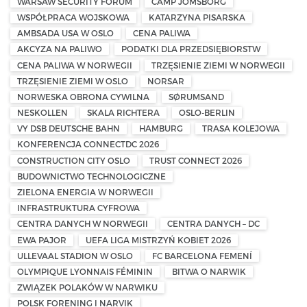
WARSAW SECURITY FORUM
CAMP JOMSBORG
WSPÓŁPRACA WOJSKOWA
KATARZYNA PISARSKA
AMBSADA USA W OSLO
CENA PALIWA
AKCYZA NA PALIWO
PODATKI DLA PRZEDSIĘBIORSTW
CENA PALIWA W NORWEGII
TRZĘSIENIE ZIEMI W NORWEGII
TRZĘSIENIE ZIEMI W OSLO
NORSAR
NORWESKA OBRONA CYWILNA
SØRUMSAND
NESKOLLEN
SKALA RICHTERA
OSLO-BERLIN
VY DSB DEUTSCHE BAHN
HAMBURG
TRASA KOLEJOWA
KONFERENCJA CONNECTDC 2026
CONSTRUCTION CITY OSLO
TRUST CONNECT 2026
BUDOWNICTWO TECHNOLOGICZNE
ZIELONA ENERGIA W NORWEGII
INFRASTRUKTURA CYFROWA
CENTRA DANYCH W NORWEGII
CENTRA DANYCH – DC
EWA PAJOR
UEFA LIGA MISTRZYŃ KOBIET 2026
ULLEVAAL STADION W OSLO
FC BARCELONA FEMENÍ
OLYMPIQUE LYONNAIS FÉMININ
BITWA O NARWIK
ZWIĄZEK POLAKÓW W NARWIKU
POLSK FORENING I NARVIK