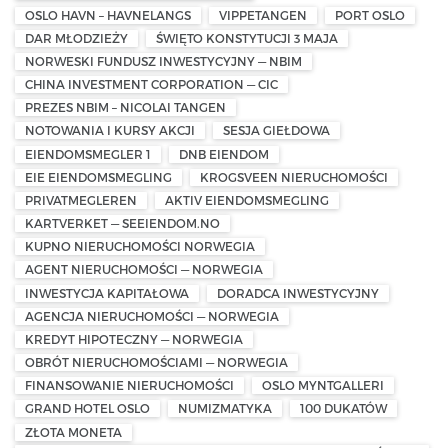
OSLO HAVN – HAVNELANGS
VIPPETANGEN
PORT OSLO
DAR MŁODZIEŻY
ŚWIĘTO KONSTYTUCJI 3 MAJA
NORWESKI FUNDUSZ INWESTYCYJNY — NBIM
CHINA INVESTMENT CORPORATION — CIC
PREZES NBIM – NICOLAI TANGEN
NOTOWANIA I KURSY AKCJI
SESJA GIEŁDOWA
EIENDOMSMEGLER 1
DNB EIENDOM
EIE EIENDOMSMEGLING
KROGSVEEN NIERUCHOMOŚCI
PRIVATMEGLEREN
AKTIV EIENDOMSMEGLING
KARTVERKET — SEEIENDOM.NO
KUPNO NIERUCHOMOŚCI NORWEGIA
AGENT NIERUCHOMOŚCI — NORWEGIA
INWESTYCJA KAPITAŁOWA
DORADCA INWESTYCYJNY
AGENCJA NIERUCHOMOŚCI — NORWEGIA
KREDYT HIPOTECZNY — NORWEGIA
OBRÓT NIERUCHOMOŚCIAMI — NORWEGIA
FINANSOWANIE NIERUCHOMOŚCI
OSLO MYNTGALLERI
GRAND HOTEL OSLO
NUMIZMATYKA
100 DUKATÓW
ZŁOTA MONETA