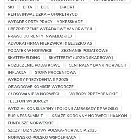
SKI
EFTA
EOG
ID-KORT
RENTA INWALIDZKA — UFØRETRYGD
WYPADEK PRZY PRACY — YRKESSKADE
UBEZPIECZENIE WYPADKOWE W NORWEGII
PRAWO DO RENTY INWALIDZKIEJ
ADVOKATFIRMA NIERZWICKI & BLUSZKO AS
PODATEK W NORWEGII
ZEZNANIE PODATKOWE
SKATTEMELDING
SKATTEETAT (URZĄD SKARBOWY)
ROZLICZENIE PODATKOWE
CENTRALNY BANK NORWEGII
INFLACJA
STOPA PROCENTOWA
WYBORY PREZYDENTA RP 2025
OBWODOWE KOMISJE WYBORCZE
GŁOSOWANIE W NORWEGII
WYBORY PREZYDENCKIE
TELEFON WYBORCZY
WYDZIAŁ KONSULARNY I POLONII AMBASADY RP W OSLO
BUSINESS SUMMIT
KSIĄŻĘ KORONNY NORWEGII HAAKON
FUNDUSZE NORWESKIE
SZCZYT BIZNESOWY POLSKA–NORWEGIA 2025
NORWESKO-POLSKO WSPÓŁPRACA