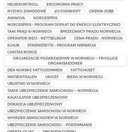
HELSEKONTROLL
ERGONOMIA PRACY
RYZYKO ZAWODOWE
§13 FORSKRIFT
GRØNN JOBB
AVANOVA
NORGESPRIS
NORGESPRIS – PROGRAM DOPŁAT DO ENERGII ELEKTRYCZNEJ
TANI PRĄD W NORWEGII
SPRZEDAWCY PRĄDU NORWEGIA
OPERATOR SIECI – NETTSELSKAP
CENA PRĄDU – NORWEGIA
ELHUB
STRØMSTØTTE – PROGRAM WSPARCIA
CARITAS NORGE
ORGANIZACJE POZARZĄDOWE W NORWEGII — FRIVILLIGE
ORGANISASJONER
DEN NORSKE FATTIGDOMMEN
FATTIGHUSET
MATSENTRALEN
UNICEF
BIEDA W NORWEGII
UBUSTWO W NORWEGII
TANIE UBEZPIECZENIE SAMOCHODU — NORWEGIA
KALKULATOR UBEZPIECZENIOWY
DORADCA UBEZPIECZENIOWY
UBEZPIECZENIE SAMOCHODU W NORWEGII
WYPADEK SAMOCHODEM W NORWEGII
UBEZPIECZENIE SAMOCHODU — PORÓWNANIE
OFERTA OC/AC
ZBIGNIEW GÓRSKI