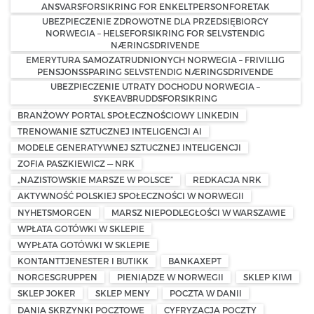
ANSVARSFORSIKRING FOR ENKELTPERSONFORETAK
UBEZPIECZENIE ZDROWOTNE DLA PRZEDSIĘBIORCY
NORWEGIA – HELSEFORSIKRING FOR SELVSTENDIG
NÆRINGSDRIVENDE
EMERYTURA SAMOZATRUDNIONYCH NORWEGIA – FRIVILLIG
PENSJONSSPARING SELVSTENDIG NÆRINGSDRIVENDE
UBEZPIECZENIE UTRATY DOCHODU NORWEGIA –
SYKEAVBRUDDSFORSIKRING
BRANŻOWY PORTAL SPOŁECZNOŚCIOWY LINKEDIN
TRENOWANIE SZTUCZNEJ INTELIGENCJI AI
MODELE GENERATYWNEJ SZTUCZNEJ INTELIGENCJI
ZOFIA PASZKIEWICZ — NRK
„NAZISTOWSKIE MARSZE W POLSCE”
REDKACJA NRK
AKTYWNOŚĆ POLSKIEJ SPOŁECZNOŚCI W NORWEGII
NYHETSMORGEN
MARSZ NIEPODLEGŁOŚCI W WARSZAWIE
WPŁATA GOTÓWKI W SKLEPIE
WYPŁATA GOTÓWKI W SKLEPIE
KONTANTTJENESTER I BUTIKK
BANKAXEPT
NORGESGRUPPEN
PIENIĄDZE W NORWEGII
SKLEP KIWI
SKLEP JOKER
SKLEP MENY
POCZTA W DANII
DANIA SKRZYNKI POCZTOWE
CYFRYZACJA POCZTY