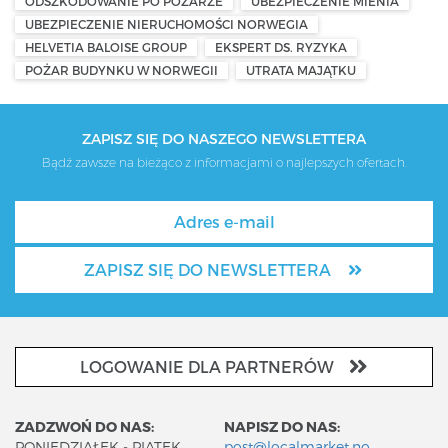
ODSZKODOWANIE PO POŻARZE
UBEZPIECZENIE MIENIA
UBEZPIECZENIE NIERUCHOMOŚCI NORWEGIA
HELVETIA BALOISE GROUP
EKSPERT DS. RYZYKA
POŻAR BUDYNKU W NORWEGII
UTRATA MAJĄTKU
ZAPISZ SIĘ DO NASZEGO NEWSLETTERA
Bądź zawsze na bieżąco z informacjami o najlepszych ofertach.
ZAPISZ SIĘ DO NEWSLETTERA
LOGOWANIE DLA PARTNERÓW
ZADZWOŃ DO NAS:
NAPISZ DO NAS:
PONIEDZIAŁEK - PIĄTEK
post@localmarket.no