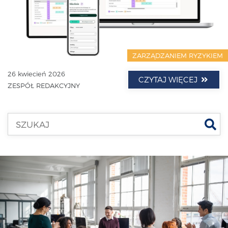
ZARZĄDZANIEM RYZYKIEM
26 kwiecień 2026
CZYTAJ WIĘCEJ
ZESPÓŁ REDAKCYJNY
Szu