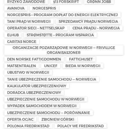
RYZYKO ZAWODOWE
§13 FORSKRIFT
GRØNN JOBB
AVANOVA
NORGESPRIS
NORGESPRIS – PROGRAM DOPŁAT DO ENERGII ELEKTRYCZNEJ
TANI PRĄD W NORWEGII
SPRZEDAWCY PRĄDU NORWEGIA
OPERATOR SIECI – NETTSELSKAP
CENA PRĄDU – NORWEGIA
ELHUB
STRØMSTØTTE – PROGRAM WSPARCIA
CARITAS NORGE
ORGANIZACJE POZARZĄDOWE W NORWEGII — FRIVILLIGE
ORGANISASJONER
DEN NORSKE FATTIGDOMMEN
FATTIGHUSET
MATSENTRALEN
UNICEF
BIEDA W NORWEGII
UBUSTWO W NORWEGII
TANIE UBEZPIECZENIE SAMOCHODU — NORWEGIA
KALKULATOR UBEZPIECZENIOWY
DORADCA UBEZPIECZENIOWY
UBEZPIECZENIE SAMOCHODU W NORWEGII
WYPADEK SAMOCHODEM W NORWEGII
UBEZPIECZENIE SAMOCHODU — PORÓWNANIE
OFERTA OC/AC
ZBIGNIEW GÓRSKI
POLONIA FREDRIKSTAD
POLACY WE FREDRIKSTAD