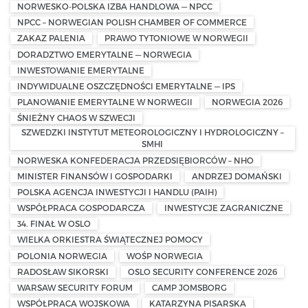
NORWESKO-POLSKA IZBA HANDLOWA — NPCC
NPCC – NORWEGIAN POLISH CHAMBER OF COMMERCE
ZAKAZ PALENIA
PRAWO TYTONIOWE W NORWEGII
DORADZTWO EMERYTALNE — NORWEGIA
INWESTOWANIE EMERYTALNE
INDYWIDUALNE OSZCZĘDNOŚCI EMERYTALNE — IPS
PLANOWANIE EMERYTALNE W NORWEGII
NORWEGIA 2026
ŚNIEŻNY CHAOS W SZWECJI
SZWEDZKI INSTYTUT METEOROLOGICZNY I HYDROLOGICZNY –
SMHI
NORWESKA KONFEDERACJA PRZEDSIĘBIORCÓW – NHO
MINISTER FINANSÓW I GOSPODARKI
ANDRZEJ DOMAŃSKI
POLSKA AGENCJA INWESTYCJI I HANDLU (PAIH)
WSPÓŁPRACA GOSPODARCZA
INWESTYCJE ZAGRANICZNE
34. FINAŁ W OSLO
WIELKA ORKIESTRA ŚWIĄTECZNEJ POMOCY
POLONIA NORWEGIA
WOŚP NORWEGIA
RADOSŁAW SIKORSKI
OSLO SECURITY CONFERENCE 2026
WARSAW SECURITY FORUM
CAMP JOMSBORG
WSPÓŁPRACA WOJSKOWA
KATARZYNA PISARSKA