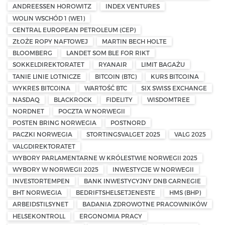
ANDREESSEN HOROWITZ
INDEX VENTURES
WOLIN WSCHÓD 1 (WE1)
CENTRAL EUROPEAN PETROLEUM (CEP)
ZŁOŻE ROPY NAFTOWEJ
MARTIN BECH HOLTE
BLOOMBERG
LANDET SOM BLE FOR RIKT
SOKKELDIREKTORATET
RYANAIR
LIMIT BAGAŻU
TANIE LINIE LOTNICZE
BITCOIN (BTC)
KURS BITCOINA
WYKRES BITCOINA
WARTOŚĆ BTC
SIX SWISS EXCHANGE
NASDAQ
BLACKROCK
FIDELITY
WISDOMTREE
NORDNET
POCZTA W NORWEGII
POSTEN BRING NORWEGIA
POSTNORD
PACZKI NORWEGIA
STORTINGSVALGET 2025
VALG 2025
VALGDIREKTORATET
WYBORY PARLAMENTARNE W KRÓLESTWIE NORWEGII 2025
WYBORY W NORWEGII 2025
INWESTYCJE W NORWEGII
INVESTORTEMPEN
BANK INWESTYCYJNY DNB CARNEGIE
BHT NORWEGIA
BEDRIFTSHELSETJENESTE
HMS (BHP)
ARBEIDSTILSYNET
BADANIA ZDROWOTNE PRACOWNIKÓW
HELSEKONTROLL
ERGONOMIA PRACY