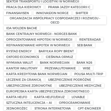
SEKTOR TRANSPORTU I LOGISTYKI W NORWEGII
PRACA DLA KIEROWCY
PRAWA JAZDY KATEGORII C
FINANSAVISEN
INNOVASJON NORGE
SHIFTER
ORGANIZACJA WSPÓŁPRACY GOSPODARCZEJ I ROZWOJU –
OECD
IDA WOLDEN BACHE
BANK CENTRALNY NORWEGII – NORGES BANK
OPROCENTOWANIE HIPOTEKI W NORWEGII
RENTERADAR
REFINANSOWANIE HIPOTEK W NORWEGII
SEB BANK
RYSTAD ENERGY
BARYŁKA ROPY BRENT
OXFORD ECONOMICS
CIEŚNINA ORMUZ
WYMIANA WALUT
BANK NORWEGIAN
BANK N26
KANTOR WALUTOWY
PRZEWALUTOWANIE
WISE
KARTA KREDYTOWA BANK NORWEGIAN
POLISA MULTI-TRIP
LECZENIE ZA GRANICĄ
UBEZPIECZENIE PODRÓŻNE
UBEZPIECZENIE ZDROWOTNE
UBEZPIECZENIE MEDYCZNE
EUROPEJSKA KARTA UBEZPIECZENIA ZDROWOTNEGO
KARTA HELFO
KARTA HELFO/EKUZ
LOVABLE
SZTUCZNA INTELIGENCJA — AI
OPROGRAMOWANIE
JEDNOROŻEC
STRONA INTERNETOWA
GPT-ENGINEER