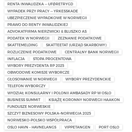
RENTA INWALIDZKA — UFØRETRYGD
WYPADEK PRZY PRACY — YRKESSKADE
UBEZPIECZENIE WYPADKOWE W NORWEGII
PRAWO DO RENTY INWALIDZKIEJ
ADVOKATFIRMA NIERZWICKI & BLUSZKO AS
PODATEK W NORWEGII
ZEZNANIE PODATKOWE
SKATTEMELDING
SKATTEETAT (URZĄD SKARBOWY)
ROZLICZENIE PODATKOWE
CENTRALNY BANK NORWEGII
INFLACJA
STOPA PROCENTOWA
WYBORY PREZYDENTA RP 2025
OBWODOWE KOMISJE WYBORCZE
GŁOSOWANIE W NORWEGII
WYBORY PREZYDENCKIE
TELEFON WYBORCZY
WYDZIAŁ KONSULARNY I POLONII AMBASADY RP W OSLO
BUSINESS SUMMIT
KSIĄŻĘ KORONNY NORWEGII HAAKON
FUNDUSZE NORWESKIE
SZCZYT BIZNESOWY POLSKA–NORWEGIA 2025
NORWESKO-POLSKO WSPÓŁPRACA
OSLO HAVN – HAVNELANGS
VIPPETANGEN
PORT OSLO