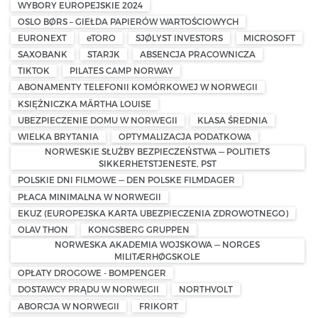
WYBORY EUROPEJSKIE 2024
OSLO BØRS – GIEŁDA PAPIERÓW WARTOŚCIOWYCH
EURONEXT
eTORO
SJØLYST INVESTORS
MICROSOFT
SAXOBANK
STARJK
ABSENCJA PRACOWNICZA
TIKTOK
PILATES CAMP NORWAY
ABONAMENTY TELEFONII KOMÓRKOWEJ W NORWEGII
KSIĘŻNICZKA MÄRTHA LOUISE
UBEZPIECZENIE DOMU W NORWEGII
KLASA ŚREDNIA
WIELKA BRYTANIA
OPTYMALIZACJA PODATKOWA
NORWESKIE SŁUŻBY BEZPIECZEŃSTWA — POLITIETS
SIKKERHETSTJENESTE, PST
POLSKIE DNI FILMOWE — DEN POLSKE FILMDAGER
PŁACA MINIMALNA W NORWEGII
EKUZ (EUROPEJSKA KARTA UBEZPIECZENIA ZDROWOTNEGO)
OLAV THON
KONGSBERG GRUPPEN
NORWESKA AKADEMIA WOJSKOWA — NORGES
MILITÆRHØGSKOLE
OPŁATY DROGOWE - BOMPENGER
DOSTAWCY PRĄDU W NORWEGII
NORTHVOLT
ABORCJA W NORWEGII
FRIKORT