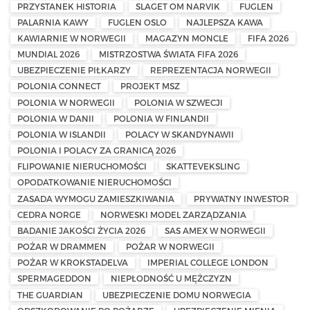
PRZYSTANEK HISTORIA
SLAGET OM NARVIK
FUGLEN
PALARNIA KAWY
FUGLEN OSLO
NAJLEPSZA KAWA
KAWIARNIE W NORWEGII
MAGAZYN MONCLE
FIFA 2026
MUNDIAL 2026
MISTRZOSTWA ŚWIATA FIFA 2026
UBEZPIECZENIE PIŁKARZY
REPREZENTACJA NORWEGII
POLONIA CONNECT
PROJEKT MSZ
POLONIA W NORWEGII
POLONIA W SZWECJI
POLONIA W DANII
POLONIA W FINLANDII
POLONIA W ISLANDII
POLACY W SKANDYNAWII
POLONIA I POLACY ZA GRANICĄ 2026
FLIPOWANIE NIERUCHOMOŚCI
SKATTEVEKSLING
OPODATKOWANIE NIERUCHOMOŚCI
ZASADA WYMOGU ZAMIESZKIWANIA
PRYWATNY INWESTOR
CEDRA NORGE
NORWESKI MODEL ZARZĄDZANIA
BADANIE JAKOŚCI ŻYCIA 2026
SAS AMEX W NORWEGII
POŻAR W DRAMMEN
POŻAR W NORWEGII
POŻAR W KROKSTADELVA
IMPERIAL COLLEGE LONDON
SPERMAGEDDON
NIEPŁODNOŚĆ U MĘŻCZYZN
THE GUARDIAN
UBEZPIECZENIE DOMU NORWEGIA