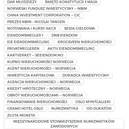
DAR MŁODZIEŻY
ŚWIĘTO KONSTYTUCJI 3 MAJA
NORWESKI FUNDUSZ INWESTYCYJNY — NBIM
CHINA INVESTMENT CORPORATION — CIC
PREZES NBIM – NICOLAI TANGEN
NOTOWANIA I KURSY AKCJI
SESJA GIEŁDOWA
EIENDOMSMEGLER 1
DNB EIENDOM
EIE EIENDOMSMEGLING
KROGSVEEN NIERUCHOMOŚCI
PRIVATMEGLEREN
AKTIV EIENDOMSMEGLING
KARTVERKET — SEEIENDOM.NO
KUPNO NIERUCHOMOŚCI NORWEGIA
AGENT NIERUCHOMOŚCI — NORWEGIA
INWESTYCJA KAPITAŁOWA
DORADCA INWESTYCYJNY
AGENCJA NIERUCHOMOŚCI — NORWEGIA
KREDYT HIPOTECZNY — NORWEGIA
OBRÓT NIERUCHOMOŚCIAMI — NORWEGIA
FINANSOWANIE NIERUCHOMOŚCI
OSLO MYNTGALLERI
GRAND HOTEL OSLO
NUMIZMATYKA
100 DUKATÓW
ZŁOTA MONETA
MIĘDZYNARODOWE STOWARZYSZENIE NUMIZMATYKÓW
ZAWODOWYCH