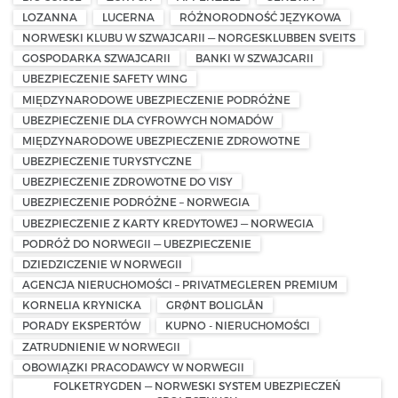
LOZANNA
LUCERNA
RÓŻNORODNOŚĆ JĘZYKOWA
NORWESKI KLUBU W SZWAJCARII — NORGESKLUBBEN SVEITS
GOSPODARKA SZWAJCARII
BANKI W SZWAJCARII
UBEZPIECZENIE SAFETY WING
MIĘDZYNARODOWE UBEZPIECZENIE PODRÓŻNE
UBEZPIECZENIE DLA CYFROWYCH NOMADÓW
MIĘDZYNARODOWE UBEZPIECZENIE ZDROWOTNE
UBEZPIECZENIE TURYSTYCZNE
UBEZPIECZENIE ZDROWOTNE DO VISY
UBEZPIECZENIE PODRÓŻNE – NORWEGIA
UBEZPIECZENIE Z KARTY KREDYTOWEJ — NORWEGIA
PODRÓŻ DO NORWEGII — UBEZPIECZENIE
DZIEDZICZENIE W NORWEGII
AGENCJA NIERUCHOMOŚCI – PRIVATMEGLEREN PREMIUM
KORNELIA KRYNICKA
GRØNT BOLIGLÅN
PORADY EKSPERTÓW
KUPNO - NIERUCHOMOŚCI
ZATRUDNIENIE W NORWEGII
OBOWIĄZKI PRACODAWCY W NORWEGII
FOLKETRYGDEN — NORWESKI SYSTEM UBEZPIECZEŃ