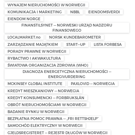
WYNAJEM NIERUCHOMOŚCI W NORWEGII
KOMUNIKACJA I MARKETING
NBBL
EIENDOMSVERDI
EIENDOM NORGE
FINANSTILSYNET — NORWESKI URZĄD NADZORU
FINANSOWEGO
LOCALMARKET.no
NORSK KUNDEBAROMETER
ZARZĄDZANIE MAJĄTKIEM
START—UP
LISTA FORBESA
PORADY PRAWNE W NORWEGII
RYBACTWO I AKWAKULTURA
ŚWIATOWA ORGANIZACJA ZDROWIA (WHO)
DIAGNOZA ENERGETYCZNA NIERUCHOMOŚCI —
ENERGIVURDERING
MCKINSEY GLOBAL INSTITUTE
PAXLOVID — NORWEGIA
KREDYT MIESZKANIOWY — NORWEGIA
KREDYT KONSUMENCKI — FORBRUKSLÅN
OBRÓT NIERUCHOMOŚCIAMI W NORWEGII
BADANIE RYNKU W NORWEGII
BEZPŁATNA POMOC PRAWNA — „FRI RETTSHJELP”
SAMOCHÓD ELEKTRYCZNY W NORWEGII
GJELDSREGISTERET — REJESTR DŁUGÓW W NORWEGII