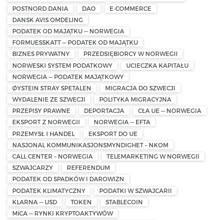
POSTNORD DANIA
DAO
E-COMMERCE
DANSK AVIS OMDELING
PODATEK OD MAJĄTKU — NORWEGIA
FORMUESSKATT — PODATEK OD MAJĄTKU
BIZNES PRYWATNY
PRZEDSIĘBIORCY W NORWEGII
NORWESKI SYSTEM PODATKOWY
UCIECZKA KAPITAŁU
NORWEGIA — PODATEK MAJĄTKOWY
ØYSTEIN STRAY SPETALEN
MIGRACJA DO SZWECJI
WYDALENIE ZE SZWECJI
POLITYKA MIGRACYJNA
PRZEPISY PRAWNE
DEPORTACJA
CŁA UE — NORWEGIA
EKSPORT Z NORWEGII
NORWEGIA — EFTA
PRZEMYSŁ I HANDEL
EKSPORT DO UE
NASJONAL KOMMUNIKASJONSMYNDIGHET – NKOM
CALL CENTER – NORWEGIA
TELEMARKETING W NORWEGII
SZWAJCARZY
REFERENDUM
PODATEK OD SPADKÓW I DAROWIZN
PODATEK KLIMATYCZNY
PODATKI W SZWAJCARII
KLARNA — USD
TOKEN
STABLECOIN
MiCA — RYNKI KRYPTOAKTYWÓW