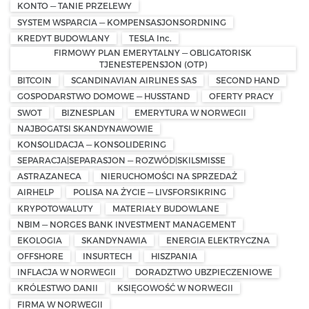
KONTO — TANIE PRZELEWY
SYSTEM WSPARCIA — KOMPENSASJONSORDNING
KREDYT BUDOWLANY
TESLA Inc.
FIRMOWY PLAN EMERYTALNY — OBLIGATORISK
TJENESTEPENSJON (OTP)
BITCOIN
SCANDINAVIAN AIRLINES SAS
SECOND HAND
GOSPODARSTWO DOMOWE — HUSSTAND
OFERTY PRACY
SWOT
BIZNESPLAN
EMERYTURA W NORWEGII
NAJBOGATSI SKANDYNAWOWIE
KONSOLIDACJA — KONSOLIDERING
SEPARACJA|SEPARASJON — ROZWÓD|SKILSMISSE
ASTRAZANECA
NIERUCHOMOŚCI NA SPRZEDAŻ
AIRHELP
POLISA NA ŻYCIE — LIVSFORSIKRING
KRYPOTOWALUTY
MATERIAŁY BUDOWLANE
NBIM — NORGES BANK INVESTMENT MANAGEMENT
EKOLOGIA
SKANDYNAWIA
ENERGIA ELEKTRYCZNA
OFFSHORE
INSURTECH
HISZPANIA
INFLACJA W NORWEGII
DORADZTWO UBZPIECZENIOWE
KRÓLESTWO DANII
KSIĘGOWOŚĆ W NORWEGII
FIRMA W NORWEGII