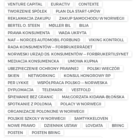
VENTURE CAPITAL
EURACTIV
CONTEXTE
TWORZENIE SPÓŁEK
PLAN DLA START-UPÓW
REKLAMACJA ZAKUPU
ZAKUP SAMOCHODU W NORWEGII
BERTEL O. STEEN
MØLLER BIL
BILIA
PRAWA KONSUMENTA
WADA UKRYTA
NAF — NORGES AUTOMOBIL-FORBUND
VIKING KONTROLL
RADA KONSUMENTÓW — FORBRUKERRÅDET
NORWESKI URZĄD DS. KONSUMENTÓW — FORBRUKERTILSYNET
MEDIACJA KONSUMENCKA
UMOWA KUPNA
UBEZPIECZENIE OCHRONY PRAWNEJ
POLSKI WIECZÓR
SKIEN
NETWORKING
KONSUL HONOROWY RP
PER LYKKE
WSPÓŁPRACA POLSKO — NORWESKA
DYPLOMACJA
TELEMARK
VESTFOLD
ŚPIEWANIE BEZ GRANIC
MAŁGORZATA KIDAWA-BŁOŃSKA
SPOTKANIE Z POLONIĄ
POLACY W NORWEGII
ORGANIZACJE POLONIJNE W NORWEGII
POLSKIE SZKOŁY W NORWEGII
SAMTYKKELOVEN
NOWE PRAWO
DZIENNIK USTAW
LOVDATA
BRING
POSTEN
POSTEN BRING