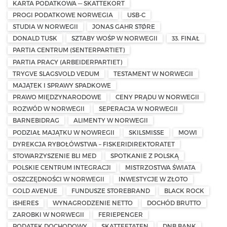
KARTA PODATKOWA — SKATTEKORT
PROGI PODATKOWE NORWEGIA
USB-C
STUDIA W NORWEGII
JONAS GAHR STØRE
DONALD TUSK
SZTABY WOŚP W NORWEGII
33. FINAŁ
PARTIA CENTRUM (SENTERPARTIET)
PARTIA PRACY (ARBEIDERPARTIET)
TRYGVE SLAGSVOLD VEDUM
TESTAMENT W NORWEGII
MAJĄTEK I SPRAWY SPADKOWE
PRAWO MIĘDZYNARODOWE
CENY PRĄDU W NORWEGII
ROZWÓD W NORWEGII
SEPERACJA W NORWEGII
BARNEBIDRAG
ALIMENTY W NORWEGII
PODZIAŁ MAJĄTKU W NOWREGII
SKILSMISSE
MOWI
DYREKCJA RYBOŁÓWSTWA – FISKERIDIREKTORATET
STOWARZYSZENIE BLI MED
SPOTKANIE Z POLSKĄ
POLSKIE CENTRUM INTEGRACJI
MISTRZOSTWA ŚWIATA
OSZCZĘDNOŚCI W NORWEGII
INWESTYCJE W ZŁOTO
GOLD AVENUE
FUNDUSZE STOREBRAND
BLACK ROCK
iSHERES
WYNAGRODZENIE NETTO
DOCHÓD BRUTTO
ZAROBKI W NORWEGII
FERIEPENGER
PODATEK DOCHODOWY
SKATTEETATEN
DNB BANK