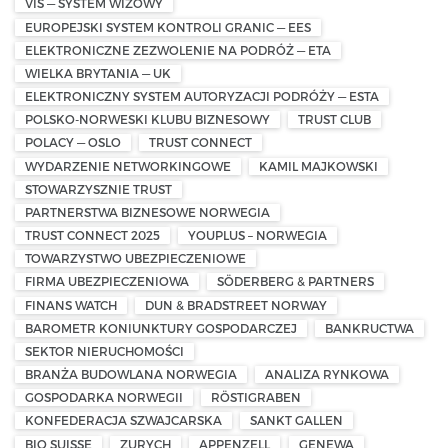
VIS — SYSTEM WIZOWY
EUROPEJSKI SYSTEM KONTROLI GRANIC — EES
ELEKTRONICZNE ZEZWOLENIE NA PODRÓŻ — ETA
WIELKA BRYTANIA — UK
ELEKTRONICZNY SYSTEM AUTORYZACJI PODRÓŻY — ESTA
POLSKO-NORWESKI KLUBU BIZNESOWY
TRUST CLUB
POLACY — OSLO
TRUST CONNECT
WYDARZENIE NETWORKINGOWE
KAMIL MAJKOWSKI
STOWARZYSZNIE TRUST
PARTNERSTWA BIZNESOWE NORWEGIA
TRUST CONNECT 2025
YOUPLUS – NORWEGIA
TOWARZYSTWO UBEZPIECZENIOWE
FIRMA UBEZPIECZENIOWA
SÖDERBERG & PARTNERS
FINANS WATCH
DUN & BRADSTREET NORWAY
BAROMETR KONIUNKTURY GOSPODARCZEJ
BANKRUCTWA
SEKTOR NIERUCHOMOŚCI
BRANŻA BUDOWLANA NORWEGIA
ANALIZA RYNKOWA
GOSPODARKA NORWEGII
RÖSTIGRABEN
KONFEDERACJA SZWAJCARSKA
SANKT GALLEN
BIO SUISSE
ZURYCH
APPENZELL
GENEWA