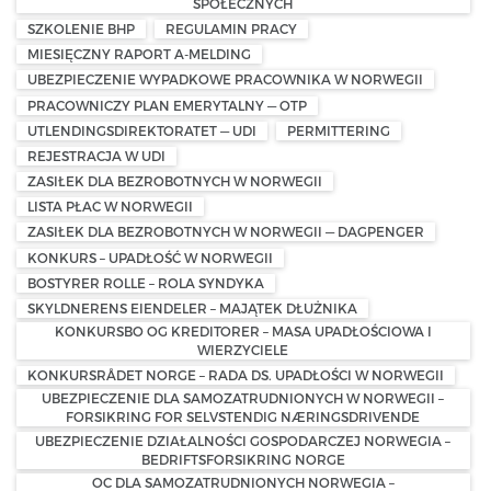
SPOŁECZNYCH
SZKOLENIE BHP
REGULAMIN PRACY
MIESIĘCZNY RAPORT A-MELDING
UBEZPIECZENIE WYPADKOWE PRACOWNIKA W NORWEGII
PRACOWNICZY PLAN EMERYTALNY — OTP
UTLENDINGSDIREKTORATET — UDI
PERMITTERING
REJESTRACJA W UDI
ZASIŁEK DLA BEZROBOTNYCH W NORWEGII
LISTA PŁAC W NORWEGII
ZASIŁEK DLA BEZROBOTNYCH W NORWEGII — DAGPENGER
KONKURS – UPADŁOŚĆ W NORWEGII
BOSTYRER ROLLE – ROLA SYNDYKA
SKYLDNERENS EIENDELER – MAJĄTEK DŁUŻNIKA
KONKURSBO OG KREDITORER – MASA UPADŁOŚCIOWA I
WIERZYCIELE
KONKURSRÅDET NORGE – RADA DS. UPADŁOŚCI W NORWEGII
UBEZPIECZENIE DLA SAMOZATRUDNIONYCH W NORWEGII –
FORSIKRING FOR SELVSTENDIG NÆRINGSDRIVENDE
UBEZPIECZENIE DZIAŁALNOŚCI GOSPODARCZEJ NORWEGIA –
BEDRIFTSFORSIKRING NORGE
OC DLA SAMOZATRUDNIONYCH NORWEGIA –