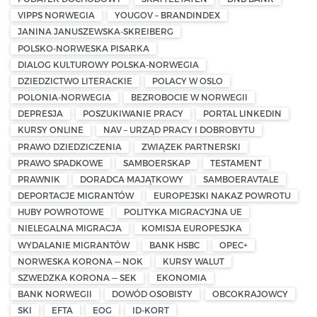
VIPPS NORWEGIA
YOUGOV – BRANDINDEX
JANINA JANUSZEWSKA-SKREIBERG
POLSKO-NORWESKA PISARKA
DIALOG KULTUROWY POLSKA-NORWEGIA
DZIEDZICTWO LITERACKIE
POLACY W OSLO
POLONIA-NORWEGIA
BEZROBOCIE W NORWEGII
DEPRESJA
POSZUKIWANIE PRACY
PORTAL LINKEDIN
KURSY ONLINE
NAV – URZĄD PRACY I DOBROBYTU
PRAWO DZIEDZICZENIA
ZWIĄZEK PARTNERSKI
PRAWO SPADKOWE
SAMBOERSKAP
TESTAMENT
PRAWNIK
DORADCA MAJĄTKOWY
SAMBOERAVTALE
DEPORTACJE MIGRANTÓW
EUROPEJSKI NAKAZ POWROTU
HUBY POWROTOWE
POLITYKA MIGRACYJNA UE
NIELEGALNA MIGRACJA
KOMISJA EUROPESJKA
WYDALANIE MIGRANTÓW
BANK HSBC
OPEC+
NORWESKA KORONA — NOK
KURSY WALUT
SZWEDZKA KORONA — SEK
EKONOMIA
BANK NORWEGII
DOWÓD OSOBISTY
OBCOKRAJOWCY
SKI
EFTA
EOG
ID-KORT