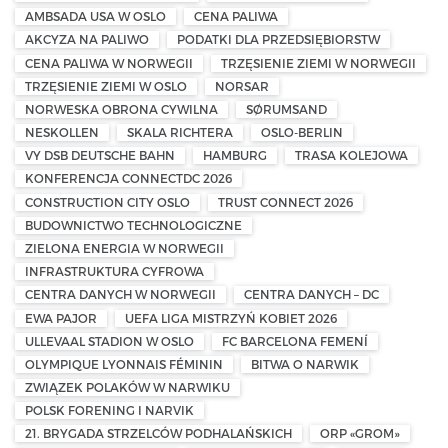
AMBSADA USA W OSLO
CENA PALIWA
AKCYZA NA PALIWO
PODATKI DLA PRZEDSIĘBIORSTW
CENA PALIWA W NORWEGII
TRZĘSIENIE ZIEMI W NORWEGII
TRZĘSIENIE ZIEMI W OSLO
NORSAR
NORWESKA OBRONA CYWILNA
SØRUMSAND
NESKOLLEN
SKALA RICHTERA
OSLO-BERLIN
VY DSB DEUTSCHE BAHN
HAMBURG
TRASA KOLEJOWA
KONFERENCJA CONNECTDC 2026
CONSTRUCTION CITY OSLO
TRUST CONNECT 2026
BUDOWNICTWO TECHNOLOGICZNE
ZIELONA ENERGIA W NORWEGII
INFRASTRUKTURA CYFROWA
CENTRA DANYCH W NORWEGII
CENTRA DANYCH – DC
EWA PAJOR
UEFA LIGA MISTRZYŃ KOBIET 2026
ULLEVAAL STADION W OSLO
FC BARCELONA FEMENÍ
OLYMPIQUE LYONNAIS FÉMININ
BITWA O NARWIK
ZWIĄZEK POLAKÓW W NARWIKU
POLSK FORENING I NARVIK
21. BRYGADA STRZELCÓW PODHALAŃSKICH
ORP «GROM»