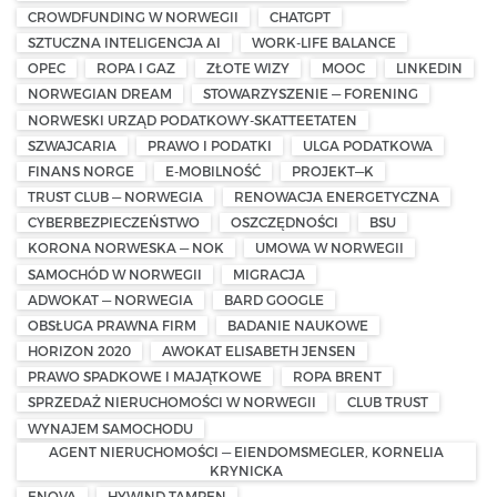
CROWDFUNDING W NORWEGII
CHATGPT
SZTUCZNA INTELIGENCJA AI
WORK-LIFE BALANCE
OPEC
ROPA I GAZ
ZŁOTE WIZY
MOOC
LINKEDIN
NORWEGIAN DREAM
STOWARZYSZENIE — FORENING
NORWESKI URZĄD PODATKOWY-SKATTEETATEN
SZWAJCARIA
PRAWO I PODATKI
ULGA PODATKOWA
FINANS NORGE
E-MOBILNOŚĆ
PROJEKT—K
TRUST CLUB — NORWEGIA
RENOWACJA ENERGETYCZNA
CYBERBEZPIECZEŃSTWO
OSZCZĘDNOŚCI
BSU
KORONA NORWESKA — NOK
UMOWA W NORWEGII
SAMOCHÓD W NORWEGII
MIGRACJA
ADWOKAT — NORWEGIA
BARD GOOGLE
OBSŁUGA PRAWNA FIRM
BADANIE NAUKOWE
HORIZON 2020
AWOKAT ELISABETH JENSEN
PRAWO SPADKOWE I MAJĄTKOWE
ROPA BRENT
SPRZEDAŻ NIERUCHOMOŚCI W NORWEGII
CLUB TRUST
WYNAJEM SAMOCHODU
AGENT NIERUCHOMOŚCI — EIENDOMSMEGLER, KORNELIA
KRYNICKA
ENOVA
HYWIND TAMPEN