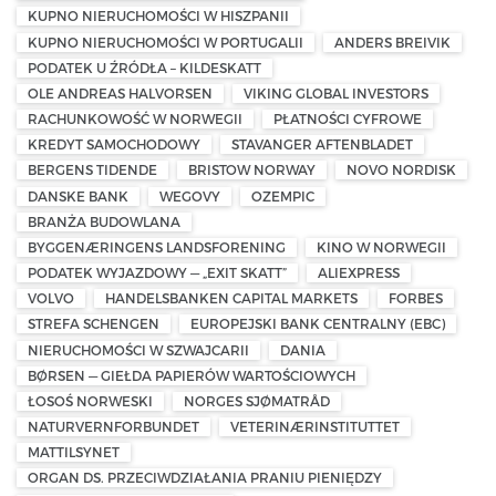
KUPNO NIERUCHOMOŚCI W HISZPANII
KUPNO NIERUCHOMOŚCI W PORTUGALII
ANDERS BREIVIK
PODATEK U ŹRÓDŁA – KILDESKATT
OLE ANDREAS HALVORSEN
VIKING GLOBAL INVESTORS
RACHUNKOWOŚĆ W NORWEGII
PŁATNOŚCI CYFROWE
KREDYT SAMOCHODOWY
STAVANGER AFTENBLADET
BERGENS TIDENDE
BRISTOW NORWAY
NOVO NORDISK
DANSKE BANK
WEGOVY
OZEMPIC
BRANŻA BUDOWLANA
BYGGENÆRINGENS LANDSFORENING
KINO W NORWEGII
PODATEK WYJAZDOWY — „EXIT SKATT”
ALIEXPRESS
VOLVO
HANDELSBANKEN CAPITAL MARKETS
FORBES
STREFA SCHENGEN
EUROPEJSKI BANK CENTRALNY (EBC)
NIERUCHOMOŚCI W SZWAJCARII
DANIA
BØRSEN — GIEŁDA PAPIERÓW WARTOŚCIOWYCH
ŁOSOŚ NORWESKI
NORGES SJØMATRÅD
NATURVERNFORBUNDET
VETERINÆRINSTITUTTET
MATTILSYNET
ORGAN DS. PRZECIWDZIAŁANIA PRANIU PIENIĘDZY