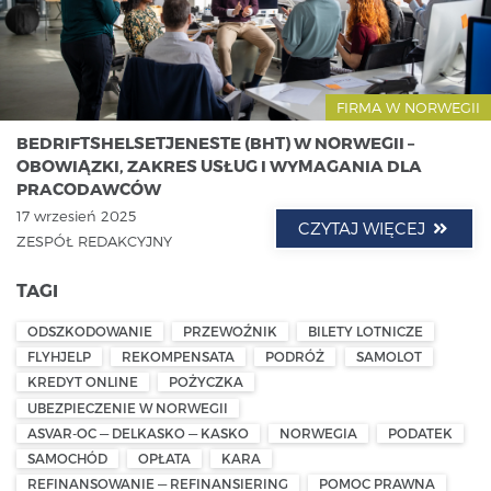
FIRMA W NORWEGII
BEDRIFTSHELSETJENESTE (BHT) W NORWEGII –
OBOWIĄZKI, ZAKRES USŁUG I WYMAGANIA DLA
PRACODAWCÓW
17 wrzesień 2025
CZYTAJ WIĘCEJ
ZESPÓŁ REDAKCYJNY
TAGI
ODSZKODOWANIE
PRZEWOŹNIK
BILETY LOTNICZE
FLYHJELP
REKOMPENSATA
PODRÓŻ
SAMOLOT
KREDYT ONLINE
POŻYCZKA
UBEZPIECZENIE W NORWEGII
ASVAR-OC — DELKASKO — KASKO
NORWEGIA
PODATEK
SAMOCHÓD
OPŁATA
KARA
REFINANSOWANIE — REFINANSIERING
POMOC PRAWNA