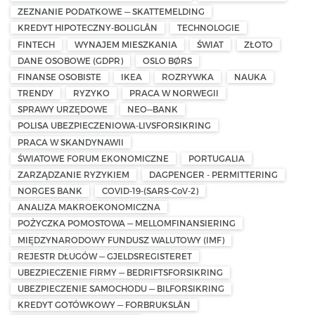
ZEZNANIE PODATKOWE — SKATTEMELDING
KREDYT HIPOTECZNY-BOLIGLÅN
TECHNOLOGIE
FINTECH
WYNAJEM MIESZKANIA
ŚWIAT
ZŁOTO
DANE OSOBOWE (GDPR)
OSLO BØRS
FINANSE OSOBISTE
IKEA
ROZRYWKA
NAUKA
TRENDY
RYZYKO
PRACA W NORWEGII
SPRAWY URZĘDOWE
NEO—BANK
POLISA UBEZPIECZENIOWA-LIVSFORSIKRING
PRACA W SKANDYNAWII
ŚWIATOWE FORUM EKONOMICZNE
PORTUGALIA
ZARZĄDZANIE RYZYKIEM
DAGPENGER - PERMITTERING
NORGES BANK
COVID-19-(SARS-CoV-2)
ANALIZA MAKROEKONOMICZNA
POŻYCZKA POMOSTOWA — MELLOMFINANSIERING
MIĘDZYNARODOWY FUNDUSZ WALUTOWY (IMF)
REJESTR DŁUGÓW — GJELDSREGISTERET
UBEZPIECZENIE FIRMY — BEDRIFTSFORSIKRING
UBEZPIECZENIE SAMOCHODU — BILFORSIKRING
KREDYT GOTÓWKOWY — FORBRUKSLÅN