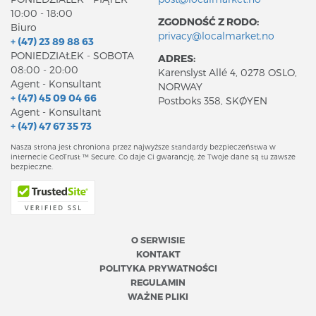
10:00 - 18:00
ZGODNOŚĆ Z RODO:
Biuro
privacy@localmarket.no
+ (47) 23 89 88 63
PONIEDZIAŁEK - SOBOTA
ADRES:
08:00 - 20:00
Karenslyst Allé 4, 0278 OSLO,
Agent - Konsultant
NORWAY
+ (47) 45 09 04 66
Postboks 358, SKØYEN
Agent - Konsultant
+ (47) 47 67 35 73
Nasza strona jest chroniona przez najwyższe standardy bezpieczeństwa w
internecie GeoTrust ™ Secure. Co daje Ci gwarancję, że Twoje dane są tu zawsze
bezpieczne.
O SERWISIE
KONTAKT
POLITYKA PRYWATNOŚCI
REGULAMIN
WAŻNE PLIKI