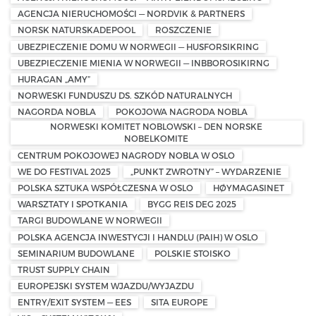
AGENCJA NIERUCHOMOŚCI — NORDVIK & PARTNERS
NORSK NATURSKADEPOOL
ROSZCZENIE
UBEZPIECZENIE DOMU W NORWEGII — HUSFORSIKRING
UBEZPIECZENIE MIENIA W NORWEGII — INBBOROSIKIRNG
HURAGAN „AMY”
NORWESKI FUNDUSZU DS. SZKÓD NATURALNYCH
NAGORDA NOBLA
POKOJOWA NAGRODA NOBLA
NORWESKI KOMITET NOBLOWSKI – DEN NORSKE
NOBELKOMITE
CENTRUM POKOJOWEJ NAGRODY NOBLA W OSLO
WE DO FESTIVAL 2025
„PUNKT ZWROTNY” – WYDARZENIE
POLSKA SZTUKA WSPÓŁCZESNA W OSLO
HØYMAGASINET
WARSZTATY I SPOTKANIA
BYGG REIS DEG 2025
TARGI BUDOWLANE W NORWEGII
POLSKA AGENCJA INWESTYCJI I HANDLU (PAIH) W OSLO
SEMINARIUM BUDOWLANE
POLSKIE STOISKO
TRUST SUPPLY CHAIN
EUROPEJSKI SYSTEM WJAZDU/WYJAZDU
ENTRY/EXIT SYSTEM — EES
SITA EUROPE