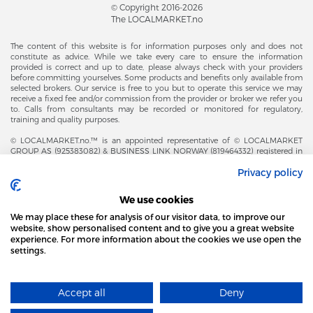
© Copyright 2016-2026
The LOCALMARKET.no
The content of this website is for information purposes only and does not
constitute as advice. While we take every care to ensure the information
provided is correct and up to date, please always check with your providers
before committing yourselves. Some products and benefits only available from
selected brokers. Our service is free to you but to operate this service we may
receive a fixed fee and/or commission from the provider or broker we refer you
to. Calls from consultants may be recorded or monitored for regulatory,
training and quality purposes.
© LOCALMARKET.no.™ is an appointed representative of © LOCALMARKET
GROUP AS (925383082) & BUSINESS LINK NORWAY (819464332) registered in
The Office of Business Enterprises in The Kingdom of Norway |
Privacy policy
Brønnøysundregistrene. Financial & Insurance Services and Markets Authority,
and subject to limited regulation by the Financial Conduct Authority. Head
Office Adresse: Karenslyst Alle 4, 0278 Oslo – Skøyen. Post Adresse: Postboks
We use cookies
358, 0213 Oslo, Norway. Email Contact: post@localmarket.no. Office Contact: +
47 23 89 88 63 © Copyright 2016-2026 The LOCALMARKET GROUP ™.
We may place these for analysis of our visitor data, to improve our
website, show personalised content and to give you a great website
experience. For more information about the cookies we use open the
settings.
DODATKOWO OD ZESPOŁU LOCALMARKET |
USŁUGI DLA BIZNESU
STRONA LOCAL MARKET WYKORZYSTUJE PLIKI
COOKIES
Accept all
Deny
DOWIEDZ SIĘ WIĘCEJ