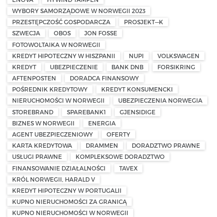
WYBORY SAMORZĄDOWE W NORWEGII 2023
PRZESTĘPCZOŚĆ GOSPODARCZA
PROSJEKT—K
SZWECJA
OBOS
JON FOSSE
FOTOWOLTAIKA W NORWEGII
KREDYT HIPOTECZNY W HISZPANII
NUPI
VOLKSWAGEN
KREDYT
UBEZPIECZENIE
BANK DNB
FORSIKRING
AFTENPOSTEN
DORADCA FINANSOWY
POŚREDNIK KREDYTOWY
KREDYT KONSUMENCKI
NIERUCHOMOŚCI W NORWEGII
UBEZPIECZENIA NORWEGIA
STOREBRAND
SPAREBANK1
GJENSIDIGE
BIZNES W NORWEGII
ENERGIA
AGENT UBEZPIECZENIOWY
OFERTY
KARTA KREDYTOWA
DRAMMEN
DORADZTWO PRAWNE
USŁUGI PRAWNE
KOMPLEKSOWE DORADZTWO
FINANSOWANIE DZIAŁALNOŚCI
TAVEX
KRÓL NORWEGII, HARALD V
KREDYT HIPOTECZNY W PORTUGALII
KUPNO NIERUCHOMOŚCI ZA GRANICĄ
KUPNO NIERUCHOMOŚCI W NORWEGII