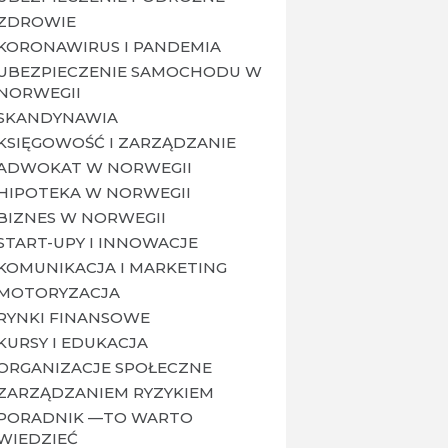
ZDROWIE
KORONAWIRUS I PANDEMIA
UBEZPIECZENIE SAMOCHODU W
NORWEGII
SKANDYNAWIA
KSIĘGOWOŚĆ I ZARZĄDZANIE
ADWOKAT W NORWEGII
HIPOTEKA W NORWEGII
BIZNES W NORWEGII
START-UPY I INNOWACJE
KOMUNIKACJA I MARKETING
MOTORYZACJA
RYNKI FINANSOWE
KURSY I EDUKACJA
ORGANIZACJE SPOŁECZNE
ZARZĄDZANIEM RYZYKIEM
PORADNIK —TO WARTO
WIEDZIEĆ