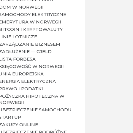
DOM W NORWEGII
SAMOCHODY ELEKTRYCZNE
EMERYTURA W NORWEGII
BITCOIN I KRYPTOWALUTY
LINIE LOTNICZE
ZARZĄDZANIE BIZNESEM
ZADŁUŻENIE — GJELD
LISTA FORBESA
KSIĘGOWOŚĆ W NORWEGII
UNIA EUROPEJSKA
ENERGIA ELEKTRYCZNA
PRAWO I PODATKI
POŻYCZKA HIPOTECZNA W
NORWEGII
UBEZPIECZENIE SAMOCHODU
STARTUP
ZAKUPY ONLINE
UBEZPIECZENIE PODRÓŻNE