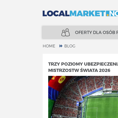
OFERTY DLA OSÓB
HOME
BLOG
NIERUCHOMOŚCI
UBEZPIECZENIA
TRZY POZIOMY UBEZPIECZENI
MISTRZOSTW ŚWIATA 2026
KREDYTY
FINANSE
UBEZPIECZENIA
SPECJALIŚCI
FINANSE
TELECOM
SPECJALIŚCI
USŁUGI