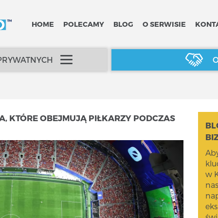
HOME
POLECAMY
BLOG
O SERWISIE
KONT
 PRYWATNYCH
O
A, KTÓRE OBEJMUJĄ PIŁKARZY PODCZAS
BL
BI
Aby
kl
w K
na
nap
eks
świ