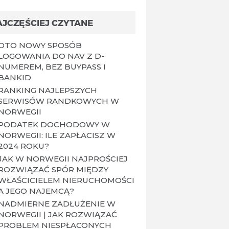
AJCZĘŚCIEJ CZYTANE
OTO NOWY SPOSÓB
LOGOWANIA DO NAV Z D-
NUMEREM, BEZ BUYPASS I
BANKID
RANKING NAJLEPSZYCH
SERWISÓW RANDKOWYCH W
NORWEGII
PODATEK DOCHODOWY W
NORWEGII: ILE ZAPŁACISZ W
2024 ROKU?
JAK W NORWEGII NAJPROŚCIEJ
ROZWIĄZAĆ SPÓR MIĘDZY
WŁAŚCICIELEM NIERUCHOMOŚCI
A JEGO NAJEMCĄ?
NADMIERNE ZADŁUŻENIE W
NORWEGII | JAK ROZWIĄZAĆ
PROBLEM NIESPŁACONYCH