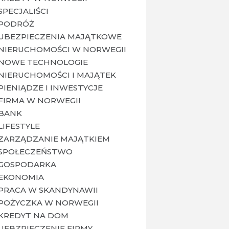
SPECJALIŚCI
PODRÓŻ
UBEZPIECZENIA MAJĄTKOWE
NIERUCHOMOŚCI W NORWEGII
NOWE TECHNOLOGIE
NIERUCHOMOŚCI I MAJĄTEK
PIENIĄDZE I INWESTYCJE
FIRMA W NORWEGII
BANK
LIFESTYLE
ZARZĄDZANIE MAJĄTKIEM
SPOŁECZEŃSTWO
GOSPODARKA
EKONOMIA
PRACA W SKANDYNAWII
POŻYCZKA W NORWEGII
KREDYT NA DOM
UEBZPIECZENIE FIRMY