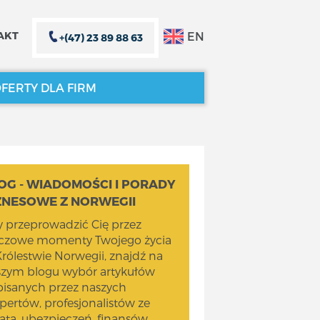
EN
AKT
+(47) 23 89 88 63
FERTY DLA FIRM
ZAMKNIJ X
ZAMKNIJ X
OG - WIADOMOŚCI I PORADY
ZNESOWE Z NORWEGII
 przeprowadzić Cię przez
uczowe momenty Twojego życia
rólestwie Norwegii, znajdź na
szym blogu wybór artykułów
isanych przez naszych
pertów, profesjonalistów ze
ata, ubezpieczeń, finansów,