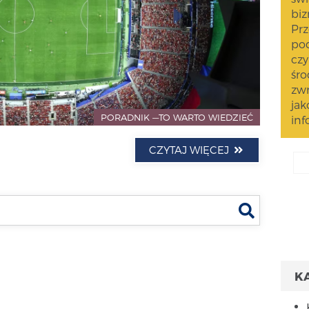
biz
Prz
pod
czy
śro
zwr
jak
PORADNIK —TO WARTO WIEDZIEĆ
inf
CZYTAJ WIĘCEJ
Szukaj
K