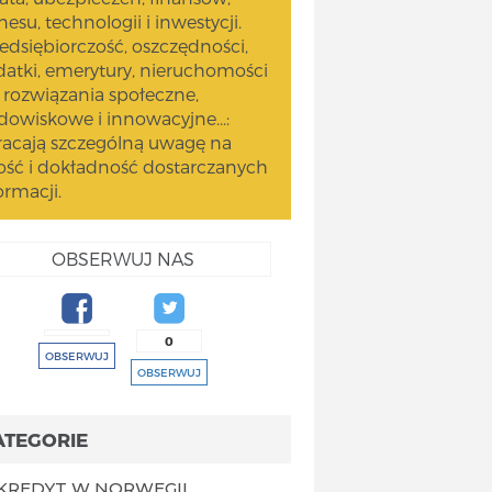
nesu, technologii i inwestycji.
edsiębiorczość, oszczędności,
atki, emerytury, nieruchomości
 rozwiązania społeczne,
dowiskowe i innowacyjne...:
acają szczególną uwagę na
ość i dokładność dostarczanych
ormacji.
OBSERWUJ NAS
0
OBSERWUJ
OBSERWUJ
ATEGORIE
KREDYT W NORWEGII